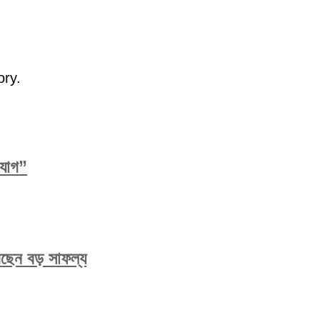
ory.
িযোগ”
করেছেন বড় সাফল্য