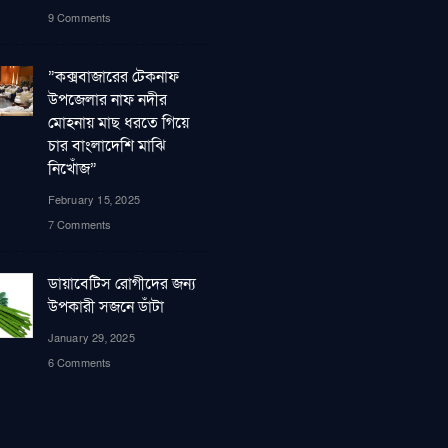
9 Comments
”কক্সবাজারের টেকনাফ
উপজেলার নাফ নদীর
মোহনায় মাছ ধরতে গিয়ে
চার বাংলাদেশি মাঝি
নিখোঁজ”
February 15, 2025
7 Comments
ডায়াবেটিস রোগীদের জন্য
উপকারী সজনে ডাঁটা
January 29, 2025
6 Comments