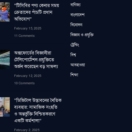
বাণিজ্য
“টিসিবির পণ্য কেনার সময়
ক্রেতাদের পাঁচটি প্রধান
বাংলাদেশ
অভিযোগ”
বিনোদন
February 15, 2025
বিজ্ঞান ও প্রযুক্তি
11 Comments
ট্রেন্ডিং
অক্সফোর্ডের বিজ্ঞানীরা
বিশ্ব
টেলিপোর্টেশন প্রযুক্তিতে
আবহাওয়া
অর্জন করেছেন বড় সাফল্য
শিক্ষা
February 12, 2025
10 Comments
“ডিজিটাল উদ্ভাবনের নৈতিক
ব্যবহার: সামাজিক সংহতি
ও অন্তর্ভুক্তি নিশ্চিতকরণে
একটি কর্মশালা”
February 2, 2025