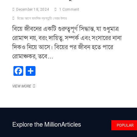
December 18, 2024
1 Comment
বিয়ের আগে মানসিক প্রস্তুতি নেয়ার উপায়
বিয়ে জীবনের একটি গুরুত্বপূর্ণ সিদ্ধান্ত, যা শুধুমাত্র
রোমান্স নয়, বরং দায়িত্ব, সম্পর্ক এবং সংসারের নানা
দিকও নিয়ে আসে। বিয়ের পর জীবন হতে পারে
রোমাঞ্চকর, তবে…
F
S
a
h
বিয়ের
VIEW MORE
c
ar
আগে
e
e
মানসিক
প্রস্তুতি
b
নেয়ার
উপায়
o
Explore the MillionArticles
POPULAR
o