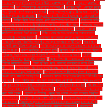
১৬ বছর পর ছাত্রশিবিরের প্রতিষ্ঠাবার্ষিকী প্রকাশ্যে উদযাপিত"
"নতুন ছাত্রসংগঠনের
যাত্রা শুরু
"নর্থ মেসিডোনিয়ার নৈশক্লাবে অগ্নিকাণ্ড
"নাটোরে যুবলীগ নেতাকে পিটুনি
দিয়ে পুলিশে সোপর্দ করল ছাত্র-জনতা"
"নানা পদক্ষেপ সত্ত্বেও চীনের তরুণ-তরুণীরা
বিয়ের প্রতি আগ্রহ হারাচ্ছে"
"নিভৃতপল্লির নারীদের তৈরি জুতা পাচ্ছে আন্তর্জাতিক
বাজারে"
"নির্বাচন নিয়ে বিতর্ক করছে একটি রাজনৈতিক দল: রিজভী"
"নির্বাচনের তারিখ
রাজনৈতিক দলগুলোর চাওয়ার ভিত্তিতে নির্ধারিত হবে: প্রেস সচিব"
"নির্বাচনের সময়সীমা
নির্ধারণ করবে সরকার ও রাজনৈতিক দলগুলো: জাতিসংঘের দূত"
"নির্বাচিত সরকারই
সর্বোত্তম সরকার: মির্জা ফখরুল"
"নিষিদ্ধ ঘোষণার পর ভোরবেলায় ঢাকার রাস্তায়
ছাত্রলীগের নেতাদের মিছিল"
"নেতানিয়াহু যুক্তরাজ্যে ঢুকলে গ্রেপ্তার হতে পারেন
"নোয়াখালী জেলা বিএনপির নতুন পাঁচ সদস্যের আহ্বায়ক কমিটি গঠন"
"পদ্মার পাড়ে
অস্থায়ী হাটে ইলিশ বেচাকেনা"''
"পাকিস্তান থেকে বাংলাদেশে আসার পর রুনা লায়লার
সম্মুখীন বাধার"
"পাগলা মসজিদে এক বস্তা চিঠি:
"পাবনার শুঁটকি রপ্তানি হচ্ছে বিদেশে"
"পুতিনের নতুন ধরনের আরও শক্তিশালী ক্ষেপণাস্ত্র ব্যবহারের হুমকি"
"পৃথিবীর
অভ্যন্তরীণ কেন্দ্রের আকৃতি বদলাচ্ছে"
"প্রধান উপদেষ্টা: সরকার এ বছরের শেষ নাগাদ
নির্বাচন আয়োজন করবে"
"প্রবল ঘূর্ণিঝড় 'দানা' আসন্ন: বাংলাদেশের জন্য ঝুঁকির
পর্যবেক্ষণ"
"প্রেস সচিব: সচিবালয়ে সাংবাদিকদের প্রবেশাধিকার সীমিত করা হয়েছে"
"ফিফা ও খেলোয়াড়-ক্লাবের সংঘাত
"ফ্যাসিবাদের পক্ষে লিখতে ব্যবহৃত কলম ভেঙে
দেওয়া হবে: হাসনাত আবদুল্লাহ"
"বইমেলায় ‘মবের’ মতো উসকানিমূলক পরিস্থিতি কেন
সৃষ্টি হলো
"বঙ্গোপসাগরে মাছ ধরার সময় মিয়ানমারের নৌবাহিনীর হাতে আটক ৫৬ জেলে"
"বছরের পর বছর মনে রাখা হবে তোমার অর্জন" – মুশফিককে নিয়ে তামিম
"বরিশাল শিক্ষা
বোর্ডে পাসের হার এবং জিপিএ-৫ বৃদ্ধির খবর"
"বাজারে উন্মোচন হলো সিটি গ্রুপের নতুন
পণ্য ‘টুটি টুইস্ট’"
"বাজেটে অর্থনৈতিক পুনরুদ্ধারে গুরুত্ব দেওয়ার আহ্বান সিপিডির"
"বাবা কারাগারে
"বায়ুদূষণে বিশ্বের পঞ্চম স্থানে ঢাকা
"বাংলাদেশ ডেভেলপমেন্ট পার্টি পেল
নিবন্ধন সনদ"
"বাংলাদেশ ব্যাংক: ব্যাংকে সাইবার আক্রমণের আশঙ্কাজনক বৃদ্ধি"
"বাংলাদেশে আওয়ামী লীগের অপ্রাসঙ্গিকতা: হাসনাত আবদুল্লাহ"
"বাংলাদেশের