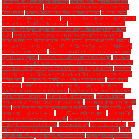
চেয়ারম্যান মো. এমদাদ উল বারী জানিয়েছেন
বাংলাদেশ থেকে গার্মেন্টসের অর্ডার চলে
যাচ্ছে ভারত ও পাকিস্তানে
বাংলাদেশ ব্যাংক সরকারি ও বেসরকারি সব ব্যাংক শাখাকে
নির্দেশ দিয়েছে
বাংলাদেশ ভারতের কাছে তীব্র প্রতিবাদ জানিয়েছে
বাংলাদেশ সরকার
তারল্য সংকটে থাকা ছয় ব্যাংককে ২২
বাংলাদেশকে কারও ‘চোখ রাঙানো’ গ্রহণযোগ্য নয়
বাংলাদেশে আগামী জাতীয় নির্বাচন কবে হবে
বাংলাদেশে খুব জনপ্রিয় ৩০ রকম ভর্তা
বাংলাদেশে দুটি বিখ্যাত মানুষের নাম এক হওয়া সত্ত্বেও তাঁদের মধ্যে কিছুটা পার্থক্য
রয়েছে
বাংলাদেশে ধর্মীয় সংখ্যালঘুদের ওপর নির্যাতন যুক্তরাষ্ট্রের জন্য একটি বড়
উদ্বেগের বিষয় বলে মন্তব্য করেছেন দেশটির জাতীয় গোয়েন্দাপ্রধান তুলসী গ্যাবার্ড।
বাংলাদেশে নিযুক্ত জাপানের রাষ্ট্রদূত সাইদা শিনইচি ও জাইকার দক্ষিণ এশিয়া বিভাগের
মহাপরিচালক আইট টেরুইউকি
বাংলাদেশে নেটওয়ার্ক পেশাজীবীদের জন্য ট্রেনিং সেন্টার
স্থাপন করেছে হুয়াওয়ে
বাংলাদেশের আরসিইপিতে যোগ দেওয়ার উদ্যোগ
বাংলাদেশের
কমিউনিস্ট পার্টি (সিপিবি) দলের ৭৭তম প্রতিষ্ঠাবার্ষিকী উপলক্ষে এক বিবৃতিতে জানিয়েছে
বাংলাদেশের গণতান্ত্রিক রূপান্তরে নারীরা ছিল অগ্রভাগে -প্রধান উপদেষ্টা
বাংলাদেশের
পণ্য রপ্তানি সম্প্রতি ইতিবাচক প্রবণতা দেখাচ্ছে। টানা চার মাস ধরে পণ্য রপ্তানি ৪
বিলিয়ন ডলার
বাংলাদেশের সংখ্যাগরিষ্ঠ ৬১.১ শতাংশ মানুষ মনে করেন
বাংলার মানুষের
আতিথেয়তা'
বিএনপি নেতা ও আইনজীবী মাসুদ তালুকদারের সব দলীয় পদ স্থগিত
বিএনপির এক জ্যেষ্ঠ নেতা সম্প্রতি বলেছেন
বিএনপির জ্যেষ্ঠ যুগ্ম মহাসচিব রুহুল কবির
রিজভী অভিযোগ করেছেন যে
বিএনপির পর। দলটি জানিয়েছে
বিগত আওয়ামী লীগ
সরকারের আমলে উন্নয়ন প্রকল্পে বিপুল অর্থের অপচয়
বিজয় দিবসে বাংলাদেশের আরেকটি
বিজয়
বিদায়ী শিক্ষা উপদেষ্টা শিক্ষকদের জন্য সুখবর দিয়ে গেলেন
বিদেশি শিক্ষার্থী ও কর্মী
সংখ্যা কমাতে কঠোর হচ্ছে কানাডা
বিধবা নই” – দেবশ্রী গঙ্গোপাধ্যায়
বিধানসভা নির্বাচন
বিয়ের আগে মানসিক প্রস্তুতি নেয়ার উপায়
বিয়ের পর নারীরা কেন পরকীয়ায় আকৃষ্ট হয়?
বিয়ের ব্যাপারে যা বললেন সাফা কবির
বিশেষজ্ঞদের মন্তব্য
বিশ্ব এইডস দিবস আজ
বিশ্ব
শান্তি এবং স্থিতিশীলতার জন্য
বিশ্বের ৭০ ভাষায় 'আমি তোমাকে ভালোবাসি'
বিশ্বের
অন্যতম শীর্ষ ধনী এবং যুক্তরাষ্ট্রের প্রভাবশালী ব্যক্তি
বিশ্বের দূষিত শহরের তালিকায়