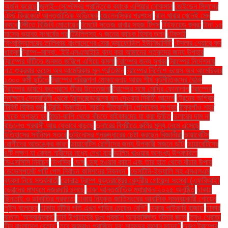
অর্জন করেছে
জুলাই–সেপ্টেম্বর প্রান্তিকে ব্যাংক এশিয়ার লোকসান
জেইডেন সিলসের
টেস্ট ক্রিকেটে আন্তর্জাতিক অভিষেক
জেলেনস্কির প্রশংসা
ঝাল খাবার খেলেই মেদ
কমবে
টঙ্গীতে বিজিবি মোতায়েন
টমেটো সতেজ রাখার সহজ টিপস
টাইফয়েড জ্বর:
টানা ১৫
মাসের ভয়াবহ সংঘর্ষের পর
টিউলিপসহ ৭ জনের ব্যাংক হিসাব তলব
টেকসই
বিশ্ববিদ্যালয়ের তালিকায় বাংলাদেশের সেরা ড্যাফোডিল ইউনিভার্সিটি
টেসলার শেয়ারে বড়
ধাক্কা
ট্রাম্প–মাস্ক: ‘ইউএসএআইডি বন্ধ করা আমাদের শত্রুদের জন্য উপহার
ট্রাম্পের ঘাঁটিতে জনমত জরিপে এগিয়ে কমলা
ট্রাম্পের জন্য সুখবর
ট্রাম্পের নির্দেশনায়
গত শুক্রবার ভয়েস অব আমেরিকার মূল প্রতিষ্ঠান
ট্রাম্পের নির্দেশে ভয়েস অব আমেরিকার
১৩০০ কর্মী ছুটিতে
ট্রাম্পের পরিকল্পনা মোকাবেলায় আরব শীর্ষ কূটনীতিকদের বৈঠক
ট্রাম্পের ভাষণে কংগ্রেসে তীব্র উত্তেজনা
ট্রাম্পের সঙ্গে মোদির ফোনালাপ
ট্রাম্পের
স্বাক্ষরে সেনাবাহিনী থেকে ট্রান্সজেন্ডারদের বাদ দেওয়ার নির্বাহী আদেশ
ট্রেনের অগ্রিম
টিকিট বিক্রি শুরু
ট্রেন্ডি ডিজাইনে 'সারা'র শীতকালীন পোশাকের সংগ্রহ
ঠাকুরগাঁও শহর
থেকে অপহৃত হন
ঠান্ডা-কাশি থেকে বাঁচতে বাইকারদের যা করা উচিত
ডলারের দাম না
বাড়লেও প্রবাসী আয় যেভাবে বাড়ছে
ডলারের বিপরীতে রুপির মূল্য নেমে এসেছে
ইতিহাসের সর্বনিম্ন স্তরে
ডাইনোসর পুনরুদ্ধারের চেষ্টা করছেন বিজ্ঞানীরা
ডায়াবেটিস
রোগীদের আতঙ্কের কারণ
ডায়াবেটিস রোগীদের জন্য উপকারী সজনে ডাঁটা
ডায়াবেটিসের
৪টি লক্ষণ যা কেবল নারীদের মধ্যে দেখা যায়
ডালিম খাওয়ার অসংখ্য উপকারিতা
ডিএসসিসি নির্বাচন
ডিপসিক
ডেঙ্গু
ডেঙ্গু হওয়ার কারণ এবং তার হাত থেকে বাঁচার উপায়
ডেভেলপমেন্ট পার্টি পেল নির্বাচন কমিশনের নিবন্ধন"
ডেসটিনি-ইভ্যালি সহ এমএলএম
ব্যবসা নিয়ে সতর্কবার্তা
ডোনাল্ড ট্রাম্প যুক্তরাষ্ট্রের কেন্দ্রীয় গোয়েন্দা সংস্থা (এফবিআই)
ড্রোনের মাধ্যমে নজরদারি চলছে
ঢাকা আন্তর্জাতিক ম্যারাথন-২০২৫ অনুষ্ঠিত
ঢাকায়
ছিনতাই ও ডাকাতির প্রবণতা
ঢাকায় নিযুক্ত জাতিসংঘের আবাসিক সমন্বয়কারী গোয়েন
লুইস বলেছেন
ঢাকায় হাঁটার গতি এখন গাড়ির চেয়েও বেশি''
ঢাকার পাইকারি বাজার'
ঢাকার
বাতাস ‘অস্বাস্থ্যকর’
ঢাবি উপাচার্যের দুঃখ প্রকাশ অনাকাঙ্ক্ষিত ঘটনার জন্য
তবুও শ্রোতা
হীন বাংলাদেশ বেতার”
তবে আমরাও পরাজিত হব: মাহমুদুর রহমান মান্না"
তরুণ ট্রাম্পের