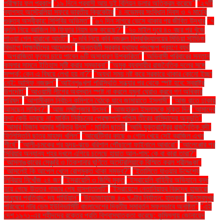
পরীক্ষার ফল প্রকাশ
"১৯ দিনে প্রবাসী আয় দুই বিলিয়ন ডলার অতিক্রম করেছে"
"২৭টি
ব্যাগসহ অস্ট্রেলিয়া সফরে ভারতীয় ক্রিকেটার
"৪ নভেম্বর সংবিধান দিবস ও ৭ মার্চের
গুরুত্ব অস্বীকার: সিপিবির অভিমত"
"৬৭ দিন সাগরে ভেসে থাকার পর জীবিত উদ্ধার
"৭
বদলি নিয়ে ব্রাজিল কি ফিফার নিয়ম ভঙ্গ করেছে?"
"৭০ মাইল দূরে ৪০ বছর পর খুঁজে
পাওয়া গেল হারানো আংটি"
"৮ দবি নিয়ে কবি নজরুল বিশ্ববিদ্যালয়ের মিডিয়া স্টাডিজ
বিভাগে শিক্ষার্থীদের আন্দোলন"
"অন্তর্বর্তী সরকার যথাযথ পদক্ষেপ গ্রহণে ব্যর্থ
"অপরাজিতা ফুলের চায়ে পাবেন ৬টি অসাধারণ উপকারিতা"
"অভিবাসী পরিবারের সন্তান
কমলার সামনে ইতিহাস সৃষ্টি করার সম্ভাবনা"
"অমুক ব্যবসায়ীর রাজনৈতিক দলের সঙ্গে
সম্পর্ক: কেন এ বিষয়ে লেখা হয় না?"
"অযথা সময় নষ্ট করে সরকারে থাকার কোনো ইচ্ছা
নেই: আসিফ নজরুল"
"আইনশৃঙ্খলা পরিস্থিতি সন্ধ্যার পর থেকে স্পষ্ট হবে: স্বরাষ্ট্র
উপদেষ্টা"
"আওয়ামী লীগের অবস্থান স্পষ্ট না করলে যমুনা ঘেরাও করবে গণ অধিকার
পরিষদ"
"আগামীকাল নির্বাচন কমিশনে বৈঠকে যাবে জামায়াতে ইসলামী"
"আজ রাতে ঢাকায়
আসছেন সাকিব?"
"আজ লক্ষ্মীপূজার উৎসব"
"আজহারুল ইসলামকে মুক্তি দিন
"আমাদের
কথা কেউ ভাবছে না: মার্কিন নির্বাচনের প্রেক্ষাপটে পশ্চিম তীরের বাসিন্দাদের অনুভূতি"
"আমার হিজাব আমার শক্তির উৎস" : মার্কিন ছাত্রী
"আমি যুক্তরাষ্ট্রের রাজনৈতিক বন্দী:
ফিলিস্তিনি ছাত্র মাহমুদ খলিল"
"আর্জেন্টিনার কাছে ৬ গোল খেয়ে সেই ব্রাজিল এখন
শীর্ষে"
"আলী-চমকের পর হৃদয়-ঝড়ে বরিশাল পৌঁছালো ফাইনালে আবারো"
"আলেপ্পোর পর
সিরিয়ার অন্যান্য শহর দখলে এগিয়ে চলেছে হায়াত আল-শাম: কে বা কারা তারা?"
"আসলাঙ্কারের সেঞ্চুরি ও তিকশানার ঘূর্ণিতে অস্ট্রেলিয়াকে বিস্মিত করল শ্রীলঙ্কা"
"আসলেই কি আপেল খেলে রোগমুক্ত থাকা সম্ভব?"
"ইতালিতে যাওয়ার উদ্দেশ্যে
লিবিয়ায় নিখোঁজ ২৪ জন
"ইসরায়েলি ৩ জিম্মি মুক্ত
"ইসরায়েলি বাহিনীর অভিযানে বন্ধ
হয়ে গেছে উত্তর গাজার শেষ হাসপাতালটি"
"ইসরায়েলে নেতানিয়াহুর বিরুদ্ধে হাজারো
মানুষের প্রতিবাদ: দ্য গার্ডিয়ান"
"উড়োজাহাজে ৪০ ঘণ্টার নির্যাতন: হাতকড়া
"উৎসবমুখর
পরিবেশে নটর ডেম ইউনিভার্সিটি বাংলাদেশের দ্বিতীয় সমাবর্তন সফলভাবে অনুষ্ঠিত"
"এই
দেশ ১৯৭১-এর শহীদদের রক্তের প্রতি বিশ্বাসঘাতকতা করেছে: কুমিল্লায় জোনায়েদ