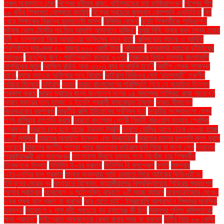
পঞ্চম অবস্থানে ঢাকা
বিশ্বের ধনীতম রাজা: থাইল্যান্ডের মহা ভাজিরালংকর্ন
বিশ্বের শীর্ষ
১০ ধনীর শিক্ষাগত যোগ্যতা কতটুকু
বিশ্বের সবচেয়ে মূল্যবান কোম্পানি এনভিডিয়া
বিষ
খেয়ে শিক্ষকের বিরুদ্ধে হত্যাচেষ্টা মামলা
বিসিবির ঘোষণা
বুয়েট শিক্ষার্থীকে গাড়িচাপার
ঘটনায় ডোপ টেস্টের পর তিন আসামি আদালতে হাজির"
বুশরা বিবি: দাবায় যখন সৈন্য হারায়
বৃষ্টি ও তাপমাত্রা নিয়ে আবহাওয়া অফিসের নতুন বার্তা
বেক্সিমকোর ব্যাংক ও আর্থিক
প্রতিষ্ঠানে দায়-দেনা ৫০ হাজার ৫০০ কোটি টাকা
বেলিংহাম
বেসরকারি ব্যাংকে ছাঁটাইয়ের
আতঙ্ক
বৈদেশিক ঋণ - প্রতিশ্রুতি কমেছে ৬৭%
বৈরুতের বিমান হামলায় বাংলাদেশি
নাগরিকের মৃত্যু
ব্রাজিল রাউন্ড অফ ৩২-এ কার মুখোমুখি হবে?
ব্রিটিশ লেখক সামান্থা
হার্ভে
ব্র্যাক ব্যাংকে অফিসার পদে নিয়োগ
ভাইরাল ভিডিওর সেই ‘রহস্যময়ী’ তরুণীর
পরিচয় মিলেছে
ভাইরাস
ভারত
ভারত বাংলাদেশের পরিস্থিতি নিয়ে যে অযাচিত উদ্বেগ
প্রকাশ করছে
ভারত ম্যাচের জন্য বাংলাদেশ দলের ২৪ সদস্যের তালিকা: কারা আছেন?
ভারত সফরের দলে হামজা ও ইতালি প্রবাসী ফাহমেদুল ইসলাম
ভারত সীমান্তে
বিএসএফের ধরপাকড়
ভারতীয় রুপি ইতিহাসের সর্বনিম্ন দরে
ভারতীয় সংস্থাগুলো যেসব
পণ্য রাশিয়ায় রপ্তানি করছে
ভারতে কংগ্রেস নেত্রী হিমানী নারওয়াল হত্যায় প্রেমিক
গ্রেফতার
ভারতে চালু হতে যাচ্ছে উড়ন্ত ট্যাক্সি
ভারতে হোলির আগে ঢেকে দেওয়া হচ্ছে
১০টি মসজিদ
ভারতের অযাচিত উদ্বেগ এবং দ্বিচারিতা
ভারতের চালের রপ্তানি মূল্য হ্রাস
পেয়েছে
ভারতের জাতীয় পতাকা পায়ে মাড়ানোর ভাইরাল ছবি নিয়ে যা জানা গেল
ভারতের
পররাষ্ট্রমন্ত্রী এস জয়শঙ্কর
ভালোবাসা দিবসে যমুনায় পড়ে নিখোঁজ চার শিক্ষার্থীর
তিনজনকে উদ্ধার
ভিটামিন ই-এর গুরুত্ব
ভিটামিন বি কমপ্লেক্স
ভ্যাট
মঙ্গলবার
এইচএসসির ফল প্রকাশ
মদ্যপ অবস্থায় গাড়ি চালাতে গিয়ে আটকের ভিডিওটি ড.
ইউনূসের মেয়ের নয়
মধ্যরাতে বিক্ষোভ: জাহাঙ্গীরনগর বিশ্ববিদ্যালয়ে শিবিরের প্রকাশ্যে
আসার প্রতিবাদ
মনোযোগ ও স্মৃতিশক্তি বাড়াতে ৯টি সহজ ব্যায়াম
ময়েশ্চারাইজার মেখেও
ত্বক শুষ্ক হলে দ্রুত যা করবেন
মরে যেতে চাই’: ইসরায়েলি আগ্রাসনে শিশুদের মানসিক
দুরবস্থা
মহাকাশে ৯ মাস বন্দী: সবচেয়ে বড় চ্যালেঞ্জ কী ছিল
মহানগর পুলিশ কমিশনারের
ক্ষমা প্রার্থনা"
মাইগ্রেনে আক্রান্তরা রোজা রাখার সময় যা করবেন
মাটির নিচে ৮৬ কেজি