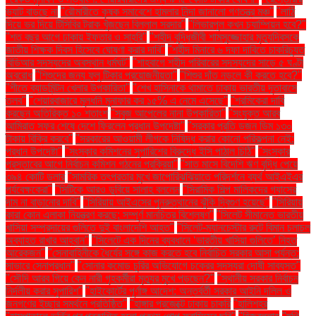
ভ্যাট বাড়ছে না
"রৌমারীতে কৃষক সমাবেশে হামলার নিন্দা জানালো গণতন্ত্র মঞ্চ"
"লাঠি
দিয়ে ভর দিয়ে টিসিবির ট্রাক খুঁজছেন বিল্লাল সরদার"
"লিভারপুল কখন চ্যাম্পিয়ন হবে?"
"শত বছর আগে ঢাকায় ইফতার ও সাহ্‌রি"
"শহীদ বুদ্ধিজীবী শামসুজ্জোহার মৃত্যুদিবসকে
জাতীয় শিক্ষক দিবস হিসেবে ঘোষণা করার দাবি"
"শহীদ মিনারে ৬ দফা দাবিতে চাকরিচ্যুত
বিডিআর সদস্যদের অবস্থান ধর্মঘট"
"শাহবাগে শহীদ পরিবারের সদস্যদের সাড়ে ৫ ঘণ্টা
অবরোধ
"শিশুদের জন্য ফ্লু টিকার প্রয়োজনীয়তা"
"শিশুর দাঁত নড়লে কী করতে হবে?"
"শীতে ব্যাডমিন্টন খেলার উপকারিতা"
"শেখ হাসিনাকে থামাতে ঢাকায় ভারতীয় দূতাবাসে
তলব"
"শেয়ারবাজারে মূলধনি মুনাফার কর ১৫% এ নেমে এসেছে"
"শ্রমিকেরা দাবি
করছেন অতিরিক্ত ১০ শতাংশ
"সবুজ আপেলের নানা উপকারিতা"
"সংযুক্ত আরব
আমিরাত সফর শেষে দেশে ফিরলেন প্রধান উপদেষ্টা"
"সরকার প্রতি ডজন ডিম ১৩০
টাকায় বিক্রি করবে"
"সরকারের আওয়ামী লীগকে নিষিদ্ধ করার কোনো পরিকল্পনা নেই:
প্রধান উপদেষ্টা"
"সংস্কার কমিশনের সুপারিশের বিরুদ্ধে ইসি পাঠাল চিঠি"
"সংস্কার
প্রস্তাবের আগে নির্বাচন কমিশন গঠনের প্রক্রিয়া"
"সাত মাসে বিদেশি ঋণ বৃদ্ধি পেয়ে
৩৯৪ কোটি ডলার
"সামরিক তৎপরতার মুখে জাপোরিঝঝিয়াতে পরিদর্শনে ব্যর্থ আইএইএর
পর্যবেক্ষকেরা"
"সিটিকে আরও ডুবিয়ে সালাহ বললেন
"সিরামিক শিল্প মালিকদের গ্যাসের
দাম না বাড়ানোর দাবি"
"সিরিয়ায় আইএসের পুনরুত্থানের ঝুঁকি দ্বিগুণ হয়েছে"
"সিরিয়ায়
কারা কোন এলাকা নিয়ন্ত্রণ করছে: সম্পূর্ণ মানচিত্র বিশ্লেষণ"
"সিলেট সীমান্তে ভারতীয়
খাসিয়া সম্প্রদায়ের গুলিতে দুই বাংলাদেশি আহত"
"সিলেট-ম্যানচেস্টার রুটে বিমান চলাচল
অব্যাহত রাখার আহ্বান"
"সিলেটে এক দিনের ব্যবধানে ‘ভারতীয় খাসিয়া গু‌লিতে’ নিহত
আরেকজন"
"সেনাবাহিনীকে ধৈর্যের সঙ্গে কাজ করতে হবে নির্বাচিত সরকার আসা পর্যন্ত:
সাভারে সেনাপ্রধান"
"সোনার কমোড চুরির অভিযোগে চক্রের সদস্যরা দোষী সাব্যস্ত"
"সৌদি আরব গিয়ে কেন নারী গৃহকর্মীরা মৃত্যুর মুখে পড়ছেন?"
"স্থানীয় সরকার নির্বাচন
নির্দলীয় করার সুপারিশ"
"হাইকোর্টের পূর্ণাঙ্গ আদেশ: অন্তর্বর্তী সরকার আইনি দলিল ও
জনগণের ইচ্ছার সমর্থনে প্রতিষ্ঠিত"
"হাঙ্গার প্রজেক্টে ঢাকায় চাকরি
"হালিশহর