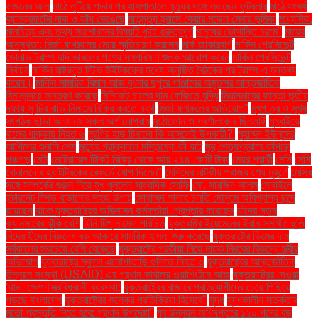
ওজনের আলু
মাঠে লুটিয়ে পড়ার পর হাসপাতালে মৃত্যুর সঙ্গে লড়ছেন ফুটবলার
মাঠে সংঘর্ষ
ব্যানক্রফটের নাক ও কাঁধ ভেঙেছে
মাতৃমৃত্যু হ্রাসে কেয়ার মডেল সেবার ভূমিকা
মাধ্যমিক.
মানচিত্র এবং তথ্য সংশোধনের বিষয়টি খুবই গুরুত্বপূর্ণ
মানুষের ভোগান্তি চরমে"
মায়ের
অসুস্থতা: মির্জা ফখরুলের মেয়ে স্মৃতিচারণ করলেন
মার্ক জাকারবার্গ
মার্কিন প্রেসিডেন্ট
ডোনাল্ড ট্রাম্প যদি ভারতের পণ্যে সমপরিমাণ শুল্ক আরোপ করেন
মার্কিন প্রেসিডেন্ট
নির্বাচন
মার্কিন রাষ্ট্রদূত স্টিভ উইটকফের মধ্যে অনুষ্ঠিত বৈঠকের পর ট্রাম্প এ মন্তব্য
করেন।
মার্কিন সামরিক বিমান আজ বুধবার দুপুরে পাঞ্জাবের অমৃতসর আন্তর্জাতিক
বিমানবন্দরে অবতরণ করেছে
মিনিকেট চালের দাম কেজিতে বৃদ্ধি
মিয়ানমারের জান্তা তৃতীয়
দফায় সু চির বাড়ি নিলামে বিক্রি করতে ব্যর্থ
মির্জা ফখরুলের অভিযোগ"
মুখপাত্র ও মুখ্য
সংগঠক ছাড়া অন্যান্য সকল অর্গানোগ্রাম
মুঠোফোন ও স্বর্ণালংকার ছিনতাই
মুম্বাইয়ে
বাসের ধাক্কায় নিহত ৬
মুরগির হাড় চিবানো কি আসলেই উপকারী?'
মুহাম্মদ ইউনূসের
আপিলের শুনানি শেষ
মৃত্যুর প্রাক্কালে মস্তিষ্কে কী ঘটে
মৃদু শৈত্যপ্রবাহে কাঁপছে
পঞ্চগড়
মেটা
মেট্রোরেল টিকিট বিক্রি থেকে আয় ২৪৪ কোটি টাকা
মেয়র প্রার্থী
মেসি
মেসি
রোনালদোর হ্যাটট্রিকের রেকর্ডে যোগ দিলেন"
মেসিদের নাটকীয় পরাজয় শেষ মুহূর্তে
মেসির
সঙ্গে সম্পর্কের গুঞ্জন নিয়ে মুখ খুললেন সাংবাদিক সোফি
মো. সারজিদ আলম
মোবাইলে
ইন্টারনেট স্পিড বাড়ানোর সহজ উপায়
মোহাম্মদ সালাহ চলতি মৌসুমে অবিশ্বাস্য ছন্দে
রয়েছেন
যাকে যুক্তরাষ্ট্রের অভিবাসন কর্মকর্তারা গ্রেপ্তার করেছেন
যাঁদের স্তন
ক্যানসারের ঝুঁকি বেশি
যিনি টিপু নামেও পরিচিত
যুক্তরাষ্ট্র ইয়েমেনের ইরান-সমর্থিত হুতি
বিদ্রোহীদের বিরুদ্ধে বড় আকারে সামরিক হামলা শুরু করেছে
যুক্তরাষ্ট্রে ডিমের দাম
সর্বকালের সবচেয়ে বেশি বেড়েছে
যুক্তরাষ্ট্রে পরকীয়া নিয়ে নায়ক নিরবের বিরুদ্ধে স্ত্রীর
অভিযোগ
যুক্তরাষ্ট্রে স্কুলে এলোপাতাড়ি গুলিতে নিহত ৩
যুক্তরাষ্ট্রের আন্তর্জাতিক
উন্নয়ন সংস্থা (USAID) এর প্রধান কার্যালয় ওয়াশিংটনে আজ
যুক্তরাষ্ট্রের দেওয়া
'থাড' ক্ষেপণাস্ত্রবিধ্বংসী ব্যবস্থা:
যুক্তরাষ্ট্রের বাজারে প্রতিযোগীদের চেয়ে পিছিয়ে
পড়ছে বাংলাদেশ
যুক্তরাষ্ট্রের শুল্কের প্রতিক্রিয়া হিসেবে"
যুদ্ধ
যুদ্ধকালীন সতর্কতার
মতো প্রস্তুতি নিতে হবে: প্রধান উপদেষ্টা"
যুব উন্নয়ন অধিদপ্তরে ১২০ পদের বড়