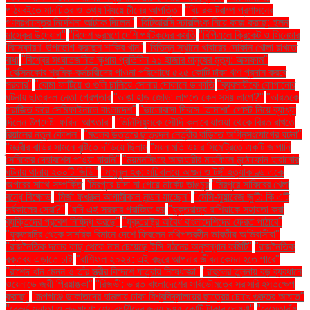
পাঠ্যবইতে মানচিত্র ও তথ্য বিষয়ে চীনের আপত্তি"
"বিচারক ট্রাম্প প্রশাসনের
গণবরখাস্তের নির্দেশনা আটকে দিলেন"
"বিটিআরসি স্টারলিংক নিয়ে কাজ করছে: ইলন
মাস্কের উদ্যোগ"
"বিদেশ ভ্রমণে দেশি পর্যটকদের কমতি
"বিপিএলে ক্রিকেট ও সিনেমার
'বিস্ফোরণ' উপভোগ করছেন শাকিব খান"
"বিভিন্ন স্থানে খাবারের দোকান খোলা রাখতে
বাধা
"বিশ্বের সংঘাতজনিত ক্ষুধায় প্রতিদিন ২১ হাজার মানুষের মৃত্যু: অক্সফাম"
"বেক্সিমকোর শ্রমিক-কর্মচারীদের পাওনা পরিশোধে ৫২৫ কোটি টাকা ঋণ প্রদান করবে
সরকার"
"বোমা ফাটিয়ে ও গুলি চালিয়ে সোনার দোকানে ডাকাতি
"ব্যবসায়ীকে কোপানোর
ঘটনায় ছাত্রদল নেতা গ্রেপ্তার
"ভাঙা হাড় জোড়া লাগতে কেন সময় লাগে?"
"ভারতকে
পরাজিত করে সেমিফাইনালে বাংলাদেশ"
"ভালোবাসা দিবসে ‘তামাশা’ পোস্ট নিয়ে ব্যাখ্যা
দিলেন উপদেষ্টা ফরিদা আখতার"
"ভিনিসিয়ুসকে সৌদি ক্লাবে যাওয়া থেকে বিরত রাখতে
রিয়ালের নতুন কৌশল"
"মতলব উত্তরে ছাত্রদল নেত্রীর বাড়িতে অগ্নিসংযোগের ঘটনা"
"মন্ত্রীর বাড়ির সামনে বৃষ্টিতে দাঁড়িয়ে ছিলাম
"ময়নামতি ওয়ার সিমেট্রিতে একটি জাপানি
সৈনিকের দেহাবশেষ পাওয়া যায়নি"
"ময়মনসিংহে আজহারীর মাহফিলে মুঠোফোন হারানোর
ঘটনায় থানায় ২০০টি জিডি"
"মামুনুল হক: সচিবালয়ে আগুন ও টঙ্গী হত্যাকাণ্ড একে
অপরের সাথে সম্পর্কিত
"মিরপুরে চাঁদা না পেয়ে মার্কেট ভাঙচুর
"মিরপুরে সাকিবের খেলা
বন্ধে বিক্ষোভ
"মির্জা ফখরুল আগামীকাল লন্ডন যাচ্ছেন"
"মেসি-সুয়ারেজ জুটি: কি এটি
সর্বকালের সেরা?"
"যদি এই সরকার পরাজিত হয়
"যুক্তরাজ্য রাশিয়াকে সহায়তা করা
ব্যক্তিদের প্রবেশ নিষিদ্ধ করছে"
"যুক্তরাষ্ট্র অবৈধ বাংলাদেশিদের ফেরত পাঠাবে"
"যুক্তরাষ্ট্র থেকে সামরিক বিমানে দেশে ফিরলেন নথিপত্রহীন ভারতীয় অভিবাসীরা"
"রাজনৈতিক দলের কাছ থেকে নাম চেয়েছে ইসি গঠনের অনুসন্ধান কমিটি"
"রাজনৈতিক
বক্তব্য এড়াতে চাই
"রাশিফল ২০২৪: এই বছরে আপনার জীবন কেমন হতে পারে"
"রাশেদ খান মেনন ও তাঁর স্ত্রীর বিদেশে যাত্রায় নিষেধাজ্ঞা"
"রাহুলের তুলনায় বড় ব্যবধানে
ওয়েনাডে জয়ী প্রিয়াঙ্কা"
"রিজভী: ভারত বাংলাদেশের সার্বভৌমত্বে সরাসরি হস্তক্ষেপ
করছে"
"রূপগঞ্জে ডাকাতদের হামলায় ঢাকা বিশ্ববিদ্যালয়ের ছাত্রের চোখে গুরুতর আঘাত"
"রেকর্ড মুনাফা ও লভ্যাংশ: শেয়ারধারীদের জন্য ৯৭৫ কোটি টাকার ঘোষণা"
"রেস্তোরাঁয়