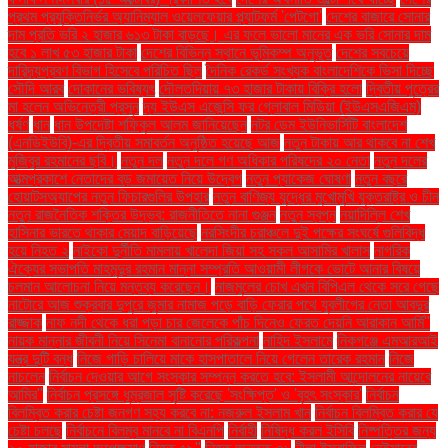
প্রথম প্রযুক্তিনির্ভর অ্যানিম্যাল ওয়েলফেয়ার প্ল্যাটফর্ম 'পেটগো'
দেশের বাজারে সোনার
দাম প্রতি ভরি ২ হাজার ৬১৩ টাকা বাড়ছে। এর ফলে ভালো মানের এক ভরি সোনার দাম
হবে ১ লাখ ৫৩ হাজার টাকা
দেশের বিভিন্ন স্থানে ভূমিকম্প অনুভূত
দেশের সবচেয়ে
দারিদ্র্যপ্রবণ বিভাগ হিসেবে পরিচিত ছিল
দৈনিক রেকর্ড সংখ্যক বাংলাদেশিকে ভিসা দিচ্ছে
সৌদি আরব
দোকানের ভবিষ্যৎ
দৌলতদিয়ায় ৭৩ হাজার টাকায় বিক্রি হলো
দ্বিতীয় পুত্রের
মা হলেন অভিনেত্রী প্রসূন
দ্য ইউএস এজেন্সি ফর গ্লোবাল মিডিয়া (ইউএসএজিএম)
ধর্ষণ
ধান
ধান উপদেষ্টা শফিকুল আলম জানিয়েছেন
নটর ডেম ইউনিভার্সিটি বাংলাদেশ
(এনডিইউবি)-এর দ্বিতীয় সমাবর্তন অনুষ্ঠিত হয়েছে আজ
নতুন টাকায় আর থাকবে না শেখ
মুজিবুর রহমানের ছবি।
নতুন দল
নতুন দলে গণ অধিকার পরিষদের ২০ নেতা
নতুন দলের
আত্মপ্রকাশে নেতাদের বড় জমায়েত নিয়ে উদ্বেগ
নতুন প্যাকেজ ঘোষণা
নতুন বছরে
হোয়াটসঅ্যাপের নতুন ফিচারগুলির উপহার
নতুন বাণিজ্য যুদ্ধের মুখোমুখি যুক্তরাষ্ট্র ও চীন
নতুন রাজনৈতিক শক্তির উদ্ভব: রাজনীতিতে নানা গুঞ্জন
নতুন স্বপ্ন
নয়াদিল্লি শেখ
হাসিনার ভারতে থাকার মেয়াদ বাড়িয়েছে
নরসিংদীর চরাঞ্চলে দুই পক্ষের সংঘর্ষে গুলিবিদ্ধ
হয়ে নিহত ২
নাইকো দুর্নীতি মামলায় খালেদা জিয়া সহ সকল আসামির খালাস
নাগরিক
ঐক্যের সভাপতি মাহমুদুর রহমান মান্না সম্প্রতি আওয়ামী লীগকে ভোটে আনার বিষয়ে
চলমান আলোচনা নিয়ে মন্তব্য করেছেন।
নাজমুলের চোখ এখন বিপিএল থেকে সরে গেছে
নাটোরে আজ শুক্রবার দুপুরে জুমার নামাজ পড়ে বাড়ি ফেরার পথে যুবলীগের নেতা আবদুর
রাজ্জাক
নাফ নদী থেকে ধরা পড়া চার জেলেকে পাঁচ দিনেও ফেরত দেয়নি আরাকান আর্মি"
নায়ক মান্নার জীবনী নিয়ে সিনেমা বানানোর পরিকল্পনা
নাহিদ ইসলামে
নিকগঞ্জে এমআরআই
যন্ত্র দুটি বন্ধ
নিজে গাড়ি চালিয়ে মাকে হাসপাতালে নিয়ে গেলেন তারেক রহমান
নিজে
নাচলেন
নির্বাচন দেওয়ার আগে সংস্কার সম্পন্ন করতে হবে: ইসলামী আন্দোলনের নায়েবে
আমির"
নির্বাচন প্রসঙ্গে ধূম্রজাল সৃষ্টি করেছে 'সংক্ষিপ্ত' ও 'বৃহৎ সংস্কার'
নির্বাচন
বিলম্বিত করার চেষ্টা জনগণ সহ্য করবে না: নজরুল ইসলাম খান
নির্বাচন বিলম্বিত করার যে
চেষ্টা চলছে
নির্বাচনে বিলম্ব মানবে না বিএনপি
নির্বাহী
নিষিদ্ধ করল ইসিবি
নিষ্পত্তির জন্য