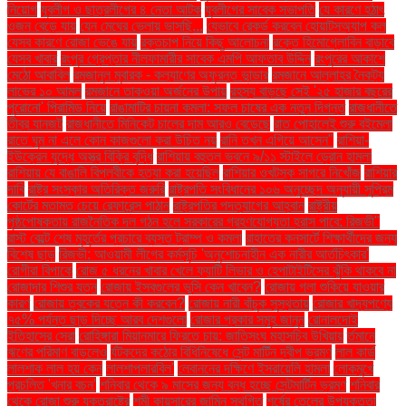
নিয়োগ
যুবলীগ ও ছাত্রলীগের ৪ নেতা আটক
যুবলীগের সাবেক সভাপতি
যে কারণে হঠাৎ
ওজন বেড়ে যায়
যেন মেঘের ভেলায় ভাসছি...
যেভাবে রেকর্ড করবেন হোয়াটসঅ্যাপ কল
যেসব কারণে রোজা ভেঙে যায়
রক্তচাপ নিয়ে কিছু আলোচনা
রক্তে হিমোগ্লোবিন বাড়াবে
যেসব খাবার
রংপুর গ্রেপ্তার নীলফামারীর সাবেক এমপি আফতাব উদ্দিন
রংপুরের আকাশে
মেঠো আবাবিল
রমজানুল মুবারক - কল্যাণের অফুরন্ত ভান্ডার
রমজানে আল্লাহর নৈকট্য
লাভের ১০ আমল
রমজানে তাকওয়া অর্জনের উপায়
রহস্য বাড়ছে সেই '২৫ হাজার বছরের
পুরোনো' পিরামিড নিয়ে
রাঙামাটির চায়না কমলা: সফল চাষের এক নতুন দিগন্ত
রাজধানীতে
তীব্র যানজট
রাজধানীতে মিনিকেট চালের দাম আরও বেড়েছে
রাত পোহালেই শুরু বইমেলা
রাতে ঘুম না এলে কোন কাজগুলো করা উচিত নয়
রানি তখন এগিয়ে আসেন"
রাশিয়া-
ইউক্রেন যুদ্ধে অস্ত্র বিক্রি বৃদ্ধি
রাশিয়ায় বহুতল ভবনে ৯/১১ স্টাইলে ড্রোন হামলা
রাশিয়ায় যে বাঙালি বিপ্লবীকে হত্যা করা হয়েছিল
রাশিয়ার ওখটস্ক সাগরে নিখোঁজ
রাশিয়ার
দাবি
রাষ্ট্র সংস্কার অতিরিক্ত জরুরি
রাষ্ট্রপতি সংবিধানের ১০৬ অনুচ্ছেদ অনুযায়ী সুপ্রিম
কোর্টের মতামত চেয়ে রেফারেন্স পাঠান
রাষ্ট্রপতির পদত্যাগের আহ্বান
রাষ্ট্রীয়
পৃষ্ঠপোষকতায় রাজনৈতিক দল গঠন হলে সরকারের গ্রহণযোগ্যতা হ্রাস পাবে: রিজভী"
রাস্ট বেল্টে শেষ মুহূর্তের প্রচারে ব্যস্ত ট্রাম্প ও কমলা
রাহাতের কনসার্টে শিক্ষার্থীদের জন্য
বিশেষ ছাড়
রিজভী: আওয়ামী লীগের কর্মসূচি 'অনুশোচনাহীন এক নারীর আর্তচিৎকার'
রোগীরা বিপাকে
রোজ ৫ ধরনের খাবার খেলে ফ্যাটি লিভার ও হেপাটাইটিসের ঝুঁকি থাকবে না
রোজাদার শিশুর যত্ন
রোজায় ইসবগুলের ভুসি কেন খাবেন?
রোজায় গলা শুকিয়ে যাওয়ার
কারণ
রোজায় ত্বকের যত্নে কী করবেন?
রোজায় নারী বাঁচুক সুস্থতায়
রোজার খাদ্যপণ্যে
৭৫% পর্যন্ত ছাড় দিচ্ছে আরব দেশগুলো
রোজার প্রকার সমূহ জানুন
রোনালদোই
ইতিহাসের সেরা
রোহিঙ্গারা মিয়ানমারে ফিরতে চায়: জাতিসংঘ মহাসচিব উখিয়ায়
র্তমানে
ঋণের পরিমাণ বাড়লেও
র্যটকদের কঠোর বিধিনিষেধে সেন্ট মার্টিন দ্বীপ ভ্রমণ
লাল কার্ড
লালশাক লাল হয় কেন
লালশাপলারবিল'
লেবাননের দক্ষিণে ইসরায়েলি হামলা
লোকমুখে
প্রচলিত 'খনার বচন'
শনিবার থেকে ৯ মাসের জন্য বন্ধ হচ্ছে সেন্টমার্টিন ভ্রমণ
শনিবার
থেকে রোজা শুরু যুক্তরাষ্ট্রে
শমী কায়সারের জামিন স্থগিত
শর্ষের তেলের উপযুক্ততা