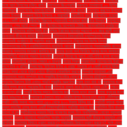
২০ হাজার মামলা অপেক্ষমাণ
নিহত ৫৯"
নিহত অন্তত ৩৬
নীলা ইসরাফিল
নেইমারের
সঙ্গে আল হিলালের চুক্তি বাতিল
ন্যাশনাল জিওগ্রাফি
পঞ্চগড়ে তাপমাত্রা ১০ ডিগ্রি
সেলসিয়াস
পড়াশোনায় অমনোযোগিতা
পড়াশোনার চাপ বাড়ছে
পদত্যাগ করলেন উপদেষ্টা
নাহিদ ইসলাম
পদবঞ্চনা নিয়ে বিক্ষোভ ও মারামারি"
পরবর্তীতে মৃত্যু
পরিশোধিত হয়েছে
২৪২ কোটি ডলার"
পরীমণির বিরুদ্ধে গ্রেফতারি পরোয়ানা জারি
পরে উদ্ধার"
পর্তুগালের
পরাজয়; শেষ আটে স্পেন""
পর্দা উন্মোচনের অপেক্ষায় টোকিও আন্তর্জাতিক চলচ্চিত্র
উৎসব
পর্যটকদের কাটল নির্ঘুম রাত
পশ্চিম ইরাকের আনবার প্রদেশে ১৭ বছর বয়সী হুদার
(ছদ্মনাম) জীবনের কাহিনি
পাকিস্তান
পাকিস্তান বিমানবাহিনী চ্যাম্পিয়নস ট্রফির
উদ্বোধনী অনুষ্ঠানে কী প্রদর্শন করবে?
পাকিস্তানে ট্রেনের সব জিম্মি উদ্ধার
পাকিস্তানের দক্ষিণ ওয়াজিরিস্তানে কারফিউ আরোপ
পাকিস্তানের প্রধানমন্ত্রীর খালেদা
জিয়াকে সুস্থতার শুভেচ্ছা জানিয়ে চিঠি
পাচার হওয়া অর্থ ফিরিয়ে আনার জন্য কানাডার
সহযোগিতা প্রার্থনা প্রধান উপদেষ্টার
পাঠ্যবই বিতরণের আগে নোট-গাইড ছাপা বন্ধের
নির্দেশ
পাঠ্যবইয়ে র‍্যাপার সেজান ও হান্নান
পায়ের শিকল
পারমাণবিক আলোচনায় ইরানের
পাশে চীন ও রাশিয়া
পিকাসোর ‘উইমেন উইথ এ ওয়াচ’ নিলামে ১৪ কোটি ডলারে বিক্রি
পিঠের ব্যথা থেকে মুক্তি পেতে কীভাবে মোকাবিলা করবেন
পিলখানা হত্যাকাণ্ডের
পুনঃতদন্ত দ্রুত সম্পন্ন হবে: স্বরাষ্ট্র উপদেষ্টার ঘোষণা"
পুতিনের হানিট্র্যাপ কৌশল
পুতুলের বিরুদ্ধে চিঠি এখনও পায়নি পররাষ্ট্র মন্ত্রণালয়
পুরুষ যখন বাবা হন
পুরুষদের জন্য
শরীর সুস্থ রাখতে প্রয়োজনীয় খাবার
পুলিশকে হামলা করে ছিনিয়ে নেয়ার চেষ্টা"
পেছনে
ফেললেন রদ্রি
পেনাল্টি মিসের ম্যাচে রিয়ালের জয়
পেঁয়াজ ছাড়া রান্না!
পোষা কুকুরের জন্য
বিয়ে ভাঙলেন কনে!
প্রতারণা ঠেকাতে নতুন ভেরিফিকেশন ফিচার চালু করছে টেলিগ্রাম
প্রতি কেজি শুকনা শজন পাতা ৩৫০ থেকে ৪০০ টাকায় বিক্রি হয়।
প্রতিটি ব্যাংক শাখায়
স্কুল ব্যাংকিং চালুর জন্য একটি শিক্ষাপ্রতিষ্ঠান প্রতিষ্ঠা করতে হবে
প্রতিদিন ডিম খাওয়া:
ভালো না মন্দ
প্রতিষ্ঠানের প্রভাব নিয়ে গবেষণার জন্য তিন অর্থনীতিবিদ নোবেল পুরস্কার
পেলেন"
প্রথম আলোতে প্রকাশিত সংবাদ অনুযায়ী
প্রথমবার জুটি বাঁধছেন আয়ুষ্মান এবং
রাশমিকা
প্রথমবার বিমানে ভ্রমণ করছেন? প্রথমবার বিমানে ভ্রমণ করছেন? সঙ্গে যেসব