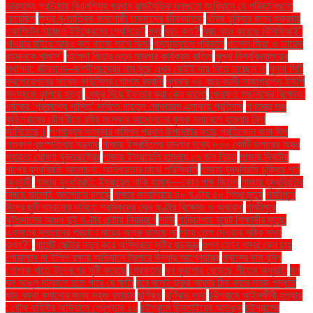
ভারসাম্য প্রতিষ্ঠায় বিএনপিসহ প্রধান রাজনৈতিক দলগুলো সংবিধানে যে পরিবর্তনগুলো
চেয়েছিল
ক্ষুদ্র নৃ-তাত্বিক জনগোষ্ঠী চাকমাদের জীবনযাত্রা
খনিজ চুক্তির জন্য শুক্রবার
ওয়াশিংটন যাচ্ছেন ইউক্রেনের প্রেসিডেন্ট
খবর
খরচ কত?
খরচ বহন করেছে বিসিসিআই"
খাওয়ার বাইরে আরও কত কাজে লাগে ডিম!
খাদ্যাভ্যাসে পরিবর্তন
খালেদা জিয়া ও তারেক
রহমানকে খালাস''
খালেদা জিয়ার নতুন মামলার কার্যক্রম বাতিল
খুলনা বিশ্ববিদ্যালয়ের
স্থাপনা: জীবনানন্দ–জগদীশচন্দ্রের নাম মুছে এখন কেউই দায় নিতে চাচ্ছেন না
খুলনা সিটি
করপোরেশনের সাবেক কাউন্সিলর গোলাম রব্বানী
খুলনায় ৭৪ বছর বয়সী সাজাপ্রাপ্ত ইউপি
সদস্যকে কুপিয়ে হত্যা
খেজুর দিয়ে ইফতার করা কেন ভালো
খেলাফত মজলিসের বিক্ষোভ:
ধর্ষকের ‘প্রকাশ্যে শাস্তি’ দাবিতে বায়তুল মোকাররম এলাকায় প্রতিবাদ
গণতন্ত্র মঞ্চ
কুড়িগ্রামের রৌমারীতে রাষ্ট্র সংস্কার আন্দোলনের কৃষক সমাবেশে হামলার নিন্দা
জানিয়েছে।
গণমাধ্যম সংস্কার কমিশন প্রধান উপদেষ্টার কাছে প্রতিবেদন জমা দিল
গতকাল বৃহস্পতিবার সন্ধ্যায়
গাজায় ইসরাইলের হামলার মধ্যে ৮০০ কোটি ডলারের অস্ত্র
সহায়তা ঘোষণা যুক্তরাষ্ট্রের
গাজায় ইসরায়েলি হামলায় ১৭ জন নিহত
গাজায় দ্বিতীয়
ধাপের যুদ্ধবিরতি আলোচনা: অনিশ্চয়তার মাঝে পরিস্থিতি
গাজায় যুদ্ধবিরতি চুক্তির শর্ত
অনুযায়ী
গাজায় যুদ্ধবিরতি: ইসরায়েল নাকি হামাস—কোন পক্ষ জিতল
গাজায় যুদ্ধবিরতির
বিষয়ে ভালোই আলোচনা চলছে
গাজার জাবালিয়ায় ৪৮ ঘণ্টায় ৫০ শিশুর মৃত্যু
গাজীপুরে
ঈদের ছুটি বাড়ানোর দাবিতে শ্রমিকদের দেড় ঘণ্টার বিক্ষোভ ও অবরোধ
গাজীপুরে
ঝুটগুদামের আগুন দুই ঘণ্টার চেষ্টায় নিয়ন্ত্রণে
গাড়ি
গাড়িচাপায় বুয়েট শিক্ষার্থীর মৃত্যু:
একমাত্র সন্তানের প্রয়াণে মায়ের অশ্রু থামছে না
গায়ে তেল দেওয়ার সঠিক সময়
কখন?"
গার্মেন্ট সেক্টরে নতুন করে অস্থিরতা সৃষ্টির ষড়যন্ত্র
গুগল ফোন নম্বর কেন চায়
গোয়ালন্দে মা ইলিশ রক্ষায় অভিযানে ট্রলারে উদ্ধার আগ্নেয়াস্ত্র
গ্যাসের দাম বৃদ্ধি
পোশাক খাতে উদ্বেগের সৃষ্টি করেছে
গ্রেফতার
ঘন কুয়াশায় বেড়েছে শীতের অনুভূতি
ঘন
ঘন আঙুল মটকালে হতে পারে যে ক্ষতি
ঘরে বসেই ভ্রুর আকার ঠিক করার সহজ পদ্ধতি
ঘাড় ব্যথা কমানোর জন্য সহজ ব্যায়াম
ঘূর্ণিঝড়
ঘূর্ণিঝড় দানা
চট্টগ্রামে আইনজীবী হত্যায়
: যৌথ বাহিনীর অভিযানে গ্রেপ্তার ২০
চট্টগ্রামে ছিনতাইয়ের আতঙ্ক
চট্টগ্রামের