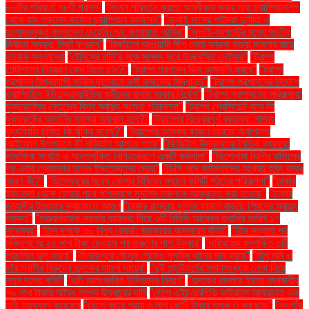
৮০টির পরিবর্তে ৭৮টি প্রশ্ন"
"জিনস পরিবর্তন করতে অস্বীকার করায় দাবা চ্যাম্পিয়নশিপ
থেকে বাদ পড়লেন বর্তমান চ্যাম্পিয়ন কার্লসেন"
"জুলাই মাসের শহীদরা দুর্নীতি ও
দুঃশাসনমুক্ত বাংলাদেশ চেয়েছিলেন: জামায়াত আমির"
"জুলাই-আগস্টের মধ্যে জাতীয়
নির্বাচন সম্ভব: মির্জা ফখরুল"
"টাঙ্গাইলে আওয়ামী লীগ নেতা ফারুক হত্যা মামলার রায়ে
হতবাক সন্তানেরা
"টেনিসের রানি’র সঙ্গে সাক্ষাৎ করে উচ্ছ্বসিত নেইমার"
"ট্রাম্প
পেন্টাগনের নিয়ন্ত্রণ কেন নিতে চান?"
"ট্রাম্প প্রশাসন ডিম আমদানি করবে"
"ট্রাম্প
প্রশাসন বিশ্বব্যাপী মার্কিন দূতাবাসে কর্মী কমানোর সিদ্ধান্ত"
"ট্রাম্প প্রশাসনের নির্দেশে
ওয়াশিংটনে ইউএসএআইডির কর্মীদের বাসায় থাকার নির্দেশ"
"ট্রাম্প প্রশাসনের পরিকল্পনা:
যুক্তরাষ্ট্রের নেতৃত্বে বিশ্ব স্বাস্থ্য সংস্থা পরিচালনা"
"ট্রাম্প প্রেসিডেন্ট হলে কি
যুক্তরাষ্ট্রে আদানির সমস্যা সমাধান হবে?"
"ট্রাম্পের বিদ্বেষপূর্ণ বক্তব্য: গাজায়
যুদ্ধবিরতি চুক্তি কি ঝুঁকির মধ্যে?"
"ট্রাম্পের শুল্কের কারণে ভারতে অ্যাপলের
আইফোন উৎপাদনে কী পরিবর্তন আসতে পারে"
"ডিজিটাল উদ্ভাবনের নৈতিক ব্যবহার:
সামাজিক সংহতি ও অন্তর্ভুক্তি নিশ্চিতকরণে একটি কর্মশালা"
"ডিপ্লোমা ডিগ্রি বাতিলের
পর এবার গ্রেফতার হলেন ইস্তাম্বুলের মেয়র"
"ডিসি পদে কর্মকর্তাদের আগ্রহ হঠাৎ কমার
কারণ কী?"
"ডিসেম্বরের মধ্যে জেলার বিভিন্ন স্থানে কমিটি গঠনের পরিকল্পনা"
"ঢাকার
ইজতেমা থেকে ফেরার পথে পশ্চিমবঙ্গে মুসলিম তরুণকে আক্রান্ত করা হয়েছে"
"ঢাকার
জাহাঙ্গীর টাওয়ারে ক্যাফেতে আগুন
"ঢাকার রাস্তায় ধুলোর কারণে বাড়ছে শিশুদের স্বাস্থ্য
সমস্যা"
"তত্ত্বাবধায়ক সরকার ব্যবস্থা নিয়ে ৩টি রিভিউ আবেদন শুনানির তারিখ ১৭
নভেম্বর"
"তিন দশকে ৩০ বিশ্ব রেকর্ড: জাকেরের অসাধারণ কীর্তি"
"তিন সপ্তাহ পর
মুক্তিপণের ২৫ লাখ টাকা দেওয়ার পর তরুণের লাশ উদ্ধার"
"থাইরয়েড সম্পর্কিত ৫টি
প্রচলিত ভুল ধারণা"
"দিনাজপুরে মৌসুম শেষেও সুগন্ধি ধানের দাম হ্রাস"
"দীপু মনি ও
তাঁর স্বামীর বিরুদ্ধে দুদকের মামলা দায়ের"
"দুই প্ল্যাটফর্মের সমানসংখ্যক নেতা নিয়ে
নতুন দলের কমিটি
"দুটি আলংকারিক উদ্ভিদের বিবরণ"
"দুদকের মামলায় ইয়াবা ব্যবসায়ীর
৭৬ লাখ টাকার অবৈধ সম্পদ উদ্ধারের দাবি
"দেশে এইচএমপিভি ভাইরাসে আক্রান্ত এক
নারী মৃত্যুবরণ করেছেন
"দেশে বছরে প্রায় ৩ লাখ কোটি টাকার শুল্ক ও কর ছাড়"
"নওগাঁয়