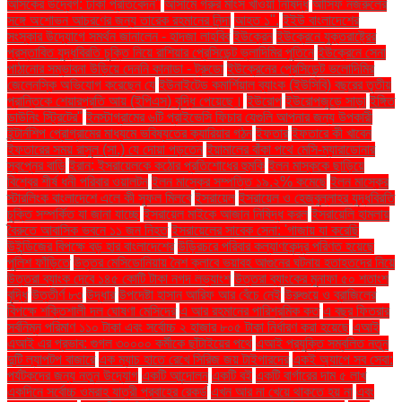
আসকের উদ্বেগ: ঢাকা প্রতিবেদন"
আসামে গরুর মাংস খাওয়া নিষিদ্ধ
আসিফ নজরুলের
সঙ্গে অশোভন আচরণের জন্য তারেক রহমানের নিন্দা
আহত ১".
ইইউ বাংলাদেশের
সংস্কার উদ্যোগে সমর্থন জানালেন - হাদজা লাহবিব
ইউক্রেন
ইউক্রেনে যুক্তরাষ্ট্রের
প্রস্তাবিত যুদ্ধবিরতি চুক্তি নিয়ে রাশিয়ার প্রেসিডেন্ট ভ্লাদিমির পুতিনে
ইউক্রেনে সেনা
পাঠানোর সম্ভাবনা উড়িয়ে দেননি কানাডা - ট্রুডো
ইউক্রেনের প্রেসিডেন্ট ভলোদিমির
জেলেনস্কি অভিযোগ করেছেন যে
ইউনাইটেড কমার্শিয়াল ব্যাংক (ইউসিবি) বছরের তৃতীয়
প্রান্তিকে শেয়ারপ্রতি আয় (ইপিএস) বৃদ্ধি পেয়েছে।
ইউরোপ
ইউরোপজুড়ে সাড়া
ইঙ্গিত
ডাউনিং স্ট্রিটের"
ইনস্টাগ্রামের ৬টি প্রাইভেসি ফিচার যেগুলি আপনার জন্য উপকারী
ইন্টার্নশিপ প্রোগ্রামের মাধ্যমে ভবিষ্যতের ক্যারিয়ার গঠন
ইফতার
ইফতারে কী খাবেন
ইফতারের সময় রাসুল (সা.) যে দোয়া পড়তেন
ইয়ামালের বাঁকা পথে মেসি-ম্যারাডোনার
স্বপ্নের বাড়ি
ইরান: ইসরায়েলকে কঠোর প্রতিশোধের হুমকি
ইলন মাস্ককে ছাড়িয়ে
বিশ্বের শীর্ষ ধনী পরিবার ওয়ালটন
ইলন মাস্কের সম্পত্তি ১৯.২% কমেছে
ইলন মাস্কের
স্টারলিংক বাংলাদেশে এলে কী সুফল মিলবে
ইসরায়েল
ইসরায়েল ও হেজবুল্লাহর যুদ্ধবিরতি
চুক্তি সম্পর্কিত যা জানা যাচ্ছে
ইসরায়েল মাইকে আজান নিষিদ্ধ করল
ইসরায়েলি হামলায়
বৈরুতে আবাসিক ভবনে ১১ জন নিহত
ইসরায়েলের সাবেক সেনা: 'গাজায় যা করেছি
উইন্ডিজের বিপক্ষে বড় হার বাংলাদেশের
উড়িরচরে পরিবার কল্যাণকেন্দ্র পরিণত হয়েছে
পুলিশ ফাঁড়িতে
উত্তর মেসিডোনিয়ায় নৈশ ক্লাবে ভয়াবহ আগুনের ঘটনায় হতাহতদের নিয়ে
উত্তরা ব্যাংক দেবে ১৪৫ কোটি টাকা নগদ লভ্যাংশ
উত্তরা ব্যাংকের মুনাফা ৫০ শতাংশ
বৃদ্ধি
উত্তীর্ণ ৮৩
উদ্ধার
উপদেষ্টা হাসান আরিফ আর বেঁচে নেই
উরুগুয়ে ও ব্রাজিলের
বিপক্ষে শক্তিশালী দল ঘোষণা মেসিদের
এ আর রহমানের পারিশ্রমিক কত
এ বছর ফিতরার
সর্বনিম্ন পরিমাণ ১১০ টাকা এবং সর্বোচ্চ ২ হাজার ৮০৫ টাকা নির্ধারণ করা হয়েছে
এআই
এআই এর প্রভাব: গুগল ৩০০০০ কর্মীকে ছাঁটাইয়ের পথে
এআই প্রযুক্তি সম্বলিত নতুন
দুটি ল্যাপটপ বাজারে
এক ম্যাচ হাতে রেখে সিরিজ জয় টাইগারদের
একই অ্যাপে সব সেবা:
পর্যটকদের জন্য নতুন উদ্যোগ
একটি আন্দোলন
একটি বই
একটি বার্গারের দাম ৫ লাখ
একদিনে সর্বোচ্চ ওমরাহ যাত্রী প্রবাহের রেকর্ড
এখন আর না খেয়ে থাকতে হয় না
এবং