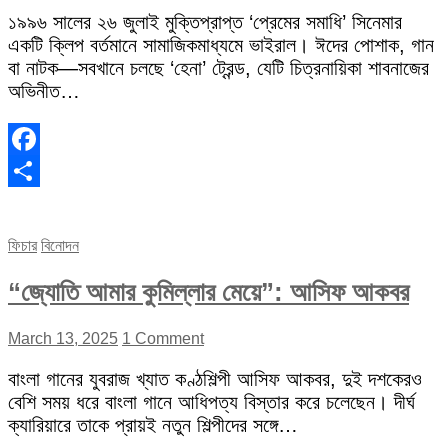
১৯৯৬ সালের ২৬ জুলাই মুক্তিপ্রাপ্ত ‘প্রেমের সমাধি’ সিনেমার
একটি ক্লিপ বর্তমানে সামাজিকমাধ্যমে ভাইরাল। ঈদের পোশাক, গান
বা নাটক—সবখানে চলছে ‘হেনা’ ট্রেন্ড, যেটি চিত্রনায়িকা শাবনাজের
অভিনীত…
Facebook
Share
ফিচার
বিনোদন
“জ্যোতি আমার কুমিল্লার মেয়ে”: আসিফ আকবর
March 13, 2025
1 Comment
বাংলা গানের যুবরাজ খ্যাত কণ্ঠশিল্পী আসিফ আকবর, দুই দশকেরও
বেশি সময় ধরে বাংলা গানে আধিপত্য বিস্তার করে চলেছেন। দীর্ঘ
ক্যারিয়ারে তাকে প্রায়ই নতুন শিল্পীদের সঙ্গে…