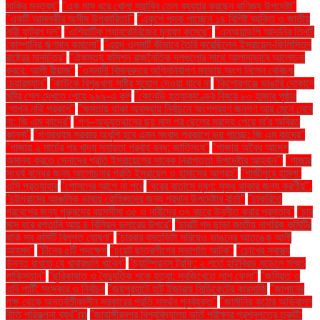
সাকির মন্তব্য"
"এক মাস ধরে খোলা সয়াবিন তেল ব্যবহার করছেন বাণিজ্য উপদেষ্টা"
"একটি আমলকীর অসীম উপকারিতা!"
"একুশে পদক পাচ্ছেন ১৪ বিশিষ্ট ব্যক্তি ও জাতীয়
নারী ফুটবল দল"
"এশিয়াটিক ল্যাবরেটরিজের মুনাফা কমেছে"
"এসঅ্যান্ডপি আদানির তিনটি
কোম্পানির ঋণমান কমালো"
"এহুদ ওলমার্ট কীভাবে তৈরি করেছিলেন ইসরায়েল-ফিলিস্তিন
রাষ্ট্রের মানচিত্র"
"ঐকমত্য কমিশন রাজনৈতিক দলগুলোর সাথে আলাদাভাবে আলোচনা
করবে: আলী রীয়াজ"
"ওসমানী বিমানবন্দরে অগ্নিনির্বাপণ মহড়ায় অংশ নিলেন বেবিচক
চেয়ারম্যান"
"কাউকে বিশৃঙ্খলা সৃষ্টির সুযোগ দেওয়া যাবে না
"কিশোরগঞ্জে ভাঙারি দোকানে
মর্টার শেল দেখতে পেয়ে ৯৯৯-এ কল
"কেনেডি হত্যাকাণ্ডের বিষয়ে ৮০ হাজার পৃষ্ঠার
গোপন নথি প্রকাশ"
"ক্ষমতায় থাকা অবস্থায় নির্বাচনে অংশগ্রহণ জনগণ আর মেনে নেবে
না: জি এম কাদের"
"গণ–অভ্যুত্থানের ছয় মাস পর ছেলের মরদেহ পেয়ে মা'র অবিরত
কান্না"
"গণমাধ্যম সরকার অখুশি হবে এমন সংবাদ প্রকাশে ভয় পাচ্ছে: জি এম কাদের"
"গাজায় ২ মার্চের পর খাদ্য সহায়তা প্রবাহ বন্ধ: জাতিসংঘ"
"গাজায় অবৈধ আদেশ
অমান্য করতে সেনাদের প্রতি ইসরায়েলের সাবেক নিরাপত্তা উপদেষ্টার আহ্বান"'
"গাজার
সংঘর্ষ বন্ধের জন্য আলোচনার প্রতি ইসরায়েল ও হামাসের আগ্রহ"
"গাজীপুরে হামলা:
ওসি প্রত্যাহার
"গোসলের আগে না পরে
"ঘরের বাতাসে দূষণ: সুস্থ থাকার জন্য করণীয়".
"চট্টগ্রামের আঞ্চলিক ভাষায় রোহিঙ্গাদের জন্য প্রধান উপদেষ্টার বার্তা"
"চাকরিতে
প্রবেশের জন্য পুরুষদের বয়সসীমা ৩৫ ও নারীদের ৩৭ বছরে উন্নীত করার প্রস্তাব"
"চার
মাস ধরে রপ্তানি আয় ৪ বিলিয়ন ডলারের উপরে"
"চারটি পদ ছাড়া জাতীয় নাগরিক কমিটির
বাকি সব কমিটি বিলুপ্ত ঘোষণা"
"চারবার বসতভিটা সরিয়েও ভাঙনের আতঙ্কে আলী
আহমদ"
"চীনের ৫টি পদক্ষেপ
"চুয়েট ছাত্রলীগের সভাপতি আটক"
"চোখের স্বাস্থ্য
উন্নত রাখতে যে খাবারগুলি খাবেন"
"চ্যাম্পিয়নস ট্রফি: ২ শর্তে হাইব্রিড মডেলে সম্মত
পাকিস্তান"
"ছুরিকাঘাত ও বৈদ্যুতিক শকে হত্যা: সবজিখেতে লাশ ফেলা"
"জমিয়ত ও
এবি পার্টি: সংস্কার ও নির্বাচন
"জয়পুরহাটে হাট ইজারায় সিন্ডিকেটের কারসাজি
"জাপানের
পক্ষ থেকে অন্তর্বর্তীকালীন সরকারের প্রতি সমর্থন পুনর্ব্যক্ত"
"জার্মানির কঠোর অভিবাসন
নীতি পরিকল্পনা ব্যর্থ"m
"জাহাঙ্গীরনগর বিশ্ববিদ্যালয় ভর্তি পরীক্ষার প্রশ্নপত্রে ত্রুটি: