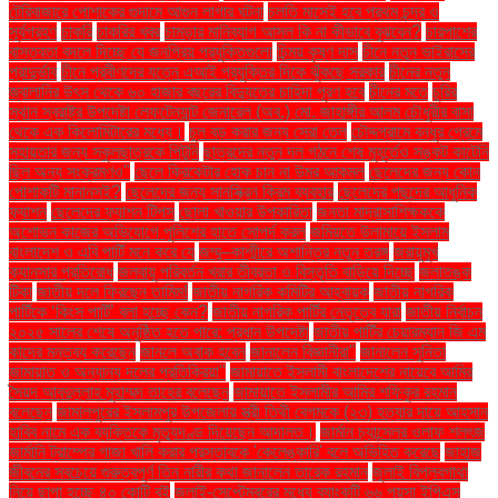
টেরিবাজারে পোশাকের গুদামে আগুন লাগার ঘটনা
চলতি মাসেই হবে প্রথম চন্দ্র ও
সূর্যগ্রহণ
চাকরি
চাকরির খবর
চামড়ার মানিব্যাগ আসল কি না কীভাবে বুঝবেন?
চারপাশের
বাস্তবতা বদলে দিচ্ছে যে জনপ্রিয় প্রযুক্তিগুলো
চিন্ময় কৃষ্ণ দাস
চীনে নতুন ভাইরাসের
প্রাদুর্ভাব
চীনে প্রবীণদের যত্নে এআই প্রযুক্তির দিকে ঝুঁকছে সরকার
চীনের নতুন
জ্বালানির উৎস থেকে ৬০ হাজার বছরের বিদ্যুতের চাহিদা পূরণ হবে
চীনের মতে
চুরির
স্থান স্বরাষ্ট্র উপদেষ্টা লেফটেন্যান্ট জেনারেল (অব.) মো. জাহাঙ্গীর আলম চৌধুরীর বাসা
থেকে এক কিলোমিটারের মধ্যে।
চুল বড় করার জন্য সেরা তেল
চৌদ্দগ্রামে বন্ধুর প্রেমে
সহায়তার জন্য স্কুলছাত্রকে পিটুনি
ছাত্রদের নতুন দল গঠনে শেষ মুহূর্তেও সঙ্কট কাটেনি
ছিল অন্য সংক্রমণও"
ছেলে ক্রিকেটার হোক চান না উমর আকমল
ছেলেদের জন্য কোন
পোশাকটি মানানসই?
ছেলেদের জন্য সানস্ক্রিন ক্রিম ব্যবহার
ছেলেদের পছন্দের আধুনিক
ফ্যাশন
ছেলেদের ফ্যাশন টিপস
ছোলা খাওয়ার উপকারিতা
জনতা মাদ্রাসাশিক্ষককে
অশোভন কাজের অভিযোগে পুলিশের হাতে সোপর্দ করল
জমিয়তে উলামায়ে ইসলাম
বাংলাদেশ ও এবি পার্টি মনে করে যে
জম্মু–কাশ্মীরে অশান্তির নতুন তরঙ্গ
জরায়ুমুখ
ক্যানসার প্রতিরোধ
জলবায়ু পরিবর্তন খরার তীব্রতা ও বিস্তৃতি বাড়িয়ে দিচ্ছে
জলাতঙ্ক
টিকা
জাতীয় দলে ফিরছেন তামিম!
জাতীয় নাগরিক কমিটির আহ্বায়ক
জাতীয় নাগরিক
পার্টিকে ‘কিংস পার্টি’ বলা হচ্ছে কেন?
জাতীয় নাগরিক পার্টির নেতৃত্বে যারা
জাতীয় নির্বাচন
২০২৫ সালের শেষে অনুষ্ঠিত হতে পারে: প্রধান উপদেষ্টা
জাতীয় পার্টির চেয়ারম্যান জি এম
কাদের মন্তব্য করেছেন
জানলে অবাক হবেন
জানালেন বিজ্ঞানীরা"
জানালেন সুনিতা
জামায়াত ও অন্যান্য দলের প্রতিক্রিয়া''
জামায়াতে ইসলামী বাংলাদেশের নায়েবে আমির
সৈয়দ আবদুল্লাহ মুহাম্মদ তাহের বলেছেন
জামায়াতে ইসলামীর আমির শফিকুর রহমান
বলেছেন
জামালপুরের ইসলামপুর উপজেলায় স্ত্রী তিথী বেগমকে (২৩) হত্যার দায়ে আহসান
হাবিব নামে এক ব্যক্তিকে মৃত্যুদণ্ড দিয়েছেন আদালত।
জার্মান চ্যান্সেলর ওলাফ শলৎজ
জার্মানি ট্রাম্পের গাজা খালি করার প্রস্তাবকে 'কেলেঙ্কারি' বলে অভিহিত করেছে
জাহাজ
জীবনের সবচেয়ে গুরুত্বপূর্ণ তিন নারীর কথা জানালেন তারেক রহমান
জুলাই বিপ্লবগাথা
নিয়ে ছাপা হচ্ছে ৪০ কোটি বই
জুলাই-সেপ্টেম্বরের মধ্যে ব্যাংকটি ৬৬ পয়সা ইপিএস