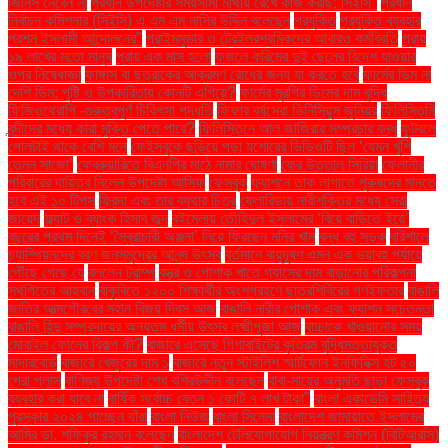
জিনিস নেবেন না
প্রধান উপদেষ্টার সময়সীমা মাথায় রেখে কাজ করছি: সিইসি"
প্রধান
নির্বাচন কমিশনার (সিইসি) এ এম এম নাসির উদ্দিন বলেছেন
প্রযুক্তি
প্রযুক্তি ব্যবহার
প্রশ্ন ইসলামী আন্দোলনের"
প্রাইমমুভার ও ট্রেইলরশ্রমিকদের আবারও কর্মবিরতি
প্রায়
১৯ লাখের মতো মানুষ
প্রায় এক মাস হলো
ফজলে করিমের দুই ছেলের বিদেশ যাওয়ার
ওপর নিষেধাজ্ঞা
ফাঙ্গাস বা ছত্রাকের আক্রমণ রোধের জন্য যা করতে হবে
ফার্মের ডিম না
দেশি ডিম: পুষ্টি ও উপকারিতায় কোনটি এগিয়ে?
ফার্মের মুরগির ডিমের দাম বৃদ্ধি
ফিজিওথেরাপি -গুরুত্বপূর্ণ চিকিৎসা পদ্ধতি
ফিফার বর্ষসেরা ভিনিসিয়ুস জুনিয়র
ফিলিস্তিনি
বন্দীদের মধ্যে কারা মুক্তি পেতে পারে?
ফিলিস্তিনে আল জাজিরার সম্প্রচার বন্ধ
ফুটবলে
গোলটাই থাকে বেশি মনে
ফেইসবুকে ছড়িয়ে পড়া যশোরের ভিডিওটি ছিল ‘যেমন খুশি
তেমন সাজো’
ফেব্রুয়ারিতে বিএনপির মাঠে নামার ঘোষণা
ফের উত্তাল সিরিয়া
ফেলানীর
পরিবারের দায়িত্ব নিলেন উপদেষ্টা আসিফ
ফেসবুক
ফ্যাশনে তাক লাগাতে পুরুষদের মানতে
হবে এই ১০ টিপস
ফ্রিদা এবং তার ব্যথার চিত্র
ফ্লোরিডায় নারীশক্তির মধ্যে সেরা
জায়েদ
ফ্ল্যাট ও ব্যাংক হিসাব জব্দ
বইমেলায় তৌহিদুল ইসলামের ‘বিয়ে বাড়িতে ইয়ে’
বছরের প্রথম দিনেই ‘স্বৈরাচারী অঞ্জনা’ নিয়ে ফিরছেন মনির খান
বন্ধ বহু সড়ক
বরিশালে
চ্যাম্পিয়নদের বরণ জনসমুদ্রের আনন্দ উৎসব
বর্তমানে বায়ুদূষণ এমন এক ভয়াবহ পর্যায়ে
পৌঁছে গেছে যে
বললেন ট্রাম্প
বস্ত্র ও পোশাক খাতে গ্যাসের দাম বাড়ানোর পরিকল্পনা
স্থগিতের আহ্বান
বাকৃবিতে ১২০০ শিক্ষার্থীর অংশগ্রহণে ছাত্রশিবিরের গণইফতার
বাঙালি
জাতির আত্মগৌরবের মহান বিজয় দিবস আজ
বাঙালি নারীর পোশাক এবং ফ্যাশন সচেতনতা
বাঙালি হিন্দু সম্প্রদায়ের অন্যতম ধর্মীয় উৎসব লক্ষ্মীপূজা আজ
বাচ্চাকে খাওয়ানোর সময়
মোবাইল ফোনের বিকল্প কী?
বাজারে এসেছে গিগাবাইটের কৃত্রিম বুদ্ধিমত্তাযুক্ত
মাদারবোর্ড
বাজারে খেজুরের দাম ১
বাজারে নতুন স্টাইলিশ স্মার্টফোন ইনফিনিক্স হট ৫০
প্রো প্লাস
বাণিজ্য উপদেষ্টা শেখ বশিরউদ্দীন বলেছেন
বাবা-মায়ের অনুমতি ছাড়া ফেসবুক
ব্যবহার করা যাবে না
বার্ষিক সর্বোচ্চ বেতন ১ কোটি ৭ লাখ টাকা"
বাংলা একাডেমি সাহিত্য
পুরস্কার ২০২৪ পাচ্ছেন যাঁরা
বাংলা নিউজ
বাংলা সিনেমা
বাংলাদেশ জামায়াতে ইসলামের
আমির ডা. শফিকুর রহমান বলেছেন
বাংলাদেশ টেলিযোগাযোগ নিয়ন্ত্রণ কমিশন (বিটিআরসি)