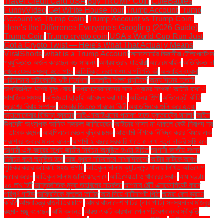
Travel Credit Card USA
Buy TRUMP Coin
CuteBabies
FunnyVideo
Get White House Tour
Trump Account
Trump
Account vs Trump Coin:
Trump Account vs Trump Coin:
Here's the Difference Everyone's Googling (2026 Guide)
Trump Coin
Trump crypto coin
USA's World Cup Run Just
Got a Crypto Twist — Here's What That Actually Means
ViralShorts
what is a Trump Account
অক্সফোর্ডের বিজ্ঞানীরা টেলিপোর্টেশন
প্রযুক্তিতে অর্জন করেছেন বড় সাফল্য
অগ্রযাত্রার যাত্রীরা
অটোমোবাইল
অতিরিক্ত চা
খেলে যেসব সমস্যা হতে পারে
অতিরিক্ত লবণ খাওয়ার পরিণতি কী
অনলাইন ব্যবসা
পরিচালনায় হাইকোর্টের ৯টি নির্দেশনা
অনলাইন শিক্ষা প্ল্যাটফর্ম
অন্য দিনের মতোই
অপরিকল্পিত ঋণের বৃহৎ বোঝা
অপ্রাপ্তবয়স্কদের সঙ্গে প্রেমের সম্পর্ক: আইনি বাধা ও
সামাজিক সমস্যা
অভিজ্ঞতা ছাড়াই আবেদন করা যাবে
অভিনয় শিল্পী
অভিনেত্রী কীর্তি
সুরেশের বিবাহ সম্পন্ন
অস্কার জিততে পারবেন কি?
অ্যাডমিনকে গুলি করে হত্যা
অ্যালোভেরার বিভিন্ন ব্যবহার
আইএসআইএসের পতাকা হাতে যুক্তরাষ্ট্রে হামলা!
আইন
উপদেষ্টা অধ্যাপক আসিফ নজরুল জানিয়েছেন
আইনের শাসন না থাকলে কেউ নিরাপদ নয়
- তারেক রহমান
আইপিএলে বেতন বৃদ্ধির চমক
আওয়ামী লীগকে নিষিদ্ধ করার বিষয়ে এক
প্রশ্নের জবাবে মান্না বলেন
আগামী ২ বছরে সরকারি খাতে ৫ লাখ নতুন চাকরি সৃষ্টি হবে
আগামী এক বছরের মধ্যে জাতীয় নির্বাচন অনুষ্ঠিত হওয়া উচিত
আগামী জাতীয় সংসদ
নির্বাচন কবে অনুষ্ঠিত হবে
আজ বুধবার সচিবালয়ে সাংবাদিকদের
আটার রুটিকে আরও
পুষ্টিকর করার কয়েকটি সহজ উপায়
আতিকুল সালাম ক্যান্টনমেন্ট থানায় লিখিত অভিযোগ
দায়ের করেন
আতিকুল সালাম জানিয়েছেন যে
আতিথেয়তা ও খাবারের স্বাদ
আধ ঘণ্টায়
২০ লাখ হিট
আন্তর্জাতিক মুদ্রা তহবিলের সতর্কতা
আপনার ঠোঁট এক্সফোলিয়েট করার
পরিপূর্ণ গাইড
আফ্রিদিকে বললেন তামিম
আম দিয়ে পাটিসাপটা পিঠা
আমরা কেন ভ্রমণ
করি?
আমলাতন্ত্র রাজনীতির চাপে
আমার বাংলাদেশ পার্টির (এবি পার্টি) সদস্যসচিব মজিবুর
রহমান মঞ্জু বলেছেন
আমি ক্লান্ত
আরও একটি কারখানা পেল পরিবেশবান্ধব স্বীকৃতি