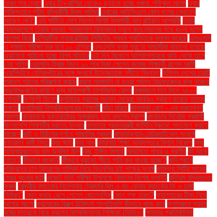
তারুণ্যের দ্রোহ
এবার চীন-রাশিয়া থেকেও ছড়ানো হচ্ছে গুজব: শফিকুল আলম
এবার
পাকিস্তানে শহীদ বুদ্ধিজীবী দিবস পালিত
এবারের আইপিএলে কোন দলের নেতৃত্বে
আছেন কে?.
এবি পার্টিতে যোগ দিলেন বিশিষ্ট ব্যবসায়ী আবু রাইয়ান আশয়ারী
এয়ার
অ্যাম্বুলেন্সে ঢাকার হজরত শাহজালাল বিমানবন্দর ত্যাগ করে লন্ডনের পথে রওনা হলেন
খালেদা জিয়া
এশিয়াটিক ল্যাবরেটরিজ লিমিটেড প্রথম প্রান্তিকে মুনাফা করেছে
এসএসসি
ও সমমান পরীক্ষা শুরু হবে ১০ এপ্রিল
এসএসসি ফরম পূরণের সময়সীমা বাড়ানো হয়েছে
এ্যানিকে পাঠানো হচ্ছে বিশ্ব সাঁতারে
ওই দিন বিকেলে অলিউল্লাহকে বাড়ি থেকে তুলে
নেয় পুলিশ
ওয়ালটন ফ্রিজ কিনে ২০ লাখ টাকা পেলেন কলেজ শিক্ষার্থী রাশেদ আলী
ওয়াশিংটনে হেলিকপ্টারের সঙ্গে সংঘর্ষে উড়োজাহাজ নদীতে বিধ্বস্ত
কমিশন দেশের চারটি
প্রদেশ গঠনের পরিকল্পনা করছে
কয়লা আমদানি না হওয়া পর্যন্ত বিদ্যুৎকেন্দ্র বন্ধ থাকবে
কয়লাসঙ্কটের কারণে বন্ধ মহেশখালী তাপবিদ্যুৎ কেন্দ্র
করমজলে তিন দিনে ৭৫০০
দর্শনার্থী
কর্ণফুলী টানেল
কলসিন্দুর গ্রামের অদম্য মেয়েরা আবারও প্রমাণ করেছে তাদের
দক্ষতা
কলাম্বিয়া বিশ্ববিদ্যালয়ের শিক্ষার্থী
কাঁচা মরিচে
কানপাকা রোগ - এক গুরুত্বপুর্ণ
সমস্যা
কানাডাকে যুক্তরাষ্ট্রের অঙ্গরাজ্য হতে বললেন ট্রাম্প
কানাডায় নিখোঁজ প্রবাসী
বাংলাদেশি শিক্ষার্থীর মরদেহ উদ্ধার
কানাডার প্রধানমন্ত্রী জাস্টিন ট্রুডো পদত্যাগ করতে
যাচ্ছেন
কান্ট ও হিউমের দর্শনে গাজালির প্রভাব
কাভার্ডভ্যান-মোটরসাইকেল সংঘর্ষে
ছাত্রদল কর্মী নিহত
কার ক্ষতি
কার লাভ
কারিগরি শিক্ষা অধিদপ্তরে বিশাল নিয়োগ
কিছু
অধিনায়কত্বের নাম অনুমিত ছিল
কিছু ইঙ্গিত মিলছে
কিডনিতে পাথর ও করণীয়
কী আছে
তাতে?
কীভাবে খাবেন?
কীভাবে বুঝবেন শীতে পানি কম খাওয়া হচ্ছে?
কুড়িগ্রামে
দরিদ্রদের চাল বিতরণের তালিকা নিয়ে বিএনপির দুই পক্ষের সংঘর্ষ
কুমিল্লা সিটির সাবেক
মেয়র সূচনার জমি
কুয়েটে ভর্তি পরীক্ষা উপলক্ষে বিমানের বিশেষ ফ্লাইট
কৃত্রিম বুদ্ধিমত্তা
কৃষক
কেন্দ্রীয় ব্যাংকের নির্দেশনায় ট্রেজারি বিল ও বন্ড কেনায় ব্যাংকের ফি ও চার্জ
নির্ধারণ"
কোন কথায় রেগে গেলেন জেলেনস্কি
কোন পক্ষ হারল?
ক্যানসারের টিকা নিয়ে
আশার আলো
ক্যান্সারের বিকল্প চিকিৎসা পদ্ধতিগুলি কীভাবে কাজ করে
ক্লাসরুমে প্রথম
বর্ষের ছাত্রকে বিয়ে করলেন বিশ্ববিদ্যালয় শিক্ষিকা (ভিডিও)
ক্ষমতার প্রাতিষ্ঠানিক