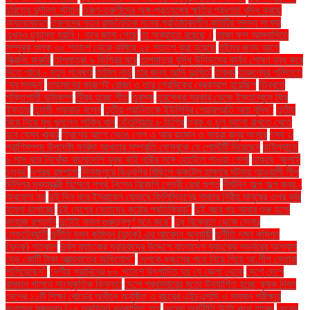
চরিত্রে দুর্দান্ত স্ট্যান
তরুণ-তরুণীদের অঙ্গ-প্রত্যঙ্গের ক্ষতির প্রবণতা বৃদ্ধি করছে
অ্যালকোহল
তরুণদের নতুন রাজনৈতিক দলের প্রতিষ্ঠাকালীন কমিটির সদস্য সংখ্যা
এখনও চূড়ান্ত হয়নি। তবে জানা গেছে
তা অব্যাহত রয়েছে।
তাজা ফল আমদানিতে
সম্পূরক শুল্ক ৩০ শতাংশ থেকে কমিয়ে ২৫ শতাংশ করা হয়েছে
তাঁদের জন্য আগে
স্ক্রিনিং জরুরি
তাপমাত্রা ৯ ডিগ্রির ঘরে
তাপমাত্রা বৃদ্ধি উদ্ভিদের কার্বন শোষণ বন্ধ করে
দিতে পারে - নতুন গবেষণা
তামিল নাড়ু
তার জন্য আমি দুঃখিত'
তারকা
তারুণ্যের শক্তিতে
‘সব সম্ভব’
তাহসানের কারণেই রোজা ও তার প্রেমিকের ব্রেকআপ হয়েছিল
তিব্বতে
শক্তিশালী ভূমিকম্প
তীব্র হচ্ছে শীত
তুরস্ক
তুরস্কের সরকার থেকে ইস্তানবুলে ফ্রি
ইফতার
তুলসী গ্যাবার্ড বলেন
তৃতীয় প্রান্তিকে ইউসিবির শেয়ারপ্রতি আয় বৃদ্ধি"
তৃতীয়
বিয়ে নিয়ে মুখ খুললেন শাকিব খান
তেঁতুলিয়ায় ৮ ডিগ্রি
ত্বক ও চুল ভালো রাখতে খেতে
হবে যেসব খাবার
ত্রিশের আগে ভেঙে গেল এ আর রহমান ও সায়রা বানুর সংসার
ৎস্য ও
প্রাণিসম্পদ উপদেষ্টা ফরিদা আখতার সম্প্রতি ফেসবুকে যে পোস্টটি দিয়েছেন
থাইল্যান্ডে
৬ মাস ধরে নিখোঁজ বাংলাদেশি যুবক থাই নারীর সঙ্গে হোটেলে পাওয়া গেল!
থাকছে ‘জুলাই
চত্বর’
দশরথ রঙ্গশালা
দিনাজপুরে বিএনপির মিছিলে ককটেল হামলার ঘটনায় আওয়ামী লীগ
দিল্লির মুখ্যমন্ত্রী হিসেবে শপথ নিলেন বিজেপি নেত্রী রেখা গুপ্ত
দীর্ঘদিন অল্প অল্প জ্বর -
অবহেলা নয়
দুই দিন ধরে ইসরায়েল যেভাবে ফিলিস্তিনের গাজার নিরীহ মানুষের ওপর বর্বর
হামলা চালাচ্ছে
দুই দেশের নেতাদের কঠোর প্রতিক্রিয়া"
দুই বছর পর আবার শুরু হলো
জাহাজ রপ্তানি
দুটোই সমান গুরুত্বপূর্ণ মনে করে"
দুধ বিক্রেতা থেকে সেনার
লেফটেন্যান্ট!
দুর্নীতি দমন কমিশন (দুদক) এর আবেদন অনুযায়ী
দুর্নীতি দমন কমিশন
(দুদক) গতকাল
দুর্বল ব্যাংকের গ্রাহকদের উদ্দেশে বাংলাদেশ ব্যাংকের গভর্নরের আশ্বাস
দেড় কোটি টাকা আত্মসাতের অভিযোগ"
দেশকে ধ্বংসের পথে নিয়ে গিয়ে আ.লীগ নেতারা
পালিয়েছেন"
দেশীয় সয়াবিনের ৮০ শতাংশ উৎপাদিত হয় যে জেলা থেকে
দেশে দেশে
রমজান পালনে সাংস্কৃতিক ভিন্নতা
দেশে প্রথমবারের মতো উদযাপিত হচ্ছে কৃষক দিবস
দেশের ১১টি শিক্ষা বোর্ডের অধীনে অনুষ্ঠিত এ বছরের এইচএসসি ও সমমান পরীক্ষার
ফলাফল মঙ্গলবার (১৫ অক্টোবর) প্রকাশিত হবে
দেশের অর্থনীতি উল্টো পথে যাচ্ছে
দেশের