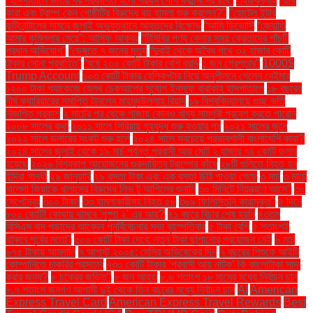
"হাসপাতালে ভর্তির পর প্রকাশিত হলো প্রথম পোপ ফ্রান্সিসের ছবি"
"হিজবুল্লাহ
"হুথি
কারা এবং ট্রাম্প কেন গোষ্ঠীটির বিরুদ্ধে বড় হামলা শুরু করলেন?"
"হোটেল ইন্টার
কন্টিনেন্টালের সামনে জুলাই অভ্যুত্থানে আহতদের বিক্ষোভ
“আমি ডিভোর্সি
“জ্যোতি
আমার কুমিল্লার মেয়ে”: আসিফ আকবর
“টিসিবির পণ্য কেনার সময় ক্রেতাদের পাঁচটি
প্রধান অভিযোগ”
“ডেঙ্গুতে ৭ জনের মৃত্যু
“দুবাই থেকে অবৈধ পথে ৩২ হাজার কোটি
টাকার সোনা প্রবাহিত”
“বর্ষে ২০০ কোটি টাকার বেশি বরাদ্দ
১ জন গ্রেপ্তার"
1000$
Trump Account
১০৩ কোটি টাকার হেলিকপ্টার নিয়ে অনুশীলনে গেলেন নেইমার
১২০০ টাকা প্যাকেজে হেলথ চেকআপের সুযোগ ইনসাফ বারাকাহ হাসপাতালে
১৮ বছরের
দীর্ঘ ক্যারিয়ারের সমাপ্তি টানলেন মাহমুদউল্লাহ রিয়াদ
১৯ বিশ্ববিদ্যালয়ে গুচ্ছ ভর্তি
বিজ্ঞপ্তি প্রকাশ
২ মার্চের পর থেকে গাজায় কোনও খাদ্য সামগ্রী প্রবেশ করতে পারেনি
২০০৮ সালের কথা
২০১১ সালে সিরিয়ায় গৃহযুদ্ধ শুরু হওয়ার পর
২০২১ সালের জুনে
২০২২ সালে ডলারের সংকট শুরু হলে
২০২৪ সালে সবচেয়ে প্রভাবশালী বাংলাদেশি কারা?
২০২৪ সালের জুলাই থেকে ১৯ মার্চ পর্যন্ত প্রবাসী আয় মোট ২ হাজার ৭৪ কোটি ডলার
হয়েছে
২০২৬ বিশ্বকাপ আয়োজনের গুরুদায়িত্ব ট্রাম্পের কাঁধে
২৮টি গুলিতে নিহত হন
ইন্দিরা গান্ধী
২৯ জানুয়ারি
২৯ বস্তা টাকা এবং এক বস্তা চিঠি পাওয়া গেছে
৩ মার্চ
৩ মার্চে
খালেদা জিয়াকে খালাসের বিরুদ্ধে লিভ টু আপিলের শুনানি
৩০ মিনিটে নিয়ন্ত্রণে আসে"
৩০
সেপ্টেম্বর
৩০০ টাকা!
৩৩ হামলাকারীসহ নিহত ৫৮
৩৬৯ ফিলিস্তিনি কারামুক্ত"
৪ দিনে
৮০০ কোটি! কোথায় থামবে 'পুষ্পা ২' এর আয়?
৪১ বছরে বিচার শেষ হয়নি
৪৩তম
বিসিএস বাদ পড়াদের আবেদন পুনর্বিবেচনার সভা বৃহস্পতিবার
৫ টাকা বেশি
৫ শতাংশই
থাকবে পূর্বের মতো"
৫০০ কোটি টাকা দেবে: নতুন টাকা ছাপানোর প্রয়োজন নেই
৬ মার্চ
৬৭৫ টাকায় আমদানি
৭ আগস্ট ২০০৫: মেসির অভিষেকের দিন
৭ বছরের শিশুকে আইটি
কোম্পানিতে চাকরির প্রস্তাব
৭৩০ কোটি টাকার ‘প্রবাসী আয় নাটক’ কি কালোটাকা সাদা
করার জন্য?
৮ চক্রের জড়িত"
৮ জন আহত
৮.৬ শতাংশ ১৮ মাসের মধ্যে নির্বাচন চান
৮.৭ শতাংশ জনগণ আগামী দুই থেকে তিন বছরের মধ্যে নির্বাচন চান
AI
American
Express Travel Card
American Express Travel Rewards
Best