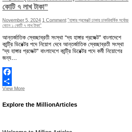
কোটি ৭ লাখ টাকা”
November 5, 2024
1 Comment
"হাঙ্গার প্রজেক্টে ঢাকায় চাকরি
বার্ষিক সর্বোচ্চ
বেতন ১ কোটি ৭ লাখ টাকা"
আন্তর্জাতিক স্বেচ্ছাব্রতী সংস্থা “দ্য হাঙ্গার প্রজেক্ট” বাংলাদেশে
কান্ট্রি ডিরেক্টর পদে নিয়োগ দেবে আন্তর্জাতিক স্বেচ্ছাব্রতী সংস্থা
“দ্য হাঙ্গার প্রজেক্ট” বাংলাদেশে কান্ট্রি ডিরেক্টর পদে কর্মী নিয়োগের
জন্য…
Facebook
“হাঙ্গার
View More
Share
প্রজেক্টে
ঢাকায়
Explore the MillionArticles
চাকরি,
বার্ষিক
সর্বোচ্চ
বেতন
১
কোটি