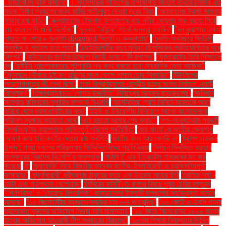
. ডায়াবেটিস ঝুঁকি কমানো:
। সুনামগঞ্জের শান্তিগঞ্জ উপজেলার সাংহাই হাওরে চলমান এই
সড়ক নির্মাণ প্রকল্পের জন্য জমির ক্ষতিপূরণ দেওয়া দূরের বিষয়
''অরফানেজ ট্রাস্ট মামলায়
সাজার রায় বাতিল
''কক্সবাজারের টেকনাফ উপজেলার নাফ নদীর মোহনায় মাছ ধরতে গিয়ে
চার বাংলাদেশি মাঝি নিখোঁজ''
''খুলনায় ‘নাটুকে’ পার্কে জলবায়ু তহবিল''
''ঘন কুয়াশায় ঢাকায়
নামতে না পেরে ৬ ফ্লাইট diverted সিলেট ও কলকাতায়''
''চলতি অর্থবছরে জিডিপি
প্রবৃদ্ধি ৪ শতাংশ হতে পারে''
''চ্যাটজিপিটির নতুন সুবিধা: ডিপসিকের প্রতিযোগিতার মুখে
বিপ্লব''
''বাইডেনের জাতির উদ্দেশে বিদায়ী ভাষণে কী বললেন''
''যুক্তরাষ্ট্রে তৈরি পিস্তলে
খুন
''রাষ্ট্রীয় পৃষ্ঠপোষকতায় লুটপাটের পথ বন্ধ করতে হবে: সাংবাদিক নেতা আজিজ"
''সুন্দরবনে নৌকায় দুই মণ হরিণের মাংস ফেলে পালাল চোর শিকারিরা''
'টিউলিপের
পদত্যাগপত্রে কী লেখা ছিল''
'ঢাকা বিশ্ববিদ্যালয় কেন্দ্রীয় ছাত্র সংসদ নির্বাচন: একটি
বিশ্লেষণ''
'শিক্ষাপ্রতিষ্ঠানে ‘গোপন রাজনীতি’ নিষিদ্ধের আহ্বান ছাত্রদলের''
'সংবিধান
সংস্কার কমিশনের সুপারিশ সম্পর্কে বিএনপি
‘অস্ট্রেলিয়া প্রতি মিনিটে ভারতকে স্মরণ
করিয়ে দেবে ধবলধোলাইয়ের কথা’
‘ইইউ ও ইউরোপীয় বিনিয়োগ ব্যাংক বাংলাদেশকে
পরিবেশ সুরক্ষায় সহায়তা দেবে’
‘এটা হয়তো আমার শেষ ম্যাচ’"
‘গণ–অভ্যুত্থান পরবর্তী
বিশ্ববিদ্যালয় ক্যাম্পাসে শান্তিপূর্ণ পরিবেশ প্রতিষ্ঠিত’
‘জয় বাংলা’কে জাতীয় স্লোগান
ঘোষণা করে হাইকোর্টের দেওয়া রায় স্থগিত
‘জাতীয় দলে আর খেলছি না’
‘ট্রাম্প একজন
উন্মাদ’: গাজা দখলের পরিকল্পনায় ফিলিস্তিনিদের প্রতিক্রিয়া
‘নির্বাচন বিলম্বিত হওয়ার
সংস্কারের বিরুদ্ধে বিএনপি’র অবস্থান’
‘পাঠান টু’ এর চিত্রনাট্য শাহরুখের মন জয়
করেছে
‘মা
‘মুনাফেকি’ নিয়ে রিজভীর মন্তব্য জাতীয় ঐক্যবিরোধী ও দুরভিসন্ধিপূর্ণ:
জামায়াত"
‘যুদ্ধবিরোধী’ রবীন্দ্রনাথ ঠাকুরের কাছে এক ইংরেজ মায়ের চিঠি
‘রোহিত শর্মা -
মোটা এবং গড়পড়তা খেলোয়াড়’
‘শিবিরের কমিটি’তে থাকার বিষয়ে পূজা চেরির বক্তব্য
"‘গণপরিষদ’ ও ‘সেকেন্ড রিপাবলিক’: জামায়াতসহ ইসলামী দলগুলোর মতভিন্নতা সামনে
আসছে"
"১০ কিলোমিটার ব্যবধানে সবজির দাম ৩-৪ গুণ বৃদ্ধি"
"১০ কোটি ও এমপি পদের
প্রলোভন: নুরুলের অভিযোগ মিথ্যা দাবি সামান্তার"
"১৫ বছরে বিচার ছাড়া ১৯২৬ জনের
হত্যার অভিযোগ আওয়ামী লীগ সরকারের বিরুদ্ধে"
"১৮তম শিক্ষক নিবন্ধনের লিখিত