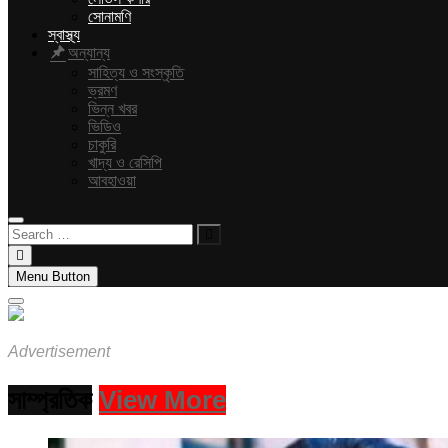
সোনামণি
স্বাস্থ্য
অন্যান্য
সাহিত্য ও সংস্কৃতি
ভ্রমণ
ভিন্ন খবর
ভিডিও
চাকুরি
খাদ্য ও রেসিপি
আবহাওয়া
Search
…
Menu Button
Advertisement
সাম্প্রতিক
View More