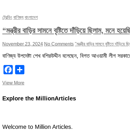
ট্রেন্ডিং
বাণিজ্য
বাংলাদেশ
“মন্ত্রীর বাড়ির সামনে বৃষ্টিতে দাঁড়িয়ে ছিলাম, মনে হয়
November 23, 2024
No Comments
"মন্ত্রীর বাড়ির সামনে বৃষ্টিতে দাঁড়িয়ে ছ
বাণিজ্য উপদেষ্টা শেখ বশিরউদ্দীন বলেছেন, বিগত আওয়ামী লীগ সরকার
Facebook
Share
“মন্ত্রীর
View More
বাড়ির
সামনে
Explore the MillionArticles
বৃষ্টিতে
দাঁড়িয়ে
ছিলাম,
মনে
হয়েছিল
যেন
Welcome to Million Articles.
চাকরি