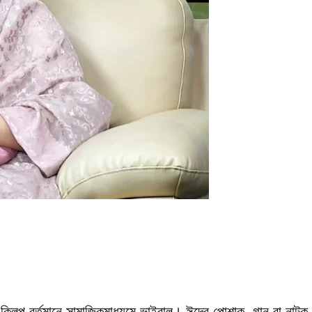
 ক্লিপ বর্তমানে সামাজিকমাধ্যমে ভাইরাল। ঈদের পোশাক, গান বা নাটক—স