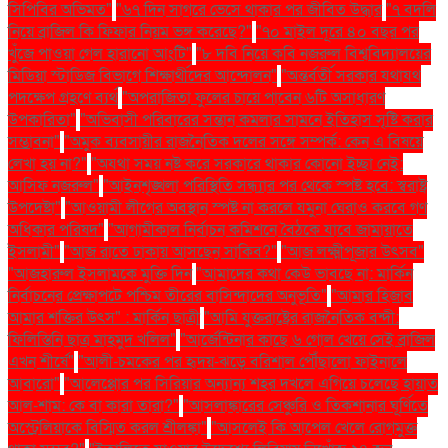
সিপিবির অভিমত"
"৬৭ দিন সাগরে ভেসে থাকার পর জীবিত উদ্ধার
"৭ বদলি
নিয়ে ব্রাজিল কি ফিফার নিয়ম ভঙ্গ করেছে?"
"৭০ মাইল দূরে ৪০ বছর পর
খুঁজে পাওয়া গেল হারানো আংটি"
"৮ দবি নিয়ে কবি নজরুল বিশ্ববিদ্যালয়ের
মিডিয়া স্টাডিজ বিভাগে শিক্ষার্থীদের আন্দোলন"
"অন্তর্বর্তী সরকার যথাযথ
পদক্ষেপ গ্রহণে ব্যর্থ
"অপরাজিতা ফুলের চায়ে পাবেন ৬টি অসাধারণ
উপকারিতা"
"অভিবাসী পরিবারের সন্তান কমলার সামনে ইতিহাস সৃষ্টি করার
সম্ভাবনা"
"অমুক ব্যবসায়ীর রাজনৈতিক দলের সঙ্গে সম্পর্ক: কেন এ বিষয়ে
লেখা হয় না?"
"অযথা সময় নষ্ট করে সরকারে থাকার কোনো ইচ্ছা নেই:
আসিফ নজরুল"
"আইনশৃঙ্খলা পরিস্থিতি সন্ধ্যার পর থেকে স্পষ্ট হবে: স্বরাষ্ট্র
উপদেষ্টা"
"আওয়ামী লীগের অবস্থান স্পষ্ট না করলে যমুনা ঘেরাও করবে গণ
অধিকার পরিষদ"
"আগামীকাল নির্বাচন কমিশনে বৈঠকে যাবে জামায়াতে
ইসলামী"
"আজ রাতে ঢাকায় আসছেন সাকিব?"
"আজ লক্ষ্মীপূজার উৎসব"
"আজহারুল ইসলামকে মুক্তি দিন
"আমাদের কথা কেউ ভাবছে না: মার্কিন
নির্বাচনের প্রেক্ষাপটে পশ্চিম তীরের বাসিন্দাদের অনুভূতি"
"আমার হিজাব
আমার শক্তির উৎস" : মার্কিন ছাত্রী
"আমি যুক্তরাষ্ট্রের রাজনৈতিক বন্দী:
ফিলিস্তিনি ছাত্র মাহমুদ খলিল"
"আর্জেন্টিনার কাছে ৬ গোল খেয়ে সেই ব্রাজিল
এখন শীর্ষে"
"আলী-চমকের পর হৃদয়-ঝড়ে বরিশাল পৌঁছালো ফাইনালে
আবারো"
"আলেপ্পোর পর সিরিয়ার অন্যান্য শহর দখলে এগিয়ে চলেছে হায়াত
আল-শাম: কে বা কারা তারা?"
"আসলাঙ্কারের সেঞ্চুরি ও তিকশানার ঘূর্ণিতে
অস্ট্রেলিয়াকে বিস্মিত করল শ্রীলঙ্কা"
"আসলেই কি আপেল খেলে রোগমুক্ত