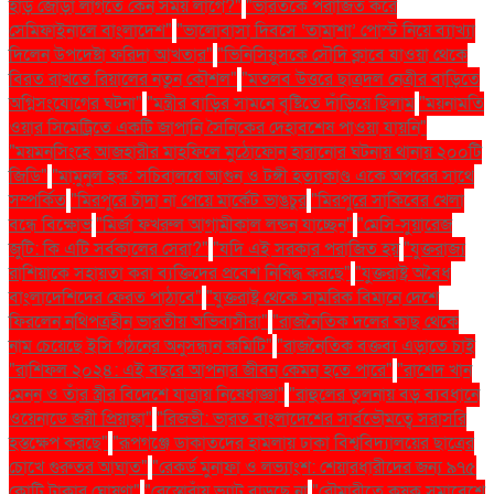
হাড় জোড়া লাগতে কেন সময় লাগে?"
"ভারতকে পরাজিত করে
সেমিফাইনালে বাংলাদেশ"
"ভালোবাসা দিবসে ‘তামাশা’ পোস্ট নিয়ে ব্যাখ্যা
দিলেন উপদেষ্টা ফরিদা আখতার"
"ভিনিসিয়ুসকে সৌদি ক্লাবে যাওয়া থেকে
বিরত রাখতে রিয়ালের নতুন কৌশল"
"মতলব উত্তরে ছাত্রদল নেত্রীর বাড়িতে
অগ্নিসংযোগের ঘটনা"
"মন্ত্রীর বাড়ির সামনে বৃষ্টিতে দাঁড়িয়ে ছিলাম
"ময়নামতি
ওয়ার সিমেট্রিতে একটি জাপানি সৈনিকের দেহাবশেষ পাওয়া যায়নি"
"ময়মনসিংহে আজহারীর মাহফিলে মুঠোফোন হারানোর ঘটনায় থানায় ২০০টি
জিডি"
"মামুনুল হক: সচিবালয়ে আগুন ও টঙ্গী হত্যাকাণ্ড একে অপরের সাথে
সম্পর্কিত
"মিরপুরে চাঁদা না পেয়ে মার্কেট ভাঙচুর
"মিরপুরে সাকিবের খেলা
বন্ধে বিক্ষোভ
"মির্জা ফখরুল আগামীকাল লন্ডন যাচ্ছেন"
"মেসি-সুয়ারেজ
জুটি: কি এটি সর্বকালের সেরা?"
"যদি এই সরকার পরাজিত হয়
"যুক্তরাজ্য
রাশিয়াকে সহায়তা করা ব্যক্তিদের প্রবেশ নিষিদ্ধ করছে"
"যুক্তরাষ্ট্র অবৈধ
বাংলাদেশিদের ফেরত পাঠাবে"
"যুক্তরাষ্ট্র থেকে সামরিক বিমানে দেশে
ফিরলেন নথিপত্রহীন ভারতীয় অভিবাসীরা"
"রাজনৈতিক দলের কাছ থেকে
নাম চেয়েছে ইসি গঠনের অনুসন্ধান কমিটি"
"রাজনৈতিক বক্তব্য এড়াতে চাই
"রাশিফল ২০২৪: এই বছরে আপনার জীবন কেমন হতে পারে"
"রাশেদ খান
মেনন ও তাঁর স্ত্রীর বিদেশে যাত্রায় নিষেধাজ্ঞা"
"রাহুলের তুলনায় বড় ব্যবধানে
ওয়েনাডে জয়ী প্রিয়াঙ্কা"
"রিজভী: ভারত বাংলাদেশের সার্বভৌমত্বে সরাসরি
হস্তক্ষেপ করছে"
"রূপগঞ্জে ডাকাতদের হামলায় ঢাকা বিশ্ববিদ্যালয়ের ছাত্রের
চোখে গুরুতর আঘাত"
"রেকর্ড মুনাফা ও লভ্যাংশ: শেয়ারধারীদের জন্য ৯৭৫
কোটি টাকার ঘোষণা"
"রেস্তোরাঁয় ভ্যাট বাড়ছে না
"রৌমারীতে কৃষক সমাবেশে