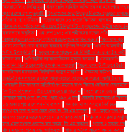
থাকা সম্ভব?"
"ইতালিতে যাওয়ার উদ্দেশ্যে লিবিয়ায় নিখোঁজ ২৪ জন
"ইসরায়েলি ৩ জিম্মি মুক্ত
"ইসরায়েলি বাহিনীর অভিযানে বন্ধ হয়ে গেছে উত্তর
গাজার শেষ হাসপাতালটি"
"ইসরায়েলে নেতানিয়াহুর বিরুদ্ধে হাজারো মানুষের
প্রতিবাদ: দ্য গার্ডিয়ান"
"উড়োজাহাজে ৪০ ঘণ্টার নির্যাতন: হাতকড়া
"উৎসবমুখর পরিবেশে নটর ডেম ইউনিভার্সিটি বাংলাদেশের দ্বিতীয় সমাবর্তন
সফলভাবে অনুষ্ঠিত"
"এই দেশ ১৯৭১-এর শহীদদের রক্তের প্রতি
বিশ্বাসঘাতকতা করেছে: কুমিল্লায় জোনায়েদ সাকির মন্তব্য"
"এক মাস ধরে
খোলা সয়াবিন তেল ব্যবহার করছেন বাণিজ্য উপদেষ্টা"
"একটি আমলকীর
অসীম উপকারিতা!"
"একুশে পদক পাচ্ছেন ১৪ বিশিষ্ট ব্যক্তি ও জাতীয় নারী
ফুটবল দল"
"এশিয়াটিক ল্যাবরেটরিজের মুনাফা কমেছে"
"এসঅ্যান্ডপি
আদানির তিনটি কোম্পানির ঋণমান কমালো"
"এহুদ ওলমার্ট কীভাবে তৈরি
করেছিলেন ইসরায়েল-ফিলিস্তিন রাষ্ট্রের মানচিত্র"
"ঐকমত্য কমিশন
রাজনৈতিক দলগুলোর সাথে আলাদাভাবে আলোচনা করবে: আলী রীয়াজ"
"ওসমানী বিমানবন্দরে অগ্নিনির্বাপণ মহড়ায় অংশ নিলেন বেবিচক চেয়ারম্যান"
"কাউকে বিশৃঙ্খলা সৃষ্টির সুযোগ দেওয়া যাবে না
"কিশোরগঞ্জে ভাঙারি
দোকানে মর্টার শেল দেখতে পেয়ে ৯৯৯-এ কল
"কেনেডি হত্যাকাণ্ডের বিষয়ে
৮০ হাজার পৃষ্ঠার গোপন নথি প্রকাশ"
"ক্ষমতায় থাকা অবস্থায় নির্বাচনে
অংশগ্রহণ জনগণ আর মেনে নেবে না: জি এম কাদের"
"গণ–অভ্যুত্থানের ছয়
মাস পর ছেলের মরদেহ পেয়ে মা'র অবিরত কান্না"
"গণমাধ্যম সরকার অখুশি
হবে এমন সংবাদ প্রকাশে ভয় পাচ্ছে: জি এম কাদের"
"গাজায় ২ মার্চের পর
খাদ্য সহায়তা প্রবাহ বন্ধ: জাতিসংঘ"
"গাজায় অবৈধ আদেশ অমান্য করতে