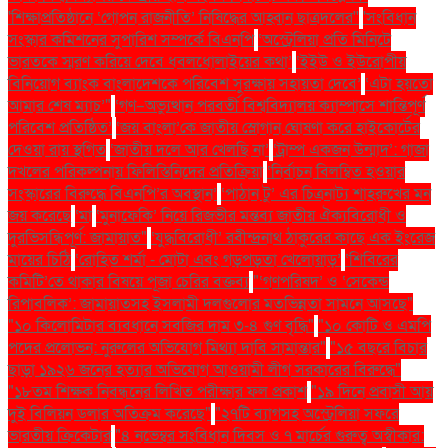
'শিক্ষাপ্রতিষ্ঠানে ‘গোপন রাজনীতি’ নিষিদ্ধের আহ্বান ছাত্রদলের''
'সংবিধান
সংস্কার কমিশনের সুপারিশ সম্পর্কে বিএনপি
‘অস্ট্রেলিয়া প্রতি মিনিটে
ভারতকে স্মরণ করিয়ে দেবে ধবলধোলাইয়ের কথা’
‘ইইউ ও ইউরোপীয়
বিনিয়োগ ব্যাংক বাংলাদেশকে পরিবেশ সুরক্ষায় সহায়তা দেবে’
‘এটা হয়তো
আমার শেষ ম্যাচ’"
‘গণ–অভ্যুত্থান পরবর্তী বিশ্ববিদ্যালয় ক্যাম্পাসে শান্তিপূর্ণ
পরিবেশ প্রতিষ্ঠিত’
‘জয় বাংলা’কে জাতীয় স্লোগান ঘোষণা করে হাইকোর্টের
দেওয়া রায় স্থগিত
‘জাতীয় দলে আর খেলছি না’
‘ট্রাম্প একজন উন্মাদ’: গাজা
দখলের পরিকল্পনায় ফিলিস্তিনিদের প্রতিক্রিয়া
‘নির্বাচন বিলম্বিত হওয়ার
সংস্কারের বিরুদ্ধে বিএনপি’র অবস্থান’
‘পাঠান টু’ এর চিত্রনাট্য শাহরুখের মন
জয় করেছে
‘মা
‘মুনাফেকি’ নিয়ে রিজভীর মন্তব্য জাতীয় ঐক্যবিরোধী ও
দুরভিসন্ধিপূর্ণ: জামায়াত"
‘যুদ্ধবিরোধী’ রবীন্দ্রনাথ ঠাকুরের কাছে এক ইংরেজ
মায়ের চিঠি
‘রোহিত শর্মা - মোটা এবং গড়পড়তা খেলোয়াড়’
‘শিবিরের
কমিটি’তে থাকার বিষয়ে পূজা চেরির বক্তব্য
"‘গণপরিষদ’ ও ‘সেকেন্ড
রিপাবলিক’: জামায়াতসহ ইসলামী দলগুলোর মতভিন্নতা সামনে আসছে"
"১০ কিলোমিটার ব্যবধানে সবজির দাম ৩-৪ গুণ বৃদ্ধি"
"১০ কোটি ও এমপি
পদের প্রলোভন: নুরুলের অভিযোগ মিথ্যা দাবি সামান্তার"
"১৫ বছরে বিচার
ছাড়া ১৯২৬ জনের হত্যার অভিযোগ আওয়ামী লীগ সরকারের বিরুদ্ধে"
"১৮তম শিক্ষক নিবন্ধনের লিখিত পরীক্ষার ফল প্রকাশ
"১৯ দিনে প্রবাসী আয়
দুই বিলিয়ন ডলার অতিক্রম করেছে"
"২৭টি ব্যাগসহ অস্ট্রেলিয়া সফরে
ভারতীয় ক্রিকেটার
"৪ নভেম্বর সংবিধান দিবস ও ৭ মার্চের গুরুত্ব অস্বীকার: