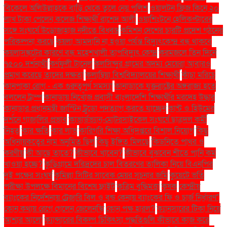
বিকেলে অলিউল্লাহকে বাড়ি থেকে তুলে নেয় পুলিশ
ওয়ালটন ফ্রিজ কিনে ২০
লাখ টাকা পেলেন কলেজ শিক্ষার্থী রাশেদ আলী
ওয়াশিংটনে হেলিকপ্টারের
সঙ্গে সংঘর্ষে উড়োজাহাজ নদীতে বিধ্বস্ত
কমিশন দেশের চারটি প্রদেশ গঠনের
পরিকল্পনা করছে
কয়লা আমদানি না হওয়া পর্যন্ত বিদ্যুৎকেন্দ্র বন্ধ থাকবে
কয়লাসঙ্কটের কারণে বন্ধ মহেশখালী তাপবিদ্যুৎ কেন্দ্র
করমজলে তিন দিনে
৭৫০০ দর্শনার্থী
কর্ণফুলী টানেল
কলসিন্দুর গ্রামের অদম্য মেয়েরা আবারও
প্রমাণ করেছে তাদের দক্ষতা
কলাম্বিয়া বিশ্ববিদ্যালয়ের শিক্ষার্থী
কাঁচা মরিচে
কানপাকা রোগ - এক গুরুত্বপুর্ণ সমস্যা
কানাডাকে যুক্তরাষ্ট্রের অঙ্গরাজ্য হতে
বললেন ট্রাম্প
কানাডায় নিখোঁজ প্রবাসী বাংলাদেশি শিক্ষার্থীর মরদেহ উদ্ধার
কানাডার প্রধানমন্ত্রী জাস্টিন ট্রুডো পদত্যাগ করতে যাচ্ছেন
কান্ট ও হিউমের
দর্শনে গাজালির প্রভাব
কাভার্ডভ্যান-মোটরসাইকেল সংঘর্ষে ছাত্রদল কর্মী
নিহত
কার ক্ষতি
কার লাভ
কারিগরি শিক্ষা অধিদপ্তরে বিশাল নিয়োগ
কিছু
অধিনায়কত্বের নাম অনুমিত ছিল
কিছু ইঙ্গিত মিলছে
কিডনিতে পাথর ও
করণীয়
কী আছে তাতে?
কীভাবে খাবেন?
কীভাবে বুঝবেন শীতে পানি কম
খাওয়া হচ্ছে?
কুড়িগ্রামে দরিদ্রদের চাল বিতরণের তালিকা নিয়ে বিএনপির
দুই পক্ষের সংঘর্ষ
কুমিল্লা সিটির সাবেক মেয়র সূচনার জমি
কুয়েটে ভর্তি
পরীক্ষা উপলক্ষে বিমানের বিশেষ ফ্লাইট
কৃত্রিম বুদ্ধিমত্তা
কৃষক
কেন্দ্রীয়
ব্যাংকের নির্দেশনায় ট্রেজারি বিল ও বন্ড কেনায় ব্যাংকের ফি ও চার্জ নির্ধারণ"
কোন কথায় রেগে গেলেন জেলেনস্কি
কোন পক্ষ হারল?
ক্যানসারের টিকা নিয়ে
আশার আলো
ক্যান্সারের বিকল্প চিকিৎসা পদ্ধতিগুলি কীভাবে কাজ করে