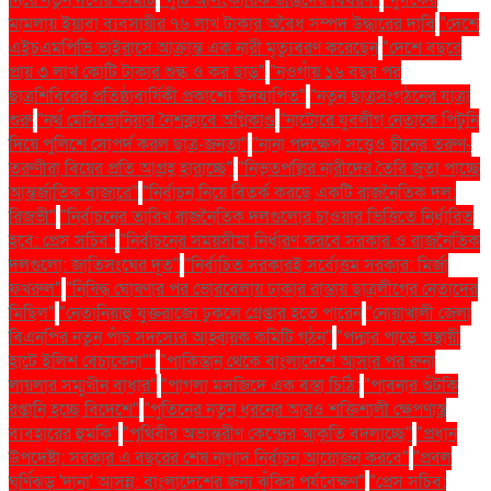
নিয়ে নতুন দলের কমিটি
"দুটি আলংকারিক উদ্ভিদের বিবরণ"
"দুদকের
মামলায় ইয়াবা ব্যবসায়ীর ৭৬ লাখ টাকার অবৈধ সম্পদ উদ্ধারের দাবি
"দেশে
এইচএমপিভি ভাইরাসে আক্রান্ত এক নারী মৃত্যুবরণ করেছেন
"দেশে বছরে
প্রায় ৩ লাখ কোটি টাকার শুল্ক ও কর ছাড়"
"নওগাঁয় ১৬ বছর পর
ছাত্রশিবিরের প্রতিষ্ঠাবার্ষিকী প্রকাশ্যে উদযাপিত"
"নতুন ছাত্রসংগঠনের যাত্রা
শুরু
"নর্থ মেসিডোনিয়ার নৈশক্লাবে অগ্নিকাণ্ড
"নাটোরে যুবলীগ নেতাকে পিটুনি
দিয়ে পুলিশে সোপর্দ করল ছাত্র-জনতা"
"নানা পদক্ষেপ সত্ত্বেও চীনের তরুণ-
তরুণীরা বিয়ের প্রতি আগ্রহ হারাচ্ছে"
"নিভৃতপল্লির নারীদের তৈরি জুতা পাচ্ছে
আন্তর্জাতিক বাজারে"
"নির্বাচন নিয়ে বিতর্ক করছে একটি রাজনৈতিক দল:
রিজভী"
"নির্বাচনের তারিখ রাজনৈতিক দলগুলোর চাওয়ার ভিত্তিতে নির্ধারিত
হবে: প্রেস সচিব"
"নির্বাচনের সময়সীমা নির্ধারণ করবে সরকার ও রাজনৈতিক
দলগুলো: জাতিসংঘের দূত"
"নির্বাচিত সরকারই সর্বোত্তম সরকার: মির্জা
ফখরুল"
"নিষিদ্ধ ঘোষণার পর ভোরবেলায় ঢাকার রাস্তায় ছাত্রলীগের নেতাদের
মিছিল"
"নেতানিয়াহু যুক্তরাজ্যে ঢুকলে গ্রেপ্তার হতে পারেন
"নোয়াখালী জেলা
বিএনপির নতুন পাঁচ সদস্যের আহ্বায়ক কমিটি গঠন"
"পদ্মার পাড়ে অস্থায়ী
হাটে ইলিশ বেচাকেনা"''
"পাকিস্তান থেকে বাংলাদেশে আসার পর রুনা
লায়লার সম্মুখীন বাধার"
"পাগলা মসজিদে এক বস্তা চিঠি:
"পাবনার শুঁটকি
রপ্তানি হচ্ছে বিদেশে"
"পুতিনের নতুন ধরনের আরও শক্তিশালী ক্ষেপণাস্ত্র
ব্যবহারের হুমকি"
"পৃথিবীর অভ্যন্তরীণ কেন্দ্রের আকৃতি বদলাচ্ছে"
"প্রধান
উপদেষ্টা: সরকার এ বছরের শেষ নাগাদ নির্বাচন আয়োজন করবে"
"প্রবল
ঘূর্ণিঝড় 'দানা' আসন্ন: বাংলাদেশের জন্য ঝুঁকির পর্যবেক্ষণ"
"প্রেস সচিব: