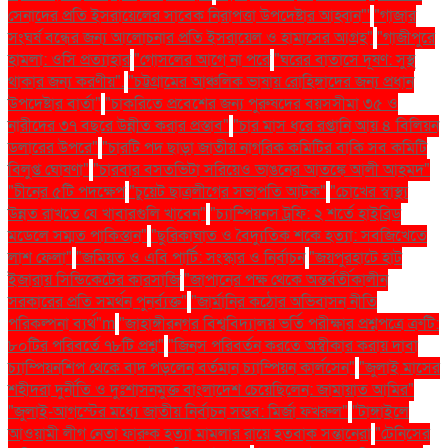
সেনাদের প্রতি ইসরায়েলের সাবেক নিরাপত্তা উপদেষ্টার আহ্বান"'
"গাজার
সংঘর্ষ বন্ধের জন্য আলোচনার প্রতি ইসরায়েল ও হামাসের আগ্রহ"
"গাজীপুরে
হামলা: ওসি প্রত্যাহার
"গোসলের আগে না পরে
"ঘরের বাতাসে দূষণ: সুস্থ
থাকার জন্য করণীয়".
"চট্টগ্রামের আঞ্চলিক ভাষায় রোহিঙ্গাদের জন্য প্রধান
উপদেষ্টার বার্তা"
"চাকরিতে প্রবেশের জন্য পুরুষদের বয়সসীমা ৩৫ ও
নারীদের ৩৭ বছরে উন্নীত করার প্রস্তাব"
"চার মাস ধরে রপ্তানি আয় ৪ বিলিয়ন
ডলারের উপরে"
"চারটি পদ ছাড়া জাতীয় নাগরিক কমিটির বাকি সব কমিটি
বিলুপ্ত ঘোষণা"
"চারবার বসতভিটা সরিয়েও ভাঙনের আতঙ্কে আলী আহমদ"
"চীনের ৫টি পদক্ষেপ
"চুয়েট ছাত্রলীগের সভাপতি আটক"
"চোখের স্বাস্থ্য
উন্নত রাখতে যে খাবারগুলি খাবেন"
"চ্যাম্পিয়নস ট্রফি: ২ শর্তে হাইব্রিড
মডেলে সম্মত পাকিস্তান"
"ছুরিকাঘাত ও বৈদ্যুতিক শকে হত্যা: সবজিখেতে
লাশ ফেলা"
"জমিয়ত ও এবি পার্টি: সংস্কার ও নির্বাচন
"জয়পুরহাটে হাট
ইজারায় সিন্ডিকেটের কারসাজি
"জাপানের পক্ষ থেকে অন্তর্বর্তীকালীন
সরকারের প্রতি সমর্থন পুনর্ব্যক্ত"
"জার্মানির কঠোর অভিবাসন নীতি
পরিকল্পনা ব্যর্থ"m
"জাহাঙ্গীরনগর বিশ্ববিদ্যালয় ভর্তি পরীক্ষার প্রশ্নপত্রে ত্রুটি:
৮০টির পরিবর্তে ৭৮টি প্রশ্ন"
"জিনস পরিবর্তন করতে অস্বীকার করায় দাবা
চ্যাম্পিয়নশিপ থেকে বাদ পড়লেন বর্তমান চ্যাম্পিয়ন কার্লসেন"
"জুলাই মাসের
শহীদরা দুর্নীতি ও দুঃশাসনমুক্ত বাংলাদেশ চেয়েছিলেন: জামায়াত আমির"
"জুলাই-আগস্টের মধ্যে জাতীয় নির্বাচন সম্ভব: মির্জা ফখরুল"
"টাঙ্গাইলে
আওয়ামী লীগ নেতা ফারুক হত্যা মামলার রায়ে হতবাক সন্তানেরা
"টেনিসের