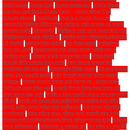
(2026 Guide)
Trump Coin
Trump crypto coin
USA's World
Cup Run Just Got a Crypto Twist — Here's What That
Actually Means
ViralShorts
what is a Trump Account
অক্সফোর্ডের বিজ্ঞানীরা টেলিপোর্টেশন প্রযুক্তিতে অর্জন করেছেন বড় সাফল্য
অগ্রযাত্রার যাত্রীরা
অটোমোবাইল
অতিরিক্ত চা খেলে যেসব সমস্যা হতে পারে
অতিরিক্ত লবণ খাওয়ার পরিণতি কী
অনলাইন ব্যবসা পরিচালনায় হাইকোর্টের
৯টি নির্দেশনা
অনলাইন শিক্ষা প্ল্যাটফর্ম
অন্য দিনের মতোই
অপরিকল্পিত
ঋণের বৃহৎ বোঝা
অপ্রাপ্তবয়স্কদের সঙ্গে প্রেমের সম্পর্ক: আইনি বাধা ও
সামাজিক সমস্যা
অভিজ্ঞতা ছাড়াই আবেদন করা যাবে
অভিনয় শিল্পী
অভিনেত্রী কীর্তি সুরেশের বিবাহ সম্পন্ন
অস্কার জিততে পারবেন কি?
অ্যাডমিনকে গুলি করে হত্যা
অ্যালোভেরার বিভিন্ন ব্যবহার
আইএসআইএসের
পতাকা হাতে যুক্তরাষ্ট্রে হামলা!
আইন উপদেষ্টা অধ্যাপক আসিফ নজরুল
জানিয়েছেন
আইনের শাসন না থাকলে কেউ নিরাপদ নয় - তারেক রহমান
আইপিএলে বেতন বৃদ্ধির চমক
আওয়ামী লীগকে নিষিদ্ধ করার বিষয়ে এক
প্রশ্নের জবাবে মান্না বলেন
আগামী ২ বছরে সরকারি খাতে ৫ লাখ নতুন চাকরি
সৃষ্টি হবে
আগামী এক বছরের মধ্যে জাতীয় নির্বাচন অনুষ্ঠিত হওয়া উচিত
আগামী জাতীয় সংসদ নির্বাচন কবে অনুষ্ঠিত হবে
আজ বুধবার সচিবালয়ে
সাংবাদিকদের
আটার রুটিকে আরও পুষ্টিকর করার কয়েকটি সহজ উপায়
আতিকুল সালাম ক্যান্টনমেন্ট থানায় লিখিত অভিযোগ দায়ের করেন
আতিকুল
সালাম জানিয়েছেন যে
আতিথেয়তা ও খাবারের স্বাদ
আধ ঘণ্টায় ২০ লাখ হিট