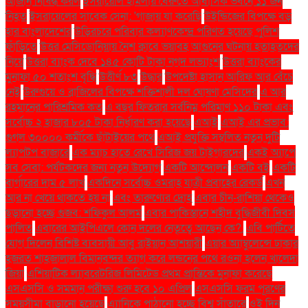
আজান নিষিদ্ধ করল
ইসরায়েলি হামলায় বৈরুতে আবাসিক ভবনে ১১ জন
নিহত
ইসরায়েলের সাবেক সেনা: 'গাজায় যা করেছি
উইন্ডিজের বিপক্ষে বড়
হার বাংলাদেশের
উড়িরচরে পরিবার কল্যাণকেন্দ্র পরিণত হয়েছে পুলিশ
ফাঁড়িতে
উত্তর মেসিডোনিয়ায় নৈশ ক্লাবে ভয়াবহ আগুনের ঘটনায় হতাহতদের
নিয়ে
উত্তরা ব্যাংক দেবে ১৪৫ কোটি টাকা নগদ লভ্যাংশ
উত্তরা ব্যাংকের
মুনাফা ৫০ শতাংশ বৃদ্ধি
উত্তীর্ণ ৮৩
উদ্ধার
উপদেষ্টা হাসান আরিফ আর বেঁচে
নেই
উরুগুয়ে ও ব্রাজিলের বিপক্ষে শক্তিশালী দল ঘোষণা মেসিদের
এ আর
রহমানের পারিশ্রমিক কত
এ বছর ফিতরার সর্বনিম্ন পরিমাণ ১১০ টাকা এবং
সর্বোচ্চ ২ হাজার ৮০৫ টাকা নির্ধারণ করা হয়েছে
এআই
এআই এর প্রভাব:
গুগল ৩০০০০ কর্মীকে ছাঁটাইয়ের পথে
এআই প্রযুক্তি সম্বলিত নতুন দুটি
ল্যাপটপ বাজারে
এক ম্যাচ হাতে রেখে সিরিজ জয় টাইগারদের
একই অ্যাপে
সব সেবা: পর্যটকদের জন্য নতুন উদ্যোগ
একটি আন্দোলন
একটি বই
একটি
বার্গারের দাম ৫ লাখ
একদিনে সর্বোচ্চ ওমরাহ যাত্রী প্রবাহের রেকর্ড
এখন
আর না খেয়ে থাকতে হয় না
এবং তারুণ্যের দ্রোহ
এবার চীন-রাশিয়া থেকেও
ছড়ানো হচ্ছে গুজব: শফিকুল আলম
এবার পাকিস্তানে শহীদ বুদ্ধিজীবী দিবস
পালিত
এবারের আইপিএলে কোন দলের নেতৃত্বে আছেন কে?.
এবি পার্টিতে
যোগ দিলেন বিশিষ্ট ব্যবসায়ী আবু রাইয়ান আশয়ারী
এয়ার অ্যাম্বুলেন্সে ঢাকার
হজরত শাহজালাল বিমানবন্দর ত্যাগ করে লন্ডনের পথে রওনা হলেন খালেদা
জিয়া
এশিয়াটিক ল্যাবরেটরিজ লিমিটেড প্রথম প্রান্তিকে মুনাফা করেছে
এসএসসি ও সমমান পরীক্ষা শুরু হবে ১০ এপ্রিল
এসএসসি ফরম পূরণের
সময়সীমা বাড়ানো হয়েছে
এ্যানিকে পাঠানো হচ্ছে বিশ্ব সাঁতারে
ওই দিন