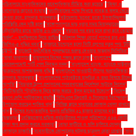
সচিবালয়ে সাংবাদিকদের প্রবেশাধিকার সীমিত করা হয়েছে"
"ফিফা ও
খেলোয়াড়-ক্লাবের সংঘাত
"ফ্যাসিবাদের পক্ষে লিখতে ব্যবহৃত কলম ভেঙে
দেওয়া হবে: হাসনাত আবদুল্লাহ"
"বইমেলায় ‘মবের’ মতো উসকানিমূলক
পরিস্থিতি কেন সৃষ্টি হলো
"বঙ্গোপসাগরে মাছ ধরার সময় মিয়ানমারের
নৌবাহিনীর হাতে আটক ৫৬ জেলে"
"বছরের পর বছর মনে রাখা হবে তোমার
অর্জন" – মুশফিককে নিয়ে তামিম
"বরিশাল শিক্ষা বোর্ডে পাসের হার এবং
জিপিএ-৫ বৃদ্ধির খবর"
"বাজারে উন্মোচন হলো সিটি গ্রুপের নতুন পণ্য ‘টুটি
টুইস্ট’"
"বাজেটে অর্থনৈতিক পুনরুদ্ধারে গুরুত্ব দেওয়ার আহ্বান সিপিডির"
"বাবা কারাগারে
"বায়ুদূষণে বিশ্বের পঞ্চম স্থানে ঢাকা
"বাংলাদেশ
ডেভেলপমেন্ট পার্টি পেল নিবন্ধন সনদ"
"বাংলাদেশ ব্যাংক: ব্যাংকে সাইবার
আক্রমণের আশঙ্কাজনক বৃদ্ধি"
"বাংলাদেশে আওয়ামী লীগের অপ্রাসঙ্গিকতা:
হাসনাত আবদুল্লাহ"
"বাংলাদেশের পাঠ্যবইতে মানচিত্র ও তথ্য বিষয়ে চীনের
আপত্তি"
"বিচারক ট্রাম্প প্রশাসনের গণবরখাস্তের নির্দেশনা আটকে দিলেন"
"বিটিআরসি স্টারলিংক নিয়ে কাজ করছে: ইলন মাস্কের উদ্যোগ"
"বিদেশ
ভ্রমণে দেশি পর্যটকদের কমতি
"বিপিএলে ক্রিকেট ও সিনেমার 'বিস্ফোরণ'
উপভোগ করছেন শাকিব খান"
"বিভিন্ন স্থানে খাবারের দোকান খোলা রাখতে
বাধা
"বিশ্বের সংঘাতজনিত ক্ষুধায় প্রতিদিন ২১ হাজার মানুষের মৃত্যু:
অক্সফাম"
"বেক্সিমকোর শ্রমিক-কর্মচারীদের পাওনা পরিশোধে ৫২৫ কোটি
টাকা ঋণ প্রদান করবে সরকার"
"বোমা ফাটিয়ে ও গুলি চালিয়ে সোনার
দোকানে ডাকাতি
"ব্যবসায়ীকে কোপানোর ঘটনায় ছাত্রদল নেতা গ্রেপ্তার
"ভাঙা