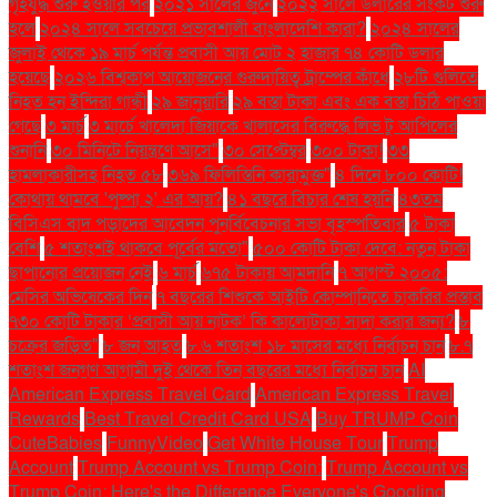
গৃহযুদ্ধ শুরু হওয়ার পর
২০২১ সালের জুনে
২০২২ সালে ডলারের সংকট শুরু
হলে
২০২৪ সালে সবচেয়ে প্রভাবশালী বাংলাদেশি কারা?
২০২৪ সালের
জুলাই থেকে ১৯ মার্চ পর্যন্ত প্রবাসী আয় মোট ২ হাজার ৭৪ কোটি ডলার
হয়েছে
২০২৬ বিশ্বকাপ আয়োজনের গুরুদায়িত্ব ট্রাম্পের কাঁধে
২৮টি গুলিতে
নিহত হন ইন্দিরা গান্ধী
২৯ জানুয়ারি
২৯ বস্তা টাকা এবং এক বস্তা চিঠি পাওয়া
গেছে
৩ মার্চ
৩ মার্চে খালেদা জিয়াকে খালাসের বিরুদ্ধে লিভ টু আপিলের
শুনানি
৩০ মিনিটে নিয়ন্ত্রণে আসে"
৩০ সেপ্টেম্বর
৩০০ টাকা!
৩৩
হামলাকারীসহ নিহত ৫৮
৩৬৯ ফিলিস্তিনি কারামুক্ত"
৪ দিনে ৮০০ কোটি!
কোথায় থামবে 'পুষ্পা ২' এর আয়?
৪১ বছরে বিচার শেষ হয়নি
৪৩তম
বিসিএস বাদ পড়াদের আবেদন পুনর্বিবেচনার সভা বৃহস্পতিবার
৫ টাকা
বেশি
৫ শতাংশই থাকবে পূর্বের মতো"
৫০০ কোটি টাকা দেবে: নতুন টাকা
ছাপানোর প্রয়োজন নেই
৬ মার্চ
৬৭৫ টাকায় আমদানি
৭ আগস্ট ২০০৫:
মেসির অভিষেকের দিন
৭ বছরের শিশুকে আইটি কোম্পানিতে চাকরির প্রস্তাব
৭৩০ কোটি টাকার ‘প্রবাসী আয় নাটক’ কি কালোটাকা সাদা করার জন্য?
৮
চক্রের জড়িত"
৮ জন আহত
৮.৬ শতাংশ ১৮ মাসের মধ্যে নির্বাচন চান
৮.৭
শতাংশ জনগণ আগামী দুই থেকে তিন বছরের মধ্যে নির্বাচন চান
AI
American Express Travel Card
American Express Travel
Rewards
Best Travel Credit Card USA
Buy TRUMP Coin
CuteBabies
FunnyVideo
Get White House Tour
Trump
Account
Trump Account vs Trump Coin:
Trump Account vs
Trump Coin: Here's the Difference Everyone's Googling