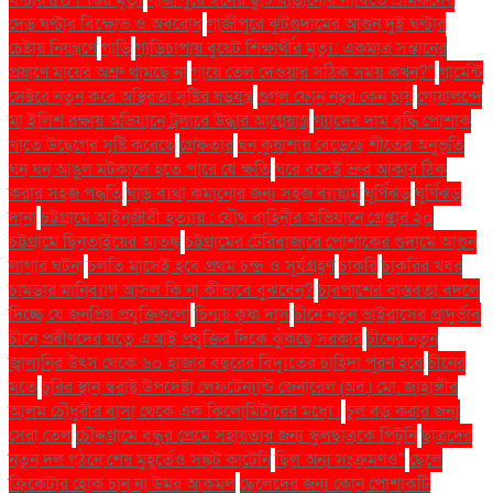
ঘণ্টায় ৫০ শিশুর মৃত্যু
গাজীপুরে ঈদের ছুটি বাড়ানোর দাবিতে শ্রমিকদের
দেড় ঘণ্টার বিক্ষোভ ও অবরোধ
গাজীপুরে ঝুটগুদামের আগুন দুই ঘণ্টার
চেষ্টায় নিয়ন্ত্রণে
গাড়ি
গাড়িচাপায় বুয়েট শিক্ষার্থীর মৃত্যু: একমাত্র সন্তানের
প্রয়াণে মায়ের অশ্রু থামছে না
গায়ে তেল দেওয়ার সঠিক সময় কখন?"
গার্মেন্ট
সেক্টরে নতুন করে অস্থিরতা সৃষ্টির ষড়যন্ত্র
গুগল ফোন নম্বর কেন চায়
গোয়ালন্দে
মা ইলিশ রক্ষায় অভিযানে ট্রলারে উদ্ধার আগ্নেয়াস্ত্র
গ্যাসের দাম বৃদ্ধি পোশাক
খাতে উদ্বেগের সৃষ্টি করেছে
গ্রেফতার
ঘন কুয়াশায় বেড়েছে শীতের অনুভূতি
ঘন ঘন আঙুল মটকালে হতে পারে যে ক্ষতি
ঘরে বসেই ভ্রুর আকার ঠিক
করার সহজ পদ্ধতি
ঘাড় ব্যথা কমানোর জন্য সহজ ব্যায়াম
ঘূর্ণিঝড়
ঘূর্ণিঝড়
দানা
চট্টগ্রামে আইনজীবী হত্যায় : যৌথ বাহিনীর অভিযানে গ্রেপ্তার ২০
চট্টগ্রামে ছিনতাইয়ের আতঙ্ক
চট্টগ্রামের টেরিবাজারে পোশাকের গুদামে আগুন
লাগার ঘটনা
চলতি মাসেই হবে প্রথম চন্দ্র ও সূর্যগ্রহণ
চাকরি
চাকরির খবর
চামড়ার মানিব্যাগ আসল কি না কীভাবে বুঝবেন?
চারপাশের বাস্তবতা বদলে
দিচ্ছে যে জনপ্রিয় প্রযুক্তিগুলো
চিন্ময় কৃষ্ণ দাস
চীনে নতুন ভাইরাসের প্রাদুর্ভাব
চীনে প্রবীণদের যত্নে এআই প্রযুক্তির দিকে ঝুঁকছে সরকার
চীনের নতুন
জ্বালানির উৎস থেকে ৬০ হাজার বছরের বিদ্যুতের চাহিদা পূরণ হবে
চীনের
মতে
চুরির স্থান স্বরাষ্ট্র উপদেষ্টা লেফটেন্যান্ট জেনারেল (অব.) মো. জাহাঙ্গীর
আলম চৌধুরীর বাসা থেকে এক কিলোমিটারের মধ্যে।
চুল বড় করার জন্য
সেরা তেল
চৌদ্দগ্রামে বন্ধুর প্রেমে সহায়তার জন্য স্কুলছাত্রকে পিটুনি
ছাত্রদের
নতুন দল গঠনে শেষ মুহূর্তেও সঙ্কট কাটেনি
ছিল অন্য সংক্রমণও"
ছেলে
ক্রিকেটার হোক চান না উমর আকমল
ছেলেদের জন্য কোন পোশাকটি