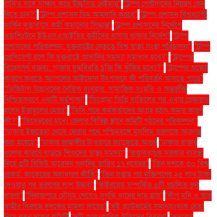
রানি’র সঙ্গে সাক্ষাৎ করে উচ্ছ্বসিত নেইমার"
"ট্রাম্প পেন্টাগনের নিয়ন্ত্রণ কেন
নিতে চান?"
"ট্রাম্প প্রশাসন ডিম আমদানি করবে"
"ট্রাম্প প্রশাসন বিশ্বব্যাপী
মার্কিন দূতাবাসে কর্মী কমানোর সিদ্ধান্ত"
"ট্রাম্প প্রশাসনের নির্দেশে
ওয়াশিংটনে ইউএসএআইডির কর্মীদের বাসায় থাকার নির্দেশ"
"ট্রাম্প
প্রশাসনের পরিকল্পনা: যুক্তরাষ্ট্রের নেতৃত্বে বিশ্ব স্বাস্থ্য সংস্থা পরিচালনা"
"ট্রাম্প
প্রেসিডেন্ট হলে কি যুক্তরাষ্ট্রে আদানির সমস্যা সমাধান হবে?"
"ট্রাম্পের
বিদ্বেষপূর্ণ বক্তব্য: গাজায় যুদ্ধবিরতি চুক্তি কি ঝুঁকির মধ্যে?"
"ট্রাম্পের শুল্কের
কারণে ভারতে অ্যাপলের আইফোন উৎপাদনে কী পরিবর্তন আসতে পারে"
"ডিজিটাল উদ্ভাবনের নৈতিক ব্যবহার: সামাজিক সংহতি ও অন্তর্ভুক্তি
নিশ্চিতকরণে একটি কর্মশালা"
"ডিপ্লোমা ডিগ্রি বাতিলের পর এবার গ্রেফতার
হলেন ইস্তাম্বুলের মেয়র"
"ডিসি পদে কর্মকর্তাদের আগ্রহ হঠাৎ কমার কারণ
কী?"
"ডিসেম্বরের মধ্যে জেলার বিভিন্ন স্থানে কমিটি গঠনের পরিকল্পনা"
"ঢাকার ইজতেমা থেকে ফেরার পথে পশ্চিমবঙ্গে মুসলিম তরুণকে আক্রান্ত
করা হয়েছে"
"ঢাকার জাহাঙ্গীর টাওয়ারে ক্যাফেতে আগুন
"ঢাকার রাস্তায়
ধুলোর কারণে বাড়ছে শিশুদের স্বাস্থ্য সমস্যা"
"তত্ত্বাবধায়ক সরকার ব্যবস্থা
নিয়ে ৩টি রিভিউ আবেদন শুনানির তারিখ ১৭ নভেম্বর"
"তিন দশকে ৩০ বিশ্ব
রেকর্ড: জাকেরের অসাধারণ কীর্তি"
"তিন সপ্তাহ পর মুক্তিপণের ২৫ লাখ টাকা
দেওয়ার পর তরুণের লাশ উদ্ধার"
"থাইরয়েড সম্পর্কিত ৫টি প্রচলিত ভুল
ধারণা"
"দিনাজপুরে মৌসুম শেষেও সুগন্ধি ধানের দাম হ্রাস"
"দীপু মনি ও তাঁর
স্বামীর বিরুদ্ধে দুদকের মামলা দায়ের"
"দুই প্ল্যাটফর্মের সমানসংখ্যক নেতা