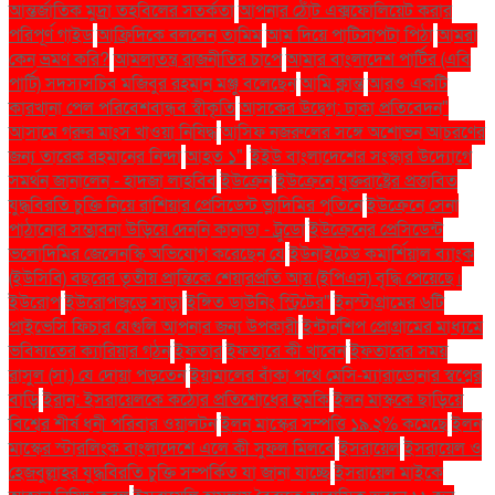
আন্তর্জাতিক মুদ্রা তহবিলের সতর্কতা
আপনার ঠোঁট এক্সফোলিয়েট করার
পরিপূর্ণ গাইড
আফ্রিদিকে বললেন তামিম
আম দিয়ে পাটিসাপটা পিঠা
আমরা
কেন ভ্রমণ করি?
আমলাতন্ত্র রাজনীতির চাপে
আমার বাংলাদেশ পার্টির (এবি
পার্টি) সদস্যসচিব মজিবুর রহমান মঞ্জু বলেছেন
আমি ক্লান্ত
আরও একটি
কারখানা পেল পরিবেশবান্ধব স্বীকৃতি
আসকের উদ্বেগ: ঢাকা প্রতিবেদন"
আসামে গরুর মাংস খাওয়া নিষিদ্ধ
আসিফ নজরুলের সঙ্গে অশোভন আচরণের
জন্য তারেক রহমানের নিন্দা
আহত ১".
ইইউ বাংলাদেশের সংস্কার উদ্যোগে
সমর্থন জানালেন - হাদজা লাহবিব
ইউক্রেন
ইউক্রেনে যুক্তরাষ্ট্রের প্রস্তাবিত
যুদ্ধবিরতি চুক্তি নিয়ে রাশিয়ার প্রেসিডেন্ট ভ্লাদিমির পুতিনে
ইউক্রেনে সেনা
পাঠানোর সম্ভাবনা উড়িয়ে দেননি কানাডা - ট্রুডো
ইউক্রেনের প্রেসিডেন্ট
ভলোদিমির জেলেনস্কি অভিযোগ করেছেন যে
ইউনাইটেড কমার্শিয়াল ব্যাংক
(ইউসিবি) বছরের তৃতীয় প্রান্তিকে শেয়ারপ্রতি আয় (ইপিএস) বৃদ্ধি পেয়েছে।
ইউরোপ
ইউরোপজুড়ে সাড়া
ইঙ্গিত ডাউনিং স্ট্রিটের"
ইনস্টাগ্রামের ৬টি
প্রাইভেসি ফিচার যেগুলি আপনার জন্য উপকারী
ইন্টার্নশিপ প্রোগ্রামের মাধ্যমে
ভবিষ্যতের ক্যারিয়ার গঠন
ইফতার
ইফতারে কী খাবেন
ইফতারের সময়
রাসুল (সা.) যে দোয়া পড়তেন
ইয়ামালের বাঁকা পথে মেসি-ম্যারাডোনার স্বপ্নের
বাড়ি
ইরান: ইসরায়েলকে কঠোর প্রতিশোধের হুমকি
ইলন মাস্ককে ছাড়িয়ে
বিশ্বের শীর্ষ ধনী পরিবার ওয়ালটন
ইলন মাস্কের সম্পত্তি ১৯.২% কমেছে
ইলন
মাস্কের স্টারলিংক বাংলাদেশে এলে কী সুফল মিলবে
ইসরায়েল
ইসরায়েল ও
হেজবুল্লাহর যুদ্ধবিরতি চুক্তি সম্পর্কিত যা জানা যাচ্ছে
ইসরায়েল মাইকে