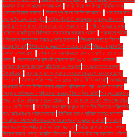
হামলার নিন্দা জানালো গণতন্ত্র মঞ্চ"
"লাঠি দিয়ে ভর দিয়ে টিসিবির ট্রাক
খুঁজছেন বিল্লাল সরদার"
"লিভারপুল কখন চ্যাম্পিয়ন হবে?"
"শত বছর আগে
ঢাকায় ইফতার ও সাহ্‌রি"
"শহীদ বুদ্ধিজীবী শামসুজ্জোহার মৃত্যুদিবসকে
জাতীয় শিক্ষক দিবস হিসেবে ঘোষণা করার দাবি"
"শহীদ মিনারে ৬ দফা
দাবিতে চাকরিচ্যুত বিডিআর সদস্যদের অবস্থান ধর্মঘট"
"শাহবাগে শহীদ
পরিবারের সদস্যদের সাড়ে ৫ ঘণ্টা অবরোধ
"শিশুদের জন্য ফ্লু টিকার
প্রয়োজনীয়তা"
"শিশুর দাঁত নড়লে কী করতে হবে?"
"শীতে ব্যাডমিন্টন
খেলার উপকারিতা"
"শেখ হাসিনাকে থামাতে ঢাকায় ভারতীয় দূতাবাসে
তলব"
"শেয়ারবাজারে মূলধনি মুনাফার কর ১৫% এ নেমে এসেছে"
"শ্রমিকেরা দাবি করছেন অতিরিক্ত ১০ শতাংশ
"সবুজ আপেলের নানা
উপকারিতা"
"সংযুক্ত আরব আমিরাত সফর শেষে দেশে ফিরলেন প্রধান
উপদেষ্টা"
"সরকার প্রতি ডজন ডিম ১৩০ টাকায় বিক্রি করবে"
"সরকারের
আওয়ামী লীগকে নিষিদ্ধ করার কোনো পরিকল্পনা নেই: প্রধান উপদেষ্টা"
"সংস্কার কমিশনের সুপারিশের বিরুদ্ধে ইসি পাঠাল চিঠি"
"সংস্কার প্রস্তাবের
আগে নির্বাচন কমিশন গঠনের প্রক্রিয়া"
"সাত মাসে বিদেশি ঋণ বৃদ্ধি পেয়ে
৩৯৪ কোটি ডলার
"সামরিক তৎপরতার মুখে জাপোরিঝঝিয়াতে পরিদর্শনে
ব্যর্থ আইএইএর পর্যবেক্ষকেরা"
"সিটিকে আরও ডুবিয়ে সালাহ বললেন
"সিরামিক শিল্প মালিকদের গ্যাসের দাম না বাড়ানোর দাবি"
"সিরিয়ায়
আইএসের পুনরুত্থানের ঝুঁকি দ্বিগুণ হয়েছে"
"সিরিয়ায় কারা কোন এলাকা
নিয়ন্ত্রণ করছে: সম্পূর্ণ মানচিত্র বিশ্লেষণ"
"সিলেট সীমান্তে ভারতীয় খাসিয়া