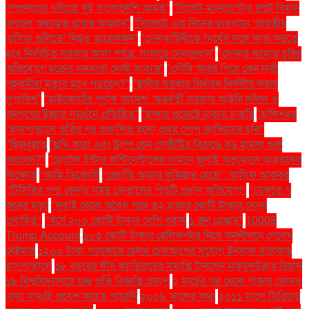
সম্প্রদায়ের গুলিতে দুই বাংলাদেশি আহত"
"সিলেট-ম্যানচেস্টার রুটে বিমান
চলাচল অব্যাহত রাখার আহ্বান"
"সিলেটে এক দিনের ব্যবধানে ‘ভারতীয়
খাসিয়া গু‌লিতে’ নিহত আরেকজন"
"সেনাবাহিনীকে ধৈর্যের সঙ্গে কাজ করতে
হবে নির্বাচিত সরকার আসা পর্যন্ত: সাভারে সেনাপ্রধান"
"সোনার কমোড চুরির
অভিযোগে চক্রের সদস্যরা দোষী সাব্যস্ত"
"সৌদি আরব গিয়ে কেন নারী
গৃহকর্মীরা মৃত্যুর মুখে পড়ছেন?"
"স্থানীয় সরকার নির্বাচন নির্দলীয় করার
সুপারিশ"
"হাইকোর্টের পূর্ণাঙ্গ আদেশ: অন্তর্বর্তী সরকার আইনি দলিল ও
জনগণের ইচ্ছার সমর্থনে প্রতিষ্ঠিত"
"হাঙ্গার প্রজেক্টে ঢাকায় চাকরি
"হালিশহর
"হাসপাতালে ভর্তির পর প্রকাশিত হলো প্রথম পোপ ফ্রান্সিসের ছবি"
"হিজবুল্লাহ
"হুথি কারা এবং ট্রাম্প কেন গোষ্ঠীটির বিরুদ্ধে বড় হামলা শুরু
করলেন?"
"হোটেল ইন্টার কন্টিনেন্টালের সামনে জুলাই অভ্যুত্থানে আহতদের
বিক্ষোভ
“আমি ডিভোর্সি
“জ্যোতি আমার কুমিল্লার মেয়ে”: আসিফ আকবর
“টিসিবির পণ্য কেনার সময় ক্রেতাদের পাঁচটি প্রধান অভিযোগ”
“ডেঙ্গুতে ৭
জনের মৃত্যু
“দুবাই থেকে অবৈধ পথে ৩২ হাজার কোটি টাকার সোনা
প্রবাহিত”
“বর্ষে ২০০ কোটি টাকার বেশি বরাদ্দ
১ জন গ্রেপ্তার"
1000$
Trump Account
১০৩ কোটি টাকার হেলিকপ্টার নিয়ে অনুশীলনে গেলেন
নেইমার
১২০০ টাকা প্যাকেজে হেলথ চেকআপের সুযোগ ইনসাফ বারাকাহ
হাসপাতালে
১৮ বছরের দীর্ঘ ক্যারিয়ারের সমাপ্তি টানলেন মাহমুদউল্লাহ রিয়াদ
১৯ বিশ্ববিদ্যালয়ে গুচ্ছ ভর্তি বিজ্ঞপ্তি প্রকাশ
২ মার্চের পর থেকে গাজায় কোনও
খাদ্য সামগ্রী প্রবেশ করতে পারেনি
২০০৮ সালের কথা
২০১১ সালে সিরিয়ায়