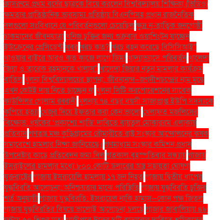
ক্লাসরুমে প্রথম বর্ষের ছাত্রকে বিয়ে করলেন বিশ্ববিদ্যালয় শিক্ষিকা (ভিডিও)
ক্ষমতার প্রাতিষ্ঠানিক ভারসাম্য প্রতিষ্ঠায় বিএনপিসহ প্রধান রাজনৈতিক
দলগুলো সংবিধানে যে পরিবর্তনগুলো চেয়েছিল
ক্ষুদ্র নৃ-তাত্বিক জনগোষ্ঠী
চাকমাদের জীবনযাত্রা
খনিজ চুক্তির জন্য শুক্রবার ওয়াশিংটন যাচ্ছেন
ইউক্রেনের প্রেসিডেন্ট
খবর
খরচ কত?
খরচ বহন করেছে বিসিসিআই"
খাওয়ার বাইরে আরও কত কাজে লাগে ডিম!
খাদ্যাভ্যাসে পরিবর্তন
খালেদা
জিয়া ও তারেক রহমানকে খালাস''
খালেদা জিয়ার নতুন মামলার কার্যক্রম
বাতিল
খুলনা বিশ্ববিদ্যালয়ের স্থাপনা: জীবনানন্দ–জগদীশচন্দ্রের নাম মুছে
এখন কেউই দায় নিতে চাচ্ছেন না
খুলনা সিটি করপোরেশনের সাবেক
কাউন্সিলর গোলাম রব্বানী
খুলনায় ৭৪ বছর বয়সী সাজাপ্রাপ্ত ইউপি সদস্যকে
কুপিয়ে হত্যা
খেজুর দিয়ে ইফতার করা কেন ভালো
খেলাফত মজলিসের
বিক্ষোভ: ধর্ষকের ‘প্রকাশ্যে শাস্তি’ দাবিতে বায়তুল মোকাররম এলাকায়
প্রতিবাদ
গণতন্ত্র মঞ্চ কুড়িগ্রামের রৌমারীতে রাষ্ট্র সংস্কার আন্দোলনের কৃষক
সমাবেশে হামলার নিন্দা জানিয়েছে।
গণমাধ্যম সংস্কার কমিশন প্রধান
উপদেষ্টার কাছে প্রতিবেদন জমা দিল
গতকাল বৃহস্পতিবার সন্ধ্যায়
গাজায়
ইসরাইলের হামলার মধ্যে ৮০০ কোটি ডলারের অস্ত্র সহায়তা ঘোষণা
যুক্তরাষ্ট্রের
গাজায় ইসরায়েলি হামলায় ১৭ জন নিহত
গাজায় দ্বিতীয় ধাপের
যুদ্ধবিরতি আলোচনা: অনিশ্চয়তার মাঝে পরিস্থিতি
গাজায় যুদ্ধবিরতি চুক্তির
শর্ত অনুযায়ী
গাজায় যুদ্ধবিরতি: ইসরায়েল নাকি হামাস—কোন পক্ষ জিতল
গাজায় যুদ্ধবিরতির বিষয়ে ভালোই আলোচনা চলছে
গাজার জাবালিয়ায় ৪৮