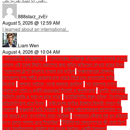
يعني أنا لسه تقريبًا نص...
888starz_zvEr
August 5, 2026 @ 12:59 AM
I learned about an international...
Liam Wen
August 4, 2026 @ 10:04 AM
. ডায়াবেটিস ঝুঁকি কমানো:
। সুনামগঞ্জের শান্তিগঞ্জ উপজেলার সাংহাই হাওরে
চলমান এই সড়ক নির্মাণ প্রকল্পের জন্য জমির ক্ষতিপূরণ দেওয়া দূরের বিষয়
''অরফানেজ ট্রাস্ট মামলায় সাজার রায় বাতিল
''কক্সবাজারের টেকনাফ
উপজেলার নাফ নদীর মোহনায় মাছ ধরতে গিয়ে চার বাংলাদেশি মাঝি
নিখোঁজ''
''খুলনায় ‘নাটুকে’ পার্কে জলবায়ু তহবিল''
''ঘন কুয়াশায় ঢাকায়
নামতে না পেরে ৬ ফ্লাইট diverted সিলেট ও কলকাতায়''
''চলতি অর্থবছরে
জিডিপি প্রবৃদ্ধি ৪ শতাংশ হতে পারে''
''চ্যাটজিপিটির নতুন সুবিধা: ডিপসিকের
প্রতিযোগিতার মুখে বিপ্লব''
''বাইডেনের জাতির উদ্দেশে বিদায়ী ভাষণে কী
বললেন''
''যুক্তরাষ্ট্রে তৈরি পিস্তলে খুন
''রাষ্ট্রীয় পৃষ্ঠপোষকতায় লুটপাটের পথ
বন্ধ করতে হবে: সাংবাদিক নেতা আজিজ"
''সুন্দরবনে নৌকায় দুই মণ হরিণের
মাংস ফেলে পালাল চোর শিকারিরা''
'টিউলিপের পদত্যাগপত্রে কী লেখা ছিল''
'ঢাকা বিশ্ববিদ্যালয় কেন্দ্রীয় ছাত্র সংসদ নির্বাচন: একটি বিশ্লেষণ''