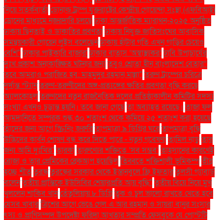
নিয়ে সতর্কবার্তা
ডোনাল্ড ট্রাম্প যুক্তরাষ্ট্রের কেন্দ্রীয় গোয়েন্দা সংস্থা (এফবিআই)
ড্রোনের মাধ্যমে নজরদারি চলছে
ঢাকা আন্তর্জাতিক ম্যারাথন-২০২৫ অনুষ্ঠিত
ঢাকায় ছিনতাই ও ডাকাতির প্রবণতা
ঢাকায় নিযুক্ত জাতিসংঘের আবাসিক
সমন্বয়কারী গোয়েন লুইস বলেছেন
ঢাকায় হাঁটার গতি এখন গাড়ির চেয়েও
বেশি''
ঢাকার পাইকারি বাজার'
ঢাকার বাতাস ‘অস্বাস্থ্যকর’
ঢাবি উপাচার্যের
দুঃখ প্রকাশ অনাকাঙ্ক্ষিত ঘটনার জন্য
তবুও শ্রোতা হীন বাংলাদেশ বেতার”
তবে আমরাও পরাজিত হব: মাহমুদুর রহমান মান্না"
তরুণ ট্রাম্পের চরিত্রে
দুর্দান্ত স্ট্যান
তরুণ-তরুণীদের অঙ্গ-প্রত্যঙ্গের ক্ষতির প্রবণতা বৃদ্ধি করছে
অ্যালকোহল
তরুণদের নতুন রাজনৈতিক দলের প্রতিষ্ঠাকালীন কমিটির সদস্য
সংখ্যা এখনও চূড়ান্ত হয়নি। তবে জানা গেছে
তা অব্যাহত রয়েছে।
তাজা ফল
আমদানিতে সম্পূরক শুল্ক ৩০ শতাংশ থেকে কমিয়ে ২৫ শতাংশ করা হয়েছে
তাঁদের জন্য আগে স্ক্রিনিং জরুরি
তাপমাত্রা ৯ ডিগ্রির ঘরে
তাপমাত্রা বৃদ্ধি
উদ্ভিদের কার্বন শোষণ বন্ধ করে দিতে পারে - নতুন গবেষণা
তামিল নাড়ু
তার
জন্য আমি দুঃখিত'
তারকা
তারুণ্যের শক্তিতে ‘সব সম্ভব’
তাহসানের কারণেই
রোজা ও তার প্রেমিকের ব্রেকআপ হয়েছিল
তিব্বতে শক্তিশালী ভূমিকম্প
তীব্র
হচ্ছে শীত
তুরস্ক
তুরস্কের সরকার থেকে ইস্তানবুলে ফ্রি ইফতার
তুলসী গ্যাবার্ড
বলেন
তৃতীয় প্রান্তিকে ইউসিবির শেয়ারপ্রতি আয় বৃদ্ধি"
তৃতীয় বিয়ে নিয়ে মুখ
খুললেন শাকিব খান
তেঁতুলিয়ায় ৮ ডিগ্রি
ত্বক ও চুল ভালো রাখতে খেতে হবে
যেসব খাবার
ত্রিশের আগে ভেঙে গেল এ আর রহমান ও সায়রা বানুর সংসার
ৎস্য ও প্রাণিসম্পদ উপদেষ্টা ফরিদা আখতার সম্প্রতি ফেসবুকে যে পোস্টটি