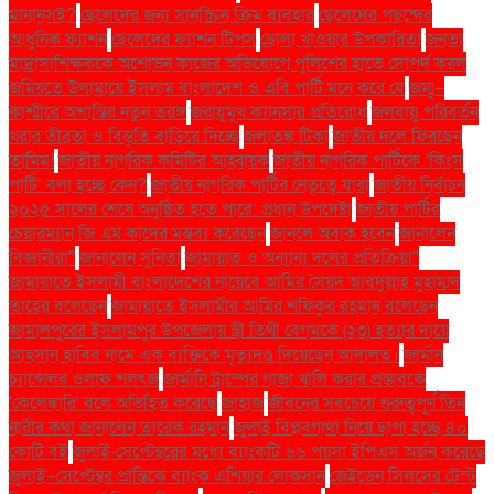
মানানসই?
ছেলেদের জন্য সানস্ক্রিন ক্রিম ব্যবহার
ছেলেদের পছন্দের
আধুনিক ফ্যাশন
ছেলেদের ফ্যাশন টিপস
ছোলা খাওয়ার উপকারিতা
জনতা
মাদ্রাসাশিক্ষককে অশোভন কাজের অভিযোগে পুলিশের হাতে সোপর্দ করল
জমিয়তে উলামায়ে ইসলাম বাংলাদেশ ও এবি পার্টি মনে করে যে
জম্মু–
কাশ্মীরে অশান্তির নতুন তরঙ্গ
জরায়ুমুখ ক্যানসার প্রতিরোধ
জলবায়ু পরিবর্তন
খরার তীব্রতা ও বিস্তৃতি বাড়িয়ে দিচ্ছে
জলাতঙ্ক টিকা
জাতীয় দলে ফিরছেন
তামিম!
জাতীয় নাগরিক কমিটির আহ্বায়ক
জাতীয় নাগরিক পার্টিকে ‘কিংস
পার্টি’ বলা হচ্ছে কেন?
জাতীয় নাগরিক পার্টির নেতৃত্বে যারা
জাতীয় নির্বাচন
২০২৫ সালের শেষে অনুষ্ঠিত হতে পারে: প্রধান উপদেষ্টা
জাতীয় পার্টির
চেয়ারম্যান জি এম কাদের মন্তব্য করেছেন
জানলে অবাক হবেন
জানালেন
বিজ্ঞানীরা"
জানালেন সুনিতা
জামায়াত ও অন্যান্য দলের প্রতিক্রিয়া''
জামায়াতে ইসলামী বাংলাদেশের নায়েবে আমির সৈয়দ আবদুল্লাহ মুহাম্মদ
তাহের বলেছেন
জামায়াতে ইসলামীর আমির শফিকুর রহমান বলেছেন
জামালপুরের ইসলামপুর উপজেলায় স্ত্রী তিথী বেগমকে (২৩) হত্যার দায়ে
আহসান হাবিব নামে এক ব্যক্তিকে মৃত্যুদণ্ড দিয়েছেন আদালত।
জার্মান
চ্যান্সেলর ওলাফ শলৎজ
জার্মানি ট্রাম্পের গাজা খালি করার প্রস্তাবকে
'কেলেঙ্কারি' বলে অভিহিত করেছে
জাহাজ
জীবনের সবচেয়ে গুরুত্বপূর্ণ তিন
নারীর কথা জানালেন তারেক রহমান
জুলাই বিপ্লবগাথা নিয়ে ছাপা হচ্ছে ৪০
কোটি বই
জুলাই-সেপ্টেম্বরের মধ্যে ব্যাংকটি ৬৬ পয়সা ইপিএস অর্জন করেছে
জুলাই–সেপ্টেম্বর প্রান্তিকে ব্যাংক এশিয়ার লোকসান
জেইডেন সিলসের টেস্ট