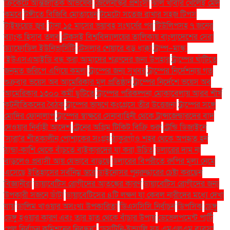
ক্রিকেটে আন্তর্জাতিক অভিষেক
জেলেনস্কির প্রশংসা
ঝাল খাবার খেলেই মেদ
কমবে
টঙ্গীতে বিজিবি মোতায়েন
টমেটো সতেজ রাখার সহজ টিপস
টাইফয়েড জ্বর:
টানা ১৫ মাসের ভয়াবহ সংঘর্ষের পর
টিউলিপসহ ৭ জনের
ব্যাংক হিসাব তলব
টেকসই বিশ্ববিদ্যালয়ের তালিকায় বাংলাদেশের সেরা
ড্যাফোডিল ইউনিভার্সিটি
টেসলার শেয়ারে বড় ধাক্কা
ট্রাম্প–মাস্ক:
‘ইউএসএআইডি বন্ধ করা আমাদের শত্রুদের জন্য উপহার
ট্রাম্পের ঘাঁটিতে
জনমত জরিপে এগিয়ে কমলা
ট্রাম্পের জন্য সুখবর
ট্রাম্পের নির্দেশনায় গত
শুক্রবার ভয়েস অব আমেরিকার মূল প্রতিষ্ঠান
ট্রাম্পের নির্দেশে ভয়েস অব
আমেরিকার ১৩০০ কর্মী ছুটিতে
ট্রাম্পের পরিকল্পনা মোকাবেলায় আরব শীর্ষ
কূটনীতিকদের বৈঠক
ট্রাম্পের ভাষণে কংগ্রেসে তীব্র উত্তেজনা
ট্রাম্পের সঙ্গে
মোদির ফোনালাপ
ট্রাম্পের স্বাক্ষরে সেনাবাহিনী থেকে ট্রান্সজেন্ডারদের বাদ
দেওয়ার নির্বাহী আদেশ
ট্রেনের অগ্রিম টিকিট বিক্রি শুরু
ট্রেন্ডি ডিজাইনে
'সারা'র শীতকালীন পোশাকের সংগ্রহ
ঠাকুরগাঁও শহর থেকে অপহৃত হন
ঠান্ডা-কাশি থেকে বাঁচতে বাইকারদের যা করা উচিত
ডলারের দাম না
বাড়লেও প্রবাসী আয় যেভাবে বাড়ছে
ডলারের বিপরীতে রুপির মূল্য নেমে
এসেছে ইতিহাসের সর্বনিম্ন স্তরে
ডাইনোসর পুনরুদ্ধারের চেষ্টা করছেন
বিজ্ঞানীরা
ডায়াবেটিস রোগীদের আতঙ্কের কারণ
ডায়াবেটিস রোগীদের জন্য
উপকারী সজনে ডাঁটা
ডায়াবেটিসের ৪টি লক্ষণ যা কেবল নারীদের মধ্যে দেখা
যায়
ডালিম খাওয়ার অসংখ্য উপকারিতা
ডিএসসিসি নির্বাচন
ডিপসিক
ডেঙ্গু
ডেঙ্গু হওয়ার কারণ এবং তার হাত থেকে বাঁচার উপায়
ডেভেলপমেন্ট পার্টি
পেল নির্বাচন কমিশনের নিবন্ধন"
ডেসটিনি-ইভ্যালি সহ এমএলএম ব্যবসা