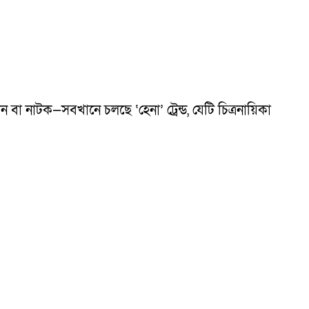
বা নাটক—সবখানে চলছে ‘হেনা’ ট্রেন্ড, যেটি চিত্রনায়িকা