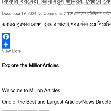
ফিফার বর্ষসেরা ভিনিসিয়ুস জুনিয়র, পেছনে ফে
December 19, 2024
No Comments
পেছনে ফেললেন রদ্রি
ফিফার বর্ষসে
এবারও পুরষ্কার ঘোষণা হওয়ার আগেই খবর ফাঁস হয়ে গিয়েছিল। রে
Facebook
ফিফার
View More
Share
বর্ষসেরা
ভিনিসিয়ুস
Explore the MillionArticles
জুনিয়র,
পেছনে
ফেললেন
রদ্রি,
বেলিংহাম,
Welcome to Million Articles.
মেসি
One of the Best and Largest Articles/News Directo