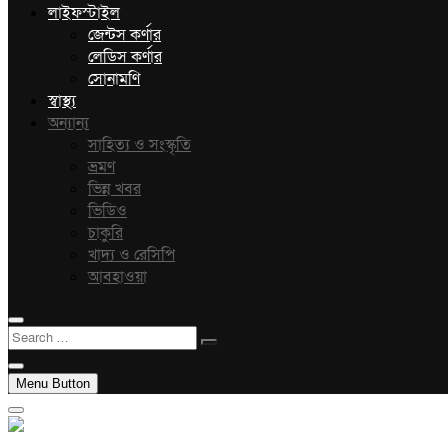
লাইফস্টাইল
জেন্টস কর্ণার
লেডিস কর্ণার
সোনামণি
স্বাস্থ্য
অন্যান্য
সাহিত্য ও সংস্কৃতি
ভ্রমণ
ভিন্ন খবর
ভিডিও
চাকুরি
খাদ্য ও রেসিপি
আবহাওয়া
Search
…
Menu Button