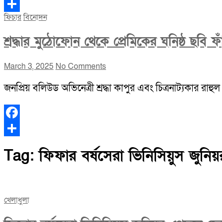
Facebook
ফিচার
বিনোদন
Share
শ্রদ্ধার মুঠোফোন থেকে প্রেমিকের ঘনিষ্ঠ ছবি ফ
March 3, 2025
No Comments
জনপ্রিয় বলিউড অভিনেত্রী শ্রদ্ধা কাপুর এবং চিত্রনাট্যকার রাহ
Facebook
Share
Tag:
ফিফার বর্ষসেরা ভিনিসিয়ুস জুনিয়
খেলাধুলা