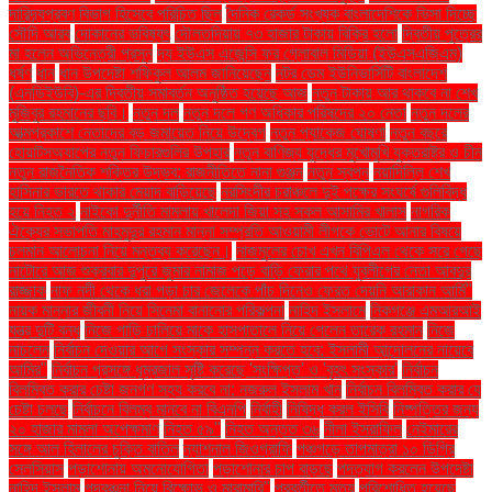
দারিদ্র্যপ্রবণ বিভাগ হিসেবে পরিচিত ছিল
দৈনিক রেকর্ড সংখ্যক বাংলাদেশিকে ভিসা দিচ্ছে
সৌদি আরব
দোকানের ভবিষ্যৎ
দৌলতদিয়ায় ৭৩ হাজার টাকায় বিক্রি হলো
দ্বিতীয় পুত্রের
মা হলেন অভিনেত্রী প্রসূন
দ্য ইউএস এজেন্সি ফর গ্লোবাল মিডিয়া (ইউএসএজিএম)
ধর্ষণ
ধান
ধান উপদেষ্টা শফিকুল আলম জানিয়েছেন
নটর ডেম ইউনিভার্সিটি বাংলাদেশ
(এনডিইউবি)-এর দ্বিতীয় সমাবর্তন অনুষ্ঠিত হয়েছে আজ
নতুন টাকায় আর থাকবে না শেখ
মুজিবুর রহমানের ছবি।
নতুন দল
নতুন দলে গণ অধিকার পরিষদের ২০ নেতা
নতুন দলের
আত্মপ্রকাশে নেতাদের বড় জমায়েত নিয়ে উদ্বেগ
নতুন প্যাকেজ ঘোষণা
নতুন বছরে
হোয়াটসঅ্যাপের নতুন ফিচারগুলির উপহার
নতুন বাণিজ্য যুদ্ধের মুখোমুখি যুক্তরাষ্ট্র ও চীন
নতুন রাজনৈতিক শক্তির উদ্ভব: রাজনীতিতে নানা গুঞ্জন
নতুন স্বপ্ন
নয়াদিল্লি শেখ
হাসিনার ভারতে থাকার মেয়াদ বাড়িয়েছে
নরসিংদীর চরাঞ্চলে দুই পক্ষের সংঘর্ষে গুলিবিদ্ধ
হয়ে নিহত ২
নাইকো দুর্নীতি মামলায় খালেদা জিয়া সহ সকল আসামির খালাস
নাগরিক
ঐক্যের সভাপতি মাহমুদুর রহমান মান্না সম্প্রতি আওয়ামী লীগকে ভোটে আনার বিষয়ে
চলমান আলোচনা নিয়ে মন্তব্য করেছেন।
নাজমুলের চোখ এখন বিপিএল থেকে সরে গেছে
নাটোরে আজ শুক্রবার দুপুরে জুমার নামাজ পড়ে বাড়ি ফেরার পথে যুবলীগের নেতা আবদুর
রাজ্জাক
নাফ নদী থেকে ধরা পড়া চার জেলেকে পাঁচ দিনেও ফেরত দেয়নি আরাকান আর্মি"
নায়ক মান্নার জীবনী নিয়ে সিনেমা বানানোর পরিকল্পনা
নাহিদ ইসলামে
নিকগঞ্জে এমআরআই
যন্ত্র দুটি বন্ধ
নিজে গাড়ি চালিয়ে মাকে হাসপাতালে নিয়ে গেলেন তারেক রহমান
নিজে
নাচলেন
নির্বাচন দেওয়ার আগে সংস্কার সম্পন্ন করতে হবে: ইসলামী আন্দোলনের নায়েবে
আমির"
নির্বাচন প্রসঙ্গে ধূম্রজাল সৃষ্টি করেছে 'সংক্ষিপ্ত' ও 'বৃহৎ সংস্কার'
নির্বাচন
বিলম্বিত করার চেষ্টা জনগণ সহ্য করবে না: নজরুল ইসলাম খান
নির্বাচন বিলম্বিত করার যে
চেষ্টা চলছে
নির্বাচনে বিলম্ব মানবে না বিএনপি
নির্বাহী
নিষিদ্ধ করল ইসিবি
নিষ্পত্তির জন্য
২০ হাজার মামলা অপেক্ষমাণ
নিহত ৫৯"
নিহত অন্তত ৩৬
নীলা ইসরাফিল
নেইমারের
সঙ্গে আল হিলালের চুক্তি বাতিল
ন্যাশনাল জিওগ্রাফি
পঞ্চগড়ে তাপমাত্রা ১০ ডিগ্রি
সেলসিয়াস
পড়াশোনায় অমনোযোগিতা
পড়াশোনার চাপ বাড়ছে
পদত্যাগ করলেন উপদেষ্টা
নাহিদ ইসলাম
পদবঞ্চনা নিয়ে বিক্ষোভ ও মারামারি"
পরবর্তীতে মৃত্যু
পরিশোধিত হয়েছে