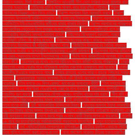
নির্বাচন সম্ভব: মির্জা ফখরুল"
"টাঙ্গাইলে আওয়ামী লীগ নেতা ফারুক হত্যা মামলার রায়ে
হতবাক সন্তানেরা
"টেনিসের রানি’র সঙ্গে সাক্ষাৎ করে উচ্ছ্বসিত নেইমার"
"ট্রাম্প
পেন্টাগনের নিয়ন্ত্রণ কেন নিতে চান?"
"ট্রাম্প প্রশাসন ডিম আমদানি করবে"
"ট্রাম্প
প্রশাসন বিশ্বব্যাপী মার্কিন দূতাবাসে কর্মী কমানোর সিদ্ধান্ত"
"ট্রাম্প প্রশাসনের নির্দেশে
ওয়াশিংটনে ইউএসএআইডির কর্মীদের বাসায় থাকার নির্দেশ"
"ট্রাম্প প্রশাসনের পরিকল্পনা:
যুক্তরাষ্ট্রের নেতৃত্বে বিশ্ব স্বাস্থ্য সংস্থা পরিচালনা"
"ট্রাম্প প্রেসিডেন্ট হলে কি
যুক্তরাষ্ট্রে আদানির সমস্যা সমাধান হবে?"
"ট্রাম্পের বিদ্বেষপূর্ণ বক্তব্য: গাজায়
যুদ্ধবিরতি চুক্তি কি ঝুঁকির মধ্যে?"
"ট্রাম্পের শুল্কের কারণে ভারতে অ্যাপলের
আইফোন উৎপাদনে কী পরিবর্তন আসতে পারে"
"ডিজিটাল উদ্ভাবনের নৈতিক ব্যবহার:
সামাজিক সংহতি ও অন্তর্ভুক্তি নিশ্চিতকরণে একটি কর্মশালা"
"ডিপ্লোমা ডিগ্রি বাতিলের
পর এবার গ্রেফতার হলেন ইস্তাম্বুলের মেয়র"
"ডিসি পদে কর্মকর্তাদের আগ্রহ হঠাৎ কমার
কারণ কী?"
"ডিসেম্বরের মধ্যে জেলার বিভিন্ন স্থানে কমিটি গঠনের পরিকল্পনা"
"ঢাকার
ইজতেমা থেকে ফেরার পথে পশ্চিমবঙ্গে মুসলিম তরুণকে আক্রান্ত করা হয়েছে"
"ঢাকার
জাহাঙ্গীর টাওয়ারে ক্যাফেতে আগুন
"ঢাকার রাস্তায় ধুলোর কারণে বাড়ছে শিশুদের স্বাস্থ্য
সমস্যা"
"তত্ত্বাবধায়ক সরকার ব্যবস্থা নিয়ে ৩টি রিভিউ আবেদন শুনানির তারিখ ১৭
নভেম্বর"
"তিন দশকে ৩০ বিশ্ব রেকর্ড: জাকেরের অসাধারণ কীর্তি"
"তিন সপ্তাহ পর
মুক্তিপণের ২৫ লাখ টাকা দেওয়ার পর তরুণের লাশ উদ্ধার"
"থাইরয়েড সম্পর্কিত ৫টি
প্রচলিত ভুল ধারণা"
"দিনাজপুরে মৌসুম শেষেও সুগন্ধি ধানের দাম হ্রাস"
"দীপু মনি ও
তাঁর স্বামীর বিরুদ্ধে দুদকের মামলা দায়ের"
"দুই প্ল্যাটফর্মের সমানসংখ্যক নেতা নিয়ে
নতুন দলের কমিটি
"দুটি আলংকারিক উদ্ভিদের বিবরণ"
"দুদকের মামলায় ইয়াবা ব্যবসায়ীর
৭৬ লাখ টাকার অবৈধ সম্পদ উদ্ধারের দাবি
"দেশে এইচএমপিভি ভাইরাসে আক্রান্ত এক
নারী মৃত্যুবরণ করেছেন
"দেশে বছরে প্রায় ৩ লাখ কোটি টাকার শুল্ক ও কর ছাড়"
"নওগাঁয়
১৬ বছর পর ছাত্রশিবিরের প্রতিষ্ঠাবার্ষিকী প্রকাশ্যে উদযাপিত"
"নতুন ছাত্রসংগঠনের
যাত্রা শুরু
"নর্থ মেসিডোনিয়ার নৈশক্লাবে অগ্নিকাণ্ড
"নাটোরে যুবলীগ নেতাকে পিটুনি
দিয়ে পুলিশে সোপর্দ করল ছাত্র-জনতা"
"নানা পদক্ষেপ সত্ত্বেও চীনের তরুণ-তরুণীরা