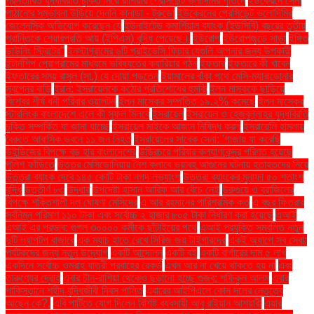
প্রস্তাবিত যুদ্ধবিরতি চুক্তি নিয়ে রাশিয়ার প্রেসিডেন্ট ভ্লাদিমির পুতিনে
ইউক্রেনে সেনা
পাঠানোর সম্ভাবনা উড়িয়ে দেননি কানাডা - ট্রুডো
ইউক্রেনের প্রেসিডেন্ট ভলোদিমির
জেলেনস্কি অভিযোগ করেছেন যে
ইউনাইটেড কমার্শিয়াল ব্যাংক (ইউসিবি) বছরের তৃতীয়
প্রান্তিকে শেয়ারপ্রতি আয় (ইপিএস) বৃদ্ধি পেয়েছে।
ইউরোপ
ইউরোপজুড়ে সাড়া
ইঙ্গিত
ডাউনিং স্ট্রিটের"
ইনস্টাগ্রামের ৬টি প্রাইভেসি ফিচার যেগুলি আপনার জন্য উপকারী
ইন্টার্নশিপ প্রোগ্রামের মাধ্যমে ভবিষ্যতের ক্যারিয়ার গঠন
ইফতার
ইফতারে কী খাবেন
ইফতারের সময় রাসুল (সা.) যে দোয়া পড়তেন
ইয়ামালের বাঁকা পথে মেসি-ম্যারাডোনার
স্বপ্নের বাড়ি
ইরান: ইসরায়েলকে কঠোর প্রতিশোধের হুমকি
ইলন মাস্ককে ছাড়িয়ে
বিশ্বের শীর্ষ ধনী পরিবার ওয়ালটন
ইলন মাস্কের সম্পত্তি ১৯.২% কমেছে
ইলন মাস্কের
স্টারলিংক বাংলাদেশে এলে কী সুফল মিলবে
ইসরায়েল
ইসরায়েল ও হেজবুল্লাহর যুদ্ধবিরতি
চুক্তি সম্পর্কিত যা জানা যাচ্ছে
ইসরায়েল মাইকে আজান নিষিদ্ধ করল
ইসরায়েলি হামলায়
বৈরুতে আবাসিক ভবনে ১১ জন নিহত
ইসরায়েলের সাবেক সেনা: 'গাজায় যা করেছি
উইন্ডিজের বিপক্ষে বড় হার বাংলাদেশের
উড়িরচরে পরিবার কল্যাণকেন্দ্র পরিণত হয়েছে
পুলিশ ফাঁড়িতে
উত্তর মেসিডোনিয়ায় নৈশ ক্লাবে ভয়াবহ আগুনের ঘটনায় হতাহতদের নিয়ে
উত্তরা ব্যাংক দেবে ১৪৫ কোটি টাকা নগদ লভ্যাংশ
উত্তরা ব্যাংকের মুনাফা ৫০ শতাংশ
বৃদ্ধি
উত্তীর্ণ ৮৩
উদ্ধার
উপদেষ্টা হাসান আরিফ আর বেঁচে নেই
উরুগুয়ে ও ব্রাজিলের
বিপক্ষে শক্তিশালী দল ঘোষণা মেসিদের
এ আর রহমানের পারিশ্রমিক কত
এ বছর ফিতরার
সর্বনিম্ন পরিমাণ ১১০ টাকা এবং সর্বোচ্চ ২ হাজার ৮০৫ টাকা নির্ধারণ করা হয়েছে
এআই
এআই এর প্রভাব: গুগল ৩০০০০ কর্মীকে ছাঁটাইয়ের পথে
এআই প্রযুক্তি সম্বলিত নতুন
দুটি ল্যাপটপ বাজারে
এক ম্যাচ হাতে রেখে সিরিজ জয় টাইগারদের
একই অ্যাপে সব সেবা:
পর্যটকদের জন্য নতুন উদ্যোগ
একটি আন্দোলন
একটি বই
একটি বার্গারের দাম ৫ লাখ
একদিনে সর্বোচ্চ ওমরাহ যাত্রী প্রবাহের রেকর্ড
এখন আর না খেয়ে থাকতে হয় না
এবং
তারুণ্যের দ্রোহ
এবার চীন-রাশিয়া থেকেও ছড়ানো হচ্ছে গুজব: শফিকুল আলম
এবার
পাকিস্তানে শহীদ বুদ্ধিজীবী দিবস পালিত
এবারের আইপিএলে কোন দলের নেতৃত্বে
আছেন কে?.
এবি পার্টিতে যোগ দিলেন বিশিষ্ট ব্যবসায়ী আবু রাইয়ান আশয়ারী
এয়ার