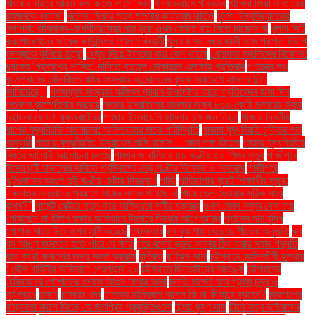
খাওয়ার বাইরে আরও কত কাজে লাগে ডিম!
খাদ্যাভ্যাসে পরিবর্তন
খালেদা জিয়া ও তারেক
রহমানকে খালাস''
খালেদা জিয়ার নতুন মামলার কার্যক্রম বাতিল
খুলনা বিশ্ববিদ্যালয়ের
স্থাপনা: জীবনানন্দ–জগদীশচন্দ্রের নাম মুছে এখন কেউই দায় নিতে চাচ্ছেন না
খুলনা সিটি
করপোরেশনের সাবেক কাউন্সিলর গোলাম রব্বানী
খুলনায় ৭৪ বছর বয়সী সাজাপ্রাপ্ত ইউপি
সদস্যকে কুপিয়ে হত্যা
খেজুর দিয়ে ইফতার করা কেন ভালো
খেলাফত মজলিসের বিক্ষোভ:
ধর্ষকের ‘প্রকাশ্যে শাস্তি’ দাবিতে বায়তুল মোকাররম এলাকায় প্রতিবাদ
গণতন্ত্র মঞ্চ
কুড়িগ্রামের রৌমারীতে রাষ্ট্র সংস্কার আন্দোলনের কৃষক সমাবেশে হামলার নিন্দা
জানিয়েছে।
গণমাধ্যম সংস্কার কমিশন প্রধান উপদেষ্টার কাছে প্রতিবেদন জমা দিল
গতকাল বৃহস্পতিবার সন্ধ্যায়
গাজায় ইসরাইলের হামলার মধ্যে ৮০০ কোটি ডলারের অস্ত্র
সহায়তা ঘোষণা যুক্তরাষ্ট্রের
গাজায় ইসরায়েলি হামলায় ১৭ জন নিহত
গাজায় দ্বিতীয়
ধাপের যুদ্ধবিরতি আলোচনা: অনিশ্চয়তার মাঝে পরিস্থিতি
গাজায় যুদ্ধবিরতি চুক্তির শর্ত
অনুযায়ী
গাজায় যুদ্ধবিরতি: ইসরায়েল নাকি হামাস—কোন পক্ষ জিতল
গাজায় যুদ্ধবিরতির
বিষয়ে ভালোই আলোচনা চলছে
গাজার জাবালিয়ায় ৪৮ ঘণ্টায় ৫০ শিশুর মৃত্যু
গাজীপুরে
ঈদের ছুটি বাড়ানোর দাবিতে শ্রমিকদের দেড় ঘণ্টার বিক্ষোভ ও অবরোধ
গাজীপুরে
ঝুটগুদামের আগুন দুই ঘণ্টার চেষ্টায় নিয়ন্ত্রণে
গাড়ি
গাড়িচাপায় বুয়েট শিক্ষার্থীর মৃত্যু:
একমাত্র সন্তানের প্রয়াণে মায়ের অশ্রু থামছে না
গায়ে তেল দেওয়ার সঠিক সময়
কখন?"
গার্মেন্ট সেক্টরে নতুন করে অস্থিরতা সৃষ্টির ষড়যন্ত্র
গুগল ফোন নম্বর কেন চায়
গোয়ালন্দে মা ইলিশ রক্ষায় অভিযানে ট্রলারে উদ্ধার আগ্নেয়াস্ত্র
গ্যাসের দাম বৃদ্ধি
পোশাক খাতে উদ্বেগের সৃষ্টি করেছে
গ্রেফতার
ঘন কুয়াশায় বেড়েছে শীতের অনুভূতি
ঘন
ঘন আঙুল মটকালে হতে পারে যে ক্ষতি
ঘরে বসেই ভ্রুর আকার ঠিক করার সহজ পদ্ধতি
ঘাড় ব্যথা কমানোর জন্য সহজ ব্যায়াম
ঘূর্ণিঝড়
ঘূর্ণিঝড় দানা
চট্টগ্রামে আইনজীবী হত্যায়
: যৌথ বাহিনীর অভিযানে গ্রেপ্তার ২০
চট্টগ্রামে ছিনতাইয়ের আতঙ্ক
চট্টগ্রামের
টেরিবাজারে পোশাকের গুদামে আগুন লাগার ঘটনা
চলতি মাসেই হবে প্রথম চন্দ্র ও
সূর্যগ্রহণ
চাকরি
চাকরির খবর
চামড়ার মানিব্যাগ আসল কি না কীভাবে বুঝবেন?
চারপাশের
বাস্তবতা বদলে দিচ্ছে যে জনপ্রিয় প্রযুক্তিগুলো
চিন্ময় কৃষ্ণ দাস
চীনে নতুন ভাইরাসের