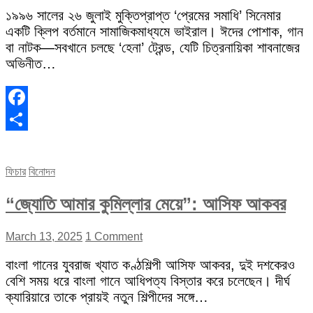
১৯৯৬ সালের ২৬ জুলাই মুক্তিপ্রাপ্ত ‘প্রেমের সমাধি’ সিনেমার
একটি ক্লিপ বর্তমানে সামাজিকমাধ্যমে ভাইরাল। ঈদের পোশাক, গান
বা নাটক—সবখানে চলছে ‘হেনা’ ট্রেন্ড, যেটি চিত্রনায়িকা শাবনাজের
অভিনীত…
Facebook
Share
ফিচার
বিনোদন
“জ্যোতি আমার কুমিল্লার মেয়ে”: আসিফ আকবর
March 13, 2025
1 Comment
বাংলা গানের যুবরাজ খ্যাত কণ্ঠশিল্পী আসিফ আকবর, দুই দশকেরও
বেশি সময় ধরে বাংলা গানে আধিপত্য বিস্তার করে চলেছেন। দীর্ঘ
ক্যারিয়ারে তাকে প্রায়ই নতুন শিল্পীদের সঙ্গে…