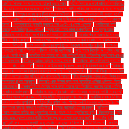
জাতীয় শিক্ষক দিবস হিসেবে ঘোষণা করার দাবি"
"শহীদ মিনারে ৬ দফা দাবিতে চাকরিচ্যুত
বিডিআর সদস্যদের অবস্থান ধর্মঘট"
"শাহবাগে শহীদ পরিবারের সদস্যদের সাড়ে ৫ ঘণ্টা
অবরোধ
"শিশুদের জন্য ফ্লু টিকার প্রয়োজনীয়তা"
"শিশুর দাঁত নড়লে কী করতে হবে?"
"শীতে ব্যাডমিন্টন খেলার উপকারিতা"
"শেখ হাসিনাকে থামাতে ঢাকায় ভারতীয় দূতাবাসে
তলব"
"শেয়ারবাজারে মূলধনি মুনাফার কর ১৫% এ নেমে এসেছে"
"শ্রমিকেরা দাবি
করছেন অতিরিক্ত ১০ শতাংশ
"সবুজ আপেলের নানা উপকারিতা"
"সংযুক্ত আরব
আমিরাত সফর শেষে দেশে ফিরলেন প্রধান উপদেষ্টা"
"সরকার প্রতি ডজন ডিম ১৩০
টাকায় বিক্রি করবে"
"সরকারের আওয়ামী লীগকে নিষিদ্ধ করার কোনো পরিকল্পনা নেই:
প্রধান উপদেষ্টা"
"সংস্কার কমিশনের সুপারিশের বিরুদ্ধে ইসি পাঠাল চিঠি"
"সংস্কার
প্রস্তাবের আগে নির্বাচন কমিশন গঠনের প্রক্রিয়া"
"সাত মাসে বিদেশি ঋণ বৃদ্ধি পেয়ে
৩৯৪ কোটি ডলার
"সামরিক তৎপরতার মুখে জাপোরিঝঝিয়াতে পরিদর্শনে ব্যর্থ আইএইএর
পর্যবেক্ষকেরা"
"সিটিকে আরও ডুবিয়ে সালাহ বললেন
"সিরামিক শিল্প মালিকদের গ্যাসের
দাম না বাড়ানোর দাবি"
"সিরিয়ায় আইএসের পুনরুত্থানের ঝুঁকি দ্বিগুণ হয়েছে"
"সিরিয়ায়
কারা কোন এলাকা নিয়ন্ত্রণ করছে: সম্পূর্ণ মানচিত্র বিশ্লেষণ"
"সিলেট সীমান্তে ভারতীয়
খাসিয়া সম্প্রদায়ের গুলিতে দুই বাংলাদেশি আহত"
"সিলেট-ম্যানচেস্টার রুটে বিমান চলাচল
অব্যাহত রাখার আহ্বান"
"সিলেটে এক দিনের ব্যবধানে ‘ভারতীয় খাসিয়া গু‌লিতে’ নিহত
আরেকজন"
"সেনাবাহিনীকে ধৈর্যের সঙ্গে কাজ করতে হবে নির্বাচিত সরকার আসা পর্যন্ত:
সাভারে সেনাপ্রধান"
"সোনার কমোড চুরির অভিযোগে চক্রের সদস্যরা দোষী সাব্যস্ত"
"সৌদি আরব গিয়ে কেন নারী গৃহকর্মীরা মৃত্যুর মুখে পড়ছেন?"
"স্থানীয় সরকার নির্বাচন
নির্দলীয় করার সুপারিশ"
"হাইকোর্টের পূর্ণাঙ্গ আদেশ: অন্তর্বর্তী সরকার আইনি দলিল ও
জনগণের ইচ্ছার সমর্থনে প্রতিষ্ঠিত"
"হাঙ্গার প্রজেক্টে ঢাকায় চাকরি
"হালিশহর
"হাসপাতালে ভর্তির পর প্রকাশিত হলো প্রথম পোপ ফ্রান্সিসের ছবি"
"হিজবুল্লাহ
"হুথি
কারা এবং ট্রাম্প কেন গোষ্ঠীটির বিরুদ্ধে বড় হামলা শুরু করলেন?"
"হোটেল ইন্টার
কন্টিনেন্টালের সামনে জুলাই অভ্যুত্থানে আহতদের বিক্ষোভ
“আমি ডিভোর্সি
“জ্যোতি
আমার কুমিল্লার মেয়ে”: আসিফ আকবর
“টিসিবির পণ্য কেনার সময় ক্রেতাদের পাঁচটি