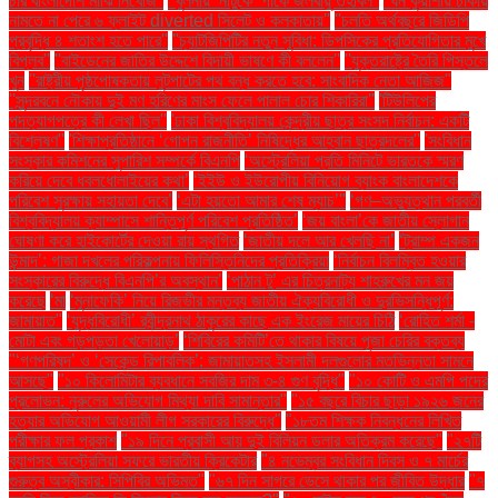
চার বাংলাদেশি মাঝি নিখোঁজ''
''খুলনায় ‘নাটুকে’ পার্কে জলবায়ু তহবিল''
''ঘন কুয়াশায় ঢাকায়
নামতে না পেরে ৬ ফ্লাইট diverted সিলেট ও কলকাতায়''
''চলতি অর্থবছরে জিডিপি
প্রবৃদ্ধি ৪ শতাংশ হতে পারে''
''চ্যাটজিপিটির নতুন সুবিধা: ডিপসিকের প্রতিযোগিতার মুখে
বিপ্লব''
''বাইডেনের জাতির উদ্দেশে বিদায়ী ভাষণে কী বললেন''
''যুক্তরাষ্ট্রে তৈরি পিস্তলে
খুন
''রাষ্ট্রীয় পৃষ্ঠপোষকতায় লুটপাটের পথ বন্ধ করতে হবে: সাংবাদিক নেতা আজিজ"
''সুন্দরবনে নৌকায় দুই মণ হরিণের মাংস ফেলে পালাল চোর শিকারিরা''
'টিউলিপের
পদত্যাগপত্রে কী লেখা ছিল''
'ঢাকা বিশ্ববিদ্যালয় কেন্দ্রীয় ছাত্র সংসদ নির্বাচন: একটি
বিশ্লেষণ''
'শিক্ষাপ্রতিষ্ঠানে ‘গোপন রাজনীতি’ নিষিদ্ধের আহ্বান ছাত্রদলের''
'সংবিধান
সংস্কার কমিশনের সুপারিশ সম্পর্কে বিএনপি
‘অস্ট্রেলিয়া প্রতি মিনিটে ভারতকে স্মরণ
করিয়ে দেবে ধবলধোলাইয়ের কথা’
‘ইইউ ও ইউরোপীয় বিনিয়োগ ব্যাংক বাংলাদেশকে
পরিবেশ সুরক্ষায় সহায়তা দেবে’
‘এটা হয়তো আমার শেষ ম্যাচ’"
‘গণ–অভ্যুত্থান পরবর্তী
বিশ্ববিদ্যালয় ক্যাম্পাসে শান্তিপূর্ণ পরিবেশ প্রতিষ্ঠিত’
‘জয় বাংলা’কে জাতীয় স্লোগান
ঘোষণা করে হাইকোর্টের দেওয়া রায় স্থগিত
‘জাতীয় দলে আর খেলছি না’
‘ট্রাম্প একজন
উন্মাদ’: গাজা দখলের পরিকল্পনায় ফিলিস্তিনিদের প্রতিক্রিয়া
‘নির্বাচন বিলম্বিত হওয়ার
সংস্কারের বিরুদ্ধে বিএনপি’র অবস্থান’
‘পাঠান টু’ এর চিত্রনাট্য শাহরুখের মন জয়
করেছে
‘মা
‘মুনাফেকি’ নিয়ে রিজভীর মন্তব্য জাতীয় ঐক্যবিরোধী ও দুরভিসন্ধিপূর্ণ:
জামায়াত"
‘যুদ্ধবিরোধী’ রবীন্দ্রনাথ ঠাকুরের কাছে এক ইংরেজ মায়ের চিঠি
‘রোহিত শর্মা -
মোটা এবং গড়পড়তা খেলোয়াড়’
‘শিবিরের কমিটি’তে থাকার বিষয়ে পূজা চেরির বক্তব্য
"‘গণপরিষদ’ ও ‘সেকেন্ড রিপাবলিক’: জামায়াতসহ ইসলামী দলগুলোর মতভিন্নতা সামনে
আসছে"
"১০ কিলোমিটার ব্যবধানে সবজির দাম ৩-৪ গুণ বৃদ্ধি"
"১০ কোটি ও এমপি পদের
প্রলোভন: নুরুলের অভিযোগ মিথ্যা দাবি সামান্তার"
"১৫ বছরে বিচার ছাড়া ১৯২৬ জনের
হত্যার অভিযোগ আওয়ামী লীগ সরকারের বিরুদ্ধে"
"১৮তম শিক্ষক নিবন্ধনের লিখিত
পরীক্ষার ফল প্রকাশ
"১৯ দিনে প্রবাসী আয় দুই বিলিয়ন ডলার অতিক্রম করেছে"
"২৭টি
ব্যাগসহ অস্ট্রেলিয়া সফরে ভারতীয় ক্রিকেটার
"৪ নভেম্বর সংবিধান দিবস ও ৭ মার্চের
গুরুত্ব অস্বীকার: সিপিবির অভিমত"
"৬৭ দিন সাগরে ভেসে থাকার পর জীবিত উদ্ধার
"৭