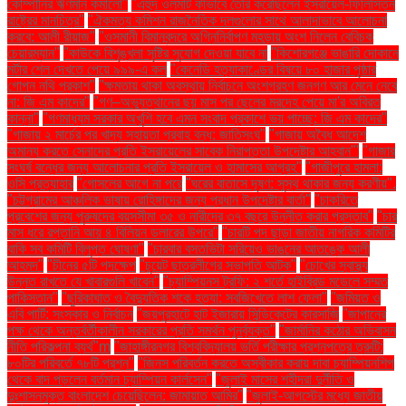
কোম্পানির ঋণমান কমালো"
"এহুদ ওলমার্ট কীভাবে তৈরি করেছিলেন ইসরায়েল-ফিলিস্তিন
রাষ্ট্রের মানচিত্র"
"ঐকমত্য কমিশন রাজনৈতিক দলগুলোর সাথে আলাদাভাবে আলোচনা
করবে: আলী রীয়াজ"
"ওসমানী বিমানবন্দরে অগ্নিনির্বাপণ মহড়ায় অংশ নিলেন বেবিচক
চেয়ারম্যান"
"কাউকে বিশৃঙ্খলা সৃষ্টির সুযোগ দেওয়া যাবে না
"কিশোরগঞ্জে ভাঙারি দোকানে
মর্টার শেল দেখতে পেয়ে ৯৯৯-এ কল
"কেনেডি হত্যাকাণ্ডের বিষয়ে ৮০ হাজার পৃষ্ঠার
গোপন নথি প্রকাশ"
"ক্ষমতায় থাকা অবস্থায় নির্বাচনে অংশগ্রহণ জনগণ আর মেনে নেবে
না: জি এম কাদের"
"গণ–অভ্যুত্থানের ছয় মাস পর ছেলের মরদেহ পেয়ে মা'র অবিরত
কান্না"
"গণমাধ্যম সরকার অখুশি হবে এমন সংবাদ প্রকাশে ভয় পাচ্ছে: জি এম কাদের"
"গাজায় ২ মার্চের পর খাদ্য সহায়তা প্রবাহ বন্ধ: জাতিসংঘ"
"গাজায় অবৈধ আদেশ
অমান্য করতে সেনাদের প্রতি ইসরায়েলের সাবেক নিরাপত্তা উপদেষ্টার আহ্বান"'
"গাজার
সংঘর্ষ বন্ধের জন্য আলোচনার প্রতি ইসরায়েল ও হামাসের আগ্রহ"
"গাজীপুরে হামলা:
ওসি প্রত্যাহার
"গোসলের আগে না পরে
"ঘরের বাতাসে দূষণ: সুস্থ থাকার জন্য করণীয়".
"চট্টগ্রামের আঞ্চলিক ভাষায় রোহিঙ্গাদের জন্য প্রধান উপদেষ্টার বার্তা"
"চাকরিতে
প্রবেশের জন্য পুরুষদের বয়সসীমা ৩৫ ও নারীদের ৩৭ বছরে উন্নীত করার প্রস্তাব"
"চার
মাস ধরে রপ্তানি আয় ৪ বিলিয়ন ডলারের উপরে"
"চারটি পদ ছাড়া জাতীয় নাগরিক কমিটির
বাকি সব কমিটি বিলুপ্ত ঘোষণা"
"চারবার বসতভিটা সরিয়েও ভাঙনের আতঙ্কে আলী
আহমদ"
"চীনের ৫টি পদক্ষেপ
"চুয়েট ছাত্রলীগের সভাপতি আটক"
"চোখের স্বাস্থ্য
উন্নত রাখতে যে খাবারগুলি খাবেন"
"চ্যাম্পিয়নস ট্রফি: ২ শর্তে হাইব্রিড মডেলে সম্মত
পাকিস্তান"
"ছুরিকাঘাত ও বৈদ্যুতিক শকে হত্যা: সবজিখেতে লাশ ফেলা"
"জমিয়ত ও
এবি পার্টি: সংস্কার ও নির্বাচন
"জয়পুরহাটে হাট ইজারায় সিন্ডিকেটের কারসাজি
"জাপানের
পক্ষ থেকে অন্তর্বর্তীকালীন সরকারের প্রতি সমর্থন পুনর্ব্যক্ত"
"জার্মানির কঠোর অভিবাসন
নীতি পরিকল্পনা ব্যর্থ"m
"জাহাঙ্গীরনগর বিশ্ববিদ্যালয় ভর্তি পরীক্ষার প্রশ্নপত্রে ত্রুটি:
৮০টির পরিবর্তে ৭৮টি প্রশ্ন"
"জিনস পরিবর্তন করতে অস্বীকার করায় দাবা চ্যাম্পিয়নশিপ
থেকে বাদ পড়লেন বর্তমান চ্যাম্পিয়ন কার্লসেন"
"জুলাই মাসের শহীদরা দুর্নীতি ও
দুঃশাসনমুক্ত বাংলাদেশ চেয়েছিলেন: জামায়াত আমির"
"জুলাই-আগস্টের মধ্যে জাতীয়