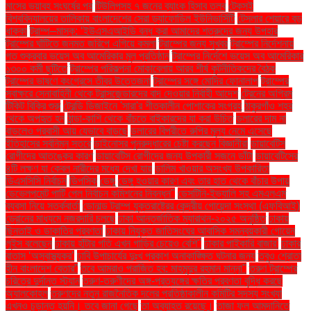
মাসের ভয়াবহ সংঘর্ষের পর
টিউলিপসহ ৭ জনের ব্যাংক হিসাব তলব
টেকসই
বিশ্ববিদ্যালয়ের তালিকায় বাংলাদেশের সেরা ড্যাফোডিল ইউনিভার্সিটি
টেসলার শেয়ারে বড়
ধাক্কা
ট্রাম্প–মাস্ক: ‘ইউএসএআইডি বন্ধ করা আমাদের শত্রুদের জন্য উপহার
ট্রাম্পের ঘাঁটিতে জনমত জরিপে এগিয়ে কমলা
ট্রাম্পের জন্য সুখবর
ট্রাম্পের নির্দেশনায়
গত শুক্রবার ভয়েস অব আমেরিকার মূল প্রতিষ্ঠান
ট্রাম্পের নির্দেশে ভয়েস অব আমেরিকার
১৩০০ কর্মী ছুটিতে
ট্রাম্পের পরিকল্পনা মোকাবেলায় আরব শীর্ষ কূটনীতিকদের বৈঠক
ট্রাম্পের ভাষণে কংগ্রেসে তীব্র উত্তেজনা
ট্রাম্পের সঙ্গে মোদির ফোনালাপ
ট্রাম্পের
স্বাক্ষরে সেনাবাহিনী থেকে ট্রান্সজেন্ডারদের বাদ দেওয়ার নির্বাহী আদেশ
ট্রেনের অগ্রিম
টিকিট বিক্রি শুরু
ট্রেন্ডি ডিজাইনে 'সারা'র শীতকালীন পোশাকের সংগ্রহ
ঠাকুরগাঁও শহর
থেকে অপহৃত হন
ঠান্ডা-কাশি থেকে বাঁচতে বাইকারদের যা করা উচিত
ডলারের দাম না
বাড়লেও প্রবাসী আয় যেভাবে বাড়ছে
ডলারের বিপরীতে রুপির মূল্য নেমে এসেছে
ইতিহাসের সর্বনিম্ন স্তরে
ডাইনোসর পুনরুদ্ধারের চেষ্টা করছেন বিজ্ঞানীরা
ডায়াবেটিস
রোগীদের আতঙ্কের কারণ
ডায়াবেটিস রোগীদের জন্য উপকারী সজনে ডাঁটা
ডায়াবেটিসের
৪টি লক্ষণ যা কেবল নারীদের মধ্যে দেখা যায়
ডালিম খাওয়ার অসংখ্য উপকারিতা
ডিএসসিসি নির্বাচন
ডিপসিক
ডেঙ্গু
ডেঙ্গু হওয়ার কারণ এবং তার হাত থেকে বাঁচার উপায়
ডেভেলপমেন্ট পার্টি পেল নির্বাচন কমিশনের নিবন্ধন"
ডেসটিনি-ইভ্যালি সহ এমএলএম
ব্যবসা নিয়ে সতর্কবার্তা
ডোনাল্ড ট্রাম্প যুক্তরাষ্ট্রের কেন্দ্রীয় গোয়েন্দা সংস্থা (এফবিআই)
ড্রোনের মাধ্যমে নজরদারি চলছে
ঢাকা আন্তর্জাতিক ম্যারাথন-২০২৫ অনুষ্ঠিত
ঢাকায়
ছিনতাই ও ডাকাতির প্রবণতা
ঢাকায় নিযুক্ত জাতিসংঘের আবাসিক সমন্বয়কারী গোয়েন
লুইস বলেছেন
ঢাকায় হাঁটার গতি এখন গাড়ির চেয়েও বেশি''
ঢাকার পাইকারি বাজার'
ঢাকার
বাতাস ‘অস্বাস্থ্যকর’
ঢাবি উপাচার্যের দুঃখ প্রকাশ অনাকাঙ্ক্ষিত ঘটনার জন্য
তবুও শ্রোতা
হীন বাংলাদেশ বেতার”
তবে আমরাও পরাজিত হব: মাহমুদুর রহমান মান্না"
তরুণ ট্রাম্পের
চরিত্রে দুর্দান্ত স্ট্যান
তরুণ-তরুণীদের অঙ্গ-প্রত্যঙ্গের ক্ষতির প্রবণতা বৃদ্ধি করছে
অ্যালকোহল
তরুণদের নতুন রাজনৈতিক দলের প্রতিষ্ঠাকালীন কমিটির সদস্য সংখ্যা
এখনও চূড়ান্ত হয়নি। তবে জানা গেছে
তা অব্যাহত রয়েছে।
তাজা ফল আমদানিতে