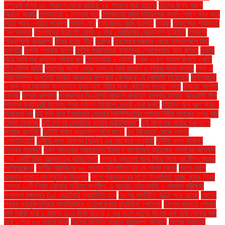
সম্পূরক শুল্ক ৩০ শতাংশ থেকে কমিয়ে ২৫ শতাংশ করা হয়েছে
তাঁদের জন্য আগে
স্ক্রিনিং জরুরি
তাপমাত্রা ৯ ডিগ্রির ঘরে
তাপমাত্রা বৃদ্ধি উদ্ভিদের কার্বন শোষণ বন্ধ করে
দিতে পারে - নতুন গবেষণা
তামিল নাড়ু
তার জন্য আমি দুঃখিত'
তারকা
তারুণ্যের শক্তিতে
‘সব সম্ভব’
তাহসানের কারণেই রোজা ও তার প্রেমিকের ব্রেকআপ হয়েছিল
তিব্বতে
শক্তিশালী ভূমিকম্প
তীব্র হচ্ছে শীত
তুরস্ক
তুরস্কের সরকার থেকে ইস্তানবুলে ফ্রি
ইফতার
তুলসী গ্যাবার্ড বলেন
তৃতীয় প্রান্তিকে ইউসিবির শেয়ারপ্রতি আয় বৃদ্ধি"
তৃতীয়
বিয়ে নিয়ে মুখ খুললেন শাকিব খান
তেঁতুলিয়ায় ৮ ডিগ্রি
ত্বক ও চুল ভালো রাখতে খেতে
হবে যেসব খাবার
ত্রিশের আগে ভেঙে গেল এ আর রহমান ও সায়রা বানুর সংসার
ৎস্য ও
প্রাণিসম্পদ উপদেষ্টা ফরিদা আখতার সম্প্রতি ফেসবুকে যে পোস্টটি দিয়েছেন
থাইল্যান্ডে
৬ মাস ধরে নিখোঁজ বাংলাদেশি যুবক থাই নারীর সঙ্গে হোটেলে পাওয়া গেল!
থাকছে ‘জুলাই
চত্বর’
দশরথ রঙ্গশালা
দিনাজপুরে বিএনপির মিছিলে ককটেল হামলার ঘটনায় আওয়ামী লীগ
দিল্লির মুখ্যমন্ত্রী হিসেবে শপথ নিলেন বিজেপি নেত্রী রেখা গুপ্ত
দীর্ঘদিন অল্প অল্প জ্বর -
অবহেলা নয়
দুই দিন ধরে ইসরায়েল যেভাবে ফিলিস্তিনের গাজার নিরীহ মানুষের ওপর বর্বর
হামলা চালাচ্ছে
দুই দেশের নেতাদের কঠোর প্রতিক্রিয়া"
দুই বছর পর আবার শুরু হলো
জাহাজ রপ্তানি
দুটোই সমান গুরুত্বপূর্ণ মনে করে"
দুধ বিক্রেতা থেকে সেনার
লেফটেন্যান্ট!
দুর্নীতি দমন কমিশন (দুদক) এর আবেদন অনুযায়ী
দুর্নীতি দমন কমিশন
(দুদক) গতকাল
দুর্বল ব্যাংকের গ্রাহকদের উদ্দেশে বাংলাদেশ ব্যাংকের গভর্নরের আশ্বাস
দেড় কোটি টাকা আত্মসাতের অভিযোগ"
দেশকে ধ্বংসের পথে নিয়ে গিয়ে আ.লীগ নেতারা
পালিয়েছেন"
দেশীয় সয়াবিনের ৮০ শতাংশ উৎপাদিত হয় যে জেলা থেকে
দেশে দেশে
রমজান পালনে সাংস্কৃতিক ভিন্নতা
দেশে প্রথমবারের মতো উদযাপিত হচ্ছে কৃষক দিবস
দেশের ১১টি শিক্ষা বোর্ডের অধীনে অনুষ্ঠিত এ বছরের এইচএসসি ও সমমান পরীক্ষার
ফলাফল মঙ্গলবার (১৫ অক্টোবর) প্রকাশিত হবে
দেশের অর্থনীতি উল্টো পথে যাচ্ছে
দেশের
প্রথম প্রযুক্তিনির্ভর অ্যানিম্যাল ওয়েলফেয়ার প্ল্যাটফর্ম 'পেটগো'
দেশের বাজারে সোনার
দাম প্রতি ভরি ২ হাজার ৬১৩ টাকা বাড়ছে। এর ফলে ভালো মানের এক ভরি সোনার দাম
হবে ১ লাখ ৫৩ হাজার টাকা
দেশের বিভিন্ন স্থানে ভূমিকম্প অনুভূত
দেশের সবচেয়ে