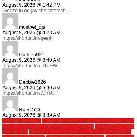
August 9, 2026 @ 1:42 PM
Siedze tu od jakichs czterech...
mostbet_djsl
August 9, 2026 @ 4:28 AM
https://shorturl.fm/qeejF
Colleen931
August 9, 2026 @ 3:40 AM
https://shorturl.fm/D1gFW
Debbie1626
August 9, 2026 @ 3:40 AM
https://shorturl.fm/7Jn5U
Rory4553
August 9, 2026 @ 3:39 AM
. ডায়াবেটিস ঝুঁকি কমানো:
। সুনামগঞ্জের শান্তিগঞ্জ উপজেলার সাংহাই হাওরে চলমান এই
সড়ক নির্মাণ প্রকল্পের জন্য জমির ক্ষতিপূরণ দেওয়া দূরের বিষয়
''অরফানেজ ট্রাস্ট মামলায়
সাজার রায় বাতিল
''কক্সবাজারের টেকনাফ উপজেলার নাফ নদীর মোহনায় মাছ ধরতে গিয়ে