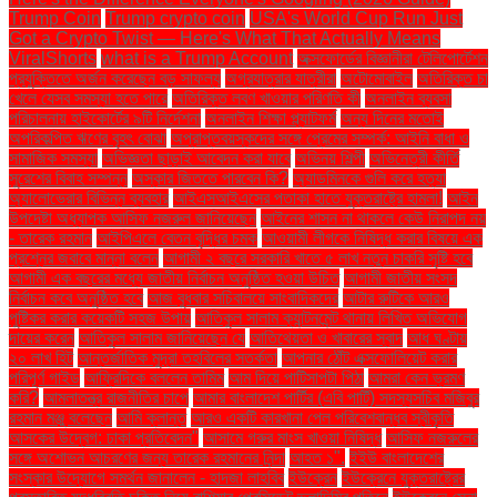
Trump Coin
Trump crypto coin
USA's World Cup Run Just
Got a Crypto Twist — Here's What That Actually Means
ViralShorts
what is a Trump Account
অক্সফোর্ডের বিজ্ঞানীরা টেলিপোর্টেশন
প্রযুক্তিতে অর্জন করেছেন বড় সাফল্য
অগ্রযাত্রার যাত্রীরা
অটোমোবাইল
অতিরিক্ত চা
খেলে যেসব সমস্যা হতে পারে
অতিরিক্ত লবণ খাওয়ার পরিণতি কী
অনলাইন ব্যবসা
পরিচালনায় হাইকোর্টের ৯টি নির্দেশনা
অনলাইন শিক্ষা প্ল্যাটফর্ম
অন্য দিনের মতোই
অপরিকল্পিত ঋণের বৃহৎ বোঝা
অপ্রাপ্তবয়স্কদের সঙ্গে প্রেমের সম্পর্ক: আইনি বাধা ও
সামাজিক সমস্যা
অভিজ্ঞতা ছাড়াই আবেদন করা যাবে
অভিনয় শিল্পী
অভিনেত্রী কীর্তি
সুরেশের বিবাহ সম্পন্ন
অস্কার জিততে পারবেন কি?
অ্যাডমিনকে গুলি করে হত্যা
অ্যালোভেরার বিভিন্ন ব্যবহার
আইএসআইএসের পতাকা হাতে যুক্তরাষ্ট্রে হামলা!
আইন
উপদেষ্টা অধ্যাপক আসিফ নজরুল জানিয়েছেন
আইনের শাসন না থাকলে কেউ নিরাপদ নয়
- তারেক রহমান
আইপিএলে বেতন বৃদ্ধির চমক
আওয়ামী লীগকে নিষিদ্ধ করার বিষয়ে এক
প্রশ্নের জবাবে মান্না বলেন
আগামী ২ বছরে সরকারি খাতে ৫ লাখ নতুন চাকরি সৃষ্টি হবে
আগামী এক বছরের মধ্যে জাতীয় নির্বাচন অনুষ্ঠিত হওয়া উচিত
আগামী জাতীয় সংসদ
নির্বাচন কবে অনুষ্ঠিত হবে
আজ বুধবার সচিবালয়ে সাংবাদিকদের
আটার রুটিকে আরও
পুষ্টিকর করার কয়েকটি সহজ উপায়
আতিকুল সালাম ক্যান্টনমেন্ট থানায় লিখিত অভিযোগ
দায়ের করেন
আতিকুল সালাম জানিয়েছেন যে
আতিথেয়তা ও খাবারের স্বাদ
আধ ঘণ্টায়
২০ লাখ হিট
আন্তর্জাতিক মুদ্রা তহবিলের সতর্কতা
আপনার ঠোঁট এক্সফোলিয়েট করার
পরিপূর্ণ গাইড
আফ্রিদিকে বললেন তামিম
আম দিয়ে পাটিসাপটা পিঠা
আমরা কেন ভ্রমণ
করি?
আমলাতন্ত্র রাজনীতির চাপে
আমার বাংলাদেশ পার্টির (এবি পার্টি) সদস্যসচিব মজিবুর
রহমান মঞ্জু বলেছেন
আমি ক্লান্ত
আরও একটি কারখানা পেল পরিবেশবান্ধব স্বীকৃতি
আসকের উদ্বেগ: ঢাকা প্রতিবেদন"
আসামে গরুর মাংস খাওয়া নিষিদ্ধ
আসিফ নজরুলের
সঙ্গে অশোভন আচরণের জন্য তারেক রহমানের নিন্দা
আহত ১".
ইইউ বাংলাদেশের
সংস্কার উদ্যোগে সমর্থন জানালেন - হাদজা লাহবিব
ইউক্রেন
ইউক্রেনে যুক্তরাষ্ট্রের