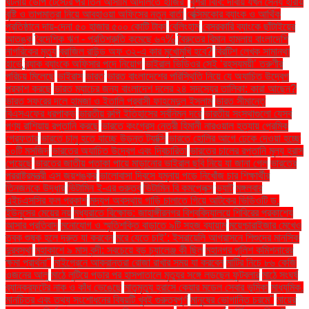
ঘটনায় ডোপ টেস্টের পর তিন আসামি আদালতে হাজির"
বুশরা বিবি: দাবায় যখন সৈন্য হারায়
বৃষ্টি ও তাপমাত্রা নিয়ে আবহাওয়া অফিসের নতুন বার্তা
বেক্সিমকোর ব্যাংক ও আর্থিক
প্রতিষ্ঠানে দায়-দেনা ৫০ হাজার ৫০০ কোটি টাকা
বেলিংহাম
বেসরকারি ব্যাংকে ছাঁটাইয়ের
আতঙ্ক
বৈদেশিক ঋণ - প্রতিশ্রুতি কমেছে ৬৭%
বৈরুতের বিমান হামলায় বাংলাদেশি
নাগরিকের মৃত্যু
ব্রাজিল রাউন্ড অফ ৩২-এ কার মুখোমুখি হবে?
ব্রিটিশ লেখক সামান্থা
হার্ভে
ব্র্যাক ব্যাংকে অফিসার পদে নিয়োগ
ভাইরাল ভিডিওর সেই ‘রহস্যময়ী’ তরুণীর
পরিচয় মিলেছে
ভাইরাস
ভারত
ভারত বাংলাদেশের পরিস্থিতি নিয়ে যে অযাচিত উদ্বেগ
প্রকাশ করছে
ভারত ম্যাচের জন্য বাংলাদেশ দলের ২৪ সদস্যের তালিকা: কারা আছেন?
ভারত সফরের দলে হামজা ও ইতালি প্রবাসী ফাহমেদুল ইসলাম
ভারত সীমান্তে
বিএসএফের ধরপাকড়
ভারতীয় রুপি ইতিহাসের সর্বনিম্ন দরে
ভারতীয় সংস্থাগুলো যেসব
পণ্য রাশিয়ায় রপ্তানি করছে
ভারতে কংগ্রেস নেত্রী হিমানী নারওয়াল হত্যায় প্রেমিক
গ্রেফতার
ভারতে চালু হতে যাচ্ছে উড়ন্ত ট্যাক্সি
ভারতে হোলির আগে ঢেকে দেওয়া হচ্ছে
১০টি মসজিদ
ভারতের অযাচিত উদ্বেগ এবং দ্বিচারিতা
ভারতের চালের রপ্তানি মূল্য হ্রাস
পেয়েছে
ভারতের জাতীয় পতাকা পায়ে মাড়ানোর ভাইরাল ছবি নিয়ে যা জানা গেল
ভারতের
পররাষ্ট্রমন্ত্রী এস জয়শঙ্কর
ভালোবাসা দিবসে যমুনায় পড়ে নিখোঁজ চার শিক্ষার্থীর
তিনজনকে উদ্ধার
ভিটামিন ই-এর গুরুত্ব
ভিটামিন বি কমপ্লেক্স
ভ্যাট
মঙ্গলবার
এইচএসসির ফল প্রকাশ
মদ্যপ অবস্থায় গাড়ি চালাতে গিয়ে আটকের ভিডিওটি ড.
ইউনূসের মেয়ের নয়
মধ্যরাতে বিক্ষোভ: জাহাঙ্গীরনগর বিশ্ববিদ্যালয়ে শিবিরের প্রকাশ্যে
আসার প্রতিবাদ
মনোযোগ ও স্মৃতিশক্তি বাড়াতে ৯টি সহজ ব্যায়াম
ময়েশ্চারাইজার মেখেও
ত্বক শুষ্ক হলে দ্রুত যা করবেন
মরে যেতে চাই’: ইসরায়েলি আগ্রাসনে শিশুদের মানসিক
দুরবস্থা
মহাকাশে ৯ মাস বন্দী: সবচেয়ে বড় চ্যালেঞ্জ কী ছিল
মহানগর পুলিশ কমিশনারের
ক্ষমা প্রার্থনা"
মাইগ্রেনে আক্রান্তরা রোজা রাখার সময় যা করবেন
মাটির নিচে ৮৬ কেজি
ওজনের আলু
মাঠে লুটিয়ে পড়ার পর হাসপাতালে মৃত্যুর সঙ্গে লড়ছেন ফুটবলার
মাঠে সংঘর্ষ
ব্যানক্রফটের নাক ও কাঁধ ভেঙেছে
মাতৃমৃত্যু হ্রাসে কেয়ার মডেল সেবার ভূমিকা
মাধ্যমিক.
মানচিত্র এবং তথ্য সংশোধনের বিষয়টি খুবই গুরুত্বপূর্ণ
মানুষের ভোগান্তি চরমে"
মায়ের