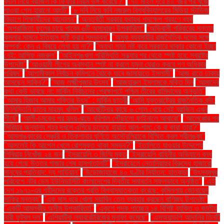
বদলি নিয়ে ব্রাজিল কি ফিফার নিয়ম ভঙ্গ করেছে?"
"৭০ মাইল দূরে ৪০ বছর পর খুঁজে
পাওয়া গেল হারানো আংটি"
"৮ দবি নিয়ে কবি নজরুল বিশ্ববিদ্যালয়ের মিডিয়া স্টাডিজ
বিভাগে শিক্ষার্থীদের আন্দোলন"
"অন্তর্বর্তী সরকার যথাযথ পদক্ষেপ গ্রহণে ব্যর্থ
"অপরাজিতা ফুলের চায়ে পাবেন ৬টি অসাধারণ উপকারিতা"
"অভিবাসী পরিবারের সন্তান
কমলার সামনে ইতিহাস সৃষ্টি করার সম্ভাবনা"
"অমুক ব্যবসায়ীর রাজনৈতিক দলের সঙ্গে
সম্পর্ক: কেন এ বিষয়ে লেখা হয় না?"
"অযথা সময় নষ্ট করে সরকারে থাকার কোনো ইচ্ছা
নেই: আসিফ নজরুল"
"আইনশৃঙ্খলা পরিস্থিতি সন্ধ্যার পর থেকে স্পষ্ট হবে: স্বরাষ্ট্র
উপদেষ্টা"
"আওয়ামী লীগের অবস্থান স্পষ্ট না করলে যমুনা ঘেরাও করবে গণ অধিকার
পরিষদ"
"আগামীকাল নির্বাচন কমিশনে বৈঠকে যাবে জামায়াতে ইসলামী"
"আজ রাতে ঢাকায়
আসছেন সাকিব?"
"আজ লক্ষ্মীপূজার উৎসব"
"আজহারুল ইসলামকে মুক্তি দিন
"আমাদের
কথা কেউ ভাবছে না: মার্কিন নির্বাচনের প্রেক্ষাপটে পশ্চিম তীরের বাসিন্দাদের অনুভূতি"
"আমার হিজাব আমার শক্তির উৎস" : মার্কিন ছাত্রী
"আমি যুক্তরাষ্ট্রের রাজনৈতিক বন্দী:
ফিলিস্তিনি ছাত্র মাহমুদ খলিল"
"আর্জেন্টিনার কাছে ৬ গোল খেয়ে সেই ব্রাজিল এখন
শীর্ষে"
"আলী-চমকের পর হৃদয়-ঝড়ে বরিশাল পৌঁছালো ফাইনালে আবারো"
"আলেপ্পোর পর
সিরিয়ার অন্যান্য শহর দখলে এগিয়ে চলেছে হায়াত আল-শাম: কে বা কারা তারা?"
"আসলাঙ্কারের সেঞ্চুরি ও তিকশানার ঘূর্ণিতে অস্ট্রেলিয়াকে বিস্মিত করল শ্রীলঙ্কা"
"আসলেই কি আপেল খেলে রোগমুক্ত থাকা সম্ভব?"
"ইতালিতে যাওয়ার উদ্দেশ্যে
লিবিয়ায় নিখোঁজ ২৪ জন
"ইসরায়েলি ৩ জিম্মি মুক্ত
"ইসরায়েলি বাহিনীর অভিযানে বন্ধ
হয়ে গেছে উত্তর গাজার শেষ হাসপাতালটি"
"ইসরায়েলে নেতানিয়াহুর বিরুদ্ধে হাজারো
মানুষের প্রতিবাদ: দ্য গার্ডিয়ান"
"উড়োজাহাজে ৪০ ঘণ্টার নির্যাতন: হাতকড়া
"উৎসবমুখর
পরিবেশে নটর ডেম ইউনিভার্সিটি বাংলাদেশের দ্বিতীয় সমাবর্তন সফলভাবে অনুষ্ঠিত"
"এই
দেশ ১৯৭১-এর শহীদদের রক্তের প্রতি বিশ্বাসঘাতকতা করেছে: কুমিল্লায় জোনায়েদ
সাকির মন্তব্য"
"এক মাস ধরে খোলা সয়াবিন তেল ব্যবহার করছেন বাণিজ্য উপদেষ্টা"
"একটি আমলকীর অসীম উপকারিতা!"
"একুশে পদক পাচ্ছেন ১৪ বিশিষ্ট ব্যক্তি ও জাতীয়
নারী ফুটবল দল"
"এশিয়াটিক ল্যাবরেটরিজের মুনাফা কমেছে"
"এসঅ্যান্ডপি আদানির তিনটি