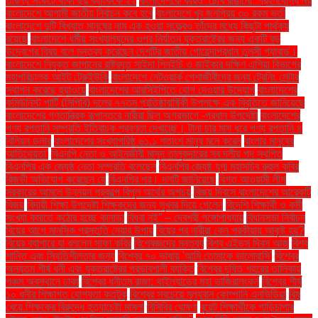
তারল্য সংকটে থাকা ছয় ব্যাংককে ২২
বাংলাদেশকে কারও ‘চোখ রাঙানো’ গ্রহণযোগ্য নয়
বাংলাদেশে আগামী জাতীয় নির্বাচন কবে হবে
বাংলাদেশে খুব জনপ্রিয় ৩০ রকম ভর্তা
বাংলাদেশে দুটি বিখ্যাত মানুষের নাম এক হওয়া সত্ত্বেও তাঁদের মধ্যে কিছুটা পার্থক্য
রয়েছে
বাংলাদেশে ধর্মীয় সংখ্যালঘুদের ওপর নির্যাতন যুক্তরাষ্ট্রের জন্য একটি বড়
উদ্বেগের বিষয় বলে মন্তব্য করেছেন দেশটির জাতীয় গোয়েন্দাপ্রধান তুলসী গ্যাবার্ড।
বাংলাদেশে নিযুক্ত জাপানের রাষ্ট্রদূত সাইদা শিনইচি ও জাইকার দক্ষিণ এশিয়া বিভাগের
মহাপরিচালক আইট টেরুইউকি
বাংলাদেশে নেটওয়ার্ক পেশাজীবীদের জন্য ট্রেনিং সেন্টার
স্থাপন করেছে হুয়াওয়ে
বাংলাদেশের আরসিইপিতে যোগ দেওয়ার উদ্যোগ
বাংলাদেশের
কমিউনিস্ট পার্টি (সিপিবি) দলের ৭৭তম প্রতিষ্ঠাবার্ষিকী উপলক্ষে এক বিবৃতিতে জানিয়েছে
বাংলাদেশের গণতান্ত্রিক রূপান্তরে নারীরা ছিল অগ্রভাগে -প্রধান উপদেষ্টা
বাংলাদেশের
পণ্য রপ্তানি সম্প্রতি ইতিবাচক প্রবণতা দেখাচ্ছে। টানা চার মাস ধরে পণ্য রপ্তানি ৪
বিলিয়ন ডলার
বাংলাদেশের সংখ্যাগরিষ্ঠ ৬১.১ শতাংশ মানুষ মনে করেন
বাংলার মানুষের
আতিথেয়তা'
বিএনপি নেতা ও আইনজীবী মাসুদ তালুকদারের সব দলীয় পদ স্থগিত
বিএনপির এক জ্যেষ্ঠ নেতা সম্প্রতি বলেছেন
বিএনপির জ্যেষ্ঠ যুগ্ম মহাসচিব রুহুল কবির
রিজভী অভিযোগ করেছেন যে
বিএনপির পর। দলটি জানিয়েছে
বিগত আওয়ামী লীগ
সরকারের আমলে উন্নয়ন প্রকল্পে বিপুল অর্থের অপচয়
বিজয় দিবসে বাংলাদেশের আরেকটি
বিজয়
বিদায়ী শিক্ষা উপদেষ্টা শিক্ষকদের জন্য সুখবর দিয়ে গেলেন
বিদেশি শিক্ষার্থী ও কর্মী
সংখ্যা কমাতে কঠোর হচ্ছে কানাডা
বিধবা নই” – দেবশ্রী গঙ্গোপাধ্যায়
বিধানসভা নির্বাচন
বিয়ের আগে মানসিক প্রস্তুতি নেয়ার উপায়
বিয়ের পর নারীরা কেন পরকীয়ায় আকৃষ্ট হয়?
বিয়ের ব্যাপারে যা বললেন সাফা কবির
বিশেষজ্ঞদের মন্তব্য
বিশ্ব এইডস দিবস আজ
বিশ্ব
শান্তি এবং স্থিতিশীলতার জন্য
বিশ্বের ৭০ ভাষায় 'আমি তোমাকে ভালোবাসি'
বিশ্বের
অন্যতম শীর্ষ ধনী এবং যুক্তরাষ্ট্রের প্রভাবশালী ব্যক্তি
বিশ্বের দূষিত শহরের তালিকায়
পঞ্চম অবস্থানে ঢাকা
বিশ্বের ধনীতম রাজা: থাইল্যান্ডের মহা ভাজিরালংকর্ন
বিশ্বের শীর্ষ
১০ ধনীর শিক্ষাগত যোগ্যতা কতটুকু
বিশ্বের সবচেয়ে মূল্যবান কোম্পানি এনভিডিয়া
বিষ
খেয়ে শিক্ষকের বিরুদ্ধে হত্যাচেষ্টা মামলা
বিসিবির ঘোষণা
বুয়েট শিক্ষার্থীকে গাড়িচাপার