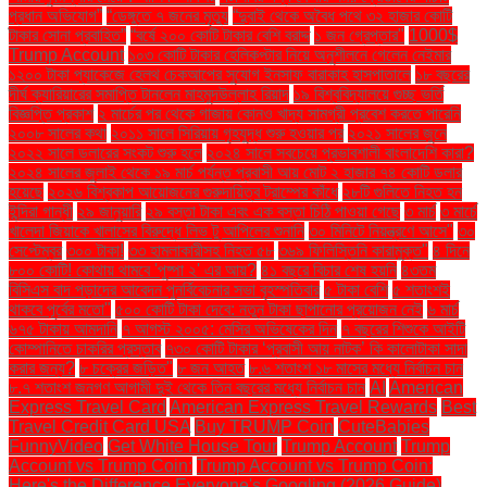
প্রধান অভিযোগ”
“ডেঙ্গুতে ৭ জনের মৃত্যু
“দুবাই থেকে অবৈধ পথে ৩২ হাজার কোটি
টাকার সোনা প্রবাহিত”
“বর্ষে ২০০ কোটি টাকার বেশি বরাদ্দ
১ জন গ্রেপ্তার"
1000$
Trump Account
১০৩ কোটি টাকার হেলিকপ্টার নিয়ে অনুশীলনে গেলেন নেইমার
১২০০ টাকা প্যাকেজে হেলথ চেকআপের সুযোগ ইনসাফ বারাকাহ হাসপাতালে
১৮ বছরের
দীর্ঘ ক্যারিয়ারের সমাপ্তি টানলেন মাহমুদউল্লাহ রিয়াদ
১৯ বিশ্ববিদ্যালয়ে গুচ্ছ ভর্তি
বিজ্ঞপ্তি প্রকাশ
২ মার্চের পর থেকে গাজায় কোনও খাদ্য সামগ্রী প্রবেশ করতে পারেনি
২০০৮ সালের কথা
২০১১ সালে সিরিয়ায় গৃহযুদ্ধ শুরু হওয়ার পর
২০২১ সালের জুনে
২০২২ সালে ডলারের সংকট শুরু হলে
২০২৪ সালে সবচেয়ে প্রভাবশালী বাংলাদেশি কারা?
২০২৪ সালের জুলাই থেকে ১৯ মার্চ পর্যন্ত প্রবাসী আয় মোট ২ হাজার ৭৪ কোটি ডলার
হয়েছে
২০২৬ বিশ্বকাপ আয়োজনের গুরুদায়িত্ব ট্রাম্পের কাঁধে
২৮টি গুলিতে নিহত হন
ইন্দিরা গান্ধী
২৯ জানুয়ারি
২৯ বস্তা টাকা এবং এক বস্তা চিঠি পাওয়া গেছে
৩ মার্চ
৩ মার্চে
খালেদা জিয়াকে খালাসের বিরুদ্ধে লিভ টু আপিলের শুনানি
৩০ মিনিটে নিয়ন্ত্রণে আসে"
৩০
সেপ্টেম্বর
৩০০ টাকা!
৩৩ হামলাকারীসহ নিহত ৫৮
৩৬৯ ফিলিস্তিনি কারামুক্ত"
৪ দিনে
৮০০ কোটি! কোথায় থামবে 'পুষ্পা ২' এর আয়?
৪১ বছরে বিচার শেষ হয়নি
৪৩তম
বিসিএস বাদ পড়াদের আবেদন পুনর্বিবেচনার সভা বৃহস্পতিবার
৫ টাকা বেশি
৫ শতাংশই
থাকবে পূর্বের মতো"
৫০০ কোটি টাকা দেবে: নতুন টাকা ছাপানোর প্রয়োজন নেই
৬ মার্চ
৬৭৫ টাকায় আমদানি
৭ আগস্ট ২০০৫: মেসির অভিষেকের দিন
৭ বছরের শিশুকে আইটি
কোম্পানিতে চাকরির প্রস্তাব
৭৩০ কোটি টাকার ‘প্রবাসী আয় নাটক’ কি কালোটাকা সাদা
করার জন্য?
৮ চক্রের জড়িত"
৮ জন আহত
৮.৬ শতাংশ ১৮ মাসের মধ্যে নির্বাচন চান
৮.৭ শতাংশ জনগণ আগামী দুই থেকে তিন বছরের মধ্যে নির্বাচন চান
AI
American
Express Travel Card
American Express Travel Rewards
Best
Travel Credit Card USA
Buy TRUMP Coin
CuteBabies
FunnyVideo
Get White House Tour
Trump Account
Trump
Account vs Trump Coin:
Trump Account vs Trump Coin:
Here's the Difference Everyone's Googling (2026 Guide)