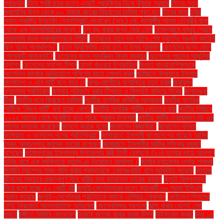
প্রাদুর্ভাব
চীনে প্রবীণদের যত্নে এআই প্রযুক্তির দিকে ঝুঁকছে সরকার
চীনের নতুন
জ্বালানির উৎস থেকে ৬০ হাজার বছরের বিদ্যুতের চাহিদা পূরণ হবে
চীনের মতে
চুরির
স্থান স্বরাষ্ট্র উপদেষ্টা লেফটেন্যান্ট জেনারেল (অব.) মো. জাহাঙ্গীর আলম চৌধুরীর বাসা
থেকে এক কিলোমিটারের মধ্যে।
চুল বড় করার জন্য সেরা তেল
চৌদ্দগ্রামে বন্ধুর প্রেমে
সহায়তার জন্য স্কুলছাত্রকে পিটুনি
ছাত্রদের নতুন দল গঠনে শেষ মুহূর্তেও সঙ্কট কাটেনি
ছিল অন্য সংক্রমণও"
ছেলে ক্রিকেটার হোক চান না উমর আকমল
ছেলেদের জন্য কোন
পোশাকটি মানানসই?
ছেলেদের জন্য সানস্ক্রিন ক্রিম ব্যবহার
ছেলেদের পছন্দের আধুনিক
ফ্যাশন
ছেলেদের ফ্যাশন টিপস
ছোলা খাওয়ার উপকারিতা
জনতা মাদ্রাসাশিক্ষককে
অশোভন কাজের অভিযোগে পুলিশের হাতে সোপর্দ করল
জমিয়তে উলামায়ে ইসলাম
বাংলাদেশ ও এবি পার্টি মনে করে যে
জম্মু–কাশ্মীরে অশান্তির নতুন তরঙ্গ
জরায়ুমুখ
ক্যানসার প্রতিরোধ
জলবায়ু পরিবর্তন খরার তীব্রতা ও বিস্তৃতি বাড়িয়ে দিচ্ছে
জলাতঙ্ক
টিকা
জাতীয় দলে ফিরছেন তামিম!
জাতীয় নাগরিক কমিটির আহ্বায়ক
জাতীয় নাগরিক
পার্টিকে ‘কিংস পার্টি’ বলা হচ্ছে কেন?
জাতীয় নাগরিক পার্টির নেতৃত্বে যারা
জাতীয় নির্বাচন
২০২৫ সালের শেষে অনুষ্ঠিত হতে পারে: প্রধান উপদেষ্টা
জাতীয় পার্টির চেয়ারম্যান জি এম
কাদের মন্তব্য করেছেন
জানলে অবাক হবেন
জানালেন বিজ্ঞানীরা"
জানালেন সুনিতা
জামায়াত ও অন্যান্য দলের প্রতিক্রিয়া''
জামায়াতে ইসলামী বাংলাদেশের নায়েবে আমির
সৈয়দ আবদুল্লাহ মুহাম্মদ তাহের বলেছেন
জামায়াতে ইসলামীর আমির শফিকুর রহমান
বলেছেন
জামালপুরের ইসলামপুর উপজেলায় স্ত্রী তিথী বেগমকে (২৩) হত্যার দায়ে আহসান
হাবিব নামে এক ব্যক্তিকে মৃত্যুদণ্ড দিয়েছেন আদালত।
জার্মান চ্যান্সেলর ওলাফ শলৎজ
জার্মানি ট্রাম্পের গাজা খালি করার প্রস্তাবকে 'কেলেঙ্কারি' বলে অভিহিত করেছে
জাহাজ
জীবনের সবচেয়ে গুরুত্বপূর্ণ তিন নারীর কথা জানালেন তারেক রহমান
জুলাই বিপ্লবগাথা
নিয়ে ছাপা হচ্ছে ৪০ কোটি বই
জুলাই-সেপ্টেম্বরের মধ্যে ব্যাংকটি ৬৬ পয়সা ইপিএস
অর্জন করেছে
জুলাই–সেপ্টেম্বর প্রান্তিকে ব্যাংক এশিয়ার লোকসান
জেইডেন সিলসের
টেস্ট ক্রিকেটে আন্তর্জাতিক অভিষেক
জেলেনস্কির প্রশংসা
ঝাল খাবার খেলেই মেদ
কমবে
টঙ্গীতে বিজিবি মোতায়েন
টমেটো সতেজ রাখার সহজ টিপস
টাইফয়েড জ্বর:
টানা ১৫