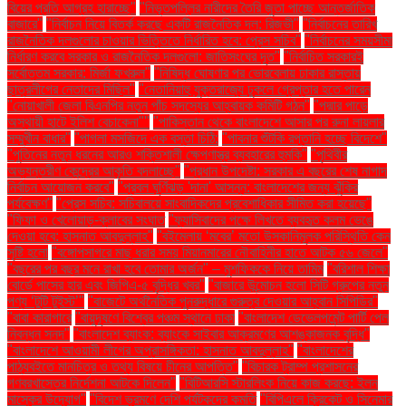
বিয়ের প্রতি আগ্রহ হারাচ্ছে"
"নিভৃতপল্লির নারীদের তৈরি জুতা পাচ্ছে আন্তর্জাতিক
বাজারে"
"নির্বাচন নিয়ে বিতর্ক করছে একটি রাজনৈতিক দল: রিজভী"
"নির্বাচনের তারিখ
রাজনৈতিক দলগুলোর চাওয়ার ভিত্তিতে নির্ধারিত হবে: প্রেস সচিব"
"নির্বাচনের সময়সীমা
নির্ধারণ করবে সরকার ও রাজনৈতিক দলগুলো: জাতিসংঘের দূত"
"নির্বাচিত সরকারই
সর্বোত্তম সরকার: মির্জা ফখরুল"
"নিষিদ্ধ ঘোষণার পর ভোরবেলায় ঢাকার রাস্তায়
ছাত্রলীগের নেতাদের মিছিল"
"নেতানিয়াহু যুক্তরাজ্যে ঢুকলে গ্রেপ্তার হতে পারেন
"নোয়াখালী জেলা বিএনপির নতুন পাঁচ সদস্যের আহ্বায়ক কমিটি গঠন"
"পদ্মার পাড়ে
অস্থায়ী হাটে ইলিশ বেচাকেনা"''
"পাকিস্তান থেকে বাংলাদেশে আসার পর রুনা লায়লার
সম্মুখীন বাধার"
"পাগলা মসজিদে এক বস্তা চিঠি:
"পাবনার শুঁটকি রপ্তানি হচ্ছে বিদেশে"
"পুতিনের নতুন ধরনের আরও শক্তিশালী ক্ষেপণাস্ত্র ব্যবহারের হুমকি"
"পৃথিবীর
অভ্যন্তরীণ কেন্দ্রের আকৃতি বদলাচ্ছে"
"প্রধান উপদেষ্টা: সরকার এ বছরের শেষ নাগাদ
নির্বাচন আয়োজন করবে"
"প্রবল ঘূর্ণিঝড় 'দানা' আসন্ন: বাংলাদেশের জন্য ঝুঁকির
পর্যবেক্ষণ"
"প্রেস সচিব: সচিবালয়ে সাংবাদিকদের প্রবেশাধিকার সীমিত করা হয়েছে"
"ফিফা ও খেলোয়াড়-ক্লাবের সংঘাত
"ফ্যাসিবাদের পক্ষে লিখতে ব্যবহৃত কলম ভেঙে
দেওয়া হবে: হাসনাত আবদুল্লাহ"
"বইমেলায় ‘মবের’ মতো উসকানিমূলক পরিস্থিতি কেন
সৃষ্টি হলো
"বঙ্গোপসাগরে মাছ ধরার সময় মিয়ানমারের নৌবাহিনীর হাতে আটক ৫৬ জেলে"
"বছরের পর বছর মনে রাখা হবে তোমার অর্জন" – মুশফিককে নিয়ে তামিম
"বরিশাল শিক্ষা
বোর্ডে পাসের হার এবং জিপিএ-৫ বৃদ্ধির খবর"
"বাজারে উন্মোচন হলো সিটি গ্রুপের নতুন
পণ্য ‘টুটি টুইস্ট’"
"বাজেটে অর্থনৈতিক পুনরুদ্ধারে গুরুত্ব দেওয়ার আহ্বান সিপিডির"
"বাবা কারাগারে
"বায়ুদূষণে বিশ্বের পঞ্চম স্থানে ঢাকা
"বাংলাদেশ ডেভেলপমেন্ট পার্টি পেল
নিবন্ধন সনদ"
"বাংলাদেশ ব্যাংক: ব্যাংকে সাইবার আক্রমণের আশঙ্কাজনক বৃদ্ধি"
"বাংলাদেশে আওয়ামী লীগের অপ্রাসঙ্গিকতা: হাসনাত আবদুল্লাহ"
"বাংলাদেশের
পাঠ্যবইতে মানচিত্র ও তথ্য বিষয়ে চীনের আপত্তি"
"বিচারক ট্রাম্প প্রশাসনের
গণবরখাস্তের নির্দেশনা আটকে দিলেন"
"বিটিআরসি স্টারলিংক নিয়ে কাজ করছে: ইলন
মাস্কের উদ্যোগ"
"বিদেশ ভ্রমণে দেশি পর্যটকদের কমতি
"বিপিএলে ক্রিকেট ও সিনেমার