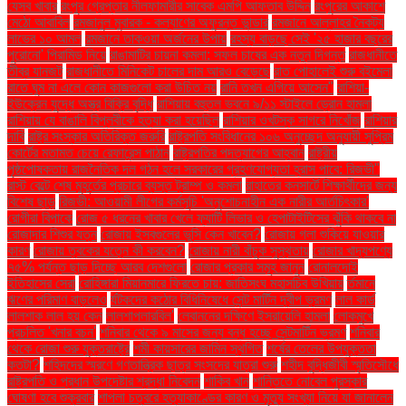
যেসব খাবার
রংপুর গ্রেপ্তার নীলফামারীর সাবেক এমপি আফতাব উদ্দিন
রংপুরের আকাশে
মেঠো আবাবিল
রমজানুল মুবারক - কল্যাণের অফুরন্ত ভান্ডার
রমজানে আল্লাহর নৈকট্য
লাভের ১০ আমল
রমজানে তাকওয়া অর্জনের উপায়
রহস্য বাড়ছে সেই '২৫ হাজার বছরের
পুরোনো' পিরামিড নিয়ে
রাঙামাটির চায়না কমলা: সফল চাষের এক নতুন দিগন্ত
রাজধানীতে
তীব্র যানজট
রাজধানীতে মিনিকেট চালের দাম আরও বেড়েছে
রাত পোহালেই শুরু বইমেলা
রাতে ঘুম না এলে কোন কাজগুলো করা উচিত নয়
রানি তখন এগিয়ে আসেন"
রাশিয়া-
ইউক্রেন যুদ্ধে অস্ত্র বিক্রি বৃদ্ধি
রাশিয়ায় বহুতল ভবনে ৯/১১ স্টাইলে ড্রোন হামলা
রাশিয়ায় যে বাঙালি বিপ্লবীকে হত্যা করা হয়েছিল
রাশিয়ার ওখটস্ক সাগরে নিখোঁজ
রাশিয়ার
দাবি
রাষ্ট্র সংস্কার অতিরিক্ত জরুরি
রাষ্ট্রপতি সংবিধানের ১০৬ অনুচ্ছেদ অনুযায়ী সুপ্রিম
কোর্টের মতামত চেয়ে রেফারেন্স পাঠান
রাষ্ট্রপতির পদত্যাগের আহ্বান
রাষ্ট্রীয়
পৃষ্ঠপোষকতায় রাজনৈতিক দল গঠন হলে সরকারের গ্রহণযোগ্যতা হ্রাস পাবে: রিজভী"
রাস্ট বেল্টে শেষ মুহূর্তের প্রচারে ব্যস্ত ট্রাম্প ও কমলা
রাহাতের কনসার্টে শিক্ষার্থীদের জন্য
বিশেষ ছাড়
রিজভী: আওয়ামী লীগের কর্মসূচি 'অনুশোচনাহীন এক নারীর আর্তচিৎকার'
রোগীরা বিপাকে
রোজ ৫ ধরনের খাবার খেলে ফ্যাটি লিভার ও হেপাটাইটিসের ঝুঁকি থাকবে না
রোজাদার শিশুর যত্ন
রোজায় ইসবগুলের ভুসি কেন খাবেন?
রোজায় গলা শুকিয়ে যাওয়ার
কারণ
রোজায় ত্বকের যত্নে কী করবেন?
রোজায় নারী বাঁচুক সুস্থতায়
রোজার খাদ্যপণ্যে
৭৫% পর্যন্ত ছাড় দিচ্ছে আরব দেশগুলো
রোজার প্রকার সমূহ জানুন
রোনালদোই
ইতিহাসের সেরা
রোহিঙ্গারা মিয়ানমারে ফিরতে চায়: জাতিসংঘ মহাসচিব উখিয়ায়
র্তমানে
ঋণের পরিমাণ বাড়লেও
র্যটকদের কঠোর বিধিনিষেধে সেন্ট মার্টিন দ্বীপ ভ্রমণ
লাল কার্ড
লালশাক লাল হয় কেন
লালশাপলারবিল'
লেবাননের দক্ষিণে ইসরায়েলি হামলা
লোকমুখে
প্রচলিত 'খনার বচন'
শনিবার থেকে ৯ মাসের জন্য বন্ধ হচ্ছে সেন্টমার্টিন ভ্রমণ
শনিবার
থেকে রোজা শুরু যুক্তরাষ্ট্রে
শমী কায়সারের জামিন স্থগিত
শর্ষের তেলের উপযুক্ততা
কতটা?
শহিদদের স্মরণে গণতান্ত্রিক ছাত্র সংসদের যাত্রা শুরু
শহীদ বুদ্ধিজীবী স্মৃতিসৌধে
রাষ্ট্রপতি ও প্রধান উপদেষ্টার শ্রদ্ধা নিবেদন
শাকিব খান
শান্তিতে নোবেল পুরস্কার
ঘোষণা হবে শুক্রবার
শাপলা চত্বরে হত্যাকাণ্ডের কারণ ও মৃত্যু সংখ্যা নিয়ে যা জানালেন