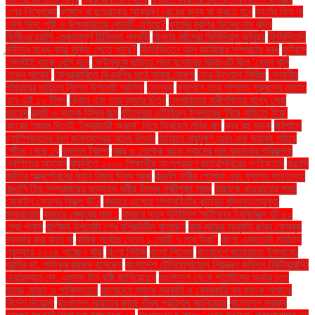
ওপর নিষেধাজ্ঞা
ফাঙ্গাস বা ছত্রাকের আক্রমণ রোধের জন্য যা করতে হবে
ফার্মের ডিম না
দেশি ডিম: পুষ্টি ও উপকারিতায় কোনটি এগিয়ে?
ফার্মের মুরগির ডিমের দাম বৃদ্ধি
ফিজিওথেরাপি -গুরুত্বপূর্ণ চিকিৎসা পদ্ধতি
ফিফার বর্ষসেরা ভিনিসিয়ুস জুনিয়র
ফিলিস্তিনি
বন্দীদের মধ্যে কারা মুক্তি পেতে পারে?
ফিলিস্তিনে আল জাজিরার সম্প্রচার বন্ধ
ফুটবলে
গোলটাই থাকে বেশি মনে
ফেইসবুকে ছড়িয়ে পড়া যশোরের ভিডিওটি ছিল ‘যেমন খুশি
তেমন সাজো’
ফেব্রুয়ারিতে বিএনপির মাঠে নামার ঘোষণা
ফের উত্তাল সিরিয়া
ফেলানীর
পরিবারের দায়িত্ব নিলেন উপদেষ্টা আসিফ
ফেসবুক
ফ্যাশনে তাক লাগাতে পুরুষদের মানতে
হবে এই ১০ টিপস
ফ্রিদা এবং তার ব্যথার চিত্র
ফ্লোরিডায় নারীশক্তির মধ্যে সেরা
জায়েদ
ফ্ল্যাট ও ব্যাংক হিসাব জব্দ
বইমেলায় তৌহিদুল ইসলামের ‘বিয়ে বাড়িতে ইয়ে’
বছরের প্রথম দিনেই ‘স্বৈরাচারী অঞ্জনা’ নিয়ে ফিরছেন মনির খান
বন্ধ বহু সড়ক
বরিশালে
চ্যাম্পিয়নদের বরণ জনসমুদ্রের আনন্দ উৎসব
বর্তমানে বায়ুদূষণ এমন এক ভয়াবহ পর্যায়ে
পৌঁছে গেছে যে
বললেন ট্রাম্প
বস্ত্র ও পোশাক খাতে গ্যাসের দাম বাড়ানোর পরিকল্পনা
স্থগিতের আহ্বান
বাকৃবিতে ১২০০ শিক্ষার্থীর অংশগ্রহণে ছাত্রশিবিরের গণইফতার
বাঙালি
জাতির আত্মগৌরবের মহান বিজয় দিবস আজ
বাঙালি নারীর পোশাক এবং ফ্যাশন সচেতনতা
বাঙালি হিন্দু সম্প্রদায়ের অন্যতম ধর্মীয় উৎসব লক্ষ্মীপূজা আজ
বাচ্চাকে খাওয়ানোর সময়
মোবাইল ফোনের বিকল্প কী?
বাজারে এসেছে গিগাবাইটের কৃত্রিম বুদ্ধিমত্তাযুক্ত
মাদারবোর্ড
বাজারে খেজুরের দাম ১
বাজারে নতুন স্টাইলিশ স্মার্টফোন ইনফিনিক্স হট ৫০
প্রো প্লাস
বাণিজ্য উপদেষ্টা শেখ বশিরউদ্দীন বলেছেন
বাবা-মায়ের অনুমতি ছাড়া ফেসবুক
ব্যবহার করা যাবে না
বার্ষিক সর্বোচ্চ বেতন ১ কোটি ৭ লাখ টাকা"
বাংলা একাডেমি সাহিত্য
পুরস্কার ২০২৪ পাচ্ছেন যাঁরা
বাংলা নিউজ
বাংলা সিনেমা
বাংলাদেশ জামায়াতে ইসলামের
আমির ডা. শফিকুর রহমান বলেছেন
বাংলাদেশ টেলিযোগাযোগ নিয়ন্ত্রণ কমিশন (বিটিআরসি)
চেয়ারম্যান মো. এমদাদ উল বারী জানিয়েছেন
বাংলাদেশ থেকে গার্মেন্টসের অর্ডার চলে
যাচ্ছে ভারত ও পাকিস্তানে
বাংলাদেশ ব্যাংক সরকারি ও বেসরকারি সব ব্যাংক শাখাকে
নির্দেশ দিয়েছে
বাংলাদেশ ভারতের কাছে তীব্র প্রতিবাদ জানিয়েছে
বাংলাদেশ সরকার