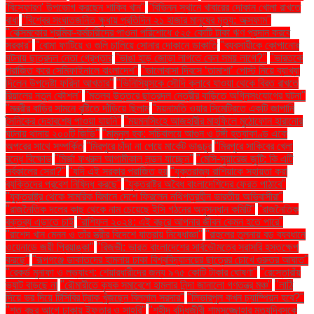
'বিস্ফোরণ' উপভোগ করছেন শাকিব খান"
"বিভিন্ন স্থানে খাবারের দোকান খোলা রাখতে
বাধা
"বিশ্বের সংঘাতজনিত ক্ষুধায় প্রতিদিন ২১ হাজার মানুষের মৃত্যু: অক্সফাম"
"বেক্সিমকোর শ্রমিক-কর্মচারীদের পাওনা পরিশোধে ৫২৫ কোটি টাকা ঋণ প্রদান করবে
সরকার"
"বোমা ফাটিয়ে ও গুলি চালিয়ে সোনার দোকানে ডাকাতি
"ব্যবসায়ীকে কোপানোর
ঘটনায় ছাত্রদল নেতা গ্রেপ্তার
"ভাঙা হাড় জোড়া লাগতে কেন সময় লাগে?"
"ভারতকে
পরাজিত করে সেমিফাইনালে বাংলাদেশ"
"ভালোবাসা দিবসে ‘তামাশা’ পোস্ট নিয়ে ব্যাখ্যা
দিলেন উপদেষ্টা ফরিদা আখতার"
"ভিনিসিয়ুসকে সৌদি ক্লাবে যাওয়া থেকে বিরত রাখতে
রিয়ালের নতুন কৌশল"
"মতলব উত্তরে ছাত্রদল নেত্রীর বাড়িতে অগ্নিসংযোগের ঘটনা"
"মন্ত্রীর বাড়ির সামনে বৃষ্টিতে দাঁড়িয়ে ছিলাম
"ময়নামতি ওয়ার সিমেট্রিতে একটি জাপানি
সৈনিকের দেহাবশেষ পাওয়া যায়নি"
"ময়মনসিংহে আজহারীর মাহফিলে মুঠোফোন হারানোর
ঘটনায় থানায় ২০০টি জিডি"
"মামুনুল হক: সচিবালয়ে আগুন ও টঙ্গী হত্যাকাণ্ড একে
অপরের সাথে সম্পর্কিত
"মিরপুরে চাঁদা না পেয়ে মার্কেট ভাঙচুর
"মিরপুরে সাকিবের খেলা
বন্ধে বিক্ষোভ
"মির্জা ফখরুল আগামীকাল লন্ডন যাচ্ছেন"
"মেসি-সুয়ারেজ জুটি: কি এটি
সর্বকালের সেরা?"
"যদি এই সরকার পরাজিত হয়
"যুক্তরাজ্য রাশিয়াকে সহায়তা করা
ব্যক্তিদের প্রবেশ নিষিদ্ধ করছে"
"যুক্তরাষ্ট্র অবৈধ বাংলাদেশিদের ফেরত পাঠাবে"
"যুক্তরাষ্ট্র থেকে সামরিক বিমানে দেশে ফিরলেন নথিপত্রহীন ভারতীয় অভিবাসীরা"
"রাজনৈতিক দলের কাছ থেকে নাম চেয়েছে ইসি গঠনের অনুসন্ধান কমিটি"
"রাজনৈতিক
বক্তব্য এড়াতে চাই
"রাশিফল ২০২৪: এই বছরে আপনার জীবন কেমন হতে পারে"
"রাশেদ খান মেনন ও তাঁর স্ত্রীর বিদেশে যাত্রায় নিষেধাজ্ঞা"
"রাহুলের তুলনায় বড় ব্যবধানে
ওয়েনাডে জয়ী প্রিয়াঙ্কা"
"রিজভী: ভারত বাংলাদেশের সার্বভৌমত্বে সরাসরি হস্তক্ষেপ
করছে"
"রূপগঞ্জে ডাকাতদের হামলায় ঢাকা বিশ্ববিদ্যালয়ের ছাত্রের চোখে গুরুতর আঘাত"
"রেকর্ড মুনাফা ও লভ্যাংশ: শেয়ারধারীদের জন্য ৯৭৫ কোটি টাকার ঘোষণা"
"রেস্তোরাঁয়
ভ্যাট বাড়ছে না
"রৌমারীতে কৃষক সমাবেশে হামলার নিন্দা জানালো গণতন্ত্র মঞ্চ"
"লাঠি
দিয়ে ভর দিয়ে টিসিবির ট্রাক খুঁজছেন বিল্লাল সরদার"
"লিভারপুল কখন চ্যাম্পিয়ন হবে?"
"শত বছর আগে ঢাকায় ইফতার ও সাহ্‌রি"
"শহীদ বুদ্ধিজীবী শামসুজ্জোহার মৃত্যুদিবসকে