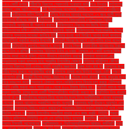
২৪২ কোটি ডলার"
পরীমণির বিরুদ্ধে গ্রেফতারি পরোয়ানা জারি
পরে উদ্ধার"
পর্তুগালের
পরাজয়; শেষ আটে স্পেন""
পর্দা উন্মোচনের অপেক্ষায় টোকিও আন্তর্জাতিক চলচ্চিত্র
উৎসব
পর্যটকদের কাটল নির্ঘুম রাত
পশ্চিম ইরাকের আনবার প্রদেশে ১৭ বছর বয়সী হুদার
(ছদ্মনাম) জীবনের কাহিনি
পাকিস্তান
পাকিস্তান বিমানবাহিনী চ্যাম্পিয়নস ট্রফির
উদ্বোধনী অনুষ্ঠানে কী প্রদর্শন করবে?
পাকিস্তানে ট্রেনের সব জিম্মি উদ্ধার
পাকিস্তানের দক্ষিণ ওয়াজিরিস্তানে কারফিউ আরোপ
পাকিস্তানের প্রধানমন্ত্রীর খালেদা
জিয়াকে সুস্থতার শুভেচ্ছা জানিয়ে চিঠি
পাচার হওয়া অর্থ ফিরিয়ে আনার জন্য কানাডার
সহযোগিতা প্রার্থনা প্রধান উপদেষ্টার
পাঠ্যবই বিতরণের আগে নোট-গাইড ছাপা বন্ধের
নির্দেশ
পাঠ্যবইয়ে র‍্যাপার সেজান ও হান্নান
পায়ের শিকল
পারমাণবিক আলোচনায় ইরানের
পাশে চীন ও রাশিয়া
পিকাসোর ‘উইমেন উইথ এ ওয়াচ’ নিলামে ১৪ কোটি ডলারে বিক্রি
পিঠের ব্যথা থেকে মুক্তি পেতে কীভাবে মোকাবিলা করবেন
পিলখানা হত্যাকাণ্ডের
পুনঃতদন্ত দ্রুত সম্পন্ন হবে: স্বরাষ্ট্র উপদেষ্টার ঘোষণা"
পুতিনের হানিট্র্যাপ কৌশল
পুতুলের বিরুদ্ধে চিঠি এখনও পায়নি পররাষ্ট্র মন্ত্রণালয়
পুরুষ যখন বাবা হন
পুরুষদের জন্য
শরীর সুস্থ রাখতে প্রয়োজনীয় খাবার
পুলিশকে হামলা করে ছিনিয়ে নেয়ার চেষ্টা"
পেছনে
ফেললেন রদ্রি
পেনাল্টি মিসের ম্যাচে রিয়ালের জয়
পেঁয়াজ ছাড়া রান্না!
পোষা কুকুরের জন্য
বিয়ে ভাঙলেন কনে!
প্রতারণা ঠেকাতে নতুন ভেরিফিকেশন ফিচার চালু করছে টেলিগ্রাম
প্রতি কেজি শুকনা শজন পাতা ৩৫০ থেকে ৪০০ টাকায় বিক্রি হয়।
প্রতিটি ব্যাংক শাখায়
স্কুল ব্যাংকিং চালুর জন্য একটি শিক্ষাপ্রতিষ্ঠান প্রতিষ্ঠা করতে হবে
প্রতিদিন ডিম খাওয়া:
ভালো না মন্দ
প্রতিষ্ঠানের প্রভাব নিয়ে গবেষণার জন্য তিন অর্থনীতিবিদ নোবেল পুরস্কার
পেলেন"
প্রথম আলোতে প্রকাশিত সংবাদ অনুযায়ী
প্রথমবার জুটি বাঁধছেন আয়ুষ্মান এবং
রাশমিকা
প্রথমবার বিমানে ভ্রমণ করছেন? প্রথমবার বিমানে ভ্রমণ করছেন? সঙ্গে যেসব
জিনিস নেবেন না
প্রধান উপদেষ্টার সময়সীমা মাথায় রেখে কাজ করছি: সিইসি"
প্রধান
নির্বাচন কমিশনার (সিইসি) এ এম এম নাসির উদ্দিন বলেছেন
প্রযুক্তি
প্রযুক্তি ব্যবহার
প্রশ্ন ইসলামী আন্দোলনের"
প্রাইমমুভার ও ট্রেইলরশ্রমিকদের আবারও কর্মবিরতি
প্রায়
১৯ লাখের মতো মানুষ
প্রায় এক মাস হলো
ফজলে করিমের দুই ছেলের বিদেশ যাওয়ার