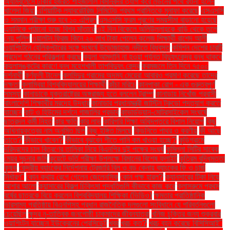
অ্যাম্বুলেন্সে ঢাকার হজরত শাহজালাল বিমানবন্দর ত্যাগ করে লন্ডনের পথে রওনা হলেন
খালেদা জিয়া
এশিয়াটিক ল্যাবরেটরিজ লিমিটেড প্রথম প্রান্তিকে মুনাফা করেছে
এসএসসি
ও সমমান পরীক্ষা শুরু হবে ১০ এপ্রিল
এসএসসি ফরম পূরণের সময়সীমা বাড়ানো হয়েছে
এ্যানিকে পাঠানো হচ্ছে বিশ্ব সাঁতারে
ওই দিন বিকেলে অলিউল্লাহকে বাড়ি থেকে তুলে
নেয় পুলিশ
ওয়ালটন ফ্রিজ কিনে ২০ লাখ টাকা পেলেন কলেজ শিক্ষার্থী রাশেদ আলী
ওয়াশিংটনে হেলিকপ্টারের সঙ্গে সংঘর্ষে উড়োজাহাজ নদীতে বিধ্বস্ত
কমিশন দেশের চারটি
প্রদেশ গঠনের পরিকল্পনা করছে
কয়লা আমদানি না হওয়া পর্যন্ত বিদ্যুৎকেন্দ্র বন্ধ থাকবে
কয়লাসঙ্কটের কারণে বন্ধ মহেশখালী তাপবিদ্যুৎ কেন্দ্র
করমজলে তিন দিনে ৭৫০০
দর্শনার্থী
কর্ণফুলী টানেল
কলসিন্দুর গ্রামের অদম্য মেয়েরা আবারও প্রমাণ করেছে তাদের
দক্ষতা
কলাম্বিয়া বিশ্ববিদ্যালয়ের শিক্ষার্থী
কাঁচা মরিচে
কানপাকা রোগ - এক গুরুত্বপুর্ণ
সমস্যা
কানাডাকে যুক্তরাষ্ট্রের অঙ্গরাজ্য হতে বললেন ট্রাম্প
কানাডায় নিখোঁজ প্রবাসী
বাংলাদেশি শিক্ষার্থীর মরদেহ উদ্ধার
কানাডার প্রধানমন্ত্রী জাস্টিন ট্রুডো পদত্যাগ করতে
যাচ্ছেন
কান্ট ও হিউমের দর্শনে গাজালির প্রভাব
কাভার্ডভ্যান-মোটরসাইকেল সংঘর্ষে
ছাত্রদল কর্মী নিহত
কার ক্ষতি
কার লাভ
কারিগরি শিক্ষা অধিদপ্তরে বিশাল নিয়োগ
কিছু
অধিনায়কত্বের নাম অনুমিত ছিল
কিছু ইঙ্গিত মিলছে
কিডনিতে পাথর ও করণীয়
কী আছে
তাতে?
কীভাবে খাবেন?
কীভাবে বুঝবেন শীতে পানি কম খাওয়া হচ্ছে?
কুড়িগ্রামে
দরিদ্রদের চাল বিতরণের তালিকা নিয়ে বিএনপির দুই পক্ষের সংঘর্ষ
কুমিল্লা সিটির সাবেক
মেয়র সূচনার জমি
কুয়েটে ভর্তি পরীক্ষা উপলক্ষে বিমানের বিশেষ ফ্লাইট
কৃত্রিম বুদ্ধিমত্তা
কৃষক
কেন্দ্রীয় ব্যাংকের নির্দেশনায় ট্রেজারি বিল ও বন্ড কেনায় ব্যাংকের ফি ও চার্জ
নির্ধারণ"
কোন কথায় রেগে গেলেন জেলেনস্কি
কোন পক্ষ হারল?
ক্যানসারের টিকা নিয়ে
আশার আলো
ক্যান্সারের বিকল্প চিকিৎসা পদ্ধতিগুলি কীভাবে কাজ করে
ক্লাসরুমে প্রথম
বর্ষের ছাত্রকে বিয়ে করলেন বিশ্ববিদ্যালয় শিক্ষিকা (ভিডিও)
ক্ষমতার প্রাতিষ্ঠানিক
ভারসাম্য প্রতিষ্ঠায় বিএনপিসহ প্রধান রাজনৈতিক দলগুলো সংবিধানে যে পরিবর্তনগুলো
চেয়েছিল
ক্ষুদ্র নৃ-তাত্বিক জনগোষ্ঠী চাকমাদের জীবনযাত্রা
খনিজ চুক্তির জন্য শুক্রবার
ওয়াশিংটন যাচ্ছেন ইউক্রেনের প্রেসিডেন্ট
খবর
খরচ কত?
খরচ বহন করেছে বিসিসিআই"