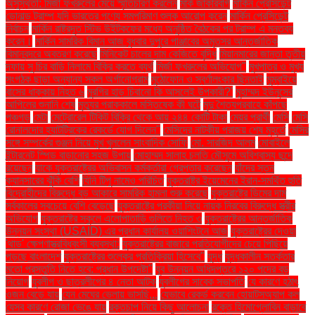
অসুস্থতা: মির্জা ফখরুলের মেয়ে স্মৃতিচারণ করলেন
মার্ক জাকারবার্গ
মার্কিন প্রেসিডেন্ট
ডোনাল্ড ট্রাম্প যদি ভারতের পণ্যে সমপরিমাণ শুল্ক আরোপ করেন
মার্কিন প্রেসিডেন্ট
নির্বাচন
মার্কিন রাষ্ট্রদূত স্টিভ উইটকফের মধ্যে অনুষ্ঠিত বৈঠকের পর ট্রাম্প এ মন্তব্য
করেন।
মার্কিন সামরিক বিমান আজ বুধবার দুপুরে পাঞ্জাবের অমৃতসর আন্তর্জাতিক
বিমানবন্দরে অবতরণ করেছে
মিনিকেট চালের দাম কেজিতে বৃদ্ধি
মিয়ানমারের জান্তা তৃতীয়
দফায় সু চির বাড়ি নিলামে বিক্রি করতে ব্যর্থ
মির্জা ফখরুলের অভিযোগ"
মুখপাত্র ও মুখ্য
সংগঠক ছাড়া অন্যান্য সকল অর্গানোগ্রাম
মুঠোফোন ও স্বর্ণালংকার ছিনতাই
মুম্বাইয়ে
বাসের ধাক্কায় নিহত ৬
মুরগির হাড় চিবানো কি আসলেই উপকারী?'
মুহাম্মদ ইউনূসের
আপিলের শুনানি শেষ
মৃত্যুর প্রাক্কালে মস্তিষ্কে কী ঘটে
মৃদু শৈত্যপ্রবাহে কাঁপছে
পঞ্চগড়
মেটা
মেট্রোরেল টিকিট বিক্রি থেকে আয় ২৪৪ কোটি টাকা
মেয়র প্রার্থী
মেসি
মেসি
রোনালদোর হ্যাটট্রিকের রেকর্ডে যোগ দিলেন"
মেসিদের নাটকীয় পরাজয় শেষ মুহূর্তে
মেসির
সঙ্গে সম্পর্কের গুঞ্জন নিয়ে মুখ খুললেন সাংবাদিক সোফি
মো. সারজিদ আলম
মোবাইলে
ইন্টারনেট স্পিড বাড়ানোর সহজ উপায়
মোহাম্মদ সালাহ চলতি মৌসুমে অবিশ্বাস্য ছন্দে
রয়েছেন
যাকে যুক্তরাষ্ট্রের অভিবাসন কর্মকর্তারা গ্রেপ্তার করেছেন
যাঁদের স্তন
ক্যানসারের ঝুঁকি বেশি
যিনি টিপু নামেও পরিচিত
যুক্তরাষ্ট্র ইয়েমেনের ইরান-সমর্থিত হুতি
বিদ্রোহীদের বিরুদ্ধে বড় আকারে সামরিক হামলা শুরু করেছে
যুক্তরাষ্ট্রে ডিমের দাম
সর্বকালের সবচেয়ে বেশি বেড়েছে
যুক্তরাষ্ট্রে পরকীয়া নিয়ে নায়ক নিরবের বিরুদ্ধে স্ত্রীর
অভিযোগ
যুক্তরাষ্ট্রে স্কুলে এলোপাতাড়ি গুলিতে নিহত ৩
যুক্তরাষ্ট্রের আন্তর্জাতিক
উন্নয়ন সংস্থা (USAID) এর প্রধান কার্যালয় ওয়াশিংটনে আজ
যুক্তরাষ্ট্রের দেওয়া
'থাড' ক্ষেপণাস্ত্রবিধ্বংসী ব্যবস্থা:
যুক্তরাষ্ট্রের বাজারে প্রতিযোগীদের চেয়ে পিছিয়ে
পড়ছে বাংলাদেশ
যুক্তরাষ্ট্রের শুল্কের প্রতিক্রিয়া হিসেবে"
যুদ্ধ
যুদ্ধকালীন সতর্কতার
মতো প্রস্তুতি নিতে হবে: প্রধান উপদেষ্টা"
যুব উন্নয়ন অধিদপ্তরে ১২০ পদের বড়
নিয়োগ
যুবলীগ ও ছাত্রলীগের ৪ নেতা আটক
যুবলীগের সাবেক সভাপতি
যে কারণে হঠাৎ
ওজন বেড়ে যায়
যেন মেঘের ভেলায় ভাসছি...
যেভাবে রেকর্ড করবেন হোয়াটসঅ্যাপ কল
যেসব কারণে রোজা ভেঙে যায়
রক্তচাপ নিয়ে কিছু আলোচনা
রক্তে হিমোগ্লোবিন বাড়াবে