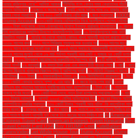
আমার কুমিল্লার মেয়ে”: আসিফ আকবর
“টিসিবির পণ্য কেনার সময় ক্রেতাদের পাঁচটি
প্রধান অভিযোগ”
“ডেঙ্গুতে ৭ জনের মৃত্যু
“দুবাই থেকে অবৈধ পথে ৩২ হাজার কোটি
টাকার সোনা প্রবাহিত”
“বর্ষে ২০০ কোটি টাকার বেশি বরাদ্দ
১ জন গ্রেপ্তার"
1000$
Trump Account
১০৩ কোটি টাকার হেলিকপ্টার নিয়ে অনুশীলনে গেলেন নেইমার
১২০০ টাকা প্যাকেজে হেলথ চেকআপের সুযোগ ইনসাফ বারাকাহ হাসপাতালে
১৮ বছরের
দীর্ঘ ক্যারিয়ারের সমাপ্তি টানলেন মাহমুদউল্লাহ রিয়াদ
১৯ বিশ্ববিদ্যালয়ে গুচ্ছ ভর্তি
বিজ্ঞপ্তি প্রকাশ
২ মার্চের পর থেকে গাজায় কোনও খাদ্য সামগ্রী প্রবেশ করতে পারেনি
২০০৮ সালের কথা
২০১১ সালে সিরিয়ায় গৃহযুদ্ধ শুরু হওয়ার পর
২০২১ সালের জুনে
২০২২ সালে ডলারের সংকট শুরু হলে
২০২৪ সালে সবচেয়ে প্রভাবশালী বাংলাদেশি কারা?
২০২৪ সালের জুলাই থেকে ১৯ মার্চ পর্যন্ত প্রবাসী আয় মোট ২ হাজার ৭৪ কোটি ডলার
হয়েছে
২০২৬ বিশ্বকাপ আয়োজনের গুরুদায়িত্ব ট্রাম্পের কাঁধে
২৮টি গুলিতে নিহত হন
ইন্দিরা গান্ধী
২৯ জানুয়ারি
২৯ বস্তা টাকা এবং এক বস্তা চিঠি পাওয়া গেছে
৩ মার্চ
৩ মার্চে
খালেদা জিয়াকে খালাসের বিরুদ্ধে লিভ টু আপিলের শুনানি
৩০ মিনিটে নিয়ন্ত্রণে আসে"
৩০
সেপ্টেম্বর
৩০০ টাকা!
৩৩ হামলাকারীসহ নিহত ৫৮
৩৬৯ ফিলিস্তিনি কারামুক্ত"
৪ দিনে
৮০০ কোটি! কোথায় থামবে 'পুষ্পা ২' এর আয়?
৪১ বছরে বিচার শেষ হয়নি
৪৩তম
বিসিএস বাদ পড়াদের আবেদন পুনর্বিবেচনার সভা বৃহস্পতিবার
৫ টাকা বেশি
৫ শতাংশই
থাকবে পূর্বের মতো"
৫০০ কোটি টাকা দেবে: নতুন টাকা ছাপানোর প্রয়োজন নেই
৬ মার্চ
৬৭৫ টাকায় আমদানি
৭ আগস্ট ২০০৫: মেসির অভিষেকের দিন
৭ বছরের শিশুকে আইটি
কোম্পানিতে চাকরির প্রস্তাব
৭৩০ কোটি টাকার ‘প্রবাসী আয় নাটক’ কি কালোটাকা সাদা
করার জন্য?
৮ চক্রের জড়িত"
৮ জন আহত
৮.৬ শতাংশ ১৮ মাসের মধ্যে নির্বাচন চান
৮.৭ শতাংশ জনগণ আগামী দুই থেকে তিন বছরের মধ্যে নির্বাচন চান
AI
American
Express Travel Card
American Express Travel Rewards
Best
Travel Credit Card USA
Buy TRUMP Coin
CuteBabies
FunnyVideo
Get White House Tour
Trump Account
Trump
Account vs Trump Coin:
Trump Account vs Trump Coin: