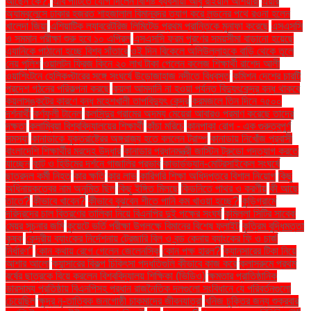
আছেন কে?.
এবি পার্টিতে যোগ দিলেন বিশিষ্ট ব্যবসায়ী আবু রাইয়ান আশয়ারী
এয়ার
অ্যাম্বুলেন্সে ঢাকার হজরত শাহজালাল বিমানবন্দর ত্যাগ করে লন্ডনের পথে রওনা হলেন
খালেদা জিয়া
এশিয়াটিক ল্যাবরেটরিজ লিমিটেড প্রথম প্রান্তিকে মুনাফা করেছে
এসএসসি
ও সমমান পরীক্ষা শুরু হবে ১০ এপ্রিল
এসএসসি ফরম পূরণের সময়সীমা বাড়ানো হয়েছে
এ্যানিকে পাঠানো হচ্ছে বিশ্ব সাঁতারে
ওই দিন বিকেলে অলিউল্লাহকে বাড়ি থেকে তুলে
নেয় পুলিশ
ওয়ালটন ফ্রিজ কিনে ২০ লাখ টাকা পেলেন কলেজ শিক্ষার্থী রাশেদ আলী
ওয়াশিংটনে হেলিকপ্টারের সঙ্গে সংঘর্ষে উড়োজাহাজ নদীতে বিধ্বস্ত
কমিশন দেশের চারটি
প্রদেশ গঠনের পরিকল্পনা করছে
কয়লা আমদানি না হওয়া পর্যন্ত বিদ্যুৎকেন্দ্র বন্ধ থাকবে
কয়লাসঙ্কটের কারণে বন্ধ মহেশখালী তাপবিদ্যুৎ কেন্দ্র
করমজলে তিন দিনে ৭৫০০
দর্শনার্থী
কর্ণফুলী টানেল
কলসিন্দুর গ্রামের অদম্য মেয়েরা আবারও প্রমাণ করেছে তাদের
দক্ষতা
কলাম্বিয়া বিশ্ববিদ্যালয়ের শিক্ষার্থী
কাঁচা মরিচে
কানপাকা রোগ - এক গুরুত্বপুর্ণ
সমস্যা
কানাডাকে যুক্তরাষ্ট্রের অঙ্গরাজ্য হতে বললেন ট্রাম্প
কানাডায় নিখোঁজ প্রবাসী
বাংলাদেশি শিক্ষার্থীর মরদেহ উদ্ধার
কানাডার প্রধানমন্ত্রী জাস্টিন ট্রুডো পদত্যাগ করতে
যাচ্ছেন
কান্ট ও হিউমের দর্শনে গাজালির প্রভাব
কাভার্ডভ্যান-মোটরসাইকেল সংঘর্ষে
ছাত্রদল কর্মী নিহত
কার ক্ষতি
কার লাভ
কারিগরি শিক্ষা অধিদপ্তরে বিশাল নিয়োগ
কিছু
অধিনায়কত্বের নাম অনুমিত ছিল
কিছু ইঙ্গিত মিলছে
কিডনিতে পাথর ও করণীয়
কী আছে
তাতে?
কীভাবে খাবেন?
কীভাবে বুঝবেন শীতে পানি কম খাওয়া হচ্ছে?
কুড়িগ্রামে
দরিদ্রদের চাল বিতরণের তালিকা নিয়ে বিএনপির দুই পক্ষের সংঘর্ষ
কুমিল্লা সিটির সাবেক
মেয়র সূচনার জমি
কুয়েটে ভর্তি পরীক্ষা উপলক্ষে বিমানের বিশেষ ফ্লাইট
কৃত্রিম বুদ্ধিমত্তা
কৃষক
কেন্দ্রীয় ব্যাংকের নির্দেশনায় ট্রেজারি বিল ও বন্ড কেনায় ব্যাংকের ফি ও চার্জ
নির্ধারণ"
কোন কথায় রেগে গেলেন জেলেনস্কি
কোন পক্ষ হারল?
ক্যানসারের টিকা নিয়ে
আশার আলো
ক্যান্সারের বিকল্প চিকিৎসা পদ্ধতিগুলি কীভাবে কাজ করে
ক্লাসরুমে প্রথম
বর্ষের ছাত্রকে বিয়ে করলেন বিশ্ববিদ্যালয় শিক্ষিকা (ভিডিও)
ক্ষমতার প্রাতিষ্ঠানিক
ভারসাম্য প্রতিষ্ঠায় বিএনপিসহ প্রধান রাজনৈতিক দলগুলো সংবিধানে যে পরিবর্তনগুলো
চেয়েছিল
ক্ষুদ্র নৃ-তাত্বিক জনগোষ্ঠী চাকমাদের জীবনযাত্রা
খনিজ চুক্তির জন্য শুক্রবার