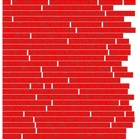
কমবে
টঙ্গীতে বিজিবি মোতায়েন
টমেটো সতেজ রাখার সহজ টিপস
টাইফয়েড জ্বর:
টানা ১৫
মাসের ভয়াবহ সংঘর্ষের পর
টিউলিপসহ ৭ জনের ব্যাংক হিসাব তলব
টেকসই
বিশ্ববিদ্যালয়ের তালিকায় বাংলাদেশের সেরা ড্যাফোডিল ইউনিভার্সিটি
টেসলার শেয়ারে বড়
ধাক্কা
ট্রাম্প–মাস্ক: ‘ইউএসএআইডি বন্ধ করা আমাদের শত্রুদের জন্য উপহার
ট্রাম্পের ঘাঁটিতে জনমত জরিপে এগিয়ে কমলা
ট্রাম্পের জন্য সুখবর
ট্রাম্পের নির্দেশনায়
গত শুক্রবার ভয়েস অব আমেরিকার মূল প্রতিষ্ঠান
ট্রাম্পের নির্দেশে ভয়েস অব আমেরিকার
১৩০০ কর্মী ছুটিতে
ট্রাম্পের পরিকল্পনা মোকাবেলায় আরব শীর্ষ কূটনীতিকদের বৈঠক
ট্রাম্পের ভাষণে কংগ্রেসে তীব্র উত্তেজনা
ট্রাম্পের সঙ্গে মোদির ফোনালাপ
ট্রাম্পের
স্বাক্ষরে সেনাবাহিনী থেকে ট্রান্সজেন্ডারদের বাদ দেওয়ার নির্বাহী আদেশ
ট্রেনের অগ্রিম
টিকিট বিক্রি শুরু
ট্রেন্ডি ডিজাইনে 'সারা'র শীতকালীন পোশাকের সংগ্রহ
ঠাকুরগাঁও শহর
থেকে অপহৃত হন
ঠান্ডা-কাশি থেকে বাঁচতে বাইকারদের যা করা উচিত
ডলারের দাম না
বাড়লেও প্রবাসী আয় যেভাবে বাড়ছে
ডলারের বিপরীতে রুপির মূল্য নেমে এসেছে
ইতিহাসের সর্বনিম্ন স্তরে
ডাইনোসর পুনরুদ্ধারের চেষ্টা করছেন বিজ্ঞানীরা
ডায়াবেটিস
রোগীদের আতঙ্কের কারণ
ডায়াবেটিস রোগীদের জন্য উপকারী সজনে ডাঁটা
ডায়াবেটিসের
৪টি লক্ষণ যা কেবল নারীদের মধ্যে দেখা যায়
ডালিম খাওয়ার অসংখ্য উপকারিতা
ডিএসসিসি নির্বাচন
ডিপসিক
ডেঙ্গু
ডেঙ্গু হওয়ার কারণ এবং তার হাত থেকে বাঁচার উপায়
ডেভেলপমেন্ট পার্টি পেল নির্বাচন কমিশনের নিবন্ধন"
ডেসটিনি-ইভ্যালি সহ এমএলএম
ব্যবসা নিয়ে সতর্কবার্তা
ডোনাল্ড ট্রাম্প যুক্তরাষ্ট্রের কেন্দ্রীয় গোয়েন্দা সংস্থা (এফবিআই)
ড্রোনের মাধ্যমে নজরদারি চলছে
ঢাকা আন্তর্জাতিক ম্যারাথন-২০২৫ অনুষ্ঠিত
ঢাকায়
ছিনতাই ও ডাকাতির প্রবণতা
ঢাকায় নিযুক্ত জাতিসংঘের আবাসিক সমন্বয়কারী গোয়েন
লুইস বলেছেন
ঢাকায় হাঁটার গতি এখন গাড়ির চেয়েও বেশি''
ঢাকার পাইকারি বাজার'
ঢাকার
বাতাস ‘অস্বাস্থ্যকর’
ঢাবি উপাচার্যের দুঃখ প্রকাশ অনাকাঙ্ক্ষিত ঘটনার জন্য
তবুও শ্রোতা
হীন বাংলাদেশ বেতার”
তবে আমরাও পরাজিত হব: মাহমুদুর রহমান মান্না"
তরুণ ট্রাম্পের
চরিত্রে দুর্দান্ত স্ট্যান
তরুণ-তরুণীদের অঙ্গ-প্রত্যঙ্গের ক্ষতির প্রবণতা বৃদ্ধি করছে
অ্যালকোহল
তরুণদের নতুন রাজনৈতিক দলের প্রতিষ্ঠাকালীন কমিটির সদস্য সংখ্যা