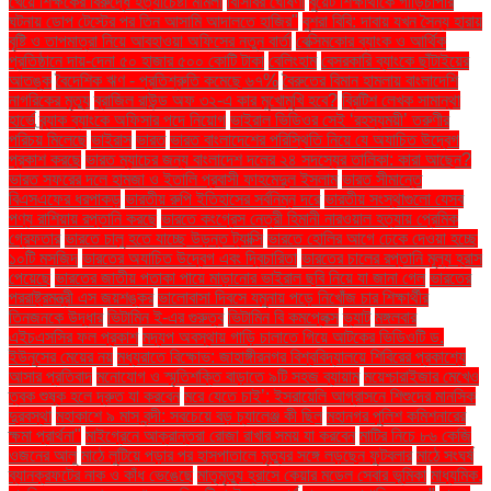
খেয়ে শিক্ষকের বিরুদ্ধে হত্যাচেষ্টা মামলা
বিসিবির ঘোষণা
বুয়েট শিক্ষার্থীকে গাড়িচাপার
ঘটনায় ডোপ টেস্টের পর তিন আসামি আদালতে হাজির"
বুশরা বিবি: দাবায় যখন সৈন্য হারায়
বৃষ্টি ও তাপমাত্রা নিয়ে আবহাওয়া অফিসের নতুন বার্তা
বেক্সিমকোর ব্যাংক ও আর্থিক
প্রতিষ্ঠানে দায়-দেনা ৫০ হাজার ৫০০ কোটি টাকা
বেলিংহাম
বেসরকারি ব্যাংকে ছাঁটাইয়ের
আতঙ্ক
বৈদেশিক ঋণ - প্রতিশ্রুতি কমেছে ৬৭%
বৈরুতের বিমান হামলায় বাংলাদেশি
নাগরিকের মৃত্যু
ব্রাজিল রাউন্ড অফ ৩২-এ কার মুখোমুখি হবে?
ব্রিটিশ লেখক সামান্থা
হার্ভে
ব্র্যাক ব্যাংকে অফিসার পদে নিয়োগ
ভাইরাল ভিডিওর সেই ‘রহস্যময়ী’ তরুণীর
পরিচয় মিলেছে
ভাইরাস
ভারত
ভারত বাংলাদেশের পরিস্থিতি নিয়ে যে অযাচিত উদ্বেগ
প্রকাশ করছে
ভারত ম্যাচের জন্য বাংলাদেশ দলের ২৪ সদস্যের তালিকা: কারা আছেন?
ভারত সফরের দলে হামজা ও ইতালি প্রবাসী ফাহমেদুল ইসলাম
ভারত সীমান্তে
বিএসএফের ধরপাকড়
ভারতীয় রুপি ইতিহাসের সর্বনিম্ন দরে
ভারতীয় সংস্থাগুলো যেসব
পণ্য রাশিয়ায় রপ্তানি করছে
ভারতে কংগ্রেস নেত্রী হিমানী নারওয়াল হত্যায় প্রেমিক
গ্রেফতার
ভারতে চালু হতে যাচ্ছে উড়ন্ত ট্যাক্সি
ভারতে হোলির আগে ঢেকে দেওয়া হচ্ছে
১০টি মসজিদ
ভারতের অযাচিত উদ্বেগ এবং দ্বিচারিতা
ভারতের চালের রপ্তানি মূল্য হ্রাস
পেয়েছে
ভারতের জাতীয় পতাকা পায়ে মাড়ানোর ভাইরাল ছবি নিয়ে যা জানা গেল
ভারতের
পররাষ্ট্রমন্ত্রী এস জয়শঙ্কর
ভালোবাসা দিবসে যমুনায় পড়ে নিখোঁজ চার শিক্ষার্থীর
তিনজনকে উদ্ধার
ভিটামিন ই-এর গুরুত্ব
ভিটামিন বি কমপ্লেক্স
ভ্যাট
মঙ্গলবার
এইচএসসির ফল প্রকাশ
মদ্যপ অবস্থায় গাড়ি চালাতে গিয়ে আটকের ভিডিওটি ড.
ইউনূসের মেয়ের নয়
মধ্যরাতে বিক্ষোভ: জাহাঙ্গীরনগর বিশ্ববিদ্যালয়ে শিবিরের প্রকাশ্যে
আসার প্রতিবাদ
মনোযোগ ও স্মৃতিশক্তি বাড়াতে ৯টি সহজ ব্যায়াম
ময়েশ্চারাইজার মেখেও
ত্বক শুষ্ক হলে দ্রুত যা করবেন
মরে যেতে চাই’: ইসরায়েলি আগ্রাসনে শিশুদের মানসিক
দুরবস্থা
মহাকাশে ৯ মাস বন্দী: সবচেয়ে বড় চ্যালেঞ্জ কী ছিল
মহানগর পুলিশ কমিশনারের
ক্ষমা প্রার্থনা"
মাইগ্রেনে আক্রান্তরা রোজা রাখার সময় যা করবেন
মাটির নিচে ৮৬ কেজি
ওজনের আলু
মাঠে লুটিয়ে পড়ার পর হাসপাতালে মৃত্যুর সঙ্গে লড়ছেন ফুটবলার
মাঠে সংঘর্ষ
ব্যানক্রফটের নাক ও কাঁধ ভেঙেছে
মাতৃমৃত্যু হ্রাসে কেয়ার মডেল সেবার ভূমিকা
মাধ্যমিক.