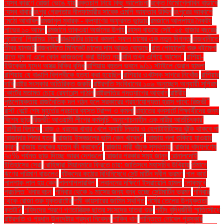
যেসব কারণে রোজা ভেঙে যায়
রক্তচাপ নিয়ে কিছু আলোচনা
রক্তে হিমোগ্লোবিন বাড়াবে
যেসব খাবার
রংপুর গ্রেপ্তার নীলফামারীর সাবেক এমপি আফতাব উদ্দিন
রংপুরের আকাশে
মেঠো আবাবিল
রমজানুল মুবারক - কল্যাণের অফুরন্ত ভান্ডার
রমজানে আল্লাহর নৈকট্য
লাভের ১০ আমল
রমজানে তাকওয়া অর্জনের উপায়
রহস্য বাড়ছে সেই '২৫ হাজার বছরের
পুরোনো' পিরামিড নিয়ে
রাঙামাটির চায়না কমলা: সফল চাষের এক নতুন দিগন্ত
রাজধানীতে
তীব্র যানজট
রাজধানীতে মিনিকেট চালের দাম আরও বেড়েছে
রাত পোহালেই শুরু বইমেলা
রাতে ঘুম না এলে কোন কাজগুলো করা উচিত নয়
রানি তখন এগিয়ে আসেন"
রাশিয়া-
ইউক্রেন যুদ্ধে অস্ত্র বিক্রি বৃদ্ধি
রাশিয়ায় বহুতল ভবনে ৯/১১ স্টাইলে ড্রোন হামলা
রাশিয়ায় যে বাঙালি বিপ্লবীকে হত্যা করা হয়েছিল
রাশিয়ার ওখটস্ক সাগরে নিখোঁজ
রাশিয়ার
দাবি
রাষ্ট্র সংস্কার অতিরিক্ত জরুরি
রাষ্ট্রপতি সংবিধানের ১০৬ অনুচ্ছেদ অনুযায়ী সুপ্রিম
কোর্টের মতামত চেয়ে রেফারেন্স পাঠান
রাষ্ট্রপতির পদত্যাগের আহ্বান
রাষ্ট্রীয়
পৃষ্ঠপোষকতায় রাজনৈতিক দল গঠন হলে সরকারের গ্রহণযোগ্যতা হ্রাস পাবে: রিজভী"
রাস্ট বেল্টে শেষ মুহূর্তের প্রচারে ব্যস্ত ট্রাম্প ও কমলা
রাহাতের কনসার্টে শিক্ষার্থীদের জন্য
বিশেষ ছাড়
রিজভী: আওয়ামী লীগের কর্মসূচি 'অনুশোচনাহীন এক নারীর আর্তচিৎকার'
রোগীরা বিপাকে
রোজ ৫ ধরনের খাবার খেলে ফ্যাটি লিভার ও হেপাটাইটিসের ঝুঁকি থাকবে না
রোজাদার শিশুর যত্ন
রোজায় ইসবগুলের ভুসি কেন খাবেন?
রোজায় গলা শুকিয়ে যাওয়ার
কারণ
রোজায় ত্বকের যত্নে কী করবেন?
রোজায় নারী বাঁচুক সুস্থতায়
রোজার খাদ্যপণ্যে
৭৫% পর্যন্ত ছাড় দিচ্ছে আরব দেশগুলো
রোজার প্রকার সমূহ জানুন
রোনালদোই
ইতিহাসের সেরা
রোহিঙ্গারা মিয়ানমারে ফিরতে চায়: জাতিসংঘ মহাসচিব উখিয়ায়
র্তমানে
ঋণের পরিমাণ বাড়লেও
র্যটকদের কঠোর বিধিনিষেধে সেন্ট মার্টিন দ্বীপ ভ্রমণ
লাল কার্ড
লালশাক লাল হয় কেন
লালশাপলারবিল'
লেবাননের দক্ষিণে ইসরায়েলি হামলা
লোকমুখে
প্রচলিত 'খনার বচন'
শনিবার থেকে ৯ মাসের জন্য বন্ধ হচ্ছে সেন্টমার্টিন ভ্রমণ
শনিবার
থেকে রোজা শুরু যুক্তরাষ্ট্রে
শমী কায়সারের জামিন স্থগিত
শর্ষের তেলের উপযুক্ততা
কতটা?
শহিদদের স্মরণে গণতান্ত্রিক ছাত্র সংসদের যাত্রা শুরু
শহীদ বুদ্ধিজীবী স্মৃতিসৌধে
রাষ্ট্রপতি ও প্রধান উপদেষ্টার শ্রদ্ধা নিবেদন
শাকিব খান
শান্তিতে নোবেল পুরস্কার