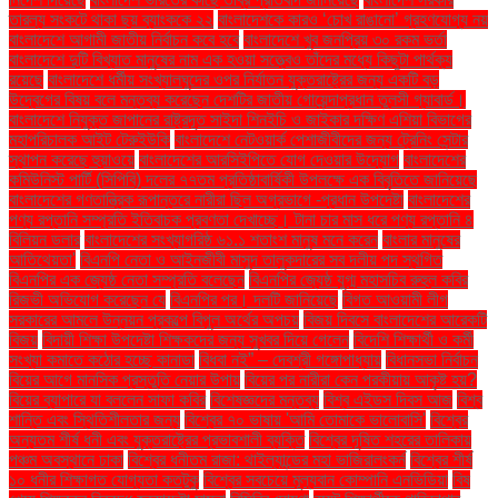
তারল্য সংকটে থাকা ছয় ব্যাংককে ২২
বাংলাদেশকে কারও ‘চোখ রাঙানো’ গ্রহণযোগ্য নয়
বাংলাদেশে আগামী জাতীয় নির্বাচন কবে হবে
বাংলাদেশে খুব জনপ্রিয় ৩০ রকম ভর্তা
বাংলাদেশে দুটি বিখ্যাত মানুষের নাম এক হওয়া সত্ত্বেও তাঁদের মধ্যে কিছুটা পার্থক্য
রয়েছে
বাংলাদেশে ধর্মীয় সংখ্যালঘুদের ওপর নির্যাতন যুক্তরাষ্ট্রের জন্য একটি বড়
উদ্বেগের বিষয় বলে মন্তব্য করেছেন দেশটির জাতীয় গোয়েন্দাপ্রধান তুলসী গ্যাবার্ড।
বাংলাদেশে নিযুক্ত জাপানের রাষ্ট্রদূত সাইদা শিনইচি ও জাইকার দক্ষিণ এশিয়া বিভাগের
মহাপরিচালক আইট টেরুইউকি
বাংলাদেশে নেটওয়ার্ক পেশাজীবীদের জন্য ট্রেনিং সেন্টার
স্থাপন করেছে হুয়াওয়ে
বাংলাদেশের আরসিইপিতে যোগ দেওয়ার উদ্যোগ
বাংলাদেশের
কমিউনিস্ট পার্টি (সিপিবি) দলের ৭৭তম প্রতিষ্ঠাবার্ষিকী উপলক্ষে এক বিবৃতিতে জানিয়েছে
বাংলাদেশের গণতান্ত্রিক রূপান্তরে নারীরা ছিল অগ্রভাগে -প্রধান উপদেষ্টা
বাংলাদেশের
পণ্য রপ্তানি সম্প্রতি ইতিবাচক প্রবণতা দেখাচ্ছে। টানা চার মাস ধরে পণ্য রপ্তানি ৪
বিলিয়ন ডলার
বাংলাদেশের সংখ্যাগরিষ্ঠ ৬১.১ শতাংশ মানুষ মনে করেন
বাংলার মানুষের
আতিথেয়তা'
বিএনপি নেতা ও আইনজীবী মাসুদ তালুকদারের সব দলীয় পদ স্থগিত
বিএনপির এক জ্যেষ্ঠ নেতা সম্প্রতি বলেছেন
বিএনপির জ্যেষ্ঠ যুগ্ম মহাসচিব রুহুল কবির
রিজভী অভিযোগ করেছেন যে
বিএনপির পর। দলটি জানিয়েছে
বিগত আওয়ামী লীগ
সরকারের আমলে উন্নয়ন প্রকল্পে বিপুল অর্থের অপচয়
বিজয় দিবসে বাংলাদেশের আরেকটি
বিজয়
বিদায়ী শিক্ষা উপদেষ্টা শিক্ষকদের জন্য সুখবর দিয়ে গেলেন
বিদেশি শিক্ষার্থী ও কর্মী
সংখ্যা কমাতে কঠোর হচ্ছে কানাডা
বিধবা নই” – দেবশ্রী গঙ্গোপাধ্যায়
বিধানসভা নির্বাচন
বিয়ের আগে মানসিক প্রস্তুতি নেয়ার উপায়
বিয়ের পর নারীরা কেন পরকীয়ায় আকৃষ্ট হয়?
বিয়ের ব্যাপারে যা বললেন সাফা কবির
বিশেষজ্ঞদের মন্তব্য
বিশ্ব এইডস দিবস আজ
বিশ্ব
শান্তি এবং স্থিতিশীলতার জন্য
বিশ্বের ৭০ ভাষায় 'আমি তোমাকে ভালোবাসি'
বিশ্বের
অন্যতম শীর্ষ ধনী এবং যুক্তরাষ্ট্রের প্রভাবশালী ব্যক্তি
বিশ্বের দূষিত শহরের তালিকায়
পঞ্চম অবস্থানে ঢাকা
বিশ্বের ধনীতম রাজা: থাইল্যান্ডের মহা ভাজিরালংকর্ন
বিশ্বের শীর্ষ
১০ ধনীর শিক্ষাগত যোগ্যতা কতটুকু
বিশ্বের সবচেয়ে মূল্যবান কোম্পানি এনভিডিয়া
বিষ