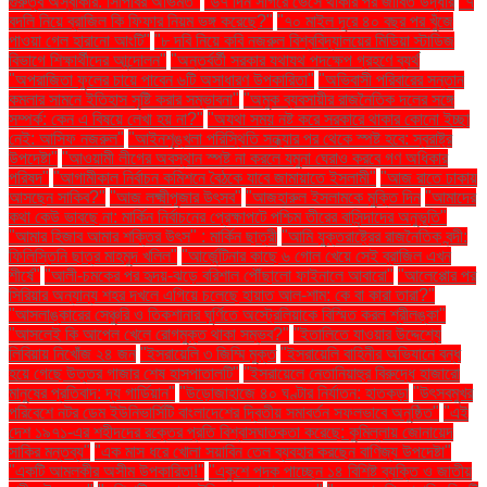
গুরুত্ব অস্বীকার: সিপিবির অভিমত"
"৬৭ দিন সাগরে ভেসে থাকার পর জীবিত উদ্ধার
"৭
বদলি নিয়ে ব্রাজিল কি ফিফার নিয়ম ভঙ্গ করেছে?"
"৭০ মাইল দূরে ৪০ বছর পর খুঁজে
পাওয়া গেল হারানো আংটি"
"৮ দবি নিয়ে কবি নজরুল বিশ্ববিদ্যালয়ের মিডিয়া স্টাডিজ
বিভাগে শিক্ষার্থীদের আন্দোলন"
"অন্তর্বর্তী সরকার যথাযথ পদক্ষেপ গ্রহণে ব্যর্থ
"অপরাজিতা ফুলের চায়ে পাবেন ৬টি অসাধারণ উপকারিতা"
"অভিবাসী পরিবারের সন্তান
কমলার সামনে ইতিহাস সৃষ্টি করার সম্ভাবনা"
"অমুক ব্যবসায়ীর রাজনৈতিক দলের সঙ্গে
সম্পর্ক: কেন এ বিষয়ে লেখা হয় না?"
"অযথা সময় নষ্ট করে সরকারে থাকার কোনো ইচ্ছা
নেই: আসিফ নজরুল"
"আইনশৃঙ্খলা পরিস্থিতি সন্ধ্যার পর থেকে স্পষ্ট হবে: স্বরাষ্ট্র
উপদেষ্টা"
"আওয়ামী লীগের অবস্থান স্পষ্ট না করলে যমুনা ঘেরাও করবে গণ অধিকার
পরিষদ"
"আগামীকাল নির্বাচন কমিশনে বৈঠকে যাবে জামায়াতে ইসলামী"
"আজ রাতে ঢাকায়
আসছেন সাকিব?"
"আজ লক্ষ্মীপূজার উৎসব"
"আজহারুল ইসলামকে মুক্তি দিন
"আমাদের
কথা কেউ ভাবছে না: মার্কিন নির্বাচনের প্রেক্ষাপটে পশ্চিম তীরের বাসিন্দাদের অনুভূতি"
"আমার হিজাব আমার শক্তির উৎস" : মার্কিন ছাত্রী
"আমি যুক্তরাষ্ট্রের রাজনৈতিক বন্দী:
ফিলিস্তিনি ছাত্র মাহমুদ খলিল"
"আর্জেন্টিনার কাছে ৬ গোল খেয়ে সেই ব্রাজিল এখন
শীর্ষে"
"আলী-চমকের পর হৃদয়-ঝড়ে বরিশাল পৌঁছালো ফাইনালে আবারো"
"আলেপ্পোর পর
সিরিয়ার অন্যান্য শহর দখলে এগিয়ে চলেছে হায়াত আল-শাম: কে বা কারা তারা?"
"আসলাঙ্কারের সেঞ্চুরি ও তিকশানার ঘূর্ণিতে অস্ট্রেলিয়াকে বিস্মিত করল শ্রীলঙ্কা"
"আসলেই কি আপেল খেলে রোগমুক্ত থাকা সম্ভব?"
"ইতালিতে যাওয়ার উদ্দেশ্যে
লিবিয়ায় নিখোঁজ ২৪ জন
"ইসরায়েলি ৩ জিম্মি মুক্ত
"ইসরায়েলি বাহিনীর অভিযানে বন্ধ
হয়ে গেছে উত্তর গাজার শেষ হাসপাতালটি"
"ইসরায়েলে নেতানিয়াহুর বিরুদ্ধে হাজারো
মানুষের প্রতিবাদ: দ্য গার্ডিয়ান"
"উড়োজাহাজে ৪০ ঘণ্টার নির্যাতন: হাতকড়া
"উৎসবমুখর
পরিবেশে নটর ডেম ইউনিভার্সিটি বাংলাদেশের দ্বিতীয় সমাবর্তন সফলভাবে অনুষ্ঠিত"
"এই
দেশ ১৯৭১-এর শহীদদের রক্তের প্রতি বিশ্বাসঘাতকতা করেছে: কুমিল্লায় জোনায়েদ
সাকির মন্তব্য"
"এক মাস ধরে খোলা সয়াবিন তেল ব্যবহার করছেন বাণিজ্য উপদেষ্টা"
"একটি আমলকীর অসীম উপকারিতা!"
"একুশে পদক পাচ্ছেন ১৪ বিশিষ্ট ব্যক্তি ও জাতীয়