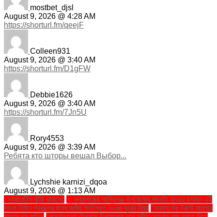
mostbet_djsl
August 9, 2026 @ 4:28 AM
https://shorturl.fm/qeejF
Colleen931
August 9, 2026 @ 3:40 AM
https://shorturl.fm/D1gFW
Debbie1626
August 9, 2026 @ 3:40 AM
https://shorturl.fm/7Jn5U
Rory4553
August 9, 2026 @ 3:39 AM
Ребята кто шторы вешал Выбор...
Lychshie karnizi_dqoa
August 9, 2026 @ 1:13 AM
. ডায়াবেটিস ঝুঁকি কমানো:
। সুনামগঞ্জের শান্তিগঞ্জ উপজেলার সাংহাই হাওরে চলমান এই
সড়ক নির্মাণ প্রকল্পের জন্য জমির ক্ষতিপূরণ দেওয়া দূরের বিষয়
''অরফানেজ ট্রাস্ট মামলায়
সাজার রায় বাতিল
''কক্সবাজারের টেকনাফ উপজেলার নাফ নদীর মোহনায় মাছ ধরতে গিয়ে