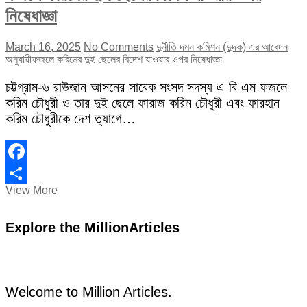
নিষেধাজ্ঞা
March 16, 2025
No Comments
দুর্নীতি দমন কমিশন (দুদক) এর আবেদন
অনুযায়ী
ফজলে করিমের দুই ছেলের বিদেশ যাওয়ার ওপর নিষেধাজ্ঞা
চট্টগ্রাম-৬ রাউজান আসনের সাবেক সংসদ সদস্য এ বি এম ফজলে
করিম চৌধুরী ও তার দুই ছেলে ফারাজ করিম চৌধুরী এবং ফারহান
করিম চৌধুরীকে দেশ ত্যাগে…
Facebook
ফজলে
View More
Share
করিমের
দুই
Explore the MillionArticles
ছেলের
বিদেশ
যাওয়ার
ওপর
নিষেধাজ্ঞা
Welcome to Million Articles.