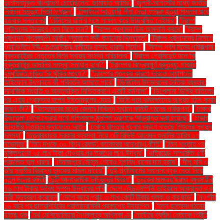
দুঃশাসনমুক্ত বাংলাদেশ চেয়েছিলেন: জামায়াত আমির"
"জুলাই-আগস্টের মধ্যে জাতীয়
নির্বাচন সম্ভব: মির্জা ফখরুল"
"টাঙ্গাইলে আওয়ামী লীগ নেতা ফারুক হত্যা মামলার রায়ে
হতবাক সন্তানেরা
"টেনিসের রানি’র সঙ্গে সাক্ষাৎ করে উচ্ছ্বসিত নেইমার"
"ট্রাম্প
পেন্টাগনের নিয়ন্ত্রণ কেন নিতে চান?"
"ট্রাম্প প্রশাসন ডিম আমদানি করবে"
"ট্রাম্প
প্রশাসন বিশ্বব্যাপী মার্কিন দূতাবাসে কর্মী কমানোর সিদ্ধান্ত"
"ট্রাম্প প্রশাসনের নির্দেশে
ওয়াশিংটনে ইউএসএআইডির কর্মীদের বাসায় থাকার নির্দেশ"
"ট্রাম্প প্রশাসনের পরিকল্পনা:
যুক্তরাষ্ট্রের নেতৃত্বে বিশ্ব স্বাস্থ্য সংস্থা পরিচালনা"
"ট্রাম্প প্রেসিডেন্ট হলে কি
যুক্তরাষ্ট্রে আদানির সমস্যা সমাধান হবে?"
"ট্রাম্পের বিদ্বেষপূর্ণ বক্তব্য: গাজায়
যুদ্ধবিরতি চুক্তি কি ঝুঁকির মধ্যে?"
"ট্রাম্পের শুল্কের কারণে ভারতে অ্যাপলের
আইফোন উৎপাদনে কী পরিবর্তন আসতে পারে"
"ডিজিটাল উদ্ভাবনের নৈতিক ব্যবহার:
সামাজিক সংহতি ও অন্তর্ভুক্তি নিশ্চিতকরণে একটি কর্মশালা"
"ডিপ্লোমা ডিগ্রি বাতিলের
পর এবার গ্রেফতার হলেন ইস্তাম্বুলের মেয়র"
"ডিসি পদে কর্মকর্তাদের আগ্রহ হঠাৎ কমার
কারণ কী?"
"ডিসেম্বরের মধ্যে জেলার বিভিন্ন স্থানে কমিটি গঠনের পরিকল্পনা"
"ঢাকার
ইজতেমা থেকে ফেরার পথে পশ্চিমবঙ্গে মুসলিম তরুণকে আক্রান্ত করা হয়েছে"
"ঢাকার
জাহাঙ্গীর টাওয়ারে ক্যাফেতে আগুন
"ঢাকার রাস্তায় ধুলোর কারণে বাড়ছে শিশুদের স্বাস্থ্য
সমস্যা"
"তত্ত্বাবধায়ক সরকার ব্যবস্থা নিয়ে ৩টি রিভিউ আবেদন শুনানির তারিখ ১৭
নভেম্বর"
"তিন দশকে ৩০ বিশ্ব রেকর্ড: জাকেরের অসাধারণ কীর্তি"
"তিন সপ্তাহ পর
মুক্তিপণের ২৫ লাখ টাকা দেওয়ার পর তরুণের লাশ উদ্ধার"
"থাইরয়েড সম্পর্কিত ৫টি
প্রচলিত ভুল ধারণা"
"দিনাজপুরে মৌসুম শেষেও সুগন্ধি ধানের দাম হ্রাস"
"দীপু মনি ও
তাঁর স্বামীর বিরুদ্ধে দুদকের মামলা দায়ের"
"দুই প্ল্যাটফর্মের সমানসংখ্যক নেতা নিয়ে
নতুন দলের কমিটি
"দুটি আলংকারিক উদ্ভিদের বিবরণ"
"দুদকের মামলায় ইয়াবা ব্যবসায়ীর
৭৬ লাখ টাকার অবৈধ সম্পদ উদ্ধারের দাবি
"দেশে এইচএমপিভি ভাইরাসে আক্রান্ত এক
নারী মৃত্যুবরণ করেছেন
"দেশে বছরে প্রায় ৩ লাখ কোটি টাকার শুল্ক ও কর ছাড়"
"নওগাঁয়
১৬ বছর পর ছাত্রশিবিরের প্রতিষ্ঠাবার্ষিকী প্রকাশ্যে উদযাপিত"
"নতুন ছাত্রসংগঠনের
যাত্রা শুরু
"নর্থ মেসিডোনিয়ার নৈশক্লাবে অগ্নিকাণ্ড
"নাটোরে যুবলীগ নেতাকে পিটুনি