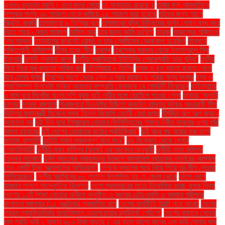
এখনও চূড়ান্ত হয়নি। তবে জানা গেছে
তা অব্যাহত রয়েছে।
তাজা ফল আমদানিতে
সম্পূরক শুল্ক ৩০ শতাংশ থেকে কমিয়ে ২৫ শতাংশ করা হয়েছে
তাঁদের জন্য আগে
স্ক্রিনিং জরুরি
তাপমাত্রা ৯ ডিগ্রির ঘরে
তাপমাত্রা বৃদ্ধি উদ্ভিদের কার্বন শোষণ বন্ধ করে
দিতে পারে - নতুন গবেষণা
তামিল নাড়ু
তার জন্য আমি দুঃখিত'
তারকা
তারুণ্যের শক্তিতে
‘সব সম্ভব’
তাহসানের কারণেই রোজা ও তার প্রেমিকের ব্রেকআপ হয়েছিল
তিব্বতে
শক্তিশালী ভূমিকম্প
তীব্র হচ্ছে শীত
তুরস্ক
তুরস্কের সরকার থেকে ইস্তানবুলে ফ্রি
ইফতার
তুলসী গ্যাবার্ড বলেন
তৃতীয় প্রান্তিকে ইউসিবির শেয়ারপ্রতি আয় বৃদ্ধি"
তৃতীয়
বিয়ে নিয়ে মুখ খুললেন শাকিব খান
তেঁতুলিয়ায় ৮ ডিগ্রি
ত্বক ও চুল ভালো রাখতে খেতে
হবে যেসব খাবার
ত্রিশের আগে ভেঙে গেল এ আর রহমান ও সায়রা বানুর সংসার
ৎস্য ও
প্রাণিসম্পদ উপদেষ্টা ফরিদা আখতার সম্প্রতি ফেসবুকে যে পোস্টটি দিয়েছেন
থাইল্যান্ডে
৬ মাস ধরে নিখোঁজ বাংলাদেশি যুবক থাই নারীর সঙ্গে হোটেলে পাওয়া গেল!
থাকছে ‘জুলাই
চত্বর’
দশরথ রঙ্গশালা
দিনাজপুরে বিএনপির মিছিলে ককটেল হামলার ঘটনায় আওয়ামী লীগ
দিল্লির মুখ্যমন্ত্রী হিসেবে শপথ নিলেন বিজেপি নেত্রী রেখা গুপ্ত
দীর্ঘদিন অল্প অল্প জ্বর -
অবহেলা নয়
দুই দিন ধরে ইসরায়েল যেভাবে ফিলিস্তিনের গাজার নিরীহ মানুষের ওপর বর্বর
হামলা চালাচ্ছে
দুই দেশের নেতাদের কঠোর প্রতিক্রিয়া"
দুই বছর পর আবার শুরু হলো
জাহাজ রপ্তানি
দুটোই সমান গুরুত্বপূর্ণ মনে করে"
দুধ বিক্রেতা থেকে সেনার
লেফটেন্যান্ট!
দুর্নীতি দমন কমিশন (দুদক) এর আবেদন অনুযায়ী
দুর্নীতি দমন কমিশন
(দুদক) গতকাল
দুর্বল ব্যাংকের গ্রাহকদের উদ্দেশে বাংলাদেশ ব্যাংকের গভর্নরের আশ্বাস
দেড় কোটি টাকা আত্মসাতের অভিযোগ"
দেশকে ধ্বংসের পথে নিয়ে গিয়ে আ.লীগ নেতারা
পালিয়েছেন"
দেশীয় সয়াবিনের ৮০ শতাংশ উৎপাদিত হয় যে জেলা থেকে
দেশে দেশে
রমজান পালনে সাংস্কৃতিক ভিন্নতা
দেশে প্রথমবারের মতো উদযাপিত হচ্ছে কৃষক দিবস
দেশের ১১টি শিক্ষা বোর্ডের অধীনে অনুষ্ঠিত এ বছরের এইচএসসি ও সমমান পরীক্ষার
ফলাফল মঙ্গলবার (১৫ অক্টোবর) প্রকাশিত হবে
দেশের অর্থনীতি উল্টো পথে যাচ্ছে
দেশের
প্রথম প্রযুক্তিনির্ভর অ্যানিম্যাল ওয়েলফেয়ার প্ল্যাটফর্ম 'পেটগো'
দেশের বাজারে সোনার
দাম প্রতি ভরি ২ হাজার ৬১৩ টাকা বাড়ছে। এর ফলে ভালো মানের এক ভরি সোনার দাম