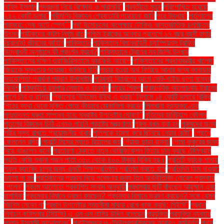
নাহিদ ইসলাম
পদবঞ্চনা নিয়ে বিক্ষোভ ও মারামারি"
পরবর্তীতে মৃত্যু
পরিশোধিত হয়েছে
২৪২ কোটি ডলার"
পরীমণির বিরুদ্ধে গ্রেফতারি পরোয়ানা জারি
পরে উদ্ধার"
পর্তুগালের
পরাজয়; শেষ আটে স্পেন""
পর্দা উন্মোচনের অপেক্ষায় টোকিও আন্তর্জাতিক চলচ্চিত্র
উৎসব
পর্যটকদের কাটল নির্ঘুম রাত
পশ্চিম ইরাকের আনবার প্রদেশে ১৭ বছর বয়সী হুদার
(ছদ্মনাম) জীবনের কাহিনি
পাকিস্তান
পাকিস্তান বিমানবাহিনী চ্যাম্পিয়নস ট্রফির
উদ্বোধনী অনুষ্ঠানে কী প্রদর্শন করবে?
পাকিস্তানে ট্রেনের সব জিম্মি উদ্ধার
পাকিস্তানের দক্ষিণ ওয়াজিরিস্তানে কারফিউ আরোপ
পাকিস্তানের প্রধানমন্ত্রীর খালেদা
জিয়াকে সুস্থতার শুভেচ্ছা জানিয়ে চিঠি
পাচার হওয়া অর্থ ফিরিয়ে আনার জন্য কানাডার
সহযোগিতা প্রার্থনা প্রধান উপদেষ্টার
পাঠ্যবই বিতরণের আগে নোট-গাইড ছাপা বন্ধের
নির্দেশ
পাঠ্যবইয়ে র‍্যাপার সেজান ও হান্নান
পায়ের শিকল
পারমাণবিক আলোচনায় ইরানের
পাশে চীন ও রাশিয়া
পিকাসোর ‘উইমেন উইথ এ ওয়াচ’ নিলামে ১৪ কোটি ডলারে বিক্রি
পিঠের ব্যথা থেকে মুক্তি পেতে কীভাবে মোকাবিলা করবেন
পিলখানা হত্যাকাণ্ডের
পুনঃতদন্ত দ্রুত সম্পন্ন হবে: স্বরাষ্ট্র উপদেষ্টার ঘোষণা"
পুতিনের হানিট্র্যাপ কৌশল
পুতুলের বিরুদ্ধে চিঠি এখনও পায়নি পররাষ্ট্র মন্ত্রণালয়
পুরুষ যখন বাবা হন
পুরুষদের জন্য
শরীর সুস্থ রাখতে প্রয়োজনীয় খাবার
পুলিশকে হামলা করে ছিনিয়ে নেয়ার চেষ্টা"
পেছনে
ফেললেন রদ্রি
পেনাল্টি মিসের ম্যাচে রিয়ালের জয়
পেঁয়াজ ছাড়া রান্না!
পোষা কুকুরের জন্য
বিয়ে ভাঙলেন কনে!
প্রতারণা ঠেকাতে নতুন ভেরিফিকেশন ফিচার চালু করছে টেলিগ্রাম
প্রতি কেজি শুকনা শজন পাতা ৩৫০ থেকে ৪০০ টাকায় বিক্রি হয়।
প্রতিটি ব্যাংক শাখায়
স্কুল ব্যাংকিং চালুর জন্য একটি শিক্ষাপ্রতিষ্ঠান প্রতিষ্ঠা করতে হবে
প্রতিদিন ডিম খাওয়া:
ভালো না মন্দ
প্রতিষ্ঠানের প্রভাব নিয়ে গবেষণার জন্য তিন অর্থনীতিবিদ নোবেল পুরস্কার
পেলেন"
প্রথম আলোতে প্রকাশিত সংবাদ অনুযায়ী
প্রথমবার জুটি বাঁধছেন আয়ুষ্মান এবং
রাশমিকা
প্রথমবার বিমানে ভ্রমণ করছেন? প্রথমবার বিমানে ভ্রমণ করছেন? সঙ্গে যেসব
জিনিস নেবেন না
প্রধান উপদেষ্টার সময়সীমা মাথায় রেখে কাজ করছি: সিইসি"
প্রধান
নির্বাচন কমিশনার (সিইসি) এ এম এম নাসির উদ্দিন বলেছেন
প্রযুক্তি
প্রযুক্তি ব্যবহার
প্রশ্ন ইসলামী আন্দোলনের"
প্রাইমমুভার ও ট্রেইলরশ্রমিকদের আবারও কর্মবিরতি
প্রায়