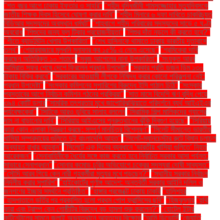
"শত বছর আগে ঢাকায় ইফতার ও সাহ্‌রি"
"শহীদ বুদ্ধিজীবী শামসুজ্জোহার মৃত্যুদিবসকে
জাতীয় শিক্ষক দিবস হিসেবে ঘোষণা করার দাবি"
"শহীদ মিনারে ৬ দফা দাবিতে চাকরিচ্যুত
বিডিআর সদস্যদের অবস্থান ধর্মঘট"
"শাহবাগে শহীদ পরিবারের সদস্যদের সাড়ে ৫ ঘণ্টা
অবরোধ
"শিশুদের জন্য ফ্লু টিকার প্রয়োজনীয়তা"
"শিশুর দাঁত নড়লে কী করতে হবে?"
"শীতে ব্যাডমিন্টন খেলার উপকারিতা"
"শেখ হাসিনাকে থামাতে ঢাকায় ভারতীয় দূতাবাসে
তলব"
"শেয়ারবাজারে মূলধনি মুনাফার কর ১৫% এ নেমে এসেছে"
"শ্রমিকেরা দাবি
করছেন অতিরিক্ত ১০ শতাংশ
"সবুজ আপেলের নানা উপকারিতা"
"সংযুক্ত আরব
আমিরাত সফর শেষে দেশে ফিরলেন প্রধান উপদেষ্টা"
"সরকার প্রতি ডজন ডিম ১৩০
টাকায় বিক্রি করবে"
"সরকারের আওয়ামী লীগকে নিষিদ্ধ করার কোনো পরিকল্পনা নেই:
প্রধান উপদেষ্টা"
"সংস্কার কমিশনের সুপারিশের বিরুদ্ধে ইসি পাঠাল চিঠি"
"সংস্কার
প্রস্তাবের আগে নির্বাচন কমিশন গঠনের প্রক্রিয়া"
"সাত মাসে বিদেশি ঋণ বৃদ্ধি পেয়ে
৩৯৪ কোটি ডলার
"সামরিক তৎপরতার মুখে জাপোরিঝঝিয়াতে পরিদর্শনে ব্যর্থ আইএইএর
পর্যবেক্ষকেরা"
"সিটিকে আরও ডুবিয়ে সালাহ বললেন
"সিরামিক শিল্প মালিকদের গ্যাসের
দাম না বাড়ানোর দাবি"
"সিরিয়ায় আইএসের পুনরুত্থানের ঝুঁকি দ্বিগুণ হয়েছে"
"সিরিয়ায়
কারা কোন এলাকা নিয়ন্ত্রণ করছে: সম্পূর্ণ মানচিত্র বিশ্লেষণ"
"সিলেট সীমান্তে ভারতীয়
খাসিয়া সম্প্রদায়ের গুলিতে দুই বাংলাদেশি আহত"
"সিলেট-ম্যানচেস্টার রুটে বিমান চলাচল
অব্যাহত রাখার আহ্বান"
"সিলেটে এক দিনের ব্যবধানে ‘ভারতীয় খাসিয়া গু‌লিতে’ নিহত
আরেকজন"
"সেনাবাহিনীকে ধৈর্যের সঙ্গে কাজ করতে হবে নির্বাচিত সরকার আসা পর্যন্ত:
সাভারে সেনাপ্রধান"
"সোনার কমোড চুরির অভিযোগে চক্রের সদস্যরা দোষী সাব্যস্ত"
"সৌদি আরব গিয়ে কেন নারী গৃহকর্মীরা মৃত্যুর মুখে পড়ছেন?"
"স্থানীয় সরকার নির্বাচন
নির্দলীয় করার সুপারিশ"
"হাইকোর্টের পূর্ণাঙ্গ আদেশ: অন্তর্বর্তী সরকার আইনি দলিল ও
জনগণের ইচ্ছার সমর্থনে প্রতিষ্ঠিত"
"হাঙ্গার প্রজেক্টে ঢাকায় চাকরি
"হালিশহর
"হাসপাতালে ভর্তির পর প্রকাশিত হলো প্রথম পোপ ফ্রান্সিসের ছবি"
"হিজবুল্লাহ
"হুথি
কারা এবং ট্রাম্প কেন গোষ্ঠীটির বিরুদ্ধে বড় হামলা শুরু করলেন?"
"হোটেল ইন্টার
কন্টিনেন্টালের সামনে জুলাই অভ্যুত্থানে আহতদের বিক্ষোভ
“আমি ডিভোর্সি
“জ্যোতি