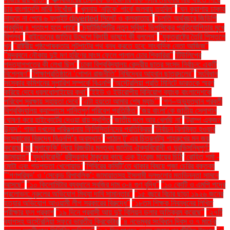
চার বাংলাদেশি মাঝি নিখোঁজ''
''খুলনায় ‘নাটুকে’ পার্কে জলবায়ু তহবিল''
''ঘন কুয়াশায় ঢাকায়
নামতে না পেরে ৬ ফ্লাইট diverted সিলেট ও কলকাতায়''
''চলতি অর্থবছরে জিডিপি
প্রবৃদ্ধি ৪ শতাংশ হতে পারে''
''চ্যাটজিপিটির নতুন সুবিধা: ডিপসিকের প্রতিযোগিতার মুখে
বিপ্লব''
''বাইডেনের জাতির উদ্দেশে বিদায়ী ভাষণে কী বললেন''
''যুক্তরাষ্ট্রে তৈরি পিস্তলে
খুন
''রাষ্ট্রীয় পৃষ্ঠপোষকতায় লুটপাটের পথ বন্ধ করতে হবে: সাংবাদিক নেতা আজিজ"
''সুন্দরবনে নৌকায় দুই মণ হরিণের মাংস ফেলে পালাল চোর শিকারিরা''
'টিউলিপের
পদত্যাগপত্রে কী লেখা ছিল''
'ঢাকা বিশ্ববিদ্যালয় কেন্দ্রীয় ছাত্র সংসদ নির্বাচন: একটি
বিশ্লেষণ''
'শিক্ষাপ্রতিষ্ঠানে ‘গোপন রাজনীতি’ নিষিদ্ধের আহ্বান ছাত্রদলের''
'সংবিধান
সংস্কার কমিশনের সুপারিশ সম্পর্কে বিএনপি
‘অস্ট্রেলিয়া প্রতি মিনিটে ভারতকে স্মরণ
করিয়ে দেবে ধবলধোলাইয়ের কথা’
‘ইইউ ও ইউরোপীয় বিনিয়োগ ব্যাংক বাংলাদেশকে
পরিবেশ সুরক্ষায় সহায়তা দেবে’
‘এটা হয়তো আমার শেষ ম্যাচ’"
‘গণ–অভ্যুত্থান পরবর্তী
বিশ্ববিদ্যালয় ক্যাম্পাসে শান্তিপূর্ণ পরিবেশ প্রতিষ্ঠিত’
‘জয় বাংলা’কে জাতীয় স্লোগান
ঘোষণা করে হাইকোর্টের দেওয়া রায় স্থগিত
‘জাতীয় দলে আর খেলছি না’
‘ট্রাম্প একজন
উন্মাদ’: গাজা দখলের পরিকল্পনায় ফিলিস্তিনিদের প্রতিক্রিয়া
‘নির্বাচন বিলম্বিত হওয়ার
সংস্কারের বিরুদ্ধে বিএনপি’র অবস্থান’
‘পাঠান টু’ এর চিত্রনাট্য শাহরুখের মন জয়
করেছে
‘মা
‘মুনাফেকি’ নিয়ে রিজভীর মন্তব্য জাতীয় ঐক্যবিরোধী ও দুরভিসন্ধিপূর্ণ:
জামায়াত"
‘যুদ্ধবিরোধী’ রবীন্দ্রনাথ ঠাকুরের কাছে এক ইংরেজ মায়ের চিঠি
‘রোহিত শর্মা -
মোটা এবং গড়পড়তা খেলোয়াড়’
‘শিবিরের কমিটি’তে থাকার বিষয়ে পূজা চেরির বক্তব্য
"‘গণপরিষদ’ ও ‘সেকেন্ড রিপাবলিক’: জামায়াতসহ ইসলামী দলগুলোর মতভিন্নতা সামনে
আসছে"
"১০ কিলোমিটার ব্যবধানে সবজির দাম ৩-৪ গুণ বৃদ্ধি"
"১০ কোটি ও এমপি পদের
প্রলোভন: নুরুলের অভিযোগ মিথ্যা দাবি সামান্তার"
"১৫ বছরে বিচার ছাড়া ১৯২৬ জনের
হত্যার অভিযোগ আওয়ামী লীগ সরকারের বিরুদ্ধে"
"১৮তম শিক্ষক নিবন্ধনের লিখিত
পরীক্ষার ফল প্রকাশ
"১৯ দিনে প্রবাসী আয় দুই বিলিয়ন ডলার অতিক্রম করেছে"
"২৭টি
ব্যাগসহ অস্ট্রেলিয়া সফরে ভারতীয় ক্রিকেটার
"৪ নভেম্বর সংবিধান দিবস ও ৭ মার্চের