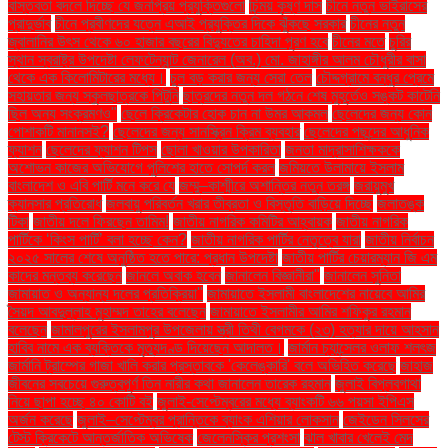
বাস্তবতা বদলে দিচ্ছে যে জনপ্রিয় প্রযুক্তিগুলো
চিন্ময় কৃষ্ণ দাস
চীনে নতুন ভাইরাসের
প্রাদুর্ভাব
চীনে প্রবীণদের যত্নে এআই প্রযুক্তির দিকে ঝুঁকছে সরকার
চীনের নতুন
জ্বালানির উৎস থেকে ৬০ হাজার বছরের বিদ্যুতের চাহিদা পূরণ হবে
চীনের মতে
চুরির
স্থান স্বরাষ্ট্র উপদেষ্টা লেফটেন্যান্ট জেনারেল (অব.) মো. জাহাঙ্গীর আলম চৌধুরীর বাসা
থেকে এক কিলোমিটারের মধ্যে।
চুল বড় করার জন্য সেরা তেল
চৌদ্দগ্রামে বন্ধুর প্রেমে
সহায়তার জন্য স্কুলছাত্রকে পিটুনি
ছাত্রদের নতুন দল গঠনে শেষ মুহূর্তেও সঙ্কট কাটেনি
ছিল অন্য সংক্রমণও"
ছেলে ক্রিকেটার হোক চান না উমর আকমল
ছেলেদের জন্য কোন
পোশাকটি মানানসই?
ছেলেদের জন্য সানস্ক্রিন ক্রিম ব্যবহার
ছেলেদের পছন্দের আধুনিক
ফ্যাশন
ছেলেদের ফ্যাশন টিপস
ছোলা খাওয়ার উপকারিতা
জনতা মাদ্রাসাশিক্ষককে
অশোভন কাজের অভিযোগে পুলিশের হাতে সোপর্দ করল
জমিয়তে উলামায়ে ইসলাম
বাংলাদেশ ও এবি পার্টি মনে করে যে
জম্মু–কাশ্মীরে অশান্তির নতুন তরঙ্গ
জরায়ুমুখ
ক্যানসার প্রতিরোধ
জলবায়ু পরিবর্তন খরার তীব্রতা ও বিস্তৃতি বাড়িয়ে দিচ্ছে
জলাতঙ্ক
টিকা
জাতীয় দলে ফিরছেন তামিম!
জাতীয় নাগরিক কমিটির আহ্বায়ক
জাতীয় নাগরিক
পার্টিকে ‘কিংস পার্টি’ বলা হচ্ছে কেন?
জাতীয় নাগরিক পার্টির নেতৃত্বে যারা
জাতীয় নির্বাচন
২০২৫ সালের শেষে অনুষ্ঠিত হতে পারে: প্রধান উপদেষ্টা
জাতীয় পার্টির চেয়ারম্যান জি এম
কাদের মন্তব্য করেছেন
জানলে অবাক হবেন
জানালেন বিজ্ঞানীরা"
জানালেন সুনিতা
জামায়াত ও অন্যান্য দলের প্রতিক্রিয়া''
জামায়াতে ইসলামী বাংলাদেশের নায়েবে আমির
সৈয়দ আবদুল্লাহ মুহাম্মদ তাহের বলেছেন
জামায়াতে ইসলামীর আমির শফিকুর রহমান
বলেছেন
জামালপুরের ইসলামপুর উপজেলায় স্ত্রী তিথী বেগমকে (২৩) হত্যার দায়ে আহসান
হাবিব নামে এক ব্যক্তিকে মৃত্যুদণ্ড দিয়েছেন আদালত।
জার্মান চ্যান্সেলর ওলাফ শলৎজ
জার্মানি ট্রাম্পের গাজা খালি করার প্রস্তাবকে 'কেলেঙ্কারি' বলে অভিহিত করেছে
জাহাজ
জীবনের সবচেয়ে গুরুত্বপূর্ণ তিন নারীর কথা জানালেন তারেক রহমান
জুলাই বিপ্লবগাথা
নিয়ে ছাপা হচ্ছে ৪০ কোটি বই
জুলাই-সেপ্টেম্বরের মধ্যে ব্যাংকটি ৬৬ পয়সা ইপিএস
অর্জন করেছে
জুলাই–সেপ্টেম্বর প্রান্তিকে ব্যাংক এশিয়ার লোকসান
জেইডেন সিলসের
টেস্ট ক্রিকেটে আন্তর্জাতিক অভিষেক
জেলেনস্কির প্রশংসা
ঝাল খাবার খেলেই মেদ