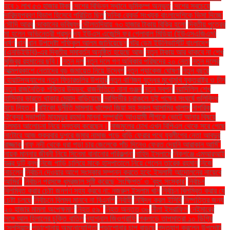
হবে ১ লাখ ৫৩ হাজার টাকা
দেশের বিভিন্ন স্থানে ভূমিকম্প অনুভূত
দেশের সবচেয়ে
দারিদ্র্যপ্রবণ বিভাগ হিসেবে পরিচিত ছিল
দৈনিক রেকর্ড সংখ্যক বাংলাদেশিকে ভিসা দিচ্ছে
সৌদি আরব
দোকানের ভবিষ্যৎ
দৌলতদিয়ায় ৭৩ হাজার টাকায় বিক্রি হলো
দ্বিতীয় পুত্রের
মা হলেন অভিনেত্রী প্রসূন
দ্য ইউএস এজেন্সি ফর গ্লোবাল মিডিয়া (ইউএসএজিএম)
ধর্ষণ
ধান
ধান উপদেষ্টা শফিকুল আলম জানিয়েছেন
নটর ডেম ইউনিভার্সিটি বাংলাদেশ
(এনডিইউবি)-এর দ্বিতীয় সমাবর্তন অনুষ্ঠিত হয়েছে আজ
নতুন টাকায় আর থাকবে না শেখ
মুজিবুর রহমানের ছবি।
নতুন দল
নতুন দলে গণ অধিকার পরিষদের ২০ নেতা
নতুন দলের
আত্মপ্রকাশে নেতাদের বড় জমায়েত নিয়ে উদ্বেগ
নতুন প্যাকেজ ঘোষণা
নতুন বছরে
হোয়াটসঅ্যাপের নতুন ফিচারগুলির উপহার
নতুন বাণিজ্য যুদ্ধের মুখোমুখি যুক্তরাষ্ট্র ও চীন
নতুন রাজনৈতিক শক্তির উদ্ভব: রাজনীতিতে নানা গুঞ্জন
নতুন স্বপ্ন
নয়াদিল্লি শেখ
হাসিনার ভারতে থাকার মেয়াদ বাড়িয়েছে
নরসিংদীর চরাঞ্চলে দুই পক্ষের সংঘর্ষে গুলিবিদ্ধ
হয়ে নিহত ২
নাইকো দুর্নীতি মামলায় খালেদা জিয়া সহ সকল আসামির খালাস
নাগরিক
ঐক্যের সভাপতি মাহমুদুর রহমান মান্না সম্প্রতি আওয়ামী লীগকে ভোটে আনার বিষয়ে
চলমান আলোচনা নিয়ে মন্তব্য করেছেন।
নাজমুলের চোখ এখন বিপিএল থেকে সরে গেছে
নাটোরে আজ শুক্রবার দুপুরে জুমার নামাজ পড়ে বাড়ি ফেরার পথে যুবলীগের নেতা আবদুর
রাজ্জাক
নাফ নদী থেকে ধরা পড়া চার জেলেকে পাঁচ দিনেও ফেরত দেয়নি আরাকান আর্মি"
নায়ক মান্নার জীবনী নিয়ে সিনেমা বানানোর পরিকল্পনা
নাহিদ ইসলামে
নিকগঞ্জে এমআরআই
যন্ত্র দুটি বন্ধ
নিজে গাড়ি চালিয়ে মাকে হাসপাতালে নিয়ে গেলেন তারেক রহমান
নিজে
নাচলেন
নির্বাচন দেওয়ার আগে সংস্কার সম্পন্ন করতে হবে: ইসলামী আন্দোলনের নায়েবে
আমির"
নির্বাচন প্রসঙ্গে ধূম্রজাল সৃষ্টি করেছে 'সংক্ষিপ্ত' ও 'বৃহৎ সংস্কার'
নির্বাচন
বিলম্বিত করার চেষ্টা জনগণ সহ্য করবে না: নজরুল ইসলাম খান
নির্বাচন বিলম্বিত করার যে
চেষ্টা চলছে
নির্বাচনে বিলম্ব মানবে না বিএনপি
নির্বাহী
নিষিদ্ধ করল ইসিবি
নিষ্পত্তির জন্য
২০ হাজার মামলা অপেক্ষমাণ
নিহত ৫৯"
নিহত অন্তত ৩৬
নীলা ইসরাফিল
নেইমারের
সঙ্গে আল হিলালের চুক্তি বাতিল
ন্যাশনাল জিওগ্রাফি
পঞ্চগড়ে তাপমাত্রা ১০ ডিগ্রি
সেলসিয়াস
পড়াশোনায় অমনোযোগিতা
পড়াশোনার চাপ বাড়ছে
পদত্যাগ করলেন উপদেষ্টা