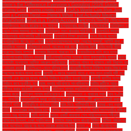
Here's the Difference Everyone's Googling (2026 Guide)
Trump Coin
Trump crypto coin
USA's World Cup Run Just
Got a Crypto Twist — Here's What That Actually Means
ViralShorts
what is a Trump Account
অক্সফোর্ডের বিজ্ঞানীরা টেলিপোর্টেশন
প্রযুক্তিতে অর্জন করেছেন বড় সাফল্য
অগ্রযাত্রার যাত্রীরা
অটোমোবাইল
অতিরিক্ত চা
খেলে যেসব সমস্যা হতে পারে
অতিরিক্ত লবণ খাওয়ার পরিণতি কী
অনলাইন ব্যবসা
পরিচালনায় হাইকোর্টের ৯টি নির্দেশনা
অনলাইন শিক্ষা প্ল্যাটফর্ম
অন্য দিনের মতোই
অপরিকল্পিত ঋণের বৃহৎ বোঝা
অপ্রাপ্তবয়স্কদের সঙ্গে প্রেমের সম্পর্ক: আইনি বাধা ও
সামাজিক সমস্যা
অভিজ্ঞতা ছাড়াই আবেদন করা যাবে
অভিনয় শিল্পী
অভিনেত্রী কীর্তি
সুরেশের বিবাহ সম্পন্ন
অস্কার জিততে পারবেন কি?
অ্যাডমিনকে গুলি করে হত্যা
অ্যালোভেরার বিভিন্ন ব্যবহার
আইএসআইএসের পতাকা হাতে যুক্তরাষ্ট্রে হামলা!
আইন
উপদেষ্টা অধ্যাপক আসিফ নজরুল জানিয়েছেন
আইনের শাসন না থাকলে কেউ নিরাপদ নয়
- তারেক রহমান
আইপিএলে বেতন বৃদ্ধির চমক
আওয়ামী লীগকে নিষিদ্ধ করার বিষয়ে এক
প্রশ্নের জবাবে মান্না বলেন
আগামী ২ বছরে সরকারি খাতে ৫ লাখ নতুন চাকরি সৃষ্টি হবে
আগামী এক বছরের মধ্যে জাতীয় নির্বাচন অনুষ্ঠিত হওয়া উচিত
আগামী জাতীয় সংসদ
নির্বাচন কবে অনুষ্ঠিত হবে
আজ বুধবার সচিবালয়ে সাংবাদিকদের
আটার রুটিকে আরও
পুষ্টিকর করার কয়েকটি সহজ উপায়
আতিকুল সালাম ক্যান্টনমেন্ট থানায় লিখিত অভিযোগ
দায়ের করেন
আতিকুল সালাম জানিয়েছেন যে
আতিথেয়তা ও খাবারের স্বাদ
আধ ঘণ্টায়
২০ লাখ হিট
আন্তর্জাতিক মুদ্রা তহবিলের সতর্কতা
আপনার ঠোঁট এক্সফোলিয়েট করার
পরিপূর্ণ গাইড
আফ্রিদিকে বললেন তামিম
আম দিয়ে পাটিসাপটা পিঠা
আমরা কেন ভ্রমণ
করি?
আমলাতন্ত্র রাজনীতির চাপে
আমার বাংলাদেশ পার্টির (এবি পার্টি) সদস্যসচিব মজিবুর
রহমান মঞ্জু বলেছেন
আমি ক্লান্ত
আরও একটি কারখানা পেল পরিবেশবান্ধব স্বীকৃতি
আসকের উদ্বেগ: ঢাকা প্রতিবেদন"
আসামে গরুর মাংস খাওয়া নিষিদ্ধ
আসিফ নজরুলের
সঙ্গে অশোভন আচরণের জন্য তারেক রহমানের নিন্দা
আহত ১".
ইইউ বাংলাদেশের
সংস্কার উদ্যোগে সমর্থন জানালেন - হাদজা লাহবিব
ইউক্রেন
ইউক্রেনে যুক্তরাষ্ট্রের