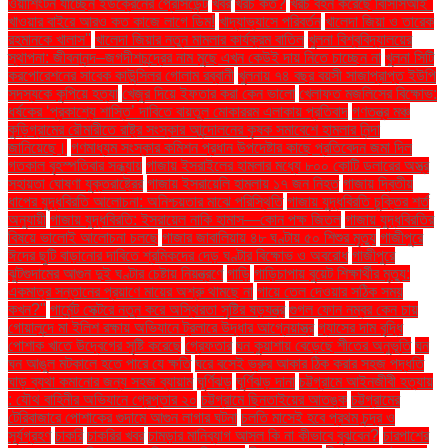
ওয়াশিংটন যাচ্ছেন ইউক্রেনের প্রেসিডেন্ট
খবর
খরচ কত?
খরচ বহন করেছে বিসিসিআই"
খাওয়ার বাইরে আরও কত কাজে লাগে ডিম!
খাদ্যাভ্যাসে পরিবর্তন
খালেদা জিয়া ও তারেক
রহমানকে খালাস''
খালেদা জিয়ার নতুন মামলার কার্যক্রম বাতিল
খুলনা বিশ্ববিদ্যালয়ের
স্থাপনা: জীবনানন্দ–জগদীশচন্দ্রের নাম মুছে এখন কেউই দায় নিতে চাচ্ছেন না
খুলনা সিটি
করপোরেশনের সাবেক কাউন্সিলর গোলাম রব্বানী
খুলনায় ৭৪ বছর বয়সী সাজাপ্রাপ্ত ইউপি
সদস্যকে কুপিয়ে হত্যা
খেজুর দিয়ে ইফতার করা কেন ভালো
খেলাফত মজলিসের বিক্ষোভ:
ধর্ষকের ‘প্রকাশ্যে শাস্তি’ দাবিতে বায়তুল মোকাররম এলাকায় প্রতিবাদ
গণতন্ত্র মঞ্চ
কুড়িগ্রামের রৌমারীতে রাষ্ট্র সংস্কার আন্দোলনের কৃষক সমাবেশে হামলার নিন্দা
জানিয়েছে।
গণমাধ্যম সংস্কার কমিশন প্রধান উপদেষ্টার কাছে প্রতিবেদন জমা দিল
গতকাল বৃহস্পতিবার সন্ধ্যায়
গাজায় ইসরাইলের হামলার মধ্যে ৮০০ কোটি ডলারের অস্ত্র
সহায়তা ঘোষণা যুক্তরাষ্ট্রের
গাজায় ইসরায়েলি হামলায় ১৭ জন নিহত
গাজায় দ্বিতীয়
ধাপের যুদ্ধবিরতি আলোচনা: অনিশ্চয়তার মাঝে পরিস্থিতি
গাজায় যুদ্ধবিরতি চুক্তির শর্ত
অনুযায়ী
গাজায় যুদ্ধবিরতি: ইসরায়েল নাকি হামাস—কোন পক্ষ জিতল
গাজায় যুদ্ধবিরতির
বিষয়ে ভালোই আলোচনা চলছে
গাজার জাবালিয়ায় ৪৮ ঘণ্টায় ৫০ শিশুর মৃত্যু
গাজীপুরে
ঈদের ছুটি বাড়ানোর দাবিতে শ্রমিকদের দেড় ঘণ্টার বিক্ষোভ ও অবরোধ
গাজীপুরে
ঝুটগুদামের আগুন দুই ঘণ্টার চেষ্টায় নিয়ন্ত্রণে
গাড়ি
গাড়িচাপায় বুয়েট শিক্ষার্থীর মৃত্যু:
একমাত্র সন্তানের প্রয়াণে মায়ের অশ্রু থামছে না
গায়ে তেল দেওয়ার সঠিক সময়
কখন?"
গার্মেন্ট সেক্টরে নতুন করে অস্থিরতা সৃষ্টির ষড়যন্ত্র
গুগল ফোন নম্বর কেন চায়
গোয়ালন্দে মা ইলিশ রক্ষায় অভিযানে ট্রলারে উদ্ধার আগ্নেয়াস্ত্র
গ্যাসের দাম বৃদ্ধি
পোশাক খাতে উদ্বেগের সৃষ্টি করেছে
গ্রেফতার
ঘন কুয়াশায় বেড়েছে শীতের অনুভূতি
ঘন
ঘন আঙুল মটকালে হতে পারে যে ক্ষতি
ঘরে বসেই ভ্রুর আকার ঠিক করার সহজ পদ্ধতি
ঘাড় ব্যথা কমানোর জন্য সহজ ব্যায়াম
ঘূর্ণিঝড়
ঘূর্ণিঝড় দানা
চট্টগ্রামে আইনজীবী হত্যায়
: যৌথ বাহিনীর অভিযানে গ্রেপ্তার ২০
চট্টগ্রামে ছিনতাইয়ের আতঙ্ক
চট্টগ্রামের
টেরিবাজারে পোশাকের গুদামে আগুন লাগার ঘটনা
চলতি মাসেই হবে প্রথম চন্দ্র ও
সূর্যগ্রহণ
চাকরি
চাকরির খবর
চামড়ার মানিব্যাগ আসল কি না কীভাবে বুঝবেন?
চারপাশের