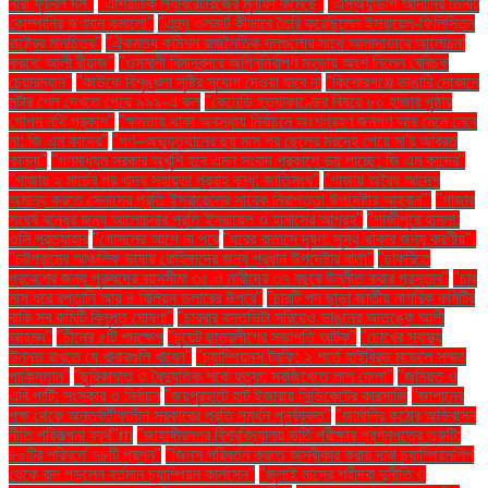
নারী ফুটবল দল"
"এশিয়াটিক ল্যাবরেটরিজের মুনাফা কমেছে"
"এসঅ্যান্ডপি আদানির তিনটি
কোম্পানির ঋণমান কমালো"
"এহুদ ওলমার্ট কীভাবে তৈরি করেছিলেন ইসরায়েল-ফিলিস্তিন
রাষ্ট্রের মানচিত্র"
"ঐকমত্য কমিশন রাজনৈতিক দলগুলোর সাথে আলাদাভাবে আলোচনা
করবে: আলী রীয়াজ"
"ওসমানী বিমানবন্দরে অগ্নিনির্বাপণ মহড়ায় অংশ নিলেন বেবিচক
চেয়ারম্যান"
"কাউকে বিশৃঙ্খলা সৃষ্টির সুযোগ দেওয়া যাবে না
"কিশোরগঞ্জে ভাঙারি দোকানে
মর্টার শেল দেখতে পেয়ে ৯৯৯-এ কল
"কেনেডি হত্যাকাণ্ডের বিষয়ে ৮০ হাজার পৃষ্ঠার
গোপন নথি প্রকাশ"
"ক্ষমতায় থাকা অবস্থায় নির্বাচনে অংশগ্রহণ জনগণ আর মেনে নেবে
না: জি এম কাদের"
"গণ–অভ্যুত্থানের ছয় মাস পর ছেলের মরদেহ পেয়ে মা'র অবিরত
কান্না"
"গণমাধ্যম সরকার অখুশি হবে এমন সংবাদ প্রকাশে ভয় পাচ্ছে: জি এম কাদের"
"গাজায় ২ মার্চের পর খাদ্য সহায়তা প্রবাহ বন্ধ: জাতিসংঘ"
"গাজায় অবৈধ আদেশ
অমান্য করতে সেনাদের প্রতি ইসরায়েলের সাবেক নিরাপত্তা উপদেষ্টার আহ্বান"'
"গাজার
সংঘর্ষ বন্ধের জন্য আলোচনার প্রতি ইসরায়েল ও হামাসের আগ্রহ"
"গাজীপুরে হামলা:
ওসি প্রত্যাহার
"গোসলের আগে না পরে
"ঘরের বাতাসে দূষণ: সুস্থ থাকার জন্য করণীয়".
"চট্টগ্রামের আঞ্চলিক ভাষায় রোহিঙ্গাদের জন্য প্রধান উপদেষ্টার বার্তা"
"চাকরিতে
প্রবেশের জন্য পুরুষদের বয়সসীমা ৩৫ ও নারীদের ৩৭ বছরে উন্নীত করার প্রস্তাব"
"চার
মাস ধরে রপ্তানি আয় ৪ বিলিয়ন ডলারের উপরে"
"চারটি পদ ছাড়া জাতীয় নাগরিক কমিটির
বাকি সব কমিটি বিলুপ্ত ঘোষণা"
"চারবার বসতভিটা সরিয়েও ভাঙনের আতঙ্কে আলী
আহমদ"
"চীনের ৫টি পদক্ষেপ
"চুয়েট ছাত্রলীগের সভাপতি আটক"
"চোখের স্বাস্থ্য
উন্নত রাখতে যে খাবারগুলি খাবেন"
"চ্যাম্পিয়নস ট্রফি: ২ শর্তে হাইব্রিড মডেলে সম্মত
পাকিস্তান"
"ছুরিকাঘাত ও বৈদ্যুতিক শকে হত্যা: সবজিখেতে লাশ ফেলা"
"জমিয়ত ও
এবি পার্টি: সংস্কার ও নির্বাচন
"জয়পুরহাটে হাট ইজারায় সিন্ডিকেটের কারসাজি
"জাপানের
পক্ষ থেকে অন্তর্বর্তীকালীন সরকারের প্রতি সমর্থন পুনর্ব্যক্ত"
"জার্মানির কঠোর অভিবাসন
নীতি পরিকল্পনা ব্যর্থ"m
"জাহাঙ্গীরনগর বিশ্ববিদ্যালয় ভর্তি পরীক্ষার প্রশ্নপত্রে ত্রুটি:
৮০টির পরিবর্তে ৭৮টি প্রশ্ন"
"জিনস পরিবর্তন করতে অস্বীকার করায় দাবা চ্যাম্পিয়নশিপ
থেকে বাদ পড়লেন বর্তমান চ্যাম্পিয়ন কার্লসেন"
"জুলাই মাসের শহীদরা দুর্নীতি ও