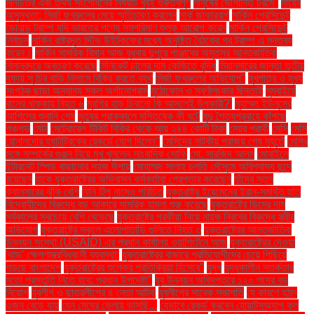
মানচিত্র এবং তথ্য সংশোধনের বিষয়টি খুবই গুরুত্বপূর্ণ
মানুষের ভোগান্তি চরমে"
মায়ের
অসুস্থতা: মির্জা ফখরুলের মেয়ে স্মৃতিচারণ করলেন
মার্ক জাকারবার্গ
মার্কিন প্রেসিডেন্ট
ডোনাল্ড ট্রাম্প যদি ভারতের পণ্যে সমপরিমাণ শুল্ক আরোপ করেন
মার্কিন প্রেসিডেন্ট
নির্বাচন
মার্কিন রাষ্ট্রদূত স্টিভ উইটকফের মধ্যে অনুষ্ঠিত বৈঠকের পর ট্রাম্প এ মন্তব্য
করেন।
মার্কিন সামরিক বিমান আজ বুধবার দুপুরে পাঞ্জাবের অমৃতসর আন্তর্জাতিক
বিমানবন্দরে অবতরণ করেছে
মিনিকেট চালের দাম কেজিতে বৃদ্ধি
মিয়ানমারের জান্তা তৃতীয়
দফায় সু চির বাড়ি নিলামে বিক্রি করতে ব্যর্থ
মির্জা ফখরুলের অভিযোগ"
মুখপাত্র ও মুখ্য
সংগঠক ছাড়া অন্যান্য সকল অর্গানোগ্রাম
মুঠোফোন ও স্বর্ণালংকার ছিনতাই
মুম্বাইয়ে
বাসের ধাক্কায় নিহত ৬
মুরগির হাড় চিবানো কি আসলেই উপকারী?'
মুহাম্মদ ইউনূসের
আপিলের শুনানি শেষ
মৃত্যুর প্রাক্কালে মস্তিষ্কে কী ঘটে
মৃদু শৈত্যপ্রবাহে কাঁপছে
পঞ্চগড়
মেটা
মেট্রোরেল টিকিট বিক্রি থেকে আয় ২৪৪ কোটি টাকা
মেয়র প্রার্থী
মেসি
মেসি
রোনালদোর হ্যাটট্রিকের রেকর্ডে যোগ দিলেন"
মেসিদের নাটকীয় পরাজয় শেষ মুহূর্তে
মেসির
সঙ্গে সম্পর্কের গুঞ্জন নিয়ে মুখ খুললেন সাংবাদিক সোফি
মো. সারজিদ আলম
মোবাইলে
ইন্টারনেট স্পিড বাড়ানোর সহজ উপায়
মোহাম্মদ সালাহ চলতি মৌসুমে অবিশ্বাস্য ছন্দে
রয়েছেন
যাকে যুক্তরাষ্ট্রের অভিবাসন কর্মকর্তারা গ্রেপ্তার করেছেন
যাঁদের স্তন
ক্যানসারের ঝুঁকি বেশি
যিনি টিপু নামেও পরিচিত
যুক্তরাষ্ট্র ইয়েমেনের ইরান-সমর্থিত হুতি
বিদ্রোহীদের বিরুদ্ধে বড় আকারে সামরিক হামলা শুরু করেছে
যুক্তরাষ্ট্রে ডিমের দাম
সর্বকালের সবচেয়ে বেশি বেড়েছে
যুক্তরাষ্ট্রে পরকীয়া নিয়ে নায়ক নিরবের বিরুদ্ধে স্ত্রীর
অভিযোগ
যুক্তরাষ্ট্রে স্কুলে এলোপাতাড়ি গুলিতে নিহত ৩
যুক্তরাষ্ট্রের আন্তর্জাতিক
উন্নয়ন সংস্থা (USAID) এর প্রধান কার্যালয় ওয়াশিংটনে আজ
যুক্তরাষ্ট্রের দেওয়া
'থাড' ক্ষেপণাস্ত্রবিধ্বংসী ব্যবস্থা:
যুক্তরাষ্ট্রের বাজারে প্রতিযোগীদের চেয়ে পিছিয়ে
পড়ছে বাংলাদেশ
যুক্তরাষ্ট্রের শুল্কের প্রতিক্রিয়া হিসেবে"
যুদ্ধ
যুদ্ধকালীন সতর্কতার
মতো প্রস্তুতি নিতে হবে: প্রধান উপদেষ্টা"
যুব উন্নয়ন অধিদপ্তরে ১২০ পদের বড়
নিয়োগ
যুবলীগ ও ছাত্রলীগের ৪ নেতা আটক
যুবলীগের সাবেক সভাপতি
যে কারণে হঠাৎ
ওজন বেড়ে যায়
যেন মেঘের ভেলায় ভাসছি...
যেভাবে রেকর্ড করবেন হোয়াটসঅ্যাপ কল