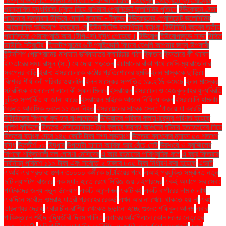
প্রস্তাবিত যুদ্ধবিরতি চুক্তি নিয়ে রাশিয়ার প্রেসিডেন্ট ভ্লাদিমির পুতিনে
ইউক্রেনে সেনা
পাঠানোর সম্ভাবনা উড়িয়ে দেননি কানাডা - ট্রুডো
ইউক্রেনের প্রেসিডেন্ট ভলোদিমির
জেলেনস্কি অভিযোগ করেছেন যে
ইউনাইটেড কমার্শিয়াল ব্যাংক (ইউসিবি) বছরের তৃতীয়
প্রান্তিকে শেয়ারপ্রতি আয় (ইপিএস) বৃদ্ধি পেয়েছে।
ইউরোপ
ইউরোপজুড়ে সাড়া
ইঙ্গিত
ডাউনিং স্ট্রিটের"
ইনস্টাগ্রামের ৬টি প্রাইভেসি ফিচার যেগুলি আপনার জন্য উপকারী
ইন্টার্নশিপ প্রোগ্রামের মাধ্যমে ভবিষ্যতের ক্যারিয়ার গঠন
ইফতার
ইফতারে কী খাবেন
ইফতারের সময় রাসুল (সা.) যে দোয়া পড়তেন
ইয়ামালের বাঁকা পথে মেসি-ম্যারাডোনার
স্বপ্নের বাড়ি
ইরান: ইসরায়েলকে কঠোর প্রতিশোধের হুমকি
ইলন মাস্ককে ছাড়িয়ে
বিশ্বের শীর্ষ ধনী পরিবার ওয়ালটন
ইলন মাস্কের সম্পত্তি ১৯.২% কমেছে
ইলন মাস্কের
স্টারলিংক বাংলাদেশে এলে কী সুফল মিলবে
ইসরায়েল
ইসরায়েল ও হেজবুল্লাহর যুদ্ধবিরতি
চুক্তি সম্পর্কিত যা জানা যাচ্ছে
ইসরায়েল মাইকে আজান নিষিদ্ধ করল
ইসরায়েলি হামলায়
বৈরুতে আবাসিক ভবনে ১১ জন নিহত
ইসরায়েলের সাবেক সেনা: 'গাজায় যা করেছি
উইন্ডিজের বিপক্ষে বড় হার বাংলাদেশের
উড়িরচরে পরিবার কল্যাণকেন্দ্র পরিণত হয়েছে
পুলিশ ফাঁড়িতে
উত্তর মেসিডোনিয়ায় নৈশ ক্লাবে ভয়াবহ আগুনের ঘটনায় হতাহতদের নিয়ে
উত্তরা ব্যাংক দেবে ১৪৫ কোটি টাকা নগদ লভ্যাংশ
উত্তরা ব্যাংকের মুনাফা ৫০ শতাংশ
বৃদ্ধি
উত্তীর্ণ ৮৩
উদ্ধার
উপদেষ্টা হাসান আরিফ আর বেঁচে নেই
উরুগুয়ে ও ব্রাজিলের
বিপক্ষে শক্তিশালী দল ঘোষণা মেসিদের
এ আর রহমানের পারিশ্রমিক কত
এ বছর ফিতরার
সর্বনিম্ন পরিমাণ ১১০ টাকা এবং সর্বোচ্চ ২ হাজার ৮০৫ টাকা নির্ধারণ করা হয়েছে
এআই
এআই এর প্রভাব: গুগল ৩০০০০ কর্মীকে ছাঁটাইয়ের পথে
এআই প্রযুক্তি সম্বলিত নতুন
দুটি ল্যাপটপ বাজারে
এক ম্যাচ হাতে রেখে সিরিজ জয় টাইগারদের
একই অ্যাপে সব সেবা:
পর্যটকদের জন্য নতুন উদ্যোগ
একটি আন্দোলন
একটি বই
একটি বার্গারের দাম ৫ লাখ
একদিনে সর্বোচ্চ ওমরাহ যাত্রী প্রবাহের রেকর্ড
এখন আর না খেয়ে থাকতে হয় না
এবং
তারুণ্যের দ্রোহ
এবার চীন-রাশিয়া থেকেও ছড়ানো হচ্ছে গুজব: শফিকুল আলম
এবার
পাকিস্তানে শহীদ বুদ্ধিজীবী দিবস পালিত
এবারের আইপিএলে কোন দলের নেতৃত্বে