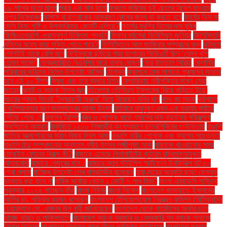
১৯ লাখের মতো মানুষ
প্রায় এক মাস হলো
ফজলে করিমের দুই ছেলের বিদেশ যাওয়ার
ওপর নিষেধাজ্ঞা
ফাঙ্গাস বা ছত্রাকের আক্রমণ রোধের জন্য যা করতে হবে
ফার্মের ডিম না
দেশি ডিম: পুষ্টি ও উপকারিতায় কোনটি এগিয়ে?
ফার্মের মুরগির ডিমের দাম বৃদ্ধি
ফিজিওথেরাপি -গুরুত্বপূর্ণ চিকিৎসা পদ্ধতি
ফিফার বর্ষসেরা ভিনিসিয়ুস জুনিয়র
ফিলিস্তিনি
বন্দীদের মধ্যে কারা মুক্তি পেতে পারে?
ফিলিস্তিনে আল জাজিরার সম্প্রচার বন্ধ
ফুটবলে
গোলটাই থাকে বেশি মনে
ফেইসবুকে ছড়িয়ে পড়া যশোরের ভিডিওটি ছিল ‘যেমন খুশি
তেমন সাজো’
ফেব্রুয়ারিতে বিএনপির মাঠে নামার ঘোষণা
ফের উত্তাল সিরিয়া
ফেলানীর
পরিবারের দায়িত্ব নিলেন উপদেষ্টা আসিফ
ফেসবুক
ফ্যাশনে তাক লাগাতে পুরুষদের মানতে
হবে এই ১০ টিপস
ফ্রিদা এবং তার ব্যথার চিত্র
ফ্লোরিডায় নারীশক্তির মধ্যে সেরা
জায়েদ
ফ্ল্যাট ও ব্যাংক হিসাব জব্দ
বইমেলায় তৌহিদুল ইসলামের ‘বিয়ে বাড়িতে ইয়ে’
বছরের প্রথম দিনেই ‘স্বৈরাচারী অঞ্জনা’ নিয়ে ফিরছেন মনির খান
বন্ধ বহু সড়ক
বরিশালে
চ্যাম্পিয়নদের বরণ জনসমুদ্রের আনন্দ উৎসব
বর্তমানে বায়ুদূষণ এমন এক ভয়াবহ পর্যায়ে
পৌঁছে গেছে যে
বললেন ট্রাম্প
বস্ত্র ও পোশাক খাতে গ্যাসের দাম বাড়ানোর পরিকল্পনা
স্থগিতের আহ্বান
বাকৃবিতে ১২০০ শিক্ষার্থীর অংশগ্রহণে ছাত্রশিবিরের গণইফতার
বাঙালি
জাতির আত্মগৌরবের মহান বিজয় দিবস আজ
বাঙালি নারীর পোশাক এবং ফ্যাশন সচেতনতা
বাঙালি হিন্দু সম্প্রদায়ের অন্যতম ধর্মীয় উৎসব লক্ষ্মীপূজা আজ
বাচ্চাকে খাওয়ানোর সময়
মোবাইল ফোনের বিকল্প কী?
বাজারে এসেছে গিগাবাইটের কৃত্রিম বুদ্ধিমত্তাযুক্ত
মাদারবোর্ড
বাজারে খেজুরের দাম ১
বাজারে নতুন স্টাইলিশ স্মার্টফোন ইনফিনিক্স হট ৫০
প্রো প্লাস
বাণিজ্য উপদেষ্টা শেখ বশিরউদ্দীন বলেছেন
বাবা-মায়ের অনুমতি ছাড়া ফেসবুক
ব্যবহার করা যাবে না
বার্ষিক সর্বোচ্চ বেতন ১ কোটি ৭ লাখ টাকা"
বাংলা একাডেমি সাহিত্য
পুরস্কার ২০২৪ পাচ্ছেন যাঁরা
বাংলা নিউজ
বাংলা সিনেমা
বাংলাদেশ জামায়াতে ইসলামের
আমির ডা. শফিকুর রহমান বলেছেন
বাংলাদেশ টেলিযোগাযোগ নিয়ন্ত্রণ কমিশন (বিটিআরসি)
চেয়ারম্যান মো. এমদাদ উল বারী জানিয়েছেন
বাংলাদেশ থেকে গার্মেন্টসের অর্ডার চলে
যাচ্ছে ভারত ও পাকিস্তানে
বাংলাদেশ ব্যাংক সরকারি ও বেসরকারি সব ব্যাংক শাখাকে
নির্দেশ দিয়েছে
বাংলাদেশ ভারতের কাছে তীব্র প্রতিবাদ জানিয়েছে
বাংলাদেশ সরকার