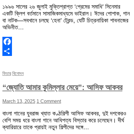
১৯৯৬ সালের ২৬ জুলাই মুক্তিপ্রাপ্ত ‘প্রেমের সমাধি’ সিনেমার
একটি ক্লিপ বর্তমানে সামাজিকমাধ্যমে ভাইরাল। ঈদের পোশাক, গান
বা নাটক—সবখানে চলছে ‘হেনা’ ট্রেন্ড, যেটি চিত্রনায়িকা শাবনাজের
অভিনীত…
Facebook
Share
ফিচার
বিনোদন
“জ্যোতি আমার কুমিল্লার মেয়ে”: আসিফ আকবর
March 13, 2025
1 Comment
বাংলা গানের যুবরাজ খ্যাত কণ্ঠশিল্পী আসিফ আকবর, দুই দশকেরও
বেশি সময় ধরে বাংলা গানে আধিপত্য বিস্তার করে চলেছেন। দীর্ঘ
ক্যারিয়ারে তাকে প্রায়ই নতুন শিল্পীদের সঙ্গে…