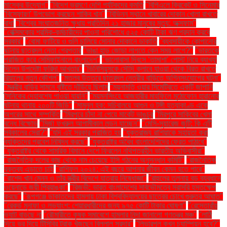
মাস্কের উদ্যোগ"
"বিদেশ ভ্রমণে দেশি পর্যটকদের কমতি
"বিপিএলে ক্রিকেট ও সিনেমার
'বিস্ফোরণ' উপভোগ করছেন শাকিব খান"
"বিভিন্ন স্থানে খাবারের দোকান খোলা রাখতে
বাধা
"বিশ্বের সংঘাতজনিত ক্ষুধায় প্রতিদিন ২১ হাজার মানুষের মৃত্যু: অক্সফাম"
"বেক্সিমকোর শ্রমিক-কর্মচারীদের পাওনা পরিশোধে ৫২৫ কোটি টাকা ঋণ প্রদান করবে
সরকার"
"বোমা ফাটিয়ে ও গুলি চালিয়ে সোনার দোকানে ডাকাতি
"ব্যবসায়ীকে কোপানোর
ঘটনায় ছাত্রদল নেতা গ্রেপ্তার
"ভাঙা হাড় জোড়া লাগতে কেন সময় লাগে?"
"ভারতকে
পরাজিত করে সেমিফাইনালে বাংলাদেশ"
"ভালোবাসা দিবসে ‘তামাশা’ পোস্ট নিয়ে ব্যাখ্যা
দিলেন উপদেষ্টা ফরিদা আখতার"
"ভিনিসিয়ুসকে সৌদি ক্লাবে যাওয়া থেকে বিরত রাখতে
রিয়ালের নতুন কৌশল"
"মতলব উত্তরে ছাত্রদল নেত্রীর বাড়িতে অগ্নিসংযোগের ঘটনা"
"মন্ত্রীর বাড়ির সামনে বৃষ্টিতে দাঁড়িয়ে ছিলাম
"ময়নামতি ওয়ার সিমেট্রিতে একটি জাপানি
সৈনিকের দেহাবশেষ পাওয়া যায়নি"
"ময়মনসিংহে আজহারীর মাহফিলে মুঠোফোন হারানোর
ঘটনায় থানায় ২০০টি জিডি"
"মামুনুল হক: সচিবালয়ে আগুন ও টঙ্গী হত্যাকাণ্ড একে
অপরের সাথে সম্পর্কিত
"মিরপুরে চাঁদা না পেয়ে মার্কেট ভাঙচুর
"মিরপুরে সাকিবের খেলা
বন্ধে বিক্ষোভ
"মির্জা ফখরুল আগামীকাল লন্ডন যাচ্ছেন"
"মেসি-সুয়ারেজ জুটি: কি এটি
সর্বকালের সেরা?"
"যদি এই সরকার পরাজিত হয়
"যুক্তরাজ্য রাশিয়াকে সহায়তা করা
ব্যক্তিদের প্রবেশ নিষিদ্ধ করছে"
"যুক্তরাষ্ট্র অবৈধ বাংলাদেশিদের ফেরত পাঠাবে"
"যুক্তরাষ্ট্র থেকে সামরিক বিমানে দেশে ফিরলেন নথিপত্রহীন ভারতীয় অভিবাসীরা"
"রাজনৈতিক দলের কাছ থেকে নাম চেয়েছে ইসি গঠনের অনুসন্ধান কমিটি"
"রাজনৈতিক
বক্তব্য এড়াতে চাই
"রাশিফল ২০২৪: এই বছরে আপনার জীবন কেমন হতে পারে"
"রাশেদ খান মেনন ও তাঁর স্ত্রীর বিদেশে যাত্রায় নিষেধাজ্ঞা"
"রাহুলের তুলনায় বড় ব্যবধানে
ওয়েনাডে জয়ী প্রিয়াঙ্কা"
"রিজভী: ভারত বাংলাদেশের সার্বভৌমত্বে সরাসরি হস্তক্ষেপ
করছে"
"রূপগঞ্জে ডাকাতদের হামলায় ঢাকা বিশ্ববিদ্যালয়ের ছাত্রের চোখে গুরুতর আঘাত"
"রেকর্ড মুনাফা ও লভ্যাংশ: শেয়ারধারীদের জন্য ৯৭৫ কোটি টাকার ঘোষণা"
"রেস্তোরাঁয়
ভ্যাট বাড়ছে না
"রৌমারীতে কৃষক সমাবেশে হামলার নিন্দা জানালো গণতন্ত্র মঞ্চ"
"লাঠি
দিয়ে ভর দিয়ে টিসিবির ট্রাক খুঁজছেন বিল্লাল সরদার"
"লিভারপুল কখন চ্যাম্পিয়ন হবে?"