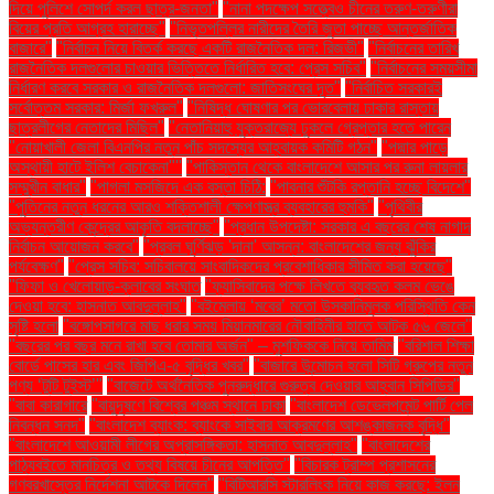
দিয়ে পুলিশে সোপর্দ করল ছাত্র-জনতা"
"নানা পদক্ষেপ সত্ত্বেও চীনের তরুণ-তরুণীরা
বিয়ের প্রতি আগ্রহ হারাচ্ছে"
"নিভৃতপল্লির নারীদের তৈরি জুতা পাচ্ছে আন্তর্জাতিক
বাজারে"
"নির্বাচন নিয়ে বিতর্ক করছে একটি রাজনৈতিক দল: রিজভী"
"নির্বাচনের তারিখ
রাজনৈতিক দলগুলোর চাওয়ার ভিত্তিতে নির্ধারিত হবে: প্রেস সচিব"
"নির্বাচনের সময়সীমা
নির্ধারণ করবে সরকার ও রাজনৈতিক দলগুলো: জাতিসংঘের দূত"
"নির্বাচিত সরকারই
সর্বোত্তম সরকার: মির্জা ফখরুল"
"নিষিদ্ধ ঘোষণার পর ভোরবেলায় ঢাকার রাস্তায়
ছাত্রলীগের নেতাদের মিছিল"
"নেতানিয়াহু যুক্তরাজ্যে ঢুকলে গ্রেপ্তার হতে পারেন
"নোয়াখালী জেলা বিএনপির নতুন পাঁচ সদস্যের আহ্বায়ক কমিটি গঠন"
"পদ্মার পাড়ে
অস্থায়ী হাটে ইলিশ বেচাকেনা"''
"পাকিস্তান থেকে বাংলাদেশে আসার পর রুনা লায়লার
সম্মুখীন বাধার"
"পাগলা মসজিদে এক বস্তা চিঠি:
"পাবনার শুঁটকি রপ্তানি হচ্ছে বিদেশে"
"পুতিনের নতুন ধরনের আরও শক্তিশালী ক্ষেপণাস্ত্র ব্যবহারের হুমকি"
"পৃথিবীর
অভ্যন্তরীণ কেন্দ্রের আকৃতি বদলাচ্ছে"
"প্রধান উপদেষ্টা: সরকার এ বছরের শেষ নাগাদ
নির্বাচন আয়োজন করবে"
"প্রবল ঘূর্ণিঝড় 'দানা' আসন্ন: বাংলাদেশের জন্য ঝুঁকির
পর্যবেক্ষণ"
"প্রেস সচিব: সচিবালয়ে সাংবাদিকদের প্রবেশাধিকার সীমিত করা হয়েছে"
"ফিফা ও খেলোয়াড়-ক্লাবের সংঘাত
"ফ্যাসিবাদের পক্ষে লিখতে ব্যবহৃত কলম ভেঙে
দেওয়া হবে: হাসনাত আবদুল্লাহ"
"বইমেলায় ‘মবের’ মতো উসকানিমূলক পরিস্থিতি কেন
সৃষ্টি হলো
"বঙ্গোপসাগরে মাছ ধরার সময় মিয়ানমারের নৌবাহিনীর হাতে আটক ৫৬ জেলে"
"বছরের পর বছর মনে রাখা হবে তোমার অর্জন" – মুশফিককে নিয়ে তামিম
"বরিশাল শিক্ষা
বোর্ডে পাসের হার এবং জিপিএ-৫ বৃদ্ধির খবর"
"বাজারে উন্মোচন হলো সিটি গ্রুপের নতুন
পণ্য ‘টুটি টুইস্ট’"
"বাজেটে অর্থনৈতিক পুনরুদ্ধারে গুরুত্ব দেওয়ার আহ্বান সিপিডির"
"বাবা কারাগারে
"বায়ুদূষণে বিশ্বের পঞ্চম স্থানে ঢাকা
"বাংলাদেশ ডেভেলপমেন্ট পার্টি পেল
নিবন্ধন সনদ"
"বাংলাদেশ ব্যাংক: ব্যাংকে সাইবার আক্রমণের আশঙ্কাজনক বৃদ্ধি"
"বাংলাদেশে আওয়ামী লীগের অপ্রাসঙ্গিকতা: হাসনাত আবদুল্লাহ"
"বাংলাদেশের
পাঠ্যবইতে মানচিত্র ও তথ্য বিষয়ে চীনের আপত্তি"
"বিচারক ট্রাম্প প্রশাসনের
গণবরখাস্তের নির্দেশনা আটকে দিলেন"
"বিটিআরসি স্টারলিংক নিয়ে কাজ করছে: ইলন