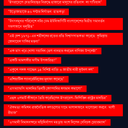
"ইসরায়েলে নেতানিয়াহুর বিরুদ্ধে হাজারো মানুষের প্রতিবাদ: দ্য গার্ডিয়ান"
"উড়োজাহাজে ৪০ ঘণ্টার নির্যাতন: হাতকড়া
"উৎসবমুখর পরিবেশে নটর ডেম ইউনিভার্সিটি বাংলাদেশের দ্বিতীয় সমাবর্তন
সফলভাবে অনুষ্ঠিত"
"এই দেশ ১৯৭১-এর শহীদদের রক্তের প্রতি বিশ্বাসঘাতকতা করেছে: কুমিল্লায়
জোনায়েদ সাকির মন্তব্য"
"এক মাস ধরে খোলা সয়াবিন তেল ব্যবহার করছেন বাণিজ্য উপদেষ্টা"
"একটি আমলকীর অসীম উপকারিতা!"
"একুশে পদক পাচ্ছেন ১৪ বিশিষ্ট ব্যক্তি ও জাতীয় নারী ফুটবল দল"
"এশিয়াটিক ল্যাবরেটরিজের মুনাফা কমেছে"
"এসঅ্যান্ডপি আদানির তিনটি কোম্পানির ঋণমান কমালো"
"এহুদ ওলমার্ট কীভাবে তৈরি করেছিলেন ইসরায়েল-ফিলিস্তিন রাষ্ট্রের মানচিত্র"
"ঐকমত্য কমিশন রাজনৈতিক দলগুলোর সাথে আলাদাভাবে আলোচনা করবে: আলী
রীয়াজ"
"ওসমানী বিমানবন্দরে অগ্নিনির্বাপণ মহড়ায় অংশ নিলেন বেবিচক চেয়ারম্যান"