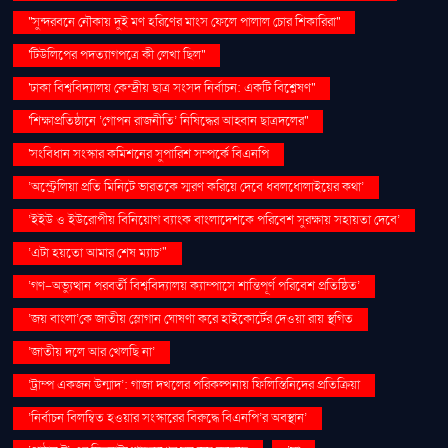
''সুন্দরবনে নৌকায় দুই মণ হরিণের মাংস ফেলে পালাল চোর শিকারিরা''
'টিউলিপের পদত্যাগপত্রে কী লেখা ছিল''
'ঢাকা বিশ্ববিদ্যালয় কেন্দ্রীয় ছাত্র সংসদ নির্বাচন: একটি বিশ্লেষণ''
'শিক্ষাপ্রতিষ্ঠানে ‘গোপন রাজনীতি’ নিষিদ্ধের আহ্বান ছাত্রদলের''
'সংবিধান সংস্কার কমিশনের সুপারিশ সম্পর্কে বিএনপি
‘অস্ট্রেলিয়া প্রতি মিনিটে ভারতকে স্মরণ করিয়ে দেবে ধবলধোলাইয়ের কথা’
‘ইইউ ও ইউরোপীয় বিনিয়োগ ব্যাংক বাংলাদেশকে পরিবেশ সুরক্ষায় সহায়তা দেবে’
‘এটা হয়তো আমার শেষ ম্যাচ’"
‘গণ–অভ্যুত্থান পরবর্তী বিশ্ববিদ্যালয় ক্যাম্পাসে শান্তিপূর্ণ পরিবেশ প্রতিষ্ঠিত’
‘জয় বাংলা’কে জাতীয় স্লোগান ঘোষণা করে হাইকোর্টের দেওয়া রায় স্থগিত
‘জাতীয় দলে আর খেলছি না’
‘ট্রাম্প একজন উন্মাদ’: গাজা দখলের পরিকল্পনায় ফিলিস্তিনিদের প্রতিক্রিয়া
‘নির্বাচন বিলম্বিত হওয়ার সংস্কারের বিরুদ্ধে বিএনপি’র অবস্থান’