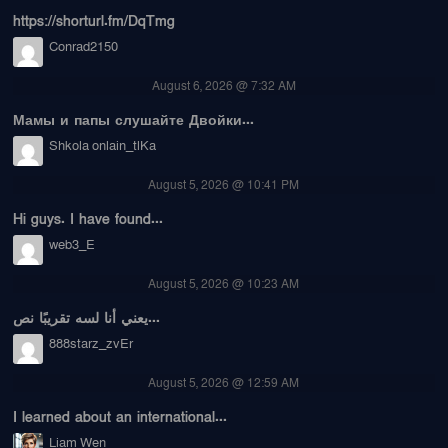
https://shorturl.fm/DqTmg
Conrad2150
August 6, 2026 @ 7:32 AM
Мамы и папы слушайте Двойки...
Shkola onlain_tlKa
August 5, 2026 @ 10:41 PM
Hi guys. I have found...
web3_E
August 5, 2026 @ 10:23 AM
يعني أنا لسه تقريبًا نص...
888starz_zvEr
August 5, 2026 @ 12:59 AM
I learned about an international...
Liam Wen