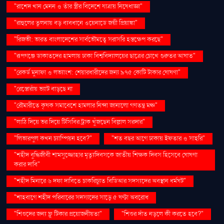
"রাশেদ খান মেনন ও তাঁর স্ত্রীর বিদেশে যাত্রায় নিষেধাজ্ঞা"
"রাহুলের তুলনায় বড় ব্যবধানে ওয়েনাডে জয়ী প্রিয়াঙ্কা"
"রিজভী: ভারত বাংলাদেশের সার্বভৌমত্বে সরাসরি হস্তক্ষেপ করছে"
"রূপগঞ্জে ডাকাতদের হামলায় ঢাকা বিশ্ববিদ্যালয়ের ছাত্রের চোখে গুরুতর আঘাত"
"রেকর্ড মুনাফা ও লভ্যাংশ: শেয়ারধারীদের জন্য ৯৭৫ কোটি টাকার ঘোষণা"
"রেস্তোরাঁয় ভ্যাট বাড়ছে না
"রৌমারীতে কৃষক সমাবেশে হামলার নিন্দা জানালো গণতন্ত্র মঞ্চ"
"লাঠি দিয়ে ভর দিয়ে টিসিবির ট্রাক খুঁজছেন বিল্লাল সরদার"
"লিভারপুল কখন চ্যাম্পিয়ন হবে?"
"শত বছর আগে ঢাকায় ইফতার ও সাহ্‌রি"
"শহীদ বুদ্ধিজীবী শামসুজ্জোহার মৃত্যুদিবসকে জাতীয় শিক্ষক দিবস হিসেবে ঘোষণা
করার দাবি"
"শহীদ মিনারে ৬ দফা দাবিতে চাকরিচ্যুত বিডিআর সদস্যদের অবস্থান ধর্মঘট"
"শাহবাগে শহীদ পরিবারের সদস্যদের সাড়ে ৫ ঘণ্টা অবরোধ
"শিশুদের জন্য ফ্লু টিকার প্রয়োজনীয়তা"
"শিশুর দাঁত নড়লে কী করতে হবে?"