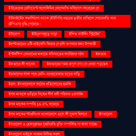
ইউক্রেনের প্রেসিডেন্ট ভলোদিমির জেলেনস্কি অভিযোগ করেছেন যে
ইউনাইটেড কমার্শিয়াল ব্যাংক (ইউসিবি) বছরের তৃতীয় প্রান্তিকে শেয়ারপ্রতি আয়
(ইপিএস) বৃদ্ধি পেয়েছে।
ইউরোপ
ইউরোপজুড়ে সাড়া
ইঙ্গিত ডাউনিং স্ট্রিটের"
ইনস্টাগ্রামের ৬টি প্রাইভেসি ফিচার যেগুলি আপনার জন্য উপকারী
ইন্টার্নশিপ প্রোগ্রামের মাধ্যমে ভবিষ্যতের ক্যারিয়ার গঠন
ইফতার
ইফতারে কী খাবেন
ইফতারের সময় রাসুল (সা.) যে দোয়া পড়তেন
ইয়ামালের বাঁকা পথে মেসি-ম্যারাডোনার স্বপ্নের বাড়ি
ইরান: ইসরায়েলকে কঠোর প্রতিশোধের হুমকি
ইলন মাস্ককে ছাড়িয়ে বিশ্বের শীর্ষ ধনী পরিবার ওয়ালটন
ইলন মাস্কের সম্পত্তি ১৯.২% কমেছে
ইলন মাস্কের স্টারলিংক বাংলাদেশে এলে কী সুফল মিলবে
ইসরায়েল
ইসরায়েল ও হেজবুল্লাহর যুদ্ধবিরতি চুক্তি সম্পর্কিত যা জানা যাচ্ছে
ইসরায়েল মাইকে আজান নিষিদ্ধ করল