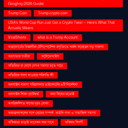
Googling (2026 Guide)
Trump Coin
Trump crypto coin
USA's World Cup Run Just Got a Crypto Twist — Here's What That
Actually Means
ViralShorts
what is a Trump Account
অক্সফোর্ডের বিজ্ঞানীরা টেলিপোর্টেশন প্রযুক্তিতে অর্জন করেছেন বড় সাফল্য
অগ্রযাত্রার যাত্রীরা
অটোমোবাইল
অতিরিক্ত চা খেলে যেসব সমস্যা হতে পারে
অতিরিক্ত লবণ খাওয়ার পরিণতি কী
অনলাইন ব্যবসা পরিচালনায় হাইকোর্টের ৯টি নির্দেশনা
অনলাইন শিক্ষা প্ল্যাটফর্ম
অন্য দিনের মতোই
অপরিকল্পিত ঋণের বৃহৎ বোঝা
অপ্রাপ্তবয়স্কদের সঙ্গে প্রেমের সম্পর্ক: আইনি বাধা ও সামাজিক সমস্যা
অভিজ্ঞতা ছাড়াই আবেদন করা যাবে
অভিনয় শিল্পী