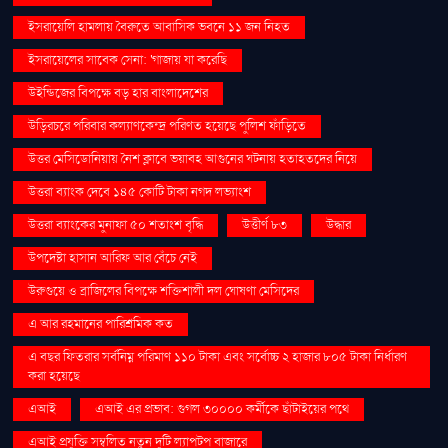
ইসরায়েলি হামলায় বৈরুতে আবাসিক ভবনে ১১ জন নিহত
ইসরায়েলের সাবেক সেনা: 'গাজায় যা করেছি
উইন্ডিজের বিপক্ষে বড় হার বাংলাদেশের
উড়িরচরে পরিবার কল্যাণকেন্দ্র পরিণত হয়েছে পুলিশ ফাঁড়িতে
উত্তর মেসিডোনিয়ায় নৈশ ক্লাবে ভয়াবহ আগুনের ঘটনায় হতাহতদের নিয়ে
উত্তরা ব্যাংক দেবে ১৪৫ কোটি টাকা নগদ লভ্যাংশ
উত্তরা ব্যাংকের মুনাফা ৫০ শতাংশ বৃদ্ধি
উত্তীর্ণ ৮৩
উদ্ধার
উপদেষ্টা হাসান আরিফ আর বেঁচে নেই
উরুগুয়ে ও ব্রাজিলের বিপক্ষে শক্তিশালী দল ঘোষণা মেসিদের
এ আর রহমানের পারিশ্রমিক কত
এ বছর ফিতরার সর্বনিম্ন পরিমাণ ১১০ টাকা এবং সর্বোচ্চ ২ হাজার ৮০৫ টাকা নির্ধারণ
করা হয়েছে
এআই
এআই এর প্রভাব: গুগল ৩০০০০ কর্মীকে ছাঁটাইয়ের পথে
এআই প্রযুক্তি সম্বলিত নতুন দুটি ল্যাপটপ বাজারে