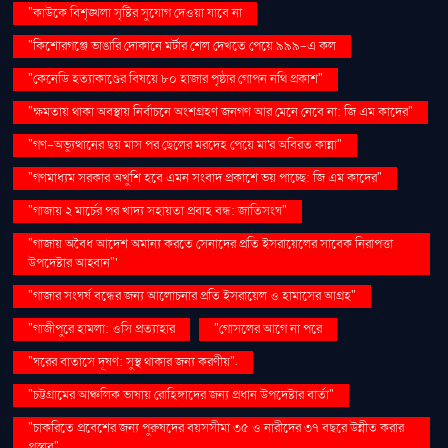
"কাউকে বিশৃঙ্খলা সৃষ্টির সুযোগ দেওয়া যাবে না
"কিশোরগঞ্জে ভাঙারি দোকানে মর্টার শেল দেখতে পেয়ে ৯৯৯-এ কল
"কেনেডি হত্যাকাণ্ডের বিষয়ে ৮০ হাজার পৃষ্ঠার গোপন নথি প্রকাশ"
"ক্ষমতায় থাকা অবস্থায় নির্বাচনে অংশগ্রহণ জনগণ আর মেনে নেবে না: জি এম কাদের"
"গণ–অভ্যুত্থানের ছয় মাস পর ছেলের মরদেহ পেয়ে মা'র অবিরত কান্না"
"গণমাধ্যম সরকার অখুশি হবে এমন সংবাদ প্রকাশে ভয় পাচ্ছে: জি এম কাদের"
"গাজায় ২ মার্চের পর খাদ্য সহায়তা প্রবাহ বন্ধ: জাতিসংঘ"
"গাজায় অবৈধ আদেশ অমান্য করতে সেনাদের প্রতি ইসরায়েলের সাবেক নিরাপত্তা
উপদেষ্টার আহ্বান"'
"গাজার সংঘর্ষ বন্ধের জন্য আলোচনার প্রতি ইসরায়েল ও হামাসের আগ্রহ"
"গাজীপুরে হামলা: ওসি প্রত্যাহার
"গোসলের আগে না পরে
"ঘরের বাতাসে দূষণ: সুস্থ থাকার জন্য করণীয়".
"চট্টগ্রামের আঞ্চলিক ভাষায় রোহিঙ্গাদের জন্য প্রধান উপদেষ্টার বার্তা"
"চাকরিতে প্রবেশের জন্য পুরুষদের বয়সসীমা ৩৫ ও নারীদের ৩৭ বছরে উন্নীত করার
প্রস্তাব"