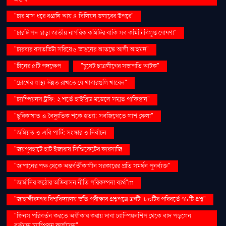
"চার মাস ধরে রপ্তানি আয় ৪ বিলিয়ন ডলারের উপরে"
"চারটি পদ ছাড়া জাতীয় নাগরিক কমিটির বাকি সব কমিটি বিলুপ্ত ঘোষণা"
"চারবার বসতভিটা সরিয়েও ভাঙনের আতঙ্কে আলী আহমদ"
"চীনের ৫টি পদক্ষেপ
"চুয়েট ছাত্রলীগের সভাপতি আটক"
"চোখের স্বাস্থ্য উন্নত রাখতে যে খাবারগুলি খাবেন"
"চ্যাম্পিয়নস ট্রফি: ২ শর্তে হাইব্রিড মডেলে সম্মত পাকিস্তান"
"ছুরিকাঘাত ও বৈদ্যুতিক শকে হত্যা: সবজিখেতে লাশ ফেলা"
"জমিয়ত ও এবি পার্টি: সংস্কার ও নির্বাচন
"জয়পুরহাটে হাট ইজারায় সিন্ডিকেটের কারসাজি
"জাপানের পক্ষ থেকে অন্তর্বর্তীকালীন সরকারের প্রতি সমর্থন পুনর্ব্যক্ত"
"জার্মানির কঠোর অভিবাসন নীতি পরিকল্পনা ব্যর্থ"m
"জাহাঙ্গীরনগর বিশ্ববিদ্যালয় ভর্তি পরীক্ষার প্রশ্নপত্রে ত্রুটি: ৮০টির পরিবর্তে ৭৮টি প্রশ্ন"
"জিনস পরিবর্তন করতে অস্বীকার করায় দাবা চ্যাম্পিয়নশিপ থেকে বাদ পড়লেন
বর্তমান চ্যাম্পিয়ন কার্লসেন"