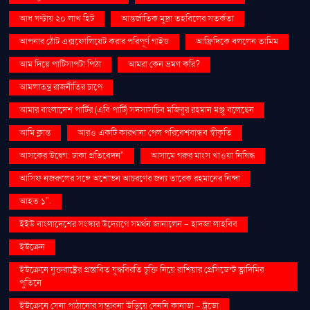
আধ ঘণ্টায় ২০ লাখ হিট
আন্তর্জাতিক মুদ্রা তহবিলের সতর্কতা
আপনার ঠোঁট এক্সফোলিয়েট করার পরিপূর্ণ গাইড
আফ্রিদিকে বললেন তামিম
আম দিয়ে পাটিসাপটা পিঠা
আমরা কেন ভ্রমণ করি?
আমলাতন্ত্র রাজনীতির চাপে
আমার বাংলাদেশ পার্টির (এবি পার্টি) সদস্যসচিব মজিবুর রহমান মঞ্জু বলেছেন
আমি ক্লান্ত
আরও একটি কারখানা পেল পরিবেশবান্ধব স্বীকৃতি
আসকের উদ্বেগ: ঢাকা প্রতিবেদন"
আসামে গরুর মাংস খাওয়া নিষিদ্ধ
আসিফ নজরুলের সঙ্গে অশোভন আচরণের জন্য তারেক রহমানের নিন্দা
আহত ১".
ইইউ বাংলাদেশের সংস্কার উদ্যোগে সমর্থন জানালেন - হাদজা লাহবিব
ইউক্রেন
ইউক্রেনে যুক্তরাষ্ট্রের প্রস্তাবিত যুদ্ধবিরতি চুক্তি নিয়ে রাশিয়ার প্রেসিডেন্ট ভ্লাদিমির
পুতিনে
ইউক্রেনে সেনা পাঠানোর সম্ভাবনা উড়িয়ে দেননি কানাডা - ট্রুডো