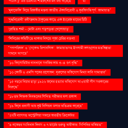
‘পাঠান টু’ এর চিত্রনাট্য শাহরুখের মন জয় করেছে
‘মা
‘মুনাফেকি’ নিয়ে রিজভীর মন্তব্য জাতীয় ঐক্যবিরোধী ও দুরভিসন্ধিপূর্ণ: জামায়াত"
‘যুদ্ধবিরোধী’ রবীন্দ্রনাথ ঠাকুরের কাছে এক ইংরেজ মায়ের চিঠি
‘রোহিত শর্মা - মোটা এবং গড়পড়তা খেলোয়াড়’
‘শিবিরের কমিটি’তে থাকার বিষয়ে পূজা চেরির বক্তব্য
"‘গণপরিষদ’ ও ‘সেকেন্ড রিপাবলিক’: জামায়াতসহ ইসলামী দলগুলোর মতভিন্নতা
সামনে আসছে"
"১০ কিলোমিটার ব্যবধানে সবজির দাম ৩-৪ গুণ বৃদ্ধি"
"১০ কোটি ও এমপি পদের প্রলোভন: নুরুলের অভিযোগ মিথ্যা দাবি সামান্তার"
"১৫ বছরে বিচার ছাড়া ১৯২৬ জনের হত্যার অভিযোগ আওয়ামী লীগ সরকারের
বিরুদ্ধে"
"১৮তম শিক্ষক নিবন্ধনের লিখিত পরীক্ষার ফল প্রকাশ
"১৯ দিনে প্রবাসী আয় দুই বিলিয়ন ডলার অতিক্রম করেছে"
"২৭টি ব্যাগসহ অস্ট্রেলিয়া সফরে ভারতীয় ক্রিকেটার
"৪ নভেম্বর সংবিধান দিবস ও ৭ মার্চের গুরুত্ব অস্বীকার: সিপিবির অভিমত"