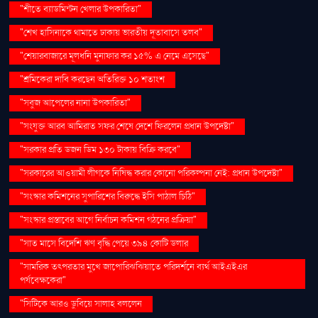
"শীতে ব্যাডমিন্টন খেলার উপকারিতা"
"শেখ হাসিনাকে থামাতে ঢাকায় ভারতীয় দূতাবাসে তলব"
"শেয়ারবাজারে মূলধনি মুনাফার কর ১৫% এ নেমে এসেছে"
"শ্রমিকেরা দাবি করছেন অতিরিক্ত ১০ শতাংশ
"সবুজ আপেলের নানা উপকারিতা"
"সংযুক্ত আরব আমিরাত সফর শেষে দেশে ফিরলেন প্রধান উপদেষ্টা"
"সরকার প্রতি ডজন ডিম ১৩০ টাকায় বিক্রি করবে"
"সরকারের আওয়ামী লীগকে নিষিদ্ধ করার কোনো পরিকল্পনা নেই: প্রধান উপদেষ্টা"
"সংস্কার কমিশনের সুপারিশের বিরুদ্ধে ইসি পাঠাল চিঠি"
"সংস্কার প্রস্তাবের আগে নির্বাচন কমিশন গঠনের প্রক্রিয়া"
"সাত মাসে বিদেশি ঋণ বৃদ্ধি পেয়ে ৩৯৪ কোটি ডলার
"সামরিক তৎপরতার মুখে জাপোরিঝঝিয়াতে পরিদর্শনে ব্যর্থ আইএইএর
পর্যবেক্ষকেরা"
"সিটিকে আরও ডুবিয়ে সালাহ বললেন