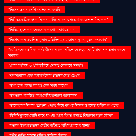
"বিদেশ ভ্রমণে দেশি পর্যটকদের কমতি
"বিপিএলে ক্রিকেট ও সিনেমার 'বিস্ফোরণ' উপভোগ করছেন শাকিব খান"
"বিভিন্ন স্থানে খাবারের দোকান খোলা রাখতে বাধা
"বিশ্বের সংঘাতজনিত ক্ষুধায় প্রতিদিন ২১ হাজার মানুষের মৃত্যু: অক্সফাম"
"বেক্সিমকোর শ্রমিক-কর্মচারীদের পাওনা পরিশোধে ৫২৫ কোটি টাকা ঋণ প্রদান করবে
সরকার"
"বোমা ফাটিয়ে ও গুলি চালিয়ে সোনার দোকানে ডাকাতি
"ব্যবসায়ীকে কোপানোর ঘটনায় ছাত্রদল নেতা গ্রেপ্তার
"ভাঙা হাড় জোড়া লাগতে কেন সময় লাগে?"
"ভারতকে পরাজিত করে সেমিফাইনালে বাংলাদেশ"
"ভালোবাসা দিবসে ‘তামাশা’ পোস্ট নিয়ে ব্যাখ্যা দিলেন উপদেষ্টা ফরিদা আখতার"
"ভিনিসিয়ুসকে সৌদি ক্লাবে যাওয়া থেকে বিরত রাখতে রিয়ালের নতুন কৌশল"
"মতলব উত্তরে ছাত্রদল নেত্রীর বাড়িতে অগ্নিসংযোগের ঘটনা"
"মন্ত্রীর বাড়ির সামনে বৃষ্টিতে দাঁড়িয়ে ছিলাম