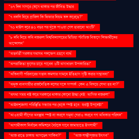
"৬৭ দিন সাগরে ভেসে থাকার পর জীবিত উদ্ধার
"৭ বদলি নিয়ে ব্রাজিল কি ফিফার নিয়ম ভঙ্গ করেছে?"
"৭০ মাইল দূরে ৪০ বছর পর খুঁজে পাওয়া গেল হারানো আংটি"
"৮ দবি নিয়ে কবি নজরুল বিশ্ববিদ্যালয়ের মিডিয়া স্টাডিজ বিভাগে শিক্ষার্থীদের
আন্দোলন"
"অন্তর্বর্তী সরকার যথাযথ পদক্ষেপ গ্রহণে ব্যর্থ
"অপরাজিতা ফুলের চায়ে পাবেন ৬টি অসাধারণ উপকারিতা"
"অভিবাসী পরিবারের সন্তান কমলার সামনে ইতিহাস সৃষ্টি করার সম্ভাবনা"
"অমুক ব্যবসায়ীর রাজনৈতিক দলের সঙ্গে সম্পর্ক: কেন এ বিষয়ে লেখা হয় না?"
"অযথা সময় নষ্ট করে সরকারে থাকার কোনো ইচ্ছা নেই: আসিফ নজরুল"
"আইনশৃঙ্খলা পরিস্থিতি সন্ধ্যার পর থেকে স্পষ্ট হবে: স্বরাষ্ট্র উপদেষ্টা"
"আওয়ামী লীগের অবস্থান স্পষ্ট না করলে যমুনা ঘেরাও করবে গণ অধিকার পরিষদ"
"আগামীকাল নির্বাচন কমিশনে বৈঠকে যাবে জামায়াতে ইসলামী"
"আজ রাতে ঢাকায় আসছেন সাকিব?"
"আজ লক্ষ্মীপূজার উৎসব"