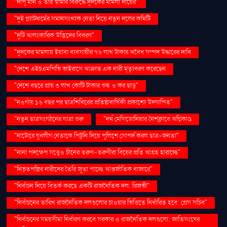
"দীপু মনি ও তাঁর স্বামীর বিরুদ্ধে দুদকের মামলা দায়ের"
"দুই প্ল্যাটফর্মের সমানসংখ্যক নেতা নিয়ে নতুন দলের কমিটি
"দুটি আলংকারিক উদ্ভিদের বিবরণ"
"দুদকের মামলায় ইয়াবা ব্যবসায়ীর ৭৬ লাখ টাকার অবৈধ সম্পদ উদ্ধারের দাবি
"দেশে এইচএমপিভি ভাইরাসে আক্রান্ত এক নারী মৃত্যুবরণ করেছেন
"দেশে বছরে প্রায় ৩ লাখ কোটি টাকার শুল্ক ও কর ছাড়"
"নওগাঁয় ১৬ বছর পর ছাত্রশিবিরের প্রতিষ্ঠাবার্ষিকী প্রকাশ্যে উদযাপিত"
"নতুন ছাত্রসংগঠনের যাত্রা শুরু
"নর্থ মেসিডোনিয়ার নৈশক্লাবে অগ্নিকাণ্ড
"নাটোরে যুবলীগ নেতাকে পিটুনি দিয়ে পুলিশে সোপর্দ করল ছাত্র-জনতা"
"নানা পদক্ষেপ সত্ত্বেও চীনের তরুণ-তরুণীরা বিয়ের প্রতি আগ্রহ হারাচ্ছে"
"নিভৃতপল্লির নারীদের তৈরি জুতা পাচ্ছে আন্তর্জাতিক বাজারে"
"নির্বাচন নিয়ে বিতর্ক করছে একটি রাজনৈতিক দল: রিজভী"
"নির্বাচনের তারিখ রাজনৈতিক দলগুলোর চাওয়ার ভিত্তিতে নির্ধারিত হবে: প্রেস সচিব"
"নির্বাচনের সময়সীমা নির্ধারণ করবে সরকার ও রাজনৈতিক দলগুলো: জাতিসংঘের