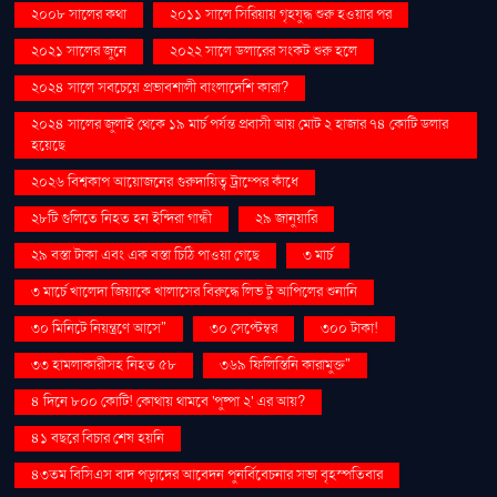
২০০৮ সালের কথা
২০১১ সালে সিরিয়ায় গৃহযুদ্ধ শুরু হওয়ার পর
২০২১ সালের জুনে
২০২২ সালে ডলারের সংকট শুরু হলে
২০২৪ সালে সবচেয়ে প্রভাবশালী বাংলাদেশি কারা?
২০২৪ সালের জুলাই থেকে ১৯ মার্চ পর্যন্ত প্রবাসী আয় মোট ২ হাজার ৭৪ কোটি ডলার
হয়েছে
২০২৬ বিশ্বকাপ আয়োজনের গুরুদায়িত্ব ট্রাম্পের কাঁধে
২৮টি গুলিতে নিহত হন ইন্দিরা গান্ধী
২৯ জানুয়ারি
২৯ বস্তা টাকা এবং এক বস্তা চিঠি পাওয়া গেছে
৩ মার্চ
৩ মার্চে খালেদা জিয়াকে খালাসের বিরুদ্ধে লিভ টু আপিলের শুনানি
৩০ মিনিটে নিয়ন্ত্রণে আসে"
৩০ সেপ্টেম্বর
৩০০ টাকা!
৩৩ হামলাকারীসহ নিহত ৫৮
৩৬৯ ফিলিস্তিনি কারামুক্ত"
৪ দিনে ৮০০ কোটি! কোথায় থামবে 'পুষ্পা ২' এর আয়?
৪১ বছরে বিচার শেষ হয়নি
৪৩তম বিসিএস বাদ পড়াদের আবেদন পুনর্বিবেচনার সভা বৃহস্পতিবার