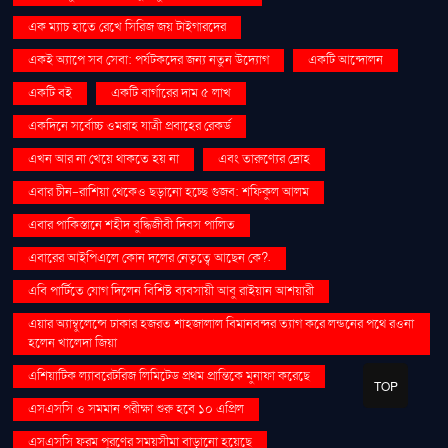
এক ম্যাচ হাতে রেখে সিরিজ জয় টাইগারদের
একই অ্যাপে সব সেবা: পর্যটকদের জন্য নতুন উদ্যোগ
একটি আন্দোলন
একটি বই
একটি বার্গারের দাম ৫ লাখ
একদিনে সর্বোচ্চ ওমরাহ যাত্রী প্রবাহের রেকর্ড
এখন আর না খেয়ে থাকতে হয় না
এবং তারুণ্যের দ্রোহ
এবার চীন-রাশিয়া থেকেও ছড়ানো হচ্ছে গুজব: শফিকুল আলম
এবার পাকিস্তানে শহীদ বুদ্ধিজীবী দিবস পালিত
এবারের আইপিএলে কোন দলের নেতৃত্বে আছেন কে?.
এবি পার্টিতে যোগ দিলেন বিশিষ্ট ব্যবসায়ী আবু রাইয়ান আশয়ারী
এয়ার অ্যাম্বুলেন্সে ঢাকার হজরত শাহজালাল বিমানবন্দর ত্যাগ করে লন্ডনের পথে রওনা
হলেন খালেদা জিয়া
এশিয়াটিক ল্যাবরেটরিজ লিমিটেড প্রথম প্রান্তিকে মুনাফা করেছে
TOP
এসএসসি ও সমমান পরীক্ষা শুরু হবে ১০ এপ্রিল
এসএসসি ফরম পূরণের সময়সীমা বাড়ানো হয়েছে