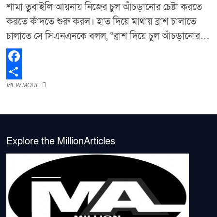
শামা তুবাইলি আয়নায় নিজের চুল আঁচড়ানোর চেষ্টা করতে
করতে কাঁদতে শুরু করল। হাত দিয়ে মাথায় ব্রাশ চালাতে
চালাতে সে সিএনএনকে বলল, “ব্রাশ দিয়ে চুল আঁচড়ানোর…
F
‘মা,
VIEW MORE
a
S
আমি
c
h
ক্লান্ত,
মরে
e
a
যেতে
চাই’:
b
r
ইসরায়েলি
Explore the MillionArticles
আগ্রাসনে
o
e
শিশুদের
মানসিক
o
দুরবস্থা
k