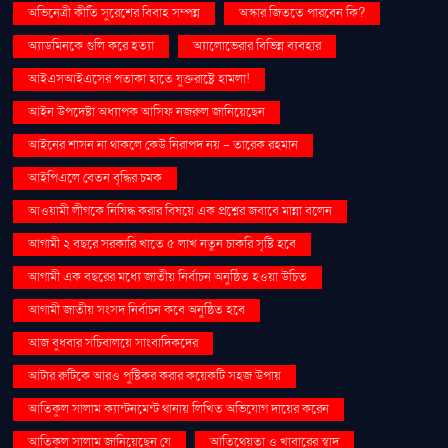
অভিনেত্রী কীর্তি সুরেশের বিবাহ সম্পন্ন
অস্কার জিততে পারবেন কি?
অ্যাডমিনকে গুলি করে হত্যা
অ্যালোভেরার বিভিন্ন ব্যবহার
আইএসআইএসের পতাকা হাতে যুক্তরাষ্ট্রে হামলা!
আইন উপদেষ্টা অধ্যাপক আসিফ নজরুল জানিয়েছেন
আইনের শাসন না থাকলে কেউ নিরাপদ নয় - তারেক রহমান
আইপিএলে বেতন বৃদ্ধির চমক
আওয়ামী লীগকে নিষিদ্ধ করার বিষয়ে এক প্রশ্নের জবাবে মান্না বলেন
আগামী ২ বছরে সরকারি খাতে ৫ লাখ নতুন চাকরি সৃষ্টি হবে
আগামী এক বছরের মধ্যে জাতীয় নির্বাচন অনুষ্ঠিত হওয়া উচিত
আগামী জাতীয় সংসদ নির্বাচন কবে অনুষ্ঠিত হবে
আজ বুধবার সচিবালয়ে সাংবাদিকদের
আটার রুটিকে আরও পুষ্টিকর করার কয়েকটি সহজ উপায়
আতিকুল সালাম ক্যান্টনমেন্ট থানায় লিখিত অভিযোগ দায়ের করেন
আতিকুল সালাম জানিয়েছেন যে
আতিথেয়তা ও খাবারের স্বাদ