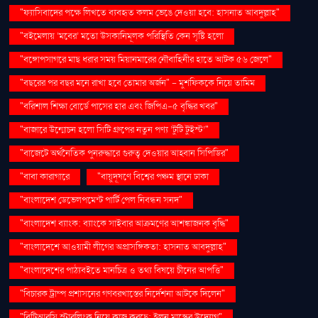
"ফ্যাসিবাদের পক্ষে লিখতে ব্যবহৃত কলম ভেঙে দেওয়া হবে: হাসনাত আবদুল্লাহ"
"বইমেলায় ‘মবের’ মতো উসকানিমূলক পরিস্থিতি কেন সৃষ্টি হলো
"বঙ্গোপসাগরে মাছ ধরার সময় মিয়ানমারের নৌবাহিনীর হাতে আটক ৫৬ জেলে"
"বছরের পর বছর মনে রাখা হবে তোমার অর্জন" – মুশফিককে নিয়ে তামিম
"বরিশাল শিক্ষা বোর্ডে পাসের হার এবং জিপিএ-৫ বৃদ্ধির খবর"
"বাজারে উন্মোচন হলো সিটি গ্রুপের নতুন পণ্য ‘টুটি টুইস্ট’"
"বাজেটে অর্থনৈতিক পুনরুদ্ধারে গুরুত্ব দেওয়ার আহ্বান সিপিডির"
"বাবা কারাগারে
"বায়ুদূষণে বিশ্বের পঞ্চম স্থানে ঢাকা
"বাংলাদেশ ডেভেলপমেন্ট পার্টি পেল নিবন্ধন সনদ"
"বাংলাদেশ ব্যাংক: ব্যাংকে সাইবার আক্রমণের আশঙ্কাজনক বৃদ্ধি"
"বাংলাদেশে আওয়ামী লীগের অপ্রাসঙ্গিকতা: হাসনাত আবদুল্লাহ"
"বাংলাদেশের পাঠ্যবইতে মানচিত্র ও তথ্য বিষয়ে চীনের আপত্তি"
"বিচারক ট্রাম্প প্রশাসনের গণবরখাস্তের নির্দেশনা আটকে দিলেন"
"বিটিআরসি স্টারলিংক নিয়ে কাজ করছে: ইলন মাস্কের উদ্যোগ"