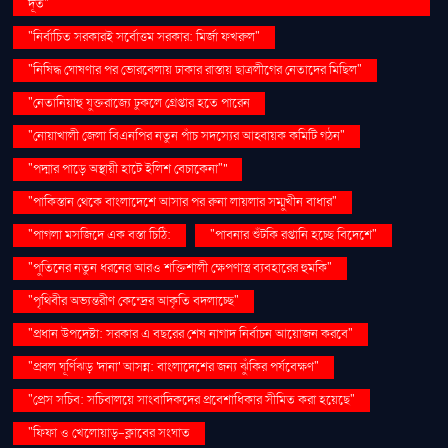
দূত"
"নির্বাচিত সরকারই সর্বোত্তম সরকার: মির্জা ফখরুল"
"নিষিদ্ধ ঘোষণার পর ভোরবেলায় ঢাকার রাস্তায় ছাত্রলীগের নেতাদের মিছিল"
"নেতানিয়াহু যুক্তরাজ্যে ঢুকলে গ্রেপ্তার হতে পারেন
"নোয়াখালী জেলা বিএনপির নতুন পাঁচ সদস্যের আহ্বায়ক কমিটি গঠন"
"পদ্মার পাড়ে অস্থায়ী হাটে ইলিশ বেচাকেনা"''
"পাকিস্তান থেকে বাংলাদেশে আসার পর রুনা লায়লার সম্মুখীন বাধার"
"পাগলা মসজিদে এক বস্তা চিঠি:
"পাবনার শুঁটকি রপ্তানি হচ্ছে বিদেশে"
"পুতিনের নতুন ধরনের আরও শক্তিশালী ক্ষেপণাস্ত্র ব্যবহারের হুমকি"
"পৃথিবীর অভ্যন্তরীণ কেন্দ্রের আকৃতি বদলাচ্ছে"
"প্রধান উপদেষ্টা: সরকার এ বছরের শেষ নাগাদ নির্বাচন আয়োজন করবে"
"প্রবল ঘূর্ণিঝড় 'দানা' আসন্ন: বাংলাদেশের জন্য ঝুঁকির পর্যবেক্ষণ"
"প্রেস সচিব: সচিবালয়ে সাংবাদিকদের প্রবেশাধিকার সীমিত করা হয়েছে"
"ফিফা ও খেলোয়াড়-ক্লাবের সংঘাত