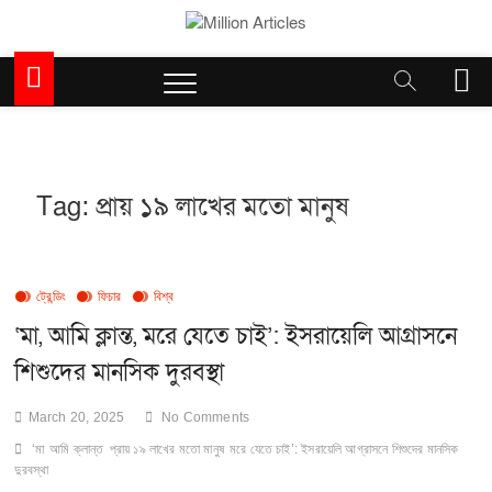
Skip
to
Million Articles
content
M
e
n
u
B
u
Tag:
প্রায় ১৯ লাখের মতো মানুষ
t
t
o
n
ট্রেন্ডিং
ফিচার
বিশ্ব
‘মা, আমি ক্লান্ত, মরে যেতে চাই’: ইসরায়েলি আগ্রাসনে
শিশুদের মানসিক দুরবস্থা
March 20, 2025
No Comments
‘মা
আমি ক্লান্ত
প্রায় ১৯ লাখের মতো মানুষ
মরে যেতে চাই’: ইসরায়েলি আগ্রাসনে শিশুদের মানসিক
দুরবস্থা