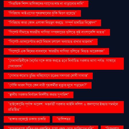
"সিরামিক শিল্প মালিকদের গ্যাসের দাম না বাড়ানোর দাবি"
"সিরিয়ায় আইএসের পুনরুত্থানের ঝুঁকি দ্বিগুণ হয়েছে"
"সিরিয়ায় কারা কোন এলাকা নিয়ন্ত্রণ করছে: সম্পূর্ণ মানচিত্র বিশ্লেষণ"
"সিলেট সীমান্তে ভারতীয় খাসিয়া সম্প্রদায়ের গুলিতে দুই বাংলাদেশি আহত"
"সিলেট-ম্যানচেস্টার রুটে বিমান চলাচল অব্যাহত রাখার আহ্বান"
"সিলেটে এক দিনের ব্যবধানে ‘ভারতীয় খাসিয়া গু‌লিতে’ নিহত আরেকজন"
"সেনাবাহিনীকে ধৈর্যের সঙ্গে কাজ করতে হবে নির্বাচিত সরকার আসা পর্যন্ত: সাভারে
সেনাপ্রধান"
"সোনার কমোড চুরির অভিযোগে চক্রের সদস্যরা দোষী সাব্যস্ত"
"সৌদি আরব গিয়ে কেন নারী গৃহকর্মীরা মৃত্যুর মুখে পড়ছেন?"
"স্থানীয় সরকার নির্বাচন নির্দলীয় করার সুপারিশ"
"হাইকোর্টের পূর্ণাঙ্গ আদেশ: অন্তর্বর্তী সরকার আইনি দলিল ও জনগণের ইচ্ছার সমর্থনে
প্রতিষ্ঠিত"
"হাঙ্গার প্রজেক্টে ঢাকায় চাকরি
"হালিশহর
"হাসপাতালে ভর্তির পর প্রকাশিত হলো প্রথম পোপ ফ্রান্সিসের ছবি"
"হিজবুল্লাহ