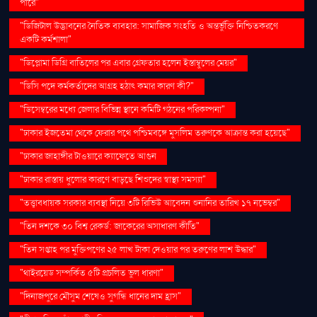
পারে"
"ডিজিটাল উদ্ভাবনের নৈতিক ব্যবহার: সামাজিক সংহতি ও অন্তর্ভুক্তি নিশ্চিতকরণে
একটি কর্মশালা"
"ডিপ্লোমা ডিগ্রি বাতিলের পর এবার গ্রেফতার হলেন ইস্তাম্বুলের মেয়র"
"ডিসি পদে কর্মকর্তাদের আগ্রহ হঠাৎ কমার কারণ কী?"
"ডিসেম্বরের মধ্যে জেলার বিভিন্ন স্থানে কমিটি গঠনের পরিকল্পনা"
"ঢাকার ইজতেমা থেকে ফেরার পথে পশ্চিমবঙ্গে মুসলিম তরুণকে আক্রান্ত করা হয়েছে"
"ঢাকার জাহাঙ্গীর টাওয়ারে ক্যাফেতে আগুন
"ঢাকার রাস্তায় ধুলোর কারণে বাড়ছে শিশুদের স্বাস্থ্য সমস্যা"
"তত্ত্বাবধায়ক সরকার ব্যবস্থা নিয়ে ৩টি রিভিউ আবেদন শুনানির তারিখ ১৭ নভেম্বর"
"তিন দশকে ৩০ বিশ্ব রেকর্ড: জাকেরের অসাধারণ কীর্তি"
"তিন সপ্তাহ পর মুক্তিপণের ২৫ লাখ টাকা দেওয়ার পর তরুণের লাশ উদ্ধার"
"থাইরয়েড সম্পর্কিত ৫টি প্রচলিত ভুল ধারণা"
"দিনাজপুরে মৌসুম শেষেও সুগন্ধি ধানের দাম হ্রাস"