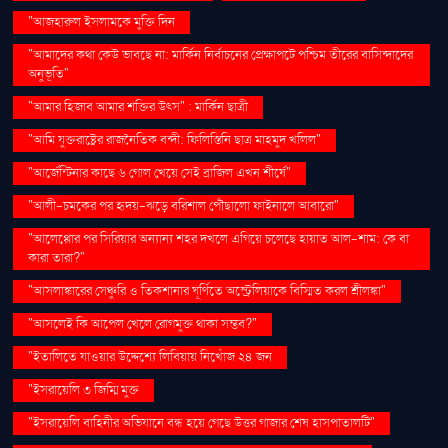
"আজহারুল ইসলামকে মুক্তি দিন
"আমাদের কথা কেউ ভাবছে না: মার্কিন নির্বাচনের প্রেক্ষাপটে পশ্চিম তীরের বাসিন্দাদের
অনুভূতি"
"আমার হিজাব আমার শক্তির উৎস" : মার্কিন ছাত্রী
"আমি যুক্তরাষ্ট্রের রাজনৈতিক বন্দী: ফিলিস্তিনি ছাত্র মাহমুদ খলিল"
"আর্জেন্টিনার কাছে ৬ গোল খেয়ে সেই ব্রাজিল এখন শীর্ষে"
"আলী-চমকের পর হৃদয়-ঝড়ে বরিশাল পৌঁছালো ফাইনালে আবারো"
"আলেপ্পোর পর সিরিয়ার অন্যান্য শহর দখলে এগিয়ে চলেছে হায়াত আল-শাম: কে বা
কারা তারা?"
"আসলাঙ্কারের সেঞ্চুরি ও তিকশানার ঘূর্ণিতে অস্ট্রেলিয়াকে বিস্মিত করল শ্রীলঙ্কা"
"আসলেই কি আপেল খেলে রোগমুক্ত থাকা সম্ভব?"
"ইতালিতে যাওয়ার উদ্দেশ্যে লিবিয়ায় নিখোঁজ ২৪ জন
"ইসরায়েলি ৩ জিম্মি মুক্ত
"ইসরায়েলি বাহিনীর অভিযানে বন্ধ হয়ে গেছে উত্তর গাজার শেষ হাসপাতালটি"