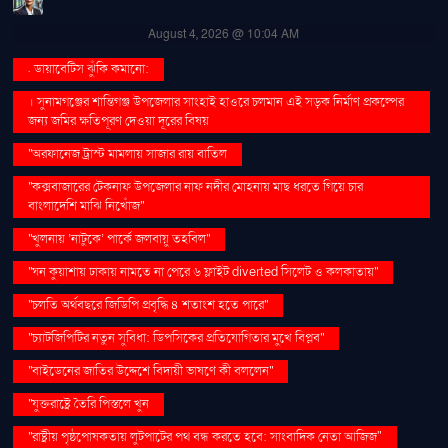
August 4, 2026 @ 10:04 AM
. ডায়াবেটিস ঝুঁকি কমানো:
। সুনামগঞ্জের শান্তিগঞ্জ উপজেলার সাংহাই হাওরে চলমান এই সড়ক নির্মাণ প্রকল্পের
জন্য জমির ক্ষতিপূরণ দেওয়া দূরের বিষয়
''অরফানেজ ট্রাস্ট মামলায় সাজার রায় বাতিল
''কক্সবাজারের টেকনাফ উপজেলার নাফ নদীর মোহনায় মাছ ধরতে গিয়ে চার
বাংলাদেশি মাঝি নিখোঁজ''
''খুলনায় ‘নাটুকে’ পার্কে জলবায়ু তহবিল''
''ঘন কুয়াশায় ঢাকায় নামতে না পেরে ৬ ফ্লাইট diverted সিলেট ও কলকাতায়''
''চলতি অর্থবছরে জিডিপি প্রবৃদ্ধি ৪ শতাংশ হতে পারে''
''চ্যাটজিপিটির নতুন সুবিধা: ডিপসিকের প্রতিযোগিতার মুখে বিপ্লব''
''বাইডেনের জাতির উদ্দেশে বিদায়ী ভাষণে কী বললেন''
''যুক্তরাষ্ট্রে তৈরি পিস্তলে খুন
''রাষ্ট্রীয় পৃষ্ঠপোষকতায় লুটপাটের পথ বন্ধ করতে হবে: সাংবাদিক নেতা আজিজ"