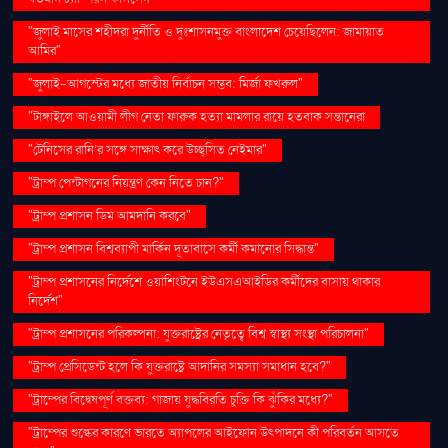
"জুলাই মাসের শহীদরা দুর্নীতি ও দুঃশাসনমুক্ত বাংলাদেশ চেয়েছিলেন: জামায়াত
আমির"
"জুলাই-আগস্টের মধ্যে জাতীয় নির্বাচন সম্ভব: মির্জা ফখরুল"
"টাঙ্গাইলে আওয়ামী লীগ নেতা ফারুক হত্যা মামলার রায়ে হতবাক সন্তানেরা
"টেনিসের রানি’র সঙ্গে সাক্ষাৎ করে উচ্ছ্বসিত নেইমার"
"ট্রাম্প পেন্টাগনের নিয়ন্ত্রণ কেন নিতে চান?"
"ট্রাম্প প্রশাসন ডিম আমদানি করবে"
"ট্রাম্প প্রশাসন বিশ্বব্যাপী মার্কিন দূতাবাসে কর্মী কমানোর সিদ্ধান্ত"
"ট্রাম্প প্রশাসনের নির্দেশে ওয়াশিংটনে ইউএসএআইডির কর্মীদের বাসায় থাকার
নির্দেশ"
"ট্রাম্প প্রশাসনের পরিকল্পনা: যুক্তরাষ্ট্রের নেতৃত্বে বিশ্ব স্বাস্থ্য সংস্থা পরিচালনা"
"ট্রাম্প প্রেসিডেন্ট হলে কি যুক্তরাষ্ট্রে আদানির সমস্যা সমাধান হবে?"
"ট্রাম্পের বিদ্বেষপূর্ণ বক্তব্য: গাজায় যুদ্ধবিরতি চুক্তি কি ঝুঁকির মধ্যে?"
"ট্রাম্পের শুল্কের কারণে ভারতে অ্যাপলের আইফোন উৎপাদনে কী পরিবর্তন আসতে