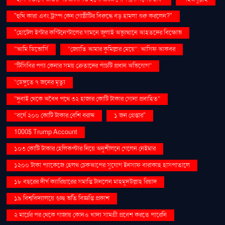
"হুথি কারা এবং ট্রাম্প কেন গোষ্ঠীটির বিরুদ্ধে বড় হামলা শুরু করলেন?"
"হোটেল ইন্টার কন্টিনেন্টালের সামনে জুলাই অভ্যুত্থানে আহতদের বিক্ষোভ
“আমি ডিভোর্সি
“জ্যোতি আমার কুমিল্লার মেয়ে”: আসিফ আকবর
“টিসিবির পণ্য কেনার সময় ক্রেতাদের পাঁচটি প্রধান অভিযোগ”
“ডেঙ্গুতে ৭ জনের মৃত্যু
“দুবাই থেকে অবৈধ পথে ৩২ হাজার কোটি টাকার সোনা প্রবাহিত”
“বর্ষে ২০০ কোটি টাকার বেশি বরাদ্দ
১ জন গ্রেপ্তার"
1000$ Trump Account
১০৩ কোটি টাকার হেলিকপ্টার নিয়ে অনুশীলনে গেলেন নেইমার
১২০০ টাকা প্যাকেজে হেলথ চেকআপের সুযোগ ইনসাফ বারাকাহ হাসপাতালে
১৮ বছরের দীর্ঘ ক্যারিয়ারের সমাপ্তি টানলেন মাহমুদউল্লাহ রিয়াদ
১৯ বিশ্ববিদ্যালয়ে গুচ্ছ ভর্তি বিজ্ঞপ্তি প্রকাশ
২ মার্চের পর থেকে গাজায় কোনও খাদ্য সামগ্রী প্রবেশ করতে পারেনি