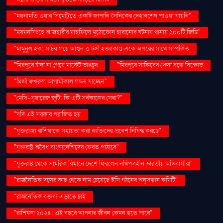
"ময়নামতি ওয়ার সিমেট্রিতে একটি জাপানি সৈনিকের দেহাবশেষ পাওয়া যায়নি"
"ময়মনসিংহে আজহারীর মাহফিলে মুঠোফোন হারানোর ঘটনায় থানায় ২০০টি জিডি"
"মামুনুল হক: সচিবালয়ে আগুন ও টঙ্গী হত্যাকাণ্ড একে অপরের সাথে সম্পর্কিত
"মিরপুরে চাঁদা না পেয়ে মার্কেট ভাঙচুর
"মিরপুরে সাকিবের খেলা বন্ধে বিক্ষোভ
"মির্জা ফখরুল আগামীকাল লন্ডন যাচ্ছেন"
"মেসি-সুয়ারেজ জুটি: কি এটি সর্বকালের সেরা?"
"যদি এই সরকার পরাজিত হয়
"যুক্তরাজ্য রাশিয়াকে সহায়তা করা ব্যক্তিদের প্রবেশ নিষিদ্ধ করছে"
"যুক্তরাষ্ট্র অবৈধ বাংলাদেশিদের ফেরত পাঠাবে"
"যুক্তরাষ্ট্র থেকে সামরিক বিমানে দেশে ফিরলেন নথিপত্রহীন ভারতীয় অভিবাসীরা"
"রাজনৈতিক দলের কাছ থেকে নাম চেয়েছে ইসি গঠনের অনুসন্ধান কমিটি"
"রাজনৈতিক বক্তব্য এড়াতে চাই
"রাশিফল ২০২৪: এই বছরে আপনার জীবন কেমন হতে পারে"