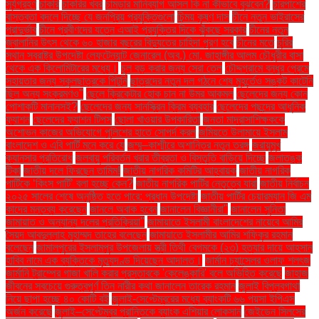
সূর্যগ্রহণ
চাকরি
চাকরির খবর
চামড়ার মানিব্যাগ আসল কি না কীভাবে বুঝবেন?
চারপাশের
বাস্তবতা বদলে দিচ্ছে যে জনপ্রিয় প্রযুক্তিগুলো
চিন্ময় কৃষ্ণ দাস
চীনে নতুন ভাইরাসের
প্রাদুর্ভাব
চীনে প্রবীণদের যত্নে এআই প্রযুক্তির দিকে ঝুঁকছে সরকার
চীনের নতুন
জ্বালানির উৎস থেকে ৬০ হাজার বছরের বিদ্যুতের চাহিদা পূরণ হবে
চীনের মতে
চুরির
স্থান স্বরাষ্ট্র উপদেষ্টা লেফটেন্যান্ট জেনারেল (অব.) মো. জাহাঙ্গীর আলম চৌধুরীর বাসা
থেকে এক কিলোমিটারের মধ্যে।
চুল বড় করার জন্য সেরা তেল
চৌদ্দগ্রামে বন্ধুর প্রেমে
সহায়তার জন্য স্কুলছাত্রকে পিটুনি
ছাত্রদের নতুন দল গঠনে শেষ মুহূর্তেও সঙ্কট কাটেনি
ছিল অন্য সংক্রমণও"
ছেলে ক্রিকেটার হোক চান না উমর আকমল
ছেলেদের জন্য কোন
পোশাকটি মানানসই?
ছেলেদের জন্য সানস্ক্রিন ক্রিম ব্যবহার
ছেলেদের পছন্দের আধুনিক
ফ্যাশন
ছেলেদের ফ্যাশন টিপস
ছোলা খাওয়ার উপকারিতা
জনতা মাদ্রাসাশিক্ষককে
অশোভন কাজের অভিযোগে পুলিশের হাতে সোপর্দ করল
জমিয়তে উলামায়ে ইসলাম
বাংলাদেশ ও এবি পার্টি মনে করে যে
জম্মু–কাশ্মীরে অশান্তির নতুন তরঙ্গ
জরায়ুমুখ
ক্যানসার প্রতিরোধ
জলবায়ু পরিবর্তন খরার তীব্রতা ও বিস্তৃতি বাড়িয়ে দিচ্ছে
জলাতঙ্ক
টিকা
জাতীয় দলে ফিরছেন তামিম!
জাতীয় নাগরিক কমিটির আহ্বায়ক
জাতীয় নাগরিক
পার্টিকে ‘কিংস পার্টি’ বলা হচ্ছে কেন?
জাতীয় নাগরিক পার্টির নেতৃত্বে যারা
জাতীয় নির্বাচন
২০২৫ সালের শেষে অনুষ্ঠিত হতে পারে: প্রধান উপদেষ্টা
জাতীয় পার্টির চেয়ারম্যান জি এম
কাদের মন্তব্য করেছেন
জানলে অবাক হবেন
জানালেন বিজ্ঞানীরা"
জানালেন সুনিতা
জামায়াত ও অন্যান্য দলের প্রতিক্রিয়া''
জামায়াতে ইসলামী বাংলাদেশের নায়েবে আমির
সৈয়দ আবদুল্লাহ মুহাম্মদ তাহের বলেছেন
জামায়াতে ইসলামীর আমির শফিকুর রহমান
বলেছেন
জামালপুরের ইসলামপুর উপজেলায় স্ত্রী তিথী বেগমকে (২৩) হত্যার দায়ে আহসান
হাবিব নামে এক ব্যক্তিকে মৃত্যুদণ্ড দিয়েছেন আদালত।
জার্মান চ্যান্সেলর ওলাফ শলৎজ
জার্মানি ট্রাম্পের গাজা খালি করার প্রস্তাবকে 'কেলেঙ্কারি' বলে অভিহিত করেছে
জাহাজ
জীবনের সবচেয়ে গুরুত্বপূর্ণ তিন নারীর কথা জানালেন তারেক রহমান
জুলাই বিপ্লবগাথা
নিয়ে ছাপা হচ্ছে ৪০ কোটি বই
জুলাই-সেপ্টেম্বরের মধ্যে ব্যাংকটি ৬৬ পয়সা ইপিএস
অর্জন করেছে
জুলাই–সেপ্টেম্বর প্রান্তিকে ব্যাংক এশিয়ার লোকসান
জেইডেন সিলসের