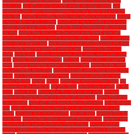
পাকিস্তানে শহীদ বুদ্ধিজীবী দিবস পালিত
এবারের আইপিএলে কোন দলের নেতৃত্বে
আছেন কে?.
এবি পার্টিতে যোগ দিলেন বিশিষ্ট ব্যবসায়ী আবু রাইয়ান আশয়ারী
এয়ার
অ্যাম্বুলেন্সে ঢাকার হজরত শাহজালাল বিমানবন্দর ত্যাগ করে লন্ডনের পথে রওনা হলেন
খালেদা জিয়া
এশিয়াটিক ল্যাবরেটরিজ লিমিটেড প্রথম প্রান্তিকে মুনাফা করেছে
এসএসসি
ও সমমান পরীক্ষা শুরু হবে ১০ এপ্রিল
এসএসসি ফরম পূরণের সময়সীমা বাড়ানো হয়েছে
এ্যানিকে পাঠানো হচ্ছে বিশ্ব সাঁতারে
ওই দিন বিকেলে অলিউল্লাহকে বাড়ি থেকে তুলে
নেয় পুলিশ
ওয়ালটন ফ্রিজ কিনে ২০ লাখ টাকা পেলেন কলেজ শিক্ষার্থী রাশেদ আলী
ওয়াশিংটনে হেলিকপ্টারের সঙ্গে সংঘর্ষে উড়োজাহাজ নদীতে বিধ্বস্ত
কমিশন দেশের চারটি
প্রদেশ গঠনের পরিকল্পনা করছে
কয়লা আমদানি না হওয়া পর্যন্ত বিদ্যুৎকেন্দ্র বন্ধ থাকবে
কয়লাসঙ্কটের কারণে বন্ধ মহেশখালী তাপবিদ্যুৎ কেন্দ্র
করমজলে তিন দিনে ৭৫০০
দর্শনার্থী
কর্ণফুলী টানেল
কলসিন্দুর গ্রামের অদম্য মেয়েরা আবারও প্রমাণ করেছে তাদের
দক্ষতা
কলাম্বিয়া বিশ্ববিদ্যালয়ের শিক্ষার্থী
কাঁচা মরিচে
কানপাকা রোগ - এক গুরুত্বপুর্ণ
সমস্যা
কানাডাকে যুক্তরাষ্ট্রের অঙ্গরাজ্য হতে বললেন ট্রাম্প
কানাডায় নিখোঁজ প্রবাসী
বাংলাদেশি শিক্ষার্থীর মরদেহ উদ্ধার
কানাডার প্রধানমন্ত্রী জাস্টিন ট্রুডো পদত্যাগ করতে
যাচ্ছেন
কান্ট ও হিউমের দর্শনে গাজালির প্রভাব
কাভার্ডভ্যান-মোটরসাইকেল সংঘর্ষে
ছাত্রদল কর্মী নিহত
কার ক্ষতি
কার লাভ
কারিগরি শিক্ষা অধিদপ্তরে বিশাল নিয়োগ
কিছু
অধিনায়কত্বের নাম অনুমিত ছিল
কিছু ইঙ্গিত মিলছে
কিডনিতে পাথর ও করণীয়
কী আছে
তাতে?
কীভাবে খাবেন?
কীভাবে বুঝবেন শীতে পানি কম খাওয়া হচ্ছে?
কুড়িগ্রামে
দরিদ্রদের চাল বিতরণের তালিকা নিয়ে বিএনপির দুই পক্ষের সংঘর্ষ
কুমিল্লা সিটির সাবেক
মেয়র সূচনার জমি
কুয়েটে ভর্তি পরীক্ষা উপলক্ষে বিমানের বিশেষ ফ্লাইট
কৃত্রিম বুদ্ধিমত্তা
কৃষক
কেন্দ্রীয় ব্যাংকের নির্দেশনায় ট্রেজারি বিল ও বন্ড কেনায় ব্যাংকের ফি ও চার্জ
নির্ধারণ"
কোন কথায় রেগে গেলেন জেলেনস্কি
কোন পক্ষ হারল?
ক্যানসারের টিকা নিয়ে
আশার আলো
ক্যান্সারের বিকল্প চিকিৎসা পদ্ধতিগুলি কীভাবে কাজ করে
ক্লাসরুমে প্রথম
বর্ষের ছাত্রকে বিয়ে করলেন বিশ্ববিদ্যালয় শিক্ষিকা (ভিডিও)
ক্ষমতার প্রাতিষ্ঠানিক
ভারসাম্য প্রতিষ্ঠায় বিএনপিসহ প্রধান রাজনৈতিক দলগুলো সংবিধানে যে পরিবর্তনগুলো