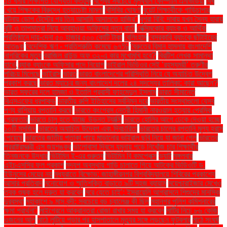
১০ ধনীর শিক্ষাগত যোগ্যতা কতটুকু
বিশ্বের সবচেয়ে মূল্যবান কোম্পানি এনভিডিয়া
বিষ
খেয়ে শিক্ষকের বিরুদ্ধে হত্যাচেষ্টা মামলা
বিসিবির ঘোষণা
বুয়েট শিক্ষার্থীকে গাড়িচাপার
ঘটনায় ডোপ টেস্টের পর তিন আসামি আদালতে হাজির"
বুশরা বিবি: দাবায় যখন সৈন্য হারায়
বৃষ্টি ও তাপমাত্রা নিয়ে আবহাওয়া অফিসের নতুন বার্তা
বেক্সিমকোর ব্যাংক ও আর্থিক
প্রতিষ্ঠানে দায়-দেনা ৫০ হাজার ৫০০ কোটি টাকা
বেলিংহাম
বেসরকারি ব্যাংকে ছাঁটাইয়ের
আতঙ্ক
বৈদেশিক ঋণ - প্রতিশ্রুতি কমেছে ৬৭%
বৈরুতের বিমান হামলায় বাংলাদেশি
নাগরিকের মৃত্যু
ব্রাজিল রাউন্ড অফ ৩২-এ কার মুখোমুখি হবে?
ব্রিটিশ লেখক সামান্থা
হার্ভে
ব্র্যাক ব্যাংকে অফিসার পদে নিয়োগ
ভাইরাল ভিডিওর সেই ‘রহস্যময়ী’ তরুণীর
পরিচয় মিলেছে
ভাইরাস
ভারত
ভারত বাংলাদেশের পরিস্থিতি নিয়ে যে অযাচিত উদ্বেগ
প্রকাশ করছে
ভারত ম্যাচের জন্য বাংলাদেশ দলের ২৪ সদস্যের তালিকা: কারা আছেন?
ভারত সফরের দলে হামজা ও ইতালি প্রবাসী ফাহমেদুল ইসলাম
ভারত সীমান্তে
বিএসএফের ধরপাকড়
ভারতীয় রুপি ইতিহাসের সর্বনিম্ন দরে
ভারতীয় সংস্থাগুলো যেসব
পণ্য রাশিয়ায় রপ্তানি করছে
ভারতে কংগ্রেস নেত্রী হিমানী নারওয়াল হত্যায় প্রেমিক
গ্রেফতার
ভারতে চালু হতে যাচ্ছে উড়ন্ত ট্যাক্সি
ভারতে হোলির আগে ঢেকে দেওয়া হচ্ছে
১০টি মসজিদ
ভারতের অযাচিত উদ্বেগ এবং দ্বিচারিতা
ভারতের চালের রপ্তানি মূল্য হ্রাস
পেয়েছে
ভারতের জাতীয় পতাকা পায়ে মাড়ানোর ভাইরাল ছবি নিয়ে যা জানা গেল
ভারতের
পররাষ্ট্রমন্ত্রী এস জয়শঙ্কর
ভালোবাসা দিবসে যমুনায় পড়ে নিখোঁজ চার শিক্ষার্থীর
তিনজনকে উদ্ধার
ভিটামিন ই-এর গুরুত্ব
ভিটামিন বি কমপ্লেক্স
ভ্যাট
মঙ্গলবার
এইচএসসির ফল প্রকাশ
মদ্যপ অবস্থায় গাড়ি চালাতে গিয়ে আটকের ভিডিওটি ড.
ইউনূসের মেয়ের নয়
মধ্যরাতে বিক্ষোভ: জাহাঙ্গীরনগর বিশ্ববিদ্যালয়ে শিবিরের প্রকাশ্যে
আসার প্রতিবাদ
মনোযোগ ও স্মৃতিশক্তি বাড়াতে ৯টি সহজ ব্যায়াম
ময়েশ্চারাইজার মেখেও
ত্বক শুষ্ক হলে দ্রুত যা করবেন
মরে যেতে চাই’: ইসরায়েলি আগ্রাসনে শিশুদের মানসিক
দুরবস্থা
মহাকাশে ৯ মাস বন্দী: সবচেয়ে বড় চ্যালেঞ্জ কী ছিল
মহানগর পুলিশ কমিশনারের
ক্ষমা প্রার্থনা"
মাইগ্রেনে আক্রান্তরা রোজা রাখার সময় যা করবেন
মাটির নিচে ৮৬ কেজি
ওজনের আলু
মাঠে লুটিয়ে পড়ার পর হাসপাতালে মৃত্যুর সঙ্গে লড়ছেন ফুটবলার
মাঠে সংঘর্ষ