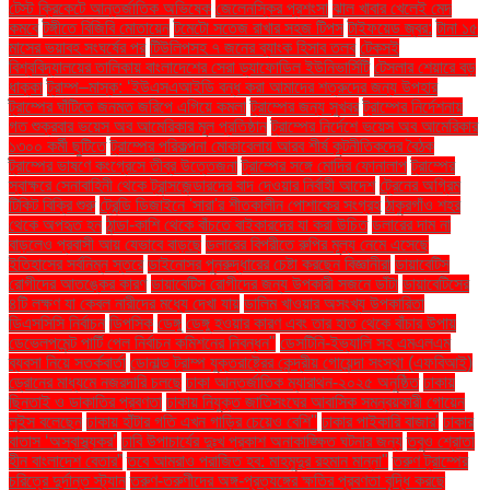
টেস্ট ক্রিকেটে আন্তর্জাতিক অভিষেক
জেলেনস্কির প্রশংসা
ঝাল খাবার খেলেই মেদ
কমবে
টঙ্গীতে বিজিবি মোতায়েন
টমেটো সতেজ রাখার সহজ টিপস
টাইফয়েড জ্বর:
টানা ১৫
মাসের ভয়াবহ সংঘর্ষের পর
টিউলিপসহ ৭ জনের ব্যাংক হিসাব তলব
টেকসই
বিশ্ববিদ্যালয়ের তালিকায় বাংলাদেশের সেরা ড্যাফোডিল ইউনিভার্সিটি
টেসলার শেয়ারে বড়
ধাক্কা
ট্রাম্প–মাস্ক: ‘ইউএসএআইডি বন্ধ করা আমাদের শত্রুদের জন্য উপহার
ট্রাম্পের ঘাঁটিতে জনমত জরিপে এগিয়ে কমলা
ট্রাম্পের জন্য সুখবর
ট্রাম্পের নির্দেশনায়
গত শুক্রবার ভয়েস অব আমেরিকার মূল প্রতিষ্ঠান
ট্রাম্পের নির্দেশে ভয়েস অব আমেরিকার
১৩০০ কর্মী ছুটিতে
ট্রাম্পের পরিকল্পনা মোকাবেলায় আরব শীর্ষ কূটনীতিকদের বৈঠক
ট্রাম্পের ভাষণে কংগ্রেসে তীব্র উত্তেজনা
ট্রাম্পের সঙ্গে মোদির ফোনালাপ
ট্রাম্পের
স্বাক্ষরে সেনাবাহিনী থেকে ট্রান্সজেন্ডারদের বাদ দেওয়ার নির্বাহী আদেশ
ট্রেনের অগ্রিম
টিকিট বিক্রি শুরু
ট্রেন্ডি ডিজাইনে 'সারা'র শীতকালীন পোশাকের সংগ্রহ
ঠাকুরগাঁও শহর
থেকে অপহৃত হন
ঠান্ডা-কাশি থেকে বাঁচতে বাইকারদের যা করা উচিত
ডলারের দাম না
বাড়লেও প্রবাসী আয় যেভাবে বাড়ছে
ডলারের বিপরীতে রুপির মূল্য নেমে এসেছে
ইতিহাসের সর্বনিম্ন স্তরে
ডাইনোসর পুনরুদ্ধারের চেষ্টা করছেন বিজ্ঞানীরা
ডায়াবেটিস
রোগীদের আতঙ্কের কারণ
ডায়াবেটিস রোগীদের জন্য উপকারী সজনে ডাঁটা
ডায়াবেটিসের
৪টি লক্ষণ যা কেবল নারীদের মধ্যে দেখা যায়
ডালিম খাওয়ার অসংখ্য উপকারিতা
ডিএসসিসি নির্বাচন
ডিপসিক
ডেঙ্গু
ডেঙ্গু হওয়ার কারণ এবং তার হাত থেকে বাঁচার উপায়
ডেভেলপমেন্ট পার্টি পেল নির্বাচন কমিশনের নিবন্ধন"
ডেসটিনি-ইভ্যালি সহ এমএলএম
ব্যবসা নিয়ে সতর্কবার্তা
ডোনাল্ড ট্রাম্প যুক্তরাষ্ট্রের কেন্দ্রীয় গোয়েন্দা সংস্থা (এফবিআই)
ড্রোনের মাধ্যমে নজরদারি চলছে
ঢাকা আন্তর্জাতিক ম্যারাথন-২০২৫ অনুষ্ঠিত
ঢাকায়
ছিনতাই ও ডাকাতির প্রবণতা
ঢাকায় নিযুক্ত জাতিসংঘের আবাসিক সমন্বয়কারী গোয়েন
লুইস বলেছেন
ঢাকায় হাঁটার গতি এখন গাড়ির চেয়েও বেশি''
ঢাকার পাইকারি বাজার'
ঢাকার
বাতাস ‘অস্বাস্থ্যকর’
ঢাবি উপাচার্যের দুঃখ প্রকাশ অনাকাঙ্ক্ষিত ঘটনার জন্য
তবুও শ্রোতা
হীন বাংলাদেশ বেতার”
তবে আমরাও পরাজিত হব: মাহমুদুর রহমান মান্না"
তরুণ ট্রাম্পের
চরিত্রে দুর্দান্ত স্ট্যান
তরুণ-তরুণীদের অঙ্গ-প্রত্যঙ্গের ক্ষতির প্রবণতা বৃদ্ধি করছে