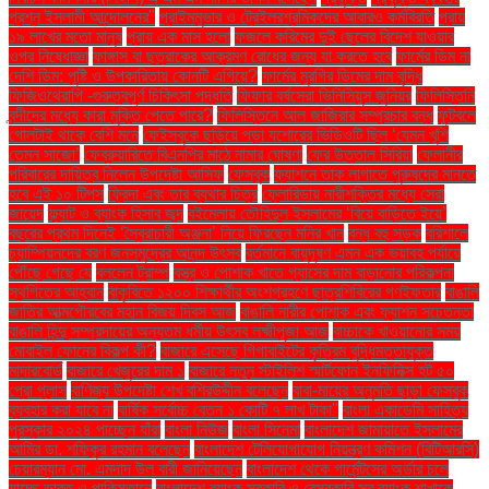
প্রশ্ন ইসলামী আন্দোলনের"
প্রাইমমুভার ও ট্রেইলরশ্রমিকদের আবারও কর্মবিরতি
প্রায়
১৯ লাখের মতো মানুষ
প্রায় এক মাস হলো
ফজলে করিমের দুই ছেলের বিদেশ যাওয়ার
ওপর নিষেধাজ্ঞা
ফাঙ্গাস বা ছত্রাকের আক্রমণ রোধের জন্য যা করতে হবে
ফার্মের ডিম না
দেশি ডিম: পুষ্টি ও উপকারিতায় কোনটি এগিয়ে?
ফার্মের মুরগির ডিমের দাম বৃদ্ধি
ফিজিওথেরাপি -গুরুত্বপূর্ণ চিকিৎসা পদ্ধতি
ফিফার বর্ষসেরা ভিনিসিয়ুস জুনিয়র
ফিলিস্তিনি
বন্দীদের মধ্যে কারা মুক্তি পেতে পারে?
ফিলিস্তিনে আল জাজিরার সম্প্রচার বন্ধ
ফুটবলে
গোলটাই থাকে বেশি মনে
ফেইসবুকে ছড়িয়ে পড়া যশোরের ভিডিওটি ছিল ‘যেমন খুশি
তেমন সাজো’
ফেব্রুয়ারিতে বিএনপির মাঠে নামার ঘোষণা
ফের উত্তাল সিরিয়া
ফেলানীর
পরিবারের দায়িত্ব নিলেন উপদেষ্টা আসিফ
ফেসবুক
ফ্যাশনে তাক লাগাতে পুরুষদের মানতে
হবে এই ১০ টিপস
ফ্রিদা এবং তার ব্যথার চিত্র
ফ্লোরিডায় নারীশক্তির মধ্যে সেরা
জায়েদ
ফ্ল্যাট ও ব্যাংক হিসাব জব্দ
বইমেলায় তৌহিদুল ইসলামের ‘বিয়ে বাড়িতে ইয়ে’
বছরের প্রথম দিনেই ‘স্বৈরাচারী অঞ্জনা’ নিয়ে ফিরছেন মনির খান
বন্ধ বহু সড়ক
বরিশালে
চ্যাম্পিয়নদের বরণ জনসমুদ্রের আনন্দ উৎসব
বর্তমানে বায়ুদূষণ এমন এক ভয়াবহ পর্যায়ে
পৌঁছে গেছে যে
বললেন ট্রাম্প
বস্ত্র ও পোশাক খাতে গ্যাসের দাম বাড়ানোর পরিকল্পনা
স্থগিতের আহ্বান
বাকৃবিতে ১২০০ শিক্ষার্থীর অংশগ্রহণে ছাত্রশিবিরের গণইফতার
বাঙালি
জাতির আত্মগৌরবের মহান বিজয় দিবস আজ
বাঙালি নারীর পোশাক এবং ফ্যাশন সচেতনতা
বাঙালি হিন্দু সম্প্রদায়ের অন্যতম ধর্মীয় উৎসব লক্ষ্মীপূজা আজ
বাচ্চাকে খাওয়ানোর সময়
মোবাইল ফোনের বিকল্প কী?
বাজারে এসেছে গিগাবাইটের কৃত্রিম বুদ্ধিমত্তাযুক্ত
মাদারবোর্ড
বাজারে খেজুরের দাম ১
বাজারে নতুন স্টাইলিশ স্মার্টফোন ইনফিনিক্স হট ৫০
প্রো প্লাস
বাণিজ্য উপদেষ্টা শেখ বশিরউদ্দীন বলেছেন
বাবা-মায়ের অনুমতি ছাড়া ফেসবুক
ব্যবহার করা যাবে না
বার্ষিক সর্বোচ্চ বেতন ১ কোটি ৭ লাখ টাকা"
বাংলা একাডেমি সাহিত্য
পুরস্কার ২০২৪ পাচ্ছেন যাঁরা
বাংলা নিউজ
বাংলা সিনেমা
বাংলাদেশ জামায়াতে ইসলামের
আমির ডা. শফিকুর রহমান বলেছেন
বাংলাদেশ টেলিযোগাযোগ নিয়ন্ত্রণ কমিশন (বিটিআরসি)
চেয়ারম্যান মো. এমদাদ উল বারী জানিয়েছেন
বাংলাদেশ থেকে গার্মেন্টসের অর্ডার চলে
যাচ্ছে ভারত ও পাকিস্তানে
বাংলাদেশ ব্যাংক সরকারি ও বেসরকারি সব ব্যাংক শাখাকে