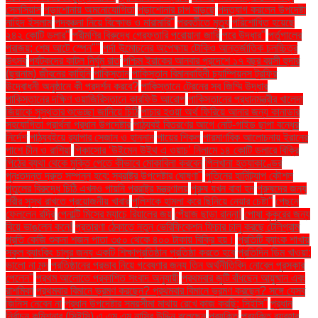
সেলসিয়াস
পড়াশোনায় অমনোযোগিতা
পড়াশোনার চাপ বাড়ছে
পদত্যাগ করলেন উপদেষ্টা
নাহিদ ইসলাম
পদবঞ্চনা নিয়ে বিক্ষোভ ও মারামারি"
পরবর্তীতে মৃত্যু
পরিশোধিত হয়েছে
২৪২ কোটি ডলার"
পরীমণির বিরুদ্ধে গ্রেফতারি পরোয়ানা জারি
পরে উদ্ধার"
পর্তুগালের
পরাজয়; শেষ আটে স্পেন""
পর্দা উন্মোচনের অপেক্ষায় টোকিও আন্তর্জাতিক চলচ্চিত্র
উৎসব
পর্যটকদের কাটল নির্ঘুম রাত
পশ্চিম ইরাকের আনবার প্রদেশে ১৭ বছর বয়সী হুদার
(ছদ্মনাম) জীবনের কাহিনি
পাকিস্তান
পাকিস্তান বিমানবাহিনী চ্যাম্পিয়নস ট্রফির
উদ্বোধনী অনুষ্ঠানে কী প্রদর্শন করবে?
পাকিস্তানে ট্রেনের সব জিম্মি উদ্ধার
পাকিস্তানের দক্ষিণ ওয়াজিরিস্তানে কারফিউ আরোপ
পাকিস্তানের প্রধানমন্ত্রীর খালেদা
জিয়াকে সুস্থতার শুভেচ্ছা জানিয়ে চিঠি
পাচার হওয়া অর্থ ফিরিয়ে আনার জন্য কানাডার
সহযোগিতা প্রার্থনা প্রধান উপদেষ্টার
পাঠ্যবই বিতরণের আগে নোট-গাইড ছাপা বন্ধের
নির্দেশ
পাঠ্যবইয়ে র‍্যাপার সেজান ও হান্নান
পায়ের শিকল
পারমাণবিক আলোচনায় ইরানের
পাশে চীন ও রাশিয়া
পিকাসোর ‘উইমেন উইথ এ ওয়াচ’ নিলামে ১৪ কোটি ডলারে বিক্রি
পিঠের ব্যথা থেকে মুক্তি পেতে কীভাবে মোকাবিলা করবেন
পিলখানা হত্যাকাণ্ডের
পুনঃতদন্ত দ্রুত সম্পন্ন হবে: স্বরাষ্ট্র উপদেষ্টার ঘোষণা"
পুতিনের হানিট্র্যাপ কৌশল
পুতুলের বিরুদ্ধে চিঠি এখনও পায়নি পররাষ্ট্র মন্ত্রণালয়
পুরুষ যখন বাবা হন
পুরুষদের জন্য
শরীর সুস্থ রাখতে প্রয়োজনীয় খাবার
পুলিশকে হামলা করে ছিনিয়ে নেয়ার চেষ্টা"
পেছনে
ফেললেন রদ্রি
পেনাল্টি মিসের ম্যাচে রিয়ালের জয়
পেঁয়াজ ছাড়া রান্না!
পোষা কুকুরের জন্য
বিয়ে ভাঙলেন কনে!
প্রতারণা ঠেকাতে নতুন ভেরিফিকেশন ফিচার চালু করছে টেলিগ্রাম
প্রতি কেজি শুকনা শজন পাতা ৩৫০ থেকে ৪০০ টাকায় বিক্রি হয়।
প্রতিটি ব্যাংক শাখায়
স্কুল ব্যাংকিং চালুর জন্য একটি শিক্ষাপ্রতিষ্ঠান প্রতিষ্ঠা করতে হবে
প্রতিদিন ডিম খাওয়া:
ভালো না মন্দ
প্রতিষ্ঠানের প্রভাব নিয়ে গবেষণার জন্য তিন অর্থনীতিবিদ নোবেল পুরস্কার
পেলেন"
প্রথম আলোতে প্রকাশিত সংবাদ অনুযায়ী
প্রথমবার জুটি বাঁধছেন আয়ুষ্মান এবং
রাশমিকা
প্রথমবার বিমানে ভ্রমণ করছেন? প্রথমবার বিমানে ভ্রমণ করছেন? সঙ্গে যেসব
জিনিস নেবেন না
প্রধান উপদেষ্টার সময়সীমা মাথায় রেখে কাজ করছি: সিইসি"
প্রধান
নির্বাচন কমিশনার (সিইসি) এ এম এম নাসির উদ্দিন বলেছেন
প্রযুক্তি
প্রযুক্তি ব্যবহার