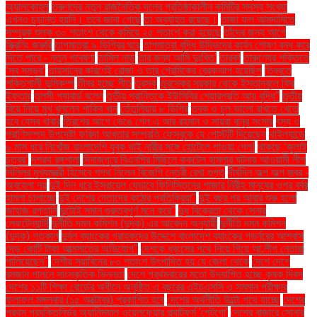
অ্যালকোহল
তরুণদের নতুন রাজনৈতিক দলের প্রতিষ্ঠাকালীন কমিটির সদস্য সংখ্যা
এখনও চূড়ান্ত হয়নি। তবে জানা গেছে
তা অব্যাহত রয়েছে।
তাজা ফল আমদানিতে
সম্পূরক শুল্ক ৩০ শতাংশ থেকে কমিয়ে ২৫ শতাংশ করা হয়েছে
তাঁদের জন্য আগে
স্ক্রিনিং জরুরি
তাপমাত্রা ৯ ডিগ্রির ঘরে
তাপমাত্রা বৃদ্ধি উদ্ভিদের কার্বন শোষণ বন্ধ করে
দিতে পারে - নতুন গবেষণা
তামিল নাড়ু
তার জন্য আমি দুঃখিত'
তারকা
তারুণ্যের শক্তিতে
‘সব সম্ভব’
তাহসানের কারণেই রোজা ও তার প্রেমিকের ব্রেকআপ হয়েছিল
তিব্বতে
শক্তিশালী ভূমিকম্প
তীব্র হচ্ছে শীত
তুরস্ক
তুরস্কের সরকার থেকে ইস্তানবুলে ফ্রি
ইফতার
তুলসী গ্যাবার্ড বলেন
তৃতীয় প্রান্তিকে ইউসিবির শেয়ারপ্রতি আয় বৃদ্ধি"
তৃতীয়
বিয়ে নিয়ে মুখ খুললেন শাকিব খান
তেঁতুলিয়ায় ৮ ডিগ্রি
ত্বক ও চুল ভালো রাখতে খেতে
হবে যেসব খাবার
ত্রিশের আগে ভেঙে গেল এ আর রহমান ও সায়রা বানুর সংসার
ৎস্য ও
প্রাণিসম্পদ উপদেষ্টা ফরিদা আখতার সম্প্রতি ফেসবুকে যে পোস্টটি দিয়েছেন
থাইল্যান্ডে
৬ মাস ধরে নিখোঁজ বাংলাদেশি যুবক থাই নারীর সঙ্গে হোটেলে পাওয়া গেল!
থাকছে ‘জুলাই
চত্বর’
দশরথ রঙ্গশালা
দিনাজপুরে বিএনপির মিছিলে ককটেল হামলার ঘটনায় আওয়ামী লীগ
দিল্লির মুখ্যমন্ত্রী হিসেবে শপথ নিলেন বিজেপি নেত্রী রেখা গুপ্ত
দীর্ঘদিন অল্প অল্প জ্বর -
অবহেলা নয়
দুই দিন ধরে ইসরায়েল যেভাবে ফিলিস্তিনের গাজার নিরীহ মানুষের ওপর বর্বর
হামলা চালাচ্ছে
দুই দেশের নেতাদের কঠোর প্রতিক্রিয়া"
দুই বছর পর আবার শুরু হলো
জাহাজ রপ্তানি
দুটোই সমান গুরুত্বপূর্ণ মনে করে"
দুধ বিক্রেতা থেকে সেনার
লেফটেন্যান্ট!
দুর্নীতি দমন কমিশন (দুদক) এর আবেদন অনুযায়ী
দুর্নীতি দমন কমিশন
(দুদক) গতকাল
দুর্বল ব্যাংকের গ্রাহকদের উদ্দেশে বাংলাদেশ ব্যাংকের গভর্নরের আশ্বাস
দেড় কোটি টাকা আত্মসাতের অভিযোগ"
দেশকে ধ্বংসের পথে নিয়ে গিয়ে আ.লীগ নেতারা
পালিয়েছেন"
দেশীয় সয়াবিনের ৮০ শতাংশ উৎপাদিত হয় যে জেলা থেকে
দেশে দেশে
রমজান পালনে সাংস্কৃতিক ভিন্নতা
দেশে প্রথমবারের মতো উদযাপিত হচ্ছে কৃষক দিবস
দেশের ১১টি শিক্ষা বোর্ডের অধীনে অনুষ্ঠিত এ বছরের এইচএসসি ও সমমান পরীক্ষার
ফলাফল মঙ্গলবার (১৫ অক্টোবর) প্রকাশিত হবে
দেশের অর্থনীতি উল্টো পথে যাচ্ছে
দেশের
প্রথম প্রযুক্তিনির্ভর অ্যানিম্যাল ওয়েলফেয়ার প্ল্যাটফর্ম 'পেটগো'
দেশের বাজারে সোনার