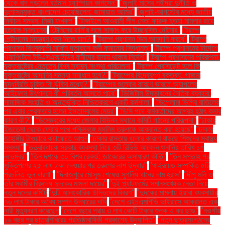
থেকে বাদ পড়লেন বর্তমান চ্যাম্পিয়ন কার্লসেন"
"জুলাই মাসের শহীদরা দুর্নীতি ও
দুঃশাসনমুক্ত বাংলাদেশ চেয়েছিলেন: জামায়াত আমির"
"জুলাই-আগস্টের মধ্যে জাতীয়
নির্বাচন সম্ভব: মির্জা ফখরুল"
"টাঙ্গাইলে আওয়ামী লীগ নেতা ফারুক হত্যা মামলার রায়ে
হতবাক সন্তানেরা
"টেনিসের রানি’র সঙ্গে সাক্ষাৎ করে উচ্ছ্বসিত নেইমার"
"ট্রাম্প
পেন্টাগনের নিয়ন্ত্রণ কেন নিতে চান?"
"ট্রাম্প প্রশাসন ডিম আমদানি করবে"
"ট্রাম্প
প্রশাসন বিশ্বব্যাপী মার্কিন দূতাবাসে কর্মী কমানোর সিদ্ধান্ত"
"ট্রাম্প প্রশাসনের নির্দেশে
ওয়াশিংটনে ইউএসএআইডির কর্মীদের বাসায় থাকার নির্দেশ"
"ট্রাম্প প্রশাসনের পরিকল্পনা:
যুক্তরাষ্ট্রের নেতৃত্বে বিশ্ব স্বাস্থ্য সংস্থা পরিচালনা"
"ট্রাম্প প্রেসিডেন্ট হলে কি
যুক্তরাষ্ট্রে আদানির সমস্যা সমাধান হবে?"
"ট্রাম্পের বিদ্বেষপূর্ণ বক্তব্য: গাজায়
যুদ্ধবিরতি চুক্তি কি ঝুঁকির মধ্যে?"
"ট্রাম্পের শুল্কের কারণে ভারতে অ্যাপলের
আইফোন উৎপাদনে কী পরিবর্তন আসতে পারে"
"ডিজিটাল উদ্ভাবনের নৈতিক ব্যবহার:
সামাজিক সংহতি ও অন্তর্ভুক্তি নিশ্চিতকরণে একটি কর্মশালা"
"ডিপ্লোমা ডিগ্রি বাতিলের
পর এবার গ্রেফতার হলেন ইস্তাম্বুলের মেয়র"
"ডিসি পদে কর্মকর্তাদের আগ্রহ হঠাৎ কমার
কারণ কী?"
"ডিসেম্বরের মধ্যে জেলার বিভিন্ন স্থানে কমিটি গঠনের পরিকল্পনা"
"ঢাকার
ইজতেমা থেকে ফেরার পথে পশ্চিমবঙ্গে মুসলিম তরুণকে আক্রান্ত করা হয়েছে"
"ঢাকার
জাহাঙ্গীর টাওয়ারে ক্যাফেতে আগুন
"ঢাকার রাস্তায় ধুলোর কারণে বাড়ছে শিশুদের স্বাস্থ্য
সমস্যা"
"তত্ত্বাবধায়ক সরকার ব্যবস্থা নিয়ে ৩টি রিভিউ আবেদন শুনানির তারিখ ১৭
নভেম্বর"
"তিন দশকে ৩০ বিশ্ব রেকর্ড: জাকেরের অসাধারণ কীর্তি"
"তিন সপ্তাহ পর
মুক্তিপণের ২৫ লাখ টাকা দেওয়ার পর তরুণের লাশ উদ্ধার"
"থাইরয়েড সম্পর্কিত ৫টি
প্রচলিত ভুল ধারণা"
"দিনাজপুরে মৌসুম শেষেও সুগন্ধি ধানের দাম হ্রাস"
"দীপু মনি ও
তাঁর স্বামীর বিরুদ্ধে দুদকের মামলা দায়ের"
"দুই প্ল্যাটফর্মের সমানসংখ্যক নেতা নিয়ে
নতুন দলের কমিটি
"দুটি আলংকারিক উদ্ভিদের বিবরণ"
"দুদকের মামলায় ইয়াবা ব্যবসায়ীর
৭৬ লাখ টাকার অবৈধ সম্পদ উদ্ধারের দাবি
"দেশে এইচএমপিভি ভাইরাসে আক্রান্ত এক
নারী মৃত্যুবরণ করেছেন
"দেশে বছরে প্রায় ৩ লাখ কোটি টাকার শুল্ক ও কর ছাড়"
"নওগাঁয়
১৬ বছর পর ছাত্রশিবিরের প্রতিষ্ঠাবার্ষিকী প্রকাশ্যে উদযাপিত"
"নতুন ছাত্রসংগঠনের