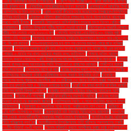
"একটি আমলকীর অসীম উপকারিতা!"
"একুশে পদক পাচ্ছেন ১৪ বিশিষ্ট ব্যক্তি ও জাতীয়
নারী ফুটবল দল"
"এশিয়াটিক ল্যাবরেটরিজের মুনাফা কমেছে"
"এসঅ্যান্ডপি আদানির তিনটি
কোম্পানির ঋণমান কমালো"
"এহুদ ওলমার্ট কীভাবে তৈরি করেছিলেন ইসরায়েল-ফিলিস্তিন
রাষ্ট্রের মানচিত্র"
"ঐকমত্য কমিশন রাজনৈতিক দলগুলোর সাথে আলাদাভাবে আলোচনা
করবে: আলী রীয়াজ"
"ওসমানী বিমানবন্দরে অগ্নিনির্বাপণ মহড়ায় অংশ নিলেন বেবিচক
চেয়ারম্যান"
"কাউকে বিশৃঙ্খলা সৃষ্টির সুযোগ দেওয়া যাবে না
"কিশোরগঞ্জে ভাঙারি দোকানে
মর্টার শেল দেখতে পেয়ে ৯৯৯-এ কল
"কেনেডি হত্যাকাণ্ডের বিষয়ে ৮০ হাজার পৃষ্ঠার
গোপন নথি প্রকাশ"
"ক্ষমতায় থাকা অবস্থায় নির্বাচনে অংশগ্রহণ জনগণ আর মেনে নেবে
না: জি এম কাদের"
"গণ–অভ্যুত্থানের ছয় মাস পর ছেলের মরদেহ পেয়ে মা'র অবিরত
কান্না"
"গণমাধ্যম সরকার অখুশি হবে এমন সংবাদ প্রকাশে ভয় পাচ্ছে: জি এম কাদের"
"গাজায় ২ মার্চের পর খাদ্য সহায়তা প্রবাহ বন্ধ: জাতিসংঘ"
"গাজায় অবৈধ আদেশ
অমান্য করতে সেনাদের প্রতি ইসরায়েলের সাবেক নিরাপত্তা উপদেষ্টার আহ্বান"'
"গাজার
সংঘর্ষ বন্ধের জন্য আলোচনার প্রতি ইসরায়েল ও হামাসের আগ্রহ"
"গাজীপুরে হামলা:
ওসি প্রত্যাহার
"গোসলের আগে না পরে
"ঘরের বাতাসে দূষণ: সুস্থ থাকার জন্য করণীয়".
"চট্টগ্রামের আঞ্চলিক ভাষায় রোহিঙ্গাদের জন্য প্রধান উপদেষ্টার বার্তা"
"চাকরিতে
প্রবেশের জন্য পুরুষদের বয়সসীমা ৩৫ ও নারীদের ৩৭ বছরে উন্নীত করার প্রস্তাব"
"চার
মাস ধরে রপ্তানি আয় ৪ বিলিয়ন ডলারের উপরে"
"চারটি পদ ছাড়া জাতীয় নাগরিক কমিটির
বাকি সব কমিটি বিলুপ্ত ঘোষণা"
"চারবার বসতভিটা সরিয়েও ভাঙনের আতঙ্কে আলী
আহমদ"
"চীনের ৫টি পদক্ষেপ
"চুয়েট ছাত্রলীগের সভাপতি আটক"
"চোখের স্বাস্থ্য
উন্নত রাখতে যে খাবারগুলি খাবেন"
"চ্যাম্পিয়নস ট্রফি: ২ শর্তে হাইব্রিড মডেলে সম্মত
পাকিস্তান"
"ছুরিকাঘাত ও বৈদ্যুতিক শকে হত্যা: সবজিখেতে লাশ ফেলা"
"জমিয়ত ও
এবি পার্টি: সংস্কার ও নির্বাচন
"জয়পুরহাটে হাট ইজারায় সিন্ডিকেটের কারসাজি
"জাপানের
পক্ষ থেকে অন্তর্বর্তীকালীন সরকারের প্রতি সমর্থন পুনর্ব্যক্ত"
"জার্মানির কঠোর অভিবাসন
নীতি পরিকল্পনা ব্যর্থ"m
"জাহাঙ্গীরনগর বিশ্ববিদ্যালয় ভর্তি পরীক্ষার প্রশ্নপত্রে ত্রুটি:
৮০টির পরিবর্তে ৭৮টি প্রশ্ন"
"জিনস পরিবর্তন করতে অস্বীকার করায় দাবা চ্যাম্পিয়নশিপ