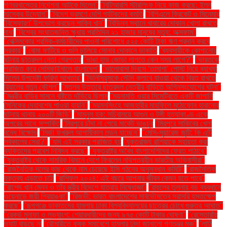
গণবরখাস্তের নির্দেশনা আটকে দিলেন"
"বিটিআরসি স্টারলিংক নিয়ে কাজ করছে: ইলন
মাস্কের উদ্যোগ"
"বিদেশ ভ্রমণে দেশি পর্যটকদের কমতি
"বিপিএলে ক্রিকেট ও সিনেমার
'বিস্ফোরণ' উপভোগ করছেন শাকিব খান"
"বিভিন্ন স্থানে খাবারের দোকান খোলা রাখতে
বাধা
"বিশ্বের সংঘাতজনিত ক্ষুধায় প্রতিদিন ২১ হাজার মানুষের মৃত্যু: অক্সফাম"
"বেক্সিমকোর শ্রমিক-কর্মচারীদের পাওনা পরিশোধে ৫২৫ কোটি টাকা ঋণ প্রদান করবে
সরকার"
"বোমা ফাটিয়ে ও গুলি চালিয়ে সোনার দোকানে ডাকাতি
"ব্যবসায়ীকে কোপানোর
ঘটনায় ছাত্রদল নেতা গ্রেপ্তার
"ভাঙা হাড় জোড়া লাগতে কেন সময় লাগে?"
"ভারতকে
পরাজিত করে সেমিফাইনালে বাংলাদেশ"
"ভালোবাসা দিবসে ‘তামাশা’ পোস্ট নিয়ে ব্যাখ্যা
দিলেন উপদেষ্টা ফরিদা আখতার"
"ভিনিসিয়ুসকে সৌদি ক্লাবে যাওয়া থেকে বিরত রাখতে
রিয়ালের নতুন কৌশল"
"মতলব উত্তরে ছাত্রদল নেত্রীর বাড়িতে অগ্নিসংযোগের ঘটনা"
"মন্ত্রীর বাড়ির সামনে বৃষ্টিতে দাঁড়িয়ে ছিলাম
"ময়নামতি ওয়ার সিমেট্রিতে একটি জাপানি
সৈনিকের দেহাবশেষ পাওয়া যায়নি"
"ময়মনসিংহে আজহারীর মাহফিলে মুঠোফোন হারানোর
ঘটনায় থানায় ২০০টি জিডি"
"মামুনুল হক: সচিবালয়ে আগুন ও টঙ্গী হত্যাকাণ্ড একে
অপরের সাথে সম্পর্কিত
"মিরপুরে চাঁদা না পেয়ে মার্কেট ভাঙচুর
"মিরপুরে সাকিবের খেলা
বন্ধে বিক্ষোভ
"মির্জা ফখরুল আগামীকাল লন্ডন যাচ্ছেন"
"মেসি-সুয়ারেজ জুটি: কি এটি
সর্বকালের সেরা?"
"যদি এই সরকার পরাজিত হয়
"যুক্তরাজ্য রাশিয়াকে সহায়তা করা
ব্যক্তিদের প্রবেশ নিষিদ্ধ করছে"
"যুক্তরাষ্ট্র অবৈধ বাংলাদেশিদের ফেরত পাঠাবে"
"যুক্তরাষ্ট্র থেকে সামরিক বিমানে দেশে ফিরলেন নথিপত্রহীন ভারতীয় অভিবাসীরা"
"রাজনৈতিক দলের কাছ থেকে নাম চেয়েছে ইসি গঠনের অনুসন্ধান কমিটি"
"রাজনৈতিক
বক্তব্য এড়াতে চাই
"রাশিফল ২০২৪: এই বছরে আপনার জীবন কেমন হতে পারে"
"রাশেদ খান মেনন ও তাঁর স্ত্রীর বিদেশে যাত্রায় নিষেধাজ্ঞা"
"রাহুলের তুলনায় বড় ব্যবধানে
ওয়েনাডে জয়ী প্রিয়াঙ্কা"
"রিজভী: ভারত বাংলাদেশের সার্বভৌমত্বে সরাসরি হস্তক্ষেপ
করছে"
"রূপগঞ্জে ডাকাতদের হামলায় ঢাকা বিশ্ববিদ্যালয়ের ছাত্রের চোখে গুরুতর আঘাত"
"রেকর্ড মুনাফা ও লভ্যাংশ: শেয়ারধারীদের জন্য ৯৭৫ কোটি টাকার ঘোষণা"
"রেস্তোরাঁয়
ভ্যাট বাড়ছে না
"রৌমারীতে কৃষক সমাবেশে হামলার নিন্দা জানালো গণতন্ত্র মঞ্চ"
"লাঠি