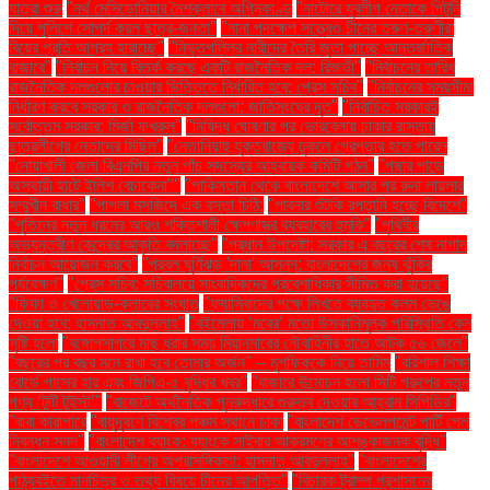
যাত্রা শুরু
"নর্থ মেসিডোনিয়ার নৈশক্লাবে অগ্নিকাণ্ড
"নাটোরে যুবলীগ নেতাকে পিটুনি
দিয়ে পুলিশে সোপর্দ করল ছাত্র-জনতা"
"নানা পদক্ষেপ সত্ত্বেও চীনের তরুণ-তরুণীরা
বিয়ের প্রতি আগ্রহ হারাচ্ছে"
"নিভৃতপল্লির নারীদের তৈরি জুতা পাচ্ছে আন্তর্জাতিক
বাজারে"
"নির্বাচন নিয়ে বিতর্ক করছে একটি রাজনৈতিক দল: রিজভী"
"নির্বাচনের তারিখ
রাজনৈতিক দলগুলোর চাওয়ার ভিত্তিতে নির্ধারিত হবে: প্রেস সচিব"
"নির্বাচনের সময়সীমা
নির্ধারণ করবে সরকার ও রাজনৈতিক দলগুলো: জাতিসংঘের দূত"
"নির্বাচিত সরকারই
সর্বোত্তম সরকার: মির্জা ফখরুল"
"নিষিদ্ধ ঘোষণার পর ভোরবেলায় ঢাকার রাস্তায়
ছাত্রলীগের নেতাদের মিছিল"
"নেতানিয়াহু যুক্তরাজ্যে ঢুকলে গ্রেপ্তার হতে পারেন
"নোয়াখালী জেলা বিএনপির নতুন পাঁচ সদস্যের আহ্বায়ক কমিটি গঠন"
"পদ্মার পাড়ে
অস্থায়ী হাটে ইলিশ বেচাকেনা"''
"পাকিস্তান থেকে বাংলাদেশে আসার পর রুনা লায়লার
সম্মুখীন বাধার"
"পাগলা মসজিদে এক বস্তা চিঠি:
"পাবনার শুঁটকি রপ্তানি হচ্ছে বিদেশে"
"পুতিনের নতুন ধরনের আরও শক্তিশালী ক্ষেপণাস্ত্র ব্যবহারের হুমকি"
"পৃথিবীর
অভ্যন্তরীণ কেন্দ্রের আকৃতি বদলাচ্ছে"
"প্রধান উপদেষ্টা: সরকার এ বছরের শেষ নাগাদ
নির্বাচন আয়োজন করবে"
"প্রবল ঘূর্ণিঝড় 'দানা' আসন্ন: বাংলাদেশের জন্য ঝুঁকির
পর্যবেক্ষণ"
"প্রেস সচিব: সচিবালয়ে সাংবাদিকদের প্রবেশাধিকার সীমিত করা হয়েছে"
"ফিফা ও খেলোয়াড়-ক্লাবের সংঘাত
"ফ্যাসিবাদের পক্ষে লিখতে ব্যবহৃত কলম ভেঙে
দেওয়া হবে: হাসনাত আবদুল্লাহ"
"বইমেলায় ‘মবের’ মতো উসকানিমূলক পরিস্থিতি কেন
সৃষ্টি হলো
"বঙ্গোপসাগরে মাছ ধরার সময় মিয়ানমারের নৌবাহিনীর হাতে আটক ৫৬ জেলে"
"বছরের পর বছর মনে রাখা হবে তোমার অর্জন" – মুশফিককে নিয়ে তামিম
"বরিশাল শিক্ষা
বোর্ডে পাসের হার এবং জিপিএ-৫ বৃদ্ধির খবর"
"বাজারে উন্মোচন হলো সিটি গ্রুপের নতুন
পণ্য ‘টুটি টুইস্ট’"
"বাজেটে অর্থনৈতিক পুনরুদ্ধারে গুরুত্ব দেওয়ার আহ্বান সিপিডির"
"বাবা কারাগারে
"বায়ুদূষণে বিশ্বের পঞ্চম স্থানে ঢাকা
"বাংলাদেশ ডেভেলপমেন্ট পার্টি পেল
নিবন্ধন সনদ"
"বাংলাদেশ ব্যাংক: ব্যাংকে সাইবার আক্রমণের আশঙ্কাজনক বৃদ্ধি"
"বাংলাদেশে আওয়ামী লীগের অপ্রাসঙ্গিকতা: হাসনাত আবদুল্লাহ"
"বাংলাদেশের
পাঠ্যবইতে মানচিত্র ও তথ্য বিষয়ে চীনের আপত্তি"
"বিচারক ট্রাম্প প্রশাসনের