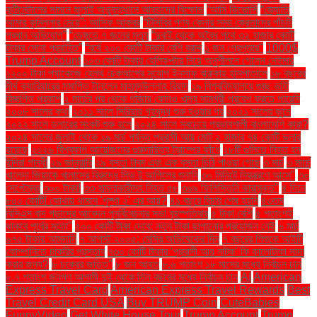
কন্টিনেন্টালের সামনে জুলাই অভ্যুত্থানে আহতদের বিক্ষোভ
“আমি ডিভোর্সি
“জ্যোতি
আমার কুমিল্লার মেয়ে”: আসিফ আকবর
“টিসিবির পণ্য কেনার সময় ক্রেতাদের পাঁচটি
প্রধান অভিযোগ”
“ডেঙ্গুতে ৭ জনের মৃত্যু
“দুবাই থেকে অবৈধ পথে ৩২ হাজার কোটি
টাকার সোনা প্রবাহিত”
“বর্ষে ২০০ কোটি টাকার বেশি বরাদ্দ
১ জন গ্রেপ্তার"
1000$
Trump Account
১০৩ কোটি টাকার হেলিকপ্টার নিয়ে অনুশীলনে গেলেন নেইমার
১২০০ টাকা প্যাকেজে হেলথ চেকআপের সুযোগ ইনসাফ বারাকাহ হাসপাতালে
১৮ বছরের
দীর্ঘ ক্যারিয়ারের সমাপ্তি টানলেন মাহমুদউল্লাহ রিয়াদ
১৯ বিশ্ববিদ্যালয়ে গুচ্ছ ভর্তি
বিজ্ঞপ্তি প্রকাশ
২ মার্চের পর থেকে গাজায় কোনও খাদ্য সামগ্রী প্রবেশ করতে পারেনি
২০০৮ সালের কথা
২০১১ সালে সিরিয়ায় গৃহযুদ্ধ শুরু হওয়ার পর
২০২১ সালের জুনে
২০২২ সালে ডলারের সংকট শুরু হলে
২০২৪ সালে সবচেয়ে প্রভাবশালী বাংলাদেশি কারা?
২০২৪ সালের জুলাই থেকে ১৯ মার্চ পর্যন্ত প্রবাসী আয় মোট ২ হাজার ৭৪ কোটি ডলার
হয়েছে
২০২৬ বিশ্বকাপ আয়োজনের গুরুদায়িত্ব ট্রাম্পের কাঁধে
২৮টি গুলিতে নিহত হন
ইন্দিরা গান্ধী
২৯ জানুয়ারি
২৯ বস্তা টাকা এবং এক বস্তা চিঠি পাওয়া গেছে
৩ মার্চ
৩ মার্চে
খালেদা জিয়াকে খালাসের বিরুদ্ধে লিভ টু আপিলের শুনানি
৩০ মিনিটে নিয়ন্ত্রণে আসে"
৩০
সেপ্টেম্বর
৩০০ টাকা!
৩৩ হামলাকারীসহ নিহত ৫৮
৩৬৯ ফিলিস্তিনি কারামুক্ত"
৪ দিনে
৮০০ কোটি! কোথায় থামবে 'পুষ্পা ২' এর আয়?
৪১ বছরে বিচার শেষ হয়নি
৪৩তম
বিসিএস বাদ পড়াদের আবেদন পুনর্বিবেচনার সভা বৃহস্পতিবার
৫ টাকা বেশি
৫ শতাংশই
থাকবে পূর্বের মতো"
৫০০ কোটি টাকা দেবে: নতুন টাকা ছাপানোর প্রয়োজন নেই
৬ মার্চ
৬৭৫ টাকায় আমদানি
৭ আগস্ট ২০০৫: মেসির অভিষেকের দিন
৭ বছরের শিশুকে আইটি
কোম্পানিতে চাকরির প্রস্তাব
৭৩০ কোটি টাকার ‘প্রবাসী আয় নাটক’ কি কালোটাকা সাদা
করার জন্য?
৮ চক্রের জড়িত"
৮ জন আহত
৮.৬ শতাংশ ১৮ মাসের মধ্যে নির্বাচন চান
৮.৭ শতাংশ জনগণ আগামী দুই থেকে তিন বছরের মধ্যে নির্বাচন চান
AI
American
Express Travel Card
American Express Travel Rewards
Best
Travel Credit Card USA
Buy TRUMP Coin
CuteBabies
FunnyVideo
Get White House Tour
Trump Account
Trump