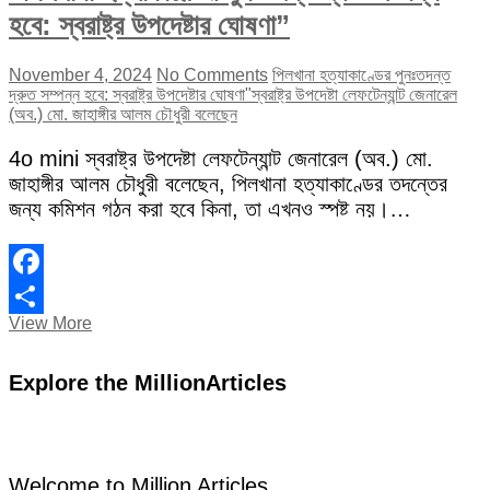
হবে: স্বরাষ্ট্র উপদেষ্টার ঘোষণা”
November 4, 2024
No Comments
পিলখানা হত্যাকাণ্ডের পুনঃতদন্ত
দ্রুত সম্পন্ন হবে: স্বরাষ্ট্র উপদেষ্টার ঘোষণা"
স্বরাষ্ট্র উপদেষ্টা লেফটেন্যান্ট জেনারেল
(অব.) মো. জাহাঙ্গীর আলম চৌধুরী বলেছেন
4o mini স্বরাষ্ট্র উপদেষ্টা লেফটেন্যান্ট জেনারেল (অব.) মো.
জাহাঙ্গীর আলম চৌধুরী বলেছেন, পিলখানা হত্যাকাণ্ডের তদন্তের
জন্য কমিশন গঠন করা হবে কিনা, তা এখনও স্পষ্ট নয়।…
Facebook
“পিলখানা
View More
Share
হত্যাকাণ্ডের
পুনঃতদন্ত
Explore the MillionArticles
দ্রুত
সম্পন্ন
হবে:
স্বরাষ্ট্র
উপদেষ্টার
ঘোষণা”
Welcome to Million Articles.