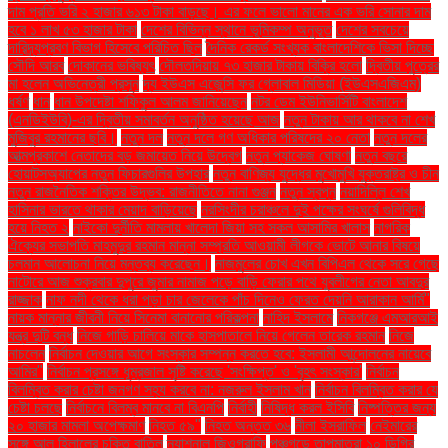
দাম প্রতি ভরি ২ হাজার ৬১৩ টাকা বাড়ছে। এর ফলে ভালো মানের এক ভরি সোনার দাম
হবে ১ লাখ ৫৩ হাজার টাকা
দেশের বিভিন্ন স্থানে ভূমিকম্প অনুভূত
দেশের সবচেয়ে
দারিদ্র্যপ্রবণ বিভাগ হিসেবে পরিচিত ছিল
দৈনিক রেকর্ড সংখ্যক বাংলাদেশিকে ভিসা দিচ্ছে
সৌদি আরব
দোকানের ভবিষ্যৎ
দৌলতদিয়ায় ৭৩ হাজার টাকায় বিক্রি হলো
দ্বিতীয় পুত্রের
মা হলেন অভিনেত্রী প্রসূন
দ্য ইউএস এজেন্সি ফর গ্লোবাল মিডিয়া (ইউএসএজিএম)
ধর্ষণ
ধান
ধান উপদেষ্টা শফিকুল আলম জানিয়েছেন
নটর ডেম ইউনিভার্সিটি বাংলাদেশ
(এনডিইউবি)-এর দ্বিতীয় সমাবর্তন অনুষ্ঠিত হয়েছে আজ
নতুন টাকায় আর থাকবে না শেখ
মুজিবুর রহমানের ছবি।
নতুন দল
নতুন দলে গণ অধিকার পরিষদের ২০ নেতা
নতুন দলের
আত্মপ্রকাশে নেতাদের বড় জমায়েত নিয়ে উদ্বেগ
নতুন প্যাকেজ ঘোষণা
নতুন বছরে
হোয়াটসঅ্যাপের নতুন ফিচারগুলির উপহার
নতুন বাণিজ্য যুদ্ধের মুখোমুখি যুক্তরাষ্ট্র ও চীন
নতুন রাজনৈতিক শক্তির উদ্ভব: রাজনীতিতে নানা গুঞ্জন
নতুন স্বপ্ন
নয়াদিল্লি শেখ
হাসিনার ভারতে থাকার মেয়াদ বাড়িয়েছে
নরসিংদীর চরাঞ্চলে দুই পক্ষের সংঘর্ষে গুলিবিদ্ধ
হয়ে নিহত ২
নাইকো দুর্নীতি মামলায় খালেদা জিয়া সহ সকল আসামির খালাস
নাগরিক
ঐক্যের সভাপতি মাহমুদুর রহমান মান্না সম্প্রতি আওয়ামী লীগকে ভোটে আনার বিষয়ে
চলমান আলোচনা নিয়ে মন্তব্য করেছেন।
নাজমুলের চোখ এখন বিপিএল থেকে সরে গেছে
নাটোরে আজ শুক্রবার দুপুরে জুমার নামাজ পড়ে বাড়ি ফেরার পথে যুবলীগের নেতা আবদুর
রাজ্জাক
নাফ নদী থেকে ধরা পড়া চার জেলেকে পাঁচ দিনেও ফেরত দেয়নি আরাকান আর্মি"
নায়ক মান্নার জীবনী নিয়ে সিনেমা বানানোর পরিকল্পনা
নাহিদ ইসলামে
নিকগঞ্জে এমআরআই
যন্ত্র দুটি বন্ধ
নিজে গাড়ি চালিয়ে মাকে হাসপাতালে নিয়ে গেলেন তারেক রহমান
নিজে
নাচলেন
নির্বাচন দেওয়ার আগে সংস্কার সম্পন্ন করতে হবে: ইসলামী আন্দোলনের নায়েবে
আমির"
নির্বাচন প্রসঙ্গে ধূম্রজাল সৃষ্টি করেছে 'সংক্ষিপ্ত' ও 'বৃহৎ সংস্কার'
নির্বাচন
বিলম্বিত করার চেষ্টা জনগণ সহ্য করবে না: নজরুল ইসলাম খান
নির্বাচন বিলম্বিত করার যে
চেষ্টা চলছে
নির্বাচনে বিলম্ব মানবে না বিএনপি
নির্বাহী
নিষিদ্ধ করল ইসিবি
নিষ্পত্তির জন্য
২০ হাজার মামলা অপেক্ষমাণ
নিহত ৫৯"
নিহত অন্তত ৩৬
নীলা ইসরাফিল
নেইমারের
সঙ্গে আল হিলালের চুক্তি বাতিল
ন্যাশনাল জিওগ্রাফি
পঞ্চগড়ে তাপমাত্রা ১০ ডিগ্রি