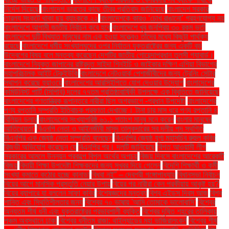
নির্দেশ দিয়েছে
বাংলাদেশ ভারতের কাছে তীব্র প্রতিবাদ জানিয়েছে
বাংলাদেশ সরকার
তারল্য সংকটে থাকা ছয় ব্যাংককে ২২
বাংলাদেশকে কারও ‘চোখ রাঙানো’ গ্রহণযোগ্য নয়
বাংলাদেশে আগামী জাতীয় নির্বাচন কবে হবে
বাংলাদেশে খুব জনপ্রিয় ৩০ রকম ভর্তা
বাংলাদেশে দুটি বিখ্যাত মানুষের নাম এক হওয়া সত্ত্বেও তাঁদের মধ্যে কিছুটা পার্থক্য
রয়েছে
বাংলাদেশে ধর্মীয় সংখ্যালঘুদের ওপর নির্যাতন যুক্তরাষ্ট্রের জন্য একটি বড়
উদ্বেগের বিষয় বলে মন্তব্য করেছেন দেশটির জাতীয় গোয়েন্দাপ্রধান তুলসী গ্যাবার্ড।
বাংলাদেশে নিযুক্ত জাপানের রাষ্ট্রদূত সাইদা শিনইচি ও জাইকার দক্ষিণ এশিয়া বিভাগের
মহাপরিচালক আইট টেরুইউকি
বাংলাদেশে নেটওয়ার্ক পেশাজীবীদের জন্য ট্রেনিং সেন্টার
স্থাপন করেছে হুয়াওয়ে
বাংলাদেশের আরসিইপিতে যোগ দেওয়ার উদ্যোগ
বাংলাদেশের
কমিউনিস্ট পার্টি (সিপিবি) দলের ৭৭তম প্রতিষ্ঠাবার্ষিকী উপলক্ষে এক বিবৃতিতে জানিয়েছে
বাংলাদেশের গণতান্ত্রিক রূপান্তরে নারীরা ছিল অগ্রভাগে -প্রধান উপদেষ্টা
বাংলাদেশের
পণ্য রপ্তানি সম্প্রতি ইতিবাচক প্রবণতা দেখাচ্ছে। টানা চার মাস ধরে পণ্য রপ্তানি ৪
বিলিয়ন ডলার
বাংলাদেশের সংখ্যাগরিষ্ঠ ৬১.১ শতাংশ মানুষ মনে করেন
বাংলার মানুষের
আতিথেয়তা'
বিএনপি নেতা ও আইনজীবী মাসুদ তালুকদারের সব দলীয় পদ স্থগিত
বিএনপির এক জ্যেষ্ঠ নেতা সম্প্রতি বলেছেন
বিএনপির জ্যেষ্ঠ যুগ্ম মহাসচিব রুহুল কবির
রিজভী অভিযোগ করেছেন যে
বিএনপির পর। দলটি জানিয়েছে
বিগত আওয়ামী লীগ
সরকারের আমলে উন্নয়ন প্রকল্পে বিপুল অর্থের অপচয়
বিজয় দিবসে বাংলাদেশের আরেকটি
বিজয়
বিদায়ী শিক্ষা উপদেষ্টা শিক্ষকদের জন্য সুখবর দিয়ে গেলেন
বিদেশি শিক্ষার্থী ও কর্মী
সংখ্যা কমাতে কঠোর হচ্ছে কানাডা
বিধবা নই” – দেবশ্রী গঙ্গোপাধ্যায়
বিধানসভা নির্বাচন
বিয়ের আগে মানসিক প্রস্তুতি নেয়ার উপায়
বিয়ের পর নারীরা কেন পরকীয়ায় আকৃষ্ট হয়?
বিয়ের ব্যাপারে যা বললেন সাফা কবির
বিশেষজ্ঞদের মন্তব্য
বিশ্ব এইডস দিবস আজ
বিশ্ব
শান্তি এবং স্থিতিশীলতার জন্য
বিশ্বের ৭০ ভাষায় 'আমি তোমাকে ভালোবাসি'
বিশ্বের
অন্যতম শীর্ষ ধনী এবং যুক্তরাষ্ট্রের প্রভাবশালী ব্যক্তি
বিশ্বের দূষিত শহরের তালিকায়
পঞ্চম অবস্থানে ঢাকা
বিশ্বের ধনীতম রাজা: থাইল্যান্ডের মহা ভাজিরালংকর্ন
বিশ্বের শীর্ষ