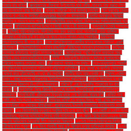
সাজার রায় বাতিল
''কক্সবাজারের টেকনাফ উপজেলার নাফ নদীর মোহনায় মাছ ধরতে গিয়ে
চার বাংলাদেশি মাঝি নিখোঁজ''
''খুলনায় ‘নাটুকে’ পার্কে জলবায়ু তহবিল''
''ঘন কুয়াশায় ঢাকায়
নামতে না পেরে ৬ ফ্লাইট diverted সিলেট ও কলকাতায়''
''চলতি অর্থবছরে জিডিপি
প্রবৃদ্ধি ৪ শতাংশ হতে পারে''
''চ্যাটজিপিটির নতুন সুবিধা: ডিপসিকের প্রতিযোগিতার মুখে
বিপ্লব''
''বাইডেনের জাতির উদ্দেশে বিদায়ী ভাষণে কী বললেন''
''যুক্তরাষ্ট্রে তৈরি পিস্তলে
খুন
''রাষ্ট্রীয় পৃষ্ঠপোষকতায় লুটপাটের পথ বন্ধ করতে হবে: সাংবাদিক নেতা আজিজ"
''সুন্দরবনে নৌকায় দুই মণ হরিণের মাংস ফেলে পালাল চোর শিকারিরা''
'টিউলিপের
পদত্যাগপত্রে কী লেখা ছিল''
'ঢাকা বিশ্ববিদ্যালয় কেন্দ্রীয় ছাত্র সংসদ নির্বাচন: একটি
বিশ্লেষণ''
'শিক্ষাপ্রতিষ্ঠানে ‘গোপন রাজনীতি’ নিষিদ্ধের আহ্বান ছাত্রদলের''
'সংবিধান
সংস্কার কমিশনের সুপারিশ সম্পর্কে বিএনপি
‘অস্ট্রেলিয়া প্রতি মিনিটে ভারতকে স্মরণ
করিয়ে দেবে ধবলধোলাইয়ের কথা’
‘ইইউ ও ইউরোপীয় বিনিয়োগ ব্যাংক বাংলাদেশকে
পরিবেশ সুরক্ষায় সহায়তা দেবে’
‘এটা হয়তো আমার শেষ ম্যাচ’"
‘গণ–অভ্যুত্থান পরবর্তী
বিশ্ববিদ্যালয় ক্যাম্পাসে শান্তিপূর্ণ পরিবেশ প্রতিষ্ঠিত’
‘জয় বাংলা’কে জাতীয় স্লোগান
ঘোষণা করে হাইকোর্টের দেওয়া রায় স্থগিত
‘জাতীয় দলে আর খেলছি না’
‘ট্রাম্প একজন
উন্মাদ’: গাজা দখলের পরিকল্পনায় ফিলিস্তিনিদের প্রতিক্রিয়া
‘নির্বাচন বিলম্বিত হওয়ার
সংস্কারের বিরুদ্ধে বিএনপি’র অবস্থান’
‘পাঠান টু’ এর চিত্রনাট্য শাহরুখের মন জয়
করেছে
‘মা
‘মুনাফেকি’ নিয়ে রিজভীর মন্তব্য জাতীয় ঐক্যবিরোধী ও দুরভিসন্ধিপূর্ণ:
জামায়াত"
‘যুদ্ধবিরোধী’ রবীন্দ্রনাথ ঠাকুরের কাছে এক ইংরেজ মায়ের চিঠি
‘রোহিত শর্মা -
মোটা এবং গড়পড়তা খেলোয়াড়’
‘শিবিরের কমিটি’তে থাকার বিষয়ে পূজা চেরির বক্তব্য
"‘গণপরিষদ’ ও ‘সেকেন্ড রিপাবলিক’: জামায়াতসহ ইসলামী দলগুলোর মতভিন্নতা সামনে
আসছে"
"১০ কিলোমিটার ব্যবধানে সবজির দাম ৩-৪ গুণ বৃদ্ধি"
"১০ কোটি ও এমপি পদের
প্রলোভন: নুরুলের অভিযোগ মিথ্যা দাবি সামান্তার"
"১৫ বছরে বিচার ছাড়া ১৯২৬ জনের
হত্যার অভিযোগ আওয়ামী লীগ সরকারের বিরুদ্ধে"
"১৮তম শিক্ষক নিবন্ধনের লিখিত
পরীক্ষার ফল প্রকাশ
"১৯ দিনে প্রবাসী আয় দুই বিলিয়ন ডলার অতিক্রম করেছে"
"২৭টি