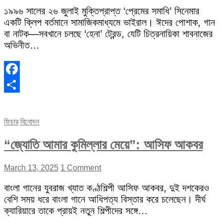
১৯৯৬ সালের ২৬ জুলাই মুক্তিপ্রাপ্ত ‘প্রেমের সমাধি’ সিনেমার
একটি ক্লিপ বর্তমানে সামাজিকমাধ্যমে ভাইরাল। ঈদের পোশাক, গান
বা নাটক—সবখানে চলছে ‘হেনা’ ট্রেন্ড, যেটি চিত্রনায়িকা শাবনাজের
অভিনীত…
Facebook
Share
ফিচার
বিনোদন
“জ্যোতি আমার কুমিল্লার মেয়ে”: আসিফ আকবর
March 13, 2025
1 Comment
বাংলা গানের যুবরাজ খ্যাত কণ্ঠশিল্পী আসিফ আকবর, দুই দশকেরও
বেশি সময় ধরে বাংলা গানে আধিপত্য বিস্তার করে চলেছেন। দীর্ঘ
ক্যারিয়ারে তাকে প্রায়ই নতুন শিল্পীদের সঙ্গে…