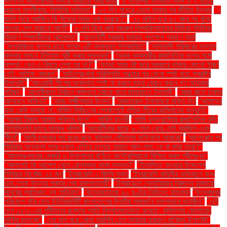
ব্যাগসহ অস্ট্রেলিয়া সফরে ভারতীয় ক্রিকেটার
"৪ নভেম্বর সংবিধান দিবস ও ৭ মার্চের
গুরুত্ব অস্বীকার: সিপিবির অভিমত"
"৬৭ দিন সাগরে ভেসে থাকার পর জীবিত উদ্ধার
"৭
বদলি নিয়ে ব্রাজিল কি ফিফার নিয়ম ভঙ্গ করেছে?"
"৭০ মাইল দূরে ৪০ বছর পর খুঁজে
পাওয়া গেল হারানো আংটি"
"৮ দবি নিয়ে কবি নজরুল বিশ্ববিদ্যালয়ের মিডিয়া স্টাডিজ
বিভাগে শিক্ষার্থীদের আন্দোলন"
"অন্তর্বর্তী সরকার যথাযথ পদক্ষেপ গ্রহণে ব্যর্থ
"অপরাজিতা ফুলের চায়ে পাবেন ৬টি অসাধারণ উপকারিতা"
"অভিবাসী পরিবারের সন্তান
কমলার সামনে ইতিহাস সৃষ্টি করার সম্ভাবনা"
"অমুক ব্যবসায়ীর রাজনৈতিক দলের সঙ্গে
সম্পর্ক: কেন এ বিষয়ে লেখা হয় না?"
"অযথা সময় নষ্ট করে সরকারে থাকার কোনো ইচ্ছা
নেই: আসিফ নজরুল"
"আইনশৃঙ্খলা পরিস্থিতি সন্ধ্যার পর থেকে স্পষ্ট হবে: স্বরাষ্ট্র
উপদেষ্টা"
"আওয়ামী লীগের অবস্থান স্পষ্ট না করলে যমুনা ঘেরাও করবে গণ অধিকার
পরিষদ"
"আগামীকাল নির্বাচন কমিশনে বৈঠকে যাবে জামায়াতে ইসলামী"
"আজ রাতে ঢাকায়
আসছেন সাকিব?"
"আজ লক্ষ্মীপূজার উৎসব"
"আজহারুল ইসলামকে মুক্তি দিন
"আমাদের
কথা কেউ ভাবছে না: মার্কিন নির্বাচনের প্রেক্ষাপটে পশ্চিম তীরের বাসিন্দাদের অনুভূতি"
"আমার হিজাব আমার শক্তির উৎস" : মার্কিন ছাত্রী
"আমি যুক্তরাষ্ট্রের রাজনৈতিক বন্দী:
ফিলিস্তিনি ছাত্র মাহমুদ খলিল"
"আর্জেন্টিনার কাছে ৬ গোল খেয়ে সেই ব্রাজিল এখন
শীর্ষে"
"আলী-চমকের পর হৃদয়-ঝড়ে বরিশাল পৌঁছালো ফাইনালে আবারো"
"আলেপ্পোর পর
সিরিয়ার অন্যান্য শহর দখলে এগিয়ে চলেছে হায়াত আল-শাম: কে বা কারা তারা?"
"আসলাঙ্কারের সেঞ্চুরি ও তিকশানার ঘূর্ণিতে অস্ট্রেলিয়াকে বিস্মিত করল শ্রীলঙ্কা"
"আসলেই কি আপেল খেলে রোগমুক্ত থাকা সম্ভব?"
"ইতালিতে যাওয়ার উদ্দেশ্যে
লিবিয়ায় নিখোঁজ ২৪ জন
"ইসরায়েলি ৩ জিম্মি মুক্ত
"ইসরায়েলি বাহিনীর অভিযানে বন্ধ
হয়ে গেছে উত্তর গাজার শেষ হাসপাতালটি"
"ইসরায়েলে নেতানিয়াহুর বিরুদ্ধে হাজারো
মানুষের প্রতিবাদ: দ্য গার্ডিয়ান"
"উড়োজাহাজে ৪০ ঘণ্টার নির্যাতন: হাতকড়া
"উৎসবমুখর
পরিবেশে নটর ডেম ইউনিভার্সিটি বাংলাদেশের দ্বিতীয় সমাবর্তন সফলভাবে অনুষ্ঠিত"
"এই
দেশ ১৯৭১-এর শহীদদের রক্তের প্রতি বিশ্বাসঘাতকতা করেছে: কুমিল্লায় জোনায়েদ
সাকির মন্তব্য"
"এক মাস ধরে খোলা সয়াবিন তেল ব্যবহার করছেন বাণিজ্য উপদেষ্টা"