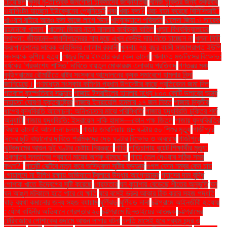
চেয়েছিল
ক্ষুদ্র নৃ-তাত্বিক জনগোষ্ঠী চাকমাদের জীবনযাত্রা
খনিজ চুক্তির জন্য শুক্রবার
ওয়াশিংটন যাচ্ছেন ইউক্রেনের প্রেসিডেন্ট
খবর
খরচ কত?
খরচ বহন করেছে বিসিসিআই"
খাওয়ার বাইরে আরও কত কাজে লাগে ডিম!
খাদ্যাভ্যাসে পরিবর্তন
খালেদা জিয়া ও তারেক
রহমানকে খালাস''
খালেদা জিয়ার নতুন মামলার কার্যক্রম বাতিল
খুলনা বিশ্ববিদ্যালয়ের
স্থাপনা: জীবনানন্দ–জগদীশচন্দ্রের নাম মুছে এখন কেউই দায় নিতে চাচ্ছেন না
খুলনা সিটি
করপোরেশনের সাবেক কাউন্সিলর গোলাম রব্বানী
খুলনায় ৭৪ বছর বয়সী সাজাপ্রাপ্ত ইউপি
সদস্যকে কুপিয়ে হত্যা
খেজুর দিয়ে ইফতার করা কেন ভালো
খেলাফত মজলিসের বিক্ষোভ:
ধর্ষকের ‘প্রকাশ্যে শাস্তি’ দাবিতে বায়তুল মোকাররম এলাকায় প্রতিবাদ
গণতন্ত্র মঞ্চ
কুড়িগ্রামের রৌমারীতে রাষ্ট্র সংস্কার আন্দোলনের কৃষক সমাবেশে হামলার নিন্দা
জানিয়েছে।
গণমাধ্যম সংস্কার কমিশন প্রধান উপদেষ্টার কাছে প্রতিবেদন জমা দিল
গতকাল বৃহস্পতিবার সন্ধ্যায়
গাজায় ইসরাইলের হামলার মধ্যে ৮০০ কোটি ডলারের অস্ত্র
সহায়তা ঘোষণা যুক্তরাষ্ট্রের
গাজায় ইসরায়েলি হামলায় ১৭ জন নিহত
গাজায় দ্বিতীয়
ধাপের যুদ্ধবিরতি আলোচনা: অনিশ্চয়তার মাঝে পরিস্থিতি
গাজায় যুদ্ধবিরতি চুক্তির শর্ত
অনুযায়ী
গাজায় যুদ্ধবিরতি: ইসরায়েল নাকি হামাস—কোন পক্ষ জিতল
গাজায় যুদ্ধবিরতির
বিষয়ে ভালোই আলোচনা চলছে
গাজার জাবালিয়ায় ৪৮ ঘণ্টায় ৫০ শিশুর মৃত্যু
গাজীপুরে
ঈদের ছুটি বাড়ানোর দাবিতে শ্রমিকদের দেড় ঘণ্টার বিক্ষোভ ও অবরোধ
গাজীপুরে
ঝুটগুদামের আগুন দুই ঘণ্টার চেষ্টায় নিয়ন্ত্রণে
গাড়ি
গাড়িচাপায় বুয়েট শিক্ষার্থীর মৃত্যু:
একমাত্র সন্তানের প্রয়াণে মায়ের অশ্রু থামছে না
গায়ে তেল দেওয়ার সঠিক সময়
কখন?"
গার্মেন্ট সেক্টরে নতুন করে অস্থিরতা সৃষ্টির ষড়যন্ত্র
গুগল ফোন নম্বর কেন চায়
গোয়ালন্দে মা ইলিশ রক্ষায় অভিযানে ট্রলারে উদ্ধার আগ্নেয়াস্ত্র
গ্যাসের দাম বৃদ্ধি
পোশাক খাতে উদ্বেগের সৃষ্টি করেছে
গ্রেফতার
ঘন কুয়াশায় বেড়েছে শীতের অনুভূতি
ঘন
ঘন আঙুল মটকালে হতে পারে যে ক্ষতি
ঘরে বসেই ভ্রুর আকার ঠিক করার সহজ পদ্ধতি
ঘাড় ব্যথা কমানোর জন্য সহজ ব্যায়াম
ঘূর্ণিঝড়
ঘূর্ণিঝড় দানা
চট্টগ্রামে আইনজীবী হত্যায়
: যৌথ বাহিনীর অভিযানে গ্রেপ্তার ২০
চট্টগ্রামে ছিনতাইয়ের আতঙ্ক
চট্টগ্রামের
টেরিবাজারে পোশাকের গুদামে আগুন লাগার ঘটনা
চলতি মাসেই হবে প্রথম চন্দ্র ও