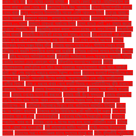
ওজন বেড়ে যায়
যেন মেঘের ভেলায় ভাসছি...
যেভাবে রেকর্ড করবেন হোয়াটসঅ্যাপ কল
যেসব কারণে রোজা ভেঙে যায়
রক্তচাপ নিয়ে কিছু আলোচনা
রক্তে হিমোগ্লোবিন বাড়াবে
যেসব খাবার
রংপুর গ্রেপ্তার নীলফামারীর সাবেক এমপি আফতাব উদ্দিন
রংপুরের আকাশে
মেঠো আবাবিল
রমজানুল মুবারক - কল্যাণের অফুরন্ত ভান্ডার
রমজানে আল্লাহর নৈকট্য
লাভের ১০ আমল
রমজানে তাকওয়া অর্জনের উপায়
রহস্য বাড়ছে সেই '২৫ হাজার বছরের
পুরোনো' পিরামিড নিয়ে
রাঙামাটির চায়না কমলা: সফল চাষের এক নতুন দিগন্ত
রাজধানীতে
তীব্র যানজট
রাজধানীতে মিনিকেট চালের দাম আরও বেড়েছে
রাত পোহালেই শুরু বইমেলা
রাতে ঘুম না এলে কোন কাজগুলো করা উচিত নয়
রানি তখন এগিয়ে আসেন"
রাশিয়া-
ইউক্রেন যুদ্ধে অস্ত্র বিক্রি বৃদ্ধি
রাশিয়ায় বহুতল ভবনে ৯/১১ স্টাইলে ড্রোন হামলা
রাশিয়ায় যে বাঙালি বিপ্লবীকে হত্যা করা হয়েছিল
রাশিয়ার ওখটস্ক সাগরে নিখোঁজ
রাশিয়ার
দাবি
রাষ্ট্র সংস্কার অতিরিক্ত জরুরি
রাষ্ট্রপতি সংবিধানের ১০৬ অনুচ্ছেদ অনুযায়ী সুপ্রিম
কোর্টের মতামত চেয়ে রেফারেন্স পাঠান
রাষ্ট্রপতির পদত্যাগের আহ্বান
রাষ্ট্রীয়
পৃষ্ঠপোষকতায় রাজনৈতিক দল গঠন হলে সরকারের গ্রহণযোগ্যতা হ্রাস পাবে: রিজভী"
রাস্ট বেল্টে শেষ মুহূর্তের প্রচারে ব্যস্ত ট্রাম্প ও কমলা
রাহাতের কনসার্টে শিক্ষার্থীদের জন্য
বিশেষ ছাড়
রিজভী: আওয়ামী লীগের কর্মসূচি 'অনুশোচনাহীন এক নারীর আর্তচিৎকার'
রোগীরা বিপাকে
রোজ ৫ ধরনের খাবার খেলে ফ্যাটি লিভার ও হেপাটাইটিসের ঝুঁকি থাকবে না
রোজাদার শিশুর যত্ন
রোজায় ইসবগুলের ভুসি কেন খাবেন?
রোজায় গলা শুকিয়ে যাওয়ার
কারণ
রোজায় ত্বকের যত্নে কী করবেন?
রোজায় নারী বাঁচুক সুস্থতায়
রোজার খাদ্যপণ্যে
৭৫% পর্যন্ত ছাড় দিচ্ছে আরব দেশগুলো
রোজার প্রকার সমূহ জানুন
রোনালদোই
ইতিহাসের সেরা
রোহিঙ্গারা মিয়ানমারে ফিরতে চায়: জাতিসংঘ মহাসচিব উখিয়ায়
র্তমানে
ঋণের পরিমাণ বাড়লেও
র্যটকদের কঠোর বিধিনিষেধে সেন্ট মার্টিন দ্বীপ ভ্রমণ
লাল কার্ড
লালশাক লাল হয় কেন
লালশাপলারবিল'
লেবাননের দক্ষিণে ইসরায়েলি হামলা
লোকমুখে
প্রচলিত 'খনার বচন'
শনিবার থেকে ৯ মাসের জন্য বন্ধ হচ্ছে সেন্টমার্টিন ভ্রমণ
শনিবার
থেকে রোজা শুরু যুক্তরাষ্ট্রে
শমী কায়সারের জামিন স্থগিত
শর্ষের তেলের উপযুক্ততা
কতটা?
শহিদদের স্মরণে গণতান্ত্রিক ছাত্র সংসদের যাত্রা শুরু
শহীদ বুদ্ধিজীবী স্মৃতিসৌধে