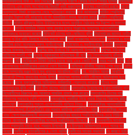
ব্যানক্রফটের নাক ও কাঁধ ভেঙেছে
মাতৃমৃত্যু হ্রাসে কেয়ার মডেল সেবার ভূমিকা
মাধ্যমিক.
মানচিত্র এবং তথ্য সংশোধনের বিষয়টি খুবই গুরুত্বপূর্ণ
মানুষের ভোগান্তি চরমে"
মায়ের
অসুস্থতা: মির্জা ফখরুলের মেয়ে স্মৃতিচারণ করলেন
মার্ক জাকারবার্গ
মার্কিন প্রেসিডেন্ট
ডোনাল্ড ট্রাম্প যদি ভারতের পণ্যে সমপরিমাণ শুল্ক আরোপ করেন
মার্কিন প্রেসিডেন্ট
নির্বাচন
মার্কিন রাষ্ট্রদূত স্টিভ উইটকফের মধ্যে অনুষ্ঠিত বৈঠকের পর ট্রাম্প এ মন্তব্য
করেন।
মার্কিন সামরিক বিমান আজ বুধবার দুপুরে পাঞ্জাবের অমৃতসর আন্তর্জাতিক
বিমানবন্দরে অবতরণ করেছে
মিনিকেট চালের দাম কেজিতে বৃদ্ধি
মিয়ানমারের জান্তা তৃতীয়
দফায় সু চির বাড়ি নিলামে বিক্রি করতে ব্যর্থ
মির্জা ফখরুলের অভিযোগ"
মুখপাত্র ও মুখ্য
সংগঠক ছাড়া অন্যান্য সকল অর্গানোগ্রাম
মুঠোফোন ও স্বর্ণালংকার ছিনতাই
মুম্বাইয়ে
বাসের ধাক্কায় নিহত ৬
মুরগির হাড় চিবানো কি আসলেই উপকারী?'
মুহাম্মদ ইউনূসের
আপিলের শুনানি শেষ
মৃত্যুর প্রাক্কালে মস্তিষ্কে কী ঘটে
মৃদু শৈত্যপ্রবাহে কাঁপছে
পঞ্চগড়
মেটা
মেট্রোরেল টিকিট বিক্রি থেকে আয় ২৪৪ কোটি টাকা
মেয়র প্রার্থী
মেসি
মেসি
রোনালদোর হ্যাটট্রিকের রেকর্ডে যোগ দিলেন"
মেসিদের নাটকীয় পরাজয় শেষ মুহূর্তে
মেসির
সঙ্গে সম্পর্কের গুঞ্জন নিয়ে মুখ খুললেন সাংবাদিক সোফি
মো. সারজিদ আলম
মোবাইলে
ইন্টারনেট স্পিড বাড়ানোর সহজ উপায়
মোহাম্মদ সালাহ চলতি মৌসুমে অবিশ্বাস্য ছন্দে
রয়েছেন
যাকে যুক্তরাষ্ট্রের অভিবাসন কর্মকর্তারা গ্রেপ্তার করেছেন
যাঁদের স্তন
ক্যানসারের ঝুঁকি বেশি
যিনি টিপু নামেও পরিচিত
যুক্তরাষ্ট্র ইয়েমেনের ইরান-সমর্থিত হুতি
বিদ্রোহীদের বিরুদ্ধে বড় আকারে সামরিক হামলা শুরু করেছে
যুক্তরাষ্ট্রে ডিমের দাম
সর্বকালের সবচেয়ে বেশি বেড়েছে
যুক্তরাষ্ট্রে পরকীয়া নিয়ে নায়ক নিরবের বিরুদ্ধে স্ত্রীর
অভিযোগ
যুক্তরাষ্ট্রে স্কুলে এলোপাতাড়ি গুলিতে নিহত ৩
যুক্তরাষ্ট্রের আন্তর্জাতিক
উন্নয়ন সংস্থা (USAID) এর প্রধান কার্যালয় ওয়াশিংটনে আজ
যুক্তরাষ্ট্রের দেওয়া
'থাড' ক্ষেপণাস্ত্রবিধ্বংসী ব্যবস্থা:
যুক্তরাষ্ট্রের বাজারে প্রতিযোগীদের চেয়ে পিছিয়ে
পড়ছে বাংলাদেশ
যুক্তরাষ্ট্রের শুল্কের প্রতিক্রিয়া হিসেবে"
যুদ্ধ
যুদ্ধকালীন সতর্কতার
মতো প্রস্তুতি নিতে হবে: প্রধান উপদেষ্টা"
যুব উন্নয়ন অধিদপ্তরে ১২০ পদের বড়
নিয়োগ
যুবলীগ ও ছাত্রলীগের ৪ নেতা আটক
যুবলীগের সাবেক সভাপতি
যে কারণে হঠাৎ