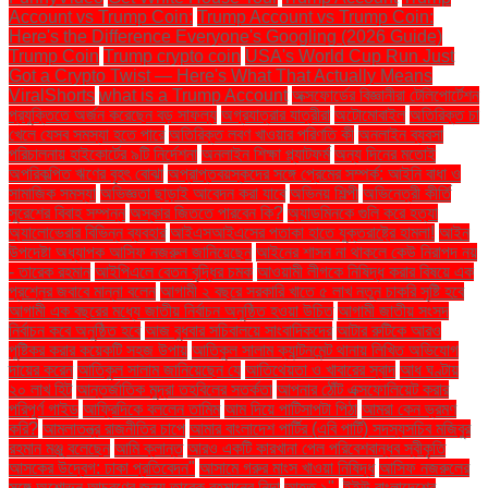
Account vs Trump Coin:
Trump Account vs Trump Coin:
Here's the Difference Everyone's Googling (2026 Guide)
Trump Coin
Trump crypto coin
USA's World Cup Run Just
Got a Crypto Twist — Here's What That Actually Means
ViralShorts
what is a Trump Account
অক্সফোর্ডের বিজ্ঞানীরা টেলিপোর্টেশন
প্রযুক্তিতে অর্জন করেছেন বড় সাফল্য
অগ্রযাত্রার যাত্রীরা
অটোমোবাইল
অতিরিক্ত চা
খেলে যেসব সমস্যা হতে পারে
অতিরিক্ত লবণ খাওয়ার পরিণতি কী
অনলাইন ব্যবসা
পরিচালনায় হাইকোর্টের ৯টি নির্দেশনা
অনলাইন শিক্ষা প্ল্যাটফর্ম
অন্য দিনের মতোই
অপরিকল্পিত ঋণের বৃহৎ বোঝা
অপ্রাপ্তবয়স্কদের সঙ্গে প্রেমের সম্পর্ক: আইনি বাধা ও
সামাজিক সমস্যা
অভিজ্ঞতা ছাড়াই আবেদন করা যাবে
অভিনয় শিল্পী
অভিনেত্রী কীর্তি
সুরেশের বিবাহ সম্পন্ন
অস্কার জিততে পারবেন কি?
অ্যাডমিনকে গুলি করে হত্যা
অ্যালোভেরার বিভিন্ন ব্যবহার
আইএসআইএসের পতাকা হাতে যুক্তরাষ্ট্রে হামলা!
আইন
উপদেষ্টা অধ্যাপক আসিফ নজরুল জানিয়েছেন
আইনের শাসন না থাকলে কেউ নিরাপদ নয়
- তারেক রহমান
আইপিএলে বেতন বৃদ্ধির চমক
আওয়ামী লীগকে নিষিদ্ধ করার বিষয়ে এক
প্রশ্নের জবাবে মান্না বলেন
আগামী ২ বছরে সরকারি খাতে ৫ লাখ নতুন চাকরি সৃষ্টি হবে
আগামী এক বছরের মধ্যে জাতীয় নির্বাচন অনুষ্ঠিত হওয়া উচিত
আগামী জাতীয় সংসদ
নির্বাচন কবে অনুষ্ঠিত হবে
আজ বুধবার সচিবালয়ে সাংবাদিকদের
আটার রুটিকে আরও
পুষ্টিকর করার কয়েকটি সহজ উপায়
আতিকুল সালাম ক্যান্টনমেন্ট থানায় লিখিত অভিযোগ
দায়ের করেন
আতিকুল সালাম জানিয়েছেন যে
আতিথেয়তা ও খাবারের স্বাদ
আধ ঘণ্টায়
২০ লাখ হিট
আন্তর্জাতিক মুদ্রা তহবিলের সতর্কতা
আপনার ঠোঁট এক্সফোলিয়েট করার
পরিপূর্ণ গাইড
আফ্রিদিকে বললেন তামিম
আম দিয়ে পাটিসাপটা পিঠা
আমরা কেন ভ্রমণ
করি?
আমলাতন্ত্র রাজনীতির চাপে
আমার বাংলাদেশ পার্টির (এবি পার্টি) সদস্যসচিব মজিবুর
রহমান মঞ্জু বলেছেন
আমি ক্লান্ত
আরও একটি কারখানা পেল পরিবেশবান্ধব স্বীকৃতি
আসকের উদ্বেগ: ঢাকা প্রতিবেদন"
আসামে গরুর মাংস খাওয়া নিষিদ্ধ
আসিফ নজরুলের
সঙ্গে অশোভন আচরণের জন্য তারেক রহমানের নিন্দা
আহত ১".
ইইউ বাংলাদেশের