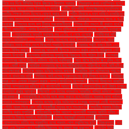
দিয়ে ভর দিয়ে টিসিবির ট্রাক খুঁজছেন বিল্লাল সরদার"
"লিভারপুল কখন চ্যাম্পিয়ন হবে?"
"শত বছর আগে ঢাকায় ইফতার ও সাহ্‌রি"
"শহীদ বুদ্ধিজীবী শামসুজ্জোহার মৃত্যুদিবসকে
জাতীয় শিক্ষক দিবস হিসেবে ঘোষণা করার দাবি"
"শহীদ মিনারে ৬ দফা দাবিতে চাকরিচ্যুত
বিডিআর সদস্যদের অবস্থান ধর্মঘট"
"শাহবাগে শহীদ পরিবারের সদস্যদের সাড়ে ৫ ঘণ্টা
অবরোধ
"শিশুদের জন্য ফ্লু টিকার প্রয়োজনীয়তা"
"শিশুর দাঁত নড়লে কী করতে হবে?"
"শীতে ব্যাডমিন্টন খেলার উপকারিতা"
"শেখ হাসিনাকে থামাতে ঢাকায় ভারতীয় দূতাবাসে
তলব"
"শেয়ারবাজারে মূলধনি মুনাফার কর ১৫% এ নেমে এসেছে"
"শ্রমিকেরা দাবি
করছেন অতিরিক্ত ১০ শতাংশ
"সবুজ আপেলের নানা উপকারিতা"
"সংযুক্ত আরব
আমিরাত সফর শেষে দেশে ফিরলেন প্রধান উপদেষ্টা"
"সরকার প্রতি ডজন ডিম ১৩০
টাকায় বিক্রি করবে"
"সরকারের আওয়ামী লীগকে নিষিদ্ধ করার কোনো পরিকল্পনা নেই:
প্রধান উপদেষ্টা"
"সংস্কার কমিশনের সুপারিশের বিরুদ্ধে ইসি পাঠাল চিঠি"
"সংস্কার
প্রস্তাবের আগে নির্বাচন কমিশন গঠনের প্রক্রিয়া"
"সাত মাসে বিদেশি ঋণ বৃদ্ধি পেয়ে
৩৯৪ কোটি ডলার
"সামরিক তৎপরতার মুখে জাপোরিঝঝিয়াতে পরিদর্শনে ব্যর্থ আইএইএর
পর্যবেক্ষকেরা"
"সিটিকে আরও ডুবিয়ে সালাহ বললেন
"সিরামিক শিল্প মালিকদের গ্যাসের
দাম না বাড়ানোর দাবি"
"সিরিয়ায় আইএসের পুনরুত্থানের ঝুঁকি দ্বিগুণ হয়েছে"
"সিরিয়ায়
কারা কোন এলাকা নিয়ন্ত্রণ করছে: সম্পূর্ণ মানচিত্র বিশ্লেষণ"
"সিলেট সীমান্তে ভারতীয়
খাসিয়া সম্প্রদায়ের গুলিতে দুই বাংলাদেশি আহত"
"সিলেট-ম্যানচেস্টার রুটে বিমান চলাচল
অব্যাহত রাখার আহ্বান"
"সিলেটে এক দিনের ব্যবধানে ‘ভারতীয় খাসিয়া গু‌লিতে’ নিহত
আরেকজন"
"সেনাবাহিনীকে ধৈর্যের সঙ্গে কাজ করতে হবে নির্বাচিত সরকার আসা পর্যন্ত:
সাভারে সেনাপ্রধান"
"সোনার কমোড চুরির অভিযোগে চক্রের সদস্যরা দোষী সাব্যস্ত"
"সৌদি আরব গিয়ে কেন নারী গৃহকর্মীরা মৃত্যুর মুখে পড়ছেন?"
"স্থানীয় সরকার নির্বাচন
নির্দলীয় করার সুপারিশ"
"হাইকোর্টের পূর্ণাঙ্গ আদেশ: অন্তর্বর্তী সরকার আইনি দলিল ও
জনগণের ইচ্ছার সমর্থনে প্রতিষ্ঠিত"
"হাঙ্গার প্রজেক্টে ঢাকায় চাকরি
"হালিশহর
"হাসপাতালে ভর্তির পর প্রকাশিত হলো প্রথম পোপ ফ্রান্সিসের ছবি"
"হিজবুল্লাহ
"হুথি
কারা এবং ট্রাম্প কেন গোষ্ঠীটির বিরুদ্ধে বড় হামলা শুরু করলেন?"
"হোটেল ইন্টার