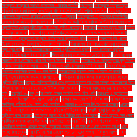
সংস্কার উদ্যোগে সমর্থন জানালেন - হাদজা লাহবিব
ইউক্রেন
ইউক্রেনে যুক্তরাষ্ট্রের
প্রস্তাবিত যুদ্ধবিরতি চুক্তি নিয়ে রাশিয়ার প্রেসিডেন্ট ভ্লাদিমির পুতিনে
ইউক্রেনে সেনা
পাঠানোর সম্ভাবনা উড়িয়ে দেননি কানাডা - ট্রুডো
ইউক্রেনের প্রেসিডেন্ট ভলোদিমির
জেলেনস্কি অভিযোগ করেছেন যে
ইউনাইটেড কমার্শিয়াল ব্যাংক (ইউসিবি) বছরের তৃতীয়
প্রান্তিকে শেয়ারপ্রতি আয় (ইপিএস) বৃদ্ধি পেয়েছে।
ইউরোপ
ইউরোপজুড়ে সাড়া
ইঙ্গিত
ডাউনিং স্ট্রিটের"
ইনস্টাগ্রামের ৬টি প্রাইভেসি ফিচার যেগুলি আপনার জন্য উপকারী
ইন্টার্নশিপ প্রোগ্রামের মাধ্যমে ভবিষ্যতের ক্যারিয়ার গঠন
ইফতার
ইফতারে কী খাবেন
ইফতারের সময় রাসুল (সা.) যে দোয়া পড়তেন
ইয়ামালের বাঁকা পথে মেসি-ম্যারাডোনার
স্বপ্নের বাড়ি
ইরান: ইসরায়েলকে কঠোর প্রতিশোধের হুমকি
ইলন মাস্ককে ছাড়িয়ে
বিশ্বের শীর্ষ ধনী পরিবার ওয়ালটন
ইলন মাস্কের সম্পত্তি ১৯.২% কমেছে
ইলন মাস্কের
স্টারলিংক বাংলাদেশে এলে কী সুফল মিলবে
ইসরায়েল
ইসরায়েল ও হেজবুল্লাহর যুদ্ধবিরতি
চুক্তি সম্পর্কিত যা জানা যাচ্ছে
ইসরায়েল মাইকে আজান নিষিদ্ধ করল
ইসরায়েলি হামলায়
বৈরুতে আবাসিক ভবনে ১১ জন নিহত
ইসরায়েলের সাবেক সেনা: 'গাজায় যা করেছি
উইন্ডিজের বিপক্ষে বড় হার বাংলাদেশের
উড়িরচরে পরিবার কল্যাণকেন্দ্র পরিণত হয়েছে
পুলিশ ফাঁড়িতে
উত্তর মেসিডোনিয়ায় নৈশ ক্লাবে ভয়াবহ আগুনের ঘটনায় হতাহতদের নিয়ে
উত্তরা ব্যাংক দেবে ১৪৫ কোটি টাকা নগদ লভ্যাংশ
উত্তরা ব্যাংকের মুনাফা ৫০ শতাংশ
বৃদ্ধি
উত্তীর্ণ ৮৩
উদ্ধার
উপদেষ্টা হাসান আরিফ আর বেঁচে নেই
উরুগুয়ে ও ব্রাজিলের
বিপক্ষে শক্তিশালী দল ঘোষণা মেসিদের
এ আর রহমানের পারিশ্রমিক কত
এ বছর ফিতরার
সর্বনিম্ন পরিমাণ ১১০ টাকা এবং সর্বোচ্চ ২ হাজার ৮০৫ টাকা নির্ধারণ করা হয়েছে
এআই
এআই এর প্রভাব: গুগল ৩০০০০ কর্মীকে ছাঁটাইয়ের পথে
এআই প্রযুক্তি সম্বলিত নতুন
দুটি ল্যাপটপ বাজারে
এক ম্যাচ হাতে রেখে সিরিজ জয় টাইগারদের
একই অ্যাপে সব সেবা:
পর্যটকদের জন্য নতুন উদ্যোগ
একটি আন্দোলন
একটি বই
একটি বার্গারের দাম ৫ লাখ
একদিনে সর্বোচ্চ ওমরাহ যাত্রী প্রবাহের রেকর্ড
এখন আর না খেয়ে থাকতে হয় না
এবং
তারুণ্যের দ্রোহ
এবার চীন-রাশিয়া থেকেও ছড়ানো হচ্ছে গুজব: শফিকুল আলম
এবার