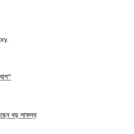
ory.
িযোগ”
করেছেন বড় সাফল্য