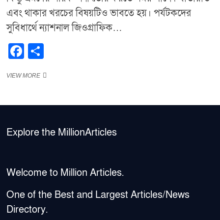
এবং থাকার খরচের বিষয়টিও ভাবতে হয়। পর্যটকদের
সুবিধার্থে ন্যাশনাল জিওগ্রাফিক…
F
S
a
h
“ন্যাশনাল
VIEW MORE
c
ar
জিওগ্রাফিকের
e
e
দৃষ্টিতে
২০২৫
b
সালের
জন্য
o
সেরা
Explore the MillionArticles
২৫টি
o
ভ্রমণ
গন্তব্য”
k
Welcome to Million Articles.
One of the Best and Largest Articles/News
Directory.