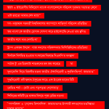
‘ইইউ ও ইউরোপীয় বিনিয়োগ ব্যাংক বাংলাদেশকে পরিবেশ সুরক্ষায় সহায়তা দেবে’
‘এটা হয়তো আমার শেষ ম্যাচ’"
‘গণ–অভ্যুত্থান পরবর্তী বিশ্ববিদ্যালয় ক্যাম্পাসে শান্তিপূর্ণ পরিবেশ প্রতিষ্ঠিত’
‘জয় বাংলা’কে জাতীয় স্লোগান ঘোষণা করে হাইকোর্টের দেওয়া রায় স্থগিত
‘জাতীয় দলে আর খেলছি না’
‘ট্রাম্প একজন উন্মাদ’: গাজা দখলের পরিকল্পনায় ফিলিস্তিনিদের প্রতিক্রিয়া
‘নির্বাচন বিলম্বিত হওয়ার সংস্কারের বিরুদ্ধে বিএনপি’র অবস্থান’
‘পাঠান টু’ এর চিত্রনাট্য শাহরুখের মন জয় করেছে
‘মা
‘মুনাফেকি’ নিয়ে রিজভীর মন্তব্য জাতীয় ঐক্যবিরোধী ও দুরভিসন্ধিপূর্ণ: জামায়াত"
‘যুদ্ধবিরোধী’ রবীন্দ্রনাথ ঠাকুরের কাছে এক ইংরেজ মায়ের চিঠি
‘রোহিত শর্মা - মোটা এবং গড়পড়তা খেলোয়াড়’
‘শিবিরের কমিটি’তে থাকার বিষয়ে পূজা চেরির বক্তব্য
"‘গণপরিষদ’ ও ‘সেকেন্ড রিপাবলিক’: জামায়াতসহ ইসলামী দলগুলোর মতভিন্নতা
সামনে আসছে"