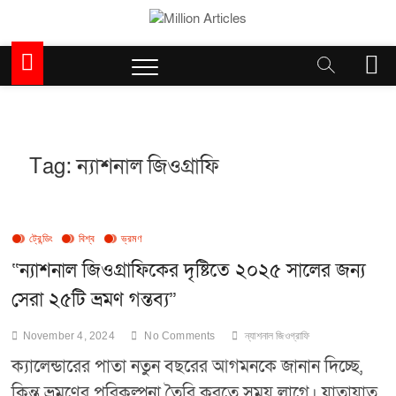
Skip
to
Million Articles
content
M
e
n
u
B
u
Tag:
ন্যাশনাল জিওগ্রাফি
t
t
o
n
ট্রেন্ডিং
বিশ্ব
ভ্রমণ
“ন্যাশনাল জিওগ্রাফিকের দৃষ্টিতে ২০২৫ সালের জন্য
সেরা ২৫টি ভ্রমণ গন্তব্য”
November 4, 2024
No Comments
ন্যাশনাল জিওগ্রাফি
ক্যালেন্ডারের পাতা নতুন বছরের আগমনকে জানান দিচ্ছে,
কিন্তু ভ্রমণের পরিকল্পনা তৈরি করতে সময় লাগে। যাতায়াত