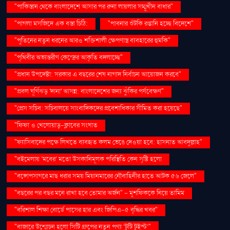
"পাকিস্তান থেকে বাংলাদেশে আসার পর রুনা লায়লার সম্মুখীন বাধার"
"পাগলা মসজিদে এক বস্তা চিঠি:
"পাবনার শুঁটকি রপ্তানি হচ্ছে বিদেশে"
"পুতিনের নতুন ধরনের আরও শক্তিশালী ক্ষেপণাস্ত্র ব্যবহারের হুমকি"
"পৃথিবীর অভ্যন্তরীণ কেন্দ্রের আকৃতি বদলাচ্ছে"
"প্রধান উপদেষ্টা: সরকার এ বছরের শেষ নাগাদ নির্বাচন আয়োজন করবে"
"প্রবল ঘূর্ণিঝড় 'দানা' আসন্ন: বাংলাদেশের জন্য ঝুঁকির পর্যবেক্ষণ"
"প্রেস সচিব: সচিবালয়ে সাংবাদিকদের প্রবেশাধিকার সীমিত করা হয়েছে"
"ফিফা ও খেলোয়াড়-ক্লাবের সংঘাত
"ফ্যাসিবাদের পক্ষে লিখতে ব্যবহৃত কলম ভেঙে দেওয়া হবে: হাসনাত আবদুল্লাহ"
"বইমেলায় ‘মবের’ মতো উসকানিমূলক পরিস্থিতি কেন সৃষ্টি হলো
"বঙ্গোপসাগরে মাছ ধরার সময় মিয়ানমারের নৌবাহিনীর হাতে আটক ৫৬ জেলে"
"বছরের পর বছর মনে রাখা হবে তোমার অর্জন" – মুশফিককে নিয়ে তামিম
"বরিশাল শিক্ষা বোর্ডে পাসের হার এবং জিপিএ-৫ বৃদ্ধির খবর"
"বাজারে উন্মোচন হলো সিটি গ্রুপের নতুন পণ্য ‘টুটি টুইস্ট’"