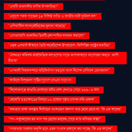
"একটি আমলকীর অসীম উপকারিতা!"
"একুশে পদক পাচ্ছেন ১৪ বিশিষ্ট ব্যক্তি ও জাতীয় নারী ফুটবল দল"
"এশিয়াটিক ল্যাবরেটরিজের মুনাফা কমেছে"
"এসঅ্যান্ডপি আদানির তিনটি কোম্পানির ঋণমান কমালো"
"এহুদ ওলমার্ট কীভাবে তৈরি করেছিলেন ইসরায়েল-ফিলিস্তিন রাষ্ট্রের মানচিত্র"
"ঐকমত্য কমিশন রাজনৈতিক দলগুলোর সাথে আলাদাভাবে আলোচনা করবে: আলী
রীয়াজ"
"ওসমানী বিমানবন্দরে অগ্নিনির্বাপণ মহড়ায় অংশ নিলেন বেবিচক চেয়ারম্যান"
"কাউকে বিশৃঙ্খলা সৃষ্টির সুযোগ দেওয়া যাবে না
"কিশোরগঞ্জে ভাঙারি দোকানে মর্টার শেল দেখতে পেয়ে ৯৯৯-এ কল
"কেনেডি হত্যাকাণ্ডের বিষয়ে ৮০ হাজার পৃষ্ঠার গোপন নথি প্রকাশ"
"ক্ষমতায় থাকা অবস্থায় নির্বাচনে অংশগ্রহণ জনগণ আর মেনে নেবে না: জি এম কাদের"
"গণ–অভ্যুত্থানের ছয় মাস পর ছেলের মরদেহ পেয়ে মা'র অবিরত কান্না"
"গণমাধ্যম সরকার অখুশি হবে এমন সংবাদ প্রকাশে ভয় পাচ্ছে: জি এম কাদের"