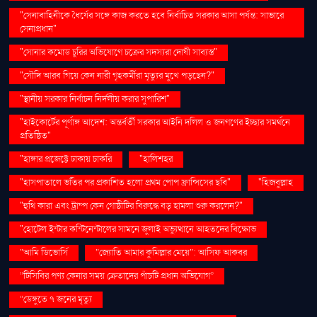
"সেনাবাহিনীকে ধৈর্যের সঙ্গে কাজ করতে হবে নির্বাচিত সরকার আসা পর্যন্ত: সাভারে
সেনাপ্রধান"
"সোনার কমোড চুরির অভিযোগে চক্রের সদস্যরা দোষী সাব্যস্ত"
"সৌদি আরব গিয়ে কেন নারী গৃহকর্মীরা মৃত্যুর মুখে পড়ছেন?"
"স্থানীয় সরকার নির্বাচন নির্দলীয় করার সুপারিশ"
"হাইকোর্টের পূর্ণাঙ্গ আদেশ: অন্তর্বর্তী সরকার আইনি দলিল ও জনগণের ইচ্ছার সমর্থনে
প্রতিষ্ঠিত"
"হাঙ্গার প্রজেক্টে ঢাকায় চাকরি
"হালিশহর
"হাসপাতালে ভর্তির পর প্রকাশিত হলো প্রথম পোপ ফ্রান্সিসের ছবি"
"হিজবুল্লাহ
"হুথি কারা এবং ট্রাম্প কেন গোষ্ঠীটির বিরুদ্ধে বড় হামলা শুরু করলেন?"
"হোটেল ইন্টার কন্টিনেন্টালের সামনে জুলাই অভ্যুত্থানে আহতদের বিক্ষোভ
“আমি ডিভোর্সি
“জ্যোতি আমার কুমিল্লার মেয়ে”: আসিফ আকবর
“টিসিবির পণ্য কেনার সময় ক্রেতাদের পাঁচটি প্রধান অভিযোগ”
“ডেঙ্গুতে ৭ জনের মৃত্যু