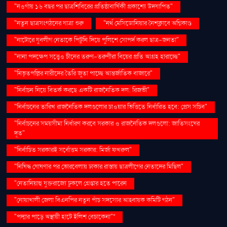
"নওগাঁয় ১৬ বছর পর ছাত্রশিবিরের প্রতিষ্ঠাবার্ষিকী প্রকাশ্যে উদযাপিত"
"নতুন ছাত্রসংগঠনের যাত্রা শুরু
"নর্থ মেসিডোনিয়ার নৈশক্লাবে অগ্নিকাণ্ড
"নাটোরে যুবলীগ নেতাকে পিটুনি দিয়ে পুলিশে সোপর্দ করল ছাত্র-জনতা"
"নানা পদক্ষেপ সত্ত্বেও চীনের তরুণ-তরুণীরা বিয়ের প্রতি আগ্রহ হারাচ্ছে"
"নিভৃতপল্লির নারীদের তৈরি জুতা পাচ্ছে আন্তর্জাতিক বাজারে"
"নির্বাচন নিয়ে বিতর্ক করছে একটি রাজনৈতিক দল: রিজভী"
"নির্বাচনের তারিখ রাজনৈতিক দলগুলোর চাওয়ার ভিত্তিতে নির্ধারিত হবে: প্রেস সচিব"
"নির্বাচনের সময়সীমা নির্ধারণ করবে সরকার ও রাজনৈতিক দলগুলো: জাতিসংঘের
দূত"
"নির্বাচিত সরকারই সর্বোত্তম সরকার: মির্জা ফখরুল"
"নিষিদ্ধ ঘোষণার পর ভোরবেলায় ঢাকার রাস্তায় ছাত্রলীগের নেতাদের মিছিল"
"নেতানিয়াহু যুক্তরাজ্যে ঢুকলে গ্রেপ্তার হতে পারেন
"নোয়াখালী জেলা বিএনপির নতুন পাঁচ সদস্যের আহ্বায়ক কমিটি গঠন"
"পদ্মার পাড়ে অস্থায়ী হাটে ইলিশ বেচাকেনা"''