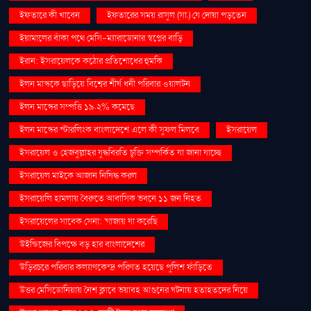
ইফতারে কী খাবেন
ইফতারের সময় রাসুল (সা.) যে দোয়া পড়তেন
ইয়ামালের বাঁকা পথে মেসি-ম্যারাডোনার স্বপ্নের বাড়ি
ইরান: ইসরায়েলকে কঠোর প্রতিশোধের হুমকি
ইলন মাস্ককে ছাড়িয়ে বিশ্বের শীর্ষ ধনী পরিবার ওয়ালটন
ইলন মাস্কের সম্পত্তি ১৯.২% কমেছে
ইলন মাস্কের স্টারলিংক বাংলাদেশে এলে কী সুফল মিলবে
ইসরায়েল
ইসরায়েল ও হেজবুল্লাহর যুদ্ধবিরতি চুক্তি সম্পর্কিত যা জানা যাচ্ছে
ইসরায়েল মাইকে আজান নিষিদ্ধ করল
ইসরায়েলি হামলায় বৈরুতে আবাসিক ভবনে ১১ জন নিহত
ইসরায়েলের সাবেক সেনা: 'গাজায় যা করেছি
উইন্ডিজের বিপক্ষে বড় হার বাংলাদেশের
উড়িরচরে পরিবার কল্যাণকেন্দ্র পরিণত হয়েছে পুলিশ ফাঁড়িতে
উত্তর মেসিডোনিয়ায় নৈশ ক্লাবে ভয়াবহ আগুনের ঘটনায় হতাহতদের নিয়ে