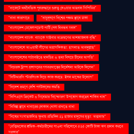
"বাজেটে অর্থনৈতিক পুনরুদ্ধারে গুরুত্ব দেওয়ার আহ্বান সিপিডির"
"বাবা কারাগারে
"বায়ুদূষণে বিশ্বের পঞ্চম স্থানে ঢাকা
"বাংলাদেশ ডেভেলপমেন্ট পার্টি পেল নিবন্ধন সনদ"
"বাংলাদেশ ব্যাংক: ব্যাংকে সাইবার আক্রমণের আশঙ্কাজনক বৃদ্ধি"
"বাংলাদেশে আওয়ামী লীগের অপ্রাসঙ্গিকতা: হাসনাত আবদুল্লাহ"
"বাংলাদেশের পাঠ্যবইতে মানচিত্র ও তথ্য বিষয়ে চীনের আপত্তি"
"বিচারক ট্রাম্প প্রশাসনের গণবরখাস্তের নির্দেশনা আটকে দিলেন"
"বিটিআরসি স্টারলিংক নিয়ে কাজ করছে: ইলন মাস্কের উদ্যোগ"
"বিদেশ ভ্রমণে দেশি পর্যটকদের কমতি
"বিপিএলে ক্রিকেট ও সিনেমার 'বিস্ফোরণ' উপভোগ করছেন শাকিব খান"
"বিভিন্ন স্থানে খাবারের দোকান খোলা রাখতে বাধা
"বিশ্বের সংঘাতজনিত ক্ষুধায় প্রতিদিন ২১ হাজার মানুষের মৃত্যু: অক্সফাম"
"বেক্সিমকোর শ্রমিক-কর্মচারীদের পাওনা পরিশোধে ৫২৫ কোটি টাকা ঋণ প্রদান করবে
সরকার"