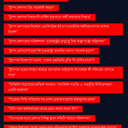
"ট্রাম্প প্রশাসন ডিম আমদানি করবে"
"ট্রাম্প প্রশাসন বিশ্বব্যাপী মার্কিন দূতাবাসে কর্মী কমানোর সিদ্ধান্ত"
"ট্রাম্প প্রশাসনের নির্দেশে ওয়াশিংটনে ইউএসএআইডির কর্মীদের বাসায় থাকার
নির্দেশ"
"ট্রাম্প প্রশাসনের পরিকল্পনা: যুক্তরাষ্ট্রের নেতৃত্বে বিশ্ব স্বাস্থ্য সংস্থা পরিচালনা"
"ট্রাম্প প্রেসিডেন্ট হলে কি যুক্তরাষ্ট্রে আদানির সমস্যা সমাধান হবে?"
"ট্রাম্পের বিদ্বেষপূর্ণ বক্তব্য: গাজায় যুদ্ধবিরতি চুক্তি কি ঝুঁকির মধ্যে?"
"ট্রাম্পের শুল্কের কারণে ভারতে অ্যাপলের আইফোন উৎপাদনে কী পরিবর্তন আসতে
পারে"
"ডিজিটাল উদ্ভাবনের নৈতিক ব্যবহার: সামাজিক সংহতি ও অন্তর্ভুক্তি নিশ্চিতকরণে
একটি কর্মশালা"
"ডিপ্লোমা ডিগ্রি বাতিলের পর এবার গ্রেফতার হলেন ইস্তাম্বুলের মেয়র"
"ডিসি পদে কর্মকর্তাদের আগ্রহ হঠাৎ কমার কারণ কী?"
"ডিসেম্বরের মধ্যে জেলার বিভিন্ন স্থানে কমিটি গঠনের পরিকল্পনা"
"ঢাকার ইজতেমা থেকে ফেরার পথে পশ্চিমবঙ্গে মুসলিম তরুণকে আক্রান্ত করা হয়েছে"