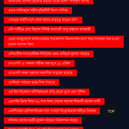
এবার চীন-রাশিয়া থেকেও ছড়ানো হচ্ছে গুজব: শফিকুল আলম
এবার পাকিস্তানে শহীদ বুদ্ধিজীবী দিবস পালিত
এবারের আইপিএলে কোন দলের নেতৃত্বে আছেন কে?.
এবি পার্টিতে যোগ দিলেন বিশিষ্ট ব্যবসায়ী আবু রাইয়ান আশয়ারী
এয়ার অ্যাম্বুলেন্সে ঢাকার হজরত শাহজালাল বিমানবন্দর ত্যাগ করে লন্ডনের পথে রওনা
হলেন খালেদা জিয়া
এশিয়াটিক ল্যাবরেটরিজ লিমিটেড প্রথম প্রান্তিকে মুনাফা করেছে
এসএসসি ও সমমান পরীক্ষা শুরু হবে ১০ এপ্রিল
এসএসসি ফরম পূরণের সময়সীমা বাড়ানো হয়েছে
এ্যানিকে পাঠানো হচ্ছে বিশ্ব সাঁতারে
ওই দিন বিকেলে অলিউল্লাহকে বাড়ি থেকে তুলে নেয় পুলিশ
ওয়ালটন ফ্রিজ কিনে ২০ লাখ টাকা পেলেন কলেজ শিক্ষার্থী রাশেদ আলী
ওয়াশিংটনে হেলিকপ্টারের সঙ্গে সংঘর্ষে উড়োজাহাজ নদীতে বিধ্বস্ত
TOP
কমিশন দেশের চারটি প্রদেশ গঠনের পরিকল্পনা করছে