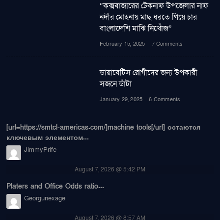
”কক্সবাজারের টেকনাফ উপজেলার নাফ
নদীর মোহনায় মাছ ধরতে গিয়ে চার
বাংলাদেশি মাঝি নিখোঁজ”
February 15, 2025
7 Comments
ডায়াবেটিস রোগীদের জন্য উপকারী
সজনে ডাঁটা
January 29, 2025
6 Comments
[url=https://smtcl-americas.com/]machine tools[/url] остаются
ключевым элементом...
JimmyPrife
August 7, 2026 @ 5:42 PM
Platers and Office Odds ratio...
Georgunexage
August 7, 2026 @ 8:57 AM