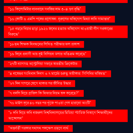
"১০ কিলোমিটার ব্যবধানে সবজির দাম ৩-৪ গুণ বৃদ্ধি"
"১০ কোটি ও এমপি পদের প্রলোভন: নুরুলের অভিযোগ মিথ্যা দাবি সামান্তার"
"১৫ বছরে বিচার ছাড়া ১৯২৬ জনের হত্যার অভিযোগ আওয়ামী লীগ সরকারের
বিরুদ্ধে"
"১৮তম শিক্ষক নিবন্ধনের লিখিত পরীক্ষার ফল প্রকাশ
"১৯ দিনে প্রবাসী আয় দুই বিলিয়ন ডলার অতিক্রম করেছে"
"২৭টি ব্যাগসহ অস্ট্রেলিয়া সফরে ভারতীয় ক্রিকেটার
"৪ নভেম্বর সংবিধান দিবস ও ৭ মার্চের গুরুত্ব অস্বীকার: সিপিবির অভিমত"
"৬৭ দিন সাগরে ভেসে থাকার পর জীবিত উদ্ধার
"৭ বদলি নিয়ে ব্রাজিল কি ফিফার নিয়ম ভঙ্গ করেছে?"
"৭০ মাইল দূরে ৪০ বছর পর খুঁজে পাওয়া গেল হারানো আংটি"
"৮ দবি নিয়ে কবি নজরুল বিশ্ববিদ্যালয়ের মিডিয়া স্টাডিজ বিভাগে শিক্ষার্থীদের
আন্দোলন"
"অন্তর্বর্তী সরকার যথাযথ পদক্ষেপ গ্রহণে ব্যর্থ