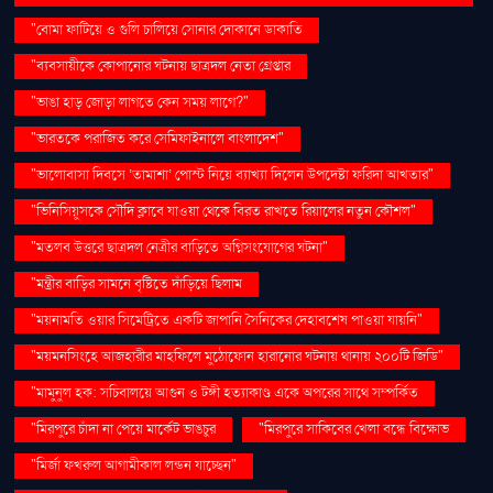
"বোমা ফাটিয়ে ও গুলি চালিয়ে সোনার দোকানে ডাকাতি
"ব্যবসায়ীকে কোপানোর ঘটনায় ছাত্রদল নেতা গ্রেপ্তার
"ভাঙা হাড় জোড়া লাগতে কেন সময় লাগে?"
"ভারতকে পরাজিত করে সেমিফাইনালে বাংলাদেশ"
"ভালোবাসা দিবসে ‘তামাশা’ পোস্ট নিয়ে ব্যাখ্যা দিলেন উপদেষ্টা ফরিদা আখতার"
"ভিনিসিয়ুসকে সৌদি ক্লাবে যাওয়া থেকে বিরত রাখতে রিয়ালের নতুন কৌশল"
"মতলব উত্তরে ছাত্রদল নেত্রীর বাড়িতে অগ্নিসংযোগের ঘটনা"
"মন্ত্রীর বাড়ির সামনে বৃষ্টিতে দাঁড়িয়ে ছিলাম
"ময়নামতি ওয়ার সিমেট্রিতে একটি জাপানি সৈনিকের দেহাবশেষ পাওয়া যায়নি"
"ময়মনসিংহে আজহারীর মাহফিলে মুঠোফোন হারানোর ঘটনায় থানায় ২০০টি জিডি"
"মামুনুল হক: সচিবালয়ে আগুন ও টঙ্গী হত্যাকাণ্ড একে অপরের সাথে সম্পর্কিত
"মিরপুরে চাঁদা না পেয়ে মার্কেট ভাঙচুর
"মিরপুরে সাকিবের খেলা বন্ধে বিক্ষোভ
"মির্জা ফখরুল আগামীকাল লন্ডন যাচ্ছেন"