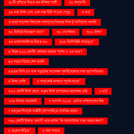
২৮টি গুলিতে নিহত হন ইন্দিরা গান্ধী
২৯ জানুয়ারি
২৯ বস্তা টাকা এবং এক বস্তা চিঠি পাওয়া গেছে
৩ মার্চ
৩ মার্চে খালেদা জিয়াকে খালাসের বিরুদ্ধে লিভ টু আপিলের শুনানি
৩০ মিনিটে নিয়ন্ত্রণে আসে"
৩০ সেপ্টেম্বর
৩০০ টাকা!
৩৩ হামলাকারীসহ নিহত ৫৮
৩৬৯ ফিলিস্তিনি কারামুক্ত"
৪ দিনে ৮০০ কোটি! কোথায় থামবে 'পুষ্পা ২' এর আয়?
৪১ বছরে বিচার শেষ হয়নি
৪৩তম বিসিএস বাদ পড়াদের আবেদন পুনর্বিবেচনার সভা বৃহস্পতিবার
৫ টাকা বেশি
৫ শতাংশই থাকবে পূর্বের মতো"
৫০০ কোটি টাকা দেবে: নতুন টাকা ছাপানোর প্রয়োজন নেই
৬ মার্চ
৬৭৫ টাকায় আমদানি
৭ আগস্ট ২০০৫: মেসির অভিষেকের দিন
৭ বছরের শিশুকে আইটি কোম্পানিতে চাকরির প্রস্তাব
৭৩০ কোটি টাকার ‘প্রবাসী আয় নাটক’ কি কালোটাকা সাদা করার জন্য?
৮ চক্রের জড়িত"
৮ জন আহত