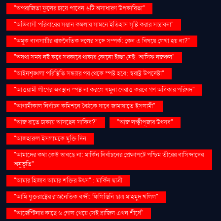
"অপরাজিতা ফুলের চায়ে পাবেন ৬টি অসাধারণ উপকারিতা"
"অভিবাসী পরিবারের সন্তান কমলার সামনে ইতিহাস সৃষ্টি করার সম্ভাবনা"
"অমুক ব্যবসায়ীর রাজনৈতিক দলের সঙ্গে সম্পর্ক: কেন এ বিষয়ে লেখা হয় না?"
"অযথা সময় নষ্ট করে সরকারে থাকার কোনো ইচ্ছা নেই: আসিফ নজরুল"
"আইনশৃঙ্খলা পরিস্থিতি সন্ধ্যার পর থেকে স্পষ্ট হবে: স্বরাষ্ট্র উপদেষ্টা"
"আওয়ামী লীগের অবস্থান স্পষ্ট না করলে যমুনা ঘেরাও করবে গণ অধিকার পরিষদ"
"আগামীকাল নির্বাচন কমিশনে বৈঠকে যাবে জামায়াতে ইসলামী"
"আজ রাতে ঢাকায় আসছেন সাকিব?"
"আজ লক্ষ্মীপূজার উৎসব"
"আজহারুল ইসলামকে মুক্তি দিন
"আমাদের কথা কেউ ভাবছে না: মার্কিন নির্বাচনের প্রেক্ষাপটে পশ্চিম তীরের বাসিন্দাদের
অনুভূতি"
"আমার হিজাব আমার শক্তির উৎস" : মার্কিন ছাত্রী
"আমি যুক্তরাষ্ট্রের রাজনৈতিক বন্দী: ফিলিস্তিনি ছাত্র মাহমুদ খলিল"
"আর্জেন্টিনার কাছে ৬ গোল খেয়ে সেই ব্রাজিল এখন শীর্ষে"