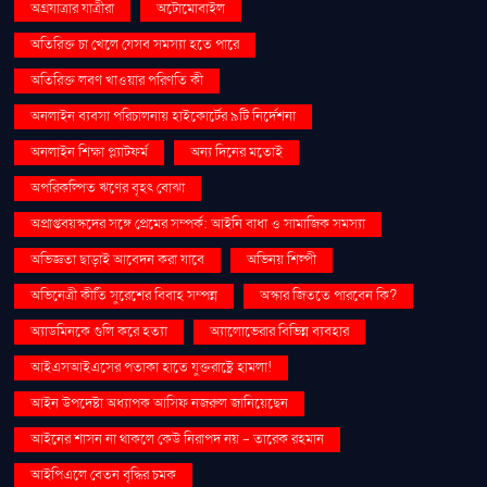
অগ্রযাত্রার যাত্রীরা
অটোমোবাইল
অতিরিক্ত চা খেলে যেসব সমস্যা হতে পারে
অতিরিক্ত লবণ খাওয়ার পরিণতি কী
অনলাইন ব্যবসা পরিচালনায় হাইকোর্টের ৯টি নির্দেশনা
অনলাইন শিক্ষা প্ল্যাটফর্ম
অন্য দিনের মতোই
অপরিকল্পিত ঋণের বৃহৎ বোঝা
অপ্রাপ্তবয়স্কদের সঙ্গে প্রেমের সম্পর্ক: আইনি বাধা ও সামাজিক সমস্যা
অভিজ্ঞতা ছাড়াই আবেদন করা যাবে
অভিনয় শিল্পী
অভিনেত্রী কীর্তি সুরেশের বিবাহ সম্পন্ন
অস্কার জিততে পারবেন কি?
অ্যাডমিনকে গুলি করে হত্যা
অ্যালোভেরার বিভিন্ন ব্যবহার
আইএসআইএসের পতাকা হাতে যুক্তরাষ্ট্রে হামলা!
আইন উপদেষ্টা অধ্যাপক আসিফ নজরুল জানিয়েছেন
আইনের শাসন না থাকলে কেউ নিরাপদ নয় - তারেক রহমান
আইপিএলে বেতন বৃদ্ধির চমক