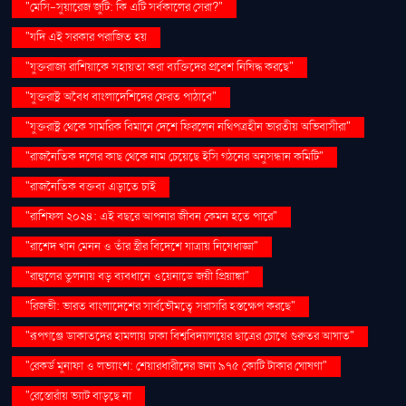
"মেসি-সুয়ারেজ জুটি: কি এটি সর্বকালের সেরা?"
"যদি এই সরকার পরাজিত হয়
"যুক্তরাজ্য রাশিয়াকে সহায়তা করা ব্যক্তিদের প্রবেশ নিষিদ্ধ করছে"
"যুক্তরাষ্ট্র অবৈধ বাংলাদেশিদের ফেরত পাঠাবে"
"যুক্তরাষ্ট্র থেকে সামরিক বিমানে দেশে ফিরলেন নথিপত্রহীন ভারতীয় অভিবাসীরা"
"রাজনৈতিক দলের কাছ থেকে নাম চেয়েছে ইসি গঠনের অনুসন্ধান কমিটি"
"রাজনৈতিক বক্তব্য এড়াতে চাই
"রাশিফল ২০২৪: এই বছরে আপনার জীবন কেমন হতে পারে"
"রাশেদ খান মেনন ও তাঁর স্ত্রীর বিদেশে যাত্রায় নিষেধাজ্ঞা"
"রাহুলের তুলনায় বড় ব্যবধানে ওয়েনাডে জয়ী প্রিয়াঙ্কা"
"রিজভী: ভারত বাংলাদেশের সার্বভৌমত্বে সরাসরি হস্তক্ষেপ করছে"
"রূপগঞ্জে ডাকাতদের হামলায় ঢাকা বিশ্ববিদ্যালয়ের ছাত্রের চোখে গুরুতর আঘাত"
"রেকর্ড মুনাফা ও লভ্যাংশ: শেয়ারধারীদের জন্য ৯৭৫ কোটি টাকার ঘোষণা"
"রেস্তোরাঁয় ভ্যাট বাড়ছে না