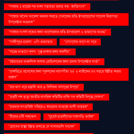
"গাজায় ২ মার্চের পর খাদ্য সহায়তা প্রবাহ বন্ধ: জাতিসংঘ"
"গাজায় অবৈধ আদেশ অমান্য করতে সেনাদের প্রতি ইসরায়েলের সাবেক নিরাপত্তা
উপদেষ্টার আহ্বান"'
"গাজার সংঘর্ষ বন্ধের জন্য আলোচনার প্রতি ইসরায়েল ও হামাসের আগ্রহ"
"গাজীপুরে হামলা: ওসি প্রত্যাহার
"গোসলের আগে না পরে
"ঘরের বাতাসে দূষণ: সুস্থ থাকার জন্য করণীয়".
"চট্টগ্রামের আঞ্চলিক ভাষায় রোহিঙ্গাদের জন্য প্রধান উপদেষ্টার বার্তা"
"চাকরিতে প্রবেশের জন্য পুরুষদের বয়সসীমা ৩৫ ও নারীদের ৩৭ বছরে উন্নীত করার
প্রস্তাব"
"চার মাস ধরে রপ্তানি আয় ৪ বিলিয়ন ডলারের উপরে"
"চারটি পদ ছাড়া জাতীয় নাগরিক কমিটির বাকি সব কমিটি বিলুপ্ত ঘোষণা"
"চারবার বসতভিটা সরিয়েও ভাঙনের আতঙ্কে আলী আহমদ"
"চীনের ৫টি পদক্ষেপ
"চুয়েট ছাত্রলীগের সভাপতি আটক"
"চোখের স্বাস্থ্য উন্নত রাখতে যে খাবারগুলি খাবেন"