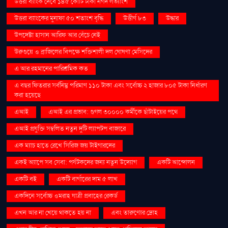
উত্তরা ব্যাংক দেবে ১৪৫ কোটি টাকা নগদ লভ্যাংশ
উত্তরা ব্যাংকের মুনাফা ৫০ শতাংশ বৃদ্ধি
উত্তীর্ণ ৮৩
উদ্ধার
উপদেষ্টা হাসান আরিফ আর বেঁচে নেই
উরুগুয়ে ও ব্রাজিলের বিপক্ষে শক্তিশালী দল ঘোষণা মেসিদের
এ আর রহমানের পারিশ্রমিক কত
এ বছর ফিতরার সর্বনিম্ন পরিমাণ ১১০ টাকা এবং সর্বোচ্চ ২ হাজার ৮০৫ টাকা নির্ধারণ
করা হয়েছে
এআই
এআই এর প্রভাব: গুগল ৩০০০০ কর্মীকে ছাঁটাইয়ের পথে
এআই প্রযুক্তি সম্বলিত নতুন দুটি ল্যাপটপ বাজারে
এক ম্যাচ হাতে রেখে সিরিজ জয় টাইগারদের
একই অ্যাপে সব সেবা: পর্যটকদের জন্য নতুন উদ্যোগ
একটি আন্দোলন
একটি বই
একটি বার্গারের দাম ৫ লাখ
একদিনে সর্বোচ্চ ওমরাহ যাত্রী প্রবাহের রেকর্ড
এখন আর না খেয়ে থাকতে হয় না
এবং তারুণ্যের দ্রোহ