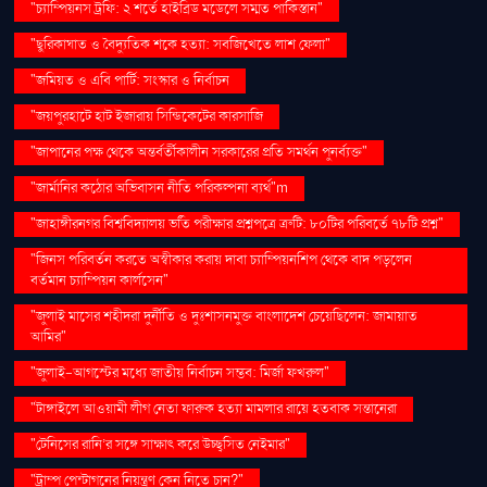
"চ্যাম্পিয়নস ট্রফি: ২ শর্তে হাইব্রিড মডেলে সম্মত পাকিস্তান"
"ছুরিকাঘাত ও বৈদ্যুতিক শকে হত্যা: সবজিখেতে লাশ ফেলা"
"জমিয়ত ও এবি পার্টি: সংস্কার ও নির্বাচন
"জয়পুরহাটে হাট ইজারায় সিন্ডিকেটের কারসাজি
"জাপানের পক্ষ থেকে অন্তর্বর্তীকালীন সরকারের প্রতি সমর্থন পুনর্ব্যক্ত"
"জার্মানির কঠোর অভিবাসন নীতি পরিকল্পনা ব্যর্থ"m
"জাহাঙ্গীরনগর বিশ্ববিদ্যালয় ভর্তি পরীক্ষার প্রশ্নপত্রে ত্রুটি: ৮০টির পরিবর্তে ৭৮টি প্রশ্ন"
"জিনস পরিবর্তন করতে অস্বীকার করায় দাবা চ্যাম্পিয়নশিপ থেকে বাদ পড়লেন
বর্তমান চ্যাম্পিয়ন কার্লসেন"
"জুলাই মাসের শহীদরা দুর্নীতি ও দুঃশাসনমুক্ত বাংলাদেশ চেয়েছিলেন: জামায়াত
আমির"
"জুলাই-আগস্টের মধ্যে জাতীয় নির্বাচন সম্ভব: মির্জা ফখরুল"
"টাঙ্গাইলে আওয়ামী লীগ নেতা ফারুক হত্যা মামলার রায়ে হতবাক সন্তানেরা
"টেনিসের রানি’র সঙ্গে সাক্ষাৎ করে উচ্ছ্বসিত নেইমার"
"ট্রাম্প পেন্টাগনের নিয়ন্ত্রণ কেন নিতে চান?"