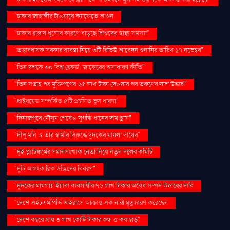
"ঢাকার জাহাঙ্গীর টাওয়ারে ক্যাফেতে আগুন
"ঢাকার রাস্তায় ধুলোর কারণে বাড়ছে শিশুদের স্বাস্থ্য সমস্যা"
"তত্ত্বাবধায়ক সরকার ব্যবস্থা নিয়ে ৩টি রিভিউ আবেদন শুনানির তারিখ ১৭ নভেম্বর"
"তিন দশকে ৩০ বিশ্ব রেকর্ড: জাকেরের অসাধারণ কীর্তি"
"তিন সপ্তাহ পর মুক্তিপণের ২৫ লাখ টাকা দেওয়ার পর তরুণের লাশ উদ্ধার"
"থাইরয়েড সম্পর্কিত ৫টি প্রচলিত ভুল ধারণা"
"দিনাজপুরে মৌসুম শেষেও সুগন্ধি ধানের দাম হ্রাস"
"দীপু মনি ও তাঁর স্বামীর বিরুদ্ধে দুদকের মামলা দায়ের"
"দুই প্ল্যাটফর্মের সমানসংখ্যক নেতা নিয়ে নতুন দলের কমিটি
"দুটি আলংকারিক উদ্ভিদের বিবরণ"
"দুদকের মামলায় ইয়াবা ব্যবসায়ীর ৭৬ লাখ টাকার অবৈধ সম্পদ উদ্ধারের দাবি
"দেশে এইচএমপিভি ভাইরাসে আক্রান্ত এক নারী মৃত্যুবরণ করেছেন
"দেশে বছরে প্রায় ৩ লাখ কোটি টাকার শুল্ক ও কর ছাড়"