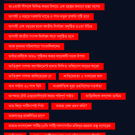
আওয়ামী লীগকে নিষিদ্ধ করার বিষয়ে এক প্রশ্নের জবাবে মান্না বলেন
আগামী ২ বছরে সরকারি খাতে ৫ লাখ নতুন চাকরি সৃষ্টি হবে
আগামী এক বছরের মধ্যে জাতীয় নির্বাচন অনুষ্ঠিত হওয়া উচিত
আগামী জাতীয় সংসদ নির্বাচন কবে অনুষ্ঠিত হবে
আজ বুধবার সচিবালয়ে সাংবাদিকদের
আটার রুটিকে আরও পুষ্টিকর করার কয়েকটি সহজ উপায়
আতিকুল সালাম ক্যান্টনমেন্ট থানায় লিখিত অভিযোগ দায়ের করেন
আতিকুল সালাম জানিয়েছেন যে
আতিথেয়তা ও খাবারের স্বাদ
আধ ঘণ্টায় ২০ লাখ হিট
আন্তর্জাতিক মুদ্রা তহবিলের সতর্কতা
আপনার ঠোঁট এক্সফোলিয়েট করার পরিপূর্ণ গাইড
আফ্রিদিকে বললেন তামিম
আম দিয়ে পাটিসাপটা পিঠা
আমরা কেন ভ্রমণ করি?
আমলাতন্ত্র রাজনীতির চাপে
আমার বাংলাদেশ পার্টির (এবি পার্টি) সদস্যসচিব মজিবুর রহমান মঞ্জু বলেছেন