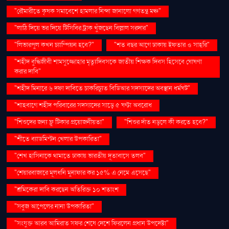
"রৌমারীতে কৃষক সমাবেশে হামলার নিন্দা জানালো গণতন্ত্র মঞ্চ"
"লাঠি দিয়ে ভর দিয়ে টিসিবির ট্রাক খুঁজছেন বিল্লাল সরদার"
"লিভারপুল কখন চ্যাম্পিয়ন হবে?"
"শত বছর আগে ঢাকায় ইফতার ও সাহ্‌রি"
"শহীদ বুদ্ধিজীবী শামসুজ্জোহার মৃত্যুদিবসকে জাতীয় শিক্ষক দিবস হিসেবে ঘোষণা
করার দাবি"
"শহীদ মিনারে ৬ দফা দাবিতে চাকরিচ্যুত বিডিআর সদস্যদের অবস্থান ধর্মঘট"
"শাহবাগে শহীদ পরিবারের সদস্যদের সাড়ে ৫ ঘণ্টা অবরোধ
"শিশুদের জন্য ফ্লু টিকার প্রয়োজনীয়তা"
"শিশুর দাঁত নড়লে কী করতে হবে?"
"শীতে ব্যাডমিন্টন খেলার উপকারিতা"
"শেখ হাসিনাকে থামাতে ঢাকায় ভারতীয় দূতাবাসে তলব"
"শেয়ারবাজারে মূলধনি মুনাফার কর ১৫% এ নেমে এসেছে"
"শ্রমিকেরা দাবি করছেন অতিরিক্ত ১০ শতাংশ
"সবুজ আপেলের নানা উপকারিতা"
"সংযুক্ত আরব আমিরাত সফর শেষে দেশে ফিরলেন প্রধান উপদেষ্টা"