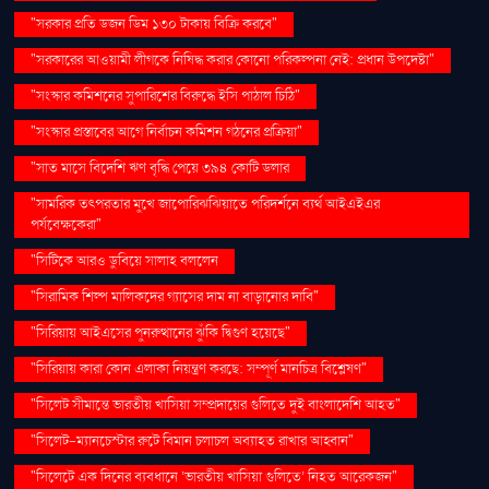
"সরকার প্রতি ডজন ডিম ১৩০ টাকায় বিক্রি করবে"
"সরকারের আওয়ামী লীগকে নিষিদ্ধ করার কোনো পরিকল্পনা নেই: প্রধান উপদেষ্টা"
"সংস্কার কমিশনের সুপারিশের বিরুদ্ধে ইসি পাঠাল চিঠি"
"সংস্কার প্রস্তাবের আগে নির্বাচন কমিশন গঠনের প্রক্রিয়া"
"সাত মাসে বিদেশি ঋণ বৃদ্ধি পেয়ে ৩৯৪ কোটি ডলার
"সামরিক তৎপরতার মুখে জাপোরিঝঝিয়াতে পরিদর্শনে ব্যর্থ আইএইএর
পর্যবেক্ষকেরা"
"সিটিকে আরও ডুবিয়ে সালাহ বললেন
"সিরামিক শিল্প মালিকদের গ্যাসের দাম না বাড়ানোর দাবি"
"সিরিয়ায় আইএসের পুনরুত্থানের ঝুঁকি দ্বিগুণ হয়েছে"
"সিরিয়ায় কারা কোন এলাকা নিয়ন্ত্রণ করছে: সম্পূর্ণ মানচিত্র বিশ্লেষণ"
"সিলেট সীমান্তে ভারতীয় খাসিয়া সম্প্রদায়ের গুলিতে দুই বাংলাদেশি আহত"
"সিলেট-ম্যানচেস্টার রুটে বিমান চলাচল অব্যাহত রাখার আহ্বান"
"সিলেটে এক দিনের ব্যবধানে ‘ভারতীয় খাসিয়া গু‌লিতে’ নিহত আরেকজন"