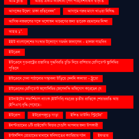
আমি ক্লান্ত
আরও একটি কারখানা পেল পরিবেশবান্ধব স্বীকৃতি
আসকের উদ্বেগ: ঢাকা প্রতিবেদন"
আসামে গরুর মাংস খাওয়া নিষিদ্ধ
আসিফ নজরুলের সঙ্গে অশোভন আচরণের জন্য তারেক রহমানের নিন্দা
আহত ১".
ইইউ বাংলাদেশের সংস্কার উদ্যোগে সমর্থন জানালেন - হাদজা লাহবিব
ইউক্রেন
ইউক্রেনে যুক্তরাষ্ট্রের প্রস্তাবিত যুদ্ধবিরতি চুক্তি নিয়ে রাশিয়ার প্রেসিডেন্ট ভ্লাদিমির
পুতিনে
ইউক্রেনে সেনা পাঠানোর সম্ভাবনা উড়িয়ে দেননি কানাডা - ট্রুডো
ইউক্রেনের প্রেসিডেন্ট ভলোদিমির জেলেনস্কি অভিযোগ করেছেন যে
ইউনাইটেড কমার্শিয়াল ব্যাংক (ইউসিবি) বছরের তৃতীয় প্রান্তিকে শেয়ারপ্রতি আয়
(ইপিএস) বৃদ্ধি পেয়েছে।
ইউরোপ
ইউরোপজুড়ে সাড়া
ইঙ্গিত ডাউনিং স্ট্রিটের"
ইনস্টাগ্রামের ৬টি প্রাইভেসি ফিচার যেগুলি আপনার জন্য উপকারী
ইন্টার্নশিপ প্রোগ্রামের মাধ্যমে ভবিষ্যতের ক্যারিয়ার গঠন
ইফতার