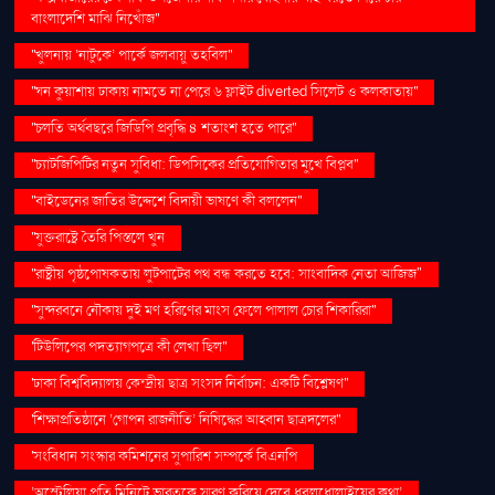
বাংলাদেশি মাঝি নিখোঁজ''
''খুলনায় ‘নাটুকে’ পার্কে জলবায়ু তহবিল''
''ঘন কুয়াশায় ঢাকায় নামতে না পেরে ৬ ফ্লাইট diverted সিলেট ও কলকাতায়''
''চলতি অর্থবছরে জিডিপি প্রবৃদ্ধি ৪ শতাংশ হতে পারে''
''চ্যাটজিপিটির নতুন সুবিধা: ডিপসিকের প্রতিযোগিতার মুখে বিপ্লব''
''বাইডেনের জাতির উদ্দেশে বিদায়ী ভাষণে কী বললেন''
''যুক্তরাষ্ট্রে তৈরি পিস্তলে খুন
''রাষ্ট্রীয় পৃষ্ঠপোষকতায় লুটপাটের পথ বন্ধ করতে হবে: সাংবাদিক নেতা আজিজ"
''সুন্দরবনে নৌকায় দুই মণ হরিণের মাংস ফেলে পালাল চোর শিকারিরা''
'টিউলিপের পদত্যাগপত্রে কী লেখা ছিল''
'ঢাকা বিশ্ববিদ্যালয় কেন্দ্রীয় ছাত্র সংসদ নির্বাচন: একটি বিশ্লেষণ''
'শিক্ষাপ্রতিষ্ঠানে ‘গোপন রাজনীতি’ নিষিদ্ধের আহ্বান ছাত্রদলের''
'সংবিধান সংস্কার কমিশনের সুপারিশ সম্পর্কে বিএনপি
‘অস্ট্রেলিয়া প্রতি মিনিটে ভারতকে স্মরণ করিয়ে দেবে ধবলধোলাইয়ের কথা’