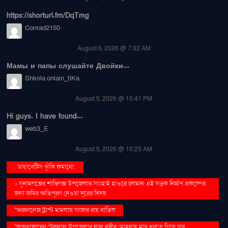
https://shorturl.fm/DqTmg
Conrad2150
August 6, 2026 @ 7:32 AM
Мамы и папы слушайте Двойки...
Shkola onlain_tlKa
August 5, 2026 @ 10:41 PM
Hi guys. I have found...
web3_E
August 5, 2026 @ 10:23 AM
. ডায়াবেটিস ঝুঁকি কমানো:
। সুনামগঞ্জের শান্তিগঞ্জ উপজেলার সাংহাই হাওরে চলমান এই সড়ক নির্মাণ প্রকল্পের
জন্য জমির ক্ষতিপূরণ দেওয়া দূরের বিষয়
''অরফানেজ ট্রাস্ট মামলায় সাজার রায় বাতিল
''কক্সবাজারের টেকনাফ উপজেলার নাফ নদীর মোহনায় মাছ ধরতে গিয়ে চার