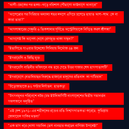
"আলী-চমকের পর হৃদয়-ঝড়ে বরিশাল পৌঁছালো ফাইনালে আবারো"
"আলেপ্পোর পর সিরিয়ার অন্যান্য শহর দখলে এগিয়ে চলেছে হায়াত আল-শাম: কে বা
কারা তারা?"
"আসলাঙ্কারের সেঞ্চুরি ও তিকশানার ঘূর্ণিতে অস্ট্রেলিয়াকে বিস্মিত করল শ্রীলঙ্কা"
"আসলেই কি আপেল খেলে রোগমুক্ত থাকা সম্ভব?"
"ইতালিতে যাওয়ার উদ্দেশ্যে লিবিয়ায় নিখোঁজ ২৪ জন
"ইসরায়েলি ৩ জিম্মি মুক্ত
"ইসরায়েলি বাহিনীর অভিযানে বন্ধ হয়ে গেছে উত্তর গাজার শেষ হাসপাতালটি"
"ইসরায়েলে নেতানিয়াহুর বিরুদ্ধে হাজারো মানুষের প্রতিবাদ: দ্য গার্ডিয়ান"
"উড়োজাহাজে ৪০ ঘণ্টার নির্যাতন: হাতকড়া
"উৎসবমুখর পরিবেশে নটর ডেম ইউনিভার্সিটি বাংলাদেশের দ্বিতীয় সমাবর্তন
সফলভাবে অনুষ্ঠিত"
"এই দেশ ১৯৭১-এর শহীদদের রক্তের প্রতি বিশ্বাসঘাতকতা করেছে: কুমিল্লায়
জোনায়েদ সাকির মন্তব্য"
"এক মাস ধরে খোলা সয়াবিন তেল ব্যবহার করছেন বাণিজ্য উপদেষ্টা"