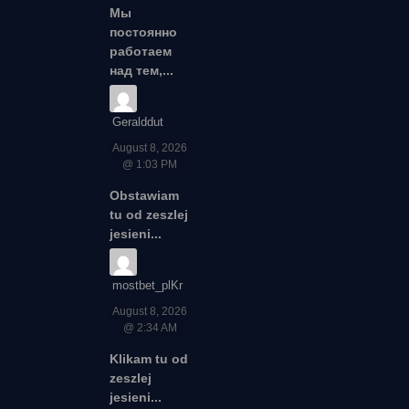
Мы
постоянно
работаем
над тем,...
Geralddut
August 8, 2026
@ 1:03 PM
Obstawiam
tu od zeszlej
jesieni...
mostbet_plKr
August 8, 2026
@ 2:34 AM
Klikam tu od
zeszlej
jesieni...