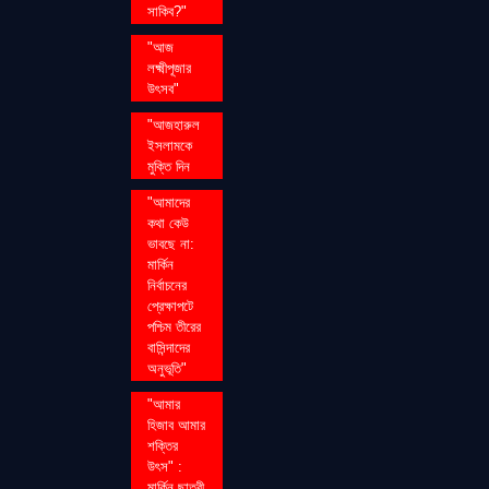
সাকিব?"
"আজ
লক্ষ্মীপূজার
উৎসব"
"আজহারুল
ইসলামকে
মুক্তি দিন
"আমাদের
কথা কেউ
ভাবছে না:
মার্কিন
নির্বাচনের
প্রেক্ষাপটে
পশ্চিম তীরের
বাসিন্দাদের
অনুভূতি"
"আমার
হিজাব আমার
শক্তির
উৎস" :
মার্কিন ছাত্রী