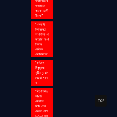
আলাদাভাবে
আলোচনা
করবে: আলী
রীয়াজ"
"ওসমানী
বিমানবন্দরে
অগ্নিনির্বাপণ
মহড়ায় অংশ
নিলেন
বেবিচক
চেয়ারম্যান"
"কাউকে
বিশৃঙ্খলা
সৃষ্টির সুযোগ
দেওয়া যাবে
না
"কিশোরগঞ্জে
ভাঙারি
TOP
দোকানে
মর্টার শেল
দেখতে পেয়ে
৯৯৯-এ কল