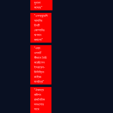
মুনাফা
কমেছে"
"এসঅ্যান্ডপি
আদানির
তিনটি
কোম্পানির
ঋণমান
কমালো"
"এহুদ
ওলমার্ট
কীভাবে তৈরি
করেছিলেন
ইসরায়েল-
ফিলিস্তিন
রাষ্ট্রের
মানচিত্র"
"ঐকমত্য
কমিশন
রাজনৈতিক
দলগুলোর
সাথে