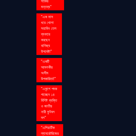
সাকির
মন্তব্য"
"এক মাস
ধরে খোলা
সয়াবিন তেল
ব্যবহার
করছেন
বাণিজ্য
উপদেষ্টা"
"একটি
আমলকীর
অসীম
উপকারিতা!"
"একুশে পদক
পাচ্ছেন ১৪
বিশিষ্ট ব্যক্তি
ও জাতীয়
নারী ফুটবল
দল"
"এশিয়াটিক
ল্যাবরেটরিজের