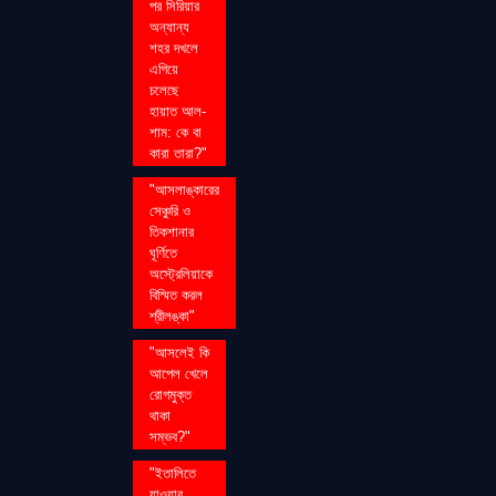
পর সিরিয়ার
অন্যান্য
শহর দখলে
এগিয়ে
চলেছে
হায়াত আল-
শাম: কে বা
কারা তারা?"
"আসলাঙ্কারের
সেঞ্চুরি ও
তিকশানার
ঘূর্ণিতে
অস্ট্রেলিয়াকে
বিস্মিত করল
শ্রীলঙ্কা"
"আসলেই কি
আপেল খেলে
রোগমুক্ত
থাকা
সম্ভব?"
"ইতালিতে
যাওয়ার