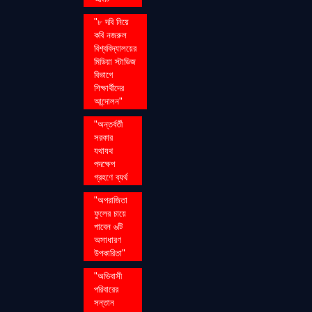
"৮ দবি নিয়ে
কবি নজরুল
বিশ্ববিদ্যালয়ের
মিডিয়া স্টাডিজ
বিভাগে
শিক্ষার্থীদের
আন্দোলন"
"অন্তর্বর্তী
সরকার
যথাযথ
পদক্ষেপ
গ্রহণে ব্যর্থ
"অপরাজিতা
ফুলের চায়ে
পাবেন ৬টি
অসাধারণ
উপকারিতা"
"অভিবাসী
পরিবারের
সন্তান