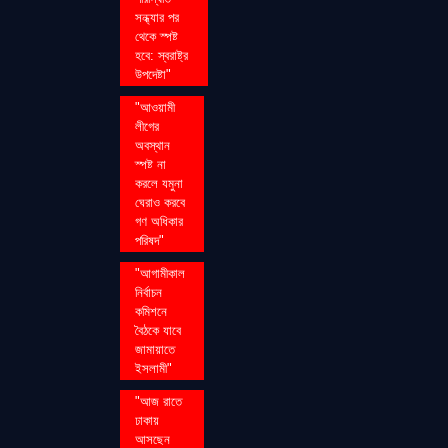
সন্ধ্যার পর
থেকে স্পষ্ট
হবে: স্বরাষ্ট্র
উপদেষ্টা"
"আওয়ামী
লীগের
অবস্থান
স্পষ্ট না
করলে যমুনা
ঘেরাও করবে
গণ অধিকার
পরিষদ"
"আগামীকাল
নির্বাচন
কমিশনে
বৈঠকে যাবে
জামায়াতে
ইসলামী"
"আজ রাতে
ঢাকায়
আসছেন