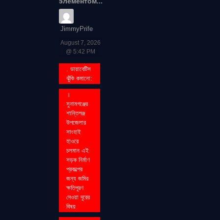
элементом...
JimmyPrife
August 7, 2026
@ 5:42 PM
. ডায়াবেটিস
ঝুঁকি কমানো:
।
সুনামগঞ্জের
শান্তিগঞ্জ
উপজেলার
সাংহাই
হাওরে
চলমান এই
সড়ক নির্মাণ
প্রকল্পের
জন্য জমির
ক্ষতিপূরণ
দেওয়া দূরের
বিষয়