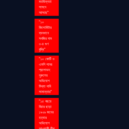
মতভিন্নতা
সামনে
আসছে"
"১০
কিলোমিটার
ব্যবধানে
সবজির দাম
৩-৪ গুণ
বৃদ্ধি"
"১০ কোটি ও
এমপি পদের
প্রলোভন:
নুরুলের
অভিযোগ
মিথ্যা দাবি
সামান্তার"
"১৫ বছরে
বিচার ছাড়া
১৯২৬ জনের
হত্যার
অভিযোগ
আওয়ামী লীগ