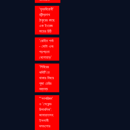
‘যুদ্ধবিরোধী’
রবীন্দ্রনাথ
ঠাকুরের কাছে
এক ইংরেজ
মায়ের চিঠি
‘রোহিত শর্মা
- মোটা এবং
গড়পড়তা
খেলোয়াড়’
‘শিবিরের
কমিটি’তে
থাকার বিষয়ে
পূজা চেরির
বক্তব্য
"‘গণপরিষদ’
ও ‘সেকেন্ড
রিপাবলিক’:
জামায়াতসহ
ইসলামী
দলগুলোর