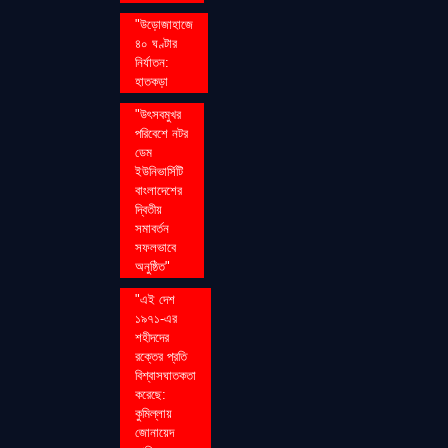
"উড়োজাহাজে
৪০ ঘণ্টার
নির্যাতন:
হাতকড়া
"উৎসবমুখর
পরিবেশে নটর
ডেম
ইউনিভার্সিটি
বাংলাদেশের
দ্বিতীয়
সমাবর্তন
সফলভাবে
অনুষ্ঠিত"
"এই দেশ
১৯৭১-এর
শহীদদের
রক্তের প্রতি
বিশ্বাসঘাতকতা
করেছে:
কুমিল্লায়
জোনায়েদ