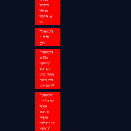
উদ্দেশ্যে
লিবিয়ায়
নিখোঁজ ২৪
জন
"ইসরায়েলি
৩ জিম্মি
মুক্ত
"ইসরায়েলি
বাহিনীর
অভিযানে
বন্ধ হয়ে
গেছে উত্তর
গাজার শেষ
হাসপাতালটি"
"ইসরায়েলে
নেতানিয়াহুর
বিরুদ্ধে
হাজারো
মানুষের
প্রতিবাদ: দ্য
গার্ডিয়ান"