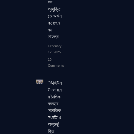
শন
প্রযুক্তি
তে অর্জন
করেছেন
বড়
সাফল্য
February
12, 2025
10
Comments
“ডিজিটাল
উদ্ভাবনে
র নৈতিক
ব্যবহার:
সামাজিক
সংহতি ও
অন্তর্ভু
ক্তি