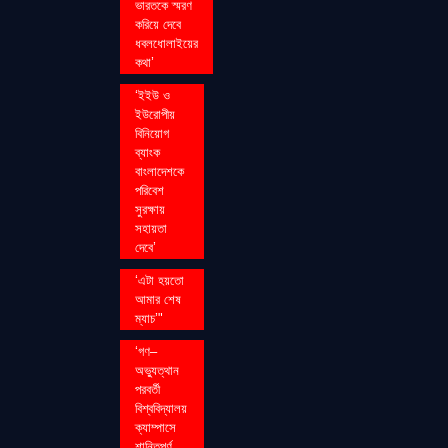
ভারতকে স্মরণ
করিয়ে দেবে
ধবলধোলাইয়ের
কথা’
‘ইইউ ও
ইউরোপীয়
বিনিয়োগ
ব্যাংক
বাংলাদেশকে
পরিবেশ
সুরক্ষায়
সহায়তা
দেবে’
‘এটা হয়তো
আমার শেষ
ম্যাচ’"
‘গণ–
অভ্যুত্থান
পরবর্তী
বিশ্ববিদ্যালয়
ক্যাম্পাসে
শান্তিপূর্ণ