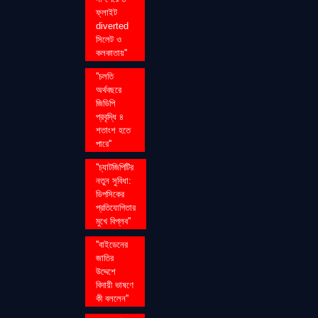
ফ্লাইট
diverted
সিলেট ও
কলকাতায়''
''চলতি
অর্থবছরে
জিডিপি
প্রবৃদ্ধি ৪
শতাংশ হতে
পারে''
''চ্যাটজিপিটির
নতুন সুবিধা:
ডিপসিকের
প্রতিযোগিতার
মুখে বিপ্লব''
''বাইডেনের
জাতির
উদ্দেশে
বিদায়ী ভাষণে
কী বললেন''