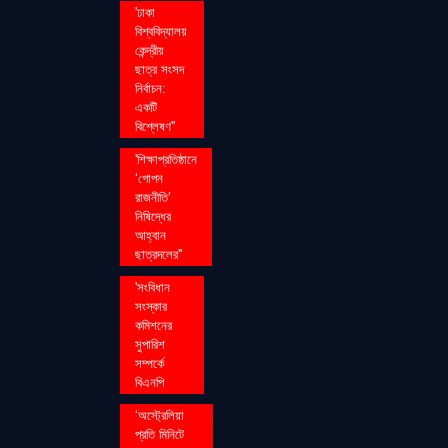
'ঢাকা
বিশ্ববিদ্যালয়
কেন্দ্রীয়
ছাত্র সংসদ
নির্বাচন:
একটি
বিশ্লেষণ''
'শিক্ষাপ্রতিষ্ঠানে
‘গোপন
রাজনীতি’
নিষিদ্ধের
আহ্বান
ছাত্রদলের''
'সংবিধান
সংস্কার
কমিশনের
সুপারিশ
সম্পর্কে
বিএনপি
‘অস্ট্রেলিয়া
প্রতি মিনিটে