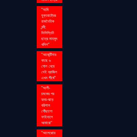
"আমি
যুক্তরাষ্ট্রের
রাজনৈতিক
বন্দী:
ফিলিস্তিনি
ছাত্র মাহমুদ
খলিল"
"আর্জেন্টিনার
কাছে ৬
গোল খেয়ে
সেই ব্রাজিল
এখন শীর্ষে"
"আলী-
চমকের পর
হৃদয়-ঝড়ে
বরিশাল
পৌঁছালো
ফাইনালে
আবারো"
"আলেপ্পোর