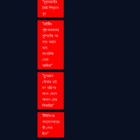
''যুক্তরাষ্ট্রে
তৈরি পিস্তলে
খুন
''রাষ্ট্রীয়
পৃষ্ঠপোষকতায়
লুটপাটের পথ
বন্ধ করতে
হবে:
সাংবাদিক
নেতা
আজিজ"
''সুন্দরবনে
নৌকায় দুই
মণ হরিণের
মাংস ফেলে
পালাল চোর
শিকারিরা''
'টিউলিপের
পদত্যাগপত্রে
কী লেখা
ছিল''