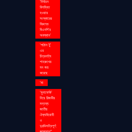
‘নির্বাচন
বিলম্বিত
হওয়ার
সংস্কারের
বিরুদ্ধে
বিএনপি’র
অবস্থান’
‘পাঠান টু’
এর
চিত্রনাট্য
শাহরুখের
মন জয়
করেছে
‘মা
‘মুনাফেকি’
নিয়ে রিজভীর
মন্তব্য
জাতীয়
ঐক্যবিরোধী
ও
দুরভিসন্ধিপূর্ণ:
জামায়াত"