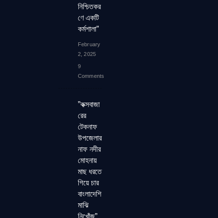
নিশ্চিতকর
ণে একটি
কর্মশালা”
February
2, 2025
9
Comments
”কক্সবাজা
রের
টেকনাফ
উপজেলার
নাফ নদীর
মোহনায়
মাছ ধরতে
গিয়ে চার
বাংলাদেশি
মাঝি
নিখোঁজ”