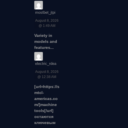
mostbet_jtpi
August 8, 2026
@ 1:49 AM
Variety in
models and
features...
electric_rdea
August 8, 2026
@ 12:38 AM
[url=https://s
mtcl-
americas.co
m/]machine
tools[/url]
остаются
ключевым