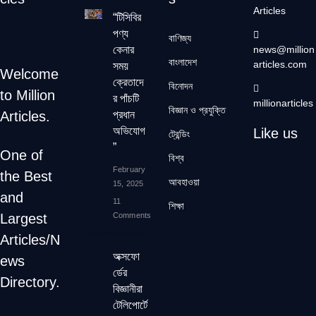
Articles
“টিসিবির
পণ্য
বাণিজ্য
কেনার
news@million
বাংলাদেশ
articles.com
সময়
Welcome
ক্রেতাদে
বিনোদন
to Million
র পাঁচটি
millionarticles
বিজ্ঞান ও প্রযুক্তি
Articles.
প্রধান
অভিযোগ
Like us
ট্রেন্ডিং
”
One of
বিশ্ব
February
the Best
আবহাওয়া
15, 2025
and
11
শিক্ষা
Largest
Comments
Articles/N
অক্সফো
ews
র্ডের
Directory.
বিজ্ঞানীরা
টেলিপোর্টে