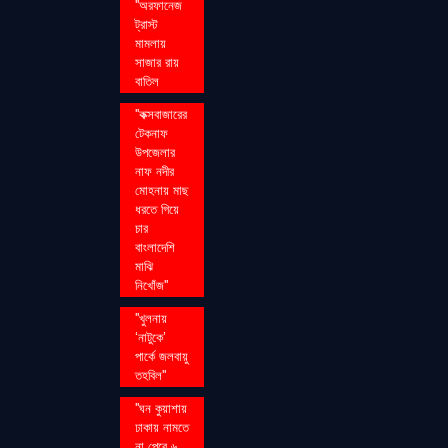
''অরফানেজ
ট্রাস্ট
মামলায়
সাজার রায়
বাতিল
''কক্সবাজারের
টেকনাফ
উপজেলার
নাফ নদীর
মোহনায় মাছ
ধরতে গিয়ে
চার
বাংলাদেশি
মাঝি
নিখোঁজ''
''খুলনায়
‘নাটুকে’
পার্কে জলবায়ু
তহবিল''
''ঘন কুয়াশায়
ঢাকায় নামতে
না পেরে ৬