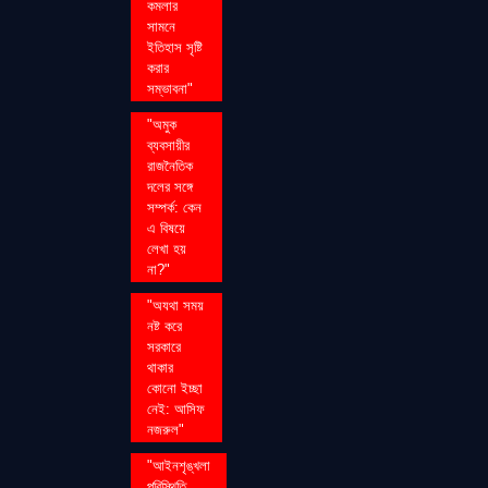
কমলার
সামনে
ইতিহাস সৃষ্টি
করার
সম্ভাবনা"
"অমুক
ব্যবসায়ীর
রাজনৈতিক
দলের সঙ্গে
সম্পর্ক: কেন
এ বিষয়ে
লেখা হয়
না?"
"অযথা সময়
নষ্ট করে
সরকারে
থাকার
কোনো ইচ্ছা
নেই: আসিফ
নজরুল"
"আইনশৃঙ্খলা
পরিস্থিতি