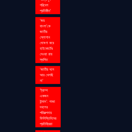
পরিবেশ
প্রতিষ্ঠিত’
‘জয়
বাংলা’কে
জাতীয়
স্লোগান
ঘোষণা করে
হাইকোর্টের
দেওয়া রায়
স্থগিত
‘জাতীয় দলে
আর খেলছি
না’
‘ট্রাম্প
একজন
উন্মাদ’: গাজা
দখলের
পরিকল্পনায়
ফিলিস্তিনিদের
প্রতিক্রিয়া