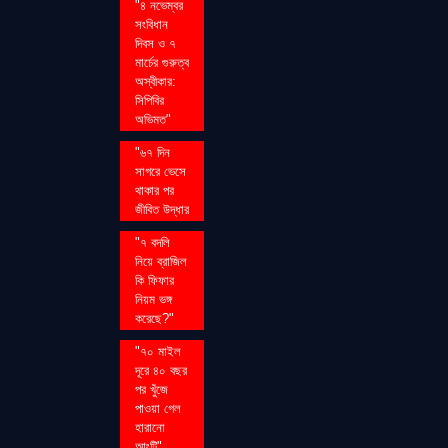
"৪ নভেম্বর
সংবিধান
দিবস ও ৭
মার্চের গুরুত্ব
অস্বীকার:
সিপিবির
অভিমত"
"৬৭ দিন
সাগরে ভেসে
থাকার পর
জীবিত উদ্ধার
"৭ বদলি
নিয়ে ব্রাজিল
কি ফিফার
নিয়ম ভঙ্গ
করেছে?"
"৭০ মাইল
দূরে ৪০ বছর
পর খুঁজে
পাওয়া গেল
হারানো
আংটি"