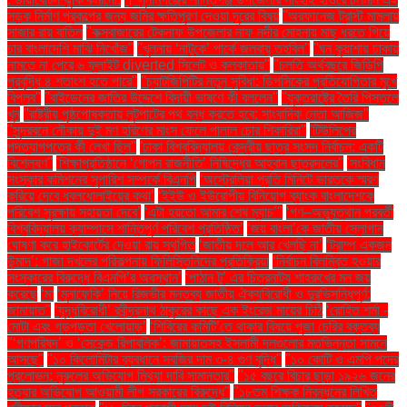
সড়ক নির্মাণ প্রকল্পের জন্য জমির ক্ষতিপূরণ দেওয়া দূরের বিষয়
''অরফানেজ ট্রাস্ট মামলায়
সাজার রায় বাতিল
''কক্সবাজারের টেকনাফ উপজেলার নাফ নদীর মোহনায় মাছ ধরতে গিয়ে
চার বাংলাদেশি মাঝি নিখোঁজ''
''খুলনায় ‘নাটুকে’ পার্কে জলবায়ু তহবিল''
''ঘন কুয়াশায় ঢাকায়
নামতে না পেরে ৬ ফ্লাইট diverted সিলেট ও কলকাতায়''
''চলতি অর্থবছরে জিডিপি
প্রবৃদ্ধি ৪ শতাংশ হতে পারে''
''চ্যাটজিপিটির নতুন সুবিধা: ডিপসিকের প্রতিযোগিতার মুখে
বিপ্লব''
''বাইডেনের জাতির উদ্দেশে বিদায়ী ভাষণে কী বললেন''
''যুক্তরাষ্ট্রে তৈরি পিস্তলে
খুন
''রাষ্ট্রীয় পৃষ্ঠপোষকতায় লুটপাটের পথ বন্ধ করতে হবে: সাংবাদিক নেতা আজিজ"
''সুন্দরবনে নৌকায় দুই মণ হরিণের মাংস ফেলে পালাল চোর শিকারিরা''
'টিউলিপের
পদত্যাগপত্রে কী লেখা ছিল''
'ঢাকা বিশ্ববিদ্যালয় কেন্দ্রীয় ছাত্র সংসদ নির্বাচন: একটি
বিশ্লেষণ''
'শিক্ষাপ্রতিষ্ঠানে ‘গোপন রাজনীতি’ নিষিদ্ধের আহ্বান ছাত্রদলের''
'সংবিধান
সংস্কার কমিশনের সুপারিশ সম্পর্কে বিএনপি
‘অস্ট্রেলিয়া প্রতি মিনিটে ভারতকে স্মরণ
করিয়ে দেবে ধবলধোলাইয়ের কথা’
‘ইইউ ও ইউরোপীয় বিনিয়োগ ব্যাংক বাংলাদেশকে
পরিবেশ সুরক্ষায় সহায়তা দেবে’
‘এটা হয়তো আমার শেষ ম্যাচ’"
‘গণ–অভ্যুত্থান পরবর্তী
বিশ্ববিদ্যালয় ক্যাম্পাসে শান্তিপূর্ণ পরিবেশ প্রতিষ্ঠিত’
‘জয় বাংলা’কে জাতীয় স্লোগান
ঘোষণা করে হাইকোর্টের দেওয়া রায় স্থগিত
‘জাতীয় দলে আর খেলছি না’
‘ট্রাম্প একজন
উন্মাদ’: গাজা দখলের পরিকল্পনায় ফিলিস্তিনিদের প্রতিক্রিয়া
‘নির্বাচন বিলম্বিত হওয়ার
সংস্কারের বিরুদ্ধে বিএনপি’র অবস্থান’
‘পাঠান টু’ এর চিত্রনাট্য শাহরুখের মন জয়
করেছে
‘মা
‘মুনাফেকি’ নিয়ে রিজভীর মন্তব্য জাতীয় ঐক্যবিরোধী ও দুরভিসন্ধিপূর্ণ:
জামায়াত"
‘যুদ্ধবিরোধী’ রবীন্দ্রনাথ ঠাকুরের কাছে এক ইংরেজ মায়ের চিঠি
‘রোহিত শর্মা -
মোটা এবং গড়পড়তা খেলোয়াড়’
‘শিবিরের কমিটি’তে থাকার বিষয়ে পূজা চেরির বক্তব্য
"‘গণপরিষদ’ ও ‘সেকেন্ড রিপাবলিক’: জামায়াতসহ ইসলামী দলগুলোর মতভিন্নতা সামনে
আসছে"
"১০ কিলোমিটার ব্যবধানে সবজির দাম ৩-৪ গুণ বৃদ্ধি"
"১০ কোটি ও এমপি পদের
প্রলোভন: নুরুলের অভিযোগ মিথ্যা দাবি সামান্তার"
"১৫ বছরে বিচার ছাড়া ১৯২৬ জনের
হত্যার অভিযোগ আওয়ামী লীগ সরকারের বিরুদ্ধে"
"১৮তম শিক্ষক নিবন্ধনের লিখিত