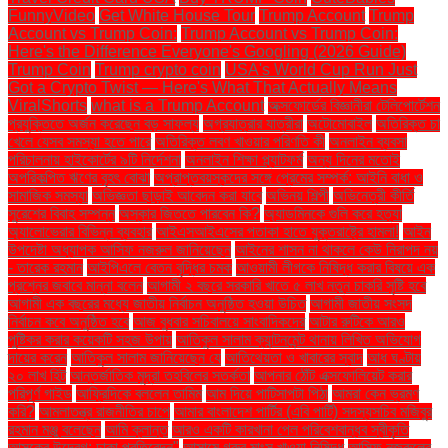
FunnyVideo
Get White House Tour
Trump Account
Trump
Account vs Trump Coin:
Trump Account vs Trump Coin:
Here's the Difference Everyone's Googling (2026 Guide)
Trump Coin
Trump crypto coin
USA's World Cup Run Just
Got a Crypto Twist — Here's What That Actually Means
ViralShorts
what is a Trump Account
অক্সফোর্ডের বিজ্ঞানীরা টেলিপোর্টেশন
প্রযুক্তিতে অর্জন করেছেন বড় সাফল্য
অগ্রযাত্রার যাত্রীরা
অটোমোবাইল
অতিরিক্ত চা
খেলে যেসব সমস্যা হতে পারে
অতিরিক্ত লবণ খাওয়ার পরিণতি কী
অনলাইন ব্যবসা
পরিচালনায় হাইকোর্টের ৯টি নির্দেশনা
অনলাইন শিক্ষা প্ল্যাটফর্ম
অন্য দিনের মতোই
অপরিকল্পিত ঋণের বৃহৎ বোঝা
অপ্রাপ্তবয়স্কদের সঙ্গে প্রেমের সম্পর্ক: আইনি বাধা ও
সামাজিক সমস্যা
অভিজ্ঞতা ছাড়াই আবেদন করা যাবে
অভিনয় শিল্পী
অভিনেত্রী কীর্তি
সুরেশের বিবাহ সম্পন্ন
অস্কার জিততে পারবেন কি?
অ্যাডমিনকে গুলি করে হত্যা
অ্যালোভেরার বিভিন্ন ব্যবহার
আইএসআইএসের পতাকা হাতে যুক্তরাষ্ট্রে হামলা!
আইন
উপদেষ্টা অধ্যাপক আসিফ নজরুল জানিয়েছেন
আইনের শাসন না থাকলে কেউ নিরাপদ নয়
- তারেক রহমান
আইপিএলে বেতন বৃদ্ধির চমক
আওয়ামী লীগকে নিষিদ্ধ করার বিষয়ে এক
প্রশ্নের জবাবে মান্না বলেন
আগামী ২ বছরে সরকারি খাতে ৫ লাখ নতুন চাকরি সৃষ্টি হবে
আগামী এক বছরের মধ্যে জাতীয় নির্বাচন অনুষ্ঠিত হওয়া উচিত
আগামী জাতীয় সংসদ
নির্বাচন কবে অনুষ্ঠিত হবে
আজ বুধবার সচিবালয়ে সাংবাদিকদের
আটার রুটিকে আরও
পুষ্টিকর করার কয়েকটি সহজ উপায়
আতিকুল সালাম ক্যান্টনমেন্ট থানায় লিখিত অভিযোগ
দায়ের করেন
আতিকুল সালাম জানিয়েছেন যে
আতিথেয়তা ও খাবারের স্বাদ
আধ ঘণ্টায়
২০ লাখ হিট
আন্তর্জাতিক মুদ্রা তহবিলের সতর্কতা
আপনার ঠোঁট এক্সফোলিয়েট করার
পরিপূর্ণ গাইড
আফ্রিদিকে বললেন তামিম
আম দিয়ে পাটিসাপটা পিঠা
আমরা কেন ভ্রমণ
করি?
আমলাতন্ত্র রাজনীতির চাপে
আমার বাংলাদেশ পার্টির (এবি পার্টি) সদস্যসচিব মজিবুর
রহমান মঞ্জু বলেছেন
আমি ক্লান্ত
আরও একটি কারখানা পেল পরিবেশবান্ধব স্বীকৃতি
আসকের উদ্বেগ: ঢাকা প্রতিবেদন"
আসামে গরুর মাংস খাওয়া নিষিদ্ধ
আসিফ নজরুলের