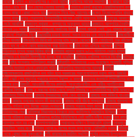
নিয়োগ
যুবলীগ ও ছাত্রলীগের ৪ নেতা আটক
যুবলীগের সাবেক সভাপতি
যে কারণে হঠাৎ
ওজন বেড়ে যায়
যেন মেঘের ভেলায় ভাসছি...
যেভাবে রেকর্ড করবেন হোয়াটসঅ্যাপ কল
যেসব কারণে রোজা ভেঙে যায়
রক্তচাপ নিয়ে কিছু আলোচনা
রক্তে হিমোগ্লোবিন বাড়াবে
যেসব খাবার
রংপুর গ্রেপ্তার নীলফামারীর সাবেক এমপি আফতাব উদ্দিন
রংপুরের আকাশে
মেঠো আবাবিল
রমজানুল মুবারক - কল্যাণের অফুরন্ত ভান্ডার
রমজানে আল্লাহর নৈকট্য
লাভের ১০ আমল
রমজানে তাকওয়া অর্জনের উপায়
রহস্য বাড়ছে সেই '২৫ হাজার বছরের
পুরোনো' পিরামিড নিয়ে
রাঙামাটির চায়না কমলা: সফল চাষের এক নতুন দিগন্ত
রাজধানীতে
তীব্র যানজট
রাজধানীতে মিনিকেট চালের দাম আরও বেড়েছে
রাত পোহালেই শুরু বইমেলা
রাতে ঘুম না এলে কোন কাজগুলো করা উচিত নয়
রানি তখন এগিয়ে আসেন"
রাশিয়া-
ইউক্রেন যুদ্ধে অস্ত্র বিক্রি বৃদ্ধি
রাশিয়ায় বহুতল ভবনে ৯/১১ স্টাইলে ড্রোন হামলা
রাশিয়ায় যে বাঙালি বিপ্লবীকে হত্যা করা হয়েছিল
রাশিয়ার ওখটস্ক সাগরে নিখোঁজ
রাশিয়ার
দাবি
রাষ্ট্র সংস্কার অতিরিক্ত জরুরি
রাষ্ট্রপতি সংবিধানের ১০৬ অনুচ্ছেদ অনুযায়ী সুপ্রিম
কোর্টের মতামত চেয়ে রেফারেন্স পাঠান
রাষ্ট্রপতির পদত্যাগের আহ্বান
রাষ্ট্রীয়
পৃষ্ঠপোষকতায় রাজনৈতিক দল গঠন হলে সরকারের গ্রহণযোগ্যতা হ্রাস পাবে: রিজভী"
রাস্ট বেল্টে শেষ মুহূর্তের প্রচারে ব্যস্ত ট্রাম্প ও কমলা
রাহাতের কনসার্টে শিক্ষার্থীদের জন্য
বিশেষ ছাড়
রিজভী: আওয়ামী লীগের কর্মসূচি 'অনুশোচনাহীন এক নারীর আর্তচিৎকার'
রোগীরা বিপাকে
রোজ ৫ ধরনের খাবার খেলে ফ্যাটি লিভার ও হেপাটাইটিসের ঝুঁকি থাকবে না
রোজাদার শিশুর যত্ন
রোজায় ইসবগুলের ভুসি কেন খাবেন?
রোজায় গলা শুকিয়ে যাওয়ার
কারণ
রোজায় ত্বকের যত্নে কী করবেন?
রোজায় নারী বাঁচুক সুস্থতায়
রোজার খাদ্যপণ্যে
৭৫% পর্যন্ত ছাড় দিচ্ছে আরব দেশগুলো
রোজার প্রকার সমূহ জানুন
রোনালদোই
ইতিহাসের সেরা
রোহিঙ্গারা মিয়ানমারে ফিরতে চায়: জাতিসংঘ মহাসচিব উখিয়ায়
র্তমানে
ঋণের পরিমাণ বাড়লেও
র্যটকদের কঠোর বিধিনিষেধে সেন্ট মার্টিন দ্বীপ ভ্রমণ
লাল কার্ড
লালশাক লাল হয় কেন
লালশাপলারবিল'
লেবাননের দক্ষিণে ইসরায়েলি হামলা
লোকমুখে
প্রচলিত 'খনার বচন'
শনিবার থেকে ৯ মাসের জন্য বন্ধ হচ্ছে সেন্টমার্টিন ভ্রমণ
শনিবার
থেকে রোজা শুরু যুক্তরাষ্ট্রে
শমী কায়সারের জামিন স্থগিত
শর্ষের তেলের উপযুক্ততা