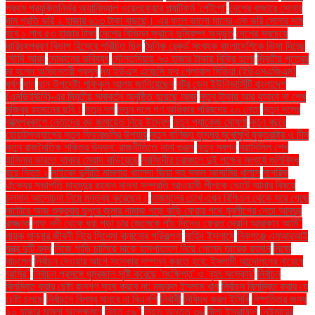
প্রথম প্রযুক্তিনির্ভর অ্যানিম্যাল ওয়েলফেয়ার প্ল্যাটফর্ম 'পেটগো'
দেশের বাজারে সোনার
দাম প্রতি ভরি ২ হাজার ৬১৩ টাকা বাড়ছে। এর ফলে ভালো মানের এক ভরি সোনার দাম
হবে ১ লাখ ৫৩ হাজার টাকা
দেশের বিভিন্ন স্থানে ভূমিকম্প অনুভূত
দেশের সবচেয়ে
দারিদ্র্যপ্রবণ বিভাগ হিসেবে পরিচিত ছিল
দৈনিক রেকর্ড সংখ্যক বাংলাদেশিকে ভিসা দিচ্ছে
সৌদি আরব
দোকানের ভবিষ্যৎ
দৌলতদিয়ায় ৭৩ হাজার টাকায় বিক্রি হলো
দ্বিতীয় পুত্রের
মা হলেন অভিনেত্রী প্রসূন
দ্য ইউএস এজেন্সি ফর গ্লোবাল মিডিয়া (ইউএসএজিএম)
ধর্ষণ
ধান
ধান উপদেষ্টা শফিকুল আলম জানিয়েছেন
নটর ডেম ইউনিভার্সিটি বাংলাদেশ
(এনডিইউবি)-এর দ্বিতীয় সমাবর্তন অনুষ্ঠিত হয়েছে আজ
নতুন টাকায় আর থাকবে না শেখ
মুজিবুর রহমানের ছবি।
নতুন দল
নতুন দলে গণ অধিকার পরিষদের ২০ নেতা
নতুন দলের
আত্মপ্রকাশে নেতাদের বড় জমায়েত নিয়ে উদ্বেগ
নতুন প্যাকেজ ঘোষণা
নতুন বছরে
হোয়াটসঅ্যাপের নতুন ফিচারগুলির উপহার
নতুন বাণিজ্য যুদ্ধের মুখোমুখি যুক্তরাষ্ট্র ও চীন
নতুন রাজনৈতিক শক্তির উদ্ভব: রাজনীতিতে নানা গুঞ্জন
নতুন স্বপ্ন
নয়াদিল্লি শেখ
হাসিনার ভারতে থাকার মেয়াদ বাড়িয়েছে
নরসিংদীর চরাঞ্চলে দুই পক্ষের সংঘর্ষে গুলিবিদ্ধ
হয়ে নিহত ২
নাইকো দুর্নীতি মামলায় খালেদা জিয়া সহ সকল আসামির খালাস
নাগরিক
ঐক্যের সভাপতি মাহমুদুর রহমান মান্না সম্প্রতি আওয়ামী লীগকে ভোটে আনার বিষয়ে
চলমান আলোচনা নিয়ে মন্তব্য করেছেন।
নাজমুলের চোখ এখন বিপিএল থেকে সরে গেছে
নাটোরে আজ শুক্রবার দুপুরে জুমার নামাজ পড়ে বাড়ি ফেরার পথে যুবলীগের নেতা আবদুর
রাজ্জাক
নাফ নদী থেকে ধরা পড়া চার জেলেকে পাঁচ দিনেও ফেরত দেয়নি আরাকান আর্মি"
নায়ক মান্নার জীবনী নিয়ে সিনেমা বানানোর পরিকল্পনা
নাহিদ ইসলামে
নিকগঞ্জে এমআরআই
যন্ত্র দুটি বন্ধ
নিজে গাড়ি চালিয়ে মাকে হাসপাতালে নিয়ে গেলেন তারেক রহমান
নিজে
নাচলেন
নির্বাচন দেওয়ার আগে সংস্কার সম্পন্ন করতে হবে: ইসলামী আন্দোলনের নায়েবে
আমির"
নির্বাচন প্রসঙ্গে ধূম্রজাল সৃষ্টি করেছে 'সংক্ষিপ্ত' ও 'বৃহৎ সংস্কার'
নির্বাচন
বিলম্বিত করার চেষ্টা জনগণ সহ্য করবে না: নজরুল ইসলাম খান
নির্বাচন বিলম্বিত করার যে
চেষ্টা চলছে
নির্বাচনে বিলম্ব মানবে না বিএনপি
নির্বাহী
নিষিদ্ধ করল ইসিবি
নিষ্পত্তির জন্য
২০ হাজার মামলা অপেক্ষমাণ
নিহত ৫৯"
নিহত অন্তত ৩৬
নীলা ইসরাফিল
নেইমারের