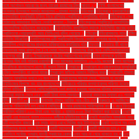
সঙ্গে অশোভন আচরণের জন্য তারেক রহমানের নিন্দা
আহত ১".
ইইউ বাংলাদেশের
সংস্কার উদ্যোগে সমর্থন জানালেন - হাদজা লাহবিব
ইউক্রেন
ইউক্রেনে যুক্তরাষ্ট্রের
প্রস্তাবিত যুদ্ধবিরতি চুক্তি নিয়ে রাশিয়ার প্রেসিডেন্ট ভ্লাদিমির পুতিনে
ইউক্রেনে সেনা
পাঠানোর সম্ভাবনা উড়িয়ে দেননি কানাডা - ট্রুডো
ইউক্রেনের প্রেসিডেন্ট ভলোদিমির
জেলেনস্কি অভিযোগ করেছেন যে
ইউনাইটেড কমার্শিয়াল ব্যাংক (ইউসিবি) বছরের তৃতীয়
প্রান্তিকে শেয়ারপ্রতি আয় (ইপিএস) বৃদ্ধি পেয়েছে।
ইউরোপ
ইউরোপজুড়ে সাড়া
ইঙ্গিত
ডাউনিং স্ট্রিটের"
ইনস্টাগ্রামের ৬টি প্রাইভেসি ফিচার যেগুলি আপনার জন্য উপকারী
ইন্টার্নশিপ প্রোগ্রামের মাধ্যমে ভবিষ্যতের ক্যারিয়ার গঠন
ইফতার
ইফতারে কী খাবেন
ইফতারের সময় রাসুল (সা.) যে দোয়া পড়তেন
ইয়ামালের বাঁকা পথে মেসি-ম্যারাডোনার
স্বপ্নের বাড়ি
ইরান: ইসরায়েলকে কঠোর প্রতিশোধের হুমকি
ইলন মাস্ককে ছাড়িয়ে
বিশ্বের শীর্ষ ধনী পরিবার ওয়ালটন
ইলন মাস্কের সম্পত্তি ১৯.২% কমেছে
ইলন মাস্কের
স্টারলিংক বাংলাদেশে এলে কী সুফল মিলবে
ইসরায়েল
ইসরায়েল ও হেজবুল্লাহর যুদ্ধবিরতি
চুক্তি সম্পর্কিত যা জানা যাচ্ছে
ইসরায়েল মাইকে আজান নিষিদ্ধ করল
ইসরায়েলি হামলায়
বৈরুতে আবাসিক ভবনে ১১ জন নিহত
ইসরায়েলের সাবেক সেনা: 'গাজায় যা করেছি
উইন্ডিজের বিপক্ষে বড় হার বাংলাদেশের
উড়িরচরে পরিবার কল্যাণকেন্দ্র পরিণত হয়েছে
পুলিশ ফাঁড়িতে
উত্তর মেসিডোনিয়ায় নৈশ ক্লাবে ভয়াবহ আগুনের ঘটনায় হতাহতদের নিয়ে
উত্তরা ব্যাংক দেবে ১৪৫ কোটি টাকা নগদ লভ্যাংশ
উত্তরা ব্যাংকের মুনাফা ৫০ শতাংশ
বৃদ্ধি
উত্তীর্ণ ৮৩
উদ্ধার
উপদেষ্টা হাসান আরিফ আর বেঁচে নেই
উরুগুয়ে ও ব্রাজিলের
বিপক্ষে শক্তিশালী দল ঘোষণা মেসিদের
এ আর রহমানের পারিশ্রমিক কত
এ বছর ফিতরার
সর্বনিম্ন পরিমাণ ১১০ টাকা এবং সর্বোচ্চ ২ হাজার ৮০৫ টাকা নির্ধারণ করা হয়েছে
এআই
এআই এর প্রভাব: গুগল ৩০০০০ কর্মীকে ছাঁটাইয়ের পথে
এআই প্রযুক্তি সম্বলিত নতুন
দুটি ল্যাপটপ বাজারে
এক ম্যাচ হাতে রেখে সিরিজ জয় টাইগারদের
একই অ্যাপে সব সেবা:
পর্যটকদের জন্য নতুন উদ্যোগ
একটি আন্দোলন
একটি বই
একটি বার্গারের দাম ৫ লাখ
একদিনে সর্বোচ্চ ওমরাহ যাত্রী প্রবাহের রেকর্ড
এখন আর না খেয়ে থাকতে হয় না
এবং