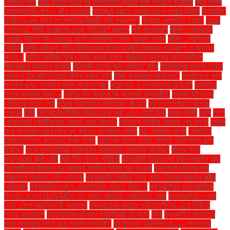
ওজনের আলু
মাঠে লুটিয়ে পড়ার পর হাসপাতালে মৃত্যুর সঙ্গে লড়ছেন ফুটবলার
মাঠে সংঘর্ষ
ব্যানক্রফটের নাক ও কাঁধ ভেঙেছে
মাতৃমৃত্যু হ্রাসে কেয়ার মডেল সেবার ভূমিকা
মাধ্যমিক.
মানচিত্র এবং তথ্য সংশোধনের বিষয়টি খুবই গুরুত্বপূর্ণ
মানুষের ভোগান্তি চরমে"
মায়ের
অসুস্থতা: মির্জা ফখরুলের মেয়ে স্মৃতিচারণ করলেন
মার্ক জাকারবার্গ
মার্কিন প্রেসিডেন্ট
ডোনাল্ড ট্রাম্প যদি ভারতের পণ্যে সমপরিমাণ শুল্ক আরোপ করেন
মার্কিন প্রেসিডেন্ট
নির্বাচন
মার্কিন রাষ্ট্রদূত স্টিভ উইটকফের মধ্যে অনুষ্ঠিত বৈঠকের পর ট্রাম্প এ মন্তব্য
করেন।
মার্কিন সামরিক বিমান আজ বুধবার দুপুরে পাঞ্জাবের অমৃতসর আন্তর্জাতিক
বিমানবন্দরে অবতরণ করেছে
মিনিকেট চালের দাম কেজিতে বৃদ্ধি
মিয়ানমারের জান্তা তৃতীয়
দফায় সু চির বাড়ি নিলামে বিক্রি করতে ব্যর্থ
মির্জা ফখরুলের অভিযোগ"
মুখপাত্র ও মুখ্য
সংগঠক ছাড়া অন্যান্য সকল অর্গানোগ্রাম
মুঠোফোন ও স্বর্ণালংকার ছিনতাই
মুম্বাইয়ে
বাসের ধাক্কায় নিহত ৬
মুরগির হাড় চিবানো কি আসলেই উপকারী?'
মুহাম্মদ ইউনূসের
আপিলের শুনানি শেষ
মৃত্যুর প্রাক্কালে মস্তিষ্কে কী ঘটে
মৃদু শৈত্যপ্রবাহে কাঁপছে
পঞ্চগড়
মেটা
মেট্রোরেল টিকিট বিক্রি থেকে আয় ২৪৪ কোটি টাকা
মেয়র প্রার্থী
মেসি
মেসি
রোনালদোর হ্যাটট্রিকের রেকর্ডে যোগ দিলেন"
মেসিদের নাটকীয় পরাজয় শেষ মুহূর্তে
মেসির
সঙ্গে সম্পর্কের গুঞ্জন নিয়ে মুখ খুললেন সাংবাদিক সোফি
মো. সারজিদ আলম
মোবাইলে
ইন্টারনেট স্পিড বাড়ানোর সহজ উপায়
মোহাম্মদ সালাহ চলতি মৌসুমে অবিশ্বাস্য ছন্দে
রয়েছেন
যাকে যুক্তরাষ্ট্রের অভিবাসন কর্মকর্তারা গ্রেপ্তার করেছেন
যাঁদের স্তন
ক্যানসারের ঝুঁকি বেশি
যিনি টিপু নামেও পরিচিত
যুক্তরাষ্ট্র ইয়েমেনের ইরান-সমর্থিত হুতি
বিদ্রোহীদের বিরুদ্ধে বড় আকারে সামরিক হামলা শুরু করেছে
যুক্তরাষ্ট্রে ডিমের দাম
সর্বকালের সবচেয়ে বেশি বেড়েছে
যুক্তরাষ্ট্রে পরকীয়া নিয়ে নায়ক নিরবের বিরুদ্ধে স্ত্রীর
অভিযোগ
যুক্তরাষ্ট্রে স্কুলে এলোপাতাড়ি গুলিতে নিহত ৩
যুক্তরাষ্ট্রের আন্তর্জাতিক
উন্নয়ন সংস্থা (USAID) এর প্রধান কার্যালয় ওয়াশিংটনে আজ
যুক্তরাষ্ট্রের দেওয়া
'থাড' ক্ষেপণাস্ত্রবিধ্বংসী ব্যবস্থা:
যুক্তরাষ্ট্রের বাজারে প্রতিযোগীদের চেয়ে পিছিয়ে
পড়ছে বাংলাদেশ
যুক্তরাষ্ট্রের শুল্কের প্রতিক্রিয়া হিসেবে"
যুদ্ধ
যুদ্ধকালীন সতর্কতার
মতো প্রস্তুতি নিতে হবে: প্রধান উপদেষ্টা"
যুব উন্নয়ন অধিদপ্তরে ১২০ পদের বড়