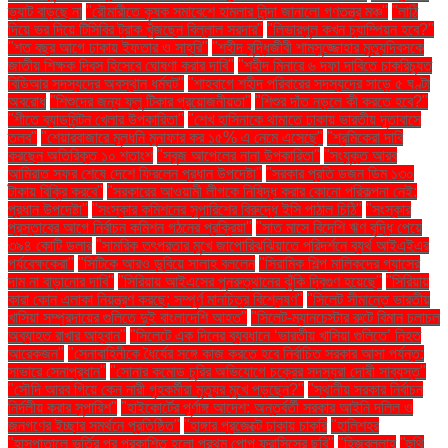
ভ্যাট বাড়ছে না
"রৌমারীতে কৃষক সমাবেশে হামলার নিন্দা জানালো গণতন্ত্র মঞ্চ"
"লাঠি
দিয়ে ভর দিয়ে টিসিবির ট্রাক খুঁজছেন বিল্লাল সরদার"
"লিভারপুল কখন চ্যাম্পিয়ন হবে?"
"শত বছর আগে ঢাকায় ইফতার ও সাহ্‌রি"
"শহীদ বুদ্ধিজীবী শামসুজ্জোহার মৃত্যুদিবসকে
জাতীয় শিক্ষক দিবস হিসেবে ঘোষণা করার দাবি"
"শহীদ মিনারে ৬ দফা দাবিতে চাকরিচ্যুত
বিডিআর সদস্যদের অবস্থান ধর্মঘট"
"শাহবাগে শহীদ পরিবারের সদস্যদের সাড়ে ৫ ঘণ্টা
অবরোধ
"শিশুদের জন্য ফ্লু টিকার প্রয়োজনীয়তা"
"শিশুর দাঁত নড়লে কী করতে হবে?"
"শীতে ব্যাডমিন্টন খেলার উপকারিতা"
"শেখ হাসিনাকে থামাতে ঢাকায় ভারতীয় দূতাবাসে
তলব"
"শেয়ারবাজারে মূলধনি মুনাফার কর ১৫% এ নেমে এসেছে"
"শ্রমিকেরা দাবি
করছেন অতিরিক্ত ১০ শতাংশ
"সবুজ আপেলের নানা উপকারিতা"
"সংযুক্ত আরব
আমিরাত সফর শেষে দেশে ফিরলেন প্রধান উপদেষ্টা"
"সরকার প্রতি ডজন ডিম ১৩০
টাকায় বিক্রি করবে"
"সরকারের আওয়ামী লীগকে নিষিদ্ধ করার কোনো পরিকল্পনা নেই:
প্রধান উপদেষ্টা"
"সংস্কার কমিশনের সুপারিশের বিরুদ্ধে ইসি পাঠাল চিঠি"
"সংস্কার
প্রস্তাবের আগে নির্বাচন কমিশন গঠনের প্রক্রিয়া"
"সাত মাসে বিদেশি ঋণ বৃদ্ধি পেয়ে
৩৯৪ কোটি ডলার
"সামরিক তৎপরতার মুখে জাপোরিঝঝিয়াতে পরিদর্শনে ব্যর্থ আইএইএর
পর্যবেক্ষকেরা"
"সিটিকে আরও ডুবিয়ে সালাহ বললেন
"সিরামিক শিল্প মালিকদের গ্যাসের
দাম না বাড়ানোর দাবি"
"সিরিয়ায় আইএসের পুনরুত্থানের ঝুঁকি দ্বিগুণ হয়েছে"
"সিরিয়ায়
কারা কোন এলাকা নিয়ন্ত্রণ করছে: সম্পূর্ণ মানচিত্র বিশ্লেষণ"
"সিলেট সীমান্তে ভারতীয়
খাসিয়া সম্প্রদায়ের গুলিতে দুই বাংলাদেশি আহত"
"সিলেট-ম্যানচেস্টার রুটে বিমান চলাচল
অব্যাহত রাখার আহ্বান"
"সিলেটে এক দিনের ব্যবধানে ‘ভারতীয় খাসিয়া গু‌লিতে’ নিহত
আরেকজন"
"সেনাবাহিনীকে ধৈর্যের সঙ্গে কাজ করতে হবে নির্বাচিত সরকার আসা পর্যন্ত:
সাভারে সেনাপ্রধান"
"সোনার কমোড চুরির অভিযোগে চক্রের সদস্যরা দোষী সাব্যস্ত"
"সৌদি আরব গিয়ে কেন নারী গৃহকর্মীরা মৃত্যুর মুখে পড়ছেন?"
"স্থানীয় সরকার নির্বাচন
নির্দলীয় করার সুপারিশ"
"হাইকোর্টের পূর্ণাঙ্গ আদেশ: অন্তর্বর্তী সরকার আইনি দলিল ও
জনগণের ইচ্ছার সমর্থনে প্রতিষ্ঠিত"
"হাঙ্গার প্রজেক্টে ঢাকায় চাকরি
"হালিশহর
"হাসপাতালে ভর্তির পর প্রকাশিত হলো প্রথম পোপ ফ্রান্সিসের ছবি"
"হিজবুল্লাহ
"হুথি