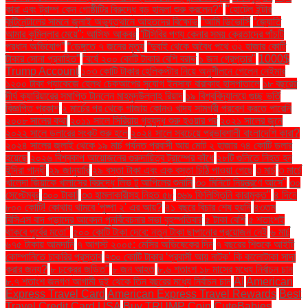
কারা এবং ট্রাম্প কেন গোষ্ঠীটির বিরুদ্ধে বড় হামলা শুরু করলেন?"
"হোটেল ইন্টার
কন্টিনেন্টালের সামনে জুলাই অভ্যুত্থানে আহতদের বিক্ষোভ
“আমি ডিভোর্সি
“জ্যোতি
আমার কুমিল্লার মেয়ে”: আসিফ আকবর
“টিসিবির পণ্য কেনার সময় ক্রেতাদের পাঁচটি
প্রধান অভিযোগ”
“ডেঙ্গুতে ৭ জনের মৃত্যু
“দুবাই থেকে অবৈধ পথে ৩২ হাজার কোটি
টাকার সোনা প্রবাহিত”
“বর্ষে ২০০ কোটি টাকার বেশি বরাদ্দ
১ জন গ্রেপ্তার"
1000$
Trump Account
১০৩ কোটি টাকার হেলিকপ্টার নিয়ে অনুশীলনে গেলেন নেইমার
১২০০ টাকা প্যাকেজে হেলথ চেকআপের সুযোগ ইনসাফ বারাকাহ হাসপাতালে
১৮ বছরের
দীর্ঘ ক্যারিয়ারের সমাপ্তি টানলেন মাহমুদউল্লাহ রিয়াদ
১৯ বিশ্ববিদ্যালয়ে গুচ্ছ ভর্তি
বিজ্ঞপ্তি প্রকাশ
২ মার্চের পর থেকে গাজায় কোনও খাদ্য সামগ্রী প্রবেশ করতে পারেনি
২০০৮ সালের কথা
২০১১ সালে সিরিয়ায় গৃহযুদ্ধ শুরু হওয়ার পর
২০২১ সালের জুনে
২০২২ সালে ডলারের সংকট শুরু হলে
২০২৪ সালে সবচেয়ে প্রভাবশালী বাংলাদেশি কারা?
২০২৪ সালের জুলাই থেকে ১৯ মার্চ পর্যন্ত প্রবাসী আয় মোট ২ হাজার ৭৪ কোটি ডলার
হয়েছে
২০২৬ বিশ্বকাপ আয়োজনের গুরুদায়িত্ব ট্রাম্পের কাঁধে
২৮টি গুলিতে নিহত হন
ইন্দিরা গান্ধী
২৯ জানুয়ারি
২৯ বস্তা টাকা এবং এক বস্তা চিঠি পাওয়া গেছে
৩ মার্চ
৩ মার্চে
খালেদা জিয়াকে খালাসের বিরুদ্ধে লিভ টু আপিলের শুনানি
৩০ মিনিটে নিয়ন্ত্রণে আসে"
৩০
সেপ্টেম্বর
৩০০ টাকা!
৩৩ হামলাকারীসহ নিহত ৫৮
৩৬৯ ফিলিস্তিনি কারামুক্ত"
৪ দিনে
৮০০ কোটি! কোথায় থামবে 'পুষ্পা ২' এর আয়?
৪১ বছরে বিচার শেষ হয়নি
৪৩তম
বিসিএস বাদ পড়াদের আবেদন পুনর্বিবেচনার সভা বৃহস্পতিবার
৫ টাকা বেশি
৫ শতাংশই
থাকবে পূর্বের মতো"
৫০০ কোটি টাকা দেবে: নতুন টাকা ছাপানোর প্রয়োজন নেই
৬ মার্চ
৬৭৫ টাকায় আমদানি
৭ আগস্ট ২০০৫: মেসির অভিষেকের দিন
৭ বছরের শিশুকে আইটি
কোম্পানিতে চাকরির প্রস্তাব
৭৩০ কোটি টাকার ‘প্রবাসী আয় নাটক’ কি কালোটাকা সাদা
করার জন্য?
৮ চক্রের জড়িত"
৮ জন আহত
৮.৬ শতাংশ ১৮ মাসের মধ্যে নির্বাচন চান
৮.৭ শতাংশ জনগণ আগামী দুই থেকে তিন বছরের মধ্যে নির্বাচন চান
AI
American
Express Travel Card
American Express Travel Rewards
Best
Travel Credit Card USA
Buy TRUMP Coin
CuteBabies