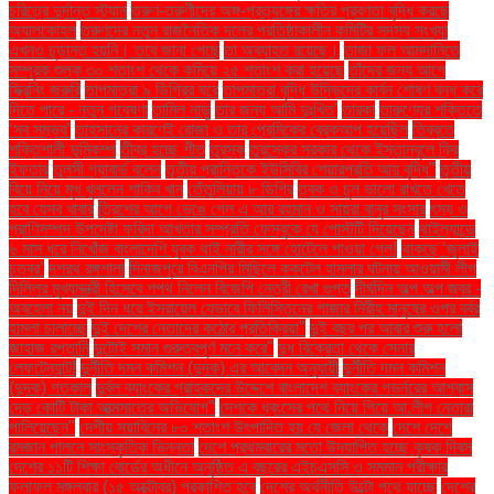
চরিত্রে দুর্দান্ত স্ট্যান
তরুণ-তরুণীদের অঙ্গ-প্রত্যঙ্গের ক্ষতির প্রবণতা বৃদ্ধি করছে
অ্যালকোহল
তরুণদের নতুন রাজনৈতিক দলের প্রতিষ্ঠাকালীন কমিটির সদস্য সংখ্যা
এখনও চূড়ান্ত হয়নি। তবে জানা গেছে
তা অব্যাহত রয়েছে।
তাজা ফল আমদানিতে
সম্পূরক শুল্ক ৩০ শতাংশ থেকে কমিয়ে ২৫ শতাংশ করা হয়েছে
তাঁদের জন্য আগে
স্ক্রিনিং জরুরি
তাপমাত্রা ৯ ডিগ্রির ঘরে
তাপমাত্রা বৃদ্ধি উদ্ভিদের কার্বন শোষণ বন্ধ করে
দিতে পারে - নতুন গবেষণা
তামিল নাড়ু
তার জন্য আমি দুঃখিত'
তারকা
তারুণ্যের শক্তিতে
‘সব সম্ভব’
তাহসানের কারণেই রোজা ও তার প্রেমিকের ব্রেকআপ হয়েছিল
তিব্বতে
শক্তিশালী ভূমিকম্প
তীব্র হচ্ছে শীত
তুরস্ক
তুরস্কের সরকার থেকে ইস্তানবুলে ফ্রি
ইফতার
তুলসী গ্যাবার্ড বলেন
তৃতীয় প্রান্তিকে ইউসিবির শেয়ারপ্রতি আয় বৃদ্ধি"
তৃতীয়
বিয়ে নিয়ে মুখ খুললেন শাকিব খান
তেঁতুলিয়ায় ৮ ডিগ্রি
ত্বক ও চুল ভালো রাখতে খেতে
হবে যেসব খাবার
ত্রিশের আগে ভেঙে গেল এ আর রহমান ও সায়রা বানুর সংসার
ৎস্য ও
প্রাণিসম্পদ উপদেষ্টা ফরিদা আখতার সম্প্রতি ফেসবুকে যে পোস্টটি দিয়েছেন
থাইল্যান্ডে
৬ মাস ধরে নিখোঁজ বাংলাদেশি যুবক থাই নারীর সঙ্গে হোটেলে পাওয়া গেল!
থাকছে ‘জুলাই
চত্বর’
দশরথ রঙ্গশালা
দিনাজপুরে বিএনপির মিছিলে ককটেল হামলার ঘটনায় আওয়ামী লীগ
দিল্লির মুখ্যমন্ত্রী হিসেবে শপথ নিলেন বিজেপি নেত্রী রেখা গুপ্ত
দীর্ঘদিন অল্প অল্প জ্বর -
অবহেলা নয়
দুই দিন ধরে ইসরায়েল যেভাবে ফিলিস্তিনের গাজার নিরীহ মানুষের ওপর বর্বর
হামলা চালাচ্ছে
দুই দেশের নেতাদের কঠোর প্রতিক্রিয়া"
দুই বছর পর আবার শুরু হলো
জাহাজ রপ্তানি
দুটোই সমান গুরুত্বপূর্ণ মনে করে"
দুধ বিক্রেতা থেকে সেনার
লেফটেন্যান্ট!
দুর্নীতি দমন কমিশন (দুদক) এর আবেদন অনুযায়ী
দুর্নীতি দমন কমিশন
(দুদক) গতকাল
দুর্বল ব্যাংকের গ্রাহকদের উদ্দেশে বাংলাদেশ ব্যাংকের গভর্নরের আশ্বাস
দেড় কোটি টাকা আত্মসাতের অভিযোগ"
দেশকে ধ্বংসের পথে নিয়ে গিয়ে আ.লীগ নেতারা
পালিয়েছেন"
দেশীয় সয়াবিনের ৮০ শতাংশ উৎপাদিত হয় যে জেলা থেকে
দেশে দেশে
রমজান পালনে সাংস্কৃতিক ভিন্নতা
দেশে প্রথমবারের মতো উদযাপিত হচ্ছে কৃষক দিবস
দেশের ১১টি শিক্ষা বোর্ডের অধীনে অনুষ্ঠিত এ বছরের এইচএসসি ও সমমান পরীক্ষার
ফলাফল মঙ্গলবার (১৫ অক্টোবর) প্রকাশিত হবে
দেশের অর্থনীতি উল্টো পথে যাচ্ছে
দেশের