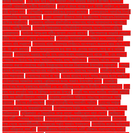
সাকির মন্তব্য"
"এক মাস ধরে খোলা সয়াবিন তেল ব্যবহার করছেন বাণিজ্য উপদেষ্টা"
"একটি আমলকীর অসীম উপকারিতা!"
"একুশে পদক পাচ্ছেন ১৪ বিশিষ্ট ব্যক্তি ও জাতীয়
নারী ফুটবল দল"
"এশিয়াটিক ল্যাবরেটরিজের মুনাফা কমেছে"
"এসঅ্যান্ডপি আদানির তিনটি
কোম্পানির ঋণমান কমালো"
"এহুদ ওলমার্ট কীভাবে তৈরি করেছিলেন ইসরায়েল-ফিলিস্তিন
রাষ্ট্রের মানচিত্র"
"ঐকমত্য কমিশন রাজনৈতিক দলগুলোর সাথে আলাদাভাবে আলোচনা
করবে: আলী রীয়াজ"
"ওসমানী বিমানবন্দরে অগ্নিনির্বাপণ মহড়ায় অংশ নিলেন বেবিচক
চেয়ারম্যান"
"কাউকে বিশৃঙ্খলা সৃষ্টির সুযোগ দেওয়া যাবে না
"কিশোরগঞ্জে ভাঙারি দোকানে
মর্টার শেল দেখতে পেয়ে ৯৯৯-এ কল
"কেনেডি হত্যাকাণ্ডের বিষয়ে ৮০ হাজার পৃষ্ঠার
গোপন নথি প্রকাশ"
"ক্ষমতায় থাকা অবস্থায় নির্বাচনে অংশগ্রহণ জনগণ আর মেনে নেবে
না: জি এম কাদের"
"গণ–অভ্যুত্থানের ছয় মাস পর ছেলের মরদেহ পেয়ে মা'র অবিরত
কান্না"
"গণমাধ্যম সরকার অখুশি হবে এমন সংবাদ প্রকাশে ভয় পাচ্ছে: জি এম কাদের"
"গাজায় ২ মার্চের পর খাদ্য সহায়তা প্রবাহ বন্ধ: জাতিসংঘ"
"গাজায় অবৈধ আদেশ
অমান্য করতে সেনাদের প্রতি ইসরায়েলের সাবেক নিরাপত্তা উপদেষ্টার আহ্বান"'
"গাজার
সংঘর্ষ বন্ধের জন্য আলোচনার প্রতি ইসরায়েল ও হামাসের আগ্রহ"
"গাজীপুরে হামলা:
ওসি প্রত্যাহার
"গোসলের আগে না পরে
"ঘরের বাতাসে দূষণ: সুস্থ থাকার জন্য করণীয়".
"চট্টগ্রামের আঞ্চলিক ভাষায় রোহিঙ্গাদের জন্য প্রধান উপদেষ্টার বার্তা"
"চাকরিতে
প্রবেশের জন্য পুরুষদের বয়সসীমা ৩৫ ও নারীদের ৩৭ বছরে উন্নীত করার প্রস্তাব"
"চার
মাস ধরে রপ্তানি আয় ৪ বিলিয়ন ডলারের উপরে"
"চারটি পদ ছাড়া জাতীয় নাগরিক কমিটির
বাকি সব কমিটি বিলুপ্ত ঘোষণা"
"চারবার বসতভিটা সরিয়েও ভাঙনের আতঙ্কে আলী
আহমদ"
"চীনের ৫টি পদক্ষেপ
"চুয়েট ছাত্রলীগের সভাপতি আটক"
"চোখের স্বাস্থ্য
উন্নত রাখতে যে খাবারগুলি খাবেন"
"চ্যাম্পিয়নস ট্রফি: ২ শর্তে হাইব্রিড মডেলে সম্মত
পাকিস্তান"
"ছুরিকাঘাত ও বৈদ্যুতিক শকে হত্যা: সবজিখেতে লাশ ফেলা"
"জমিয়ত ও
এবি পার্টি: সংস্কার ও নির্বাচন
"জয়পুরহাটে হাট ইজারায় সিন্ডিকেটের কারসাজি
"জাপানের
পক্ষ থেকে অন্তর্বর্তীকালীন সরকারের প্রতি সমর্থন পুনর্ব্যক্ত"
"জার্মানির কঠোর অভিবাসন
নীতি পরিকল্পনা ব্যর্থ"m
"জাহাঙ্গীরনগর বিশ্ববিদ্যালয় ভর্তি পরীক্ষার প্রশ্নপত্রে ত্রুটি: