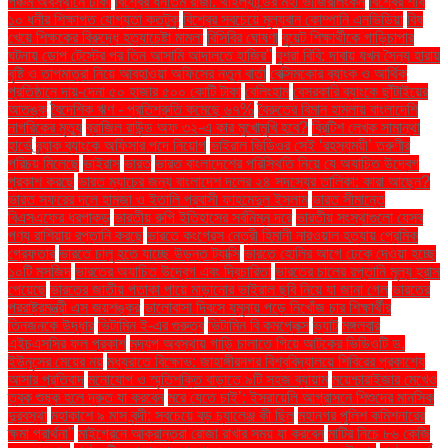
পঞ্চম অবস্থানে ঢাকা
বিশ্বের ধনীতম রাজা: থাইল্যান্ডের মহা ভাজিরালংকর্ন
বিশ্বের শীর্ষ
১০ ধনীর শিক্ষাগত যোগ্যতা কতটুকু
বিশ্বের সবচেয়ে মূল্যবান কোম্পানি এনভিডিয়া
বিষ
খেয়ে শিক্ষকের বিরুদ্ধে হত্যাচেষ্টা মামলা
বিসিবির ঘোষণা
বুয়েট শিক্ষার্থীকে গাড়িচাপার
ঘটনায় ডোপ টেস্টের পর তিন আসামি আদালতে হাজির"
বুশরা বিবি: দাবায় যখন সৈন্য হারায়
বৃষ্টি ও তাপমাত্রা নিয়ে আবহাওয়া অফিসের নতুন বার্তা
বেক্সিমকোর ব্যাংক ও আর্থিক
প্রতিষ্ঠানে দায়-দেনা ৫০ হাজার ৫০০ কোটি টাকা
বেলিংহাম
বেসরকারি ব্যাংকে ছাঁটাইয়ের
আতঙ্ক
বৈদেশিক ঋণ - প্রতিশ্রুতি কমেছে ৬৭%
বৈরুতের বিমান হামলায় বাংলাদেশি
নাগরিকের মৃত্যু
ব্রাজিল রাউন্ড অফ ৩২-এ কার মুখোমুখি হবে?
ব্রিটিশ লেখক সামান্থা
হার্ভে
ব্র্যাক ব্যাংকে অফিসার পদে নিয়োগ
ভাইরাল ভিডিওর সেই ‘রহস্যময়ী’ তরুণীর
পরিচয় মিলেছে
ভাইরাস
ভারত
ভারত বাংলাদেশের পরিস্থিতি নিয়ে যে অযাচিত উদ্বেগ
প্রকাশ করছে
ভারত ম্যাচের জন্য বাংলাদেশ দলের ২৪ সদস্যের তালিকা: কারা আছেন?
ভারত সফরের দলে হামজা ও ইতালি প্রবাসী ফাহমেদুল ইসলাম
ভারত সীমান্তে
বিএসএফের ধরপাকড়
ভারতীয় রুপি ইতিহাসের সর্বনিম্ন দরে
ভারতীয় সংস্থাগুলো যেসব
পণ্য রাশিয়ায় রপ্তানি করছে
ভারতে কংগ্রেস নেত্রী হিমানী নারওয়াল হত্যায় প্রেমিক
গ্রেফতার
ভারতে চালু হতে যাচ্ছে উড়ন্ত ট্যাক্সি
ভারতে হোলির আগে ঢেকে দেওয়া হচ্ছে
১০টি মসজিদ
ভারতের অযাচিত উদ্বেগ এবং দ্বিচারিতা
ভারতের চালের রপ্তানি মূল্য হ্রাস
পেয়েছে
ভারতের জাতীয় পতাকা পায়ে মাড়ানোর ভাইরাল ছবি নিয়ে যা জানা গেল
ভারতের
পররাষ্ট্রমন্ত্রী এস জয়শঙ্কর
ভালোবাসা দিবসে যমুনায় পড়ে নিখোঁজ চার শিক্ষার্থীর
তিনজনকে উদ্ধার
ভিটামিন ই-এর গুরুত্ব
ভিটামিন বি কমপ্লেক্স
ভ্যাট
মঙ্গলবার
এইচএসসির ফল প্রকাশ
মদ্যপ অবস্থায় গাড়ি চালাতে গিয়ে আটকের ভিডিওটি ড.
ইউনূসের মেয়ের নয়
মধ্যরাতে বিক্ষোভ: জাহাঙ্গীরনগর বিশ্ববিদ্যালয়ে শিবিরের প্রকাশ্যে
আসার প্রতিবাদ
মনোযোগ ও স্মৃতিশক্তি বাড়াতে ৯টি সহজ ব্যায়াম
ময়েশ্চারাইজার মেখেও
ত্বক শুষ্ক হলে দ্রুত যা করবেন
মরে যেতে চাই’: ইসরায়েলি আগ্রাসনে শিশুদের মানসিক
দুরবস্থা
মহাকাশে ৯ মাস বন্দী: সবচেয়ে বড় চ্যালেঞ্জ কী ছিল
মহানগর পুলিশ কমিশনারের
ক্ষমা প্রার্থনা"
মাইগ্রেনে আক্রান্তরা রোজা রাখার সময় যা করবেন
মাটির নিচে ৮৬ কেজি