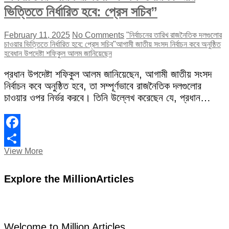
ভিত্তিতে নির্ধারিত হবে: প্রেস সচিব”
February 11, 2025
No Comments
"নির্বাচনের তারিখ রাজনৈতিক দলগুলোর
চাওয়ার ভিত্তিতে নির্ধারিত হবে: প্রেস সচিব"
আগামী জাতীয় সংসদ নির্বাচন কবে অনুষ্ঠিত
হবে
ধান উপদেষ্টা শফিকুল আলম জানিয়েছেন
প্রধান উপদেষ্টা শফিকুল আলম জানিয়েছেন, আগামী জাতীয় সংসদ
নির্বাচন কবে অনুষ্ঠিত হবে, তা সম্পূর্ণভাবে রাজনৈতিক দলগুলোর
চাওয়ার ওপর নির্ভর করবে। তিনি উল্লেখ করেছেন যে, প্রধান…
Facebook
“নির্বাচনের
View More
Share
তারিখ
রাজনৈতিক
Explore the MillionArticles
দলগুলোর
চাওয়ার
ভিত্তিতে
নির্ধারিত
হবে:
প্রেস
Welcome to Million Articles.