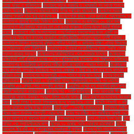
যাচ্ছে ভারত ও পাকিস্তানে
বাংলাদেশ ব্যাংক সরকারি ও বেসরকারি সব ব্যাংক শাখাকে
নির্দেশ দিয়েছে
বাংলাদেশ ভারতের কাছে তীব্র প্রতিবাদ জানিয়েছে
বাংলাদেশ সরকার
তারল্য সংকটে থাকা ছয় ব্যাংককে ২২
বাংলাদেশকে কারও ‘চোখ রাঙানো’ গ্রহণযোগ্য নয়
বাংলাদেশে আগামী জাতীয় নির্বাচন কবে হবে
বাংলাদেশে খুব জনপ্রিয় ৩০ রকম ভর্তা
বাংলাদেশে দুটি বিখ্যাত মানুষের নাম এক হওয়া সত্ত্বেও তাঁদের মধ্যে কিছুটা পার্থক্য
রয়েছে
বাংলাদেশে ধর্মীয় সংখ্যালঘুদের ওপর নির্যাতন যুক্তরাষ্ট্রের জন্য একটি বড়
উদ্বেগের বিষয় বলে মন্তব্য করেছেন দেশটির জাতীয় গোয়েন্দাপ্রধান তুলসী গ্যাবার্ড।
বাংলাদেশে নিযুক্ত জাপানের রাষ্ট্রদূত সাইদা শিনইচি ও জাইকার দক্ষিণ এশিয়া বিভাগের
মহাপরিচালক আইট টেরুইউকি
বাংলাদেশে নেটওয়ার্ক পেশাজীবীদের জন্য ট্রেনিং সেন্টার
স্থাপন করেছে হুয়াওয়ে
বাংলাদেশের আরসিইপিতে যোগ দেওয়ার উদ্যোগ
বাংলাদেশের
কমিউনিস্ট পার্টি (সিপিবি) দলের ৭৭তম প্রতিষ্ঠাবার্ষিকী উপলক্ষে এক বিবৃতিতে জানিয়েছে
বাংলাদেশের গণতান্ত্রিক রূপান্তরে নারীরা ছিল অগ্রভাগে -প্রধান উপদেষ্টা
বাংলাদেশের
পণ্য রপ্তানি সম্প্রতি ইতিবাচক প্রবণতা দেখাচ্ছে। টানা চার মাস ধরে পণ্য রপ্তানি ৪
বিলিয়ন ডলার
বাংলাদেশের সংখ্যাগরিষ্ঠ ৬১.১ শতাংশ মানুষ মনে করেন
বাংলার মানুষের
আতিথেয়তা'
বিএনপি নেতা ও আইনজীবী মাসুদ তালুকদারের সব দলীয় পদ স্থগিত
বিএনপির এক জ্যেষ্ঠ নেতা সম্প্রতি বলেছেন
বিএনপির জ্যেষ্ঠ যুগ্ম মহাসচিব রুহুল কবির
রিজভী অভিযোগ করেছেন যে
বিএনপির পর। দলটি জানিয়েছে
বিগত আওয়ামী লীগ
সরকারের আমলে উন্নয়ন প্রকল্পে বিপুল অর্থের অপচয়
বিজয় দিবসে বাংলাদেশের আরেকটি
বিজয়
বিদায়ী শিক্ষা উপদেষ্টা শিক্ষকদের জন্য সুখবর দিয়ে গেলেন
বিদেশি শিক্ষার্থী ও কর্মী
সংখ্যা কমাতে কঠোর হচ্ছে কানাডা
বিধবা নই” – দেবশ্রী গঙ্গোপাধ্যায়
বিধানসভা নির্বাচন
বিয়ের আগে মানসিক প্রস্তুতি নেয়ার উপায়
বিয়ের পর নারীরা কেন পরকীয়ায় আকৃষ্ট হয়?
বিয়ের ব্যাপারে যা বললেন সাফা কবির
বিশেষজ্ঞদের মন্তব্য
বিশ্ব এইডস দিবস আজ
বিশ্ব
শান্তি এবং স্থিতিশীলতার জন্য
বিশ্বের ৭০ ভাষায় 'আমি তোমাকে ভালোবাসি'
বিশ্বের
অন্যতম শীর্ষ ধনী এবং যুক্তরাষ্ট্রের প্রভাবশালী ব্যক্তি
বিশ্বের দূষিত শহরের তালিকায়