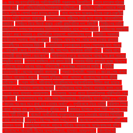
১৬ বছর পর ছাত্রশিবিরের প্রতিষ্ঠাবার্ষিকী প্রকাশ্যে উদযাপিত"
"নতুন ছাত্রসংগঠনের
যাত্রা শুরু
"নর্থ মেসিডোনিয়ার নৈশক্লাবে অগ্নিকাণ্ড
"নাটোরে যুবলীগ নেতাকে পিটুনি
দিয়ে পুলিশে সোপর্দ করল ছাত্র-জনতা"
"নানা পদক্ষেপ সত্ত্বেও চীনের তরুণ-তরুণীরা
বিয়ের প্রতি আগ্রহ হারাচ্ছে"
"নিভৃতপল্লির নারীদের তৈরি জুতা পাচ্ছে আন্তর্জাতিক
বাজারে"
"নির্বাচন নিয়ে বিতর্ক করছে একটি রাজনৈতিক দল: রিজভী"
"নির্বাচনের তারিখ
রাজনৈতিক দলগুলোর চাওয়ার ভিত্তিতে নির্ধারিত হবে: প্রেস সচিব"
"নির্বাচনের সময়সীমা
নির্ধারণ করবে সরকার ও রাজনৈতিক দলগুলো: জাতিসংঘের দূত"
"নির্বাচিত সরকারই
সর্বোত্তম সরকার: মির্জা ফখরুল"
"নিষিদ্ধ ঘোষণার পর ভোরবেলায় ঢাকার রাস্তায়
ছাত্রলীগের নেতাদের মিছিল"
"নেতানিয়াহু যুক্তরাজ্যে ঢুকলে গ্রেপ্তার হতে পারেন
"নোয়াখালী জেলা বিএনপির নতুন পাঁচ সদস্যের আহ্বায়ক কমিটি গঠন"
"পদ্মার পাড়ে
অস্থায়ী হাটে ইলিশ বেচাকেনা"''
"পাকিস্তান থেকে বাংলাদেশে আসার পর রুনা লায়লার
সম্মুখীন বাধার"
"পাগলা মসজিদে এক বস্তা চিঠি:
"পাবনার শুঁটকি রপ্তানি হচ্ছে বিদেশে"
"পুতিনের নতুন ধরনের আরও শক্তিশালী ক্ষেপণাস্ত্র ব্যবহারের হুমকি"
"পৃথিবীর
অভ্যন্তরীণ কেন্দ্রের আকৃতি বদলাচ্ছে"
"প্রধান উপদেষ্টা: সরকার এ বছরের শেষ নাগাদ
নির্বাচন আয়োজন করবে"
"প্রবল ঘূর্ণিঝড় 'দানা' আসন্ন: বাংলাদেশের জন্য ঝুঁকির
পর্যবেক্ষণ"
"প্রেস সচিব: সচিবালয়ে সাংবাদিকদের প্রবেশাধিকার সীমিত করা হয়েছে"
"ফিফা ও খেলোয়াড়-ক্লাবের সংঘাত
"ফ্যাসিবাদের পক্ষে লিখতে ব্যবহৃত কলম ভেঙে
দেওয়া হবে: হাসনাত আবদুল্লাহ"
"বইমেলায় ‘মবের’ মতো উসকানিমূলক পরিস্থিতি কেন
সৃষ্টি হলো
"বঙ্গোপসাগরে মাছ ধরার সময় মিয়ানমারের নৌবাহিনীর হাতে আটক ৫৬ জেলে"
"বছরের পর বছর মনে রাখা হবে তোমার অর্জন" – মুশফিককে নিয়ে তামিম
"বরিশাল শিক্ষা
বোর্ডে পাসের হার এবং জিপিএ-৫ বৃদ্ধির খবর"
"বাজারে উন্মোচন হলো সিটি গ্রুপের নতুন
পণ্য ‘টুটি টুইস্ট’"
"বাজেটে অর্থনৈতিক পুনরুদ্ধারে গুরুত্ব দেওয়ার আহ্বান সিপিডির"
"বাবা কারাগারে
"বায়ুদূষণে বিশ্বের পঞ্চম স্থানে ঢাকা
"বাংলাদেশ ডেভেলপমেন্ট পার্টি পেল
নিবন্ধন সনদ"
"বাংলাদেশ ব্যাংক: ব্যাংকে সাইবার আক্রমণের আশঙ্কাজনক বৃদ্ধি"
"বাংলাদেশে আওয়ামী লীগের অপ্রাসঙ্গিকতা: হাসনাত আবদুল্লাহ"
"বাংলাদেশের