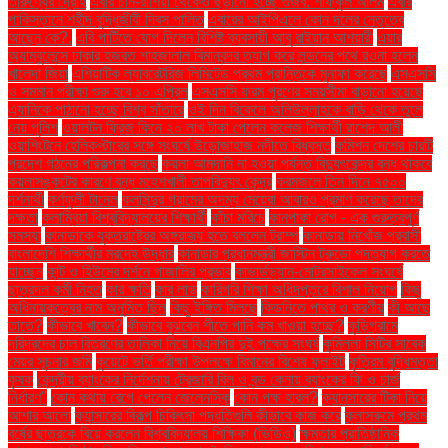
তারুণ্যের দ্রোহ
এবার চীন-রাশিয়া থেকেও ছড়ানো হচ্ছে গুজব: শফিকুল আলম
এবার
পাকিস্তানে শহীদ বুদ্ধিজীবী দিবস পালিত
এবারের আইপিএলে কোন দলের নেতৃত্বে
আছেন কে?.
এবি পার্টিতে যোগ দিলেন বিশিষ্ট ব্যবসায়ী আবু রাইয়ান আশয়ারী
এয়ার
অ্যাম্বুলেন্সে ঢাকার হজরত শাহজালাল বিমানবন্দর ত্যাগ করে লন্ডনের পথে রওনা হলেন
খালেদা জিয়া
এশিয়াটিক ল্যাবরেটরিজ লিমিটেড প্রথম প্রান্তিকে মুনাফা করেছে
এসএসসি
ও সমমান পরীক্ষা শুরু হবে ১০ এপ্রিল
এসএসসি ফরম পূরণের সময়সীমা বাড়ানো হয়েছে
এ্যানিকে পাঠানো হচ্ছে বিশ্ব সাঁতারে
ওই দিন বিকেলে অলিউল্লাহকে বাড়ি থেকে তুলে
নেয় পুলিশ
ওয়ালটন ফ্রিজ কিনে ২০ লাখ টাকা পেলেন কলেজ শিক্ষার্থী রাশেদ আলী
ওয়াশিংটনে হেলিকপ্টারের সঙ্গে সংঘর্ষে উড়োজাহাজ নদীতে বিধ্বস্ত
কমিশন দেশের চারটি
প্রদেশ গঠনের পরিকল্পনা করছে
কয়লা আমদানি না হওয়া পর্যন্ত বিদ্যুৎকেন্দ্র বন্ধ থাকবে
কয়লাসঙ্কটের কারণে বন্ধ মহেশখালী তাপবিদ্যুৎ কেন্দ্র
করমজলে তিন দিনে ৭৫০০
দর্শনার্থী
কর্ণফুলী টানেল
কলসিন্দুর গ্রামের অদম্য মেয়েরা আবারও প্রমাণ করেছে তাদের
দক্ষতা
কলাম্বিয়া বিশ্ববিদ্যালয়ের শিক্ষার্থী
কাঁচা মরিচে
কানপাকা রোগ - এক গুরুত্বপুর্ণ
সমস্যা
কানাডাকে যুক্তরাষ্ট্রের অঙ্গরাজ্য হতে বললেন ট্রাম্প
কানাডায় নিখোঁজ প্রবাসী
বাংলাদেশি শিক্ষার্থীর মরদেহ উদ্ধার
কানাডার প্রধানমন্ত্রী জাস্টিন ট্রুডো পদত্যাগ করতে
যাচ্ছেন
কান্ট ও হিউমের দর্শনে গাজালির প্রভাব
কাভার্ডভ্যান-মোটরসাইকেল সংঘর্ষে
ছাত্রদল কর্মী নিহত
কার ক্ষতি
কার লাভ
কারিগরি শিক্ষা অধিদপ্তরে বিশাল নিয়োগ
কিছু
অধিনায়কত্বের নাম অনুমিত ছিল
কিছু ইঙ্গিত মিলছে
কিডনিতে পাথর ও করণীয়
কী আছে
তাতে?
কীভাবে খাবেন?
কীভাবে বুঝবেন শীতে পানি কম খাওয়া হচ্ছে?
কুড়িগ্রামে
দরিদ্রদের চাল বিতরণের তালিকা নিয়ে বিএনপির দুই পক্ষের সংঘর্ষ
কুমিল্লা সিটির সাবেক
মেয়র সূচনার জমি
কুয়েটে ভর্তি পরীক্ষা উপলক্ষে বিমানের বিশেষ ফ্লাইট
কৃত্রিম বুদ্ধিমত্তা
কৃষক
কেন্দ্রীয় ব্যাংকের নির্দেশনায় ট্রেজারি বিল ও বন্ড কেনায় ব্যাংকের ফি ও চার্জ
নির্ধারণ"
কোন কথায় রেগে গেলেন জেলেনস্কি
কোন পক্ষ হারল?
ক্যানসারের টিকা নিয়ে
আশার আলো
ক্যান্সারের বিকল্প চিকিৎসা পদ্ধতিগুলি কীভাবে কাজ করে
ক্লাসরুমে প্রথম
বর্ষের ছাত্রকে বিয়ে করলেন বিশ্ববিদ্যালয় শিক্ষিকা (ভিডিও)
ক্ষমতার প্রাতিষ্ঠানিক