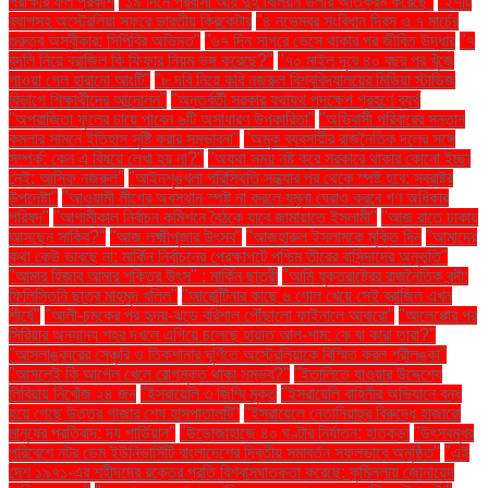
পরীক্ষার ফল প্রকাশ
"১৯ দিনে প্রবাসী আয় দুই বিলিয়ন ডলার অতিক্রম করেছে"
"২৭টি
ব্যাগসহ অস্ট্রেলিয়া সফরে ভারতীয় ক্রিকেটার
"৪ নভেম্বর সংবিধান দিবস ও ৭ মার্চের
গুরুত্ব অস্বীকার: সিপিবির অভিমত"
"৬৭ দিন সাগরে ভেসে থাকার পর জীবিত উদ্ধার
"৭
বদলি নিয়ে ব্রাজিল কি ফিফার নিয়ম ভঙ্গ করেছে?"
"৭০ মাইল দূরে ৪০ বছর পর খুঁজে
পাওয়া গেল হারানো আংটি"
"৮ দবি নিয়ে কবি নজরুল বিশ্ববিদ্যালয়ের মিডিয়া স্টাডিজ
বিভাগে শিক্ষার্থীদের আন্দোলন"
"অন্তর্বর্তী সরকার যথাযথ পদক্ষেপ গ্রহণে ব্যর্থ
"অপরাজিতা ফুলের চায়ে পাবেন ৬টি অসাধারণ উপকারিতা"
"অভিবাসী পরিবারের সন্তান
কমলার সামনে ইতিহাস সৃষ্টি করার সম্ভাবনা"
"অমুক ব্যবসায়ীর রাজনৈতিক দলের সঙ্গে
সম্পর্ক: কেন এ বিষয়ে লেখা হয় না?"
"অযথা সময় নষ্ট করে সরকারে থাকার কোনো ইচ্ছা
নেই: আসিফ নজরুল"
"আইনশৃঙ্খলা পরিস্থিতি সন্ধ্যার পর থেকে স্পষ্ট হবে: স্বরাষ্ট্র
উপদেষ্টা"
"আওয়ামী লীগের অবস্থান স্পষ্ট না করলে যমুনা ঘেরাও করবে গণ অধিকার
পরিষদ"
"আগামীকাল নির্বাচন কমিশনে বৈঠকে যাবে জামায়াতে ইসলামী"
"আজ রাতে ঢাকায়
আসছেন সাকিব?"
"আজ লক্ষ্মীপূজার উৎসব"
"আজহারুল ইসলামকে মুক্তি দিন
"আমাদের
কথা কেউ ভাবছে না: মার্কিন নির্বাচনের প্রেক্ষাপটে পশ্চিম তীরের বাসিন্দাদের অনুভূতি"
"আমার হিজাব আমার শক্তির উৎস" : মার্কিন ছাত্রী
"আমি যুক্তরাষ্ট্রের রাজনৈতিক বন্দী:
ফিলিস্তিনি ছাত্র মাহমুদ খলিল"
"আর্জেন্টিনার কাছে ৬ গোল খেয়ে সেই ব্রাজিল এখন
শীর্ষে"
"আলী-চমকের পর হৃদয়-ঝড়ে বরিশাল পৌঁছালো ফাইনালে আবারো"
"আলেপ্পোর পর
সিরিয়ার অন্যান্য শহর দখলে এগিয়ে চলেছে হায়াত আল-শাম: কে বা কারা তারা?"
"আসলাঙ্কারের সেঞ্চুরি ও তিকশানার ঘূর্ণিতে অস্ট্রেলিয়াকে বিস্মিত করল শ্রীলঙ্কা"
"আসলেই কি আপেল খেলে রোগমুক্ত থাকা সম্ভব?"
"ইতালিতে যাওয়ার উদ্দেশ্যে
লিবিয়ায় নিখোঁজ ২৪ জন
"ইসরায়েলি ৩ জিম্মি মুক্ত
"ইসরায়েলি বাহিনীর অভিযানে বন্ধ
হয়ে গেছে উত্তর গাজার শেষ হাসপাতালটি"
"ইসরায়েলে নেতানিয়াহুর বিরুদ্ধে হাজারো
মানুষের প্রতিবাদ: দ্য গার্ডিয়ান"
"উড়োজাহাজে ৪০ ঘণ্টার নির্যাতন: হাতকড়া
"উৎসবমুখর
পরিবেশে নটর ডেম ইউনিভার্সিটি বাংলাদেশের দ্বিতীয় সমাবর্তন সফলভাবে অনুষ্ঠিত"
"এই
দেশ ১৯৭১-এর শহীদদের রক্তের প্রতি বিশ্বাসঘাতকতা করেছে: কুমিল্লায় জোনায়েদ