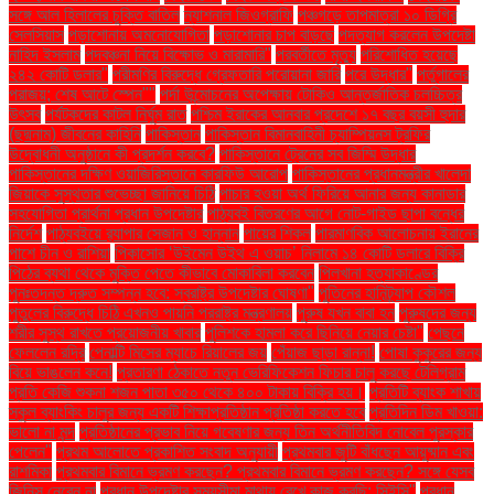
সঙ্গে আল হিলালের চুক্তি বাতিল
ন্যাশনাল জিওগ্রাফি
পঞ্চগড়ে তাপমাত্রা ১০ ডিগ্রি
সেলসিয়াস
পড়াশোনায় অমনোযোগিতা
পড়াশোনার চাপ বাড়ছে
পদত্যাগ করলেন উপদেষ্টা
নাহিদ ইসলাম
পদবঞ্চনা নিয়ে বিক্ষোভ ও মারামারি"
পরবর্তীতে মৃত্যু
পরিশোধিত হয়েছে
২৪২ কোটি ডলার"
পরীমণির বিরুদ্ধে গ্রেফতারি পরোয়ানা জারি
পরে উদ্ধার"
পর্তুগালের
পরাজয়; শেষ আটে স্পেন""
পর্দা উন্মোচনের অপেক্ষায় টোকিও আন্তর্জাতিক চলচ্চিত্র
উৎসব
পর্যটকদের কাটল নির্ঘুম রাত
পশ্চিম ইরাকের আনবার প্রদেশে ১৭ বছর বয়সী হুদার
(ছদ্মনাম) জীবনের কাহিনি
পাকিস্তান
পাকিস্তান বিমানবাহিনী চ্যাম্পিয়নস ট্রফির
উদ্বোধনী অনুষ্ঠানে কী প্রদর্শন করবে?
পাকিস্তানে ট্রেনের সব জিম্মি উদ্ধার
পাকিস্তানের দক্ষিণ ওয়াজিরিস্তানে কারফিউ আরোপ
পাকিস্তানের প্রধানমন্ত্রীর খালেদা
জিয়াকে সুস্থতার শুভেচ্ছা জানিয়ে চিঠি
পাচার হওয়া অর্থ ফিরিয়ে আনার জন্য কানাডার
সহযোগিতা প্রার্থনা প্রধান উপদেষ্টার
পাঠ্যবই বিতরণের আগে নোট-গাইড ছাপা বন্ধের
নির্দেশ
পাঠ্যবইয়ে র‍্যাপার সেজান ও হান্নান
পায়ের শিকল
পারমাণবিক আলোচনায় ইরানের
পাশে চীন ও রাশিয়া
পিকাসোর ‘উইমেন উইথ এ ওয়াচ’ নিলামে ১৪ কোটি ডলারে বিক্রি
পিঠের ব্যথা থেকে মুক্তি পেতে কীভাবে মোকাবিলা করবেন
পিলখানা হত্যাকাণ্ডের
পুনঃতদন্ত দ্রুত সম্পন্ন হবে: স্বরাষ্ট্র উপদেষ্টার ঘোষণা"
পুতিনের হানিট্র্যাপ কৌশল
পুতুলের বিরুদ্ধে চিঠি এখনও পায়নি পররাষ্ট্র মন্ত্রণালয়
পুরুষ যখন বাবা হন
পুরুষদের জন্য
শরীর সুস্থ রাখতে প্রয়োজনীয় খাবার
পুলিশকে হামলা করে ছিনিয়ে নেয়ার চেষ্টা"
পেছনে
ফেললেন রদ্রি
পেনাল্টি মিসের ম্যাচে রিয়ালের জয়
পেঁয়াজ ছাড়া রান্না!
পোষা কুকুরের জন্য
বিয়ে ভাঙলেন কনে!
প্রতারণা ঠেকাতে নতুন ভেরিফিকেশন ফিচার চালু করছে টেলিগ্রাম
প্রতি কেজি শুকনা শজন পাতা ৩৫০ থেকে ৪০০ টাকায় বিক্রি হয়।
প্রতিটি ব্যাংক শাখায়
স্কুল ব্যাংকিং চালুর জন্য একটি শিক্ষাপ্রতিষ্ঠান প্রতিষ্ঠা করতে হবে
প্রতিদিন ডিম খাওয়া:
ভালো না মন্দ
প্রতিষ্ঠানের প্রভাব নিয়ে গবেষণার জন্য তিন অর্থনীতিবিদ নোবেল পুরস্কার
পেলেন"
প্রথম আলোতে প্রকাশিত সংবাদ অনুযায়ী
প্রথমবার জুটি বাঁধছেন আয়ুষ্মান এবং
রাশমিকা
প্রথমবার বিমানে ভ্রমণ করছেন? প্রথমবার বিমানে ভ্রমণ করছেন? সঙ্গে যেসব
জিনিস নেবেন না
প্রধান উপদেষ্টার সময়সীমা মাথায় রেখে কাজ করছি: সিইসি"
প্রধান