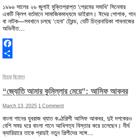
১৯৯৬ সালের ২৬ জুলাই মুক্তিপ্রাপ্ত ‘প্রেমের সমাধি’ সিনেমার
একটি ক্লিপ বর্তমানে সামাজিকমাধ্যমে ভাইরাল। ঈদের পোশাক, গান
বা নাটক—সবখানে চলছে ‘হেনা’ ট্রেন্ড, যেটি চিত্রনায়িকা শাবনাজের
অভিনীত…
Facebook
Share
ফিচার
বিনোদন
“জ্যোতি আমার কুমিল্লার মেয়ে”: আসিফ আকবর
March 13, 2025
1 Comment
বাংলা গানের যুবরাজ খ্যাত কণ্ঠশিল্পী আসিফ আকবর, দুই দশকেরও
বেশি সময় ধরে বাংলা গানে আধিপত্য বিস্তার করে চলেছেন। দীর্ঘ
ক্যারিয়ারে তাকে প্রায়ই নতুন শিল্পীদের সঙ্গে…