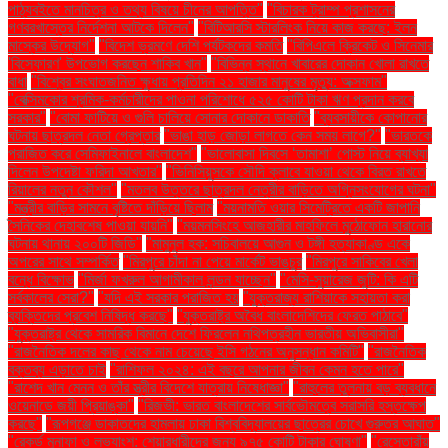
পাঠ্যবইতে মানচিত্র ও তথ্য বিষয়ে চীনের আপত্তি"
"বিচারক ট্রাম্প প্রশাসনের
গণবরখাস্তের নির্দেশনা আটকে দিলেন"
"বিটিআরসি স্টারলিংক নিয়ে কাজ করছে: ইলন
মাস্কের উদ্যোগ"
"বিদেশ ভ্রমণে দেশি পর্যটকদের কমতি
"বিপিএলে ক্রিকেট ও সিনেমার
'বিস্ফোরণ' উপভোগ করছেন শাকিব খান"
"বিভিন্ন স্থানে খাবারের দোকান খোলা রাখতে
বাধা
"বিশ্বের সংঘাতজনিত ক্ষুধায় প্রতিদিন ২১ হাজার মানুষের মৃত্যু: অক্সফাম"
"বেক্সিমকোর শ্রমিক-কর্মচারীদের পাওনা পরিশোধে ৫২৫ কোটি টাকা ঋণ প্রদান করবে
সরকার"
"বোমা ফাটিয়ে ও গুলি চালিয়ে সোনার দোকানে ডাকাতি
"ব্যবসায়ীকে কোপানোর
ঘটনায় ছাত্রদল নেতা গ্রেপ্তার
"ভাঙা হাড় জোড়া লাগতে কেন সময় লাগে?"
"ভারতকে
পরাজিত করে সেমিফাইনালে বাংলাদেশ"
"ভালোবাসা দিবসে ‘তামাশা’ পোস্ট নিয়ে ব্যাখ্যা
দিলেন উপদেষ্টা ফরিদা আখতার"
"ভিনিসিয়ুসকে সৌদি ক্লাবে যাওয়া থেকে বিরত রাখতে
রিয়ালের নতুন কৌশল"
"মতলব উত্তরে ছাত্রদল নেত্রীর বাড়িতে অগ্নিসংযোগের ঘটনা"
"মন্ত্রীর বাড়ির সামনে বৃষ্টিতে দাঁড়িয়ে ছিলাম
"ময়নামতি ওয়ার সিমেট্রিতে একটি জাপানি
সৈনিকের দেহাবশেষ পাওয়া যায়নি"
"ময়মনসিংহে আজহারীর মাহফিলে মুঠোফোন হারানোর
ঘটনায় থানায় ২০০টি জিডি"
"মামুনুল হক: সচিবালয়ে আগুন ও টঙ্গী হত্যাকাণ্ড একে
অপরের সাথে সম্পর্কিত
"মিরপুরে চাঁদা না পেয়ে মার্কেট ভাঙচুর
"মিরপুরে সাকিবের খেলা
বন্ধে বিক্ষোভ
"মির্জা ফখরুল আগামীকাল লন্ডন যাচ্ছেন"
"মেসি-সুয়ারেজ জুটি: কি এটি
সর্বকালের সেরা?"
"যদি এই সরকার পরাজিত হয়
"যুক্তরাজ্য রাশিয়াকে সহায়তা করা
ব্যক্তিদের প্রবেশ নিষিদ্ধ করছে"
"যুক্তরাষ্ট্র অবৈধ বাংলাদেশিদের ফেরত পাঠাবে"
"যুক্তরাষ্ট্র থেকে সামরিক বিমানে দেশে ফিরলেন নথিপত্রহীন ভারতীয় অভিবাসীরা"
"রাজনৈতিক দলের কাছ থেকে নাম চেয়েছে ইসি গঠনের অনুসন্ধান কমিটি"
"রাজনৈতিক
বক্তব্য এড়াতে চাই
"রাশিফল ২০২৪: এই বছরে আপনার জীবন কেমন হতে পারে"
"রাশেদ খান মেনন ও তাঁর স্ত্রীর বিদেশে যাত্রায় নিষেধাজ্ঞা"
"রাহুলের তুলনায় বড় ব্যবধানে
ওয়েনাডে জয়ী প্রিয়াঙ্কা"
"রিজভী: ভারত বাংলাদেশের সার্বভৌমত্বে সরাসরি হস্তক্ষেপ
করছে"
"রূপগঞ্জে ডাকাতদের হামলায় ঢাকা বিশ্ববিদ্যালয়ের ছাত্রের চোখে গুরুতর আঘাত"
"রেকর্ড মুনাফা ও লভ্যাংশ: শেয়ারধারীদের জন্য ৯৭৫ কোটি টাকার ঘোষণা"
"রেস্তোরাঁয়