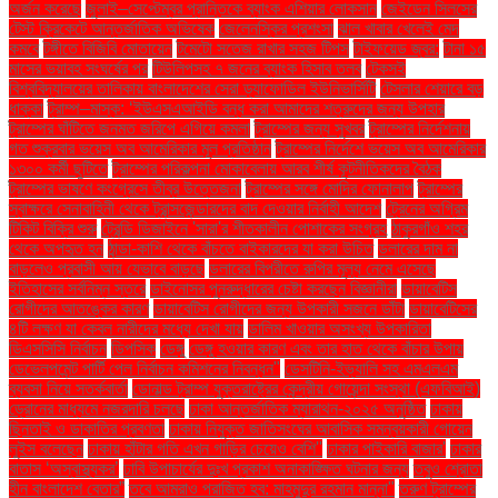
অর্জন করেছে
জুলাই–সেপ্টেম্বর প্রান্তিকে ব্যাংক এশিয়ার লোকসান
জেইডেন সিলসের
টেস্ট ক্রিকেটে আন্তর্জাতিক অভিষেক
জেলেনস্কির প্রশংসা
ঝাল খাবার খেলেই মেদ
কমবে
টঙ্গীতে বিজিবি মোতায়েন
টমেটো সতেজ রাখার সহজ টিপস
টাইফয়েড জ্বর:
টানা ১৫
মাসের ভয়াবহ সংঘর্ষের পর
টিউলিপসহ ৭ জনের ব্যাংক হিসাব তলব
টেকসই
বিশ্ববিদ্যালয়ের তালিকায় বাংলাদেশের সেরা ড্যাফোডিল ইউনিভার্সিটি
টেসলার শেয়ারে বড়
ধাক্কা
ট্রাম্প–মাস্ক: ‘ইউএসএআইডি বন্ধ করা আমাদের শত্রুদের জন্য উপহার
ট্রাম্পের ঘাঁটিতে জনমত জরিপে এগিয়ে কমলা
ট্রাম্পের জন্য সুখবর
ট্রাম্পের নির্দেশনায়
গত শুক্রবার ভয়েস অব আমেরিকার মূল প্রতিষ্ঠান
ট্রাম্পের নির্দেশে ভয়েস অব আমেরিকার
১৩০০ কর্মী ছুটিতে
ট্রাম্পের পরিকল্পনা মোকাবেলায় আরব শীর্ষ কূটনীতিকদের বৈঠক
ট্রাম্পের ভাষণে কংগ্রেসে তীব্র উত্তেজনা
ট্রাম্পের সঙ্গে মোদির ফোনালাপ
ট্রাম্পের
স্বাক্ষরে সেনাবাহিনী থেকে ট্রান্সজেন্ডারদের বাদ দেওয়ার নির্বাহী আদেশ
ট্রেনের অগ্রিম
টিকিট বিক্রি শুরু
ট্রেন্ডি ডিজাইনে 'সারা'র শীতকালীন পোশাকের সংগ্রহ
ঠাকুরগাঁও শহর
থেকে অপহৃত হন
ঠান্ডা-কাশি থেকে বাঁচতে বাইকারদের যা করা উচিত
ডলারের দাম না
বাড়লেও প্রবাসী আয় যেভাবে বাড়ছে
ডলারের বিপরীতে রুপির মূল্য নেমে এসেছে
ইতিহাসের সর্বনিম্ন স্তরে
ডাইনোসর পুনরুদ্ধারের চেষ্টা করছেন বিজ্ঞানীরা
ডায়াবেটিস
রোগীদের আতঙ্কের কারণ
ডায়াবেটিস রোগীদের জন্য উপকারী সজনে ডাঁটা
ডায়াবেটিসের
৪টি লক্ষণ যা কেবল নারীদের মধ্যে দেখা যায়
ডালিম খাওয়ার অসংখ্য উপকারিতা
ডিএসসিসি নির্বাচন
ডিপসিক
ডেঙ্গু
ডেঙ্গু হওয়ার কারণ এবং তার হাত থেকে বাঁচার উপায়
ডেভেলপমেন্ট পার্টি পেল নির্বাচন কমিশনের নিবন্ধন"
ডেসটিনি-ইভ্যালি সহ এমএলএম
ব্যবসা নিয়ে সতর্কবার্তা
ডোনাল্ড ট্রাম্প যুক্তরাষ্ট্রের কেন্দ্রীয় গোয়েন্দা সংস্থা (এফবিআই)
ড্রোনের মাধ্যমে নজরদারি চলছে
ঢাকা আন্তর্জাতিক ম্যারাথন-২০২৫ অনুষ্ঠিত
ঢাকায়
ছিনতাই ও ডাকাতির প্রবণতা
ঢাকায় নিযুক্ত জাতিসংঘের আবাসিক সমন্বয়কারী গোয়েন
লুইস বলেছেন
ঢাকায় হাঁটার গতি এখন গাড়ির চেয়েও বেশি''
ঢাকার পাইকারি বাজার'
ঢাকার
বাতাস ‘অস্বাস্থ্যকর’
ঢাবি উপাচার্যের দুঃখ প্রকাশ অনাকাঙ্ক্ষিত ঘটনার জন্য
তবুও শ্রোতা
হীন বাংলাদেশ বেতার”
তবে আমরাও পরাজিত হব: মাহমুদুর রহমান মান্না"
তরুণ ট্রাম্পের