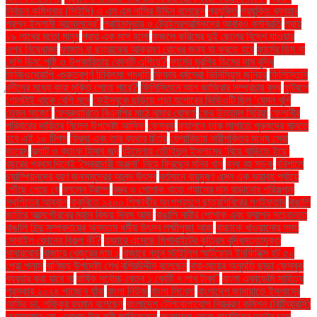
নির্বাচন কমিশনার (সিইসি) এ এম এম নাসির উদ্দিন বলেছেন
প্রযুক্তি
প্রযুক্তি ব্যবহার
প্রশ্ন ইসলামী আন্দোলনের"
প্রাইমমুভার ও ট্রেইলরশ্রমিকদের আবারও কর্মবিরতি
প্রায়
১৯ লাখের মতো মানুষ
প্রায় এক মাস হলো
ফজলে করিমের দুই ছেলের বিদেশ যাওয়ার
ওপর নিষেধাজ্ঞা
ফাঙ্গাস বা ছত্রাকের আক্রমণ রোধের জন্য যা করতে হবে
ফার্মের ডিম না
দেশি ডিম: পুষ্টি ও উপকারিতায় কোনটি এগিয়ে?
ফার্মের মুরগির ডিমের দাম বৃদ্ধি
ফিজিওথেরাপি -গুরুত্বপূর্ণ চিকিৎসা পদ্ধতি
ফিফার বর্ষসেরা ভিনিসিয়ুস জুনিয়র
ফিলিস্তিনি
বন্দীদের মধ্যে কারা মুক্তি পেতে পারে?
ফিলিস্তিনে আল জাজিরার সম্প্রচার বন্ধ
ফুটবলে
গোলটাই থাকে বেশি মনে
ফেইসবুকে ছড়িয়ে পড়া যশোরের ভিডিওটি ছিল ‘যেমন খুশি
তেমন সাজো’
ফেব্রুয়ারিতে বিএনপির মাঠে নামার ঘোষণা
ফের উত্তাল সিরিয়া
ফেলানীর
পরিবারের দায়িত্ব নিলেন উপদেষ্টা আসিফ
ফেসবুক
ফ্যাশনে তাক লাগাতে পুরুষদের মানতে
হবে এই ১০ টিপস
ফ্রিদা এবং তার ব্যথার চিত্র
ফ্লোরিডায় নারীশক্তির মধ্যে সেরা
জায়েদ
ফ্ল্যাট ও ব্যাংক হিসাব জব্দ
বইমেলায় তৌহিদুল ইসলামের ‘বিয়ে বাড়িতে ইয়ে’
বছরের প্রথম দিনেই ‘স্বৈরাচারী অঞ্জনা’ নিয়ে ফিরছেন মনির খান
বন্ধ বহু সড়ক
বরিশালে
চ্যাম্পিয়নদের বরণ জনসমুদ্রের আনন্দ উৎসব
বর্তমানে বায়ুদূষণ এমন এক ভয়াবহ পর্যায়ে
পৌঁছে গেছে যে
বললেন ট্রাম্প
বস্ত্র ও পোশাক খাতে গ্যাসের দাম বাড়ানোর পরিকল্পনা
স্থগিতের আহ্বান
বাকৃবিতে ১২০০ শিক্ষার্থীর অংশগ্রহণে ছাত্রশিবিরের গণইফতার
বাঙালি
জাতির আত্মগৌরবের মহান বিজয় দিবস আজ
বাঙালি নারীর পোশাক এবং ফ্যাশন সচেতনতা
বাঙালি হিন্দু সম্প্রদায়ের অন্যতম ধর্মীয় উৎসব লক্ষ্মীপূজা আজ
বাচ্চাকে খাওয়ানোর সময়
মোবাইল ফোনের বিকল্প কী?
বাজারে এসেছে গিগাবাইটের কৃত্রিম বুদ্ধিমত্তাযুক্ত
মাদারবোর্ড
বাজারে খেজুরের দাম ১
বাজারে নতুন স্টাইলিশ স্মার্টফোন ইনফিনিক্স হট ৫০
প্রো প্লাস
বাণিজ্য উপদেষ্টা শেখ বশিরউদ্দীন বলেছেন
বাবা-মায়ের অনুমতি ছাড়া ফেসবুক
ব্যবহার করা যাবে না
বার্ষিক সর্বোচ্চ বেতন ১ কোটি ৭ লাখ টাকা"
বাংলা একাডেমি সাহিত্য
পুরস্কার ২০২৪ পাচ্ছেন যাঁরা
বাংলা নিউজ
বাংলা সিনেমা
বাংলাদেশ জামায়াতে ইসলামের
আমির ডা. শফিকুর রহমান বলেছেন
বাংলাদেশ টেলিযোগাযোগ নিয়ন্ত্রণ কমিশন (বিটিআরসি)
চেয়ারম্যান মো. এমদাদ উল বারী জানিয়েছেন
বাংলাদেশ থেকে গার্মেন্টসের অর্ডার চলে