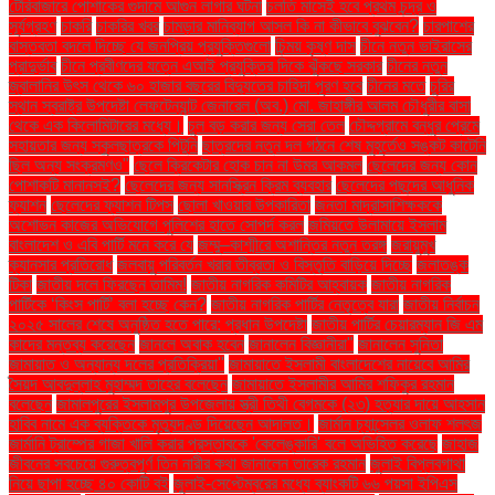
টেরিবাজারে পোশাকের গুদামে আগুন লাগার ঘটনা
চলতি মাসেই হবে প্রথম চন্দ্র ও
সূর্যগ্রহণ
চাকরি
চাকরির খবর
চামড়ার মানিব্যাগ আসল কি না কীভাবে বুঝবেন?
চারপাশের
বাস্তবতা বদলে দিচ্ছে যে জনপ্রিয় প্রযুক্তিগুলো
চিন্ময় কৃষ্ণ দাস
চীনে নতুন ভাইরাসের
প্রাদুর্ভাব
চীনে প্রবীণদের যত্নে এআই প্রযুক্তির দিকে ঝুঁকছে সরকার
চীনের নতুন
জ্বালানির উৎস থেকে ৬০ হাজার বছরের বিদ্যুতের চাহিদা পূরণ হবে
চীনের মতে
চুরির
স্থান স্বরাষ্ট্র উপদেষ্টা লেফটেন্যান্ট জেনারেল (অব.) মো. জাহাঙ্গীর আলম চৌধুরীর বাসা
থেকে এক কিলোমিটারের মধ্যে।
চুল বড় করার জন্য সেরা তেল
চৌদ্দগ্রামে বন্ধুর প্রেমে
সহায়তার জন্য স্কুলছাত্রকে পিটুনি
ছাত্রদের নতুন দল গঠনে শেষ মুহূর্তেও সঙ্কট কাটেনি
ছিল অন্য সংক্রমণও"
ছেলে ক্রিকেটার হোক চান না উমর আকমল
ছেলেদের জন্য কোন
পোশাকটি মানানসই?
ছেলেদের জন্য সানস্ক্রিন ক্রিম ব্যবহার
ছেলেদের পছন্দের আধুনিক
ফ্যাশন
ছেলেদের ফ্যাশন টিপস
ছোলা খাওয়ার উপকারিতা
জনতা মাদ্রাসাশিক্ষককে
অশোভন কাজের অভিযোগে পুলিশের হাতে সোপর্দ করল
জমিয়তে উলামায়ে ইসলাম
বাংলাদেশ ও এবি পার্টি মনে করে যে
জম্মু–কাশ্মীরে অশান্তির নতুন তরঙ্গ
জরায়ুমুখ
ক্যানসার প্রতিরোধ
জলবায়ু পরিবর্তন খরার তীব্রতা ও বিস্তৃতি বাড়িয়ে দিচ্ছে
জলাতঙ্ক
টিকা
জাতীয় দলে ফিরছেন তামিম!
জাতীয় নাগরিক কমিটির আহ্বায়ক
জাতীয় নাগরিক
পার্টিকে ‘কিংস পার্টি’ বলা হচ্ছে কেন?
জাতীয় নাগরিক পার্টির নেতৃত্বে যারা
জাতীয় নির্বাচন
২০২৫ সালের শেষে অনুষ্ঠিত হতে পারে: প্রধান উপদেষ্টা
জাতীয় পার্টির চেয়ারম্যান জি এম
কাদের মন্তব্য করেছেন
জানলে অবাক হবেন
জানালেন বিজ্ঞানীরা"
জানালেন সুনিতা
জামায়াত ও অন্যান্য দলের প্রতিক্রিয়া''
জামায়াতে ইসলামী বাংলাদেশের নায়েবে আমির
সৈয়দ আবদুল্লাহ মুহাম্মদ তাহের বলেছেন
জামায়াতে ইসলামীর আমির শফিকুর রহমান
বলেছেন
জামালপুরের ইসলামপুর উপজেলায় স্ত্রী তিথী বেগমকে (২৩) হত্যার দায়ে আহসান
হাবিব নামে এক ব্যক্তিকে মৃত্যুদণ্ড দিয়েছেন আদালত।
জার্মান চ্যান্সেলর ওলাফ শলৎজ
জার্মানি ট্রাম্পের গাজা খালি করার প্রস্তাবকে 'কেলেঙ্কারি' বলে অভিহিত করেছে
জাহাজ
জীবনের সবচেয়ে গুরুত্বপূর্ণ তিন নারীর কথা জানালেন তারেক রহমান
জুলাই বিপ্লবগাথা
নিয়ে ছাপা হচ্ছে ৪০ কোটি বই
জুলাই-সেপ্টেম্বরের মধ্যে ব্যাংকটি ৬৬ পয়সা ইপিএস