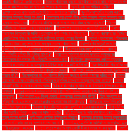
৮০টির পরিবর্তে ৭৮টি প্রশ্ন"
"জিনস পরিবর্তন করতে অস্বীকার করায় দাবা চ্যাম্পিয়নশিপ
থেকে বাদ পড়লেন বর্তমান চ্যাম্পিয়ন কার্লসেন"
"জুলাই মাসের শহীদরা দুর্নীতি ও
দুঃশাসনমুক্ত বাংলাদেশ চেয়েছিলেন: জামায়াত আমির"
"জুলাই-আগস্টের মধ্যে জাতীয়
নির্বাচন সম্ভব: মির্জা ফখরুল"
"টাঙ্গাইলে আওয়ামী লীগ নেতা ফারুক হত্যা মামলার রায়ে
হতবাক সন্তানেরা
"টেনিসের রানি’র সঙ্গে সাক্ষাৎ করে উচ্ছ্বসিত নেইমার"
"ট্রাম্প
পেন্টাগনের নিয়ন্ত্রণ কেন নিতে চান?"
"ট্রাম্প প্রশাসন ডিম আমদানি করবে"
"ট্রাম্প
প্রশাসন বিশ্বব্যাপী মার্কিন দূতাবাসে কর্মী কমানোর সিদ্ধান্ত"
"ট্রাম্প প্রশাসনের নির্দেশে
ওয়াশিংটনে ইউএসএআইডির কর্মীদের বাসায় থাকার নির্দেশ"
"ট্রাম্প প্রশাসনের পরিকল্পনা:
যুক্তরাষ্ট্রের নেতৃত্বে বিশ্ব স্বাস্থ্য সংস্থা পরিচালনা"
"ট্রাম্প প্রেসিডেন্ট হলে কি
যুক্তরাষ্ট্রে আদানির সমস্যা সমাধান হবে?"
"ট্রাম্পের বিদ্বেষপূর্ণ বক্তব্য: গাজায়
যুদ্ধবিরতি চুক্তি কি ঝুঁকির মধ্যে?"
"ট্রাম্পের শুল্কের কারণে ভারতে অ্যাপলের
আইফোন উৎপাদনে কী পরিবর্তন আসতে পারে"
"ডিজিটাল উদ্ভাবনের নৈতিক ব্যবহার:
সামাজিক সংহতি ও অন্তর্ভুক্তি নিশ্চিতকরণে একটি কর্মশালা"
"ডিপ্লোমা ডিগ্রি বাতিলের
পর এবার গ্রেফতার হলেন ইস্তাম্বুলের মেয়র"
"ডিসি পদে কর্মকর্তাদের আগ্রহ হঠাৎ কমার
কারণ কী?"
"ডিসেম্বরের মধ্যে জেলার বিভিন্ন স্থানে কমিটি গঠনের পরিকল্পনা"
"ঢাকার
ইজতেমা থেকে ফেরার পথে পশ্চিমবঙ্গে মুসলিম তরুণকে আক্রান্ত করা হয়েছে"
"ঢাকার
জাহাঙ্গীর টাওয়ারে ক্যাফেতে আগুন
"ঢাকার রাস্তায় ধুলোর কারণে বাড়ছে শিশুদের স্বাস্থ্য
সমস্যা"
"তত্ত্বাবধায়ক সরকার ব্যবস্থা নিয়ে ৩টি রিভিউ আবেদন শুনানির তারিখ ১৭
নভেম্বর"
"তিন দশকে ৩০ বিশ্ব রেকর্ড: জাকেরের অসাধারণ কীর্তি"
"তিন সপ্তাহ পর
মুক্তিপণের ২৫ লাখ টাকা দেওয়ার পর তরুণের লাশ উদ্ধার"
"থাইরয়েড সম্পর্কিত ৫টি
প্রচলিত ভুল ধারণা"
"দিনাজপুরে মৌসুম শেষেও সুগন্ধি ধানের দাম হ্রাস"
"দীপু মনি ও
তাঁর স্বামীর বিরুদ্ধে দুদকের মামলা দায়ের"
"দুই প্ল্যাটফর্মের সমানসংখ্যক নেতা নিয়ে
নতুন দলের কমিটি
"দুটি আলংকারিক উদ্ভিদের বিবরণ"
"দুদকের মামলায় ইয়াবা ব্যবসায়ীর
৭৬ লাখ টাকার অবৈধ সম্পদ উদ্ধারের দাবি
"দেশে এইচএমপিভি ভাইরাসে আক্রান্ত এক
নারী মৃত্যুবরণ করেছেন
"দেশে বছরে প্রায় ৩ লাখ কোটি টাকার শুল্ক ও কর ছাড়"
"নওগাঁয়