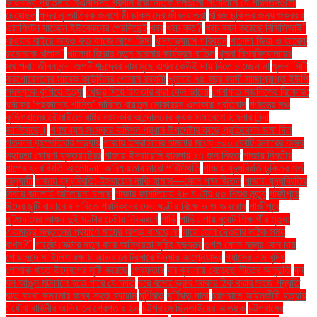
ভারসাম্য প্রতিষ্ঠায় বিএনপিসহ প্রধান রাজনৈতিক দলগুলো সংবিধানে যে পরিবর্তনগুলো
চেয়েছিল
ক্ষুদ্র নৃ-তাত্বিক জনগোষ্ঠী চাকমাদের জীবনযাত্রা
খনিজ চুক্তির জন্য শুক্রবার
ওয়াশিংটন যাচ্ছেন ইউক্রেনের প্রেসিডেন্ট
খবর
খরচ কত?
খরচ বহন করেছে বিসিসিআই"
খাওয়ার বাইরে আরও কত কাজে লাগে ডিম!
খাদ্যাভ্যাসে পরিবর্তন
খালেদা জিয়া ও তারেক
রহমানকে খালাস''
খালেদা জিয়ার নতুন মামলার কার্যক্রম বাতিল
খুলনা বিশ্ববিদ্যালয়ের
স্থাপনা: জীবনানন্দ–জগদীশচন্দ্রের নাম মুছে এখন কেউই দায় নিতে চাচ্ছেন না
খুলনা সিটি
করপোরেশনের সাবেক কাউন্সিলর গোলাম রব্বানী
খুলনায় ৭৪ বছর বয়সী সাজাপ্রাপ্ত ইউপি
সদস্যকে কুপিয়ে হত্যা
খেজুর দিয়ে ইফতার করা কেন ভালো
খেলাফত মজলিসের বিক্ষোভ:
ধর্ষকের ‘প্রকাশ্যে শাস্তি’ দাবিতে বায়তুল মোকাররম এলাকায় প্রতিবাদ
গণতন্ত্র মঞ্চ
কুড়িগ্রামের রৌমারীতে রাষ্ট্র সংস্কার আন্দোলনের কৃষক সমাবেশে হামলার নিন্দা
জানিয়েছে।
গণমাধ্যম সংস্কার কমিশন প্রধান উপদেষ্টার কাছে প্রতিবেদন জমা দিল
গতকাল বৃহস্পতিবার সন্ধ্যায়
গাজায় ইসরাইলের হামলার মধ্যে ৮০০ কোটি ডলারের অস্ত্র
সহায়তা ঘোষণা যুক্তরাষ্ট্রের
গাজায় ইসরায়েলি হামলায় ১৭ জন নিহত
গাজায় দ্বিতীয়
ধাপের যুদ্ধবিরতি আলোচনা: অনিশ্চয়তার মাঝে পরিস্থিতি
গাজায় যুদ্ধবিরতি চুক্তির শর্ত
অনুযায়ী
গাজায় যুদ্ধবিরতি: ইসরায়েল নাকি হামাস—কোন পক্ষ জিতল
গাজায় যুদ্ধবিরতির
বিষয়ে ভালোই আলোচনা চলছে
গাজার জাবালিয়ায় ৪৮ ঘণ্টায় ৫০ শিশুর মৃত্যু
গাজীপুরে
ঈদের ছুটি বাড়ানোর দাবিতে শ্রমিকদের দেড় ঘণ্টার বিক্ষোভ ও অবরোধ
গাজীপুরে
ঝুটগুদামের আগুন দুই ঘণ্টার চেষ্টায় নিয়ন্ত্রণে
গাড়ি
গাড়িচাপায় বুয়েট শিক্ষার্থীর মৃত্যু:
একমাত্র সন্তানের প্রয়াণে মায়ের অশ্রু থামছে না
গায়ে তেল দেওয়ার সঠিক সময়
কখন?"
গার্মেন্ট সেক্টরে নতুন করে অস্থিরতা সৃষ্টির ষড়যন্ত্র
গুগল ফোন নম্বর কেন চায়
গোয়ালন্দে মা ইলিশ রক্ষায় অভিযানে ট্রলারে উদ্ধার আগ্নেয়াস্ত্র
গ্যাসের দাম বৃদ্ধি
পোশাক খাতে উদ্বেগের সৃষ্টি করেছে
গ্রেফতার
ঘন কুয়াশায় বেড়েছে শীতের অনুভূতি
ঘন
ঘন আঙুল মটকালে হতে পারে যে ক্ষতি
ঘরে বসেই ভ্রুর আকার ঠিক করার সহজ পদ্ধতি
ঘাড় ব্যথা কমানোর জন্য সহজ ব্যায়াম
ঘূর্ণিঝড়
ঘূর্ণিঝড় দানা
চট্টগ্রামে আইনজীবী হত্যায়
: যৌথ বাহিনীর অভিযানে গ্রেপ্তার ২০
চট্টগ্রামে ছিনতাইয়ের আতঙ্ক
চট্টগ্রামের