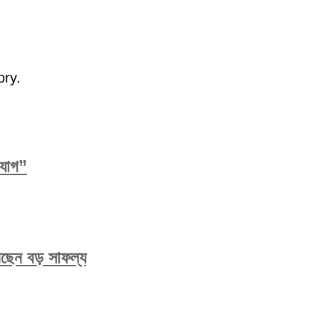
ory.
িযোগ”
করেছেন বড় সাফল্য