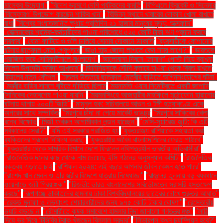
মাস্কের উদ্যোগ"
"বিদেশ ভ্রমণে দেশি পর্যটকদের কমতি
"বিপিএলে ক্রিকেট ও সিনেমার
'বিস্ফোরণ' উপভোগ করছেন শাকিব খান"
"বিভিন্ন স্থানে খাবারের দোকান খোলা রাখতে
বাধা
"বিশ্বের সংঘাতজনিত ক্ষুধায় প্রতিদিন ২১ হাজার মানুষের মৃত্যু: অক্সফাম"
"বেক্সিমকোর শ্রমিক-কর্মচারীদের পাওনা পরিশোধে ৫২৫ কোটি টাকা ঋণ প্রদান করবে
সরকার"
"বোমা ফাটিয়ে ও গুলি চালিয়ে সোনার দোকানে ডাকাতি
"ব্যবসায়ীকে কোপানোর
ঘটনায় ছাত্রদল নেতা গ্রেপ্তার
"ভাঙা হাড় জোড়া লাগতে কেন সময় লাগে?"
"ভারতকে
পরাজিত করে সেমিফাইনালে বাংলাদেশ"
"ভালোবাসা দিবসে ‘তামাশা’ পোস্ট নিয়ে ব্যাখ্যা
দিলেন উপদেষ্টা ফরিদা আখতার"
"ভিনিসিয়ুসকে সৌদি ক্লাবে যাওয়া থেকে বিরত রাখতে
রিয়ালের নতুন কৌশল"
"মতলব উত্তরে ছাত্রদল নেত্রীর বাড়িতে অগ্নিসংযোগের ঘটনা"
"মন্ত্রীর বাড়ির সামনে বৃষ্টিতে দাঁড়িয়ে ছিলাম
"ময়নামতি ওয়ার সিমেট্রিতে একটি জাপানি
সৈনিকের দেহাবশেষ পাওয়া যায়নি"
"ময়মনসিংহে আজহারীর মাহফিলে মুঠোফোন হারানোর
ঘটনায় থানায় ২০০টি জিডি"
"মামুনুল হক: সচিবালয়ে আগুন ও টঙ্গী হত্যাকাণ্ড একে
অপরের সাথে সম্পর্কিত
"মিরপুরে চাঁদা না পেয়ে মার্কেট ভাঙচুর
"মিরপুরে সাকিবের খেলা
বন্ধে বিক্ষোভ
"মির্জা ফখরুল আগামীকাল লন্ডন যাচ্ছেন"
"মেসি-সুয়ারেজ জুটি: কি এটি
সর্বকালের সেরা?"
"যদি এই সরকার পরাজিত হয়
"যুক্তরাজ্য রাশিয়াকে সহায়তা করা
ব্যক্তিদের প্রবেশ নিষিদ্ধ করছে"
"যুক্তরাষ্ট্র অবৈধ বাংলাদেশিদের ফেরত পাঠাবে"
"যুক্তরাষ্ট্র থেকে সামরিক বিমানে দেশে ফিরলেন নথিপত্রহীন ভারতীয় অভিবাসীরা"
"রাজনৈতিক দলের কাছ থেকে নাম চেয়েছে ইসি গঠনের অনুসন্ধান কমিটি"
"রাজনৈতিক
বক্তব্য এড়াতে চাই
"রাশিফল ২০২৪: এই বছরে আপনার জীবন কেমন হতে পারে"
"রাশেদ খান মেনন ও তাঁর স্ত্রীর বিদেশে যাত্রায় নিষেধাজ্ঞা"
"রাহুলের তুলনায় বড় ব্যবধানে
ওয়েনাডে জয়ী প্রিয়াঙ্কা"
"রিজভী: ভারত বাংলাদেশের সার্বভৌমত্বে সরাসরি হস্তক্ষেপ
করছে"
"রূপগঞ্জে ডাকাতদের হামলায় ঢাকা বিশ্ববিদ্যালয়ের ছাত্রের চোখে গুরুতর আঘাত"
"রেকর্ড মুনাফা ও লভ্যাংশ: শেয়ারধারীদের জন্য ৯৭৫ কোটি টাকার ঘোষণা"
"রেস্তোরাঁয়
ভ্যাট বাড়ছে না
"রৌমারীতে কৃষক সমাবেশে হামলার নিন্দা জানালো গণতন্ত্র মঞ্চ"
"লাঠি
দিয়ে ভর দিয়ে টিসিবির ট্রাক খুঁজছেন বিল্লাল সরদার"
"লিভারপুল কখন চ্যাম্পিয়ন হবে?"