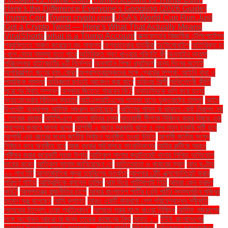
Here's the Difference Everyone's Googling (2026 Guide)
Trump Coin
Trump crypto coin
USA's World Cup Run Just
Got a Crypto Twist — Here's What That Actually Means
ViralShorts
what is a Trump Account
অক্সফোর্ডের বিজ্ঞানীরা টেলিপোর্টেশন
প্রযুক্তিতে অর্জন করেছেন বড় সাফল্য
অগ্রযাত্রার যাত্রীরা
অটোমোবাইল
অতিরিক্ত চা
খেলে যেসব সমস্যা হতে পারে
অতিরিক্ত লবণ খাওয়ার পরিণতি কী
অনলাইন ব্যবসা
পরিচালনায় হাইকোর্টের ৯টি নির্দেশনা
অনলাইন শিক্ষা প্ল্যাটফর্ম
অন্য দিনের মতোই
অপরিকল্পিত ঋণের বৃহৎ বোঝা
অপ্রাপ্তবয়স্কদের সঙ্গে প্রেমের সম্পর্ক: আইনি বাধা ও
সামাজিক সমস্যা
অভিজ্ঞতা ছাড়াই আবেদন করা যাবে
অভিনয় শিল্পী
অভিনেত্রী কীর্তি
সুরেশের বিবাহ সম্পন্ন
অস্কার জিততে পারবেন কি?
অ্যাডমিনকে গুলি করে হত্যা
অ্যালোভেরার বিভিন্ন ব্যবহার
আইএসআইএসের পতাকা হাতে যুক্তরাষ্ট্রে হামলা!
আইন
উপদেষ্টা অধ্যাপক আসিফ নজরুল জানিয়েছেন
আইনের শাসন না থাকলে কেউ নিরাপদ নয়
- তারেক রহমান
আইপিএলে বেতন বৃদ্ধির চমক
আওয়ামী লীগকে নিষিদ্ধ করার বিষয়ে এক
প্রশ্নের জবাবে মান্না বলেন
আগামী ২ বছরে সরকারি খাতে ৫ লাখ নতুন চাকরি সৃষ্টি হবে
আগামী এক বছরের মধ্যে জাতীয় নির্বাচন অনুষ্ঠিত হওয়া উচিত
আগামী জাতীয় সংসদ
নির্বাচন কবে অনুষ্ঠিত হবে
আজ বুধবার সচিবালয়ে সাংবাদিকদের
আটার রুটিকে আরও
পুষ্টিকর করার কয়েকটি সহজ উপায়
আতিকুল সালাম ক্যান্টনমেন্ট থানায় লিখিত অভিযোগ
দায়ের করেন
আতিকুল সালাম জানিয়েছেন যে
আতিথেয়তা ও খাবারের স্বাদ
আধ ঘণ্টায়
২০ লাখ হিট
আন্তর্জাতিক মুদ্রা তহবিলের সতর্কতা
আপনার ঠোঁট এক্সফোলিয়েট করার
পরিপূর্ণ গাইড
আফ্রিদিকে বললেন তামিম
আম দিয়ে পাটিসাপটা পিঠা
আমরা কেন ভ্রমণ
করি?
আমলাতন্ত্র রাজনীতির চাপে
আমার বাংলাদেশ পার্টির (এবি পার্টি) সদস্যসচিব মজিবুর
রহমান মঞ্জু বলেছেন
আমি ক্লান্ত
আরও একটি কারখানা পেল পরিবেশবান্ধব স্বীকৃতি
আসকের উদ্বেগ: ঢাকা প্রতিবেদন"
আসামে গরুর মাংস খাওয়া নিষিদ্ধ
আসিফ নজরুলের
সঙ্গে অশোভন আচরণের জন্য তারেক রহমানের নিন্দা
আহত ১".
ইইউ বাংলাদেশের