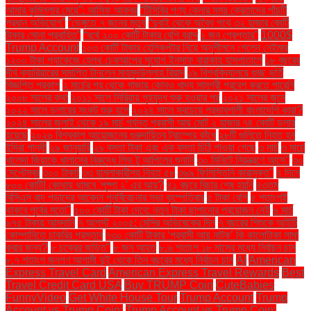
আমার কুমিল্লার মেয়ে”: আসিফ আকবর
“টিসিবির পণ্য কেনার সময় ক্রেতাদের পাঁচটি
প্রধান অভিযোগ”
“ডেঙ্গুতে ৭ জনের মৃত্যু
“দুবাই থেকে অবৈধ পথে ৩২ হাজার কোটি
টাকার সোনা প্রবাহিত”
“বর্ষে ২০০ কোটি টাকার বেশি বরাদ্দ
১ জন গ্রেপ্তার"
1000$
Trump Account
১০৩ কোটি টাকার হেলিকপ্টার নিয়ে অনুশীলনে গেলেন নেইমার
১২০০ টাকা প্যাকেজে হেলথ চেকআপের সুযোগ ইনসাফ বারাকাহ হাসপাতালে
১৮ বছরের
দীর্ঘ ক্যারিয়ারের সমাপ্তি টানলেন মাহমুদউল্লাহ রিয়াদ
১৯ বিশ্ববিদ্যালয়ে গুচ্ছ ভর্তি
বিজ্ঞপ্তি প্রকাশ
২ মার্চের পর থেকে গাজায় কোনও খাদ্য সামগ্রী প্রবেশ করতে পারেনি
২০০৮ সালের কথা
২০১১ সালে সিরিয়ায় গৃহযুদ্ধ শুরু হওয়ার পর
২০২১ সালের জুনে
২০২২ সালে ডলারের সংকট শুরু হলে
২০২৪ সালে সবচেয়ে প্রভাবশালী বাংলাদেশি কারা?
২০২৪ সালের জুলাই থেকে ১৯ মার্চ পর্যন্ত প্রবাসী আয় মোট ২ হাজার ৭৪ কোটি ডলার
হয়েছে
২০২৬ বিশ্বকাপ আয়োজনের গুরুদায়িত্ব ট্রাম্পের কাঁধে
২৮টি গুলিতে নিহত হন
ইন্দিরা গান্ধী
২৯ জানুয়ারি
২৯ বস্তা টাকা এবং এক বস্তা চিঠি পাওয়া গেছে
৩ মার্চ
৩ মার্চে
খালেদা জিয়াকে খালাসের বিরুদ্ধে লিভ টু আপিলের শুনানি
৩০ মিনিটে নিয়ন্ত্রণে আসে"
৩০
সেপ্টেম্বর
৩০০ টাকা!
৩৩ হামলাকারীসহ নিহত ৫৮
৩৬৯ ফিলিস্তিনি কারামুক্ত"
৪ দিনে
৮০০ কোটি! কোথায় থামবে 'পুষ্পা ২' এর আয়?
৪১ বছরে বিচার শেষ হয়নি
৪৩তম
বিসিএস বাদ পড়াদের আবেদন পুনর্বিবেচনার সভা বৃহস্পতিবার
৫ টাকা বেশি
৫ শতাংশই
থাকবে পূর্বের মতো"
৫০০ কোটি টাকা দেবে: নতুন টাকা ছাপানোর প্রয়োজন নেই
৬ মার্চ
৬৭৫ টাকায় আমদানি
৭ আগস্ট ২০০৫: মেসির অভিষেকের দিন
৭ বছরের শিশুকে আইটি
কোম্পানিতে চাকরির প্রস্তাব
৭৩০ কোটি টাকার ‘প্রবাসী আয় নাটক’ কি কালোটাকা সাদা
করার জন্য?
৮ চক্রের জড়িত"
৮ জন আহত
৮.৬ শতাংশ ১৮ মাসের মধ্যে নির্বাচন চান
৮.৭ শতাংশ জনগণ আগামী দুই থেকে তিন বছরের মধ্যে নির্বাচন চান
AI
American
Express Travel Card
American Express Travel Rewards
Best
Travel Credit Card USA
Buy TRUMP Coin
CuteBabies
FunnyVideo
Get White House Tour
Trump Account
Trump
Account vs Trump Coin:
Trump Account vs Trump Coin: