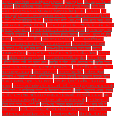
বাস্তবতা বদলে দিচ্ছে যে জনপ্রিয় প্রযুক্তিগুলো
চিন্ময় কৃষ্ণ দাস
চীনে নতুন ভাইরাসের
প্রাদুর্ভাব
চীনে প্রবীণদের যত্নে এআই প্রযুক্তির দিকে ঝুঁকছে সরকার
চীনের নতুন
জ্বালানির উৎস থেকে ৬০ হাজার বছরের বিদ্যুতের চাহিদা পূরণ হবে
চীনের মতে
চুরির
স্থান স্বরাষ্ট্র উপদেষ্টা লেফটেন্যান্ট জেনারেল (অব.) মো. জাহাঙ্গীর আলম চৌধুরীর বাসা
থেকে এক কিলোমিটারের মধ্যে।
চুল বড় করার জন্য সেরা তেল
চৌদ্দগ্রামে বন্ধুর প্রেমে
সহায়তার জন্য স্কুলছাত্রকে পিটুনি
ছাত্রদের নতুন দল গঠনে শেষ মুহূর্তেও সঙ্কট কাটেনি
ছিল অন্য সংক্রমণও"
ছেলে ক্রিকেটার হোক চান না উমর আকমল
ছেলেদের জন্য কোন
পোশাকটি মানানসই?
ছেলেদের জন্য সানস্ক্রিন ক্রিম ব্যবহার
ছেলেদের পছন্দের আধুনিক
ফ্যাশন
ছেলেদের ফ্যাশন টিপস
ছোলা খাওয়ার উপকারিতা
জনতা মাদ্রাসাশিক্ষককে
অশোভন কাজের অভিযোগে পুলিশের হাতে সোপর্দ করল
জমিয়তে উলামায়ে ইসলাম
বাংলাদেশ ও এবি পার্টি মনে করে যে
জম্মু–কাশ্মীরে অশান্তির নতুন তরঙ্গ
জরায়ুমুখ
ক্যানসার প্রতিরোধ
জলবায়ু পরিবর্তন খরার তীব্রতা ও বিস্তৃতি বাড়িয়ে দিচ্ছে
জলাতঙ্ক
টিকা
জাতীয় দলে ফিরছেন তামিম!
জাতীয় নাগরিক কমিটির আহ্বায়ক
জাতীয় নাগরিক
পার্টিকে ‘কিংস পার্টি’ বলা হচ্ছে কেন?
জাতীয় নাগরিক পার্টির নেতৃত্বে যারা
জাতীয় নির্বাচন
২০২৫ সালের শেষে অনুষ্ঠিত হতে পারে: প্রধান উপদেষ্টা
জাতীয় পার্টির চেয়ারম্যান জি এম
কাদের মন্তব্য করেছেন
জানলে অবাক হবেন
জানালেন বিজ্ঞানীরা"
জানালেন সুনিতা
জামায়াত ও অন্যান্য দলের প্রতিক্রিয়া''
জামায়াতে ইসলামী বাংলাদেশের নায়েবে আমির
সৈয়দ আবদুল্লাহ মুহাম্মদ তাহের বলেছেন
জামায়াতে ইসলামীর আমির শফিকুর রহমান
বলেছেন
জামালপুরের ইসলামপুর উপজেলায় স্ত্রী তিথী বেগমকে (২৩) হত্যার দায়ে আহসান
হাবিব নামে এক ব্যক্তিকে মৃত্যুদণ্ড দিয়েছেন আদালত।
জার্মান চ্যান্সেলর ওলাফ শলৎজ
জার্মানি ট্রাম্পের গাজা খালি করার প্রস্তাবকে 'কেলেঙ্কারি' বলে অভিহিত করেছে
জাহাজ
জীবনের সবচেয়ে গুরুত্বপূর্ণ তিন নারীর কথা জানালেন তারেক রহমান
জুলাই বিপ্লবগাথা
নিয়ে ছাপা হচ্ছে ৪০ কোটি বই
জুলাই-সেপ্টেম্বরের মধ্যে ব্যাংকটি ৬৬ পয়সা ইপিএস
অর্জন করেছে
জুলাই–সেপ্টেম্বর প্রান্তিকে ব্যাংক এশিয়ার লোকসান
জেইডেন সিলসের
টেস্ট ক্রিকেটে আন্তর্জাতিক অভিষেক
জেলেনস্কির প্রশংসা
ঝাল খাবার খেলেই মেদ