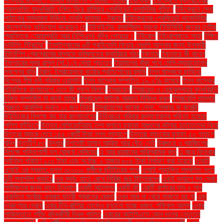
সংস্কার উদ্যোগে সমর্থন জানালেন - হাদজা লাহবিব
ইউক্রেন
ইউক্রেনে যুক্তরাষ্ট্রের
প্রস্তাবিত যুদ্ধবিরতি চুক্তি নিয়ে রাশিয়ার প্রেসিডেন্ট ভ্লাদিমির পুতিনে
ইউক্রেনে সেনা
পাঠানোর সম্ভাবনা উড়িয়ে দেননি কানাডা - ট্রুডো
ইউক্রেনের প্রেসিডেন্ট ভলোদিমির
জেলেনস্কি অভিযোগ করেছেন যে
ইউনাইটেড কমার্শিয়াল ব্যাংক (ইউসিবি) বছরের তৃতীয়
প্রান্তিকে শেয়ারপ্রতি আয় (ইপিএস) বৃদ্ধি পেয়েছে।
ইউরোপ
ইউরোপজুড়ে সাড়া
ইঙ্গিত
ডাউনিং স্ট্রিটের"
ইনস্টাগ্রামের ৬টি প্রাইভেসি ফিচার যেগুলি আপনার জন্য উপকারী
ইন্টার্নশিপ প্রোগ্রামের মাধ্যমে ভবিষ্যতের ক্যারিয়ার গঠন
ইফতার
ইফতারে কী খাবেন
ইফতারের সময় রাসুল (সা.) যে দোয়া পড়তেন
ইয়ামালের বাঁকা পথে মেসি-ম্যারাডোনার
স্বপ্নের বাড়ি
ইরান: ইসরায়েলকে কঠোর প্রতিশোধের হুমকি
ইলন মাস্ককে ছাড়িয়ে
বিশ্বের শীর্ষ ধনী পরিবার ওয়ালটন
ইলন মাস্কের সম্পত্তি ১৯.২% কমেছে
ইলন মাস্কের
স্টারলিংক বাংলাদেশে এলে কী সুফল মিলবে
ইসরায়েল
ইসরায়েল ও হেজবুল্লাহর যুদ্ধবিরতি
চুক্তি সম্পর্কিত যা জানা যাচ্ছে
ইসরায়েল মাইকে আজান নিষিদ্ধ করল
ইসরায়েলি হামলায়
বৈরুতে আবাসিক ভবনে ১১ জন নিহত
ইসরায়েলের সাবেক সেনা: 'গাজায় যা করেছি
উইন্ডিজের বিপক্ষে বড় হার বাংলাদেশের
উড়িরচরে পরিবার কল্যাণকেন্দ্র পরিণত হয়েছে
পুলিশ ফাঁড়িতে
উত্তর মেসিডোনিয়ায় নৈশ ক্লাবে ভয়াবহ আগুনের ঘটনায় হতাহতদের নিয়ে
উত্তরা ব্যাংক দেবে ১৪৫ কোটি টাকা নগদ লভ্যাংশ
উত্তরা ব্যাংকের মুনাফা ৫০ শতাংশ
বৃদ্ধি
উত্তীর্ণ ৮৩
উদ্ধার
উপদেষ্টা হাসান আরিফ আর বেঁচে নেই
উরুগুয়ে ও ব্রাজিলের
বিপক্ষে শক্তিশালী দল ঘোষণা মেসিদের
এ আর রহমানের পারিশ্রমিক কত
এ বছর ফিতরার
সর্বনিম্ন পরিমাণ ১১০ টাকা এবং সর্বোচ্চ ২ হাজার ৮০৫ টাকা নির্ধারণ করা হয়েছে
এআই
এআই এর প্রভাব: গুগল ৩০০০০ কর্মীকে ছাঁটাইয়ের পথে
এআই প্রযুক্তি সম্বলিত নতুন
দুটি ল্যাপটপ বাজারে
এক ম্যাচ হাতে রেখে সিরিজ জয় টাইগারদের
একই অ্যাপে সব সেবা:
পর্যটকদের জন্য নতুন উদ্যোগ
একটি আন্দোলন
একটি বই
একটি বার্গারের দাম ৫ লাখ
একদিনে সর্বোচ্চ ওমরাহ যাত্রী প্রবাহের রেকর্ড
এখন আর না খেয়ে থাকতে হয় না
এবং
তারুণ্যের দ্রোহ
এবার চীন-রাশিয়া থেকেও ছড়ানো হচ্ছে গুজব: শফিকুল আলম
এবার
পাকিস্তানে শহীদ বুদ্ধিজীবী দিবস পালিত
এবারের আইপিএলে কোন দলের নেতৃত্বে