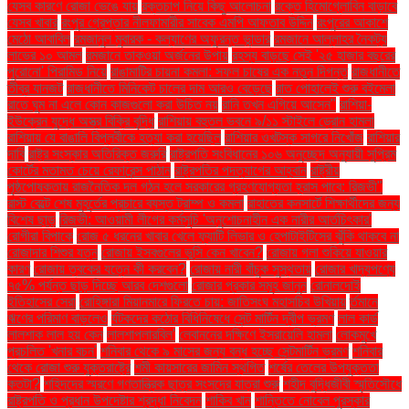
যেসব কারণে রোজা ভেঙে যায়
রক্তচাপ নিয়ে কিছু আলোচনা
রক্তে হিমোগ্লোবিন বাড়াবে
যেসব খাবার
রংপুর গ্রেপ্তার নীলফামারীর সাবেক এমপি আফতাব উদ্দিন
রংপুরের আকাশে
মেঠো আবাবিল
রমজানুল মুবারক - কল্যাণের অফুরন্ত ভান্ডার
রমজানে আল্লাহর নৈকট্য
লাভের ১০ আমল
রমজানে তাকওয়া অর্জনের উপায়
রহস্য বাড়ছে সেই '২৫ হাজার বছরের
পুরোনো' পিরামিড নিয়ে
রাঙামাটির চায়না কমলা: সফল চাষের এক নতুন দিগন্ত
রাজধানীতে
তীব্র যানজট
রাজধানীতে মিনিকেট চালের দাম আরও বেড়েছে
রাত পোহালেই শুরু বইমেলা
রাতে ঘুম না এলে কোন কাজগুলো করা উচিত নয়
রানি তখন এগিয়ে আসেন"
রাশিয়া-
ইউক্রেন যুদ্ধে অস্ত্র বিক্রি বৃদ্ধি
রাশিয়ায় বহুতল ভবনে ৯/১১ স্টাইলে ড্রোন হামলা
রাশিয়ায় যে বাঙালি বিপ্লবীকে হত্যা করা হয়েছিল
রাশিয়ার ওখটস্ক সাগরে নিখোঁজ
রাশিয়ার
দাবি
রাষ্ট্র সংস্কার অতিরিক্ত জরুরি
রাষ্ট্রপতি সংবিধানের ১০৬ অনুচ্ছেদ অনুযায়ী সুপ্রিম
কোর্টের মতামত চেয়ে রেফারেন্স পাঠান
রাষ্ট্রপতির পদত্যাগের আহ্বান
রাষ্ট্রীয়
পৃষ্ঠপোষকতায় রাজনৈতিক দল গঠন হলে সরকারের গ্রহণযোগ্যতা হ্রাস পাবে: রিজভী"
রাস্ট বেল্টে শেষ মুহূর্তের প্রচারে ব্যস্ত ট্রাম্প ও কমলা
রাহাতের কনসার্টে শিক্ষার্থীদের জন্য
বিশেষ ছাড়
রিজভী: আওয়ামী লীগের কর্মসূচি 'অনুশোচনাহীন এক নারীর আর্তচিৎকার'
রোগীরা বিপাকে
রোজ ৫ ধরনের খাবার খেলে ফ্যাটি লিভার ও হেপাটাইটিসের ঝুঁকি থাকবে না
রোজাদার শিশুর যত্ন
রোজায় ইসবগুলের ভুসি কেন খাবেন?
রোজায় গলা শুকিয়ে যাওয়ার
কারণ
রোজায় ত্বকের যত্নে কী করবেন?
রোজায় নারী বাঁচুক সুস্থতায়
রোজার খাদ্যপণ্যে
৭৫% পর্যন্ত ছাড় দিচ্ছে আরব দেশগুলো
রোজার প্রকার সমূহ জানুন
রোনালদোই
ইতিহাসের সেরা
রোহিঙ্গারা মিয়ানমারে ফিরতে চায়: জাতিসংঘ মহাসচিব উখিয়ায়
র্তমানে
ঋণের পরিমাণ বাড়লেও
র্যটকদের কঠোর বিধিনিষেধে সেন্ট মার্টিন দ্বীপ ভ্রমণ
লাল কার্ড
লালশাক লাল হয় কেন
লালশাপলারবিল'
লেবাননের দক্ষিণে ইসরায়েলি হামলা
লোকমুখে
প্রচলিত 'খনার বচন'
শনিবার থেকে ৯ মাসের জন্য বন্ধ হচ্ছে সেন্টমার্টিন ভ্রমণ
শনিবার
থেকে রোজা শুরু যুক্তরাষ্ট্রে
শমী কায়সারের জামিন স্থগিত
শর্ষের তেলের উপযুক্ততা
কতটা?
শহিদদের স্মরণে গণতান্ত্রিক ছাত্র সংসদের যাত্রা শুরু
শহীদ বুদ্ধিজীবী স্মৃতিসৌধে
রাষ্ট্রপতি ও প্রধান উপদেষ্টার শ্রদ্ধা নিবেদন
শাকিব খান
শান্তিতে নোবেল পুরস্কার