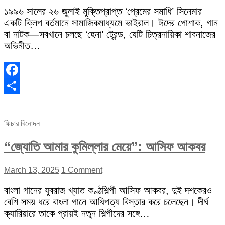
১৯৯৬ সালের ২৬ জুলাই মুক্তিপ্রাপ্ত ‘প্রেমের সমাধি’ সিনেমার
একটি ক্লিপ বর্তমানে সামাজিকমাধ্যমে ভাইরাল। ঈদের পোশাক, গান
বা নাটক—সবখানে চলছে ‘হেনা’ ট্রেন্ড, যেটি চিত্রনায়িকা শাবনাজের
অভিনীত…
Facebook
Share
ফিচার
বিনোদন
“জ্যোতি আমার কুমিল্লার মেয়ে”: আসিফ আকবর
March 13, 2025
1 Comment
বাংলা গানের যুবরাজ খ্যাত কণ্ঠশিল্পী আসিফ আকবর, দুই দশকেরও
বেশি সময় ধরে বাংলা গানে আধিপত্য বিস্তার করে চলেছেন। দীর্ঘ
ক্যারিয়ারে তাকে প্রায়ই নতুন শিল্পীদের সঙ্গে…