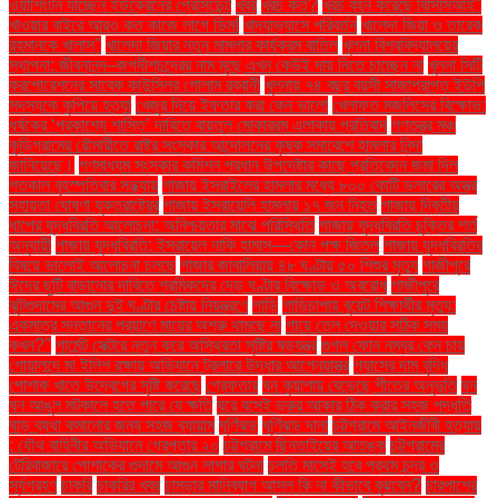
ওয়াশিংটন যাচ্ছেন ইউক্রেনের প্রেসিডেন্ট
খবর
খরচ কত?
খরচ বহন করেছে বিসিসিআই"
খাওয়ার বাইরে আরও কত কাজে লাগে ডিম!
খাদ্যাভ্যাসে পরিবর্তন
খালেদা জিয়া ও তারেক
রহমানকে খালাস''
খালেদা জিয়ার নতুন মামলার কার্যক্রম বাতিল
খুলনা বিশ্ববিদ্যালয়ের
স্থাপনা: জীবনানন্দ–জগদীশচন্দ্রের নাম মুছে এখন কেউই দায় নিতে চাচ্ছেন না
খুলনা সিটি
করপোরেশনের সাবেক কাউন্সিলর গোলাম রব্বানী
খুলনায় ৭৪ বছর বয়সী সাজাপ্রাপ্ত ইউপি
সদস্যকে কুপিয়ে হত্যা
খেজুর দিয়ে ইফতার করা কেন ভালো
খেলাফত মজলিসের বিক্ষোভ:
ধর্ষকের ‘প্রকাশ্যে শাস্তি’ দাবিতে বায়তুল মোকাররম এলাকায় প্রতিবাদ
গণতন্ত্র মঞ্চ
কুড়িগ্রামের রৌমারীতে রাষ্ট্র সংস্কার আন্দোলনের কৃষক সমাবেশে হামলার নিন্দা
জানিয়েছে।
গণমাধ্যম সংস্কার কমিশন প্রধান উপদেষ্টার কাছে প্রতিবেদন জমা দিল
গতকাল বৃহস্পতিবার সন্ধ্যায়
গাজায় ইসরাইলের হামলার মধ্যে ৮০০ কোটি ডলারের অস্ত্র
সহায়তা ঘোষণা যুক্তরাষ্ট্রের
গাজায় ইসরায়েলি হামলায় ১৭ জন নিহত
গাজায় দ্বিতীয়
ধাপের যুদ্ধবিরতি আলোচনা: অনিশ্চয়তার মাঝে পরিস্থিতি
গাজায় যুদ্ধবিরতি চুক্তির শর্ত
অনুযায়ী
গাজায় যুদ্ধবিরতি: ইসরায়েল নাকি হামাস—কোন পক্ষ জিতল
গাজায় যুদ্ধবিরতির
বিষয়ে ভালোই আলোচনা চলছে
গাজার জাবালিয়ায় ৪৮ ঘণ্টায় ৫০ শিশুর মৃত্যু
গাজীপুরে
ঈদের ছুটি বাড়ানোর দাবিতে শ্রমিকদের দেড় ঘণ্টার বিক্ষোভ ও অবরোধ
গাজীপুরে
ঝুটগুদামের আগুন দুই ঘণ্টার চেষ্টায় নিয়ন্ত্রণে
গাড়ি
গাড়িচাপায় বুয়েট শিক্ষার্থীর মৃত্যু:
একমাত্র সন্তানের প্রয়াণে মায়ের অশ্রু থামছে না
গায়ে তেল দেওয়ার সঠিক সময়
কখন?"
গার্মেন্ট সেক্টরে নতুন করে অস্থিরতা সৃষ্টির ষড়যন্ত্র
গুগল ফোন নম্বর কেন চায়
গোয়ালন্দে মা ইলিশ রক্ষায় অভিযানে ট্রলারে উদ্ধার আগ্নেয়াস্ত্র
গ্যাসের দাম বৃদ্ধি
পোশাক খাতে উদ্বেগের সৃষ্টি করেছে
গ্রেফতার
ঘন কুয়াশায় বেড়েছে শীতের অনুভূতি
ঘন
ঘন আঙুল মটকালে হতে পারে যে ক্ষতি
ঘরে বসেই ভ্রুর আকার ঠিক করার সহজ পদ্ধতি
ঘাড় ব্যথা কমানোর জন্য সহজ ব্যায়াম
ঘূর্ণিঝড়
ঘূর্ণিঝড় দানা
চট্টগ্রামে আইনজীবী হত্যায়
: যৌথ বাহিনীর অভিযানে গ্রেপ্তার ২০
চট্টগ্রামে ছিনতাইয়ের আতঙ্ক
চট্টগ্রামের
টেরিবাজারে পোশাকের গুদামে আগুন লাগার ঘটনা
চলতি মাসেই হবে প্রথম চন্দ্র ও
সূর্যগ্রহণ
চাকরি
চাকরির খবর
চামড়ার মানিব্যাগ আসল কি না কীভাবে বুঝবেন?
চারপাশের