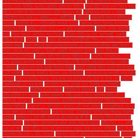
খেয়ে শিক্ষকের বিরুদ্ধে হত্যাচেষ্টা মামলা
বিসিবির ঘোষণা
বুয়েট শিক্ষার্থীকে গাড়িচাপার
ঘটনায় ডোপ টেস্টের পর তিন আসামি আদালতে হাজির"
বুশরা বিবি: দাবায় যখন সৈন্য হারায়
বৃষ্টি ও তাপমাত্রা নিয়ে আবহাওয়া অফিসের নতুন বার্তা
বেক্সিমকোর ব্যাংক ও আর্থিক
প্রতিষ্ঠানে দায়-দেনা ৫০ হাজার ৫০০ কোটি টাকা
বেলিংহাম
বেসরকারি ব্যাংকে ছাঁটাইয়ের
আতঙ্ক
বৈদেশিক ঋণ - প্রতিশ্রুতি কমেছে ৬৭%
বৈরুতের বিমান হামলায় বাংলাদেশি
নাগরিকের মৃত্যু
ব্রাজিল রাউন্ড অফ ৩২-এ কার মুখোমুখি হবে?
ব্রিটিশ লেখক সামান্থা
হার্ভে
ব্র্যাক ব্যাংকে অফিসার পদে নিয়োগ
ভাইরাল ভিডিওর সেই ‘রহস্যময়ী’ তরুণীর
পরিচয় মিলেছে
ভাইরাস
ভারত
ভারত বাংলাদেশের পরিস্থিতি নিয়ে যে অযাচিত উদ্বেগ
প্রকাশ করছে
ভারত ম্যাচের জন্য বাংলাদেশ দলের ২৪ সদস্যের তালিকা: কারা আছেন?
ভারত সফরের দলে হামজা ও ইতালি প্রবাসী ফাহমেদুল ইসলাম
ভারত সীমান্তে
বিএসএফের ধরপাকড়
ভারতীয় রুপি ইতিহাসের সর্বনিম্ন দরে
ভারতীয় সংস্থাগুলো যেসব
পণ্য রাশিয়ায় রপ্তানি করছে
ভারতে কংগ্রেস নেত্রী হিমানী নারওয়াল হত্যায় প্রেমিক
গ্রেফতার
ভারতে চালু হতে যাচ্ছে উড়ন্ত ট্যাক্সি
ভারতে হোলির আগে ঢেকে দেওয়া হচ্ছে
১০টি মসজিদ
ভারতের অযাচিত উদ্বেগ এবং দ্বিচারিতা
ভারতের চালের রপ্তানি মূল্য হ্রাস
পেয়েছে
ভারতের জাতীয় পতাকা পায়ে মাড়ানোর ভাইরাল ছবি নিয়ে যা জানা গেল
ভারতের
পররাষ্ট্রমন্ত্রী এস জয়শঙ্কর
ভালোবাসা দিবসে যমুনায় পড়ে নিখোঁজ চার শিক্ষার্থীর
তিনজনকে উদ্ধার
ভিটামিন ই-এর গুরুত্ব
ভিটামিন বি কমপ্লেক্স
ভ্যাট
মঙ্গলবার
এইচএসসির ফল প্রকাশ
মদ্যপ অবস্থায় গাড়ি চালাতে গিয়ে আটকের ভিডিওটি ড.
ইউনূসের মেয়ের নয়
মধ্যরাতে বিক্ষোভ: জাহাঙ্গীরনগর বিশ্ববিদ্যালয়ে শিবিরের প্রকাশ্যে
আসার প্রতিবাদ
মনোযোগ ও স্মৃতিশক্তি বাড়াতে ৯টি সহজ ব্যায়াম
ময়েশ্চারাইজার মেখেও
ত্বক শুষ্ক হলে দ্রুত যা করবেন
মরে যেতে চাই’: ইসরায়েলি আগ্রাসনে শিশুদের মানসিক
দুরবস্থা
মহাকাশে ৯ মাস বন্দী: সবচেয়ে বড় চ্যালেঞ্জ কী ছিল
মহানগর পুলিশ কমিশনারের
ক্ষমা প্রার্থনা"
মাইগ্রেনে আক্রান্তরা রোজা রাখার সময় যা করবেন
মাটির নিচে ৮৬ কেজি
ওজনের আলু
মাঠে লুটিয়ে পড়ার পর হাসপাতালে মৃত্যুর সঙ্গে লড়ছেন ফুটবলার
মাঠে সংঘর্ষ
ব্যানক্রফটের নাক ও কাঁধ ভেঙেছে
মাতৃমৃত্যু হ্রাসে কেয়ার মডেল সেবার ভূমিকা
মাধ্যমিক.