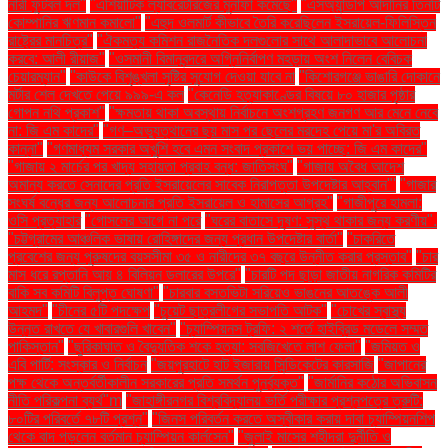
নারী ফুটবল দল"
"এশিয়াটিক ল্যাবরেটরিজের মুনাফা কমেছে"
"এসঅ্যান্ডপি আদানির তিনটি
কোম্পানির ঋণমান কমালো"
"এহুদ ওলমার্ট কীভাবে তৈরি করেছিলেন ইসরায়েল-ফিলিস্তিন
রাষ্ট্রের মানচিত্র"
"ঐকমত্য কমিশন রাজনৈতিক দলগুলোর সাথে আলাদাভাবে আলোচনা
করবে: আলী রীয়াজ"
"ওসমানী বিমানবন্দরে অগ্নিনির্বাপণ মহড়ায় অংশ নিলেন বেবিচক
চেয়ারম্যান"
"কাউকে বিশৃঙ্খলা সৃষ্টির সুযোগ দেওয়া যাবে না
"কিশোরগঞ্জে ভাঙারি দোকানে
মর্টার শেল দেখতে পেয়ে ৯৯৯-এ কল
"কেনেডি হত্যাকাণ্ডের বিষয়ে ৮০ হাজার পৃষ্ঠার
গোপন নথি প্রকাশ"
"ক্ষমতায় থাকা অবস্থায় নির্বাচনে অংশগ্রহণ জনগণ আর মেনে নেবে
না: জি এম কাদের"
"গণ–অভ্যুত্থানের ছয় মাস পর ছেলের মরদেহ পেয়ে মা'র অবিরত
কান্না"
"গণমাধ্যম সরকার অখুশি হবে এমন সংবাদ প্রকাশে ভয় পাচ্ছে: জি এম কাদের"
"গাজায় ২ মার্চের পর খাদ্য সহায়তা প্রবাহ বন্ধ: জাতিসংঘ"
"গাজায় অবৈধ আদেশ
অমান্য করতে সেনাদের প্রতি ইসরায়েলের সাবেক নিরাপত্তা উপদেষ্টার আহ্বান"'
"গাজার
সংঘর্ষ বন্ধের জন্য আলোচনার প্রতি ইসরায়েল ও হামাসের আগ্রহ"
"গাজীপুরে হামলা:
ওসি প্রত্যাহার
"গোসলের আগে না পরে
"ঘরের বাতাসে দূষণ: সুস্থ থাকার জন্য করণীয়".
"চট্টগ্রামের আঞ্চলিক ভাষায় রোহিঙ্গাদের জন্য প্রধান উপদেষ্টার বার্তা"
"চাকরিতে
প্রবেশের জন্য পুরুষদের বয়সসীমা ৩৫ ও নারীদের ৩৭ বছরে উন্নীত করার প্রস্তাব"
"চার
মাস ধরে রপ্তানি আয় ৪ বিলিয়ন ডলারের উপরে"
"চারটি পদ ছাড়া জাতীয় নাগরিক কমিটির
বাকি সব কমিটি বিলুপ্ত ঘোষণা"
"চারবার বসতভিটা সরিয়েও ভাঙনের আতঙ্কে আলী
আহমদ"
"চীনের ৫টি পদক্ষেপ
"চুয়েট ছাত্রলীগের সভাপতি আটক"
"চোখের স্বাস্থ্য
উন্নত রাখতে যে খাবারগুলি খাবেন"
"চ্যাম্পিয়নস ট্রফি: ২ শর্তে হাইব্রিড মডেলে সম্মত
পাকিস্তান"
"ছুরিকাঘাত ও বৈদ্যুতিক শকে হত্যা: সবজিখেতে লাশ ফেলা"
"জমিয়ত ও
এবি পার্টি: সংস্কার ও নির্বাচন
"জয়পুরহাটে হাট ইজারায় সিন্ডিকেটের কারসাজি
"জাপানের
পক্ষ থেকে অন্তর্বর্তীকালীন সরকারের প্রতি সমর্থন পুনর্ব্যক্ত"
"জার্মানির কঠোর অভিবাসন
নীতি পরিকল্পনা ব্যর্থ"m
"জাহাঙ্গীরনগর বিশ্ববিদ্যালয় ভর্তি পরীক্ষার প্রশ্নপত্রে ত্রুটি:
৮০টির পরিবর্তে ৭৮টি প্রশ্ন"
"জিনস পরিবর্তন করতে অস্বীকার করায় দাবা চ্যাম্পিয়নশিপ
থেকে বাদ পড়লেন বর্তমান চ্যাম্পিয়ন কার্লসেন"
"জুলাই মাসের শহীদরা দুর্নীতি ও