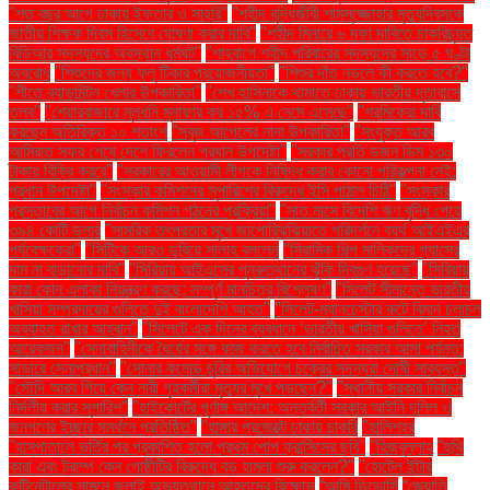
"শত বছর আগে ঢাকায় ইফতার ও সাহ্‌রি"
"শহীদ বুদ্ধিজীবী শামসুজ্জোহার মৃত্যুদিবসকে
জাতীয় শিক্ষক দিবস হিসেবে ঘোষণা করার দাবি"
"শহীদ মিনারে ৬ দফা দাবিতে চাকরিচ্যুত
বিডিআর সদস্যদের অবস্থান ধর্মঘট"
"শাহবাগে শহীদ পরিবারের সদস্যদের সাড়ে ৫ ঘণ্টা
অবরোধ
"শিশুদের জন্য ফ্লু টিকার প্রয়োজনীয়তা"
"শিশুর দাঁত নড়লে কী করতে হবে?"
"শীতে ব্যাডমিন্টন খেলার উপকারিতা"
"শেখ হাসিনাকে থামাতে ঢাকায় ভারতীয় দূতাবাসে
তলব"
"শেয়ারবাজারে মূলধনি মুনাফার কর ১৫% এ নেমে এসেছে"
"শ্রমিকেরা দাবি
করছেন অতিরিক্ত ১০ শতাংশ
"সবুজ আপেলের নানা উপকারিতা"
"সংযুক্ত আরব
আমিরাত সফর শেষে দেশে ফিরলেন প্রধান উপদেষ্টা"
"সরকার প্রতি ডজন ডিম ১৩০
টাকায় বিক্রি করবে"
"সরকারের আওয়ামী লীগকে নিষিদ্ধ করার কোনো পরিকল্পনা নেই:
প্রধান উপদেষ্টা"
"সংস্কার কমিশনের সুপারিশের বিরুদ্ধে ইসি পাঠাল চিঠি"
"সংস্কার
প্রস্তাবের আগে নির্বাচন কমিশন গঠনের প্রক্রিয়া"
"সাত মাসে বিদেশি ঋণ বৃদ্ধি পেয়ে
৩৯৪ কোটি ডলার
"সামরিক তৎপরতার মুখে জাপোরিঝঝিয়াতে পরিদর্শনে ব্যর্থ আইএইএর
পর্যবেক্ষকেরা"
"সিটিকে আরও ডুবিয়ে সালাহ বললেন
"সিরামিক শিল্প মালিকদের গ্যাসের
দাম না বাড়ানোর দাবি"
"সিরিয়ায় আইএসের পুনরুত্থানের ঝুঁকি দ্বিগুণ হয়েছে"
"সিরিয়ায়
কারা কোন এলাকা নিয়ন্ত্রণ করছে: সম্পূর্ণ মানচিত্র বিশ্লেষণ"
"সিলেট সীমান্তে ভারতীয়
খাসিয়া সম্প্রদায়ের গুলিতে দুই বাংলাদেশি আহত"
"সিলেট-ম্যানচেস্টার রুটে বিমান চলাচল
অব্যাহত রাখার আহ্বান"
"সিলেটে এক দিনের ব্যবধানে ‘ভারতীয় খাসিয়া গু‌লিতে’ নিহত
আরেকজন"
"সেনাবাহিনীকে ধৈর্যের সঙ্গে কাজ করতে হবে নির্বাচিত সরকার আসা পর্যন্ত:
সাভারে সেনাপ্রধান"
"সোনার কমোড চুরির অভিযোগে চক্রের সদস্যরা দোষী সাব্যস্ত"
"সৌদি আরব গিয়ে কেন নারী গৃহকর্মীরা মৃত্যুর মুখে পড়ছেন?"
"স্থানীয় সরকার নির্বাচন
নির্দলীয় করার সুপারিশ"
"হাইকোর্টের পূর্ণাঙ্গ আদেশ: অন্তর্বর্তী সরকার আইনি দলিল ও
জনগণের ইচ্ছার সমর্থনে প্রতিষ্ঠিত"
"হাঙ্গার প্রজেক্টে ঢাকায় চাকরি
"হালিশহর
"হাসপাতালে ভর্তির পর প্রকাশিত হলো প্রথম পোপ ফ্রান্সিসের ছবি"
"হিজবুল্লাহ
"হুথি
কারা এবং ট্রাম্প কেন গোষ্ঠীটির বিরুদ্ধে বড় হামলা শুরু করলেন?"
"হোটেল ইন্টার
কন্টিনেন্টালের সামনে জুলাই অভ্যুত্থানে আহতদের বিক্ষোভ
“আমি ডিভোর্সি
“জ্যোতি