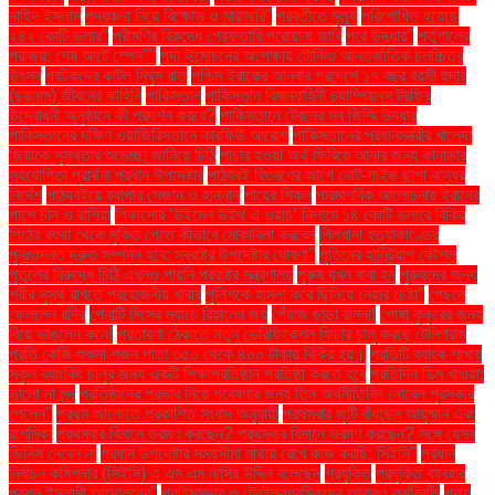
নাহিদ ইসলাম
পদবঞ্চনা নিয়ে বিক্ষোভ ও মারামারি"
পরবর্তীতে মৃত্যু
পরিশোধিত হয়েছে
২৪২ কোটি ডলার"
পরীমণির বিরুদ্ধে গ্রেফতারি পরোয়ানা জারি
পরে উদ্ধার"
পর্তুগালের
পরাজয়; শেষ আটে স্পেন""
পর্দা উন্মোচনের অপেক্ষায় টোকিও আন্তর্জাতিক চলচ্চিত্র
উৎসব
পর্যটকদের কাটল নির্ঘুম রাত
পশ্চিম ইরাকের আনবার প্রদেশে ১৭ বছর বয়সী হুদার
(ছদ্মনাম) জীবনের কাহিনি
পাকিস্তান
পাকিস্তান বিমানবাহিনী চ্যাম্পিয়নস ট্রফির
উদ্বোধনী অনুষ্ঠানে কী প্রদর্শন করবে?
পাকিস্তানে ট্রেনের সব জিম্মি উদ্ধার
পাকিস্তানের দক্ষিণ ওয়াজিরিস্তানে কারফিউ আরোপ
পাকিস্তানের প্রধানমন্ত্রীর খালেদা
জিয়াকে সুস্থতার শুভেচ্ছা জানিয়ে চিঠি
পাচার হওয়া অর্থ ফিরিয়ে আনার জন্য কানাডার
সহযোগিতা প্রার্থনা প্রধান উপদেষ্টার
পাঠ্যবই বিতরণের আগে নোট-গাইড ছাপা বন্ধের
নির্দেশ
পাঠ্যবইয়ে র‍্যাপার সেজান ও হান্নান
পায়ের শিকল
পারমাণবিক আলোচনায় ইরানের
পাশে চীন ও রাশিয়া
পিকাসোর ‘উইমেন উইথ এ ওয়াচ’ নিলামে ১৪ কোটি ডলারে বিক্রি
পিঠের ব্যথা থেকে মুক্তি পেতে কীভাবে মোকাবিলা করবেন
পিলখানা হত্যাকাণ্ডের
পুনঃতদন্ত দ্রুত সম্পন্ন হবে: স্বরাষ্ট্র উপদেষ্টার ঘোষণা"
পুতিনের হানিট্র্যাপ কৌশল
পুতুলের বিরুদ্ধে চিঠি এখনও পায়নি পররাষ্ট্র মন্ত্রণালয়
পুরুষ যখন বাবা হন
পুরুষদের জন্য
শরীর সুস্থ রাখতে প্রয়োজনীয় খাবার
পুলিশকে হামলা করে ছিনিয়ে নেয়ার চেষ্টা"
পেছনে
ফেললেন রদ্রি
পেনাল্টি মিসের ম্যাচে রিয়ালের জয়
পেঁয়াজ ছাড়া রান্না!
পোষা কুকুরের জন্য
বিয়ে ভাঙলেন কনে!
প্রতারণা ঠেকাতে নতুন ভেরিফিকেশন ফিচার চালু করছে টেলিগ্রাম
প্রতি কেজি শুকনা শজন পাতা ৩৫০ থেকে ৪০০ টাকায় বিক্রি হয়।
প্রতিটি ব্যাংক শাখায়
স্কুল ব্যাংকিং চালুর জন্য একটি শিক্ষাপ্রতিষ্ঠান প্রতিষ্ঠা করতে হবে
প্রতিদিন ডিম খাওয়া:
ভালো না মন্দ
প্রতিষ্ঠানের প্রভাব নিয়ে গবেষণার জন্য তিন অর্থনীতিবিদ নোবেল পুরস্কার
পেলেন"
প্রথম আলোতে প্রকাশিত সংবাদ অনুযায়ী
প্রথমবার জুটি বাঁধছেন আয়ুষ্মান এবং
রাশমিকা
প্রথমবার বিমানে ভ্রমণ করছেন? প্রথমবার বিমানে ভ্রমণ করছেন? সঙ্গে যেসব
জিনিস নেবেন না
প্রধান উপদেষ্টার সময়সীমা মাথায় রেখে কাজ করছি: সিইসি"
প্রধান
নির্বাচন কমিশনার (সিইসি) এ এম এম নাসির উদ্দিন বলেছেন
প্রযুক্তি
প্রযুক্তি ব্যবহার
প্রশ্ন ইসলামী আন্দোলনের"
প্রাইমমুভার ও ট্রেইলরশ্রমিকদের আবারও কর্মবিরতি
প্রায়