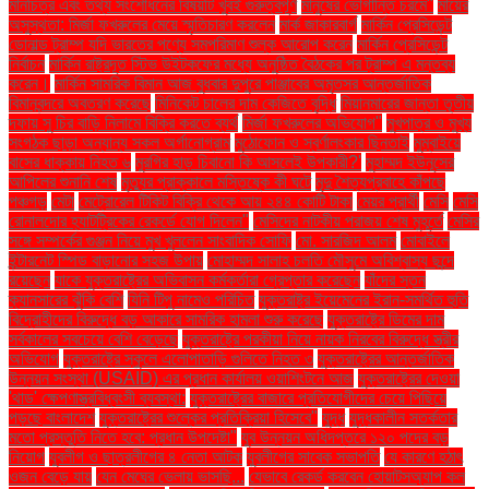
মানচিত্র এবং তথ্য সংশোধনের বিষয়টি খুবই গুরুত্বপূর্ণ
মানুষের ভোগান্তি চরমে"
মায়ের
অসুস্থতা: মির্জা ফখরুলের মেয়ে স্মৃতিচারণ করলেন
মার্ক জাকারবার্গ
মার্কিন প্রেসিডেন্ট
ডোনাল্ড ট্রাম্প যদি ভারতের পণ্যে সমপরিমাণ শুল্ক আরোপ করেন
মার্কিন প্রেসিডেন্ট
নির্বাচন
মার্কিন রাষ্ট্রদূত স্টিভ উইটকফের মধ্যে অনুষ্ঠিত বৈঠকের পর ট্রাম্প এ মন্তব্য
করেন।
মার্কিন সামরিক বিমান আজ বুধবার দুপুরে পাঞ্জাবের অমৃতসর আন্তর্জাতিক
বিমানবন্দরে অবতরণ করেছে
মিনিকেট চালের দাম কেজিতে বৃদ্ধি
মিয়ানমারের জান্তা তৃতীয়
দফায় সু চির বাড়ি নিলামে বিক্রি করতে ব্যর্থ
মির্জা ফখরুলের অভিযোগ"
মুখপাত্র ও মুখ্য
সংগঠক ছাড়া অন্যান্য সকল অর্গানোগ্রাম
মুঠোফোন ও স্বর্ণালংকার ছিনতাই
মুম্বাইয়ে
বাসের ধাক্কায় নিহত ৬
মুরগির হাড় চিবানো কি আসলেই উপকারী?'
মুহাম্মদ ইউনূসের
আপিলের শুনানি শেষ
মৃত্যুর প্রাক্কালে মস্তিষ্কে কী ঘটে
মৃদু শৈত্যপ্রবাহে কাঁপছে
পঞ্চগড়
মেটা
মেট্রোরেল টিকিট বিক্রি থেকে আয় ২৪৪ কোটি টাকা
মেয়র প্রার্থী
মেসি
মেসি
রোনালদোর হ্যাটট্রিকের রেকর্ডে যোগ দিলেন"
মেসিদের নাটকীয় পরাজয় শেষ মুহূর্তে
মেসির
সঙ্গে সম্পর্কের গুঞ্জন নিয়ে মুখ খুললেন সাংবাদিক সোফি
মো. সারজিদ আলম
মোবাইলে
ইন্টারনেট স্পিড বাড়ানোর সহজ উপায়
মোহাম্মদ সালাহ চলতি মৌসুমে অবিশ্বাস্য ছন্দে
রয়েছেন
যাকে যুক্তরাষ্ট্রের অভিবাসন কর্মকর্তারা গ্রেপ্তার করেছেন
যাঁদের স্তন
ক্যানসারের ঝুঁকি বেশি
যিনি টিপু নামেও পরিচিত
যুক্তরাষ্ট্র ইয়েমেনের ইরান-সমর্থিত হুতি
বিদ্রোহীদের বিরুদ্ধে বড় আকারে সামরিক হামলা শুরু করেছে
যুক্তরাষ্ট্রে ডিমের দাম
সর্বকালের সবচেয়ে বেশি বেড়েছে
যুক্তরাষ্ট্রে পরকীয়া নিয়ে নায়ক নিরবের বিরুদ্ধে স্ত্রীর
অভিযোগ
যুক্তরাষ্ট্রে স্কুলে এলোপাতাড়ি গুলিতে নিহত ৩
যুক্তরাষ্ট্রের আন্তর্জাতিক
উন্নয়ন সংস্থা (USAID) এর প্রধান কার্যালয় ওয়াশিংটনে আজ
যুক্তরাষ্ট্রের দেওয়া
'থাড' ক্ষেপণাস্ত্রবিধ্বংসী ব্যবস্থা:
যুক্তরাষ্ট্রের বাজারে প্রতিযোগীদের চেয়ে পিছিয়ে
পড়ছে বাংলাদেশ
যুক্তরাষ্ট্রের শুল্কের প্রতিক্রিয়া হিসেবে"
যুদ্ধ
যুদ্ধকালীন সতর্কতার
মতো প্রস্তুতি নিতে হবে: প্রধান উপদেষ্টা"
যুব উন্নয়ন অধিদপ্তরে ১২০ পদের বড়
নিয়োগ
যুবলীগ ও ছাত্রলীগের ৪ নেতা আটক
যুবলীগের সাবেক সভাপতি
যে কারণে হঠাৎ
ওজন বেড়ে যায়
যেন মেঘের ভেলায় ভাসছি...
যেভাবে রেকর্ড করবেন হোয়াটসঅ্যাপ কল