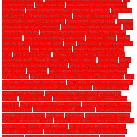
১৯ লাখের মতো মানুষ
প্রায় এক মাস হলো
ফজলে করিমের দুই ছেলের বিদেশ যাওয়ার
ওপর নিষেধাজ্ঞা
ফাঙ্গাস বা ছত্রাকের আক্রমণ রোধের জন্য যা করতে হবে
ফার্মের ডিম না
দেশি ডিম: পুষ্টি ও উপকারিতায় কোনটি এগিয়ে?
ফার্মের মুরগির ডিমের দাম বৃদ্ধি
ফিজিওথেরাপি -গুরুত্বপূর্ণ চিকিৎসা পদ্ধতি
ফিফার বর্ষসেরা ভিনিসিয়ুস জুনিয়র
ফিলিস্তিনি
বন্দীদের মধ্যে কারা মুক্তি পেতে পারে?
ফিলিস্তিনে আল জাজিরার সম্প্রচার বন্ধ
ফুটবলে
গোলটাই থাকে বেশি মনে
ফেইসবুকে ছড়িয়ে পড়া যশোরের ভিডিওটি ছিল ‘যেমন খুশি
তেমন সাজো’
ফেব্রুয়ারিতে বিএনপির মাঠে নামার ঘোষণা
ফের উত্তাল সিরিয়া
ফেলানীর
পরিবারের দায়িত্ব নিলেন উপদেষ্টা আসিফ
ফেসবুক
ফ্যাশনে তাক লাগাতে পুরুষদের মানতে
হবে এই ১০ টিপস
ফ্রিদা এবং তার ব্যথার চিত্র
ফ্লোরিডায় নারীশক্তির মধ্যে সেরা
জায়েদ
ফ্ল্যাট ও ব্যাংক হিসাব জব্দ
বইমেলায় তৌহিদুল ইসলামের ‘বিয়ে বাড়িতে ইয়ে’
বছরের প্রথম দিনেই ‘স্বৈরাচারী অঞ্জনা’ নিয়ে ফিরছেন মনির খান
বন্ধ বহু সড়ক
বরিশালে
চ্যাম্পিয়নদের বরণ জনসমুদ্রের আনন্দ উৎসব
বর্তমানে বায়ুদূষণ এমন এক ভয়াবহ পর্যায়ে
পৌঁছে গেছে যে
বললেন ট্রাম্প
বস্ত্র ও পোশাক খাতে গ্যাসের দাম বাড়ানোর পরিকল্পনা
স্থগিতের আহ্বান
বাকৃবিতে ১২০০ শিক্ষার্থীর অংশগ্রহণে ছাত্রশিবিরের গণইফতার
বাঙালি
জাতির আত্মগৌরবের মহান বিজয় দিবস আজ
বাঙালি নারীর পোশাক এবং ফ্যাশন সচেতনতা
বাঙালি হিন্দু সম্প্রদায়ের অন্যতম ধর্মীয় উৎসব লক্ষ্মীপূজা আজ
বাচ্চাকে খাওয়ানোর সময়
মোবাইল ফোনের বিকল্প কী?
বাজারে এসেছে গিগাবাইটের কৃত্রিম বুদ্ধিমত্তাযুক্ত
মাদারবোর্ড
বাজারে খেজুরের দাম ১
বাজারে নতুন স্টাইলিশ স্মার্টফোন ইনফিনিক্স হট ৫০
প্রো প্লাস
বাণিজ্য উপদেষ্টা শেখ বশিরউদ্দীন বলেছেন
বাবা-মায়ের অনুমতি ছাড়া ফেসবুক
ব্যবহার করা যাবে না
বার্ষিক সর্বোচ্চ বেতন ১ কোটি ৭ লাখ টাকা"
বাংলা একাডেমি সাহিত্য
পুরস্কার ২০২৪ পাচ্ছেন যাঁরা
বাংলা নিউজ
বাংলা সিনেমা
বাংলাদেশ জামায়াতে ইসলামের
আমির ডা. শফিকুর রহমান বলেছেন
বাংলাদেশ টেলিযোগাযোগ নিয়ন্ত্রণ কমিশন (বিটিআরসি)
চেয়ারম্যান মো. এমদাদ উল বারী জানিয়েছেন
বাংলাদেশ থেকে গার্মেন্টসের অর্ডার চলে
যাচ্ছে ভারত ও পাকিস্তানে
বাংলাদেশ ব্যাংক সরকারি ও বেসরকারি সব ব্যাংক শাখাকে