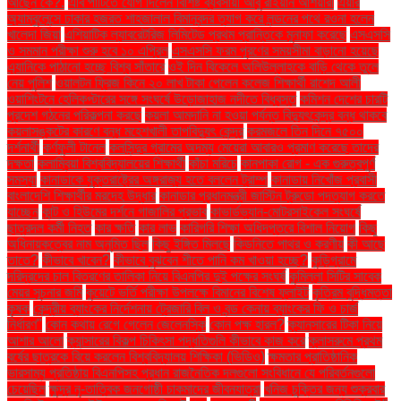
আছেন কে?.
এবি পার্টিতে যোগ দিলেন বিশিষ্ট ব্যবসায়ী আবু রাইয়ান আশয়ারী
এয়ার
অ্যাম্বুলেন্সে ঢাকার হজরত শাহজালাল বিমানবন্দর ত্যাগ করে লন্ডনের পথে রওনা হলেন
খালেদা জিয়া
এশিয়াটিক ল্যাবরেটরিজ লিমিটেড প্রথম প্রান্তিকে মুনাফা করেছে
এসএসসি
ও সমমান পরীক্ষা শুরু হবে ১০ এপ্রিল
এসএসসি ফরম পূরণের সময়সীমা বাড়ানো হয়েছে
এ্যানিকে পাঠানো হচ্ছে বিশ্ব সাঁতারে
ওই দিন বিকেলে অলিউল্লাহকে বাড়ি থেকে তুলে
নেয় পুলিশ
ওয়ালটন ফ্রিজ কিনে ২০ লাখ টাকা পেলেন কলেজ শিক্ষার্থী রাশেদ আলী
ওয়াশিংটনে হেলিকপ্টারের সঙ্গে সংঘর্ষে উড়োজাহাজ নদীতে বিধ্বস্ত
কমিশন দেশের চারটি
প্রদেশ গঠনের পরিকল্পনা করছে
কয়লা আমদানি না হওয়া পর্যন্ত বিদ্যুৎকেন্দ্র বন্ধ থাকবে
কয়লাসঙ্কটের কারণে বন্ধ মহেশখালী তাপবিদ্যুৎ কেন্দ্র
করমজলে তিন দিনে ৭৫০০
দর্শনার্থী
কর্ণফুলী টানেল
কলসিন্দুর গ্রামের অদম্য মেয়েরা আবারও প্রমাণ করেছে তাদের
দক্ষতা
কলাম্বিয়া বিশ্ববিদ্যালয়ের শিক্ষার্থী
কাঁচা মরিচে
কানপাকা রোগ - এক গুরুত্বপুর্ণ
সমস্যা
কানাডাকে যুক্তরাষ্ট্রের অঙ্গরাজ্য হতে বললেন ট্রাম্প
কানাডায় নিখোঁজ প্রবাসী
বাংলাদেশি শিক্ষার্থীর মরদেহ উদ্ধার
কানাডার প্রধানমন্ত্রী জাস্টিন ট্রুডো পদত্যাগ করতে
যাচ্ছেন
কান্ট ও হিউমের দর্শনে গাজালির প্রভাব
কাভার্ডভ্যান-মোটরসাইকেল সংঘর্ষে
ছাত্রদল কর্মী নিহত
কার ক্ষতি
কার লাভ
কারিগরি শিক্ষা অধিদপ্তরে বিশাল নিয়োগ
কিছু
অধিনায়কত্বের নাম অনুমিত ছিল
কিছু ইঙ্গিত মিলছে
কিডনিতে পাথর ও করণীয়
কী আছে
তাতে?
কীভাবে খাবেন?
কীভাবে বুঝবেন শীতে পানি কম খাওয়া হচ্ছে?
কুড়িগ্রামে
দরিদ্রদের চাল বিতরণের তালিকা নিয়ে বিএনপির দুই পক্ষের সংঘর্ষ
কুমিল্লা সিটির সাবেক
মেয়র সূচনার জমি
কুয়েটে ভর্তি পরীক্ষা উপলক্ষে বিমানের বিশেষ ফ্লাইট
কৃত্রিম বুদ্ধিমত্তা
কৃষক
কেন্দ্রীয় ব্যাংকের নির্দেশনায় ট্রেজারি বিল ও বন্ড কেনায় ব্যাংকের ফি ও চার্জ
নির্ধারণ"
কোন কথায় রেগে গেলেন জেলেনস্কি
কোন পক্ষ হারল?
ক্যানসারের টিকা নিয়ে
আশার আলো
ক্যান্সারের বিকল্প চিকিৎসা পদ্ধতিগুলি কীভাবে কাজ করে
ক্লাসরুমে প্রথম
বর্ষের ছাত্রকে বিয়ে করলেন বিশ্ববিদ্যালয় শিক্ষিকা (ভিডিও)
ক্ষমতার প্রাতিষ্ঠানিক
ভারসাম্য প্রতিষ্ঠায় বিএনপিসহ প্রধান রাজনৈতিক দলগুলো সংবিধানে যে পরিবর্তনগুলো
চেয়েছিল
ক্ষুদ্র নৃ-তাত্বিক জনগোষ্ঠী চাকমাদের জীবনযাত্রা
খনিজ চুক্তির জন্য শুক্রবার