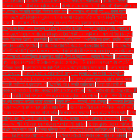
নির্দেশ দিয়েছে
বাংলাদেশ ভারতের কাছে তীব্র প্রতিবাদ জানিয়েছে
বাংলাদেশ সরকার
তারল্য সংকটে থাকা ছয় ব্যাংককে ২২
বাংলাদেশকে কারও ‘চোখ রাঙানো’ গ্রহণযোগ্য নয়
বাংলাদেশে আগামী জাতীয় নির্বাচন কবে হবে
বাংলাদেশে খুব জনপ্রিয় ৩০ রকম ভর্তা
বাংলাদেশে দুটি বিখ্যাত মানুষের নাম এক হওয়া সত্ত্বেও তাঁদের মধ্যে কিছুটা পার্থক্য
রয়েছে
বাংলাদেশে ধর্মীয় সংখ্যালঘুদের ওপর নির্যাতন যুক্তরাষ্ট্রের জন্য একটি বড়
উদ্বেগের বিষয় বলে মন্তব্য করেছেন দেশটির জাতীয় গোয়েন্দাপ্রধান তুলসী গ্যাবার্ড।
বাংলাদেশে নিযুক্ত জাপানের রাষ্ট্রদূত সাইদা শিনইচি ও জাইকার দক্ষিণ এশিয়া বিভাগের
মহাপরিচালক আইট টেরুইউকি
বাংলাদেশে নেটওয়ার্ক পেশাজীবীদের জন্য ট্রেনিং সেন্টার
স্থাপন করেছে হুয়াওয়ে
বাংলাদেশের আরসিইপিতে যোগ দেওয়ার উদ্যোগ
বাংলাদেশের
কমিউনিস্ট পার্টি (সিপিবি) দলের ৭৭তম প্রতিষ্ঠাবার্ষিকী উপলক্ষে এক বিবৃতিতে জানিয়েছে
বাংলাদেশের গণতান্ত্রিক রূপান্তরে নারীরা ছিল অগ্রভাগে -প্রধান উপদেষ্টা
বাংলাদেশের
পণ্য রপ্তানি সম্প্রতি ইতিবাচক প্রবণতা দেখাচ্ছে। টানা চার মাস ধরে পণ্য রপ্তানি ৪
বিলিয়ন ডলার
বাংলাদেশের সংখ্যাগরিষ্ঠ ৬১.১ শতাংশ মানুষ মনে করেন
বাংলার মানুষের
আতিথেয়তা'
বিএনপি নেতা ও আইনজীবী মাসুদ তালুকদারের সব দলীয় পদ স্থগিত
বিএনপির এক জ্যেষ্ঠ নেতা সম্প্রতি বলেছেন
বিএনপির জ্যেষ্ঠ যুগ্ম মহাসচিব রুহুল কবির
রিজভী অভিযোগ করেছেন যে
বিএনপির পর। দলটি জানিয়েছে
বিগত আওয়ামী লীগ
সরকারের আমলে উন্নয়ন প্রকল্পে বিপুল অর্থের অপচয়
বিজয় দিবসে বাংলাদেশের আরেকটি
বিজয়
বিদায়ী শিক্ষা উপদেষ্টা শিক্ষকদের জন্য সুখবর দিয়ে গেলেন
বিদেশি শিক্ষার্থী ও কর্মী
সংখ্যা কমাতে কঠোর হচ্ছে কানাডা
বিধবা নই” – দেবশ্রী গঙ্গোপাধ্যায়
বিধানসভা নির্বাচন
বিয়ের আগে মানসিক প্রস্তুতি নেয়ার উপায়
বিয়ের পর নারীরা কেন পরকীয়ায় আকৃষ্ট হয়?
বিয়ের ব্যাপারে যা বললেন সাফা কবির
বিশেষজ্ঞদের মন্তব্য
বিশ্ব এইডস দিবস আজ
বিশ্ব
শান্তি এবং স্থিতিশীলতার জন্য
বিশ্বের ৭০ ভাষায় 'আমি তোমাকে ভালোবাসি'
বিশ্বের
অন্যতম শীর্ষ ধনী এবং যুক্তরাষ্ট্রের প্রভাবশালী ব্যক্তি
বিশ্বের দূষিত শহরের তালিকায়
পঞ্চম অবস্থানে ঢাকা
বিশ্বের ধনীতম রাজা: থাইল্যান্ডের মহা ভাজিরালংকর্ন
বিশ্বের শীর্ষ
১০ ধনীর শিক্ষাগত যোগ্যতা কতটুকু
বিশ্বের সবচেয়ে মূল্যবান কোম্পানি এনভিডিয়া
বিষ