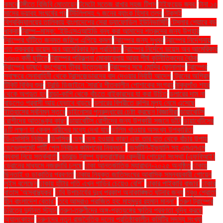
কমবে
টঙ্গীতে বিজিবি মোতায়েন
টমেটো সতেজ রাখার সহজ টিপস
টাইফয়েড জ্বর:
টানা ১৫
মাসের ভয়াবহ সংঘর্ষের পর
টিউলিপসহ ৭ জনের ব্যাংক হিসাব তলব
টেকসই
বিশ্ববিদ্যালয়ের তালিকায় বাংলাদেশের সেরা ড্যাফোডিল ইউনিভার্সিটি
টেসলার শেয়ারে বড়
ধাক্কা
ট্রাম্প–মাস্ক: ‘ইউএসএআইডি বন্ধ করা আমাদের শত্রুদের জন্য উপহার
ট্রাম্পের ঘাঁটিতে জনমত জরিপে এগিয়ে কমলা
ট্রাম্পের জন্য সুখবর
ট্রাম্পের নির্দেশনায়
গত শুক্রবার ভয়েস অব আমেরিকার মূল প্রতিষ্ঠান
ট্রাম্পের নির্দেশে ভয়েস অব আমেরিকার
১৩০০ কর্মী ছুটিতে
ট্রাম্পের পরিকল্পনা মোকাবেলায় আরব শীর্ষ কূটনীতিকদের বৈঠক
ট্রাম্পের ভাষণে কংগ্রেসে তীব্র উত্তেজনা
ট্রাম্পের সঙ্গে মোদির ফোনালাপ
ট্রাম্পের
স্বাক্ষরে সেনাবাহিনী থেকে ট্রান্সজেন্ডারদের বাদ দেওয়ার নির্বাহী আদেশ
ট্রেনের অগ্রিম
টিকিট বিক্রি শুরু
ট্রেন্ডি ডিজাইনে 'সারা'র শীতকালীন পোশাকের সংগ্রহ
ঠাকুরগাঁও শহর
থেকে অপহৃত হন
ঠান্ডা-কাশি থেকে বাঁচতে বাইকারদের যা করা উচিত
ডলারের দাম না
বাড়লেও প্রবাসী আয় যেভাবে বাড়ছে
ডলারের বিপরীতে রুপির মূল্য নেমে এসেছে
ইতিহাসের সর্বনিম্ন স্তরে
ডাইনোসর পুনরুদ্ধারের চেষ্টা করছেন বিজ্ঞানীরা
ডায়াবেটিস
রোগীদের আতঙ্কের কারণ
ডায়াবেটিস রোগীদের জন্য উপকারী সজনে ডাঁটা
ডায়াবেটিসের
৪টি লক্ষণ যা কেবল নারীদের মধ্যে দেখা যায়
ডালিম খাওয়ার অসংখ্য উপকারিতা
ডিএসসিসি নির্বাচন
ডিপসিক
ডেঙ্গু
ডেঙ্গু হওয়ার কারণ এবং তার হাত থেকে বাঁচার উপায়
ডেভেলপমেন্ট পার্টি পেল নির্বাচন কমিশনের নিবন্ধন"
ডেসটিনি-ইভ্যালি সহ এমএলএম
ব্যবসা নিয়ে সতর্কবার্তা
ডোনাল্ড ট্রাম্প যুক্তরাষ্ট্রের কেন্দ্রীয় গোয়েন্দা সংস্থা (এফবিআই)
ড্রোনের মাধ্যমে নজরদারি চলছে
ঢাকা আন্তর্জাতিক ম্যারাথন-২০২৫ অনুষ্ঠিত
ঢাকায়
ছিনতাই ও ডাকাতির প্রবণতা
ঢাকায় নিযুক্ত জাতিসংঘের আবাসিক সমন্বয়কারী গোয়েন
লুইস বলেছেন
ঢাকায় হাঁটার গতি এখন গাড়ির চেয়েও বেশি''
ঢাকার পাইকারি বাজার'
ঢাকার
বাতাস ‘অস্বাস্থ্যকর’
ঢাবি উপাচার্যের দুঃখ প্রকাশ অনাকাঙ্ক্ষিত ঘটনার জন্য
তবুও শ্রোতা
হীন বাংলাদেশ বেতার”
তবে আমরাও পরাজিত হব: মাহমুদুর রহমান মান্না"
তরুণ ট্রাম্পের
চরিত্রে দুর্দান্ত স্ট্যান
তরুণ-তরুণীদের অঙ্গ-প্রত্যঙ্গের ক্ষতির প্রবণতা বৃদ্ধি করছে
অ্যালকোহল
তরুণদের নতুন রাজনৈতিক দলের প্রতিষ্ঠাকালীন কমিটির সদস্য সংখ্যা