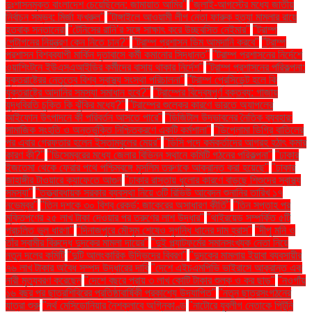
দুঃশাসনমুক্ত বাংলাদেশ চেয়েছিলেন: জামায়াত আমির"
"জুলাই-আগস্টের মধ্যে জাতীয়
নির্বাচন সম্ভব: মির্জা ফখরুল"
"টাঙ্গাইলে আওয়ামী লীগ নেতা ফারুক হত্যা মামলার রায়ে
হতবাক সন্তানেরা
"টেনিসের রানি’র সঙ্গে সাক্ষাৎ করে উচ্ছ্বসিত নেইমার"
"ট্রাম্প
পেন্টাগনের নিয়ন্ত্রণ কেন নিতে চান?"
"ট্রাম্প প্রশাসন ডিম আমদানি করবে"
"ট্রাম্প
প্রশাসন বিশ্বব্যাপী মার্কিন দূতাবাসে কর্মী কমানোর সিদ্ধান্ত"
"ট্রাম্প প্রশাসনের নির্দেশে
ওয়াশিংটনে ইউএসএআইডির কর্মীদের বাসায় থাকার নির্দেশ"
"ট্রাম্প প্রশাসনের পরিকল্পনা:
যুক্তরাষ্ট্রের নেতৃত্বে বিশ্ব স্বাস্থ্য সংস্থা পরিচালনা"
"ট্রাম্প প্রেসিডেন্ট হলে কি
যুক্তরাষ্ট্রে আদানির সমস্যা সমাধান হবে?"
"ট্রাম্পের বিদ্বেষপূর্ণ বক্তব্য: গাজায়
যুদ্ধবিরতি চুক্তি কি ঝুঁকির মধ্যে?"
"ট্রাম্পের শুল্কের কারণে ভারতে অ্যাপলের
আইফোন উৎপাদনে কী পরিবর্তন আসতে পারে"
"ডিজিটাল উদ্ভাবনের নৈতিক ব্যবহার:
সামাজিক সংহতি ও অন্তর্ভুক্তি নিশ্চিতকরণে একটি কর্মশালা"
"ডিপ্লোমা ডিগ্রি বাতিলের
পর এবার গ্রেফতার হলেন ইস্তাম্বুলের মেয়র"
"ডিসি পদে কর্মকর্তাদের আগ্রহ হঠাৎ কমার
কারণ কী?"
"ডিসেম্বরের মধ্যে জেলার বিভিন্ন স্থানে কমিটি গঠনের পরিকল্পনা"
"ঢাকার
ইজতেমা থেকে ফেরার পথে পশ্চিমবঙ্গে মুসলিম তরুণকে আক্রান্ত করা হয়েছে"
"ঢাকার
জাহাঙ্গীর টাওয়ারে ক্যাফেতে আগুন
"ঢাকার রাস্তায় ধুলোর কারণে বাড়ছে শিশুদের স্বাস্থ্য
সমস্যা"
"তত্ত্বাবধায়ক সরকার ব্যবস্থা নিয়ে ৩টি রিভিউ আবেদন শুনানির তারিখ ১৭
নভেম্বর"
"তিন দশকে ৩০ বিশ্ব রেকর্ড: জাকেরের অসাধারণ কীর্তি"
"তিন সপ্তাহ পর
মুক্তিপণের ২৫ লাখ টাকা দেওয়ার পর তরুণের লাশ উদ্ধার"
"থাইরয়েড সম্পর্কিত ৫টি
প্রচলিত ভুল ধারণা"
"দিনাজপুরে মৌসুম শেষেও সুগন্ধি ধানের দাম হ্রাস"
"দীপু মনি ও
তাঁর স্বামীর বিরুদ্ধে দুদকের মামলা দায়ের"
"দুই প্ল্যাটফর্মের সমানসংখ্যক নেতা নিয়ে
নতুন দলের কমিটি
"দুটি আলংকারিক উদ্ভিদের বিবরণ"
"দুদকের মামলায় ইয়াবা ব্যবসায়ীর
৭৬ লাখ টাকার অবৈধ সম্পদ উদ্ধারের দাবি
"দেশে এইচএমপিভি ভাইরাসে আক্রান্ত এক
নারী মৃত্যুবরণ করেছেন
"দেশে বছরে প্রায় ৩ লাখ কোটি টাকার শুল্ক ও কর ছাড়"
"নওগাঁয়
১৬ বছর পর ছাত্রশিবিরের প্রতিষ্ঠাবার্ষিকী প্রকাশ্যে উদযাপিত"
"নতুন ছাত্রসংগঠনের
যাত্রা শুরু
"নর্থ মেসিডোনিয়ার নৈশক্লাবে অগ্নিকাণ্ড
"নাটোরে যুবলীগ নেতাকে পিটুনি