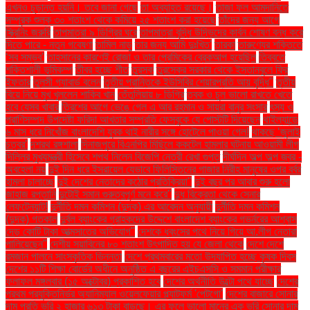
এখনও চূড়ান্ত হয়নি। তবে জানা গেছে
তা অব্যাহত রয়েছে।
তাজা ফল আমদানিতে
সম্পূরক শুল্ক ৩০ শতাংশ থেকে কমিয়ে ২৫ শতাংশ করা হয়েছে
তাঁদের জন্য আগে
স্ক্রিনিং জরুরি
তাপমাত্রা ৯ ডিগ্রির ঘরে
তাপমাত্রা বৃদ্ধি উদ্ভিদের কার্বন শোষণ বন্ধ করে
দিতে পারে - নতুন গবেষণা
তামিল নাড়ু
তার জন্য আমি দুঃখিত'
তারকা
তারুণ্যের শক্তিতে
‘সব সম্ভব’
তাহসানের কারণেই রোজা ও তার প্রেমিকের ব্রেকআপ হয়েছিল
তিব্বতে
শক্তিশালী ভূমিকম্প
তীব্র হচ্ছে শীত
তুরস্ক
তুরস্কের সরকার থেকে ইস্তানবুলে ফ্রি
ইফতার
তুলসী গ্যাবার্ড বলেন
তৃতীয় প্রান্তিকে ইউসিবির শেয়ারপ্রতি আয় বৃদ্ধি"
তৃতীয়
বিয়ে নিয়ে মুখ খুললেন শাকিব খান
তেঁতুলিয়ায় ৮ ডিগ্রি
ত্বক ও চুল ভালো রাখতে খেতে
হবে যেসব খাবার
ত্রিশের আগে ভেঙে গেল এ আর রহমান ও সায়রা বানুর সংসার
ৎস্য ও
প্রাণিসম্পদ উপদেষ্টা ফরিদা আখতার সম্প্রতি ফেসবুকে যে পোস্টটি দিয়েছেন
থাইল্যান্ডে
৬ মাস ধরে নিখোঁজ বাংলাদেশি যুবক থাই নারীর সঙ্গে হোটেলে পাওয়া গেল!
থাকছে ‘জুলাই
চত্বর’
দশরথ রঙ্গশালা
দিনাজপুরে বিএনপির মিছিলে ককটেল হামলার ঘটনায় আওয়ামী লীগ
দিল্লির মুখ্যমন্ত্রী হিসেবে শপথ নিলেন বিজেপি নেত্রী রেখা গুপ্ত
দীর্ঘদিন অল্প অল্প জ্বর -
অবহেলা নয়
দুই দিন ধরে ইসরায়েল যেভাবে ফিলিস্তিনের গাজার নিরীহ মানুষের ওপর বর্বর
হামলা চালাচ্ছে
দুই দেশের নেতাদের কঠোর প্রতিক্রিয়া"
দুই বছর পর আবার শুরু হলো
জাহাজ রপ্তানি
দুটোই সমান গুরুত্বপূর্ণ মনে করে"
দুধ বিক্রেতা থেকে সেনার
লেফটেন্যান্ট!
দুর্নীতি দমন কমিশন (দুদক) এর আবেদন অনুযায়ী
দুর্নীতি দমন কমিশন
(দুদক) গতকাল
দুর্বল ব্যাংকের গ্রাহকদের উদ্দেশে বাংলাদেশ ব্যাংকের গভর্নরের আশ্বাস
দেড় কোটি টাকা আত্মসাতের অভিযোগ"
দেশকে ধ্বংসের পথে নিয়ে গিয়ে আ.লীগ নেতারা
পালিয়েছেন"
দেশীয় সয়াবিনের ৮০ শতাংশ উৎপাদিত হয় যে জেলা থেকে
দেশে দেশে
রমজান পালনে সাংস্কৃতিক ভিন্নতা
দেশে প্রথমবারের মতো উদযাপিত হচ্ছে কৃষক দিবস
দেশের ১১টি শিক্ষা বোর্ডের অধীনে অনুষ্ঠিত এ বছরের এইচএসসি ও সমমান পরীক্ষার
ফলাফল মঙ্গলবার (১৫ অক্টোবর) প্রকাশিত হবে
দেশের অর্থনীতি উল্টো পথে যাচ্ছে
দেশের
প্রথম প্রযুক্তিনির্ভর অ্যানিম্যাল ওয়েলফেয়ার প্ল্যাটফর্ম 'পেটগো'
দেশের বাজারে সোনার
দাম প্রতি ভরি ২ হাজার ৬১৩ টাকা বাড়ছে। এর ফলে ভালো মানের এক ভরি সোনার দাম