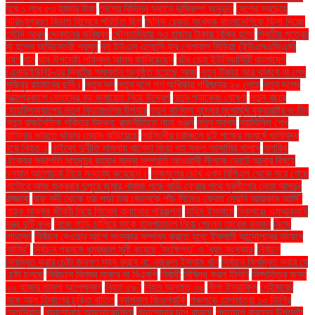
হবে ১ লাখ ৫৩ হাজার টাকা
দেশের বিভিন্ন স্থানে ভূমিকম্প অনুভূত
দেশের সবচেয়ে
দারিদ্র্যপ্রবণ বিভাগ হিসেবে পরিচিত ছিল
দৈনিক রেকর্ড সংখ্যক বাংলাদেশিকে ভিসা দিচ্ছে
সৌদি আরব
দোকানের ভবিষ্যৎ
দৌলতদিয়ায় ৭৩ হাজার টাকায় বিক্রি হলো
দ্বিতীয় পুত্রের
মা হলেন অভিনেত্রী প্রসূন
দ্য ইউএস এজেন্সি ফর গ্লোবাল মিডিয়া (ইউএসএজিএম)
ধর্ষণ
ধান
ধান উপদেষ্টা শফিকুল আলম জানিয়েছেন
নটর ডেম ইউনিভার্সিটি বাংলাদেশ
(এনডিইউবি)-এর দ্বিতীয় সমাবর্তন অনুষ্ঠিত হয়েছে আজ
নতুন টাকায় আর থাকবে না শেখ
মুজিবুর রহমানের ছবি।
নতুন দল
নতুন দলে গণ অধিকার পরিষদের ২০ নেতা
নতুন দলের
আত্মপ্রকাশে নেতাদের বড় জমায়েত নিয়ে উদ্বেগ
নতুন প্যাকেজ ঘোষণা
নতুন বছরে
হোয়াটসঅ্যাপের নতুন ফিচারগুলির উপহার
নতুন বাণিজ্য যুদ্ধের মুখোমুখি যুক্তরাষ্ট্র ও চীন
নতুন রাজনৈতিক শক্তির উদ্ভব: রাজনীতিতে নানা গুঞ্জন
নতুন স্বপ্ন
নয়াদিল্লি শেখ
হাসিনার ভারতে থাকার মেয়াদ বাড়িয়েছে
নরসিংদীর চরাঞ্চলে দুই পক্ষের সংঘর্ষে গুলিবিদ্ধ
হয়ে নিহত ২
নাইকো দুর্নীতি মামলায় খালেদা জিয়া সহ সকল আসামির খালাস
নাগরিক
ঐক্যের সভাপতি মাহমুদুর রহমান মান্না সম্প্রতি আওয়ামী লীগকে ভোটে আনার বিষয়ে
চলমান আলোচনা নিয়ে মন্তব্য করেছেন।
নাজমুলের চোখ এখন বিপিএল থেকে সরে গেছে
নাটোরে আজ শুক্রবার দুপুরে জুমার নামাজ পড়ে বাড়ি ফেরার পথে যুবলীগের নেতা আবদুর
রাজ্জাক
নাফ নদী থেকে ধরা পড়া চার জেলেকে পাঁচ দিনেও ফেরত দেয়নি আরাকান আর্মি"
নায়ক মান্নার জীবনী নিয়ে সিনেমা বানানোর পরিকল্পনা
নাহিদ ইসলামে
নিকগঞ্জে এমআরআই
যন্ত্র দুটি বন্ধ
নিজে গাড়ি চালিয়ে মাকে হাসপাতালে নিয়ে গেলেন তারেক রহমান
নিজে
নাচলেন
নির্বাচন দেওয়ার আগে সংস্কার সম্পন্ন করতে হবে: ইসলামী আন্দোলনের নায়েবে
আমির"
নির্বাচন প্রসঙ্গে ধূম্রজাল সৃষ্টি করেছে 'সংক্ষিপ্ত' ও 'বৃহৎ সংস্কার'
নির্বাচন
বিলম্বিত করার চেষ্টা জনগণ সহ্য করবে না: নজরুল ইসলাম খান
নির্বাচন বিলম্বিত করার যে
চেষ্টা চলছে
নির্বাচনে বিলম্ব মানবে না বিএনপি
নির্বাহী
নিষিদ্ধ করল ইসিবি
নিষ্পত্তির জন্য
২০ হাজার মামলা অপেক্ষমাণ
নিহত ৫৯"
নিহত অন্তত ৩৬
নীলা ইসরাফিল
নেইমারের
সঙ্গে আল হিলালের চুক্তি বাতিল
ন্যাশনাল জিওগ্রাফি
পঞ্চগড়ে তাপমাত্রা ১০ ডিগ্রি
সেলসিয়াস
পড়াশোনায় অমনোযোগিতা
পড়াশোনার চাপ বাড়ছে
পদত্যাগ করলেন উপদেষ্টা