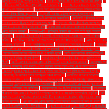
গুরুত্ব অস্বীকার: সিপিবির অভিমত"
"৬৭ দিন সাগরে ভেসে থাকার পর জীবিত উদ্ধার
"৭
বদলি নিয়ে ব্রাজিল কি ফিফার নিয়ম ভঙ্গ করেছে?"
"৭০ মাইল দূরে ৪০ বছর পর খুঁজে
পাওয়া গেল হারানো আংটি"
"৮ দবি নিয়ে কবি নজরুল বিশ্ববিদ্যালয়ের মিডিয়া স্টাডিজ
বিভাগে শিক্ষার্থীদের আন্দোলন"
"অন্তর্বর্তী সরকার যথাযথ পদক্ষেপ গ্রহণে ব্যর্থ
"অপরাজিতা ফুলের চায়ে পাবেন ৬টি অসাধারণ উপকারিতা"
"অভিবাসী পরিবারের সন্তান
কমলার সামনে ইতিহাস সৃষ্টি করার সম্ভাবনা"
"অমুক ব্যবসায়ীর রাজনৈতিক দলের সঙ্গে
সম্পর্ক: কেন এ বিষয়ে লেখা হয় না?"
"অযথা সময় নষ্ট করে সরকারে থাকার কোনো ইচ্ছা
নেই: আসিফ নজরুল"
"আইনশৃঙ্খলা পরিস্থিতি সন্ধ্যার পর থেকে স্পষ্ট হবে: স্বরাষ্ট্র
উপদেষ্টা"
"আওয়ামী লীগের অবস্থান স্পষ্ট না করলে যমুনা ঘেরাও করবে গণ অধিকার
পরিষদ"
"আগামীকাল নির্বাচন কমিশনে বৈঠকে যাবে জামায়াতে ইসলামী"
"আজ রাতে ঢাকায়
আসছেন সাকিব?"
"আজ লক্ষ্মীপূজার উৎসব"
"আজহারুল ইসলামকে মুক্তি দিন
"আমাদের
কথা কেউ ভাবছে না: মার্কিন নির্বাচনের প্রেক্ষাপটে পশ্চিম তীরের বাসিন্দাদের অনুভূতি"
"আমার হিজাব আমার শক্তির উৎস" : মার্কিন ছাত্রী
"আমি যুক্তরাষ্ট্রের রাজনৈতিক বন্দী:
ফিলিস্তিনি ছাত্র মাহমুদ খলিল"
"আর্জেন্টিনার কাছে ৬ গোল খেয়ে সেই ব্রাজিল এখন
শীর্ষে"
"আলী-চমকের পর হৃদয়-ঝড়ে বরিশাল পৌঁছালো ফাইনালে আবারো"
"আলেপ্পোর পর
সিরিয়ার অন্যান্য শহর দখলে এগিয়ে চলেছে হায়াত আল-শাম: কে বা কারা তারা?"
"আসলাঙ্কারের সেঞ্চুরি ও তিকশানার ঘূর্ণিতে অস্ট্রেলিয়াকে বিস্মিত করল শ্রীলঙ্কা"
"আসলেই কি আপেল খেলে রোগমুক্ত থাকা সম্ভব?"
"ইতালিতে যাওয়ার উদ্দেশ্যে
লিবিয়ায় নিখোঁজ ২৪ জন
"ইসরায়েলি ৩ জিম্মি মুক্ত
"ইসরায়েলি বাহিনীর অভিযানে বন্ধ
হয়ে গেছে উত্তর গাজার শেষ হাসপাতালটি"
"ইসরায়েলে নেতানিয়াহুর বিরুদ্ধে হাজারো
মানুষের প্রতিবাদ: দ্য গার্ডিয়ান"
"উড়োজাহাজে ৪০ ঘণ্টার নির্যাতন: হাতকড়া
"উৎসবমুখর
পরিবেশে নটর ডেম ইউনিভার্সিটি বাংলাদেশের দ্বিতীয় সমাবর্তন সফলভাবে অনুষ্ঠিত"
"এই
দেশ ১৯৭১-এর শহীদদের রক্তের প্রতি বিশ্বাসঘাতকতা করেছে: কুমিল্লায় জোনায়েদ
সাকির মন্তব্য"
"এক মাস ধরে খোলা সয়াবিন তেল ব্যবহার করছেন বাণিজ্য উপদেষ্টা"
"একটি আমলকীর অসীম উপকারিতা!"
"একুশে পদক পাচ্ছেন ১৪ বিশিষ্ট ব্যক্তি ও জাতীয়