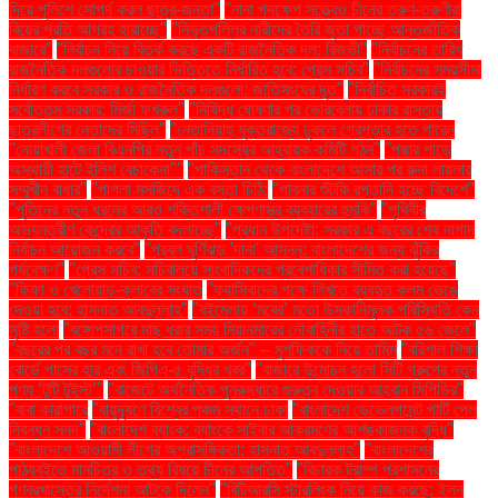
দিয়ে পুলিশে সোপর্দ করল ছাত্র-জনতা"
"নানা পদক্ষেপ সত্ত্বেও চীনের তরুণ-তরুণীরা
বিয়ের প্রতি আগ্রহ হারাচ্ছে"
"নিভৃতপল্লির নারীদের তৈরি জুতা পাচ্ছে আন্তর্জাতিক
বাজারে"
"নির্বাচন নিয়ে বিতর্ক করছে একটি রাজনৈতিক দল: রিজভী"
"নির্বাচনের তারিখ
রাজনৈতিক দলগুলোর চাওয়ার ভিত্তিতে নির্ধারিত হবে: প্রেস সচিব"
"নির্বাচনের সময়সীমা
নির্ধারণ করবে সরকার ও রাজনৈতিক দলগুলো: জাতিসংঘের দূত"
"নির্বাচিত সরকারই
সর্বোত্তম সরকার: মির্জা ফখরুল"
"নিষিদ্ধ ঘোষণার পর ভোরবেলায় ঢাকার রাস্তায়
ছাত্রলীগের নেতাদের মিছিল"
"নেতানিয়াহু যুক্তরাজ্যে ঢুকলে গ্রেপ্তার হতে পারেন
"নোয়াখালী জেলা বিএনপির নতুন পাঁচ সদস্যের আহ্বায়ক কমিটি গঠন"
"পদ্মার পাড়ে
অস্থায়ী হাটে ইলিশ বেচাকেনা"''
"পাকিস্তান থেকে বাংলাদেশে আসার পর রুনা লায়লার
সম্মুখীন বাধার"
"পাগলা মসজিদে এক বস্তা চিঠি:
"পাবনার শুঁটকি রপ্তানি হচ্ছে বিদেশে"
"পুতিনের নতুন ধরনের আরও শক্তিশালী ক্ষেপণাস্ত্র ব্যবহারের হুমকি"
"পৃথিবীর
অভ্যন্তরীণ কেন্দ্রের আকৃতি বদলাচ্ছে"
"প্রধান উপদেষ্টা: সরকার এ বছরের শেষ নাগাদ
নির্বাচন আয়োজন করবে"
"প্রবল ঘূর্ণিঝড় 'দানা' আসন্ন: বাংলাদেশের জন্য ঝুঁকির
পর্যবেক্ষণ"
"প্রেস সচিব: সচিবালয়ে সাংবাদিকদের প্রবেশাধিকার সীমিত করা হয়েছে"
"ফিফা ও খেলোয়াড়-ক্লাবের সংঘাত
"ফ্যাসিবাদের পক্ষে লিখতে ব্যবহৃত কলম ভেঙে
দেওয়া হবে: হাসনাত আবদুল্লাহ"
"বইমেলায় ‘মবের’ মতো উসকানিমূলক পরিস্থিতি কেন
সৃষ্টি হলো
"বঙ্গোপসাগরে মাছ ধরার সময় মিয়ানমারের নৌবাহিনীর হাতে আটক ৫৬ জেলে"
"বছরের পর বছর মনে রাখা হবে তোমার অর্জন" – মুশফিককে নিয়ে তামিম
"বরিশাল শিক্ষা
বোর্ডে পাসের হার এবং জিপিএ-৫ বৃদ্ধির খবর"
"বাজারে উন্মোচন হলো সিটি গ্রুপের নতুন
পণ্য ‘টুটি টুইস্ট’"
"বাজেটে অর্থনৈতিক পুনরুদ্ধারে গুরুত্ব দেওয়ার আহ্বান সিপিডির"
"বাবা কারাগারে
"বায়ুদূষণে বিশ্বের পঞ্চম স্থানে ঢাকা
"বাংলাদেশ ডেভেলপমেন্ট পার্টি পেল
নিবন্ধন সনদ"
"বাংলাদেশ ব্যাংক: ব্যাংকে সাইবার আক্রমণের আশঙ্কাজনক বৃদ্ধি"
"বাংলাদেশে আওয়ামী লীগের অপ্রাসঙ্গিকতা: হাসনাত আবদুল্লাহ"
"বাংলাদেশের
পাঠ্যবইতে মানচিত্র ও তথ্য বিষয়ে চীনের আপত্তি"
"বিচারক ট্রাম্প প্রশাসনের
গণবরখাস্তের নির্দেশনা আটকে দিলেন"
"বিটিআরসি স্টারলিংক নিয়ে কাজ করছে: ইলন