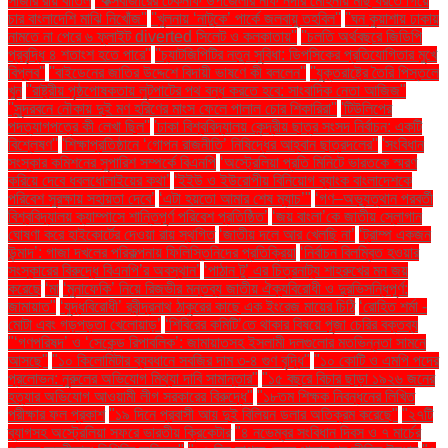
সাজার রায় বাতিল
''কক্সবাজারের টেকনাফ উপজেলার নাফ নদীর মোহনায় মাছ ধরতে গিয়ে
চার বাংলাদেশি মাঝি নিখোঁজ''
''খুলনায় ‘নাটুকে’ পার্কে জলবায়ু তহবিল''
''ঘন কুয়াশায় ঢাকায়
নামতে না পেরে ৬ ফ্লাইট diverted সিলেট ও কলকাতায়''
''চলতি অর্থবছরে জিডিপি
প্রবৃদ্ধি ৪ শতাংশ হতে পারে''
''চ্যাটজিপিটির নতুন সুবিধা: ডিপসিকের প্রতিযোগিতার মুখে
বিপ্লব''
''বাইডেনের জাতির উদ্দেশে বিদায়ী ভাষণে কী বললেন''
''যুক্তরাষ্ট্রে তৈরি পিস্তলে
খুন
''রাষ্ট্রীয় পৃষ্ঠপোষকতায় লুটপাটের পথ বন্ধ করতে হবে: সাংবাদিক নেতা আজিজ"
''সুন্দরবনে নৌকায় দুই মণ হরিণের মাংস ফেলে পালাল চোর শিকারিরা''
'টিউলিপের
পদত্যাগপত্রে কী লেখা ছিল''
'ঢাকা বিশ্ববিদ্যালয় কেন্দ্রীয় ছাত্র সংসদ নির্বাচন: একটি
বিশ্লেষণ''
'শিক্ষাপ্রতিষ্ঠানে ‘গোপন রাজনীতি’ নিষিদ্ধের আহ্বান ছাত্রদলের''
'সংবিধান
সংস্কার কমিশনের সুপারিশ সম্পর্কে বিএনপি
‘অস্ট্রেলিয়া প্রতি মিনিটে ভারতকে স্মরণ
করিয়ে দেবে ধবলধোলাইয়ের কথা’
‘ইইউ ও ইউরোপীয় বিনিয়োগ ব্যাংক বাংলাদেশকে
পরিবেশ সুরক্ষায় সহায়তা দেবে’
‘এটা হয়তো আমার শেষ ম্যাচ’"
‘গণ–অভ্যুত্থান পরবর্তী
বিশ্ববিদ্যালয় ক্যাম্পাসে শান্তিপূর্ণ পরিবেশ প্রতিষ্ঠিত’
‘জয় বাংলা’কে জাতীয় স্লোগান
ঘোষণা করে হাইকোর্টের দেওয়া রায় স্থগিত
‘জাতীয় দলে আর খেলছি না’
‘ট্রাম্প একজন
উন্মাদ’: গাজা দখলের পরিকল্পনায় ফিলিস্তিনিদের প্রতিক্রিয়া
‘নির্বাচন বিলম্বিত হওয়ার
সংস্কারের বিরুদ্ধে বিএনপি’র অবস্থান’
‘পাঠান টু’ এর চিত্রনাট্য শাহরুখের মন জয়
করেছে
‘মা
‘মুনাফেকি’ নিয়ে রিজভীর মন্তব্য জাতীয় ঐক্যবিরোধী ও দুরভিসন্ধিপূর্ণ:
জামায়াত"
‘যুদ্ধবিরোধী’ রবীন্দ্রনাথ ঠাকুরের কাছে এক ইংরেজ মায়ের চিঠি
‘রোহিত শর্মা -
মোটা এবং গড়পড়তা খেলোয়াড়’
‘শিবিরের কমিটি’তে থাকার বিষয়ে পূজা চেরির বক্তব্য
"‘গণপরিষদ’ ও ‘সেকেন্ড রিপাবলিক’: জামায়াতসহ ইসলামী দলগুলোর মতভিন্নতা সামনে
আসছে"
"১০ কিলোমিটার ব্যবধানে সবজির দাম ৩-৪ গুণ বৃদ্ধি"
"১০ কোটি ও এমপি পদের
প্রলোভন: নুরুলের অভিযোগ মিথ্যা দাবি সামান্তার"
"১৫ বছরে বিচার ছাড়া ১৯২৬ জনের
হত্যার অভিযোগ আওয়ামী লীগ সরকারের বিরুদ্ধে"
"১৮তম শিক্ষক নিবন্ধনের লিখিত
পরীক্ষার ফল প্রকাশ
"১৯ দিনে প্রবাসী আয় দুই বিলিয়ন ডলার অতিক্রম করেছে"
"২৭টি
ব্যাগসহ অস্ট্রেলিয়া সফরে ভারতীয় ক্রিকেটার
"৪ নভেম্বর সংবিধান দিবস ও ৭ মার্চের