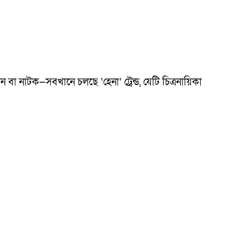
বা নাটক—সবখানে চলছে ‘হেনা’ ট্রেন্ড, যেটি চিত্রনায়িকা