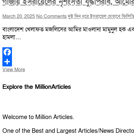
গাজায় ইসরায়েলের নৃশংসতা যুদ্ধাপরাধ, আম
March 20, 2025
No Comments
দুই দিন ধরে ইসরায়েল যেভাবে ফিলিস্ত
বাংলাদেশ খেলাফত মজলিসের আমির মাওলানা মামুনুল হক এবং ম
হামলা…
Facebook
গাজায়
View More
Share
ইসরায়েলের
নৃশংসতা
Explore the MillionArticles
যুদ্ধাপরাধ,
আমেরিকার
ভূমিকাও
আরও
ন্যক্কারজনক:
Welcome to Million Articles.
বাংলাদেশ
খেলাফত
One of the Best and Largest Articles/News Directo