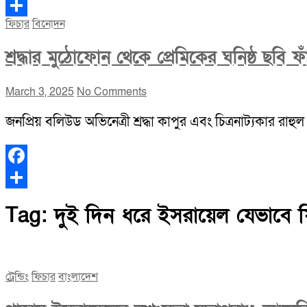
Facebook
ফিচার
বিনোদন
Share
শ্রদ্ধার মুঠোফোন থেকে প্রেমিকের ঘনিষ্ঠ ছবি ফ
March 3, 2025
No Comments
জনপ্রিয় বলিউড অভিনেত্রী শ্রদ্ধা কাপুর এবং চিত্রনাট্যকার রাহ
Facebook
Share
Tag:
দুই দিন ধরে ইসরায়েল যেভাবে ফি
ট্রেন্ডিং
ফিচার
বাংলাদেশ