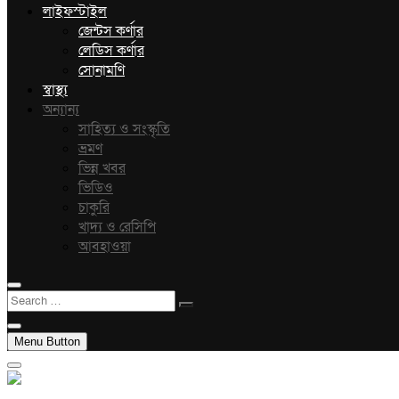
লাইফস্টাইল
জেন্টস কর্ণার
লেডিস কর্ণার
সোনামণি
স্বাস্থ্য
অন্যান্য
সাহিত্য ও সংস্কৃতি
ভ্রমণ
ভিন্ন খবর
ভিডিও
চাকুরি
খাদ্য ও রেসিপি
আবহাওয়া
Search
…
Menu Button