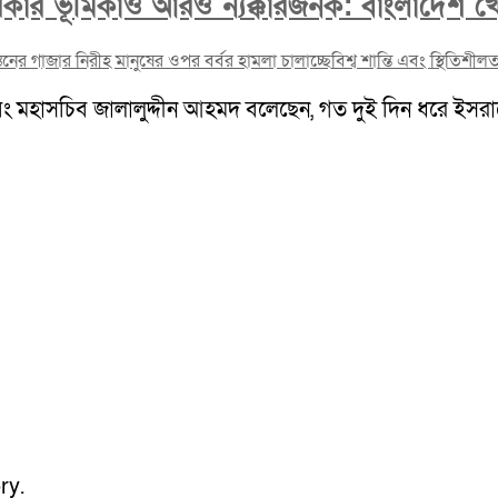
েরিকার ভূমিকাও আরও ন্যক্কারজনক: বাংলাদেশ
িনের গাজার নিরীহ মানুষের ওপর বর্বর হামলা চালাচ্ছে
বিশ্ব শান্তি এবং স্থিতিশীল
হাসচিব জালালুদ্দীন আহমদ বলেছেন, গত দুই দিন ধরে ইসরায়ে
ry.