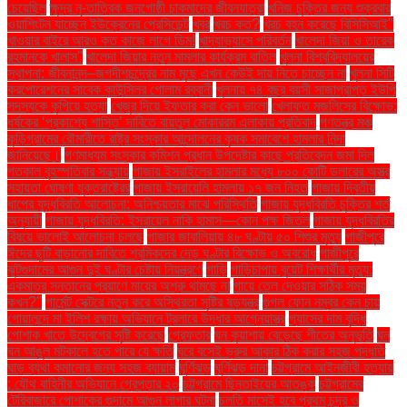
চেয়েছিল
ক্ষুদ্র নৃ-তাত্বিক জনগোষ্ঠী চাকমাদের জীবনযাত্রা
খনিজ চুক্তির জন্য শুক্রবার
ওয়াশিংটন যাচ্ছেন ইউক্রেনের প্রেসিডেন্ট
খবর
খরচ কত?
খরচ বহন করেছে বিসিসিআই"
খাওয়ার বাইরে আরও কত কাজে লাগে ডিম!
খাদ্যাভ্যাসে পরিবর্তন
খালেদা জিয়া ও তারেক
রহমানকে খালাস''
খালেদা জিয়ার নতুন মামলার কার্যক্রম বাতিল
খুলনা বিশ্ববিদ্যালয়ের
স্থাপনা: জীবনানন্দ–জগদীশচন্দ্রের নাম মুছে এখন কেউই দায় নিতে চাচ্ছেন না
খুলনা সিটি
করপোরেশনের সাবেক কাউন্সিলর গোলাম রব্বানী
খুলনায় ৭৪ বছর বয়সী সাজাপ্রাপ্ত ইউপি
সদস্যকে কুপিয়ে হত্যা
খেজুর দিয়ে ইফতার করা কেন ভালো
খেলাফত মজলিসের বিক্ষোভ:
ধর্ষকের ‘প্রকাশ্যে শাস্তি’ দাবিতে বায়তুল মোকাররম এলাকায় প্রতিবাদ
গণতন্ত্র মঞ্চ
কুড়িগ্রামের রৌমারীতে রাষ্ট্র সংস্কার আন্দোলনের কৃষক সমাবেশে হামলার নিন্দা
জানিয়েছে।
গণমাধ্যম সংস্কার কমিশন প্রধান উপদেষ্টার কাছে প্রতিবেদন জমা দিল
গতকাল বৃহস্পতিবার সন্ধ্যায়
গাজায় ইসরাইলের হামলার মধ্যে ৮০০ কোটি ডলারের অস্ত্র
সহায়তা ঘোষণা যুক্তরাষ্ট্রের
গাজায় ইসরায়েলি হামলায় ১৭ জন নিহত
গাজায় দ্বিতীয়
ধাপের যুদ্ধবিরতি আলোচনা: অনিশ্চয়তার মাঝে পরিস্থিতি
গাজায় যুদ্ধবিরতি চুক্তির শর্ত
অনুযায়ী
গাজায় যুদ্ধবিরতি: ইসরায়েল নাকি হামাস—কোন পক্ষ জিতল
গাজায় যুদ্ধবিরতির
বিষয়ে ভালোই আলোচনা চলছে
গাজার জাবালিয়ায় ৪৮ ঘণ্টায় ৫০ শিশুর মৃত্যু
গাজীপুরে
ঈদের ছুটি বাড়ানোর দাবিতে শ্রমিকদের দেড় ঘণ্টার বিক্ষোভ ও অবরোধ
গাজীপুরে
ঝুটগুদামের আগুন দুই ঘণ্টার চেষ্টায় নিয়ন্ত্রণে
গাড়ি
গাড়িচাপায় বুয়েট শিক্ষার্থীর মৃত্যু:
একমাত্র সন্তানের প্রয়াণে মায়ের অশ্রু থামছে না
গায়ে তেল দেওয়ার সঠিক সময়
কখন?"
গার্মেন্ট সেক্টরে নতুন করে অস্থিরতা সৃষ্টির ষড়যন্ত্র
গুগল ফোন নম্বর কেন চায়
গোয়ালন্দে মা ইলিশ রক্ষায় অভিযানে ট্রলারে উদ্ধার আগ্নেয়াস্ত্র
গ্যাসের দাম বৃদ্ধি
পোশাক খাতে উদ্বেগের সৃষ্টি করেছে
গ্রেফতার
ঘন কুয়াশায় বেড়েছে শীতের অনুভূতি
ঘন
ঘন আঙুল মটকালে হতে পারে যে ক্ষতি
ঘরে বসেই ভ্রুর আকার ঠিক করার সহজ পদ্ধতি
ঘাড় ব্যথা কমানোর জন্য সহজ ব্যায়াম
ঘূর্ণিঝড়
ঘূর্ণিঝড় দানা
চট্টগ্রামে আইনজীবী হত্যায়
: যৌথ বাহিনীর অভিযানে গ্রেপ্তার ২০
চট্টগ্রামে ছিনতাইয়ের আতঙ্ক
চট্টগ্রামের
টেরিবাজারে পোশাকের গুদামে আগুন লাগার ঘটনা
চলতি মাসেই হবে প্রথম চন্দ্র ও