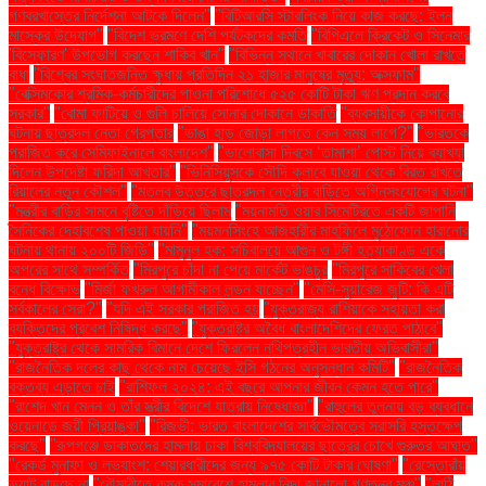
গণবরখাস্তের নির্দেশনা আটকে দিলেন"
"বিটিআরসি স্টারলিংক নিয়ে কাজ করছে: ইলন
মাস্কের উদ্যোগ"
"বিদেশ ভ্রমণে দেশি পর্যটকদের কমতি
"বিপিএলে ক্রিকেট ও সিনেমার
'বিস্ফোরণ' উপভোগ করছেন শাকিব খান"
"বিভিন্ন স্থানে খাবারের দোকান খোলা রাখতে
বাধা
"বিশ্বের সংঘাতজনিত ক্ষুধায় প্রতিদিন ২১ হাজার মানুষের মৃত্যু: অক্সফাম"
"বেক্সিমকোর শ্রমিক-কর্মচারীদের পাওনা পরিশোধে ৫২৫ কোটি টাকা ঋণ প্রদান করবে
সরকার"
"বোমা ফাটিয়ে ও গুলি চালিয়ে সোনার দোকানে ডাকাতি
"ব্যবসায়ীকে কোপানোর
ঘটনায় ছাত্রদল নেতা গ্রেপ্তার
"ভাঙা হাড় জোড়া লাগতে কেন সময় লাগে?"
"ভারতকে
পরাজিত করে সেমিফাইনালে বাংলাদেশ"
"ভালোবাসা দিবসে ‘তামাশা’ পোস্ট নিয়ে ব্যাখ্যা
দিলেন উপদেষ্টা ফরিদা আখতার"
"ভিনিসিয়ুসকে সৌদি ক্লাবে যাওয়া থেকে বিরত রাখতে
রিয়ালের নতুন কৌশল"
"মতলব উত্তরে ছাত্রদল নেত্রীর বাড়িতে অগ্নিসংযোগের ঘটনা"
"মন্ত্রীর বাড়ির সামনে বৃষ্টিতে দাঁড়িয়ে ছিলাম
"ময়নামতি ওয়ার সিমেট্রিতে একটি জাপানি
সৈনিকের দেহাবশেষ পাওয়া যায়নি"
"ময়মনসিংহে আজহারীর মাহফিলে মুঠোফোন হারানোর
ঘটনায় থানায় ২০০টি জিডি"
"মামুনুল হক: সচিবালয়ে আগুন ও টঙ্গী হত্যাকাণ্ড একে
অপরের সাথে সম্পর্কিত
"মিরপুরে চাঁদা না পেয়ে মার্কেট ভাঙচুর
"মিরপুরে সাকিবের খেলা
বন্ধে বিক্ষোভ
"মির্জা ফখরুল আগামীকাল লন্ডন যাচ্ছেন"
"মেসি-সুয়ারেজ জুটি: কি এটি
সর্বকালের সেরা?"
"যদি এই সরকার পরাজিত হয়
"যুক্তরাজ্য রাশিয়াকে সহায়তা করা
ব্যক্তিদের প্রবেশ নিষিদ্ধ করছে"
"যুক্তরাষ্ট্র অবৈধ বাংলাদেশিদের ফেরত পাঠাবে"
"যুক্তরাষ্ট্র থেকে সামরিক বিমানে দেশে ফিরলেন নথিপত্রহীন ভারতীয় অভিবাসীরা"
"রাজনৈতিক দলের কাছ থেকে নাম চেয়েছে ইসি গঠনের অনুসন্ধান কমিটি"
"রাজনৈতিক
বক্তব্য এড়াতে চাই
"রাশিফল ২০২৪: এই বছরে আপনার জীবন কেমন হতে পারে"
"রাশেদ খান মেনন ও তাঁর স্ত্রীর বিদেশে যাত্রায় নিষেধাজ্ঞা"
"রাহুলের তুলনায় বড় ব্যবধানে
ওয়েনাডে জয়ী প্রিয়াঙ্কা"
"রিজভী: ভারত বাংলাদেশের সার্বভৌমত্বে সরাসরি হস্তক্ষেপ
করছে"
"রূপগঞ্জে ডাকাতদের হামলায় ঢাকা বিশ্ববিদ্যালয়ের ছাত্রের চোখে গুরুতর আঘাত"
"রেকর্ড মুনাফা ও লভ্যাংশ: শেয়ারধারীদের জন্য ৯৭৫ কোটি টাকার ঘোষণা"
"রেস্তোরাঁয়
ভ্যাট বাড়ছে না
"রৌমারীতে কৃষক সমাবেশে হামলার নিন্দা জানালো গণতন্ত্র মঞ্চ"
"লাঠি