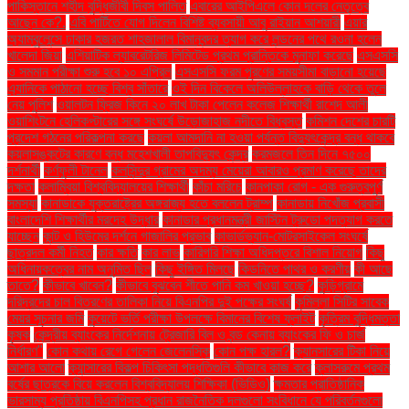
পাকিস্তানে শহীদ বুদ্ধিজীবী দিবস পালিত
এবারের আইপিএলে কোন দলের নেতৃত্বে
আছেন কে?.
এবি পার্টিতে যোগ দিলেন বিশিষ্ট ব্যবসায়ী আবু রাইয়ান আশয়ারী
এয়ার
অ্যাম্বুলেন্সে ঢাকার হজরত শাহজালাল বিমানবন্দর ত্যাগ করে লন্ডনের পথে রওনা হলেন
খালেদা জিয়া
এশিয়াটিক ল্যাবরেটরিজ লিমিটেড প্রথম প্রান্তিকে মুনাফা করেছে
এসএসসি
ও সমমান পরীক্ষা শুরু হবে ১০ এপ্রিল
এসএসসি ফরম পূরণের সময়সীমা বাড়ানো হয়েছে
এ্যানিকে পাঠানো হচ্ছে বিশ্ব সাঁতারে
ওই দিন বিকেলে অলিউল্লাহকে বাড়ি থেকে তুলে
নেয় পুলিশ
ওয়ালটন ফ্রিজ কিনে ২০ লাখ টাকা পেলেন কলেজ শিক্ষার্থী রাশেদ আলী
ওয়াশিংটনে হেলিকপ্টারের সঙ্গে সংঘর্ষে উড়োজাহাজ নদীতে বিধ্বস্ত
কমিশন দেশের চারটি
প্রদেশ গঠনের পরিকল্পনা করছে
কয়লা আমদানি না হওয়া পর্যন্ত বিদ্যুৎকেন্দ্র বন্ধ থাকবে
কয়লাসঙ্কটের কারণে বন্ধ মহেশখালী তাপবিদ্যুৎ কেন্দ্র
করমজলে তিন দিনে ৭৫০০
দর্শনার্থী
কর্ণফুলী টানেল
কলসিন্দুর গ্রামের অদম্য মেয়েরা আবারও প্রমাণ করেছে তাদের
দক্ষতা
কলাম্বিয়া বিশ্ববিদ্যালয়ের শিক্ষার্থী
কাঁচা মরিচে
কানপাকা রোগ - এক গুরুত্বপুর্ণ
সমস্যা
কানাডাকে যুক্তরাষ্ট্রের অঙ্গরাজ্য হতে বললেন ট্রাম্প
কানাডায় নিখোঁজ প্রবাসী
বাংলাদেশি শিক্ষার্থীর মরদেহ উদ্ধার
কানাডার প্রধানমন্ত্রী জাস্টিন ট্রুডো পদত্যাগ করতে
যাচ্ছেন
কান্ট ও হিউমের দর্শনে গাজালির প্রভাব
কাভার্ডভ্যান-মোটরসাইকেল সংঘর্ষে
ছাত্রদল কর্মী নিহত
কার ক্ষতি
কার লাভ
কারিগরি শিক্ষা অধিদপ্তরে বিশাল নিয়োগ
কিছু
অধিনায়কত্বের নাম অনুমিত ছিল
কিছু ইঙ্গিত মিলছে
কিডনিতে পাথর ও করণীয়
কী আছে
তাতে?
কীভাবে খাবেন?
কীভাবে বুঝবেন শীতে পানি কম খাওয়া হচ্ছে?
কুড়িগ্রামে
দরিদ্রদের চাল বিতরণের তালিকা নিয়ে বিএনপির দুই পক্ষের সংঘর্ষ
কুমিল্লা সিটির সাবেক
মেয়র সূচনার জমি
কুয়েটে ভর্তি পরীক্ষা উপলক্ষে বিমানের বিশেষ ফ্লাইট
কৃত্রিম বুদ্ধিমত্তা
কৃষক
কেন্দ্রীয় ব্যাংকের নির্দেশনায় ট্রেজারি বিল ও বন্ড কেনায় ব্যাংকের ফি ও চার্জ
নির্ধারণ"
কোন কথায় রেগে গেলেন জেলেনস্কি
কোন পক্ষ হারল?
ক্যানসারের টিকা নিয়ে
আশার আলো
ক্যান্সারের বিকল্প চিকিৎসা পদ্ধতিগুলি কীভাবে কাজ করে
ক্লাসরুমে প্রথম
বর্ষের ছাত্রকে বিয়ে করলেন বিশ্ববিদ্যালয় শিক্ষিকা (ভিডিও)
ক্ষমতার প্রাতিষ্ঠানিক
ভারসাম্য প্রতিষ্ঠায় বিএনপিসহ প্রধান রাজনৈতিক দলগুলো সংবিধানে যে পরিবর্তনগুলো