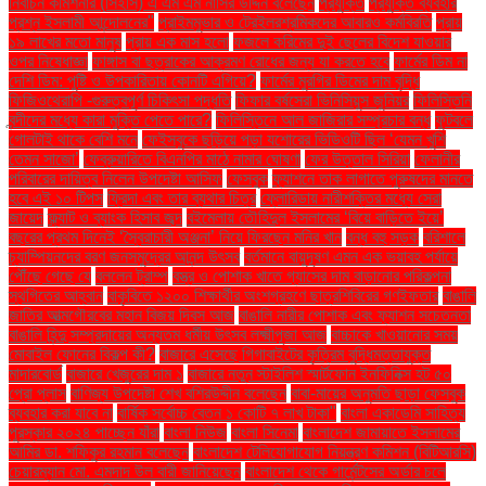
নির্বাচন কমিশনার (সিইসি) এ এম এম নাসির উদ্দিন বলেছেন
প্রযুক্তি
প্রযুক্তি ব্যবহার
প্রশ্ন ইসলামী আন্দোলনের"
প্রাইমমুভার ও ট্রেইলরশ্রমিকদের আবারও কর্মবিরতি
প্রায়
১৯ লাখের মতো মানুষ
প্রায় এক মাস হলো
ফজলে করিমের দুই ছেলের বিদেশ যাওয়ার
ওপর নিষেধাজ্ঞা
ফাঙ্গাস বা ছত্রাকের আক্রমণ রোধের জন্য যা করতে হবে
ফার্মের ডিম না
দেশি ডিম: পুষ্টি ও উপকারিতায় কোনটি এগিয়ে?
ফার্মের মুরগির ডিমের দাম বৃদ্ধি
ফিজিওথেরাপি -গুরুত্বপূর্ণ চিকিৎসা পদ্ধতি
ফিফার বর্ষসেরা ভিনিসিয়ুস জুনিয়র
ফিলিস্তিনি
বন্দীদের মধ্যে কারা মুক্তি পেতে পারে?
ফিলিস্তিনে আল জাজিরার সম্প্রচার বন্ধ
ফুটবলে
গোলটাই থাকে বেশি মনে
ফেইসবুকে ছড়িয়ে পড়া যশোরের ভিডিওটি ছিল ‘যেমন খুশি
তেমন সাজো’
ফেব্রুয়ারিতে বিএনপির মাঠে নামার ঘোষণা
ফের উত্তাল সিরিয়া
ফেলানীর
পরিবারের দায়িত্ব নিলেন উপদেষ্টা আসিফ
ফেসবুক
ফ্যাশনে তাক লাগাতে পুরুষদের মানতে
হবে এই ১০ টিপস
ফ্রিদা এবং তার ব্যথার চিত্র
ফ্লোরিডায় নারীশক্তির মধ্যে সেরা
জায়েদ
ফ্ল্যাট ও ব্যাংক হিসাব জব্দ
বইমেলায় তৌহিদুল ইসলামের ‘বিয়ে বাড়িতে ইয়ে’
বছরের প্রথম দিনেই ‘স্বৈরাচারী অঞ্জনা’ নিয়ে ফিরছেন মনির খান
বন্ধ বহু সড়ক
বরিশালে
চ্যাম্পিয়নদের বরণ জনসমুদ্রের আনন্দ উৎসব
বর্তমানে বায়ুদূষণ এমন এক ভয়াবহ পর্যায়ে
পৌঁছে গেছে যে
বললেন ট্রাম্প
বস্ত্র ও পোশাক খাতে গ্যাসের দাম বাড়ানোর পরিকল্পনা
স্থগিতের আহ্বান
বাকৃবিতে ১২০০ শিক্ষার্থীর অংশগ্রহণে ছাত্রশিবিরের গণইফতার
বাঙালি
জাতির আত্মগৌরবের মহান বিজয় দিবস আজ
বাঙালি নারীর পোশাক এবং ফ্যাশন সচেতনতা
বাঙালি হিন্দু সম্প্রদায়ের অন্যতম ধর্মীয় উৎসব লক্ষ্মীপূজা আজ
বাচ্চাকে খাওয়ানোর সময়
মোবাইল ফোনের বিকল্প কী?
বাজারে এসেছে গিগাবাইটের কৃত্রিম বুদ্ধিমত্তাযুক্ত
মাদারবোর্ড
বাজারে খেজুরের দাম ১
বাজারে নতুন স্টাইলিশ স্মার্টফোন ইনফিনিক্স হট ৫০
প্রো প্লাস
বাণিজ্য উপদেষ্টা শেখ বশিরউদ্দীন বলেছেন
বাবা-মায়ের অনুমতি ছাড়া ফেসবুক
ব্যবহার করা যাবে না
বার্ষিক সর্বোচ্চ বেতন ১ কোটি ৭ লাখ টাকা"
বাংলা একাডেমি সাহিত্য
পুরস্কার ২০২৪ পাচ্ছেন যাঁরা
বাংলা নিউজ
বাংলা সিনেমা
বাংলাদেশ জামায়াতে ইসলামের
আমির ডা. শফিকুর রহমান বলেছেন
বাংলাদেশ টেলিযোগাযোগ নিয়ন্ত্রণ কমিশন (বিটিআরসি)
চেয়ারম্যান মো. এমদাদ উল বারী জানিয়েছেন
বাংলাদেশ থেকে গার্মেন্টসের অর্ডার চলে