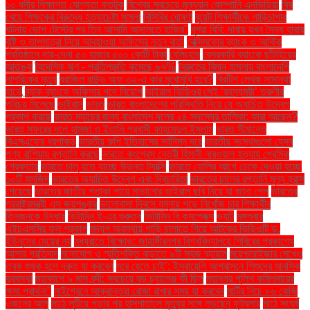
১০ ধনীর শিক্ষাগত যোগ্যতা কতটুকু
বিশ্বের সবচেয়ে মূল্যবান কোম্পানি এনভিডিয়া
বিষ
খেয়ে শিক্ষকের বিরুদ্ধে হত্যাচেষ্টা মামলা
বিসিবির ঘোষণা
বুয়েট শিক্ষার্থীকে গাড়িচাপার
ঘটনায় ডোপ টেস্টের পর তিন আসামি আদালতে হাজির"
বুশরা বিবি: দাবায় যখন সৈন্য হারায়
বৃষ্টি ও তাপমাত্রা নিয়ে আবহাওয়া অফিসের নতুন বার্তা
বেক্সিমকোর ব্যাংক ও আর্থিক
প্রতিষ্ঠানে দায়-দেনা ৫০ হাজার ৫০০ কোটি টাকা
বেলিংহাম
বেসরকারি ব্যাংকে ছাঁটাইয়ের
আতঙ্ক
বৈদেশিক ঋণ - প্রতিশ্রুতি কমেছে ৬৭%
বৈরুতের বিমান হামলায় বাংলাদেশি
নাগরিকের মৃত্যু
ব্রাজিল রাউন্ড অফ ৩২-এ কার মুখোমুখি হবে?
ব্রিটিশ লেখক সামান্থা
হার্ভে
ব্র্যাক ব্যাংকে অফিসার পদে নিয়োগ
ভাইরাল ভিডিওর সেই ‘রহস্যময়ী’ তরুণীর
পরিচয় মিলেছে
ভাইরাস
ভারত
ভারত বাংলাদেশের পরিস্থিতি নিয়ে যে অযাচিত উদ্বেগ
প্রকাশ করছে
ভারত ম্যাচের জন্য বাংলাদেশ দলের ২৪ সদস্যের তালিকা: কারা আছেন?
ভারত সফরের দলে হামজা ও ইতালি প্রবাসী ফাহমেদুল ইসলাম
ভারত সীমান্তে
বিএসএফের ধরপাকড়
ভারতীয় রুপি ইতিহাসের সর্বনিম্ন দরে
ভারতীয় সংস্থাগুলো যেসব
পণ্য রাশিয়ায় রপ্তানি করছে
ভারতে কংগ্রেস নেত্রী হিমানী নারওয়াল হত্যায় প্রেমিক
গ্রেফতার
ভারতে চালু হতে যাচ্ছে উড়ন্ত ট্যাক্সি
ভারতে হোলির আগে ঢেকে দেওয়া হচ্ছে
১০টি মসজিদ
ভারতের অযাচিত উদ্বেগ এবং দ্বিচারিতা
ভারতের চালের রপ্তানি মূল্য হ্রাস
পেয়েছে
ভারতের জাতীয় পতাকা পায়ে মাড়ানোর ভাইরাল ছবি নিয়ে যা জানা গেল
ভারতের
পররাষ্ট্রমন্ত্রী এস জয়শঙ্কর
ভালোবাসা দিবসে যমুনায় পড়ে নিখোঁজ চার শিক্ষার্থীর
তিনজনকে উদ্ধার
ভিটামিন ই-এর গুরুত্ব
ভিটামিন বি কমপ্লেক্স
ভ্যাট
মঙ্গলবার
এইচএসসির ফল প্রকাশ
মদ্যপ অবস্থায় গাড়ি চালাতে গিয়ে আটকের ভিডিওটি ড.
ইউনূসের মেয়ের নয়
মধ্যরাতে বিক্ষোভ: জাহাঙ্গীরনগর বিশ্ববিদ্যালয়ে শিবিরের প্রকাশ্যে
আসার প্রতিবাদ
মনোযোগ ও স্মৃতিশক্তি বাড়াতে ৯টি সহজ ব্যায়াম
ময়েশ্চারাইজার মেখেও
ত্বক শুষ্ক হলে দ্রুত যা করবেন
মরে যেতে চাই’: ইসরায়েলি আগ্রাসনে শিশুদের মানসিক
দুরবস্থা
মহাকাশে ৯ মাস বন্দী: সবচেয়ে বড় চ্যালেঞ্জ কী ছিল
মহানগর পুলিশ কমিশনারের
ক্ষমা প্রার্থনা"
মাইগ্রেনে আক্রান্তরা রোজা রাখার সময় যা করবেন
মাটির নিচে ৮৬ কেজি
ওজনের আলু
মাঠে লুটিয়ে পড়ার পর হাসপাতালে মৃত্যুর সঙ্গে লড়ছেন ফুটবলার
মাঠে সংঘর্ষ