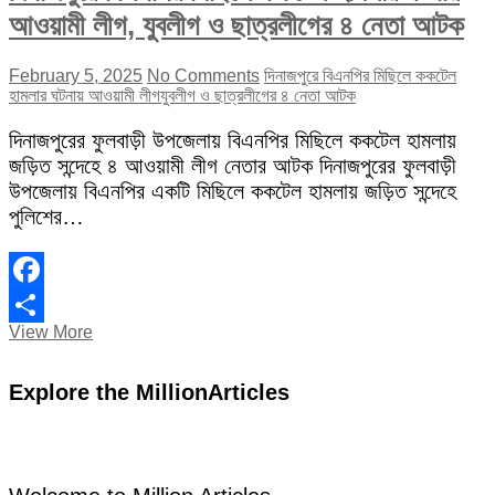
আওয়ামী লীগ, যুবলীগ ও ছাত্রলীগের ৪ নেতা আটক
February 5, 2025
No Comments
দিনাজপুরে বিএনপির মিছিলে ককটেল
হামলার ঘটনায় আওয়ামী লীগ
যুবলীগ ও ছাত্রলীগের ৪ নেতা আটক
দিনাজপুরের ফুলবাড়ী উপজেলায় বিএনপির মিছিলে ককটেল হামলায়
জড়িত সন্দেহে ৪ আওয়ামী লীগ নেতার আটক দিনাজপুরের ফুলবাড়ী
উপজেলায় বিএনপির একটি মিছিলে ককটেল হামলায় জড়িত সন্দেহে
পুলিশের…
Facebook
দিনাজপুরে
View More
Share
বিএনপির
মিছিলে
Explore the MillionArticles
ককটেল
হামলার
ঘটনায়
আওয়ামী
লীগ,
যুবলীগ