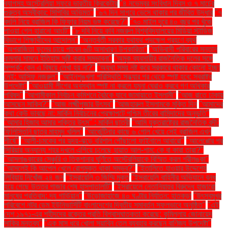
ব্যাগসহ অস্ট্রেলিয়া সফরে ভারতীয় ক্রিকেটার
"৪ নভেম্বর সংবিধান দিবস ও ৭ মার্চের
গুরুত্ব অস্বীকার: সিপিবির অভিমত"
"৬৭ দিন সাগরে ভেসে থাকার পর জীবিত উদ্ধার
"৭
বদলি নিয়ে ব্রাজিল কি ফিফার নিয়ম ভঙ্গ করেছে?"
"৭০ মাইল দূরে ৪০ বছর পর খুঁজে
পাওয়া গেল হারানো আংটি"
"৮ দবি নিয়ে কবি নজরুল বিশ্ববিদ্যালয়ের মিডিয়া স্টাডিজ
বিভাগে শিক্ষার্থীদের আন্দোলন"
"অন্তর্বর্তী সরকার যথাযথ পদক্ষেপ গ্রহণে ব্যর্থ
"অপরাজিতা ফুলের চায়ে পাবেন ৬টি অসাধারণ উপকারিতা"
"অভিবাসী পরিবারের সন্তান
কমলার সামনে ইতিহাস সৃষ্টি করার সম্ভাবনা"
"অমুক ব্যবসায়ীর রাজনৈতিক দলের সঙ্গে
সম্পর্ক: কেন এ বিষয়ে লেখা হয় না?"
"অযথা সময় নষ্ট করে সরকারে থাকার কোনো ইচ্ছা
নেই: আসিফ নজরুল"
"আইনশৃঙ্খলা পরিস্থিতি সন্ধ্যার পর থেকে স্পষ্ট হবে: স্বরাষ্ট্র
উপদেষ্টা"
"আওয়ামী লীগের অবস্থান স্পষ্ট না করলে যমুনা ঘেরাও করবে গণ অধিকার
পরিষদ"
"আগামীকাল নির্বাচন কমিশনে বৈঠকে যাবে জামায়াতে ইসলামী"
"আজ রাতে ঢাকায়
আসছেন সাকিব?"
"আজ লক্ষ্মীপূজার উৎসব"
"আজহারুল ইসলামকে মুক্তি দিন
"আমাদের
কথা কেউ ভাবছে না: মার্কিন নির্বাচনের প্রেক্ষাপটে পশ্চিম তীরের বাসিন্দাদের অনুভূতি"
"আমার হিজাব আমার শক্তির উৎস" : মার্কিন ছাত্রী
"আমি যুক্তরাষ্ট্রের রাজনৈতিক বন্দী:
ফিলিস্তিনি ছাত্র মাহমুদ খলিল"
"আর্জেন্টিনার কাছে ৬ গোল খেয়ে সেই ব্রাজিল এখন
শীর্ষে"
"আলী-চমকের পর হৃদয়-ঝড়ে বরিশাল পৌঁছালো ফাইনালে আবারো"
"আলেপ্পোর পর
সিরিয়ার অন্যান্য শহর দখলে এগিয়ে চলেছে হায়াত আল-শাম: কে বা কারা তারা?"
"আসলাঙ্কারের সেঞ্চুরি ও তিকশানার ঘূর্ণিতে অস্ট্রেলিয়াকে বিস্মিত করল শ্রীলঙ্কা"
"আসলেই কি আপেল খেলে রোগমুক্ত থাকা সম্ভব?"
"ইতালিতে যাওয়ার উদ্দেশ্যে
লিবিয়ায় নিখোঁজ ২৪ জন
"ইসরায়েলি ৩ জিম্মি মুক্ত
"ইসরায়েলি বাহিনীর অভিযানে বন্ধ
হয়ে গেছে উত্তর গাজার শেষ হাসপাতালটি"
"ইসরায়েলে নেতানিয়াহুর বিরুদ্ধে হাজারো
মানুষের প্রতিবাদ: দ্য গার্ডিয়ান"
"উড়োজাহাজে ৪০ ঘণ্টার নির্যাতন: হাতকড়া
"উৎসবমুখর
পরিবেশে নটর ডেম ইউনিভার্সিটি বাংলাদেশের দ্বিতীয় সমাবর্তন সফলভাবে অনুষ্ঠিত"
"এই
দেশ ১৯৭১-এর শহীদদের রক্তের প্রতি বিশ্বাসঘাতকতা করেছে: কুমিল্লায় জোনায়েদ
সাকির মন্তব্য"
"এক মাস ধরে খোলা সয়াবিন তেল ব্যবহার করছেন বাণিজ্য উপদেষ্টা"