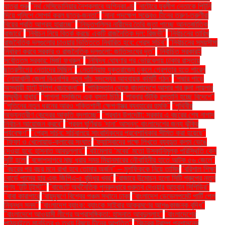
যাত্রা শুরু
"নর্থ মেসিডোনিয়ার নৈশক্লাবে অগ্নিকাণ্ড
"নাটোরে যুবলীগ নেতাকে পিটুনি
দিয়ে পুলিশে সোপর্দ করল ছাত্র-জনতা"
"নানা পদক্ষেপ সত্ত্বেও চীনের তরুণ-তরুণীরা
বিয়ের প্রতি আগ্রহ হারাচ্ছে"
"নিভৃতপল্লির নারীদের তৈরি জুতা পাচ্ছে আন্তর্জাতিক
বাজারে"
"নির্বাচন নিয়ে বিতর্ক করছে একটি রাজনৈতিক দল: রিজভী"
"নির্বাচনের তারিখ
রাজনৈতিক দলগুলোর চাওয়ার ভিত্তিতে নির্ধারিত হবে: প্রেস সচিব"
"নির্বাচনের সময়সীমা
নির্ধারণ করবে সরকার ও রাজনৈতিক দলগুলো: জাতিসংঘের দূত"
"নির্বাচিত সরকারই
সর্বোত্তম সরকার: মির্জা ফখরুল"
"নিষিদ্ধ ঘোষণার পর ভোরবেলায় ঢাকার রাস্তায়
ছাত্রলীগের নেতাদের মিছিল"
"নেতানিয়াহু যুক্তরাজ্যে ঢুকলে গ্রেপ্তার হতে পারেন
"নোয়াখালী জেলা বিএনপির নতুন পাঁচ সদস্যের আহ্বায়ক কমিটি গঠন"
"পদ্মার পাড়ে
অস্থায়ী হাটে ইলিশ বেচাকেনা"''
"পাকিস্তান থেকে বাংলাদেশে আসার পর রুনা লায়লার
সম্মুখীন বাধার"
"পাগলা মসজিদে এক বস্তা চিঠি:
"পাবনার শুঁটকি রপ্তানি হচ্ছে বিদেশে"
"পুতিনের নতুন ধরনের আরও শক্তিশালী ক্ষেপণাস্ত্র ব্যবহারের হুমকি"
"পৃথিবীর
অভ্যন্তরীণ কেন্দ্রের আকৃতি বদলাচ্ছে"
"প্রধান উপদেষ্টা: সরকার এ বছরের শেষ নাগাদ
নির্বাচন আয়োজন করবে"
"প্রবল ঘূর্ণিঝড় 'দানা' আসন্ন: বাংলাদেশের জন্য ঝুঁকির
পর্যবেক্ষণ"
"প্রেস সচিব: সচিবালয়ে সাংবাদিকদের প্রবেশাধিকার সীমিত করা হয়েছে"
"ফিফা ও খেলোয়াড়-ক্লাবের সংঘাত
"ফ্যাসিবাদের পক্ষে লিখতে ব্যবহৃত কলম ভেঙে
দেওয়া হবে: হাসনাত আবদুল্লাহ"
"বইমেলায় ‘মবের’ মতো উসকানিমূলক পরিস্থিতি কেন
সৃষ্টি হলো
"বঙ্গোপসাগরে মাছ ধরার সময় মিয়ানমারের নৌবাহিনীর হাতে আটক ৫৬ জেলে"
"বছরের পর বছর মনে রাখা হবে তোমার অর্জন" – মুশফিককে নিয়ে তামিম
"বরিশাল শিক্ষা
বোর্ডে পাসের হার এবং জিপিএ-৫ বৃদ্ধির খবর"
"বাজারে উন্মোচন হলো সিটি গ্রুপের নতুন
পণ্য ‘টুটি টুইস্ট’"
"বাজেটে অর্থনৈতিক পুনরুদ্ধারে গুরুত্ব দেওয়ার আহ্বান সিপিডির"
"বাবা কারাগারে
"বায়ুদূষণে বিশ্বের পঞ্চম স্থানে ঢাকা
"বাংলাদেশ ডেভেলপমেন্ট পার্টি পেল
নিবন্ধন সনদ"
"বাংলাদেশ ব্যাংক: ব্যাংকে সাইবার আক্রমণের আশঙ্কাজনক বৃদ্ধি"
"বাংলাদেশে আওয়ামী লীগের অপ্রাসঙ্গিকতা: হাসনাত আবদুল্লাহ"
"বাংলাদেশের
পাঠ্যবইতে মানচিত্র ও তথ্য বিষয়ে চীনের আপত্তি"
"বিচারক ট্রাম্প প্রশাসনের