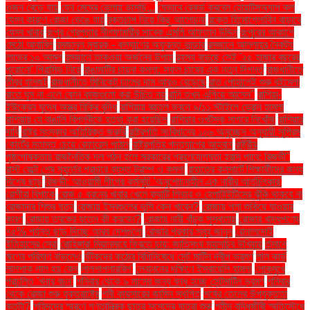
ওজন বেড়ে যায়
যেন মেঘের ভেলায় ভাসছি...
যেভাবে রেকর্ড করবেন হোয়াটসঅ্যাপ কল
যেসব কারণে রোজা ভেঙে যায়
রক্তচাপ নিয়ে কিছু আলোচনা
রক্তে হিমোগ্লোবিন বাড়াবে
যেসব খাবার
রংপুর গ্রেপ্তার নীলফামারীর সাবেক এমপি আফতাব উদ্দিন
রংপুরের আকাশে
মেঠো আবাবিল
রমজানুল মুবারক - কল্যাণের অফুরন্ত ভান্ডার
রমজানে আল্লাহর নৈকট্য
লাভের ১০ আমল
রমজানে তাকওয়া অর্জনের উপায়
রহস্য বাড়ছে সেই '২৫ হাজার বছরের
পুরোনো' পিরামিড নিয়ে
রাঙামাটির চায়না কমলা: সফল চাষের এক নতুন দিগন্ত
রাজধানীতে
তীব্র যানজট
রাজধানীতে মিনিকেট চালের দাম আরও বেড়েছে
রাত পোহালেই শুরু বইমেলা
রাতে ঘুম না এলে কোন কাজগুলো করা উচিত নয়
রানি তখন এগিয়ে আসেন"
রাশিয়া-
ইউক্রেন যুদ্ধে অস্ত্র বিক্রি বৃদ্ধি
রাশিয়ায় বহুতল ভবনে ৯/১১ স্টাইলে ড্রোন হামলা
রাশিয়ায় যে বাঙালি বিপ্লবীকে হত্যা করা হয়েছিল
রাশিয়ার ওখটস্ক সাগরে নিখোঁজ
রাশিয়ার
দাবি
রাষ্ট্র সংস্কার অতিরিক্ত জরুরি
রাষ্ট্রপতি সংবিধানের ১০৬ অনুচ্ছেদ অনুযায়ী সুপ্রিম
কোর্টের মতামত চেয়ে রেফারেন্স পাঠান
রাষ্ট্রপতির পদত্যাগের আহ্বান
রাষ্ট্রীয়
পৃষ্ঠপোষকতায় রাজনৈতিক দল গঠন হলে সরকারের গ্রহণযোগ্যতা হ্রাস পাবে: রিজভী"
রাস্ট বেল্টে শেষ মুহূর্তের প্রচারে ব্যস্ত ট্রাম্প ও কমলা
রাহাতের কনসার্টে শিক্ষার্থীদের জন্য
বিশেষ ছাড়
রিজভী: আওয়ামী লীগের কর্মসূচি 'অনুশোচনাহীন এক নারীর আর্তচিৎকার'
রোগীরা বিপাকে
রোজ ৫ ধরনের খাবার খেলে ফ্যাটি লিভার ও হেপাটাইটিসের ঝুঁকি থাকবে না
রোজাদার শিশুর যত্ন
রোজায় ইসবগুলের ভুসি কেন খাবেন?
রোজায় গলা শুকিয়ে যাওয়ার
কারণ
রোজায় ত্বকের যত্নে কী করবেন?
রোজায় নারী বাঁচুক সুস্থতায়
রোজার খাদ্যপণ্যে
৭৫% পর্যন্ত ছাড় দিচ্ছে আরব দেশগুলো
রোজার প্রকার সমূহ জানুন
রোনালদোই
ইতিহাসের সেরা
রোহিঙ্গারা মিয়ানমারে ফিরতে চায়: জাতিসংঘ মহাসচিব উখিয়ায়
র্তমানে
ঋণের পরিমাণ বাড়লেও
র্যটকদের কঠোর বিধিনিষেধে সেন্ট মার্টিন দ্বীপ ভ্রমণ
লাল কার্ড
লালশাক লাল হয় কেন
লালশাপলারবিল'
লেবাননের দক্ষিণে ইসরায়েলি হামলা
লোকমুখে
প্রচলিত 'খনার বচন'
শনিবার থেকে ৯ মাসের জন্য বন্ধ হচ্ছে সেন্টমার্টিন ভ্রমণ
শনিবার
থেকে রোজা শুরু যুক্তরাষ্ট্রে
শমী কায়সারের জামিন স্থগিত
শর্ষের তেলের উপযুক্ততা
কতটা?
শহিদদের স্মরণে গণতান্ত্রিক ছাত্র সংসদের যাত্রা শুরু
শহীদ বুদ্ধিজীবী স্মৃতিসৌধে