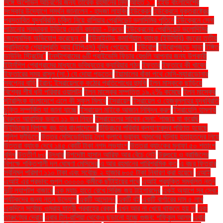
সঙ্গে অশোভন আচরণের জন্য তারেক রহমানের নিন্দা
আহত ১".
ইইউ বাংলাদেশের
সংস্কার উদ্যোগে সমর্থন জানালেন - হাদজা লাহবিব
ইউক্রেন
ইউক্রেনে যুক্তরাষ্ট্রের
প্রস্তাবিত যুদ্ধবিরতি চুক্তি নিয়ে রাশিয়ার প্রেসিডেন্ট ভ্লাদিমির পুতিনে
ইউক্রেনে সেনা
পাঠানোর সম্ভাবনা উড়িয়ে দেননি কানাডা - ট্রুডো
ইউক্রেনের প্রেসিডেন্ট ভলোদিমির
জেলেনস্কি অভিযোগ করেছেন যে
ইউনাইটেড কমার্শিয়াল ব্যাংক (ইউসিবি) বছরের তৃতীয়
প্রান্তিকে শেয়ারপ্রতি আয় (ইপিএস) বৃদ্ধি পেয়েছে।
ইউরোপ
ইউরোপজুড়ে সাড়া
ইঙ্গিত
ডাউনিং স্ট্রিটের"
ইনস্টাগ্রামের ৬টি প্রাইভেসি ফিচার যেগুলি আপনার জন্য উপকারী
ইন্টার্নশিপ প্রোগ্রামের মাধ্যমে ভবিষ্যতের ক্যারিয়ার গঠন
ইফতার
ইফতারে কী খাবেন
ইফতারের সময় রাসুল (সা.) যে দোয়া পড়তেন
ইয়ামালের বাঁকা পথে মেসি-ম্যারাডোনার
স্বপ্নের বাড়ি
ইরান: ইসরায়েলকে কঠোর প্রতিশোধের হুমকি
ইলন মাস্ককে ছাড়িয়ে
বিশ্বের শীর্ষ ধনী পরিবার ওয়ালটন
ইলন মাস্কের সম্পত্তি ১৯.২% কমেছে
ইলন মাস্কের
স্টারলিংক বাংলাদেশে এলে কী সুফল মিলবে
ইসরায়েল
ইসরায়েল ও হেজবুল্লাহর যুদ্ধবিরতি
চুক্তি সম্পর্কিত যা জানা যাচ্ছে
ইসরায়েল মাইকে আজান নিষিদ্ধ করল
ইসরায়েলি হামলায়
বৈরুতে আবাসিক ভবনে ১১ জন নিহত
ইসরায়েলের সাবেক সেনা: 'গাজায় যা করেছি
উইন্ডিজের বিপক্ষে বড় হার বাংলাদেশের
উড়িরচরে পরিবার কল্যাণকেন্দ্র পরিণত হয়েছে
পুলিশ ফাঁড়িতে
উত্তর মেসিডোনিয়ায় নৈশ ক্লাবে ভয়াবহ আগুনের ঘটনায় হতাহতদের নিয়ে
উত্তরা ব্যাংক দেবে ১৪৫ কোটি টাকা নগদ লভ্যাংশ
উত্তরা ব্যাংকের মুনাফা ৫০ শতাংশ
বৃদ্ধি
উত্তীর্ণ ৮৩
উদ্ধার
উপদেষ্টা হাসান আরিফ আর বেঁচে নেই
উরুগুয়ে ও ব্রাজিলের
বিপক্ষে শক্তিশালী দল ঘোষণা মেসিদের
এ আর রহমানের পারিশ্রমিক কত
এ বছর ফিতরার
সর্বনিম্ন পরিমাণ ১১০ টাকা এবং সর্বোচ্চ ২ হাজার ৮০৫ টাকা নির্ধারণ করা হয়েছে
এআই
এআই এর প্রভাব: গুগল ৩০০০০ কর্মীকে ছাঁটাইয়ের পথে
এআই প্রযুক্তি সম্বলিত নতুন
দুটি ল্যাপটপ বাজারে
এক ম্যাচ হাতে রেখে সিরিজ জয় টাইগারদের
একই অ্যাপে সব সেবা:
পর্যটকদের জন্য নতুন উদ্যোগ
একটি আন্দোলন
একটি বই
একটি বার্গারের দাম ৫ লাখ
একদিনে সর্বোচ্চ ওমরাহ যাত্রী প্রবাহের রেকর্ড
এখন আর না খেয়ে থাকতে হয় না
এবং
তারুণ্যের দ্রোহ
এবার চীন-রাশিয়া থেকেও ছড়ানো হচ্ছে গুজব: শফিকুল আলম
এবার