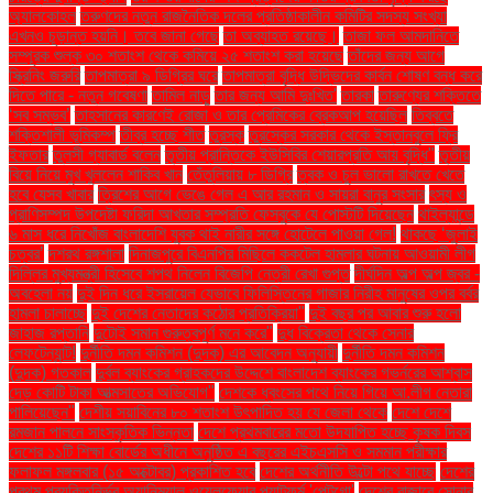
অ্যালকোহল
তরুণদের নতুন রাজনৈতিক দলের প্রতিষ্ঠাকালীন কমিটির সদস্য সংখ্যা
এখনও চূড়ান্ত হয়নি। তবে জানা গেছে
তা অব্যাহত রয়েছে।
তাজা ফল আমদানিতে
সম্পূরক শুল্ক ৩০ শতাংশ থেকে কমিয়ে ২৫ শতাংশ করা হয়েছে
তাঁদের জন্য আগে
স্ক্রিনিং জরুরি
তাপমাত্রা ৯ ডিগ্রির ঘরে
তাপমাত্রা বৃদ্ধি উদ্ভিদের কার্বন শোষণ বন্ধ করে
দিতে পারে - নতুন গবেষণা
তামিল নাড়ু
তার জন্য আমি দুঃখিত'
তারকা
তারুণ্যের শক্তিতে
‘সব সম্ভব’
তাহসানের কারণেই রোজা ও তার প্রেমিকের ব্রেকআপ হয়েছিল
তিব্বতে
শক্তিশালী ভূমিকম্প
তীব্র হচ্ছে শীত
তুরস্ক
তুরস্কের সরকার থেকে ইস্তানবুলে ফ্রি
ইফতার
তুলসী গ্যাবার্ড বলেন
তৃতীয় প্রান্তিকে ইউসিবির শেয়ারপ্রতি আয় বৃদ্ধি"
তৃতীয়
বিয়ে নিয়ে মুখ খুললেন শাকিব খান
তেঁতুলিয়ায় ৮ ডিগ্রি
ত্বক ও চুল ভালো রাখতে খেতে
হবে যেসব খাবার
ত্রিশের আগে ভেঙে গেল এ আর রহমান ও সায়রা বানুর সংসার
ৎস্য ও
প্রাণিসম্পদ উপদেষ্টা ফরিদা আখতার সম্প্রতি ফেসবুকে যে পোস্টটি দিয়েছেন
থাইল্যান্ডে
৬ মাস ধরে নিখোঁজ বাংলাদেশি যুবক থাই নারীর সঙ্গে হোটেলে পাওয়া গেল!
থাকছে ‘জুলাই
চত্বর’
দশরথ রঙ্গশালা
দিনাজপুরে বিএনপির মিছিলে ককটেল হামলার ঘটনায় আওয়ামী লীগ
দিল্লির মুখ্যমন্ত্রী হিসেবে শপথ নিলেন বিজেপি নেত্রী রেখা গুপ্ত
দীর্ঘদিন অল্প অল্প জ্বর -
অবহেলা নয়
দুই দিন ধরে ইসরায়েল যেভাবে ফিলিস্তিনের গাজার নিরীহ মানুষের ওপর বর্বর
হামলা চালাচ্ছে
দুই দেশের নেতাদের কঠোর প্রতিক্রিয়া"
দুই বছর পর আবার শুরু হলো
জাহাজ রপ্তানি
দুটোই সমান গুরুত্বপূর্ণ মনে করে"
দুধ বিক্রেতা থেকে সেনার
লেফটেন্যান্ট!
দুর্নীতি দমন কমিশন (দুদক) এর আবেদন অনুযায়ী
দুর্নীতি দমন কমিশন
(দুদক) গতকাল
দুর্বল ব্যাংকের গ্রাহকদের উদ্দেশে বাংলাদেশ ব্যাংকের গভর্নরের আশ্বাস
দেড় কোটি টাকা আত্মসাতের অভিযোগ"
দেশকে ধ্বংসের পথে নিয়ে গিয়ে আ.লীগ নেতারা
পালিয়েছেন"
দেশীয় সয়াবিনের ৮০ শতাংশ উৎপাদিত হয় যে জেলা থেকে
দেশে দেশে
রমজান পালনে সাংস্কৃতিক ভিন্নতা
দেশে প্রথমবারের মতো উদযাপিত হচ্ছে কৃষক দিবস
দেশের ১১টি শিক্ষা বোর্ডের অধীনে অনুষ্ঠিত এ বছরের এইচএসসি ও সমমান পরীক্ষার
ফলাফল মঙ্গলবার (১৫ অক্টোবর) প্রকাশিত হবে
দেশের অর্থনীতি উল্টো পথে যাচ্ছে
দেশের
প্রথম প্রযুক্তিনির্ভর অ্যানিম্যাল ওয়েলফেয়ার প্ল্যাটফর্ম 'পেটগো'
দেশের বাজারে সোনার