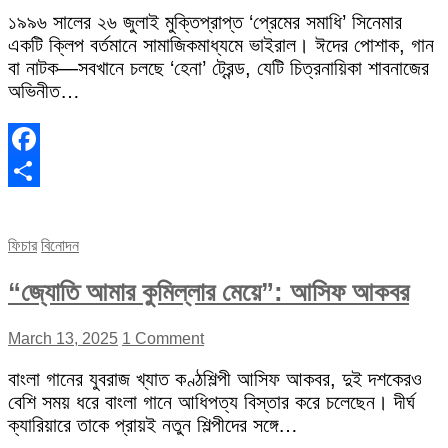
১৯৯৬ সালের ২৬ জুলাই মুক্তিপ্রাপ্ত ‘প্রেমের সমাধি’ সিনেমার
একটি ক্লিপ বর্তমানে সামাজিকমাধ্যমে ভাইরাল। ঈদের পোশাক, গান
বা নাটক—সবখানে চলছে ‘হেনা’ ট্রেন্ড, যেটি চিত্রনায়িকা শাবনাজের
অভিনীত…
Facebook
Share
ফিচার
বিনোদন
“জ্যোতি আমার কুমিল্লার মেয়ে”: আসিফ আকবর
March 13, 2025
1 Comment
বাংলা গানের যুবরাজ খ্যাত কণ্ঠশিল্পী আসিফ আকবর, দুই দশকেরও
বেশি সময় ধরে বাংলা গানে আধিপত্য বিস্তার করে চলেছেন। দীর্ঘ
ক্যারিয়ারে তাকে প্রায়ই নতুন শিল্পীদের সঙ্গে…