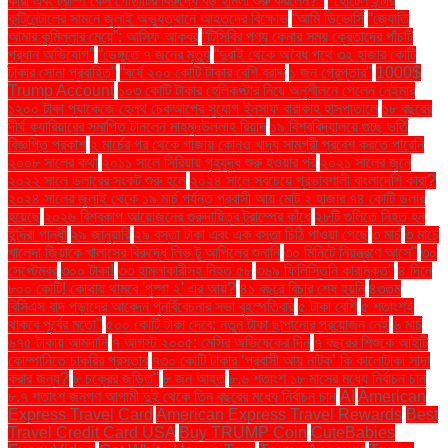
কারা এবং ট্রাম্প কেন গোষ্ঠীটির বিরুদ্ধে বড় হামলা শুরু করলেন?"
"হোটেল ইন্টার
কন্টিনেন্টালের সামনে জুলাই অভ্যুত্থানে আহতদের বিক্ষোভ
“আমি ডিভোর্সি
“জ্যোতি
আমার কুমিল্লার মেয়ে”: আসিফ আকবর
“টিসিবির পণ্য কেনার সময় ক্রেতাদের পাঁচটি
প্রধান অভিযোগ”
“ডেঙ্গুতে ৭ জনের মৃত্যু
“দুবাই থেকে অবৈধ পথে ৩২ হাজার কোটি
টাকার সোনা প্রবাহিত”
“বর্ষে ২০০ কোটি টাকার বেশি বরাদ্দ
১ জন গ্রেপ্তার"
1000$
Trump Account
১০৩ কোটি টাকার হেলিকপ্টার নিয়ে অনুশীলনে গেলেন নেইমার
১২০০ টাকা প্যাকেজে হেলথ চেকআপের সুযোগ ইনসাফ বারাকাহ হাসপাতালে
১৮ বছরের
দীর্ঘ ক্যারিয়ারের সমাপ্তি টানলেন মাহমুদউল্লাহ রিয়াদ
১৯ বিশ্ববিদ্যালয়ে গুচ্ছ ভর্তি
বিজ্ঞপ্তি প্রকাশ
২ মার্চের পর থেকে গাজায় কোনও খাদ্য সামগ্রী প্রবেশ করতে পারেনি
২০০৮ সালের কথা
২০১১ সালে সিরিয়ায় গৃহযুদ্ধ শুরু হওয়ার পর
২০২১ সালের জুনে
২০২২ সালে ডলারের সংকট শুরু হলে
২০২৪ সালে সবচেয়ে প্রভাবশালী বাংলাদেশি কারা?
২০২৪ সালের জুলাই থেকে ১৯ মার্চ পর্যন্ত প্রবাসী আয় মোট ২ হাজার ৭৪ কোটি ডলার
হয়েছে
২০২৬ বিশ্বকাপ আয়োজনের গুরুদায়িত্ব ট্রাম্পের কাঁধে
২৮টি গুলিতে নিহত হন
ইন্দিরা গান্ধী
২৯ জানুয়ারি
২৯ বস্তা টাকা এবং এক বস্তা চিঠি পাওয়া গেছে
৩ মার্চ
৩ মার্চে
খালেদা জিয়াকে খালাসের বিরুদ্ধে লিভ টু আপিলের শুনানি
৩০ মিনিটে নিয়ন্ত্রণে আসে"
৩০
সেপ্টেম্বর
৩০০ টাকা!
৩৩ হামলাকারীসহ নিহত ৫৮
৩৬৯ ফিলিস্তিনি কারামুক্ত"
৪ দিনে
৮০০ কোটি! কোথায় থামবে 'পুষ্পা ২' এর আয়?
৪১ বছরে বিচার শেষ হয়নি
৪৩তম
বিসিএস বাদ পড়াদের আবেদন পুনর্বিবেচনার সভা বৃহস্পতিবার
৫ টাকা বেশি
৫ শতাংশই
থাকবে পূর্বের মতো"
৫০০ কোটি টাকা দেবে: নতুন টাকা ছাপানোর প্রয়োজন নেই
৬ মার্চ
৬৭৫ টাকায় আমদানি
৭ আগস্ট ২০০৫: মেসির অভিষেকের দিন
৭ বছরের শিশুকে আইটি
কোম্পানিতে চাকরির প্রস্তাব
৭৩০ কোটি টাকার ‘প্রবাসী আয় নাটক’ কি কালোটাকা সাদা
করার জন্য?
৮ চক্রের জড়িত"
৮ জন আহত
৮.৬ শতাংশ ১৮ মাসের মধ্যে নির্বাচন চান
৮.৭ শতাংশ জনগণ আগামী দুই থেকে তিন বছরের মধ্যে নির্বাচন চান
AI
American
Express Travel Card
American Express Travel Rewards
Best
Travel Credit Card USA
Buy TRUMP Coin
CuteBabies