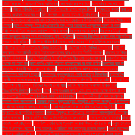
টেস্ট ক্রিকেটে আন্তর্জাতিক অভিষেক
জেলেনস্কির প্রশংসা
ঝাল খাবার খেলেই মেদ
কমবে
টঙ্গীতে বিজিবি মোতায়েন
টমেটো সতেজ রাখার সহজ টিপস
টাইফয়েড জ্বর:
টানা ১৫
মাসের ভয়াবহ সংঘর্ষের পর
টিউলিপসহ ৭ জনের ব্যাংক হিসাব তলব
টেকসই
বিশ্ববিদ্যালয়ের তালিকায় বাংলাদেশের সেরা ড্যাফোডিল ইউনিভার্সিটি
টেসলার শেয়ারে বড়
ধাক্কা
ট্রাম্প–মাস্ক: ‘ইউএসএআইডি বন্ধ করা আমাদের শত্রুদের জন্য উপহার
ট্রাম্পের ঘাঁটিতে জনমত জরিপে এগিয়ে কমলা
ট্রাম্পের জন্য সুখবর
ট্রাম্পের নির্দেশনায়
গত শুক্রবার ভয়েস অব আমেরিকার মূল প্রতিষ্ঠান
ট্রাম্পের নির্দেশে ভয়েস অব আমেরিকার
১৩০০ কর্মী ছুটিতে
ট্রাম্পের পরিকল্পনা মোকাবেলায় আরব শীর্ষ কূটনীতিকদের বৈঠক
ট্রাম্পের ভাষণে কংগ্রেসে তীব্র উত্তেজনা
ট্রাম্পের সঙ্গে মোদির ফোনালাপ
ট্রাম্পের
স্বাক্ষরে সেনাবাহিনী থেকে ট্রান্সজেন্ডারদের বাদ দেওয়ার নির্বাহী আদেশ
ট্রেনের অগ্রিম
টিকিট বিক্রি শুরু
ট্রেন্ডি ডিজাইনে 'সারা'র শীতকালীন পোশাকের সংগ্রহ
ঠাকুরগাঁও শহর
থেকে অপহৃত হন
ঠান্ডা-কাশি থেকে বাঁচতে বাইকারদের যা করা উচিত
ডলারের দাম না
বাড়লেও প্রবাসী আয় যেভাবে বাড়ছে
ডলারের বিপরীতে রুপির মূল্য নেমে এসেছে
ইতিহাসের সর্বনিম্ন স্তরে
ডাইনোসর পুনরুদ্ধারের চেষ্টা করছেন বিজ্ঞানীরা
ডায়াবেটিস
রোগীদের আতঙ্কের কারণ
ডায়াবেটিস রোগীদের জন্য উপকারী সজনে ডাঁটা
ডায়াবেটিসের
৪টি লক্ষণ যা কেবল নারীদের মধ্যে দেখা যায়
ডালিম খাওয়ার অসংখ্য উপকারিতা
ডিএসসিসি নির্বাচন
ডিপসিক
ডেঙ্গু
ডেঙ্গু হওয়ার কারণ এবং তার হাত থেকে বাঁচার উপায়
ডেভেলপমেন্ট পার্টি পেল নির্বাচন কমিশনের নিবন্ধন"
ডেসটিনি-ইভ্যালি সহ এমএলএম
ব্যবসা নিয়ে সতর্কবার্তা
ডোনাল্ড ট্রাম্প যুক্তরাষ্ট্রের কেন্দ্রীয় গোয়েন্দা সংস্থা (এফবিআই)
ড্রোনের মাধ্যমে নজরদারি চলছে
ঢাকা আন্তর্জাতিক ম্যারাথন-২০২৫ অনুষ্ঠিত
ঢাকায়
ছিনতাই ও ডাকাতির প্রবণতা
ঢাকায় নিযুক্ত জাতিসংঘের আবাসিক সমন্বয়কারী গোয়েন
লুইস বলেছেন
ঢাকায় হাঁটার গতি এখন গাড়ির চেয়েও বেশি''
ঢাকার পাইকারি বাজার'
ঢাকার
বাতাস ‘অস্বাস্থ্যকর’
ঢাবি উপাচার্যের দুঃখ প্রকাশ অনাকাঙ্ক্ষিত ঘটনার জন্য
তবুও শ্রোতা
হীন বাংলাদেশ বেতার”
তবে আমরাও পরাজিত হব: মাহমুদুর রহমান মান্না"
তরুণ ট্রাম্পের
চরিত্রে দুর্দান্ত স্ট্যান
তরুণ-তরুণীদের অঙ্গ-প্রত্যঙ্গের ক্ষতির প্রবণতা বৃদ্ধি করছে