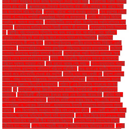
সড়ক নির্মাণ প্রকল্পের জন্য জমির ক্ষতিপূরণ দেওয়া দূরের বিষয়
''অরফানেজ ট্রাস্ট মামলায়
সাজার রায় বাতিল
''কক্সবাজারের টেকনাফ উপজেলার নাফ নদীর মোহনায় মাছ ধরতে গিয়ে
চার বাংলাদেশি মাঝি নিখোঁজ''
''খুলনায় ‘নাটুকে’ পার্কে জলবায়ু তহবিল''
''ঘন কুয়াশায় ঢাকায়
নামতে না পেরে ৬ ফ্লাইট diverted সিলেট ও কলকাতায়''
''চলতি অর্থবছরে জিডিপি
প্রবৃদ্ধি ৪ শতাংশ হতে পারে''
''চ্যাটজিপিটির নতুন সুবিধা: ডিপসিকের প্রতিযোগিতার মুখে
বিপ্লব''
''বাইডেনের জাতির উদ্দেশে বিদায়ী ভাষণে কী বললেন''
''যুক্তরাষ্ট্রে তৈরি পিস্তলে
খুন
''রাষ্ট্রীয় পৃষ্ঠপোষকতায় লুটপাটের পথ বন্ধ করতে হবে: সাংবাদিক নেতা আজিজ"
''সুন্দরবনে নৌকায় দুই মণ হরিণের মাংস ফেলে পালাল চোর শিকারিরা''
'টিউলিপের
পদত্যাগপত্রে কী লেখা ছিল''
'ঢাকা বিশ্ববিদ্যালয় কেন্দ্রীয় ছাত্র সংসদ নির্বাচন: একটি
বিশ্লেষণ''
'শিক্ষাপ্রতিষ্ঠানে ‘গোপন রাজনীতি’ নিষিদ্ধের আহ্বান ছাত্রদলের''
'সংবিধান
সংস্কার কমিশনের সুপারিশ সম্পর্কে বিএনপি
‘অস্ট্রেলিয়া প্রতি মিনিটে ভারতকে স্মরণ
করিয়ে দেবে ধবলধোলাইয়ের কথা’
‘ইইউ ও ইউরোপীয় বিনিয়োগ ব্যাংক বাংলাদেশকে
পরিবেশ সুরক্ষায় সহায়তা দেবে’
‘এটা হয়তো আমার শেষ ম্যাচ’"
‘গণ–অভ্যুত্থান পরবর্তী
বিশ্ববিদ্যালয় ক্যাম্পাসে শান্তিপূর্ণ পরিবেশ প্রতিষ্ঠিত’
‘জয় বাংলা’কে জাতীয় স্লোগান
ঘোষণা করে হাইকোর্টের দেওয়া রায় স্থগিত
‘জাতীয় দলে আর খেলছি না’
‘ট্রাম্প একজন
উন্মাদ’: গাজা দখলের পরিকল্পনায় ফিলিস্তিনিদের প্রতিক্রিয়া
‘নির্বাচন বিলম্বিত হওয়ার
সংস্কারের বিরুদ্ধে বিএনপি’র অবস্থান’
‘পাঠান টু’ এর চিত্রনাট্য শাহরুখের মন জয়
করেছে
‘মা
‘মুনাফেকি’ নিয়ে রিজভীর মন্তব্য জাতীয় ঐক্যবিরোধী ও দুরভিসন্ধিপূর্ণ:
জামায়াত"
‘যুদ্ধবিরোধী’ রবীন্দ্রনাথ ঠাকুরের কাছে এক ইংরেজ মায়ের চিঠি
‘রোহিত শর্মা -
মোটা এবং গড়পড়তা খেলোয়াড়’
‘শিবিরের কমিটি’তে থাকার বিষয়ে পূজা চেরির বক্তব্য
"‘গণপরিষদ’ ও ‘সেকেন্ড রিপাবলিক’: জামায়াতসহ ইসলামী দলগুলোর মতভিন্নতা সামনে
আসছে"
"১০ কিলোমিটার ব্যবধানে সবজির দাম ৩-৪ গুণ বৃদ্ধি"
"১০ কোটি ও এমপি পদের
প্রলোভন: নুরুলের অভিযোগ মিথ্যা দাবি সামান্তার"
"১৫ বছরে বিচার ছাড়া ১৯২৬ জনের
হত্যার অভিযোগ আওয়ামী লীগ সরকারের বিরুদ্ধে"
"১৮তম শিক্ষক নিবন্ধনের লিখিত
পরীক্ষার ফল প্রকাশ
"১৯ দিনে প্রবাসী আয় দুই বিলিয়ন ডলার অতিক্রম করেছে"
"২৭টি