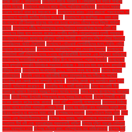
যাচ্ছে ভারত ও পাকিস্তানে
বাংলাদেশ ব্যাংক সরকারি ও বেসরকারি সব ব্যাংক শাখাকে
নির্দেশ দিয়েছে
বাংলাদেশ ভারতের কাছে তীব্র প্রতিবাদ জানিয়েছে
বাংলাদেশ সরকার
তারল্য সংকটে থাকা ছয় ব্যাংককে ২২
বাংলাদেশকে কারও ‘চোখ রাঙানো’ গ্রহণযোগ্য নয়
বাংলাদেশে আগামী জাতীয় নির্বাচন কবে হবে
বাংলাদেশে খুব জনপ্রিয় ৩০ রকম ভর্তা
বাংলাদেশে দুটি বিখ্যাত মানুষের নাম এক হওয়া সত্ত্বেও তাঁদের মধ্যে কিছুটা পার্থক্য
রয়েছে
বাংলাদেশে ধর্মীয় সংখ্যালঘুদের ওপর নির্যাতন যুক্তরাষ্ট্রের জন্য একটি বড়
উদ্বেগের বিষয় বলে মন্তব্য করেছেন দেশটির জাতীয় গোয়েন্দাপ্রধান তুলসী গ্যাবার্ড।
বাংলাদেশে নিযুক্ত জাপানের রাষ্ট্রদূত সাইদা শিনইচি ও জাইকার দক্ষিণ এশিয়া বিভাগের
মহাপরিচালক আইট টেরুইউকি
বাংলাদেশে নেটওয়ার্ক পেশাজীবীদের জন্য ট্রেনিং সেন্টার
স্থাপন করেছে হুয়াওয়ে
বাংলাদেশের আরসিইপিতে যোগ দেওয়ার উদ্যোগ
বাংলাদেশের
কমিউনিস্ট পার্টি (সিপিবি) দলের ৭৭তম প্রতিষ্ঠাবার্ষিকী উপলক্ষে এক বিবৃতিতে জানিয়েছে
বাংলাদেশের গণতান্ত্রিক রূপান্তরে নারীরা ছিল অগ্রভাগে -প্রধান উপদেষ্টা
বাংলাদেশের
পণ্য রপ্তানি সম্প্রতি ইতিবাচক প্রবণতা দেখাচ্ছে। টানা চার মাস ধরে পণ্য রপ্তানি ৪
বিলিয়ন ডলার
বাংলাদেশের সংখ্যাগরিষ্ঠ ৬১.১ শতাংশ মানুষ মনে করেন
বাংলার মানুষের
আতিথেয়তা'
বিএনপি নেতা ও আইনজীবী মাসুদ তালুকদারের সব দলীয় পদ স্থগিত
বিএনপির এক জ্যেষ্ঠ নেতা সম্প্রতি বলেছেন
বিএনপির জ্যেষ্ঠ যুগ্ম মহাসচিব রুহুল কবির
রিজভী অভিযোগ করেছেন যে
বিএনপির পর। দলটি জানিয়েছে
বিগত আওয়ামী লীগ
সরকারের আমলে উন্নয়ন প্রকল্পে বিপুল অর্থের অপচয়
বিজয় দিবসে বাংলাদেশের আরেকটি
বিজয়
বিদায়ী শিক্ষা উপদেষ্টা শিক্ষকদের জন্য সুখবর দিয়ে গেলেন
বিদেশি শিক্ষার্থী ও কর্মী
সংখ্যা কমাতে কঠোর হচ্ছে কানাডা
বিধবা নই” – দেবশ্রী গঙ্গোপাধ্যায়
বিধানসভা নির্বাচন
বিয়ের আগে মানসিক প্রস্তুতি নেয়ার উপায়
বিয়ের পর নারীরা কেন পরকীয়ায় আকৃষ্ট হয়?
বিয়ের ব্যাপারে যা বললেন সাফা কবির
বিশেষজ্ঞদের মন্তব্য
বিশ্ব এইডস দিবস আজ
বিশ্ব
শান্তি এবং স্থিতিশীলতার জন্য
বিশ্বের ৭০ ভাষায় 'আমি তোমাকে ভালোবাসি'
বিশ্বের
অন্যতম শীর্ষ ধনী এবং যুক্তরাষ্ট্রের প্রভাবশালী ব্যক্তি
বিশ্বের দূষিত শহরের তালিকায়
পঞ্চম অবস্থানে ঢাকা
বিশ্বের ধনীতম রাজা: থাইল্যান্ডের মহা ভাজিরালংকর্ন
বিশ্বের শীর্ষ