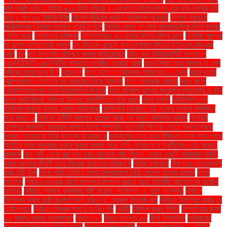
দাম প্রতি ভরি ২ হাজার ৬১৩ টাকা বাড়ছে। এর ফলে ভালো মানের এক ভরি সোনার দাম
হবে ১ লাখ ৫৩ হাজার টাকা
দেশের বিভিন্ন স্থানে ভূমিকম্প অনুভূত
দেশের সবচেয়ে
দারিদ্র্যপ্রবণ বিভাগ হিসেবে পরিচিত ছিল
দৈনিক রেকর্ড সংখ্যক বাংলাদেশিকে ভিসা দিচ্ছে
সৌদি আরব
দোকানের ভবিষ্যৎ
দৌলতদিয়ায় ৭৩ হাজার টাকায় বিক্রি হলো
দ্বিতীয় পুত্রের
মা হলেন অভিনেত্রী প্রসূন
দ্য ইউএস এজেন্সি ফর গ্লোবাল মিডিয়া (ইউএসএজিএম)
ধর্ষণ
ধান
ধান উপদেষ্টা শফিকুল আলম জানিয়েছেন
নটর ডেম ইউনিভার্সিটি বাংলাদেশ
(এনডিইউবি)-এর দ্বিতীয় সমাবর্তন অনুষ্ঠিত হয়েছে আজ
নতুন টাকায় আর থাকবে না শেখ
মুজিবুর রহমানের ছবি।
নতুন দল
নতুন দলে গণ অধিকার পরিষদের ২০ নেতা
নতুন দলের
আত্মপ্রকাশে নেতাদের বড় জমায়েত নিয়ে উদ্বেগ
নতুন প্যাকেজ ঘোষণা
নতুন বছরে
হোয়াটসঅ্যাপের নতুন ফিচারগুলির উপহার
নতুন বাণিজ্য যুদ্ধের মুখোমুখি যুক্তরাষ্ট্র ও চীন
নতুন রাজনৈতিক শক্তির উদ্ভব: রাজনীতিতে নানা গুঞ্জন
নতুন স্বপ্ন
নয়াদিল্লি শেখ
হাসিনার ভারতে থাকার মেয়াদ বাড়িয়েছে
নরসিংদীর চরাঞ্চলে দুই পক্ষের সংঘর্ষে গুলিবিদ্ধ
হয়ে নিহত ২
নাইকো দুর্নীতি মামলায় খালেদা জিয়া সহ সকল আসামির খালাস
নাগরিক
ঐক্যের সভাপতি মাহমুদুর রহমান মান্না সম্প্রতি আওয়ামী লীগকে ভোটে আনার বিষয়ে
চলমান আলোচনা নিয়ে মন্তব্য করেছেন।
নাজমুলের চোখ এখন বিপিএল থেকে সরে গেছে
নাটোরে আজ শুক্রবার দুপুরে জুমার নামাজ পড়ে বাড়ি ফেরার পথে যুবলীগের নেতা আবদুর
রাজ্জাক
নাফ নদী থেকে ধরা পড়া চার জেলেকে পাঁচ দিনেও ফেরত দেয়নি আরাকান আর্মি"
নায়ক মান্নার জীবনী নিয়ে সিনেমা বানানোর পরিকল্পনা
নাহিদ ইসলামে
নিকগঞ্জে এমআরআই
যন্ত্র দুটি বন্ধ
নিজে গাড়ি চালিয়ে মাকে হাসপাতালে নিয়ে গেলেন তারেক রহমান
নিজে
নাচলেন
নির্বাচন দেওয়ার আগে সংস্কার সম্পন্ন করতে হবে: ইসলামী আন্দোলনের নায়েবে
আমির"
নির্বাচন প্রসঙ্গে ধূম্রজাল সৃষ্টি করেছে 'সংক্ষিপ্ত' ও 'বৃহৎ সংস্কার'
নির্বাচন
বিলম্বিত করার চেষ্টা জনগণ সহ্য করবে না: নজরুল ইসলাম খান
নির্বাচন বিলম্বিত করার যে
চেষ্টা চলছে
নির্বাচনে বিলম্ব মানবে না বিএনপি
নির্বাহী
নিষিদ্ধ করল ইসিবি
নিষ্পত্তির জন্য
২০ হাজার মামলা অপেক্ষমাণ
নিহত ৫৯"
নিহত অন্তত ৩৬
নীলা ইসরাফিল
নেইমারের