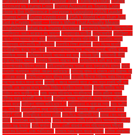
FunnyVideo
Get White House Tour
Trump Account
Trump
Account vs Trump Coin:
Trump Account vs Trump Coin:
Here's the Difference Everyone's Googling (2026 Guide)
Trump Coin
Trump crypto coin
USA's World Cup Run Just
Got a Crypto Twist — Here's What That Actually Means
ViralShorts
what is a Trump Account
অক্সফোর্ডের বিজ্ঞানীরা টেলিপোর্টেশন
প্রযুক্তিতে অর্জন করেছেন বড় সাফল্য
অগ্রযাত্রার যাত্রীরা
অটোমোবাইল
অতিরিক্ত চা
খেলে যেসব সমস্যা হতে পারে
অতিরিক্ত লবণ খাওয়ার পরিণতি কী
অনলাইন ব্যবসা
পরিচালনায় হাইকোর্টের ৯টি নির্দেশনা
অনলাইন শিক্ষা প্ল্যাটফর্ম
অন্য দিনের মতোই
অপরিকল্পিত ঋণের বৃহৎ বোঝা
অপ্রাপ্তবয়স্কদের সঙ্গে প্রেমের সম্পর্ক: আইনি বাধা ও
সামাজিক সমস্যা
অভিজ্ঞতা ছাড়াই আবেদন করা যাবে
অভিনয় শিল্পী
অভিনেত্রী কীর্তি
সুরেশের বিবাহ সম্পন্ন
অস্কার জিততে পারবেন কি?
অ্যাডমিনকে গুলি করে হত্যা
অ্যালোভেরার বিভিন্ন ব্যবহার
আইএসআইএসের পতাকা হাতে যুক্তরাষ্ট্রে হামলা!
আইন
উপদেষ্টা অধ্যাপক আসিফ নজরুল জানিয়েছেন
আইনের শাসন না থাকলে কেউ নিরাপদ নয়
- তারেক রহমান
আইপিএলে বেতন বৃদ্ধির চমক
আওয়ামী লীগকে নিষিদ্ধ করার বিষয়ে এক
প্রশ্নের জবাবে মান্না বলেন
আগামী ২ বছরে সরকারি খাতে ৫ লাখ নতুন চাকরি সৃষ্টি হবে
আগামী এক বছরের মধ্যে জাতীয় নির্বাচন অনুষ্ঠিত হওয়া উচিত
আগামী জাতীয় সংসদ
নির্বাচন কবে অনুষ্ঠিত হবে
আজ বুধবার সচিবালয়ে সাংবাদিকদের
আটার রুটিকে আরও
পুষ্টিকর করার কয়েকটি সহজ উপায়
আতিকুল সালাম ক্যান্টনমেন্ট থানায় লিখিত অভিযোগ
দায়ের করেন
আতিকুল সালাম জানিয়েছেন যে
আতিথেয়তা ও খাবারের স্বাদ
আধ ঘণ্টায়
২০ লাখ হিট
আন্তর্জাতিক মুদ্রা তহবিলের সতর্কতা
আপনার ঠোঁট এক্সফোলিয়েট করার
পরিপূর্ণ গাইড
আফ্রিদিকে বললেন তামিম
আম দিয়ে পাটিসাপটা পিঠা
আমরা কেন ভ্রমণ
করি?
আমলাতন্ত্র রাজনীতির চাপে
আমার বাংলাদেশ পার্টির (এবি পার্টি) সদস্যসচিব মজিবুর
রহমান মঞ্জু বলেছেন
আমি ক্লান্ত
আরও একটি কারখানা পেল পরিবেশবান্ধব স্বীকৃতি
আসকের উদ্বেগ: ঢাকা প্রতিবেদন"
আসামে গরুর মাংস খাওয়া নিষিদ্ধ
আসিফ নজরুলের