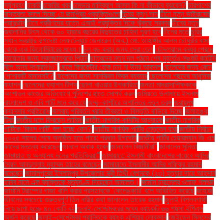
সূর্যগ্রহণ
চাকরি
চাকরির খবর
চামড়ার মানিব্যাগ আসল কি না কীভাবে বুঝবেন?
চারপাশের
বাস্তবতা বদলে দিচ্ছে যে জনপ্রিয় প্রযুক্তিগুলো
চিন্ময় কৃষ্ণ দাস
চীনে নতুন ভাইরাসের
প্রাদুর্ভাব
চীনে প্রবীণদের যত্নে এআই প্রযুক্তির দিকে ঝুঁকছে সরকার
চীনের নতুন
জ্বালানির উৎস থেকে ৬০ হাজার বছরের বিদ্যুতের চাহিদা পূরণ হবে
চীনের মতে
চুরির
স্থান স্বরাষ্ট্র উপদেষ্টা লেফটেন্যান্ট জেনারেল (অব.) মো. জাহাঙ্গীর আলম চৌধুরীর বাসা
থেকে এক কিলোমিটারের মধ্যে।
চুল বড় করার জন্য সেরা তেল
চৌদ্দগ্রামে বন্ধুর প্রেমে
সহায়তার জন্য স্কুলছাত্রকে পিটুনি
ছাত্রদের নতুন দল গঠনে শেষ মুহূর্তেও সঙ্কট কাটেনি
ছিল অন্য সংক্রমণও"
ছেলে ক্রিকেটার হোক চান না উমর আকমল
ছেলেদের জন্য কোন
পোশাকটি মানানসই?
ছেলেদের জন্য সানস্ক্রিন ক্রিম ব্যবহার
ছেলেদের পছন্দের আধুনিক
ফ্যাশন
ছেলেদের ফ্যাশন টিপস
ছোলা খাওয়ার উপকারিতা
জনতা মাদ্রাসাশিক্ষককে
অশোভন কাজের অভিযোগে পুলিশের হাতে সোপর্দ করল
জমিয়তে উলামায়ে ইসলাম
বাংলাদেশ ও এবি পার্টি মনে করে যে
জম্মু–কাশ্মীরে অশান্তির নতুন তরঙ্গ
জরায়ুমুখ
ক্যানসার প্রতিরোধ
জলবায়ু পরিবর্তন খরার তীব্রতা ও বিস্তৃতি বাড়িয়ে দিচ্ছে
জলাতঙ্ক
টিকা
জাতীয় দলে ফিরছেন তামিম!
জাতীয় নাগরিক কমিটির আহ্বায়ক
জাতীয় নাগরিক
পার্টিকে ‘কিংস পার্টি’ বলা হচ্ছে কেন?
জাতীয় নাগরিক পার্টির নেতৃত্বে যারা
জাতীয় নির্বাচন
২০২৫ সালের শেষে অনুষ্ঠিত হতে পারে: প্রধান উপদেষ্টা
জাতীয় পার্টির চেয়ারম্যান জি এম
কাদের মন্তব্য করেছেন
জানলে অবাক হবেন
জানালেন বিজ্ঞানীরা"
জানালেন সুনিতা
জামায়াত ও অন্যান্য দলের প্রতিক্রিয়া''
জামায়াতে ইসলামী বাংলাদেশের নায়েবে আমির
সৈয়দ আবদুল্লাহ মুহাম্মদ তাহের বলেছেন
জামায়াতে ইসলামীর আমির শফিকুর রহমান
বলেছেন
জামালপুরের ইসলামপুর উপজেলায় স্ত্রী তিথী বেগমকে (২৩) হত্যার দায়ে আহসান
হাবিব নামে এক ব্যক্তিকে মৃত্যুদণ্ড দিয়েছেন আদালত।
জার্মান চ্যান্সেলর ওলাফ শলৎজ
জার্মানি ট্রাম্পের গাজা খালি করার প্রস্তাবকে 'কেলেঙ্কারি' বলে অভিহিত করেছে
জাহাজ
জীবনের সবচেয়ে গুরুত্বপূর্ণ তিন নারীর কথা জানালেন তারেক রহমান
জুলাই বিপ্লবগাথা
নিয়ে ছাপা হচ্ছে ৪০ কোটি বই
জুলাই-সেপ্টেম্বরের মধ্যে ব্যাংকটি ৬৬ পয়সা ইপিএস
অর্জন করেছে
জুলাই–সেপ্টেম্বর প্রান্তিকে ব্যাংক এশিয়ার লোকসান
জেইডেন সিলসের