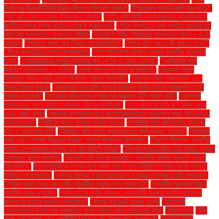
দিয়ে ভর দিয়ে টিসিবির ট্রাক খুঁজছেন বিল্লাল সরদার"
"লিভারপুল কখন চ্যাম্পিয়ন হবে?"
"শত বছর আগে ঢাকায় ইফতার ও সাহ্‌রি"
"শহীদ বুদ্ধিজীবী শামসুজ্জোহার মৃত্যুদিবসকে
জাতীয় শিক্ষক দিবস হিসেবে ঘোষণা করার দাবি"
"শহীদ মিনারে ৬ দফা দাবিতে চাকরিচ্যুত
বিডিআর সদস্যদের অবস্থান ধর্মঘট"
"শাহবাগে শহীদ পরিবারের সদস্যদের সাড়ে ৫ ঘণ্টা
অবরোধ
"শিশুদের জন্য ফ্লু টিকার প্রয়োজনীয়তা"
"শিশুর দাঁত নড়লে কী করতে হবে?"
"শীতে ব্যাডমিন্টন খেলার উপকারিতা"
"শেখ হাসিনাকে থামাতে ঢাকায় ভারতীয় দূতাবাসে
তলব"
"শেয়ারবাজারে মূলধনি মুনাফার কর ১৫% এ নেমে এসেছে"
"শ্রমিকেরা দাবি
করছেন অতিরিক্ত ১০ শতাংশ
"সবুজ আপেলের নানা উপকারিতা"
"সংযুক্ত আরব
আমিরাত সফর শেষে দেশে ফিরলেন প্রধান উপদেষ্টা"
"সরকার প্রতি ডজন ডিম ১৩০
টাকায় বিক্রি করবে"
"সরকারের আওয়ামী লীগকে নিষিদ্ধ করার কোনো পরিকল্পনা নেই:
প্রধান উপদেষ্টা"
"সংস্কার কমিশনের সুপারিশের বিরুদ্ধে ইসি পাঠাল চিঠি"
"সংস্কার
প্রস্তাবের আগে নির্বাচন কমিশন গঠনের প্রক্রিয়া"
"সাত মাসে বিদেশি ঋণ বৃদ্ধি পেয়ে
৩৯৪ কোটি ডলার
"সামরিক তৎপরতার মুখে জাপোরিঝঝিয়াতে পরিদর্শনে ব্যর্থ আইএইএর
পর্যবেক্ষকেরা"
"সিটিকে আরও ডুবিয়ে সালাহ বললেন
"সিরামিক শিল্প মালিকদের গ্যাসের
দাম না বাড়ানোর দাবি"
"সিরিয়ায় আইএসের পুনরুত্থানের ঝুঁকি দ্বিগুণ হয়েছে"
"সিরিয়ায়
কারা কোন এলাকা নিয়ন্ত্রণ করছে: সম্পূর্ণ মানচিত্র বিশ্লেষণ"
"সিলেট সীমান্তে ভারতীয়
খাসিয়া সম্প্রদায়ের গুলিতে দুই বাংলাদেশি আহত"
"সিলেট-ম্যানচেস্টার রুটে বিমান চলাচল
অব্যাহত রাখার আহ্বান"
"সিলেটে এক দিনের ব্যবধানে ‘ভারতীয় খাসিয়া গু‌লিতে’ নিহত
আরেকজন"
"সেনাবাহিনীকে ধৈর্যের সঙ্গে কাজ করতে হবে নির্বাচিত সরকার আসা পর্যন্ত:
সাভারে সেনাপ্রধান"
"সোনার কমোড চুরির অভিযোগে চক্রের সদস্যরা দোষী সাব্যস্ত"
"সৌদি আরব গিয়ে কেন নারী গৃহকর্মীরা মৃত্যুর মুখে পড়ছেন?"
"স্থানীয় সরকার নির্বাচন
নির্দলীয় করার সুপারিশ"
"হাইকোর্টের পূর্ণাঙ্গ আদেশ: অন্তর্বর্তী সরকার আইনি দলিল ও
জনগণের ইচ্ছার সমর্থনে প্রতিষ্ঠিত"
"হাঙ্গার প্রজেক্টে ঢাকায় চাকরি
"হালিশহর
"হাসপাতালে ভর্তির পর প্রকাশিত হলো প্রথম পোপ ফ্রান্সিসের ছবি"
"হিজবুল্লাহ
"হুথি