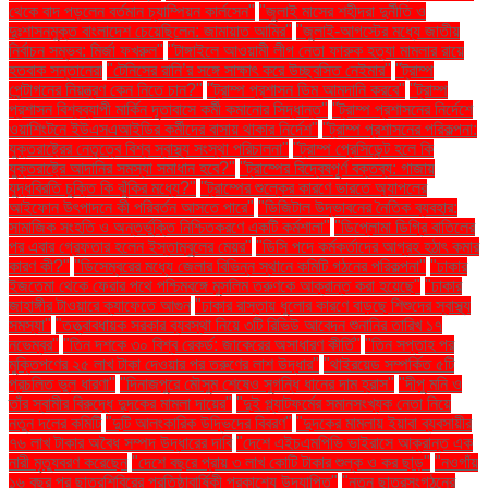
থেকে বাদ পড়লেন বর্তমান চ্যাম্পিয়ন কার্লসেন"
"জুলাই মাসের শহীদরা দুর্নীতি ও
দুঃশাসনমুক্ত বাংলাদেশ চেয়েছিলেন: জামায়াত আমির"
"জুলাই-আগস্টের মধ্যে জাতীয়
নির্বাচন সম্ভব: মির্জা ফখরুল"
"টাঙ্গাইলে আওয়ামী লীগ নেতা ফারুক হত্যা মামলার রায়ে
হতবাক সন্তানেরা
"টেনিসের রানি’র সঙ্গে সাক্ষাৎ করে উচ্ছ্বসিত নেইমার"
"ট্রাম্প
পেন্টাগনের নিয়ন্ত্রণ কেন নিতে চান?"
"ট্রাম্প প্রশাসন ডিম আমদানি করবে"
"ট্রাম্প
প্রশাসন বিশ্বব্যাপী মার্কিন দূতাবাসে কর্মী কমানোর সিদ্ধান্ত"
"ট্রাম্প প্রশাসনের নির্দেশে
ওয়াশিংটনে ইউএসএআইডির কর্মীদের বাসায় থাকার নির্দেশ"
"ট্রাম্প প্রশাসনের পরিকল্পনা:
যুক্তরাষ্ট্রের নেতৃত্বে বিশ্ব স্বাস্থ্য সংস্থা পরিচালনা"
"ট্রাম্প প্রেসিডেন্ট হলে কি
যুক্তরাষ্ট্রে আদানির সমস্যা সমাধান হবে?"
"ট্রাম্পের বিদ্বেষপূর্ণ বক্তব্য: গাজায়
যুদ্ধবিরতি চুক্তি কি ঝুঁকির মধ্যে?"
"ট্রাম্পের শুল্কের কারণে ভারতে অ্যাপলের
আইফোন উৎপাদনে কী পরিবর্তন আসতে পারে"
"ডিজিটাল উদ্ভাবনের নৈতিক ব্যবহার:
সামাজিক সংহতি ও অন্তর্ভুক্তি নিশ্চিতকরণে একটি কর্মশালা"
"ডিপ্লোমা ডিগ্রি বাতিলের
পর এবার গ্রেফতার হলেন ইস্তাম্বুলের মেয়র"
"ডিসি পদে কর্মকর্তাদের আগ্রহ হঠাৎ কমার
কারণ কী?"
"ডিসেম্বরের মধ্যে জেলার বিভিন্ন স্থানে কমিটি গঠনের পরিকল্পনা"
"ঢাকার
ইজতেমা থেকে ফেরার পথে পশ্চিমবঙ্গে মুসলিম তরুণকে আক্রান্ত করা হয়েছে"
"ঢাকার
জাহাঙ্গীর টাওয়ারে ক্যাফেতে আগুন
"ঢাকার রাস্তায় ধুলোর কারণে বাড়ছে শিশুদের স্বাস্থ্য
সমস্যা"
"তত্ত্বাবধায়ক সরকার ব্যবস্থা নিয়ে ৩টি রিভিউ আবেদন শুনানির তারিখ ১৭
নভেম্বর"
"তিন দশকে ৩০ বিশ্ব রেকর্ড: জাকেরের অসাধারণ কীর্তি"
"তিন সপ্তাহ পর
মুক্তিপণের ২৫ লাখ টাকা দেওয়ার পর তরুণের লাশ উদ্ধার"
"থাইরয়েড সম্পর্কিত ৫টি
প্রচলিত ভুল ধারণা"
"দিনাজপুরে মৌসুম শেষেও সুগন্ধি ধানের দাম হ্রাস"
"দীপু মনি ও
তাঁর স্বামীর বিরুদ্ধে দুদকের মামলা দায়ের"
"দুই প্ল্যাটফর্মের সমানসংখ্যক নেতা নিয়ে
নতুন দলের কমিটি
"দুটি আলংকারিক উদ্ভিদের বিবরণ"
"দুদকের মামলায় ইয়াবা ব্যবসায়ীর
৭৬ লাখ টাকার অবৈধ সম্পদ উদ্ধারের দাবি
"দেশে এইচএমপিভি ভাইরাসে আক্রান্ত এক
নারী মৃত্যুবরণ করেছেন
"দেশে বছরে প্রায় ৩ লাখ কোটি টাকার শুল্ক ও কর ছাড়"
"নওগাঁয়
১৬ বছর পর ছাত্রশিবিরের প্রতিষ্ঠাবার্ষিকী প্রকাশ্যে উদযাপিত"
"নতুন ছাত্রসংগঠনের