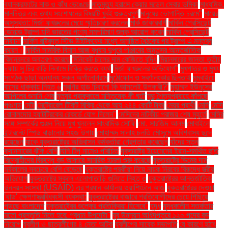
ব্যানক্রফটের নাক ও কাঁধ ভেঙেছে
মাতৃমৃত্যু হ্রাসে কেয়ার মডেল সেবার ভূমিকা
মাধ্যমিক.
মানচিত্র এবং তথ্য সংশোধনের বিষয়টি খুবই গুরুত্বপূর্ণ
মানুষের ভোগান্তি চরমে"
মায়ের
অসুস্থতা: মির্জা ফখরুলের মেয়ে স্মৃতিচারণ করলেন
মার্ক জাকারবার্গ
মার্কিন প্রেসিডেন্ট
ডোনাল্ড ট্রাম্প যদি ভারতের পণ্যে সমপরিমাণ শুল্ক আরোপ করেন
মার্কিন প্রেসিডেন্ট
নির্বাচন
মার্কিন রাষ্ট্রদূত স্টিভ উইটকফের মধ্যে অনুষ্ঠিত বৈঠকের পর ট্রাম্প এ মন্তব্য
করেন।
মার্কিন সামরিক বিমান আজ বুধবার দুপুরে পাঞ্জাবের অমৃতসর আন্তর্জাতিক
বিমানবন্দরে অবতরণ করেছে
মিনিকেট চালের দাম কেজিতে বৃদ্ধি
মিয়ানমারের জান্তা তৃতীয়
দফায় সু চির বাড়ি নিলামে বিক্রি করতে ব্যর্থ
মির্জা ফখরুলের অভিযোগ"
মুখপাত্র ও মুখ্য
সংগঠক ছাড়া অন্যান্য সকল অর্গানোগ্রাম
মুঠোফোন ও স্বর্ণালংকার ছিনতাই
মুম্বাইয়ে
বাসের ধাক্কায় নিহত ৬
মুরগির হাড় চিবানো কি আসলেই উপকারী?'
মুহাম্মদ ইউনূসের
আপিলের শুনানি শেষ
মৃত্যুর প্রাক্কালে মস্তিষ্কে কী ঘটে
মৃদু শৈত্যপ্রবাহে কাঁপছে
পঞ্চগড়
মেটা
মেট্রোরেল টিকিট বিক্রি থেকে আয় ২৪৪ কোটি টাকা
মেয়র প্রার্থী
মেসি
মেসি
রোনালদোর হ্যাটট্রিকের রেকর্ডে যোগ দিলেন"
মেসিদের নাটকীয় পরাজয় শেষ মুহূর্তে
মেসির
সঙ্গে সম্পর্কের গুঞ্জন নিয়ে মুখ খুললেন সাংবাদিক সোফি
মো. সারজিদ আলম
মোবাইলে
ইন্টারনেট স্পিড বাড়ানোর সহজ উপায়
মোহাম্মদ সালাহ চলতি মৌসুমে অবিশ্বাস্য ছন্দে
রয়েছেন
যাকে যুক্তরাষ্ট্রের অভিবাসন কর্মকর্তারা গ্রেপ্তার করেছেন
যাঁদের স্তন
ক্যানসারের ঝুঁকি বেশি
যিনি টিপু নামেও পরিচিত
যুক্তরাষ্ট্র ইয়েমেনের ইরান-সমর্থিত হুতি
বিদ্রোহীদের বিরুদ্ধে বড় আকারে সামরিক হামলা শুরু করেছে
যুক্তরাষ্ট্রে ডিমের দাম
সর্বকালের সবচেয়ে বেশি বেড়েছে
যুক্তরাষ্ট্রে পরকীয়া নিয়ে নায়ক নিরবের বিরুদ্ধে স্ত্রীর
অভিযোগ
যুক্তরাষ্ট্রে স্কুলে এলোপাতাড়ি গুলিতে নিহত ৩
যুক্তরাষ্ট্রের আন্তর্জাতিক
উন্নয়ন সংস্থা (USAID) এর প্রধান কার্যালয় ওয়াশিংটনে আজ
যুক্তরাষ্ট্রের দেওয়া
'থাড' ক্ষেপণাস্ত্রবিধ্বংসী ব্যবস্থা:
যুক্তরাষ্ট্রের বাজারে প্রতিযোগীদের চেয়ে পিছিয়ে
পড়ছে বাংলাদেশ
যুক্তরাষ্ট্রের শুল্কের প্রতিক্রিয়া হিসেবে"
যুদ্ধ
যুদ্ধকালীন সতর্কতার
মতো প্রস্তুতি নিতে হবে: প্রধান উপদেষ্টা"
যুব উন্নয়ন অধিদপ্তরে ১২০ পদের বড়
নিয়োগ
যুবলীগ ও ছাত্রলীগের ৪ নেতা আটক
যুবলীগের সাবেক সভাপতি
যে কারণে হঠাৎ