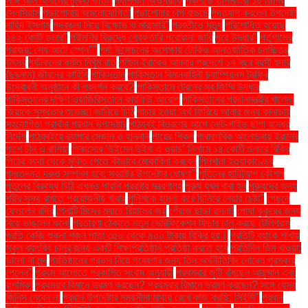
সঙ্গে আল হিলালের চুক্তি বাতিল
ন্যাশনাল জিওগ্রাফি
পঞ্চগড়ে তাপমাত্রা ১০ ডিগ্রি
সেলসিয়াস
পড়াশোনায় অমনোযোগিতা
পড়াশোনার চাপ বাড়ছে
পদত্যাগ করলেন উপদেষ্টা
নাহিদ ইসলাম
পদবঞ্চনা নিয়ে বিক্ষোভ ও মারামারি"
পরবর্তীতে মৃত্যু
পরিশোধিত হয়েছে
২৪২ কোটি ডলার"
পরীমণির বিরুদ্ধে গ্রেফতারি পরোয়ানা জারি
পরে উদ্ধার"
পর্তুগালের
পরাজয়; শেষ আটে স্পেন""
পর্দা উন্মোচনের অপেক্ষায় টোকিও আন্তর্জাতিক চলচ্চিত্র
উৎসব
পর্যটকদের কাটল নির্ঘুম রাত
পশ্চিম ইরাকের আনবার প্রদেশে ১৭ বছর বয়সী হুদার
(ছদ্মনাম) জীবনের কাহিনি
পাকিস্তান
পাকিস্তান বিমানবাহিনী চ্যাম্পিয়নস ট্রফির
উদ্বোধনী অনুষ্ঠানে কী প্রদর্শন করবে?
পাকিস্তানে ট্রেনের সব জিম্মি উদ্ধার
পাকিস্তানের দক্ষিণ ওয়াজিরিস্তানে কারফিউ আরোপ
পাকিস্তানের প্রধানমন্ত্রীর খালেদা
জিয়াকে সুস্থতার শুভেচ্ছা জানিয়ে চিঠি
পাচার হওয়া অর্থ ফিরিয়ে আনার জন্য কানাডার
সহযোগিতা প্রার্থনা প্রধান উপদেষ্টার
পাঠ্যবই বিতরণের আগে নোট-গাইড ছাপা বন্ধের
নির্দেশ
পাঠ্যবইয়ে র‍্যাপার সেজান ও হান্নান
পায়ের শিকল
পারমাণবিক আলোচনায় ইরানের
পাশে চীন ও রাশিয়া
পিকাসোর ‘উইমেন উইথ এ ওয়াচ’ নিলামে ১৪ কোটি ডলারে বিক্রি
পিঠের ব্যথা থেকে মুক্তি পেতে কীভাবে মোকাবিলা করবেন
পিলখানা হত্যাকাণ্ডের
পুনঃতদন্ত দ্রুত সম্পন্ন হবে: স্বরাষ্ট্র উপদেষ্টার ঘোষণা"
পুতিনের হানিট্র্যাপ কৌশল
পুতুলের বিরুদ্ধে চিঠি এখনও পায়নি পররাষ্ট্র মন্ত্রণালয়
পুরুষ যখন বাবা হন
পুরুষদের জন্য
শরীর সুস্থ রাখতে প্রয়োজনীয় খাবার
পুলিশকে হামলা করে ছিনিয়ে নেয়ার চেষ্টা"
পেছনে
ফেললেন রদ্রি
পেনাল্টি মিসের ম্যাচে রিয়ালের জয়
পেঁয়াজ ছাড়া রান্না!
পোষা কুকুরের জন্য
বিয়ে ভাঙলেন কনে!
প্রতারণা ঠেকাতে নতুন ভেরিফিকেশন ফিচার চালু করছে টেলিগ্রাম
প্রতি কেজি শুকনা শজন পাতা ৩৫০ থেকে ৪০০ টাকায় বিক্রি হয়।
প্রতিটি ব্যাংক শাখায়
স্কুল ব্যাংকিং চালুর জন্য একটি শিক্ষাপ্রতিষ্ঠান প্রতিষ্ঠা করতে হবে
প্রতিদিন ডিম খাওয়া:
ভালো না মন্দ
প্রতিষ্ঠানের প্রভাব নিয়ে গবেষণার জন্য তিন অর্থনীতিবিদ নোবেল পুরস্কার
পেলেন"
প্রথম আলোতে প্রকাশিত সংবাদ অনুযায়ী
প্রথমবার জুটি বাঁধছেন আয়ুষ্মান এবং
রাশমিকা
প্রথমবার বিমানে ভ্রমণ করছেন? প্রথমবার বিমানে ভ্রমণ করছেন? সঙ্গে যেসব
জিনিস নেবেন না
প্রধান উপদেষ্টার সময়সীমা মাথায় রেখে কাজ করছি: সিইসি"
প্রধান