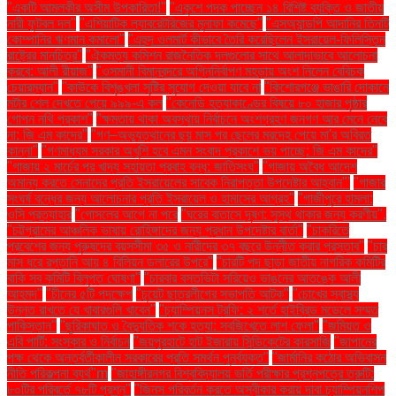
"একটি আমলকীর অসীম উপকারিতা!"
"একুশে পদক পাচ্ছেন ১৪ বিশিষ্ট ব্যক্তি ও জাতীয়
নারী ফুটবল দল"
"এশিয়াটিক ল্যাবরেটরিজের মুনাফা কমেছে"
"এসঅ্যান্ডপি আদানির তিনটি
কোম্পানির ঋণমান কমালো"
"এহুদ ওলমার্ট কীভাবে তৈরি করেছিলেন ইসরায়েল-ফিলিস্তিন
রাষ্ট্রের মানচিত্র"
"ঐকমত্য কমিশন রাজনৈতিক দলগুলোর সাথে আলাদাভাবে আলোচনা
করবে: আলী রীয়াজ"
"ওসমানী বিমানবন্দরে অগ্নিনির্বাপণ মহড়ায় অংশ নিলেন বেবিচক
চেয়ারম্যান"
"কাউকে বিশৃঙ্খলা সৃষ্টির সুযোগ দেওয়া যাবে না
"কিশোরগঞ্জে ভাঙারি দোকানে
মর্টার শেল দেখতে পেয়ে ৯৯৯-এ কল
"কেনেডি হত্যাকাণ্ডের বিষয়ে ৮০ হাজার পৃষ্ঠার
গোপন নথি প্রকাশ"
"ক্ষমতায় থাকা অবস্থায় নির্বাচনে অংশগ্রহণ জনগণ আর মেনে নেবে
না: জি এম কাদের"
"গণ–অভ্যুত্থানের ছয় মাস পর ছেলের মরদেহ পেয়ে মা'র অবিরত
কান্না"
"গণমাধ্যম সরকার অখুশি হবে এমন সংবাদ প্রকাশে ভয় পাচ্ছে: জি এম কাদের"
"গাজায় ২ মার্চের পর খাদ্য সহায়তা প্রবাহ বন্ধ: জাতিসংঘ"
"গাজায় অবৈধ আদেশ
অমান্য করতে সেনাদের প্রতি ইসরায়েলের সাবেক নিরাপত্তা উপদেষ্টার আহ্বান"'
"গাজার
সংঘর্ষ বন্ধের জন্য আলোচনার প্রতি ইসরায়েল ও হামাসের আগ্রহ"
"গাজীপুরে হামলা:
ওসি প্রত্যাহার
"গোসলের আগে না পরে
"ঘরের বাতাসে দূষণ: সুস্থ থাকার জন্য করণীয়".
"চট্টগ্রামের আঞ্চলিক ভাষায় রোহিঙ্গাদের জন্য প্রধান উপদেষ্টার বার্তা"
"চাকরিতে
প্রবেশের জন্য পুরুষদের বয়সসীমা ৩৫ ও নারীদের ৩৭ বছরে উন্নীত করার প্রস্তাব"
"চার
মাস ধরে রপ্তানি আয় ৪ বিলিয়ন ডলারের উপরে"
"চারটি পদ ছাড়া জাতীয় নাগরিক কমিটির
বাকি সব কমিটি বিলুপ্ত ঘোষণা"
"চারবার বসতভিটা সরিয়েও ভাঙনের আতঙ্কে আলী
আহমদ"
"চীনের ৫টি পদক্ষেপ
"চুয়েট ছাত্রলীগের সভাপতি আটক"
"চোখের স্বাস্থ্য
উন্নত রাখতে যে খাবারগুলি খাবেন"
"চ্যাম্পিয়নস ট্রফি: ২ শর্তে হাইব্রিড মডেলে সম্মত
পাকিস্তান"
"ছুরিকাঘাত ও বৈদ্যুতিক শকে হত্যা: সবজিখেতে লাশ ফেলা"
"জমিয়ত ও
এবি পার্টি: সংস্কার ও নির্বাচন
"জয়পুরহাটে হাট ইজারায় সিন্ডিকেটের কারসাজি
"জাপানের
পক্ষ থেকে অন্তর্বর্তীকালীন সরকারের প্রতি সমর্থন পুনর্ব্যক্ত"
"জার্মানির কঠোর অভিবাসন
নীতি পরিকল্পনা ব্যর্থ"m
"জাহাঙ্গীরনগর বিশ্ববিদ্যালয় ভর্তি পরীক্ষার প্রশ্নপত্রে ত্রুটি:
৮০টির পরিবর্তে ৭৮টি প্রশ্ন"
"জিনস পরিবর্তন করতে অস্বীকার করায় দাবা চ্যাম্পিয়নশিপ