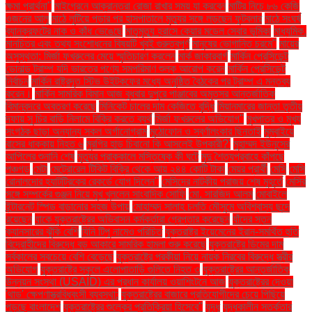
ক্ষমা প্রার্থনা"
মাইগ্রেনে আক্রান্তরা রোজা রাখার সময় যা করবেন
মাটির নিচে ৮৬ কেজি
ওজনের আলু
মাঠে লুটিয়ে পড়ার পর হাসপাতালে মৃত্যুর সঙ্গে লড়ছেন ফুটবলার
মাঠে সংঘর্ষ
ব্যানক্রফটের নাক ও কাঁধ ভেঙেছে
মাতৃমৃত্যু হ্রাসে কেয়ার মডেল সেবার ভূমিকা
মাধ্যমিক.
মানচিত্র এবং তথ্য সংশোধনের বিষয়টি খুবই গুরুত্বপূর্ণ
মানুষের ভোগান্তি চরমে"
মায়ের
অসুস্থতা: মির্জা ফখরুলের মেয়ে স্মৃতিচারণ করলেন
মার্ক জাকারবার্গ
মার্কিন প্রেসিডেন্ট
ডোনাল্ড ট্রাম্প যদি ভারতের পণ্যে সমপরিমাণ শুল্ক আরোপ করেন
মার্কিন প্রেসিডেন্ট
নির্বাচন
মার্কিন রাষ্ট্রদূত স্টিভ উইটকফের মধ্যে অনুষ্ঠিত বৈঠকের পর ট্রাম্প এ মন্তব্য
করেন।
মার্কিন সামরিক বিমান আজ বুধবার দুপুরে পাঞ্জাবের অমৃতসর আন্তর্জাতিক
বিমানবন্দরে অবতরণ করেছে
মিনিকেট চালের দাম কেজিতে বৃদ্ধি
মিয়ানমারের জান্তা তৃতীয়
দফায় সু চির বাড়ি নিলামে বিক্রি করতে ব্যর্থ
মির্জা ফখরুলের অভিযোগ"
মুখপাত্র ও মুখ্য
সংগঠক ছাড়া অন্যান্য সকল অর্গানোগ্রাম
মুঠোফোন ও স্বর্ণালংকার ছিনতাই
মুম্বাইয়ে
বাসের ধাক্কায় নিহত ৬
মুরগির হাড় চিবানো কি আসলেই উপকারী?'
মুহাম্মদ ইউনূসের
আপিলের শুনানি শেষ
মৃত্যুর প্রাক্কালে মস্তিষ্কে কী ঘটে
মৃদু শৈত্যপ্রবাহে কাঁপছে
পঞ্চগড়
মেটা
মেট্রোরেল টিকিট বিক্রি থেকে আয় ২৪৪ কোটি টাকা
মেয়র প্রার্থী
মেসি
মেসি
রোনালদোর হ্যাটট্রিকের রেকর্ডে যোগ দিলেন"
মেসিদের নাটকীয় পরাজয় শেষ মুহূর্তে
মেসির
সঙ্গে সম্পর্কের গুঞ্জন নিয়ে মুখ খুললেন সাংবাদিক সোফি
মো. সারজিদ আলম
মোবাইলে
ইন্টারনেট স্পিড বাড়ানোর সহজ উপায়
মোহাম্মদ সালাহ চলতি মৌসুমে অবিশ্বাস্য ছন্দে
রয়েছেন
যাকে যুক্তরাষ্ট্রের অভিবাসন কর্মকর্তারা গ্রেপ্তার করেছেন
যাঁদের স্তন
ক্যানসারের ঝুঁকি বেশি
যিনি টিপু নামেও পরিচিত
যুক্তরাষ্ট্র ইয়েমেনের ইরান-সমর্থিত হুতি
বিদ্রোহীদের বিরুদ্ধে বড় আকারে সামরিক হামলা শুরু করেছে
যুক্তরাষ্ট্রে ডিমের দাম
সর্বকালের সবচেয়ে বেশি বেড়েছে
যুক্তরাষ্ট্রে পরকীয়া নিয়ে নায়ক নিরবের বিরুদ্ধে স্ত্রীর
অভিযোগ
যুক্তরাষ্ট্রে স্কুলে এলোপাতাড়ি গুলিতে নিহত ৩
যুক্তরাষ্ট্রের আন্তর্জাতিক
উন্নয়ন সংস্থা (USAID) এর প্রধান কার্যালয় ওয়াশিংটনে আজ
যুক্তরাষ্ট্রের দেওয়া
'থাড' ক্ষেপণাস্ত্রবিধ্বংসী ব্যবস্থা:
যুক্তরাষ্ট্রের বাজারে প্রতিযোগীদের চেয়ে পিছিয়ে
পড়ছে বাংলাদেশ
যুক্তরাষ্ট্রের শুল্কের প্রতিক্রিয়া হিসেবে"
যুদ্ধ
যুদ্ধকালীন সতর্কতার