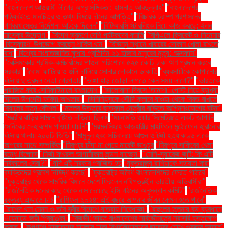
"বাংলাদেশে আওয়ামী লীগের অপ্রাসঙ্গিকতা: হাসনাত আবদুল্লাহ"
"বাংলাদেশের
পাঠ্যবইতে মানচিত্র ও তথ্য বিষয়ে চীনের আপত্তি"
"বিচারক ট্রাম্প প্রশাসনের
গণবরখাস্তের নির্দেশনা আটকে দিলেন"
"বিটিআরসি স্টারলিংক নিয়ে কাজ করছে: ইলন
মাস্কের উদ্যোগ"
"বিদেশ ভ্রমণে দেশি পর্যটকদের কমতি
"বিপিএলে ক্রিকেট ও সিনেমার
'বিস্ফোরণ' উপভোগ করছেন শাকিব খান"
"বিভিন্ন স্থানে খাবারের দোকান খোলা রাখতে
বাধা
"বিশ্বের সংঘাতজনিত ক্ষুধায় প্রতিদিন ২১ হাজার মানুষের মৃত্যু: অক্সফাম"
"বেক্সিমকোর শ্রমিক-কর্মচারীদের পাওনা পরিশোধে ৫২৫ কোটি টাকা ঋণ প্রদান করবে
সরকার"
"বোমা ফাটিয়ে ও গুলি চালিয়ে সোনার দোকানে ডাকাতি
"ব্যবসায়ীকে কোপানোর
ঘটনায় ছাত্রদল নেতা গ্রেপ্তার
"ভাঙা হাড় জোড়া লাগতে কেন সময় লাগে?"
"ভারতকে
পরাজিত করে সেমিফাইনালে বাংলাদেশ"
"ভালোবাসা দিবসে ‘তামাশা’ পোস্ট নিয়ে ব্যাখ্যা
দিলেন উপদেষ্টা ফরিদা আখতার"
"ভিনিসিয়ুসকে সৌদি ক্লাবে যাওয়া থেকে বিরত রাখতে
রিয়ালের নতুন কৌশল"
"মতলব উত্তরে ছাত্রদল নেত্রীর বাড়িতে অগ্নিসংযোগের ঘটনা"
"মন্ত্রীর বাড়ির সামনে বৃষ্টিতে দাঁড়িয়ে ছিলাম
"ময়নামতি ওয়ার সিমেট্রিতে একটি জাপানি
সৈনিকের দেহাবশেষ পাওয়া যায়নি"
"ময়মনসিংহে আজহারীর মাহফিলে মুঠোফোন হারানোর
ঘটনায় থানায় ২০০টি জিডি"
"মামুনুল হক: সচিবালয়ে আগুন ও টঙ্গী হত্যাকাণ্ড একে
অপরের সাথে সম্পর্কিত
"মিরপুরে চাঁদা না পেয়ে মার্কেট ভাঙচুর
"মিরপুরে সাকিবের খেলা
বন্ধে বিক্ষোভ
"মির্জা ফখরুল আগামীকাল লন্ডন যাচ্ছেন"
"মেসি-সুয়ারেজ জুটি: কি এটি
সর্বকালের সেরা?"
"যদি এই সরকার পরাজিত হয়
"যুক্তরাজ্য রাশিয়াকে সহায়তা করা
ব্যক্তিদের প্রবেশ নিষিদ্ধ করছে"
"যুক্তরাষ্ট্র অবৈধ বাংলাদেশিদের ফেরত পাঠাবে"
"যুক্তরাষ্ট্র থেকে সামরিক বিমানে দেশে ফিরলেন নথিপত্রহীন ভারতীয় অভিবাসীরা"
"রাজনৈতিক দলের কাছ থেকে নাম চেয়েছে ইসি গঠনের অনুসন্ধান কমিটি"
"রাজনৈতিক
বক্তব্য এড়াতে চাই
"রাশিফল ২০২৪: এই বছরে আপনার জীবন কেমন হতে পারে"
"রাশেদ খান মেনন ও তাঁর স্ত্রীর বিদেশে যাত্রায় নিষেধাজ্ঞা"
"রাহুলের তুলনায় বড় ব্যবধানে
ওয়েনাডে জয়ী প্রিয়াঙ্কা"
"রিজভী: ভারত বাংলাদেশের সার্বভৌমত্বে সরাসরি হস্তক্ষেপ
করছে"
"রূপগঞ্জে ডাকাতদের হামলায় ঢাকা বিশ্ববিদ্যালয়ের ছাত্রের চোখে গুরুতর আঘাত"