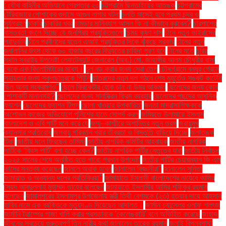
: যৌথ বাহিনীর অভিযানে গ্রেপ্তার ২০
চট্টগ্রামে ছিনতাইয়ের আতঙ্ক
চট্টগ্রামের
টেরিবাজারে পোশাকের গুদামে আগুন লাগার ঘটনা
চলতি মাসেই হবে প্রথম চন্দ্র ও
সূর্যগ্রহণ
চাকরি
চাকরির খবর
চামড়ার মানিব্যাগ আসল কি না কীভাবে বুঝবেন?
চারপাশের
বাস্তবতা বদলে দিচ্ছে যে জনপ্রিয় প্রযুক্তিগুলো
চিন্ময় কৃষ্ণ দাস
চীনে নতুন ভাইরাসের
প্রাদুর্ভাব
চীনে প্রবীণদের যত্নে এআই প্রযুক্তির দিকে ঝুঁকছে সরকার
চীনের নতুন
জ্বালানির উৎস থেকে ৬০ হাজার বছরের বিদ্যুতের চাহিদা পূরণ হবে
চীনের মতে
চুরির
স্থান স্বরাষ্ট্র উপদেষ্টা লেফটেন্যান্ট জেনারেল (অব.) মো. জাহাঙ্গীর আলম চৌধুরীর বাসা
থেকে এক কিলোমিটারের মধ্যে।
চুল বড় করার জন্য সেরা তেল
চৌদ্দগ্রামে বন্ধুর প্রেমে
সহায়তার জন্য স্কুলছাত্রকে পিটুনি
ছাত্রদের নতুন দল গঠনে শেষ মুহূর্তেও সঙ্কট কাটেনি
ছিল অন্য সংক্রমণও"
ছেলে ক্রিকেটার হোক চান না উমর আকমল
ছেলেদের জন্য কোন
পোশাকটি মানানসই?
ছেলেদের জন্য সানস্ক্রিন ক্রিম ব্যবহার
ছেলেদের পছন্দের আধুনিক
ফ্যাশন
ছেলেদের ফ্যাশন টিপস
ছোলা খাওয়ার উপকারিতা
জনতা মাদ্রাসাশিক্ষককে
অশোভন কাজের অভিযোগে পুলিশের হাতে সোপর্দ করল
জমিয়তে উলামায়ে ইসলাম
বাংলাদেশ ও এবি পার্টি মনে করে যে
জম্মু–কাশ্মীরে অশান্তির নতুন তরঙ্গ
জরায়ুমুখ
ক্যানসার প্রতিরোধ
জলবায়ু পরিবর্তন খরার তীব্রতা ও বিস্তৃতি বাড়িয়ে দিচ্ছে
জলাতঙ্ক
টিকা
জাতীয় দলে ফিরছেন তামিম!
জাতীয় নাগরিক কমিটির আহ্বায়ক
জাতীয় নাগরিক
পার্টিকে ‘কিংস পার্টি’ বলা হচ্ছে কেন?
জাতীয় নাগরিক পার্টির নেতৃত্বে যারা
জাতীয় নির্বাচন
২০২৫ সালের শেষে অনুষ্ঠিত হতে পারে: প্রধান উপদেষ্টা
জাতীয় পার্টির চেয়ারম্যান জি এম
কাদের মন্তব্য করেছেন
জানলে অবাক হবেন
জানালেন বিজ্ঞানীরা"
জানালেন সুনিতা
জামায়াত ও অন্যান্য দলের প্রতিক্রিয়া''
জামায়াতে ইসলামী বাংলাদেশের নায়েবে আমির
সৈয়দ আবদুল্লাহ মুহাম্মদ তাহের বলেছেন
জামায়াতে ইসলামীর আমির শফিকুর রহমান
বলেছেন
জামালপুরের ইসলামপুর উপজেলায় স্ত্রী তিথী বেগমকে (২৩) হত্যার দায়ে আহসান
হাবিব নামে এক ব্যক্তিকে মৃত্যুদণ্ড দিয়েছেন আদালত।
জার্মান চ্যান্সেলর ওলাফ শলৎজ
জার্মানি ট্রাম্পের গাজা খালি করার প্রস্তাবকে 'কেলেঙ্কারি' বলে অভিহিত করেছে
জাহাজ
জীবনের সবচেয়ে গুরুত্বপূর্ণ তিন নারীর কথা জানালেন তারেক রহমান
জুলাই বিপ্লবগাথা