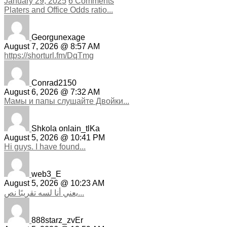
January 29, 2025
6 Comments
Platers and Office Odds ratio...
Georgunexage
August 7, 2026 @ 8:57 AM
https://shorturl.fm/DqTmg
Conrad2150
August 6, 2026 @ 7:32 AM
Мамы и папы слушайте Двойки...
Shkola onlain_tlKa
August 5, 2026 @ 10:41 PM
Hi guys. I have found...
web3_E
August 5, 2026 @ 10:23 AM
يعني أنا لسه تقريبًا نص...
888starz_zvEr