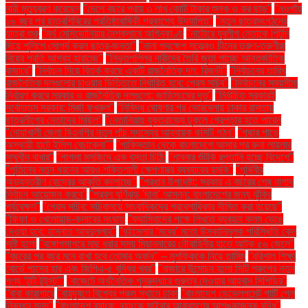
নারী মৃত্যুবরণ করেছেন
"দেশে বছরে প্রায় ৩ লাখ কোটি টাকার শুল্ক ও কর ছাড়"
"নওগাঁয়
১৬ বছর পর ছাত্রশিবিরের প্রতিষ্ঠাবার্ষিকী প্রকাশ্যে উদযাপিত"
"নতুন ছাত্রসংগঠনের
যাত্রা শুরু
"নর্থ মেসিডোনিয়ার নৈশক্লাবে অগ্নিকাণ্ড
"নাটোরে যুবলীগ নেতাকে পিটুনি
দিয়ে পুলিশে সোপর্দ করল ছাত্র-জনতা"
"নানা পদক্ষেপ সত্ত্বেও চীনের তরুণ-তরুণীরা
বিয়ের প্রতি আগ্রহ হারাচ্ছে"
"নিভৃতপল্লির নারীদের তৈরি জুতা পাচ্ছে আন্তর্জাতিক
বাজারে"
"নির্বাচন নিয়ে বিতর্ক করছে একটি রাজনৈতিক দল: রিজভী"
"নির্বাচনের তারিখ
রাজনৈতিক দলগুলোর চাওয়ার ভিত্তিতে নির্ধারিত হবে: প্রেস সচিব"
"নির্বাচনের সময়সীমা
নির্ধারণ করবে সরকার ও রাজনৈতিক দলগুলো: জাতিসংঘের দূত"
"নির্বাচিত সরকারই
সর্বোত্তম সরকার: মির্জা ফখরুল"
"নিষিদ্ধ ঘোষণার পর ভোরবেলায় ঢাকার রাস্তায়
ছাত্রলীগের নেতাদের মিছিল"
"নেতানিয়াহু যুক্তরাজ্যে ঢুকলে গ্রেপ্তার হতে পারেন
"নোয়াখালী জেলা বিএনপির নতুন পাঁচ সদস্যের আহ্বায়ক কমিটি গঠন"
"পদ্মার পাড়ে
অস্থায়ী হাটে ইলিশ বেচাকেনা"''
"পাকিস্তান থেকে বাংলাদেশে আসার পর রুনা লায়লার
সম্মুখীন বাধার"
"পাগলা মসজিদে এক বস্তা চিঠি:
"পাবনার শুঁটকি রপ্তানি হচ্ছে বিদেশে"
"পুতিনের নতুন ধরনের আরও শক্তিশালী ক্ষেপণাস্ত্র ব্যবহারের হুমকি"
"পৃথিবীর
অভ্যন্তরীণ কেন্দ্রের আকৃতি বদলাচ্ছে"
"প্রধান উপদেষ্টা: সরকার এ বছরের শেষ নাগাদ
নির্বাচন আয়োজন করবে"
"প্রবল ঘূর্ণিঝড় 'দানা' আসন্ন: বাংলাদেশের জন্য ঝুঁকির
পর্যবেক্ষণ"
"প্রেস সচিব: সচিবালয়ে সাংবাদিকদের প্রবেশাধিকার সীমিত করা হয়েছে"
"ফিফা ও খেলোয়াড়-ক্লাবের সংঘাত
"ফ্যাসিবাদের পক্ষে লিখতে ব্যবহৃত কলম ভেঙে
দেওয়া হবে: হাসনাত আবদুল্লাহ"
"বইমেলায় ‘মবের’ মতো উসকানিমূলক পরিস্থিতি কেন
সৃষ্টি হলো
"বঙ্গোপসাগরে মাছ ধরার সময় মিয়ানমারের নৌবাহিনীর হাতে আটক ৫৬ জেলে"
"বছরের পর বছর মনে রাখা হবে তোমার অর্জন" – মুশফিককে নিয়ে তামিম
"বরিশাল শিক্ষা
বোর্ডে পাসের হার এবং জিপিএ-৫ বৃদ্ধির খবর"
"বাজারে উন্মোচন হলো সিটি গ্রুপের নতুন
পণ্য ‘টুটি টুইস্ট’"
"বাজেটে অর্থনৈতিক পুনরুদ্ধারে গুরুত্ব দেওয়ার আহ্বান সিপিডির"
"বাবা কারাগারে
"বায়ুদূষণে বিশ্বের পঞ্চম স্থানে ঢাকা
"বাংলাদেশ ডেভেলপমেন্ট পার্টি পেল
নিবন্ধন সনদ"
"বাংলাদেশ ব্যাংক: ব্যাংকে সাইবার আক্রমণের আশঙ্কাজনক বৃদ্ধি"