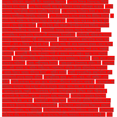
হত্যার অভিযোগ আওয়ামী লীগ সরকারের বিরুদ্ধে"
"১৮তম শিক্ষক নিবন্ধনের লিখিত
পরীক্ষার ফল প্রকাশ
"১৯ দিনে প্রবাসী আয় দুই বিলিয়ন ডলার অতিক্রম করেছে"
"২৭টি
ব্যাগসহ অস্ট্রেলিয়া সফরে ভারতীয় ক্রিকেটার
"৪ নভেম্বর সংবিধান দিবস ও ৭ মার্চের
গুরুত্ব অস্বীকার: সিপিবির অভিমত"
"৬৭ দিন সাগরে ভেসে থাকার পর জীবিত উদ্ধার
"৭
বদলি নিয়ে ব্রাজিল কি ফিফার নিয়ম ভঙ্গ করেছে?"
"৭০ মাইল দূরে ৪০ বছর পর খুঁজে
পাওয়া গেল হারানো আংটি"
"৮ দবি নিয়ে কবি নজরুল বিশ্ববিদ্যালয়ের মিডিয়া স্টাডিজ
বিভাগে শিক্ষার্থীদের আন্দোলন"
"অন্তর্বর্তী সরকার যথাযথ পদক্ষেপ গ্রহণে ব্যর্থ
"অপরাজিতা ফুলের চায়ে পাবেন ৬টি অসাধারণ উপকারিতা"
"অভিবাসী পরিবারের সন্তান
কমলার সামনে ইতিহাস সৃষ্টি করার সম্ভাবনা"
"অমুক ব্যবসায়ীর রাজনৈতিক দলের সঙ্গে
সম্পর্ক: কেন এ বিষয়ে লেখা হয় না?"
"অযথা সময় নষ্ট করে সরকারে থাকার কোনো ইচ্ছা
নেই: আসিফ নজরুল"
"আইনশৃঙ্খলা পরিস্থিতি সন্ধ্যার পর থেকে স্পষ্ট হবে: স্বরাষ্ট্র
উপদেষ্টা"
"আওয়ামী লীগের অবস্থান স্পষ্ট না করলে যমুনা ঘেরাও করবে গণ অধিকার
পরিষদ"
"আগামীকাল নির্বাচন কমিশনে বৈঠকে যাবে জামায়াতে ইসলামী"
"আজ রাতে ঢাকায়
আসছেন সাকিব?"
"আজ লক্ষ্মীপূজার উৎসব"
"আজহারুল ইসলামকে মুক্তি দিন
"আমাদের
কথা কেউ ভাবছে না: মার্কিন নির্বাচনের প্রেক্ষাপটে পশ্চিম তীরের বাসিন্দাদের অনুভূতি"
"আমার হিজাব আমার শক্তির উৎস" : মার্কিন ছাত্রী
"আমি যুক্তরাষ্ট্রের রাজনৈতিক বন্দী:
ফিলিস্তিনি ছাত্র মাহমুদ খলিল"
"আর্জেন্টিনার কাছে ৬ গোল খেয়ে সেই ব্রাজিল এখন
শীর্ষে"
"আলী-চমকের পর হৃদয়-ঝড়ে বরিশাল পৌঁছালো ফাইনালে আবারো"
"আলেপ্পোর পর
সিরিয়ার অন্যান্য শহর দখলে এগিয়ে চলেছে হায়াত আল-শাম: কে বা কারা তারা?"
"আসলাঙ্কারের সেঞ্চুরি ও তিকশানার ঘূর্ণিতে অস্ট্রেলিয়াকে বিস্মিত করল শ্রীলঙ্কা"
"আসলেই কি আপেল খেলে রোগমুক্ত থাকা সম্ভব?"
"ইতালিতে যাওয়ার উদ্দেশ্যে
লিবিয়ায় নিখোঁজ ২৪ জন
"ইসরায়েলি ৩ জিম্মি মুক্ত
"ইসরায়েলি বাহিনীর অভিযানে বন্ধ
হয়ে গেছে উত্তর গাজার শেষ হাসপাতালটি"
"ইসরায়েলে নেতানিয়াহুর বিরুদ্ধে হাজারো
মানুষের প্রতিবাদ: দ্য গার্ডিয়ান"
"উড়োজাহাজে ৪০ ঘণ্টার নির্যাতন: হাতকড়া
"উৎসবমুখর
পরিবেশে নটর ডেম ইউনিভার্সিটি বাংলাদেশের দ্বিতীয় সমাবর্তন সফলভাবে অনুষ্ঠিত"
"এই