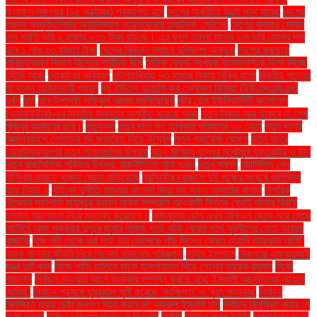
ফলাফল মঙ্গলবার (১৫ অক্টোবর) প্রকাশিত হবে
দেশের অর্থনীতি উল্টো পথে যাচ্ছে
দেশের
প্রথম প্রযুক্তিনির্ভর অ্যানিম্যাল ওয়েলফেয়ার প্ল্যাটফর্ম 'পেটগো'
দেশের বাজারে সোনার
দাম প্রতি ভরি ২ হাজার ৬১৩ টাকা বাড়ছে। এর ফলে ভালো মানের এক ভরি সোনার দাম
হবে ১ লাখ ৫৩ হাজার টাকা
দেশের বিভিন্ন স্থানে ভূমিকম্প অনুভূত
দেশের সবচেয়ে
দারিদ্র্যপ্রবণ বিভাগ হিসেবে পরিচিত ছিল
দৈনিক রেকর্ড সংখ্যক বাংলাদেশিকে ভিসা দিচ্ছে
সৌদি আরব
দোকানের ভবিষ্যৎ
দৌলতদিয়ায় ৭৩ হাজার টাকায় বিক্রি হলো
দ্বিতীয় পুত্রের
মা হলেন অভিনেত্রী প্রসূন
দ্য ইউএস এজেন্সি ফর গ্লোবাল মিডিয়া (ইউএসএজিএম)
ধর্ষণ
ধান
ধান উপদেষ্টা শফিকুল আলম জানিয়েছেন
নটর ডেম ইউনিভার্সিটি বাংলাদেশ
(এনডিইউবি)-এর দ্বিতীয় সমাবর্তন অনুষ্ঠিত হয়েছে আজ
নতুন টাকায় আর থাকবে না শেখ
মুজিবুর রহমানের ছবি।
নতুন দল
নতুন দলে গণ অধিকার পরিষদের ২০ নেতা
নতুন দলের
আত্মপ্রকাশে নেতাদের বড় জমায়েত নিয়ে উদ্বেগ
নতুন প্যাকেজ ঘোষণা
নতুন বছরে
হোয়াটসঅ্যাপের নতুন ফিচারগুলির উপহার
নতুন বাণিজ্য যুদ্ধের মুখোমুখি যুক্তরাষ্ট্র ও চীন
নতুন রাজনৈতিক শক্তির উদ্ভব: রাজনীতিতে নানা গুঞ্জন
নতুন স্বপ্ন
নয়াদিল্লি শেখ
হাসিনার ভারতে থাকার মেয়াদ বাড়িয়েছে
নরসিংদীর চরাঞ্চলে দুই পক্ষের সংঘর্ষে গুলিবিদ্ধ
হয়ে নিহত ২
নাইকো দুর্নীতি মামলায় খালেদা জিয়া সহ সকল আসামির খালাস
নাগরিক
ঐক্যের সভাপতি মাহমুদুর রহমান মান্না সম্প্রতি আওয়ামী লীগকে ভোটে আনার বিষয়ে
চলমান আলোচনা নিয়ে মন্তব্য করেছেন।
নাজমুলের চোখ এখন বিপিএল থেকে সরে গেছে
নাটোরে আজ শুক্রবার দুপুরে জুমার নামাজ পড়ে বাড়ি ফেরার পথে যুবলীগের নেতা আবদুর
রাজ্জাক
নাফ নদী থেকে ধরা পড়া চার জেলেকে পাঁচ দিনেও ফেরত দেয়নি আরাকান আর্মি"
নায়ক মান্নার জীবনী নিয়ে সিনেমা বানানোর পরিকল্পনা
নাহিদ ইসলামে
নিকগঞ্জে এমআরআই
যন্ত্র দুটি বন্ধ
নিজে গাড়ি চালিয়ে মাকে হাসপাতালে নিয়ে গেলেন তারেক রহমান
নিজে
নাচলেন
নির্বাচন দেওয়ার আগে সংস্কার সম্পন্ন করতে হবে: ইসলামী আন্দোলনের নায়েবে
আমির"
নির্বাচন প্রসঙ্গে ধূম্রজাল সৃষ্টি করেছে 'সংক্ষিপ্ত' ও 'বৃহৎ সংস্কার'
নির্বাচন
বিলম্বিত করার চেষ্টা জনগণ সহ্য করবে না: নজরুল ইসলাম খান
নির্বাচন বিলম্বিত করার যে