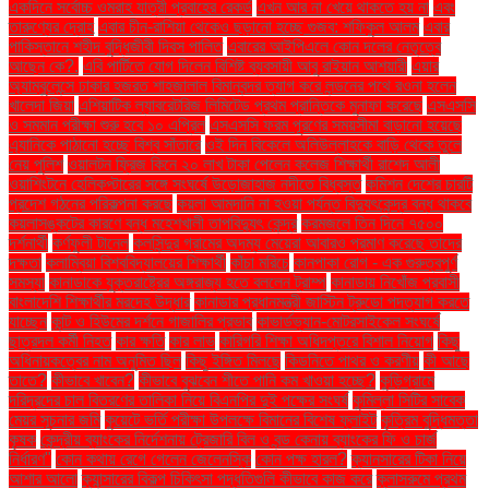
একদিনে সর্বোচ্চ ওমরাহ যাত্রী প্রবাহের রেকর্ড
এখন আর না খেয়ে থাকতে হয় না
এবং
তারুণ্যের দ্রোহ
এবার চীন-রাশিয়া থেকেও ছড়ানো হচ্ছে গুজব: শফিকুল আলম
এবার
পাকিস্তানে শহীদ বুদ্ধিজীবী দিবস পালিত
এবারের আইপিএলে কোন দলের নেতৃত্বে
আছেন কে?.
এবি পার্টিতে যোগ দিলেন বিশিষ্ট ব্যবসায়ী আবু রাইয়ান আশয়ারী
এয়ার
অ্যাম্বুলেন্সে ঢাকার হজরত শাহজালাল বিমানবন্দর ত্যাগ করে লন্ডনের পথে রওনা হলেন
খালেদা জিয়া
এশিয়াটিক ল্যাবরেটরিজ লিমিটেড প্রথম প্রান্তিকে মুনাফা করেছে
এসএসসি
ও সমমান পরীক্ষা শুরু হবে ১০ এপ্রিল
এসএসসি ফরম পূরণের সময়সীমা বাড়ানো হয়েছে
এ্যানিকে পাঠানো হচ্ছে বিশ্ব সাঁতারে
ওই দিন বিকেলে অলিউল্লাহকে বাড়ি থেকে তুলে
নেয় পুলিশ
ওয়ালটন ফ্রিজ কিনে ২০ লাখ টাকা পেলেন কলেজ শিক্ষার্থী রাশেদ আলী
ওয়াশিংটনে হেলিকপ্টারের সঙ্গে সংঘর্ষে উড়োজাহাজ নদীতে বিধ্বস্ত
কমিশন দেশের চারটি
প্রদেশ গঠনের পরিকল্পনা করছে
কয়লা আমদানি না হওয়া পর্যন্ত বিদ্যুৎকেন্দ্র বন্ধ থাকবে
কয়লাসঙ্কটের কারণে বন্ধ মহেশখালী তাপবিদ্যুৎ কেন্দ্র
করমজলে তিন দিনে ৭৫০০
দর্শনার্থী
কর্ণফুলী টানেল
কলসিন্দুর গ্রামের অদম্য মেয়েরা আবারও প্রমাণ করেছে তাদের
দক্ষতা
কলাম্বিয়া বিশ্ববিদ্যালয়ের শিক্ষার্থী
কাঁচা মরিচে
কানপাকা রোগ - এক গুরুত্বপুর্ণ
সমস্যা
কানাডাকে যুক্তরাষ্ট্রের অঙ্গরাজ্য হতে বললেন ট্রাম্প
কানাডায় নিখোঁজ প্রবাসী
বাংলাদেশি শিক্ষার্থীর মরদেহ উদ্ধার
কানাডার প্রধানমন্ত্রী জাস্টিন ট্রুডো পদত্যাগ করতে
যাচ্ছেন
কান্ট ও হিউমের দর্শনে গাজালির প্রভাব
কাভার্ডভ্যান-মোটরসাইকেল সংঘর্ষে
ছাত্রদল কর্মী নিহত
কার ক্ষতি
কার লাভ
কারিগরি শিক্ষা অধিদপ্তরে বিশাল নিয়োগ
কিছু
অধিনায়কত্বের নাম অনুমিত ছিল
কিছু ইঙ্গিত মিলছে
কিডনিতে পাথর ও করণীয়
কী আছে
তাতে?
কীভাবে খাবেন?
কীভাবে বুঝবেন শীতে পানি কম খাওয়া হচ্ছে?
কুড়িগ্রামে
দরিদ্রদের চাল বিতরণের তালিকা নিয়ে বিএনপির দুই পক্ষের সংঘর্ষ
কুমিল্লা সিটির সাবেক
মেয়র সূচনার জমি
কুয়েটে ভর্তি পরীক্ষা উপলক্ষে বিমানের বিশেষ ফ্লাইট
কৃত্রিম বুদ্ধিমত্তা
কৃষক
কেন্দ্রীয় ব্যাংকের নির্দেশনায় ট্রেজারি বিল ও বন্ড কেনায় ব্যাংকের ফি ও চার্জ
নির্ধারণ"
কোন কথায় রেগে গেলেন জেলেনস্কি
কোন পক্ষ হারল?
ক্যানসারের টিকা নিয়ে
আশার আলো
ক্যান্সারের বিকল্প চিকিৎসা পদ্ধতিগুলি কীভাবে কাজ করে
ক্লাসরুমে প্রথম