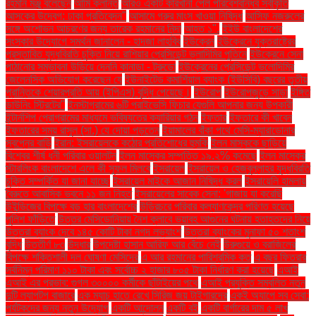
রহমান মঞ্জু বলেছেন
আমি ক্লান্ত
আরও একটি কারখানা পেল পরিবেশবান্ধব স্বীকৃতি
আসকের উদ্বেগ: ঢাকা প্রতিবেদন"
আসামে গরুর মাংস খাওয়া নিষিদ্ধ
আসিফ নজরুলের
সঙ্গে অশোভন আচরণের জন্য তারেক রহমানের নিন্দা
আহত ১".
ইইউ বাংলাদেশের
সংস্কার উদ্যোগে সমর্থন জানালেন - হাদজা লাহবিব
ইউক্রেন
ইউক্রেনে যুক্তরাষ্ট্রের
প্রস্তাবিত যুদ্ধবিরতি চুক্তি নিয়ে রাশিয়ার প্রেসিডেন্ট ভ্লাদিমির পুতিনে
ইউক্রেনে সেনা
পাঠানোর সম্ভাবনা উড়িয়ে দেননি কানাডা - ট্রুডো
ইউক্রেনের প্রেসিডেন্ট ভলোদিমির
জেলেনস্কি অভিযোগ করেছেন যে
ইউনাইটেড কমার্শিয়াল ব্যাংক (ইউসিবি) বছরের তৃতীয়
প্রান্তিকে শেয়ারপ্রতি আয় (ইপিএস) বৃদ্ধি পেয়েছে।
ইউরোপ
ইউরোপজুড়ে সাড়া
ইঙ্গিত
ডাউনিং স্ট্রিটের"
ইনস্টাগ্রামের ৬টি প্রাইভেসি ফিচার যেগুলি আপনার জন্য উপকারী
ইন্টার্নশিপ প্রোগ্রামের মাধ্যমে ভবিষ্যতের ক্যারিয়ার গঠন
ইফতার
ইফতারে কী খাবেন
ইফতারের সময় রাসুল (সা.) যে দোয়া পড়তেন
ইয়ামালের বাঁকা পথে মেসি-ম্যারাডোনার
স্বপ্নের বাড়ি
ইরান: ইসরায়েলকে কঠোর প্রতিশোধের হুমকি
ইলন মাস্ককে ছাড়িয়ে
বিশ্বের শীর্ষ ধনী পরিবার ওয়ালটন
ইলন মাস্কের সম্পত্তি ১৯.২% কমেছে
ইলন মাস্কের
স্টারলিংক বাংলাদেশে এলে কী সুফল মিলবে
ইসরায়েল
ইসরায়েল ও হেজবুল্লাহর যুদ্ধবিরতি
চুক্তি সম্পর্কিত যা জানা যাচ্ছে
ইসরায়েল মাইকে আজান নিষিদ্ধ করল
ইসরায়েলি হামলায়
বৈরুতে আবাসিক ভবনে ১১ জন নিহত
ইসরায়েলের সাবেক সেনা: 'গাজায় যা করেছি
উইন্ডিজের বিপক্ষে বড় হার বাংলাদেশের
উড়িরচরে পরিবার কল্যাণকেন্দ্র পরিণত হয়েছে
পুলিশ ফাঁড়িতে
উত্তর মেসিডোনিয়ায় নৈশ ক্লাবে ভয়াবহ আগুনের ঘটনায় হতাহতদের নিয়ে
উত্তরা ব্যাংক দেবে ১৪৫ কোটি টাকা নগদ লভ্যাংশ
উত্তরা ব্যাংকের মুনাফা ৫০ শতাংশ
বৃদ্ধি
উত্তীর্ণ ৮৩
উদ্ধার
উপদেষ্টা হাসান আরিফ আর বেঁচে নেই
উরুগুয়ে ও ব্রাজিলের
বিপক্ষে শক্তিশালী দল ঘোষণা মেসিদের
এ আর রহমানের পারিশ্রমিক কত
এ বছর ফিতরার
সর্বনিম্ন পরিমাণ ১১০ টাকা এবং সর্বোচ্চ ২ হাজার ৮০৫ টাকা নির্ধারণ করা হয়েছে
এআই
এআই এর প্রভাব: গুগল ৩০০০০ কর্মীকে ছাঁটাইয়ের পথে
এআই প্রযুক্তি সম্বলিত নতুন
দুটি ল্যাপটপ বাজারে
এক ম্যাচ হাতে রেখে সিরিজ জয় টাইগারদের
একই অ্যাপে সব সেবা:
পর্যটকদের জন্য নতুন উদ্যোগ
একটি আন্দোলন
একটি বই
একটি বার্গারের দাম ৫ লাখ