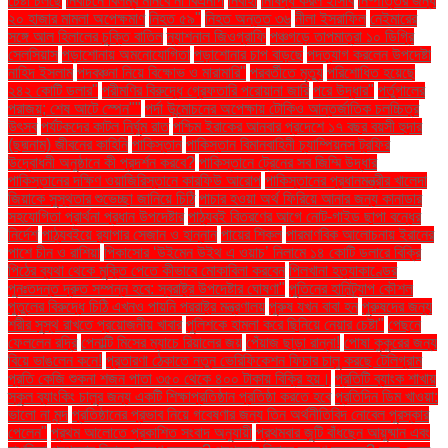
চেষ্টা চলছে
নির্বাচনে বিলম্ব মানবে না বিএনপি
নির্বাহী
নিষিদ্ধ করল ইসিবি
নিষ্পত্তির জন্য
২০ হাজার মামলা অপেক্ষমাণ
নিহত ৫৯"
নিহত অন্তত ৩৬
নীলা ইসরাফিল
নেইমারের
সঙ্গে আল হিলালের চুক্তি বাতিল
ন্যাশনাল জিওগ্রাফি
পঞ্চগড়ে তাপমাত্রা ১০ ডিগ্রি
সেলসিয়াস
পড়াশোনায় অমনোযোগিতা
পড়াশোনার চাপ বাড়ছে
পদত্যাগ করলেন উপদেষ্টা
নাহিদ ইসলাম
পদবঞ্চনা নিয়ে বিক্ষোভ ও মারামারি"
পরবর্তীতে মৃত্যু
পরিশোধিত হয়েছে
২৪২ কোটি ডলার"
পরীমণির বিরুদ্ধে গ্রেফতারি পরোয়ানা জারি
পরে উদ্ধার"
পর্তুগালের
পরাজয়; শেষ আটে স্পেন""
পর্দা উন্মোচনের অপেক্ষায় টোকিও আন্তর্জাতিক চলচ্চিত্র
উৎসব
পর্যটকদের কাটল নির্ঘুম রাত
পশ্চিম ইরাকের আনবার প্রদেশে ১৭ বছর বয়সী হুদার
(ছদ্মনাম) জীবনের কাহিনি
পাকিস্তান
পাকিস্তান বিমানবাহিনী চ্যাম্পিয়নস ট্রফির
উদ্বোধনী অনুষ্ঠানে কী প্রদর্শন করবে?
পাকিস্তানে ট্রেনের সব জিম্মি উদ্ধার
পাকিস্তানের দক্ষিণ ওয়াজিরিস্তানে কারফিউ আরোপ
পাকিস্তানের প্রধানমন্ত্রীর খালেদা
জিয়াকে সুস্থতার শুভেচ্ছা জানিয়ে চিঠি
পাচার হওয়া অর্থ ফিরিয়ে আনার জন্য কানাডার
সহযোগিতা প্রার্থনা প্রধান উপদেষ্টার
পাঠ্যবই বিতরণের আগে নোট-গাইড ছাপা বন্ধের
নির্দেশ
পাঠ্যবইয়ে র‍্যাপার সেজান ও হান্নান
পায়ের শিকল
পারমাণবিক আলোচনায় ইরানের
পাশে চীন ও রাশিয়া
পিকাসোর ‘উইমেন উইথ এ ওয়াচ’ নিলামে ১৪ কোটি ডলারে বিক্রি
পিঠের ব্যথা থেকে মুক্তি পেতে কীভাবে মোকাবিলা করবেন
পিলখানা হত্যাকাণ্ডের
পুনঃতদন্ত দ্রুত সম্পন্ন হবে: স্বরাষ্ট্র উপদেষ্টার ঘোষণা"
পুতিনের হানিট্র্যাপ কৌশল
পুতুলের বিরুদ্ধে চিঠি এখনও পায়নি পররাষ্ট্র মন্ত্রণালয়
পুরুষ যখন বাবা হন
পুরুষদের জন্য
শরীর সুস্থ রাখতে প্রয়োজনীয় খাবার
পুলিশকে হামলা করে ছিনিয়ে নেয়ার চেষ্টা"
পেছনে
ফেললেন রদ্রি
পেনাল্টি মিসের ম্যাচে রিয়ালের জয়
পেঁয়াজ ছাড়া রান্না!
পোষা কুকুরের জন্য
বিয়ে ভাঙলেন কনে!
প্রতারণা ঠেকাতে নতুন ভেরিফিকেশন ফিচার চালু করছে টেলিগ্রাম
প্রতি কেজি শুকনা শজন পাতা ৩৫০ থেকে ৪০০ টাকায় বিক্রি হয়।
প্রতিটি ব্যাংক শাখায়
স্কুল ব্যাংকিং চালুর জন্য একটি শিক্ষাপ্রতিষ্ঠান প্রতিষ্ঠা করতে হবে
প্রতিদিন ডিম খাওয়া:
ভালো না মন্দ
প্রতিষ্ঠানের প্রভাব নিয়ে গবেষণার জন্য তিন অর্থনীতিবিদ নোবেল পুরস্কার
পেলেন"
প্রথম আলোতে প্রকাশিত সংবাদ অনুযায়ী
প্রথমবার জুটি বাঁধছেন আয়ুষ্মান এবং