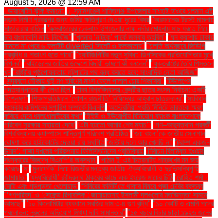
August 5, 2026 @ 12:59 AM
. ডায়াবেটিস ঝুঁকি কমানো:
। সুনামগঞ্জের শান্তিগঞ্জ উপজেলার সাংহাই হাওরে চলমান এই
সড়ক নির্মাণ প্রকল্পের জন্য জমির ক্ষতিপূরণ দেওয়া দূরের বিষয়
''অরফানেজ ট্রাস্ট মামলায়
সাজার রায় বাতিল
''কক্সবাজারের টেকনাফ উপজেলার নাফ নদীর মোহনায় মাছ ধরতে গিয়ে
চার বাংলাদেশি মাঝি নিখোঁজ''
''খুলনায় ‘নাটুকে’ পার্কে জলবায়ু তহবিল''
''ঘন কুয়াশায় ঢাকায়
নামতে না পেরে ৬ ফ্লাইট diverted সিলেট ও কলকাতায়''
''চলতি অর্থবছরে জিডিপি
প্রবৃদ্ধি ৪ শতাংশ হতে পারে''
''চ্যাটজিপিটির নতুন সুবিধা: ডিপসিকের প্রতিযোগিতার মুখে
বিপ্লব''
''বাইডেনের জাতির উদ্দেশে বিদায়ী ভাষণে কী বললেন''
''যুক্তরাষ্ট্রে তৈরি পিস্তলে
খুন
''রাষ্ট্রীয় পৃষ্ঠপোষকতায় লুটপাটের পথ বন্ধ করতে হবে: সাংবাদিক নেতা আজিজ"
''সুন্দরবনে নৌকায় দুই মণ হরিণের মাংস ফেলে পালাল চোর শিকারিরা''
'টিউলিপের
পদত্যাগপত্রে কী লেখা ছিল''
'ঢাকা বিশ্ববিদ্যালয় কেন্দ্রীয় ছাত্র সংসদ নির্বাচন: একটি
বিশ্লেষণ''
'শিক্ষাপ্রতিষ্ঠানে ‘গোপন রাজনীতি’ নিষিদ্ধের আহ্বান ছাত্রদলের''
'সংবিধান
সংস্কার কমিশনের সুপারিশ সম্পর্কে বিএনপি
‘অস্ট্রেলিয়া প্রতি মিনিটে ভারতকে স্মরণ
করিয়ে দেবে ধবলধোলাইয়ের কথা’
‘ইইউ ও ইউরোপীয় বিনিয়োগ ব্যাংক বাংলাদেশকে
পরিবেশ সুরক্ষায় সহায়তা দেবে’
‘এটা হয়তো আমার শেষ ম্যাচ’"
‘গণ–অভ্যুত্থান পরবর্তী
বিশ্ববিদ্যালয় ক্যাম্পাসে শান্তিপূর্ণ পরিবেশ প্রতিষ্ঠিত’
‘জয় বাংলা’কে জাতীয় স্লোগান
ঘোষণা করে হাইকোর্টের দেওয়া রায় স্থগিত
‘জাতীয় দলে আর খেলছি না’
‘ট্রাম্প একজন
উন্মাদ’: গাজা দখলের পরিকল্পনায় ফিলিস্তিনিদের প্রতিক্রিয়া
‘নির্বাচন বিলম্বিত হওয়ার
সংস্কারের বিরুদ্ধে বিএনপি’র অবস্থান’
‘পাঠান টু’ এর চিত্রনাট্য শাহরুখের মন জয়
করেছে
‘মা
‘মুনাফেকি’ নিয়ে রিজভীর মন্তব্য জাতীয় ঐক্যবিরোধী ও দুরভিসন্ধিপূর্ণ:
জামায়াত"
‘যুদ্ধবিরোধী’ রবীন্দ্রনাথ ঠাকুরের কাছে এক ইংরেজ মায়ের চিঠি
‘রোহিত শর্মা -
মোটা এবং গড়পড়তা খেলোয়াড়’
‘শিবিরের কমিটি’তে থাকার বিষয়ে পূজা চেরির বক্তব্য
"‘গণপরিষদ’ ও ‘সেকেন্ড রিপাবলিক’: জামায়াতসহ ইসলামী দলগুলোর মতভিন্নতা সামনে
আসছে"
"১০ কিলোমিটার ব্যবধানে সবজির দাম ৩-৪ গুণ বৃদ্ধি"
"১০ কোটি ও এমপি পদের
প্রলোভন: নুরুলের অভিযোগ মিথ্যা দাবি সামান্তার"
"১৫ বছরে বিচার ছাড়া ১৯২৬ জনের