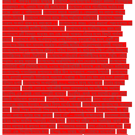
আমির ডা. শফিকুর রহমান বলেছেন
বাংলাদেশ টেলিযোগাযোগ নিয়ন্ত্রণ কমিশন (বিটিআরসি)
চেয়ারম্যান মো. এমদাদ উল বারী জানিয়েছেন
বাংলাদেশ থেকে গার্মেন্টসের অর্ডার চলে
যাচ্ছে ভারত ও পাকিস্তানে
বাংলাদেশ ব্যাংক সরকারি ও বেসরকারি সব ব্যাংক শাখাকে
নির্দেশ দিয়েছে
বাংলাদেশ ভারতের কাছে তীব্র প্রতিবাদ জানিয়েছে
বাংলাদেশ সরকার
তারল্য সংকটে থাকা ছয় ব্যাংককে ২২
বাংলাদেশকে কারও ‘চোখ রাঙানো’ গ্রহণযোগ্য নয়
বাংলাদেশে আগামী জাতীয় নির্বাচন কবে হবে
বাংলাদেশে খুব জনপ্রিয় ৩০ রকম ভর্তা
বাংলাদেশে দুটি বিখ্যাত মানুষের নাম এক হওয়া সত্ত্বেও তাঁদের মধ্যে কিছুটা পার্থক্য
রয়েছে
বাংলাদেশে ধর্মীয় সংখ্যালঘুদের ওপর নির্যাতন যুক্তরাষ্ট্রের জন্য একটি বড়
উদ্বেগের বিষয় বলে মন্তব্য করেছেন দেশটির জাতীয় গোয়েন্দাপ্রধান তুলসী গ্যাবার্ড।
বাংলাদেশে নিযুক্ত জাপানের রাষ্ট্রদূত সাইদা শিনইচি ও জাইকার দক্ষিণ এশিয়া বিভাগের
মহাপরিচালক আইট টেরুইউকি
বাংলাদেশে নেটওয়ার্ক পেশাজীবীদের জন্য ট্রেনিং সেন্টার
স্থাপন করেছে হুয়াওয়ে
বাংলাদেশের আরসিইপিতে যোগ দেওয়ার উদ্যোগ
বাংলাদেশের
কমিউনিস্ট পার্টি (সিপিবি) দলের ৭৭তম প্রতিষ্ঠাবার্ষিকী উপলক্ষে এক বিবৃতিতে জানিয়েছে
বাংলাদেশের গণতান্ত্রিক রূপান্তরে নারীরা ছিল অগ্রভাগে -প্রধান উপদেষ্টা
বাংলাদেশের
পণ্য রপ্তানি সম্প্রতি ইতিবাচক প্রবণতা দেখাচ্ছে। টানা চার মাস ধরে পণ্য রপ্তানি ৪
বিলিয়ন ডলার
বাংলাদেশের সংখ্যাগরিষ্ঠ ৬১.১ শতাংশ মানুষ মনে করেন
বাংলার মানুষের
আতিথেয়তা'
বিএনপি নেতা ও আইনজীবী মাসুদ তালুকদারের সব দলীয় পদ স্থগিত
বিএনপির এক জ্যেষ্ঠ নেতা সম্প্রতি বলেছেন
বিএনপির জ্যেষ্ঠ যুগ্ম মহাসচিব রুহুল কবির
রিজভী অভিযোগ করেছেন যে
বিএনপির পর। দলটি জানিয়েছে
বিগত আওয়ামী লীগ
সরকারের আমলে উন্নয়ন প্রকল্পে বিপুল অর্থের অপচয়
বিজয় দিবসে বাংলাদেশের আরেকটি
বিজয়
বিদায়ী শিক্ষা উপদেষ্টা শিক্ষকদের জন্য সুখবর দিয়ে গেলেন
বিদেশি শিক্ষার্থী ও কর্মী
সংখ্যা কমাতে কঠোর হচ্ছে কানাডা
বিধবা নই” – দেবশ্রী গঙ্গোপাধ্যায়
বিধানসভা নির্বাচন
বিয়ের আগে মানসিক প্রস্তুতি নেয়ার উপায়
বিয়ের পর নারীরা কেন পরকীয়ায় আকৃষ্ট হয়?
বিয়ের ব্যাপারে যা বললেন সাফা কবির
বিশেষজ্ঞদের মন্তব্য
বিশ্ব এইডস দিবস আজ
বিশ্ব
শান্তি এবং স্থিতিশীলতার জন্য
বিশ্বের ৭০ ভাষায় 'আমি তোমাকে ভালোবাসি'
বিশ্বের