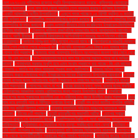
দেশ ১৯৭১-এর শহীদদের রক্তের প্রতি বিশ্বাসঘাতকতা করেছে: কুমিল্লায় জোনায়েদ
সাকির মন্তব্য"
"এক মাস ধরে খোলা সয়াবিন তেল ব্যবহার করছেন বাণিজ্য উপদেষ্টা"
"একটি আমলকীর অসীম উপকারিতা!"
"একুশে পদক পাচ্ছেন ১৪ বিশিষ্ট ব্যক্তি ও জাতীয়
নারী ফুটবল দল"
"এশিয়াটিক ল্যাবরেটরিজের মুনাফা কমেছে"
"এসঅ্যান্ডপি আদানির তিনটি
কোম্পানির ঋণমান কমালো"
"এহুদ ওলমার্ট কীভাবে তৈরি করেছিলেন ইসরায়েল-ফিলিস্তিন
রাষ্ট্রের মানচিত্র"
"ঐকমত্য কমিশন রাজনৈতিক দলগুলোর সাথে আলাদাভাবে আলোচনা
করবে: আলী রীয়াজ"
"ওসমানী বিমানবন্দরে অগ্নিনির্বাপণ মহড়ায় অংশ নিলেন বেবিচক
চেয়ারম্যান"
"কাউকে বিশৃঙ্খলা সৃষ্টির সুযোগ দেওয়া যাবে না
"কিশোরগঞ্জে ভাঙারি দোকানে
মর্টার শেল দেখতে পেয়ে ৯৯৯-এ কল
"কেনেডি হত্যাকাণ্ডের বিষয়ে ৮০ হাজার পৃষ্ঠার
গোপন নথি প্রকাশ"
"ক্ষমতায় থাকা অবস্থায় নির্বাচনে অংশগ্রহণ জনগণ আর মেনে নেবে
না: জি এম কাদের"
"গণ–অভ্যুত্থানের ছয় মাস পর ছেলের মরদেহ পেয়ে মা'র অবিরত
কান্না"
"গণমাধ্যম সরকার অখুশি হবে এমন সংবাদ প্রকাশে ভয় পাচ্ছে: জি এম কাদের"
"গাজায় ২ মার্চের পর খাদ্য সহায়তা প্রবাহ বন্ধ: জাতিসংঘ"
"গাজায় অবৈধ আদেশ
অমান্য করতে সেনাদের প্রতি ইসরায়েলের সাবেক নিরাপত্তা উপদেষ্টার আহ্বান"'
"গাজার
সংঘর্ষ বন্ধের জন্য আলোচনার প্রতি ইসরায়েল ও হামাসের আগ্রহ"
"গাজীপুরে হামলা:
ওসি প্রত্যাহার
"গোসলের আগে না পরে
"ঘরের বাতাসে দূষণ: সুস্থ থাকার জন্য করণীয়".
"চট্টগ্রামের আঞ্চলিক ভাষায় রোহিঙ্গাদের জন্য প্রধান উপদেষ্টার বার্তা"
"চাকরিতে
প্রবেশের জন্য পুরুষদের বয়সসীমা ৩৫ ও নারীদের ৩৭ বছরে উন্নীত করার প্রস্তাব"
"চার
মাস ধরে রপ্তানি আয় ৪ বিলিয়ন ডলারের উপরে"
"চারটি পদ ছাড়া জাতীয় নাগরিক কমিটির
বাকি সব কমিটি বিলুপ্ত ঘোষণা"
"চারবার বসতভিটা সরিয়েও ভাঙনের আতঙ্কে আলী
আহমদ"
"চীনের ৫টি পদক্ষেপ
"চুয়েট ছাত্রলীগের সভাপতি আটক"
"চোখের স্বাস্থ্য
উন্নত রাখতে যে খাবারগুলি খাবেন"
"চ্যাম্পিয়নস ট্রফি: ২ শর্তে হাইব্রিড মডেলে সম্মত
পাকিস্তান"
"ছুরিকাঘাত ও বৈদ্যুতিক শকে হত্যা: সবজিখেতে লাশ ফেলা"
"জমিয়ত ও
এবি পার্টি: সংস্কার ও নির্বাচন
"জয়পুরহাটে হাট ইজারায় সিন্ডিকেটের কারসাজি
"জাপানের
পক্ষ থেকে অন্তর্বর্তীকালীন সরকারের প্রতি সমর্থন পুনর্ব্যক্ত"
"জার্মানির কঠোর অভিবাসন