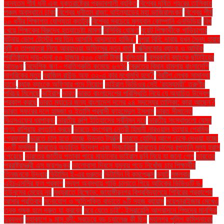
অন্যতম শীর্ষ ধনী এবং যুক্তরাষ্ট্রের প্রভাবশালী ব্যক্তি
বিশ্বের দূষিত শহরের তালিকায়
পঞ্চম অবস্থানে ঢাকা
বিশ্বের ধনীতম রাজা: থাইল্যান্ডের মহা ভাজিরালংকর্ন
বিশ্বের শীর্ষ
১০ ধনীর শিক্ষাগত যোগ্যতা কতটুকু
বিশ্বের সবচেয়ে মূল্যবান কোম্পানি এনভিডিয়া
বিষ
খেয়ে শিক্ষকের বিরুদ্ধে হত্যাচেষ্টা মামলা
বিসিবির ঘোষণা
বুয়েট শিক্ষার্থীকে গাড়িচাপার
ঘটনায় ডোপ টেস্টের পর তিন আসামি আদালতে হাজির"
বুশরা বিবি: দাবায় যখন সৈন্য হারায়
বৃষ্টি ও তাপমাত্রা নিয়ে আবহাওয়া অফিসের নতুন বার্তা
বেক্সিমকোর ব্যাংক ও আর্থিক
প্রতিষ্ঠানে দায়-দেনা ৫০ হাজার ৫০০ কোটি টাকা
বেলিংহাম
বেসরকারি ব্যাংকে ছাঁটাইয়ের
আতঙ্ক
বৈদেশিক ঋণ - প্রতিশ্রুতি কমেছে ৬৭%
বৈরুতের বিমান হামলায় বাংলাদেশি
নাগরিকের মৃত্যু
ব্রাজিল রাউন্ড অফ ৩২-এ কার মুখোমুখি হবে?
ব্রিটিশ লেখক সামান্থা
হার্ভে
ব্র্যাক ব্যাংকে অফিসার পদে নিয়োগ
ভাইরাল ভিডিওর সেই ‘রহস্যময়ী’ তরুণীর
পরিচয় মিলেছে
ভাইরাস
ভারত
ভারত বাংলাদেশের পরিস্থিতি নিয়ে যে অযাচিত উদ্বেগ
প্রকাশ করছে
ভারত ম্যাচের জন্য বাংলাদেশ দলের ২৪ সদস্যের তালিকা: কারা আছেন?
ভারত সফরের দলে হামজা ও ইতালি প্রবাসী ফাহমেদুল ইসলাম
ভারত সীমান্তে
বিএসএফের ধরপাকড়
ভারতীয় রুপি ইতিহাসের সর্বনিম্ন দরে
ভারতীয় সংস্থাগুলো যেসব
পণ্য রাশিয়ায় রপ্তানি করছে
ভারতে কংগ্রেস নেত্রী হিমানী নারওয়াল হত্যায় প্রেমিক
গ্রেফতার
ভারতে চালু হতে যাচ্ছে উড়ন্ত ট্যাক্সি
ভারতে হোলির আগে ঢেকে দেওয়া হচ্ছে
১০টি মসজিদ
ভারতের অযাচিত উদ্বেগ এবং দ্বিচারিতা
ভারতের চালের রপ্তানি মূল্য হ্রাস
পেয়েছে
ভারতের জাতীয় পতাকা পায়ে মাড়ানোর ভাইরাল ছবি নিয়ে যা জানা গেল
ভারতের
পররাষ্ট্রমন্ত্রী এস জয়শঙ্কর
ভালোবাসা দিবসে যমুনায় পড়ে নিখোঁজ চার শিক্ষার্থীর
তিনজনকে উদ্ধার
ভিটামিন ই-এর গুরুত্ব
ভিটামিন বি কমপ্লেক্স
ভ্যাট
মঙ্গলবার
এইচএসসির ফল প্রকাশ
মদ্যপ অবস্থায় গাড়ি চালাতে গিয়ে আটকের ভিডিওটি ড.
ইউনূসের মেয়ের নয়
মধ্যরাতে বিক্ষোভ: জাহাঙ্গীরনগর বিশ্ববিদ্যালয়ে শিবিরের প্রকাশ্যে
আসার প্রতিবাদ
মনোযোগ ও স্মৃতিশক্তি বাড়াতে ৯টি সহজ ব্যায়াম
ময়েশ্চারাইজার মেখেও
ত্বক শুষ্ক হলে দ্রুত যা করবেন
মরে যেতে চাই’: ইসরায়েলি আগ্রাসনে শিশুদের মানসিক
দুরবস্থা
মহাকাশে ৯ মাস বন্দী: সবচেয়ে বড় চ্যালেঞ্জ কী ছিল
মহানগর পুলিশ কমিশনারের