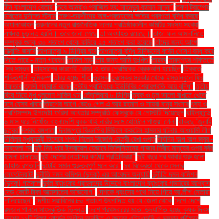
হীন বাংলাদেশ বেতার”
তবে আমরাও পরাজিত হব: মাহমুদুর রহমান মান্না"
তরুণ ট্রাম্পের
চরিত্রে দুর্দান্ত স্ট্যান
তরুণ-তরুণীদের অঙ্গ-প্রত্যঙ্গের ক্ষতির প্রবণতা বৃদ্ধি করছে
অ্যালকোহল
তরুণদের নতুন রাজনৈতিক দলের প্রতিষ্ঠাকালীন কমিটির সদস্য সংখ্যা
এখনও চূড়ান্ত হয়নি। তবে জানা গেছে
তা অব্যাহত রয়েছে।
তাজা ফল আমদানিতে
সম্পূরক শুল্ক ৩০ শতাংশ থেকে কমিয়ে ২৫ শতাংশ করা হয়েছে
তাঁদের জন্য আগে
স্ক্রিনিং জরুরি
তাপমাত্রা ৯ ডিগ্রির ঘরে
তাপমাত্রা বৃদ্ধি উদ্ভিদের কার্বন শোষণ বন্ধ করে
দিতে পারে - নতুন গবেষণা
তামিল নাড়ু
তার জন্য আমি দুঃখিত'
তারকা
তারুণ্যের শক্তিতে
‘সব সম্ভব’
তাহসানের কারণেই রোজা ও তার প্রেমিকের ব্রেকআপ হয়েছিল
তিব্বতে
শক্তিশালী ভূমিকম্প
তীব্র হচ্ছে শীত
তুরস্ক
তুরস্কের সরকার থেকে ইস্তানবুলে ফ্রি
ইফতার
তুলসী গ্যাবার্ড বলেন
তৃতীয় প্রান্তিকে ইউসিবির শেয়ারপ্রতি আয় বৃদ্ধি"
তৃতীয়
বিয়ে নিয়ে মুখ খুললেন শাকিব খান
তেঁতুলিয়ায় ৮ ডিগ্রি
ত্বক ও চুল ভালো রাখতে খেতে
হবে যেসব খাবার
ত্রিশের আগে ভেঙে গেল এ আর রহমান ও সায়রা বানুর সংসার
ৎস্য ও
প্রাণিসম্পদ উপদেষ্টা ফরিদা আখতার সম্প্রতি ফেসবুকে যে পোস্টটি দিয়েছেন
থাইল্যান্ডে
৬ মাস ধরে নিখোঁজ বাংলাদেশি যুবক থাই নারীর সঙ্গে হোটেলে পাওয়া গেল!
থাকছে ‘জুলাই
চত্বর’
দশরথ রঙ্গশালা
দিনাজপুরে বিএনপির মিছিলে ককটেল হামলার ঘটনায় আওয়ামী লীগ
দিল্লির মুখ্যমন্ত্রী হিসেবে শপথ নিলেন বিজেপি নেত্রী রেখা গুপ্ত
দীর্ঘদিন অল্প অল্প জ্বর -
অবহেলা নয়
দুই দিন ধরে ইসরায়েল যেভাবে ফিলিস্তিনের গাজার নিরীহ মানুষের ওপর বর্বর
হামলা চালাচ্ছে
দুই দেশের নেতাদের কঠোর প্রতিক্রিয়া"
দুই বছর পর আবার শুরু হলো
জাহাজ রপ্তানি
দুটোই সমান গুরুত্বপূর্ণ মনে করে"
দুধ বিক্রেতা থেকে সেনার
লেফটেন্যান্ট!
দুর্নীতি দমন কমিশন (দুদক) এর আবেদন অনুযায়ী
দুর্নীতি দমন কমিশন
(দুদক) গতকাল
দুর্বল ব্যাংকের গ্রাহকদের উদ্দেশে বাংলাদেশ ব্যাংকের গভর্নরের আশ্বাস
দেড় কোটি টাকা আত্মসাতের অভিযোগ"
দেশকে ধ্বংসের পথে নিয়ে গিয়ে আ.লীগ নেতারা
পালিয়েছেন"
দেশীয় সয়াবিনের ৮০ শতাংশ উৎপাদিত হয় যে জেলা থেকে
দেশে দেশে
রমজান পালনে সাংস্কৃতিক ভিন্নতা
দেশে প্রথমবারের মতো উদযাপিত হচ্ছে কৃষক দিবস
দেশের ১১টি শিক্ষা বোর্ডের অধীনে অনুষ্ঠিত এ বছরের এইচএসসি ও সমমান পরীক্ষার