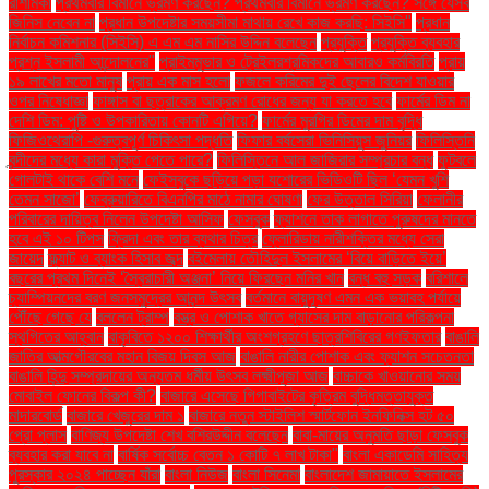
রাশমিকা
প্রথমবার বিমানে ভ্রমণ করছেন? প্রথমবার বিমানে ভ্রমণ করছেন? সঙ্গে যেসব
জিনিস নেবেন না
প্রধান উপদেষ্টার সময়সীমা মাথায় রেখে কাজ করছি: সিইসি"
প্রধান
নির্বাচন কমিশনার (সিইসি) এ এম এম নাসির উদ্দিন বলেছেন
প্রযুক্তি
প্রযুক্তি ব্যবহার
প্রশ্ন ইসলামী আন্দোলনের"
প্রাইমমুভার ও ট্রেইলরশ্রমিকদের আবারও কর্মবিরতি
প্রায়
১৯ লাখের মতো মানুষ
প্রায় এক মাস হলো
ফজলে করিমের দুই ছেলের বিদেশ যাওয়ার
ওপর নিষেধাজ্ঞা
ফাঙ্গাস বা ছত্রাকের আক্রমণ রোধের জন্য যা করতে হবে
ফার্মের ডিম না
দেশি ডিম: পুষ্টি ও উপকারিতায় কোনটি এগিয়ে?
ফার্মের মুরগির ডিমের দাম বৃদ্ধি
ফিজিওথেরাপি -গুরুত্বপূর্ণ চিকিৎসা পদ্ধতি
ফিফার বর্ষসেরা ভিনিসিয়ুস জুনিয়র
ফিলিস্তিনি
বন্দীদের মধ্যে কারা মুক্তি পেতে পারে?
ফিলিস্তিনে আল জাজিরার সম্প্রচার বন্ধ
ফুটবলে
গোলটাই থাকে বেশি মনে
ফেইসবুকে ছড়িয়ে পড়া যশোরের ভিডিওটি ছিল ‘যেমন খুশি
তেমন সাজো’
ফেব্রুয়ারিতে বিএনপির মাঠে নামার ঘোষণা
ফের উত্তাল সিরিয়া
ফেলানীর
পরিবারের দায়িত্ব নিলেন উপদেষ্টা আসিফ
ফেসবুক
ফ্যাশনে তাক লাগাতে পুরুষদের মানতে
হবে এই ১০ টিপস
ফ্রিদা এবং তার ব্যথার চিত্র
ফ্লোরিডায় নারীশক্তির মধ্যে সেরা
জায়েদ
ফ্ল্যাট ও ব্যাংক হিসাব জব্দ
বইমেলায় তৌহিদুল ইসলামের ‘বিয়ে বাড়িতে ইয়ে’
বছরের প্রথম দিনেই ‘স্বৈরাচারী অঞ্জনা’ নিয়ে ফিরছেন মনির খান
বন্ধ বহু সড়ক
বরিশালে
চ্যাম্পিয়নদের বরণ জনসমুদ্রের আনন্দ উৎসব
বর্তমানে বায়ুদূষণ এমন এক ভয়াবহ পর্যায়ে
পৌঁছে গেছে যে
বললেন ট্রাম্প
বস্ত্র ও পোশাক খাতে গ্যাসের দাম বাড়ানোর পরিকল্পনা
স্থগিতের আহ্বান
বাকৃবিতে ১২০০ শিক্ষার্থীর অংশগ্রহণে ছাত্রশিবিরের গণইফতার
বাঙালি
জাতির আত্মগৌরবের মহান বিজয় দিবস আজ
বাঙালি নারীর পোশাক এবং ফ্যাশন সচেতনতা
বাঙালি হিন্দু সম্প্রদায়ের অন্যতম ধর্মীয় উৎসব লক্ষ্মীপূজা আজ
বাচ্চাকে খাওয়ানোর সময়
মোবাইল ফোনের বিকল্প কী?
বাজারে এসেছে গিগাবাইটের কৃত্রিম বুদ্ধিমত্তাযুক্ত
মাদারবোর্ড
বাজারে খেজুরের দাম ১
বাজারে নতুন স্টাইলিশ স্মার্টফোন ইনফিনিক্স হট ৫০
প্রো প্লাস
বাণিজ্য উপদেষ্টা শেখ বশিরউদ্দীন বলেছেন
বাবা-মায়ের অনুমতি ছাড়া ফেসবুক
ব্যবহার করা যাবে না
বার্ষিক সর্বোচ্চ বেতন ১ কোটি ৭ লাখ টাকা"
বাংলা একাডেমি সাহিত্য
পুরস্কার ২০২৪ পাচ্ছেন যাঁরা
বাংলা নিউজ
বাংলা সিনেমা
বাংলাদেশ জামায়াতে ইসলামের