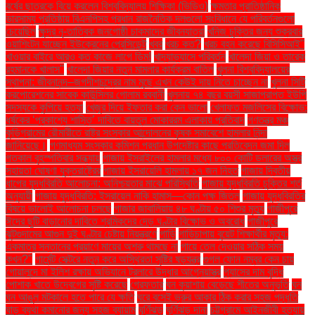
বর্ষের ছাত্রকে বিয়ে করলেন বিশ্ববিদ্যালয় শিক্ষিকা (ভিডিও)
ক্ষমতার প্রাতিষ্ঠানিক
ভারসাম্য প্রতিষ্ঠায় বিএনপিসহ প্রধান রাজনৈতিক দলগুলো সংবিধানে যে পরিবর্তনগুলো
চেয়েছিল
ক্ষুদ্র নৃ-তাত্বিক জনগোষ্ঠী চাকমাদের জীবনযাত্রা
খনিজ চুক্তির জন্য শুক্রবার
ওয়াশিংটন যাচ্ছেন ইউক্রেনের প্রেসিডেন্ট
খবর
খরচ কত?
খরচ বহন করেছে বিসিসিআই"
খাওয়ার বাইরে আরও কত কাজে লাগে ডিম!
খাদ্যাভ্যাসে পরিবর্তন
খালেদা জিয়া ও তারেক
রহমানকে খালাস''
খালেদা জিয়ার নতুন মামলার কার্যক্রম বাতিল
খুলনা বিশ্ববিদ্যালয়ের
স্থাপনা: জীবনানন্দ–জগদীশচন্দ্রের নাম মুছে এখন কেউই দায় নিতে চাচ্ছেন না
খুলনা সিটি
করপোরেশনের সাবেক কাউন্সিলর গোলাম রব্বানী
খুলনায় ৭৪ বছর বয়সী সাজাপ্রাপ্ত ইউপি
সদস্যকে কুপিয়ে হত্যা
খেজুর দিয়ে ইফতার করা কেন ভালো
খেলাফত মজলিসের বিক্ষোভ:
ধর্ষকের ‘প্রকাশ্যে শাস্তি’ দাবিতে বায়তুল মোকাররম এলাকায় প্রতিবাদ
গণতন্ত্র মঞ্চ
কুড়িগ্রামের রৌমারীতে রাষ্ট্র সংস্কার আন্দোলনের কৃষক সমাবেশে হামলার নিন্দা
জানিয়েছে।
গণমাধ্যম সংস্কার কমিশন প্রধান উপদেষ্টার কাছে প্রতিবেদন জমা দিল
গতকাল বৃহস্পতিবার সন্ধ্যায়
গাজায় ইসরাইলের হামলার মধ্যে ৮০০ কোটি ডলারের অস্ত্র
সহায়তা ঘোষণা যুক্তরাষ্ট্রের
গাজায় ইসরায়েলি হামলায় ১৭ জন নিহত
গাজায় দ্বিতীয়
ধাপের যুদ্ধবিরতি আলোচনা: অনিশ্চয়তার মাঝে পরিস্থিতি
গাজায় যুদ্ধবিরতি চুক্তির শর্ত
অনুযায়ী
গাজায় যুদ্ধবিরতি: ইসরায়েল নাকি হামাস—কোন পক্ষ জিতল
গাজায় যুদ্ধবিরতির
বিষয়ে ভালোই আলোচনা চলছে
গাজার জাবালিয়ায় ৪৮ ঘণ্টায় ৫০ শিশুর মৃত্যু
গাজীপুরে
ঈদের ছুটি বাড়ানোর দাবিতে শ্রমিকদের দেড় ঘণ্টার বিক্ষোভ ও অবরোধ
গাজীপুরে
ঝুটগুদামের আগুন দুই ঘণ্টার চেষ্টায় নিয়ন্ত্রণে
গাড়ি
গাড়িচাপায় বুয়েট শিক্ষার্থীর মৃত্যু:
একমাত্র সন্তানের প্রয়াণে মায়ের অশ্রু থামছে না
গায়ে তেল দেওয়ার সঠিক সময়
কখন?"
গার্মেন্ট সেক্টরে নতুন করে অস্থিরতা সৃষ্টির ষড়যন্ত্র
গুগল ফোন নম্বর কেন চায়
গোয়ালন্দে মা ইলিশ রক্ষায় অভিযানে ট্রলারে উদ্ধার আগ্নেয়াস্ত্র
গ্যাসের দাম বৃদ্ধি
পোশাক খাতে উদ্বেগের সৃষ্টি করেছে
গ্রেফতার
ঘন কুয়াশায় বেড়েছে শীতের অনুভূতি
ঘন
ঘন আঙুল মটকালে হতে পারে যে ক্ষতি
ঘরে বসেই ভ্রুর আকার ঠিক করার সহজ পদ্ধতি
ঘাড় ব্যথা কমানোর জন্য সহজ ব্যায়াম
ঘূর্ণিঝড়
ঘূর্ণিঝড় দানা
চট্টগ্রামে আইনজীবী হত্যায়