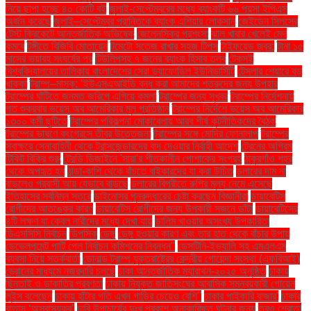
নিয়ে ছাপা হচ্ছে ৪০ কোটি বই
জুলাই-সেপ্টেম্বরের মধ্যে ব্যাংকটি ৬৬ পয়সা ইপিএস
অর্জন করেছে
জুলাই–সেপ্টেম্বর প্রান্তিকে ব্যাংক এশিয়ার লোকসান
জেইডেন সিলসের
টেস্ট ক্রিকেটে আন্তর্জাতিক অভিষেক
জেলেনস্কির প্রশংসা
ঝাল খাবার খেলেই মেদ
কমবে
টঙ্গীতে বিজিবি মোতায়েন
টমেটো সতেজ রাখার সহজ টিপস
টাইফয়েড জ্বর:
টানা ১৫
মাসের ভয়াবহ সংঘর্ষের পর
টিউলিপসহ ৭ জনের ব্যাংক হিসাব তলব
টেকসই
বিশ্ববিদ্যালয়ের তালিকায় বাংলাদেশের সেরা ড্যাফোডিল ইউনিভার্সিটি
টেসলার শেয়ারে বড়
ধাক্কা
ট্রাম্প–মাস্ক: ‘ইউএসএআইডি বন্ধ করা আমাদের শত্রুদের জন্য উপহার
ট্রাম্পের ঘাঁটিতে জনমত জরিপে এগিয়ে কমলা
ট্রাম্পের জন্য সুখবর
ট্রাম্পের নির্দেশনায়
গত শুক্রবার ভয়েস অব আমেরিকার মূল প্রতিষ্ঠান
ট্রাম্পের নির্দেশে ভয়েস অব আমেরিকার
১৩০০ কর্মী ছুটিতে
ট্রাম্পের পরিকল্পনা মোকাবেলায় আরব শীর্ষ কূটনীতিকদের বৈঠক
ট্রাম্পের ভাষণে কংগ্রেসে তীব্র উত্তেজনা
ট্রাম্পের সঙ্গে মোদির ফোনালাপ
ট্রাম্পের
স্বাক্ষরে সেনাবাহিনী থেকে ট্রান্সজেন্ডারদের বাদ দেওয়ার নির্বাহী আদেশ
ট্রেনের অগ্রিম
টিকিট বিক্রি শুরু
ট্রেন্ডি ডিজাইনে 'সারা'র শীতকালীন পোশাকের সংগ্রহ
ঠাকুরগাঁও শহর
থেকে অপহৃত হন
ঠান্ডা-কাশি থেকে বাঁচতে বাইকারদের যা করা উচিত
ডলারের দাম না
বাড়লেও প্রবাসী আয় যেভাবে বাড়ছে
ডলারের বিপরীতে রুপির মূল্য নেমে এসেছে
ইতিহাসের সর্বনিম্ন স্তরে
ডাইনোসর পুনরুদ্ধারের চেষ্টা করছেন বিজ্ঞানীরা
ডায়াবেটিস
রোগীদের আতঙ্কের কারণ
ডায়াবেটিস রোগীদের জন্য উপকারী সজনে ডাঁটা
ডায়াবেটিসের
৪টি লক্ষণ যা কেবল নারীদের মধ্যে দেখা যায়
ডালিম খাওয়ার অসংখ্য উপকারিতা
ডিএসসিসি নির্বাচন
ডিপসিক
ডেঙ্গু
ডেঙ্গু হওয়ার কারণ এবং তার হাত থেকে বাঁচার উপায়
ডেভেলপমেন্ট পার্টি পেল নির্বাচন কমিশনের নিবন্ধন"
ডেসটিনি-ইভ্যালি সহ এমএলএম
ব্যবসা নিয়ে সতর্কবার্তা
ডোনাল্ড ট্রাম্প যুক্তরাষ্ট্রের কেন্দ্রীয় গোয়েন্দা সংস্থা (এফবিআই)
ড্রোনের মাধ্যমে নজরদারি চলছে
ঢাকা আন্তর্জাতিক ম্যারাথন-২০২৫ অনুষ্ঠিত
ঢাকায়
ছিনতাই ও ডাকাতির প্রবণতা
ঢাকায় নিযুক্ত জাতিসংঘের আবাসিক সমন্বয়কারী গোয়েন
লুইস বলেছেন
ঢাকায় হাঁটার গতি এখন গাড়ির চেয়েও বেশি''
ঢাকার পাইকারি বাজার'
ঢাকার
বাতাস ‘অস্বাস্থ্যকর’
ঢাবি উপাচার্যের দুঃখ প্রকাশ অনাকাঙ্ক্ষিত ঘটনার জন্য
তবুও শ্রোতা