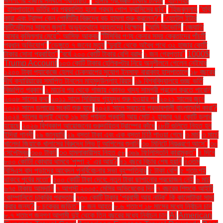
জনগণের ইচ্ছার সমর্থনে প্রতিষ্ঠিত"
"হাঙ্গার প্রজেক্টে ঢাকায় চাকরি
"হালিশহর
"হাসপাতালে ভর্তির পর প্রকাশিত হলো প্রথম পোপ ফ্রান্সিসের ছবি"
"হিজবুল্লাহ
"হুথি
কারা এবং ট্রাম্প কেন গোষ্ঠীটির বিরুদ্ধে বড় হামলা শুরু করলেন?"
"হোটেল ইন্টার
কন্টিনেন্টালের সামনে জুলাই অভ্যুত্থানে আহতদের বিক্ষোভ
“আমি ডিভোর্সি
“জ্যোতি
আমার কুমিল্লার মেয়ে”: আসিফ আকবর
“টিসিবির পণ্য কেনার সময় ক্রেতাদের পাঁচটি
প্রধান অভিযোগ”
“ডেঙ্গুতে ৭ জনের মৃত্যু
“দুবাই থেকে অবৈধ পথে ৩২ হাজার কোটি
টাকার সোনা প্রবাহিত”
“বর্ষে ২০০ কোটি টাকার বেশি বরাদ্দ
১ জন গ্রেপ্তার"
1000$
Trump Account
১০৩ কোটি টাকার হেলিকপ্টার নিয়ে অনুশীলনে গেলেন নেইমার
১২০০ টাকা প্যাকেজে হেলথ চেকআপের সুযোগ ইনসাফ বারাকাহ হাসপাতালে
১৮ বছরের
দীর্ঘ ক্যারিয়ারের সমাপ্তি টানলেন মাহমুদউল্লাহ রিয়াদ
১৯ বিশ্ববিদ্যালয়ে গুচ্ছ ভর্তি
বিজ্ঞপ্তি প্রকাশ
২ মার্চের পর থেকে গাজায় কোনও খাদ্য সামগ্রী প্রবেশ করতে পারেনি
২০০৮ সালের কথা
২০১১ সালে সিরিয়ায় গৃহযুদ্ধ শুরু হওয়ার পর
২০২১ সালের জুনে
২০২২ সালে ডলারের সংকট শুরু হলে
২০২৪ সালে সবচেয়ে প্রভাবশালী বাংলাদেশি কারা?
২০২৪ সালের জুলাই থেকে ১৯ মার্চ পর্যন্ত প্রবাসী আয় মোট ২ হাজার ৭৪ কোটি ডলার
হয়েছে
২০২৬ বিশ্বকাপ আয়োজনের গুরুদায়িত্ব ট্রাম্পের কাঁধে
২৮টি গুলিতে নিহত হন
ইন্দিরা গান্ধী
২৯ জানুয়ারি
২৯ বস্তা টাকা এবং এক বস্তা চিঠি পাওয়া গেছে
৩ মার্চ
৩ মার্চে
খালেদা জিয়াকে খালাসের বিরুদ্ধে লিভ টু আপিলের শুনানি
৩০ মিনিটে নিয়ন্ত্রণে আসে"
৩০
সেপ্টেম্বর
৩০০ টাকা!
৩৩ হামলাকারীসহ নিহত ৫৮
৩৬৯ ফিলিস্তিনি কারামুক্ত"
৪ দিনে
৮০০ কোটি! কোথায় থামবে 'পুষ্পা ২' এর আয়?
৪১ বছরে বিচার শেষ হয়নি
৪৩তম
বিসিএস বাদ পড়াদের আবেদন পুনর্বিবেচনার সভা বৃহস্পতিবার
৫ টাকা বেশি
৫ শতাংশই
থাকবে পূর্বের মতো"
৫০০ কোটি টাকা দেবে: নতুন টাকা ছাপানোর প্রয়োজন নেই
৬ মার্চ
৬৭৫ টাকায় আমদানি
৭ আগস্ট ২০০৫: মেসির অভিষেকের দিন
৭ বছরের শিশুকে আইটি
কোম্পানিতে চাকরির প্রস্তাব
৭৩০ কোটি টাকার ‘প্রবাসী আয় নাটক’ কি কালোটাকা সাদা
করার জন্য?
৮ চক্রের জড়িত"
৮ জন আহত
৮.৬ শতাংশ ১৮ মাসের মধ্যে নির্বাচন চান
৮.৭ শতাংশ জনগণ আগামী দুই থেকে তিন বছরের মধ্যে নির্বাচন চান
AI
American