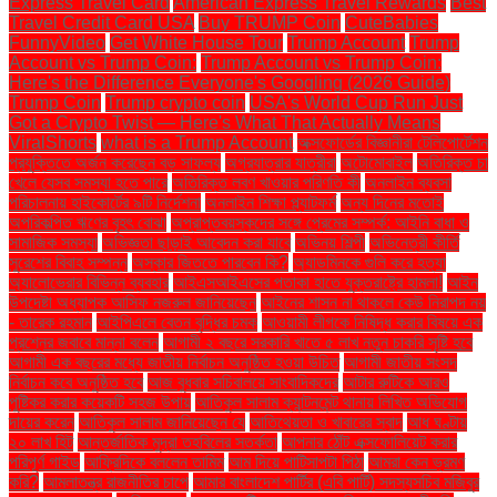
Express Travel Card
American Express Travel Rewards
Best
Travel Credit Card USA
Buy TRUMP Coin
CuteBabies
FunnyVideo
Get White House Tour
Trump Account
Trump
Account vs Trump Coin:
Trump Account vs Trump Coin:
Here's the Difference Everyone's Googling (2026 Guide)
Trump Coin
Trump crypto coin
USA's World Cup Run Just
Got a Crypto Twist — Here's What That Actually Means
ViralShorts
what is a Trump Account
অক্সফোর্ডের বিজ্ঞানীরা টেলিপোর্টেশন
প্রযুক্তিতে অর্জন করেছেন বড় সাফল্য
অগ্রযাত্রার যাত্রীরা
অটোমোবাইল
অতিরিক্ত চা
খেলে যেসব সমস্যা হতে পারে
অতিরিক্ত লবণ খাওয়ার পরিণতি কী
অনলাইন ব্যবসা
পরিচালনায় হাইকোর্টের ৯টি নির্দেশনা
অনলাইন শিক্ষা প্ল্যাটফর্ম
অন্য দিনের মতোই
অপরিকল্পিত ঋণের বৃহৎ বোঝা
অপ্রাপ্তবয়স্কদের সঙ্গে প্রেমের সম্পর্ক: আইনি বাধা ও
সামাজিক সমস্যা
অভিজ্ঞতা ছাড়াই আবেদন করা যাবে
অভিনয় শিল্পী
অভিনেত্রী কীর্তি
সুরেশের বিবাহ সম্পন্ন
অস্কার জিততে পারবেন কি?
অ্যাডমিনকে গুলি করে হত্যা
অ্যালোভেরার বিভিন্ন ব্যবহার
আইএসআইএসের পতাকা হাতে যুক্তরাষ্ট্রে হামলা!
আইন
উপদেষ্টা অধ্যাপক আসিফ নজরুল জানিয়েছেন
আইনের শাসন না থাকলে কেউ নিরাপদ নয়
- তারেক রহমান
আইপিএলে বেতন বৃদ্ধির চমক
আওয়ামী লীগকে নিষিদ্ধ করার বিষয়ে এক
প্রশ্নের জবাবে মান্না বলেন
আগামী ২ বছরে সরকারি খাতে ৫ লাখ নতুন চাকরি সৃষ্টি হবে
আগামী এক বছরের মধ্যে জাতীয় নির্বাচন অনুষ্ঠিত হওয়া উচিত
আগামী জাতীয় সংসদ
নির্বাচন কবে অনুষ্ঠিত হবে
আজ বুধবার সচিবালয়ে সাংবাদিকদের
আটার রুটিকে আরও
পুষ্টিকর করার কয়েকটি সহজ উপায়
আতিকুল সালাম ক্যান্টনমেন্ট থানায় লিখিত অভিযোগ
দায়ের করেন
আতিকুল সালাম জানিয়েছেন যে
আতিথেয়তা ও খাবারের স্বাদ
আধ ঘণ্টায়
২০ লাখ হিট
আন্তর্জাতিক মুদ্রা তহবিলের সতর্কতা
আপনার ঠোঁট এক্সফোলিয়েট করার
পরিপূর্ণ গাইড
আফ্রিদিকে বললেন তামিম
আম দিয়ে পাটিসাপটা পিঠা
আমরা কেন ভ্রমণ
করি?
আমলাতন্ত্র রাজনীতির চাপে
আমার বাংলাদেশ পার্টির (এবি পার্টি) সদস্যসচিব মজিবুর