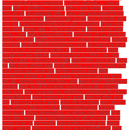
মতো প্রস্তুতি নিতে হবে: প্রধান উপদেষ্টা"
যুব উন্নয়ন অধিদপ্তরে ১২০ পদের বড়
নিয়োগ
যুবলীগ ও ছাত্রলীগের ৪ নেতা আটক
যুবলীগের সাবেক সভাপতি
যে কারণে হঠাৎ
ওজন বেড়ে যায়
যেন মেঘের ভেলায় ভাসছি...
যেভাবে রেকর্ড করবেন হোয়াটসঅ্যাপ কল
যেসব কারণে রোজা ভেঙে যায়
রক্তচাপ নিয়ে কিছু আলোচনা
রক্তে হিমোগ্লোবিন বাড়াবে
যেসব খাবার
রংপুর গ্রেপ্তার নীলফামারীর সাবেক এমপি আফতাব উদ্দিন
রংপুরের আকাশে
মেঠো আবাবিল
রমজানুল মুবারক - কল্যাণের অফুরন্ত ভান্ডার
রমজানে আল্লাহর নৈকট্য
লাভের ১০ আমল
রমজানে তাকওয়া অর্জনের উপায়
রহস্য বাড়ছে সেই '২৫ হাজার বছরের
পুরোনো' পিরামিড নিয়ে
রাঙামাটির চায়না কমলা: সফল চাষের এক নতুন দিগন্ত
রাজধানীতে
তীব্র যানজট
রাজধানীতে মিনিকেট চালের দাম আরও বেড়েছে
রাত পোহালেই শুরু বইমেলা
রাতে ঘুম না এলে কোন কাজগুলো করা উচিত নয়
রানি তখন এগিয়ে আসেন"
রাশিয়া-
ইউক্রেন যুদ্ধে অস্ত্র বিক্রি বৃদ্ধি
রাশিয়ায় বহুতল ভবনে ৯/১১ স্টাইলে ড্রোন হামলা
রাশিয়ায় যে বাঙালি বিপ্লবীকে হত্যা করা হয়েছিল
রাশিয়ার ওখটস্ক সাগরে নিখোঁজ
রাশিয়ার
দাবি
রাষ্ট্র সংস্কার অতিরিক্ত জরুরি
রাষ্ট্রপতি সংবিধানের ১০৬ অনুচ্ছেদ অনুযায়ী সুপ্রিম
কোর্টের মতামত চেয়ে রেফারেন্স পাঠান
রাষ্ট্রপতির পদত্যাগের আহ্বান
রাষ্ট্রীয়
পৃষ্ঠপোষকতায় রাজনৈতিক দল গঠন হলে সরকারের গ্রহণযোগ্যতা হ্রাস পাবে: রিজভী"
রাস্ট বেল্টে শেষ মুহূর্তের প্রচারে ব্যস্ত ট্রাম্প ও কমলা
রাহাতের কনসার্টে শিক্ষার্থীদের জন্য
বিশেষ ছাড়
রিজভী: আওয়ামী লীগের কর্মসূচি 'অনুশোচনাহীন এক নারীর আর্তচিৎকার'
রোগীরা বিপাকে
রোজ ৫ ধরনের খাবার খেলে ফ্যাটি লিভার ও হেপাটাইটিসের ঝুঁকি থাকবে না
রোজাদার শিশুর যত্ন
রোজায় ইসবগুলের ভুসি কেন খাবেন?
রোজায় গলা শুকিয়ে যাওয়ার
কারণ
রোজায় ত্বকের যত্নে কী করবেন?
রোজায় নারী বাঁচুক সুস্থতায়
রোজার খাদ্যপণ্যে
৭৫% পর্যন্ত ছাড় দিচ্ছে আরব দেশগুলো
রোজার প্রকার সমূহ জানুন
রোনালদোই
ইতিহাসের সেরা
রোহিঙ্গারা মিয়ানমারে ফিরতে চায়: জাতিসংঘ মহাসচিব উখিয়ায়
র্তমানে
ঋণের পরিমাণ বাড়লেও
র্যটকদের কঠোর বিধিনিষেধে সেন্ট মার্টিন দ্বীপ ভ্রমণ
লাল কার্ড
লালশাক লাল হয় কেন
লালশাপলারবিল'
লেবাননের দক্ষিণে ইসরায়েলি হামলা
লোকমুখে
প্রচলিত 'খনার বচন'
শনিবার থেকে ৯ মাসের জন্য বন্ধ হচ্ছে সেন্টমার্টিন ভ্রমণ
শনিবার