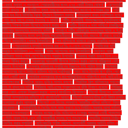
"রেকর্ড মুনাফা ও লভ্যাংশ: শেয়ারধারীদের জন্য ৯৭৫ কোটি টাকার ঘোষণা"
"রেস্তোরাঁয়
ভ্যাট বাড়ছে না
"রৌমারীতে কৃষক সমাবেশে হামলার নিন্দা জানালো গণতন্ত্র মঞ্চ"
"লাঠি
দিয়ে ভর দিয়ে টিসিবির ট্রাক খুঁজছেন বিল্লাল সরদার"
"লিভারপুল কখন চ্যাম্পিয়ন হবে?"
"শত বছর আগে ঢাকায় ইফতার ও সাহ্‌রি"
"শহীদ বুদ্ধিজীবী শামসুজ্জোহার মৃত্যুদিবসকে
জাতীয় শিক্ষক দিবস হিসেবে ঘোষণা করার দাবি"
"শহীদ মিনারে ৬ দফা দাবিতে চাকরিচ্যুত
বিডিআর সদস্যদের অবস্থান ধর্মঘট"
"শাহবাগে শহীদ পরিবারের সদস্যদের সাড়ে ৫ ঘণ্টা
অবরোধ
"শিশুদের জন্য ফ্লু টিকার প্রয়োজনীয়তা"
"শিশুর দাঁত নড়লে কী করতে হবে?"
"শীতে ব্যাডমিন্টন খেলার উপকারিতা"
"শেখ হাসিনাকে থামাতে ঢাকায় ভারতীয় দূতাবাসে
তলব"
"শেয়ারবাজারে মূলধনি মুনাফার কর ১৫% এ নেমে এসেছে"
"শ্রমিকেরা দাবি
করছেন অতিরিক্ত ১০ শতাংশ
"সবুজ আপেলের নানা উপকারিতা"
"সংযুক্ত আরব
আমিরাত সফর শেষে দেশে ফিরলেন প্রধান উপদেষ্টা"
"সরকার প্রতি ডজন ডিম ১৩০
টাকায় বিক্রি করবে"
"সরকারের আওয়ামী লীগকে নিষিদ্ধ করার কোনো পরিকল্পনা নেই:
প্রধান উপদেষ্টা"
"সংস্কার কমিশনের সুপারিশের বিরুদ্ধে ইসি পাঠাল চিঠি"
"সংস্কার
প্রস্তাবের আগে নির্বাচন কমিশন গঠনের প্রক্রিয়া"
"সাত মাসে বিদেশি ঋণ বৃদ্ধি পেয়ে
৩৯৪ কোটি ডলার
"সামরিক তৎপরতার মুখে জাপোরিঝঝিয়াতে পরিদর্শনে ব্যর্থ আইএইএর
পর্যবেক্ষকেরা"
"সিটিকে আরও ডুবিয়ে সালাহ বললেন
"সিরামিক শিল্প মালিকদের গ্যাসের
দাম না বাড়ানোর দাবি"
"সিরিয়ায় আইএসের পুনরুত্থানের ঝুঁকি দ্বিগুণ হয়েছে"
"সিরিয়ায়
কারা কোন এলাকা নিয়ন্ত্রণ করছে: সম্পূর্ণ মানচিত্র বিশ্লেষণ"
"সিলেট সীমান্তে ভারতীয়
খাসিয়া সম্প্রদায়ের গুলিতে দুই বাংলাদেশি আহত"
"সিলেট-ম্যানচেস্টার রুটে বিমান চলাচল
অব্যাহত রাখার আহ্বান"
"সিলেটে এক দিনের ব্যবধানে ‘ভারতীয় খাসিয়া গু‌লিতে’ নিহত
আরেকজন"
"সেনাবাহিনীকে ধৈর্যের সঙ্গে কাজ করতে হবে নির্বাচিত সরকার আসা পর্যন্ত:
সাভারে সেনাপ্রধান"
"সোনার কমোড চুরির অভিযোগে চক্রের সদস্যরা দোষী সাব্যস্ত"
"সৌদি আরব গিয়ে কেন নারী গৃহকর্মীরা মৃত্যুর মুখে পড়ছেন?"
"স্থানীয় সরকার নির্বাচন
নির্দলীয় করার সুপারিশ"
"হাইকোর্টের পূর্ণাঙ্গ আদেশ: অন্তর্বর্তী সরকার আইনি দলিল ও