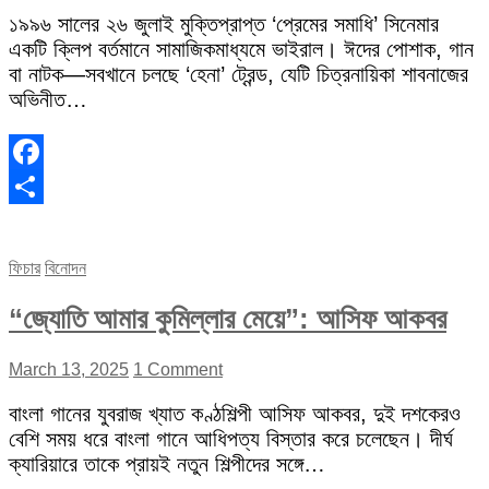
১৯৯৬ সালের ২৬ জুলাই মুক্তিপ্রাপ্ত ‘প্রেমের সমাধি’ সিনেমার
একটি ক্লিপ বর্তমানে সামাজিকমাধ্যমে ভাইরাল। ঈদের পোশাক, গান
বা নাটক—সবখানে চলছে ‘হেনা’ ট্রেন্ড, যেটি চিত্রনায়িকা শাবনাজের
অভিনীত…
Facebook
Share
ফিচার
বিনোদন
“জ্যোতি আমার কুমিল্লার মেয়ে”: আসিফ আকবর
March 13, 2025
1 Comment
বাংলা গানের যুবরাজ খ্যাত কণ্ঠশিল্পী আসিফ আকবর, দুই দশকেরও
বেশি সময় ধরে বাংলা গানে আধিপত্য বিস্তার করে চলেছেন। দীর্ঘ
ক্যারিয়ারে তাকে প্রায়ই নতুন শিল্পীদের সঙ্গে…