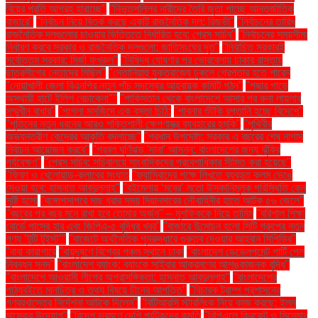
বিয়ের প্রতি আগ্রহ হারাচ্ছে"
"নিভৃতপল্লির নারীদের তৈরি জুতা পাচ্ছে আন্তর্জাতিক
বাজারে"
"নির্বাচন নিয়ে বিতর্ক করছে একটি রাজনৈতিক দল: রিজভী"
"নির্বাচনের তারিখ
রাজনৈতিক দলগুলোর চাওয়ার ভিত্তিতে নির্ধারিত হবে: প্রেস সচিব"
"নির্বাচনের সময়সীমা
নির্ধারণ করবে সরকার ও রাজনৈতিক দলগুলো: জাতিসংঘের দূত"
"নির্বাচিত সরকারই
সর্বোত্তম সরকার: মির্জা ফখরুল"
"নিষিদ্ধ ঘোষণার পর ভোরবেলায় ঢাকার রাস্তায়
ছাত্রলীগের নেতাদের মিছিল"
"নেতানিয়াহু যুক্তরাজ্যে ঢুকলে গ্রেপ্তার হতে পারেন
"নোয়াখালী জেলা বিএনপির নতুন পাঁচ সদস্যের আহ্বায়ক কমিটি গঠন"
"পদ্মার পাড়ে
অস্থায়ী হাটে ইলিশ বেচাকেনা"''
"পাকিস্তান থেকে বাংলাদেশে আসার পর রুনা লায়লার
সম্মুখীন বাধার"
"পাগলা মসজিদে এক বস্তা চিঠি:
"পাবনার শুঁটকি রপ্তানি হচ্ছে বিদেশে"
"পুতিনের নতুন ধরনের আরও শক্তিশালী ক্ষেপণাস্ত্র ব্যবহারের হুমকি"
"পৃথিবীর
অভ্যন্তরীণ কেন্দ্রের আকৃতি বদলাচ্ছে"
"প্রধান উপদেষ্টা: সরকার এ বছরের শেষ নাগাদ
নির্বাচন আয়োজন করবে"
"প্রবল ঘূর্ণিঝড় 'দানা' আসন্ন: বাংলাদেশের জন্য ঝুঁকির
পর্যবেক্ষণ"
"প্রেস সচিব: সচিবালয়ে সাংবাদিকদের প্রবেশাধিকার সীমিত করা হয়েছে"
"ফিফা ও খেলোয়াড়-ক্লাবের সংঘাত
"ফ্যাসিবাদের পক্ষে লিখতে ব্যবহৃত কলম ভেঙে
দেওয়া হবে: হাসনাত আবদুল্লাহ"
"বইমেলায় ‘মবের’ মতো উসকানিমূলক পরিস্থিতি কেন
সৃষ্টি হলো
"বঙ্গোপসাগরে মাছ ধরার সময় মিয়ানমারের নৌবাহিনীর হাতে আটক ৫৬ জেলে"
"বছরের পর বছর মনে রাখা হবে তোমার অর্জন" – মুশফিককে নিয়ে তামিম
"বরিশাল শিক্ষা
বোর্ডে পাসের হার এবং জিপিএ-৫ বৃদ্ধির খবর"
"বাজারে উন্মোচন হলো সিটি গ্রুপের নতুন
পণ্য ‘টুটি টুইস্ট’"
"বাজেটে অর্থনৈতিক পুনরুদ্ধারে গুরুত্ব দেওয়ার আহ্বান সিপিডির"
"বাবা কারাগারে
"বায়ুদূষণে বিশ্বের পঞ্চম স্থানে ঢাকা
"বাংলাদেশ ডেভেলপমেন্ট পার্টি পেল
নিবন্ধন সনদ"
"বাংলাদেশ ব্যাংক: ব্যাংকে সাইবার আক্রমণের আশঙ্কাজনক বৃদ্ধি"
"বাংলাদেশে আওয়ামী লীগের অপ্রাসঙ্গিকতা: হাসনাত আবদুল্লাহ"
"বাংলাদেশের
পাঠ্যবইতে মানচিত্র ও তথ্য বিষয়ে চীনের আপত্তি"
"বিচারক ট্রাম্প প্রশাসনের
গণবরখাস্তের নির্দেশনা আটকে দিলেন"
"বিটিআরসি স্টারলিংক নিয়ে কাজ করছে: ইলন
মাস্কের উদ্যোগ"
"বিদেশ ভ্রমণে দেশি পর্যটকদের কমতি
"বিপিএলে ক্রিকেট ও সিনেমার