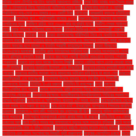
ঘটনায় ডোপ টেস্টের পর তিন আসামি আদালতে হাজির"
বুশরা বিবি: দাবায় যখন সৈন্য হারায়
বৃষ্টি ও তাপমাত্রা নিয়ে আবহাওয়া অফিসের নতুন বার্তা
বেক্সিমকোর ব্যাংক ও আর্থিক
প্রতিষ্ঠানে দায়-দেনা ৫০ হাজার ৫০০ কোটি টাকা
বেলিংহাম
বেসরকারি ব্যাংকে ছাঁটাইয়ের
আতঙ্ক
বৈদেশিক ঋণ - প্রতিশ্রুতি কমেছে ৬৭%
বৈরুতের বিমান হামলায় বাংলাদেশি
নাগরিকের মৃত্যু
ব্রাজিল রাউন্ড অফ ৩২-এ কার মুখোমুখি হবে?
ব্রিটিশ লেখক সামান্থা
হার্ভে
ব্র্যাক ব্যাংকে অফিসার পদে নিয়োগ
ভাইরাল ভিডিওর সেই ‘রহস্যময়ী’ তরুণীর
পরিচয় মিলেছে
ভাইরাস
ভারত
ভারত বাংলাদেশের পরিস্থিতি নিয়ে যে অযাচিত উদ্বেগ
প্রকাশ করছে
ভারত ম্যাচের জন্য বাংলাদেশ দলের ২৪ সদস্যের তালিকা: কারা আছেন?
ভারত সফরের দলে হামজা ও ইতালি প্রবাসী ফাহমেদুল ইসলাম
ভারত সীমান্তে
বিএসএফের ধরপাকড়
ভারতীয় রুপি ইতিহাসের সর্বনিম্ন দরে
ভারতীয় সংস্থাগুলো যেসব
পণ্য রাশিয়ায় রপ্তানি করছে
ভারতে কংগ্রেস নেত্রী হিমানী নারওয়াল হত্যায় প্রেমিক
গ্রেফতার
ভারতে চালু হতে যাচ্ছে উড়ন্ত ট্যাক্সি
ভারতে হোলির আগে ঢেকে দেওয়া হচ্ছে
১০টি মসজিদ
ভারতের অযাচিত উদ্বেগ এবং দ্বিচারিতা
ভারতের চালের রপ্তানি মূল্য হ্রাস
পেয়েছে
ভারতের জাতীয় পতাকা পায়ে মাড়ানোর ভাইরাল ছবি নিয়ে যা জানা গেল
ভারতের
পররাষ্ট্রমন্ত্রী এস জয়শঙ্কর
ভালোবাসা দিবসে যমুনায় পড়ে নিখোঁজ চার শিক্ষার্থীর
তিনজনকে উদ্ধার
ভিটামিন ই-এর গুরুত্ব
ভিটামিন বি কমপ্লেক্স
ভ্যাট
মঙ্গলবার
এইচএসসির ফল প্রকাশ
মদ্যপ অবস্থায় গাড়ি চালাতে গিয়ে আটকের ভিডিওটি ড.
ইউনূসের মেয়ের নয়
মধ্যরাতে বিক্ষোভ: জাহাঙ্গীরনগর বিশ্ববিদ্যালয়ে শিবিরের প্রকাশ্যে
আসার প্রতিবাদ
মনোযোগ ও স্মৃতিশক্তি বাড়াতে ৯টি সহজ ব্যায়াম
ময়েশ্চারাইজার মেখেও
ত্বক শুষ্ক হলে দ্রুত যা করবেন
মরে যেতে চাই’: ইসরায়েলি আগ্রাসনে শিশুদের মানসিক
দুরবস্থা
মহাকাশে ৯ মাস বন্দী: সবচেয়ে বড় চ্যালেঞ্জ কী ছিল
মহানগর পুলিশ কমিশনারের
ক্ষমা প্রার্থনা"
মাইগ্রেনে আক্রান্তরা রোজা রাখার সময় যা করবেন
মাটির নিচে ৮৬ কেজি
ওজনের আলু
মাঠে লুটিয়ে পড়ার পর হাসপাতালে মৃত্যুর সঙ্গে লড়ছেন ফুটবলার
মাঠে সংঘর্ষ
ব্যানক্রফটের নাক ও কাঁধ ভেঙেছে
মাতৃমৃত্যু হ্রাসে কেয়ার মডেল সেবার ভূমিকা
মাধ্যমিক.
মানচিত্র এবং তথ্য সংশোধনের বিষয়টি খুবই গুরুত্বপূর্ণ
মানুষের ভোগান্তি চরমে"
মায়ের