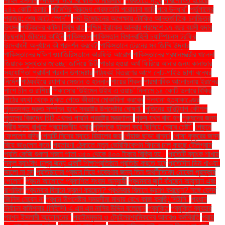
নাহিদ ইসলাম
পদবঞ্চনা নিয়ে বিক্ষোভ ও মারামারি"
পরবর্তীতে মৃত্যু
পরিশোধিত হয়েছে
২৪২ কোটি ডলার"
পরীমণির বিরুদ্ধে গ্রেফতারি পরোয়ানা জারি
পরে উদ্ধার"
পর্তুগালের
পরাজয়; শেষ আটে স্পেন""
পর্দা উন্মোচনের অপেক্ষায় টোকিও আন্তর্জাতিক চলচ্চিত্র
উৎসব
পর্যটকদের কাটল নির্ঘুম রাত
পশ্চিম ইরাকের আনবার প্রদেশে ১৭ বছর বয়সী হুদার
(ছদ্মনাম) জীবনের কাহিনি
পাকিস্তান
পাকিস্তান বিমানবাহিনী চ্যাম্পিয়নস ট্রফির
উদ্বোধনী অনুষ্ঠানে কী প্রদর্শন করবে?
পাকিস্তানে ট্রেনের সব জিম্মি উদ্ধার
পাকিস্তানের দক্ষিণ ওয়াজিরিস্তানে কারফিউ আরোপ
পাকিস্তানের প্রধানমন্ত্রীর খালেদা
জিয়াকে সুস্থতার শুভেচ্ছা জানিয়ে চিঠি
পাচার হওয়া অর্থ ফিরিয়ে আনার জন্য কানাডার
সহযোগিতা প্রার্থনা প্রধান উপদেষ্টার
পাঠ্যবই বিতরণের আগে নোট-গাইড ছাপা বন্ধের
নির্দেশ
পাঠ্যবইয়ে র‍্যাপার সেজান ও হান্নান
পায়ের শিকল
পারমাণবিক আলোচনায় ইরানের
পাশে চীন ও রাশিয়া
পিকাসোর ‘উইমেন উইথ এ ওয়াচ’ নিলামে ১৪ কোটি ডলারে বিক্রি
পিঠের ব্যথা থেকে মুক্তি পেতে কীভাবে মোকাবিলা করবেন
পিলখানা হত্যাকাণ্ডের
পুনঃতদন্ত দ্রুত সম্পন্ন হবে: স্বরাষ্ট্র উপদেষ্টার ঘোষণা"
পুতিনের হানিট্র্যাপ কৌশল
পুতুলের বিরুদ্ধে চিঠি এখনও পায়নি পররাষ্ট্র মন্ত্রণালয়
পুরুষ যখন বাবা হন
পুরুষদের জন্য
শরীর সুস্থ রাখতে প্রয়োজনীয় খাবার
পুলিশকে হামলা করে ছিনিয়ে নেয়ার চেষ্টা"
পেছনে
ফেললেন রদ্রি
পেনাল্টি মিসের ম্যাচে রিয়ালের জয়
পেঁয়াজ ছাড়া রান্না!
পোষা কুকুরের জন্য
বিয়ে ভাঙলেন কনে!
প্রতারণা ঠেকাতে নতুন ভেরিফিকেশন ফিচার চালু করছে টেলিগ্রাম
প্রতি কেজি শুকনা শজন পাতা ৩৫০ থেকে ৪০০ টাকায় বিক্রি হয়।
প্রতিটি ব্যাংক শাখায়
স্কুল ব্যাংকিং চালুর জন্য একটি শিক্ষাপ্রতিষ্ঠান প্রতিষ্ঠা করতে হবে
প্রতিদিন ডিম খাওয়া:
ভালো না মন্দ
প্রতিষ্ঠানের প্রভাব নিয়ে গবেষণার জন্য তিন অর্থনীতিবিদ নোবেল পুরস্কার
পেলেন"
প্রথম আলোতে প্রকাশিত সংবাদ অনুযায়ী
প্রথমবার জুটি বাঁধছেন আয়ুষ্মান এবং
রাশমিকা
প্রথমবার বিমানে ভ্রমণ করছেন? প্রথমবার বিমানে ভ্রমণ করছেন? সঙ্গে যেসব
জিনিস নেবেন না
প্রধান উপদেষ্টার সময়সীমা মাথায় রেখে কাজ করছি: সিইসি"
প্রধান
নির্বাচন কমিশনার (সিইসি) এ এম এম নাসির উদ্দিন বলেছেন
প্রযুক্তি
প্রযুক্তি ব্যবহার
প্রশ্ন ইসলামী আন্দোলনের"
প্রাইমমুভার ও ট্রেইলরশ্রমিকদের আবারও কর্মবিরতি
প্রায়