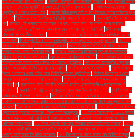
চার বাংলাদেশি মাঝি নিখোঁজ''
''খুলনায় ‘নাটুকে’ পার্কে জলবায়ু তহবিল''
''ঘন কুয়াশায় ঢাকায়
নামতে না পেরে ৬ ফ্লাইট diverted সিলেট ও কলকাতায়''
''চলতি অর্থবছরে জিডিপি
প্রবৃদ্ধি ৪ শতাংশ হতে পারে''
''চ্যাটজিপিটির নতুন সুবিধা: ডিপসিকের প্রতিযোগিতার মুখে
বিপ্লব''
''বাইডেনের জাতির উদ্দেশে বিদায়ী ভাষণে কী বললেন''
''যুক্তরাষ্ট্রে তৈরি পিস্তলে
খুন
''রাষ্ট্রীয় পৃষ্ঠপোষকতায় লুটপাটের পথ বন্ধ করতে হবে: সাংবাদিক নেতা আজিজ"
''সুন্দরবনে নৌকায় দুই মণ হরিণের মাংস ফেলে পালাল চোর শিকারিরা''
'টিউলিপের
পদত্যাগপত্রে কী লেখা ছিল''
'ঢাকা বিশ্ববিদ্যালয় কেন্দ্রীয় ছাত্র সংসদ নির্বাচন: একটি
বিশ্লেষণ''
'শিক্ষাপ্রতিষ্ঠানে ‘গোপন রাজনীতি’ নিষিদ্ধের আহ্বান ছাত্রদলের''
'সংবিধান
সংস্কার কমিশনের সুপারিশ সম্পর্কে বিএনপি
‘অস্ট্রেলিয়া প্রতি মিনিটে ভারতকে স্মরণ
করিয়ে দেবে ধবলধোলাইয়ের কথা’
‘ইইউ ও ইউরোপীয় বিনিয়োগ ব্যাংক বাংলাদেশকে
পরিবেশ সুরক্ষায় সহায়তা দেবে’
‘এটা হয়তো আমার শেষ ম্যাচ’"
‘গণ–অভ্যুত্থান পরবর্তী
বিশ্ববিদ্যালয় ক্যাম্পাসে শান্তিপূর্ণ পরিবেশ প্রতিষ্ঠিত’
‘জয় বাংলা’কে জাতীয় স্লোগান
ঘোষণা করে হাইকোর্টের দেওয়া রায় স্থগিত
‘জাতীয় দলে আর খেলছি না’
‘ট্রাম্প একজন
উন্মাদ’: গাজা দখলের পরিকল্পনায় ফিলিস্তিনিদের প্রতিক্রিয়া
‘নির্বাচন বিলম্বিত হওয়ার
সংস্কারের বিরুদ্ধে বিএনপি’র অবস্থান’
‘পাঠান টু’ এর চিত্রনাট্য শাহরুখের মন জয়
করেছে
‘মা
‘মুনাফেকি’ নিয়ে রিজভীর মন্তব্য জাতীয় ঐক্যবিরোধী ও দুরভিসন্ধিপূর্ণ:
জামায়াত"
‘যুদ্ধবিরোধী’ রবীন্দ্রনাথ ঠাকুরের কাছে এক ইংরেজ মায়ের চিঠি
‘রোহিত শর্মা -
মোটা এবং গড়পড়তা খেলোয়াড়’
‘শিবিরের কমিটি’তে থাকার বিষয়ে পূজা চেরির বক্তব্য
"‘গণপরিষদ’ ও ‘সেকেন্ড রিপাবলিক’: জামায়াতসহ ইসলামী দলগুলোর মতভিন্নতা সামনে
আসছে"
"১০ কিলোমিটার ব্যবধানে সবজির দাম ৩-৪ গুণ বৃদ্ধি"
"১০ কোটি ও এমপি পদের
প্রলোভন: নুরুলের অভিযোগ মিথ্যা দাবি সামান্তার"
"১৫ বছরে বিচার ছাড়া ১৯২৬ জনের
হত্যার অভিযোগ আওয়ামী লীগ সরকারের বিরুদ্ধে"
"১৮তম শিক্ষক নিবন্ধনের লিখিত
পরীক্ষার ফল প্রকাশ
"১৯ দিনে প্রবাসী আয় দুই বিলিয়ন ডলার অতিক্রম করেছে"
"২৭টি
ব্যাগসহ অস্ট্রেলিয়া সফরে ভারতীয় ক্রিকেটার
"৪ নভেম্বর সংবিধান দিবস ও ৭ মার্চের
গুরুত্ব অস্বীকার: সিপিবির অভিমত"
"৬৭ দিন সাগরে ভেসে থাকার পর জীবিত উদ্ধার
"৭