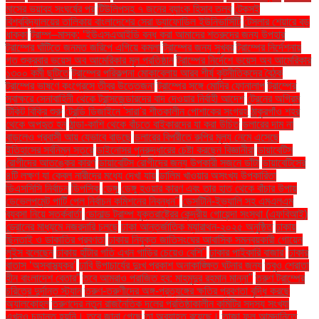
মাসের ভয়াবহ সংঘর্ষের পর
টিউলিপসহ ৭ জনের ব্যাংক হিসাব তলব
টেকসই
বিশ্ববিদ্যালয়ের তালিকায় বাংলাদেশের সেরা ড্যাফোডিল ইউনিভার্সিটি
টেসলার শেয়ারে বড়
ধাক্কা
ট্রাম্প–মাস্ক: ‘ইউএসএআইডি বন্ধ করা আমাদের শত্রুদের জন্য উপহার
ট্রাম্পের ঘাঁটিতে জনমত জরিপে এগিয়ে কমলা
ট্রাম্পের জন্য সুখবর
ট্রাম্পের নির্দেশনায়
গত শুক্রবার ভয়েস অব আমেরিকার মূল প্রতিষ্ঠান
ট্রাম্পের নির্দেশে ভয়েস অব আমেরিকার
১৩০০ কর্মী ছুটিতে
ট্রাম্পের পরিকল্পনা মোকাবেলায় আরব শীর্ষ কূটনীতিকদের বৈঠক
ট্রাম্পের ভাষণে কংগ্রেসে তীব্র উত্তেজনা
ট্রাম্পের সঙ্গে মোদির ফোনালাপ
ট্রাম্পের
স্বাক্ষরে সেনাবাহিনী থেকে ট্রান্সজেন্ডারদের বাদ দেওয়ার নির্বাহী আদেশ
ট্রেনের অগ্রিম
টিকিট বিক্রি শুরু
ট্রেন্ডি ডিজাইনে 'সারা'র শীতকালীন পোশাকের সংগ্রহ
ঠাকুরগাঁও শহর
থেকে অপহৃত হন
ঠান্ডা-কাশি থেকে বাঁচতে বাইকারদের যা করা উচিত
ডলারের দাম না
বাড়লেও প্রবাসী আয় যেভাবে বাড়ছে
ডলারের বিপরীতে রুপির মূল্য নেমে এসেছে
ইতিহাসের সর্বনিম্ন স্তরে
ডাইনোসর পুনরুদ্ধারের চেষ্টা করছেন বিজ্ঞানীরা
ডায়াবেটিস
রোগীদের আতঙ্কের কারণ
ডায়াবেটিস রোগীদের জন্য উপকারী সজনে ডাঁটা
ডায়াবেটিসের
৪টি লক্ষণ যা কেবল নারীদের মধ্যে দেখা যায়
ডালিম খাওয়ার অসংখ্য উপকারিতা
ডিএসসিসি নির্বাচন
ডিপসিক
ডেঙ্গু
ডেঙ্গু হওয়ার কারণ এবং তার হাত থেকে বাঁচার উপায়
ডেভেলপমেন্ট পার্টি পেল নির্বাচন কমিশনের নিবন্ধন"
ডেসটিনি-ইভ্যালি সহ এমএলএম
ব্যবসা নিয়ে সতর্কবার্তা
ডোনাল্ড ট্রাম্প যুক্তরাষ্ট্রের কেন্দ্রীয় গোয়েন্দা সংস্থা (এফবিআই)
ড্রোনের মাধ্যমে নজরদারি চলছে
ঢাকা আন্তর্জাতিক ম্যারাথন-২০২৫ অনুষ্ঠিত
ঢাকায়
ছিনতাই ও ডাকাতির প্রবণতা
ঢাকায় নিযুক্ত জাতিসংঘের আবাসিক সমন্বয়কারী গোয়েন
লুইস বলেছেন
ঢাকায় হাঁটার গতি এখন গাড়ির চেয়েও বেশি''
ঢাকার পাইকারি বাজার'
ঢাকার
বাতাস ‘অস্বাস্থ্যকর’
ঢাবি উপাচার্যের দুঃখ প্রকাশ অনাকাঙ্ক্ষিত ঘটনার জন্য
তবুও শ্রোতা
হীন বাংলাদেশ বেতার”
তবে আমরাও পরাজিত হব: মাহমুদুর রহমান মান্না"
তরুণ ট্রাম্পের
চরিত্রে দুর্দান্ত স্ট্যান
তরুণ-তরুণীদের অঙ্গ-প্রত্যঙ্গের ক্ষতির প্রবণতা বৃদ্ধি করছে
অ্যালকোহল
তরুণদের নতুন রাজনৈতিক দলের প্রতিষ্ঠাকালীন কমিটির সদস্য সংখ্যা
এখনও চূড়ান্ত হয়নি। তবে জানা গেছে
তা অব্যাহত রয়েছে।
তাজা ফল আমদানিতে