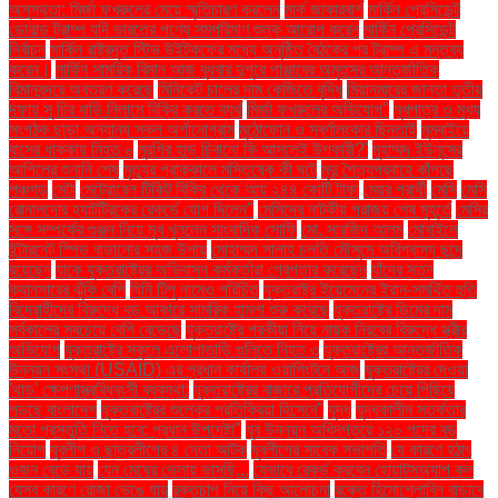
অসুস্থতা: মির্জা ফখরুলের মেয়ে স্মৃতিচারণ করলেন
মার্ক জাকারবার্গ
মার্কিন প্রেসিডেন্ট
ডোনাল্ড ট্রাম্প যদি ভারতের পণ্যে সমপরিমাণ শুল্ক আরোপ করেন
মার্কিন প্রেসিডেন্ট
নির্বাচন
মার্কিন রাষ্ট্রদূত স্টিভ উইটকফের মধ্যে অনুষ্ঠিত বৈঠকের পর ট্রাম্প এ মন্তব্য
করেন।
মার্কিন সামরিক বিমান আজ বুধবার দুপুরে পাঞ্জাবের অমৃতসর আন্তর্জাতিক
বিমানবন্দরে অবতরণ করেছে
মিনিকেট চালের দাম কেজিতে বৃদ্ধি
মিয়ানমারের জান্তা তৃতীয়
দফায় সু চির বাড়ি নিলামে বিক্রি করতে ব্যর্থ
মির্জা ফখরুলের অভিযোগ"
মুখপাত্র ও মুখ্য
সংগঠক ছাড়া অন্যান্য সকল অর্গানোগ্রাম
মুঠোফোন ও স্বর্ণালংকার ছিনতাই
মুম্বাইয়ে
বাসের ধাক্কায় নিহত ৬
মুরগির হাড় চিবানো কি আসলেই উপকারী?'
মুহাম্মদ ইউনূসের
আপিলের শুনানি শেষ
মৃত্যুর প্রাক্কালে মস্তিষ্কে কী ঘটে
মৃদু শৈত্যপ্রবাহে কাঁপছে
পঞ্চগড়
মেটা
মেট্রোরেল টিকিট বিক্রি থেকে আয় ২৪৪ কোটি টাকা
মেয়র প্রার্থী
মেসি
মেসি
রোনালদোর হ্যাটট্রিকের রেকর্ডে যোগ দিলেন"
মেসিদের নাটকীয় পরাজয় শেষ মুহূর্তে
মেসির
সঙ্গে সম্পর্কের গুঞ্জন নিয়ে মুখ খুললেন সাংবাদিক সোফি
মো. সারজিদ আলম
মোবাইলে
ইন্টারনেট স্পিড বাড়ানোর সহজ উপায়
মোহাম্মদ সালাহ চলতি মৌসুমে অবিশ্বাস্য ছন্দে
রয়েছেন
যাকে যুক্তরাষ্ট্রের অভিবাসন কর্মকর্তারা গ্রেপ্তার করেছেন
যাঁদের স্তন
ক্যানসারের ঝুঁকি বেশি
যিনি টিপু নামেও পরিচিত
যুক্তরাষ্ট্র ইয়েমেনের ইরান-সমর্থিত হুতি
বিদ্রোহীদের বিরুদ্ধে বড় আকারে সামরিক হামলা শুরু করেছে
যুক্তরাষ্ট্রে ডিমের দাম
সর্বকালের সবচেয়ে বেশি বেড়েছে
যুক্তরাষ্ট্রে পরকীয়া নিয়ে নায়ক নিরবের বিরুদ্ধে স্ত্রীর
অভিযোগ
যুক্তরাষ্ট্রে স্কুলে এলোপাতাড়ি গুলিতে নিহত ৩
যুক্তরাষ্ট্রের আন্তর্জাতিক
উন্নয়ন সংস্থা (USAID) এর প্রধান কার্যালয় ওয়াশিংটনে আজ
যুক্তরাষ্ট্রের দেওয়া
'থাড' ক্ষেপণাস্ত্রবিধ্বংসী ব্যবস্থা:
যুক্তরাষ্ট্রের বাজারে প্রতিযোগীদের চেয়ে পিছিয়ে
পড়ছে বাংলাদেশ
যুক্তরাষ্ট্রের শুল্কের প্রতিক্রিয়া হিসেবে"
যুদ্ধ
যুদ্ধকালীন সতর্কতার
মতো প্রস্তুতি নিতে হবে: প্রধান উপদেষ্টা"
যুব উন্নয়ন অধিদপ্তরে ১২০ পদের বড়
নিয়োগ
যুবলীগ ও ছাত্রলীগের ৪ নেতা আটক
যুবলীগের সাবেক সভাপতি
যে কারণে হঠাৎ
ওজন বেড়ে যায়
যেন মেঘের ভেলায় ভাসছি...
যেভাবে রেকর্ড করবেন হোয়াটসঅ্যাপ কল
যেসব কারণে রোজা ভেঙে যায়
রক্তচাপ নিয়ে কিছু আলোচনা
রক্তে হিমোগ্লোবিন বাড়াবে