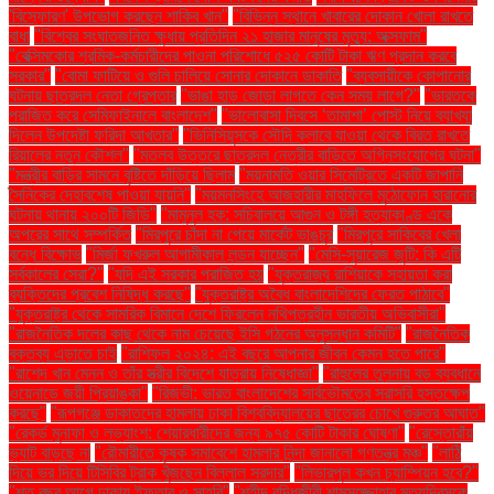
'বিস্ফোরণ' উপভোগ করছেন শাকিব খান"
"বিভিন্ন স্থানে খাবারের দোকান খোলা রাখতে
বাধা
"বিশ্বের সংঘাতজনিত ক্ষুধায় প্রতিদিন ২১ হাজার মানুষের মৃত্যু: অক্সফাম"
"বেক্সিমকোর শ্রমিক-কর্মচারীদের পাওনা পরিশোধে ৫২৫ কোটি টাকা ঋণ প্রদান করবে
সরকার"
"বোমা ফাটিয়ে ও গুলি চালিয়ে সোনার দোকানে ডাকাতি
"ব্যবসায়ীকে কোপানোর
ঘটনায় ছাত্রদল নেতা গ্রেপ্তার
"ভাঙা হাড় জোড়া লাগতে কেন সময় লাগে?"
"ভারতকে
পরাজিত করে সেমিফাইনালে বাংলাদেশ"
"ভালোবাসা দিবসে ‘তামাশা’ পোস্ট নিয়ে ব্যাখ্যা
দিলেন উপদেষ্টা ফরিদা আখতার"
"ভিনিসিয়ুসকে সৌদি ক্লাবে যাওয়া থেকে বিরত রাখতে
রিয়ালের নতুন কৌশল"
"মতলব উত্তরে ছাত্রদল নেত্রীর বাড়িতে অগ্নিসংযোগের ঘটনা"
"মন্ত্রীর বাড়ির সামনে বৃষ্টিতে দাঁড়িয়ে ছিলাম
"ময়নামতি ওয়ার সিমেট্রিতে একটি জাপানি
সৈনিকের দেহাবশেষ পাওয়া যায়নি"
"ময়মনসিংহে আজহারীর মাহফিলে মুঠোফোন হারানোর
ঘটনায় থানায় ২০০টি জিডি"
"মামুনুল হক: সচিবালয়ে আগুন ও টঙ্গী হত্যাকাণ্ড একে
অপরের সাথে সম্পর্কিত
"মিরপুরে চাঁদা না পেয়ে মার্কেট ভাঙচুর
"মিরপুরে সাকিবের খেলা
বন্ধে বিক্ষোভ
"মির্জা ফখরুল আগামীকাল লন্ডন যাচ্ছেন"
"মেসি-সুয়ারেজ জুটি: কি এটি
সর্বকালের সেরা?"
"যদি এই সরকার পরাজিত হয়
"যুক্তরাজ্য রাশিয়াকে সহায়তা করা
ব্যক্তিদের প্রবেশ নিষিদ্ধ করছে"
"যুক্তরাষ্ট্র অবৈধ বাংলাদেশিদের ফেরত পাঠাবে"
"যুক্তরাষ্ট্র থেকে সামরিক বিমানে দেশে ফিরলেন নথিপত্রহীন ভারতীয় অভিবাসীরা"
"রাজনৈতিক দলের কাছ থেকে নাম চেয়েছে ইসি গঠনের অনুসন্ধান কমিটি"
"রাজনৈতিক
বক্তব্য এড়াতে চাই
"রাশিফল ২০২৪: এই বছরে আপনার জীবন কেমন হতে পারে"
"রাশেদ খান মেনন ও তাঁর স্ত্রীর বিদেশে যাত্রায় নিষেধাজ্ঞা"
"রাহুলের তুলনায় বড় ব্যবধানে
ওয়েনাডে জয়ী প্রিয়াঙ্কা"
"রিজভী: ভারত বাংলাদেশের সার্বভৌমত্বে সরাসরি হস্তক্ষেপ
করছে"
"রূপগঞ্জে ডাকাতদের হামলায় ঢাকা বিশ্ববিদ্যালয়ের ছাত্রের চোখে গুরুতর আঘাত"
"রেকর্ড মুনাফা ও লভ্যাংশ: শেয়ারধারীদের জন্য ৯৭৫ কোটি টাকার ঘোষণা"
"রেস্তোরাঁয়
ভ্যাট বাড়ছে না
"রৌমারীতে কৃষক সমাবেশে হামলার নিন্দা জানালো গণতন্ত্র মঞ্চ"
"লাঠি
দিয়ে ভর দিয়ে টিসিবির ট্রাক খুঁজছেন বিল্লাল সরদার"
"লিভারপুল কখন চ্যাম্পিয়ন হবে?"
"শত বছর আগে ঢাকায় ইফতার ও সাহ্‌রি"
"শহীদ বুদ্ধিজীবী শামসুজ্জোহার মৃত্যুদিবসকে