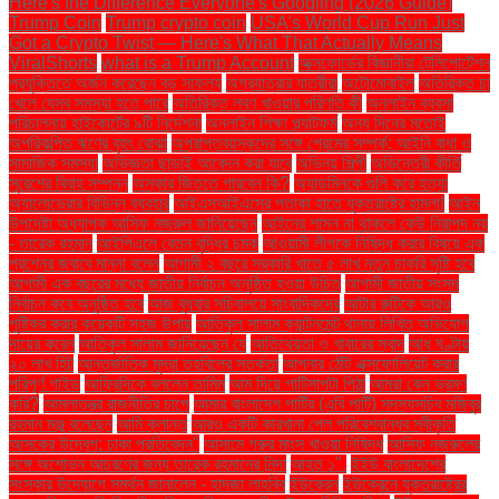
Here's the Difference Everyone's Googling (2026 Guide)
Trump Coin
Trump crypto coin
USA's World Cup Run Just
Got a Crypto Twist — Here's What That Actually Means
ViralShorts
what is a Trump Account
অক্সফোর্ডের বিজ্ঞানীরা টেলিপোর্টেশন
প্রযুক্তিতে অর্জন করেছেন বড় সাফল্য
অগ্রযাত্রার যাত্রীরা
অটোমোবাইল
অতিরিক্ত চা
খেলে যেসব সমস্যা হতে পারে
অতিরিক্ত লবণ খাওয়ার পরিণতি কী
অনলাইন ব্যবসা
পরিচালনায় হাইকোর্টের ৯টি নির্দেশনা
অনলাইন শিক্ষা প্ল্যাটফর্ম
অন্য দিনের মতোই
অপরিকল্পিত ঋণের বৃহৎ বোঝা
অপ্রাপ্তবয়স্কদের সঙ্গে প্রেমের সম্পর্ক: আইনি বাধা ও
সামাজিক সমস্যা
অভিজ্ঞতা ছাড়াই আবেদন করা যাবে
অভিনয় শিল্পী
অভিনেত্রী কীর্তি
সুরেশের বিবাহ সম্পন্ন
অস্কার জিততে পারবেন কি?
অ্যাডমিনকে গুলি করে হত্যা
অ্যালোভেরার বিভিন্ন ব্যবহার
আইএসআইএসের পতাকা হাতে যুক্তরাষ্ট্রে হামলা!
আইন
উপদেষ্টা অধ্যাপক আসিফ নজরুল জানিয়েছেন
আইনের শাসন না থাকলে কেউ নিরাপদ নয়
- তারেক রহমান
আইপিএলে বেতন বৃদ্ধির চমক
আওয়ামী লীগকে নিষিদ্ধ করার বিষয়ে এক
প্রশ্নের জবাবে মান্না বলেন
আগামী ২ বছরে সরকারি খাতে ৫ লাখ নতুন চাকরি সৃষ্টি হবে
আগামী এক বছরের মধ্যে জাতীয় নির্বাচন অনুষ্ঠিত হওয়া উচিত
আগামী জাতীয় সংসদ
নির্বাচন কবে অনুষ্ঠিত হবে
আজ বুধবার সচিবালয়ে সাংবাদিকদের
আটার রুটিকে আরও
পুষ্টিকর করার কয়েকটি সহজ উপায়
আতিকুল সালাম ক্যান্টনমেন্ট থানায় লিখিত অভিযোগ
দায়ের করেন
আতিকুল সালাম জানিয়েছেন যে
আতিথেয়তা ও খাবারের স্বাদ
আধ ঘণ্টায়
২০ লাখ হিট
আন্তর্জাতিক মুদ্রা তহবিলের সতর্কতা
আপনার ঠোঁট এক্সফোলিয়েট করার
পরিপূর্ণ গাইড
আফ্রিদিকে বললেন তামিম
আম দিয়ে পাটিসাপটা পিঠা
আমরা কেন ভ্রমণ
করি?
আমলাতন্ত্র রাজনীতির চাপে
আমার বাংলাদেশ পার্টির (এবি পার্টি) সদস্যসচিব মজিবুর
রহমান মঞ্জু বলেছেন
আমি ক্লান্ত
আরও একটি কারখানা পেল পরিবেশবান্ধব স্বীকৃতি
আসকের উদ্বেগ: ঢাকা প্রতিবেদন"
আসামে গরুর মাংস খাওয়া নিষিদ্ধ
আসিফ নজরুলের
সঙ্গে অশোভন আচরণের জন্য তারেক রহমানের নিন্দা
আহত ১".
ইইউ বাংলাদেশের
সংস্কার উদ্যোগে সমর্থন জানালেন - হাদজা লাহবিব
ইউক্রেন
ইউক্রেনে যুক্তরাষ্ট্রের