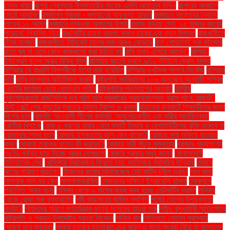
যেসব খাবার
রংপুর গ্রেপ্তার নীলফামারীর সাবেক এমপি আফতাব উদ্দিন
রংপুরের আকাশে
মেঠো আবাবিল
রমজানুল মুবারক - কল্যাণের অফুরন্ত ভান্ডার
রমজানে আল্লাহর নৈকট্য
লাভের ১০ আমল
রমজানে তাকওয়া অর্জনের উপায়
রহস্য বাড়ছে সেই '২৫ হাজার বছরের
পুরোনো' পিরামিড নিয়ে
রাঙামাটির চায়না কমলা: সফল চাষের এক নতুন দিগন্ত
রাজধানীতে
তীব্র যানজট
রাজধানীতে মিনিকেট চালের দাম আরও বেড়েছে
রাত পোহালেই শুরু বইমেলা
রাতে ঘুম না এলে কোন কাজগুলো করা উচিত নয়
রানি তখন এগিয়ে আসেন"
রাশিয়া-
ইউক্রেন যুদ্ধে অস্ত্র বিক্রি বৃদ্ধি
রাশিয়ায় বহুতল ভবনে ৯/১১ স্টাইলে ড্রোন হামলা
রাশিয়ায় যে বাঙালি বিপ্লবীকে হত্যা করা হয়েছিল
রাশিয়ার ওখটস্ক সাগরে নিখোঁজ
রাশিয়ার
দাবি
রাষ্ট্র সংস্কার অতিরিক্ত জরুরি
রাষ্ট্রপতি সংবিধানের ১০৬ অনুচ্ছেদ অনুযায়ী সুপ্রিম
কোর্টের মতামত চেয়ে রেফারেন্স পাঠান
রাষ্ট্রপতির পদত্যাগের আহ্বান
রাষ্ট্রীয়
পৃষ্ঠপোষকতায় রাজনৈতিক দল গঠন হলে সরকারের গ্রহণযোগ্যতা হ্রাস পাবে: রিজভী"
রাস্ট বেল্টে শেষ মুহূর্তের প্রচারে ব্যস্ত ট্রাম্প ও কমলা
রাহাতের কনসার্টে শিক্ষার্থীদের জন্য
বিশেষ ছাড়
রিজভী: আওয়ামী লীগের কর্মসূচি 'অনুশোচনাহীন এক নারীর আর্তচিৎকার'
রোগীরা বিপাকে
রোজ ৫ ধরনের খাবার খেলে ফ্যাটি লিভার ও হেপাটাইটিসের ঝুঁকি থাকবে না
রোজাদার শিশুর যত্ন
রোজায় ইসবগুলের ভুসি কেন খাবেন?
রোজায় গলা শুকিয়ে যাওয়ার
কারণ
রোজায় ত্বকের যত্নে কী করবেন?
রোজায় নারী বাঁচুক সুস্থতায়
রোজার খাদ্যপণ্যে
৭৫% পর্যন্ত ছাড় দিচ্ছে আরব দেশগুলো
রোজার প্রকার সমূহ জানুন
রোনালদোই
ইতিহাসের সেরা
রোহিঙ্গারা মিয়ানমারে ফিরতে চায়: জাতিসংঘ মহাসচিব উখিয়ায়
র্তমানে
ঋণের পরিমাণ বাড়লেও
র্যটকদের কঠোর বিধিনিষেধে সেন্ট মার্টিন দ্বীপ ভ্রমণ
লাল কার্ড
লালশাক লাল হয় কেন
লালশাপলারবিল'
লেবাননের দক্ষিণে ইসরায়েলি হামলা
লোকমুখে
প্রচলিত 'খনার বচন'
শনিবার থেকে ৯ মাসের জন্য বন্ধ হচ্ছে সেন্টমার্টিন ভ্রমণ
শনিবার
থেকে রোজা শুরু যুক্তরাষ্ট্রে
শমী কায়সারের জামিন স্থগিত
শর্ষের তেলের উপযুক্ততা
কতটা?
শহিদদের স্মরণে গণতান্ত্রিক ছাত্র সংসদের যাত্রা শুরু
শহীদ বুদ্ধিজীবী স্মৃতিসৌধে
রাষ্ট্রপতি ও প্রধান উপদেষ্টার শ্রদ্ধা নিবেদন
শাকিব খান
শান্তিতে নোবেল পুরস্কার
ঘোষণা হবে শুক্রবার
শাপলা চত্বরে হত্যাকাণ্ডের কারণ ও মৃত্যু সংখ্যা নিয়ে যা জানালেন