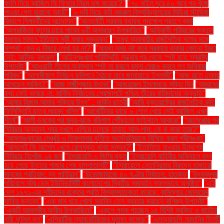
বদলি নিয়ে ব্রাজিল কি ফিফার নিয়ম ভঙ্গ করেছে?"
"৭০ মাইল দূরে ৪০ বছর পর খুঁজে
পাওয়া গেল হারানো আংটি"
"৮ দবি নিয়ে কবি নজরুল বিশ্ববিদ্যালয়ের মিডিয়া স্টাডিজ
বিভাগে শিক্ষার্থীদের আন্দোলন"
"অন্তর্বর্তী সরকার যথাযথ পদক্ষেপ গ্রহণে ব্যর্থ
"অপরাজিতা ফুলের চায়ে পাবেন ৬টি অসাধারণ উপকারিতা"
"অভিবাসী পরিবারের সন্তান
কমলার সামনে ইতিহাস সৃষ্টি করার সম্ভাবনা"
"অমুক ব্যবসায়ীর রাজনৈতিক দলের সঙ্গে
সম্পর্ক: কেন এ বিষয়ে লেখা হয় না?"
"অযথা সময় নষ্ট করে সরকারে থাকার কোনো ইচ্ছা
নেই: আসিফ নজরুল"
"আইনশৃঙ্খলা পরিস্থিতি সন্ধ্যার পর থেকে স্পষ্ট হবে: স্বরাষ্ট্র
উপদেষ্টা"
"আওয়ামী লীগের অবস্থান স্পষ্ট না করলে যমুনা ঘেরাও করবে গণ অধিকার
পরিষদ"
"আগামীকাল নির্বাচন কমিশনে বৈঠকে যাবে জামায়াতে ইসলামী"
"আজ রাতে ঢাকায়
আসছেন সাকিব?"
"আজ লক্ষ্মীপূজার উৎসব"
"আজহারুল ইসলামকে মুক্তি দিন
"আমাদের
কথা কেউ ভাবছে না: মার্কিন নির্বাচনের প্রেক্ষাপটে পশ্চিম তীরের বাসিন্দাদের অনুভূতি"
"আমার হিজাব আমার শক্তির উৎস" : মার্কিন ছাত্রী
"আমি যুক্তরাষ্ট্রের রাজনৈতিক বন্দী:
ফিলিস্তিনি ছাত্র মাহমুদ খলিল"
"আর্জেন্টিনার কাছে ৬ গোল খেয়ে সেই ব্রাজিল এখন
শীর্ষে"
"আলী-চমকের পর হৃদয়-ঝড়ে বরিশাল পৌঁছালো ফাইনালে আবারো"
"আলেপ্পোর পর
সিরিয়ার অন্যান্য শহর দখলে এগিয়ে চলেছে হায়াত আল-শাম: কে বা কারা তারা?"
"আসলাঙ্কারের সেঞ্চুরি ও তিকশানার ঘূর্ণিতে অস্ট্রেলিয়াকে বিস্মিত করল শ্রীলঙ্কা"
"আসলেই কি আপেল খেলে রোগমুক্ত থাকা সম্ভব?"
"ইতালিতে যাওয়ার উদ্দেশ্যে
লিবিয়ায় নিখোঁজ ২৪ জন
"ইসরায়েলি ৩ জিম্মি মুক্ত
"ইসরায়েলি বাহিনীর অভিযানে বন্ধ
হয়ে গেছে উত্তর গাজার শেষ হাসপাতালটি"
"ইসরায়েলে নেতানিয়াহুর বিরুদ্ধে হাজারো
মানুষের প্রতিবাদ: দ্য গার্ডিয়ান"
"উড়োজাহাজে ৪০ ঘণ্টার নির্যাতন: হাতকড়া
"উৎসবমুখর
পরিবেশে নটর ডেম ইউনিভার্সিটি বাংলাদেশের দ্বিতীয় সমাবর্তন সফলভাবে অনুষ্ঠিত"
"এই
দেশ ১৯৭১-এর শহীদদের রক্তের প্রতি বিশ্বাসঘাতকতা করেছে: কুমিল্লায় জোনায়েদ
সাকির মন্তব্য"
"এক মাস ধরে খোলা সয়াবিন তেল ব্যবহার করছেন বাণিজ্য উপদেষ্টা"
"একটি আমলকীর অসীম উপকারিতা!"
"একুশে পদক পাচ্ছেন ১৪ বিশিষ্ট ব্যক্তি ও জাতীয়
নারী ফুটবল দল"
"এশিয়াটিক ল্যাবরেটরিজের মুনাফা কমেছে"
"এসঅ্যান্ডপি আদানির তিনটি