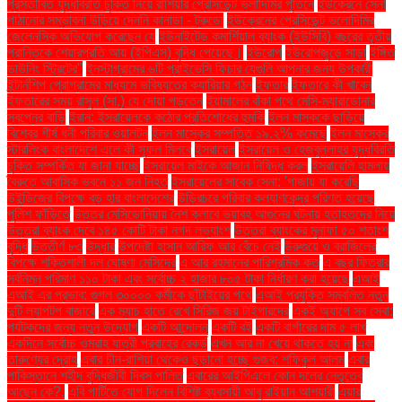
প্রস্তাবিত যুদ্ধবিরতি চুক্তি নিয়ে রাশিয়ার প্রেসিডেন্ট ভ্লাদিমির পুতিনে
ইউক্রেনে সেনা
পাঠানোর সম্ভাবনা উড়িয়ে দেননি কানাডা - ট্রুডো
ইউক্রেনের প্রেসিডেন্ট ভলোদিমির
জেলেনস্কি অভিযোগ করেছেন যে
ইউনাইটেড কমার্শিয়াল ব্যাংক (ইউসিবি) বছরের তৃতীয়
প্রান্তিকে শেয়ারপ্রতি আয় (ইপিএস) বৃদ্ধি পেয়েছে।
ইউরোপ
ইউরোপজুড়ে সাড়া
ইঙ্গিত
ডাউনিং স্ট্রিটের"
ইনস্টাগ্রামের ৬টি প্রাইভেসি ফিচার যেগুলি আপনার জন্য উপকারী
ইন্টার্নশিপ প্রোগ্রামের মাধ্যমে ভবিষ্যতের ক্যারিয়ার গঠন
ইফতার
ইফতারে কী খাবেন
ইফতারের সময় রাসুল (সা.) যে দোয়া পড়তেন
ইয়ামালের বাঁকা পথে মেসি-ম্যারাডোনার
স্বপ্নের বাড়ি
ইরান: ইসরায়েলকে কঠোর প্রতিশোধের হুমকি
ইলন মাস্ককে ছাড়িয়ে
বিশ্বের শীর্ষ ধনী পরিবার ওয়ালটন
ইলন মাস্কের সম্পত্তি ১৯.২% কমেছে
ইলন মাস্কের
স্টারলিংক বাংলাদেশে এলে কী সুফল মিলবে
ইসরায়েল
ইসরায়েল ও হেজবুল্লাহর যুদ্ধবিরতি
চুক্তি সম্পর্কিত যা জানা যাচ্ছে
ইসরায়েল মাইকে আজান নিষিদ্ধ করল
ইসরায়েলি হামলায়
বৈরুতে আবাসিক ভবনে ১১ জন নিহত
ইসরায়েলের সাবেক সেনা: 'গাজায় যা করেছি
উইন্ডিজের বিপক্ষে বড় হার বাংলাদেশের
উড়িরচরে পরিবার কল্যাণকেন্দ্র পরিণত হয়েছে
পুলিশ ফাঁড়িতে
উত্তর মেসিডোনিয়ায় নৈশ ক্লাবে ভয়াবহ আগুনের ঘটনায় হতাহতদের নিয়ে
উত্তরা ব্যাংক দেবে ১৪৫ কোটি টাকা নগদ লভ্যাংশ
উত্তরা ব্যাংকের মুনাফা ৫০ শতাংশ
বৃদ্ধি
উত্তীর্ণ ৮৩
উদ্ধার
উপদেষ্টা হাসান আরিফ আর বেঁচে নেই
উরুগুয়ে ও ব্রাজিলের
বিপক্ষে শক্তিশালী দল ঘোষণা মেসিদের
এ আর রহমানের পারিশ্রমিক কত
এ বছর ফিতরার
সর্বনিম্ন পরিমাণ ১১০ টাকা এবং সর্বোচ্চ ২ হাজার ৮০৫ টাকা নির্ধারণ করা হয়েছে
এআই
এআই এর প্রভাব: গুগল ৩০০০০ কর্মীকে ছাঁটাইয়ের পথে
এআই প্রযুক্তি সম্বলিত নতুন
দুটি ল্যাপটপ বাজারে
এক ম্যাচ হাতে রেখে সিরিজ জয় টাইগারদের
একই অ্যাপে সব সেবা:
পর্যটকদের জন্য নতুন উদ্যোগ
একটি আন্দোলন
একটি বই
একটি বার্গারের দাম ৫ লাখ
একদিনে সর্বোচ্চ ওমরাহ যাত্রী প্রবাহের রেকর্ড
এখন আর না খেয়ে থাকতে হয় না
এবং
তারুণ্যের দ্রোহ
এবার চীন-রাশিয়া থেকেও ছড়ানো হচ্ছে গুজব: শফিকুল আলম
এবার
পাকিস্তানে শহীদ বুদ্ধিজীবী দিবস পালিত
এবারের আইপিএলে কোন দলের নেতৃত্বে
আছেন কে?.
এবি পার্টিতে যোগ দিলেন বিশিষ্ট ব্যবসায়ী আবু রাইয়ান আশয়ারী
এয়ার