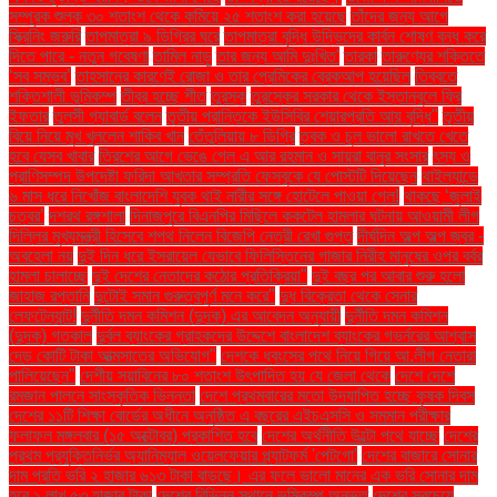
সম্পূরক শুল্ক ৩০ শতাংশ থেকে কমিয়ে ২৫ শতাংশ করা হয়েছে
তাঁদের জন্য আগে
স্ক্রিনিং জরুরি
তাপমাত্রা ৯ ডিগ্রির ঘরে
তাপমাত্রা বৃদ্ধি উদ্ভিদের কার্বন শোষণ বন্ধ করে
দিতে পারে - নতুন গবেষণা
তামিল নাড়ু
তার জন্য আমি দুঃখিত'
তারকা
তারুণ্যের শক্তিতে
‘সব সম্ভব’
তাহসানের কারণেই রোজা ও তার প্রেমিকের ব্রেকআপ হয়েছিল
তিব্বতে
শক্তিশালী ভূমিকম্প
তীব্র হচ্ছে শীত
তুরস্ক
তুরস্কের সরকার থেকে ইস্তানবুলে ফ্রি
ইফতার
তুলসী গ্যাবার্ড বলেন
তৃতীয় প্রান্তিকে ইউসিবির শেয়ারপ্রতি আয় বৃদ্ধি"
তৃতীয়
বিয়ে নিয়ে মুখ খুললেন শাকিব খান
তেঁতুলিয়ায় ৮ ডিগ্রি
ত্বক ও চুল ভালো রাখতে খেতে
হবে যেসব খাবার
ত্রিশের আগে ভেঙে গেল এ আর রহমান ও সায়রা বানুর সংসার
ৎস্য ও
প্রাণিসম্পদ উপদেষ্টা ফরিদা আখতার সম্প্রতি ফেসবুকে যে পোস্টটি দিয়েছেন
থাইল্যান্ডে
৬ মাস ধরে নিখোঁজ বাংলাদেশি যুবক থাই নারীর সঙ্গে হোটেলে পাওয়া গেল!
থাকছে ‘জুলাই
চত্বর’
দশরথ রঙ্গশালা
দিনাজপুরে বিএনপির মিছিলে ককটেল হামলার ঘটনায় আওয়ামী লীগ
দিল্লির মুখ্যমন্ত্রী হিসেবে শপথ নিলেন বিজেপি নেত্রী রেখা গুপ্ত
দীর্ঘদিন অল্প অল্প জ্বর -
অবহেলা নয়
দুই দিন ধরে ইসরায়েল যেভাবে ফিলিস্তিনের গাজার নিরীহ মানুষের ওপর বর্বর
হামলা চালাচ্ছে
দুই দেশের নেতাদের কঠোর প্রতিক্রিয়া"
দুই বছর পর আবার শুরু হলো
জাহাজ রপ্তানি
দুটোই সমান গুরুত্বপূর্ণ মনে করে"
দুধ বিক্রেতা থেকে সেনার
লেফটেন্যান্ট!
দুর্নীতি দমন কমিশন (দুদক) এর আবেদন অনুযায়ী
দুর্নীতি দমন কমিশন
(দুদক) গতকাল
দুর্বল ব্যাংকের গ্রাহকদের উদ্দেশে বাংলাদেশ ব্যাংকের গভর্নরের আশ্বাস
দেড় কোটি টাকা আত্মসাতের অভিযোগ"
দেশকে ধ্বংসের পথে নিয়ে গিয়ে আ.লীগ নেতারা
পালিয়েছেন"
দেশীয় সয়াবিনের ৮০ শতাংশ উৎপাদিত হয় যে জেলা থেকে
দেশে দেশে
রমজান পালনে সাংস্কৃতিক ভিন্নতা
দেশে প্রথমবারের মতো উদযাপিত হচ্ছে কৃষক দিবস
দেশের ১১টি শিক্ষা বোর্ডের অধীনে অনুষ্ঠিত এ বছরের এইচএসসি ও সমমান পরীক্ষার
ফলাফল মঙ্গলবার (১৫ অক্টোবর) প্রকাশিত হবে
দেশের অর্থনীতি উল্টো পথে যাচ্ছে
দেশের
প্রথম প্রযুক্তিনির্ভর অ্যানিম্যাল ওয়েলফেয়ার প্ল্যাটফর্ম 'পেটগো'
দেশের বাজারে সোনার
দাম প্রতি ভরি ২ হাজার ৬১৩ টাকা বাড়ছে। এর ফলে ভালো মানের এক ভরি সোনার দাম
হবে ১ লাখ ৫৩ হাজার টাকা
দেশের বিভিন্ন স্থানে ভূমিকম্প অনুভূত
দেশের সবচেয়ে