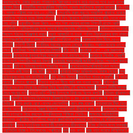
অ্যাম্বুলেন্সে ঢাকার হজরত শাহজালাল বিমানবন্দর ত্যাগ করে লন্ডনের পথে রওনা হলেন
খালেদা জিয়া
এশিয়াটিক ল্যাবরেটরিজ লিমিটেড প্রথম প্রান্তিকে মুনাফা করেছে
এসএসসি
ও সমমান পরীক্ষা শুরু হবে ১০ এপ্রিল
এসএসসি ফরম পূরণের সময়সীমা বাড়ানো হয়েছে
এ্যানিকে পাঠানো হচ্ছে বিশ্ব সাঁতারে
ওই দিন বিকেলে অলিউল্লাহকে বাড়ি থেকে তুলে
নেয় পুলিশ
ওয়ালটন ফ্রিজ কিনে ২০ লাখ টাকা পেলেন কলেজ শিক্ষার্থী রাশেদ আলী
ওয়াশিংটনে হেলিকপ্টারের সঙ্গে সংঘর্ষে উড়োজাহাজ নদীতে বিধ্বস্ত
কমিশন দেশের চারটি
প্রদেশ গঠনের পরিকল্পনা করছে
কয়লা আমদানি না হওয়া পর্যন্ত বিদ্যুৎকেন্দ্র বন্ধ থাকবে
কয়লাসঙ্কটের কারণে বন্ধ মহেশখালী তাপবিদ্যুৎ কেন্দ্র
করমজলে তিন দিনে ৭৫০০
দর্শনার্থী
কর্ণফুলী টানেল
কলসিন্দুর গ্রামের অদম্য মেয়েরা আবারও প্রমাণ করেছে তাদের
দক্ষতা
কলাম্বিয়া বিশ্ববিদ্যালয়ের শিক্ষার্থী
কাঁচা মরিচে
কানপাকা রোগ - এক গুরুত্বপুর্ণ
সমস্যা
কানাডাকে যুক্তরাষ্ট্রের অঙ্গরাজ্য হতে বললেন ট্রাম্প
কানাডায় নিখোঁজ প্রবাসী
বাংলাদেশি শিক্ষার্থীর মরদেহ উদ্ধার
কানাডার প্রধানমন্ত্রী জাস্টিন ট্রুডো পদত্যাগ করতে
যাচ্ছেন
কান্ট ও হিউমের দর্শনে গাজালির প্রভাব
কাভার্ডভ্যান-মোটরসাইকেল সংঘর্ষে
ছাত্রদল কর্মী নিহত
কার ক্ষতি
কার লাভ
কারিগরি শিক্ষা অধিদপ্তরে বিশাল নিয়োগ
কিছু
অধিনায়কত্বের নাম অনুমিত ছিল
কিছু ইঙ্গিত মিলছে
কিডনিতে পাথর ও করণীয়
কী আছে
তাতে?
কীভাবে খাবেন?
কীভাবে বুঝবেন শীতে পানি কম খাওয়া হচ্ছে?
কুড়িগ্রামে
দরিদ্রদের চাল বিতরণের তালিকা নিয়ে বিএনপির দুই পক্ষের সংঘর্ষ
কুমিল্লা সিটির সাবেক
মেয়র সূচনার জমি
কুয়েটে ভর্তি পরীক্ষা উপলক্ষে বিমানের বিশেষ ফ্লাইট
কৃত্রিম বুদ্ধিমত্তা
কৃষক
কেন্দ্রীয় ব্যাংকের নির্দেশনায় ট্রেজারি বিল ও বন্ড কেনায় ব্যাংকের ফি ও চার্জ
নির্ধারণ"
কোন কথায় রেগে গেলেন জেলেনস্কি
কোন পক্ষ হারল?
ক্যানসারের টিকা নিয়ে
আশার আলো
ক্যান্সারের বিকল্প চিকিৎসা পদ্ধতিগুলি কীভাবে কাজ করে
ক্লাসরুমে প্রথম
বর্ষের ছাত্রকে বিয়ে করলেন বিশ্ববিদ্যালয় শিক্ষিকা (ভিডিও)
ক্ষমতার প্রাতিষ্ঠানিক
ভারসাম্য প্রতিষ্ঠায় বিএনপিসহ প্রধান রাজনৈতিক দলগুলো সংবিধানে যে পরিবর্তনগুলো
চেয়েছিল
ক্ষুদ্র নৃ-তাত্বিক জনগোষ্ঠী চাকমাদের জীবনযাত্রা
খনিজ চুক্তির জন্য শুক্রবার
ওয়াশিংটন যাচ্ছেন ইউক্রেনের প্রেসিডেন্ট
খবর
খরচ কত?
খরচ বহন করেছে বিসিসিআই"