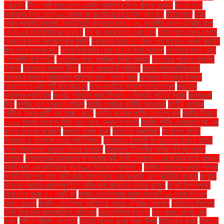
প্রাদুর্ভাব
চীনে প্রবীণদের যত্নে এআই প্রযুক্তির দিকে ঝুঁকছে সরকার
চীনের নতুন
জ্বালানির উৎস থেকে ৬০ হাজার বছরের বিদ্যুতের চাহিদা পূরণ হবে
চীনের মতে
চুরির
স্থান স্বরাষ্ট্র উপদেষ্টা লেফটেন্যান্ট জেনারেল (অব.) মো. জাহাঙ্গীর আলম চৌধুরীর বাসা
থেকে এক কিলোমিটারের মধ্যে।
চুল বড় করার জন্য সেরা তেল
চৌদ্দগ্রামে বন্ধুর প্রেমে
সহায়তার জন্য স্কুলছাত্রকে পিটুনি
ছাত্রদের নতুন দল গঠনে শেষ মুহূর্তেও সঙ্কট কাটেনি
ছিল অন্য সংক্রমণও"
ছেলে ক্রিকেটার হোক চান না উমর আকমল
ছেলেদের জন্য কোন
পোশাকটি মানানসই?
ছেলেদের জন্য সানস্ক্রিন ক্রিম ব্যবহার
ছেলেদের পছন্দের আধুনিক
ফ্যাশন
ছেলেদের ফ্যাশন টিপস
ছোলা খাওয়ার উপকারিতা
জনতা মাদ্রাসাশিক্ষককে
অশোভন কাজের অভিযোগে পুলিশের হাতে সোপর্দ করল
জমিয়তে উলামায়ে ইসলাম
বাংলাদেশ ও এবি পার্টি মনে করে যে
জম্মু–কাশ্মীরে অশান্তির নতুন তরঙ্গ
জরায়ুমুখ
ক্যানসার প্রতিরোধ
জলবায়ু পরিবর্তন খরার তীব্রতা ও বিস্তৃতি বাড়িয়ে দিচ্ছে
জলাতঙ্ক
টিকা
জাতীয় দলে ফিরছেন তামিম!
জাতীয় নাগরিক কমিটির আহ্বায়ক
জাতীয় নাগরিক
পার্টিকে ‘কিংস পার্টি’ বলা হচ্ছে কেন?
জাতীয় নাগরিক পার্টির নেতৃত্বে যারা
জাতীয় নির্বাচন
২০২৫ সালের শেষে অনুষ্ঠিত হতে পারে: প্রধান উপদেষ্টা
জাতীয় পার্টির চেয়ারম্যান জি এম
কাদের মন্তব্য করেছেন
জানলে অবাক হবেন
জানালেন বিজ্ঞানীরা"
জানালেন সুনিতা
জামায়াত ও অন্যান্য দলের প্রতিক্রিয়া''
জামায়াতে ইসলামী বাংলাদেশের নায়েবে আমির
সৈয়দ আবদুল্লাহ মুহাম্মদ তাহের বলেছেন
জামায়াতে ইসলামীর আমির শফিকুর রহমান
বলেছেন
জামালপুরের ইসলামপুর উপজেলায় স্ত্রী তিথী বেগমকে (২৩) হত্যার দায়ে আহসান
হাবিব নামে এক ব্যক্তিকে মৃত্যুদণ্ড দিয়েছেন আদালত।
জার্মান চ্যান্সেলর ওলাফ শলৎজ
জার্মানি ট্রাম্পের গাজা খালি করার প্রস্তাবকে 'কেলেঙ্কারি' বলে অভিহিত করেছে
জাহাজ
জীবনের সবচেয়ে গুরুত্বপূর্ণ তিন নারীর কথা জানালেন তারেক রহমান
জুলাই বিপ্লবগাথা
নিয়ে ছাপা হচ্ছে ৪০ কোটি বই
জুলাই-সেপ্টেম্বরের মধ্যে ব্যাংকটি ৬৬ পয়সা ইপিএস
অর্জন করেছে
জুলাই–সেপ্টেম্বর প্রান্তিকে ব্যাংক এশিয়ার লোকসান
জেইডেন সিলসের
টেস্ট ক্রিকেটে আন্তর্জাতিক অভিষেক
জেলেনস্কির প্রশংসা
ঝাল খাবার খেলেই মেদ
কমবে
টঙ্গীতে বিজিবি মোতায়েন
টমেটো সতেজ রাখার সহজ টিপস
টাইফয়েড জ্বর:
টানা ১৫