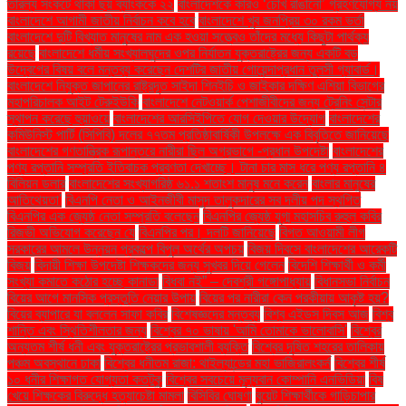
তারল্য সংকটে থাকা ছয় ব্যাংককে ২২
বাংলাদেশকে কারও ‘চোখ রাঙানো’ গ্রহণযোগ্য নয়
বাংলাদেশে আগামী জাতীয় নির্বাচন কবে হবে
বাংলাদেশে খুব জনপ্রিয় ৩০ রকম ভর্তা
বাংলাদেশে দুটি বিখ্যাত মানুষের নাম এক হওয়া সত্ত্বেও তাঁদের মধ্যে কিছুটা পার্থক্য
রয়েছে
বাংলাদেশে ধর্মীয় সংখ্যালঘুদের ওপর নির্যাতন যুক্তরাষ্ট্রের জন্য একটি বড়
উদ্বেগের বিষয় বলে মন্তব্য করেছেন দেশটির জাতীয় গোয়েন্দাপ্রধান তুলসী গ্যাবার্ড।
বাংলাদেশে নিযুক্ত জাপানের রাষ্ট্রদূত সাইদা শিনইচি ও জাইকার দক্ষিণ এশিয়া বিভাগের
মহাপরিচালক আইট টেরুইউকি
বাংলাদেশে নেটওয়ার্ক পেশাজীবীদের জন্য ট্রেনিং সেন্টার
স্থাপন করেছে হুয়াওয়ে
বাংলাদেশের আরসিইপিতে যোগ দেওয়ার উদ্যোগ
বাংলাদেশের
কমিউনিস্ট পার্টি (সিপিবি) দলের ৭৭তম প্রতিষ্ঠাবার্ষিকী উপলক্ষে এক বিবৃতিতে জানিয়েছে
বাংলাদেশের গণতান্ত্রিক রূপান্তরে নারীরা ছিল অগ্রভাগে -প্রধান উপদেষ্টা
বাংলাদেশের
পণ্য রপ্তানি সম্প্রতি ইতিবাচক প্রবণতা দেখাচ্ছে। টানা চার মাস ধরে পণ্য রপ্তানি ৪
বিলিয়ন ডলার
বাংলাদেশের সংখ্যাগরিষ্ঠ ৬১.১ শতাংশ মানুষ মনে করেন
বাংলার মানুষের
আতিথেয়তা'
বিএনপি নেতা ও আইনজীবী মাসুদ তালুকদারের সব দলীয় পদ স্থগিত
বিএনপির এক জ্যেষ্ঠ নেতা সম্প্রতি বলেছেন
বিএনপির জ্যেষ্ঠ যুগ্ম মহাসচিব রুহুল কবির
রিজভী অভিযোগ করেছেন যে
বিএনপির পর। দলটি জানিয়েছে
বিগত আওয়ামী লীগ
সরকারের আমলে উন্নয়ন প্রকল্পে বিপুল অর্থের অপচয়
বিজয় দিবসে বাংলাদেশের আরেকটি
বিজয়
বিদায়ী শিক্ষা উপদেষ্টা শিক্ষকদের জন্য সুখবর দিয়ে গেলেন
বিদেশি শিক্ষার্থী ও কর্মী
সংখ্যা কমাতে কঠোর হচ্ছে কানাডা
বিধবা নই” – দেবশ্রী গঙ্গোপাধ্যায়
বিধানসভা নির্বাচন
বিয়ের আগে মানসিক প্রস্তুতি নেয়ার উপায়
বিয়ের পর নারীরা কেন পরকীয়ায় আকৃষ্ট হয়?
বিয়ের ব্যাপারে যা বললেন সাফা কবির
বিশেষজ্ঞদের মন্তব্য
বিশ্ব এইডস দিবস আজ
বিশ্ব
শান্তি এবং স্থিতিশীলতার জন্য
বিশ্বের ৭০ ভাষায় 'আমি তোমাকে ভালোবাসি'
বিশ্বের
অন্যতম শীর্ষ ধনী এবং যুক্তরাষ্ট্রের প্রভাবশালী ব্যক্তি
বিশ্বের দূষিত শহরের তালিকায়
পঞ্চম অবস্থানে ঢাকা
বিশ্বের ধনীতম রাজা: থাইল্যান্ডের মহা ভাজিরালংকর্ন
বিশ্বের শীর্ষ
১০ ধনীর শিক্ষাগত যোগ্যতা কতটুকু
বিশ্বের সবচেয়ে মূল্যবান কোম্পানি এনভিডিয়া
বিষ
খেয়ে শিক্ষকের বিরুদ্ধে হত্যাচেষ্টা মামলা
বিসিবির ঘোষণা
বুয়েট শিক্ষার্থীকে গাড়িচাপার