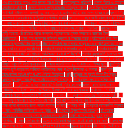
খাওয়ার বাইরে আরও কত কাজে লাগে ডিম!
খাদ্যাভ্যাসে পরিবর্তন
খালেদা জিয়া ও তারেক
রহমানকে খালাস''
খালেদা জিয়ার নতুন মামলার কার্যক্রম বাতিল
খুলনা বিশ্ববিদ্যালয়ের
স্থাপনা: জীবনানন্দ–জগদীশচন্দ্রের নাম মুছে এখন কেউই দায় নিতে চাচ্ছেন না
খুলনা সিটি
করপোরেশনের সাবেক কাউন্সিলর গোলাম রব্বানী
খুলনায় ৭৪ বছর বয়সী সাজাপ্রাপ্ত ইউপি
সদস্যকে কুপিয়ে হত্যা
খেজুর দিয়ে ইফতার করা কেন ভালো
খেলাফত মজলিসের বিক্ষোভ:
ধর্ষকের ‘প্রকাশ্যে শাস্তি’ দাবিতে বায়তুল মোকাররম এলাকায় প্রতিবাদ
গণতন্ত্র মঞ্চ
কুড়িগ্রামের রৌমারীতে রাষ্ট্র সংস্কার আন্দোলনের কৃষক সমাবেশে হামলার নিন্দা
জানিয়েছে।
গণমাধ্যম সংস্কার কমিশন প্রধান উপদেষ্টার কাছে প্রতিবেদন জমা দিল
গতকাল বৃহস্পতিবার সন্ধ্যায়
গাজায় ইসরাইলের হামলার মধ্যে ৮০০ কোটি ডলারের অস্ত্র
সহায়তা ঘোষণা যুক্তরাষ্ট্রের
গাজায় ইসরায়েলি হামলায় ১৭ জন নিহত
গাজায় দ্বিতীয়
ধাপের যুদ্ধবিরতি আলোচনা: অনিশ্চয়তার মাঝে পরিস্থিতি
গাজায় যুদ্ধবিরতি চুক্তির শর্ত
অনুযায়ী
গাজায় যুদ্ধবিরতি: ইসরায়েল নাকি হামাস—কোন পক্ষ জিতল
গাজায় যুদ্ধবিরতির
বিষয়ে ভালোই আলোচনা চলছে
গাজার জাবালিয়ায় ৪৮ ঘণ্টায় ৫০ শিশুর মৃত্যু
গাজীপুরে
ঈদের ছুটি বাড়ানোর দাবিতে শ্রমিকদের দেড় ঘণ্টার বিক্ষোভ ও অবরোধ
গাজীপুরে
ঝুটগুদামের আগুন দুই ঘণ্টার চেষ্টায় নিয়ন্ত্রণে
গাড়ি
গাড়িচাপায় বুয়েট শিক্ষার্থীর মৃত্যু:
একমাত্র সন্তানের প্রয়াণে মায়ের অশ্রু থামছে না
গায়ে তেল দেওয়ার সঠিক সময়
কখন?"
গার্মেন্ট সেক্টরে নতুন করে অস্থিরতা সৃষ্টির ষড়যন্ত্র
গুগল ফোন নম্বর কেন চায়
গোয়ালন্দে মা ইলিশ রক্ষায় অভিযানে ট্রলারে উদ্ধার আগ্নেয়াস্ত্র
গ্যাসের দাম বৃদ্ধি
পোশাক খাতে উদ্বেগের সৃষ্টি করেছে
গ্রেফতার
ঘন কুয়াশায় বেড়েছে শীতের অনুভূতি
ঘন
ঘন আঙুল মটকালে হতে পারে যে ক্ষতি
ঘরে বসেই ভ্রুর আকার ঠিক করার সহজ পদ্ধতি
ঘাড় ব্যথা কমানোর জন্য সহজ ব্যায়াম
ঘূর্ণিঝড়
ঘূর্ণিঝড় দানা
চট্টগ্রামে আইনজীবী হত্যায়
: যৌথ বাহিনীর অভিযানে গ্রেপ্তার ২০
চট্টগ্রামে ছিনতাইয়ের আতঙ্ক
চট্টগ্রামের
টেরিবাজারে পোশাকের গুদামে আগুন লাগার ঘটনা
চলতি মাসেই হবে প্রথম চন্দ্র ও
সূর্যগ্রহণ
চাকরি
চাকরির খবর
চামড়ার মানিব্যাগ আসল কি না কীভাবে বুঝবেন?
চারপাশের
বাস্তবতা বদলে দিচ্ছে যে জনপ্রিয় প্রযুক্তিগুলো
চিন্ময় কৃষ্ণ দাস
চীনে নতুন ভাইরাসের