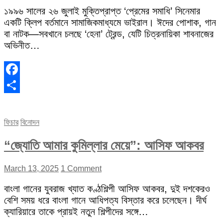
১৯৯৬ সালের ২৬ জুলাই মুক্তিপ্রাপ্ত ‘প্রেমের সমাধি’ সিনেমার
একটি ক্লিপ বর্তমানে সামাজিকমাধ্যমে ভাইরাল। ঈদের পোশাক, গান
বা নাটক—সবখানে চলছে ‘হেনা’ ট্রেন্ড, যেটি চিত্রনায়িকা শাবনাজের
অভিনীত…
Facebook
Share
ফিচার
বিনোদন
“জ্যোতি আমার কুমিল্লার মেয়ে”: আসিফ আকবর
March 13, 2025
1 Comment
বাংলা গানের যুবরাজ খ্যাত কণ্ঠশিল্পী আসিফ আকবর, দুই দশকেরও
বেশি সময় ধরে বাংলা গানে আধিপত্য বিস্তার করে চলেছেন। দীর্ঘ
ক্যারিয়ারে তাকে প্রায়ই নতুন শিল্পীদের সঙ্গে…