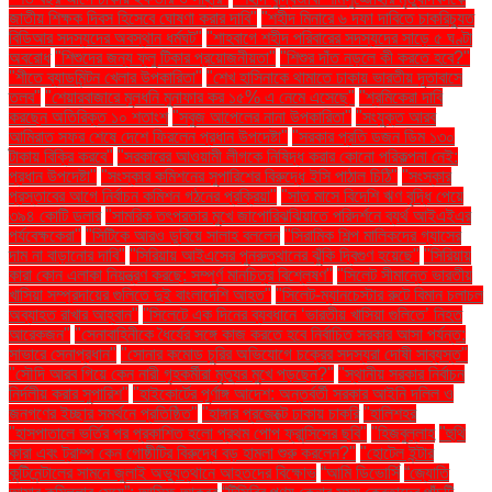
জাতীয় শিক্ষক দিবস হিসেবে ঘোষণা করার দাবি"
"শহীদ মিনারে ৬ দফা দাবিতে চাকরিচ্যুত
বিডিআর সদস্যদের অবস্থান ধর্মঘট"
"শাহবাগে শহীদ পরিবারের সদস্যদের সাড়ে ৫ ঘণ্টা
অবরোধ
"শিশুদের জন্য ফ্লু টিকার প্রয়োজনীয়তা"
"শিশুর দাঁত নড়লে কী করতে হবে?"
"শীতে ব্যাডমিন্টন খেলার উপকারিতা"
"শেখ হাসিনাকে থামাতে ঢাকায় ভারতীয় দূতাবাসে
তলব"
"শেয়ারবাজারে মূলধনি মুনাফার কর ১৫% এ নেমে এসেছে"
"শ্রমিকেরা দাবি
করছেন অতিরিক্ত ১০ শতাংশ
"সবুজ আপেলের নানা উপকারিতা"
"সংযুক্ত আরব
আমিরাত সফর শেষে দেশে ফিরলেন প্রধান উপদেষ্টা"
"সরকার প্রতি ডজন ডিম ১৩০
টাকায় বিক্রি করবে"
"সরকারের আওয়ামী লীগকে নিষিদ্ধ করার কোনো পরিকল্পনা নেই:
প্রধান উপদেষ্টা"
"সংস্কার কমিশনের সুপারিশের বিরুদ্ধে ইসি পাঠাল চিঠি"
"সংস্কার
প্রস্তাবের আগে নির্বাচন কমিশন গঠনের প্রক্রিয়া"
"সাত মাসে বিদেশি ঋণ বৃদ্ধি পেয়ে
৩৯৪ কোটি ডলার
"সামরিক তৎপরতার মুখে জাপোরিঝঝিয়াতে পরিদর্শনে ব্যর্থ আইএইএর
পর্যবেক্ষকেরা"
"সিটিকে আরও ডুবিয়ে সালাহ বললেন
"সিরামিক শিল্প মালিকদের গ্যাসের
দাম না বাড়ানোর দাবি"
"সিরিয়ায় আইএসের পুনরুত্থানের ঝুঁকি দ্বিগুণ হয়েছে"
"সিরিয়ায়
কারা কোন এলাকা নিয়ন্ত্রণ করছে: সম্পূর্ণ মানচিত্র বিশ্লেষণ"
"সিলেট সীমান্তে ভারতীয়
খাসিয়া সম্প্রদায়ের গুলিতে দুই বাংলাদেশি আহত"
"সিলেট-ম্যানচেস্টার রুটে বিমান চলাচল
অব্যাহত রাখার আহ্বান"
"সিলেটে এক দিনের ব্যবধানে ‘ভারতীয় খাসিয়া গু‌লিতে’ নিহত
আরেকজন"
"সেনাবাহিনীকে ধৈর্যের সঙ্গে কাজ করতে হবে নির্বাচিত সরকার আসা পর্যন্ত:
সাভারে সেনাপ্রধান"
"সোনার কমোড চুরির অভিযোগে চক্রের সদস্যরা দোষী সাব্যস্ত"
"সৌদি আরব গিয়ে কেন নারী গৃহকর্মীরা মৃত্যুর মুখে পড়ছেন?"
"স্থানীয় সরকার নির্বাচন
নির্দলীয় করার সুপারিশ"
"হাইকোর্টের পূর্ণাঙ্গ আদেশ: অন্তর্বর্তী সরকার আইনি দলিল ও
জনগণের ইচ্ছার সমর্থনে প্রতিষ্ঠিত"
"হাঙ্গার প্রজেক্টে ঢাকায় চাকরি
"হালিশহর
"হাসপাতালে ভর্তির পর প্রকাশিত হলো প্রথম পোপ ফ্রান্সিসের ছবি"
"হিজবুল্লাহ
"হুথি
কারা এবং ট্রাম্প কেন গোষ্ঠীটির বিরুদ্ধে বড় হামলা শুরু করলেন?"
"হোটেল ইন্টার
কন্টিনেন্টালের সামনে জুলাই অভ্যুত্থানে আহতদের বিক্ষোভ
“আমি ডিভোর্সি
“জ্যোতি