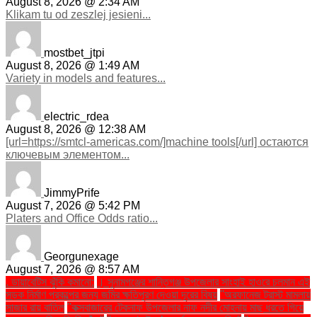
August 8, 2026 @ 2:34 AM
Klikam tu od zeszlej jesieni...
mostbet_jtpi
August 8, 2026 @ 1:49 AM
Variety in models and features...
electric_rdea
August 8, 2026 @ 12:38 AM
[url=https://smtcl-americas.com/]machine tools[/url] остаются
ключевым элементом...
JimmyPrife
August 7, 2026 @ 5:42 PM
Platers and Office Odds ratio...
Georgunexage
August 7, 2026 @ 8:57 AM
. ডায়াবেটিস ঝুঁকি কমানো:
। সুনামগঞ্জের শান্তিগঞ্জ উপজেলার সাংহাই হাওরে চলমান এই
সড়ক নির্মাণ প্রকল্পের জন্য জমির ক্ষতিপূরণ দেওয়া দূরের বিষয়
''অরফানেজ ট্রাস্ট মামলায়
সাজার রায় বাতিল
''কক্সবাজারের টেকনাফ উপজেলার নাফ নদীর মোহনায় মাছ ধরতে গিয়ে