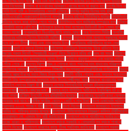
১৯ লাখের মতো মানুষ
প্রায় এক মাস হলো
ফজলে করিমের দুই ছেলের বিদেশ যাওয়ার
ওপর নিষেধাজ্ঞা
ফাঙ্গাস বা ছত্রাকের আক্রমণ রোধের জন্য যা করতে হবে
ফার্মের ডিম না
দেশি ডিম: পুষ্টি ও উপকারিতায় কোনটি এগিয়ে?
ফার্মের মুরগির ডিমের দাম বৃদ্ধি
ফিজিওথেরাপি -গুরুত্বপূর্ণ চিকিৎসা পদ্ধতি
ফিফার বর্ষসেরা ভিনিসিয়ুস জুনিয়র
ফিলিস্তিনি
বন্দীদের মধ্যে কারা মুক্তি পেতে পারে?
ফিলিস্তিনে আল জাজিরার সম্প্রচার বন্ধ
ফুটবলে
গোলটাই থাকে বেশি মনে
ফেইসবুকে ছড়িয়ে পড়া যশোরের ভিডিওটি ছিল ‘যেমন খুশি
তেমন সাজো’
ফেব্রুয়ারিতে বিএনপির মাঠে নামার ঘোষণা
ফের উত্তাল সিরিয়া
ফেলানীর
পরিবারের দায়িত্ব নিলেন উপদেষ্টা আসিফ
ফেসবুক
ফ্যাশনে তাক লাগাতে পুরুষদের মানতে
হবে এই ১০ টিপস
ফ্রিদা এবং তার ব্যথার চিত্র
ফ্লোরিডায় নারীশক্তির মধ্যে সেরা
জায়েদ
ফ্ল্যাট ও ব্যাংক হিসাব জব্দ
বইমেলায় তৌহিদুল ইসলামের ‘বিয়ে বাড়িতে ইয়ে’
বছরের প্রথম দিনেই ‘স্বৈরাচারী অঞ্জনা’ নিয়ে ফিরছেন মনির খান
বন্ধ বহু সড়ক
বরিশালে
চ্যাম্পিয়নদের বরণ জনসমুদ্রের আনন্দ উৎসব
বর্তমানে বায়ুদূষণ এমন এক ভয়াবহ পর্যায়ে
পৌঁছে গেছে যে
বললেন ট্রাম্প
বস্ত্র ও পোশাক খাতে গ্যাসের দাম বাড়ানোর পরিকল্পনা
স্থগিতের আহ্বান
বাকৃবিতে ১২০০ শিক্ষার্থীর অংশগ্রহণে ছাত্রশিবিরের গণইফতার
বাঙালি
জাতির আত্মগৌরবের মহান বিজয় দিবস আজ
বাঙালি নারীর পোশাক এবং ফ্যাশন সচেতনতা
বাঙালি হিন্দু সম্প্রদায়ের অন্যতম ধর্মীয় উৎসব লক্ষ্মীপূজা আজ
বাচ্চাকে খাওয়ানোর সময়
মোবাইল ফোনের বিকল্প কী?
বাজারে এসেছে গিগাবাইটের কৃত্রিম বুদ্ধিমত্তাযুক্ত
মাদারবোর্ড
বাজারে খেজুরের দাম ১
বাজারে নতুন স্টাইলিশ স্মার্টফোন ইনফিনিক্স হট ৫০
প্রো প্লাস
বাণিজ্য উপদেষ্টা শেখ বশিরউদ্দীন বলেছেন
বাবা-মায়ের অনুমতি ছাড়া ফেসবুক
ব্যবহার করা যাবে না
বার্ষিক সর্বোচ্চ বেতন ১ কোটি ৭ লাখ টাকা"
বাংলা একাডেমি সাহিত্য
পুরস্কার ২০২৪ পাচ্ছেন যাঁরা
বাংলা নিউজ
বাংলা সিনেমা
বাংলাদেশ জামায়াতে ইসলামের
আমির ডা. শফিকুর রহমান বলেছেন
বাংলাদেশ টেলিযোগাযোগ নিয়ন্ত্রণ কমিশন (বিটিআরসি)
চেয়ারম্যান মো. এমদাদ উল বারী জানিয়েছেন
বাংলাদেশ থেকে গার্মেন্টসের অর্ডার চলে
যাচ্ছে ভারত ও পাকিস্তানে
বাংলাদেশ ব্যাংক সরকারি ও বেসরকারি সব ব্যাংক শাখাকে
নির্দেশ দিয়েছে
বাংলাদেশ ভারতের কাছে তীব্র প্রতিবাদ জানিয়েছে
বাংলাদেশ সরকার