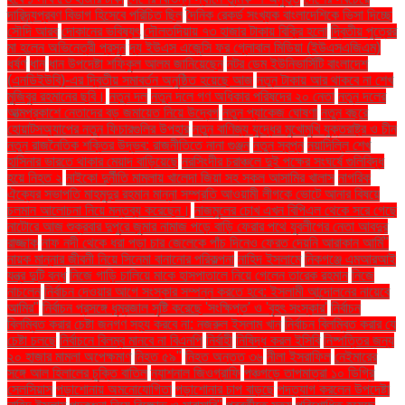
দারিদ্র্যপ্রবণ বিভাগ হিসেবে পরিচিত ছিল
দৈনিক রেকর্ড সংখ্যক বাংলাদেশিকে ভিসা দিচ্ছে
সৌদি আরব
দোকানের ভবিষ্যৎ
দৌলতদিয়ায় ৭৩ হাজার টাকায় বিক্রি হলো
দ্বিতীয় পুত্রের
মা হলেন অভিনেত্রী প্রসূন
দ্য ইউএস এজেন্সি ফর গ্লোবাল মিডিয়া (ইউএসএজিএম)
ধর্ষণ
ধান
ধান উপদেষ্টা শফিকুল আলম জানিয়েছেন
নটর ডেম ইউনিভার্সিটি বাংলাদেশ
(এনডিইউবি)-এর দ্বিতীয় সমাবর্তন অনুষ্ঠিত হয়েছে আজ
নতুন টাকায় আর থাকবে না শেখ
মুজিবুর রহমানের ছবি।
নতুন দল
নতুন দলে গণ অধিকার পরিষদের ২০ নেতা
নতুন দলের
আত্মপ্রকাশে নেতাদের বড় জমায়েত নিয়ে উদ্বেগ
নতুন প্যাকেজ ঘোষণা
নতুন বছরে
হোয়াটসঅ্যাপের নতুন ফিচারগুলির উপহার
নতুন বাণিজ্য যুদ্ধের মুখোমুখি যুক্তরাষ্ট্র ও চীন
নতুন রাজনৈতিক শক্তির উদ্ভব: রাজনীতিতে নানা গুঞ্জন
নতুন স্বপ্ন
নয়াদিল্লি শেখ
হাসিনার ভারতে থাকার মেয়াদ বাড়িয়েছে
নরসিংদীর চরাঞ্চলে দুই পক্ষের সংঘর্ষে গুলিবিদ্ধ
হয়ে নিহত ২
নাইকো দুর্নীতি মামলায় খালেদা জিয়া সহ সকল আসামির খালাস
নাগরিক
ঐক্যের সভাপতি মাহমুদুর রহমান মান্না সম্প্রতি আওয়ামী লীগকে ভোটে আনার বিষয়ে
চলমান আলোচনা নিয়ে মন্তব্য করেছেন।
নাজমুলের চোখ এখন বিপিএল থেকে সরে গেছে
নাটোরে আজ শুক্রবার দুপুরে জুমার নামাজ পড়ে বাড়ি ফেরার পথে যুবলীগের নেতা আবদুর
রাজ্জাক
নাফ নদী থেকে ধরা পড়া চার জেলেকে পাঁচ দিনেও ফেরত দেয়নি আরাকান আর্মি"
নায়ক মান্নার জীবনী নিয়ে সিনেমা বানানোর পরিকল্পনা
নাহিদ ইসলামে
নিকগঞ্জে এমআরআই
যন্ত্র দুটি বন্ধ
নিজে গাড়ি চালিয়ে মাকে হাসপাতালে নিয়ে গেলেন তারেক রহমান
নিজে
নাচলেন
নির্বাচন দেওয়ার আগে সংস্কার সম্পন্ন করতে হবে: ইসলামী আন্দোলনের নায়েবে
আমির"
নির্বাচন প্রসঙ্গে ধূম্রজাল সৃষ্টি করেছে 'সংক্ষিপ্ত' ও 'বৃহৎ সংস্কার'
নির্বাচন
বিলম্বিত করার চেষ্টা জনগণ সহ্য করবে না: নজরুল ইসলাম খান
নির্বাচন বিলম্বিত করার যে
চেষ্টা চলছে
নির্বাচনে বিলম্ব মানবে না বিএনপি
নির্বাহী
নিষিদ্ধ করল ইসিবি
নিষ্পত্তির জন্য
২০ হাজার মামলা অপেক্ষমাণ
নিহত ৫৯"
নিহত অন্তত ৩৬
নীলা ইসরাফিল
নেইমারের
সঙ্গে আল হিলালের চুক্তি বাতিল
ন্যাশনাল জিওগ্রাফি
পঞ্চগড়ে তাপমাত্রা ১০ ডিগ্রি
সেলসিয়াস
পড়াশোনায় অমনোযোগিতা
পড়াশোনার চাপ বাড়ছে
পদত্যাগ করলেন উপদেষ্টা