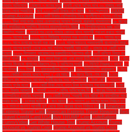
আমার কুমিল্লার মেয়ে”: আসিফ আকবর
“টিসিবির পণ্য কেনার সময় ক্রেতাদের পাঁচটি
প্রধান অভিযোগ”
“ডেঙ্গুতে ৭ জনের মৃত্যু
“দুবাই থেকে অবৈধ পথে ৩২ হাজার কোটি
টাকার সোনা প্রবাহিত”
“বর্ষে ২০০ কোটি টাকার বেশি বরাদ্দ
১ জন গ্রেপ্তার"
1000$
Trump Account
১০৩ কোটি টাকার হেলিকপ্টার নিয়ে অনুশীলনে গেলেন নেইমার
১২০০ টাকা প্যাকেজে হেলথ চেকআপের সুযোগ ইনসাফ বারাকাহ হাসপাতালে
১৮ বছরের
দীর্ঘ ক্যারিয়ারের সমাপ্তি টানলেন মাহমুদউল্লাহ রিয়াদ
১৯ বিশ্ববিদ্যালয়ে গুচ্ছ ভর্তি
বিজ্ঞপ্তি প্রকাশ
২ মার্চের পর থেকে গাজায় কোনও খাদ্য সামগ্রী প্রবেশ করতে পারেনি
২০০৮ সালের কথা
২০১১ সালে সিরিয়ায় গৃহযুদ্ধ শুরু হওয়ার পর
২০২১ সালের জুনে
২০২২ সালে ডলারের সংকট শুরু হলে
২০২৪ সালে সবচেয়ে প্রভাবশালী বাংলাদেশি কারা?
২০২৪ সালের জুলাই থেকে ১৯ মার্চ পর্যন্ত প্রবাসী আয় মোট ২ হাজার ৭৪ কোটি ডলার
হয়েছে
২০২৬ বিশ্বকাপ আয়োজনের গুরুদায়িত্ব ট্রাম্পের কাঁধে
২৮টি গুলিতে নিহত হন
ইন্দিরা গান্ধী
২৯ জানুয়ারি
২৯ বস্তা টাকা এবং এক বস্তা চিঠি পাওয়া গেছে
৩ মার্চ
৩ মার্চে
খালেদা জিয়াকে খালাসের বিরুদ্ধে লিভ টু আপিলের শুনানি
৩০ মিনিটে নিয়ন্ত্রণে আসে"
৩০
সেপ্টেম্বর
৩০০ টাকা!
৩৩ হামলাকারীসহ নিহত ৫৮
৩৬৯ ফিলিস্তিনি কারামুক্ত"
৪ দিনে
৮০০ কোটি! কোথায় থামবে 'পুষ্পা ২' এর আয়?
৪১ বছরে বিচার শেষ হয়নি
৪৩তম
বিসিএস বাদ পড়াদের আবেদন পুনর্বিবেচনার সভা বৃহস্পতিবার
৫ টাকা বেশি
৫ শতাংশই
থাকবে পূর্বের মতো"
৫০০ কোটি টাকা দেবে: নতুন টাকা ছাপানোর প্রয়োজন নেই
৬ মার্চ
৬৭৫ টাকায় আমদানি
৭ আগস্ট ২০০৫: মেসির অভিষেকের দিন
৭ বছরের শিশুকে আইটি
কোম্পানিতে চাকরির প্রস্তাব
৭৩০ কোটি টাকার ‘প্রবাসী আয় নাটক’ কি কালোটাকা সাদা
করার জন্য?
৮ চক্রের জড়িত"
৮ জন আহত
৮.৬ শতাংশ ১৮ মাসের মধ্যে নির্বাচন চান
৮.৭ শতাংশ জনগণ আগামী দুই থেকে তিন বছরের মধ্যে নির্বাচন চান
AI
American
Express Travel Card
American Express Travel Rewards
Best
Travel Credit Card USA
Buy TRUMP Coin
CuteBabies
FunnyVideo
Get White House Tour
Trump Account
Trump
Account vs Trump Coin:
Trump Account vs Trump Coin: