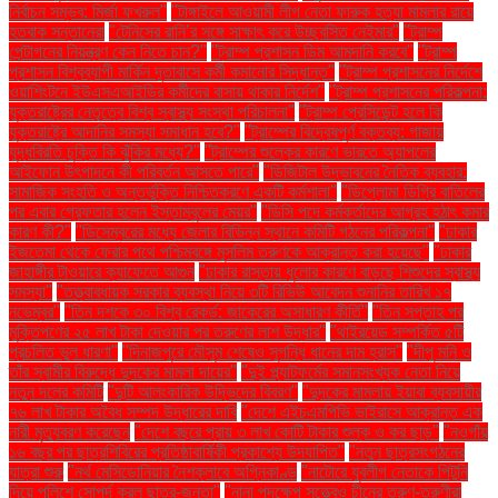
নির্বাচন সম্ভব: মির্জা ফখরুল"
"টাঙ্গাইলে আওয়ামী লীগ নেতা ফারুক হত্যা মামলার রায়ে
হতবাক সন্তানেরা
"টেনিসের রানি’র সঙ্গে সাক্ষাৎ করে উচ্ছ্বসিত নেইমার"
"ট্রাম্প
পেন্টাগনের নিয়ন্ত্রণ কেন নিতে চান?"
"ট্রাম্প প্রশাসন ডিম আমদানি করবে"
"ট্রাম্প
প্রশাসন বিশ্বব্যাপী মার্কিন দূতাবাসে কর্মী কমানোর সিদ্ধান্ত"
"ট্রাম্প প্রশাসনের নির্দেশে
ওয়াশিংটনে ইউএসএআইডির কর্মীদের বাসায় থাকার নির্দেশ"
"ট্রাম্প প্রশাসনের পরিকল্পনা:
যুক্তরাষ্ট্রের নেতৃত্বে বিশ্ব স্বাস্থ্য সংস্থা পরিচালনা"
"ট্রাম্প প্রেসিডেন্ট হলে কি
যুক্তরাষ্ট্রে আদানির সমস্যা সমাধান হবে?"
"ট্রাম্পের বিদ্বেষপূর্ণ বক্তব্য: গাজায়
যুদ্ধবিরতি চুক্তি কি ঝুঁকির মধ্যে?"
"ট্রাম্পের শুল্কের কারণে ভারতে অ্যাপলের
আইফোন উৎপাদনে কী পরিবর্তন আসতে পারে"
"ডিজিটাল উদ্ভাবনের নৈতিক ব্যবহার:
সামাজিক সংহতি ও অন্তর্ভুক্তি নিশ্চিতকরণে একটি কর্মশালা"
"ডিপ্লোমা ডিগ্রি বাতিলের
পর এবার গ্রেফতার হলেন ইস্তাম্বুলের মেয়র"
"ডিসি পদে কর্মকর্তাদের আগ্রহ হঠাৎ কমার
কারণ কী?"
"ডিসেম্বরের মধ্যে জেলার বিভিন্ন স্থানে কমিটি গঠনের পরিকল্পনা"
"ঢাকার
ইজতেমা থেকে ফেরার পথে পশ্চিমবঙ্গে মুসলিম তরুণকে আক্রান্ত করা হয়েছে"
"ঢাকার
জাহাঙ্গীর টাওয়ারে ক্যাফেতে আগুন
"ঢাকার রাস্তায় ধুলোর কারণে বাড়ছে শিশুদের স্বাস্থ্য
সমস্যা"
"তত্ত্বাবধায়ক সরকার ব্যবস্থা নিয়ে ৩টি রিভিউ আবেদন শুনানির তারিখ ১৭
নভেম্বর"
"তিন দশকে ৩০ বিশ্ব রেকর্ড: জাকেরের অসাধারণ কীর্তি"
"তিন সপ্তাহ পর
মুক্তিপণের ২৫ লাখ টাকা দেওয়ার পর তরুণের লাশ উদ্ধার"
"থাইরয়েড সম্পর্কিত ৫টি
প্রচলিত ভুল ধারণা"
"দিনাজপুরে মৌসুম শেষেও সুগন্ধি ধানের দাম হ্রাস"
"দীপু মনি ও
তাঁর স্বামীর বিরুদ্ধে দুদকের মামলা দায়ের"
"দুই প্ল্যাটফর্মের সমানসংখ্যক নেতা নিয়ে
নতুন দলের কমিটি
"দুটি আলংকারিক উদ্ভিদের বিবরণ"
"দুদকের মামলায় ইয়াবা ব্যবসায়ীর
৭৬ লাখ টাকার অবৈধ সম্পদ উদ্ধারের দাবি
"দেশে এইচএমপিভি ভাইরাসে আক্রান্ত এক
নারী মৃত্যুবরণ করেছেন
"দেশে বছরে প্রায় ৩ লাখ কোটি টাকার শুল্ক ও কর ছাড়"
"নওগাঁয়
১৬ বছর পর ছাত্রশিবিরের প্রতিষ্ঠাবার্ষিকী প্রকাশ্যে উদযাপিত"
"নতুন ছাত্রসংগঠনের
যাত্রা শুরু
"নর্থ মেসিডোনিয়ার নৈশক্লাবে অগ্নিকাণ্ড
"নাটোরে যুবলীগ নেতাকে পিটুনি
দিয়ে পুলিশে সোপর্দ করল ছাত্র-জনতা"
"নানা পদক্ষেপ সত্ত্বেও চীনের তরুণ-তরুণীরা