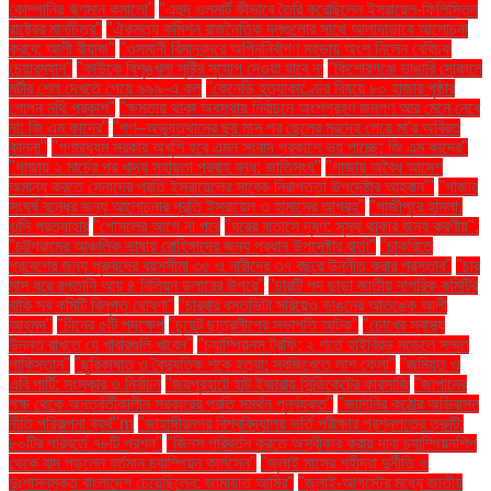
কোম্পানির ঋণমান কমালো"
"এহুদ ওলমার্ট কীভাবে তৈরি করেছিলেন ইসরায়েল-ফিলিস্তিন
রাষ্ট্রের মানচিত্র"
"ঐকমত্য কমিশন রাজনৈতিক দলগুলোর সাথে আলাদাভাবে আলোচনা
করবে: আলী রীয়াজ"
"ওসমানী বিমানবন্দরে অগ্নিনির্বাপণ মহড়ায় অংশ নিলেন বেবিচক
চেয়ারম্যান"
"কাউকে বিশৃঙ্খলা সৃষ্টির সুযোগ দেওয়া যাবে না
"কিশোরগঞ্জে ভাঙারি দোকানে
মর্টার শেল দেখতে পেয়ে ৯৯৯-এ কল
"কেনেডি হত্যাকাণ্ডের বিষয়ে ৮০ হাজার পৃষ্ঠার
গোপন নথি প্রকাশ"
"ক্ষমতায় থাকা অবস্থায় নির্বাচনে অংশগ্রহণ জনগণ আর মেনে নেবে
না: জি এম কাদের"
"গণ–অভ্যুত্থানের ছয় মাস পর ছেলের মরদেহ পেয়ে মা'র অবিরত
কান্না"
"গণমাধ্যম সরকার অখুশি হবে এমন সংবাদ প্রকাশে ভয় পাচ্ছে: জি এম কাদের"
"গাজায় ২ মার্চের পর খাদ্য সহায়তা প্রবাহ বন্ধ: জাতিসংঘ"
"গাজায় অবৈধ আদেশ
অমান্য করতে সেনাদের প্রতি ইসরায়েলের সাবেক নিরাপত্তা উপদেষ্টার আহ্বান"'
"গাজার
সংঘর্ষ বন্ধের জন্য আলোচনার প্রতি ইসরায়েল ও হামাসের আগ্রহ"
"গাজীপুরে হামলা:
ওসি প্রত্যাহার
"গোসলের আগে না পরে
"ঘরের বাতাসে দূষণ: সুস্থ থাকার জন্য করণীয়".
"চট্টগ্রামের আঞ্চলিক ভাষায় রোহিঙ্গাদের জন্য প্রধান উপদেষ্টার বার্তা"
"চাকরিতে
প্রবেশের জন্য পুরুষদের বয়সসীমা ৩৫ ও নারীদের ৩৭ বছরে উন্নীত করার প্রস্তাব"
"চার
মাস ধরে রপ্তানি আয় ৪ বিলিয়ন ডলারের উপরে"
"চারটি পদ ছাড়া জাতীয় নাগরিক কমিটির
বাকি সব কমিটি বিলুপ্ত ঘোষণা"
"চারবার বসতভিটা সরিয়েও ভাঙনের আতঙ্কে আলী
আহমদ"
"চীনের ৫টি পদক্ষেপ
"চুয়েট ছাত্রলীগের সভাপতি আটক"
"চোখের স্বাস্থ্য
উন্নত রাখতে যে খাবারগুলি খাবেন"
"চ্যাম্পিয়নস ট্রফি: ২ শর্তে হাইব্রিড মডেলে সম্মত
পাকিস্তান"
"ছুরিকাঘাত ও বৈদ্যুতিক শকে হত্যা: সবজিখেতে লাশ ফেলা"
"জমিয়ত ও
এবি পার্টি: সংস্কার ও নির্বাচন
"জয়পুরহাটে হাট ইজারায় সিন্ডিকেটের কারসাজি
"জাপানের
পক্ষ থেকে অন্তর্বর্তীকালীন সরকারের প্রতি সমর্থন পুনর্ব্যক্ত"
"জার্মানির কঠোর অভিবাসন
নীতি পরিকল্পনা ব্যর্থ"m
"জাহাঙ্গীরনগর বিশ্ববিদ্যালয় ভর্তি পরীক্ষার প্রশ্নপত্রে ত্রুটি:
৮০টির পরিবর্তে ৭৮টি প্রশ্ন"
"জিনস পরিবর্তন করতে অস্বীকার করায় দাবা চ্যাম্পিয়নশিপ
থেকে বাদ পড়লেন বর্তমান চ্যাম্পিয়ন কার্লসেন"
"জুলাই মাসের শহীদরা দুর্নীতি ও
দুঃশাসনমুক্ত বাংলাদেশ চেয়েছিলেন: জামায়াত আমির"
"জুলাই-আগস্টের মধ্যে জাতীয়