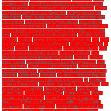
Trump Account
১০৩ কোটি টাকার হেলিকপ্টার নিয়ে অনুশীলনে গেলেন নেইমার
১২০০ টাকা প্যাকেজে হেলথ চেকআপের সুযোগ ইনসাফ বারাকাহ হাসপাতালে
১৮ বছরের
দীর্ঘ ক্যারিয়ারের সমাপ্তি টানলেন মাহমুদউল্লাহ রিয়াদ
১৯ বিশ্ববিদ্যালয়ে গুচ্ছ ভর্তি
বিজ্ঞপ্তি প্রকাশ
২ মার্চের পর থেকে গাজায় কোনও খাদ্য সামগ্রী প্রবেশ করতে পারেনি
২০০৮ সালের কথা
২০১১ সালে সিরিয়ায় গৃহযুদ্ধ শুরু হওয়ার পর
২০২১ সালের জুনে
২০২২ সালে ডলারের সংকট শুরু হলে
২০২৪ সালে সবচেয়ে প্রভাবশালী বাংলাদেশি কারা?
২০২৪ সালের জুলাই থেকে ১৯ মার্চ পর্যন্ত প্রবাসী আয় মোট ২ হাজার ৭৪ কোটি ডলার
হয়েছে
২০২৬ বিশ্বকাপ আয়োজনের গুরুদায়িত্ব ট্রাম্পের কাঁধে
২৮টি গুলিতে নিহত হন
ইন্দিরা গান্ধী
২৯ জানুয়ারি
২৯ বস্তা টাকা এবং এক বস্তা চিঠি পাওয়া গেছে
৩ মার্চ
৩ মার্চে
খালেদা জিয়াকে খালাসের বিরুদ্ধে লিভ টু আপিলের শুনানি
৩০ মিনিটে নিয়ন্ত্রণে আসে"
৩০
সেপ্টেম্বর
৩০০ টাকা!
৩৩ হামলাকারীসহ নিহত ৫৮
৩৬৯ ফিলিস্তিনি কারামুক্ত"
৪ দিনে
৮০০ কোটি! কোথায় থামবে 'পুষ্পা ২' এর আয়?
৪১ বছরে বিচার শেষ হয়নি
৪৩তম
বিসিএস বাদ পড়াদের আবেদন পুনর্বিবেচনার সভা বৃহস্পতিবার
৫ টাকা বেশি
৫ শতাংশই
থাকবে পূর্বের মতো"
৫০০ কোটি টাকা দেবে: নতুন টাকা ছাপানোর প্রয়োজন নেই
৬ মার্চ
৬৭৫ টাকায় আমদানি
৭ আগস্ট ২০০৫: মেসির অভিষেকের দিন
৭ বছরের শিশুকে আইটি
কোম্পানিতে চাকরির প্রস্তাব
৭৩০ কোটি টাকার ‘প্রবাসী আয় নাটক’ কি কালোটাকা সাদা
করার জন্য?
৮ চক্রের জড়িত"
৮ জন আহত
৮.৬ শতাংশ ১৮ মাসের মধ্যে নির্বাচন চান
৮.৭ শতাংশ জনগণ আগামী দুই থেকে তিন বছরের মধ্যে নির্বাচন চান
AI
American
Express Travel Card
American Express Travel Rewards
Best
Travel Credit Card USA
Buy TRUMP Coin
CuteBabies
FunnyVideo
Get White House Tour
Trump Account
Trump
Account vs Trump Coin:
Trump Account vs Trump Coin:
Here's the Difference Everyone's Googling (2026 Guide)
Trump Coin
Trump crypto coin
USA's World Cup Run Just
Got a Crypto Twist — Here's What That Actually Means