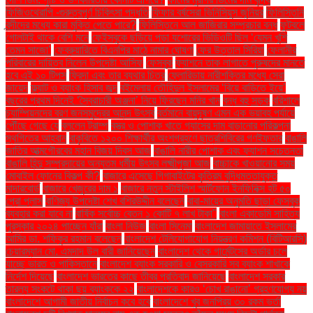
ফিজিওথেরাপি -গুরুত্বপূর্ণ চিকিৎসা পদ্ধতি
ফিফার বর্ষসেরা ভিনিসিয়ুস জুনিয়র
ফিলিস্তিনি
বন্দীদের মধ্যে কারা মুক্তি পেতে পারে?
ফিলিস্তিনে আল জাজিরার সম্প্রচার বন্ধ
ফুটবলে
গোলটাই থাকে বেশি মনে
ফেইসবুকে ছড়িয়ে পড়া যশোরের ভিডিওটি ছিল ‘যেমন খুশি
তেমন সাজো’
ফেব্রুয়ারিতে বিএনপির মাঠে নামার ঘোষণা
ফের উত্তাল সিরিয়া
ফেলানীর
পরিবারের দায়িত্ব নিলেন উপদেষ্টা আসিফ
ফেসবুক
ফ্যাশনে তাক লাগাতে পুরুষদের মানতে
হবে এই ১০ টিপস
ফ্রিদা এবং তার ব্যথার চিত্র
ফ্লোরিডায় নারীশক্তির মধ্যে সেরা
জায়েদ
ফ্ল্যাট ও ব্যাংক হিসাব জব্দ
বইমেলায় তৌহিদুল ইসলামের ‘বিয়ে বাড়িতে ইয়ে’
বছরের প্রথম দিনেই ‘স্বৈরাচারী অঞ্জনা’ নিয়ে ফিরছেন মনির খান
বন্ধ বহু সড়ক
বরিশালে
চ্যাম্পিয়নদের বরণ জনসমুদ্রের আনন্দ উৎসব
বর্তমানে বায়ুদূষণ এমন এক ভয়াবহ পর্যায়ে
পৌঁছে গেছে যে
বললেন ট্রাম্প
বস্ত্র ও পোশাক খাতে গ্যাসের দাম বাড়ানোর পরিকল্পনা
স্থগিতের আহ্বান
বাকৃবিতে ১২০০ শিক্ষার্থীর অংশগ্রহণে ছাত্রশিবিরের গণইফতার
বাঙালি
জাতির আত্মগৌরবের মহান বিজয় দিবস আজ
বাঙালি নারীর পোশাক এবং ফ্যাশন সচেতনতা
বাঙালি হিন্দু সম্প্রদায়ের অন্যতম ধর্মীয় উৎসব লক্ষ্মীপূজা আজ
বাচ্চাকে খাওয়ানোর সময়
মোবাইল ফোনের বিকল্প কী?
বাজারে এসেছে গিগাবাইটের কৃত্রিম বুদ্ধিমত্তাযুক্ত
মাদারবোর্ড
বাজারে খেজুরের দাম ১
বাজারে নতুন স্টাইলিশ স্মার্টফোন ইনফিনিক্স হট ৫০
প্রো প্লাস
বাণিজ্য উপদেষ্টা শেখ বশিরউদ্দীন বলেছেন
বাবা-মায়ের অনুমতি ছাড়া ফেসবুক
ব্যবহার করা যাবে না
বার্ষিক সর্বোচ্চ বেতন ১ কোটি ৭ লাখ টাকা"
বাংলা একাডেমি সাহিত্য
পুরস্কার ২০২৪ পাচ্ছেন যাঁরা
বাংলা নিউজ
বাংলা সিনেমা
বাংলাদেশ জামায়াতে ইসলামের
আমির ডা. শফিকুর রহমান বলেছেন
বাংলাদেশ টেলিযোগাযোগ নিয়ন্ত্রণ কমিশন (বিটিআরসি)
চেয়ারম্যান মো. এমদাদ উল বারী জানিয়েছেন
বাংলাদেশ থেকে গার্মেন্টসের অর্ডার চলে
যাচ্ছে ভারত ও পাকিস্তানে
বাংলাদেশ ব্যাংক সরকারি ও বেসরকারি সব ব্যাংক শাখাকে
নির্দেশ দিয়েছে
বাংলাদেশ ভারতের কাছে তীব্র প্রতিবাদ জানিয়েছে
বাংলাদেশ সরকার
তারল্য সংকটে থাকা ছয় ব্যাংককে ২২
বাংলাদেশকে কারও ‘চোখ রাঙানো’ গ্রহণযোগ্য নয়
বাংলাদেশে আগামী জাতীয় নির্বাচন কবে হবে
বাংলাদেশে খুব জনপ্রিয় ৩০ রকম ভর্তা