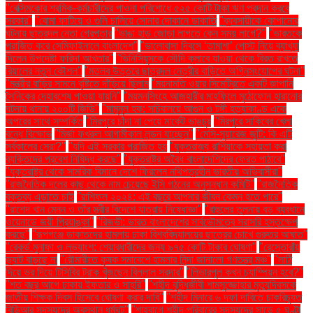
"বেক্সিমকোর শ্রমিক-কর্মচারীদের পাওনা পরিশোধে ৫২৫ কোটি টাকা ঋণ প্রদান করবে
সরকার"
"বোমা ফাটিয়ে ও গুলি চালিয়ে সোনার দোকানে ডাকাতি
"ব্যবসায়ীকে কোপানোর
ঘটনায় ছাত্রদল নেতা গ্রেপ্তার
"ভাঙা হাড় জোড়া লাগতে কেন সময় লাগে?"
"ভারতকে
পরাজিত করে সেমিফাইনালে বাংলাদেশ"
"ভালোবাসা দিবসে ‘তামাশা’ পোস্ট নিয়ে ব্যাখ্যা
দিলেন উপদেষ্টা ফরিদা আখতার"
"ভিনিসিয়ুসকে সৌদি ক্লাবে যাওয়া থেকে বিরত রাখতে
রিয়ালের নতুন কৌশল"
"মতলব উত্তরে ছাত্রদল নেত্রীর বাড়িতে অগ্নিসংযোগের ঘটনা"
"মন্ত্রীর বাড়ির সামনে বৃষ্টিতে দাঁড়িয়ে ছিলাম
"ময়নামতি ওয়ার সিমেট্রিতে একটি জাপানি
সৈনিকের দেহাবশেষ পাওয়া যায়নি"
"ময়মনসিংহে আজহারীর মাহফিলে মুঠোফোন হারানোর
ঘটনায় থানায় ২০০টি জিডি"
"মামুনুল হক: সচিবালয়ে আগুন ও টঙ্গী হত্যাকাণ্ড একে
অপরের সাথে সম্পর্কিত
"মিরপুরে চাঁদা না পেয়ে মার্কেট ভাঙচুর
"মিরপুরে সাকিবের খেলা
বন্ধে বিক্ষোভ
"মির্জা ফখরুল আগামীকাল লন্ডন যাচ্ছেন"
"মেসি-সুয়ারেজ জুটি: কি এটি
সর্বকালের সেরা?"
"যদি এই সরকার পরাজিত হয়
"যুক্তরাজ্য রাশিয়াকে সহায়তা করা
ব্যক্তিদের প্রবেশ নিষিদ্ধ করছে"
"যুক্তরাষ্ট্র অবৈধ বাংলাদেশিদের ফেরত পাঠাবে"
"যুক্তরাষ্ট্র থেকে সামরিক বিমানে দেশে ফিরলেন নথিপত্রহীন ভারতীয় অভিবাসীরা"
"রাজনৈতিক দলের কাছ থেকে নাম চেয়েছে ইসি গঠনের অনুসন্ধান কমিটি"
"রাজনৈতিক
বক্তব্য এড়াতে চাই
"রাশিফল ২০২৪: এই বছরে আপনার জীবন কেমন হতে পারে"
"রাশেদ খান মেনন ও তাঁর স্ত্রীর বিদেশে যাত্রায় নিষেধাজ্ঞা"
"রাহুলের তুলনায় বড় ব্যবধানে
ওয়েনাডে জয়ী প্রিয়াঙ্কা"
"রিজভী: ভারত বাংলাদেশের সার্বভৌমত্বে সরাসরি হস্তক্ষেপ
করছে"
"রূপগঞ্জে ডাকাতদের হামলায় ঢাকা বিশ্ববিদ্যালয়ের ছাত্রের চোখে গুরুতর আঘাত"
"রেকর্ড মুনাফা ও লভ্যাংশ: শেয়ারধারীদের জন্য ৯৭৫ কোটি টাকার ঘোষণা"
"রেস্তোরাঁয়
ভ্যাট বাড়ছে না
"রৌমারীতে কৃষক সমাবেশে হামলার নিন্দা জানালো গণতন্ত্র মঞ্চ"
"লাঠি
দিয়ে ভর দিয়ে টিসিবির ট্রাক খুঁজছেন বিল্লাল সরদার"
"লিভারপুল কখন চ্যাম্পিয়ন হবে?"
"শত বছর আগে ঢাকায় ইফতার ও সাহ্‌রি"
"শহীদ বুদ্ধিজীবী শামসুজ্জোহার মৃত্যুদিবসকে
জাতীয় শিক্ষক দিবস হিসেবে ঘোষণা করার দাবি"
"শহীদ মিনারে ৬ দফা দাবিতে চাকরিচ্যুত
বিডিআর সদস্যদের অবস্থান ধর্মঘট"
"শাহবাগে শহীদ পরিবারের সদস্যদের সাড়ে ৫ ঘণ্টা