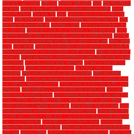
দিতে পারে - নতুন গবেষণা
তামিল নাড়ু
তার জন্য আমি দুঃখিত'
তারকা
তারুণ্যের শক্তিতে
‘সব সম্ভব’
তাহসানের কারণেই রোজা ও তার প্রেমিকের ব্রেকআপ হয়েছিল
তিব্বতে
শক্তিশালী ভূমিকম্প
তীব্র হচ্ছে শীত
তুরস্ক
তুরস্কের সরকার থেকে ইস্তানবুলে ফ্রি
ইফতার
তুলসী গ্যাবার্ড বলেন
তৃতীয় প্রান্তিকে ইউসিবির শেয়ারপ্রতি আয় বৃদ্ধি"
তৃতীয়
বিয়ে নিয়ে মুখ খুললেন শাকিব খান
তেঁতুলিয়ায় ৮ ডিগ্রি
ত্বক ও চুল ভালো রাখতে খেতে
হবে যেসব খাবার
ত্রিশের আগে ভেঙে গেল এ আর রহমান ও সায়রা বানুর সংসার
ৎস্য ও
প্রাণিসম্পদ উপদেষ্টা ফরিদা আখতার সম্প্রতি ফেসবুকে যে পোস্টটি দিয়েছেন
থাইল্যান্ডে
৬ মাস ধরে নিখোঁজ বাংলাদেশি যুবক থাই নারীর সঙ্গে হোটেলে পাওয়া গেল!
থাকছে ‘জুলাই
চত্বর’
দশরথ রঙ্গশালা
দিনাজপুরে বিএনপির মিছিলে ককটেল হামলার ঘটনায় আওয়ামী লীগ
দিল্লির মুখ্যমন্ত্রী হিসেবে শপথ নিলেন বিজেপি নেত্রী রেখা গুপ্ত
দীর্ঘদিন অল্প অল্প জ্বর -
অবহেলা নয়
দুই দিন ধরে ইসরায়েল যেভাবে ফিলিস্তিনের গাজার নিরীহ মানুষের ওপর বর্বর
হামলা চালাচ্ছে
দুই দেশের নেতাদের কঠোর প্রতিক্রিয়া"
দুই বছর পর আবার শুরু হলো
জাহাজ রপ্তানি
দুটোই সমান গুরুত্বপূর্ণ মনে করে"
দুধ বিক্রেতা থেকে সেনার
লেফটেন্যান্ট!
দুর্নীতি দমন কমিশন (দুদক) এর আবেদন অনুযায়ী
দুর্নীতি দমন কমিশন
(দুদক) গতকাল
দুর্বল ব্যাংকের গ্রাহকদের উদ্দেশে বাংলাদেশ ব্যাংকের গভর্নরের আশ্বাস
দেড় কোটি টাকা আত্মসাতের অভিযোগ"
দেশকে ধ্বংসের পথে নিয়ে গিয়ে আ.লীগ নেতারা
পালিয়েছেন"
দেশীয় সয়াবিনের ৮০ শতাংশ উৎপাদিত হয় যে জেলা থেকে
দেশে দেশে
রমজান পালনে সাংস্কৃতিক ভিন্নতা
দেশে প্রথমবারের মতো উদযাপিত হচ্ছে কৃষক দিবস
দেশের ১১টি শিক্ষা বোর্ডের অধীনে অনুষ্ঠিত এ বছরের এইচএসসি ও সমমান পরীক্ষার
ফলাফল মঙ্গলবার (১৫ অক্টোবর) প্রকাশিত হবে
দেশের অর্থনীতি উল্টো পথে যাচ্ছে
দেশের
প্রথম প্রযুক্তিনির্ভর অ্যানিম্যাল ওয়েলফেয়ার প্ল্যাটফর্ম 'পেটগো'
দেশের বাজারে সোনার
দাম প্রতি ভরি ২ হাজার ৬১৩ টাকা বাড়ছে। এর ফলে ভালো মানের এক ভরি সোনার দাম
হবে ১ লাখ ৫৩ হাজার টাকা
দেশের বিভিন্ন স্থানে ভূমিকম্প অনুভূত
দেশের সবচেয়ে
দারিদ্র্যপ্রবণ বিভাগ হিসেবে পরিচিত ছিল
দৈনিক রেকর্ড সংখ্যক বাংলাদেশিকে ভিসা দিচ্ছে
সৌদি আরব
দোকানের ভবিষ্যৎ
দৌলতদিয়ায় ৭৩ হাজার টাকায় বিক্রি হলো
দ্বিতীয় পুত্রের