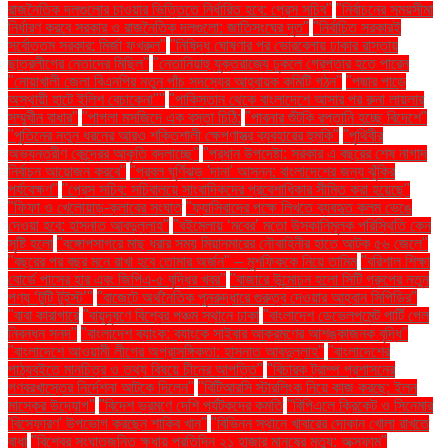
রাজনৈতিক দলগুলোর চাওয়ার ভিত্তিতে নির্ধারিত হবে: প্রেস সচিব"
"নির্বাচনের সময়সীমা
নির্ধারণ করবে সরকার ও রাজনৈতিক দলগুলো: জাতিসংঘের দূত"
"নির্বাচিত সরকারই
সর্বোত্তম সরকার: মির্জা ফখরুল"
"নিষিদ্ধ ঘোষণার পর ভোরবেলায় ঢাকার রাস্তায়
ছাত্রলীগের নেতাদের মিছিল"
"নেতানিয়াহু যুক্তরাজ্যে ঢুকলে গ্রেপ্তার হতে পারেন
"নোয়াখালী জেলা বিএনপির নতুন পাঁচ সদস্যের আহ্বায়ক কমিটি গঠন"
"পদ্মার পাড়ে
অস্থায়ী হাটে ইলিশ বেচাকেনা"''
"পাকিস্তান থেকে বাংলাদেশে আসার পর রুনা লায়লার
সম্মুখীন বাধার"
"পাগলা মসজিদে এক বস্তা চিঠি:
"পাবনার শুঁটকি রপ্তানি হচ্ছে বিদেশে"
"পুতিনের নতুন ধরনের আরও শক্তিশালী ক্ষেপণাস্ত্র ব্যবহারের হুমকি"
"পৃথিবীর
অভ্যন্তরীণ কেন্দ্রের আকৃতি বদলাচ্ছে"
"প্রধান উপদেষ্টা: সরকার এ বছরের শেষ নাগাদ
নির্বাচন আয়োজন করবে"
"প্রবল ঘূর্ণিঝড় 'দানা' আসন্ন: বাংলাদেশের জন্য ঝুঁকির
পর্যবেক্ষণ"
"প্রেস সচিব: সচিবালয়ে সাংবাদিকদের প্রবেশাধিকার সীমিত করা হয়েছে"
"ফিফা ও খেলোয়াড়-ক্লাবের সংঘাত
"ফ্যাসিবাদের পক্ষে লিখতে ব্যবহৃত কলম ভেঙে
দেওয়া হবে: হাসনাত আবদুল্লাহ"
"বইমেলায় ‘মবের’ মতো উসকানিমূলক পরিস্থিতি কেন
সৃষ্টি হলো
"বঙ্গোপসাগরে মাছ ধরার সময় মিয়ানমারের নৌবাহিনীর হাতে আটক ৫৬ জেলে"
"বছরের পর বছর মনে রাখা হবে তোমার অর্জন" – মুশফিককে নিয়ে তামিম
"বরিশাল শিক্ষা
বোর্ডে পাসের হার এবং জিপিএ-৫ বৃদ্ধির খবর"
"বাজারে উন্মোচন হলো সিটি গ্রুপের নতুন
পণ্য ‘টুটি টুইস্ট’"
"বাজেটে অর্থনৈতিক পুনরুদ্ধারে গুরুত্ব দেওয়ার আহ্বান সিপিডির"
"বাবা কারাগারে
"বায়ুদূষণে বিশ্বের পঞ্চম স্থানে ঢাকা
"বাংলাদেশ ডেভেলপমেন্ট পার্টি পেল
নিবন্ধন সনদ"
"বাংলাদেশ ব্যাংক: ব্যাংকে সাইবার আক্রমণের আশঙ্কাজনক বৃদ্ধি"
"বাংলাদেশে আওয়ামী লীগের অপ্রাসঙ্গিকতা: হাসনাত আবদুল্লাহ"
"বাংলাদেশের
পাঠ্যবইতে মানচিত্র ও তথ্য বিষয়ে চীনের আপত্তি"
"বিচারক ট্রাম্প প্রশাসনের
গণবরখাস্তের নির্দেশনা আটকে দিলেন"
"বিটিআরসি স্টারলিংক নিয়ে কাজ করছে: ইলন
মাস্কের উদ্যোগ"
"বিদেশ ভ্রমণে দেশি পর্যটকদের কমতি
"বিপিএলে ক্রিকেট ও সিনেমার
'বিস্ফোরণ' উপভোগ করছেন শাকিব খান"
"বিভিন্ন স্থানে খাবারের দোকান খোলা রাখতে
বাধা
"বিশ্বের সংঘাতজনিত ক্ষুধায় প্রতিদিন ২১ হাজার মানুষের মৃত্যু: অক্সফাম"