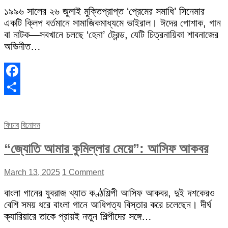
১৯৯৬ সালের ২৬ জুলাই মুক্তিপ্রাপ্ত ‘প্রেমের সমাধি’ সিনেমার
একটি ক্লিপ বর্তমানে সামাজিকমাধ্যমে ভাইরাল। ঈদের পোশাক, গান
বা নাটক—সবখানে চলছে ‘হেনা’ ট্রেন্ড, যেটি চিত্রনায়িকা শাবনাজের
অভিনীত…
Facebook
Share
ফিচার
বিনোদন
“জ্যোতি আমার কুমিল্লার মেয়ে”: আসিফ আকবর
March 13, 2025
1 Comment
বাংলা গানের যুবরাজ খ্যাত কণ্ঠশিল্পী আসিফ আকবর, দুই দশকেরও
বেশি সময় ধরে বাংলা গানে আধিপত্য বিস্তার করে চলেছেন। দীর্ঘ
ক্যারিয়ারে তাকে প্রায়ই নতুন শিল্পীদের সঙ্গে…