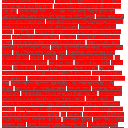
ও সমমান পরীক্ষা শুরু হবে ১০ এপ্রিল
এসএসসি ফরম পূরণের সময়সীমা বাড়ানো হয়েছে
এ্যানিকে পাঠানো হচ্ছে বিশ্ব সাঁতারে
ওই দিন বিকেলে অলিউল্লাহকে বাড়ি থেকে তুলে
নেয় পুলিশ
ওয়ালটন ফ্রিজ কিনে ২০ লাখ টাকা পেলেন কলেজ শিক্ষার্থী রাশেদ আলী
ওয়াশিংটনে হেলিকপ্টারের সঙ্গে সংঘর্ষে উড়োজাহাজ নদীতে বিধ্বস্ত
কমিশন দেশের চারটি
প্রদেশ গঠনের পরিকল্পনা করছে
কয়লা আমদানি না হওয়া পর্যন্ত বিদ্যুৎকেন্দ্র বন্ধ থাকবে
কয়লাসঙ্কটের কারণে বন্ধ মহেশখালী তাপবিদ্যুৎ কেন্দ্র
করমজলে তিন দিনে ৭৫০০
দর্শনার্থী
কর্ণফুলী টানেল
কলসিন্দুর গ্রামের অদম্য মেয়েরা আবারও প্রমাণ করেছে তাদের
দক্ষতা
কলাম্বিয়া বিশ্ববিদ্যালয়ের শিক্ষার্থী
কাঁচা মরিচে
কানপাকা রোগ - এক গুরুত্বপুর্ণ
সমস্যা
কানাডাকে যুক্তরাষ্ট্রের অঙ্গরাজ্য হতে বললেন ট্রাম্প
কানাডায় নিখোঁজ প্রবাসী
বাংলাদেশি শিক্ষার্থীর মরদেহ উদ্ধার
কানাডার প্রধানমন্ত্রী জাস্টিন ট্রুডো পদত্যাগ করতে
যাচ্ছেন
কান্ট ও হিউমের দর্শনে গাজালির প্রভাব
কাভার্ডভ্যান-মোটরসাইকেল সংঘর্ষে
ছাত্রদল কর্মী নিহত
কার ক্ষতি
কার লাভ
কারিগরি শিক্ষা অধিদপ্তরে বিশাল নিয়োগ
কিছু
অধিনায়কত্বের নাম অনুমিত ছিল
কিছু ইঙ্গিত মিলছে
কিডনিতে পাথর ও করণীয়
কী আছে
তাতে?
কীভাবে খাবেন?
কীভাবে বুঝবেন শীতে পানি কম খাওয়া হচ্ছে?
কুড়িগ্রামে
দরিদ্রদের চাল বিতরণের তালিকা নিয়ে বিএনপির দুই পক্ষের সংঘর্ষ
কুমিল্লা সিটির সাবেক
মেয়র সূচনার জমি
কুয়েটে ভর্তি পরীক্ষা উপলক্ষে বিমানের বিশেষ ফ্লাইট
কৃত্রিম বুদ্ধিমত্তা
কৃষক
কেন্দ্রীয় ব্যাংকের নির্দেশনায় ট্রেজারি বিল ও বন্ড কেনায় ব্যাংকের ফি ও চার্জ
নির্ধারণ"
কোন কথায় রেগে গেলেন জেলেনস্কি
কোন পক্ষ হারল?
ক্যানসারের টিকা নিয়ে
আশার আলো
ক্যান্সারের বিকল্প চিকিৎসা পদ্ধতিগুলি কীভাবে কাজ করে
ক্লাসরুমে প্রথম
বর্ষের ছাত্রকে বিয়ে করলেন বিশ্ববিদ্যালয় শিক্ষিকা (ভিডিও)
ক্ষমতার প্রাতিষ্ঠানিক
ভারসাম্য প্রতিষ্ঠায় বিএনপিসহ প্রধান রাজনৈতিক দলগুলো সংবিধানে যে পরিবর্তনগুলো
চেয়েছিল
ক্ষুদ্র নৃ-তাত্বিক জনগোষ্ঠী চাকমাদের জীবনযাত্রা
খনিজ চুক্তির জন্য শুক্রবার
ওয়াশিংটন যাচ্ছেন ইউক্রেনের প্রেসিডেন্ট
খবর
খরচ কত?
খরচ বহন করেছে বিসিসিআই"
খাওয়ার বাইরে আরও কত কাজে লাগে ডিম!
খাদ্যাভ্যাসে পরিবর্তন
খালেদা জিয়া ও তারেক
রহমানকে খালাস''
খালেদা জিয়ার নতুন মামলার কার্যক্রম বাতিল
খুলনা বিশ্ববিদ্যালয়ের