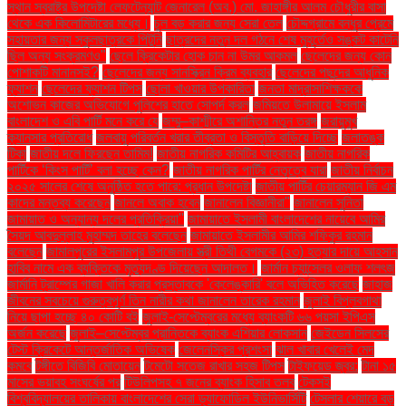
স্থান স্বরাষ্ট্র উপদেষ্টা লেফটেন্যান্ট জেনারেল (অব.) মো. জাহাঙ্গীর আলম চৌধুরীর বাসা
থেকে এক কিলোমিটারের মধ্যে।
চুল বড় করার জন্য সেরা তেল
চৌদ্দগ্রামে বন্ধুর প্রেমে
সহায়তার জন্য স্কুলছাত্রকে পিটুনি
ছাত্রদের নতুন দল গঠনে শেষ মুহূর্তেও সঙ্কট কাটেনি
ছিল অন্য সংক্রমণও"
ছেলে ক্রিকেটার হোক চান না উমর আকমল
ছেলেদের জন্য কোন
পোশাকটি মানানসই?
ছেলেদের জন্য সানস্ক্রিন ক্রিম ব্যবহার
ছেলেদের পছন্দের আধুনিক
ফ্যাশন
ছেলেদের ফ্যাশন টিপস
ছোলা খাওয়ার উপকারিতা
জনতা মাদ্রাসাশিক্ষককে
অশোভন কাজের অভিযোগে পুলিশের হাতে সোপর্দ করল
জমিয়তে উলামায়ে ইসলাম
বাংলাদেশ ও এবি পার্টি মনে করে যে
জম্মু–কাশ্মীরে অশান্তির নতুন তরঙ্গ
জরায়ুমুখ
ক্যানসার প্রতিরোধ
জলবায়ু পরিবর্তন খরার তীব্রতা ও বিস্তৃতি বাড়িয়ে দিচ্ছে
জলাতঙ্ক
টিকা
জাতীয় দলে ফিরছেন তামিম!
জাতীয় নাগরিক কমিটির আহ্বায়ক
জাতীয় নাগরিক
পার্টিকে ‘কিংস পার্টি’ বলা হচ্ছে কেন?
জাতীয় নাগরিক পার্টির নেতৃত্বে যারা
জাতীয় নির্বাচন
২০২৫ সালের শেষে অনুষ্ঠিত হতে পারে: প্রধান উপদেষ্টা
জাতীয় পার্টির চেয়ারম্যান জি এম
কাদের মন্তব্য করেছেন
জানলে অবাক হবেন
জানালেন বিজ্ঞানীরা"
জানালেন সুনিতা
জামায়াত ও অন্যান্য দলের প্রতিক্রিয়া''
জামায়াতে ইসলামী বাংলাদেশের নায়েবে আমির
সৈয়দ আবদুল্লাহ মুহাম্মদ তাহের বলেছেন
জামায়াতে ইসলামীর আমির শফিকুর রহমান
বলেছেন
জামালপুরের ইসলামপুর উপজেলায় স্ত্রী তিথী বেগমকে (২৩) হত্যার দায়ে আহসান
হাবিব নামে এক ব্যক্তিকে মৃত্যুদণ্ড দিয়েছেন আদালত।
জার্মান চ্যান্সেলর ওলাফ শলৎজ
জার্মানি ট্রাম্পের গাজা খালি করার প্রস্তাবকে 'কেলেঙ্কারি' বলে অভিহিত করেছে
জাহাজ
জীবনের সবচেয়ে গুরুত্বপূর্ণ তিন নারীর কথা জানালেন তারেক রহমান
জুলাই বিপ্লবগাথা
নিয়ে ছাপা হচ্ছে ৪০ কোটি বই
জুলাই-সেপ্টেম্বরের মধ্যে ব্যাংকটি ৬৬ পয়সা ইপিএস
অর্জন করেছে
জুলাই–সেপ্টেম্বর প্রান্তিকে ব্যাংক এশিয়ার লোকসান
জেইডেন সিলসের
টেস্ট ক্রিকেটে আন্তর্জাতিক অভিষেক
জেলেনস্কির প্রশংসা
ঝাল খাবার খেলেই মেদ
কমবে
টঙ্গীতে বিজিবি মোতায়েন
টমেটো সতেজ রাখার সহজ টিপস
টাইফয়েড জ্বর:
টানা ১৫
মাসের ভয়াবহ সংঘর্ষের পর
টিউলিপসহ ৭ জনের ব্যাংক হিসাব তলব
টেকসই
বিশ্ববিদ্যালয়ের তালিকায় বাংলাদেশের সেরা ড্যাফোডিল ইউনিভার্সিটি
টেসলার শেয়ারে বড়