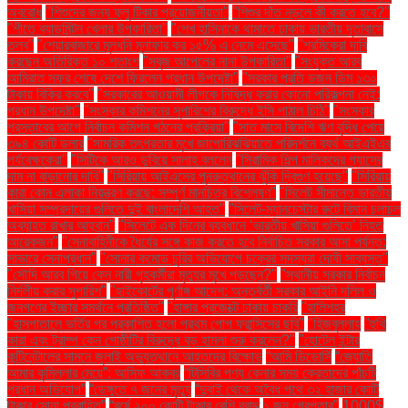
অবরোধ
"শিশুদের জন্য ফ্লু টিকার প্রয়োজনীয়তা"
"শিশুর দাঁত নড়লে কী করতে হবে?"
"শীতে ব্যাডমিন্টন খেলার উপকারিতা"
"শেখ হাসিনাকে থামাতে ঢাকায় ভারতীয় দূতাবাসে
তলব"
"শেয়ারবাজারে মূলধনি মুনাফার কর ১৫% এ নেমে এসেছে"
"শ্রমিকেরা দাবি
করছেন অতিরিক্ত ১০ শতাংশ
"সবুজ আপেলের নানা উপকারিতা"
"সংযুক্ত আরব
আমিরাত সফর শেষে দেশে ফিরলেন প্রধান উপদেষ্টা"
"সরকার প্রতি ডজন ডিম ১৩০
টাকায় বিক্রি করবে"
"সরকারের আওয়ামী লীগকে নিষিদ্ধ করার কোনো পরিকল্পনা নেই:
প্রধান উপদেষ্টা"
"সংস্কার কমিশনের সুপারিশের বিরুদ্ধে ইসি পাঠাল চিঠি"
"সংস্কার
প্রস্তাবের আগে নির্বাচন কমিশন গঠনের প্রক্রিয়া"
"সাত মাসে বিদেশি ঋণ বৃদ্ধি পেয়ে
৩৯৪ কোটি ডলার
"সামরিক তৎপরতার মুখে জাপোরিঝঝিয়াতে পরিদর্শনে ব্যর্থ আইএইএর
পর্যবেক্ষকেরা"
"সিটিকে আরও ডুবিয়ে সালাহ বললেন
"সিরামিক শিল্প মালিকদের গ্যাসের
দাম না বাড়ানোর দাবি"
"সিরিয়ায় আইএসের পুনরুত্থানের ঝুঁকি দ্বিগুণ হয়েছে"
"সিরিয়ায়
কারা কোন এলাকা নিয়ন্ত্রণ করছে: সম্পূর্ণ মানচিত্র বিশ্লেষণ"
"সিলেট সীমান্তে ভারতীয়
খাসিয়া সম্প্রদায়ের গুলিতে দুই বাংলাদেশি আহত"
"সিলেট-ম্যানচেস্টার রুটে বিমান চলাচল
অব্যাহত রাখার আহ্বান"
"সিলেটে এক দিনের ব্যবধানে ‘ভারতীয় খাসিয়া গু‌লিতে’ নিহত
আরেকজন"
"সেনাবাহিনীকে ধৈর্যের সঙ্গে কাজ করতে হবে নির্বাচিত সরকার আসা পর্যন্ত:
সাভারে সেনাপ্রধান"
"সোনার কমোড চুরির অভিযোগে চক্রের সদস্যরা দোষী সাব্যস্ত"
"সৌদি আরব গিয়ে কেন নারী গৃহকর্মীরা মৃত্যুর মুখে পড়ছেন?"
"স্থানীয় সরকার নির্বাচন
নির্দলীয় করার সুপারিশ"
"হাইকোর্টের পূর্ণাঙ্গ আদেশ: অন্তর্বর্তী সরকার আইনি দলিল ও
জনগণের ইচ্ছার সমর্থনে প্রতিষ্ঠিত"
"হাঙ্গার প্রজেক্টে ঢাকায় চাকরি
"হালিশহর
"হাসপাতালে ভর্তির পর প্রকাশিত হলো প্রথম পোপ ফ্রান্সিসের ছবি"
"হিজবুল্লাহ
"হুথি
কারা এবং ট্রাম্প কেন গোষ্ঠীটির বিরুদ্ধে বড় হামলা শুরু করলেন?"
"হোটেল ইন্টার
কন্টিনেন্টালের সামনে জুলাই অভ্যুত্থানে আহতদের বিক্ষোভ
“আমি ডিভোর্সি
“জ্যোতি
আমার কুমিল্লার মেয়ে”: আসিফ আকবর
“টিসিবির পণ্য কেনার সময় ক্রেতাদের পাঁচটি
প্রধান অভিযোগ”
“ডেঙ্গুতে ৭ জনের মৃত্যু
“দুবাই থেকে অবৈধ পথে ৩২ হাজার কোটি
টাকার সোনা প্রবাহিত”
“বর্ষে ২০০ কোটি টাকার বেশি বরাদ্দ
১ জন গ্রেপ্তার"
1000$