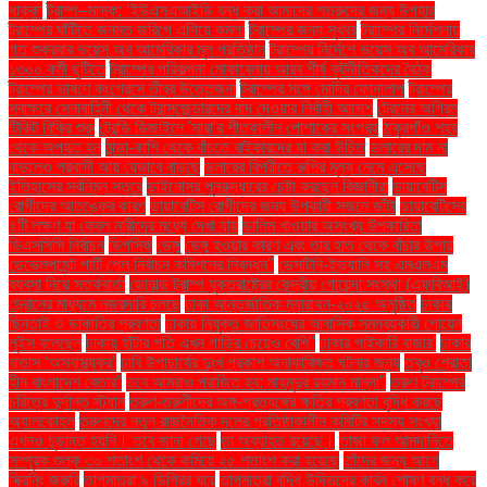
ধাক্কা
ট্রাম্প–মাস্ক: ‘ইউএসএআইডি বন্ধ করা আমাদের শত্রুদের জন্য উপহার
ট্রাম্পের ঘাঁটিতে জনমত জরিপে এগিয়ে কমলা
ট্রাম্পের জন্য সুখবর
ট্রাম্পের নির্দেশনায়
গত শুক্রবার ভয়েস অব আমেরিকার মূল প্রতিষ্ঠান
ট্রাম্পের নির্দেশে ভয়েস অব আমেরিকার
১৩০০ কর্মী ছুটিতে
ট্রাম্পের পরিকল্পনা মোকাবেলায় আরব শীর্ষ কূটনীতিকদের বৈঠক
ট্রাম্পের ভাষণে কংগ্রেসে তীব্র উত্তেজনা
ট্রাম্পের সঙ্গে মোদির ফোনালাপ
ট্রাম্পের
স্বাক্ষরে সেনাবাহিনী থেকে ট্রান্সজেন্ডারদের বাদ দেওয়ার নির্বাহী আদেশ
ট্রেনের অগ্রিম
টিকিট বিক্রি শুরু
ট্রেন্ডি ডিজাইনে 'সারা'র শীতকালীন পোশাকের সংগ্রহ
ঠাকুরগাঁও শহর
থেকে অপহৃত হন
ঠান্ডা-কাশি থেকে বাঁচতে বাইকারদের যা করা উচিত
ডলারের দাম না
বাড়লেও প্রবাসী আয় যেভাবে বাড়ছে
ডলারের বিপরীতে রুপির মূল্য নেমে এসেছে
ইতিহাসের সর্বনিম্ন স্তরে
ডাইনোসর পুনরুদ্ধারের চেষ্টা করছেন বিজ্ঞানীরা
ডায়াবেটিস
রোগীদের আতঙ্কের কারণ
ডায়াবেটিস রোগীদের জন্য উপকারী সজনে ডাঁটা
ডায়াবেটিসের
৪টি লক্ষণ যা কেবল নারীদের মধ্যে দেখা যায়
ডালিম খাওয়ার অসংখ্য উপকারিতা
ডিএসসিসি নির্বাচন
ডিপসিক
ডেঙ্গু
ডেঙ্গু হওয়ার কারণ এবং তার হাত থেকে বাঁচার উপায়
ডেভেলপমেন্ট পার্টি পেল নির্বাচন কমিশনের নিবন্ধন"
ডেসটিনি-ইভ্যালি সহ এমএলএম
ব্যবসা নিয়ে সতর্কবার্তা
ডোনাল্ড ট্রাম্প যুক্তরাষ্ট্রের কেন্দ্রীয় গোয়েন্দা সংস্থা (এফবিআই)
ড্রোনের মাধ্যমে নজরদারি চলছে
ঢাকা আন্তর্জাতিক ম্যারাথন-২০২৫ অনুষ্ঠিত
ঢাকায়
ছিনতাই ও ডাকাতির প্রবণতা
ঢাকায় নিযুক্ত জাতিসংঘের আবাসিক সমন্বয়কারী গোয়েন
লুইস বলেছেন
ঢাকায় হাঁটার গতি এখন গাড়ির চেয়েও বেশি''
ঢাকার পাইকারি বাজার'
ঢাকার
বাতাস ‘অস্বাস্থ্যকর’
ঢাবি উপাচার্যের দুঃখ প্রকাশ অনাকাঙ্ক্ষিত ঘটনার জন্য
তবুও শ্রোতা
হীন বাংলাদেশ বেতার”
তবে আমরাও পরাজিত হব: মাহমুদুর রহমান মান্না"
তরুণ ট্রাম্পের
চরিত্রে দুর্দান্ত স্ট্যান
তরুণ-তরুণীদের অঙ্গ-প্রত্যঙ্গের ক্ষতির প্রবণতা বৃদ্ধি করছে
অ্যালকোহল
তরুণদের নতুন রাজনৈতিক দলের প্রতিষ্ঠাকালীন কমিটির সদস্য সংখ্যা
এখনও চূড়ান্ত হয়নি। তবে জানা গেছে
তা অব্যাহত রয়েছে।
তাজা ফল আমদানিতে
সম্পূরক শুল্ক ৩০ শতাংশ থেকে কমিয়ে ২৫ শতাংশ করা হয়েছে
তাঁদের জন্য আগে
স্ক্রিনিং জরুরি
তাপমাত্রা ৯ ডিগ্রির ঘরে
তাপমাত্রা বৃদ্ধি উদ্ভিদের কার্বন শোষণ বন্ধ করে