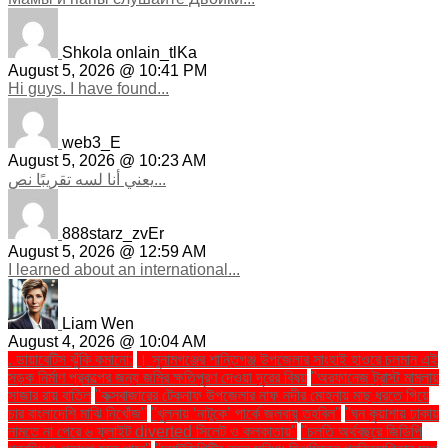
Shkola onlain_tlKa
August 5, 2026 @ 10:41 PM
Hi guys. I have found...
web3_E
August 5, 2026 @ 10:23 AM
يعني أنا لسه تقريبًا نص...
888starz_zvEr
August 5, 2026 @ 12:59 AM
I learned about an international...
Liam Wen
August 4, 2026 @ 10:04 AM
. ডায়াবেটিস ঝুঁকি কমানো:
। সুনামগঞ্জের শান্তিগঞ্জ উপজেলার সাংহাই হাওরে চলমান এই
সড়ক নির্মাণ প্রকল্পের জন্য জমির ক্ষতিপূরণ দেওয়া দূরের বিষয়
''অরফানেজ ট্রাস্ট মামলায়
সাজার রায় বাতিল
''কক্সবাজারের টেকনাফ উপজেলার নাফ নদীর মোহনায় মাছ ধরতে গিয়ে
চার বাংলাদেশি মাঝি নিখোঁজ''
''খুলনায় ‘নাটুকে’ পার্কে জলবায়ু তহবিল''
''ঘন কুয়াশায় ঢাকায়
নামতে না পেরে ৬ ফ্লাইট diverted সিলেট ও কলকাতায়''
''চলতি অর্থবছরে জিডিপি