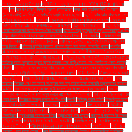
মা হলেন অভিনেত্রী প্রসূন
দ্য ইউএস এজেন্সি ফর গ্লোবাল মিডিয়া (ইউএসএজিএম)
ধর্ষণ
ধান
ধান উপদেষ্টা শফিকুল আলম জানিয়েছেন
নটর ডেম ইউনিভার্সিটি বাংলাদেশ
(এনডিইউবি)-এর দ্বিতীয় সমাবর্তন অনুষ্ঠিত হয়েছে আজ
নতুন টাকায় আর থাকবে না শেখ
মুজিবুর রহমানের ছবি।
নতুন দল
নতুন দলে গণ অধিকার পরিষদের ২০ নেতা
নতুন দলের
আত্মপ্রকাশে নেতাদের বড় জমায়েত নিয়ে উদ্বেগ
নতুন প্যাকেজ ঘোষণা
নতুন বছরে
হোয়াটসঅ্যাপের নতুন ফিচারগুলির উপহার
নতুন বাণিজ্য যুদ্ধের মুখোমুখি যুক্তরাষ্ট্র ও চীন
নতুন রাজনৈতিক শক্তির উদ্ভব: রাজনীতিতে নানা গুঞ্জন
নতুন স্বপ্ন
নয়াদিল্লি শেখ
হাসিনার ভারতে থাকার মেয়াদ বাড়িয়েছে
নরসিংদীর চরাঞ্চলে দুই পক্ষের সংঘর্ষে গুলিবিদ্ধ
হয়ে নিহত ২
নাইকো দুর্নীতি মামলায় খালেদা জিয়া সহ সকল আসামির খালাস
নাগরিক
ঐক্যের সভাপতি মাহমুদুর রহমান মান্না সম্প্রতি আওয়ামী লীগকে ভোটে আনার বিষয়ে
চলমান আলোচনা নিয়ে মন্তব্য করেছেন।
নাজমুলের চোখ এখন বিপিএল থেকে সরে গেছে
নাটোরে আজ শুক্রবার দুপুরে জুমার নামাজ পড়ে বাড়ি ফেরার পথে যুবলীগের নেতা আবদুর
রাজ্জাক
নাফ নদী থেকে ধরা পড়া চার জেলেকে পাঁচ দিনেও ফেরত দেয়নি আরাকান আর্মি"
নায়ক মান্নার জীবনী নিয়ে সিনেমা বানানোর পরিকল্পনা
নাহিদ ইসলামে
নিকগঞ্জে এমআরআই
যন্ত্র দুটি বন্ধ
নিজে গাড়ি চালিয়ে মাকে হাসপাতালে নিয়ে গেলেন তারেক রহমান
নিজে
নাচলেন
নির্বাচন দেওয়ার আগে সংস্কার সম্পন্ন করতে হবে: ইসলামী আন্দোলনের নায়েবে
আমির"
নির্বাচন প্রসঙ্গে ধূম্রজাল সৃষ্টি করেছে 'সংক্ষিপ্ত' ও 'বৃহৎ সংস্কার'
নির্বাচন
বিলম্বিত করার চেষ্টা জনগণ সহ্য করবে না: নজরুল ইসলাম খান
নির্বাচন বিলম্বিত করার যে
চেষ্টা চলছে
নির্বাচনে বিলম্ব মানবে না বিএনপি
নির্বাহী
নিষিদ্ধ করল ইসিবি
নিষ্পত্তির জন্য
২০ হাজার মামলা অপেক্ষমাণ
নিহত ৫৯"
নিহত অন্তত ৩৬
নীলা ইসরাফিল
নেইমারের
সঙ্গে আল হিলালের চুক্তি বাতিল
ন্যাশনাল জিওগ্রাফি
পঞ্চগড়ে তাপমাত্রা ১০ ডিগ্রি
সেলসিয়াস
পড়াশোনায় অমনোযোগিতা
পড়াশোনার চাপ বাড়ছে
পদত্যাগ করলেন উপদেষ্টা
নাহিদ ইসলাম
পদবঞ্চনা নিয়ে বিক্ষোভ ও মারামারি"
পরবর্তীতে মৃত্যু
পরিশোধিত হয়েছে
২৪২ কোটি ডলার"
পরীমণির বিরুদ্ধে গ্রেফতারি পরোয়ানা জারি
পরে উদ্ধার"
পর্তুগালের
পরাজয়; শেষ আটে স্পেন""
পর্দা উন্মোচনের অপেক্ষায় টোকিও আন্তর্জাতিক চলচ্চিত্র