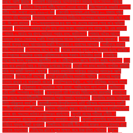
করবে: আলী রীয়াজ"
"ওসমানী বিমানবন্দরে অগ্নিনির্বাপণ মহড়ায় অংশ নিলেন বেবিচক
চেয়ারম্যান"
"কাউকে বিশৃঙ্খলা সৃষ্টির সুযোগ দেওয়া যাবে না
"কিশোরগঞ্জে ভাঙারি দোকানে
মর্টার শেল দেখতে পেয়ে ৯৯৯-এ কল
"কেনেডি হত্যাকাণ্ডের বিষয়ে ৮০ হাজার পৃষ্ঠার
গোপন নথি প্রকাশ"
"ক্ষমতায় থাকা অবস্থায় নির্বাচনে অংশগ্রহণ জনগণ আর মেনে নেবে
না: জি এম কাদের"
"গণ–অভ্যুত্থানের ছয় মাস পর ছেলের মরদেহ পেয়ে মা'র অবিরত
কান্না"
"গণমাধ্যম সরকার অখুশি হবে এমন সংবাদ প্রকাশে ভয় পাচ্ছে: জি এম কাদের"
"গাজায় ২ মার্চের পর খাদ্য সহায়তা প্রবাহ বন্ধ: জাতিসংঘ"
"গাজায় অবৈধ আদেশ
অমান্য করতে সেনাদের প্রতি ইসরায়েলের সাবেক নিরাপত্তা উপদেষ্টার আহ্বান"'
"গাজার
সংঘর্ষ বন্ধের জন্য আলোচনার প্রতি ইসরায়েল ও হামাসের আগ্রহ"
"গাজীপুরে হামলা:
ওসি প্রত্যাহার
"গোসলের আগে না পরে
"ঘরের বাতাসে দূষণ: সুস্থ থাকার জন্য করণীয়".
"চট্টগ্রামের আঞ্চলিক ভাষায় রোহিঙ্গাদের জন্য প্রধান উপদেষ্টার বার্তা"
"চাকরিতে
প্রবেশের জন্য পুরুষদের বয়সসীমা ৩৫ ও নারীদের ৩৭ বছরে উন্নীত করার প্রস্তাব"
"চার
মাস ধরে রপ্তানি আয় ৪ বিলিয়ন ডলারের উপরে"
"চারটি পদ ছাড়া জাতীয় নাগরিক কমিটির
বাকি সব কমিটি বিলুপ্ত ঘোষণা"
"চারবার বসতভিটা সরিয়েও ভাঙনের আতঙ্কে আলী
আহমদ"
"চীনের ৫টি পদক্ষেপ
"চুয়েট ছাত্রলীগের সভাপতি আটক"
"চোখের স্বাস্থ্য
উন্নত রাখতে যে খাবারগুলি খাবেন"
"চ্যাম্পিয়নস ট্রফি: ২ শর্তে হাইব্রিড মডেলে সম্মত
পাকিস্তান"
"ছুরিকাঘাত ও বৈদ্যুতিক শকে হত্যা: সবজিখেতে লাশ ফেলা"
"জমিয়ত ও
এবি পার্টি: সংস্কার ও নির্বাচন
"জয়পুরহাটে হাট ইজারায় সিন্ডিকেটের কারসাজি
"জাপানের
পক্ষ থেকে অন্তর্বর্তীকালীন সরকারের প্রতি সমর্থন পুনর্ব্যক্ত"
"জার্মানির কঠোর অভিবাসন
নীতি পরিকল্পনা ব্যর্থ"m
"জাহাঙ্গীরনগর বিশ্ববিদ্যালয় ভর্তি পরীক্ষার প্রশ্নপত্রে ত্রুটি:
৮০টির পরিবর্তে ৭৮টি প্রশ্ন"
"জিনস পরিবর্তন করতে অস্বীকার করায় দাবা চ্যাম্পিয়নশিপ
থেকে বাদ পড়লেন বর্তমান চ্যাম্পিয়ন কার্লসেন"
"জুলাই মাসের শহীদরা দুর্নীতি ও
দুঃশাসনমুক্ত বাংলাদেশ চেয়েছিলেন: জামায়াত আমির"
"জুলাই-আগস্টের মধ্যে জাতীয়
নির্বাচন সম্ভব: মির্জা ফখরুল"
"টাঙ্গাইলে আওয়ামী লীগ নেতা ফারুক হত্যা মামলার রায়ে
হতবাক সন্তানেরা
"টেনিসের রানি’র সঙ্গে সাক্ষাৎ করে উচ্ছ্বসিত নেইমার"
"ট্রাম্প