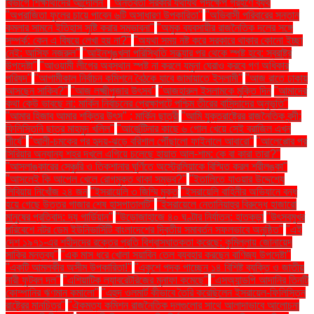
বিভাগে শিক্ষার্থীদের আন্দোলন"
"অন্তর্বর্তী সরকার যথাযথ পদক্ষেপ গ্রহণে ব্যর্থ
"অপরাজিতা ফুলের চায়ে পাবেন ৬টি অসাধারণ উপকারিতা"
"অভিবাসী পরিবারের সন্তান
কমলার সামনে ইতিহাস সৃষ্টি করার সম্ভাবনা"
"অমুক ব্যবসায়ীর রাজনৈতিক দলের সঙ্গে
সম্পর্ক: কেন এ বিষয়ে লেখা হয় না?"
"অযথা সময় নষ্ট করে সরকারে থাকার কোনো ইচ্ছা
নেই: আসিফ নজরুল"
"আইনশৃঙ্খলা পরিস্থিতি সন্ধ্যার পর থেকে স্পষ্ট হবে: স্বরাষ্ট্র
উপদেষ্টা"
"আওয়ামী লীগের অবস্থান স্পষ্ট না করলে যমুনা ঘেরাও করবে গণ অধিকার
পরিষদ"
"আগামীকাল নির্বাচন কমিশনে বৈঠকে যাবে জামায়াতে ইসলামী"
"আজ রাতে ঢাকায়
আসছেন সাকিব?"
"আজ লক্ষ্মীপূজার উৎসব"
"আজহারুল ইসলামকে মুক্তি দিন
"আমাদের
কথা কেউ ভাবছে না: মার্কিন নির্বাচনের প্রেক্ষাপটে পশ্চিম তীরের বাসিন্দাদের অনুভূতি"
"আমার হিজাব আমার শক্তির উৎস" : মার্কিন ছাত্রী
"আমি যুক্তরাষ্ট্রের রাজনৈতিক বন্দী:
ফিলিস্তিনি ছাত্র মাহমুদ খলিল"
"আর্জেন্টিনার কাছে ৬ গোল খেয়ে সেই ব্রাজিল এখন
শীর্ষে"
"আলী-চমকের পর হৃদয়-ঝড়ে বরিশাল পৌঁছালো ফাইনালে আবারো"
"আলেপ্পোর পর
সিরিয়ার অন্যান্য শহর দখলে এগিয়ে চলেছে হায়াত আল-শাম: কে বা কারা তারা?"
"আসলাঙ্কারের সেঞ্চুরি ও তিকশানার ঘূর্ণিতে অস্ট্রেলিয়াকে বিস্মিত করল শ্রীলঙ্কা"
"আসলেই কি আপেল খেলে রোগমুক্ত থাকা সম্ভব?"
"ইতালিতে যাওয়ার উদ্দেশ্যে
লিবিয়ায় নিখোঁজ ২৪ জন
"ইসরায়েলি ৩ জিম্মি মুক্ত
"ইসরায়েলি বাহিনীর অভিযানে বন্ধ
হয়ে গেছে উত্তর গাজার শেষ হাসপাতালটি"
"ইসরায়েলে নেতানিয়াহুর বিরুদ্ধে হাজারো
মানুষের প্রতিবাদ: দ্য গার্ডিয়ান"
"উড়োজাহাজে ৪০ ঘণ্টার নির্যাতন: হাতকড়া
"উৎসবমুখর
পরিবেশে নটর ডেম ইউনিভার্সিটি বাংলাদেশের দ্বিতীয় সমাবর্তন সফলভাবে অনুষ্ঠিত"
"এই
দেশ ১৯৭১-এর শহীদদের রক্তের প্রতি বিশ্বাসঘাতকতা করেছে: কুমিল্লায় জোনায়েদ
সাকির মন্তব্য"
"এক মাস ধরে খোলা সয়াবিন তেল ব্যবহার করছেন বাণিজ্য উপদেষ্টা"
"একটি আমলকীর অসীম উপকারিতা!"
"একুশে পদক পাচ্ছেন ১৪ বিশিষ্ট ব্যক্তি ও জাতীয়
নারী ফুটবল দল"
"এশিয়াটিক ল্যাবরেটরিজের মুনাফা কমেছে"
"এসঅ্যান্ডপি আদানির তিনটি
কোম্পানির ঋণমান কমালো"
"এহুদ ওলমার্ট কীভাবে তৈরি করেছিলেন ইসরায়েল-ফিলিস্তিন
রাষ্ট্রের মানচিত্র"
"ঐকমত্য কমিশন রাজনৈতিক দলগুলোর সাথে আলাদাভাবে আলোচনা