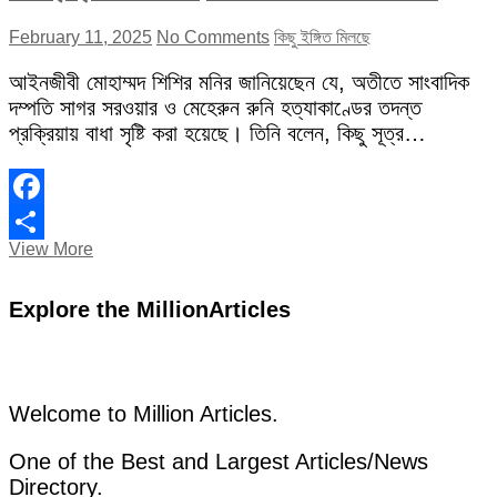
February 11, 2025
No Comments
কিছু ইঙ্গিত মিলছে
আইনজীবী মোহাম্মদ শিশির মনির জানিয়েছেন যে, অতীতে সাংবাদিক
দম্পতি সাগর সরওয়ার ও মেহেরুন রুনি হত্যাকাণ্ডের তদন্ত
প্রক্রিয়ায় বাধা সৃষ্টি করা হয়েছে। তিনি বলেন, কিছু সূত্র…
Facebook
“কিছু
View More
Share
ইঙ্গিত
মিলছে,
Explore the MillionArticles
অতীতে
তদন্ত
প্রক্রিয়া
বাধাগ্রস্ত
করা
হয়েছে:
Welcome to Million Articles.
আইনজীবী
শিশির
One of the Best and Largest Articles/News
মনির”
Directory.