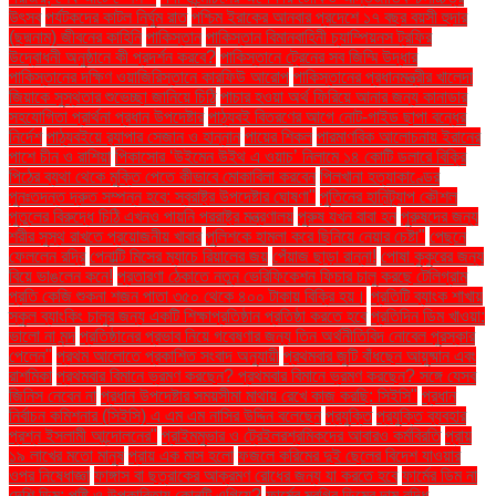
উৎসব
পর্যটকদের কাটল নির্ঘুম রাত
পশ্চিম ইরাকের আনবার প্রদেশে ১৭ বছর বয়সী হুদার
(ছদ্মনাম) জীবনের কাহিনি
পাকিস্তান
পাকিস্তান বিমানবাহিনী চ্যাম্পিয়নস ট্রফির
উদ্বোধনী অনুষ্ঠানে কী প্রদর্শন করবে?
পাকিস্তানে ট্রেনের সব জিম্মি উদ্ধার
পাকিস্তানের দক্ষিণ ওয়াজিরিস্তানে কারফিউ আরোপ
পাকিস্তানের প্রধানমন্ত্রীর খালেদা
জিয়াকে সুস্থতার শুভেচ্ছা জানিয়ে চিঠি
পাচার হওয়া অর্থ ফিরিয়ে আনার জন্য কানাডার
সহযোগিতা প্রার্থনা প্রধান উপদেষ্টার
পাঠ্যবই বিতরণের আগে নোট-গাইড ছাপা বন্ধের
নির্দেশ
পাঠ্যবইয়ে র‍্যাপার সেজান ও হান্নান
পায়ের শিকল
পারমাণবিক আলোচনায় ইরানের
পাশে চীন ও রাশিয়া
পিকাসোর ‘উইমেন উইথ এ ওয়াচ’ নিলামে ১৪ কোটি ডলারে বিক্রি
পিঠের ব্যথা থেকে মুক্তি পেতে কীভাবে মোকাবিলা করবেন
পিলখানা হত্যাকাণ্ডের
পুনঃতদন্ত দ্রুত সম্পন্ন হবে: স্বরাষ্ট্র উপদেষ্টার ঘোষণা"
পুতিনের হানিট্র্যাপ কৌশল
পুতুলের বিরুদ্ধে চিঠি এখনও পায়নি পররাষ্ট্র মন্ত্রণালয়
পুরুষ যখন বাবা হন
পুরুষদের জন্য
শরীর সুস্থ রাখতে প্রয়োজনীয় খাবার
পুলিশকে হামলা করে ছিনিয়ে নেয়ার চেষ্টা"
পেছনে
ফেললেন রদ্রি
পেনাল্টি মিসের ম্যাচে রিয়ালের জয়
পেঁয়াজ ছাড়া রান্না!
পোষা কুকুরের জন্য
বিয়ে ভাঙলেন কনে!
প্রতারণা ঠেকাতে নতুন ভেরিফিকেশন ফিচার চালু করছে টেলিগ্রাম
প্রতি কেজি শুকনা শজন পাতা ৩৫০ থেকে ৪০০ টাকায় বিক্রি হয়।
প্রতিটি ব্যাংক শাখায়
স্কুল ব্যাংকিং চালুর জন্য একটি শিক্ষাপ্রতিষ্ঠান প্রতিষ্ঠা করতে হবে
প্রতিদিন ডিম খাওয়া:
ভালো না মন্দ
প্রতিষ্ঠানের প্রভাব নিয়ে গবেষণার জন্য তিন অর্থনীতিবিদ নোবেল পুরস্কার
পেলেন"
প্রথম আলোতে প্রকাশিত সংবাদ অনুযায়ী
প্রথমবার জুটি বাঁধছেন আয়ুষ্মান এবং
রাশমিকা
প্রথমবার বিমানে ভ্রমণ করছেন? প্রথমবার বিমানে ভ্রমণ করছেন? সঙ্গে যেসব
জিনিস নেবেন না
প্রধান উপদেষ্টার সময়সীমা মাথায় রেখে কাজ করছি: সিইসি"
প্রধান
নির্বাচন কমিশনার (সিইসি) এ এম এম নাসির উদ্দিন বলেছেন
প্রযুক্তি
প্রযুক্তি ব্যবহার
প্রশ্ন ইসলামী আন্দোলনের"
প্রাইমমুভার ও ট্রেইলরশ্রমিকদের আবারও কর্মবিরতি
প্রায়
১৯ লাখের মতো মানুষ
প্রায় এক মাস হলো
ফজলে করিমের দুই ছেলের বিদেশ যাওয়ার
ওপর নিষেধাজ্ঞা
ফাঙ্গাস বা ছত্রাকের আক্রমণ রোধের জন্য যা করতে হবে
ফার্মের ডিম না
দেশি ডিম: পুষ্টি ও উপকারিতায় কোনটি এগিয়ে?
ফার্মের মুরগির ডিমের দাম বৃদ্ধি