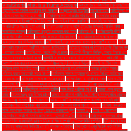
ViralShorts
what is a Trump Account
অক্সফোর্ডের বিজ্ঞানীরা টেলিপোর্টেশন
প্রযুক্তিতে অর্জন করেছেন বড় সাফল্য
অগ্রযাত্রার যাত্রীরা
অটোমোবাইল
অতিরিক্ত চা
খেলে যেসব সমস্যা হতে পারে
অতিরিক্ত লবণ খাওয়ার পরিণতি কী
অনলাইন ব্যবসা
পরিচালনায় হাইকোর্টের ৯টি নির্দেশনা
অনলাইন শিক্ষা প্ল্যাটফর্ম
অন্য দিনের মতোই
অপরিকল্পিত ঋণের বৃহৎ বোঝা
অপ্রাপ্তবয়স্কদের সঙ্গে প্রেমের সম্পর্ক: আইনি বাধা ও
সামাজিক সমস্যা
অভিজ্ঞতা ছাড়াই আবেদন করা যাবে
অভিনয় শিল্পী
অভিনেত্রী কীর্তি
সুরেশের বিবাহ সম্পন্ন
অস্কার জিততে পারবেন কি?
অ্যাডমিনকে গুলি করে হত্যা
অ্যালোভেরার বিভিন্ন ব্যবহার
আইএসআইএসের পতাকা হাতে যুক্তরাষ্ট্রে হামলা!
আইন
উপদেষ্টা অধ্যাপক আসিফ নজরুল জানিয়েছেন
আইনের শাসন না থাকলে কেউ নিরাপদ নয়
- তারেক রহমান
আইপিএলে বেতন বৃদ্ধির চমক
আওয়ামী লীগকে নিষিদ্ধ করার বিষয়ে এক
প্রশ্নের জবাবে মান্না বলেন
আগামী ২ বছরে সরকারি খাতে ৫ লাখ নতুন চাকরি সৃষ্টি হবে
আগামী এক বছরের মধ্যে জাতীয় নির্বাচন অনুষ্ঠিত হওয়া উচিত
আগামী জাতীয় সংসদ
নির্বাচন কবে অনুষ্ঠিত হবে
আজ বুধবার সচিবালয়ে সাংবাদিকদের
আটার রুটিকে আরও
পুষ্টিকর করার কয়েকটি সহজ উপায়
আতিকুল সালাম ক্যান্টনমেন্ট থানায় লিখিত অভিযোগ
দায়ের করেন
আতিকুল সালাম জানিয়েছেন যে
আতিথেয়তা ও খাবারের স্বাদ
আধ ঘণ্টায়
২০ লাখ হিট
আন্তর্জাতিক মুদ্রা তহবিলের সতর্কতা
আপনার ঠোঁট এক্সফোলিয়েট করার
পরিপূর্ণ গাইড
আফ্রিদিকে বললেন তামিম
আম দিয়ে পাটিসাপটা পিঠা
আমরা কেন ভ্রমণ
করি?
আমলাতন্ত্র রাজনীতির চাপে
আমার বাংলাদেশ পার্টির (এবি পার্টি) সদস্যসচিব মজিবুর
রহমান মঞ্জু বলেছেন
আমি ক্লান্ত
আরও একটি কারখানা পেল পরিবেশবান্ধব স্বীকৃতি
আসকের উদ্বেগ: ঢাকা প্রতিবেদন"
আসামে গরুর মাংস খাওয়া নিষিদ্ধ
আসিফ নজরুলের
সঙ্গে অশোভন আচরণের জন্য তারেক রহমানের নিন্দা
আহত ১".
ইইউ বাংলাদেশের
সংস্কার উদ্যোগে সমর্থন জানালেন - হাদজা লাহবিব
ইউক্রেন
ইউক্রেনে যুক্তরাষ্ট্রের
প্রস্তাবিত যুদ্ধবিরতি চুক্তি নিয়ে রাশিয়ার প্রেসিডেন্ট ভ্লাদিমির পুতিনে
ইউক্রেনে সেনা
পাঠানোর সম্ভাবনা উড়িয়ে দেননি কানাডা - ট্রুডো
ইউক্রেনের প্রেসিডেন্ট ভলোদিমির