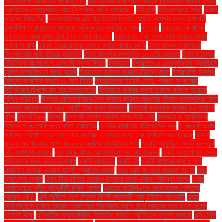
জেলেনস্কি অভিযোগ করেছেন যে
ইউনাইটেড কমার্শিয়াল ব্যাংক (ইউসিবি) বছরের তৃতীয়
প্রান্তিকে শেয়ারপ্রতি আয় (ইপিএস) বৃদ্ধি পেয়েছে।
ইউরোপ
ইউরোপজুড়ে সাড়া
ইঙ্গিত
ডাউনিং স্ট্রিটের"
ইনস্টাগ্রামের ৬টি প্রাইভেসি ফিচার যেগুলি আপনার জন্য উপকারী
ইন্টার্নশিপ প্রোগ্রামের মাধ্যমে ভবিষ্যতের ক্যারিয়ার গঠন
ইফতার
ইফতারে কী খাবেন
ইফতারের সময় রাসুল (সা.) যে দোয়া পড়তেন
ইয়ামালের বাঁকা পথে মেসি-ম্যারাডোনার
স্বপ্নের বাড়ি
ইরান: ইসরায়েলকে কঠোর প্রতিশোধের হুমকি
ইলন মাস্ককে ছাড়িয়ে
বিশ্বের শীর্ষ ধনী পরিবার ওয়ালটন
ইলন মাস্কের সম্পত্তি ১৯.২% কমেছে
ইলন মাস্কের
স্টারলিংক বাংলাদেশে এলে কী সুফল মিলবে
ইসরায়েল
ইসরায়েল ও হেজবুল্লাহর যুদ্ধবিরতি
চুক্তি সম্পর্কিত যা জানা যাচ্ছে
ইসরায়েল মাইকে আজান নিষিদ্ধ করল
ইসরায়েলি হামলায়
বৈরুতে আবাসিক ভবনে ১১ জন নিহত
ইসরায়েলের সাবেক সেনা: 'গাজায় যা করেছি
উইন্ডিজের বিপক্ষে বড় হার বাংলাদেশের
উড়িরচরে পরিবার কল্যাণকেন্দ্র পরিণত হয়েছে
পুলিশ ফাঁড়িতে
উত্তর মেসিডোনিয়ায় নৈশ ক্লাবে ভয়াবহ আগুনের ঘটনায় হতাহতদের নিয়ে
উত্তরা ব্যাংক দেবে ১৪৫ কোটি টাকা নগদ লভ্যাংশ
উত্তরা ব্যাংকের মুনাফা ৫০ শতাংশ
বৃদ্ধি
উত্তীর্ণ ৮৩
উদ্ধার
উপদেষ্টা হাসান আরিফ আর বেঁচে নেই
উরুগুয়ে ও ব্রাজিলের
বিপক্ষে শক্তিশালী দল ঘোষণা মেসিদের
এ আর রহমানের পারিশ্রমিক কত
এ বছর ফিতরার
সর্বনিম্ন পরিমাণ ১১০ টাকা এবং সর্বোচ্চ ২ হাজার ৮০৫ টাকা নির্ধারণ করা হয়েছে
এআই
এআই এর প্রভাব: গুগল ৩০০০০ কর্মীকে ছাঁটাইয়ের পথে
এআই প্রযুক্তি সম্বলিত নতুন
দুটি ল্যাপটপ বাজারে
এক ম্যাচ হাতে রেখে সিরিজ জয় টাইগারদের
একই অ্যাপে সব সেবা:
পর্যটকদের জন্য নতুন উদ্যোগ
একটি আন্দোলন
একটি বই
একটি বার্গারের দাম ৫ লাখ
একদিনে সর্বোচ্চ ওমরাহ যাত্রী প্রবাহের রেকর্ড
এখন আর না খেয়ে থাকতে হয় না
এবং
তারুণ্যের দ্রোহ
এবার চীন-রাশিয়া থেকেও ছড়ানো হচ্ছে গুজব: শফিকুল আলম
এবার
পাকিস্তানে শহীদ বুদ্ধিজীবী দিবস পালিত
এবারের আইপিএলে কোন দলের নেতৃত্বে
আছেন কে?.
এবি পার্টিতে যোগ দিলেন বিশিষ্ট ব্যবসায়ী আবু রাইয়ান আশয়ারী
এয়ার
অ্যাম্বুলেন্সে ঢাকার হজরত শাহজালাল বিমানবন্দর ত্যাগ করে লন্ডনের পথে রওনা হলেন
খালেদা জিয়া
এশিয়াটিক ল্যাবরেটরিজ লিমিটেড প্রথম প্রান্তিকে মুনাফা করেছে
এসএসসি