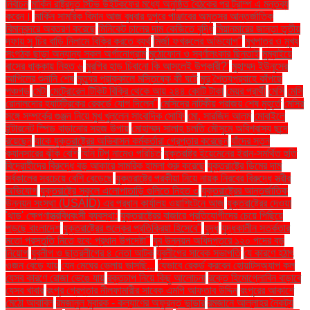
নির্বাচন
মার্কিন রাষ্ট্রদূত স্টিভ উইটকফের মধ্যে অনুষ্ঠিত বৈঠকের পর ট্রাম্প এ মন্তব্য
করেন।
মার্কিন সামরিক বিমান আজ বুধবার দুপুরে পাঞ্জাবের অমৃতসর আন্তর্জাতিক
বিমানবন্দরে অবতরণ করেছে
মিনিকেট চালের দাম কেজিতে বৃদ্ধি
মিয়ানমারের জান্তা তৃতীয়
দফায় সু চির বাড়ি নিলামে বিক্রি করতে ব্যর্থ
মির্জা ফখরুলের অভিযোগ"
মুখপাত্র ও মুখ্য
সংগঠক ছাড়া অন্যান্য সকল অর্গানোগ্রাম
মুঠোফোন ও স্বর্ণালংকার ছিনতাই
মুম্বাইয়ে
বাসের ধাক্কায় নিহত ৬
মুরগির হাড় চিবানো কি আসলেই উপকারী?'
মুহাম্মদ ইউনূসের
আপিলের শুনানি শেষ
মৃত্যুর প্রাক্কালে মস্তিষ্কে কী ঘটে
মৃদু শৈত্যপ্রবাহে কাঁপছে
পঞ্চগড়
মেটা
মেট্রোরেল টিকিট বিক্রি থেকে আয় ২৪৪ কোটি টাকা
মেয়র প্রার্থী
মেসি
মেসি
রোনালদোর হ্যাটট্রিকের রেকর্ডে যোগ দিলেন"
মেসিদের নাটকীয় পরাজয় শেষ মুহূর্তে
মেসির
সঙ্গে সম্পর্কের গুঞ্জন নিয়ে মুখ খুললেন সাংবাদিক সোফি
মো. সারজিদ আলম
মোবাইলে
ইন্টারনেট স্পিড বাড়ানোর সহজ উপায়
মোহাম্মদ সালাহ চলতি মৌসুমে অবিশ্বাস্য ছন্দে
রয়েছেন
যাকে যুক্তরাষ্ট্রের অভিবাসন কর্মকর্তারা গ্রেপ্তার করেছেন
যাঁদের স্তন
ক্যানসারের ঝুঁকি বেশি
যিনি টিপু নামেও পরিচিত
যুক্তরাষ্ট্র ইয়েমেনের ইরান-সমর্থিত হুতি
বিদ্রোহীদের বিরুদ্ধে বড় আকারে সামরিক হামলা শুরু করেছে
যুক্তরাষ্ট্রে ডিমের দাম
সর্বকালের সবচেয়ে বেশি বেড়েছে
যুক্তরাষ্ট্রে পরকীয়া নিয়ে নায়ক নিরবের বিরুদ্ধে স্ত্রীর
অভিযোগ
যুক্তরাষ্ট্রে স্কুলে এলোপাতাড়ি গুলিতে নিহত ৩
যুক্তরাষ্ট্রের আন্তর্জাতিক
উন্নয়ন সংস্থা (USAID) এর প্রধান কার্যালয় ওয়াশিংটনে আজ
যুক্তরাষ্ট্রের দেওয়া
'থাড' ক্ষেপণাস্ত্রবিধ্বংসী ব্যবস্থা:
যুক্তরাষ্ট্রের বাজারে প্রতিযোগীদের চেয়ে পিছিয়ে
পড়ছে বাংলাদেশ
যুক্তরাষ্ট্রের শুল্কের প্রতিক্রিয়া হিসেবে"
যুদ্ধ
যুদ্ধকালীন সতর্কতার
মতো প্রস্তুতি নিতে হবে: প্রধান উপদেষ্টা"
যুব উন্নয়ন অধিদপ্তরে ১২০ পদের বড়
নিয়োগ
যুবলীগ ও ছাত্রলীগের ৪ নেতা আটক
যুবলীগের সাবেক সভাপতি
যে কারণে হঠাৎ
ওজন বেড়ে যায়
যেন মেঘের ভেলায় ভাসছি...
যেভাবে রেকর্ড করবেন হোয়াটসঅ্যাপ কল
যেসব কারণে রোজা ভেঙে যায়
রক্তচাপ নিয়ে কিছু আলোচনা
রক্তে হিমোগ্লোবিন বাড়াবে
যেসব খাবার
রংপুর গ্রেপ্তার নীলফামারীর সাবেক এমপি আফতাব উদ্দিন
রংপুরের আকাশে
মেঠো আবাবিল
রমজানুল মুবারক - কল্যাণের অফুরন্ত ভান্ডার
রমজানে আল্লাহর নৈকট্য