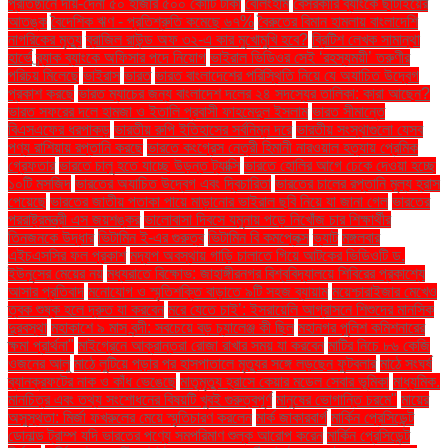
প্রতিষ্ঠানে দায়-দেনা ৫০ হাজার ৫০০ কোটি টাকা
বেলিংহাম
বেসরকারি ব্যাংকে ছাঁটাইয়ের
আতঙ্ক
বৈদেশিক ঋণ - প্রতিশ্রুতি কমেছে ৬৭%
বৈরুতের বিমান হামলায় বাংলাদেশি
নাগরিকের মৃত্যু
ব্রাজিল রাউন্ড অফ ৩২-এ কার মুখোমুখি হবে?
ব্রিটিশ লেখক সামান্থা
হার্ভে
ব্র্যাক ব্যাংকে অফিসার পদে নিয়োগ
ভাইরাল ভিডিওর সেই ‘রহস্যময়ী’ তরুণীর
পরিচয় মিলেছে
ভাইরাস
ভারত
ভারত বাংলাদেশের পরিস্থিতি নিয়ে যে অযাচিত উদ্বেগ
প্রকাশ করছে
ভারত ম্যাচের জন্য বাংলাদেশ দলের ২৪ সদস্যের তালিকা: কারা আছেন?
ভারত সফরের দলে হামজা ও ইতালি প্রবাসী ফাহমেদুল ইসলাম
ভারত সীমান্তে
বিএসএফের ধরপাকড়
ভারতীয় রুপি ইতিহাসের সর্বনিম্ন দরে
ভারতীয় সংস্থাগুলো যেসব
পণ্য রাশিয়ায় রপ্তানি করছে
ভারতে কংগ্রেস নেত্রী হিমানী নারওয়াল হত্যায় প্রেমিক
গ্রেফতার
ভারতে চালু হতে যাচ্ছে উড়ন্ত ট্যাক্সি
ভারতে হোলির আগে ঢেকে দেওয়া হচ্ছে
১০টি মসজিদ
ভারতের অযাচিত উদ্বেগ এবং দ্বিচারিতা
ভারতের চালের রপ্তানি মূল্য হ্রাস
পেয়েছে
ভারতের জাতীয় পতাকা পায়ে মাড়ানোর ভাইরাল ছবি নিয়ে যা জানা গেল
ভারতের
পররাষ্ট্রমন্ত্রী এস জয়শঙ্কর
ভালোবাসা দিবসে যমুনায় পড়ে নিখোঁজ চার শিক্ষার্থীর
তিনজনকে উদ্ধার
ভিটামিন ই-এর গুরুত্ব
ভিটামিন বি কমপ্লেক্স
ভ্যাট
মঙ্গলবার
এইচএসসির ফল প্রকাশ
মদ্যপ অবস্থায় গাড়ি চালাতে গিয়ে আটকের ভিডিওটি ড.
ইউনূসের মেয়ের নয়
মধ্যরাতে বিক্ষোভ: জাহাঙ্গীরনগর বিশ্ববিদ্যালয়ে শিবিরের প্রকাশ্যে
আসার প্রতিবাদ
মনোযোগ ও স্মৃতিশক্তি বাড়াতে ৯টি সহজ ব্যায়াম
ময়েশ্চারাইজার মেখেও
ত্বক শুষ্ক হলে দ্রুত যা করবেন
মরে যেতে চাই’: ইসরায়েলি আগ্রাসনে শিশুদের মানসিক
দুরবস্থা
মহাকাশে ৯ মাস বন্দী: সবচেয়ে বড় চ্যালেঞ্জ কী ছিল
মহানগর পুলিশ কমিশনারের
ক্ষমা প্রার্থনা"
মাইগ্রেনে আক্রান্তরা রোজা রাখার সময় যা করবেন
মাটির নিচে ৮৬ কেজি
ওজনের আলু
মাঠে লুটিয়ে পড়ার পর হাসপাতালে মৃত্যুর সঙ্গে লড়ছেন ফুটবলার
মাঠে সংঘর্ষ
ব্যানক্রফটের নাক ও কাঁধ ভেঙেছে
মাতৃমৃত্যু হ্রাসে কেয়ার মডেল সেবার ভূমিকা
মাধ্যমিক.
মানচিত্র এবং তথ্য সংশোধনের বিষয়টি খুবই গুরুত্বপূর্ণ
মানুষের ভোগান্তি চরমে"
মায়ের
অসুস্থতা: মির্জা ফখরুলের মেয়ে স্মৃতিচারণ করলেন
মার্ক জাকারবার্গ
মার্কিন প্রেসিডেন্ট
ডোনাল্ড ট্রাম্প যদি ভারতের পণ্যে সমপরিমাণ শুল্ক আরোপ করেন
মার্কিন প্রেসিডেন্ট