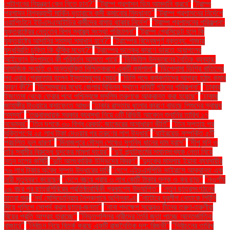
পেন্টাগনের নিয়ন্ত্রণ কেন নিতে চান?"
"ট্রাম্প প্রশাসন ডিম আমদানি করবে"
"ট্রাম্প
প্রশাসন বিশ্বব্যাপী মার্কিন দূতাবাসে কর্মী কমানোর সিদ্ধান্ত"
"ট্রাম্প প্রশাসনের নির্দেশে
ওয়াশিংটনে ইউএসএআইডির কর্মীদের বাসায় থাকার নির্দেশ"
"ট্রাম্প প্রশাসনের পরিকল্পনা:
যুক্তরাষ্ট্রের নেতৃত্বে বিশ্ব স্বাস্থ্য সংস্থা পরিচালনা"
"ট্রাম্প প্রেসিডেন্ট হলে কি
যুক্তরাষ্ট্রে আদানির সমস্যা সমাধান হবে?"
"ট্রাম্পের বিদ্বেষপূর্ণ বক্তব্য: গাজায়
যুদ্ধবিরতি চুক্তি কি ঝুঁকির মধ্যে?"
"ট্রাম্পের শুল্কের কারণে ভারতে অ্যাপলের
আইফোন উৎপাদনে কী পরিবর্তন আসতে পারে"
"ডিজিটাল উদ্ভাবনের নৈতিক ব্যবহার:
সামাজিক সংহতি ও অন্তর্ভুক্তি নিশ্চিতকরণে একটি কর্মশালা"
"ডিপ্লোমা ডিগ্রি বাতিলের
পর এবার গ্রেফতার হলেন ইস্তাম্বুলের মেয়র"
"ডিসি পদে কর্মকর্তাদের আগ্রহ হঠাৎ কমার
কারণ কী?"
"ডিসেম্বরের মধ্যে জেলার বিভিন্ন স্থানে কমিটি গঠনের পরিকল্পনা"
"ঢাকার
ইজতেমা থেকে ফেরার পথে পশ্চিমবঙ্গে মুসলিম তরুণকে আক্রান্ত করা হয়েছে"
"ঢাকার
জাহাঙ্গীর টাওয়ারে ক্যাফেতে আগুন
"ঢাকার রাস্তায় ধুলোর কারণে বাড়ছে শিশুদের স্বাস্থ্য
সমস্যা"
"তত্ত্বাবধায়ক সরকার ব্যবস্থা নিয়ে ৩টি রিভিউ আবেদন শুনানির তারিখ ১৭
নভেম্বর"
"তিন দশকে ৩০ বিশ্ব রেকর্ড: জাকেরের অসাধারণ কীর্তি"
"তিন সপ্তাহ পর
মুক্তিপণের ২৫ লাখ টাকা দেওয়ার পর তরুণের লাশ উদ্ধার"
"থাইরয়েড সম্পর্কিত ৫টি
প্রচলিত ভুল ধারণা"
"দিনাজপুরে মৌসুম শেষেও সুগন্ধি ধানের দাম হ্রাস"
"দীপু মনি ও
তাঁর স্বামীর বিরুদ্ধে দুদকের মামলা দায়ের"
"দুই প্ল্যাটফর্মের সমানসংখ্যক নেতা নিয়ে
নতুন দলের কমিটি
"দুটি আলংকারিক উদ্ভিদের বিবরণ"
"দুদকের মামলায় ইয়াবা ব্যবসায়ীর
৭৬ লাখ টাকার অবৈধ সম্পদ উদ্ধারের দাবি
"দেশে এইচএমপিভি ভাইরাসে আক্রান্ত এক
নারী মৃত্যুবরণ করেছেন
"দেশে বছরে প্রায় ৩ লাখ কোটি টাকার শুল্ক ও কর ছাড়"
"নওগাঁয়
১৬ বছর পর ছাত্রশিবিরের প্রতিষ্ঠাবার্ষিকী প্রকাশ্যে উদযাপিত"
"নতুন ছাত্রসংগঠনের
যাত্রা শুরু
"নর্থ মেসিডোনিয়ার নৈশক্লাবে অগ্নিকাণ্ড
"নাটোরে যুবলীগ নেতাকে পিটুনি
দিয়ে পুলিশে সোপর্দ করল ছাত্র-জনতা"
"নানা পদক্ষেপ সত্ত্বেও চীনের তরুণ-তরুণীরা
বিয়ের প্রতি আগ্রহ হারাচ্ছে"
"নিভৃতপল্লির নারীদের তৈরি জুতা পাচ্ছে আন্তর্জাতিক
বাজারে"
"নির্বাচন নিয়ে বিতর্ক করছে একটি রাজনৈতিক দল: রিজভী"
"নির্বাচনের তারিখ