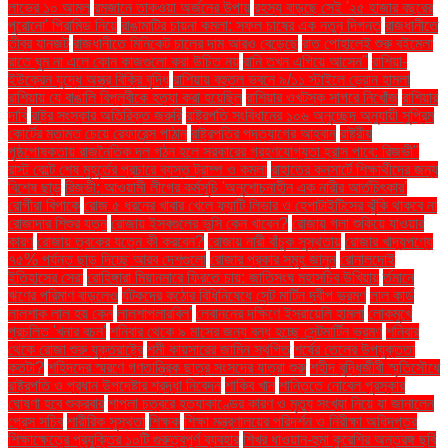
লাভের ১০ আমল
রমজানে তাকওয়া অর্জনের উপায়
রহস্য বাড়ছে সেই '২৫ হাজার বছরের
পুরোনো' পিরামিড নিয়ে
রাঙামাটির চায়না কমলা: সফল চাষের এক নতুন দিগন্ত
রাজধানীতে
তীব্র যানজট
রাজধানীতে মিনিকেট চালের দাম আরও বেড়েছে
রাত পোহালেই শুরু বইমেলা
রাতে ঘুম না এলে কোন কাজগুলো করা উচিত নয়
রানি তখন এগিয়ে আসেন"
রাশিয়া-
ইউক্রেন যুদ্ধে অস্ত্র বিক্রি বৃদ্ধি
রাশিয়ায় বহুতল ভবনে ৯/১১ স্টাইলে ড্রোন হামলা
রাশিয়ায় যে বাঙালি বিপ্লবীকে হত্যা করা হয়েছিল
রাশিয়ার ওখটস্ক সাগরে নিখোঁজ
রাশিয়ার
দাবি
রাষ্ট্র সংস্কার অতিরিক্ত জরুরি
রাষ্ট্রপতি সংবিধানের ১০৬ অনুচ্ছেদ অনুযায়ী সুপ্রিম
কোর্টের মতামত চেয়ে রেফারেন্স পাঠান
রাষ্ট্রপতির পদত্যাগের আহ্বান
রাষ্ট্রীয়
পৃষ্ঠপোষকতায় রাজনৈতিক দল গঠন হলে সরকারের গ্রহণযোগ্যতা হ্রাস পাবে: রিজভী"
রাস্ট বেল্টে শেষ মুহূর্তের প্রচারে ব্যস্ত ট্রাম্প ও কমলা
রাহাতের কনসার্টে শিক্ষার্থীদের জন্য
বিশেষ ছাড়
রিজভী: আওয়ামী লীগের কর্মসূচি 'অনুশোচনাহীন এক নারীর আর্তচিৎকার'
রোগীরা বিপাকে
রোজ ৫ ধরনের খাবার খেলে ফ্যাটি লিভার ও হেপাটাইটিসের ঝুঁকি থাকবে না
রোজাদার শিশুর যত্ন
রোজায় ইসবগুলের ভুসি কেন খাবেন?
রোজায় গলা শুকিয়ে যাওয়ার
কারণ
রোজায় ত্বকের যত্নে কী করবেন?
রোজায় নারী বাঁচুক সুস্থতায়
রোজার খাদ্যপণ্যে
৭৫% পর্যন্ত ছাড় দিচ্ছে আরব দেশগুলো
রোজার প্রকার সমূহ জানুন
রোনালদোই
ইতিহাসের সেরা
রোহিঙ্গারা মিয়ানমারে ফিরতে চায়: জাতিসংঘ মহাসচিব উখিয়ায়
র্তমানে
ঋণের পরিমাণ বাড়লেও
র্যটকদের কঠোর বিধিনিষেধে সেন্ট মার্টিন দ্বীপ ভ্রমণ
লাল কার্ড
লালশাক লাল হয় কেন
লালশাপলারবিল'
লেবাননের দক্ষিণে ইসরায়েলি হামলা
লোকমুখে
প্রচলিত 'খনার বচন'
শনিবার থেকে ৯ মাসের জন্য বন্ধ হচ্ছে সেন্টমার্টিন ভ্রমণ
শনিবার
থেকে রোজা শুরু যুক্তরাষ্ট্রে
শমী কায়সারের জামিন স্থগিত
শর্ষের তেলের উপযুক্ততা
কতটা?
শহিদদের স্মরণে গণতান্ত্রিক ছাত্র সংসদের যাত্রা শুরু
শহীদ বুদ্ধিজীবী স্মৃতিসৌধে
রাষ্ট্রপতি ও প্রধান উপদেষ্টার শ্রদ্ধা নিবেদন
শাকিব খান
শান্তিতে নোবেল পুরস্কার
ঘোষণা হবে শুক্রবার
শাপলা চত্বরে হত্যাকাণ্ডের কারণ ও মৃত্যু সংখ্যা নিয়ে যা জানালেন
প্রেস সচিব
শারীরিক সুস্থতা
শিক্ষক
শিক্ষা মন্ত্রণালয়ের পরিদর্শন ও নিরীক্ষা অধিদপ্তর
শিক্ষাক্ষেত্রে প্রযুক্তির ১০টি গুরুত্বপূর্ণ ব্যবহার
শিখর ধাওয়ান-হুমা কুরেশির অন্তরঙ্গ ছবি