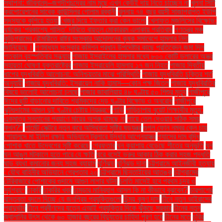
স্থাপনা: জীবনানন্দ–জগদীশচন্দ্রের নাম মুছে এখন কেউই দায় নিতে চাচ্ছেন না
খুলনা সিটি
করপোরেশনের সাবেক কাউন্সিলর গোলাম রব্বানী
খুলনায় ৭৪ বছর বয়সী সাজাপ্রাপ্ত ইউপি
সদস্যকে কুপিয়ে হত্যা
খেজুর দিয়ে ইফতার করা কেন ভালো
খেলাফত মজলিসের বিক্ষোভ:
ধর্ষকের ‘প্রকাশ্যে শাস্তি’ দাবিতে বায়তুল মোকাররম এলাকায় প্রতিবাদ
গণতন্ত্র মঞ্চ
কুড়িগ্রামের রৌমারীতে রাষ্ট্র সংস্কার আন্দোলনের কৃষক সমাবেশে হামলার নিন্দা
জানিয়েছে।
গণমাধ্যম সংস্কার কমিশন প্রধান উপদেষ্টার কাছে প্রতিবেদন জমা দিল
গতকাল বৃহস্পতিবার সন্ধ্যায়
গাজায় ইসরাইলের হামলার মধ্যে ৮০০ কোটি ডলারের অস্ত্র
সহায়তা ঘোষণা যুক্তরাষ্ট্রের
গাজায় ইসরায়েলি হামলায় ১৭ জন নিহত
গাজায় দ্বিতীয়
ধাপের যুদ্ধবিরতি আলোচনা: অনিশ্চয়তার মাঝে পরিস্থিতি
গাজায় যুদ্ধবিরতি চুক্তির শর্ত
অনুযায়ী
গাজায় যুদ্ধবিরতি: ইসরায়েল নাকি হামাস—কোন পক্ষ জিতল
গাজায় যুদ্ধবিরতির
বিষয়ে ভালোই আলোচনা চলছে
গাজার জাবালিয়ায় ৪৮ ঘণ্টায় ৫০ শিশুর মৃত্যু
গাজীপুরে
ঈদের ছুটি বাড়ানোর দাবিতে শ্রমিকদের দেড় ঘণ্টার বিক্ষোভ ও অবরোধ
গাজীপুরে
ঝুটগুদামের আগুন দুই ঘণ্টার চেষ্টায় নিয়ন্ত্রণে
গাড়ি
গাড়িচাপায় বুয়েট শিক্ষার্থীর মৃত্যু:
একমাত্র সন্তানের প্রয়াণে মায়ের অশ্রু থামছে না
গায়ে তেল দেওয়ার সঠিক সময়
কখন?"
গার্মেন্ট সেক্টরে নতুন করে অস্থিরতা সৃষ্টির ষড়যন্ত্র
গুগল ফোন নম্বর কেন চায়
গোয়ালন্দে মা ইলিশ রক্ষায় অভিযানে ট্রলারে উদ্ধার আগ্নেয়াস্ত্র
গ্যাসের দাম বৃদ্ধি
পোশাক খাতে উদ্বেগের সৃষ্টি করেছে
গ্রেফতার
ঘন কুয়াশায় বেড়েছে শীতের অনুভূতি
ঘন
ঘন আঙুল মটকালে হতে পারে যে ক্ষতি
ঘরে বসেই ভ্রুর আকার ঠিক করার সহজ পদ্ধতি
ঘাড় ব্যথা কমানোর জন্য সহজ ব্যায়াম
ঘূর্ণিঝড়
ঘূর্ণিঝড় দানা
চট্টগ্রামে আইনজীবী হত্যায়
: যৌথ বাহিনীর অভিযানে গ্রেপ্তার ২০
চট্টগ্রামে ছিনতাইয়ের আতঙ্ক
চট্টগ্রামের
টেরিবাজারে পোশাকের গুদামে আগুন লাগার ঘটনা
চলতি মাসেই হবে প্রথম চন্দ্র ও
সূর্যগ্রহণ
চাকরি
চাকরির খবর
চামড়ার মানিব্যাগ আসল কি না কীভাবে বুঝবেন?
চারপাশের
বাস্তবতা বদলে দিচ্ছে যে জনপ্রিয় প্রযুক্তিগুলো
চিন্ময় কৃষ্ণ দাস
চীনে নতুন ভাইরাসের
প্রাদুর্ভাব
চীনে প্রবীণদের যত্নে এআই প্রযুক্তির দিকে ঝুঁকছে সরকার
চীনের নতুন
জ্বালানির উৎস থেকে ৬০ হাজার বছরের বিদ্যুতের চাহিদা পূরণ হবে
চীনের মতে
চুরির