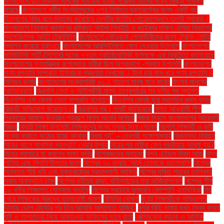
বাংলাদেশে দুটি বিখ্যাত মানুষের নাম এক হওয়া সত্ত্বেও তাঁদের মধ্যে কিছুটা পার্থক্য
রয়েছে
বাংলাদেশে ধর্মীয় সংখ্যালঘুদের ওপর নির্যাতন যুক্তরাষ্ট্রের জন্য একটি বড়
উদ্বেগের বিষয় বলে মন্তব্য করেছেন দেশটির জাতীয় গোয়েন্দাপ্রধান তুলসী গ্যাবার্ড।
বাংলাদেশে নিযুক্ত জাপানের রাষ্ট্রদূত সাইদা শিনইচি ও জাইকার দক্ষিণ এশিয়া বিভাগের
মহাপরিচালক আইট টেরুইউকি
বাংলাদেশে নেটওয়ার্ক পেশাজীবীদের জন্য ট্রেনিং সেন্টার
স্থাপন করেছে হুয়াওয়ে
বাংলাদেশের আরসিইপিতে যোগ দেওয়ার উদ্যোগ
বাংলাদেশের
কমিউনিস্ট পার্টি (সিপিবি) দলের ৭৭তম প্রতিষ্ঠাবার্ষিকী উপলক্ষে এক বিবৃতিতে জানিয়েছে
বাংলাদেশের গণতান্ত্রিক রূপান্তরে নারীরা ছিল অগ্রভাগে -প্রধান উপদেষ্টা
বাংলাদেশের
পণ্য রপ্তানি সম্প্রতি ইতিবাচক প্রবণতা দেখাচ্ছে। টানা চার মাস ধরে পণ্য রপ্তানি ৪
বিলিয়ন ডলার
বাংলাদেশের সংখ্যাগরিষ্ঠ ৬১.১ শতাংশ মানুষ মনে করেন
বাংলার মানুষের
আতিথেয়তা'
বিএনপি নেতা ও আইনজীবী মাসুদ তালুকদারের সব দলীয় পদ স্থগিত
বিএনপির এক জ্যেষ্ঠ নেতা সম্প্রতি বলেছেন
বিএনপির জ্যেষ্ঠ যুগ্ম মহাসচিব রুহুল কবির
রিজভী অভিযোগ করেছেন যে
বিএনপির পর। দলটি জানিয়েছে
বিগত আওয়ামী লীগ
সরকারের আমলে উন্নয়ন প্রকল্পে বিপুল অর্থের অপচয়
বিজয় দিবসে বাংলাদেশের আরেকটি
বিজয়
বিদায়ী শিক্ষা উপদেষ্টা শিক্ষকদের জন্য সুখবর দিয়ে গেলেন
বিদেশি শিক্ষার্থী ও কর্মী
সংখ্যা কমাতে কঠোর হচ্ছে কানাডা
বিধবা নই” – দেবশ্রী গঙ্গোপাধ্যায়
বিধানসভা নির্বাচন
বিয়ের আগে মানসিক প্রস্তুতি নেয়ার উপায়
বিয়ের পর নারীরা কেন পরকীয়ায় আকৃষ্ট হয়?
বিয়ের ব্যাপারে যা বললেন সাফা কবির
বিশেষজ্ঞদের মন্তব্য
বিশ্ব এইডস দিবস আজ
বিশ্ব
শান্তি এবং স্থিতিশীলতার জন্য
বিশ্বের ৭০ ভাষায় 'আমি তোমাকে ভালোবাসি'
বিশ্বের
অন্যতম শীর্ষ ধনী এবং যুক্তরাষ্ট্রের প্রভাবশালী ব্যক্তি
বিশ্বের দূষিত শহরের তালিকায়
পঞ্চম অবস্থানে ঢাকা
বিশ্বের ধনীতম রাজা: থাইল্যান্ডের মহা ভাজিরালংকর্ন
বিশ্বের শীর্ষ
১০ ধনীর শিক্ষাগত যোগ্যতা কতটুকু
বিশ্বের সবচেয়ে মূল্যবান কোম্পানি এনভিডিয়া
বিষ
খেয়ে শিক্ষকের বিরুদ্ধে হত্যাচেষ্টা মামলা
বিসিবির ঘোষণা
বুয়েট শিক্ষার্থীকে গাড়িচাপার
ঘটনায় ডোপ টেস্টের পর তিন আসামি আদালতে হাজির"
বুশরা বিবি: দাবায় যখন সৈন্য হারায়
বৃষ্টি ও তাপমাত্রা নিয়ে আবহাওয়া অফিসের নতুন বার্তা
বেক্সিমকোর ব্যাংক ও আর্থিক