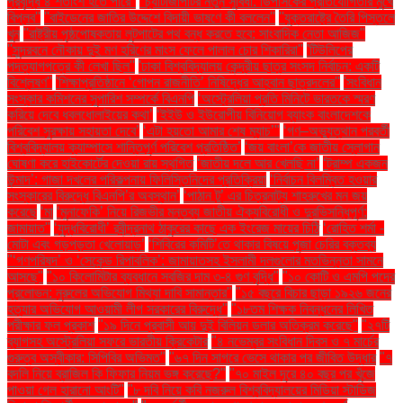
প্রবৃদ্ধি ৪ শতাংশ হতে পারে''
''চ্যাটজিপিটির নতুন সুবিধা: ডিপসিকের প্রতিযোগিতার মুখে
বিপ্লব''
''বাইডেনের জাতির উদ্দেশে বিদায়ী ভাষণে কী বললেন''
''যুক্তরাষ্ট্রে তৈরি পিস্তলে
খুন
''রাষ্ট্রীয় পৃষ্ঠপোষকতায় লুটপাটের পথ বন্ধ করতে হবে: সাংবাদিক নেতা আজিজ"
''সুন্দরবনে নৌকায় দুই মণ হরিণের মাংস ফেলে পালাল চোর শিকারিরা''
'টিউলিপের
পদত্যাগপত্রে কী লেখা ছিল''
'ঢাকা বিশ্ববিদ্যালয় কেন্দ্রীয় ছাত্র সংসদ নির্বাচন: একটি
বিশ্লেষণ''
'শিক্ষাপ্রতিষ্ঠানে ‘গোপন রাজনীতি’ নিষিদ্ধের আহ্বান ছাত্রদলের''
'সংবিধান
সংস্কার কমিশনের সুপারিশ সম্পর্কে বিএনপি
‘অস্ট্রেলিয়া প্রতি মিনিটে ভারতকে স্মরণ
করিয়ে দেবে ধবলধোলাইয়ের কথা’
‘ইইউ ও ইউরোপীয় বিনিয়োগ ব্যাংক বাংলাদেশকে
পরিবেশ সুরক্ষায় সহায়তা দেবে’
‘এটা হয়তো আমার শেষ ম্যাচ’"
‘গণ–অভ্যুত্থান পরবর্তী
বিশ্ববিদ্যালয় ক্যাম্পাসে শান্তিপূর্ণ পরিবেশ প্রতিষ্ঠিত’
‘জয় বাংলা’কে জাতীয় স্লোগান
ঘোষণা করে হাইকোর্টের দেওয়া রায় স্থগিত
‘জাতীয় দলে আর খেলছি না’
‘ট্রাম্প একজন
উন্মাদ’: গাজা দখলের পরিকল্পনায় ফিলিস্তিনিদের প্রতিক্রিয়া
‘নির্বাচন বিলম্বিত হওয়ার
সংস্কারের বিরুদ্ধে বিএনপি’র অবস্থান’
‘পাঠান টু’ এর চিত্রনাট্য শাহরুখের মন জয়
করেছে
‘মা
‘মুনাফেকি’ নিয়ে রিজভীর মন্তব্য জাতীয় ঐক্যবিরোধী ও দুরভিসন্ধিপূর্ণ:
জামায়াত"
‘যুদ্ধবিরোধী’ রবীন্দ্রনাথ ঠাকুরের কাছে এক ইংরেজ মায়ের চিঠি
‘রোহিত শর্মা -
মোটা এবং গড়পড়তা খেলোয়াড়’
‘শিবিরের কমিটি’তে থাকার বিষয়ে পূজা চেরির বক্তব্য
"‘গণপরিষদ’ ও ‘সেকেন্ড রিপাবলিক’: জামায়াতসহ ইসলামী দলগুলোর মতভিন্নতা সামনে
আসছে"
"১০ কিলোমিটার ব্যবধানে সবজির দাম ৩-৪ গুণ বৃদ্ধি"
"১০ কোটি ও এমপি পদের
প্রলোভন: নুরুলের অভিযোগ মিথ্যা দাবি সামান্তার"
"১৫ বছরে বিচার ছাড়া ১৯২৬ জনের
হত্যার অভিযোগ আওয়ামী লীগ সরকারের বিরুদ্ধে"
"১৮তম শিক্ষক নিবন্ধনের লিখিত
পরীক্ষার ফল প্রকাশ
"১৯ দিনে প্রবাসী আয় দুই বিলিয়ন ডলার অতিক্রম করেছে"
"২৭টি
ব্যাগসহ অস্ট্রেলিয়া সফরে ভারতীয় ক্রিকেটার
"৪ নভেম্বর সংবিধান দিবস ও ৭ মার্চের
গুরুত্ব অস্বীকার: সিপিবির অভিমত"
"৬৭ দিন সাগরে ভেসে থাকার পর জীবিত উদ্ধার
"৭
বদলি নিয়ে ব্রাজিল কি ফিফার নিয়ম ভঙ্গ করেছে?"
"৭০ মাইল দূরে ৪০ বছর পর খুঁজে
পাওয়া গেল হারানো আংটি"
"৮ দবি নিয়ে কবি নজরুল বিশ্ববিদ্যালয়ের মিডিয়া স্টাডিজ