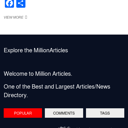
F
S
a
h
“আসলেই
VIEW MORE
c
ar
কি
e
e
আপেল
খেলে
b
রোগমুক্ত
থাকা
o
সম্ভব?”
Explore the MillionArticles
o
k
Welcome to Million Articles.
One of the Best and Largest Articles/News
Directory.
POPULAR
COMMENTS
TAGS