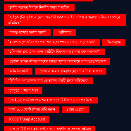
"স্থানীয় সরকার নির্বাচন নির্দলীয় করার সুপারিশ"
"হাইকোর্টের পূর্ণাঙ্গ আদেশ: অন্তর্বর্তী সরকার আইনি দলিল ও জনগণের ইচ্ছার সমর্থনে
প্রতিষ্ঠিত"
"হাঙ্গার প্রজেক্টে ঢাকায় চাকরি
"হালিশহর
"হাসপাতালে ভর্তির পর প্রকাশিত হলো প্রথম পোপ ফ্রান্সিসের ছবি"
"হিজবুল্লাহ
"হুথি কারা এবং ট্রাম্প কেন গোষ্ঠীটির বিরুদ্ধে বড় হামলা শুরু করলেন?"
"হোটেল ইন্টার কন্টিনেন্টালের সামনে জুলাই অভ্যুত্থানে আহতদের বিক্ষোভ
“আমি ডিভোর্সি
“জ্যোতি আমার কুমিল্লার মেয়ে”: আসিফ আকবর
“টিসিবির পণ্য কেনার সময় ক্রেতাদের পাঁচটি প্রধান অভিযোগ”
“ডেঙ্গুতে ৭ জনের মৃত্যু
“দুবাই থেকে অবৈধ পথে ৩২ হাজার কোটি টাকার সোনা প্রবাহিত”
“বর্ষে ২০০ কোটি টাকার বেশি বরাদ্দ
১ জন গ্রেপ্তার"
1000$ Trump Account
১০৩ কোটি টাকার হেলিকপ্টার নিয়ে অনুশীলনে গেলেন নেইমার