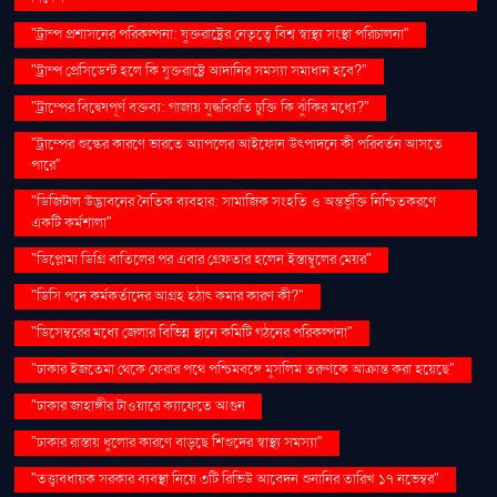
"ট্রাম্প প্রশাসনের পরিকল্পনা: যুক্তরাষ্ট্রের নেতৃত্বে বিশ্ব স্বাস্থ্য সংস্থা পরিচালনা"
"ট্রাম্প প্রেসিডেন্ট হলে কি যুক্তরাষ্ট্রে আদানির সমস্যা সমাধান হবে?"
"ট্রাম্পের বিদ্বেষপূর্ণ বক্তব্য: গাজায় যুদ্ধবিরতি চুক্তি কি ঝুঁকির মধ্যে?"
"ট্রাম্পের শুল্কের কারণে ভারতে অ্যাপলের আইফোন উৎপাদনে কী পরিবর্তন আসতে
পারে"
"ডিজিটাল উদ্ভাবনের নৈতিক ব্যবহার: সামাজিক সংহতি ও অন্তর্ভুক্তি নিশ্চিতকরণে
একটি কর্মশালা"
"ডিপ্লোমা ডিগ্রি বাতিলের পর এবার গ্রেফতার হলেন ইস্তাম্বুলের মেয়র"
"ডিসি পদে কর্মকর্তাদের আগ্রহ হঠাৎ কমার কারণ কী?"
"ডিসেম্বরের মধ্যে জেলার বিভিন্ন স্থানে কমিটি গঠনের পরিকল্পনা"
"ঢাকার ইজতেমা থেকে ফেরার পথে পশ্চিমবঙ্গে মুসলিম তরুণকে আক্রান্ত করা হয়েছে"
"ঢাকার জাহাঙ্গীর টাওয়ারে ক্যাফেতে আগুন
"ঢাকার রাস্তায় ধুলোর কারণে বাড়ছে শিশুদের স্বাস্থ্য সমস্যা"
"তত্ত্বাবধায়ক সরকার ব্যবস্থা নিয়ে ৩টি রিভিউ আবেদন শুনানির তারিখ ১৭ নভেম্বর"