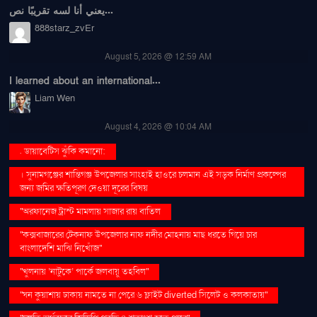
يعني أنا لسه تقريبًا نص...
888starz_zvEr
August 5, 2026 @ 12:59 AM
I learned about an international...
Liam Wen
August 4, 2026 @ 10:04 AM
. ডায়াবেটিস ঝুঁকি কমানো:
। সুনামগঞ্জের শান্তিগঞ্জ উপজেলার সাংহাই হাওরে চলমান এই সড়ক নির্মাণ প্রকল্পের
জন্য জমির ক্ষতিপূরণ দেওয়া দূরের বিষয়
''অরফানেজ ট্রাস্ট মামলায় সাজার রায় বাতিল
''কক্সবাজারের টেকনাফ উপজেলার নাফ নদীর মোহনায় মাছ ধরতে গিয়ে চার
বাংলাদেশি মাঝি নিখোঁজ''
''খুলনায় ‘নাটুকে’ পার্কে জলবায়ু তহবিল''
''ঘন কুয়াশায় ঢাকায় নামতে না পেরে ৬ ফ্লাইট diverted সিলেট ও কলকাতায়''