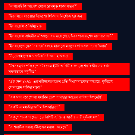
"আসলেই কি আপেল খেলে রোগমুক্ত থাকা সম্ভব?"
"ইতালিতে যাওয়ার উদ্দেশ্যে লিবিয়ায় নিখোঁজ ২৪ জন
"ইসরায়েলি ৩ জিম্মি মুক্ত
"ইসরায়েলি বাহিনীর অভিযানে বন্ধ হয়ে গেছে উত্তর গাজার শেষ হাসপাতালটি"
"ইসরায়েলে নেতানিয়াহুর বিরুদ্ধে হাজারো মানুষের প্রতিবাদ: দ্য গার্ডিয়ান"
"উড়োজাহাজে ৪০ ঘণ্টার নির্যাতন: হাতকড়া
"উৎসবমুখর পরিবেশে নটর ডেম ইউনিভার্সিটি বাংলাদেশের দ্বিতীয় সমাবর্তন
সফলভাবে অনুষ্ঠিত"
"এই দেশ ১৯৭১-এর শহীদদের রক্তের প্রতি বিশ্বাসঘাতকতা করেছে: কুমিল্লায়
জোনায়েদ সাকির মন্তব্য"
"এক মাস ধরে খোলা সয়াবিন তেল ব্যবহার করছেন বাণিজ্য উপদেষ্টা"
"একটি আমলকীর অসীম উপকারিতা!"
"একুশে পদক পাচ্ছেন ১৪ বিশিষ্ট ব্যক্তি ও জাতীয় নারী ফুটবল দল"
"এশিয়াটিক ল্যাবরেটরিজের মুনাফা কমেছে"