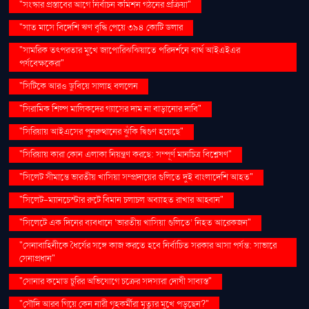
"সংস্কার প্রস্তাবের আগে নির্বাচন কমিশন গঠনের প্রক্রিয়া"
"সাত মাসে বিদেশি ঋণ বৃদ্ধি পেয়ে ৩৯৪ কোটি ডলার
"সামরিক তৎপরতার মুখে জাপোরিঝঝিয়াতে পরিদর্শনে ব্যর্থ আইএইএর
পর্যবেক্ষকেরা"
"সিটিকে আরও ডুবিয়ে সালাহ বললেন
"সিরামিক শিল্প মালিকদের গ্যাসের দাম না বাড়ানোর দাবি"
"সিরিয়ায় আইএসের পুনরুত্থানের ঝুঁকি দ্বিগুণ হয়েছে"
"সিরিয়ায় কারা কোন এলাকা নিয়ন্ত্রণ করছে: সম্পূর্ণ মানচিত্র বিশ্লেষণ"
"সিলেট সীমান্তে ভারতীয় খাসিয়া সম্প্রদায়ের গুলিতে দুই বাংলাদেশি আহত"
"সিলেট-ম্যানচেস্টার রুটে বিমান চলাচল অব্যাহত রাখার আহ্বান"
"সিলেটে এক দিনের ব্যবধানে ‘ভারতীয় খাসিয়া গু‌লিতে’ নিহত আরেকজন"
"সেনাবাহিনীকে ধৈর্যের সঙ্গে কাজ করতে হবে নির্বাচিত সরকার আসা পর্যন্ত: সাভারে
সেনাপ্রধান"
"সোনার কমোড চুরির অভিযোগে চক্রের সদস্যরা দোষী সাব্যস্ত"
"সৌদি আরব গিয়ে কেন নারী গৃহকর্মীরা মৃত্যুর মুখে পড়ছেন?"