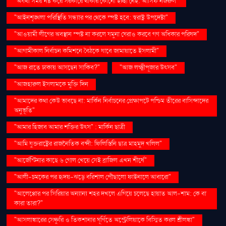
"অযথা সময় নষ্ট করে সরকারে থাকার কোনো ইচ্ছা নেই: আসিফ নজরুল"
"আইনশৃঙ্খলা পরিস্থিতি সন্ধ্যার পর থেকে স্পষ্ট হবে: স্বরাষ্ট্র উপদেষ্টা"
"আওয়ামী লীগের অবস্থান স্পষ্ট না করলে যমুনা ঘেরাও করবে গণ অধিকার পরিষদ"
"আগামীকাল নির্বাচন কমিশনে বৈঠকে যাবে জামায়াতে ইসলামী"
"আজ রাতে ঢাকায় আসছেন সাকিব?"
"আজ লক্ষ্মীপূজার উৎসব"
"আজহারুল ইসলামকে মুক্তি দিন
"আমাদের কথা কেউ ভাবছে না: মার্কিন নির্বাচনের প্রেক্ষাপটে পশ্চিম তীরের বাসিন্দাদের
অনুভূতি"
"আমার হিজাব আমার শক্তির উৎস" : মার্কিন ছাত্রী
"আমি যুক্তরাষ্ট্রের রাজনৈতিক বন্দী: ফিলিস্তিনি ছাত্র মাহমুদ খলিল"
"আর্জেন্টিনার কাছে ৬ গোল খেয়ে সেই ব্রাজিল এখন শীর্ষে"
"আলী-চমকের পর হৃদয়-ঝড়ে বরিশাল পৌঁছালো ফাইনালে আবারো"
"আলেপ্পোর পর সিরিয়ার অন্যান্য শহর দখলে এগিয়ে চলেছে হায়াত আল-শাম: কে বা
কারা তারা?"
"আসলাঙ্কারের সেঞ্চুরি ও তিকশানার ঘূর্ণিতে অস্ট্রেলিয়াকে বিস্মিত করল শ্রীলঙ্কা"