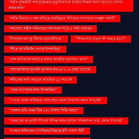
"শহীদ বুদ্ধিজীবী শামসুজ্জোহার মৃত্যুদিবসকে জাতীয় শিক্ষক দিবস হিসেবে ঘোষণা
করার দাবি"
"শহীদ মিনারে ৬ দফা দাবিতে চাকরিচ্যুত বিডিআর সদস্যদের অবস্থান ধর্মঘট"
"শাহবাগে শহীদ পরিবারের সদস্যদের সাড়ে ৫ ঘণ্টা অবরোধ
"শিশুদের জন্য ফ্লু টিকার প্রয়োজনীয়তা"
"শিশুর দাঁত নড়লে কী করতে হবে?"
"শীতে ব্যাডমিন্টন খেলার উপকারিতা"
"শেখ হাসিনাকে থামাতে ঢাকায় ভারতীয় দূতাবাসে তলব"
"শেয়ারবাজারে মূলধনি মুনাফার কর ১৫% এ নেমে এসেছে"
"শ্রমিকেরা দাবি করছেন অতিরিক্ত ১০ শতাংশ
"সবুজ আপেলের নানা উপকারিতা"
"সংযুক্ত আরব আমিরাত সফর শেষে দেশে ফিরলেন প্রধান উপদেষ্টা"
"সরকার প্রতি ডজন ডিম ১৩০ টাকায় বিক্রি করবে"
"সরকারের আওয়ামী লীগকে নিষিদ্ধ করার কোনো পরিকল্পনা নেই: প্রধান উপদেষ্টা"
"সংস্কার কমিশনের সুপারিশের বিরুদ্ধে ইসি পাঠাল চিঠি"