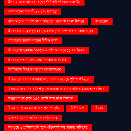
ইলন মাস্ককে ছাড়িয়ে বিশ্বের শীর্ষ ধনী পরিবার ওয়ালটন
ইলন মাস্কের সম্পত্তি ১৯.২% কমেছে
ইলন মাস্কের স্টারলিংক বাংলাদেশে এলে কী সুফল মিলবে
ইসরায়েল
ইসরায়েল ও হেজবুল্লাহর যুদ্ধবিরতি চুক্তি সম্পর্কিত যা জানা যাচ্ছে
ইসরায়েল মাইকে আজান নিষিদ্ধ করল
ইসরায়েলি হামলায় বৈরুতে আবাসিক ভবনে ১১ জন নিহত
ইসরায়েলের সাবেক সেনা: 'গাজায় যা করেছি
উইন্ডিজের বিপক্ষে বড় হার বাংলাদেশের
উড়িরচরে পরিবার কল্যাণকেন্দ্র পরিণত হয়েছে পুলিশ ফাঁড়িতে
উত্তর মেসিডোনিয়ায় নৈশ ক্লাবে ভয়াবহ আগুনের ঘটনায় হতাহতদের নিয়ে
উত্তরা ব্যাংক দেবে ১৪৫ কোটি টাকা নগদ লভ্যাংশ
উত্তরা ব্যাংকের মুনাফা ৫০ শতাংশ বৃদ্ধি
উত্তীর্ণ ৮৩
উদ্ধার
উপদেষ্টা হাসান আরিফ আর বেঁচে নেই
উরুগুয়ে ও ব্রাজিলের বিপক্ষে শক্তিশালী দল ঘোষণা মেসিদের