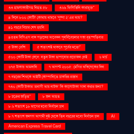
৩৩ হামলাকারীসহ নিহত ৫৮
৩৬৯ ফিলিস্তিনি কারামুক্ত"
৪ দিনে ৮০০ কোটি! কোথায় থামবে 'পুষ্পা ২' এর আয়?
৪১ বছরে বিচার শেষ হয়নি
৪৩তম বিসিএস বাদ পড়াদের আবেদন পুনর্বিবেচনার সভা বৃহস্পতিবার
৫ টাকা বেশি
৫ শতাংশই থাকবে পূর্বের মতো"
৫০০ কোটি টাকা দেবে: নতুন টাকা ছাপানোর প্রয়োজন নেই
৬ মার্চ
৬৭৫ টাকায় আমদানি
৭ আগস্ট ২০০৫: মেসির অভিষেকের দিন
৭ বছরের শিশুকে আইটি কোম্পানিতে চাকরির প্রস্তাব
৭৩০ কোটি টাকার ‘প্রবাসী আয় নাটক’ কি কালোটাকা সাদা করার জন্য?
৮ চক্রের জড়িত"
৮ জন আহত
৮.৬ শতাংশ ১৮ মাসের মধ্যে নির্বাচন চান
৮.৭ শতাংশ জনগণ আগামী দুই থেকে তিন বছরের মধ্যে নির্বাচন চান
AI
American Express Travel Card