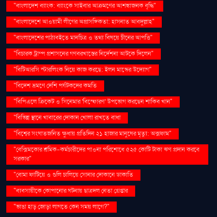
"বাংলাদেশ ব্যাংক: ব্যাংকে সাইবার আক্রমণের আশঙ্কাজনক বৃদ্ধি"
"বাংলাদেশে আওয়ামী লীগের অপ্রাসঙ্গিকতা: হাসনাত আবদুল্লাহ"
"বাংলাদেশের পাঠ্যবইতে মানচিত্র ও তথ্য বিষয়ে চীনের আপত্তি"
"বিচারক ট্রাম্প প্রশাসনের গণবরখাস্তের নির্দেশনা আটকে দিলেন"
"বিটিআরসি স্টারলিংক নিয়ে কাজ করছে: ইলন মাস্কের উদ্যোগ"
"বিদেশ ভ্রমণে দেশি পর্যটকদের কমতি
"বিপিএলে ক্রিকেট ও সিনেমার 'বিস্ফোরণ' উপভোগ করছেন শাকিব খান"
"বিভিন্ন স্থানে খাবারের দোকান খোলা রাখতে বাধা
"বিশ্বের সংঘাতজনিত ক্ষুধায় প্রতিদিন ২১ হাজার মানুষের মৃত্যু: অক্সফাম"
"বেক্সিমকোর শ্রমিক-কর্মচারীদের পাওনা পরিশোধে ৫২৫ কোটি টাকা ঋণ প্রদান করবে
সরকার"
"বোমা ফাটিয়ে ও গুলি চালিয়ে সোনার দোকানে ডাকাতি
"ব্যবসায়ীকে কোপানোর ঘটনায় ছাত্রদল নেতা গ্রেপ্তার
"ভাঙা হাড় জোড়া লাগতে কেন সময় লাগে?"