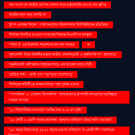
‘জয় বাংলা’কে জাতীয় স্লোগান ঘোষণা করে হাইকোর্টের দেওয়া রায় স্থগিত
‘জাতীয় দলে আর খেলছি না’
‘ট্রাম্প একজন উন্মাদ’: গাজা দখলের পরিকল্পনায় ফিলিস্তিনিদের প্রতিক্রিয়া
‘নির্বাচন বিলম্বিত হওয়ার সংস্কারের বিরুদ্ধে বিএনপি’র অবস্থান’
‘পাঠান টু’ এর চিত্রনাট্য শাহরুখের মন জয় করেছে
‘মা
‘মুনাফেকি’ নিয়ে রিজভীর মন্তব্য জাতীয় ঐক্যবিরোধী ও দুরভিসন্ধিপূর্ণ: জামায়াত"
‘যুদ্ধবিরোধী’ রবীন্দ্রনাথ ঠাকুরের কাছে এক ইংরেজ মায়ের চিঠি
‘রোহিত শর্মা - মোটা এবং গড়পড়তা খেলোয়াড়’
‘শিবিরের কমিটি’তে থাকার বিষয়ে পূজা চেরির বক্তব্য
"‘গণপরিষদ’ ও ‘সেকেন্ড রিপাবলিক’: জামায়াতসহ ইসলামী দলগুলোর মতভিন্নতা
সামনে আসছে"
"১০ কিলোমিটার ব্যবধানে সবজির দাম ৩-৪ গুণ বৃদ্ধি"
"১০ কোটি ও এমপি পদের প্রলোভন: নুরুলের অভিযোগ মিথ্যা দাবি সামান্তার"
"১৫ বছরে বিচার ছাড়া ১৯২৬ জনের হত্যার অভিযোগ আওয়ামী লীগ সরকারের