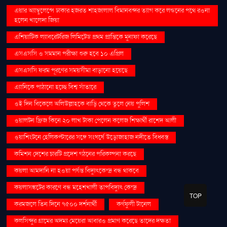
এয়ার অ্যাম্বুলেন্সে ঢাকার হজরত শাহজালাল বিমানবন্দর ত্যাগ করে লন্ডনের পথে রওনা
হলেন খালেদা জিয়া
এশিয়াটিক ল্যাবরেটরিজ লিমিটেড প্রথম প্রান্তিকে মুনাফা করেছে
এসএসসি ও সমমান পরীক্ষা শুরু হবে ১০ এপ্রিল
এসএসসি ফরম পূরণের সময়সীমা বাড়ানো হয়েছে
এ্যানিকে পাঠানো হচ্ছে বিশ্ব সাঁতারে
ওই দিন বিকেলে অলিউল্লাহকে বাড়ি থেকে তুলে নেয় পুলিশ
ওয়ালটন ফ্রিজ কিনে ২০ লাখ টাকা পেলেন কলেজ শিক্ষার্থী রাশেদ আলী
ওয়াশিংটনে হেলিকপ্টারের সঙ্গে সংঘর্ষে উড়োজাহাজ নদীতে বিধ্বস্ত
কমিশন দেশের চারটি প্রদেশ গঠনের পরিকল্পনা করছে
কয়লা আমদানি না হওয়া পর্যন্ত বিদ্যুৎকেন্দ্র বন্ধ থাকবে
কয়লাসঙ্কটের কারণে বন্ধ মহেশখালী তাপবিদ্যুৎ কেন্দ্র
TOP
করমজলে তিন দিনে ৭৫০০ দর্শনার্থী
কর্ণফুলী টানেল
কলসিন্দুর গ্রামের অদম্য মেয়েরা আবারও প্রমাণ করেছে তাদের দক্ষতা