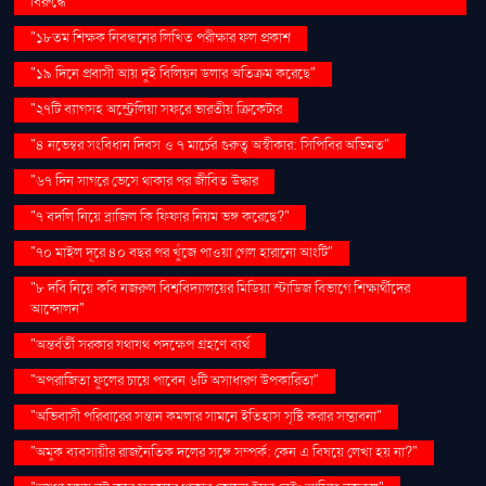
বিরুদ্ধে"
"১৮তম শিক্ষক নিবন্ধনের লিখিত পরীক্ষার ফল প্রকাশ
"১৯ দিনে প্রবাসী আয় দুই বিলিয়ন ডলার অতিক্রম করেছে"
"২৭টি ব্যাগসহ অস্ট্রেলিয়া সফরে ভারতীয় ক্রিকেটার
"৪ নভেম্বর সংবিধান দিবস ও ৭ মার্চের গুরুত্ব অস্বীকার: সিপিবির অভিমত"
"৬৭ দিন সাগরে ভেসে থাকার পর জীবিত উদ্ধার
"৭ বদলি নিয়ে ব্রাজিল কি ফিফার নিয়ম ভঙ্গ করেছে?"
"৭০ মাইল দূরে ৪০ বছর পর খুঁজে পাওয়া গেল হারানো আংটি"
"৮ দবি নিয়ে কবি নজরুল বিশ্ববিদ্যালয়ের মিডিয়া স্টাডিজ বিভাগে শিক্ষার্থীদের
আন্দোলন"
"অন্তর্বর্তী সরকার যথাযথ পদক্ষেপ গ্রহণে ব্যর্থ
"অপরাজিতা ফুলের চায়ে পাবেন ৬টি অসাধারণ উপকারিতা"
"অভিবাসী পরিবারের সন্তান কমলার সামনে ইতিহাস সৃষ্টি করার সম্ভাবনা"
"অমুক ব্যবসায়ীর রাজনৈতিক দলের সঙ্গে সম্পর্ক: কেন এ বিষয়ে লেখা হয় না?"