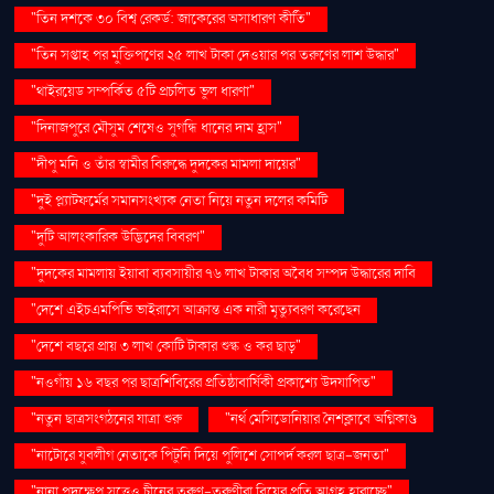
"তিন দশকে ৩০ বিশ্ব রেকর্ড: জাকেরের অসাধারণ কীর্তি"
"তিন সপ্তাহ পর মুক্তিপণের ২৫ লাখ টাকা দেওয়ার পর তরুণের লাশ উদ্ধার"
"থাইরয়েড সম্পর্কিত ৫টি প্রচলিত ভুল ধারণা"
"দিনাজপুরে মৌসুম শেষেও সুগন্ধি ধানের দাম হ্রাস"
"দীপু মনি ও তাঁর স্বামীর বিরুদ্ধে দুদকের মামলা দায়ের"
"দুই প্ল্যাটফর্মের সমানসংখ্যক নেতা নিয়ে নতুন দলের কমিটি
"দুটি আলংকারিক উদ্ভিদের বিবরণ"
"দুদকের মামলায় ইয়াবা ব্যবসায়ীর ৭৬ লাখ টাকার অবৈধ সম্পদ উদ্ধারের দাবি
"দেশে এইচএমপিভি ভাইরাসে আক্রান্ত এক নারী মৃত্যুবরণ করেছেন
"দেশে বছরে প্রায় ৩ লাখ কোটি টাকার শুল্ক ও কর ছাড়"
"নওগাঁয় ১৬ বছর পর ছাত্রশিবিরের প্রতিষ্ঠাবার্ষিকী প্রকাশ্যে উদযাপিত"
"নতুন ছাত্রসংগঠনের যাত্রা শুরু
"নর্থ মেসিডোনিয়ার নৈশক্লাবে অগ্নিকাণ্ড
"নাটোরে যুবলীগ নেতাকে পিটুনি দিয়ে পুলিশে সোপর্দ করল ছাত্র-জনতা"
"নানা পদক্ষেপ সত্ত্বেও চীনের তরুণ-তরুণীরা বিয়ের প্রতি আগ্রহ হারাচ্ছে"