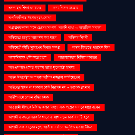
অনলাইন শিক্ষা প্ল্যাটফর্ম
অন্য দিনের মতোই
অপরিকল্পিত ঋণের বৃহৎ বোঝা
অপ্রাপ্তবয়স্কদের সঙ্গে প্রেমের সম্পর্ক: আইনি বাধা ও সামাজিক সমস্যা
অভিজ্ঞতা ছাড়াই আবেদন করা যাবে
অভিনয় শিল্পী
অভিনেত্রী কীর্তি সুরেশের বিবাহ সম্পন্ন
অস্কার জিততে পারবেন কি?
অ্যাডমিনকে গুলি করে হত্যা
অ্যালোভেরার বিভিন্ন ব্যবহার
আইএসআইএসের পতাকা হাতে যুক্তরাষ্ট্রে হামলা!
আইন উপদেষ্টা অধ্যাপক আসিফ নজরুল জানিয়েছেন
আইনের শাসন না থাকলে কেউ নিরাপদ নয় - তারেক রহমান
আইপিএলে বেতন বৃদ্ধির চমক
আওয়ামী লীগকে নিষিদ্ধ করার বিষয়ে এক প্রশ্নের জবাবে মান্না বলেন
আগামী ২ বছরে সরকারি খাতে ৫ লাখ নতুন চাকরি সৃষ্টি হবে
আগামী এক বছরের মধ্যে জাতীয় নির্বাচন অনুষ্ঠিত হওয়া উচিত