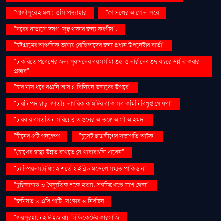
"গাজীপুরে হামলা: ওসি প্রত্যাহার
"গোসলের আগে না পরে
"ঘরের বাতাসে দূষণ: সুস্থ থাকার জন্য করণীয়".
"চট্টগ্রামের আঞ্চলিক ভাষায় রোহিঙ্গাদের জন্য প্রধান উপদেষ্টার বার্তা"
"চাকরিতে প্রবেশের জন্য পুরুষদের বয়সসীমা ৩৫ ও নারীদের ৩৭ বছরে উন্নীত করার
প্রস্তাব"
"চার মাস ধরে রপ্তানি আয় ৪ বিলিয়ন ডলারের উপরে"
"চারটি পদ ছাড়া জাতীয় নাগরিক কমিটির বাকি সব কমিটি বিলুপ্ত ঘোষণা"
"চারবার বসতভিটা সরিয়েও ভাঙনের আতঙ্কে আলী আহমদ"
"চীনের ৫টি পদক্ষেপ
"চুয়েট ছাত্রলীগের সভাপতি আটক"
"চোখের স্বাস্থ্য উন্নত রাখতে যে খাবারগুলি খাবেন"
"চ্যাম্পিয়নস ট্রফি: ২ শর্তে হাইব্রিড মডেলে সম্মত পাকিস্তান"
"ছুরিকাঘাত ও বৈদ্যুতিক শকে হত্যা: সবজিখেতে লাশ ফেলা"
"জমিয়ত ও এবি পার্টি: সংস্কার ও নির্বাচন
"জয়পুরহাটে হাট ইজারায় সিন্ডিকেটের কারসাজি