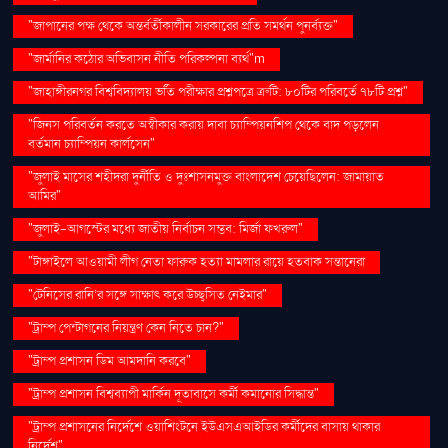
"জাপানের পক্ষ থেকে অন্তর্বর্তীকালীন সরকারের প্রতি সমর্থন পুনর্ব্যক্ত"
"জার্মানির কঠোর অভিবাসন নীতি পরিকল্পনা ব্যর্থ"m
"জাহাঙ্গীরনগর বিশ্ববিদ্যালয় ভর্তি পরীক্ষার প্রশ্নপত্রে ত্রুটি: ৮০টির পরিবর্তে ৭৮টি প্রশ্ন"
"জিনস পরিবর্তন করতে অস্বীকার করায় দাবা চ্যাম্পিয়নশিপ থেকে বাদ পড়লেন
বর্তমান চ্যাম্পিয়ন কার্লসেন"
"জুলাই মাসের শহীদরা দুর্নীতি ও দুঃশাসনমুক্ত বাংলাদেশ চেয়েছিলেন: জামায়াত
আমির"
"জুলাই-আগস্টের মধ্যে জাতীয় নির্বাচন সম্ভব: মির্জা ফখরুল"
"টাঙ্গাইলে আওয়ামী লীগ নেতা ফারুক হত্যা মামলার রায়ে হতবাক সন্তানেরা
"টেনিসের রানি’র সঙ্গে সাক্ষাৎ করে উচ্ছ্বসিত নেইমার"
"ট্রাম্প পেন্টাগনের নিয়ন্ত্রণ কেন নিতে চান?"
"ট্রাম্প প্রশাসন ডিম আমদানি করবে"
"ট্রাম্প প্রশাসন বিশ্বব্যাপী মার্কিন দূতাবাসে কর্মী কমানোর সিদ্ধান্ত"
"ট্রাম্প প্রশাসনের নির্দেশে ওয়াশিংটনে ইউএসএআইডির কর্মীদের বাসায় থাকার
নির্দেশ"