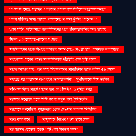
"প্রধান উপদেষ্টা: সরকার এ বছরের শেষ নাগাদ নির্বাচন আয়োজন করবে"
"প্রবল ঘূর্ণিঝড় 'দানা' আসন্ন: বাংলাদেশের জন্য ঝুঁকির পর্যবেক্ষণ"
"প্রেস সচিব: সচিবালয়ে সাংবাদিকদের প্রবেশাধিকার সীমিত করা হয়েছে"
"ফিফা ও খেলোয়াড়-ক্লাবের সংঘাত
"ফ্যাসিবাদের পক্ষে লিখতে ব্যবহৃত কলম ভেঙে দেওয়া হবে: হাসনাত আবদুল্লাহ"
"বইমেলায় ‘মবের’ মতো উসকানিমূলক পরিস্থিতি কেন সৃষ্টি হলো
"বঙ্গোপসাগরে মাছ ধরার সময় মিয়ানমারের নৌবাহিনীর হাতে আটক ৫৬ জেলে"
"বছরের পর বছর মনে রাখা হবে তোমার অর্জন" – মুশফিককে নিয়ে তামিম
"বরিশাল শিক্ষা বোর্ডে পাসের হার এবং জিপিএ-৫ বৃদ্ধির খবর"
"বাজারে উন্মোচন হলো সিটি গ্রুপের নতুন পণ্য ‘টুটি টুইস্ট’"
"বাজেটে অর্থনৈতিক পুনরুদ্ধারে গুরুত্ব দেওয়ার আহ্বান সিপিডির"
"বাবা কারাগারে
"বায়ুদূষণে বিশ্বের পঞ্চম স্থানে ঢাকা
"বাংলাদেশ ডেভেলপমেন্ট পার্টি পেল নিবন্ধন সনদ"