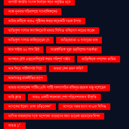
আগামী জাতীয় সংসদ নির্বাচন কবে অনুষ্ঠিত হবে
আজ বুধবার সচিবালয়ে সাংবাদিকদের
আটার রুটিকে আরও পুষ্টিকর করার কয়েকটি সহজ উপায়
আতিকুল সালাম ক্যান্টনমেন্ট থানায় লিখিত অভিযোগ দায়ের করেন
আতিকুল সালাম জানিয়েছেন যে
আতিথেয়তা ও খাবারের স্বাদ
আধ ঘণ্টায় ২০ লাখ হিট
আন্তর্জাতিক মুদ্রা তহবিলের সতর্কতা
আপনার ঠোঁট এক্সফোলিয়েট করার পরিপূর্ণ গাইড
আফ্রিদিকে বললেন তামিম
আম দিয়ে পাটিসাপটা পিঠা
আমরা কেন ভ্রমণ করি?
আমলাতন্ত্র রাজনীতির চাপে
আমার বাংলাদেশ পার্টির (এবি পার্টি) সদস্যসচিব মজিবুর রহমান মঞ্জু বলেছেন
আমি ক্লান্ত
আরও একটি কারখানা পেল পরিবেশবান্ধব স্বীকৃতি
আসকের উদ্বেগ: ঢাকা প্রতিবেদন"
আসামে গরুর মাংস খাওয়া নিষিদ্ধ
আসিফ নজরুলের সঙ্গে অশোভন আচরণের জন্য তারেক রহমানের নিন্দা
আহত ১".