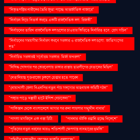
"নিভৃতপল্লির নারীদের তৈরি জুতা পাচ্ছে আন্তর্জাতিক বাজারে"
"নির্বাচন নিয়ে বিতর্ক করছে একটি রাজনৈতিক দল: রিজভী"
"নির্বাচনের তারিখ রাজনৈতিক দলগুলোর চাওয়ার ভিত্তিতে নির্ধারিত হবে: প্রেস সচিব"
"নির্বাচনের সময়সীমা নির্ধারণ করবে সরকার ও রাজনৈতিক দলগুলো: জাতিসংঘের
দূত"
"নির্বাচিত সরকারই সর্বোত্তম সরকার: মির্জা ফখরুল"
"নিষিদ্ধ ঘোষণার পর ভোরবেলায় ঢাকার রাস্তায় ছাত্রলীগের নেতাদের মিছিল"
"নেতানিয়াহু যুক্তরাজ্যে ঢুকলে গ্রেপ্তার হতে পারেন
"নোয়াখালী জেলা বিএনপির নতুন পাঁচ সদস্যের আহ্বায়ক কমিটি গঠন"
"পদ্মার পাড়ে অস্থায়ী হাটে ইলিশ বেচাকেনা"''
"পাকিস্তান থেকে বাংলাদেশে আসার পর রুনা লায়লার সম্মুখীন বাধার"
"পাগলা মসজিদে এক বস্তা চিঠি:
"পাবনার শুঁটকি রপ্তানি হচ্ছে বিদেশে"
"পুতিনের নতুন ধরনের আরও শক্তিশালী ক্ষেপণাস্ত্র ব্যবহারের হুমকি"
"পৃথিবীর অভ্যন্তরীণ কেন্দ্রের আকৃতি বদলাচ্ছে"