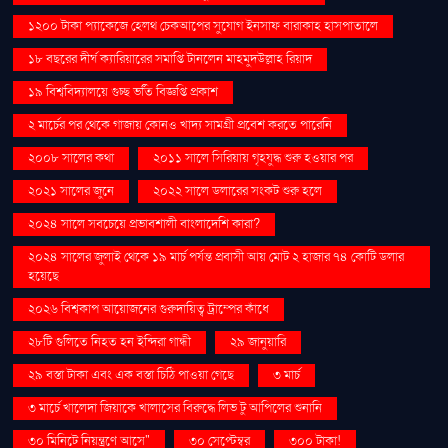
১২০০ টাকা প্যাকেজে হেলথ চেকআপের সুযোগ ইনসাফ বারাকাহ হাসপাতালে
১৮ বছরের দীর্ঘ ক্যারিয়ারের সমাপ্তি টানলেন মাহমুদউল্লাহ রিয়াদ
১৯ বিশ্ববিদ্যালয়ে গুচ্ছ ভর্তি বিজ্ঞপ্তি প্রকাশ
২ মার্চের পর থেকে গাজায় কোনও খাদ্য সামগ্রী প্রবেশ করতে পারেনি
২০০৮ সালের কথা
২০১১ সালে সিরিয়ায় গৃহযুদ্ধ শুরু হওয়ার পর
২০২১ সালের জুনে
২০২২ সালে ডলারের সংকট শুরু হলে
২০২৪ সালে সবচেয়ে প্রভাবশালী বাংলাদেশি কারা?
২০২৪ সালের জুলাই থেকে ১৯ মার্চ পর্যন্ত প্রবাসী আয় মোট ২ হাজার ৭৪ কোটি ডলার
হয়েছে
২০২৬ বিশ্বকাপ আয়োজনের গুরুদায়িত্ব ট্রাম্পের কাঁধে
২৮টি গুলিতে নিহত হন ইন্দিরা গান্ধী
২৯ জানুয়ারি
২৯ বস্তা টাকা এবং এক বস্তা চিঠি পাওয়া গেছে
৩ মার্চ
৩ মার্চে খালেদা জিয়াকে খালাসের বিরুদ্ধে লিভ টু আপিলের শুনানি
৩০ মিনিটে নিয়ন্ত্রণে আসে"
৩০ সেপ্টেম্বর
৩০০ টাকা!