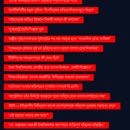
''চলতি অর্থবছরে জিডিপি প্রবৃদ্ধি ৪ শতাংশ হতে পারে''
''চ্যাটজিপিটির নতুন সুবিধা: ডিপসিকের প্রতিযোগিতার মুখে বিপ্লব''
''বাইডেনের জাতির উদ্দেশে বিদায়ী ভাষণে কী বললেন''
''যুক্তরাষ্ট্রে তৈরি পিস্তলে খুন
''রাষ্ট্রীয় পৃষ্ঠপোষকতায় লুটপাটের পথ বন্ধ করতে হবে: সাংবাদিক নেতা আজিজ"
''সুন্দরবনে নৌকায় দুই মণ হরিণের মাংস ফেলে পালাল চোর শিকারিরা''
'টিউলিপের পদত্যাগপত্রে কী লেখা ছিল''
'ঢাকা বিশ্ববিদ্যালয় কেন্দ্রীয় ছাত্র সংসদ নির্বাচন: একটি বিশ্লেষণ''
'শিক্ষাপ্রতিষ্ঠানে ‘গোপন রাজনীতি’ নিষিদ্ধের আহ্বান ছাত্রদলের''
'সংবিধান সংস্কার কমিশনের সুপারিশ সম্পর্কে বিএনপি
‘অস্ট্রেলিয়া প্রতি মিনিটে ভারতকে স্মরণ করিয়ে দেবে ধবলধোলাইয়ের কথা’
‘ইইউ ও ইউরোপীয় বিনিয়োগ ব্যাংক বাংলাদেশকে পরিবেশ সুরক্ষায় সহায়তা দেবে’
‘এটা হয়তো আমার শেষ ম্যাচ’"
‘গণ–অভ্যুত্থান পরবর্তী বিশ্ববিদ্যালয় ক্যাম্পাসে শান্তিপূর্ণ পরিবেশ প্রতিষ্ঠিত’