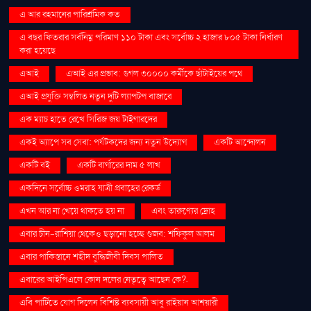
এ আর রহমানের পারিশ্রমিক কত
এ বছর ফিতরার সর্বনিম্ন পরিমাণ ১১০ টাকা এবং সর্বোচ্চ ২ হাজার ৮০৫ টাকা নির্ধারণ
করা হয়েছে
এআই
এআই এর প্রভাব: গুগল ৩০০০০ কর্মীকে ছাঁটাইয়ের পথে
এআই প্রযুক্তি সম্বলিত নতুন দুটি ল্যাপটপ বাজারে
এক ম্যাচ হাতে রেখে সিরিজ জয় টাইগারদের
একই অ্যাপে সব সেবা: পর্যটকদের জন্য নতুন উদ্যোগ
একটি আন্দোলন
একটি বই
একটি বার্গারের দাম ৫ লাখ
একদিনে সর্বোচ্চ ওমরাহ যাত্রী প্রবাহের রেকর্ড
এখন আর না খেয়ে থাকতে হয় না
এবং তারুণ্যের দ্রোহ
এবার চীন-রাশিয়া থেকেও ছড়ানো হচ্ছে গুজব: শফিকুল আলম
এবার পাকিস্তানে শহীদ বুদ্ধিজীবী দিবস পালিত
এবারের আইপিএলে কোন দলের নেতৃত্বে আছেন কে?.
এবি পার্টিতে যোগ দিলেন বিশিষ্ট ব্যবসায়ী আবু রাইয়ান আশয়ারী