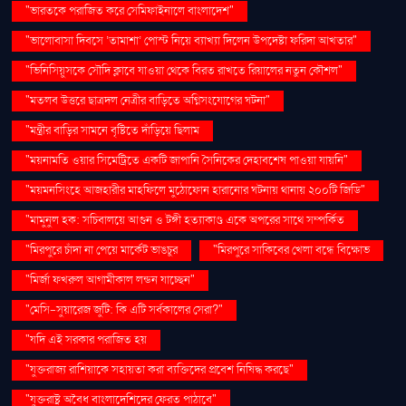
"ভারতকে পরাজিত করে সেমিফাইনালে বাংলাদেশ"
"ভালোবাসা দিবসে ‘তামাশা’ পোস্ট নিয়ে ব্যাখ্যা দিলেন উপদেষ্টা ফরিদা আখতার"
"ভিনিসিয়ুসকে সৌদি ক্লাবে যাওয়া থেকে বিরত রাখতে রিয়ালের নতুন কৌশল"
"মতলব উত্তরে ছাত্রদল নেত্রীর বাড়িতে অগ্নিসংযোগের ঘটনা"
"মন্ত্রীর বাড়ির সামনে বৃষ্টিতে দাঁড়িয়ে ছিলাম
"ময়নামতি ওয়ার সিমেট্রিতে একটি জাপানি সৈনিকের দেহাবশেষ পাওয়া যায়নি"
"ময়মনসিংহে আজহারীর মাহফিলে মুঠোফোন হারানোর ঘটনায় থানায় ২০০টি জিডি"
"মামুনুল হক: সচিবালয়ে আগুন ও টঙ্গী হত্যাকাণ্ড একে অপরের সাথে সম্পর্কিত
"মিরপুরে চাঁদা না পেয়ে মার্কেট ভাঙচুর
"মিরপুরে সাকিবের খেলা বন্ধে বিক্ষোভ
"মির্জা ফখরুল আগামীকাল লন্ডন যাচ্ছেন"
"মেসি-সুয়ারেজ জুটি: কি এটি সর্বকালের সেরা?"
"যদি এই সরকার পরাজিত হয়
"যুক্তরাজ্য রাশিয়াকে সহায়তা করা ব্যক্তিদের প্রবেশ নিষিদ্ধ করছে"
"যুক্তরাষ্ট্র অবৈধ বাংলাদেশিদের ফেরত পাঠাবে"