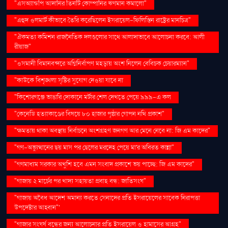
"এসঅ্যান্ডপি আদানির তিনটি কোম্পানির ঋণমান কমালো"
"এহুদ ওলমার্ট কীভাবে তৈরি করেছিলেন ইসরায়েল-ফিলিস্তিন রাষ্ট্রের মানচিত্র"
"ঐকমত্য কমিশন রাজনৈতিক দলগুলোর সাথে আলাদাভাবে আলোচনা করবে: আলী
রীয়াজ"
"ওসমানী বিমানবন্দরে অগ্নিনির্বাপণ মহড়ায় অংশ নিলেন বেবিচক চেয়ারম্যান"
"কাউকে বিশৃঙ্খলা সৃষ্টির সুযোগ দেওয়া যাবে না
"কিশোরগঞ্জে ভাঙারি দোকানে মর্টার শেল দেখতে পেয়ে ৯৯৯-এ কল
"কেনেডি হত্যাকাণ্ডের বিষয়ে ৮০ হাজার পৃষ্ঠার গোপন নথি প্রকাশ"
"ক্ষমতায় থাকা অবস্থায় নির্বাচনে অংশগ্রহণ জনগণ আর মেনে নেবে না: জি এম কাদের"
"গণ–অভ্যুত্থানের ছয় মাস পর ছেলের মরদেহ পেয়ে মা'র অবিরত কান্না"
"গণমাধ্যম সরকার অখুশি হবে এমন সংবাদ প্রকাশে ভয় পাচ্ছে: জি এম কাদের"
"গাজায় ২ মার্চের পর খাদ্য সহায়তা প্রবাহ বন্ধ: জাতিসংঘ"
"গাজায় অবৈধ আদেশ অমান্য করতে সেনাদের প্রতি ইসরায়েলের সাবেক নিরাপত্তা
উপদেষ্টার আহ্বান"'
"গাজার সংঘর্ষ বন্ধের জন্য আলোচনার প্রতি ইসরায়েল ও হামাসের আগ্রহ"