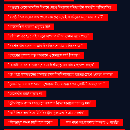
"যুক্তরাষ্ট্র থেকে সামরিক বিমানে দেশে ফিরলেন নথিপত্রহীন ভারতীয় অভিবাসীরা"
"রাজনৈতিক দলের কাছ থেকে নাম চেয়েছে ইসি গঠনের অনুসন্ধান কমিটি"
"রাজনৈতিক বক্তব্য এড়াতে চাই
"রাশিফল ২০২৪: এই বছরে আপনার জীবন কেমন হতে পারে"
"রাশেদ খান মেনন ও তাঁর স্ত্রীর বিদেশে যাত্রায় নিষেধাজ্ঞা"
"রাহুলের তুলনায় বড় ব্যবধানে ওয়েনাডে জয়ী প্রিয়াঙ্কা"
"রিজভী: ভারত বাংলাদেশের সার্বভৌমত্বে সরাসরি হস্তক্ষেপ করছে"
"রূপগঞ্জে ডাকাতদের হামলায় ঢাকা বিশ্ববিদ্যালয়ের ছাত্রের চোখে গুরুতর আঘাত"
"রেকর্ড মুনাফা ও লভ্যাংশ: শেয়ারধারীদের জন্য ৯৭৫ কোটি টাকার ঘোষণা"
"রেস্তোরাঁয় ভ্যাট বাড়ছে না
"রৌমারীতে কৃষক সমাবেশে হামলার নিন্দা জানালো গণতন্ত্র মঞ্চ"
"লাঠি দিয়ে ভর দিয়ে টিসিবির ট্রাক খুঁজছেন বিল্লাল সরদার"
"লিভারপুল কখন চ্যাম্পিয়ন হবে?"
"শত বছর আগে ঢাকায় ইফতার ও সাহ্‌রি"