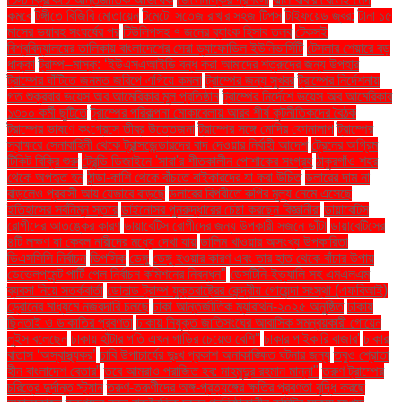
কমবে
টঙ্গীতে বিজিবি মোতায়েন
টমেটো সতেজ রাখার সহজ টিপস
টাইফয়েড জ্বর:
টানা ১৫
মাসের ভয়াবহ সংঘর্ষের পর
টিউলিপসহ ৭ জনের ব্যাংক হিসাব তলব
টেকসই
বিশ্ববিদ্যালয়ের তালিকায় বাংলাদেশের সেরা ড্যাফোডিল ইউনিভার্সিটি
টেসলার শেয়ারে বড়
ধাক্কা
ট্রাম্প–মাস্ক: ‘ইউএসএআইডি বন্ধ করা আমাদের শত্রুদের জন্য উপহার
ট্রাম্পের ঘাঁটিতে জনমত জরিপে এগিয়ে কমলা
ট্রাম্পের জন্য সুখবর
ট্রাম্পের নির্দেশনায়
গত শুক্রবার ভয়েস অব আমেরিকার মূল প্রতিষ্ঠান
ট্রাম্পের নির্দেশে ভয়েস অব আমেরিকার
১৩০০ কর্মী ছুটিতে
ট্রাম্পের পরিকল্পনা মোকাবেলায় আরব শীর্ষ কূটনীতিকদের বৈঠক
ট্রাম্পের ভাষণে কংগ্রেসে তীব্র উত্তেজনা
ট্রাম্পের সঙ্গে মোদির ফোনালাপ
ট্রাম্পের
স্বাক্ষরে সেনাবাহিনী থেকে ট্রান্সজেন্ডারদের বাদ দেওয়ার নির্বাহী আদেশ
ট্রেনের অগ্রিম
টিকিট বিক্রি শুরু
ট্রেন্ডি ডিজাইনে 'সারা'র শীতকালীন পোশাকের সংগ্রহ
ঠাকুরগাঁও শহর
থেকে অপহৃত হন
ঠান্ডা-কাশি থেকে বাঁচতে বাইকারদের যা করা উচিত
ডলারের দাম না
বাড়লেও প্রবাসী আয় যেভাবে বাড়ছে
ডলারের বিপরীতে রুপির মূল্য নেমে এসেছে
ইতিহাসের সর্বনিম্ন স্তরে
ডাইনোসর পুনরুদ্ধারের চেষ্টা করছেন বিজ্ঞানীরা
ডায়াবেটিস
রোগীদের আতঙ্কের কারণ
ডায়াবেটিস রোগীদের জন্য উপকারী সজনে ডাঁটা
ডায়াবেটিসের
৪টি লক্ষণ যা কেবল নারীদের মধ্যে দেখা যায়
ডালিম খাওয়ার অসংখ্য উপকারিতা
ডিএসসিসি নির্বাচন
ডিপসিক
ডেঙ্গু
ডেঙ্গু হওয়ার কারণ এবং তার হাত থেকে বাঁচার উপায়
ডেভেলপমেন্ট পার্টি পেল নির্বাচন কমিশনের নিবন্ধন"
ডেসটিনি-ইভ্যালি সহ এমএলএম
ব্যবসা নিয়ে সতর্কবার্তা
ডোনাল্ড ট্রাম্প যুক্তরাষ্ট্রের কেন্দ্রীয় গোয়েন্দা সংস্থা (এফবিআই)
ড্রোনের মাধ্যমে নজরদারি চলছে
ঢাকা আন্তর্জাতিক ম্যারাথন-২০২৫ অনুষ্ঠিত
ঢাকায়
ছিনতাই ও ডাকাতির প্রবণতা
ঢাকায় নিযুক্ত জাতিসংঘের আবাসিক সমন্বয়কারী গোয়েন
লুইস বলেছেন
ঢাকায় হাঁটার গতি এখন গাড়ির চেয়েও বেশি''
ঢাকার পাইকারি বাজার'
ঢাকার
বাতাস ‘অস্বাস্থ্যকর’
ঢাবি উপাচার্যের দুঃখ প্রকাশ অনাকাঙ্ক্ষিত ঘটনার জন্য
তবুও শ্রোতা
হীন বাংলাদেশ বেতার”
তবে আমরাও পরাজিত হব: মাহমুদুর রহমান মান্না"
তরুণ ট্রাম্পের
চরিত্রে দুর্দান্ত স্ট্যান
তরুণ-তরুণীদের অঙ্গ-প্রত্যঙ্গের ক্ষতির প্রবণতা বৃদ্ধি করছে