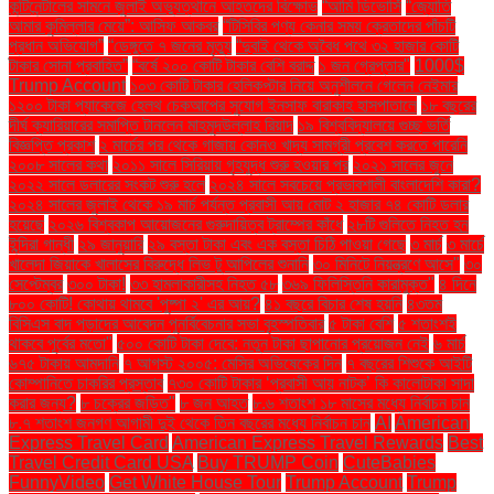
কন্টিনেন্টালের সামনে জুলাই অভ্যুত্থানে আহতদের বিক্ষোভ
“আমি ডিভোর্সি
“জ্যোতি
আমার কুমিল্লার মেয়ে”: আসিফ আকবর
“টিসিবির পণ্য কেনার সময় ক্রেতাদের পাঁচটি
প্রধান অভিযোগ”
“ডেঙ্গুতে ৭ জনের মৃত্যু
“দুবাই থেকে অবৈধ পথে ৩২ হাজার কোটি
টাকার সোনা প্রবাহিত”
“বর্ষে ২০০ কোটি টাকার বেশি বরাদ্দ
১ জন গ্রেপ্তার"
1000$
Trump Account
১০৩ কোটি টাকার হেলিকপ্টার নিয়ে অনুশীলনে গেলেন নেইমার
১২০০ টাকা প্যাকেজে হেলথ চেকআপের সুযোগ ইনসাফ বারাকাহ হাসপাতালে
১৮ বছরের
দীর্ঘ ক্যারিয়ারের সমাপ্তি টানলেন মাহমুদউল্লাহ রিয়াদ
১৯ বিশ্ববিদ্যালয়ে গুচ্ছ ভর্তি
বিজ্ঞপ্তি প্রকাশ
২ মার্চের পর থেকে গাজায় কোনও খাদ্য সামগ্রী প্রবেশ করতে পারেনি
২০০৮ সালের কথা
২০১১ সালে সিরিয়ায় গৃহযুদ্ধ শুরু হওয়ার পর
২০২১ সালের জুনে
২০২২ সালে ডলারের সংকট শুরু হলে
২০২৪ সালে সবচেয়ে প্রভাবশালী বাংলাদেশি কারা?
২০২৪ সালের জুলাই থেকে ১৯ মার্চ পর্যন্ত প্রবাসী আয় মোট ২ হাজার ৭৪ কোটি ডলার
হয়েছে
২০২৬ বিশ্বকাপ আয়োজনের গুরুদায়িত্ব ট্রাম্পের কাঁধে
২৮টি গুলিতে নিহত হন
ইন্দিরা গান্ধী
২৯ জানুয়ারি
২৯ বস্তা টাকা এবং এক বস্তা চিঠি পাওয়া গেছে
৩ মার্চ
৩ মার্চে
খালেদা জিয়াকে খালাসের বিরুদ্ধে লিভ টু আপিলের শুনানি
৩০ মিনিটে নিয়ন্ত্রণে আসে"
৩০
সেপ্টেম্বর
৩০০ টাকা!
৩৩ হামলাকারীসহ নিহত ৫৮
৩৬৯ ফিলিস্তিনি কারামুক্ত"
৪ দিনে
৮০০ কোটি! কোথায় থামবে 'পুষ্পা ২' এর আয়?
৪১ বছরে বিচার শেষ হয়নি
৪৩তম
বিসিএস বাদ পড়াদের আবেদন পুনর্বিবেচনার সভা বৃহস্পতিবার
৫ টাকা বেশি
৫ শতাংশই
থাকবে পূর্বের মতো"
৫০০ কোটি টাকা দেবে: নতুন টাকা ছাপানোর প্রয়োজন নেই
৬ মার্চ
৬৭৫ টাকায় আমদানি
৭ আগস্ট ২০০৫: মেসির অভিষেকের দিন
৭ বছরের শিশুকে আইটি
কোম্পানিতে চাকরির প্রস্তাব
৭৩০ কোটি টাকার ‘প্রবাসী আয় নাটক’ কি কালোটাকা সাদা
করার জন্য?
৮ চক্রের জড়িত"
৮ জন আহত
৮.৬ শতাংশ ১৮ মাসের মধ্যে নির্বাচন চান
৮.৭ শতাংশ জনগণ আগামী দুই থেকে তিন বছরের মধ্যে নির্বাচন চান
AI
American
Express Travel Card
American Express Travel Rewards
Best
Travel Credit Card USA
Buy TRUMP Coin
CuteBabies
FunnyVideo
Get White House Tour
Trump Account
Trump