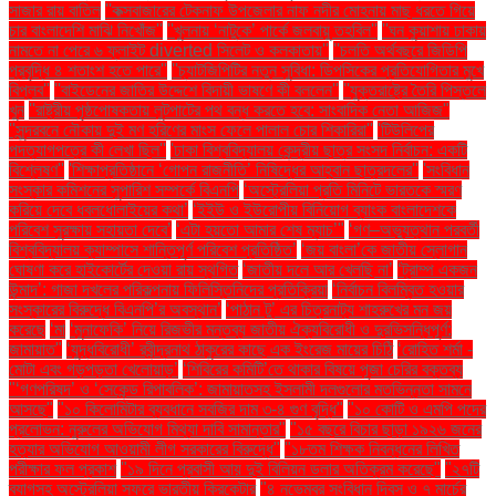
সাজার রায় বাতিল
''কক্সবাজারের টেকনাফ উপজেলার নাফ নদীর মোহনায় মাছ ধরতে গিয়ে
চার বাংলাদেশি মাঝি নিখোঁজ''
''খুলনায় ‘নাটুকে’ পার্কে জলবায়ু তহবিল''
''ঘন কুয়াশায় ঢাকায়
নামতে না পেরে ৬ ফ্লাইট diverted সিলেট ও কলকাতায়''
''চলতি অর্থবছরে জিডিপি
প্রবৃদ্ধি ৪ শতাংশ হতে পারে''
''চ্যাটজিপিটির নতুন সুবিধা: ডিপসিকের প্রতিযোগিতার মুখে
বিপ্লব''
''বাইডেনের জাতির উদ্দেশে বিদায়ী ভাষণে কী বললেন''
''যুক্তরাষ্ট্রে তৈরি পিস্তলে
খুন
''রাষ্ট্রীয় পৃষ্ঠপোষকতায় লুটপাটের পথ বন্ধ করতে হবে: সাংবাদিক নেতা আজিজ"
''সুন্দরবনে নৌকায় দুই মণ হরিণের মাংস ফেলে পালাল চোর শিকারিরা''
'টিউলিপের
পদত্যাগপত্রে কী লেখা ছিল''
'ঢাকা বিশ্ববিদ্যালয় কেন্দ্রীয় ছাত্র সংসদ নির্বাচন: একটি
বিশ্লেষণ''
'শিক্ষাপ্রতিষ্ঠানে ‘গোপন রাজনীতি’ নিষিদ্ধের আহ্বান ছাত্রদলের''
'সংবিধান
সংস্কার কমিশনের সুপারিশ সম্পর্কে বিএনপি
‘অস্ট্রেলিয়া প্রতি মিনিটে ভারতকে স্মরণ
করিয়ে দেবে ধবলধোলাইয়ের কথা’
‘ইইউ ও ইউরোপীয় বিনিয়োগ ব্যাংক বাংলাদেশকে
পরিবেশ সুরক্ষায় সহায়তা দেবে’
‘এটা হয়তো আমার শেষ ম্যাচ’"
‘গণ–অভ্যুত্থান পরবর্তী
বিশ্ববিদ্যালয় ক্যাম্পাসে শান্তিপূর্ণ পরিবেশ প্রতিষ্ঠিত’
‘জয় বাংলা’কে জাতীয় স্লোগান
ঘোষণা করে হাইকোর্টের দেওয়া রায় স্থগিত
‘জাতীয় দলে আর খেলছি না’
‘ট্রাম্প একজন
উন্মাদ’: গাজা দখলের পরিকল্পনায় ফিলিস্তিনিদের প্রতিক্রিয়া
‘নির্বাচন বিলম্বিত হওয়ার
সংস্কারের বিরুদ্ধে বিএনপি’র অবস্থান’
‘পাঠান টু’ এর চিত্রনাট্য শাহরুখের মন জয়
করেছে
‘মা
‘মুনাফেকি’ নিয়ে রিজভীর মন্তব্য জাতীয় ঐক্যবিরোধী ও দুরভিসন্ধিপূর্ণ:
জামায়াত"
‘যুদ্ধবিরোধী’ রবীন্দ্রনাথ ঠাকুরের কাছে এক ইংরেজ মায়ের চিঠি
‘রোহিত শর্মা -
মোটা এবং গড়পড়তা খেলোয়াড়’
‘শিবিরের কমিটি’তে থাকার বিষয়ে পূজা চেরির বক্তব্য
"‘গণপরিষদ’ ও ‘সেকেন্ড রিপাবলিক’: জামায়াতসহ ইসলামী দলগুলোর মতভিন্নতা সামনে
আসছে"
"১০ কিলোমিটার ব্যবধানে সবজির দাম ৩-৪ গুণ বৃদ্ধি"
"১০ কোটি ও এমপি পদের
প্রলোভন: নুরুলের অভিযোগ মিথ্যা দাবি সামান্তার"
"১৫ বছরে বিচার ছাড়া ১৯২৬ জনের
হত্যার অভিযোগ আওয়ামী লীগ সরকারের বিরুদ্ধে"
"১৮তম শিক্ষক নিবন্ধনের লিখিত
পরীক্ষার ফল প্রকাশ
"১৯ দিনে প্রবাসী আয় দুই বিলিয়ন ডলার অতিক্রম করেছে"
"২৭টি
ব্যাগসহ অস্ট্রেলিয়া সফরে ভারতীয় ক্রিকেটার
"৪ নভেম্বর সংবিধান দিবস ও ৭ মার্চের