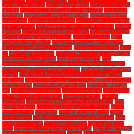
যেসব কারণে রোজা ভেঙে যায়
রক্তচাপ নিয়ে কিছু আলোচনা
রক্তে হিমোগ্লোবিন বাড়াবে
যেসব খাবার
রংপুর গ্রেপ্তার নীলফামারীর সাবেক এমপি আফতাব উদ্দিন
রংপুরের আকাশে
মেঠো আবাবিল
রমজানুল মুবারক - কল্যাণের অফুরন্ত ভান্ডার
রমজানে আল্লাহর নৈকট্য
লাভের ১০ আমল
রমজানে তাকওয়া অর্জনের উপায়
রহস্য বাড়ছে সেই '২৫ হাজার বছরের
পুরোনো' পিরামিড নিয়ে
রাঙামাটির চায়না কমলা: সফল চাষের এক নতুন দিগন্ত
রাজধানীতে
তীব্র যানজট
রাজধানীতে মিনিকেট চালের দাম আরও বেড়েছে
রাত পোহালেই শুরু বইমেলা
রাতে ঘুম না এলে কোন কাজগুলো করা উচিত নয়
রানি তখন এগিয়ে আসেন"
রাশিয়া-
ইউক্রেন যুদ্ধে অস্ত্র বিক্রি বৃদ্ধি
রাশিয়ায় বহুতল ভবনে ৯/১১ স্টাইলে ড্রোন হামলা
রাশিয়ায় যে বাঙালি বিপ্লবীকে হত্যা করা হয়েছিল
রাশিয়ার ওখটস্ক সাগরে নিখোঁজ
রাশিয়ার
দাবি
রাষ্ট্র সংস্কার অতিরিক্ত জরুরি
রাষ্ট্রপতি সংবিধানের ১০৬ অনুচ্ছেদ অনুযায়ী সুপ্রিম
কোর্টের মতামত চেয়ে রেফারেন্স পাঠান
রাষ্ট্রপতির পদত্যাগের আহ্বান
রাষ্ট্রীয়
পৃষ্ঠপোষকতায় রাজনৈতিক দল গঠন হলে সরকারের গ্রহণযোগ্যতা হ্রাস পাবে: রিজভী"
রাস্ট বেল্টে শেষ মুহূর্তের প্রচারে ব্যস্ত ট্রাম্প ও কমলা
রাহাতের কনসার্টে শিক্ষার্থীদের জন্য
বিশেষ ছাড়
রিজভী: আওয়ামী লীগের কর্মসূচি 'অনুশোচনাহীন এক নারীর আর্তচিৎকার'
রোগীরা বিপাকে
রোজ ৫ ধরনের খাবার খেলে ফ্যাটি লিভার ও হেপাটাইটিসের ঝুঁকি থাকবে না
রোজাদার শিশুর যত্ন
রোজায় ইসবগুলের ভুসি কেন খাবেন?
রোজায় গলা শুকিয়ে যাওয়ার
কারণ
রোজায় ত্বকের যত্নে কী করবেন?
রোজায় নারী বাঁচুক সুস্থতায়
রোজার খাদ্যপণ্যে
৭৫% পর্যন্ত ছাড় দিচ্ছে আরব দেশগুলো
রোজার প্রকার সমূহ জানুন
রোনালদোই
ইতিহাসের সেরা
রোহিঙ্গারা মিয়ানমারে ফিরতে চায়: জাতিসংঘ মহাসচিব উখিয়ায়
র্তমানে
ঋণের পরিমাণ বাড়লেও
র্যটকদের কঠোর বিধিনিষেধে সেন্ট মার্টিন দ্বীপ ভ্রমণ
লাল কার্ড
লালশাক লাল হয় কেন
লালশাপলারবিল'
লেবাননের দক্ষিণে ইসরায়েলি হামলা
লোকমুখে
প্রচলিত 'খনার বচন'
শনিবার থেকে ৯ মাসের জন্য বন্ধ হচ্ছে সেন্টমার্টিন ভ্রমণ
শনিবার
থেকে রোজা শুরু যুক্তরাষ্ট্রে
শমী কায়সারের জামিন স্থগিত
শর্ষের তেলের উপযুক্ততা
কতটা?
শহিদদের স্মরণে গণতান্ত্রিক ছাত্র সংসদের যাত্রা শুরু
শহীদ বুদ্ধিজীবী স্মৃতিসৌধে
রাষ্ট্রপতি ও প্রধান উপদেষ্টার শ্রদ্ধা নিবেদন
শাকিব খান
শান্তিতে নোবেল পুরস্কার