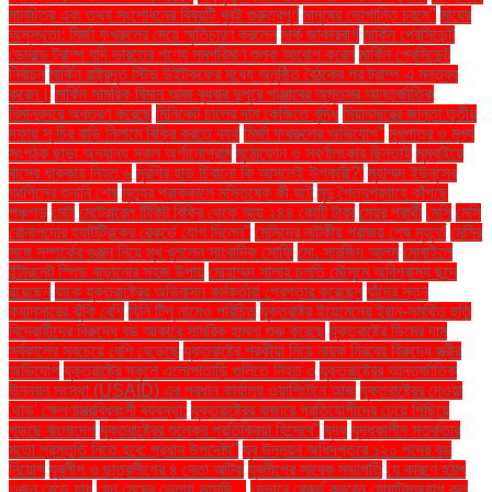
মানচিত্র এবং তথ্য সংশোধনের বিষয়টি খুবই গুরুত্বপূর্ণ
মানুষের ভোগান্তি চরমে"
মায়ের
অসুস্থতা: মির্জা ফখরুলের মেয়ে স্মৃতিচারণ করলেন
মার্ক জাকারবার্গ
মার্কিন প্রেসিডেন্ট
ডোনাল্ড ট্রাম্প যদি ভারতের পণ্যে সমপরিমাণ শুল্ক আরোপ করেন
মার্কিন প্রেসিডেন্ট
নির্বাচন
মার্কিন রাষ্ট্রদূত স্টিভ উইটকফের মধ্যে অনুষ্ঠিত বৈঠকের পর ট্রাম্প এ মন্তব্য
করেন।
মার্কিন সামরিক বিমান আজ বুধবার দুপুরে পাঞ্জাবের অমৃতসর আন্তর্জাতিক
বিমানবন্দরে অবতরণ করেছে
মিনিকেট চালের দাম কেজিতে বৃদ্ধি
মিয়ানমারের জান্তা তৃতীয়
দফায় সু চির বাড়ি নিলামে বিক্রি করতে ব্যর্থ
মির্জা ফখরুলের অভিযোগ"
মুখপাত্র ও মুখ্য
সংগঠক ছাড়া অন্যান্য সকল অর্গানোগ্রাম
মুঠোফোন ও স্বর্ণালংকার ছিনতাই
মুম্বাইয়ে
বাসের ধাক্কায় নিহত ৬
মুরগির হাড় চিবানো কি আসলেই উপকারী?'
মুহাম্মদ ইউনূসের
আপিলের শুনানি শেষ
মৃত্যুর প্রাক্কালে মস্তিষ্কে কী ঘটে
মৃদু শৈত্যপ্রবাহে কাঁপছে
পঞ্চগড়
মেটা
মেট্রোরেল টিকিট বিক্রি থেকে আয় ২৪৪ কোটি টাকা
মেয়র প্রার্থী
মেসি
মেসি
রোনালদোর হ্যাটট্রিকের রেকর্ডে যোগ দিলেন"
মেসিদের নাটকীয় পরাজয় শেষ মুহূর্তে
মেসির
সঙ্গে সম্পর্কের গুঞ্জন নিয়ে মুখ খুললেন সাংবাদিক সোফি
মো. সারজিদ আলম
মোবাইলে
ইন্টারনেট স্পিড বাড়ানোর সহজ উপায়
মোহাম্মদ সালাহ চলতি মৌসুমে অবিশ্বাস্য ছন্দে
রয়েছেন
যাকে যুক্তরাষ্ট্রের অভিবাসন কর্মকর্তারা গ্রেপ্তার করেছেন
যাঁদের স্তন
ক্যানসারের ঝুঁকি বেশি
যিনি টিপু নামেও পরিচিত
যুক্তরাষ্ট্র ইয়েমেনের ইরান-সমর্থিত হুতি
বিদ্রোহীদের বিরুদ্ধে বড় আকারে সামরিক হামলা শুরু করেছে
যুক্তরাষ্ট্রে ডিমের দাম
সর্বকালের সবচেয়ে বেশি বেড়েছে
যুক্তরাষ্ট্রে পরকীয়া নিয়ে নায়ক নিরবের বিরুদ্ধে স্ত্রীর
অভিযোগ
যুক্তরাষ্ট্রে স্কুলে এলোপাতাড়ি গুলিতে নিহত ৩
যুক্তরাষ্ট্রের আন্তর্জাতিক
উন্নয়ন সংস্থা (USAID) এর প্রধান কার্যালয় ওয়াশিংটনে আজ
যুক্তরাষ্ট্রের দেওয়া
'থাড' ক্ষেপণাস্ত্রবিধ্বংসী ব্যবস্থা:
যুক্তরাষ্ট্রের বাজারে প্রতিযোগীদের চেয়ে পিছিয়ে
পড়ছে বাংলাদেশ
যুক্তরাষ্ট্রের শুল্কের প্রতিক্রিয়া হিসেবে"
যুদ্ধ
যুদ্ধকালীন সতর্কতার
মতো প্রস্তুতি নিতে হবে: প্রধান উপদেষ্টা"
যুব উন্নয়ন অধিদপ্তরে ১২০ পদের বড়
নিয়োগ
যুবলীগ ও ছাত্রলীগের ৪ নেতা আটক
যুবলীগের সাবেক সভাপতি
যে কারণে হঠাৎ
ওজন বেড়ে যায়
যেন মেঘের ভেলায় ভাসছি...
যেভাবে রেকর্ড করবেন হোয়াটসঅ্যাপ কল