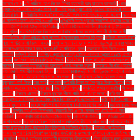
আছেন কে?.
এবি পার্টিতে যোগ দিলেন বিশিষ্ট ব্যবসায়ী আবু রাইয়ান আশয়ারী
এয়ার
অ্যাম্বুলেন্সে ঢাকার হজরত শাহজালাল বিমানবন্দর ত্যাগ করে লন্ডনের পথে রওনা হলেন
খালেদা জিয়া
এশিয়াটিক ল্যাবরেটরিজ লিমিটেড প্রথম প্রান্তিকে মুনাফা করেছে
এসএসসি
ও সমমান পরীক্ষা শুরু হবে ১০ এপ্রিল
এসএসসি ফরম পূরণের সময়সীমা বাড়ানো হয়েছে
এ্যানিকে পাঠানো হচ্ছে বিশ্ব সাঁতারে
ওই দিন বিকেলে অলিউল্লাহকে বাড়ি থেকে তুলে
নেয় পুলিশ
ওয়ালটন ফ্রিজ কিনে ২০ লাখ টাকা পেলেন কলেজ শিক্ষার্থী রাশেদ আলী
ওয়াশিংটনে হেলিকপ্টারের সঙ্গে সংঘর্ষে উড়োজাহাজ নদীতে বিধ্বস্ত
কমিশন দেশের চারটি
প্রদেশ গঠনের পরিকল্পনা করছে
কয়লা আমদানি না হওয়া পর্যন্ত বিদ্যুৎকেন্দ্র বন্ধ থাকবে
কয়লাসঙ্কটের কারণে বন্ধ মহেশখালী তাপবিদ্যুৎ কেন্দ্র
করমজলে তিন দিনে ৭৫০০
দর্শনার্থী
কর্ণফুলী টানেল
কলসিন্দুর গ্রামের অদম্য মেয়েরা আবারও প্রমাণ করেছে তাদের
দক্ষতা
কলাম্বিয়া বিশ্ববিদ্যালয়ের শিক্ষার্থী
কাঁচা মরিচে
কানপাকা রোগ - এক গুরুত্বপুর্ণ
সমস্যা
কানাডাকে যুক্তরাষ্ট্রের অঙ্গরাজ্য হতে বললেন ট্রাম্প
কানাডায় নিখোঁজ প্রবাসী
বাংলাদেশি শিক্ষার্থীর মরদেহ উদ্ধার
কানাডার প্রধানমন্ত্রী জাস্টিন ট্রুডো পদত্যাগ করতে
যাচ্ছেন
কান্ট ও হিউমের দর্শনে গাজালির প্রভাব
কাভার্ডভ্যান-মোটরসাইকেল সংঘর্ষে
ছাত্রদল কর্মী নিহত
কার ক্ষতি
কার লাভ
কারিগরি শিক্ষা অধিদপ্তরে বিশাল নিয়োগ
কিছু
অধিনায়কত্বের নাম অনুমিত ছিল
কিছু ইঙ্গিত মিলছে
কিডনিতে পাথর ও করণীয়
কী আছে
তাতে?
কীভাবে খাবেন?
কীভাবে বুঝবেন শীতে পানি কম খাওয়া হচ্ছে?
কুড়িগ্রামে
দরিদ্রদের চাল বিতরণের তালিকা নিয়ে বিএনপির দুই পক্ষের সংঘর্ষ
কুমিল্লা সিটির সাবেক
মেয়র সূচনার জমি
কুয়েটে ভর্তি পরীক্ষা উপলক্ষে বিমানের বিশেষ ফ্লাইট
কৃত্রিম বুদ্ধিমত্তা
কৃষক
কেন্দ্রীয় ব্যাংকের নির্দেশনায় ট্রেজারি বিল ও বন্ড কেনায় ব্যাংকের ফি ও চার্জ
নির্ধারণ"
কোন কথায় রেগে গেলেন জেলেনস্কি
কোন পক্ষ হারল?
ক্যানসারের টিকা নিয়ে
আশার আলো
ক্যান্সারের বিকল্প চিকিৎসা পদ্ধতিগুলি কীভাবে কাজ করে
ক্লাসরুমে প্রথম
বর্ষের ছাত্রকে বিয়ে করলেন বিশ্ববিদ্যালয় শিক্ষিকা (ভিডিও)
ক্ষমতার প্রাতিষ্ঠানিক
ভারসাম্য প্রতিষ্ঠায় বিএনপিসহ প্রধান রাজনৈতিক দলগুলো সংবিধানে যে পরিবর্তনগুলো
চেয়েছিল
ক্ষুদ্র নৃ-তাত্বিক জনগোষ্ঠী চাকমাদের জীবনযাত্রা
খনিজ চুক্তির জন্য শুক্রবার