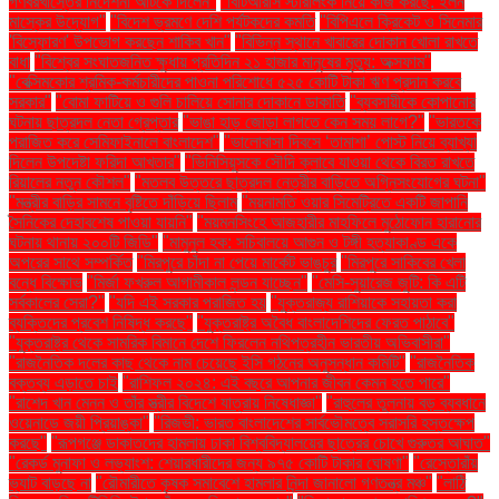
গণবরখাস্তের নির্দেশনা আটকে দিলেন"
"বিটিআরসি স্টারলিংক নিয়ে কাজ করছে: ইলন
মাস্কের উদ্যোগ"
"বিদেশ ভ্রমণে দেশি পর্যটকদের কমতি
"বিপিএলে ক্রিকেট ও সিনেমার
'বিস্ফোরণ' উপভোগ করছেন শাকিব খান"
"বিভিন্ন স্থানে খাবারের দোকান খোলা রাখতে
বাধা
"বিশ্বের সংঘাতজনিত ক্ষুধায় প্রতিদিন ২১ হাজার মানুষের মৃত্যু: অক্সফাম"
"বেক্সিমকোর শ্রমিক-কর্মচারীদের পাওনা পরিশোধে ৫২৫ কোটি টাকা ঋণ প্রদান করবে
সরকার"
"বোমা ফাটিয়ে ও গুলি চালিয়ে সোনার দোকানে ডাকাতি
"ব্যবসায়ীকে কোপানোর
ঘটনায় ছাত্রদল নেতা গ্রেপ্তার
"ভাঙা হাড় জোড়া লাগতে কেন সময় লাগে?"
"ভারতকে
পরাজিত করে সেমিফাইনালে বাংলাদেশ"
"ভালোবাসা দিবসে ‘তামাশা’ পোস্ট নিয়ে ব্যাখ্যা
দিলেন উপদেষ্টা ফরিদা আখতার"
"ভিনিসিয়ুসকে সৌদি ক্লাবে যাওয়া থেকে বিরত রাখতে
রিয়ালের নতুন কৌশল"
"মতলব উত্তরে ছাত্রদল নেত্রীর বাড়িতে অগ্নিসংযোগের ঘটনা"
"মন্ত্রীর বাড়ির সামনে বৃষ্টিতে দাঁড়িয়ে ছিলাম
"ময়নামতি ওয়ার সিমেট্রিতে একটি জাপানি
সৈনিকের দেহাবশেষ পাওয়া যায়নি"
"ময়মনসিংহে আজহারীর মাহফিলে মুঠোফোন হারানোর
ঘটনায় থানায় ২০০টি জিডি"
"মামুনুল হক: সচিবালয়ে আগুন ও টঙ্গী হত্যাকাণ্ড একে
অপরের সাথে সম্পর্কিত
"মিরপুরে চাঁদা না পেয়ে মার্কেট ভাঙচুর
"মিরপুরে সাকিবের খেলা
বন্ধে বিক্ষোভ
"মির্জা ফখরুল আগামীকাল লন্ডন যাচ্ছেন"
"মেসি-সুয়ারেজ জুটি: কি এটি
সর্বকালের সেরা?"
"যদি এই সরকার পরাজিত হয়
"যুক্তরাজ্য রাশিয়াকে সহায়তা করা
ব্যক্তিদের প্রবেশ নিষিদ্ধ করছে"
"যুক্তরাষ্ট্র অবৈধ বাংলাদেশিদের ফেরত পাঠাবে"
"যুক্তরাষ্ট্র থেকে সামরিক বিমানে দেশে ফিরলেন নথিপত্রহীন ভারতীয় অভিবাসীরা"
"রাজনৈতিক দলের কাছ থেকে নাম চেয়েছে ইসি গঠনের অনুসন্ধান কমিটি"
"রাজনৈতিক
বক্তব্য এড়াতে চাই
"রাশিফল ২০২৪: এই বছরে আপনার জীবন কেমন হতে পারে"
"রাশেদ খান মেনন ও তাঁর স্ত্রীর বিদেশে যাত্রায় নিষেধাজ্ঞা"
"রাহুলের তুলনায় বড় ব্যবধানে
ওয়েনাডে জয়ী প্রিয়াঙ্কা"
"রিজভী: ভারত বাংলাদেশের সার্বভৌমত্বে সরাসরি হস্তক্ষেপ
করছে"
"রূপগঞ্জে ডাকাতদের হামলায় ঢাকা বিশ্ববিদ্যালয়ের ছাত্রের চোখে গুরুতর আঘাত"
"রেকর্ড মুনাফা ও লভ্যাংশ: শেয়ারধারীদের জন্য ৯৭৫ কোটি টাকার ঘোষণা"
"রেস্তোরাঁয়
ভ্যাট বাড়ছে না
"রৌমারীতে কৃষক সমাবেশে হামলার নিন্দা জানালো গণতন্ত্র মঞ্চ"
"লাঠি