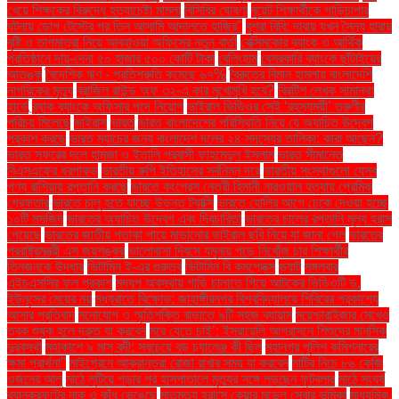
খেয়ে শিক্ষকের বিরুদ্ধে হত্যাচেষ্টা মামলা
বিসিবির ঘোষণা
বুয়েট শিক্ষার্থীকে গাড়িচাপার
ঘটনায় ডোপ টেস্টের পর তিন আসামি আদালতে হাজির"
বুশরা বিবি: দাবায় যখন সৈন্য হারায়
বৃষ্টি ও তাপমাত্রা নিয়ে আবহাওয়া অফিসের নতুন বার্তা
বেক্সিমকোর ব্যাংক ও আর্থিক
প্রতিষ্ঠানে দায়-দেনা ৫০ হাজার ৫০০ কোটি টাকা
বেলিংহাম
বেসরকারি ব্যাংকে ছাঁটাইয়ের
আতঙ্ক
বৈদেশিক ঋণ - প্রতিশ্রুতি কমেছে ৬৭%
বৈরুতের বিমান হামলায় বাংলাদেশি
নাগরিকের মৃত্যু
ব্রাজিল রাউন্ড অফ ৩২-এ কার মুখোমুখি হবে?
ব্রিটিশ লেখক সামান্থা
হার্ভে
ব্র্যাক ব্যাংকে অফিসার পদে নিয়োগ
ভাইরাল ভিডিওর সেই ‘রহস্যময়ী’ তরুণীর
পরিচয় মিলেছে
ভাইরাস
ভারত
ভারত বাংলাদেশের পরিস্থিতি নিয়ে যে অযাচিত উদ্বেগ
প্রকাশ করছে
ভারত ম্যাচের জন্য বাংলাদেশ দলের ২৪ সদস্যের তালিকা: কারা আছেন?
ভারত সফরের দলে হামজা ও ইতালি প্রবাসী ফাহমেদুল ইসলাম
ভারত সীমান্তে
বিএসএফের ধরপাকড়
ভারতীয় রুপি ইতিহাসের সর্বনিম্ন দরে
ভারতীয় সংস্থাগুলো যেসব
পণ্য রাশিয়ায় রপ্তানি করছে
ভারতে কংগ্রেস নেত্রী হিমানী নারওয়াল হত্যায় প্রেমিক
গ্রেফতার
ভারতে চালু হতে যাচ্ছে উড়ন্ত ট্যাক্সি
ভারতে হোলির আগে ঢেকে দেওয়া হচ্ছে
১০টি মসজিদ
ভারতের অযাচিত উদ্বেগ এবং দ্বিচারিতা
ভারতের চালের রপ্তানি মূল্য হ্রাস
পেয়েছে
ভারতের জাতীয় পতাকা পায়ে মাড়ানোর ভাইরাল ছবি নিয়ে যা জানা গেল
ভারতের
পররাষ্ট্রমন্ত্রী এস জয়শঙ্কর
ভালোবাসা দিবসে যমুনায় পড়ে নিখোঁজ চার শিক্ষার্থীর
তিনজনকে উদ্ধার
ভিটামিন ই-এর গুরুত্ব
ভিটামিন বি কমপ্লেক্স
ভ্যাট
মঙ্গলবার
এইচএসসির ফল প্রকাশ
মদ্যপ অবস্থায় গাড়ি চালাতে গিয়ে আটকের ভিডিওটি ড.
ইউনূসের মেয়ের নয়
মধ্যরাতে বিক্ষোভ: জাহাঙ্গীরনগর বিশ্ববিদ্যালয়ে শিবিরের প্রকাশ্যে
আসার প্রতিবাদ
মনোযোগ ও স্মৃতিশক্তি বাড়াতে ৯টি সহজ ব্যায়াম
ময়েশ্চারাইজার মেখেও
ত্বক শুষ্ক হলে দ্রুত যা করবেন
মরে যেতে চাই’: ইসরায়েলি আগ্রাসনে শিশুদের মানসিক
দুরবস্থা
মহাকাশে ৯ মাস বন্দী: সবচেয়ে বড় চ্যালেঞ্জ কী ছিল
মহানগর পুলিশ কমিশনারের
ক্ষমা প্রার্থনা"
মাইগ্রেনে আক্রান্তরা রোজা রাখার সময় যা করবেন
মাটির নিচে ৮৬ কেজি
ওজনের আলু
মাঠে লুটিয়ে পড়ার পর হাসপাতালে মৃত্যুর সঙ্গে লড়ছেন ফুটবলার
মাঠে সংঘর্ষ
ব্যানক্রফটের নাক ও কাঁধ ভেঙেছে
মাতৃমৃত্যু হ্রাসে কেয়ার মডেল সেবার ভূমিকা
মাধ্যমিক.