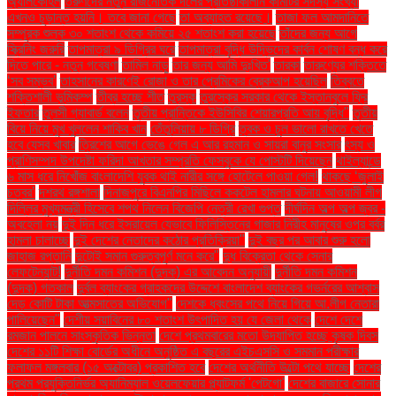
অ্যালকোহল
তরুণদের নতুন রাজনৈতিক দলের প্রতিষ্ঠাকালীন কমিটির সদস্য সংখ্যা
এখনও চূড়ান্ত হয়নি। তবে জানা গেছে
তা অব্যাহত রয়েছে।
তাজা ফল আমদানিতে
সম্পূরক শুল্ক ৩০ শতাংশ থেকে কমিয়ে ২৫ শতাংশ করা হয়েছে
তাঁদের জন্য আগে
স্ক্রিনিং জরুরি
তাপমাত্রা ৯ ডিগ্রির ঘরে
তাপমাত্রা বৃদ্ধি উদ্ভিদের কার্বন শোষণ বন্ধ করে
দিতে পারে - নতুন গবেষণা
তামিল নাড়ু
তার জন্য আমি দুঃখিত'
তারকা
তারুণ্যের শক্তিতে
‘সব সম্ভব’
তাহসানের কারণেই রোজা ও তার প্রেমিকের ব্রেকআপ হয়েছিল
তিব্বতে
শক্তিশালী ভূমিকম্প
তীব্র হচ্ছে শীত
তুরস্ক
তুরস্কের সরকার থেকে ইস্তানবুলে ফ্রি
ইফতার
তুলসী গ্যাবার্ড বলেন
তৃতীয় প্রান্তিকে ইউসিবির শেয়ারপ্রতি আয় বৃদ্ধি"
তৃতীয়
বিয়ে নিয়ে মুখ খুললেন শাকিব খান
তেঁতুলিয়ায় ৮ ডিগ্রি
ত্বক ও চুল ভালো রাখতে খেতে
হবে যেসব খাবার
ত্রিশের আগে ভেঙে গেল এ আর রহমান ও সায়রা বানুর সংসার
ৎস্য ও
প্রাণিসম্পদ উপদেষ্টা ফরিদা আখতার সম্প্রতি ফেসবুকে যে পোস্টটি দিয়েছেন
থাইল্যান্ডে
৬ মাস ধরে নিখোঁজ বাংলাদেশি যুবক থাই নারীর সঙ্গে হোটেলে পাওয়া গেল!
থাকছে ‘জুলাই
চত্বর’
দশরথ রঙ্গশালা
দিনাজপুরে বিএনপির মিছিলে ককটেল হামলার ঘটনায় আওয়ামী লীগ
দিল্লির মুখ্যমন্ত্রী হিসেবে শপথ নিলেন বিজেপি নেত্রী রেখা গুপ্ত
দীর্ঘদিন অল্প অল্প জ্বর -
অবহেলা নয়
দুই দিন ধরে ইসরায়েল যেভাবে ফিলিস্তিনের গাজার নিরীহ মানুষের ওপর বর্বর
হামলা চালাচ্ছে
দুই দেশের নেতাদের কঠোর প্রতিক্রিয়া"
দুই বছর পর আবার শুরু হলো
জাহাজ রপ্তানি
দুটোই সমান গুরুত্বপূর্ণ মনে করে"
দুধ বিক্রেতা থেকে সেনার
লেফটেন্যান্ট!
দুর্নীতি দমন কমিশন (দুদক) এর আবেদন অনুযায়ী
দুর্নীতি দমন কমিশন
(দুদক) গতকাল
দুর্বল ব্যাংকের গ্রাহকদের উদ্দেশে বাংলাদেশ ব্যাংকের গভর্নরের আশ্বাস
দেড় কোটি টাকা আত্মসাতের অভিযোগ"
দেশকে ধ্বংসের পথে নিয়ে গিয়ে আ.লীগ নেতারা
পালিয়েছেন"
দেশীয় সয়াবিনের ৮০ শতাংশ উৎপাদিত হয় যে জেলা থেকে
দেশে দেশে
রমজান পালনে সাংস্কৃতিক ভিন্নতা
দেশে প্রথমবারের মতো উদযাপিত হচ্ছে কৃষক দিবস
দেশের ১১টি শিক্ষা বোর্ডের অধীনে অনুষ্ঠিত এ বছরের এইচএসসি ও সমমান পরীক্ষার
ফলাফল মঙ্গলবার (১৫ অক্টোবর) প্রকাশিত হবে
দেশের অর্থনীতি উল্টো পথে যাচ্ছে
দেশের
প্রথম প্রযুক্তিনির্ভর অ্যানিম্যাল ওয়েলফেয়ার প্ল্যাটফর্ম 'পেটগো'
দেশের বাজারে সোনার