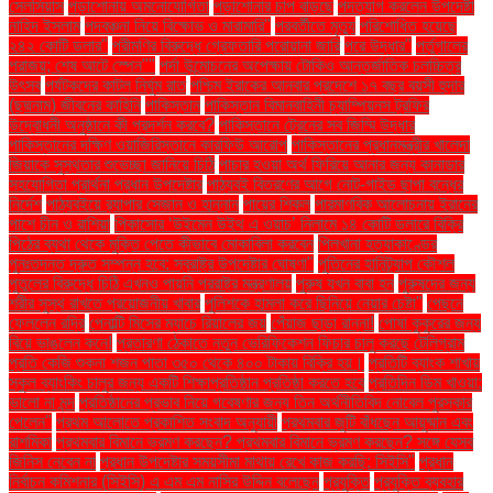
সেলসিয়াস
পড়াশোনায় অমনোযোগিতা
পড়াশোনার চাপ বাড়ছে
পদত্যাগ করলেন উপদেষ্টা
নাহিদ ইসলাম
পদবঞ্চনা নিয়ে বিক্ষোভ ও মারামারি"
পরবর্তীতে মৃত্যু
পরিশোধিত হয়েছে
২৪২ কোটি ডলার"
পরীমণির বিরুদ্ধে গ্রেফতারি পরোয়ানা জারি
পরে উদ্ধার"
পর্তুগালের
পরাজয়; শেষ আটে স্পেন""
পর্দা উন্মোচনের অপেক্ষায় টোকিও আন্তর্জাতিক চলচ্চিত্র
উৎসব
পর্যটকদের কাটল নির্ঘুম রাত
পশ্চিম ইরাকের আনবার প্রদেশে ১৭ বছর বয়সী হুদার
(ছদ্মনাম) জীবনের কাহিনি
পাকিস্তান
পাকিস্তান বিমানবাহিনী চ্যাম্পিয়নস ট্রফির
উদ্বোধনী অনুষ্ঠানে কী প্রদর্শন করবে?
পাকিস্তানে ট্রেনের সব জিম্মি উদ্ধার
পাকিস্তানের দক্ষিণ ওয়াজিরিস্তানে কারফিউ আরোপ
পাকিস্তানের প্রধানমন্ত্রীর খালেদা
জিয়াকে সুস্থতার শুভেচ্ছা জানিয়ে চিঠি
পাচার হওয়া অর্থ ফিরিয়ে আনার জন্য কানাডার
সহযোগিতা প্রার্থনা প্রধান উপদেষ্টার
পাঠ্যবই বিতরণের আগে নোট-গাইড ছাপা বন্ধের
নির্দেশ
পাঠ্যবইয়ে র‍্যাপার সেজান ও হান্নান
পায়ের শিকল
পারমাণবিক আলোচনায় ইরানের
পাশে চীন ও রাশিয়া
পিকাসোর ‘উইমেন উইথ এ ওয়াচ’ নিলামে ১৪ কোটি ডলারে বিক্রি
পিঠের ব্যথা থেকে মুক্তি পেতে কীভাবে মোকাবিলা করবেন
পিলখানা হত্যাকাণ্ডের
পুনঃতদন্ত দ্রুত সম্পন্ন হবে: স্বরাষ্ট্র উপদেষ্টার ঘোষণা"
পুতিনের হানিট্র্যাপ কৌশল
পুতুলের বিরুদ্ধে চিঠি এখনও পায়নি পররাষ্ট্র মন্ত্রণালয়
পুরুষ যখন বাবা হন
পুরুষদের জন্য
শরীর সুস্থ রাখতে প্রয়োজনীয় খাবার
পুলিশকে হামলা করে ছিনিয়ে নেয়ার চেষ্টা"
পেছনে
ফেললেন রদ্রি
পেনাল্টি মিসের ম্যাচে রিয়ালের জয়
পেঁয়াজ ছাড়া রান্না!
পোষা কুকুরের জন্য
বিয়ে ভাঙলেন কনে!
প্রতারণা ঠেকাতে নতুন ভেরিফিকেশন ফিচার চালু করছে টেলিগ্রাম
প্রতি কেজি শুকনা শজন পাতা ৩৫০ থেকে ৪০০ টাকায় বিক্রি হয়।
প্রতিটি ব্যাংক শাখায়
স্কুল ব্যাংকিং চালুর জন্য একটি শিক্ষাপ্রতিষ্ঠান প্রতিষ্ঠা করতে হবে
প্রতিদিন ডিম খাওয়া:
ভালো না মন্দ
প্রতিষ্ঠানের প্রভাব নিয়ে গবেষণার জন্য তিন অর্থনীতিবিদ নোবেল পুরস্কার
পেলেন"
প্রথম আলোতে প্রকাশিত সংবাদ অনুযায়ী
প্রথমবার জুটি বাঁধছেন আয়ুষ্মান এবং
রাশমিকা
প্রথমবার বিমানে ভ্রমণ করছেন? প্রথমবার বিমানে ভ্রমণ করছেন? সঙ্গে যেসব
জিনিস নেবেন না
প্রধান উপদেষ্টার সময়সীমা মাথায় রেখে কাজ করছি: সিইসি"
প্রধান
নির্বাচন কমিশনার (সিইসি) এ এম এম নাসির উদ্দিন বলেছেন
প্রযুক্তি
প্রযুক্তি ব্যবহার