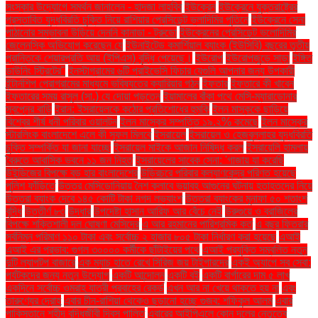
সংস্কার উদ্যোগে সমর্থন জানালেন - হাদজা লাহবিব
ইউক্রেন
ইউক্রেনে যুক্তরাষ্ট্রের
প্রস্তাবিত যুদ্ধবিরতি চুক্তি নিয়ে রাশিয়ার প্রেসিডেন্ট ভ্লাদিমির পুতিনে
ইউক্রেনে সেনা
পাঠানোর সম্ভাবনা উড়িয়ে দেননি কানাডা - ট্রুডো
ইউক্রেনের প্রেসিডেন্ট ভলোদিমির
জেলেনস্কি অভিযোগ করেছেন যে
ইউনাইটেড কমার্শিয়াল ব্যাংক (ইউসিবি) বছরের তৃতীয়
প্রান্তিকে শেয়ারপ্রতি আয় (ইপিএস) বৃদ্ধি পেয়েছে।
ইউরোপ
ইউরোপজুড়ে সাড়া
ইঙ্গিত
ডাউনিং স্ট্রিটের"
ইনস্টাগ্রামের ৬টি প্রাইভেসি ফিচার যেগুলি আপনার জন্য উপকারী
ইন্টার্নশিপ প্রোগ্রামের মাধ্যমে ভবিষ্যতের ক্যারিয়ার গঠন
ইফতার
ইফতারে কী খাবেন
ইফতারের সময় রাসুল (সা.) যে দোয়া পড়তেন
ইয়ামালের বাঁকা পথে মেসি-ম্যারাডোনার
স্বপ্নের বাড়ি
ইরান: ইসরায়েলকে কঠোর প্রতিশোধের হুমকি
ইলন মাস্ককে ছাড়িয়ে
বিশ্বের শীর্ষ ধনী পরিবার ওয়ালটন
ইলন মাস্কের সম্পত্তি ১৯.২% কমেছে
ইলন মাস্কের
স্টারলিংক বাংলাদেশে এলে কী সুফল মিলবে
ইসরায়েল
ইসরায়েল ও হেজবুল্লাহর যুদ্ধবিরতি
চুক্তি সম্পর্কিত যা জানা যাচ্ছে
ইসরায়েল মাইকে আজান নিষিদ্ধ করল
ইসরায়েলি হামলায়
বৈরুতে আবাসিক ভবনে ১১ জন নিহত
ইসরায়েলের সাবেক সেনা: 'গাজায় যা করেছি
উইন্ডিজের বিপক্ষে বড় হার বাংলাদেশের
উড়িরচরে পরিবার কল্যাণকেন্দ্র পরিণত হয়েছে
পুলিশ ফাঁড়িতে
উত্তর মেসিডোনিয়ায় নৈশ ক্লাবে ভয়াবহ আগুনের ঘটনায় হতাহতদের নিয়ে
উত্তরা ব্যাংক দেবে ১৪৫ কোটি টাকা নগদ লভ্যাংশ
উত্তরা ব্যাংকের মুনাফা ৫০ শতাংশ
বৃদ্ধি
উত্তীর্ণ ৮৩
উদ্ধার
উপদেষ্টা হাসান আরিফ আর বেঁচে নেই
উরুগুয়ে ও ব্রাজিলের
বিপক্ষে শক্তিশালী দল ঘোষণা মেসিদের
এ আর রহমানের পারিশ্রমিক কত
এ বছর ফিতরার
সর্বনিম্ন পরিমাণ ১১০ টাকা এবং সর্বোচ্চ ২ হাজার ৮০৫ টাকা নির্ধারণ করা হয়েছে
এআই
এআই এর প্রভাব: গুগল ৩০০০০ কর্মীকে ছাঁটাইয়ের পথে
এআই প্রযুক্তি সম্বলিত নতুন
দুটি ল্যাপটপ বাজারে
এক ম্যাচ হাতে রেখে সিরিজ জয় টাইগারদের
একই অ্যাপে সব সেবা:
পর্যটকদের জন্য নতুন উদ্যোগ
একটি আন্দোলন
একটি বই
একটি বার্গারের দাম ৫ লাখ
একদিনে সর্বোচ্চ ওমরাহ যাত্রী প্রবাহের রেকর্ড
এখন আর না খেয়ে থাকতে হয় না
এবং
তারুণ্যের দ্রোহ
এবার চীন-রাশিয়া থেকেও ছড়ানো হচ্ছে গুজব: শফিকুল আলম
এবার
পাকিস্তানে শহীদ বুদ্ধিজীবী দিবস পালিত
এবারের আইপিএলে কোন দলের নেতৃত্বে