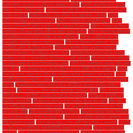
দুঃশাসনমুক্ত বাংলাদেশ চেয়েছিলেন: জামায়াত আমির"
"জুলাই-আগস্টের মধ্যে জাতীয়
নির্বাচন সম্ভব: মির্জা ফখরুল"
"টাঙ্গাইলে আওয়ামী লীগ নেতা ফারুক হত্যা মামলার রায়ে
হতবাক সন্তানেরা
"টেনিসের রানি’র সঙ্গে সাক্ষাৎ করে উচ্ছ্বসিত নেইমার"
"ট্রাম্প
পেন্টাগনের নিয়ন্ত্রণ কেন নিতে চান?"
"ট্রাম্প প্রশাসন ডিম আমদানি করবে"
"ট্রাম্প
প্রশাসন বিশ্বব্যাপী মার্কিন দূতাবাসে কর্মী কমানোর সিদ্ধান্ত"
"ট্রাম্প প্রশাসনের নির্দেশে
ওয়াশিংটনে ইউএসএআইডির কর্মীদের বাসায় থাকার নির্দেশ"
"ট্রাম্প প্রশাসনের পরিকল্পনা:
যুক্তরাষ্ট্রের নেতৃত্বে বিশ্ব স্বাস্থ্য সংস্থা পরিচালনা"
"ট্রাম্প প্রেসিডেন্ট হলে কি
যুক্তরাষ্ট্রে আদানির সমস্যা সমাধান হবে?"
"ট্রাম্পের বিদ্বেষপূর্ণ বক্তব্য: গাজায়
যুদ্ধবিরতি চুক্তি কি ঝুঁকির মধ্যে?"
"ট্রাম্পের শুল্কের কারণে ভারতে অ্যাপলের
আইফোন উৎপাদনে কী পরিবর্তন আসতে পারে"
"ডিজিটাল উদ্ভাবনের নৈতিক ব্যবহার:
সামাজিক সংহতি ও অন্তর্ভুক্তি নিশ্চিতকরণে একটি কর্মশালা"
"ডিপ্লোমা ডিগ্রি বাতিলের
পর এবার গ্রেফতার হলেন ইস্তাম্বুলের মেয়র"
"ডিসি পদে কর্মকর্তাদের আগ্রহ হঠাৎ কমার
কারণ কী?"
"ডিসেম্বরের মধ্যে জেলার বিভিন্ন স্থানে কমিটি গঠনের পরিকল্পনা"
"ঢাকার
ইজতেমা থেকে ফেরার পথে পশ্চিমবঙ্গে মুসলিম তরুণকে আক্রান্ত করা হয়েছে"
"ঢাকার
জাহাঙ্গীর টাওয়ারে ক্যাফেতে আগুন
"ঢাকার রাস্তায় ধুলোর কারণে বাড়ছে শিশুদের স্বাস্থ্য
সমস্যা"
"তত্ত্বাবধায়ক সরকার ব্যবস্থা নিয়ে ৩টি রিভিউ আবেদন শুনানির তারিখ ১৭
নভেম্বর"
"তিন দশকে ৩০ বিশ্ব রেকর্ড: জাকেরের অসাধারণ কীর্তি"
"তিন সপ্তাহ পর
মুক্তিপণের ২৫ লাখ টাকা দেওয়ার পর তরুণের লাশ উদ্ধার"
"থাইরয়েড সম্পর্কিত ৫টি
প্রচলিত ভুল ধারণা"
"দিনাজপুরে মৌসুম শেষেও সুগন্ধি ধানের দাম হ্রাস"
"দীপু মনি ও
তাঁর স্বামীর বিরুদ্ধে দুদকের মামলা দায়ের"
"দুই প্ল্যাটফর্মের সমানসংখ্যক নেতা নিয়ে
নতুন দলের কমিটি
"দুটি আলংকারিক উদ্ভিদের বিবরণ"
"দুদকের মামলায় ইয়াবা ব্যবসায়ীর
৭৬ লাখ টাকার অবৈধ সম্পদ উদ্ধারের দাবি
"দেশে এইচএমপিভি ভাইরাসে আক্রান্ত এক
নারী মৃত্যুবরণ করেছেন
"দেশে বছরে প্রায় ৩ লাখ কোটি টাকার শুল্ক ও কর ছাড়"
"নওগাঁয়
১৬ বছর পর ছাত্রশিবিরের প্রতিষ্ঠাবার্ষিকী প্রকাশ্যে উদযাপিত"
"নতুন ছাত্রসংগঠনের
যাত্রা শুরু
"নর্থ মেসিডোনিয়ার নৈশক্লাবে অগ্নিকাণ্ড
"নাটোরে যুবলীগ নেতাকে পিটুনি