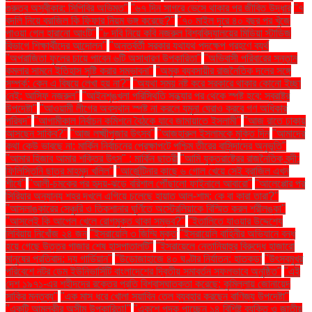
গুরুত্ব অস্বীকার: সিপিবির অভিমত"
"৬৭ দিন সাগরে ভেসে থাকার পর জীবিত উদ্ধার
"৭
বদলি নিয়ে ব্রাজিল কি ফিফার নিয়ম ভঙ্গ করেছে?"
"৭০ মাইল দূরে ৪০ বছর পর খুঁজে
পাওয়া গেল হারানো আংটি"
"৮ দবি নিয়ে কবি নজরুল বিশ্ববিদ্যালয়ের মিডিয়া স্টাডিজ
বিভাগে শিক্ষার্থীদের আন্দোলন"
"অন্তর্বর্তী সরকার যথাযথ পদক্ষেপ গ্রহণে ব্যর্থ
"অপরাজিতা ফুলের চায়ে পাবেন ৬টি অসাধারণ উপকারিতা"
"অভিবাসী পরিবারের সন্তান
কমলার সামনে ইতিহাস সৃষ্টি করার সম্ভাবনা"
"অমুক ব্যবসায়ীর রাজনৈতিক দলের সঙ্গে
সম্পর্ক: কেন এ বিষয়ে লেখা হয় না?"
"অযথা সময় নষ্ট করে সরকারে থাকার কোনো ইচ্ছা
নেই: আসিফ নজরুল"
"আইনশৃঙ্খলা পরিস্থিতি সন্ধ্যার পর থেকে স্পষ্ট হবে: স্বরাষ্ট্র
উপদেষ্টা"
"আওয়ামী লীগের অবস্থান স্পষ্ট না করলে যমুনা ঘেরাও করবে গণ অধিকার
পরিষদ"
"আগামীকাল নির্বাচন কমিশনে বৈঠকে যাবে জামায়াতে ইসলামী"
"আজ রাতে ঢাকায়
আসছেন সাকিব?"
"আজ লক্ষ্মীপূজার উৎসব"
"আজহারুল ইসলামকে মুক্তি দিন
"আমাদের
কথা কেউ ভাবছে না: মার্কিন নির্বাচনের প্রেক্ষাপটে পশ্চিম তীরের বাসিন্দাদের অনুভূতি"
"আমার হিজাব আমার শক্তির উৎস" : মার্কিন ছাত্রী
"আমি যুক্তরাষ্ট্রের রাজনৈতিক বন্দী:
ফিলিস্তিনি ছাত্র মাহমুদ খলিল"
"আর্জেন্টিনার কাছে ৬ গোল খেয়ে সেই ব্রাজিল এখন
শীর্ষে"
"আলী-চমকের পর হৃদয়-ঝড়ে বরিশাল পৌঁছালো ফাইনালে আবারো"
"আলেপ্পোর পর
সিরিয়ার অন্যান্য শহর দখলে এগিয়ে চলেছে হায়াত আল-শাম: কে বা কারা তারা?"
"আসলাঙ্কারের সেঞ্চুরি ও তিকশানার ঘূর্ণিতে অস্ট্রেলিয়াকে বিস্মিত করল শ্রীলঙ্কা"
"আসলেই কি আপেল খেলে রোগমুক্ত থাকা সম্ভব?"
"ইতালিতে যাওয়ার উদ্দেশ্যে
লিবিয়ায় নিখোঁজ ২৪ জন
"ইসরায়েলি ৩ জিম্মি মুক্ত
"ইসরায়েলি বাহিনীর অভিযানে বন্ধ
হয়ে গেছে উত্তর গাজার শেষ হাসপাতালটি"
"ইসরায়েলে নেতানিয়াহুর বিরুদ্ধে হাজারো
মানুষের প্রতিবাদ: দ্য গার্ডিয়ান"
"উড়োজাহাজে ৪০ ঘণ্টার নির্যাতন: হাতকড়া
"উৎসবমুখর
পরিবেশে নটর ডেম ইউনিভার্সিটি বাংলাদেশের দ্বিতীয় সমাবর্তন সফলভাবে অনুষ্ঠিত"
"এই
দেশ ১৯৭১-এর শহীদদের রক্তের প্রতি বিশ্বাসঘাতকতা করেছে: কুমিল্লায় জোনায়েদ
সাকির মন্তব্য"
"এক মাস ধরে খোলা সয়াবিন তেল ব্যবহার করছেন বাণিজ্য উপদেষ্টা"
"একটি আমলকীর অসীম উপকারিতা!"
"একুশে পদক পাচ্ছেন ১৪ বিশিষ্ট ব্যক্তি ও জাতীয়