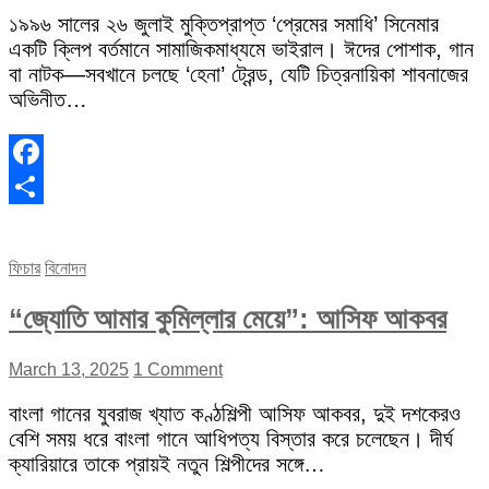
১৯৯৬ সালের ২৬ জুলাই মুক্তিপ্রাপ্ত ‘প্রেমের সমাধি’ সিনেমার
একটি ক্লিপ বর্তমানে সামাজিকমাধ্যমে ভাইরাল। ঈদের পোশাক, গান
বা নাটক—সবখানে চলছে ‘হেনা’ ট্রেন্ড, যেটি চিত্রনায়িকা শাবনাজের
অভিনীত…
Facebook
Share
ফিচার
বিনোদন
“জ্যোতি আমার কুমিল্লার মেয়ে”: আসিফ আকবর
March 13, 2025
1 Comment
বাংলা গানের যুবরাজ খ্যাত কণ্ঠশিল্পী আসিফ আকবর, দুই দশকেরও
বেশি সময় ধরে বাংলা গানে আধিপত্য বিস্তার করে চলেছেন। দীর্ঘ
ক্যারিয়ারে তাকে প্রায়ই নতুন শিল্পীদের সঙ্গে…