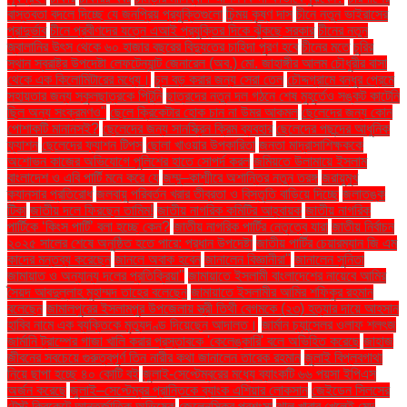
বাস্তবতা বদলে দিচ্ছে যে জনপ্রিয় প্রযুক্তিগুলো
চিন্ময় কৃষ্ণ দাস
চীনে নতুন ভাইরাসের
প্রাদুর্ভাব
চীনে প্রবীণদের যত্নে এআই প্রযুক্তির দিকে ঝুঁকছে সরকার
চীনের নতুন
জ্বালানির উৎস থেকে ৬০ হাজার বছরের বিদ্যুতের চাহিদা পূরণ হবে
চীনের মতে
চুরির
স্থান স্বরাষ্ট্র উপদেষ্টা লেফটেন্যান্ট জেনারেল (অব.) মো. জাহাঙ্গীর আলম চৌধুরীর বাসা
থেকে এক কিলোমিটারের মধ্যে।
চুল বড় করার জন্য সেরা তেল
চৌদ্দগ্রামে বন্ধুর প্রেমে
সহায়তার জন্য স্কুলছাত্রকে পিটুনি
ছাত্রদের নতুন দল গঠনে শেষ মুহূর্তেও সঙ্কট কাটেনি
ছিল অন্য সংক্রমণও"
ছেলে ক্রিকেটার হোক চান না উমর আকমল
ছেলেদের জন্য কোন
পোশাকটি মানানসই?
ছেলেদের জন্য সানস্ক্রিন ক্রিম ব্যবহার
ছেলেদের পছন্দের আধুনিক
ফ্যাশন
ছেলেদের ফ্যাশন টিপস
ছোলা খাওয়ার উপকারিতা
জনতা মাদ্রাসাশিক্ষককে
অশোভন কাজের অভিযোগে পুলিশের হাতে সোপর্দ করল
জমিয়তে উলামায়ে ইসলাম
বাংলাদেশ ও এবি পার্টি মনে করে যে
জম্মু–কাশ্মীরে অশান্তির নতুন তরঙ্গ
জরায়ুমুখ
ক্যানসার প্রতিরোধ
জলবায়ু পরিবর্তন খরার তীব্রতা ও বিস্তৃতি বাড়িয়ে দিচ্ছে
জলাতঙ্ক
টিকা
জাতীয় দলে ফিরছেন তামিম!
জাতীয় নাগরিক কমিটির আহ্বায়ক
জাতীয় নাগরিক
পার্টিকে ‘কিংস পার্টি’ বলা হচ্ছে কেন?
জাতীয় নাগরিক পার্টির নেতৃত্বে যারা
জাতীয় নির্বাচন
২০২৫ সালের শেষে অনুষ্ঠিত হতে পারে: প্রধান উপদেষ্টা
জাতীয় পার্টির চেয়ারম্যান জি এম
কাদের মন্তব্য করেছেন
জানলে অবাক হবেন
জানালেন বিজ্ঞানীরা"
জানালেন সুনিতা
জামায়াত ও অন্যান্য দলের প্রতিক্রিয়া''
জামায়াতে ইসলামী বাংলাদেশের নায়েবে আমির
সৈয়দ আবদুল্লাহ মুহাম্মদ তাহের বলেছেন
জামায়াতে ইসলামীর আমির শফিকুর রহমান
বলেছেন
জামালপুরের ইসলামপুর উপজেলায় স্ত্রী তিথী বেগমকে (২৩) হত্যার দায়ে আহসান
হাবিব নামে এক ব্যক্তিকে মৃত্যুদণ্ড দিয়েছেন আদালত।
জার্মান চ্যান্সেলর ওলাফ শলৎজ
জার্মানি ট্রাম্পের গাজা খালি করার প্রস্তাবকে 'কেলেঙ্কারি' বলে অভিহিত করেছে
জাহাজ
জীবনের সবচেয়ে গুরুত্বপূর্ণ তিন নারীর কথা জানালেন তারেক রহমান
জুলাই বিপ্লবগাথা
নিয়ে ছাপা হচ্ছে ৪০ কোটি বই
জুলাই-সেপ্টেম্বরের মধ্যে ব্যাংকটি ৬৬ পয়সা ইপিএস
অর্জন করেছে
জুলাই–সেপ্টেম্বর প্রান্তিকে ব্যাংক এশিয়ার লোকসান
জেইডেন সিলসের
টেস্ট ক্রিকেটে আন্তর্জাতিক অভিষেক
জেলেনস্কির প্রশংসা
ঝাল খাবার খেলেই মেদ