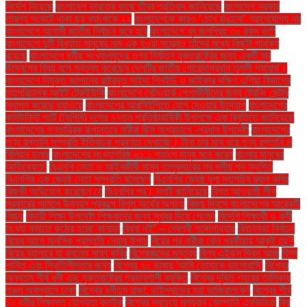
নির্দেশ দিয়েছে
বাংলাদেশ ভারতের কাছে তীব্র প্রতিবাদ জানিয়েছে
বাংলাদেশ সরকার
তারল্য সংকটে থাকা ছয় ব্যাংককে ২২
বাংলাদেশকে কারও ‘চোখ রাঙানো’ গ্রহণযোগ্য নয়
বাংলাদেশে আগামী জাতীয় নির্বাচন কবে হবে
বাংলাদেশে খুব জনপ্রিয় ৩০ রকম ভর্তা
বাংলাদেশে দুটি বিখ্যাত মানুষের নাম এক হওয়া সত্ত্বেও তাঁদের মধ্যে কিছুটা পার্থক্য
রয়েছে
বাংলাদেশে ধর্মীয় সংখ্যালঘুদের ওপর নির্যাতন যুক্তরাষ্ট্রের জন্য একটি বড়
উদ্বেগের বিষয় বলে মন্তব্য করেছেন দেশটির জাতীয় গোয়েন্দাপ্রধান তুলসী গ্যাবার্ড।
বাংলাদেশে নিযুক্ত জাপানের রাষ্ট্রদূত সাইদা শিনইচি ও জাইকার দক্ষিণ এশিয়া বিভাগের
মহাপরিচালক আইট টেরুইউকি
বাংলাদেশে নেটওয়ার্ক পেশাজীবীদের জন্য ট্রেনিং সেন্টার
স্থাপন করেছে হুয়াওয়ে
বাংলাদেশের আরসিইপিতে যোগ দেওয়ার উদ্যোগ
বাংলাদেশের
কমিউনিস্ট পার্টি (সিপিবি) দলের ৭৭তম প্রতিষ্ঠাবার্ষিকী উপলক্ষে এক বিবৃতিতে জানিয়েছে
বাংলাদেশের গণতান্ত্রিক রূপান্তরে নারীরা ছিল অগ্রভাগে -প্রধান উপদেষ্টা
বাংলাদেশের
পণ্য রপ্তানি সম্প্রতি ইতিবাচক প্রবণতা দেখাচ্ছে। টানা চার মাস ধরে পণ্য রপ্তানি ৪
বিলিয়ন ডলার
বাংলাদেশের সংখ্যাগরিষ্ঠ ৬১.১ শতাংশ মানুষ মনে করেন
বাংলার মানুষের
আতিথেয়তা'
বিএনপি নেতা ও আইনজীবী মাসুদ তালুকদারের সব দলীয় পদ স্থগিত
বিএনপির এক জ্যেষ্ঠ নেতা সম্প্রতি বলেছেন
বিএনপির জ্যেষ্ঠ যুগ্ম মহাসচিব রুহুল কবির
রিজভী অভিযোগ করেছেন যে
বিএনপির পর। দলটি জানিয়েছে
বিগত আওয়ামী লীগ
সরকারের আমলে উন্নয়ন প্রকল্পে বিপুল অর্থের অপচয়
বিজয় দিবসে বাংলাদেশের আরেকটি
বিজয়
বিদায়ী শিক্ষা উপদেষ্টা শিক্ষকদের জন্য সুখবর দিয়ে গেলেন
বিদেশি শিক্ষার্থী ও কর্মী
সংখ্যা কমাতে কঠোর হচ্ছে কানাডা
বিধবা নই” – দেবশ্রী গঙ্গোপাধ্যায়
বিধানসভা নির্বাচন
বিয়ের আগে মানসিক প্রস্তুতি নেয়ার উপায়
বিয়ের পর নারীরা কেন পরকীয়ায় আকৃষ্ট হয়?
বিয়ের ব্যাপারে যা বললেন সাফা কবির
বিশেষজ্ঞদের মন্তব্য
বিশ্ব এইডস দিবস আজ
বিশ্ব
শান্তি এবং স্থিতিশীলতার জন্য
বিশ্বের ৭০ ভাষায় 'আমি তোমাকে ভালোবাসি'
বিশ্বের
অন্যতম শীর্ষ ধনী এবং যুক্তরাষ্ট্রের প্রভাবশালী ব্যক্তি
বিশ্বের দূষিত শহরের তালিকায়
পঞ্চম অবস্থানে ঢাকা
বিশ্বের ধনীতম রাজা: থাইল্যান্ডের মহা ভাজিরালংকর্ন
বিশ্বের শীর্ষ
১০ ধনীর শিক্ষাগত যোগ্যতা কতটুকু
বিশ্বের সবচেয়ে মূল্যবান কোম্পানি এনভিডিয়া
বিষ