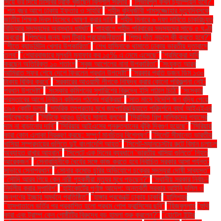
দিয়ে ভর দিয়ে টিসিবির ট্রাক খুঁজছেন বিল্লাল সরদার"
"লিভারপুল কখন চ্যাম্পিয়ন হবে?"
"শত বছর আগে ঢাকায় ইফতার ও সাহ্‌রি"
"শহীদ বুদ্ধিজীবী শামসুজ্জোহার মৃত্যুদিবসকে
জাতীয় শিক্ষক দিবস হিসেবে ঘোষণা করার দাবি"
"শহীদ মিনারে ৬ দফা দাবিতে চাকরিচ্যুত
বিডিআর সদস্যদের অবস্থান ধর্মঘট"
"শাহবাগে শহীদ পরিবারের সদস্যদের সাড়ে ৫ ঘণ্টা
অবরোধ
"শিশুদের জন্য ফ্লু টিকার প্রয়োজনীয়তা"
"শিশুর দাঁত নড়লে কী করতে হবে?"
"শীতে ব্যাডমিন্টন খেলার উপকারিতা"
"শেখ হাসিনাকে থামাতে ঢাকায় ভারতীয় দূতাবাসে
তলব"
"শেয়ারবাজারে মূলধনি মুনাফার কর ১৫% এ নেমে এসেছে"
"শ্রমিকেরা দাবি
করছেন অতিরিক্ত ১০ শতাংশ
"সবুজ আপেলের নানা উপকারিতা"
"সংযুক্ত আরব
আমিরাত সফর শেষে দেশে ফিরলেন প্রধান উপদেষ্টা"
"সরকার প্রতি ডজন ডিম ১৩০
টাকায় বিক্রি করবে"
"সরকারের আওয়ামী লীগকে নিষিদ্ধ করার কোনো পরিকল্পনা নেই:
প্রধান উপদেষ্টা"
"সংস্কার কমিশনের সুপারিশের বিরুদ্ধে ইসি পাঠাল চিঠি"
"সংস্কার
প্রস্তাবের আগে নির্বাচন কমিশন গঠনের প্রক্রিয়া"
"সাত মাসে বিদেশি ঋণ বৃদ্ধি পেয়ে
৩৯৪ কোটি ডলার
"সামরিক তৎপরতার মুখে জাপোরিঝঝিয়াতে পরিদর্শনে ব্যর্থ আইএইএর
পর্যবেক্ষকেরা"
"সিটিকে আরও ডুবিয়ে সালাহ বললেন
"সিরামিক শিল্প মালিকদের গ্যাসের
দাম না বাড়ানোর দাবি"
"সিরিয়ায় আইএসের পুনরুত্থানের ঝুঁকি দ্বিগুণ হয়েছে"
"সিরিয়ায়
কারা কোন এলাকা নিয়ন্ত্রণ করছে: সম্পূর্ণ মানচিত্র বিশ্লেষণ"
"সিলেট সীমান্তে ভারতীয়
খাসিয়া সম্প্রদায়ের গুলিতে দুই বাংলাদেশি আহত"
"সিলেট-ম্যানচেস্টার রুটে বিমান চলাচল
অব্যাহত রাখার আহ্বান"
"সিলেটে এক দিনের ব্যবধানে ‘ভারতীয় খাসিয়া গু‌লিতে’ নিহত
আরেকজন"
"সেনাবাহিনীকে ধৈর্যের সঙ্গে কাজ করতে হবে নির্বাচিত সরকার আসা পর্যন্ত:
সাভারে সেনাপ্রধান"
"সোনার কমোড চুরির অভিযোগে চক্রের সদস্যরা দোষী সাব্যস্ত"
"সৌদি আরব গিয়ে কেন নারী গৃহকর্মীরা মৃত্যুর মুখে পড়ছেন?"
"স্থানীয় সরকার নির্বাচন
নির্দলীয় করার সুপারিশ"
"হাইকোর্টের পূর্ণাঙ্গ আদেশ: অন্তর্বর্তী সরকার আইনি দলিল ও
জনগণের ইচ্ছার সমর্থনে প্রতিষ্ঠিত"
"হাঙ্গার প্রজেক্টে ঢাকায় চাকরি
"হালিশহর
"হাসপাতালে ভর্তির পর প্রকাশিত হলো প্রথম পোপ ফ্রান্সিসের ছবি"
"হিজবুল্লাহ
"হুথি
কারা এবং ট্রাম্প কেন গোষ্ঠীটির বিরুদ্ধে বড় হামলা শুরু করলেন?"
"হোটেল ইন্টার