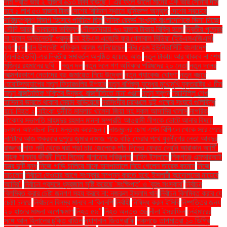
দাম প্রতি ভরি ২ হাজার ৬১৩ টাকা বাড়ছে। এর ফলে ভালো মানের এক ভরি সোনার দাম
হবে ১ লাখ ৫৩ হাজার টাকা
দেশের বিভিন্ন স্থানে ভূমিকম্প অনুভূত
দেশের সবচেয়ে
দারিদ্র্যপ্রবণ বিভাগ হিসেবে পরিচিত ছিল
দৈনিক রেকর্ড সংখ্যক বাংলাদেশিকে ভিসা দিচ্ছে
সৌদি আরব
দোকানের ভবিষ্যৎ
দৌলতদিয়ায় ৭৩ হাজার টাকায় বিক্রি হলো
দ্বিতীয় পুত্রের
মা হলেন অভিনেত্রী প্রসূন
দ্য ইউএস এজেন্সি ফর গ্লোবাল মিডিয়া (ইউএসএজিএম)
ধর্ষণ
ধান
ধান উপদেষ্টা শফিকুল আলম জানিয়েছেন
নটর ডেম ইউনিভার্সিটি বাংলাদেশ
(এনডিইউবি)-এর দ্বিতীয় সমাবর্তন অনুষ্ঠিত হয়েছে আজ
নতুন টাকায় আর থাকবে না শেখ
মুজিবুর রহমানের ছবি।
নতুন দল
নতুন দলে গণ অধিকার পরিষদের ২০ নেতা
নতুন দলের
আত্মপ্রকাশে নেতাদের বড় জমায়েত নিয়ে উদ্বেগ
নতুন প্যাকেজ ঘোষণা
নতুন বছরে
হোয়াটসঅ্যাপের নতুন ফিচারগুলির উপহার
নতুন বাণিজ্য যুদ্ধের মুখোমুখি যুক্তরাষ্ট্র ও চীন
নতুন রাজনৈতিক শক্তির উদ্ভব: রাজনীতিতে নানা গুঞ্জন
নতুন স্বপ্ন
নয়াদিল্লি শেখ
হাসিনার ভারতে থাকার মেয়াদ বাড়িয়েছে
নরসিংদীর চরাঞ্চলে দুই পক্ষের সংঘর্ষে গুলিবিদ্ধ
হয়ে নিহত ২
নাইকো দুর্নীতি মামলায় খালেদা জিয়া সহ সকল আসামির খালাস
নাগরিক
ঐক্যের সভাপতি মাহমুদুর রহমান মান্না সম্প্রতি আওয়ামী লীগকে ভোটে আনার বিষয়ে
চলমান আলোচনা নিয়ে মন্তব্য করেছেন।
নাজমুলের চোখ এখন বিপিএল থেকে সরে গেছে
নাটোরে আজ শুক্রবার দুপুরে জুমার নামাজ পড়ে বাড়ি ফেরার পথে যুবলীগের নেতা আবদুর
রাজ্জাক
নাফ নদী থেকে ধরা পড়া চার জেলেকে পাঁচ দিনেও ফেরত দেয়নি আরাকান আর্মি"
নায়ক মান্নার জীবনী নিয়ে সিনেমা বানানোর পরিকল্পনা
নাহিদ ইসলামে
নিকগঞ্জে এমআরআই
যন্ত্র দুটি বন্ধ
নিজে গাড়ি চালিয়ে মাকে হাসপাতালে নিয়ে গেলেন তারেক রহমান
নিজে
নাচলেন
নির্বাচন দেওয়ার আগে সংস্কার সম্পন্ন করতে হবে: ইসলামী আন্দোলনের নায়েবে
আমির"
নির্বাচন প্রসঙ্গে ধূম্রজাল সৃষ্টি করেছে 'সংক্ষিপ্ত' ও 'বৃহৎ সংস্কার'
নির্বাচন
বিলম্বিত করার চেষ্টা জনগণ সহ্য করবে না: নজরুল ইসলাম খান
নির্বাচন বিলম্বিত করার যে
চেষ্টা চলছে
নির্বাচনে বিলম্ব মানবে না বিএনপি
নির্বাহী
নিষিদ্ধ করল ইসিবি
নিষ্পত্তির জন্য
২০ হাজার মামলা অপেক্ষমাণ
নিহত ৫৯"
নিহত অন্তত ৩৬
নীলা ইসরাফিল
নেইমারের
সঙ্গে আল হিলালের চুক্তি বাতিল
ন্যাশনাল জিওগ্রাফি
পঞ্চগড়ে তাপমাত্রা ১০ ডিগ্রি