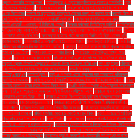
প্রশ্ন ইসলামী আন্দোলনের"
প্রাইমমুভার ও ট্রেইলরশ্রমিকদের আবারও কর্মবিরতি
প্রায়
১৯ লাখের মতো মানুষ
প্রায় এক মাস হলো
ফজলে করিমের দুই ছেলের বিদেশ যাওয়ার
ওপর নিষেধাজ্ঞা
ফাঙ্গাস বা ছত্রাকের আক্রমণ রোধের জন্য যা করতে হবে
ফার্মের ডিম না
দেশি ডিম: পুষ্টি ও উপকারিতায় কোনটি এগিয়ে?
ফার্মের মুরগির ডিমের দাম বৃদ্ধি
ফিজিওথেরাপি -গুরুত্বপূর্ণ চিকিৎসা পদ্ধতি
ফিফার বর্ষসেরা ভিনিসিয়ুস জুনিয়র
ফিলিস্তিনি
বন্দীদের মধ্যে কারা মুক্তি পেতে পারে?
ফিলিস্তিনে আল জাজিরার সম্প্রচার বন্ধ
ফুটবলে
গোলটাই থাকে বেশি মনে
ফেইসবুকে ছড়িয়ে পড়া যশোরের ভিডিওটি ছিল ‘যেমন খুশি
তেমন সাজো’
ফেব্রুয়ারিতে বিএনপির মাঠে নামার ঘোষণা
ফের উত্তাল সিরিয়া
ফেলানীর
পরিবারের দায়িত্ব নিলেন উপদেষ্টা আসিফ
ফেসবুক
ফ্যাশনে তাক লাগাতে পুরুষদের মানতে
হবে এই ১০ টিপস
ফ্রিদা এবং তার ব্যথার চিত্র
ফ্লোরিডায় নারীশক্তির মধ্যে সেরা
জায়েদ
ফ্ল্যাট ও ব্যাংক হিসাব জব্দ
বইমেলায় তৌহিদুল ইসলামের ‘বিয়ে বাড়িতে ইয়ে’
বছরের প্রথম দিনেই ‘স্বৈরাচারী অঞ্জনা’ নিয়ে ফিরছেন মনির খান
বন্ধ বহু সড়ক
বরিশালে
চ্যাম্পিয়নদের বরণ জনসমুদ্রের আনন্দ উৎসব
বর্তমানে বায়ুদূষণ এমন এক ভয়াবহ পর্যায়ে
পৌঁছে গেছে যে
বললেন ট্রাম্প
বস্ত্র ও পোশাক খাতে গ্যাসের দাম বাড়ানোর পরিকল্পনা
স্থগিতের আহ্বান
বাকৃবিতে ১২০০ শিক্ষার্থীর অংশগ্রহণে ছাত্রশিবিরের গণইফতার
বাঙালি
জাতির আত্মগৌরবের মহান বিজয় দিবস আজ
বাঙালি নারীর পোশাক এবং ফ্যাশন সচেতনতা
বাঙালি হিন্দু সম্প্রদায়ের অন্যতম ধর্মীয় উৎসব লক্ষ্মীপূজা আজ
বাচ্চাকে খাওয়ানোর সময়
মোবাইল ফোনের বিকল্প কী?
বাজারে এসেছে গিগাবাইটের কৃত্রিম বুদ্ধিমত্তাযুক্ত
মাদারবোর্ড
বাজারে খেজুরের দাম ১
বাজারে নতুন স্টাইলিশ স্মার্টফোন ইনফিনিক্স হট ৫০
প্রো প্লাস
বাণিজ্য উপদেষ্টা শেখ বশিরউদ্দীন বলেছেন
বাবা-মায়ের অনুমতি ছাড়া ফেসবুক
ব্যবহার করা যাবে না
বার্ষিক সর্বোচ্চ বেতন ১ কোটি ৭ লাখ টাকা"
বাংলা একাডেমি সাহিত্য
পুরস্কার ২০২৪ পাচ্ছেন যাঁরা
বাংলা নিউজ
বাংলা সিনেমা
বাংলাদেশ জামায়াতে ইসলামের
আমির ডা. শফিকুর রহমান বলেছেন
বাংলাদেশ টেলিযোগাযোগ নিয়ন্ত্রণ কমিশন (বিটিআরসি)
চেয়ারম্যান মো. এমদাদ উল বারী জানিয়েছেন
বাংলাদেশ থেকে গার্মেন্টসের অর্ডার চলে
যাচ্ছে ভারত ও পাকিস্তানে
বাংলাদেশ ব্যাংক সরকারি ও বেসরকারি সব ব্যাংক শাখাকে