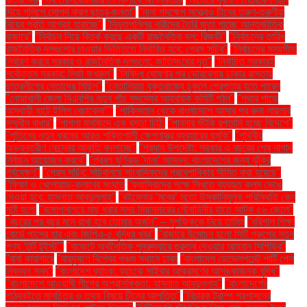
দিয়ে পুলিশে সোপর্দ করল ছাত্র-জনতা"
"নানা পদক্ষেপ সত্ত্বেও চীনের তরুণ-তরুণীরা
বিয়ের প্রতি আগ্রহ হারাচ্ছে"
"নিভৃতপল্লির নারীদের তৈরি জুতা পাচ্ছে আন্তর্জাতিক
বাজারে"
"নির্বাচন নিয়ে বিতর্ক করছে একটি রাজনৈতিক দল: রিজভী"
"নির্বাচনের তারিখ
রাজনৈতিক দলগুলোর চাওয়ার ভিত্তিতে নির্ধারিত হবে: প্রেস সচিব"
"নির্বাচনের সময়সীমা
নির্ধারণ করবে সরকার ও রাজনৈতিক দলগুলো: জাতিসংঘের দূত"
"নির্বাচিত সরকারই
সর্বোত্তম সরকার: মির্জা ফখরুল"
"নিষিদ্ধ ঘোষণার পর ভোরবেলায় ঢাকার রাস্তায়
ছাত্রলীগের নেতাদের মিছিল"
"নেতানিয়াহু যুক্তরাজ্যে ঢুকলে গ্রেপ্তার হতে পারেন
"নোয়াখালী জেলা বিএনপির নতুন পাঁচ সদস্যের আহ্বায়ক কমিটি গঠন"
"পদ্মার পাড়ে
অস্থায়ী হাটে ইলিশ বেচাকেনা"''
"পাকিস্তান থেকে বাংলাদেশে আসার পর রুনা লায়লার
সম্মুখীন বাধার"
"পাগলা মসজিদে এক বস্তা চিঠি:
"পাবনার শুঁটকি রপ্তানি হচ্ছে বিদেশে"
"পুতিনের নতুন ধরনের আরও শক্তিশালী ক্ষেপণাস্ত্র ব্যবহারের হুমকি"
"পৃথিবীর
অভ্যন্তরীণ কেন্দ্রের আকৃতি বদলাচ্ছে"
"প্রধান উপদেষ্টা: সরকার এ বছরের শেষ নাগাদ
নির্বাচন আয়োজন করবে"
"প্রবল ঘূর্ণিঝড় 'দানা' আসন্ন: বাংলাদেশের জন্য ঝুঁকির
পর্যবেক্ষণ"
"প্রেস সচিব: সচিবালয়ে সাংবাদিকদের প্রবেশাধিকার সীমিত করা হয়েছে"
"ফিফা ও খেলোয়াড়-ক্লাবের সংঘাত
"ফ্যাসিবাদের পক্ষে লিখতে ব্যবহৃত কলম ভেঙে
দেওয়া হবে: হাসনাত আবদুল্লাহ"
"বইমেলায় ‘মবের’ মতো উসকানিমূলক পরিস্থিতি কেন
সৃষ্টি হলো
"বঙ্গোপসাগরে মাছ ধরার সময় মিয়ানমারের নৌবাহিনীর হাতে আটক ৫৬ জেলে"
"বছরের পর বছর মনে রাখা হবে তোমার অর্জন" – মুশফিককে নিয়ে তামিম
"বরিশাল শিক্ষা
বোর্ডে পাসের হার এবং জিপিএ-৫ বৃদ্ধির খবর"
"বাজারে উন্মোচন হলো সিটি গ্রুপের নতুন
পণ্য ‘টুটি টুইস্ট’"
"বাজেটে অর্থনৈতিক পুনরুদ্ধারে গুরুত্ব দেওয়ার আহ্বান সিপিডির"
"বাবা কারাগারে
"বায়ুদূষণে বিশ্বের পঞ্চম স্থানে ঢাকা
"বাংলাদেশ ডেভেলপমেন্ট পার্টি পেল
নিবন্ধন সনদ"
"বাংলাদেশ ব্যাংক: ব্যাংকে সাইবার আক্রমণের আশঙ্কাজনক বৃদ্ধি"
"বাংলাদেশে আওয়ামী লীগের অপ্রাসঙ্গিকতা: হাসনাত আবদুল্লাহ"
"বাংলাদেশের
পাঠ্যবইতে মানচিত্র ও তথ্য বিষয়ে চীনের আপত্তি"
"বিচারক ট্রাম্প প্রশাসনের