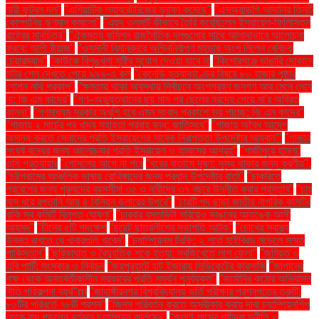
নারী ফুটবল দল"
"এশিয়াটিক ল্যাবরেটরিজের মুনাফা কমেছে"
"এসঅ্যান্ডপি আদানির তিনটি
কোম্পানির ঋণমান কমালো"
"এহুদ ওলমার্ট কীভাবে তৈরি করেছিলেন ইসরায়েল-ফিলিস্তিন
রাষ্ট্রের মানচিত্র"
"ঐকমত্য কমিশন রাজনৈতিক দলগুলোর সাথে আলাদাভাবে আলোচনা
করবে: আলী রীয়াজ"
"ওসমানী বিমানবন্দরে অগ্নিনির্বাপণ মহড়ায় অংশ নিলেন বেবিচক
চেয়ারম্যান"
"কাউকে বিশৃঙ্খলা সৃষ্টির সুযোগ দেওয়া যাবে না
"কিশোরগঞ্জে ভাঙারি দোকানে
মর্টার শেল দেখতে পেয়ে ৯৯৯-এ কল
"কেনেডি হত্যাকাণ্ডের বিষয়ে ৮০ হাজার পৃষ্ঠার
গোপন নথি প্রকাশ"
"ক্ষমতায় থাকা অবস্থায় নির্বাচনে অংশগ্রহণ জনগণ আর মেনে নেবে
না: জি এম কাদের"
"গণ–অভ্যুত্থানের ছয় মাস পর ছেলের মরদেহ পেয়ে মা'র অবিরত
কান্না"
"গণমাধ্যম সরকার অখুশি হবে এমন সংবাদ প্রকাশে ভয় পাচ্ছে: জি এম কাদের"
"গাজায় ২ মার্চের পর খাদ্য সহায়তা প্রবাহ বন্ধ: জাতিসংঘ"
"গাজায় অবৈধ আদেশ
অমান্য করতে সেনাদের প্রতি ইসরায়েলের সাবেক নিরাপত্তা উপদেষ্টার আহ্বান"'
"গাজার
সংঘর্ষ বন্ধের জন্য আলোচনার প্রতি ইসরায়েল ও হামাসের আগ্রহ"
"গাজীপুরে হামলা:
ওসি প্রত্যাহার
"গোসলের আগে না পরে
"ঘরের বাতাসে দূষণ: সুস্থ থাকার জন্য করণীয়".
"চট্টগ্রামের আঞ্চলিক ভাষায় রোহিঙ্গাদের জন্য প্রধান উপদেষ্টার বার্তা"
"চাকরিতে
প্রবেশের জন্য পুরুষদের বয়সসীমা ৩৫ ও নারীদের ৩৭ বছরে উন্নীত করার প্রস্তাব"
"চার
মাস ধরে রপ্তানি আয় ৪ বিলিয়ন ডলারের উপরে"
"চারটি পদ ছাড়া জাতীয় নাগরিক কমিটির
বাকি সব কমিটি বিলুপ্ত ঘোষণা"
"চারবার বসতভিটা সরিয়েও ভাঙনের আতঙ্কে আলী
আহমদ"
"চীনের ৫টি পদক্ষেপ
"চুয়েট ছাত্রলীগের সভাপতি আটক"
"চোখের স্বাস্থ্য
উন্নত রাখতে যে খাবারগুলি খাবেন"
"চ্যাম্পিয়নস ট্রফি: ২ শর্তে হাইব্রিড মডেলে সম্মত
পাকিস্তান"
"ছুরিকাঘাত ও বৈদ্যুতিক শকে হত্যা: সবজিখেতে লাশ ফেলা"
"জমিয়ত ও
এবি পার্টি: সংস্কার ও নির্বাচন
"জয়পুরহাটে হাট ইজারায় সিন্ডিকেটের কারসাজি
"জাপানের
পক্ষ থেকে অন্তর্বর্তীকালীন সরকারের প্রতি সমর্থন পুনর্ব্যক্ত"
"জার্মানির কঠোর অভিবাসন
নীতি পরিকল্পনা ব্যর্থ"m
"জাহাঙ্গীরনগর বিশ্ববিদ্যালয় ভর্তি পরীক্ষার প্রশ্নপত্রে ত্রুটি:
৮০টির পরিবর্তে ৭৮টি প্রশ্ন"
"জিনস পরিবর্তন করতে অস্বীকার করায় দাবা চ্যাম্পিয়নশিপ
থেকে বাদ পড়লেন বর্তমান চ্যাম্পিয়ন কার্লসেন"
"জুলাই মাসের শহীদরা দুর্নীতি ও