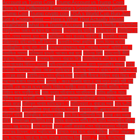
Account vs Trump Coin:
Trump Account vs Trump Coin:
Here's the Difference Everyone's Googling (2026 Guide)
Trump Coin
Trump crypto coin
USA's World Cup Run Just
Got a Crypto Twist — Here's What That Actually Means
ViralShorts
what is a Trump Account
অক্সফোর্ডের বিজ্ঞানীরা টেলিপোর্টেশন
প্রযুক্তিতে অর্জন করেছেন বড় সাফল্য
অগ্রযাত্রার যাত্রীরা
অটোমোবাইল
অতিরিক্ত চা
খেলে যেসব সমস্যা হতে পারে
অতিরিক্ত লবণ খাওয়ার পরিণতি কী
অনলাইন ব্যবসা
পরিচালনায় হাইকোর্টের ৯টি নির্দেশনা
অনলাইন শিক্ষা প্ল্যাটফর্ম
অন্য দিনের মতোই
অপরিকল্পিত ঋণের বৃহৎ বোঝা
অপ্রাপ্তবয়স্কদের সঙ্গে প্রেমের সম্পর্ক: আইনি বাধা ও
সামাজিক সমস্যা
অভিজ্ঞতা ছাড়াই আবেদন করা যাবে
অভিনয় শিল্পী
অভিনেত্রী কীর্তি
সুরেশের বিবাহ সম্পন্ন
অস্কার জিততে পারবেন কি?
অ্যাডমিনকে গুলি করে হত্যা
অ্যালোভেরার বিভিন্ন ব্যবহার
আইএসআইএসের পতাকা হাতে যুক্তরাষ্ট্রে হামলা!
আইন
উপদেষ্টা অধ্যাপক আসিফ নজরুল জানিয়েছেন
আইনের শাসন না থাকলে কেউ নিরাপদ নয়
- তারেক রহমান
আইপিএলে বেতন বৃদ্ধির চমক
আওয়ামী লীগকে নিষিদ্ধ করার বিষয়ে এক
প্রশ্নের জবাবে মান্না বলেন
আগামী ২ বছরে সরকারি খাতে ৫ লাখ নতুন চাকরি সৃষ্টি হবে
আগামী এক বছরের মধ্যে জাতীয় নির্বাচন অনুষ্ঠিত হওয়া উচিত
আগামী জাতীয় সংসদ
নির্বাচন কবে অনুষ্ঠিত হবে
আজ বুধবার সচিবালয়ে সাংবাদিকদের
আটার রুটিকে আরও
পুষ্টিকর করার কয়েকটি সহজ উপায়
আতিকুল সালাম ক্যান্টনমেন্ট থানায় লিখিত অভিযোগ
দায়ের করেন
আতিকুল সালাম জানিয়েছেন যে
আতিথেয়তা ও খাবারের স্বাদ
আধ ঘণ্টায়
২০ লাখ হিট
আন্তর্জাতিক মুদ্রা তহবিলের সতর্কতা
আপনার ঠোঁট এক্সফোলিয়েট করার
পরিপূর্ণ গাইড
আফ্রিদিকে বললেন তামিম
আম দিয়ে পাটিসাপটা পিঠা
আমরা কেন ভ্রমণ
করি?
আমলাতন্ত্র রাজনীতির চাপে
আমার বাংলাদেশ পার্টির (এবি পার্টি) সদস্যসচিব মজিবুর
রহমান মঞ্জু বলেছেন
আমি ক্লান্ত
আরও একটি কারখানা পেল পরিবেশবান্ধব স্বীকৃতি
আসকের উদ্বেগ: ঢাকা প্রতিবেদন"
আসামে গরুর মাংস খাওয়া নিষিদ্ধ
আসিফ নজরুলের
সঙ্গে অশোভন আচরণের জন্য তারেক রহমানের নিন্দা
আহত ১".
ইইউ বাংলাদেশের