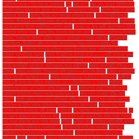
ওয়াশিংটন যাচ্ছেন ইউক্রেনের প্রেসিডেন্ট
খবর
খরচ কত?
খরচ বহন করেছে বিসিসিআই"
খাওয়ার বাইরে আরও কত কাজে লাগে ডিম!
খাদ্যাভ্যাসে পরিবর্তন
খালেদা জিয়া ও তারেক
রহমানকে খালাস''
খালেদা জিয়ার নতুন মামলার কার্যক্রম বাতিল
খুলনা বিশ্ববিদ্যালয়ের
স্থাপনা: জীবনানন্দ–জগদীশচন্দ্রের নাম মুছে এখন কেউই দায় নিতে চাচ্ছেন না
খুলনা সিটি
করপোরেশনের সাবেক কাউন্সিলর গোলাম রব্বানী
খুলনায় ৭৪ বছর বয়সী সাজাপ্রাপ্ত ইউপি
সদস্যকে কুপিয়ে হত্যা
খেজুর দিয়ে ইফতার করা কেন ভালো
খেলাফত মজলিসের বিক্ষোভ:
ধর্ষকের ‘প্রকাশ্যে শাস্তি’ দাবিতে বায়তুল মোকাররম এলাকায় প্রতিবাদ
গণতন্ত্র মঞ্চ
কুড়িগ্রামের রৌমারীতে রাষ্ট্র সংস্কার আন্দোলনের কৃষক সমাবেশে হামলার নিন্দা
জানিয়েছে।
গণমাধ্যম সংস্কার কমিশন প্রধান উপদেষ্টার কাছে প্রতিবেদন জমা দিল
গতকাল বৃহস্পতিবার সন্ধ্যায়
গাজায় ইসরাইলের হামলার মধ্যে ৮০০ কোটি ডলারের অস্ত্র
সহায়তা ঘোষণা যুক্তরাষ্ট্রের
গাজায় ইসরায়েলি হামলায় ১৭ জন নিহত
গাজায় দ্বিতীয়
ধাপের যুদ্ধবিরতি আলোচনা: অনিশ্চয়তার মাঝে পরিস্থিতি
গাজায় যুদ্ধবিরতি চুক্তির শর্ত
অনুযায়ী
গাজায় যুদ্ধবিরতি: ইসরায়েল নাকি হামাস—কোন পক্ষ জিতল
গাজায় যুদ্ধবিরতির
বিষয়ে ভালোই আলোচনা চলছে
গাজার জাবালিয়ায় ৪৮ ঘণ্টায় ৫০ শিশুর মৃত্যু
গাজীপুরে
ঈদের ছুটি বাড়ানোর দাবিতে শ্রমিকদের দেড় ঘণ্টার বিক্ষোভ ও অবরোধ
গাজীপুরে
ঝুটগুদামের আগুন দুই ঘণ্টার চেষ্টায় নিয়ন্ত্রণে
গাড়ি
গাড়িচাপায় বুয়েট শিক্ষার্থীর মৃত্যু:
একমাত্র সন্তানের প্রয়াণে মায়ের অশ্রু থামছে না
গায়ে তেল দেওয়ার সঠিক সময়
কখন?"
গার্মেন্ট সেক্টরে নতুন করে অস্থিরতা সৃষ্টির ষড়যন্ত্র
গুগল ফোন নম্বর কেন চায়
গোয়ালন্দে মা ইলিশ রক্ষায় অভিযানে ট্রলারে উদ্ধার আগ্নেয়াস্ত্র
গ্যাসের দাম বৃদ্ধি
পোশাক খাতে উদ্বেগের সৃষ্টি করেছে
গ্রেফতার
ঘন কুয়াশায় বেড়েছে শীতের অনুভূতি
ঘন
ঘন আঙুল মটকালে হতে পারে যে ক্ষতি
ঘরে বসেই ভ্রুর আকার ঠিক করার সহজ পদ্ধতি
ঘাড় ব্যথা কমানোর জন্য সহজ ব্যায়াম
ঘূর্ণিঝড়
ঘূর্ণিঝড় দানা
চট্টগ্রামে আইনজীবী হত্যায়
: যৌথ বাহিনীর অভিযানে গ্রেপ্তার ২০
চট্টগ্রামে ছিনতাইয়ের আতঙ্ক
চট্টগ্রামের
টেরিবাজারে পোশাকের গুদামে আগুন লাগার ঘটনা
চলতি মাসেই হবে প্রথম চন্দ্র ও
সূর্যগ্রহণ
চাকরি
চাকরির খবর
চামড়ার মানিব্যাগ আসল কি না কীভাবে বুঝবেন?
চারপাশের