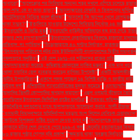
আবারো"
"আলেপ্পোর পর সিরিয়ার অন্যান্য শহর দখলে এগিয়ে চলেছে হায়াত
আল-শাম: কে বা কারা তারা?"
"আসলাঙ্কারের সেঞ্চুরি ও তিকশানার ঘূর্ণিতে
অস্ট্রেলিয়াকে বিস্মিত করল শ্রীলঙ্কা"
"আসলেই কি আপেল খেলে রোগমুক্ত
থাকা সম্ভব?"
"ইতালিতে যাওয়ার উদ্দেশ্যে লিবিয়ায় নিখোঁজ ২৪ জন
"ইসরায়েলি ৩ জিম্মি মুক্ত
"ইসরায়েলি বাহিনীর অভিযানে বন্ধ হয়ে গেছে উত্তর
গাজার শেষ হাসপাতালটি"
"ইসরায়েলে নেতানিয়াহুর বিরুদ্ধে হাজারো মানুষের
প্রতিবাদ: দ্য গার্ডিয়ান"
"উড়োজাহাজে ৪০ ঘণ্টার নির্যাতন: হাতকড়া
"উৎসবমুখর পরিবেশে নটর ডেম ইউনিভার্সিটি বাংলাদেশের দ্বিতীয় সমাবর্তন
সফলভাবে অনুষ্ঠিত"
"এই দেশ ১৯৭১-এর শহীদদের রক্তের প্রতি
বিশ্বাসঘাতকতা করেছে: কুমিল্লায় জোনায়েদ সাকির মন্তব্য"
"এক মাস ধরে
খোলা সয়াবিন তেল ব্যবহার করছেন বাণিজ্য উপদেষ্টা"
"একটি আমলকীর
অসীম উপকারিতা!"
"একুশে পদক পাচ্ছেন ১৪ বিশিষ্ট ব্যক্তি ও জাতীয় নারী
ফুটবল দল"
"এশিয়াটিক ল্যাবরেটরিজের মুনাফা কমেছে"
"এসঅ্যান্ডপি
আদানির তিনটি কোম্পানির ঋণমান কমালো"
"এহুদ ওলমার্ট কীভাবে তৈরি
করেছিলেন ইসরায়েল-ফিলিস্তিন রাষ্ট্রের মানচিত্র"
"ঐকমত্য কমিশন
রাজনৈতিক দলগুলোর সাথে আলাদাভাবে আলোচনা করবে: আলী রীয়াজ"
"ওসমানী বিমানবন্দরে অগ্নিনির্বাপণ মহড়ায় অংশ নিলেন বেবিচক চেয়ারম্যান"
"কাউকে বিশৃঙ্খলা সৃষ্টির সুযোগ দেওয়া যাবে না
"কিশোরগঞ্জে ভাঙারি
দোকানে মর্টার শেল দেখতে পেয়ে ৯৯৯-এ কল
"কেনেডি হত্যাকাণ্ডের বিষয়ে
৮০ হাজার পৃষ্ঠার গোপন নথি প্রকাশ"
"ক্ষমতায় থাকা অবস্থায় নির্বাচনে