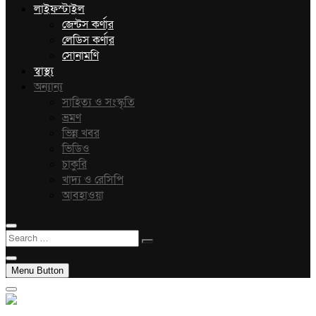
লাইফস্টাইল
জেন্টস কর্ণার
লেডিস কর্ণার
সোনামণি
স্বাস্থ্য
অন্যান্য
সাহিত্য ও সংস্কৃতি
ভ্রমণ
ভিন্ন খবর
ভিডিও
চাকুরি
খাদ্য ও রেসিপি
আবহাওয়া
Search
…
Menu Button