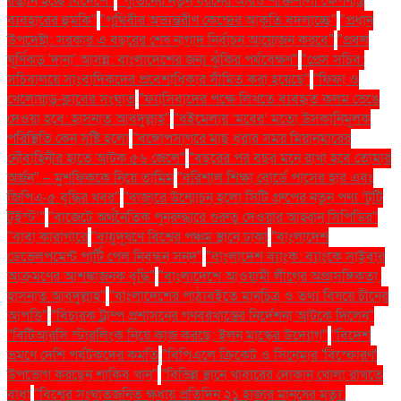
রপ্তানি হচ্ছে বিদেশে"
"পুতিনের নতুন ধরনের আরও শক্তিশালী ক্ষেপণাস্ত্র
ব্যবহারের হুমকি"
"পৃথিবীর অভ্যন্তরীণ কেন্দ্রের আকৃতি বদলাচ্ছে"
"প্রধান
উপদেষ্টা: সরকার এ বছরের শেষ নাগাদ নির্বাচন আয়োজন করবে"
"প্রবল
ঘূর্ণিঝড় 'দানা' আসন্ন: বাংলাদেশের জন্য ঝুঁকির পর্যবেক্ষণ"
"প্রেস সচিব:
সচিবালয়ে সাংবাদিকদের প্রবেশাধিকার সীমিত করা হয়েছে"
"ফিফা ও
খেলোয়াড়-ক্লাবের সংঘাত
"ফ্যাসিবাদের পক্ষে লিখতে ব্যবহৃত কলম ভেঙে
দেওয়া হবে: হাসনাত আবদুল্লাহ"
"বইমেলায় ‘মবের’ মতো উসকানিমূলক
পরিস্থিতি কেন সৃষ্টি হলো
"বঙ্গোপসাগরে মাছ ধরার সময় মিয়ানমারের
নৌবাহিনীর হাতে আটক ৫৬ জেলে"
"বছরের পর বছর মনে রাখা হবে তোমার
অর্জন" – মুশফিককে নিয়ে তামিম
"বরিশাল শিক্ষা বোর্ডে পাসের হার এবং
জিপিএ-৫ বৃদ্ধির খবর"
"বাজারে উন্মোচন হলো সিটি গ্রুপের নতুন পণ্য ‘টুটি
টুইস্ট’"
"বাজেটে অর্থনৈতিক পুনরুদ্ধারে গুরুত্ব দেওয়ার আহ্বান সিপিডির"
"বাবা কারাগারে
"বায়ুদূষণে বিশ্বের পঞ্চম স্থানে ঢাকা
"বাংলাদেশ
ডেভেলপমেন্ট পার্টি পেল নিবন্ধন সনদ"
"বাংলাদেশ ব্যাংক: ব্যাংকে সাইবার
আক্রমণের আশঙ্কাজনক বৃদ্ধি"
"বাংলাদেশে আওয়ামী লীগের অপ্রাসঙ্গিকতা:
হাসনাত আবদুল্লাহ"
"বাংলাদেশের পাঠ্যবইতে মানচিত্র ও তথ্য বিষয়ে চীনের
আপত্তি"
"বিচারক ট্রাম্প প্রশাসনের গণবরখাস্তের নির্দেশনা আটকে দিলেন"
"বিটিআরসি স্টারলিংক নিয়ে কাজ করছে: ইলন মাস্কের উদ্যোগ"
"বিদেশ
ভ্রমণে দেশি পর্যটকদের কমতি
"বিপিএলে ক্রিকেট ও সিনেমার 'বিস্ফোরণ'
উপভোগ করছেন শাকিব খান"
"বিভিন্ন স্থানে খাবারের দোকান খোলা রাখতে
বাধা
"বিশ্বের সংঘাতজনিত ক্ষুধায় প্রতিদিন ২১ হাজার মানুষের মৃত্যু: