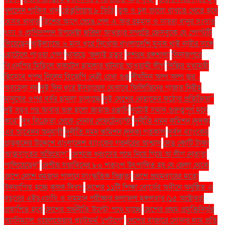
খুললেন শাকিব খান
তেঁতুলিয়ায় ৮ ডিগ্রি
ত্বক ও চুল ভালো রাখতে খেতে হবে
যেসব খাবার
ত্রিশের আগে ভেঙে গেল এ আর রহমান ও সায়রা বানুর সংসার
ৎস্য ও প্রাণিসম্পদ উপদেষ্টা ফরিদা আখতার সম্প্রতি ফেসবুকে যে পোস্টটি
দিয়েছেন
থাইল্যান্ডে ৬ মাস ধরে নিখোঁজ বাংলাদেশি যুবক থাই নারীর সঙ্গে
হোটেলে পাওয়া গেল!
থাকছে ‘জুলাই চত্বর’
দশরথ রঙ্গশালা
দিনাজপুরে
বিএনপির মিছিলে ককটেল হামলার ঘটনায় আওয়ামী লীগ
দিল্লির মুখ্যমন্ত্রী
হিসেবে শপথ নিলেন বিজেপি নেত্রী রেখা গুপ্ত
দীর্ঘদিন অল্প অল্প জ্বর -
অবহেলা নয়
দুই দিন ধরে ইসরায়েল যেভাবে ফিলিস্তিনের গাজার নিরীহ
মানুষের ওপর বর্বর হামলা চালাচ্ছে
দুই দেশের নেতাদের কঠোর প্রতিক্রিয়া"
দুই বছর পর আবার শুরু হলো জাহাজ রপ্তানি
দুটোই সমান গুরুত্বপূর্ণ মনে
করে"
দুধ বিক্রেতা থেকে সেনার লেফটেন্যান্ট!
দুর্নীতি দমন কমিশন (দুদক)
এর আবেদন অনুযায়ী
দুর্নীতি দমন কমিশন (দুদক) গতকাল
দুর্বল ব্যাংকের
গ্রাহকদের উদ্দেশে বাংলাদেশ ব্যাংকের গভর্নরের আশ্বাস
দেড় কোটি টাকা
আত্মসাতের অভিযোগ"
দেশকে ধ্বংসের পথে নিয়ে গিয়ে আ.লীগ নেতারা
পালিয়েছেন"
দেশীয় সয়াবিনের ৮০ শতাংশ উৎপাদিত হয় যে জেলা থেকে
দেশে দেশে রমজান পালনে সাংস্কৃতিক ভিন্নতা
দেশে প্রথমবারের মতো
উদযাপিত হচ্ছে কৃষক দিবস
দেশের ১১টি শিক্ষা বোর্ডের অধীনে অনুষ্ঠিত এ
বছরের এইচএসসি ও সমমান পরীক্ষার ফলাফল মঙ্গলবার (১৫ অক্টোবর)
প্রকাশিত হবে
দেশের অর্থনীতি উল্টো পথে যাচ্ছে
দেশের প্রথম প্রযুক্তিনির্ভর
অ্যানিম্যাল ওয়েলফেয়ার প্ল্যাটফর্ম 'পেটগো'
দেশের বাজারে সোনার দাম প্রতি