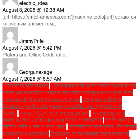
electric_rdea
August 8, 2026 @ 12:38 AM
[url=https://smtcl-americas.com/]machine tools[/url] остаются
ключевым элементом...
JimmyPrife
August 7, 2026 @ 5:42 PM
Platers and Office Odds ratio...
Georgunexage
August 7, 2026 @ 8:57 AM
. ডায়াবেটিস ঝুঁকি কমানো:
। সুনামগঞ্জের শান্তিগঞ্জ উপজেলার সাংহাই হাওরে
চলমান এই সড়ক নির্মাণ প্রকল্পের জন্য জমির ক্ষতিপূরণ দেওয়া দূরের বিষয়
''অরফানেজ ট্রাস্ট মামলায় সাজার রায় বাতিল
''কক্সবাজারের টেকনাফ
উপজেলার নাফ নদীর মোহনায় মাছ ধরতে গিয়ে চার বাংলাদেশি মাঝি
নিখোঁজ''
''খুলনায় ‘নাটুকে’ পার্কে জলবায়ু তহবিল''
''ঘন কুয়াশায় ঢাকায়
নামতে না পেরে ৬ ফ্লাইট diverted সিলেট ও কলকাতায়''
''চলতি অর্থবছরে
জিডিপি প্রবৃদ্ধি ৪ শতাংশ হতে পারে''
''চ্যাটজিপিটির নতুন সুবিধা: ডিপসিকের
প্রতিযোগিতার মুখে বিপ্লব''
''বাইডেনের জাতির উদ্দেশে বিদায়ী ভাষণে কী