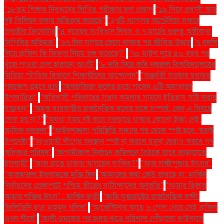
"১৮তম শিক্ষক নিবন্ধনের লিখিত পরীক্ষার ফল প্রকাশ
"১৯ দিনে প্রবাসী আয়
দুই বিলিয়ন ডলার অতিক্রম করেছে"
"২৭টি ব্যাগসহ অস্ট্রেলিয়া সফরে
ভারতীয় ক্রিকেটার
"৪ নভেম্বর সংবিধান দিবস ও ৭ মার্চের গুরুত্ব অস্বীকার:
সিপিবির অভিমত"
"৬৭ দিন সাগরে ভেসে থাকার পর জীবিত উদ্ধার
"৭ বদলি
নিয়ে ব্রাজিল কি ফিফার নিয়ম ভঙ্গ করেছে?"
"৭০ মাইল দূরে ৪০ বছর পর
খুঁজে পাওয়া গেল হারানো আংটি"
"৮ দবি নিয়ে কবি নজরুল বিশ্ববিদ্যালয়ের
মিডিয়া স্টাডিজ বিভাগে শিক্ষার্থীদের আন্দোলন"
"অন্তর্বর্তী সরকার যথাযথ
পদক্ষেপ গ্রহণে ব্যর্থ
"অপরাজিতা ফুলের চায়ে পাবেন ৬টি অসাধারণ
উপকারিতা"
"অভিবাসী পরিবারের সন্তান কমলার সামনে ইতিহাস সৃষ্টি করার
সম্ভাবনা"
"অমুক ব্যবসায়ীর রাজনৈতিক দলের সঙ্গে সম্পর্ক: কেন এ বিষয়ে
লেখা হয় না?"
"অযথা সময় নষ্ট করে সরকারে থাকার কোনো ইচ্ছা নেই:
আসিফ নজরুল"
"আইনশৃঙ্খলা পরিস্থিতি সন্ধ্যার পর থেকে স্পষ্ট হবে: স্বরাষ্ট্র
উপদেষ্টা"
"আওয়ামী লীগের অবস্থান স্পষ্ট না করলে যমুনা ঘেরাও করবে গণ
অধিকার পরিষদ"
"আগামীকাল নির্বাচন কমিশনে বৈঠকে যাবে জামায়াতে
ইসলামী"
"আজ রাতে ঢাকায় আসছেন সাকিব?"
"আজ লক্ষ্মীপূজার উৎসব"
"আজহারুল ইসলামকে মুক্তি দিন
"আমাদের কথা কেউ ভাবছে না: মার্কিন
নির্বাচনের প্রেক্ষাপটে পশ্চিম তীরের বাসিন্দাদের অনুভূতি"
"আমার হিজাব
আমার শক্তির উৎস" : মার্কিন ছাত্রী
"আমি যুক্তরাষ্ট্রের রাজনৈতিক বন্দী:
ফিলিস্তিনি ছাত্র মাহমুদ খলিল"
"আর্জেন্টিনার কাছে ৬ গোল খেয়ে সেই ব্রাজিল
এখন শীর্ষে"
"আলী-চমকের পর হৃদয়-ঝড়ে বরিশাল পৌঁছালো ফাইনালে