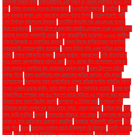
উপকারী সজনে ডাঁটা
ডায়াবেটিসের ৪টি লক্ষণ যা কেবল নারীদের মধ্যে দেখা
যায়
ডালিম খাওয়ার অসংখ্য উপকারিতা
ডিএসসিসি নির্বাচন
ডিপসিক
ডেঙ্গু
ডেঙ্গু হওয়ার কারণ এবং তার হাত থেকে বাঁচার উপায়
ডেভেলপমেন্ট পার্টি
পেল নির্বাচন কমিশনের নিবন্ধন"
ডেসটিনি-ইভ্যালি সহ এমএলএম ব্যবসা
নিয়ে সতর্কবার্তা
ডোনাল্ড ট্রাম্প যুক্তরাষ্ট্রের কেন্দ্রীয় গোয়েন্দা সংস্থা (এফবিআই)
ড্রোনের মাধ্যমে নজরদারি চলছে
ঢাকা আন্তর্জাতিক ম্যারাথন-২০২৫ অনুষ্ঠিত
ঢাকায় ছিনতাই ও ডাকাতির প্রবণতা
ঢাকায় নিযুক্ত জাতিসংঘের আবাসিক
সমন্বয়কারী গোয়েন লুইস বলেছেন
ঢাকায় হাঁটার গতি এখন গাড়ির চেয়েও
বেশি''
ঢাকার পাইকারি বাজার'
ঢাকার বাতাস ‘অস্বাস্থ্যকর’
ঢাবি উপাচার্যের
দুঃখ প্রকাশ অনাকাঙ্ক্ষিত ঘটনার জন্য
তবুও শ্রোতা হীন বাংলাদেশ বেতার”
তবে আমরাও পরাজিত হব: মাহমুদুর রহমান মান্না"
তরুণ ট্রাম্পের চরিত্রে
দুর্দান্ত স্ট্যান
তরুণ-তরুণীদের অঙ্গ-প্রত্যঙ্গের ক্ষতির প্রবণতা বৃদ্ধি করছে
অ্যালকোহল
তরুণদের নতুন রাজনৈতিক দলের প্রতিষ্ঠাকালীন কমিটির সদস্য
সংখ্যা এখনও চূড়ান্ত হয়নি। তবে জানা গেছে
তা অব্যাহত রয়েছে।
তাজা ফল
আমদানিতে সম্পূরক শুল্ক ৩০ শতাংশ থেকে কমিয়ে ২৫ শতাংশ করা হয়েছে
তাঁদের জন্য আগে স্ক্রিনিং জরুরি
তাপমাত্রা ৯ ডিগ্রির ঘরে
তাপমাত্রা বৃদ্ধি
উদ্ভিদের কার্বন শোষণ বন্ধ করে দিতে পারে - নতুন গবেষণা
তামিল নাড়ু
তার
জন্য আমি দুঃখিত'
তারকা
তারুণ্যের শক্তিতে ‘সব সম্ভব’
তাহসানের কারণেই
রোজা ও তার প্রেমিকের ব্রেকআপ হয়েছিল
তিব্বতে শক্তিশালী ভূমিকম্প
তীব্র
হচ্ছে শীত
তুরস্ক
তুরস্কের সরকার থেকে ইস্তানবুলে ফ্রি ইফতার
তুলসী গ্যাবার্ড
বলেন
তৃতীয় প্রান্তিকে ইউসিবির শেয়ারপ্রতি আয় বৃদ্ধি"
তৃতীয় বিয়ে নিয়ে মুখ