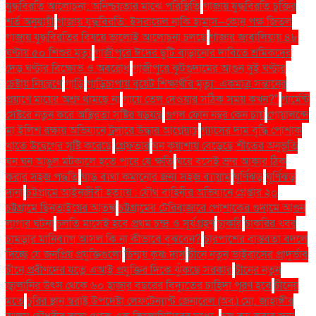
যুদ্ধবিরতি আলোচনা: অনিশ্চয়তার মাঝে পরিস্থিতি
গাজায় যুদ্ধবিরতি চুক্তির
শর্ত অনুযায়ী
গাজায় যুদ্ধবিরতি: ইসরায়েল নাকি হামাস—কোন পক্ষ জিতল
গাজায় যুদ্ধবিরতির বিষয়ে ভালোই আলোচনা চলছে
গাজার জাবালিয়ায় ৪৮
ঘণ্টায় ৫০ শিশুর মৃত্যু
গাজীপুরে ঈদের ছুটি বাড়ানোর দাবিতে শ্রমিকদের
দেড় ঘণ্টার বিক্ষোভ ও অবরোধ
গাজীপুরে ঝুটগুদামের আগুন দুই ঘণ্টার
চেষ্টায় নিয়ন্ত্রণে
গাড়ি
গাড়িচাপায় বুয়েট শিক্ষার্থীর মৃত্যু: একমাত্র সন্তানের
প্রয়াণে মায়ের অশ্রু থামছে না
গায়ে তেল দেওয়ার সঠিক সময় কখন?"
গার্মেন্ট
সেক্টরে নতুন করে অস্থিরতা সৃষ্টির ষড়যন্ত্র
গুগল ফোন নম্বর কেন চায়
গোয়ালন্দে
মা ইলিশ রক্ষায় অভিযানে ট্রলারে উদ্ধার আগ্নেয়াস্ত্র
গ্যাসের দাম বৃদ্ধি পোশাক
খাতে উদ্বেগের সৃষ্টি করেছে
গ্রেফতার
ঘন কুয়াশায় বেড়েছে শীতের অনুভূতি
ঘন ঘন আঙুল মটকালে হতে পারে যে ক্ষতি
ঘরে বসেই ভ্রুর আকার ঠিক
করার সহজ পদ্ধতি
ঘাড় ব্যথা কমানোর জন্য সহজ ব্যায়াম
ঘূর্ণিঝড়
ঘূর্ণিঝড়
দানা
চট্টগ্রামে আইনজীবী হত্যায় : যৌথ বাহিনীর অভিযানে গ্রেপ্তার ২০
চট্টগ্রামে ছিনতাইয়ের আতঙ্ক
চট্টগ্রামের টেরিবাজারে পোশাকের গুদামে আগুন
লাগার ঘটনা
চলতি মাসেই হবে প্রথম চন্দ্র ও সূর্যগ্রহণ
চাকরি
চাকরির খবর
চামড়ার মানিব্যাগ আসল কি না কীভাবে বুঝবেন?
চারপাশের বাস্তবতা বদলে
দিচ্ছে যে জনপ্রিয় প্রযুক্তিগুলো
চিন্ময় কৃষ্ণ দাস
চীনে নতুন ভাইরাসের প্রাদুর্ভাব
চীনে প্রবীণদের যত্নে এআই প্রযুক্তির দিকে ঝুঁকছে সরকার
চীনের নতুন
জ্বালানির উৎস থেকে ৬০ হাজার বছরের বিদ্যুতের চাহিদা পূরণ হবে
চীনের
মতে
চুরির স্থান স্বরাষ্ট্র উপদেষ্টা লেফটেন্যান্ট জেনারেল (অব.) মো. জাহাঙ্গীর