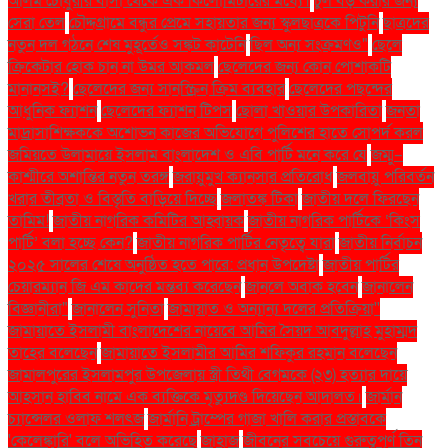
আলম চৌধুরীর বাসা থেকে এক কিলোমিটারের মধ্যে।
চুল বড় করার জন্য
সেরা তেল
চৌদ্দগ্রামে বন্ধুর প্রেমে সহায়তার জন্য স্কুলছাত্রকে পিটুনি
ছাত্রদের
নতুন দল গঠনে শেষ মুহূর্তেও সঙ্কট কাটেনি
ছিল অন্য সংক্রমণও"
ছেলে
ক্রিকেটার হোক চান না উমর আকমল
ছেলেদের জন্য কোন পোশাকটি
মানানসই?
ছেলেদের জন্য সানস্ক্রিন ক্রিম ব্যবহার
ছেলেদের পছন্দের
আধুনিক ফ্যাশন
ছেলেদের ফ্যাশন টিপস
ছোলা খাওয়ার উপকারিতা
জনতা
মাদ্রাসাশিক্ষককে অশোভন কাজের অভিযোগে পুলিশের হাতে সোপর্দ করল
জমিয়তে উলামায়ে ইসলাম বাংলাদেশ ও এবি পার্টি মনে করে যে
জম্মু–
কাশ্মীরে অশান্তির নতুন তরঙ্গ
জরায়ুমুখ ক্যানসার প্রতিরোধ
জলবায়ু পরিবর্তন
খরার তীব্রতা ও বিস্তৃতি বাড়িয়ে দিচ্ছে
জলাতঙ্ক টিকা
জাতীয় দলে ফিরছেন
তামিম!
জাতীয় নাগরিক কমিটির আহ্বায়ক
জাতীয় নাগরিক পার্টিকে ‘কিংস
পার্টি’ বলা হচ্ছে কেন?
জাতীয় নাগরিক পার্টির নেতৃত্বে যারা
জাতীয় নির্বাচন
২০২৫ সালের শেষে অনুষ্ঠিত হতে পারে: প্রধান উপদেষ্টা
জাতীয় পার্টির
চেয়ারম্যান জি এম কাদের মন্তব্য করেছেন
জানলে অবাক হবেন
জানালেন
বিজ্ঞানীরা"
জানালেন সুনিতা
জামায়াত ও অন্যান্য দলের প্রতিক্রিয়া''
জামায়াতে ইসলামী বাংলাদেশের নায়েবে আমির সৈয়দ আবদুল্লাহ মুহাম্মদ
তাহের বলেছেন
জামায়াতে ইসলামীর আমির শফিকুর রহমান বলেছেন
জামালপুরের ইসলামপুর উপজেলায় স্ত্রী তিথী বেগমকে (২৩) হত্যার দায়ে
আহসান হাবিব নামে এক ব্যক্তিকে মৃত্যুদণ্ড দিয়েছেন আদালত।
জার্মান
চ্যান্সেলর ওলাফ শলৎজ
জার্মানি ট্রাম্পের গাজা খালি করার প্রস্তাবকে
'কেলেঙ্কারি' বলে অভিহিত করেছে
জাহাজ
জীবনের সবচেয়ে গুরুত্বপূর্ণ তিন