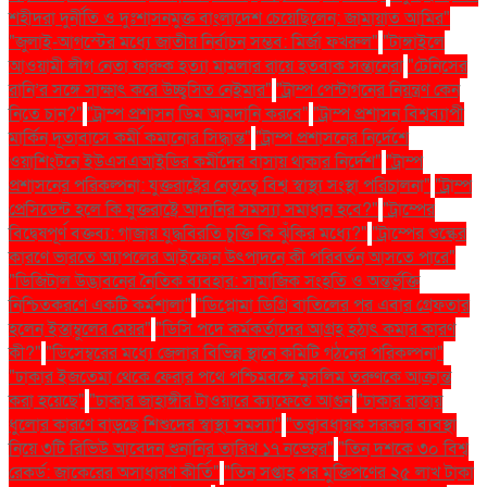
শহীদরা দুর্নীতি ও দুঃশাসনমুক্ত বাংলাদেশ চেয়েছিলেন: জামায়াত আমির"
"জুলাই-আগস্টের মধ্যে জাতীয় নির্বাচন সম্ভব: মির্জা ফখরুল"
"টাঙ্গাইলে
আওয়ামী লীগ নেতা ফারুক হত্যা মামলার রায়ে হতবাক সন্তানেরা
"টেনিসের
রানি’র সঙ্গে সাক্ষাৎ করে উচ্ছ্বসিত নেইমার"
"ট্রাম্প পেন্টাগনের নিয়ন্ত্রণ কেন
নিতে চান?"
"ট্রাম্প প্রশাসন ডিম আমদানি করবে"
"ট্রাম্প প্রশাসন বিশ্বব্যাপী
মার্কিন দূতাবাসে কর্মী কমানোর সিদ্ধান্ত"
"ট্রাম্প প্রশাসনের নির্দেশে
ওয়াশিংটনে ইউএসএআইডির কর্মীদের বাসায় থাকার নির্দেশ"
"ট্রাম্প
প্রশাসনের পরিকল্পনা: যুক্তরাষ্ট্রের নেতৃত্বে বিশ্ব স্বাস্থ্য সংস্থা পরিচালনা"
"ট্রাম্প
প্রেসিডেন্ট হলে কি যুক্তরাষ্ট্রে আদানির সমস্যা সমাধান হবে?"
"ট্রাম্পের
বিদ্বেষপূর্ণ বক্তব্য: গাজায় যুদ্ধবিরতি চুক্তি কি ঝুঁকির মধ্যে?"
"ট্রাম্পের শুল্কের
কারণে ভারতে অ্যাপলের আইফোন উৎপাদনে কী পরিবর্তন আসতে পারে"
"ডিজিটাল উদ্ভাবনের নৈতিক ব্যবহার: সামাজিক সংহতি ও অন্তর্ভুক্তি
নিশ্চিতকরণে একটি কর্মশালা"
"ডিপ্লোমা ডিগ্রি বাতিলের পর এবার গ্রেফতার
হলেন ইস্তাম্বুলের মেয়র"
"ডিসি পদে কর্মকর্তাদের আগ্রহ হঠাৎ কমার কারণ
কী?"
"ডিসেম্বরের মধ্যে জেলার বিভিন্ন স্থানে কমিটি গঠনের পরিকল্পনা"
"ঢাকার ইজতেমা থেকে ফেরার পথে পশ্চিমবঙ্গে মুসলিম তরুণকে আক্রান্ত
করা হয়েছে"
"ঢাকার জাহাঙ্গীর টাওয়ারে ক্যাফেতে আগুন
"ঢাকার রাস্তায়
ধুলোর কারণে বাড়ছে শিশুদের স্বাস্থ্য সমস্যা"
"তত্ত্বাবধায়ক সরকার ব্যবস্থা
নিয়ে ৩টি রিভিউ আবেদন শুনানির তারিখ ১৭ নভেম্বর"
"তিন দশকে ৩০ বিশ্ব
রেকর্ড: জাকেরের অসাধারণ কীর্তি"
"তিন সপ্তাহ পর মুক্তিপণের ২৫ লাখ টাকা