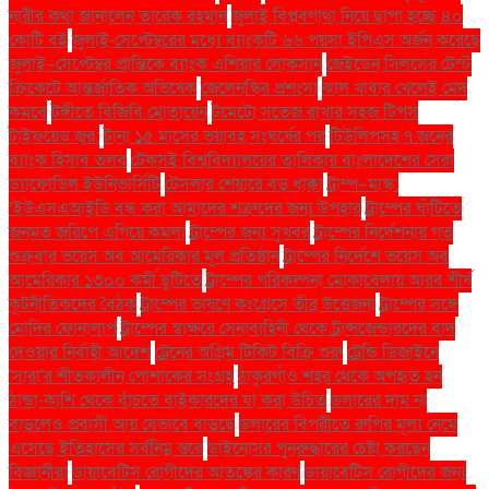
নারীর কথা জানালেন তারেক রহমান
জুলাই বিপ্লবগাথা নিয়ে ছাপা হচ্ছে ৪০
কোটি বই
জুলাই-সেপ্টেম্বরের মধ্যে ব্যাংকটি ৬৬ পয়সা ইপিএস অর্জন করেছে
জুলাই–সেপ্টেম্বর প্রান্তিকে ব্যাংক এশিয়ার লোকসান
জেইডেন সিলসের টেস্ট
ক্রিকেটে আন্তর্জাতিক অভিষেক
জেলেনস্কির প্রশংসা
ঝাল খাবার খেলেই মেদ
কমবে
টঙ্গীতে বিজিবি মোতায়েন
টমেটো সতেজ রাখার সহজ টিপস
টাইফয়েড জ্বর:
টানা ১৫ মাসের ভয়াবহ সংঘর্ষের পর
টিউলিপসহ ৭ জনের
ব্যাংক হিসাব তলব
টেকসই বিশ্ববিদ্যালয়ের তালিকায় বাংলাদেশের সেরা
ড্যাফোডিল ইউনিভার্সিটি
টেসলার শেয়ারে বড় ধাক্কা
ট্রাম্প–মাস্ক:
‘ইউএসএআইডি বন্ধ করা আমাদের শত্রুদের জন্য উপহার
ট্রাম্পের ঘাঁটিতে
জনমত জরিপে এগিয়ে কমলা
ট্রাম্পের জন্য সুখবর
ট্রাম্পের নির্দেশনায় গত
শুক্রবার ভয়েস অব আমেরিকার মূল প্রতিষ্ঠান
ট্রাম্পের নির্দেশে ভয়েস অব
আমেরিকার ১৩০০ কর্মী ছুটিতে
ট্রাম্পের পরিকল্পনা মোকাবেলায় আরব শীর্ষ
কূটনীতিকদের বৈঠক
ট্রাম্পের ভাষণে কংগ্রেসে তীব্র উত্তেজনা
ট্রাম্পের সঙ্গে
মোদির ফোনালাপ
ট্রাম্পের স্বাক্ষরে সেনাবাহিনী থেকে ট্রান্সজেন্ডারদের বাদ
দেওয়ার নির্বাহী আদেশ
ট্রেনের অগ্রিম টিকিট বিক্রি শুরু
ট্রেন্ডি ডিজাইনে
'সারা'র শীতকালীন পোশাকের সংগ্রহ
ঠাকুরগাঁও শহর থেকে অপহৃত হন
ঠান্ডা-কাশি থেকে বাঁচতে বাইকারদের যা করা উচিত
ডলারের দাম না
বাড়লেও প্রবাসী আয় যেভাবে বাড়ছে
ডলারের বিপরীতে রুপির মূল্য নেমে
এসেছে ইতিহাসের সর্বনিম্ন স্তরে
ডাইনোসর পুনরুদ্ধারের চেষ্টা করছেন
বিজ্ঞানীরা
ডায়াবেটিস রোগীদের আতঙ্কের কারণ
ডায়াবেটিস রোগীদের জন্য