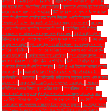
বললেন''
''যুক্তরাষ্ট্রে তৈরি পিস্তলে খুন
''রাষ্ট্রীয় পৃষ্ঠপোষকতায় লুটপাটের পথ
বন্ধ করতে হবে: সাংবাদিক নেতা আজিজ"
''সুন্দরবনে নৌকায় দুই মণ হরিণের
মাংস ফেলে পালাল চোর শিকারিরা''
'টিউলিপের পদত্যাগপত্রে কী লেখা ছিল''
'ঢাকা বিশ্ববিদ্যালয় কেন্দ্রীয় ছাত্র সংসদ নির্বাচন: একটি বিশ্লেষণ''
'শিক্ষাপ্রতিষ্ঠানে ‘গোপন রাজনীতি’ নিষিদ্ধের আহ্বান ছাত্রদলের''
'সংবিধান
সংস্কার কমিশনের সুপারিশ সম্পর্কে বিএনপি
‘অস্ট্রেলিয়া প্রতি মিনিটে
ভারতকে স্মরণ করিয়ে দেবে ধবলধোলাইয়ের কথা’
‘ইইউ ও ইউরোপীয়
বিনিয়োগ ব্যাংক বাংলাদেশকে পরিবেশ সুরক্ষায় সহায়তা দেবে’
‘এটা হয়তো
আমার শেষ ম্যাচ’"
‘গণ–অভ্যুত্থান পরবর্তী বিশ্ববিদ্যালয় ক্যাম্পাসে শান্তিপূর্ণ
পরিবেশ প্রতিষ্ঠিত’
‘জয় বাংলা’কে জাতীয় স্লোগান ঘোষণা করে হাইকোর্টের
দেওয়া রায় স্থগিত
‘জাতীয় দলে আর খেলছি না’
‘ট্রাম্প একজন উন্মাদ’: গাজা
দখলের পরিকল্পনায় ফিলিস্তিনিদের প্রতিক্রিয়া
‘নির্বাচন বিলম্বিত হওয়ার
সংস্কারের বিরুদ্ধে বিএনপি’র অবস্থান’
‘পাঠান টু’ এর চিত্রনাট্য শাহরুখের মন
জয় করেছে
‘মা
‘মুনাফেকি’ নিয়ে রিজভীর মন্তব্য জাতীয় ঐক্যবিরোধী ও
দুরভিসন্ধিপূর্ণ: জামায়াত"
‘যুদ্ধবিরোধী’ রবীন্দ্রনাথ ঠাকুরের কাছে এক ইংরেজ
মায়ের চিঠি
‘রোহিত শর্মা - মোটা এবং গড়পড়তা খেলোয়াড়’
‘শিবিরের
কমিটি’তে থাকার বিষয়ে পূজা চেরির বক্তব্য
"‘গণপরিষদ’ ও ‘সেকেন্ড
রিপাবলিক’: জামায়াতসহ ইসলামী দলগুলোর মতভিন্নতা সামনে আসছে"
"১০ কিলোমিটার ব্যবধানে সবজির দাম ৩-৪ গুণ বৃদ্ধি"
"১০ কোটি ও এমপি
পদের প্রলোভন: নুরুলের অভিযোগ মিথ্যা দাবি সামান্তার"
"১৫ বছরে বিচার
ছাড়া ১৯২৬ জনের হত্যার অভিযোগ আওয়ামী লীগ সরকারের বিরুদ্ধে"