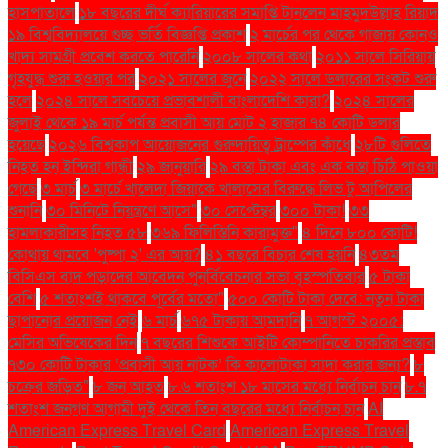
হাসপাতালে
১৮ বছরের দীর্ঘ ক্যারিয়ারের সমাপ্তি টানলেন মাহমুদউল্লাহ রিয়াদ
১৯ বিশ্ববিদ্যালয়ে গুচ্ছ ভর্তি বিজ্ঞপ্তি প্রকাশ
২ মার্চের পর থেকে গাজায় কোনও
খাদ্য সামগ্রী প্রবেশ করতে পারেনি
২০০৮ সালের কথা
২০১১ সালে সিরিয়ায়
গৃহযুদ্ধ শুরু হওয়ার পর
২০২১ সালের জুনে
২০২২ সালে ডলারের সংকট শুরু
হলে
২০২৪ সালে সবচেয়ে প্রভাবশালী বাংলাদেশি কারা?
২০২৪ সালের
জুলাই থেকে ১৯ মার্চ পর্যন্ত প্রবাসী আয় মোট ২ হাজার ৭৪ কোটি ডলার
হয়েছে
২০২৬ বিশ্বকাপ আয়োজনের গুরুদায়িত্ব ট্রাম্পের কাঁধে
২৮টি গুলিতে
নিহত হন ইন্দিরা গান্ধী
২৯ জানুয়ারি
২৯ বস্তা টাকা এবং এক বস্তা চিঠি পাওয়া
গেছে
৩ মার্চ
৩ মার্চে খালেদা জিয়াকে খালাসের বিরুদ্ধে লিভ টু আপিলের
শুনানি
৩০ মিনিটে নিয়ন্ত্রণে আসে"
৩০ সেপ্টেম্বর
৩০০ টাকা!
৩৩
হামলাকারীসহ নিহত ৫৮
৩৬৯ ফিলিস্তিনি কারামুক্ত"
৪ দিনে ৮০০ কোটি!
কোথায় থামবে 'পুষ্পা ২' এর আয়?
৪১ বছরে বিচার শেষ হয়নি
৪৩তম
বিসিএস বাদ পড়াদের আবেদন পুনর্বিবেচনার সভা বৃহস্পতিবার
৫ টাকা
বেশি
৫ শতাংশই থাকবে পূর্বের মতো"
৫০০ কোটি টাকা দেবে: নতুন টাকা
ছাপানোর প্রয়োজন নেই
৬ মার্চ
৬৭৫ টাকায় আমদানি
৭ আগস্ট ২০০৫:
মেসির অভিষেকের দিন
৭ বছরের শিশুকে আইটি কোম্পানিতে চাকরির প্রস্তাব
৭৩০ কোটি টাকার ‘প্রবাসী আয় নাটক’ কি কালোটাকা সাদা করার জন্য?
৮
চক্রের জড়িত"
৮ জন আহত
৮.৬ শতাংশ ১৮ মাসের মধ্যে নির্বাচন চান
৮.৭
শতাংশ জনগণ আগামী দুই থেকে তিন বছরের মধ্যে নির্বাচন চান
AI
American Express Travel Card
American Express Travel