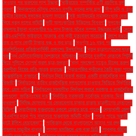
দেওয়ার পর তরুণের লাশ উদ্ধার"
"থাইরয়েড সম্পর্কিত ৫টি প্রচলিত ভুল
ধারণা"
"দিনাজপুরে মৌসুম শেষেও সুগন্ধি ধানের দাম হ্রাস"
"দীপু মনি ও তাঁর
স্বামীর বিরুদ্ধে দুদকের মামলা দায়ের"
"দুই প্ল্যাটফর্মের সমানসংখ্যক নেতা
নিয়ে নতুন দলের কমিটি
"দুটি আলংকারিক উদ্ভিদের বিবরণ"
"দুদকের
মামলায় ইয়াবা ব্যবসায়ীর ৭৬ লাখ টাকার অবৈধ সম্পদ উদ্ধারের দাবি
"দেশে
এইচএমপিভি ভাইরাসে আক্রান্ত এক নারী মৃত্যুবরণ করেছেন
"দেশে বছরে
প্রায় ৩ লাখ কোটি টাকার শুল্ক ও কর ছাড়"
"নওগাঁয় ১৬ বছর পর
ছাত্রশিবিরের প্রতিষ্ঠাবার্ষিকী প্রকাশ্যে উদযাপিত"
"নতুন ছাত্রসংগঠনের যাত্রা
শুরু
"নর্থ মেসিডোনিয়ার নৈশক্লাবে অগ্নিকাণ্ড
"নাটোরে যুবলীগ নেতাকে পিটুনি
দিয়ে পুলিশে সোপর্দ করল ছাত্র-জনতা"
"নানা পদক্ষেপ সত্ত্বেও চীনের তরুণ-
তরুণীরা বিয়ের প্রতি আগ্রহ হারাচ্ছে"
"নিভৃতপল্লির নারীদের তৈরি জুতা পাচ্ছে
আন্তর্জাতিক বাজারে"
"নির্বাচন নিয়ে বিতর্ক করছে একটি রাজনৈতিক দল:
রিজভী"
"নির্বাচনের তারিখ রাজনৈতিক দলগুলোর চাওয়ার ভিত্তিতে নির্ধারিত
হবে: প্রেস সচিব"
"নির্বাচনের সময়সীমা নির্ধারণ করবে সরকার ও রাজনৈতিক
দলগুলো: জাতিসংঘের দূত"
"নির্বাচিত সরকারই সর্বোত্তম সরকার: মির্জা
ফখরুল"
"নিষিদ্ধ ঘোষণার পর ভোরবেলায় ঢাকার রাস্তায় ছাত্রলীগের নেতাদের
মিছিল"
"নেতানিয়াহু যুক্তরাজ্যে ঢুকলে গ্রেপ্তার হতে পারেন
"নোয়াখালী জেলা
বিএনপির নতুন পাঁচ সদস্যের আহ্বায়ক কমিটি গঠন"
"পদ্মার পাড়ে অস্থায়ী
হাটে ইলিশ বেচাকেনা"''
"পাকিস্তান থেকে বাংলাদেশে আসার পর রুনা
লায়লার সম্মুখীন বাধার"
"পাগলা মসজিদে এক বস্তা চিঠি:
"পাবনার শুঁটকি