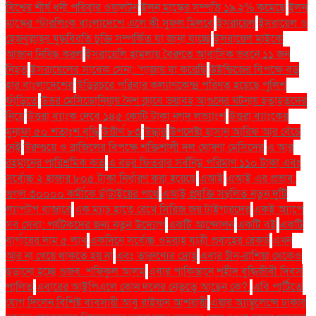
বিশ্বের শীর্ষ ধনী পরিবার ওয়ালটন
ইলন মাস্কের সম্পত্তি ১৯.২% কমেছে
ইলন
মাস্কের স্টারলিংক বাংলাদেশে এলে কী সুফল মিলবে
ইসরায়েল
ইসরায়েল ও
হেজবুল্লাহর যুদ্ধবিরতি চুক্তি সম্পর্কিত যা জানা যাচ্ছে
ইসরায়েল মাইকে
আজান নিষিদ্ধ করল
ইসরায়েলি হামলায় বৈরুতে আবাসিক ভবনে ১১ জন
নিহত
ইসরায়েলের সাবেক সেনা: 'গাজায় যা করেছি
উইন্ডিজের বিপক্ষে বড়
হার বাংলাদেশের
উড়িরচরে পরিবার কল্যাণকেন্দ্র পরিণত হয়েছে পুলিশ
ফাঁড়িতে
উত্তর মেসিডোনিয়ায় নৈশ ক্লাবে ভয়াবহ আগুনের ঘটনায় হতাহতদের
নিয়ে
উত্তরা ব্যাংক দেবে ১৪৫ কোটি টাকা নগদ লভ্যাংশ
উত্তরা ব্যাংকের
মুনাফা ৫০ শতাংশ বৃদ্ধি
উত্তীর্ণ ৮৩
উদ্ধার
উপদেষ্টা হাসান আরিফ আর বেঁচে
নেই
উরুগুয়ে ও ব্রাজিলের বিপক্ষে শক্তিশালী দল ঘোষণা মেসিদের
এ আর
রহমানের পারিশ্রমিক কত
এ বছর ফিতরার সর্বনিম্ন পরিমাণ ১১০ টাকা এবং
সর্বোচ্চ ২ হাজার ৮০৫ টাকা নির্ধারণ করা হয়েছে
এআই
এআই এর প্রভাব:
গুগল ৩০০০০ কর্মীকে ছাঁটাইয়ের পথে
এআই প্রযুক্তি সম্বলিত নতুন দুটি
ল্যাপটপ বাজারে
এক ম্যাচ হাতে রেখে সিরিজ জয় টাইগারদের
একই অ্যাপে
সব সেবা: পর্যটকদের জন্য নতুন উদ্যোগ
একটি আন্দোলন
একটি বই
একটি
বার্গারের দাম ৫ লাখ
একদিনে সর্বোচ্চ ওমরাহ যাত্রী প্রবাহের রেকর্ড
এখন
আর না খেয়ে থাকতে হয় না
এবং তারুণ্যের দ্রোহ
এবার চীন-রাশিয়া থেকেও
ছড়ানো হচ্ছে গুজব: শফিকুল আলম
এবার পাকিস্তানে শহীদ বুদ্ধিজীবী দিবস
পালিত
এবারের আইপিএলে কোন দলের নেতৃত্বে আছেন কে?.
এবি পার্টিতে
যোগ দিলেন বিশিষ্ট ব্যবসায়ী আবু রাইয়ান আশয়ারী
এয়ার অ্যাম্বুলেন্সে ঢাকার