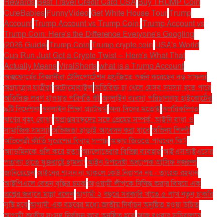
Rewards
Best Travel Credit Card USA
Buy TRUMP Coin
CuteBabies
FunnyVideo
Get White House Tour
Trump
Account
Trump Account vs Trump Coin:
Trump Account vs
Trump Coin: Here's the Difference Everyone's Googling
(2026 Guide)
Trump Coin
Trump crypto coin
USA's World
Cup Run Just Got a Crypto Twist — Here's What That
Actually Means
ViralShorts
what is a Trump Account
অক্সফোর্ডের বিজ্ঞানীরা টেলিপোর্টেশন প্রযুক্তিতে অর্জন করেছেন বড় সাফল্য
অগ্রযাত্রার যাত্রীরা
অটোমোবাইল
অতিরিক্ত চা খেলে যেসব সমস্যা হতে পারে
অতিরিক্ত লবণ খাওয়ার পরিণতি কী
অনলাইন ব্যবসা পরিচালনায় হাইকোর্টের
৯টি নির্দেশনা
অনলাইন শিক্ষা প্ল্যাটফর্ম
অন্য দিনের মতোই
অপরিকল্পিত
ঋণের বৃহৎ বোঝা
অপ্রাপ্তবয়স্কদের সঙ্গে প্রেমের সম্পর্ক: আইনি বাধা ও
সামাজিক সমস্যা
অভিজ্ঞতা ছাড়াই আবেদন করা যাবে
অভিনয় শিল্পী
অভিনেত্রী কীর্তি সুরেশের বিবাহ সম্পন্ন
অস্কার জিততে পারবেন কি?
অ্যাডমিনকে গুলি করে হত্যা
অ্যালোভেরার বিভিন্ন ব্যবহার
আইএসআইএসের
পতাকা হাতে যুক্তরাষ্ট্রে হামলা!
আইন উপদেষ্টা অধ্যাপক আসিফ নজরুল
জানিয়েছেন
আইনের শাসন না থাকলে কেউ নিরাপদ নয় - তারেক রহমান
আইপিএলে বেতন বৃদ্ধির চমক
আওয়ামী লীগকে নিষিদ্ধ করার বিষয়ে এক
প্রশ্নের জবাবে মান্না বলেন
আগামী ২ বছরে সরকারি খাতে ৫ লাখ নতুন চাকরি
সৃষ্টি হবে
আগামী এক বছরের মধ্যে জাতীয় নির্বাচন অনুষ্ঠিত হওয়া উচিত
আগামী জাতীয় সংসদ নির্বাচন কবে অনুষ্ঠিত হবে
আজ বুধবার সচিবালয়ে