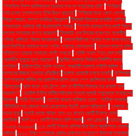
"সিরামিক শিল্প মালিকদের গ্যাসের দাম না বাড়ানোর দাবি"
"সিরিয়ায়
আইএসের পুনরুত্থানের ঝুঁকি দ্বিগুণ হয়েছে"
"সিরিয়ায় কারা কোন এলাকা
নিয়ন্ত্রণ করছে: সম্পূর্ণ মানচিত্র বিশ্লেষণ"
"সিলেট সীমান্তে ভারতীয় খাসিয়া
সম্প্রদায়ের গুলিতে দুই বাংলাদেশি আহত"
"সিলেট-ম্যানচেস্টার রুটে বিমান
চলাচল অব্যাহত রাখার আহ্বান"
"সিলেটে এক দিনের ব্যবধানে ‘ভারতীয়
খাসিয়া গু‌লিতে’ নিহত আরেকজন"
"সেনাবাহিনীকে ধৈর্যের সঙ্গে কাজ করতে
হবে নির্বাচিত সরকার আসা পর্যন্ত: সাভারে সেনাপ্রধান"
"সোনার কমোড চুরির
অভিযোগে চক্রের সদস্যরা দোষী সাব্যস্ত"
"সৌদি আরব গিয়ে কেন নারী
গৃহকর্মীরা মৃত্যুর মুখে পড়ছেন?"
"স্থানীয় সরকার নির্বাচন নির্দলীয় করার
সুপারিশ"
"হাইকোর্টের পূর্ণাঙ্গ আদেশ: অন্তর্বর্তী সরকার আইনি দলিল ও
জনগণের ইচ্ছার সমর্থনে প্রতিষ্ঠিত"
"হাঙ্গার প্রজেক্টে ঢাকায় চাকরি
"হালিশহর
"হাসপাতালে ভর্তির পর প্রকাশিত হলো প্রথম পোপ ফ্রান্সিসের ছবি"
"হিজবুল্লাহ
"হুথি কারা এবং ট্রাম্প কেন গোষ্ঠীটির বিরুদ্ধে বড় হামলা শুরু
করলেন?"
"হোটেল ইন্টার কন্টিনেন্টালের সামনে জুলাই অভ্যুত্থানে আহতদের
বিক্ষোভ
“আমি ডিভোর্সি
“জ্যোতি আমার কুমিল্লার মেয়ে”: আসিফ আকবর
“টিসিবির পণ্য কেনার সময় ক্রেতাদের পাঁচটি প্রধান অভিযোগ”
“ডেঙ্গুতে ৭
জনের মৃত্যু
“দুবাই থেকে অবৈধ পথে ৩২ হাজার কোটি টাকার সোনা
প্রবাহিত”
“বর্ষে ২০০ কোটি টাকার বেশি বরাদ্দ
১ জন গ্রেপ্তার"
1000$
Trump Account
১০৩ কোটি টাকার হেলিকপ্টার নিয়ে অনুশীলনে গেলেন
নেইমার
১২০০ টাকা প্যাকেজে হেলথ চেকআপের সুযোগ ইনসাফ বারাকাহ