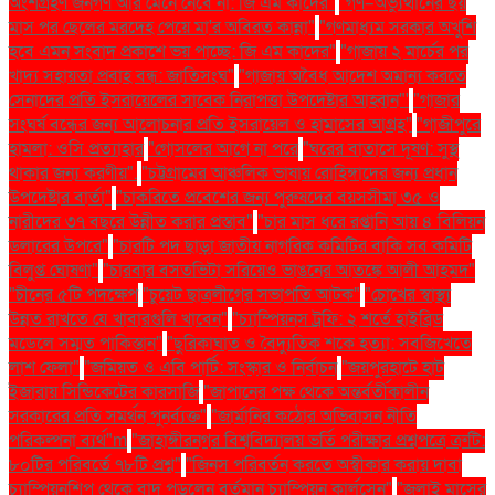
অংশগ্রহণ জনগণ আর মেনে নেবে না: জি এম কাদের"
"গণ–অভ্যুত্থানের ছয়
মাস পর ছেলের মরদেহ পেয়ে মা'র অবিরত কান্না"
"গণমাধ্যম সরকার অখুশি
হবে এমন সংবাদ প্রকাশে ভয় পাচ্ছে: জি এম কাদের"
"গাজায় ২ মার্চের পর
খাদ্য সহায়তা প্রবাহ বন্ধ: জাতিসংঘ"
"গাজায় অবৈধ আদেশ অমান্য করতে
সেনাদের প্রতি ইসরায়েলের সাবেক নিরাপত্তা উপদেষ্টার আহ্বান"'
"গাজার
সংঘর্ষ বন্ধের জন্য আলোচনার প্রতি ইসরায়েল ও হামাসের আগ্রহ"
"গাজীপুরে
হামলা: ওসি প্রত্যাহার
"গোসলের আগে না পরে
"ঘরের বাতাসে দূষণ: সুস্থ
থাকার জন্য করণীয়".
"চট্টগ্রামের আঞ্চলিক ভাষায় রোহিঙ্গাদের জন্য প্রধান
উপদেষ্টার বার্তা"
"চাকরিতে প্রবেশের জন্য পুরুষদের বয়সসীমা ৩৫ ও
নারীদের ৩৭ বছরে উন্নীত করার প্রস্তাব"
"চার মাস ধরে রপ্তানি আয় ৪ বিলিয়ন
ডলারের উপরে"
"চারটি পদ ছাড়া জাতীয় নাগরিক কমিটির বাকি সব কমিটি
বিলুপ্ত ঘোষণা"
"চারবার বসতভিটা সরিয়েও ভাঙনের আতঙ্কে আলী আহমদ"
"চীনের ৫টি পদক্ষেপ
"চুয়েট ছাত্রলীগের সভাপতি আটক"
"চোখের স্বাস্থ্য
উন্নত রাখতে যে খাবারগুলি খাবেন"
"চ্যাম্পিয়নস ট্রফি: ২ শর্তে হাইব্রিড
মডেলে সম্মত পাকিস্তান"
"ছুরিকাঘাত ও বৈদ্যুতিক শকে হত্যা: সবজিখেতে
লাশ ফেলা"
"জমিয়ত ও এবি পার্টি: সংস্কার ও নির্বাচন
"জয়পুরহাটে হাট
ইজারায় সিন্ডিকেটের কারসাজি
"জাপানের পক্ষ থেকে অন্তর্বর্তীকালীন
সরকারের প্রতি সমর্থন পুনর্ব্যক্ত"
"জার্মানির কঠোর অভিবাসন নীতি
পরিকল্পনা ব্যর্থ"m
"জাহাঙ্গীরনগর বিশ্ববিদ্যালয় ভর্তি পরীক্ষার প্রশ্নপত্রে ত্রুটি:
৮০টির পরিবর্তে ৭৮টি প্রশ্ন"
"জিনস পরিবর্তন করতে অস্বীকার করায় দাবা
চ্যাম্পিয়নশিপ থেকে বাদ পড়লেন বর্তমান চ্যাম্পিয়ন কার্লসেন"
"জুলাই মাসের