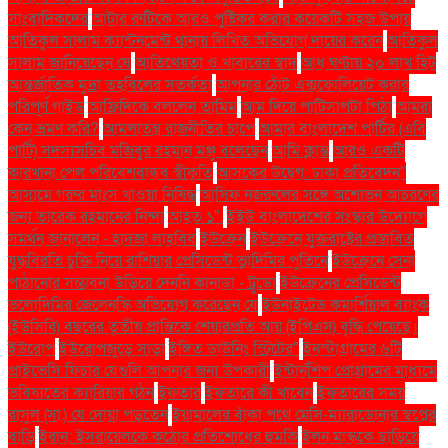
সাংবাদিকদের
আটার রুটিকে আরও পুষ্টিকর করার কয়েকটি সহজ উপায়
আতিকুল সালাম ক্যান্টনমেন্ট থানায় লিখিত অভিযোগ দায়ের করেন
আতিকুল
সালাম জানিয়েছেন যে
আতিথেয়তা ও খাবারের স্বাদ
আধ ঘণ্টায় ২০ লাখ হিট
আন্তর্জাতিক মুদ্রা তহবিলের সতর্কতা
আপনার ঠোঁট এক্সফোলিয়েট করার
পরিপূর্ণ গাইড
আফ্রিদিকে বললেন তামিম
আম দিয়ে পাটিসাপটা পিঠা
আমরা
কেন ভ্রমণ করি?
আমলাতন্ত্র রাজনীতির চাপে
আমার বাংলাদেশ পার্টির (এবি
পার্টি) সদস্যসচিব মজিবুর রহমান মঞ্জু বলেছেন
আমি ক্লান্ত
আরও একটি
কারখানা পেল পরিবেশবান্ধব স্বীকৃতি
আসকের উদ্বেগ: ঢাকা প্রতিবেদন"
আসামে গরুর মাংস খাওয়া নিষিদ্ধ
আসিফ নজরুলের সঙ্গে অশোভন আচরণের
জন্য তারেক রহমানের নিন্দা
আহত ১".
ইইউ বাংলাদেশের সংস্কার উদ্যোগে
সমর্থন জানালেন - হাদজা লাহবিব
ইউক্রেন
ইউক্রেনে যুক্তরাষ্ট্রের প্রস্তাবিত
যুদ্ধবিরতি চুক্তি নিয়ে রাশিয়ার প্রেসিডেন্ট ভ্লাদিমির পুতিনে
ইউক্রেনে সেনা
পাঠানোর সম্ভাবনা উড়িয়ে দেননি কানাডা - ট্রুডো
ইউক্রেনের প্রেসিডেন্ট
ভলোদিমির জেলেনস্কি অভিযোগ করেছেন যে
ইউনাইটেড কমার্শিয়াল ব্যাংক
(ইউসিবি) বছরের তৃতীয় প্রান্তিকে শেয়ারপ্রতি আয় (ইপিএস) বৃদ্ধি পেয়েছে।
ইউরোপ
ইউরোপজুড়ে সাড়া
ইঙ্গিত ডাউনিং স্ট্রিটের"
ইনস্টাগ্রামের ৬টি
প্রাইভেসি ফিচার যেগুলি আপনার জন্য উপকারী
ইন্টার্নশিপ প্রোগ্রামের মাধ্যমে
ভবিষ্যতের ক্যারিয়ার গঠন
ইফতার
ইফতারে কী খাবেন
ইফতারের সময়
রাসুল (সা.) যে দোয়া পড়তেন
ইয়ামালের বাঁকা পথে মেসি-ম্যারাডোনার স্বপ্নের
বাড়ি
ইরান: ইসরায়েলকে কঠোর প্রতিশোধের হুমকি
ইলন মাস্ককে ছাড়িয়ে