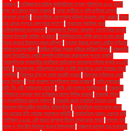
অক্সফাম"
"বেক্সিমকোর শ্রমিক-কর্মচারীদের পাওনা পরিশোধে ৫২৫ কোটি
টাকা ঋণ প্রদান করবে সরকার"
"বোমা ফাটিয়ে ও গুলি চালিয়ে সোনার
দোকানে ডাকাতি
"ব্যবসায়ীকে কোপানোর ঘটনায় ছাত্রদল নেতা গ্রেপ্তার
"ভাঙা
হাড় জোড়া লাগতে কেন সময় লাগে?"
"ভারতকে পরাজিত করে
সেমিফাইনালে বাংলাদেশ"
"ভালোবাসা দিবসে ‘তামাশা’ পোস্ট নিয়ে ব্যাখ্যা
দিলেন উপদেষ্টা ফরিদা আখতার"
"ভিনিসিয়ুসকে সৌদি ক্লাবে যাওয়া থেকে
বিরত রাখতে রিয়ালের নতুন কৌশল"
"মতলব উত্তরে ছাত্রদল নেত্রীর বাড়িতে
অগ্নিসংযোগের ঘটনা"
"মন্ত্রীর বাড়ির সামনে বৃষ্টিতে দাঁড়িয়ে ছিলাম
"ময়নামতি
ওয়ার সিমেট্রিতে একটি জাপানি সৈনিকের দেহাবশেষ পাওয়া যায়নি"
"ময়মনসিংহে আজহারীর মাহফিলে মুঠোফোন হারানোর ঘটনায় থানায় ২০০টি
জিডি"
"মামুনুল হক: সচিবালয়ে আগুন ও টঙ্গী হত্যাকাণ্ড একে অপরের সাথে
সম্পর্কিত
"মিরপুরে চাঁদা না পেয়ে মার্কেট ভাঙচুর
"মিরপুরে সাকিবের খেলা
বন্ধে বিক্ষোভ
"মির্জা ফখরুল আগামীকাল লন্ডন যাচ্ছেন"
"মেসি-সুয়ারেজ
জুটি: কি এটি সর্বকালের সেরা?"
"যদি এই সরকার পরাজিত হয়
"যুক্তরাজ্য
রাশিয়াকে সহায়তা করা ব্যক্তিদের প্রবেশ নিষিদ্ধ করছে"
"যুক্তরাষ্ট্র অবৈধ
বাংলাদেশিদের ফেরত পাঠাবে"
"যুক্তরাষ্ট্র থেকে সামরিক বিমানে দেশে
ফিরলেন নথিপত্রহীন ভারতীয় অভিবাসীরা"
"রাজনৈতিক দলের কাছ থেকে
নাম চেয়েছে ইসি গঠনের অনুসন্ধান কমিটি"
"রাজনৈতিক বক্তব্য এড়াতে চাই
"রাশিফল ২০২৪: এই বছরে আপনার জীবন কেমন হতে পারে"
"রাশেদ খান
মেনন ও তাঁর স্ত্রীর বিদেশে যাত্রায় নিষেধাজ্ঞা"
"রাহুলের তুলনায় বড় ব্যবধানে