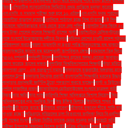
হজরত শাহজালাল বিমানবন্দর ত্যাগ করে লন্ডনের পথে রওনা হলেন খালেদা
জিয়া
এশিয়াটিক ল্যাবরেটরিজ লিমিটেড প্রথম প্রান্তিকে মুনাফা করেছে
এসএসসি ও সমমান পরীক্ষা শুরু হবে ১০ এপ্রিল
এসএসসি ফরম পূরণের
সময়সীমা বাড়ানো হয়েছে
এ্যানিকে পাঠানো হচ্ছে বিশ্ব সাঁতারে
ওই দিন
বিকেলে অলিউল্লাহকে বাড়ি থেকে তুলে নেয় পুলিশ
ওয়ালটন ফ্রিজ কিনে ২০
লাখ টাকা পেলেন কলেজ শিক্ষার্থী রাশেদ আলী
ওয়াশিংটনে হেলিকপ্টারের
সঙ্গে সংঘর্ষে উড়োজাহাজ নদীতে বিধ্বস্ত
কমিশন দেশের চারটি প্রদেশ গঠনের
পরিকল্পনা করছে
কয়লা আমদানি না হওয়া পর্যন্ত বিদ্যুৎকেন্দ্র বন্ধ থাকবে
কয়লাসঙ্কটের কারণে বন্ধ মহেশখালী তাপবিদ্যুৎ কেন্দ্র
করমজলে তিন দিনে
৭৫০০ দর্শনার্থী
কর্ণফুলী টানেল
কলসিন্দুর গ্রামের অদম্য মেয়েরা আবারও
প্রমাণ করেছে তাদের দক্ষতা
কলাম্বিয়া বিশ্ববিদ্যালয়ের শিক্ষার্থী
কাঁচা মরিচে
কানপাকা রোগ - এক গুরুত্বপুর্ণ সমস্যা
কানাডাকে যুক্তরাষ্ট্রের অঙ্গরাজ্য হতে
বললেন ট্রাম্প
কানাডায় নিখোঁজ প্রবাসী বাংলাদেশি শিক্ষার্থীর মরদেহ উদ্ধার
কানাডার প্রধানমন্ত্রী জাস্টিন ট্রুডো পদত্যাগ করতে যাচ্ছেন
কান্ট ও হিউমের
দর্শনে গাজালির প্রভাব
কাভার্ডভ্যান-মোটরসাইকেল সংঘর্ষে ছাত্রদল কর্মী
নিহত
কার ক্ষতি
কার লাভ
কারিগরি শিক্ষা অধিদপ্তরে বিশাল নিয়োগ
কিছু
অধিনায়কত্বের নাম অনুমিত ছিল
কিছু ইঙ্গিত মিলছে
কিডনিতে পাথর ও
করণীয়
কী আছে তাতে?
কীভাবে খাবেন?
কীভাবে বুঝবেন শীতে পানি কম
খাওয়া হচ্ছে?
কুড়িগ্রামে দরিদ্রদের চাল বিতরণের তালিকা নিয়ে বিএনপির
দুই পক্ষের সংঘর্ষ
কুমিল্লা সিটির সাবেক মেয়র সূচনার জমি
কুয়েটে ভর্তি
পরীক্ষা উপলক্ষে বিমানের বিশেষ ফ্লাইট
কৃত্রিম বুদ্ধিমত্তা
কৃষক
কেন্দ্রীয়