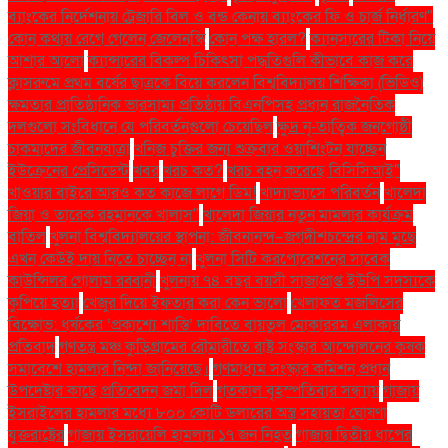
ব্যাংকের নির্দেশনায় ট্রেজারি বিল ও বন্ড কেনায় ব্যাংকের ফি ও চার্জ নির্ধারণ"
কোন কথায় রেগে গেলেন জেলেনস্কি
কোন পক্ষ হারল?
ক্যানসারের টিকা নিয়ে
আশার আলো
ক্যান্সারের বিকল্প চিকিৎসা পদ্ধতিগুলি কীভাবে কাজ করে
ক্লাসরুমে প্রথম বর্ষের ছাত্রকে বিয়ে করলেন বিশ্ববিদ্যালয় শিক্ষিকা (ভিডিও)
ক্ষমতার প্রাতিষ্ঠানিক ভারসাম্য প্রতিষ্ঠায় বিএনপিসহ প্রধান রাজনৈতিক
দলগুলো সংবিধানে যে পরিবর্তনগুলো চেয়েছিল
ক্ষুদ্র নৃ-তাত্বিক জনগোষ্ঠী
চাকমাদের জীবনযাত্রা
খনিজ চুক্তির জন্য শুক্রবার ওয়াশিংটন যাচ্ছেন
ইউক্রেনের প্রেসিডেন্ট
খবর
খরচ কত?
খরচ বহন করেছে বিসিসিআই"
খাওয়ার বাইরে আরও কত কাজে লাগে ডিম!
খাদ্যাভ্যাসে পরিবর্তন
খালেদা
জিয়া ও তারেক রহমানকে খালাস''
খালেদা জিয়ার নতুন মামলার কার্যক্রম
বাতিল
খুলনা বিশ্ববিদ্যালয়ের স্থাপনা: জীবনানন্দ–জগদীশচন্দ্রের নাম মুছে
এখন কেউই দায় নিতে চাচ্ছেন না
খুলনা সিটি করপোরেশনের সাবেক
কাউন্সিলর গোলাম রব্বানী
খুলনায় ৭৪ বছর বয়সী সাজাপ্রাপ্ত ইউপি সদস্যকে
কুপিয়ে হত্যা
খেজুর দিয়ে ইফতার করা কেন ভালো
খেলাফত মজলিসের
বিক্ষোভ: ধর্ষকের ‘প্রকাশ্যে শাস্তি’ দাবিতে বায়তুল মোকাররম এলাকায়
প্রতিবাদ
গণতন্ত্র মঞ্চ কুড়িগ্রামের রৌমারীতে রাষ্ট্র সংস্কার আন্দোলনের কৃষক
সমাবেশে হামলার নিন্দা জানিয়েছে।
গণমাধ্যম সংস্কার কমিশন প্রধান
উপদেষ্টার কাছে প্রতিবেদন জমা দিল
গতকাল বৃহস্পতিবার সন্ধ্যায়
গাজায়
ইসরাইলের হামলার মধ্যে ৮০০ কোটি ডলারের অস্ত্র সহায়তা ঘোষণা
যুক্তরাষ্ট্রের
গাজায় ইসরায়েলি হামলায় ১৭ জন নিহত
গাজায় দ্বিতীয় ধাপের