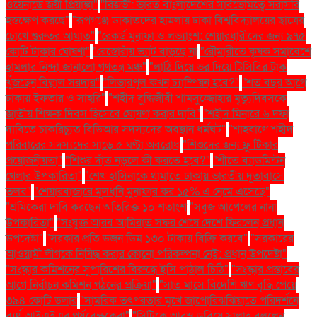
ওয়েনাডে জয়ী প্রিয়াঙ্কা"
"রিজভী: ভারত বাংলাদেশের সার্বভৌমত্বে সরাসরি
হস্তক্ষেপ করছে"
"রূপগঞ্জে ডাকাতদের হামলায় ঢাকা বিশ্ববিদ্যালয়ের ছাত্রের
চোখে গুরুতর আঘাত"
"রেকর্ড মুনাফা ও লভ্যাংশ: শেয়ারধারীদের জন্য ৯৭৫
কোটি টাকার ঘোষণা"
"রেস্তোরাঁয় ভ্যাট বাড়ছে না
"রৌমারীতে কৃষক সমাবেশে
হামলার নিন্দা জানালো গণতন্ত্র মঞ্চ"
"লাঠি দিয়ে ভর দিয়ে টিসিবির ট্রাক
খুঁজছেন বিল্লাল সরদার"
"লিভারপুল কখন চ্যাম্পিয়ন হবে?"
"শত বছর আগে
ঢাকায় ইফতার ও সাহ্‌রি"
"শহীদ বুদ্ধিজীবী শামসুজ্জোহার মৃত্যুদিবসকে
জাতীয় শিক্ষক দিবস হিসেবে ঘোষণা করার দাবি"
"শহীদ মিনারে ৬ দফা
দাবিতে চাকরিচ্যুত বিডিআর সদস্যদের অবস্থান ধর্মঘট"
"শাহবাগে শহীদ
পরিবারের সদস্যদের সাড়ে ৫ ঘণ্টা অবরোধ
"শিশুদের জন্য ফ্লু টিকার
প্রয়োজনীয়তা"
"শিশুর দাঁত নড়লে কী করতে হবে?"
"শীতে ব্যাডমিন্টন
খেলার উপকারিতা"
"শেখ হাসিনাকে থামাতে ঢাকায় ভারতীয় দূতাবাসে
তলব"
"শেয়ারবাজারে মূলধনি মুনাফার কর ১৫% এ নেমে এসেছে"
"শ্রমিকেরা দাবি করছেন অতিরিক্ত ১০ শতাংশ
"সবুজ আপেলের নানা
উপকারিতা"
"সংযুক্ত আরব আমিরাত সফর শেষে দেশে ফিরলেন প্রধান
উপদেষ্টা"
"সরকার প্রতি ডজন ডিম ১৩০ টাকায় বিক্রি করবে"
"সরকারের
আওয়ামী লীগকে নিষিদ্ধ করার কোনো পরিকল্পনা নেই: প্রধান উপদেষ্টা"
"সংস্কার কমিশনের সুপারিশের বিরুদ্ধে ইসি পাঠাল চিঠি"
"সংস্কার প্রস্তাবের
আগে নির্বাচন কমিশন গঠনের প্রক্রিয়া"
"সাত মাসে বিদেশি ঋণ বৃদ্ধি পেয়ে
৩৯৪ কোটি ডলার
"সামরিক তৎপরতার মুখে জাপোরিঝঝিয়াতে পরিদর্শনে
ব্যর্থ আইএইএর পর্যবেক্ষকেরা"
"সিটিকে আরও ডুবিয়ে সালাহ বললেন