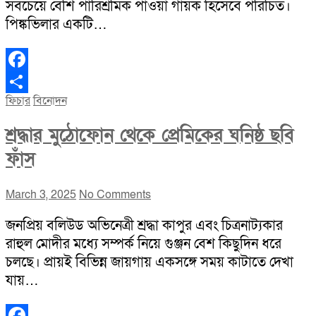
সবচেয়ে বেশি পারিশ্রমিক পাওয়া গায়ক হিসেবে পরিচিত।
পিঙ্কভিলার একটি…
Facebook
ফিচার
বিনোদন
Share
শ্রদ্ধার মুঠোফোন থেকে প্রেমিকের ঘনিষ্ঠ ছবি
ফাঁস
March 3, 2025
No Comments
জনপ্রিয় বলিউড অভিনেত্রী শ্রদ্ধা কাপুর এবং চিত্রনাট্যকার
রাহুল মোদীর মধ্যে সম্পর্ক নিয়ে গুঞ্জন বেশ কিছুদিন ধরে
চলছে। প্রায়ই বিভিন্ন জায়গায় একসঙ্গে সময় কাটাতে দেখা
যায়…