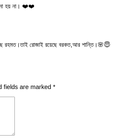
না হয় না। ❤️❤️
ছে রহমত।তাই রোজাই রয়েছে বরকত,আর শান্তি।🌸😇
d fields are marked
*