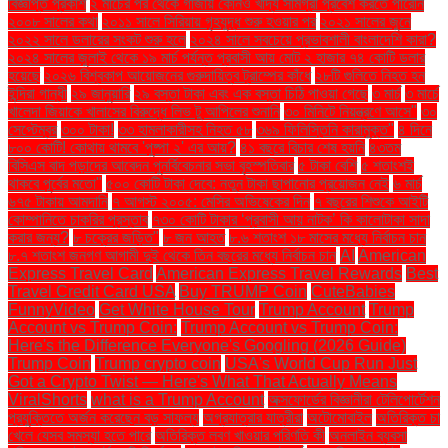
বিজ্ঞপ্তি প্রকাশ
২ মার্চের পর থেকে গাজায় কোনও খাদ্য সামগ্রী প্রবেশ করতে পারেনি
২০০৮ সালের কথা
২০১১ সালে সিরিয়ায় গৃহযুদ্ধ শুরু হওয়ার পর
২০২১ সালের জুনে
২০২২ সালে ডলারের সংকট শুরু হলে
২০২৪ সালে সবচেয়ে প্রভাবশালী বাংলাদেশি কারা?
২০২৪ সালের জুলাই থেকে ১৯ মার্চ পর্যন্ত প্রবাসী আয় মোট ২ হাজার ৭৪ কোটি ডলার
হয়েছে
২০২৬ বিশ্বকাপ আয়োজনের গুরুদায়িত্ব ট্রাম্পের কাঁধে
২৮টি গুলিতে নিহত হন
ইন্দিরা গান্ধী
২৯ জানুয়ারি
২৯ বস্তা টাকা এবং এক বস্তা চিঠি পাওয়া গেছে
৩ মার্চ
৩ মার্চে
খালেদা জিয়াকে খালাসের বিরুদ্ধে লিভ টু আপিলের শুনানি
৩০ মিনিটে নিয়ন্ত্রণে আসে"
৩০
সেপ্টেম্বর
৩০০ টাকা!
৩৩ হামলাকারীসহ নিহত ৫৮
৩৬৯ ফিলিস্তিনি কারামুক্ত"
৪ দিনে
৮০০ কোটি! কোথায় থামবে 'পুষ্পা ২' এর আয়?
৪১ বছরে বিচার শেষ হয়নি
৪৩তম
বিসিএস বাদ পড়াদের আবেদন পুনর্বিবেচনার সভা বৃহস্পতিবার
৫ টাকা বেশি
৫ শতাংশই
থাকবে পূর্বের মতো"
৫০০ কোটি টাকা দেবে: নতুন টাকা ছাপানোর প্রয়োজন নেই
৬ মার্চ
৬৭৫ টাকায় আমদানি
৭ আগস্ট ২০০৫: মেসির অভিষেকের দিন
৭ বছরের শিশুকে আইটি
কোম্পানিতে চাকরির প্রস্তাব
৭৩০ কোটি টাকার ‘প্রবাসী আয় নাটক’ কি কালোটাকা সাদা
করার জন্য?
৮ চক্রের জড়িত"
৮ জন আহত
৮.৬ শতাংশ ১৮ মাসের মধ্যে নির্বাচন চান
৮.৭ শতাংশ জনগণ আগামী দুই থেকে তিন বছরের মধ্যে নির্বাচন চান
AI
American
Express Travel Card
American Express Travel Rewards
Best
Travel Credit Card USA
Buy TRUMP Coin
CuteBabies
FunnyVideo
Get White House Tour
Trump Account
Trump
Account vs Trump Coin:
Trump Account vs Trump Coin:
Here's the Difference Everyone's Googling (2026 Guide)
Trump Coin
Trump crypto coin
USA's World Cup Run Just
Got a Crypto Twist — Here's What That Actually Means
ViralShorts
what is a Trump Account
অক্সফোর্ডের বিজ্ঞানীরা টেলিপোর্টেশন
প্রযুক্তিতে অর্জন করেছেন বড় সাফল্য
অগ্রযাত্রার যাত্রীরা
অটোমোবাইল
অতিরিক্ত চা
খেলে যেসব সমস্যা হতে পারে
অতিরিক্ত লবণ খাওয়ার পরিণতি কী
অনলাইন ব্যবসা