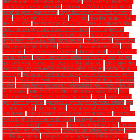
পাকিস্তানের দক্ষিণ ওয়াজিরিস্তানে কারফিউ আরোপ
পাকিস্তানের প্রধানমন্ত্রীর খালেদা
জিয়াকে সুস্থতার শুভেচ্ছা জানিয়ে চিঠি
পাচার হওয়া অর্থ ফিরিয়ে আনার জন্য কানাডার
সহযোগিতা প্রার্থনা প্রধান উপদেষ্টার
পাঠ্যবই বিতরণের আগে নোট-গাইড ছাপা বন্ধের
নির্দেশ
পাঠ্যবইয়ে র‍্যাপার সেজান ও হান্নান
পায়ের শিকল
পারমাণবিক আলোচনায় ইরানের
পাশে চীন ও রাশিয়া
পিকাসোর ‘উইমেন উইথ এ ওয়াচ’ নিলামে ১৪ কোটি ডলারে বিক্রি
পিঠের ব্যথা থেকে মুক্তি পেতে কীভাবে মোকাবিলা করবেন
পিলখানা হত্যাকাণ্ডের
পুনঃতদন্ত দ্রুত সম্পন্ন হবে: স্বরাষ্ট্র উপদেষ্টার ঘোষণা"
পুতিনের হানিট্র্যাপ কৌশল
পুতুলের বিরুদ্ধে চিঠি এখনও পায়নি পররাষ্ট্র মন্ত্রণালয়
পুরুষ যখন বাবা হন
পুরুষদের জন্য
শরীর সুস্থ রাখতে প্রয়োজনীয় খাবার
পুলিশকে হামলা করে ছিনিয়ে নেয়ার চেষ্টা"
পেছনে
ফেললেন রদ্রি
পেনাল্টি মিসের ম্যাচে রিয়ালের জয়
পেঁয়াজ ছাড়া রান্না!
পোষা কুকুরের জন্য
বিয়ে ভাঙলেন কনে!
প্রতারণা ঠেকাতে নতুন ভেরিফিকেশন ফিচার চালু করছে টেলিগ্রাম
প্রতি কেজি শুকনা শজন পাতা ৩৫০ থেকে ৪০০ টাকায় বিক্রি হয়।
প্রতিটি ব্যাংক শাখায়
স্কুল ব্যাংকিং চালুর জন্য একটি শিক্ষাপ্রতিষ্ঠান প্রতিষ্ঠা করতে হবে
প্রতিদিন ডিম খাওয়া:
ভালো না মন্দ
প্রতিষ্ঠানের প্রভাব নিয়ে গবেষণার জন্য তিন অর্থনীতিবিদ নোবেল পুরস্কার
পেলেন"
প্রথম আলোতে প্রকাশিত সংবাদ অনুযায়ী
প্রথমবার জুটি বাঁধছেন আয়ুষ্মান এবং
রাশমিকা
প্রথমবার বিমানে ভ্রমণ করছেন? প্রথমবার বিমানে ভ্রমণ করছেন? সঙ্গে যেসব
জিনিস নেবেন না
প্রধান উপদেষ্টার সময়সীমা মাথায় রেখে কাজ করছি: সিইসি"
প্রধান
নির্বাচন কমিশনার (সিইসি) এ এম এম নাসির উদ্দিন বলেছেন
প্রযুক্তি
প্রযুক্তি ব্যবহার
প্রশ্ন ইসলামী আন্দোলনের"
প্রাইমমুভার ও ট্রেইলরশ্রমিকদের আবারও কর্মবিরতি
প্রায়
১৯ লাখের মতো মানুষ
প্রায় এক মাস হলো
ফজলে করিমের দুই ছেলের বিদেশ যাওয়ার
ওপর নিষেধাজ্ঞা
ফাঙ্গাস বা ছত্রাকের আক্রমণ রোধের জন্য যা করতে হবে
ফার্মের ডিম না
দেশি ডিম: পুষ্টি ও উপকারিতায় কোনটি এগিয়ে?
ফার্মের মুরগির ডিমের দাম বৃদ্ধি
ফিজিওথেরাপি -গুরুত্বপূর্ণ চিকিৎসা পদ্ধতি
ফিফার বর্ষসেরা ভিনিসিয়ুস জুনিয়র
ফিলিস্তিনি
বন্দীদের মধ্যে কারা মুক্তি পেতে পারে?
ফিলিস্তিনে আল জাজিরার সম্প্রচার বন্ধ
ফুটবলে
গোলটাই থাকে বেশি মনে
ফেইসবুকে ছড়িয়ে পড়া যশোরের ভিডিওটি ছিল ‘যেমন খুশি