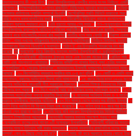
পদত্যাগপত্রে কী লেখা ছিল''
'ঢাকা বিশ্ববিদ্যালয় কেন্দ্রীয় ছাত্র সংসদ নির্বাচন: একটি
বিশ্লেষণ''
'শিক্ষাপ্রতিষ্ঠানে ‘গোপন রাজনীতি’ নিষিদ্ধের আহ্বান ছাত্রদলের''
'সংবিধান
সংস্কার কমিশনের সুপারিশ সম্পর্কে বিএনপি
‘অস্ট্রেলিয়া প্রতি মিনিটে ভারতকে স্মরণ
করিয়ে দেবে ধবলধোলাইয়ের কথা’
‘ইইউ ও ইউরোপীয় বিনিয়োগ ব্যাংক বাংলাদেশকে
পরিবেশ সুরক্ষায় সহায়তা দেবে’
‘এটা হয়তো আমার শেষ ম্যাচ’"
‘গণ–অভ্যুত্থান পরবর্তী
বিশ্ববিদ্যালয় ক্যাম্পাসে শান্তিপূর্ণ পরিবেশ প্রতিষ্ঠিত’
‘জয় বাংলা’কে জাতীয় স্লোগান
ঘোষণা করে হাইকোর্টের দেওয়া রায় স্থগিত
‘জাতীয় দলে আর খেলছি না’
‘ট্রাম্প একজন
উন্মাদ’: গাজা দখলের পরিকল্পনায় ফিলিস্তিনিদের প্রতিক্রিয়া
‘নির্বাচন বিলম্বিত হওয়ার
সংস্কারের বিরুদ্ধে বিএনপি’র অবস্থান’
‘পাঠান টু’ এর চিত্রনাট্য শাহরুখের মন জয়
করেছে
‘মা
‘মুনাফেকি’ নিয়ে রিজভীর মন্তব্য জাতীয় ঐক্যবিরোধী ও দুরভিসন্ধিপূর্ণ:
জামায়াত"
‘যুদ্ধবিরোধী’ রবীন্দ্রনাথ ঠাকুরের কাছে এক ইংরেজ মায়ের চিঠি
‘রোহিত শর্মা -
মোটা এবং গড়পড়তা খেলোয়াড়’
‘শিবিরের কমিটি’তে থাকার বিষয়ে পূজা চেরির বক্তব্য
"‘গণপরিষদ’ ও ‘সেকেন্ড রিপাবলিক’: জামায়াতসহ ইসলামী দলগুলোর মতভিন্নতা সামনে
আসছে"
"১০ কিলোমিটার ব্যবধানে সবজির দাম ৩-৪ গুণ বৃদ্ধি"
"১০ কোটি ও এমপি পদের
প্রলোভন: নুরুলের অভিযোগ মিথ্যা দাবি সামান্তার"
"১৫ বছরে বিচার ছাড়া ১৯২৬ জনের
হত্যার অভিযোগ আওয়ামী লীগ সরকারের বিরুদ্ধে"
"১৮তম শিক্ষক নিবন্ধনের লিখিত
পরীক্ষার ফল প্রকাশ
"১৯ দিনে প্রবাসী আয় দুই বিলিয়ন ডলার অতিক্রম করেছে"
"২৭টি
ব্যাগসহ অস্ট্রেলিয়া সফরে ভারতীয় ক্রিকেটার
"৪ নভেম্বর সংবিধান দিবস ও ৭ মার্চের
গুরুত্ব অস্বীকার: সিপিবির অভিমত"
"৬৭ দিন সাগরে ভেসে থাকার পর জীবিত উদ্ধার
"৭
বদলি নিয়ে ব্রাজিল কি ফিফার নিয়ম ভঙ্গ করেছে?"
"৭০ মাইল দূরে ৪০ বছর পর খুঁজে
পাওয়া গেল হারানো আংটি"
"৮ দবি নিয়ে কবি নজরুল বিশ্ববিদ্যালয়ের মিডিয়া স্টাডিজ
বিভাগে শিক্ষার্থীদের আন্দোলন"
"অন্তর্বর্তী সরকার যথাযথ পদক্ষেপ গ্রহণে ব্যর্থ
"অপরাজিতা ফুলের চায়ে পাবেন ৬টি অসাধারণ উপকারিতা"
"অভিবাসী পরিবারের সন্তান
কমলার সামনে ইতিহাস সৃষ্টি করার সম্ভাবনা"
"অমুক ব্যবসায়ীর রাজনৈতিক দলের সঙ্গে
সম্পর্ক: কেন এ বিষয়ে লেখা হয় না?"
"অযথা সময় নষ্ট করে সরকারে থাকার কোনো ইচ্ছা