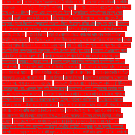
তেমন সাজো’
ফেব্রুয়ারিতে বিএনপির মাঠে নামার ঘোষণা
ফের উত্তাল সিরিয়া
ফেলানীর
পরিবারের দায়িত্ব নিলেন উপদেষ্টা আসিফ
ফেসবুক
ফ্যাশনে তাক লাগাতে পুরুষদের মানতে
হবে এই ১০ টিপস
ফ্রিদা এবং তার ব্যথার চিত্র
ফ্লোরিডায় নারীশক্তির মধ্যে সেরা
জায়েদ
ফ্ল্যাট ও ব্যাংক হিসাব জব্দ
বইমেলায় তৌহিদুল ইসলামের ‘বিয়ে বাড়িতে ইয়ে’
বছরের প্রথম দিনেই ‘স্বৈরাচারী অঞ্জনা’ নিয়ে ফিরছেন মনির খান
বন্ধ বহু সড়ক
বরিশালে
চ্যাম্পিয়নদের বরণ জনসমুদ্রের আনন্দ উৎসব
বর্তমানে বায়ুদূষণ এমন এক ভয়াবহ পর্যায়ে
পৌঁছে গেছে যে
বললেন ট্রাম্প
বস্ত্র ও পোশাক খাতে গ্যাসের দাম বাড়ানোর পরিকল্পনা
স্থগিতের আহ্বান
বাকৃবিতে ১২০০ শিক্ষার্থীর অংশগ্রহণে ছাত্রশিবিরের গণইফতার
বাঙালি
জাতির আত্মগৌরবের মহান বিজয় দিবস আজ
বাঙালি নারীর পোশাক এবং ফ্যাশন সচেতনতা
বাঙালি হিন্দু সম্প্রদায়ের অন্যতম ধর্মীয় উৎসব লক্ষ্মীপূজা আজ
বাচ্চাকে খাওয়ানোর সময়
মোবাইল ফোনের বিকল্প কী?
বাজারে এসেছে গিগাবাইটের কৃত্রিম বুদ্ধিমত্তাযুক্ত
মাদারবোর্ড
বাজারে খেজুরের দাম ১
বাজারে নতুন স্টাইলিশ স্মার্টফোন ইনফিনিক্স হট ৫০
প্রো প্লাস
বাণিজ্য উপদেষ্টা শেখ বশিরউদ্দীন বলেছেন
বাবা-মায়ের অনুমতি ছাড়া ফেসবুক
ব্যবহার করা যাবে না
বার্ষিক সর্বোচ্চ বেতন ১ কোটি ৭ লাখ টাকা"
বাংলা একাডেমি সাহিত্য
পুরস্কার ২০২৪ পাচ্ছেন যাঁরা
বাংলা নিউজ
বাংলা সিনেমা
বাংলাদেশ জামায়াতে ইসলামের
আমির ডা. শফিকুর রহমান বলেছেন
বাংলাদেশ টেলিযোগাযোগ নিয়ন্ত্রণ কমিশন (বিটিআরসি)
চেয়ারম্যান মো. এমদাদ উল বারী জানিয়েছেন
বাংলাদেশ থেকে গার্মেন্টসের অর্ডার চলে
যাচ্ছে ভারত ও পাকিস্তানে
বাংলাদেশ ব্যাংক সরকারি ও বেসরকারি সব ব্যাংক শাখাকে
নির্দেশ দিয়েছে
বাংলাদেশ ভারতের কাছে তীব্র প্রতিবাদ জানিয়েছে
বাংলাদেশ সরকার
তারল্য সংকটে থাকা ছয় ব্যাংককে ২২
বাংলাদেশকে কারও ‘চোখ রাঙানো’ গ্রহণযোগ্য নয়
বাংলাদেশে আগামী জাতীয় নির্বাচন কবে হবে
বাংলাদেশে খুব জনপ্রিয় ৩০ রকম ভর্তা
বাংলাদেশে দুটি বিখ্যাত মানুষের নাম এক হওয়া সত্ত্বেও তাঁদের মধ্যে কিছুটা পার্থক্য
রয়েছে
বাংলাদেশে ধর্মীয় সংখ্যালঘুদের ওপর নির্যাতন যুক্তরাষ্ট্রের জন্য একটি বড়
উদ্বেগের বিষয় বলে মন্তব্য করেছেন দেশটির জাতীয় গোয়েন্দাপ্রধান তুলসী গ্যাবার্ড।
বাংলাদেশে নিযুক্ত জাপানের রাষ্ট্রদূত সাইদা শিনইচি ও জাইকার দক্ষিণ এশিয়া বিভাগের