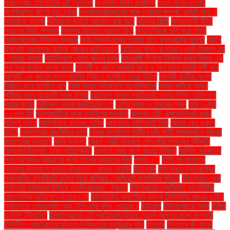
পরিচালনায় হাইকোর্টের ৯টি নির্দেশনা
অনলাইন শিক্ষা প্ল্যাটফর্ম
অন্য দিনের মতোই
অপরিকল্পিত ঋণের বৃহৎ বোঝা
অপ্রাপ্তবয়স্কদের সঙ্গে প্রেমের সম্পর্ক: আইনি বাধা ও
সামাজিক সমস্যা
অভিজ্ঞতা ছাড়াই আবেদন করা যাবে
অভিনয় শিল্পী
অভিনেত্রী কীর্তি
সুরেশের বিবাহ সম্পন্ন
অস্কার জিততে পারবেন কি?
অ্যাডমিনকে গুলি করে হত্যা
অ্যালোভেরার বিভিন্ন ব্যবহার
আইএসআইএসের পতাকা হাতে যুক্তরাষ্ট্রে হামলা!
আইন
উপদেষ্টা অধ্যাপক আসিফ নজরুল জানিয়েছেন
আইনের শাসন না থাকলে কেউ নিরাপদ নয়
- তারেক রহমান
আইপিএলে বেতন বৃদ্ধির চমক
আওয়ামী লীগকে নিষিদ্ধ করার বিষয়ে এক
প্রশ্নের জবাবে মান্না বলেন
আগামী ২ বছরে সরকারি খাতে ৫ লাখ নতুন চাকরি সৃষ্টি হবে
আগামী এক বছরের মধ্যে জাতীয় নির্বাচন অনুষ্ঠিত হওয়া উচিত
আগামী জাতীয় সংসদ
নির্বাচন কবে অনুষ্ঠিত হবে
আজ বুধবার সচিবালয়ে সাংবাদিকদের
আটার রুটিকে আরও
পুষ্টিকর করার কয়েকটি সহজ উপায়
আতিকুল সালাম ক্যান্টনমেন্ট থানায় লিখিত অভিযোগ
দায়ের করেন
আতিকুল সালাম জানিয়েছেন যে
আতিথেয়তা ও খাবারের স্বাদ
আধ ঘণ্টায়
২০ লাখ হিট
আন্তর্জাতিক মুদ্রা তহবিলের সতর্কতা
আপনার ঠোঁট এক্সফোলিয়েট করার
পরিপূর্ণ গাইড
আফ্রিদিকে বললেন তামিম
আম দিয়ে পাটিসাপটা পিঠা
আমরা কেন ভ্রমণ
করি?
আমলাতন্ত্র রাজনীতির চাপে
আমার বাংলাদেশ পার্টির (এবি পার্টি) সদস্যসচিব মজিবুর
রহমান মঞ্জু বলেছেন
আমি ক্লান্ত
আরও একটি কারখানা পেল পরিবেশবান্ধব স্বীকৃতি
আসকের উদ্বেগ: ঢাকা প্রতিবেদন"
আসামে গরুর মাংস খাওয়া নিষিদ্ধ
আসিফ নজরুলের
সঙ্গে অশোভন আচরণের জন্য তারেক রহমানের নিন্দা
আহত ১".
ইইউ বাংলাদেশের
সংস্কার উদ্যোগে সমর্থন জানালেন - হাদজা লাহবিব
ইউক্রেন
ইউক্রেনে যুক্তরাষ্ট্রের
প্রস্তাবিত যুদ্ধবিরতি চুক্তি নিয়ে রাশিয়ার প্রেসিডেন্ট ভ্লাদিমির পুতিনে
ইউক্রেনে সেনা
পাঠানোর সম্ভাবনা উড়িয়ে দেননি কানাডা - ট্রুডো
ইউক্রেনের প্রেসিডেন্ট ভলোদিমির
জেলেনস্কি অভিযোগ করেছেন যে
ইউনাইটেড কমার্শিয়াল ব্যাংক (ইউসিবি) বছরের তৃতীয়
প্রান্তিকে শেয়ারপ্রতি আয় (ইপিএস) বৃদ্ধি পেয়েছে।
ইউরোপ
ইউরোপজুড়ে সাড়া
ইঙ্গিত
ডাউনিং স্ট্রিটের"
ইনস্টাগ্রামের ৬টি প্রাইভেসি ফিচার যেগুলি আপনার জন্য উপকারী
ইন্টার্নশিপ প্রোগ্রামের মাধ্যমে ভবিষ্যতের ক্যারিয়ার গঠন
ইফতার
ইফতারে কী খাবেন