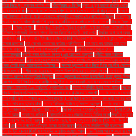
বিয়ে নিয়ে মুখ খুললেন শাকিব খান
তেঁতুলিয়ায় ৮ ডিগ্রি
ত্বক ও চুল ভালো রাখতে খেতে
হবে যেসব খাবার
ত্রিশের আগে ভেঙে গেল এ আর রহমান ও সায়রা বানুর সংসার
ৎস্য ও
প্রাণিসম্পদ উপদেষ্টা ফরিদা আখতার সম্প্রতি ফেসবুকে যে পোস্টটি দিয়েছেন
থাইল্যান্ডে
৬ মাস ধরে নিখোঁজ বাংলাদেশি যুবক থাই নারীর সঙ্গে হোটেলে পাওয়া গেল!
থাকছে ‘জুলাই
চত্বর’
দশরথ রঙ্গশালা
দিনাজপুরে বিএনপির মিছিলে ককটেল হামলার ঘটনায় আওয়ামী লীগ
দিল্লির মুখ্যমন্ত্রী হিসেবে শপথ নিলেন বিজেপি নেত্রী রেখা গুপ্ত
দীর্ঘদিন অল্প অল্প জ্বর -
অবহেলা নয়
দুই দিন ধরে ইসরায়েল যেভাবে ফিলিস্তিনের গাজার নিরীহ মানুষের ওপর বর্বর
হামলা চালাচ্ছে
দুই দেশের নেতাদের কঠোর প্রতিক্রিয়া"
দুই বছর পর আবার শুরু হলো
জাহাজ রপ্তানি
দুটোই সমান গুরুত্বপূর্ণ মনে করে"
দুধ বিক্রেতা থেকে সেনার
লেফটেন্যান্ট!
দুর্নীতি দমন কমিশন (দুদক) এর আবেদন অনুযায়ী
দুর্নীতি দমন কমিশন
(দুদক) গতকাল
দুর্বল ব্যাংকের গ্রাহকদের উদ্দেশে বাংলাদেশ ব্যাংকের গভর্নরের আশ্বাস
দেড় কোটি টাকা আত্মসাতের অভিযোগ"
দেশকে ধ্বংসের পথে নিয়ে গিয়ে আ.লীগ নেতারা
পালিয়েছেন"
দেশীয় সয়াবিনের ৮০ শতাংশ উৎপাদিত হয় যে জেলা থেকে
দেশে দেশে
রমজান পালনে সাংস্কৃতিক ভিন্নতা
দেশে প্রথমবারের মতো উদযাপিত হচ্ছে কৃষক দিবস
দেশের ১১টি শিক্ষা বোর্ডের অধীনে অনুষ্ঠিত এ বছরের এইচএসসি ও সমমান পরীক্ষার
ফলাফল মঙ্গলবার (১৫ অক্টোবর) প্রকাশিত হবে
দেশের অর্থনীতি উল্টো পথে যাচ্ছে
দেশের
প্রথম প্রযুক্তিনির্ভর অ্যানিম্যাল ওয়েলফেয়ার প্ল্যাটফর্ম 'পেটগো'
দেশের বাজারে সোনার
দাম প্রতি ভরি ২ হাজার ৬১৩ টাকা বাড়ছে। এর ফলে ভালো মানের এক ভরি সোনার দাম
হবে ১ লাখ ৫৩ হাজার টাকা
দেশের বিভিন্ন স্থানে ভূমিকম্প অনুভূত
দেশের সবচেয়ে
দারিদ্র্যপ্রবণ বিভাগ হিসেবে পরিচিত ছিল
দৈনিক রেকর্ড সংখ্যক বাংলাদেশিকে ভিসা দিচ্ছে
সৌদি আরব
দোকানের ভবিষ্যৎ
দৌলতদিয়ায় ৭৩ হাজার টাকায় বিক্রি হলো
দ্বিতীয় পুত্রের
মা হলেন অভিনেত্রী প্রসূন
দ্য ইউএস এজেন্সি ফর গ্লোবাল মিডিয়া (ইউএসএজিএম)
ধর্ষণ
ধান
ধান উপদেষ্টা শফিকুল আলম জানিয়েছেন
নটর ডেম ইউনিভার্সিটি বাংলাদেশ
(এনডিইউবি)-এর দ্বিতীয় সমাবর্তন অনুষ্ঠিত হয়েছে আজ
নতুন টাকায় আর থাকবে না শেখ