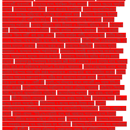
পোশাকটি মানানসই?
ছেলেদের জন্য সানস্ক্রিন ক্রিম ব্যবহার
ছেলেদের পছন্দের আধুনিক
ফ্যাশন
ছেলেদের ফ্যাশন টিপস
ছোলা খাওয়ার উপকারিতা
জনতা মাদ্রাসাশিক্ষককে
অশোভন কাজের অভিযোগে পুলিশের হাতে সোপর্দ করল
জমিয়তে উলামায়ে ইসলাম
বাংলাদেশ ও এবি পার্টি মনে করে যে
জম্মু–কাশ্মীরে অশান্তির নতুন তরঙ্গ
জরায়ুমুখ
ক্যানসার প্রতিরোধ
জলবায়ু পরিবর্তন খরার তীব্রতা ও বিস্তৃতি বাড়িয়ে দিচ্ছে
জলাতঙ্ক
টিকা
জাতীয় দলে ফিরছেন তামিম!
জাতীয় নাগরিক কমিটির আহ্বায়ক
জাতীয় নাগরিক
পার্টিকে ‘কিংস পার্টি’ বলা হচ্ছে কেন?
জাতীয় নাগরিক পার্টির নেতৃত্বে যারা
জাতীয় নির্বাচন
২০২৫ সালের শেষে অনুষ্ঠিত হতে পারে: প্রধান উপদেষ্টা
জাতীয় পার্টির চেয়ারম্যান জি এম
কাদের মন্তব্য করেছেন
জানলে অবাক হবেন
জানালেন বিজ্ঞানীরা"
জানালেন সুনিতা
জামায়াত ও অন্যান্য দলের প্রতিক্রিয়া''
জামায়াতে ইসলামী বাংলাদেশের নায়েবে আমির
সৈয়দ আবদুল্লাহ মুহাম্মদ তাহের বলেছেন
জামায়াতে ইসলামীর আমির শফিকুর রহমান
বলেছেন
জামালপুরের ইসলামপুর উপজেলায় স্ত্রী তিথী বেগমকে (২৩) হত্যার দায়ে আহসান
হাবিব নামে এক ব্যক্তিকে মৃত্যুদণ্ড দিয়েছেন আদালত।
জার্মান চ্যান্সেলর ওলাফ শলৎজ
জার্মানি ট্রাম্পের গাজা খালি করার প্রস্তাবকে 'কেলেঙ্কারি' বলে অভিহিত করেছে
জাহাজ
জীবনের সবচেয়ে গুরুত্বপূর্ণ তিন নারীর কথা জানালেন তারেক রহমান
জুলাই বিপ্লবগাথা
নিয়ে ছাপা হচ্ছে ৪০ কোটি বই
জুলাই-সেপ্টেম্বরের মধ্যে ব্যাংকটি ৬৬ পয়সা ইপিএস
অর্জন করেছে
জুলাই–সেপ্টেম্বর প্রান্তিকে ব্যাংক এশিয়ার লোকসান
জেইডেন সিলসের
টেস্ট ক্রিকেটে আন্তর্জাতিক অভিষেক
জেলেনস্কির প্রশংসা
ঝাল খাবার খেলেই মেদ
কমবে
টঙ্গীতে বিজিবি মোতায়েন
টমেটো সতেজ রাখার সহজ টিপস
টাইফয়েড জ্বর:
টানা ১৫
মাসের ভয়াবহ সংঘর্ষের পর
টিউলিপসহ ৭ জনের ব্যাংক হিসাব তলব
টেকসই
বিশ্ববিদ্যালয়ের তালিকায় বাংলাদেশের সেরা ড্যাফোডিল ইউনিভার্সিটি
টেসলার শেয়ারে বড়
ধাক্কা
ট্রাম্প–মাস্ক: ‘ইউএসএআইডি বন্ধ করা আমাদের শত্রুদের জন্য উপহার
ট্রাম্পের ঘাঁটিতে জনমত জরিপে এগিয়ে কমলা
ট্রাম্পের জন্য সুখবর
ট্রাম্পের নির্দেশনায়
গত শুক্রবার ভয়েস অব আমেরিকার মূল প্রতিষ্ঠান
ট্রাম্পের নির্দেশে ভয়েস অব আমেরিকার
১৩০০ কর্মী ছুটিতে
ট্রাম্পের পরিকল্পনা মোকাবেলায় আরব শীর্ষ কূটনীতিকদের বৈঠক