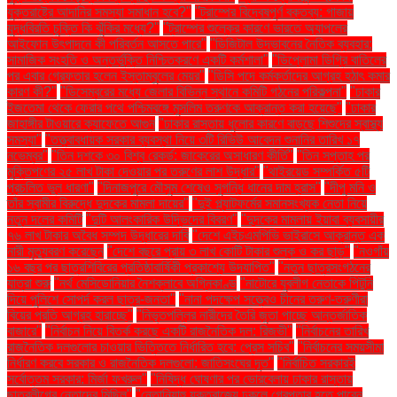
যুক্তরাষ্ট্রে আদানির সমস্যা সমাধান হবে?"
"ট্রাম্পের বিদ্বেষপূর্ণ বক্তব্য: গাজায়
যুদ্ধবিরতি চুক্তি কি ঝুঁকির মধ্যে?"
"ট্রাম্পের শুল্কের কারণে ভারতে অ্যাপলের
আইফোন উৎপাদনে কী পরিবর্তন আসতে পারে"
"ডিজিটাল উদ্ভাবনের নৈতিক ব্যবহার:
সামাজিক সংহতি ও অন্তর্ভুক্তি নিশ্চিতকরণে একটি কর্মশালা"
"ডিপ্লোমা ডিগ্রি বাতিলের
পর এবার গ্রেফতার হলেন ইস্তাম্বুলের মেয়র"
"ডিসি পদে কর্মকর্তাদের আগ্রহ হঠাৎ কমার
কারণ কী?"
"ডিসেম্বরের মধ্যে জেলার বিভিন্ন স্থানে কমিটি গঠনের পরিকল্পনা"
"ঢাকার
ইজতেমা থেকে ফেরার পথে পশ্চিমবঙ্গে মুসলিম তরুণকে আক্রান্ত করা হয়েছে"
"ঢাকার
জাহাঙ্গীর টাওয়ারে ক্যাফেতে আগুন
"ঢাকার রাস্তায় ধুলোর কারণে বাড়ছে শিশুদের স্বাস্থ্য
সমস্যা"
"তত্ত্বাবধায়ক সরকার ব্যবস্থা নিয়ে ৩টি রিভিউ আবেদন শুনানির তারিখ ১৭
নভেম্বর"
"তিন দশকে ৩০ বিশ্ব রেকর্ড: জাকেরের অসাধারণ কীর্তি"
"তিন সপ্তাহ পর
মুক্তিপণের ২৫ লাখ টাকা দেওয়ার পর তরুণের লাশ উদ্ধার"
"থাইরয়েড সম্পর্কিত ৫টি
প্রচলিত ভুল ধারণা"
"দিনাজপুরে মৌসুম শেষেও সুগন্ধি ধানের দাম হ্রাস"
"দীপু মনি ও
তাঁর স্বামীর বিরুদ্ধে দুদকের মামলা দায়ের"
"দুই প্ল্যাটফর্মের সমানসংখ্যক নেতা নিয়ে
নতুন দলের কমিটি
"দুটি আলংকারিক উদ্ভিদের বিবরণ"
"দুদকের মামলায় ইয়াবা ব্যবসায়ীর
৭৬ লাখ টাকার অবৈধ সম্পদ উদ্ধারের দাবি
"দেশে এইচএমপিভি ভাইরাসে আক্রান্ত এক
নারী মৃত্যুবরণ করেছেন
"দেশে বছরে প্রায় ৩ লাখ কোটি টাকার শুল্ক ও কর ছাড়"
"নওগাঁয়
১৬ বছর পর ছাত্রশিবিরের প্রতিষ্ঠাবার্ষিকী প্রকাশ্যে উদযাপিত"
"নতুন ছাত্রসংগঠনের
যাত্রা শুরু
"নর্থ মেসিডোনিয়ার নৈশক্লাবে অগ্নিকাণ্ড
"নাটোরে যুবলীগ নেতাকে পিটুনি
দিয়ে পুলিশে সোপর্দ করল ছাত্র-জনতা"
"নানা পদক্ষেপ সত্ত্বেও চীনের তরুণ-তরুণীরা
বিয়ের প্রতি আগ্রহ হারাচ্ছে"
"নিভৃতপল্লির নারীদের তৈরি জুতা পাচ্ছে আন্তর্জাতিক
বাজারে"
"নির্বাচন নিয়ে বিতর্ক করছে একটি রাজনৈতিক দল: রিজভী"
"নির্বাচনের তারিখ
রাজনৈতিক দলগুলোর চাওয়ার ভিত্তিতে নির্ধারিত হবে: প্রেস সচিব"
"নির্বাচনের সময়সীমা
নির্ধারণ করবে সরকার ও রাজনৈতিক দলগুলো: জাতিসংঘের দূত"
"নির্বাচিত সরকারই
সর্বোত্তম সরকার: মির্জা ফখরুল"
"নিষিদ্ধ ঘোষণার পর ভোরবেলায় ঢাকার রাস্তায়
ছাত্রলীগের নেতাদের মিছিল"
"নেতানিয়াহু যুক্তরাজ্যে ঢুকলে গ্রেপ্তার হতে পারেন