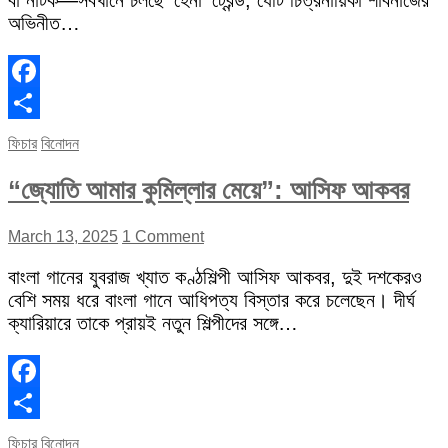
বা নাটক—সবখানে চলছে ‘হেনা’ ট্রেন্ড, যেটি চিত্রনায়িকা শাবনাজের
অভিনীত…
Facebook
Share
ফিচার
বিনোদন
“জ্যোতি আমার কুমিল্লার মেয়ে”: আসিফ আকবর
March 13, 2025
1 Comment
বাংলা গানের যুবরাজ খ্যাত কণ্ঠশিল্পী আসিফ আকবর, দুই দশকেরও
বেশি সময় ধরে বাংলা গানে আধিপত্য বিস্তার করে চলেছেন। দীর্ঘ
ক্যারিয়ারে তাকে প্রায়ই নতুন শিল্পীদের সঙ্গে…
Facebook
Share
ফিচার
বিনোদন