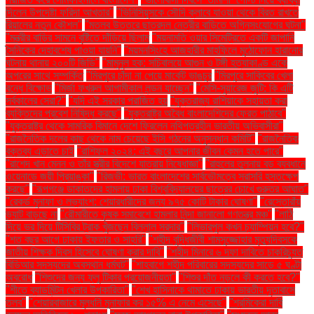
দিলেন উপদেষ্টা ফরিদা আখতার"
"ভিনিসিয়ুসকে সৌদি ক্লাবে যাওয়া থেকে বিরত রাখতে
রিয়ালের নতুন কৌশল"
"মতলব উত্তরে ছাত্রদল নেত্রীর বাড়িতে অগ্নিসংযোগের ঘটনা"
"মন্ত্রীর বাড়ির সামনে বৃষ্টিতে দাঁড়িয়ে ছিলাম
"ময়নামতি ওয়ার সিমেট্রিতে একটি জাপানি
সৈনিকের দেহাবশেষ পাওয়া যায়নি"
"ময়মনসিংহে আজহারীর মাহফিলে মুঠোফোন হারানোর
ঘটনায় থানায় ২০০টি জিডি"
"মামুনুল হক: সচিবালয়ে আগুন ও টঙ্গী হত্যাকাণ্ড একে
অপরের সাথে সম্পর্কিত
"মিরপুরে চাঁদা না পেয়ে মার্কেট ভাঙচুর
"মিরপুরে সাকিবের খেলা
বন্ধে বিক্ষোভ
"মির্জা ফখরুল আগামীকাল লন্ডন যাচ্ছেন"
"মেসি-সুয়ারেজ জুটি: কি এটি
সর্বকালের সেরা?"
"যদি এই সরকার পরাজিত হয়
"যুক্তরাজ্য রাশিয়াকে সহায়তা করা
ব্যক্তিদের প্রবেশ নিষিদ্ধ করছে"
"যুক্তরাষ্ট্র অবৈধ বাংলাদেশিদের ফেরত পাঠাবে"
"যুক্তরাষ্ট্র থেকে সামরিক বিমানে দেশে ফিরলেন নথিপত্রহীন ভারতীয় অভিবাসীরা"
"রাজনৈতিক দলের কাছ থেকে নাম চেয়েছে ইসি গঠনের অনুসন্ধান কমিটি"
"রাজনৈতিক
বক্তব্য এড়াতে চাই
"রাশিফল ২০২৪: এই বছরে আপনার জীবন কেমন হতে পারে"
"রাশেদ খান মেনন ও তাঁর স্ত্রীর বিদেশে যাত্রায় নিষেধাজ্ঞা"
"রাহুলের তুলনায় বড় ব্যবধানে
ওয়েনাডে জয়ী প্রিয়াঙ্কা"
"রিজভী: ভারত বাংলাদেশের সার্বভৌমত্বে সরাসরি হস্তক্ষেপ
করছে"
"রূপগঞ্জে ডাকাতদের হামলায় ঢাকা বিশ্ববিদ্যালয়ের ছাত্রের চোখে গুরুতর আঘাত"
"রেকর্ড মুনাফা ও লভ্যাংশ: শেয়ারধারীদের জন্য ৯৭৫ কোটি টাকার ঘোষণা"
"রেস্তোরাঁয়
ভ্যাট বাড়ছে না
"রৌমারীতে কৃষক সমাবেশে হামলার নিন্দা জানালো গণতন্ত্র মঞ্চ"
"লাঠি
দিয়ে ভর দিয়ে টিসিবির ট্রাক খুঁজছেন বিল্লাল সরদার"
"লিভারপুল কখন চ্যাম্পিয়ন হবে?"
"শত বছর আগে ঢাকায় ইফতার ও সাহ্‌রি"
"শহীদ বুদ্ধিজীবী শামসুজ্জোহার মৃত্যুদিবসকে
জাতীয় শিক্ষক দিবস হিসেবে ঘোষণা করার দাবি"
"শহীদ মিনারে ৬ দফা দাবিতে চাকরিচ্যুত
বিডিআর সদস্যদের অবস্থান ধর্মঘট"
"শাহবাগে শহীদ পরিবারের সদস্যদের সাড়ে ৫ ঘণ্টা
অবরোধ
"শিশুদের জন্য ফ্লু টিকার প্রয়োজনীয়তা"
"শিশুর দাঁত নড়লে কী করতে হবে?"
"শীতে ব্যাডমিন্টন খেলার উপকারিতা"
"শেখ হাসিনাকে থামাতে ঢাকায় ভারতীয় দূতাবাসে
তলব"
"শেয়ারবাজারে মূলধনি মুনাফার কর ১৫% এ নেমে এসেছে"
"শ্রমিকেরা দাবি