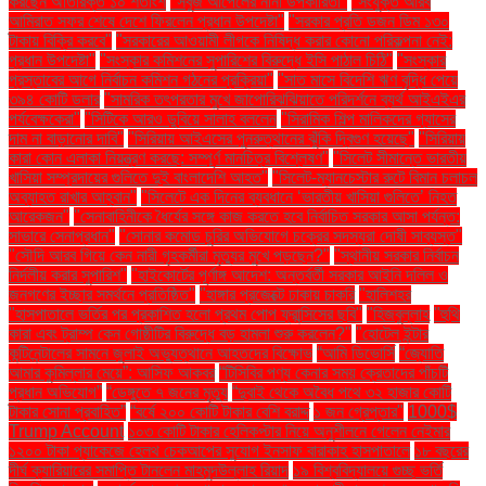
করছেন অতিরিক্ত ১০ শতাংশ
"সবুজ আপেলের নানা উপকারিতা"
"সংযুক্ত আরব
আমিরাত সফর শেষে দেশে ফিরলেন প্রধান উপদেষ্টা"
"সরকার প্রতি ডজন ডিম ১৩০
টাকায় বিক্রি করবে"
"সরকারের আওয়ামী লীগকে নিষিদ্ধ করার কোনো পরিকল্পনা নেই:
প্রধান উপদেষ্টা"
"সংস্কার কমিশনের সুপারিশের বিরুদ্ধে ইসি পাঠাল চিঠি"
"সংস্কার
প্রস্তাবের আগে নির্বাচন কমিশন গঠনের প্রক্রিয়া"
"সাত মাসে বিদেশি ঋণ বৃদ্ধি পেয়ে
৩৯৪ কোটি ডলার
"সামরিক তৎপরতার মুখে জাপোরিঝঝিয়াতে পরিদর্শনে ব্যর্থ আইএইএর
পর্যবেক্ষকেরা"
"সিটিকে আরও ডুবিয়ে সালাহ বললেন
"সিরামিক শিল্প মালিকদের গ্যাসের
দাম না বাড়ানোর দাবি"
"সিরিয়ায় আইএসের পুনরুত্থানের ঝুঁকি দ্বিগুণ হয়েছে"
"সিরিয়ায়
কারা কোন এলাকা নিয়ন্ত্রণ করছে: সম্পূর্ণ মানচিত্র বিশ্লেষণ"
"সিলেট সীমান্তে ভারতীয়
খাসিয়া সম্প্রদায়ের গুলিতে দুই বাংলাদেশি আহত"
"সিলেট-ম্যানচেস্টার রুটে বিমান চলাচল
অব্যাহত রাখার আহ্বান"
"সিলেটে এক দিনের ব্যবধানে ‘ভারতীয় খাসিয়া গু‌লিতে’ নিহত
আরেকজন"
"সেনাবাহিনীকে ধৈর্যের সঙ্গে কাজ করতে হবে নির্বাচিত সরকার আসা পর্যন্ত:
সাভারে সেনাপ্রধান"
"সোনার কমোড চুরির অভিযোগে চক্রের সদস্যরা দোষী সাব্যস্ত"
"সৌদি আরব গিয়ে কেন নারী গৃহকর্মীরা মৃত্যুর মুখে পড়ছেন?"
"স্থানীয় সরকার নির্বাচন
নির্দলীয় করার সুপারিশ"
"হাইকোর্টের পূর্ণাঙ্গ আদেশ: অন্তর্বর্তী সরকার আইনি দলিল ও
জনগণের ইচ্ছার সমর্থনে প্রতিষ্ঠিত"
"হাঙ্গার প্রজেক্টে ঢাকায় চাকরি
"হালিশহর
"হাসপাতালে ভর্তির পর প্রকাশিত হলো প্রথম পোপ ফ্রান্সিসের ছবি"
"হিজবুল্লাহ
"হুথি
কারা এবং ট্রাম্প কেন গোষ্ঠীটির বিরুদ্ধে বড় হামলা শুরু করলেন?"
"হোটেল ইন্টার
কন্টিনেন্টালের সামনে জুলাই অভ্যুত্থানে আহতদের বিক্ষোভ
“আমি ডিভোর্সি
“জ্যোতি
আমার কুমিল্লার মেয়ে”: আসিফ আকবর
“টিসিবির পণ্য কেনার সময় ক্রেতাদের পাঁচটি
প্রধান অভিযোগ”
“ডেঙ্গুতে ৭ জনের মৃত্যু
“দুবাই থেকে অবৈধ পথে ৩২ হাজার কোটি
টাকার সোনা প্রবাহিত”
“বর্ষে ২০০ কোটি টাকার বেশি বরাদ্দ
১ জন গ্রেপ্তার"
1000$
Trump Account
১০৩ কোটি টাকার হেলিকপ্টার নিয়ে অনুশীলনে গেলেন নেইমার
১২০০ টাকা প্যাকেজে হেলথ চেকআপের সুযোগ ইনসাফ বারাকাহ হাসপাতালে
১৮ বছরের
দীর্ঘ ক্যারিয়ারের সমাপ্তি টানলেন মাহমুদউল্লাহ রিয়াদ
১৯ বিশ্ববিদ্যালয়ে গুচ্ছ ভর্তি