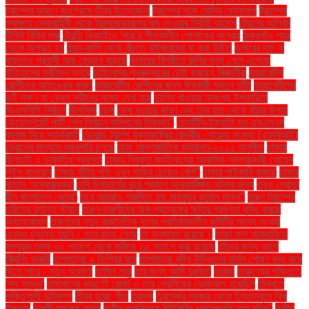
ট্রাম্পের ভাষণে কংগ্রেসে তীব্র উত্তেজনা
ট্রাম্পের সঙ্গে মোদির ফোনালাপ
ট্রাম্পের
স্বাক্ষরে সেনাবাহিনী থেকে ট্রান্সজেন্ডারদের বাদ দেওয়ার নির্বাহী আদেশ
ট্রেনের অগ্রিম
টিকিট বিক্রি শুরু
ট্রেন্ডি ডিজাইনে 'সারা'র শীতকালীন পোশাকের সংগ্রহ
ঠাকুরগাঁও শহর
থেকে অপহৃত হন
ঠান্ডা-কাশি থেকে বাঁচতে বাইকারদের যা করা উচিত
ডলারের দাম না
বাড়লেও প্রবাসী আয় যেভাবে বাড়ছে
ডলারের বিপরীতে রুপির মূল্য নেমে এসেছে
ইতিহাসের সর্বনিম্ন স্তরে
ডাইনোসর পুনরুদ্ধারের চেষ্টা করছেন বিজ্ঞানীরা
ডায়াবেটিস
রোগীদের আতঙ্কের কারণ
ডায়াবেটিস রোগীদের জন্য উপকারী সজনে ডাঁটা
ডায়াবেটিসের
৪টি লক্ষণ যা কেবল নারীদের মধ্যে দেখা যায়
ডালিম খাওয়ার অসংখ্য উপকারিতা
ডিএসসিসি নির্বাচন
ডিপসিক
ডেঙ্গু
ডেঙ্গু হওয়ার কারণ এবং তার হাত থেকে বাঁচার উপায়
ডেভেলপমেন্ট পার্টি পেল নির্বাচন কমিশনের নিবন্ধন"
ডেসটিনি-ইভ্যালি সহ এমএলএম
ব্যবসা নিয়ে সতর্কবার্তা
ডোনাল্ড ট্রাম্প যুক্তরাষ্ট্রের কেন্দ্রীয় গোয়েন্দা সংস্থা (এফবিআই)
ড্রোনের মাধ্যমে নজরদারি চলছে
ঢাকা আন্তর্জাতিক ম্যারাথন-২০২৫ অনুষ্ঠিত
ঢাকায়
ছিনতাই ও ডাকাতির প্রবণতা
ঢাকায় নিযুক্ত জাতিসংঘের আবাসিক সমন্বয়কারী গোয়েন
লুইস বলেছেন
ঢাকায় হাঁটার গতি এখন গাড়ির চেয়েও বেশি''
ঢাকার পাইকারি বাজার'
ঢাকার
বাতাস ‘অস্বাস্থ্যকর’
ঢাবি উপাচার্যের দুঃখ প্রকাশ অনাকাঙ্ক্ষিত ঘটনার জন্য
তবুও শ্রোতা
হীন বাংলাদেশ বেতার”
তবে আমরাও পরাজিত হব: মাহমুদুর রহমান মান্না"
তরুণ ট্রাম্পের
চরিত্রে দুর্দান্ত স্ট্যান
তরুণ-তরুণীদের অঙ্গ-প্রত্যঙ্গের ক্ষতির প্রবণতা বৃদ্ধি করছে
অ্যালকোহল
তরুণদের নতুন রাজনৈতিক দলের প্রতিষ্ঠাকালীন কমিটির সদস্য সংখ্যা
এখনও চূড়ান্ত হয়নি। তবে জানা গেছে
তা অব্যাহত রয়েছে।
তাজা ফল আমদানিতে
সম্পূরক শুল্ক ৩০ শতাংশ থেকে কমিয়ে ২৫ শতাংশ করা হয়েছে
তাঁদের জন্য আগে
স্ক্রিনিং জরুরি
তাপমাত্রা ৯ ডিগ্রির ঘরে
তাপমাত্রা বৃদ্ধি উদ্ভিদের কার্বন শোষণ বন্ধ করে
দিতে পারে - নতুন গবেষণা
তামিল নাড়ু
তার জন্য আমি দুঃখিত'
তারকা
তারুণ্যের শক্তিতে
‘সব সম্ভব’
তাহসানের কারণেই রোজা ও তার প্রেমিকের ব্রেকআপ হয়েছিল
তিব্বতে
শক্তিশালী ভূমিকম্প
তীব্র হচ্ছে শীত
তুরস্ক
তুরস্কের সরকার থেকে ইস্তানবুলে ফ্রি
ইফতার
তুলসী গ্যাবার্ড বলেন
তৃতীয় প্রান্তিকে ইউসিবির শেয়ারপ্রতি আয় বৃদ্ধি"
তৃতীয়