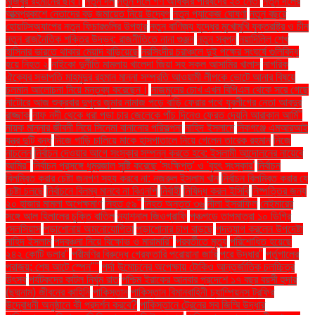
মুজিবুর রহমানের ছবি।
নতুন দল
নতুন দলে গণ অধিকার পরিষদের ২০ নেতা
নতুন দলের
আত্মপ্রকাশে নেতাদের বড় জমায়েত নিয়ে উদ্বেগ
নতুন প্যাকেজ ঘোষণা
নতুন বছরে
হোয়াটসঅ্যাপের নতুন ফিচারগুলির উপহার
নতুন বাণিজ্য যুদ্ধের মুখোমুখি যুক্তরাষ্ট্র ও চীন
নতুন রাজনৈতিক শক্তির উদ্ভব: রাজনীতিতে নানা গুঞ্জন
নতুন স্বপ্ন
নয়াদিল্লি শেখ
হাসিনার ভারতে থাকার মেয়াদ বাড়িয়েছে
নরসিংদীর চরাঞ্চলে দুই পক্ষের সংঘর্ষে গুলিবিদ্ধ
হয়ে নিহত ২
নাইকো দুর্নীতি মামলায় খালেদা জিয়া সহ সকল আসামির খালাস
নাগরিক
ঐক্যের সভাপতি মাহমুদুর রহমান মান্না সম্প্রতি আওয়ামী লীগকে ভোটে আনার বিষয়ে
চলমান আলোচনা নিয়ে মন্তব্য করেছেন।
নাজমুলের চোখ এখন বিপিএল থেকে সরে গেছে
নাটোরে আজ শুক্রবার দুপুরে জুমার নামাজ পড়ে বাড়ি ফেরার পথে যুবলীগের নেতা আবদুর
রাজ্জাক
নাফ নদী থেকে ধরা পড়া চার জেলেকে পাঁচ দিনেও ফেরত দেয়নি আরাকান আর্মি"
নায়ক মান্নার জীবনী নিয়ে সিনেমা বানানোর পরিকল্পনা
নাহিদ ইসলামে
নিকগঞ্জে এমআরআই
যন্ত্র দুটি বন্ধ
নিজে গাড়ি চালিয়ে মাকে হাসপাতালে নিয়ে গেলেন তারেক রহমান
নিজে
নাচলেন
নির্বাচন দেওয়ার আগে সংস্কার সম্পন্ন করতে হবে: ইসলামী আন্দোলনের নায়েবে
আমির"
নির্বাচন প্রসঙ্গে ধূম্রজাল সৃষ্টি করেছে 'সংক্ষিপ্ত' ও 'বৃহৎ সংস্কার'
নির্বাচন
বিলম্বিত করার চেষ্টা জনগণ সহ্য করবে না: নজরুল ইসলাম খান
নির্বাচন বিলম্বিত করার যে
চেষ্টা চলছে
নির্বাচনে বিলম্ব মানবে না বিএনপি
নির্বাহী
নিষিদ্ধ করল ইসিবি
নিষ্পত্তির জন্য
২০ হাজার মামলা অপেক্ষমাণ
নিহত ৫৯"
নিহত অন্তত ৩৬
নীলা ইসরাফিল
নেইমারের
সঙ্গে আল হিলালের চুক্তি বাতিল
ন্যাশনাল জিওগ্রাফি
পঞ্চগড়ে তাপমাত্রা ১০ ডিগ্রি
সেলসিয়াস
পড়াশোনায় অমনোযোগিতা
পড়াশোনার চাপ বাড়ছে
পদত্যাগ করলেন উপদেষ্টা
নাহিদ ইসলাম
পদবঞ্চনা নিয়ে বিক্ষোভ ও মারামারি"
পরবর্তীতে মৃত্যু
পরিশোধিত হয়েছে
২৪২ কোটি ডলার"
পরীমণির বিরুদ্ধে গ্রেফতারি পরোয়ানা জারি
পরে উদ্ধার"
পর্তুগালের
পরাজয়; শেষ আটে স্পেন""
পর্দা উন্মোচনের অপেক্ষায় টোকিও আন্তর্জাতিক চলচ্চিত্র
উৎসব
পর্যটকদের কাটল নির্ঘুম রাত
পশ্চিম ইরাকের আনবার প্রদেশে ১৭ বছর বয়সী হুদার
(ছদ্মনাম) জীবনের কাহিনি
পাকিস্তান
পাকিস্তান বিমানবাহিনী চ্যাম্পিয়নস ট্রফির
উদ্বোধনী অনুষ্ঠানে কী প্রদর্শন করবে?
পাকিস্তানে ট্রেনের সব জিম্মি উদ্ধার