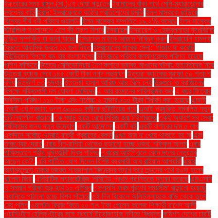
ইফতারের সময় রাসুল (সা.) যে দোয়া পড়তেন
ইয়ামালের বাঁকা পথে মেসি-ম্যারাডোনার
স্বপ্নের বাড়ি
ইরান: ইসরায়েলকে কঠোর প্রতিশোধের হুমকি
ইলন মাস্ককে ছাড়িয়ে
বিশ্বের শীর্ষ ধনী পরিবার ওয়ালটন
ইলন মাস্কের সম্পত্তি ১৯.২% কমেছে
ইলন মাস্কের
স্টারলিংক বাংলাদেশে এলে কী সুফল মিলবে
ইসরায়েল
ইসরায়েল ও হেজবুল্লাহর যুদ্ধবিরতি
চুক্তি সম্পর্কিত যা জানা যাচ্ছে
ইসরায়েল মাইকে আজান নিষিদ্ধ করল
ইসরায়েলি হামলায়
বৈরুতে আবাসিক ভবনে ১১ জন নিহত
ইসরায়েলের সাবেক সেনা: 'গাজায় যা করেছি
উইন্ডিজের বিপক্ষে বড় হার বাংলাদেশের
উড়িরচরে পরিবার কল্যাণকেন্দ্র পরিণত হয়েছে
পুলিশ ফাঁড়িতে
উত্তর মেসিডোনিয়ায় নৈশ ক্লাবে ভয়াবহ আগুনের ঘটনায় হতাহতদের নিয়ে
উত্তরা ব্যাংক দেবে ১৪৫ কোটি টাকা নগদ লভ্যাংশ
উত্তরা ব্যাংকের মুনাফা ৫০ শতাংশ
বৃদ্ধি
উত্তীর্ণ ৮৩
উদ্ধার
উপদেষ্টা হাসান আরিফ আর বেঁচে নেই
উরুগুয়ে ও ব্রাজিলের
বিপক্ষে শক্তিশালী দল ঘোষণা মেসিদের
এ আর রহমানের পারিশ্রমিক কত
এ বছর ফিতরার
সর্বনিম্ন পরিমাণ ১১০ টাকা এবং সর্বোচ্চ ২ হাজার ৮০৫ টাকা নির্ধারণ করা হয়েছে
এআই
এআই এর প্রভাব: গুগল ৩০০০০ কর্মীকে ছাঁটাইয়ের পথে
এআই প্রযুক্তি সম্বলিত নতুন
দুটি ল্যাপটপ বাজারে
এক ম্যাচ হাতে রেখে সিরিজ জয় টাইগারদের
একই অ্যাপে সব সেবা:
পর্যটকদের জন্য নতুন উদ্যোগ
একটি আন্দোলন
একটি বই
একটি বার্গারের দাম ৫ লাখ
একদিনে সর্বোচ্চ ওমরাহ যাত্রী প্রবাহের রেকর্ড
এখন আর না খেয়ে থাকতে হয় না
এবং
তারুণ্যের দ্রোহ
এবার চীন-রাশিয়া থেকেও ছড়ানো হচ্ছে গুজব: শফিকুল আলম
এবার
পাকিস্তানে শহীদ বুদ্ধিজীবী দিবস পালিত
এবারের আইপিএলে কোন দলের নেতৃত্বে
আছেন কে?.
এবি পার্টিতে যোগ দিলেন বিশিষ্ট ব্যবসায়ী আবু রাইয়ান আশয়ারী
এয়ার
অ্যাম্বুলেন্সে ঢাকার হজরত শাহজালাল বিমানবন্দর ত্যাগ করে লন্ডনের পথে রওনা হলেন
খালেদা জিয়া
এশিয়াটিক ল্যাবরেটরিজ লিমিটেড প্রথম প্রান্তিকে মুনাফা করেছে
এসএসসি
ও সমমান পরীক্ষা শুরু হবে ১০ এপ্রিল
এসএসসি ফরম পূরণের সময়সীমা বাড়ানো হয়েছে
এ্যানিকে পাঠানো হচ্ছে বিশ্ব সাঁতারে
ওই দিন বিকেলে অলিউল্লাহকে বাড়ি থেকে তুলে
নেয় পুলিশ
ওয়ালটন ফ্রিজ কিনে ২০ লাখ টাকা পেলেন কলেজ শিক্ষার্থী রাশেদ আলী
ওয়াশিংটনে হেলিকপ্টারের সঙ্গে সংঘর্ষে উড়োজাহাজ নদীতে বিধ্বস্ত
কমিশন দেশের চারটি