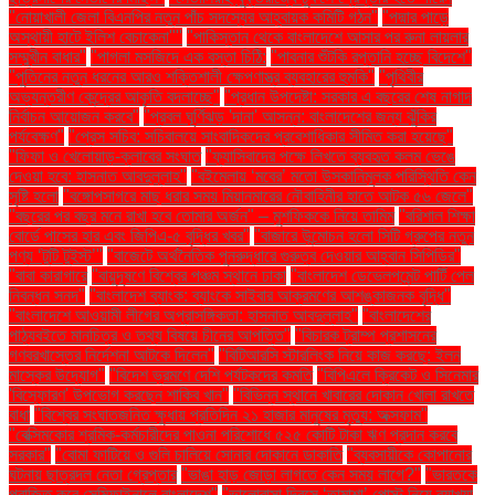
"নোয়াখালী জেলা বিএনপির নতুন পাঁচ সদস্যের আহ্বায়ক কমিটি গঠন"
"পদ্মার পাড়ে
অস্থায়ী হাটে ইলিশ বেচাকেনা"''
"পাকিস্তান থেকে বাংলাদেশে আসার পর রুনা লায়লার
সম্মুখীন বাধার"
"পাগলা মসজিদে এক বস্তা চিঠি:
"পাবনার শুঁটকি রপ্তানি হচ্ছে বিদেশে"
"পুতিনের নতুন ধরনের আরও শক্তিশালী ক্ষেপণাস্ত্র ব্যবহারের হুমকি"
"পৃথিবীর
অভ্যন্তরীণ কেন্দ্রের আকৃতি বদলাচ্ছে"
"প্রধান উপদেষ্টা: সরকার এ বছরের শেষ নাগাদ
নির্বাচন আয়োজন করবে"
"প্রবল ঘূর্ণিঝড় 'দানা' আসন্ন: বাংলাদেশের জন্য ঝুঁকির
পর্যবেক্ষণ"
"প্রেস সচিব: সচিবালয়ে সাংবাদিকদের প্রবেশাধিকার সীমিত করা হয়েছে"
"ফিফা ও খেলোয়াড়-ক্লাবের সংঘাত
"ফ্যাসিবাদের পক্ষে লিখতে ব্যবহৃত কলম ভেঙে
দেওয়া হবে: হাসনাত আবদুল্লাহ"
"বইমেলায় ‘মবের’ মতো উসকানিমূলক পরিস্থিতি কেন
সৃষ্টি হলো
"বঙ্গোপসাগরে মাছ ধরার সময় মিয়ানমারের নৌবাহিনীর হাতে আটক ৫৬ জেলে"
"বছরের পর বছর মনে রাখা হবে তোমার অর্জন" – মুশফিককে নিয়ে তামিম
"বরিশাল শিক্ষা
বোর্ডে পাসের হার এবং জিপিএ-৫ বৃদ্ধির খবর"
"বাজারে উন্মোচন হলো সিটি গ্রুপের নতুন
পণ্য ‘টুটি টুইস্ট’"
"বাজেটে অর্থনৈতিক পুনরুদ্ধারে গুরুত্ব দেওয়ার আহ্বান সিপিডির"
"বাবা কারাগারে
"বায়ুদূষণে বিশ্বের পঞ্চম স্থানে ঢাকা
"বাংলাদেশ ডেভেলপমেন্ট পার্টি পেল
নিবন্ধন সনদ"
"বাংলাদেশ ব্যাংক: ব্যাংকে সাইবার আক্রমণের আশঙ্কাজনক বৃদ্ধি"
"বাংলাদেশে আওয়ামী লীগের অপ্রাসঙ্গিকতা: হাসনাত আবদুল্লাহ"
"বাংলাদেশের
পাঠ্যবইতে মানচিত্র ও তথ্য বিষয়ে চীনের আপত্তি"
"বিচারক ট্রাম্প প্রশাসনের
গণবরখাস্তের নির্দেশনা আটকে দিলেন"
"বিটিআরসি স্টারলিংক নিয়ে কাজ করছে: ইলন
মাস্কের উদ্যোগ"
"বিদেশ ভ্রমণে দেশি পর্যটকদের কমতি
"বিপিএলে ক্রিকেট ও সিনেমার
'বিস্ফোরণ' উপভোগ করছেন শাকিব খান"
"বিভিন্ন স্থানে খাবারের দোকান খোলা রাখতে
বাধা
"বিশ্বের সংঘাতজনিত ক্ষুধায় প্রতিদিন ২১ হাজার মানুষের মৃত্যু: অক্সফাম"
"বেক্সিমকোর শ্রমিক-কর্মচারীদের পাওনা পরিশোধে ৫২৫ কোটি টাকা ঋণ প্রদান করবে
সরকার"
"বোমা ফাটিয়ে ও গুলি চালিয়ে সোনার দোকানে ডাকাতি
"ব্যবসায়ীকে কোপানোর
ঘটনায় ছাত্রদল নেতা গ্রেপ্তার
"ভাঙা হাড় জোড়া লাগতে কেন সময় লাগে?"
"ভারতকে
পরাজিত করে সেমিফাইনালে বাংলাদেশ"
"ভালোবাসা দিবসে ‘তামাশা’ পোস্ট নিয়ে ব্যাখ্যা