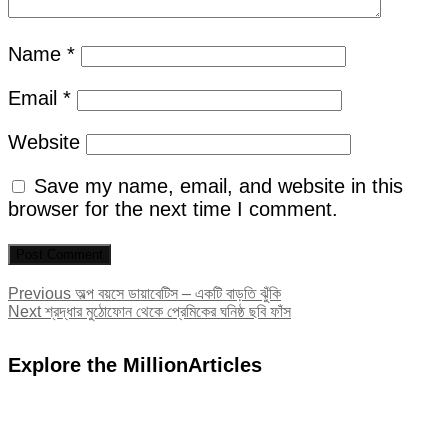
Name
*
Email
*
Website
Save my name, email, and website in this
browser for the next time I comment.
Post
Previous
Previous
অল্প বয়সে ডায়াবেটিস – একটি বাড়তি ঝুঁকি
Next
post:
Next
শ্রদ্ধার মুঠোফোন থেকে প্রেমিকের ঘনিষ্ঠ ছবি ফাঁস
navigation
post:
Explore the MillionArticles