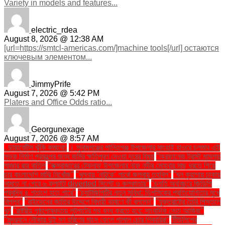
Variety in models and features...
electric_rdea
August 8, 2026 @ 12:38 AM
[url=https://smtcl-americas.com/]machine tools[/url] остаются
ключевым элементом...
JimmyPrife
August 7, 2026 @ 5:42 PM
Platers and Office Odds ratio...
Georgunexage
August 7, 2026 @ 8:57 AM
. ডায়াবেটিস ঝুঁকি কমানো:
। সুনামগঞ্জের শান্তিগঞ্জ উপজেলার সাংহাই হাওরে চলমান এই
সড়ক নির্মাণ প্রকল্পের জন্য জমির ক্ষতিপূরণ দেওয়া দূরের বিষয়
''অরফানেজ ট্রাস্ট মামলায়
সাজার রায় বাতিল
''কক্সবাজারের টেকনাফ উপজেলার নাফ নদীর মোহনায় মাছ ধরতে গিয়ে
চার বাংলাদেশি মাঝি নিখোঁজ''
''খুলনায় ‘নাটুকে’ পার্কে জলবায়ু তহবিল''
''ঘন কুয়াশায় ঢাকায়
নামতে না পেরে ৬ ফ্লাইট diverted সিলেট ও কলকাতায়''
''চলতি অর্থবছরে জিডিপি
প্রবৃদ্ধি ৪ শতাংশ হতে পারে''
''চ্যাটজিপিটির নতুন সুবিধা: ডিপসিকের প্রতিযোগিতার মুখে
বিপ্লব''
''বাইডেনের জাতির উদ্দেশে বিদায়ী ভাষণে কী বললেন''
''যুক্তরাষ্ট্রে তৈরি পিস্তলে
খুন
''রাষ্ট্রীয় পৃষ্ঠপোষকতায় লুটপাটের পথ বন্ধ করতে হবে: সাংবাদিক নেতা আজিজ"
''সুন্দরবনে নৌকায় দুই মণ হরিণের মাংস ফেলে পালাল চোর শিকারিরা''
'টিউলিপের