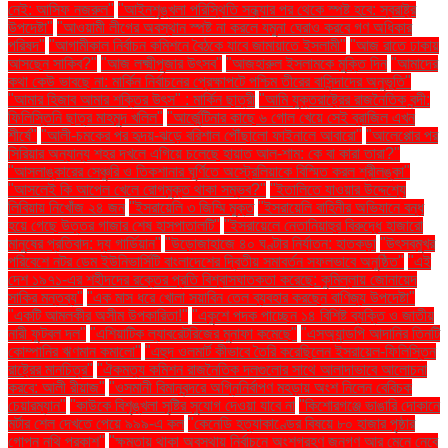
নেই: আসিফ নজরুল"
"আইনশৃঙ্খলা পরিস্থিতি সন্ধ্যার পর থেকে স্পষ্ট হবে: স্বরাষ্ট্র
উপদেষ্টা"
"আওয়ামী লীগের অবস্থান স্পষ্ট না করলে যমুনা ঘেরাও করবে গণ অধিকার
পরিষদ"
"আগামীকাল নির্বাচন কমিশনে বৈঠকে যাবে জামায়াতে ইসলামী"
"আজ রাতে ঢাকায়
আসছেন সাকিব?"
"আজ লক্ষ্মীপূজার উৎসব"
"আজহারুল ইসলামকে মুক্তি দিন
"আমাদের
কথা কেউ ভাবছে না: মার্কিন নির্বাচনের প্রেক্ষাপটে পশ্চিম তীরের বাসিন্দাদের অনুভূতি"
"আমার হিজাব আমার শক্তির উৎস" : মার্কিন ছাত্রী
"আমি যুক্তরাষ্ট্রের রাজনৈতিক বন্দী:
ফিলিস্তিনি ছাত্র মাহমুদ খলিল"
"আর্জেন্টিনার কাছে ৬ গোল খেয়ে সেই ব্রাজিল এখন
শীর্ষে"
"আলী-চমকের পর হৃদয়-ঝড়ে বরিশাল পৌঁছালো ফাইনালে আবারো"
"আলেপ্পোর পর
সিরিয়ার অন্যান্য শহর দখলে এগিয়ে চলেছে হায়াত আল-শাম: কে বা কারা তারা?"
"আসলাঙ্কারের সেঞ্চুরি ও তিকশানার ঘূর্ণিতে অস্ট্রেলিয়াকে বিস্মিত করল শ্রীলঙ্কা"
"আসলেই কি আপেল খেলে রোগমুক্ত থাকা সম্ভব?"
"ইতালিতে যাওয়ার উদ্দেশ্যে
লিবিয়ায় নিখোঁজ ২৪ জন
"ইসরায়েলি ৩ জিম্মি মুক্ত
"ইসরায়েলি বাহিনীর অভিযানে বন্ধ
হয়ে গেছে উত্তর গাজার শেষ হাসপাতালটি"
"ইসরায়েলে নেতানিয়াহুর বিরুদ্ধে হাজারো
মানুষের প্রতিবাদ: দ্য গার্ডিয়ান"
"উড়োজাহাজে ৪০ ঘণ্টার নির্যাতন: হাতকড়া
"উৎসবমুখর
পরিবেশে নটর ডেম ইউনিভার্সিটি বাংলাদেশের দ্বিতীয় সমাবর্তন সফলভাবে অনুষ্ঠিত"
"এই
দেশ ১৯৭১-এর শহীদদের রক্তের প্রতি বিশ্বাসঘাতকতা করেছে: কুমিল্লায় জোনায়েদ
সাকির মন্তব্য"
"এক মাস ধরে খোলা সয়াবিন তেল ব্যবহার করছেন বাণিজ্য উপদেষ্টা"
"একটি আমলকীর অসীম উপকারিতা!"
"একুশে পদক পাচ্ছেন ১৪ বিশিষ্ট ব্যক্তি ও জাতীয়
নারী ফুটবল দল"
"এশিয়াটিক ল্যাবরেটরিজের মুনাফা কমেছে"
"এসঅ্যান্ডপি আদানির তিনটি
কোম্পানির ঋণমান কমালো"
"এহুদ ওলমার্ট কীভাবে তৈরি করেছিলেন ইসরায়েল-ফিলিস্তিন
রাষ্ট্রের মানচিত্র"
"ঐকমত্য কমিশন রাজনৈতিক দলগুলোর সাথে আলাদাভাবে আলোচনা
করবে: আলী রীয়াজ"
"ওসমানী বিমানবন্দরে অগ্নিনির্বাপণ মহড়ায় অংশ নিলেন বেবিচক
চেয়ারম্যান"
"কাউকে বিশৃঙ্খলা সৃষ্টির সুযোগ দেওয়া যাবে না
"কিশোরগঞ্জে ভাঙারি দোকানে
মর্টার শেল দেখতে পেয়ে ৯৯৯-এ কল
"কেনেডি হত্যাকাণ্ডের বিষয়ে ৮০ হাজার পৃষ্ঠার
গোপন নথি প্রকাশ"
"ক্ষমতায় থাকা অবস্থায় নির্বাচনে অংশগ্রহণ জনগণ আর মেনে নেবে