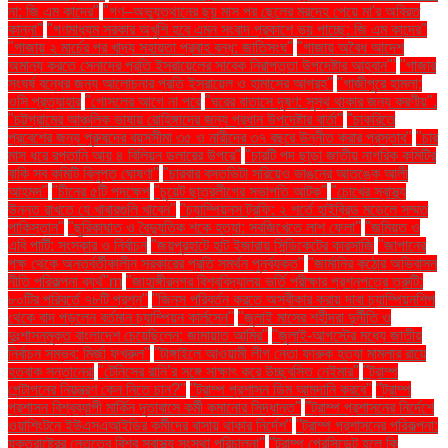
না: জি এম কাদের"
"গণ–অভ্যুত্থানের ছয় মাস পর ছেলের মরদেহ পেয়ে মা'র অবিরত
কান্না"
"গণমাধ্যম সরকার অখুশি হবে এমন সংবাদ প্রকাশে ভয় পাচ্ছে: জি এম কাদের"
"গাজায় ২ মার্চের পর খাদ্য সহায়তা প্রবাহ বন্ধ: জাতিসংঘ"
"গাজায় অবৈধ আদেশ
অমান্য করতে সেনাদের প্রতি ইসরায়েলের সাবেক নিরাপত্তা উপদেষ্টার আহ্বান"'
"গাজার
সংঘর্ষ বন্ধের জন্য আলোচনার প্রতি ইসরায়েল ও হামাসের আগ্রহ"
"গাজীপুরে হামলা:
ওসি প্রত্যাহার
"গোসলের আগে না পরে
"ঘরের বাতাসে দূষণ: সুস্থ থাকার জন্য করণীয়".
"চট্টগ্রামের আঞ্চলিক ভাষায় রোহিঙ্গাদের জন্য প্রধান উপদেষ্টার বার্তা"
"চাকরিতে
প্রবেশের জন্য পুরুষদের বয়সসীমা ৩৫ ও নারীদের ৩৭ বছরে উন্নীত করার প্রস্তাব"
"চার
মাস ধরে রপ্তানি আয় ৪ বিলিয়ন ডলারের উপরে"
"চারটি পদ ছাড়া জাতীয় নাগরিক কমিটির
বাকি সব কমিটি বিলুপ্ত ঘোষণা"
"চারবার বসতভিটা সরিয়েও ভাঙনের আতঙ্কে আলী
আহমদ"
"চীনের ৫টি পদক্ষেপ
"চুয়েট ছাত্রলীগের সভাপতি আটক"
"চোখের স্বাস্থ্য
উন্নত রাখতে যে খাবারগুলি খাবেন"
"চ্যাম্পিয়নস ট্রফি: ২ শর্তে হাইব্রিড মডেলে সম্মত
পাকিস্তান"
"ছুরিকাঘাত ও বৈদ্যুতিক শকে হত্যা: সবজিখেতে লাশ ফেলা"
"জমিয়ত ও
এবি পার্টি: সংস্কার ও নির্বাচন
"জয়পুরহাটে হাট ইজারায় সিন্ডিকেটের কারসাজি
"জাপানের
পক্ষ থেকে অন্তর্বর্তীকালীন সরকারের প্রতি সমর্থন পুনর্ব্যক্ত"
"জার্মানির কঠোর অভিবাসন
নীতি পরিকল্পনা ব্যর্থ"m
"জাহাঙ্গীরনগর বিশ্ববিদ্যালয় ভর্তি পরীক্ষার প্রশ্নপত্রে ত্রুটি:
৮০টির পরিবর্তে ৭৮টি প্রশ্ন"
"জিনস পরিবর্তন করতে অস্বীকার করায় দাবা চ্যাম্পিয়নশিপ
থেকে বাদ পড়লেন বর্তমান চ্যাম্পিয়ন কার্লসেন"
"জুলাই মাসের শহীদরা দুর্নীতি ও
দুঃশাসনমুক্ত বাংলাদেশ চেয়েছিলেন: জামায়াত আমির"
"জুলাই-আগস্টের মধ্যে জাতীয়
নির্বাচন সম্ভব: মির্জা ফখরুল"
"টাঙ্গাইলে আওয়ামী লীগ নেতা ফারুক হত্যা মামলার রায়ে
হতবাক সন্তানেরা
"টেনিসের রানি’র সঙ্গে সাক্ষাৎ করে উচ্ছ্বসিত নেইমার"
"ট্রাম্প
পেন্টাগনের নিয়ন্ত্রণ কেন নিতে চান?"
"ট্রাম্প প্রশাসন ডিম আমদানি করবে"
"ট্রাম্প
প্রশাসন বিশ্বব্যাপী মার্কিন দূতাবাসে কর্মী কমানোর সিদ্ধান্ত"
"ট্রাম্প প্রশাসনের নির্দেশে
ওয়াশিংটনে ইউএসএআইডির কর্মীদের বাসায় থাকার নির্দেশ"
"ট্রাম্প প্রশাসনের পরিকল্পনা:
যুক্তরাষ্ট্রের নেতৃত্বে বিশ্ব স্বাস্থ্য সংস্থা পরিচালনা"
"ট্রাম্প প্রেসিডেন্ট হলে কি