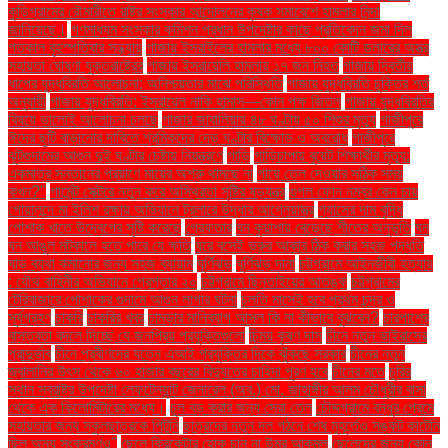
কুড়িগ্রামের রৌমারীতে রাষ্ট্র সংস্কার আন্দোলনের কৃষক সমাবেশে হামলার নিন্দা
জানিয়েছে।
গণমাধ্যম সংস্কার কমিশন প্রধান উপদেষ্টার কাছে প্রতিবেদন জমা দিল
গতকাল বৃহস্পতিবার সন্ধ্যায়
গাজায় ইসরাইলের হামলার মধ্যে ৮০০ কোটি ডলারের অস্ত্র
সহায়তা ঘোষণা যুক্তরাষ্ট্রের
গাজায় ইসরায়েলি হামলায় ১৭ জন নিহত
গাজায় দ্বিতীয়
ধাপের যুদ্ধবিরতি আলোচনা: অনিশ্চয়তার মাঝে পরিস্থিতি
গাজায় যুদ্ধবিরতি চুক্তির শর্ত
অনুযায়ী
গাজায় যুদ্ধবিরতি: ইসরায়েল নাকি হামাস—কোন পক্ষ জিতল
গাজায় যুদ্ধবিরতির
বিষয়ে ভালোই আলোচনা চলছে
গাজার জাবালিয়ায় ৪৮ ঘণ্টায় ৫০ শিশুর মৃত্যু
গাজীপুরে
ঈদের ছুটি বাড়ানোর দাবিতে শ্রমিকদের দেড় ঘণ্টার বিক্ষোভ ও অবরোধ
গাজীপুরে
ঝুটগুদামের আগুন দুই ঘণ্টার চেষ্টায় নিয়ন্ত্রণে
গাড়ি
গাড়িচাপায় বুয়েট শিক্ষার্থীর মৃত্যু:
একমাত্র সন্তানের প্রয়াণে মায়ের অশ্রু থামছে না
গায়ে তেল দেওয়ার সঠিক সময়
কখন?"
গার্মেন্ট সেক্টরে নতুন করে অস্থিরতা সৃষ্টির ষড়যন্ত্র
গুগল ফোন নম্বর কেন চায়
গোয়ালন্দে মা ইলিশ রক্ষায় অভিযানে ট্রলারে উদ্ধার আগ্নেয়াস্ত্র
গ্যাসের দাম বৃদ্ধি
পোশাক খাতে উদ্বেগের সৃষ্টি করেছে
গ্রেফতার
ঘন কুয়াশায় বেড়েছে শীতের অনুভূতি
ঘন
ঘন আঙুল মটকালে হতে পারে যে ক্ষতি
ঘরে বসেই ভ্রুর আকার ঠিক করার সহজ পদ্ধতি
ঘাড় ব্যথা কমানোর জন্য সহজ ব্যায়াম
ঘূর্ণিঝড়
ঘূর্ণিঝড় দানা
চট্টগ্রামে আইনজীবী হত্যায়
: যৌথ বাহিনীর অভিযানে গ্রেপ্তার ২০
চট্টগ্রামে ছিনতাইয়ের আতঙ্ক
চট্টগ্রামের
টেরিবাজারে পোশাকের গুদামে আগুন লাগার ঘটনা
চলতি মাসেই হবে প্রথম চন্দ্র ও
সূর্যগ্রহণ
চাকরি
চাকরির খবর
চামড়ার মানিব্যাগ আসল কি না কীভাবে বুঝবেন?
চারপাশের
বাস্তবতা বদলে দিচ্ছে যে জনপ্রিয় প্রযুক্তিগুলো
চিন্ময় কৃষ্ণ দাস
চীনে নতুন ভাইরাসের
প্রাদুর্ভাব
চীনে প্রবীণদের যত্নে এআই প্রযুক্তির দিকে ঝুঁকছে সরকার
চীনের নতুন
জ্বালানির উৎস থেকে ৬০ হাজার বছরের বিদ্যুতের চাহিদা পূরণ হবে
চীনের মতে
চুরির
স্থান স্বরাষ্ট্র উপদেষ্টা লেফটেন্যান্ট জেনারেল (অব.) মো. জাহাঙ্গীর আলম চৌধুরীর বাসা
থেকে এক কিলোমিটারের মধ্যে।
চুল বড় করার জন্য সেরা তেল
চৌদ্দগ্রামে বন্ধুর প্রেমে
সহায়তার জন্য স্কুলছাত্রকে পিটুনি
ছাত্রদের নতুন দল গঠনে শেষ মুহূর্তেও সঙ্কট কাটেনি
ছিল অন্য সংক্রমণও"
ছেলে ক্রিকেটার হোক চান না উমর আকমল
ছেলেদের জন্য কোন