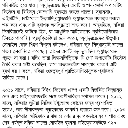
পরিবর্তিত হয়ে যায়। অ্যান্ড্রয়েড ছিল একটি ওপেন-সোর্স অপারেটিং
সিস্টেম যা বিভিন্ন কোম্পানি ব্যবহার করতে পারত। স্যামসাং,
এইচটিসি, মটোরোলা ইত্যাদি ব্র্যান্ডগুলি অ্যান্ড্রয়েড ব্যবহার করতে
শুরু করে এবং এটি ব্যাপক জনপ্রিয়তা লাভ করে। অন্যদিকে, নকিয়া
সিমবিয়ানেই আটকে ছিল, যা আধুনিক স্মার্টফোনের প্রতিযোগিতায়
টিকতে পারেনি। প্রযুক্তিবিদরা মনে করেন, অ্যান্ড্রয়েডের উত্থান
মোবাইল ফোন শিল্পে বিপ্লব ঘটালেও, নকিয়ার ভুল সিদ্ধান্তই তাদের
পতন ত্বরান্বিত করেছে। তাদের একটি বড় ভুল ছিল অ্যান্ড্রয়েড
গ্রহণ না করা। যদিও তারা লিনাক্সভিত্তিক ‘মি গো’ অপারেটিং সিস্টেম
তৈরি করার চেষ্টা করেছিল, তবে অভ্যন্তরীণ সমস্যার কারণে এটি
ব্যর্থ হয়। ফলে, নকিয়া গুরুত্বপূর্ণ প্রতিযোগিতামূলক প্ল্যাটফর্ম
হারিয়ে ফেলে।
২০১১ সালে, নকিয়ার সিইও স্টিফেন এলপ একটি বিতর্কিত সিদ্ধান্ত
নেন এবং মাইক্রোসফটের সঙ্গে অংশীদারিত্ব স্থাপন করেন। ২০১২
সালে, নকিয়ার লুমিয়া সিরিজ উইন্ডোজ ফোনের জন্য প্রশংসিত
হলেও, তার সীমাবদ্ধতা গ্রাহকদের আকর্ষণ হারাতে শুরু করে। ২০১৩
সালে, নকিয়ার স্মার্টফোনের বাজারে শেয়ার ব্যাপকভাবে হ্রাস পায় এবং
শেষ পর্যন্ত নকিয়া তাদের মোবাইল ব্যবসা মাইক্রোসফটকে ৭২০