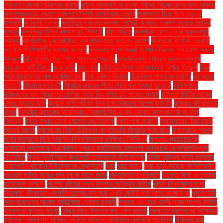
প্রদেশ গঠনের পরিকল্পনা করছে
কয়লা আমদানি না হওয়া পর্যন্ত বিদ্যুৎকেন্দ্র বন্ধ থাকবে
কয়লাসঙ্কটের কারণে বন্ধ মহেশখালী তাপবিদ্যুৎ কেন্দ্র
করমজলে তিন দিনে ৭৫০০
দর্শনার্থী
কর্ণফুলী টানেল
কলসিন্দুর গ্রামের অদম্য মেয়েরা আবারও প্রমাণ করেছে তাদের
দক্ষতা
কলাম্বিয়া বিশ্ববিদ্যালয়ের শিক্ষার্থী
কাঁচা মরিচে
কানপাকা রোগ - এক গুরুত্বপুর্ণ
সমস্যা
কানাডাকে যুক্তরাষ্ট্রের অঙ্গরাজ্য হতে বললেন ট্রাম্প
কানাডায় নিখোঁজ প্রবাসী
বাংলাদেশি শিক্ষার্থীর মরদেহ উদ্ধার
কানাডার প্রধানমন্ত্রী জাস্টিন ট্রুডো পদত্যাগ করতে
যাচ্ছেন
কান্ট ও হিউমের দর্শনে গাজালির প্রভাব
কাভার্ডভ্যান-মোটরসাইকেল সংঘর্ষে
ছাত্রদল কর্মী নিহত
কার ক্ষতি
কার লাভ
কারিগরি শিক্ষা অধিদপ্তরে বিশাল নিয়োগ
কিছু
অধিনায়কত্বের নাম অনুমিত ছিল
কিছু ইঙ্গিত মিলছে
কিডনিতে পাথর ও করণীয়
কী আছে
তাতে?
কীভাবে খাবেন?
কীভাবে বুঝবেন শীতে পানি কম খাওয়া হচ্ছে?
কুড়িগ্রামে
দরিদ্রদের চাল বিতরণের তালিকা নিয়ে বিএনপির দুই পক্ষের সংঘর্ষ
কুমিল্লা সিটির সাবেক
মেয়র সূচনার জমি
কুয়েটে ভর্তি পরীক্ষা উপলক্ষে বিমানের বিশেষ ফ্লাইট
কৃত্রিম বুদ্ধিমত্তা
কৃষক
কেন্দ্রীয় ব্যাংকের নির্দেশনায় ট্রেজারি বিল ও বন্ড কেনায় ব্যাংকের ফি ও চার্জ
নির্ধারণ"
কোন কথায় রেগে গেলেন জেলেনস্কি
কোন পক্ষ হারল?
ক্যানসারের টিকা নিয়ে
আশার আলো
ক্যান্সারের বিকল্প চিকিৎসা পদ্ধতিগুলি কীভাবে কাজ করে
ক্লাসরুমে প্রথম
বর্ষের ছাত্রকে বিয়ে করলেন বিশ্ববিদ্যালয় শিক্ষিকা (ভিডিও)
ক্ষমতার প্রাতিষ্ঠানিক
ভারসাম্য প্রতিষ্ঠায় বিএনপিসহ প্রধান রাজনৈতিক দলগুলো সংবিধানে যে পরিবর্তনগুলো
চেয়েছিল
ক্ষুদ্র নৃ-তাত্বিক জনগোষ্ঠী চাকমাদের জীবনযাত্রা
খনিজ চুক্তির জন্য শুক্রবার
ওয়াশিংটন যাচ্ছেন ইউক্রেনের প্রেসিডেন্ট
খবর
খরচ কত?
খরচ বহন করেছে বিসিসিআই"
খাওয়ার বাইরে আরও কত কাজে লাগে ডিম!
খাদ্যাভ্যাসে পরিবর্তন
খালেদা জিয়া ও তারেক
রহমানকে খালাস''
খালেদা জিয়ার নতুন মামলার কার্যক্রম বাতিল
খুলনা বিশ্ববিদ্যালয়ের
স্থাপনা: জীবনানন্দ–জগদীশচন্দ্রের নাম মুছে এখন কেউই দায় নিতে চাচ্ছেন না
খুলনা সিটি
করপোরেশনের সাবেক কাউন্সিলর গোলাম রব্বানী
খুলনায় ৭৪ বছর বয়সী সাজাপ্রাপ্ত ইউপি
সদস্যকে কুপিয়ে হত্যা
খেজুর দিয়ে ইফতার করা কেন ভালো
খেলাফত মজলিসের বিক্ষোভ:
ধর্ষকের ‘প্রকাশ্যে শাস্তি’ দাবিতে বায়তুল মোকাররম এলাকায় প্রতিবাদ
গণতন্ত্র মঞ্চ