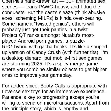
UberPie’s hand-drawn art — 30+ animated sex
scenes — leans PAWG-heavy, and I dug the
conquests. But the cast’s sleaze (think abusive
exes, scheming MILFs) is kinda over-bearing.
Some name it “twisted genius“, others will
probably just get their panties in a twist.
Project QT ranks amongst Nutaku’s most-
played Android porn games, a puzzle-
RPG hybrid with gacha hooks. It’s like a souped-
up version of Candy Crush (with further tits). I’m
a desktop diehard, but mobile-first sex games
are storming 2025. It’s a spicy merge game
where you combine similar objects to get higher
ones to improve your gameplay.
For added spice, Booty Calls is appropriate with
Lovense sex toys for an immersive experience.
Patience is key to progressing except you’re
willing to spend on microtransactions. Apart from
the principle story, which is lengthy and