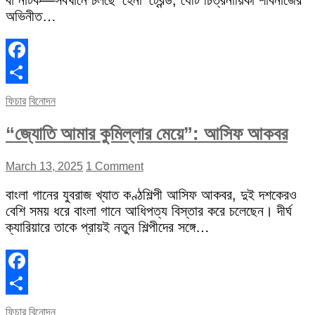
বা নাটক—সবখানে চলছে ‘হেনা’ ট্রেন্ড, যেটি চিত্রনায়িকা শাবনাজের
অভিনীত…
Facebook
Share
ফিচার
বিনোদন
“জ্যোতি আমার কুমিল্লার মেয়ে”: আসিফ আকবর
March 13, 2025
1 Comment
বাংলা গানের যুবরাজ খ্যাত কণ্ঠশিল্পী আসিফ আকবর, দুই দশকেরও
বেশি সময় ধরে বাংলা গানে আধিপত্য বিস্তার করে চলেছেন। দীর্ঘ
ক্যারিয়ারে তাকে প্রায়ই নতুন শিল্পীদের সঙ্গে…
Facebook
Share
ফিচার
বিনোদন