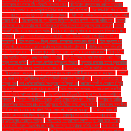
আইফোন উৎপাদনে কী পরিবর্তন আসতে পারে"
"ডিজিটাল উদ্ভাবনের নৈতিক ব্যবহার:
সামাজিক সংহতি ও অন্তর্ভুক্তি নিশ্চিতকরণে একটি কর্মশালা"
"ডিপ্লোমা ডিগ্রি বাতিলের
পর এবার গ্রেফতার হলেন ইস্তাম্বুলের মেয়র"
"ডিসি পদে কর্মকর্তাদের আগ্রহ হঠাৎ কমার
কারণ কী?"
"ডিসেম্বরের মধ্যে জেলার বিভিন্ন স্থানে কমিটি গঠনের পরিকল্পনা"
"ঢাকার
ইজতেমা থেকে ফেরার পথে পশ্চিমবঙ্গে মুসলিম তরুণকে আক্রান্ত করা হয়েছে"
"ঢাকার
জাহাঙ্গীর টাওয়ারে ক্যাফেতে আগুন
"ঢাকার রাস্তায় ধুলোর কারণে বাড়ছে শিশুদের স্বাস্থ্য
সমস্যা"
"তত্ত্বাবধায়ক সরকার ব্যবস্থা নিয়ে ৩টি রিভিউ আবেদন শুনানির তারিখ ১৭
নভেম্বর"
"তিন দশকে ৩০ বিশ্ব রেকর্ড: জাকেরের অসাধারণ কীর্তি"
"তিন সপ্তাহ পর
মুক্তিপণের ২৫ লাখ টাকা দেওয়ার পর তরুণের লাশ উদ্ধার"
"থাইরয়েড সম্পর্কিত ৫টি
প্রচলিত ভুল ধারণা"
"দিনাজপুরে মৌসুম শেষেও সুগন্ধি ধানের দাম হ্রাস"
"দীপু মনি ও
তাঁর স্বামীর বিরুদ্ধে দুদকের মামলা দায়ের"
"দুই প্ল্যাটফর্মের সমানসংখ্যক নেতা নিয়ে
নতুন দলের কমিটি
"দুটি আলংকারিক উদ্ভিদের বিবরণ"
"দুদকের মামলায় ইয়াবা ব্যবসায়ীর
৭৬ লাখ টাকার অবৈধ সম্পদ উদ্ধারের দাবি
"দেশে এইচএমপিভি ভাইরাসে আক্রান্ত এক
নারী মৃত্যুবরণ করেছেন
"দেশে বছরে প্রায় ৩ লাখ কোটি টাকার শুল্ক ও কর ছাড়"
"নওগাঁয়
১৬ বছর পর ছাত্রশিবিরের প্রতিষ্ঠাবার্ষিকী প্রকাশ্যে উদযাপিত"
"নতুন ছাত্রসংগঠনের
যাত্রা শুরু
"নর্থ মেসিডোনিয়ার নৈশক্লাবে অগ্নিকাণ্ড
"নাটোরে যুবলীগ নেতাকে পিটুনি
দিয়ে পুলিশে সোপর্দ করল ছাত্র-জনতা"
"নানা পদক্ষেপ সত্ত্বেও চীনের তরুণ-তরুণীরা
বিয়ের প্রতি আগ্রহ হারাচ্ছে"
"নিভৃতপল্লির নারীদের তৈরি জুতা পাচ্ছে আন্তর্জাতিক
বাজারে"
"নির্বাচন নিয়ে বিতর্ক করছে একটি রাজনৈতিক দল: রিজভী"
"নির্বাচনের তারিখ
রাজনৈতিক দলগুলোর চাওয়ার ভিত্তিতে নির্ধারিত হবে: প্রেস সচিব"
"নির্বাচনের সময়সীমা
নির্ধারণ করবে সরকার ও রাজনৈতিক দলগুলো: জাতিসংঘের দূত"
"নির্বাচিত সরকারই
সর্বোত্তম সরকার: মির্জা ফখরুল"
"নিষিদ্ধ ঘোষণার পর ভোরবেলায় ঢাকার রাস্তায়
ছাত্রলীগের নেতাদের মিছিল"
"নেতানিয়াহু যুক্তরাজ্যে ঢুকলে গ্রেপ্তার হতে পারেন
"নোয়াখালী জেলা বিএনপির নতুন পাঁচ সদস্যের আহ্বায়ক কমিটি গঠন"
"পদ্মার পাড়ে
অস্থায়ী হাটে ইলিশ বেচাকেনা"''
"পাকিস্তান থেকে বাংলাদেশে আসার পর রুনা লায়লার