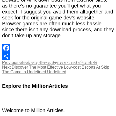
as there’s no guarantee you’ll get what you
expect. I suggest you avoid them altogether and
seek for the original game dev’s website.
Browser games are often much less hassle
since there isn’t any download process, and they
don’t take up any storage.
Facebook
Post
Previous
Previous
জাহাজটি কাছে থাকলেও, উদ্ধারের জন্য কেউ এগিয়ে আসেনি
Share
Next
post:
Next
Discover The Most Effective Low-cost Escorts At Skip
navigation
post:
The Game In Undefined Undefined
Explore the MillionArticles
Welcome to Million Articles.