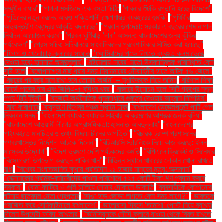
সম্মুখীন বাধার"
"পাগলা মসজিদে এক বস্তা চিঠি:
"পাবনার শুঁটকি রপ্তানি হচ্ছে বিদেশে"
"পুতিনের নতুন ধরনের আরও শক্তিশালী ক্ষেপণাস্ত্র ব্যবহারের হুমকি"
"পৃথিবীর
অভ্যন্তরীণ কেন্দ্রের আকৃতি বদলাচ্ছে"
"প্রধান উপদেষ্টা: সরকার এ বছরের শেষ নাগাদ
নির্বাচন আয়োজন করবে"
"প্রবল ঘূর্ণিঝড় 'দানা' আসন্ন: বাংলাদেশের জন্য ঝুঁকির
পর্যবেক্ষণ"
"প্রেস সচিব: সচিবালয়ে সাংবাদিকদের প্রবেশাধিকার সীমিত করা হয়েছে"
"ফিফা ও খেলোয়াড়-ক্লাবের সংঘাত
"ফ্যাসিবাদের পক্ষে লিখতে ব্যবহৃত কলম ভেঙে
দেওয়া হবে: হাসনাত আবদুল্লাহ"
"বইমেলায় ‘মবের’ মতো উসকানিমূলক পরিস্থিতি কেন
সৃষ্টি হলো
"বঙ্গোপসাগরে মাছ ধরার সময় মিয়ানমারের নৌবাহিনীর হাতে আটক ৫৬ জেলে"
"বছরের পর বছর মনে রাখা হবে তোমার অর্জন" – মুশফিককে নিয়ে তামিম
"বরিশাল শিক্ষা
বোর্ডে পাসের হার এবং জিপিএ-৫ বৃদ্ধির খবর"
"বাজারে উন্মোচন হলো সিটি গ্রুপের নতুন
পণ্য ‘টুটি টুইস্ট’"
"বাজেটে অর্থনৈতিক পুনরুদ্ধারে গুরুত্ব দেওয়ার আহ্বান সিপিডির"
"বাবা কারাগারে
"বায়ুদূষণে বিশ্বের পঞ্চম স্থানে ঢাকা
"বাংলাদেশ ডেভেলপমেন্ট পার্টি পেল
নিবন্ধন সনদ"
"বাংলাদেশ ব্যাংক: ব্যাংকে সাইবার আক্রমণের আশঙ্কাজনক বৃদ্ধি"
"বাংলাদেশে আওয়ামী লীগের অপ্রাসঙ্গিকতা: হাসনাত আবদুল্লাহ"
"বাংলাদেশের
পাঠ্যবইতে মানচিত্র ও তথ্য বিষয়ে চীনের আপত্তি"
"বিচারক ট্রাম্প প্রশাসনের
গণবরখাস্তের নির্দেশনা আটকে দিলেন"
"বিটিআরসি স্টারলিংক নিয়ে কাজ করছে: ইলন
মাস্কের উদ্যোগ"
"বিদেশ ভ্রমণে দেশি পর্যটকদের কমতি
"বিপিএলে ক্রিকেট ও সিনেমার
'বিস্ফোরণ' উপভোগ করছেন শাকিব খান"
"বিভিন্ন স্থানে খাবারের দোকান খোলা রাখতে
বাধা
"বিশ্বের সংঘাতজনিত ক্ষুধায় প্রতিদিন ২১ হাজার মানুষের মৃত্যু: অক্সফাম"
"বেক্সিমকোর শ্রমিক-কর্মচারীদের পাওনা পরিশোধে ৫২৫ কোটি টাকা ঋণ প্রদান করবে
সরকার"
"বোমা ফাটিয়ে ও গুলি চালিয়ে সোনার দোকানে ডাকাতি
"ব্যবসায়ীকে কোপানোর
ঘটনায় ছাত্রদল নেতা গ্রেপ্তার
"ভাঙা হাড় জোড়া লাগতে কেন সময় লাগে?"
"ভারতকে
পরাজিত করে সেমিফাইনালে বাংলাদেশ"
"ভালোবাসা দিবসে ‘তামাশা’ পোস্ট নিয়ে ব্যাখ্যা
দিলেন উপদেষ্টা ফরিদা আখতার"
"ভিনিসিয়ুসকে সৌদি ক্লাবে যাওয়া থেকে বিরত রাখতে