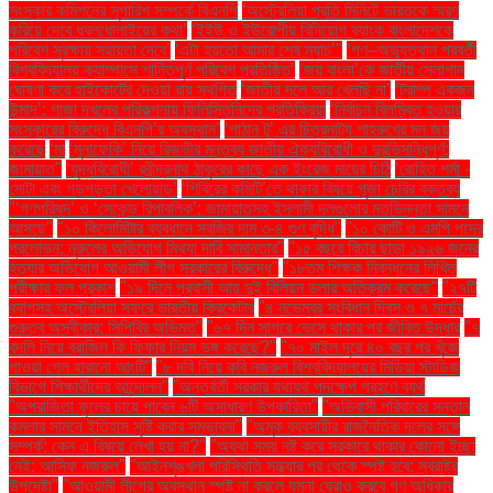
সংস্কার কমিশনের সুপারিশ সম্পর্কে বিএনপি
‘অস্ট্রেলিয়া প্রতি মিনিটে ভারতকে স্মরণ
করিয়ে দেবে ধবলধোলাইয়ের কথা’
‘ইইউ ও ইউরোপীয় বিনিয়োগ ব্যাংক বাংলাদেশকে
পরিবেশ সুরক্ষায় সহায়তা দেবে’
‘এটা হয়তো আমার শেষ ম্যাচ’"
‘গণ–অভ্যুত্থান পরবর্তী
বিশ্ববিদ্যালয় ক্যাম্পাসে শান্তিপূর্ণ পরিবেশ প্রতিষ্ঠিত’
‘জয় বাংলা’কে জাতীয় স্লোগান
ঘোষণা করে হাইকোর্টের দেওয়া রায় স্থগিত
‘জাতীয় দলে আর খেলছি না’
‘ট্রাম্প একজন
উন্মাদ’: গাজা দখলের পরিকল্পনায় ফিলিস্তিনিদের প্রতিক্রিয়া
‘নির্বাচন বিলম্বিত হওয়ার
সংস্কারের বিরুদ্ধে বিএনপি’র অবস্থান’
‘পাঠান টু’ এর চিত্রনাট্য শাহরুখের মন জয়
করেছে
‘মা
‘মুনাফেকি’ নিয়ে রিজভীর মন্তব্য জাতীয় ঐক্যবিরোধী ও দুরভিসন্ধিপূর্ণ:
জামায়াত"
‘যুদ্ধবিরোধী’ রবীন্দ্রনাথ ঠাকুরের কাছে এক ইংরেজ মায়ের চিঠি
‘রোহিত শর্মা -
মোটা এবং গড়পড়তা খেলোয়াড়’
‘শিবিরের কমিটি’তে থাকার বিষয়ে পূজা চেরির বক্তব্য
"‘গণপরিষদ’ ও ‘সেকেন্ড রিপাবলিক’: জামায়াতসহ ইসলামী দলগুলোর মতভিন্নতা সামনে
আসছে"
"১০ কিলোমিটার ব্যবধানে সবজির দাম ৩-৪ গুণ বৃদ্ধি"
"১০ কোটি ও এমপি পদের
প্রলোভন: নুরুলের অভিযোগ মিথ্যা দাবি সামান্তার"
"১৫ বছরে বিচার ছাড়া ১৯২৬ জনের
হত্যার অভিযোগ আওয়ামী লীগ সরকারের বিরুদ্ধে"
"১৮তম শিক্ষক নিবন্ধনের লিখিত
পরীক্ষার ফল প্রকাশ
"১৯ দিনে প্রবাসী আয় দুই বিলিয়ন ডলার অতিক্রম করেছে"
"২৭টি
ব্যাগসহ অস্ট্রেলিয়া সফরে ভারতীয় ক্রিকেটার
"৪ নভেম্বর সংবিধান দিবস ও ৭ মার্চের
গুরুত্ব অস্বীকার: সিপিবির অভিমত"
"৬৭ দিন সাগরে ভেসে থাকার পর জীবিত উদ্ধার
"৭
বদলি নিয়ে ব্রাজিল কি ফিফার নিয়ম ভঙ্গ করেছে?"
"৭০ মাইল দূরে ৪০ বছর পর খুঁজে
পাওয়া গেল হারানো আংটি"
"৮ দবি নিয়ে কবি নজরুল বিশ্ববিদ্যালয়ের মিডিয়া স্টাডিজ
বিভাগে শিক্ষার্থীদের আন্দোলন"
"অন্তর্বর্তী সরকার যথাযথ পদক্ষেপ গ্রহণে ব্যর্থ
"অপরাজিতা ফুলের চায়ে পাবেন ৬টি অসাধারণ উপকারিতা"
"অভিবাসী পরিবারের সন্তান
কমলার সামনে ইতিহাস সৃষ্টি করার সম্ভাবনা"
"অমুক ব্যবসায়ীর রাজনৈতিক দলের সঙ্গে
সম্পর্ক: কেন এ বিষয়ে লেখা হয় না?"
"অযথা সময় নষ্ট করে সরকারে থাকার কোনো ইচ্ছা
নেই: আসিফ নজরুল"
"আইনশৃঙ্খলা পরিস্থিতি সন্ধ্যার পর থেকে স্পষ্ট হবে: স্বরাষ্ট্র
উপদেষ্টা"
"আওয়ামী লীগের অবস্থান স্পষ্ট না করলে যমুনা ঘেরাও করবে গণ অধিকার