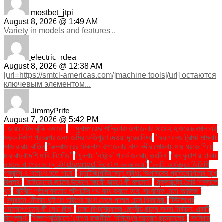
mostbet_jtpi
August 8, 2026 @ 1:49 AM
Variety in models and features...
electric_rdea
August 8, 2026 @ 12:38 AM
[url=https://smtcl-americas.com/]machine tools[/url] остаются
ключевым элементом...
JimmyPrife
August 7, 2026 @ 5:42 PM
. ডায়াবেটিস ঝুঁকি কমানো:
। সুনামগঞ্জের শান্তিগঞ্জ উপজেলার সাংহাই হাওরে চলমান এই
সড়ক নির্মাণ প্রকল্পের জন্য জমির ক্ষতিপূরণ দেওয়া দূরের বিষয়
''অরফানেজ ট্রাস্ট মামলায়
সাজার রায় বাতিল
''কক্সবাজারের টেকনাফ উপজেলার নাফ নদীর মোহনায় মাছ ধরতে গিয়ে
চার বাংলাদেশি মাঝি নিখোঁজ''
''খুলনায় ‘নাটুকে’ পার্কে জলবায়ু তহবিল''
''ঘন কুয়াশায় ঢাকায়
নামতে না পেরে ৬ ফ্লাইট diverted সিলেট ও কলকাতায়''
''চলতি অর্থবছরে জিডিপি
প্রবৃদ্ধি ৪ শতাংশ হতে পারে''
''চ্যাটজিপিটির নতুন সুবিধা: ডিপসিকের প্রতিযোগিতার মুখে
বিপ্লব''
''বাইডেনের জাতির উদ্দেশে বিদায়ী ভাষণে কী বললেন''
''যুক্তরাষ্ট্রে তৈরি পিস্তলে
খুন
''রাষ্ট্রীয় পৃষ্ঠপোষকতায় লুটপাটের পথ বন্ধ করতে হবে: সাংবাদিক নেতা আজিজ"
''সুন্দরবনে নৌকায় দুই মণ হরিণের মাংস ফেলে পালাল চোর শিকারিরা''
'টিউলিপের
পদত্যাগপত্রে কী লেখা ছিল''
'ঢাকা বিশ্ববিদ্যালয় কেন্দ্রীয় ছাত্র সংসদ নির্বাচন: একটি
বিশ্লেষণ''
'শিক্ষাপ্রতিষ্ঠানে ‘গোপন রাজনীতি’ নিষিদ্ধের আহ্বান ছাত্রদলের''
'সংবিধান