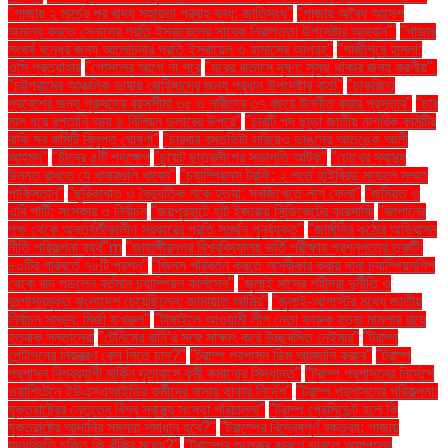
"গাজায় ২ মার্চের পর খাদ্য সহায়তা প্রবাহ বন্ধ: জাতিসংঘ"
"গাজায় অবৈধ আদেশ
অমান্য করতে সেনাদের প্রতি ইসরায়েলের সাবেক নিরাপত্তা উপদেষ্টার আহ্বান"'
"গাজার
সংঘর্ষ বন্ধের জন্য আলোচনার প্রতি ইসরায়েল ও হামাসের আগ্রহ"
"গাজীপুরে হামলা:
ওসি প্রত্যাহার
"গোসলের আগে না পরে
"ঘরের বাতাসে দূষণ: সুস্থ থাকার জন্য করণীয়".
"চট্টগ্রামের আঞ্চলিক ভাষায় রোহিঙ্গাদের জন্য প্রধান উপদেষ্টার বার্তা"
"চাকরিতে
প্রবেশের জন্য পুরুষদের বয়সসীমা ৩৫ ও নারীদের ৩৭ বছরে উন্নীত করার প্রস্তাব"
"চার
মাস ধরে রপ্তানি আয় ৪ বিলিয়ন ডলারের উপরে"
"চারটি পদ ছাড়া জাতীয় নাগরিক কমিটির
বাকি সব কমিটি বিলুপ্ত ঘোষণা"
"চারবার বসতভিটা সরিয়েও ভাঙনের আতঙ্কে আলী
আহমদ"
"চীনের ৫টি পদক্ষেপ
"চুয়েট ছাত্রলীগের সভাপতি আটক"
"চোখের স্বাস্থ্য
উন্নত রাখতে যে খাবারগুলি খাবেন"
"চ্যাম্পিয়নস ট্রফি: ২ শর্তে হাইব্রিড মডেলে সম্মত
পাকিস্তান"
"ছুরিকাঘাত ও বৈদ্যুতিক শকে হত্যা: সবজিখেতে লাশ ফেলা"
"জমিয়ত ও
এবি পার্টি: সংস্কার ও নির্বাচন
"জয়পুরহাটে হাট ইজারায় সিন্ডিকেটের কারসাজি
"জাপানের
পক্ষ থেকে অন্তর্বর্তীকালীন সরকারের প্রতি সমর্থন পুনর্ব্যক্ত"
"জার্মানির কঠোর অভিবাসন
নীতি পরিকল্পনা ব্যর্থ"m
"জাহাঙ্গীরনগর বিশ্ববিদ্যালয় ভর্তি পরীক্ষার প্রশ্নপত্রে ত্রুটি:
৮০টির পরিবর্তে ৭৮টি প্রশ্ন"
"জিনস পরিবর্তন করতে অস্বীকার করায় দাবা চ্যাম্পিয়নশিপ
থেকে বাদ পড়লেন বর্তমান চ্যাম্পিয়ন কার্লসেন"
"জুলাই মাসের শহীদরা দুর্নীতি ও
দুঃশাসনমুক্ত বাংলাদেশ চেয়েছিলেন: জামায়াত আমির"
"জুলাই-আগস্টের মধ্যে জাতীয়
নির্বাচন সম্ভব: মির্জা ফখরুল"
"টাঙ্গাইলে আওয়ামী লীগ নেতা ফারুক হত্যা মামলার রায়ে
হতবাক সন্তানেরা
"টেনিসের রানি’র সঙ্গে সাক্ষাৎ করে উচ্ছ্বসিত নেইমার"
"ট্রাম্প
পেন্টাগনের নিয়ন্ত্রণ কেন নিতে চান?"
"ট্রাম্প প্রশাসন ডিম আমদানি করবে"
"ট্রাম্প
প্রশাসন বিশ্বব্যাপী মার্কিন দূতাবাসে কর্মী কমানোর সিদ্ধান্ত"
"ট্রাম্প প্রশাসনের নির্দেশে
ওয়াশিংটনে ইউএসএআইডির কর্মীদের বাসায় থাকার নির্দেশ"
"ট্রাম্প প্রশাসনের পরিকল্পনা:
যুক্তরাষ্ট্রের নেতৃত্বে বিশ্ব স্বাস্থ্য সংস্থা পরিচালনা"
"ট্রাম্প প্রেসিডেন্ট হলে কি
যুক্তরাষ্ট্রে আদানির সমস্যা সমাধান হবে?"
"ট্রাম্পের বিদ্বেষপূর্ণ বক্তব্য: গাজায়
যুদ্ধবিরতি চুক্তি কি ঝুঁকির মধ্যে?"
"ট্রাম্পের শুল্কের কারণে ভারতে অ্যাপলের