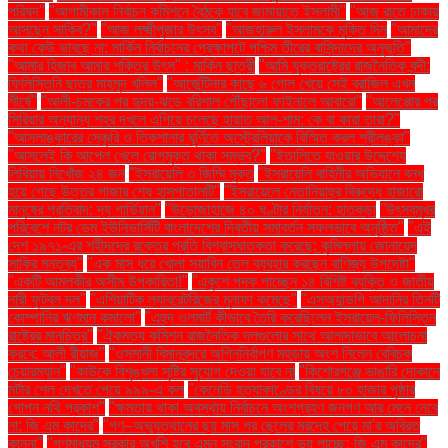
পরিষদ"
"আগামীকাল নির্বাচন কমিশনে বৈঠকে যাবে জামায়াতে ইসলামী"
"আজ রাতে ঢাকায়
আসছেন সাকিব?"
"আজ লক্ষ্মীপূজার উৎসব"
"আজহারুল ইসলামকে মুক্তি দিন
"আমাদের
কথা কেউ ভাবছে না: মার্কিন নির্বাচনের প্রেক্ষাপটে পশ্চিম তীরের বাসিন্দাদের অনুভূতি"
"আমার হিজাব আমার শক্তির উৎস" : মার্কিন ছাত্রী
"আমি যুক্তরাষ্ট্রের রাজনৈতিক বন্দী:
ফিলিস্তিনি ছাত্র মাহমুদ খলিল"
"আর্জেন্টিনার কাছে ৬ গোল খেয়ে সেই ব্রাজিল এখন
শীর্ষে"
"আলী-চমকের পর হৃদয়-ঝড়ে বরিশাল পৌঁছালো ফাইনালে আবারো"
"আলেপ্পোর পর
সিরিয়ার অন্যান্য শহর দখলে এগিয়ে চলেছে হায়াত আল-শাম: কে বা কারা তারা?"
"আসলাঙ্কারের সেঞ্চুরি ও তিকশানার ঘূর্ণিতে অস্ট্রেলিয়াকে বিস্মিত করল শ্রীলঙ্কা"
"আসলেই কি আপেল খেলে রোগমুক্ত থাকা সম্ভব?"
"ইতালিতে যাওয়ার উদ্দেশ্যে
লিবিয়ায় নিখোঁজ ২৪ জন
"ইসরায়েলি ৩ জিম্মি মুক্ত
"ইসরায়েলি বাহিনীর অভিযানে বন্ধ
হয়ে গেছে উত্তর গাজার শেষ হাসপাতালটি"
"ইসরায়েলে নেতানিয়াহুর বিরুদ্ধে হাজারো
মানুষের প্রতিবাদ: দ্য গার্ডিয়ান"
"উড়োজাহাজে ৪০ ঘণ্টার নির্যাতন: হাতকড়া
"উৎসবমুখর
পরিবেশে নটর ডেম ইউনিভার্সিটি বাংলাদেশের দ্বিতীয় সমাবর্তন সফলভাবে অনুষ্ঠিত"
"এই
দেশ ১৯৭১-এর শহীদদের রক্তের প্রতি বিশ্বাসঘাতকতা করেছে: কুমিল্লায় জোনায়েদ
সাকির মন্তব্য"
"এক মাস ধরে খোলা সয়াবিন তেল ব্যবহার করছেন বাণিজ্য উপদেষ্টা"
"একটি আমলকীর অসীম উপকারিতা!"
"একুশে পদক পাচ্ছেন ১৪ বিশিষ্ট ব্যক্তি ও জাতীয়
নারী ফুটবল দল"
"এশিয়াটিক ল্যাবরেটরিজের মুনাফা কমেছে"
"এসঅ্যান্ডপি আদানির তিনটি
কোম্পানির ঋণমান কমালো"
"এহুদ ওলমার্ট কীভাবে তৈরি করেছিলেন ইসরায়েল-ফিলিস্তিন
রাষ্ট্রের মানচিত্র"
"ঐকমত্য কমিশন রাজনৈতিক দলগুলোর সাথে আলাদাভাবে আলোচনা
করবে: আলী রীয়াজ"
"ওসমানী বিমানবন্দরে অগ্নিনির্বাপণ মহড়ায় অংশ নিলেন বেবিচক
চেয়ারম্যান"
"কাউকে বিশৃঙ্খলা সৃষ্টির সুযোগ দেওয়া যাবে না
"কিশোরগঞ্জে ভাঙারি দোকানে
মর্টার শেল দেখতে পেয়ে ৯৯৯-এ কল
"কেনেডি হত্যাকাণ্ডের বিষয়ে ৮০ হাজার পৃষ্ঠার
গোপন নথি প্রকাশ"
"ক্ষমতায় থাকা অবস্থায় নির্বাচনে অংশগ্রহণ জনগণ আর মেনে নেবে
না: জি এম কাদের"
"গণ–অভ্যুত্থানের ছয় মাস পর ছেলের মরদেহ পেয়ে মা'র অবিরত
কান্না"
"গণমাধ্যম সরকার অখুশি হবে এমন সংবাদ প্রকাশে ভয় পাচ্ছে: জি এম কাদের"