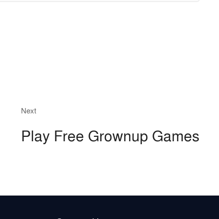
Next
Next
post:
Play Free Grownup Games