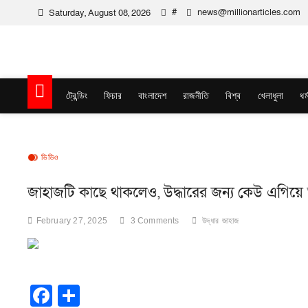
Skip
#
news@millionarticles.com
Saturday, August 08, 2026
to
content
Million Articles
ট্রেন্ডিং
ফিচার
বাংলাদেশ
রাজনীতি
বিশ্ব
খেলাধুলা
ধর্
ভিডিও
জাহাজটি কাছে থাকলেও, উদ্ধারের জন্য কেউ এগিয়
February 27, 2025
3 Comments
উদ্ধার
জাহাজ
F
S