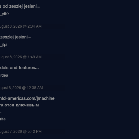
od zeszlej jesieni...
_plKr
ugust 8, 2026 @ 2:34 AM
eszlej jesieni...
jtpi
ugust 8, 2026 @ 1:49 AM
dels and features...
_rdea
gust 8, 2026 @ 12:38 AM
/smtcl-americas.com/]machine
 остаются ключевым
.
ife
ugust 7, 2026 @ 5:42 PM