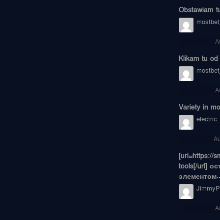
Obstawiam tu 
mostbet
A
Klikam tu od z
mostbet_
A
Variety in mo
electric
Au
[url=https:/
tools[/url]
элементом..
JimmyPr
A