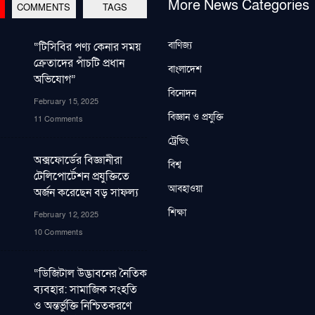
More News Categories
COMMENTS
TAGS
বাণিজ্য
“টিসিবির পণ্য কেনার সময়
ক্রেতাদের পাঁচটি প্রধান
বাংলাদেশ
অভিযোগ”
বিনোদন
February 15, 2025
বিজ্ঞান ও প্রযুক্তি
11 Comments
ট্রেন্ডিং
অক্সফোর্ডের বিজ্ঞানীরা
বিশ্ব
টেলিপোর্টেশন প্রযুক্তিতে
আবহাওয়া
অর্জন করেছেন বড় সাফল্য
শিক্ষা
February 12, 2025
10 Comments
“ডিজিটাল উদ্ভাবনের নৈতিক
ব্যবহার: সামাজিক সংহতি
ও অন্তর্ভুক্তি নিশ্চিতকরণে