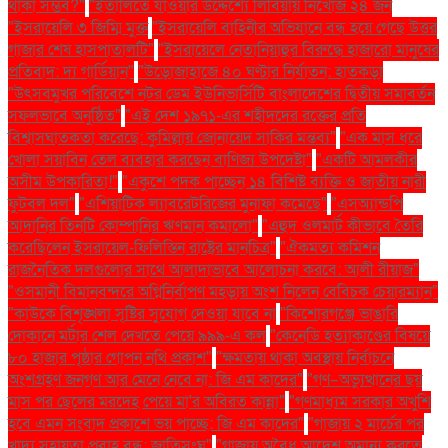
থাকা সম্ভব?"
"ইতালিতে যাওয়ার উদ্দেশ্যে লিবিয়ায় নিখোঁজ ২৪ জন
"ইসরায়েলি ৩ জিম্মি মুক্ত
"ইসরায়েলি বাহিনীর অভিযানে বন্ধ হয়ে গেছে উত্তর
গাজার শেষ হাসপাতালটি"
"ইসরায়েলে নেতানিয়াহুর বিরুদ্ধে হাজারো মানুষের
প্রতিবাদ: দ্য গার্ডিয়ান"
"উড়োজাহাজে ৪০ ঘণ্টার নির্যাতন: হাতকড়া
"উৎসবমুখর পরিবেশে নটর ডেম ইউনিভার্সিটি বাংলাদেশের দ্বিতীয় সমাবর্তন
সফলভাবে অনুষ্ঠিত"
"এই দেশ ১৯৭১-এর শহীদদের রক্তের প্রতি
বিশ্বাসঘাতকতা করেছে: কুমিল্লায় জোনায়েদ সাকির মন্তব্য"
"এক মাস ধরে
খোলা সয়াবিন তেল ব্যবহার করছেন বাণিজ্য উপদেষ্টা"
"একটি আমলকীর
অসীম উপকারিতা!"
"একুশে পদক পাচ্ছেন ১৪ বিশিষ্ট ব্যক্তি ও জাতীয় নারী
ফুটবল দল"
"এশিয়াটিক ল্যাবরেটরিজের মুনাফা কমেছে"
"এসঅ্যান্ডপি
আদানির তিনটি কোম্পানির ঋণমান কমালো"
"এহুদ ওলমার্ট কীভাবে তৈরি
করেছিলেন ইসরায়েল-ফিলিস্তিন রাষ্ট্রের মানচিত্র"
"ঐকমত্য কমিশন
রাজনৈতিক দলগুলোর সাথে আলাদাভাবে আলোচনা করবে: আলী রীয়াজ"
"ওসমানী বিমানবন্দরে অগ্নিনির্বাপণ মহড়ায় অংশ নিলেন বেবিচক চেয়ারম্যান"
"কাউকে বিশৃঙ্খলা সৃষ্টির সুযোগ দেওয়া যাবে না
"কিশোরগঞ্জে ভাঙারি
দোকানে মর্টার শেল দেখতে পেয়ে ৯৯৯-এ কল
"কেনেডি হত্যাকাণ্ডের বিষয়ে
৮০ হাজার পৃষ্ঠার গোপন নথি প্রকাশ"
"ক্ষমতায় থাকা অবস্থায় নির্বাচনে
অংশগ্রহণ জনগণ আর মেনে নেবে না: জি এম কাদের"
"গণ–অভ্যুত্থানের ছয়
মাস পর ছেলের মরদেহ পেয়ে মা'র অবিরত কান্না"
"গণমাধ্যম সরকার অখুশি
হবে এমন সংবাদ প্রকাশে ভয় পাচ্ছে: জি এম কাদের"
"গাজায় ২ মার্চের পর
খাদ্য সহায়তা প্রবাহ বন্ধ: জাতিসংঘ"
"গাজায় অবৈধ আদেশ অমান্য করতে