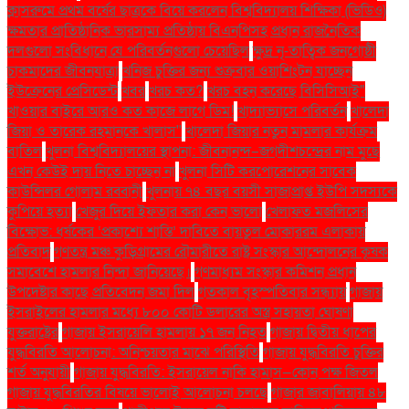
ক্লাসরুমে প্রথম বর্ষের ছাত্রকে বিয়ে করলেন বিশ্ববিদ্যালয় শিক্ষিকা (ভিডিও)
ক্ষমতার প্রাতিষ্ঠানিক ভারসাম্য প্রতিষ্ঠায় বিএনপিসহ প্রধান রাজনৈতিক
দলগুলো সংবিধানে যে পরিবর্তনগুলো চেয়েছিল
ক্ষুদ্র নৃ-তাত্বিক জনগোষ্ঠী
চাকমাদের জীবনযাত্রা
খনিজ চুক্তির জন্য শুক্রবার ওয়াশিংটন যাচ্ছেন
ইউক্রেনের প্রেসিডেন্ট
খবর
খরচ কত?
খরচ বহন করেছে বিসিসিআই"
খাওয়ার বাইরে আরও কত কাজে লাগে ডিম!
খাদ্যাভ্যাসে পরিবর্তন
খালেদা
জিয়া ও তারেক রহমানকে খালাস''
খালেদা জিয়ার নতুন মামলার কার্যক্রম
বাতিল
খুলনা বিশ্ববিদ্যালয়ের স্থাপনা: জীবনানন্দ–জগদীশচন্দ্রের নাম মুছে
এখন কেউই দায় নিতে চাচ্ছেন না
খুলনা সিটি করপোরেশনের সাবেক
কাউন্সিলর গোলাম রব্বানী
খুলনায় ৭৪ বছর বয়সী সাজাপ্রাপ্ত ইউপি সদস্যকে
কুপিয়ে হত্যা
খেজুর দিয়ে ইফতার করা কেন ভালো
খেলাফত মজলিসের
বিক্ষোভ: ধর্ষকের ‘প্রকাশ্যে শাস্তি’ দাবিতে বায়তুল মোকাররম এলাকায়
প্রতিবাদ
গণতন্ত্র মঞ্চ কুড়িগ্রামের রৌমারীতে রাষ্ট্র সংস্কার আন্দোলনের কৃষক
সমাবেশে হামলার নিন্দা জানিয়েছে।
গণমাধ্যম সংস্কার কমিশন প্রধান
উপদেষ্টার কাছে প্রতিবেদন জমা দিল
গতকাল বৃহস্পতিবার সন্ধ্যায়
গাজায়
ইসরাইলের হামলার মধ্যে ৮০০ কোটি ডলারের অস্ত্র সহায়তা ঘোষণা
যুক্তরাষ্ট্রের
গাজায় ইসরায়েলি হামলায় ১৭ জন নিহত
গাজায় দ্বিতীয় ধাপের
যুদ্ধবিরতি আলোচনা: অনিশ্চয়তার মাঝে পরিস্থিতি
গাজায় যুদ্ধবিরতি চুক্তির
শর্ত অনুযায়ী
গাজায় যুদ্ধবিরতি: ইসরায়েল নাকি হামাস—কোন পক্ষ জিতল
গাজায় যুদ্ধবিরতির বিষয়ে ভালোই আলোচনা চলছে
গাজার জাবালিয়ায় ৪৮