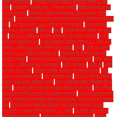
আজান নিষিদ্ধ করল
ইসরায়েলি হামলায় বৈরুতে আবাসিক ভবনে ১১ জন
নিহত
ইসরায়েলের সাবেক সেনা: 'গাজায় যা করেছি
উইন্ডিজের বিপক্ষে বড়
হার বাংলাদেশের
উড়িরচরে পরিবার কল্যাণকেন্দ্র পরিণত হয়েছে পুলিশ
ফাঁড়িতে
উত্তর মেসিডোনিয়ায় নৈশ ক্লাবে ভয়াবহ আগুনের ঘটনায় হতাহতদের
নিয়ে
উত্তরা ব্যাংক দেবে ১৪৫ কোটি টাকা নগদ লভ্যাংশ
উত্তরা ব্যাংকের
মুনাফা ৫০ শতাংশ বৃদ্ধি
উত্তীর্ণ ৮৩
উদ্ধার
উপদেষ্টা হাসান আরিফ আর বেঁচে
নেই
উরুগুয়ে ও ব্রাজিলের বিপক্ষে শক্তিশালী দল ঘোষণা মেসিদের
এ আর
রহমানের পারিশ্রমিক কত
এ বছর ফিতরার সর্বনিম্ন পরিমাণ ১১০ টাকা এবং
সর্বোচ্চ ২ হাজার ৮০৫ টাকা নির্ধারণ করা হয়েছে
এআই
এআই এর প্রভাব:
গুগল ৩০০০০ কর্মীকে ছাঁটাইয়ের পথে
এআই প্রযুক্তি সম্বলিত নতুন দুটি
ল্যাপটপ বাজারে
এক ম্যাচ হাতে রেখে সিরিজ জয় টাইগারদের
একই অ্যাপে
সব সেবা: পর্যটকদের জন্য নতুন উদ্যোগ
একটি আন্দোলন
একটি বই
একটি
বার্গারের দাম ৫ লাখ
একদিনে সর্বোচ্চ ওমরাহ যাত্রী প্রবাহের রেকর্ড
এখন
আর না খেয়ে থাকতে হয় না
এবং তারুণ্যের দ্রোহ
এবার চীন-রাশিয়া থেকেও
ছড়ানো হচ্ছে গুজব: শফিকুল আলম
এবার পাকিস্তানে শহীদ বুদ্ধিজীবী দিবস
পালিত
এবারের আইপিএলে কোন দলের নেতৃত্বে আছেন কে?.
এবি পার্টিতে
যোগ দিলেন বিশিষ্ট ব্যবসায়ী আবু রাইয়ান আশয়ারী
এয়ার অ্যাম্বুলেন্সে ঢাকার
হজরত শাহজালাল বিমানবন্দর ত্যাগ করে লন্ডনের পথে রওনা হলেন খালেদা
জিয়া
এশিয়াটিক ল্যাবরেটরিজ লিমিটেড প্রথম প্রান্তিকে মুনাফা করেছে
এসএসসি ও সমমান পরীক্ষা শুরু হবে ১০ এপ্রিল
এসএসসি ফরম পূরণের
সময়সীমা বাড়ানো হয়েছে
এ্যানিকে পাঠানো হচ্ছে বিশ্ব সাঁতারে
ওই দিন