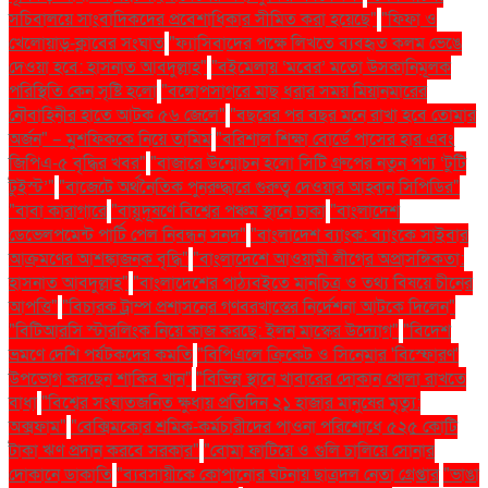
সচিবালয়ে সাংবাদিকদের প্রবেশাধিকার সীমিত করা হয়েছে"
"ফিফা ও
খেলোয়াড়-ক্লাবের সংঘাত
"ফ্যাসিবাদের পক্ষে লিখতে ব্যবহৃত কলম ভেঙে
দেওয়া হবে: হাসনাত আবদুল্লাহ"
"বইমেলায় ‘মবের’ মতো উসকানিমূলক
পরিস্থিতি কেন সৃষ্টি হলো
"বঙ্গোপসাগরে মাছ ধরার সময় মিয়ানমারের
নৌবাহিনীর হাতে আটক ৫৬ জেলে"
"বছরের পর বছর মনে রাখা হবে তোমার
অর্জন" – মুশফিককে নিয়ে তামিম
"বরিশাল শিক্ষা বোর্ডে পাসের হার এবং
জিপিএ-৫ বৃদ্ধির খবর"
"বাজারে উন্মোচন হলো সিটি গ্রুপের নতুন পণ্য ‘টুটি
টুইস্ট’"
"বাজেটে অর্থনৈতিক পুনরুদ্ধারে গুরুত্ব দেওয়ার আহ্বান সিপিডির"
"বাবা কারাগারে
"বায়ুদূষণে বিশ্বের পঞ্চম স্থানে ঢাকা
"বাংলাদেশ
ডেভেলপমেন্ট পার্টি পেল নিবন্ধন সনদ"
"বাংলাদেশ ব্যাংক: ব্যাংকে সাইবার
আক্রমণের আশঙ্কাজনক বৃদ্ধি"
"বাংলাদেশে আওয়ামী লীগের অপ্রাসঙ্গিকতা:
হাসনাত আবদুল্লাহ"
"বাংলাদেশের পাঠ্যবইতে মানচিত্র ও তথ্য বিষয়ে চীনের
আপত্তি"
"বিচারক ট্রাম্প প্রশাসনের গণবরখাস্তের নির্দেশনা আটকে দিলেন"
"বিটিআরসি স্টারলিংক নিয়ে কাজ করছে: ইলন মাস্কের উদ্যোগ"
"বিদেশ
ভ্রমণে দেশি পর্যটকদের কমতি
"বিপিএলে ক্রিকেট ও সিনেমার 'বিস্ফোরণ'
উপভোগ করছেন শাকিব খান"
"বিভিন্ন স্থানে খাবারের দোকান খোলা রাখতে
বাধা
"বিশ্বের সংঘাতজনিত ক্ষুধায় প্রতিদিন ২১ হাজার মানুষের মৃত্যু:
অক্সফাম"
"বেক্সিমকোর শ্রমিক-কর্মচারীদের পাওনা পরিশোধে ৫২৫ কোটি
টাকা ঋণ প্রদান করবে সরকার"
"বোমা ফাটিয়ে ও গুলি চালিয়ে সোনার
দোকানে ডাকাতি
"ব্যবসায়ীকে কোপানোর ঘটনায় ছাত্রদল নেতা গ্রেপ্তার
"ভাঙা