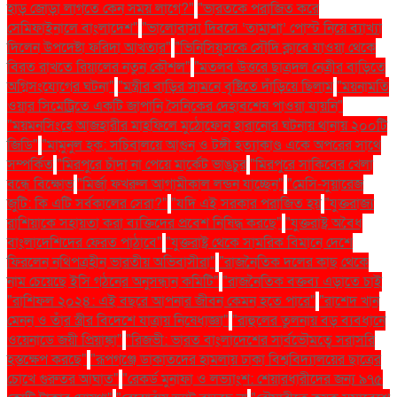
হাড় জোড়া লাগতে কেন সময় লাগে?"
"ভারতকে পরাজিত করে
সেমিফাইনালে বাংলাদেশ"
"ভালোবাসা দিবসে ‘তামাশা’ পোস্ট নিয়ে ব্যাখ্যা
দিলেন উপদেষ্টা ফরিদা আখতার"
"ভিনিসিয়ুসকে সৌদি ক্লাবে যাওয়া থেকে
বিরত রাখতে রিয়ালের নতুন কৌশল"
"মতলব উত্তরে ছাত্রদল নেত্রীর বাড়িতে
অগ্নিসংযোগের ঘটনা"
"মন্ত্রীর বাড়ির সামনে বৃষ্টিতে দাঁড়িয়ে ছিলাম
"ময়নামতি
ওয়ার সিমেট্রিতে একটি জাপানি সৈনিকের দেহাবশেষ পাওয়া যায়নি"
"ময়মনসিংহে আজহারীর মাহফিলে মুঠোফোন হারানোর ঘটনায় থানায় ২০০টি
জিডি"
"মামুনুল হক: সচিবালয়ে আগুন ও টঙ্গী হত্যাকাণ্ড একে অপরের সাথে
সম্পর্কিত
"মিরপুরে চাঁদা না পেয়ে মার্কেট ভাঙচুর
"মিরপুরে সাকিবের খেলা
বন্ধে বিক্ষোভ
"মির্জা ফখরুল আগামীকাল লন্ডন যাচ্ছেন"
"মেসি-সুয়ারেজ
জুটি: কি এটি সর্বকালের সেরা?"
"যদি এই সরকার পরাজিত হয়
"যুক্তরাজ্য
রাশিয়াকে সহায়তা করা ব্যক্তিদের প্রবেশ নিষিদ্ধ করছে"
"যুক্তরাষ্ট্র অবৈধ
বাংলাদেশিদের ফেরত পাঠাবে"
"যুক্তরাষ্ট্র থেকে সামরিক বিমানে দেশে
ফিরলেন নথিপত্রহীন ভারতীয় অভিবাসীরা"
"রাজনৈতিক দলের কাছ থেকে
নাম চেয়েছে ইসি গঠনের অনুসন্ধান কমিটি"
"রাজনৈতিক বক্তব্য এড়াতে চাই
"রাশিফল ২০২৪: এই বছরে আপনার জীবন কেমন হতে পারে"
"রাশেদ খান
মেনন ও তাঁর স্ত্রীর বিদেশে যাত্রায় নিষেধাজ্ঞা"
"রাহুলের তুলনায় বড় ব্যবধানে
ওয়েনাডে জয়ী প্রিয়াঙ্কা"
"রিজভী: ভারত বাংলাদেশের সার্বভৌমত্বে সরাসরি
হস্তক্ষেপ করছে"
"রূপগঞ্জে ডাকাতদের হামলায় ঢাকা বিশ্ববিদ্যালয়ের ছাত্রের
চোখে গুরুতর আঘাত"
"রেকর্ড মুনাফা ও লভ্যাংশ: শেয়ারধারীদের জন্য ৯৭৫