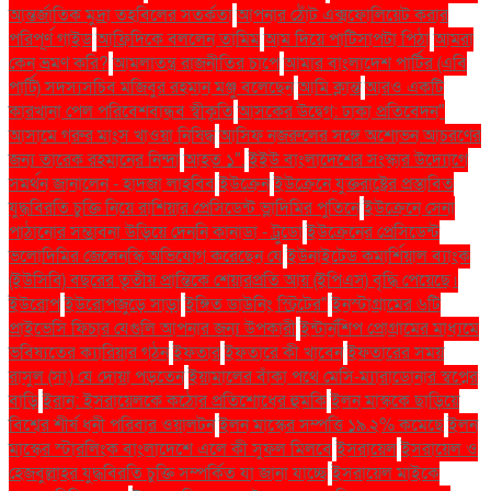
আন্তর্জাতিক মুদ্রা তহবিলের সতর্কতা
আপনার ঠোঁট এক্সফোলিয়েট করার
পরিপূর্ণ গাইড
আফ্রিদিকে বললেন তামিম
আম দিয়ে পাটিসাপটা পিঠা
আমরা
কেন ভ্রমণ করি?
আমলাতন্ত্র রাজনীতির চাপে
আমার বাংলাদেশ পার্টির (এবি
পার্টি) সদস্যসচিব মজিবুর রহমান মঞ্জু বলেছেন
আমি ক্লান্ত
আরও একটি
কারখানা পেল পরিবেশবান্ধব স্বীকৃতি
আসকের উদ্বেগ: ঢাকা প্রতিবেদন"
আসামে গরুর মাংস খাওয়া নিষিদ্ধ
আসিফ নজরুলের সঙ্গে অশোভন আচরণের
জন্য তারেক রহমানের নিন্দা
আহত ১".
ইইউ বাংলাদেশের সংস্কার উদ্যোগে
সমর্থন জানালেন - হাদজা লাহবিব
ইউক্রেন
ইউক্রেনে যুক্তরাষ্ট্রের প্রস্তাবিত
যুদ্ধবিরতি চুক্তি নিয়ে রাশিয়ার প্রেসিডেন্ট ভ্লাদিমির পুতিনে
ইউক্রেনে সেনা
পাঠানোর সম্ভাবনা উড়িয়ে দেননি কানাডা - ট্রুডো
ইউক্রেনের প্রেসিডেন্ট
ভলোদিমির জেলেনস্কি অভিযোগ করেছেন যে
ইউনাইটেড কমার্শিয়াল ব্যাংক
(ইউসিবি) বছরের তৃতীয় প্রান্তিকে শেয়ারপ্রতি আয় (ইপিএস) বৃদ্ধি পেয়েছে।
ইউরোপ
ইউরোপজুড়ে সাড়া
ইঙ্গিত ডাউনিং স্ট্রিটের"
ইনস্টাগ্রামের ৬টি
প্রাইভেসি ফিচার যেগুলি আপনার জন্য উপকারী
ইন্টার্নশিপ প্রোগ্রামের মাধ্যমে
ভবিষ্যতের ক্যারিয়ার গঠন
ইফতার
ইফতারে কী খাবেন
ইফতারের সময়
রাসুল (সা.) যে দোয়া পড়তেন
ইয়ামালের বাঁকা পথে মেসি-ম্যারাডোনার স্বপ্নের
বাড়ি
ইরান: ইসরায়েলকে কঠোর প্রতিশোধের হুমকি
ইলন মাস্ককে ছাড়িয়ে
বিশ্বের শীর্ষ ধনী পরিবার ওয়ালটন
ইলন মাস্কের সম্পত্তি ১৯.২% কমেছে
ইলন
মাস্কের স্টারলিংক বাংলাদেশে এলে কী সুফল মিলবে
ইসরায়েল
ইসরায়েল ও
হেজবুল্লাহর যুদ্ধবিরতি চুক্তি সম্পর্কিত যা জানা যাচ্ছে
ইসরায়েল মাইকে