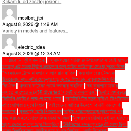
Klikam tu od zeszlej jesieni...
mostbet_jtpi
August 8, 2026 @ 1:49 AM
Variety in models and features...
electric_rdea
August 8, 2026 @ 12:38 AM
. ডায়াবেটিস ঝুঁকি কমানো:
। সুনামগঞ্জের শান্তিগঞ্জ উপজেলার সাংহাই হাওরে
চলমান এই সড়ক নির্মাণ প্রকল্পের জন্য জমির ক্ষতিপূরণ দেওয়া দূরের বিষয়
''অরফানেজ ট্রাস্ট মামলায় সাজার রায় বাতিল
''কক্সবাজারের টেকনাফ
উপজেলার নাফ নদীর মোহনায় মাছ ধরতে গিয়ে চার বাংলাদেশি মাঝি
নিখোঁজ''
''খুলনায় ‘নাটুকে’ পার্কে জলবায়ু তহবিল''
''ঘন কুয়াশায় ঢাকায়
নামতে না পেরে ৬ ফ্লাইট diverted সিলেট ও কলকাতায়''
''চলতি অর্থবছরে
জিডিপি প্রবৃদ্ধি ৪ শতাংশ হতে পারে''
''চ্যাটজিপিটির নতুন সুবিধা: ডিপসিকের
প্রতিযোগিতার মুখে বিপ্লব''
''বাইডেনের জাতির উদ্দেশে বিদায়ী ভাষণে কী
বললেন''
''যুক্তরাষ্ট্রে তৈরি পিস্তলে খুন
''রাষ্ট্রীয় পৃষ্ঠপোষকতায় লুটপাটের পথ
বন্ধ করতে হবে: সাংবাদিক নেতা আজিজ"
''সুন্দরবনে নৌকায় দুই মণ হরিণের
মাংস ফেলে পালাল চোর শিকারিরা''
'টিউলিপের পদত্যাগপত্রে কী লেখা ছিল''
'ঢাকা বিশ্ববিদ্যালয় কেন্দ্রীয় ছাত্র সংসদ নির্বাচন: একটি বিশ্লেষণ''