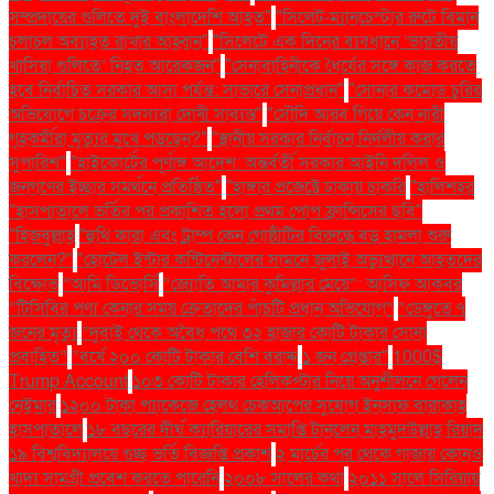
সম্প্রদায়ের গুলিতে দুই বাংলাদেশি আহত"
"সিলেট-ম্যানচেস্টার রুটে বিমান
চলাচল অব্যাহত রাখার আহ্বান"
"সিলেটে এক দিনের ব্যবধানে ‘ভারতীয়
খাসিয়া গু‌লিতে’ নিহত আরেকজন"
"সেনাবাহিনীকে ধৈর্যের সঙ্গে কাজ করতে
হবে নির্বাচিত সরকার আসা পর্যন্ত: সাভারে সেনাপ্রধান"
"সোনার কমোড চুরির
অভিযোগে চক্রের সদস্যরা দোষী সাব্যস্ত"
"সৌদি আরব গিয়ে কেন নারী
গৃহকর্মীরা মৃত্যুর মুখে পড়ছেন?"
"স্থানীয় সরকার নির্বাচন নির্দলীয় করার
সুপারিশ"
"হাইকোর্টের পূর্ণাঙ্গ আদেশ: অন্তর্বর্তী সরকার আইনি দলিল ও
জনগণের ইচ্ছার সমর্থনে প্রতিষ্ঠিত"
"হাঙ্গার প্রজেক্টে ঢাকায় চাকরি
"হালিশহর
"হাসপাতালে ভর্তির পর প্রকাশিত হলো প্রথম পোপ ফ্রান্সিসের ছবি"
"হিজবুল্লাহ
"হুথি কারা এবং ট্রাম্প কেন গোষ্ঠীটির বিরুদ্ধে বড় হামলা শুরু
করলেন?"
"হোটেল ইন্টার কন্টিনেন্টালের সামনে জুলাই অভ্যুত্থানে আহতদের
বিক্ষোভ
“আমি ডিভোর্সি
“জ্যোতি আমার কুমিল্লার মেয়ে”: আসিফ আকবর
“টিসিবির পণ্য কেনার সময় ক্রেতাদের পাঁচটি প্রধান অভিযোগ”
“ডেঙ্গুতে ৭
জনের মৃত্যু
“দুবাই থেকে অবৈধ পথে ৩২ হাজার কোটি টাকার সোনা
প্রবাহিত”
“বর্ষে ২০০ কোটি টাকার বেশি বরাদ্দ
১ জন গ্রেপ্তার"
1000$
Trump Account
১০৩ কোটি টাকার হেলিকপ্টার নিয়ে অনুশীলনে গেলেন
নেইমার
১২০০ টাকা প্যাকেজে হেলথ চেকআপের সুযোগ ইনসাফ বারাকাহ
হাসপাতালে
১৮ বছরের দীর্ঘ ক্যারিয়ারের সমাপ্তি টানলেন মাহমুদউল্লাহ রিয়াদ
১৯ বিশ্ববিদ্যালয়ে গুচ্ছ ভর্তি বিজ্ঞপ্তি প্রকাশ
২ মার্চের পর থেকে গাজায় কোনও
খাদ্য সামগ্রী প্রবেশ করতে পারেনি
২০০৮ সালের কথা
২০১১ সালে সিরিয়ায়