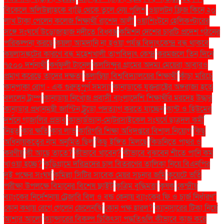
বিকেলে অলিউল্লাহকে বাড়ি থেকে তুলে নেয় পুলিশ
ওয়ালটন ফ্রিজ কিনে ২০
লাখ টাকা পেলেন কলেজ শিক্ষার্থী রাশেদ আলী
ওয়াশিংটনে হেলিকপ্টারের
সঙ্গে সংঘর্ষে উড়োজাহাজ নদীতে বিধ্বস্ত
কমিশন দেশের চারটি প্রদেশ গঠনের
পরিকল্পনা করছে
কয়লা আমদানি না হওয়া পর্যন্ত বিদ্যুৎকেন্দ্র বন্ধ থাকবে
কয়লাসঙ্কটের কারণে বন্ধ মহেশখালী তাপবিদ্যুৎ কেন্দ্র
করমজলে তিন দিনে
৭৫০০ দর্শনার্থী
কর্ণফুলী টানেল
কলসিন্দুর গ্রামের অদম্য মেয়েরা আবারও
প্রমাণ করেছে তাদের দক্ষতা
কলাম্বিয়া বিশ্ববিদ্যালয়ের শিক্ষার্থী
কাঁচা মরিচে
কানপাকা রোগ - এক গুরুত্বপুর্ণ সমস্যা
কানাডাকে যুক্তরাষ্ট্রের অঙ্গরাজ্য হতে
বললেন ট্রাম্প
কানাডায় নিখোঁজ প্রবাসী বাংলাদেশি শিক্ষার্থীর মরদেহ উদ্ধার
কানাডার প্রধানমন্ত্রী জাস্টিন ট্রুডো পদত্যাগ করতে যাচ্ছেন
কান্ট ও হিউমের
দর্শনে গাজালির প্রভাব
কাভার্ডভ্যান-মোটরসাইকেল সংঘর্ষে ছাত্রদল কর্মী
নিহত
কার ক্ষতি
কার লাভ
কারিগরি শিক্ষা অধিদপ্তরে বিশাল নিয়োগ
কিছু
অধিনায়কত্বের নাম অনুমিত ছিল
কিছু ইঙ্গিত মিলছে
কিডনিতে পাথর ও
করণীয়
কী আছে তাতে?
কীভাবে খাবেন?
কীভাবে বুঝবেন শীতে পানি কম
খাওয়া হচ্ছে?
কুড়িগ্রামে দরিদ্রদের চাল বিতরণের তালিকা নিয়ে বিএনপির
দুই পক্ষের সংঘর্ষ
কুমিল্লা সিটির সাবেক মেয়র সূচনার জমি
কুয়েটে ভর্তি
পরীক্ষা উপলক্ষে বিমানের বিশেষ ফ্লাইট
কৃত্রিম বুদ্ধিমত্তা
কৃষক
কেন্দ্রীয়
ব্যাংকের নির্দেশনায় ট্রেজারি বিল ও বন্ড কেনায় ব্যাংকের ফি ও চার্জ নির্ধারণ"
কোন কথায় রেগে গেলেন জেলেনস্কি
কোন পক্ষ হারল?
ক্যানসারের টিকা নিয়ে
আশার আলো
ক্যান্সারের বিকল্প চিকিৎসা পদ্ধতিগুলি কীভাবে কাজ করে