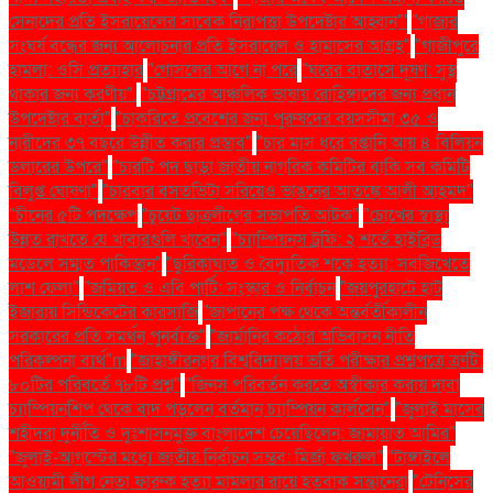
সেনাদের প্রতি ইসরায়েলের সাবেক নিরাপত্তা উপদেষ্টার আহ্বান"'
"গাজার
সংঘর্ষ বন্ধের জন্য আলোচনার প্রতি ইসরায়েল ও হামাসের আগ্রহ"
"গাজীপুরে
হামলা: ওসি প্রত্যাহার
"গোসলের আগে না পরে
"ঘরের বাতাসে দূষণ: সুস্থ
থাকার জন্য করণীয়".
"চট্টগ্রামের আঞ্চলিক ভাষায় রোহিঙ্গাদের জন্য প্রধান
উপদেষ্টার বার্তা"
"চাকরিতে প্রবেশের জন্য পুরুষদের বয়সসীমা ৩৫ ও
নারীদের ৩৭ বছরে উন্নীত করার প্রস্তাব"
"চার মাস ধরে রপ্তানি আয় ৪ বিলিয়ন
ডলারের উপরে"
"চারটি পদ ছাড়া জাতীয় নাগরিক কমিটির বাকি সব কমিটি
বিলুপ্ত ঘোষণা"
"চারবার বসতভিটা সরিয়েও ভাঙনের আতঙ্কে আলী আহমদ"
"চীনের ৫টি পদক্ষেপ
"চুয়েট ছাত্রলীগের সভাপতি আটক"
"চোখের স্বাস্থ্য
উন্নত রাখতে যে খাবারগুলি খাবেন"
"চ্যাম্পিয়নস ট্রফি: ২ শর্তে হাইব্রিড
মডেলে সম্মত পাকিস্তান"
"ছুরিকাঘাত ও বৈদ্যুতিক শকে হত্যা: সবজিখেতে
লাশ ফেলা"
"জমিয়ত ও এবি পার্টি: সংস্কার ও নির্বাচন
"জয়পুরহাটে হাট
ইজারায় সিন্ডিকেটের কারসাজি
"জাপানের পক্ষ থেকে অন্তর্বর্তীকালীন
সরকারের প্রতি সমর্থন পুনর্ব্যক্ত"
"জার্মানির কঠোর অভিবাসন নীতি
পরিকল্পনা ব্যর্থ"m
"জাহাঙ্গীরনগর বিশ্ববিদ্যালয় ভর্তি পরীক্ষার প্রশ্নপত্রে ত্রুটি:
৮০টির পরিবর্তে ৭৮টি প্রশ্ন"
"জিনস পরিবর্তন করতে অস্বীকার করায় দাবা
চ্যাম্পিয়নশিপ থেকে বাদ পড়লেন বর্তমান চ্যাম্পিয়ন কার্লসেন"
"জুলাই মাসের
শহীদরা দুর্নীতি ও দুঃশাসনমুক্ত বাংলাদেশ চেয়েছিলেন: জামায়াত আমির"
"জুলাই-আগস্টের মধ্যে জাতীয় নির্বাচন সম্ভব: মির্জা ফখরুল"
"টাঙ্গাইলে
আওয়ামী লীগ নেতা ফারুক হত্যা মামলার রায়ে হতবাক সন্তানেরা
"টেনিসের