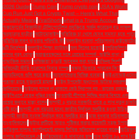
(2026 Guide)
Trump Coin
Trump crypto coin
USA's World
Cup Run Just Got a Crypto Twist — Here's What That
Actually Means
ViralShorts
what is a Trump Account
অক্সফোর্ডের বিজ্ঞানীরা টেলিপোর্টেশন প্রযুক্তিতে অর্জন করেছেন বড় সাফল্য
অগ্রযাত্রার যাত্রীরা
অটোমোবাইল
অতিরিক্ত চা খেলে যেসব সমস্যা হতে পারে
অতিরিক্ত লবণ খাওয়ার পরিণতি কী
অনলাইন ব্যবসা পরিচালনায় হাইকোর্টের
৯টি নির্দেশনা
অনলাইন শিক্ষা প্ল্যাটফর্ম
অন্য দিনের মতোই
অপরিকল্পিত
ঋণের বৃহৎ বোঝা
অপ্রাপ্তবয়স্কদের সঙ্গে প্রেমের সম্পর্ক: আইনি বাধা ও
সামাজিক সমস্যা
অভিজ্ঞতা ছাড়াই আবেদন করা যাবে
অভিনয় শিল্পী
অভিনেত্রী কীর্তি সুরেশের বিবাহ সম্পন্ন
অস্কার জিততে পারবেন কি?
অ্যাডমিনকে গুলি করে হত্যা
অ্যালোভেরার বিভিন্ন ব্যবহার
আইএসআইএসের
পতাকা হাতে যুক্তরাষ্ট্রে হামলা!
আইন উপদেষ্টা অধ্যাপক আসিফ নজরুল
জানিয়েছেন
আইনের শাসন না থাকলে কেউ নিরাপদ নয় - তারেক রহমান
আইপিএলে বেতন বৃদ্ধির চমক
আওয়ামী লীগকে নিষিদ্ধ করার বিষয়ে এক
প্রশ্নের জবাবে মান্না বলেন
আগামী ২ বছরে সরকারি খাতে ৫ লাখ নতুন চাকরি
সৃষ্টি হবে
আগামী এক বছরের মধ্যে জাতীয় নির্বাচন অনুষ্ঠিত হওয়া উচিত
আগামী জাতীয় সংসদ নির্বাচন কবে অনুষ্ঠিত হবে
আজ বুধবার সচিবালয়ে
সাংবাদিকদের
আটার রুটিকে আরও পুষ্টিকর করার কয়েকটি সহজ উপায়
আতিকুল সালাম ক্যান্টনমেন্ট থানায় লিখিত অভিযোগ দায়ের করেন
আতিকুল
সালাম জানিয়েছেন যে
আতিথেয়তা ও খাবারের স্বাদ
আধ ঘণ্টায় ২০ লাখ হিট