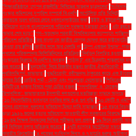
'শিক্ষাপ্রতিষ্ঠানে ‘গোপন রাজনীতি’ নিষিদ্ধের আহ্বান ছাত্রদলের''
'সংবিধান
সংস্কার কমিশনের সুপারিশ সম্পর্কে বিএনপি
‘অস্ট্রেলিয়া প্রতি মিনিটে
ভারতকে স্মরণ করিয়ে দেবে ধবলধোলাইয়ের কথা’
‘ইইউ ও ইউরোপীয়
বিনিয়োগ ব্যাংক বাংলাদেশকে পরিবেশ সুরক্ষায় সহায়তা দেবে’
‘এটা হয়তো
আমার শেষ ম্যাচ’"
‘গণ–অভ্যুত্থান পরবর্তী বিশ্ববিদ্যালয় ক্যাম্পাসে শান্তিপূর্ণ
পরিবেশ প্রতিষ্ঠিত’
‘জয় বাংলা’কে জাতীয় স্লোগান ঘোষণা করে হাইকোর্টের
দেওয়া রায় স্থগিত
‘জাতীয় দলে আর খেলছি না’
‘ট্রাম্প একজন উন্মাদ’: গাজা
দখলের পরিকল্পনায় ফিলিস্তিনিদের প্রতিক্রিয়া
‘নির্বাচন বিলম্বিত হওয়ার
সংস্কারের বিরুদ্ধে বিএনপি’র অবস্থান’
‘পাঠান টু’ এর চিত্রনাট্য শাহরুখের মন
জয় করেছে
‘মা
‘মুনাফেকি’ নিয়ে রিজভীর মন্তব্য জাতীয় ঐক্যবিরোধী ও
দুরভিসন্ধিপূর্ণ: জামায়াত"
‘যুদ্ধবিরোধী’ রবীন্দ্রনাথ ঠাকুরের কাছে এক ইংরেজ
মায়ের চিঠি
‘রোহিত শর্মা - মোটা এবং গড়পড়তা খেলোয়াড়’
‘শিবিরের
কমিটি’তে থাকার বিষয়ে পূজা চেরির বক্তব্য
"‘গণপরিষদ’ ও ‘সেকেন্ড
রিপাবলিক’: জামায়াতসহ ইসলামী দলগুলোর মতভিন্নতা সামনে আসছে"
"১০ কিলোমিটার ব্যবধানে সবজির দাম ৩-৪ গুণ বৃদ্ধি"
"১০ কোটি ও এমপি
পদের প্রলোভন: নুরুলের অভিযোগ মিথ্যা দাবি সামান্তার"
"১৫ বছরে বিচার
ছাড়া ১৯২৬ জনের হত্যার অভিযোগ আওয়ামী লীগ সরকারের বিরুদ্ধে"
"১৮তম শিক্ষক নিবন্ধনের লিখিত পরীক্ষার ফল প্রকাশ
"১৯ দিনে প্রবাসী আয়
দুই বিলিয়ন ডলার অতিক্রম করেছে"
"২৭টি ব্যাগসহ অস্ট্রেলিয়া সফরে
ভারতীয় ক্রিকেটার
"৪ নভেম্বর সংবিধান দিবস ও ৭ মার্চের গুরুত্ব অস্বীকার: