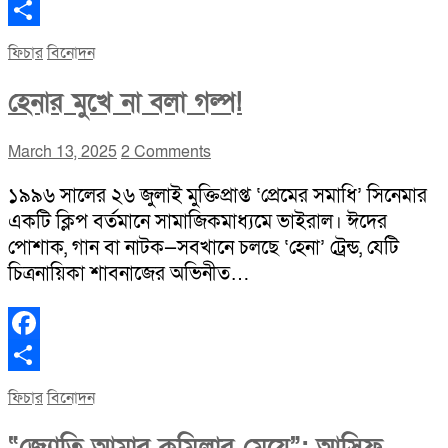
Facebook
Share
ফিচার
বিনোদন
হেনার মুখে না বলা গল্প!
March 13, 2025
2 Comments
১৯৯৬ সালের ২৬ জুলাই মুক্তিপ্রাপ্ত ‘প্রেমের সমাধি’ সিনেমার
একটি ক্লিপ বর্তমানে সামাজিকমাধ্যমে ভাইরাল। ঈদের
পোশাক, গান বা নাটক—সবখানে চলছে ‘হেনা’ ট্রেন্ড, যেটি
চিত্রনায়িকা শাবনাজের অভিনীত…
Facebook
Share
ফিচার
বিনোদন