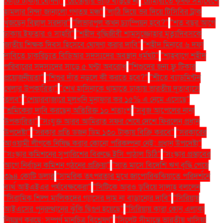
কোটি টাকার ঘোষণা"
"রেস্তোরাঁয় ভ্যাট বাড়ছে না
"রৌমারীতে কৃষক সমাবেশে
হামলার নিন্দা জানালো গণতন্ত্র মঞ্চ"
"লাঠি দিয়ে ভর দিয়ে টিসিবির ট্রাক
খুঁজছেন বিল্লাল সরদার"
"লিভারপুল কখন চ্যাম্পিয়ন হবে?"
"শত বছর আগে
ঢাকায় ইফতার ও সাহ্‌রি"
"শহীদ বুদ্ধিজীবী শামসুজ্জোহার মৃত্যুদিবসকে
জাতীয় শিক্ষক দিবস হিসেবে ঘোষণা করার দাবি"
"শহীদ মিনারে ৬ দফা
দাবিতে চাকরিচ্যুত বিডিআর সদস্যদের অবস্থান ধর্মঘট"
"শাহবাগে শহীদ
পরিবারের সদস্যদের সাড়ে ৫ ঘণ্টা অবরোধ
"শিশুদের জন্য ফ্লু টিকার
প্রয়োজনীয়তা"
"শিশুর দাঁত নড়লে কী করতে হবে?"
"শীতে ব্যাডমিন্টন
খেলার উপকারিতা"
"শেখ হাসিনাকে থামাতে ঢাকায় ভারতীয় দূতাবাসে
তলব"
"শেয়ারবাজারে মূলধনি মুনাফার কর ১৫% এ নেমে এসেছে"
"শ্রমিকেরা দাবি করছেন অতিরিক্ত ১০ শতাংশ
"সবুজ আপেলের নানা
উপকারিতা"
"সংযুক্ত আরব আমিরাত সফর শেষে দেশে ফিরলেন প্রধান
উপদেষ্টা"
"সরকার প্রতি ডজন ডিম ১৩০ টাকায় বিক্রি করবে"
"সরকারের
আওয়ামী লীগকে নিষিদ্ধ করার কোনো পরিকল্পনা নেই: প্রধান উপদেষ্টা"
"সংস্কার কমিশনের সুপারিশের বিরুদ্ধে ইসি পাঠাল চিঠি"
"সংস্কার প্রস্তাবের
আগে নির্বাচন কমিশন গঠনের প্রক্রিয়া"
"সাত মাসে বিদেশি ঋণ বৃদ্ধি পেয়ে
৩৯৪ কোটি ডলার
"সামরিক তৎপরতার মুখে জাপোরিঝঝিয়াতে পরিদর্শনে
ব্যর্থ আইএইএর পর্যবেক্ষকেরা"
"সিটিকে আরও ডুবিয়ে সালাহ বললেন
"সিরামিক শিল্প মালিকদের গ্যাসের দাম না বাড়ানোর দাবি"
"সিরিয়ায়
আইএসের পুনরুত্থানের ঝুঁকি দ্বিগুণ হয়েছে"
"সিরিয়ায় কারা কোন এলাকা
নিয়ন্ত্রণ করছে: সম্পূর্ণ মানচিত্র বিশ্লেষণ"
"সিলেট সীমান্তে ভারতীয় খাসিয়া