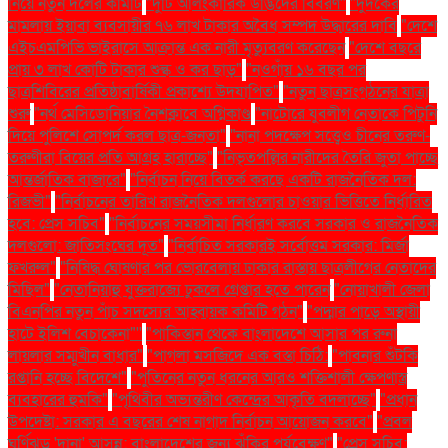
নিয়ে নতুন দলের কমিটি
"দুটি আলংকারিক উদ্ভিদের বিবরণ"
"দুদকের
মামলায় ইয়াবা ব্যবসায়ীর ৭৬ লাখ টাকার অবৈধ সম্পদ উদ্ধারের দাবি
"দেশে
এইচএমপিভি ভাইরাসে আক্রান্ত এক নারী মৃত্যুবরণ করেছেন
"দেশে বছরে
প্রায় ৩ লাখ কোটি টাকার শুল্ক ও কর ছাড়"
"নওগাঁয় ১৬ বছর পর
ছাত্রশিবিরের প্রতিষ্ঠাবার্ষিকী প্রকাশ্যে উদযাপিত"
"নতুন ছাত্রসংগঠনের যাত্রা
শুরু
"নর্থ মেসিডোনিয়ার নৈশক্লাবে অগ্নিকাণ্ড
"নাটোরে যুবলীগ নেতাকে পিটুনি
দিয়ে পুলিশে সোপর্দ করল ছাত্র-জনতা"
"নানা পদক্ষেপ সত্ত্বেও চীনের তরুণ-
তরুণীরা বিয়ের প্রতি আগ্রহ হারাচ্ছে"
"নিভৃতপল্লির নারীদের তৈরি জুতা পাচ্ছে
আন্তর্জাতিক বাজারে"
"নির্বাচন নিয়ে বিতর্ক করছে একটি রাজনৈতিক দল:
রিজভী"
"নির্বাচনের তারিখ রাজনৈতিক দলগুলোর চাওয়ার ভিত্তিতে নির্ধারিত
হবে: প্রেস সচিব"
"নির্বাচনের সময়সীমা নির্ধারণ করবে সরকার ও রাজনৈতিক
দলগুলো: জাতিসংঘের দূত"
"নির্বাচিত সরকারই সর্বোত্তম সরকার: মির্জা
ফখরুল"
"নিষিদ্ধ ঘোষণার পর ভোরবেলায় ঢাকার রাস্তায় ছাত্রলীগের নেতাদের
মিছিল"
"নেতানিয়াহু যুক্তরাজ্যে ঢুকলে গ্রেপ্তার হতে পারেন
"নোয়াখালী জেলা
বিএনপির নতুন পাঁচ সদস্যের আহ্বায়ক কমিটি গঠন"
"পদ্মার পাড়ে অস্থায়ী
হাটে ইলিশ বেচাকেনা"''
"পাকিস্তান থেকে বাংলাদেশে আসার পর রুনা
লায়লার সম্মুখীন বাধার"
"পাগলা মসজিদে এক বস্তা চিঠি:
"পাবনার শুঁটকি
রপ্তানি হচ্ছে বিদেশে"
"পুতিনের নতুন ধরনের আরও শক্তিশালী ক্ষেপণাস্ত্র
ব্যবহারের হুমকি"
"পৃথিবীর অভ্যন্তরীণ কেন্দ্রের আকৃতি বদলাচ্ছে"
"প্রধান
উপদেষ্টা: সরকার এ বছরের শেষ নাগাদ নির্বাচন আয়োজন করবে"
"প্রবল
ঘূর্ণিঝড় 'দানা' আসন্ন: বাংলাদেশের জন্য ঝুঁকির পর্যবেক্ষণ"
"প্রেস সচিব: