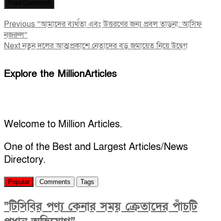
Post
Previous
Previous
“আমাদের ব্যর্থতা এবং উত্তরণের জন্য প্রবল তাড়না: আসিফ
post:
নজরুল”
navigation
Next
Next
নতুন দলের আত্মপ্রকাশে নেতাদের বড় জমায়েত নিয়ে উদ্বেগ
post:
Explore the MillionArticles
Welcome to Million Articles.
One of the Best and Largest Articles/News
Directory.
Popular
Comments
Tags
“টিসিবির পণ্য কেনার সময় ক্রেতাদের পাঁচটি