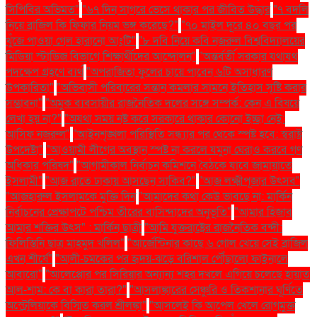
সিপিবির অভিমত"
"৬৭ দিন সাগরে ভেসে থাকার পর জীবিত উদ্ধার
"৭ বদলি
নিয়ে ব্রাজিল কি ফিফার নিয়ম ভঙ্গ করেছে?"
"৭০ মাইল দূরে ৪০ বছর পর
খুঁজে পাওয়া গেল হারানো আংটি"
"৮ দবি নিয়ে কবি নজরুল বিশ্ববিদ্যালয়ের
মিডিয়া স্টাডিজ বিভাগে শিক্ষার্থীদের আন্দোলন"
"অন্তর্বর্তী সরকার যথাযথ
পদক্ষেপ গ্রহণে ব্যর্থ
"অপরাজিতা ফুলের চায়ে পাবেন ৬টি অসাধারণ
উপকারিতা"
"অভিবাসী পরিবারের সন্তান কমলার সামনে ইতিহাস সৃষ্টি করার
সম্ভাবনা"
"অমুক ব্যবসায়ীর রাজনৈতিক দলের সঙ্গে সম্পর্ক: কেন এ বিষয়ে
লেখা হয় না?"
"অযথা সময় নষ্ট করে সরকারে থাকার কোনো ইচ্ছা নেই:
আসিফ নজরুল"
"আইনশৃঙ্খলা পরিস্থিতি সন্ধ্যার পর থেকে স্পষ্ট হবে: স্বরাষ্ট্র
উপদেষ্টা"
"আওয়ামী লীগের অবস্থান স্পষ্ট না করলে যমুনা ঘেরাও করবে গণ
অধিকার পরিষদ"
"আগামীকাল নির্বাচন কমিশনে বৈঠকে যাবে জামায়াতে
ইসলামী"
"আজ রাতে ঢাকায় আসছেন সাকিব?"
"আজ লক্ষ্মীপূজার উৎসব"
"আজহারুল ইসলামকে মুক্তি দিন
"আমাদের কথা কেউ ভাবছে না: মার্কিন
নির্বাচনের প্রেক্ষাপটে পশ্চিম তীরের বাসিন্দাদের অনুভূতি"
"আমার হিজাব
আমার শক্তির উৎস" : মার্কিন ছাত্রী
"আমি যুক্তরাষ্ট্রের রাজনৈতিক বন্দী:
ফিলিস্তিনি ছাত্র মাহমুদ খলিল"
"আর্জেন্টিনার কাছে ৬ গোল খেয়ে সেই ব্রাজিল
এখন শীর্ষে"
"আলী-চমকের পর হৃদয়-ঝড়ে বরিশাল পৌঁছালো ফাইনালে
আবারো"
"আলেপ্পোর পর সিরিয়ার অন্যান্য শহর দখলে এগিয়ে চলেছে হায়াত
আল-শাম: কে বা কারা তারা?"
"আসলাঙ্কারের সেঞ্চুরি ও তিকশানার ঘূর্ণিতে
অস্ট্রেলিয়াকে বিস্মিত করল শ্রীলঙ্কা"
"আসলেই কি আপেল খেলে রোগমুক্ত