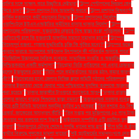
রানি’র সঙ্গে সাক্ষাৎ করে উচ্ছ্বসিত নেইমার"
"ট্রাম্প পেন্টাগনের নিয়ন্ত্রণ কেন
নিতে চান?"
"ট্রাম্প প্রশাসন ডিম আমদানি করবে"
"ট্রাম্প প্রশাসন বিশ্বব্যাপী
মার্কিন দূতাবাসে কর্মী কমানোর সিদ্ধান্ত"
"ট্রাম্প প্রশাসনের নির্দেশে
ওয়াশিংটনে ইউএসএআইডির কর্মীদের বাসায় থাকার নির্দেশ"
"ট্রাম্প
প্রশাসনের পরিকল্পনা: যুক্তরাষ্ট্রের নেতৃত্বে বিশ্ব স্বাস্থ্য সংস্থা পরিচালনা"
"ট্রাম্প
প্রেসিডেন্ট হলে কি যুক্তরাষ্ট্রে আদানির সমস্যা সমাধান হবে?"
"ট্রাম্পের
বিদ্বেষপূর্ণ বক্তব্য: গাজায় যুদ্ধবিরতি চুক্তি কি ঝুঁকির মধ্যে?"
"ট্রাম্পের শুল্কের
কারণে ভারতে অ্যাপলের আইফোন উৎপাদনে কী পরিবর্তন আসতে পারে"
"ডিজিটাল উদ্ভাবনের নৈতিক ব্যবহার: সামাজিক সংহতি ও অন্তর্ভুক্তি
নিশ্চিতকরণে একটি কর্মশালা"
"ডিপ্লোমা ডিগ্রি বাতিলের পর এবার গ্রেফতার
হলেন ইস্তাম্বুলের মেয়র"
"ডিসি পদে কর্মকর্তাদের আগ্রহ হঠাৎ কমার কারণ
কী?"
"ডিসেম্বরের মধ্যে জেলার বিভিন্ন স্থানে কমিটি গঠনের পরিকল্পনা"
"ঢাকার ইজতেমা থেকে ফেরার পথে পশ্চিমবঙ্গে মুসলিম তরুণকে আক্রান্ত
করা হয়েছে"
"ঢাকার জাহাঙ্গীর টাওয়ারে ক্যাফেতে আগুন
"ঢাকার রাস্তায়
ধুলোর কারণে বাড়ছে শিশুদের স্বাস্থ্য সমস্যা"
"তত্ত্বাবধায়ক সরকার ব্যবস্থা
নিয়ে ৩টি রিভিউ আবেদন শুনানির তারিখ ১৭ নভেম্বর"
"তিন দশকে ৩০ বিশ্ব
রেকর্ড: জাকেরের অসাধারণ কীর্তি"
"তিন সপ্তাহ পর মুক্তিপণের ২৫ লাখ টাকা
দেওয়ার পর তরুণের লাশ উদ্ধার"
"থাইরয়েড সম্পর্কিত ৫টি প্রচলিত ভুল
ধারণা"
"দিনাজপুরে মৌসুম শেষেও সুগন্ধি ধানের দাম হ্রাস"
"দীপু মনি ও তাঁর
স্বামীর বিরুদ্ধে দুদকের মামলা দায়ের"
"দুই প্ল্যাটফর্মের সমানসংখ্যক নেতা