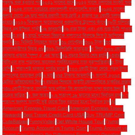
গৃহযুদ্ধ শুরু হওয়ার পর
২০২১ সালের জুনে
২০২২ সালে ডলারের সংকট শুরু
হলে
২০২৪ সালে সবচেয়ে প্রভাবশালী বাংলাদেশি কারা?
২০২৪ সালের
জুলাই থেকে ১৯ মার্চ পর্যন্ত প্রবাসী আয় মোট ২ হাজার ৭৪ কোটি ডলার
হয়েছে
২০২৬ বিশ্বকাপ আয়োজনের গুরুদায়িত্ব ট্রাম্পের কাঁধে
২৮টি গুলিতে
নিহত হন ইন্দিরা গান্ধী
২৯ জানুয়ারি
২৯ বস্তা টাকা এবং এক বস্তা চিঠি পাওয়া
গেছে
৩ মার্চ
৩ মার্চে খালেদা জিয়াকে খালাসের বিরুদ্ধে লিভ টু আপিলের
শুনানি
৩০ মিনিটে নিয়ন্ত্রণে আসে"
৩০ সেপ্টেম্বর
৩০০ টাকা!
৩৩
হামলাকারীসহ নিহত ৫৮
৩৬৯ ফিলিস্তিনি কারামুক্ত"
৪ দিনে ৮০০ কোটি!
কোথায় থামবে 'পুষ্পা ২' এর আয়?
৪১ বছরে বিচার শেষ হয়নি
৪৩তম
বিসিএস বাদ পড়াদের আবেদন পুনর্বিবেচনার সভা বৃহস্পতিবার
৫ টাকা
বেশি
৫ শতাংশই থাকবে পূর্বের মতো"
৫০০ কোটি টাকা দেবে: নতুন টাকা
ছাপানোর প্রয়োজন নেই
৬ মার্চ
৬৭৫ টাকায় আমদানি
৭ আগস্ট ২০০৫:
মেসির অভিষেকের দিন
৭ বছরের শিশুকে আইটি কোম্পানিতে চাকরির প্রস্তাব
৭৩০ কোটি টাকার ‘প্রবাসী আয় নাটক’ কি কালোটাকা সাদা করার জন্য?
৮
চক্রের জড়িত"
৮ জন আহত
৮.৬ শতাংশ ১৮ মাসের মধ্যে নির্বাচন চান
৮.৭
শতাংশ জনগণ আগামী দুই থেকে তিন বছরের মধ্যে নির্বাচন চান
AI
American Express Travel Card
American Express Travel
Rewards
Best Travel Credit Card USA
Buy TRUMP Coin
CuteBabies
FunnyVideo
Get White House Tour
Trump
Account
Trump Account vs Trump Coin:
Trump Account vs
Trump Coin: Here's the Difference Everyone's Googling