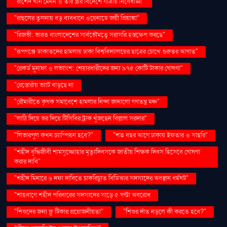
"রাশেদ খান মেনন ও তাঁর স্ত্রীর বিদেশে যাত্রায় নিষেধাজ্ঞা"
"রাহুলের তুলনায় বড় ব্যবধানে ওয়েনাডে জয়ী প্রিয়াঙ্কা"
"রিজভী: ভারত বাংলাদেশের সার্বভৌমত্বে সরাসরি হস্তক্ষেপ করছে"
"রূপগঞ্জে ডাকাতদের হামলায় ঢাকা বিশ্ববিদ্যালয়ের ছাত্রের চোখে গুরুতর আঘাত"
"রেকর্ড মুনাফা ও লভ্যাংশ: শেয়ারধারীদের জন্য ৯৭৫ কোটি টাকার ঘোষণা"
"রেস্তোরাঁয় ভ্যাট বাড়ছে না
"রৌমারীতে কৃষক সমাবেশে হামলার নিন্দা জানালো গণতন্ত্র মঞ্চ"
"লাঠি দিয়ে ভর দিয়ে টিসিবির ট্রাক খুঁজছেন বিল্লাল সরদার"
"লিভারপুল কখন চ্যাম্পিয়ন হবে?"
"শত বছর আগে ঢাকায় ইফতার ও সাহ্‌রি"
"শহীদ বুদ্ধিজীবী শামসুজ্জোহার মৃত্যুদিবসকে জাতীয় শিক্ষক দিবস হিসেবে ঘোষণা
করার দাবি"
"শহীদ মিনারে ৬ দফা দাবিতে চাকরিচ্যুত বিডিআর সদস্যদের অবস্থান ধর্মঘট"
"শাহবাগে শহীদ পরিবারের সদস্যদের সাড়ে ৫ ঘণ্টা অবরোধ
"শিশুদের জন্য ফ্লু টিকার প্রয়োজনীয়তা"
"শিশুর দাঁত নড়লে কী করতে হবে?"