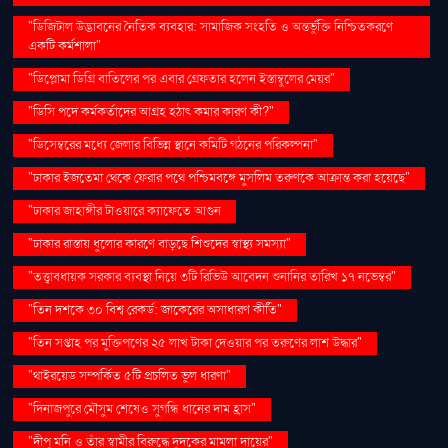
"ডিজিটাল উদ্ভাবনের নৈতিক ব্যবহার: সামাজিক সংহতি ও অন্তর্ভুক্তি নিশ্চিতকরণে
একটি কর্মশালা"
"ডিপ্লোমা ডিগ্রি বাতিলের পর এবার গ্রেফতার হলেন ইস্তাম্বুলের মেয়র"
"ডিসি পদে কর্মকর্তাদের আগ্রহ হঠাৎ কমার কারণ কী?"
"ডিসেম্বরের মধ্যে জেলার বিভিন্ন স্থানে কমিটি গঠনের পরিকল্পনা"
"ঢাকার ইজতেমা থেকে ফেরার পথে পশ্চিমবঙ্গে মুসলিম তরুণকে আক্রান্ত করা হয়েছে"
"ঢাকার জাহাঙ্গীর টাওয়ারে ক্যাফেতে আগুন
"ঢাকার রাস্তায় ধুলোর কারণে বাড়ছে শিশুদের স্বাস্থ্য সমস্যা"
"তত্ত্বাবধায়ক সরকার ব্যবস্থা নিয়ে ৩টি রিভিউ আবেদন শুনানির তারিখ ১৭ নভেম্বর"
"তিন দশকে ৩০ বিশ্ব রেকর্ড: জাকেরের অসাধারণ কীর্তি"
"তিন সপ্তাহ পর মুক্তিপণের ২৫ লাখ টাকা দেওয়ার পর তরুণের লাশ উদ্ধার"
"থাইরয়েড সম্পর্কিত ৫টি প্রচলিত ভুল ধারণা"
"দিনাজপুরে মৌসুম শেষেও সুগন্ধি ধানের দাম হ্রাস"
"দীপু মনি ও তাঁর স্বামীর বিরুদ্ধে দুদকের মামলা দায়ের"