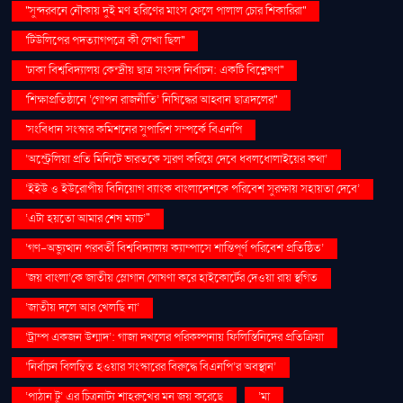
''সুন্দরবনে নৌকায় দুই মণ হরিণের মাংস ফেলে পালাল চোর শিকারিরা''
'টিউলিপের পদত্যাগপত্রে কী লেখা ছিল''
'ঢাকা বিশ্ববিদ্যালয় কেন্দ্রীয় ছাত্র সংসদ নির্বাচন: একটি বিশ্লেষণ''
'শিক্ষাপ্রতিষ্ঠানে ‘গোপন রাজনীতি’ নিষিদ্ধের আহ্বান ছাত্রদলের''
'সংবিধান সংস্কার কমিশনের সুপারিশ সম্পর্কে বিএনপি
‘অস্ট্রেলিয়া প্রতি মিনিটে ভারতকে স্মরণ করিয়ে দেবে ধবলধোলাইয়ের কথা’
‘ইইউ ও ইউরোপীয় বিনিয়োগ ব্যাংক বাংলাদেশকে পরিবেশ সুরক্ষায় সহায়তা দেবে’
‘এটা হয়তো আমার শেষ ম্যাচ’"
‘গণ–অভ্যুত্থান পরবর্তী বিশ্ববিদ্যালয় ক্যাম্পাসে শান্তিপূর্ণ পরিবেশ প্রতিষ্ঠিত’
‘জয় বাংলা’কে জাতীয় স্লোগান ঘোষণা করে হাইকোর্টের দেওয়া রায় স্থগিত
‘জাতীয় দলে আর খেলছি না’
‘ট্রাম্প একজন উন্মাদ’: গাজা দখলের পরিকল্পনায় ফিলিস্তিনিদের প্রতিক্রিয়া
‘নির্বাচন বিলম্বিত হওয়ার সংস্কারের বিরুদ্ধে বিএনপি’র অবস্থান’
‘পাঠান টু’ এর চিত্রনাট্য শাহরুখের মন জয় করেছে
‘মা