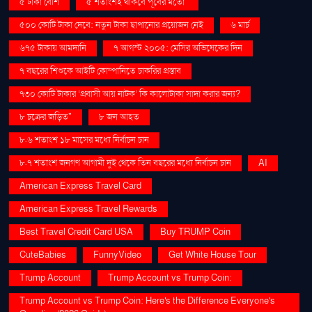
৫ টাকা বেশি
৫ শতাংশই থাকবে পূর্বের মতো"
৫০০ কোটি টাকা দেবে: নতুন টাকা ছাপানোর প্রয়োজন নেই
৬ মার্চ
৬৭৫ টাকায় আমদানি
৭ আগস্ট ২০০৫: মেসির অভিষেকের দিন
৭ বছরের শিশুকে আইটি কোম্পানিতে চাকরির প্রস্তাব
৭৩০ কোটি টাকার ‘প্রবাসী আয় নাটক’ কি কালোটাকা সাদা করার জন্য?
৮ চক্রের জড়িত"
৮ জন আহত
৮.৬ শতাংশ ১৮ মাসের মধ্যে নির্বাচন চান
৮.৭ শতাংশ জনগণ আগামী দুই থেকে তিন বছরের মধ্যে নির্বাচন চান
AI
American Express Travel Card
American Express Travel Rewards
Best Travel Credit Card USA
Buy TRUMP Coin
CuteBabies
FunnyVideo
Get White House Tour
Trump Account
Trump Account vs Trump Coin:
Trump Account vs Trump Coin: Here's the Difference Everyone's