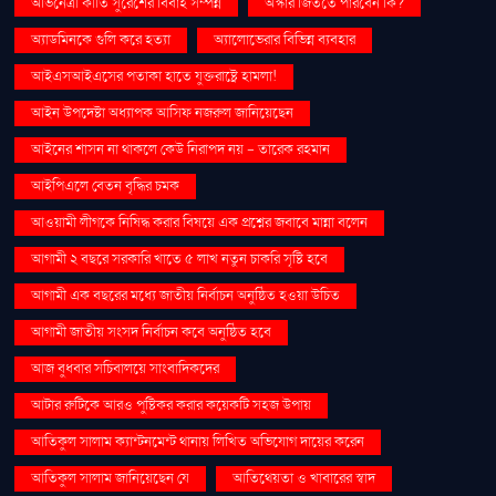
অভিনেত্রী কীর্তি সুরেশের বিবাহ সম্পন্ন
অস্কার জিততে পারবেন কি?
অ্যাডমিনকে গুলি করে হত্যা
অ্যালোভেরার বিভিন্ন ব্যবহার
আইএসআইএসের পতাকা হাতে যুক্তরাষ্ট্রে হামলা!
আইন উপদেষ্টা অধ্যাপক আসিফ নজরুল জানিয়েছেন
আইনের শাসন না থাকলে কেউ নিরাপদ নয় - তারেক রহমান
আইপিএলে বেতন বৃদ্ধির চমক
আওয়ামী লীগকে নিষিদ্ধ করার বিষয়ে এক প্রশ্নের জবাবে মান্না বলেন
আগামী ২ বছরে সরকারি খাতে ৫ লাখ নতুন চাকরি সৃষ্টি হবে
আগামী এক বছরের মধ্যে জাতীয় নির্বাচন অনুষ্ঠিত হওয়া উচিত
আগামী জাতীয় সংসদ নির্বাচন কবে অনুষ্ঠিত হবে
আজ বুধবার সচিবালয়ে সাংবাদিকদের
আটার রুটিকে আরও পুষ্টিকর করার কয়েকটি সহজ উপায়
আতিকুল সালাম ক্যান্টনমেন্ট থানায় লিখিত অভিযোগ দায়ের করেন
আতিকুল সালাম জানিয়েছেন যে
আতিথেয়তা ও খাবারের স্বাদ