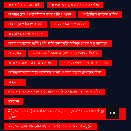
আধ ঘণ্টায় ২০ লাখ হিট
আন্তর্জাতিক মুদ্রা তহবিলের সতর্কতা
আপনার ঠোঁট এক্সফোলিয়েট করার পরিপূর্ণ গাইড
আফ্রিদিকে বললেন তামিম
আম দিয়ে পাটিসাপটা পিঠা
আমরা কেন ভ্রমণ করি?
আমলাতন্ত্র রাজনীতির চাপে
আমার বাংলাদেশ পার্টির (এবি পার্টি) সদস্যসচিব মজিবুর রহমান মঞ্জু বলেছেন
আমি ক্লান্ত
আরও একটি কারখানা পেল পরিবেশবান্ধব স্বীকৃতি
আসকের উদ্বেগ: ঢাকা প্রতিবেদন"
আসামে গরুর মাংস খাওয়া নিষিদ্ধ
আসিফ নজরুলের সঙ্গে অশোভন আচরণের জন্য তারেক রহমানের নিন্দা
আহত ১".
ইইউ বাংলাদেশের সংস্কার উদ্যোগে সমর্থন জানালেন - হাদজা লাহবিব
ইউক্রেন
ইউক্রেনে যুক্তরাষ্ট্রের প্রস্তাবিত যুদ্ধবিরতি চুক্তি নিয়ে রাশিয়ার প্রেসিডেন্ট ভ্লাদিমির
TOP
পুতিনে
ইউক্রেনে সেনা পাঠানোর সম্ভাবনা উড়িয়ে দেননি কানাডা - ট্রুডো