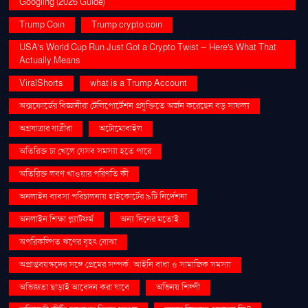
Googling (2026 Guide)
Trump Coin
Trump crypto coin
USA's World Cup Run Just Got a Crypto Twist — Here's What That
Actually Means
ViralShorts
what is a Trump Account
অক্সফোর্ডের বিজ্ঞানীরা টেলিপোর্টেশন প্রযুক্তিতে অর্জন করেছেন বড় সাফল্য
অগ্রযাত্রার যাত্রীরা
অটোমোবাইল
অতিরিক্ত চা খেলে যেসব সমস্যা হতে পারে
অতিরিক্ত লবণ খাওয়ার পরিণতি কী
অনলাইন ব্যবসা পরিচালনায় হাইকোর্টের ৯টি নির্দেশনা
অনলাইন শিক্ষা প্ল্যাটফর্ম
অন্য দিনের মতোই
অপরিকল্পিত ঋণের বৃহৎ বোঝা
অপ্রাপ্তবয়স্কদের সঙ্গে প্রেমের সম্পর্ক: আইনি বাধা ও সামাজিক সমস্যা
অভিজ্ঞতা ছাড়াই আবেদন করা যাবে
অভিনয় শিল্পী