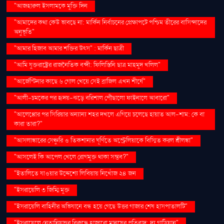
"আজহারুল ইসলামকে মুক্তি দিন
"আমাদের কথা কেউ ভাবছে না: মার্কিন নির্বাচনের প্রেক্ষাপটে পশ্চিম তীরের বাসিন্দাদের
অনুভূতি"
"আমার হিজাব আমার শক্তির উৎস" : মার্কিন ছাত্রী
"আমি যুক্তরাষ্ট্রের রাজনৈতিক বন্দী: ফিলিস্তিনি ছাত্র মাহমুদ খলিল"
"আর্জেন্টিনার কাছে ৬ গোল খেয়ে সেই ব্রাজিল এখন শীর্ষে"
"আলী-চমকের পর হৃদয়-ঝড়ে বরিশাল পৌঁছালো ফাইনালে আবারো"
"আলেপ্পোর পর সিরিয়ার অন্যান্য শহর দখলে এগিয়ে চলেছে হায়াত আল-শাম: কে বা
কারা তারা?"
"আসলাঙ্কারের সেঞ্চুরি ও তিকশানার ঘূর্ণিতে অস্ট্রেলিয়াকে বিস্মিত করল শ্রীলঙ্কা"
"আসলেই কি আপেল খেলে রোগমুক্ত থাকা সম্ভব?"
"ইতালিতে যাওয়ার উদ্দেশ্যে লিবিয়ায় নিখোঁজ ২৪ জন
"ইসরায়েলি ৩ জিম্মি মুক্ত
"ইসরায়েলি বাহিনীর অভিযানে বন্ধ হয়ে গেছে উত্তর গাজার শেষ হাসপাতালটি"
"ইসরায়েলে নেতানিয়াহুর বিরুদ্ধে হাজারো মানুষের প্রতিবাদ: দ্য গার্ডিয়ান"