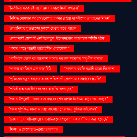
"নির্বাচিত সরকারই সর্বোত্তম সরকার: মির্জা ফখরুল"
"নিষিদ্ধ ঘোষণার পর ভোরবেলায় ঢাকার রাস্তায় ছাত্রলীগের নেতাদের মিছিল"
"নেতানিয়াহু যুক্তরাজ্যে ঢুকলে গ্রেপ্তার হতে পারেন
"নোয়াখালী জেলা বিএনপির নতুন পাঁচ সদস্যের আহ্বায়ক কমিটি গঠন"
"পদ্মার পাড়ে অস্থায়ী হাটে ইলিশ বেচাকেনা"''
"পাকিস্তান থেকে বাংলাদেশে আসার পর রুনা লায়লার সম্মুখীন বাধার"
"পাগলা মসজিদে এক বস্তা চিঠি:
"পাবনার শুঁটকি রপ্তানি হচ্ছে বিদেশে"
"পুতিনের নতুন ধরনের আরও শক্তিশালী ক্ষেপণাস্ত্র ব্যবহারের হুমকি"
"পৃথিবীর অভ্যন্তরীণ কেন্দ্রের আকৃতি বদলাচ্ছে"
"প্রধান উপদেষ্টা: সরকার এ বছরের শেষ নাগাদ নির্বাচন আয়োজন করবে"
"প্রবল ঘূর্ণিঝড় 'দানা' আসন্ন: বাংলাদেশের জন্য ঝুঁকির পর্যবেক্ষণ"
"প্রেস সচিব: সচিবালয়ে সাংবাদিকদের প্রবেশাধিকার সীমিত করা হয়েছে"
"ফিফা ও খেলোয়াড়-ক্লাবের সংঘাত