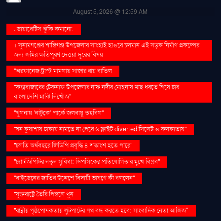
August 5, 2026 @ 12:59 AM
. ডায়াবেটিস ঝুঁকি কমানো:
। সুনামগঞ্জের শান্তিগঞ্জ উপজেলার সাংহাই হাওরে চলমান এই সড়ক নির্মাণ প্রকল্পের
জন্য জমির ক্ষতিপূরণ দেওয়া দূরের বিষয়
''অরফানেজ ট্রাস্ট মামলায় সাজার রায় বাতিল
''কক্সবাজারের টেকনাফ উপজেলার নাফ নদীর মোহনায় মাছ ধরতে গিয়ে চার
বাংলাদেশি মাঝি নিখোঁজ''
''খুলনায় ‘নাটুকে’ পার্কে জলবায়ু তহবিল''
''ঘন কুয়াশায় ঢাকায় নামতে না পেরে ৬ ফ্লাইট diverted সিলেট ও কলকাতায়''
''চলতি অর্থবছরে জিডিপি প্রবৃদ্ধি ৪ শতাংশ হতে পারে''
''চ্যাটজিপিটির নতুন সুবিধা: ডিপসিকের প্রতিযোগিতার মুখে বিপ্লব''
''বাইডেনের জাতির উদ্দেশে বিদায়ী ভাষণে কী বললেন''
''যুক্তরাষ্ট্রে তৈরি পিস্তলে খুন
''রাষ্ট্রীয় পৃষ্ঠপোষকতায় লুটপাটের পথ বন্ধ করতে হবে: সাংবাদিক নেতা আজিজ"