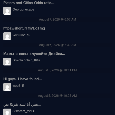
Platers and Office Odds ratio...
Georgunexage
August 7, 2026 @ 8:57 AM
https://shorturl.fm/DqTmg
Conrad2150
August 6, 2026 @ 7:32 AM
Мамы и папы слушайте Двойки...
Shkola onlain_tlKa
August 5, 2026 @ 10:41 PM
Hi guys. I have found...
web3_E
August 5, 2026 @ 10:23 AM
يعني أنا لسه تقريبًا نص...
888starz_zvEr