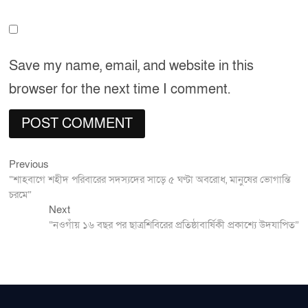
Save my name, email, and website in this
browser for the next time I comment.
Previous
Post
Previous
post:
“শাহবাগে শহীদ পরিবারের সদস্যদের সাড়ে ৫ ঘণ্টা অবরোধ, মানুষের ভোগান্তি
navigation
চরমে”
Next
Next
post:
“নওগাঁয় ১৬ বছর পর ছাত্রশিবিরের প্রতিষ্ঠাবার্ষিকী প্রকাশ্যে উদযাপিত”