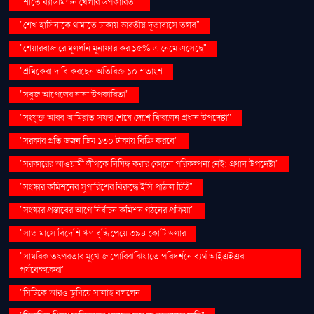
"শীতে ব্যাডমিন্টন খেলার উপকারিতা"
"শেখ হাসিনাকে থামাতে ঢাকায় ভারতীয় দূতাবাসে তলব"
"শেয়ারবাজারে মূলধনি মুনাফার কর ১৫% এ নেমে এসেছে"
"শ্রমিকেরা দাবি করছেন অতিরিক্ত ১০ শতাংশ
"সবুজ আপেলের নানা উপকারিতা"
"সংযুক্ত আরব আমিরাত সফর শেষে দেশে ফিরলেন প্রধান উপদেষ্টা"
"সরকার প্রতি ডজন ডিম ১৩০ টাকায় বিক্রি করবে"
"সরকারের আওয়ামী লীগকে নিষিদ্ধ করার কোনো পরিকল্পনা নেই: প্রধান উপদেষ্টা"
"সংস্কার কমিশনের সুপারিশের বিরুদ্ধে ইসি পাঠাল চিঠি"
"সংস্কার প্রস্তাবের আগে নির্বাচন কমিশন গঠনের প্রক্রিয়া"
"সাত মাসে বিদেশি ঋণ বৃদ্ধি পেয়ে ৩৯৪ কোটি ডলার
"সামরিক তৎপরতার মুখে জাপোরিঝঝিয়াতে পরিদর্শনে ব্যর্থ আইএইএর
পর্যবেক্ষকেরা"
"সিটিকে আরও ডুবিয়ে সালাহ বললেন