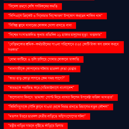
"বিদেশ ভ্রমণে দেশি পর্যটকদের কমতি
"বিপিএলে ক্রিকেট ও সিনেমার 'বিস্ফোরণ' উপভোগ করছেন শাকিব খান"
"বিভিন্ন স্থানে খাবারের দোকান খোলা রাখতে বাধা
"বিশ্বের সংঘাতজনিত ক্ষুধায় প্রতিদিন ২১ হাজার মানুষের মৃত্যু: অক্সফাম"
"বেক্সিমকোর শ্রমিক-কর্মচারীদের পাওনা পরিশোধে ৫২৫ কোটি টাকা ঋণ প্রদান করবে
সরকার"
"বোমা ফাটিয়ে ও গুলি চালিয়ে সোনার দোকানে ডাকাতি
"ব্যবসায়ীকে কোপানোর ঘটনায় ছাত্রদল নেতা গ্রেপ্তার
"ভাঙা হাড় জোড়া লাগতে কেন সময় লাগে?"
"ভারতকে পরাজিত করে সেমিফাইনালে বাংলাদেশ"
"ভালোবাসা দিবসে ‘তামাশা’ পোস্ট নিয়ে ব্যাখ্যা দিলেন উপদেষ্টা ফরিদা আখতার"
"ভিনিসিয়ুসকে সৌদি ক্লাবে যাওয়া থেকে বিরত রাখতে রিয়ালের নতুন কৌশল"
"মতলব উত্তরে ছাত্রদল নেত্রীর বাড়িতে অগ্নিসংযোগের ঘটনা"
"মন্ত্রীর বাড়ির সামনে বৃষ্টিতে দাঁড়িয়ে ছিলাম