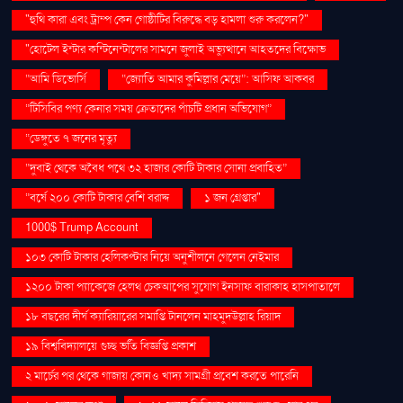
"হুথি কারা এবং ট্রাম্প কেন গোষ্ঠীটির বিরুদ্ধে বড় হামলা শুরু করলেন?"
"হোটেল ইন্টার কন্টিনেন্টালের সামনে জুলাই অভ্যুত্থানে আহতদের বিক্ষোভ
“আমি ডিভোর্সি
“জ্যোতি আমার কুমিল্লার মেয়ে”: আসিফ আকবর
“টিসিবির পণ্য কেনার সময় ক্রেতাদের পাঁচটি প্রধান অভিযোগ”
“ডেঙ্গুতে ৭ জনের মৃত্যু
“দুবাই থেকে অবৈধ পথে ৩২ হাজার কোটি টাকার সোনা প্রবাহিত”
“বর্ষে ২০০ কোটি টাকার বেশি বরাদ্দ
১ জন গ্রেপ্তার"
1000$ Trump Account
১০৩ কোটি টাকার হেলিকপ্টার নিয়ে অনুশীলনে গেলেন নেইমার
১২০০ টাকা প্যাকেজে হেলথ চেকআপের সুযোগ ইনসাফ বারাকাহ হাসপাতালে
১৮ বছরের দীর্ঘ ক্যারিয়ারের সমাপ্তি টানলেন মাহমুদউল্লাহ রিয়াদ
১৯ বিশ্ববিদ্যালয়ে গুচ্ছ ভর্তি বিজ্ঞপ্তি প্রকাশ
২ মার্চের পর থেকে গাজায় কোনও খাদ্য সামগ্রী প্রবেশ করতে পারেনি