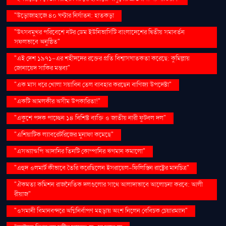
"উড়োজাহাজে ৪০ ঘণ্টার নির্যাতন: হাতকড়া
"উৎসবমুখর পরিবেশে নটর ডেম ইউনিভার্সিটি বাংলাদেশের দ্বিতীয় সমাবর্তন
সফলভাবে অনুষ্ঠিত"
"এই দেশ ১৯৭১-এর শহীদদের রক্তের প্রতি বিশ্বাসঘাতকতা করেছে: কুমিল্লায়
জোনায়েদ সাকির মন্তব্য"
"এক মাস ধরে খোলা সয়াবিন তেল ব্যবহার করছেন বাণিজ্য উপদেষ্টা"
"একটি আমলকীর অসীম উপকারিতা!"
"একুশে পদক পাচ্ছেন ১৪ বিশিষ্ট ব্যক্তি ও জাতীয় নারী ফুটবল দল"
"এশিয়াটিক ল্যাবরেটরিজের মুনাফা কমেছে"
"এসঅ্যান্ডপি আদানির তিনটি কোম্পানির ঋণমান কমালো"
"এহুদ ওলমার্ট কীভাবে তৈরি করেছিলেন ইসরায়েল-ফিলিস্তিন রাষ্ট্রের মানচিত্র"
"ঐকমত্য কমিশন রাজনৈতিক দলগুলোর সাথে আলাদাভাবে আলোচনা করবে: আলী
রীয়াজ"
"ওসমানী বিমানবন্দরে অগ্নিনির্বাপণ মহড়ায় অংশ নিলেন বেবিচক চেয়ারম্যান"