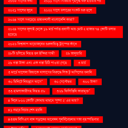
২০০৮ সালের কথা
২০১১ সালে সিরিয়ায় গৃহযুদ্ধ শুরু হওয়ার পর
২০২১ সালের জুনে
২০২২ সালে ডলারের সংকট শুরু হলে
২০২৪ সালে সবচেয়ে প্রভাবশালী বাংলাদেশি কারা?
২০২৪ সালের জুলাই থেকে ১৯ মার্চ পর্যন্ত প্রবাসী আয় মোট ২ হাজার ৭৪ কোটি ডলার
হয়েছে
২০২৬ বিশ্বকাপ আয়োজনের গুরুদায়িত্ব ট্রাম্পের কাঁধে
২৮টি গুলিতে নিহত হন ইন্দিরা গান্ধী
২৯ জানুয়ারি
২৯ বস্তা টাকা এবং এক বস্তা চিঠি পাওয়া গেছে
৩ মার্চ
৩ মার্চে খালেদা জিয়াকে খালাসের বিরুদ্ধে লিভ টু আপিলের শুনানি
৩০ মিনিটে নিয়ন্ত্রণে আসে"
৩০ সেপ্টেম্বর
৩০০ টাকা!
৩৩ হামলাকারীসহ নিহত ৫৮
৩৬৯ ফিলিস্তিনি কারামুক্ত"
৪ দিনে ৮০০ কোটি! কোথায় থামবে 'পুষ্পা ২' এর আয়?
৪১ বছরে বিচার শেষ হয়নি
৪৩তম বিসিএস বাদ পড়াদের আবেদন পুনর্বিবেচনার সভা বৃহস্পতিবার