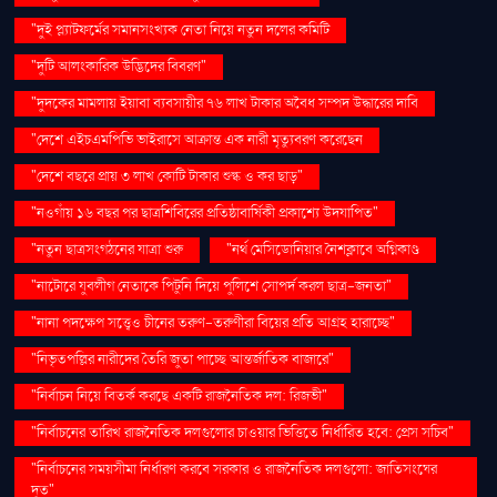
"দুই প্ল্যাটফর্মের সমানসংখ্যক নেতা নিয়ে নতুন দলের কমিটি
"দুটি আলংকারিক উদ্ভিদের বিবরণ"
"দুদকের মামলায় ইয়াবা ব্যবসায়ীর ৭৬ লাখ টাকার অবৈধ সম্পদ উদ্ধারের দাবি
"দেশে এইচএমপিভি ভাইরাসে আক্রান্ত এক নারী মৃত্যুবরণ করেছেন
"দেশে বছরে প্রায় ৩ লাখ কোটি টাকার শুল্ক ও কর ছাড়"
"নওগাঁয় ১৬ বছর পর ছাত্রশিবিরের প্রতিষ্ঠাবার্ষিকী প্রকাশ্যে উদযাপিত"
"নতুন ছাত্রসংগঠনের যাত্রা শুরু
"নর্থ মেসিডোনিয়ার নৈশক্লাবে অগ্নিকাণ্ড
"নাটোরে যুবলীগ নেতাকে পিটুনি দিয়ে পুলিশে সোপর্দ করল ছাত্র-জনতা"
"নানা পদক্ষেপ সত্ত্বেও চীনের তরুণ-তরুণীরা বিয়ের প্রতি আগ্রহ হারাচ্ছে"
"নিভৃতপল্লির নারীদের তৈরি জুতা পাচ্ছে আন্তর্জাতিক বাজারে"
"নির্বাচন নিয়ে বিতর্ক করছে একটি রাজনৈতিক দল: রিজভী"
"নির্বাচনের তারিখ রাজনৈতিক দলগুলোর চাওয়ার ভিত্তিতে নির্ধারিত হবে: প্রেস সচিব"
"নির্বাচনের সময়সীমা নির্ধারণ করবে সরকার ও রাজনৈতিক দলগুলো: জাতিসংঘের
দূত"