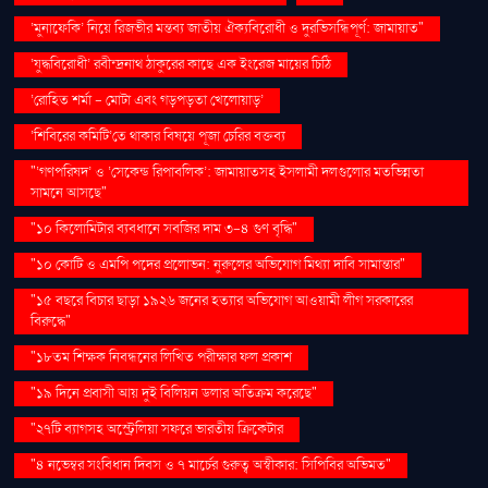
‘মুনাফেকি’ নিয়ে রিজভীর মন্তব্য জাতীয় ঐক্যবিরোধী ও দুরভিসন্ধিপূর্ণ: জামায়াত"
‘যুদ্ধবিরোধী’ রবীন্দ্রনাথ ঠাকুরের কাছে এক ইংরেজ মায়ের চিঠি
‘রোহিত শর্মা - মোটা এবং গড়পড়তা খেলোয়াড়’
‘শিবিরের কমিটি’তে থাকার বিষয়ে পূজা চেরির বক্তব্য
"‘গণপরিষদ’ ও ‘সেকেন্ড রিপাবলিক’: জামায়াতসহ ইসলামী দলগুলোর মতভিন্নতা
সামনে আসছে"
"১০ কিলোমিটার ব্যবধানে সবজির দাম ৩-৪ গুণ বৃদ্ধি"
"১০ কোটি ও এমপি পদের প্রলোভন: নুরুলের অভিযোগ মিথ্যা দাবি সামান্তার"
"১৫ বছরে বিচার ছাড়া ১৯২৬ জনের হত্যার অভিযোগ আওয়ামী লীগ সরকারের
বিরুদ্ধে"
"১৮তম শিক্ষক নিবন্ধনের লিখিত পরীক্ষার ফল প্রকাশ
"১৯ দিনে প্রবাসী আয় দুই বিলিয়ন ডলার অতিক্রম করেছে"
"২৭টি ব্যাগসহ অস্ট্রেলিয়া সফরে ভারতীয় ক্রিকেটার
"৪ নভেম্বর সংবিধান দিবস ও ৭ মার্চের গুরুত্ব অস্বীকার: সিপিবির অভিমত"