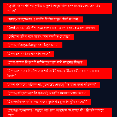
"জুলাই মাসের শহীদরা দুর্নীতি ও দুঃশাসনমুক্ত বাংলাদেশ চেয়েছিলেন: জামায়াত
আমির"
"জুলাই-আগস্টের মধ্যে জাতীয় নির্বাচন সম্ভব: মির্জা ফখরুল"
"টাঙ্গাইলে আওয়ামী লীগ নেতা ফারুক হত্যা মামলার রায়ে হতবাক সন্তানেরা
"টেনিসের রানি’র সঙ্গে সাক্ষাৎ করে উচ্ছ্বসিত নেইমার"
"ট্রাম্প পেন্টাগনের নিয়ন্ত্রণ কেন নিতে চান?"
"ট্রাম্প প্রশাসন ডিম আমদানি করবে"
"ট্রাম্প প্রশাসন বিশ্বব্যাপী মার্কিন দূতাবাসে কর্মী কমানোর সিদ্ধান্ত"
"ট্রাম্প প্রশাসনের নির্দেশে ওয়াশিংটনে ইউএসএআইডির কর্মীদের বাসায় থাকার
নির্দেশ"
"ট্রাম্প প্রশাসনের পরিকল্পনা: যুক্তরাষ্ট্রের নেতৃত্বে বিশ্ব স্বাস্থ্য সংস্থা পরিচালনা"
"ট্রাম্প প্রেসিডেন্ট হলে কি যুক্তরাষ্ট্রে আদানির সমস্যা সমাধান হবে?"
"ট্রাম্পের বিদ্বেষপূর্ণ বক্তব্য: গাজায় যুদ্ধবিরতি চুক্তি কি ঝুঁকির মধ্যে?"
"ট্রাম্পের শুল্কের কারণে ভারতে অ্যাপলের আইফোন উৎপাদনে কী পরিবর্তন আসতে
পারে"