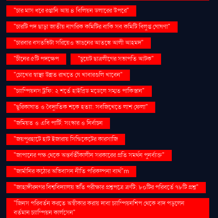
"চার মাস ধরে রপ্তানি আয় ৪ বিলিয়ন ডলারের উপরে"
"চারটি পদ ছাড়া জাতীয় নাগরিক কমিটির বাকি সব কমিটি বিলুপ্ত ঘোষণা"
"চারবার বসতভিটা সরিয়েও ভাঙনের আতঙ্কে আলী আহমদ"
"চীনের ৫টি পদক্ষেপ
"চুয়েট ছাত্রলীগের সভাপতি আটক"
"চোখের স্বাস্থ্য উন্নত রাখতে যে খাবারগুলি খাবেন"
"চ্যাম্পিয়নস ট্রফি: ২ শর্তে হাইব্রিড মডেলে সম্মত পাকিস্তান"
"ছুরিকাঘাত ও বৈদ্যুতিক শকে হত্যা: সবজিখেতে লাশ ফেলা"
"জমিয়ত ও এবি পার্টি: সংস্কার ও নির্বাচন
"জয়পুরহাটে হাট ইজারায় সিন্ডিকেটের কারসাজি
"জাপানের পক্ষ থেকে অন্তর্বর্তীকালীন সরকারের প্রতি সমর্থন পুনর্ব্যক্ত"
"জার্মানির কঠোর অভিবাসন নীতি পরিকল্পনা ব্যর্থ"m
"জাহাঙ্গীরনগর বিশ্ববিদ্যালয় ভর্তি পরীক্ষার প্রশ্নপত্রে ত্রুটি: ৮০টির পরিবর্তে ৭৮টি প্রশ্ন"
"জিনস পরিবর্তন করতে অস্বীকার করায় দাবা চ্যাম্পিয়নশিপ থেকে বাদ পড়লেন
বর্তমান চ্যাম্পিয়ন কার্লসেন"