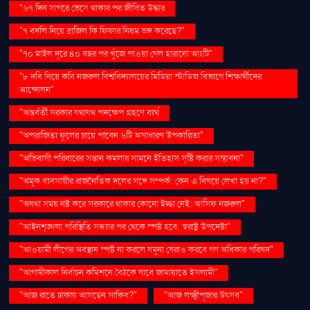
"৬৭ দিন সাগরে ভেসে থাকার পর জীবিত উদ্ধার
"৭ বদলি নিয়ে ব্রাজিল কি ফিফার নিয়ম ভঙ্গ করেছে?"
"৭০ মাইল দূরে ৪০ বছর পর খুঁজে পাওয়া গেল হারানো আংটি"
"৮ দবি নিয়ে কবি নজরুল বিশ্ববিদ্যালয়ের মিডিয়া স্টাডিজ বিভাগে শিক্ষার্থীদের
আন্দোলন"
"অন্তর্বর্তী সরকার যথাযথ পদক্ষেপ গ্রহণে ব্যর্থ
"অপরাজিতা ফুলের চায়ে পাবেন ৬টি অসাধারণ উপকারিতা"
"অভিবাসী পরিবারের সন্তান কমলার সামনে ইতিহাস সৃষ্টি করার সম্ভাবনা"
"অমুক ব্যবসায়ীর রাজনৈতিক দলের সঙ্গে সম্পর্ক: কেন এ বিষয়ে লেখা হয় না?"
"অযথা সময় নষ্ট করে সরকারে থাকার কোনো ইচ্ছা নেই: আসিফ নজরুল"
"আইনশৃঙ্খলা পরিস্থিতি সন্ধ্যার পর থেকে স্পষ্ট হবে: স্বরাষ্ট্র উপদেষ্টা"
"আওয়ামী লীগের অবস্থান স্পষ্ট না করলে যমুনা ঘেরাও করবে গণ অধিকার পরিষদ"
"আগামীকাল নির্বাচন কমিশনে বৈঠকে যাবে জামায়াতে ইসলামী"
"আজ রাতে ঢাকায় আসছেন সাকিব?"
"আজ লক্ষ্মীপূজার উৎসব"