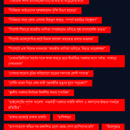
"সিরামিক শিল্প মালিকদের গ্যাসের দাম না বাড়ানোর দাবি"
"সিরিয়ায় আইএসের পুনরুত্থানের ঝুঁকি দ্বিগুণ হয়েছে"
"সিরিয়ায় কারা কোন এলাকা নিয়ন্ত্রণ করছে: সম্পূর্ণ মানচিত্র বিশ্লেষণ"
"সিলেট সীমান্তে ভারতীয় খাসিয়া সম্প্রদায়ের গুলিতে দুই বাংলাদেশি আহত"
"সিলেট-ম্যানচেস্টার রুটে বিমান চলাচল অব্যাহত রাখার আহ্বান"
"সিলেটে এক দিনের ব্যবধানে ‘ভারতীয় খাসিয়া গু‌লিতে’ নিহত আরেকজন"
"সেনাবাহিনীকে ধৈর্যের সঙ্গে কাজ করতে হবে নির্বাচিত সরকার আসা পর্যন্ত: সাভারে
সেনাপ্রধান"
"সোনার কমোড চুরির অভিযোগে চক্রের সদস্যরা দোষী সাব্যস্ত"
"সৌদি আরব গিয়ে কেন নারী গৃহকর্মীরা মৃত্যুর মুখে পড়ছেন?"
"স্থানীয় সরকার নির্বাচন নির্দলীয় করার সুপারিশ"
"হাইকোর্টের পূর্ণাঙ্গ আদেশ: অন্তর্বর্তী সরকার আইনি দলিল ও জনগণের ইচ্ছার সমর্থনে
প্রতিষ্ঠিত"
"হাঙ্গার প্রজেক্টে ঢাকায় চাকরি
"হালিশহর
"হাসপাতালে ভর্তির পর প্রকাশিত হলো প্রথম পোপ ফ্রান্সিসের ছবি"
"হিজবুল্লাহ