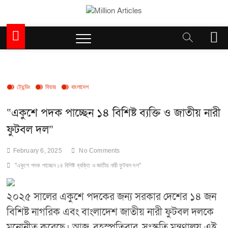
Skip
to
Million Articles
content
M
e
n
u
B
u
ট্রেন্ডিং
ফিচার
বাংলাদেশ
t
t
“একুশে পদক পাচ্ছেন ১৪ বিশিষ্ট ব্যক্তি ও জাতীয় নারী
o
ফুটবল দল”
n
February 6, 2025
No Comments
"একুশে পদক পাচ্ছেন ১৪ বিশিষ্ট ব্যক্তি ও জাতীয় নারী ফুটবল দল"
২০২৫ সালের একুশে পদকের জন্য সরকার দেশের ১৪ জন
বিশিষ্ট নাগরিক এবং বাংলাদেশ জাতীয় নারী ফুটবল দলকে
মনোনীত করেছে। আজ, বৃহস্পতিবার, সংস্কৃতি মন্ত্রণালয় এই