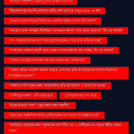
"কাউকে বিশৃঙ্খলা সৃষ্টির সুযোগ দেওয়া যাবে না
"কিশোরগঞ্জে ভাঙারি দোকানে মর্টার শেল দেখতে পেয়ে ৯৯৯-এ কল
"কেনেডি হত্যাকাণ্ডের বিষয়ে ৮০ হাজার পৃষ্ঠার গোপন নথি প্রকাশ"
"ক্ষমতায় থাকা অবস্থায় নির্বাচনে অংশগ্রহণ জনগণ আর মেনে নেবে না: জি এম কাদের"
"গণ–অভ্যুত্থানের ছয় মাস পর ছেলের মরদেহ পেয়ে মা'র অবিরত কান্না"
"গণমাধ্যম সরকার অখুশি হবে এমন সংবাদ প্রকাশে ভয় পাচ্ছে: জি এম কাদের"
"গাজায় ২ মার্চের পর খাদ্য সহায়তা প্রবাহ বন্ধ: জাতিসংঘ"
"গাজায় অবৈধ আদেশ অমান্য করতে সেনাদের প্রতি ইসরায়েলের সাবেক নিরাপত্তা
উপদেষ্টার আহ্বান"'
"গাজার সংঘর্ষ বন্ধের জন্য আলোচনার প্রতি ইসরায়েল ও হামাসের আগ্রহ"
"গাজীপুরে হামলা: ওসি প্রত্যাহার
"গোসলের আগে না পরে
"ঘরের বাতাসে দূষণ: সুস্থ থাকার জন্য করণীয়".
"চট্টগ্রামের আঞ্চলিক ভাষায় রোহিঙ্গাদের জন্য প্রধান উপদেষ্টার বার্তা"
"চাকরিতে প্রবেশের জন্য পুরুষদের বয়সসীমা ৩৫ ও নারীদের ৩৭ বছরে উন্নীত করার
প্রস্তাব"