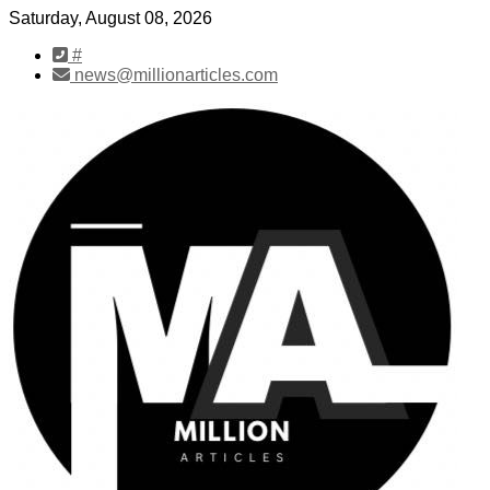
Skip
Saturday, August 08, 2026
to
#
content
news@millionarticles.com