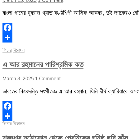
March 13, 2025
1 Comment
বাংলা গানের যুবরাজ খ্যাত কণ্ঠশিল্পী আসিফ আকবর, দুই দশকেরও বেশি 
Facebook
Share
ফিচার
বিনোদন
এ আর রহমানের পারিশ্রমিক কত
March 3, 2025
1 Comment
ভারতের কিংবদন্তি সংগীতজ্ঞ এ আর রহমান, যিনি দীর্ঘ ক্যারিয়ারে অস
Facebook
ফিচার
বিনোদন
Share
শ্রদ্ধার মুঠোফোন থেকে প্রেমিকের ঘনিষ্ঠ ছবি ফাঁস