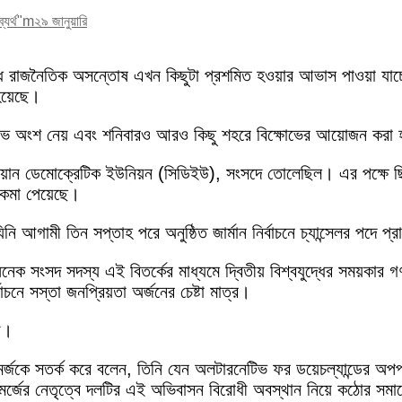
ব্যর্থ"m
২৯ জানুয়ারি
ে রাজনৈতিক অসন্তোষ এখন কিছুটা প্রশমিত হওয়ার আভাস পাওয়া যাচ্ছে। গ
হয়েছে।
বিক্ষোভে অংশ নেয় এবং শনিবারও আরও কিছু শহরে বিক্ষোভের আয়োজন করা 
িশ্চিয়ান ডেমোক্রেটিক ইউনিয়ন (সিডিইউ), সংসদে তোলেছিল। এর পক্ষে 
কমা পেয়েছে।
আগামী তিন সপ্তাহ পরে অনুষ্ঠিত জার্মান নির্বাচনে চ্যান্সেলর পদে প্রার
নেক সংসদ সদস্য এই বিতর্কের মাধ্যমে দ্বিতীয় বিশ্বযুদ্ধের সময়কার 
চনে সস্তা জনপ্রিয়তা অর্জনের চেষ্টা মাত্র।
য়।
ডরিখ মের্জকে সতর্ক করে বলেন, তিনি যেন অলটারনেটিভ ফর ডয়েচল্যান্ডের অপ
মের্জের নেতৃত্বে দলটির এই অভিবাসন বিরোধী অবস্থান নিয়ে কঠোর স