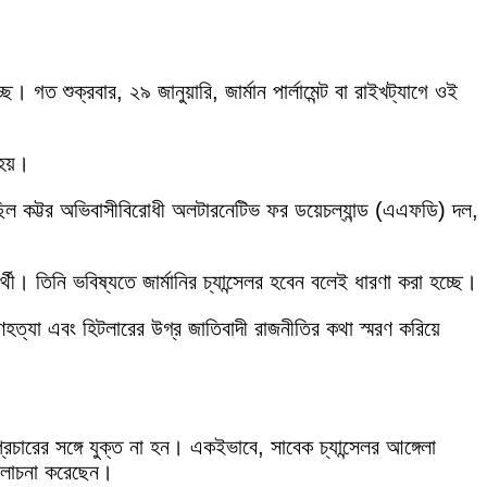
ত শুক্রবার, ২৯ জানুয়ারি, জার্মান পার্লামেন্ট বা রাইখট্যাগে ওই
হয়।
ছিল কট্টর অভিবাসীবিরোধী অলটারনেটিভ ফর ডয়েচল্যান্ড (এএফডি) দল,
্থী। তিনি ভবিষ্যতে জার্মানির চ্যান্সেলর হবেন বলেই ধারণা করা হচ্ছে।
গণহত্যা এবং হিটলারের উগ্র জাতিবাদী রাজনীতির কথা স্মরণ করিয়ে
প্রচারের সঙ্গে যুক্ত না হন। একইভাবে, সাবেক চ্যান্সেলর আঙ্গেলা
মালোচনা করেছেন।