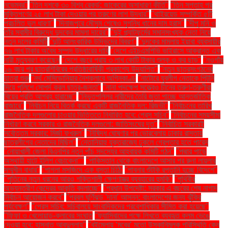
নভেম্বর"
"তিন দশকে ৩০ বিশ্ব রেকর্ড: জাকেরের অসাধারণ কীর্তি"
"তিন সপ্তাহ পর
মুক্তিপণের ২৫ লাখ টাকা দেওয়ার পর তরুণের লাশ উদ্ধার"
"থাইরয়েড সম্পর্কিত ৫টি
প্রচলিত ভুল ধারণা"
"দিনাজপুরে মৌসুম শেষেও সুগন্ধি ধানের দাম হ্রাস"
"দীপু মনি ও
তাঁর স্বামীর বিরুদ্ধে দুদকের মামলা দায়ের"
"দুই প্ল্যাটফর্মের সমানসংখ্যক নেতা নিয়ে
নতুন দলের কমিটি
"দুটি আলংকারিক উদ্ভিদের বিবরণ"
"দুদকের মামলায় ইয়াবা ব্যবসায়ীর
৭৬ লাখ টাকার অবৈধ সম্পদ উদ্ধারের দাবি
"দেশে এইচএমপিভি ভাইরাসে আক্রান্ত এক
নারী মৃত্যুবরণ করেছেন
"দেশে বছরে প্রায় ৩ লাখ কোটি টাকার শুল্ক ও কর ছাড়"
"নওগাঁয়
১৬ বছর পর ছাত্রশিবিরের প্রতিষ্ঠাবার্ষিকী প্রকাশ্যে উদযাপিত"
"নতুন ছাত্রসংগঠনের
যাত্রা শুরু
"নর্থ মেসিডোনিয়ার নৈশক্লাবে অগ্নিকাণ্ড
"নাটোরে যুবলীগ নেতাকে পিটুনি
দিয়ে পুলিশে সোপর্দ করল ছাত্র-জনতা"
"নানা পদক্ষেপ সত্ত্বেও চীনের তরুণ-তরুণীরা
বিয়ের প্রতি আগ্রহ হারাচ্ছে"
"নিভৃতপল্লির নারীদের তৈরি জুতা পাচ্ছে আন্তর্জাতিক
বাজারে"
"নির্বাচন নিয়ে বিতর্ক করছে একটি রাজনৈতিক দল: রিজভী"
"নির্বাচনের তারিখ
রাজনৈতিক দলগুলোর চাওয়ার ভিত্তিতে নির্ধারিত হবে: প্রেস সচিব"
"নির্বাচনের সময়সীমা
নির্ধারণ করবে সরকার ও রাজনৈতিক দলগুলো: জাতিসংঘের দূত"
"নির্বাচিত সরকারই
সর্বোত্তম সরকার: মির্জা ফখরুল"
"নিষিদ্ধ ঘোষণার পর ভোরবেলায় ঢাকার রাস্তায়
ছাত্রলীগের নেতাদের মিছিল"
"নেতানিয়াহু যুক্তরাজ্যে ঢুকলে গ্রেপ্তার হতে পারেন
"নোয়াখালী জেলা বিএনপির নতুন পাঁচ সদস্যের আহ্বায়ক কমিটি গঠন"
"পদ্মার পাড়ে
অস্থায়ী হাটে ইলিশ বেচাকেনা"''
"পাকিস্তান থেকে বাংলাদেশে আসার পর রুনা লায়লার
সম্মুখীন বাধার"
"পাগলা মসজিদে এক বস্তা চিঠি:
"পাবনার শুঁটকি রপ্তানি হচ্ছে বিদেশে"
"পুতিনের নতুন ধরনের আরও শক্তিশালী ক্ষেপণাস্ত্র ব্যবহারের হুমকি"
"পৃথিবীর
অভ্যন্তরীণ কেন্দ্রের আকৃতি বদলাচ্ছে"
"প্রধান উপদেষ্টা: সরকার এ বছরের শেষ নাগাদ
নির্বাচন আয়োজন করবে"
"প্রবল ঘূর্ণিঝড় 'দানা' আসন্ন: বাংলাদেশের জন্য ঝুঁকির
পর্যবেক্ষণ"
"প্রেস সচিব: সচিবালয়ে সাংবাদিকদের প্রবেশাধিকার সীমিত করা হয়েছে"
"ফিফা ও খেলোয়াড়-ক্লাবের সংঘাত
"ফ্যাসিবাদের পক্ষে লিখতে ব্যবহৃত কলম ভেঙে
দেওয়া হবে: হাসনাত আবদুল্লাহ"
"বইমেলায় ‘মবের’ মতো উসকানিমূলক পরিস্থিতি কেন