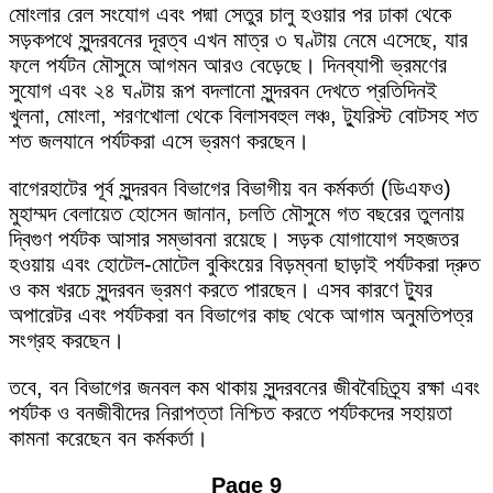
মোংলার রেল সংযোগ এবং পদ্মা সেতুর চালু হওয়ার পর ঢাকা থেকে
সড়কপথে সুন্দরবনের দূরত্ব এখন মাত্র ৩ ঘণ্টায় নেমে এসেছে, যার
ফলে পর্যটন মৌসুমে আগমন আরও বেড়েছে। দিনব্যাপী ভ্রমণের
সুযোগ এবং ২৪ ঘণ্টায় রূপ বদলানো সুন্দরবন দেখতে প্রতিদিনই
খুলনা, মোংলা, শরণখোলা থেকে বিলাসবহুল লঞ্চ, ট্যুরিস্ট বোটসহ শত
শত জলযানে পর্যটকরা এসে ভ্রমণ করছেন।
বাগেরহাটের পূর্ব সুন্দরবন বিভাগের বিভাগীয় বন কর্মকর্তা (ডিএফও)
মুহাম্মদ বেলায়েত হোসেন জানান, চলতি মৌসুমে গত বছরের তুলনায়
দ্বিগুণ পর্যটক আসার সম্ভাবনা রয়েছে। সড়ক যোগাযোগ সহজতর
হওয়ায় এবং হোটেল-মোটেল বুকিংয়ের বিড়ম্বনা ছাড়াই পর্যটকরা দ্রুত
ও কম খরচে সুন্দরবন ভ্রমণ করতে পারছেন। এসব কারণে ট্যুর
অপারেটর এবং পর্যটকরা বন বিভাগের কাছ থেকে আগাম অনুমতিপত্র
সংগ্রহ করছেন।
তবে, বন বিভাগের জনবল কম থাকায় সুন্দরবনের জীববৈচিত্র্য রক্ষা এবং
পর্যটক ও বনজীবীদের নিরাপত্তা নিশ্চিত করতে পর্যটকদের সহায়তা
কামনা করেছেন বন কর্মকর্তা।
Page 9