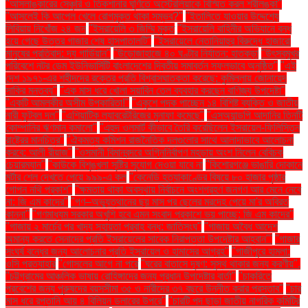
"আসলাঙ্কারের সেঞ্চুরি ও তিকশানার ঘূর্ণিতে অস্ট্রেলিয়াকে বিস্মিত করল শ্রীলঙ্কা"
"আসলেই কি আপেল খেলে রোগমুক্ত থাকা সম্ভব?"
"ইতালিতে যাওয়ার উদ্দেশ্যে
লিবিয়ায় নিখোঁজ ২৪ জন
"ইসরায়েলি ৩ জিম্মি মুক্ত
"ইসরায়েলি বাহিনীর অভিযানে বন্ধ
হয়ে গেছে উত্তর গাজার শেষ হাসপাতালটি"
"ইসরায়েলে নেতানিয়াহুর বিরুদ্ধে হাজারো
মানুষের প্রতিবাদ: দ্য গার্ডিয়ান"
"উড়োজাহাজে ৪০ ঘণ্টার নির্যাতন: হাতকড়া
"উৎসবমুখর
পরিবেশে নটর ডেম ইউনিভার্সিটি বাংলাদেশের দ্বিতীয় সমাবর্তন সফলভাবে অনুষ্ঠিত"
"এই
দেশ ১৯৭১-এর শহীদদের রক্তের প্রতি বিশ্বাসঘাতকতা করেছে: কুমিল্লায় জোনায়েদ
সাকির মন্তব্য"
"এক মাস ধরে খোলা সয়াবিন তেল ব্যবহার করছেন বাণিজ্য উপদেষ্টা"
"একটি আমলকীর অসীম উপকারিতা!"
"একুশে পদক পাচ্ছেন ১৪ বিশিষ্ট ব্যক্তি ও জাতীয়
নারী ফুটবল দল"
"এশিয়াটিক ল্যাবরেটরিজের মুনাফা কমেছে"
"এসঅ্যান্ডপি আদানির তিনটি
কোম্পানির ঋণমান কমালো"
"এহুদ ওলমার্ট কীভাবে তৈরি করেছিলেন ইসরায়েল-ফিলিস্তিন
রাষ্ট্রের মানচিত্র"
"ঐকমত্য কমিশন রাজনৈতিক দলগুলোর সাথে আলাদাভাবে আলোচনা
করবে: আলী রীয়াজ"
"ওসমানী বিমানবন্দরে অগ্নিনির্বাপণ মহড়ায় অংশ নিলেন বেবিচক
চেয়ারম্যান"
"কাউকে বিশৃঙ্খলা সৃষ্টির সুযোগ দেওয়া যাবে না
"কিশোরগঞ্জে ভাঙারি দোকানে
মর্টার শেল দেখতে পেয়ে ৯৯৯-এ কল
"কেনেডি হত্যাকাণ্ডের বিষয়ে ৮০ হাজার পৃষ্ঠার
গোপন নথি প্রকাশ"
"ক্ষমতায় থাকা অবস্থায় নির্বাচনে অংশগ্রহণ জনগণ আর মেনে নেবে
না: জি এম কাদের"
"গণ–অভ্যুত্থানের ছয় মাস পর ছেলের মরদেহ পেয়ে মা'র অবিরত
কান্না"
"গণমাধ্যম সরকার অখুশি হবে এমন সংবাদ প্রকাশে ভয় পাচ্ছে: জি এম কাদের"
"গাজায় ২ মার্চের পর খাদ্য সহায়তা প্রবাহ বন্ধ: জাতিসংঘ"
"গাজায় অবৈধ আদেশ
অমান্য করতে সেনাদের প্রতি ইসরায়েলের সাবেক নিরাপত্তা উপদেষ্টার আহ্বান"'
"গাজার
সংঘর্ষ বন্ধের জন্য আলোচনার প্রতি ইসরায়েল ও হামাসের আগ্রহ"
"গাজীপুরে হামলা:
ওসি প্রত্যাহার
"গোসলের আগে না পরে
"ঘরের বাতাসে দূষণ: সুস্থ থাকার জন্য করণীয়".
"চট্টগ্রামের আঞ্চলিক ভাষায় রোহিঙ্গাদের জন্য প্রধান উপদেষ্টার বার্তা"
"চাকরিতে
প্রবেশের জন্য পুরুষদের বয়সসীমা ৩৫ ও নারীদের ৩৭ বছরে উন্নীত করার প্রস্তাব"
"চার
মাস ধরে রপ্তানি আয় ৪ বিলিয়ন ডলারের উপরে"
"চারটি পদ ছাড়া জাতীয় নাগরিক কমিটির