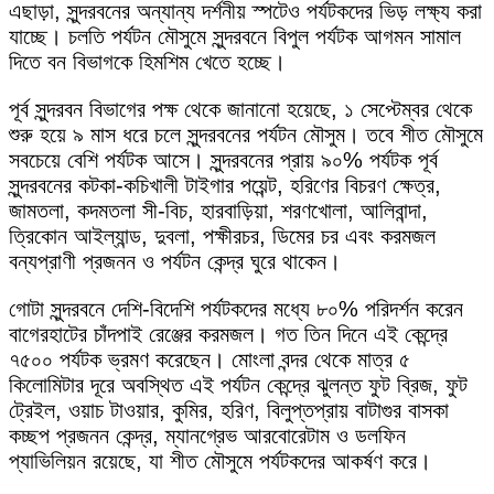
এছাড়া, সুন্দরবনের অন্যান্য দর্শনীয় স্পটেও পর্যটকদের ভিড় লক্ষ্য করা
যাচ্ছে। চলতি পর্যটন মৌসুমে সুন্দরবনে বিপুল পর্যটক আগমন সামাল
দিতে বন বিভাগকে হিমশিম খেতে হচ্ছে।
পূর্ব সুন্দরবন বিভাগের পক্ষ থেকে জানানো হয়েছে, ১ সেপ্টেম্বর থেকে
শুরু হয়ে ৯ মাস ধরে চলে সুন্দরবনের পর্যটন মৌসুম। তবে শীত মৌসুমে
সবচেয়ে বেশি পর্যটক আসে। সুন্দরবনের প্রায় ৯০% পর্যটক পূর্ব
সুন্দরবনের কটকা-কচিখালী টাইগার পয়েন্ট, হরিণের বিচরণ ক্ষেত্র,
জামতলা, কদমতলা সী-বিচ, হারবাড়িয়া, শরণখোলা, আলিবান্দা,
ত্রিকোন আইল্যান্ড, দুবলা, পক্ষীরচর, ডিমের চর এবং করমজল
বন্যপ্রাণী প্রজনন ও পর্যটন কেন্দ্র ঘুরে থাকেন।
গোটা সুন্দরবনে দেশি-বিদেশি পর্যটকদের মধ্যে ৮০% পরিদর্শন করেন
বাগেরহাটের চাঁদপাই রেঞ্জের করমজল। গত তিন দিনে এই কেন্দ্রে
৭৫০০ পর্যটক ভ্রমণ করেছেন। মোংলা বন্দর থেকে মাত্র ৫
কিলোমিটার দূরে অবস্থিত এই পর্যটন কেন্দ্রে ঝুলন্ত ফুট ব্রিজ, ফুট
ট্রেইল, ওয়াচ টাওয়ার, কুমির, হরিণ, বিলুপ্তপ্রায় বাটাগুর বাসকা
কচ্ছপ প্রজনন কেন্দ্র, ম্যানগ্রেভ আরবোরেটাম ও ডলফিন
প্যাভিলিয়ন রয়েছে, যা শীত মৌসুমে পর্যটকদের আকর্ষণ করে।