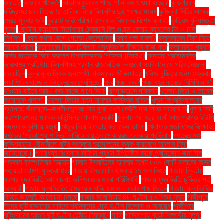
তাতে?
কীভাবে খাবেন?
কীভাবে বুঝবেন শীতে পানি কম খাওয়া হচ্ছে?
কুড়িগ্রামে
দরিদ্রদের চাল বিতরণের তালিকা নিয়ে বিএনপির দুই পক্ষের সংঘর্ষ
কুমিল্লা সিটির সাবেক
মেয়র সূচনার জমি
কুয়েটে ভর্তি পরীক্ষা উপলক্ষে বিমানের বিশেষ ফ্লাইট
কৃত্রিম বুদ্ধিমত্তা
কৃষক
কেন্দ্রীয় ব্যাংকের নির্দেশনায় ট্রেজারি বিল ও বন্ড কেনায় ব্যাংকের ফি ও চার্জ
নির্ধারণ"
কোন কথায় রেগে গেলেন জেলেনস্কি
কোন পক্ষ হারল?
ক্যানসারের টিকা নিয়ে
আশার আলো
ক্যান্সারের বিকল্প চিকিৎসা পদ্ধতিগুলি কীভাবে কাজ করে
ক্লাসরুমে প্রথম
বর্ষের ছাত্রকে বিয়ে করলেন বিশ্ববিদ্যালয় শিক্ষিকা (ভিডিও)
ক্ষমতার প্রাতিষ্ঠানিক
ভারসাম্য প্রতিষ্ঠায় বিএনপিসহ প্রধান রাজনৈতিক দলগুলো সংবিধানে যে পরিবর্তনগুলো
চেয়েছিল
ক্ষুদ্র নৃ-তাত্বিক জনগোষ্ঠী চাকমাদের জীবনযাত্রা
খনিজ চুক্তির জন্য শুক্রবার
ওয়াশিংটন যাচ্ছেন ইউক্রেনের প্রেসিডেন্ট
খবর
খরচ কত?
খরচ বহন করেছে বিসিসিআই"
খাওয়ার বাইরে আরও কত কাজে লাগে ডিম!
খাদ্যাভ্যাসে পরিবর্তন
খালেদা জিয়া ও তারেক
রহমানকে খালাস''
খালেদা জিয়ার নতুন মামলার কার্যক্রম বাতিল
খুলনা বিশ্ববিদ্যালয়ের
স্থাপনা: জীবনানন্দ–জগদীশচন্দ্রের নাম মুছে এখন কেউই দায় নিতে চাচ্ছেন না
খুলনা সিটি
করপোরেশনের সাবেক কাউন্সিলর গোলাম রব্বানী
খুলনায় ৭৪ বছর বয়সী সাজাপ্রাপ্ত ইউপি
সদস্যকে কুপিয়ে হত্যা
খেজুর দিয়ে ইফতার করা কেন ভালো
খেলাফত মজলিসের বিক্ষোভ:
ধর্ষকের ‘প্রকাশ্যে শাস্তি’ দাবিতে বায়তুল মোকাররম এলাকায় প্রতিবাদ
গণতন্ত্র মঞ্চ
কুড়িগ্রামের রৌমারীতে রাষ্ট্র সংস্কার আন্দোলনের কৃষক সমাবেশে হামলার নিন্দা
জানিয়েছে।
গণমাধ্যম সংস্কার কমিশন প্রধান উপদেষ্টার কাছে প্রতিবেদন জমা দিল
গতকাল বৃহস্পতিবার সন্ধ্যায়
গাজায় ইসরাইলের হামলার মধ্যে ৮০০ কোটি ডলারের অস্ত্র
সহায়তা ঘোষণা যুক্তরাষ্ট্রের
গাজায় ইসরায়েলি হামলায় ১৭ জন নিহত
গাজায় দ্বিতীয়
ধাপের যুদ্ধবিরতি আলোচনা: অনিশ্চয়তার মাঝে পরিস্থিতি
গাজায় যুদ্ধবিরতি চুক্তির শর্ত
অনুযায়ী
গাজায় যুদ্ধবিরতি: ইসরায়েল নাকি হামাস—কোন পক্ষ জিতল
গাজায় যুদ্ধবিরতির
বিষয়ে ভালোই আলোচনা চলছে
গাজার জাবালিয়ায় ৪৮ ঘণ্টায় ৫০ শিশুর মৃত্যু
গাজীপুরে
ঈদের ছুটি বাড়ানোর দাবিতে শ্রমিকদের দেড় ঘণ্টার বিক্ষোভ ও অবরোধ
গাজীপুরে
ঝুটগুদামের আগুন দুই ঘণ্টার চেষ্টায় নিয়ন্ত্রণে
গাড়ি
গাড়িচাপায় বুয়েট শিক্ষার্থীর মৃত্যু: