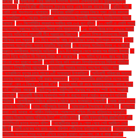
করেছে
‘মা
‘মুনাফেকি’ নিয়ে রিজভীর মন্তব্য জাতীয় ঐক্যবিরোধী ও দুরভিসন্ধিপূর্ণ:
জামায়াত"
‘যুদ্ধবিরোধী’ রবীন্দ্রনাথ ঠাকুরের কাছে এক ইংরেজ মায়ের চিঠি
‘রোহিত শর্মা -
মোটা এবং গড়পড়তা খেলোয়াড়’
‘শিবিরের কমিটি’তে থাকার বিষয়ে পূজা চেরির বক্তব্য
"‘গণপরিষদ’ ও ‘সেকেন্ড রিপাবলিক’: জামায়াতসহ ইসলামী দলগুলোর মতভিন্নতা সামনে
আসছে"
"১০ কিলোমিটার ব্যবধানে সবজির দাম ৩-৪ গুণ বৃদ্ধি"
"১০ কোটি ও এমপি পদের
প্রলোভন: নুরুলের অভিযোগ মিথ্যা দাবি সামান্তার"
"১৫ বছরে বিচার ছাড়া ১৯২৬ জনের
হত্যার অভিযোগ আওয়ামী লীগ সরকারের বিরুদ্ধে"
"১৮তম শিক্ষক নিবন্ধনের লিখিত
পরীক্ষার ফল প্রকাশ
"১৯ দিনে প্রবাসী আয় দুই বিলিয়ন ডলার অতিক্রম করেছে"
"২৭টি
ব্যাগসহ অস্ট্রেলিয়া সফরে ভারতীয় ক্রিকেটার
"৪ নভেম্বর সংবিধান দিবস ও ৭ মার্চের
গুরুত্ব অস্বীকার: সিপিবির অভিমত"
"৬৭ দিন সাগরে ভেসে থাকার পর জীবিত উদ্ধার
"৭
বদলি নিয়ে ব্রাজিল কি ফিফার নিয়ম ভঙ্গ করেছে?"
"৭০ মাইল দূরে ৪০ বছর পর খুঁজে
পাওয়া গেল হারানো আংটি"
"৮ দবি নিয়ে কবি নজরুল বিশ্ববিদ্যালয়ের মিডিয়া স্টাডিজ
বিভাগে শিক্ষার্থীদের আন্দোলন"
"অন্তর্বর্তী সরকার যথাযথ পদক্ষেপ গ্রহণে ব্যর্থ
"অপরাজিতা ফুলের চায়ে পাবেন ৬টি অসাধারণ উপকারিতা"
"অভিবাসী পরিবারের সন্তান
কমলার সামনে ইতিহাস সৃষ্টি করার সম্ভাবনা"
"অমুক ব্যবসায়ীর রাজনৈতিক দলের সঙ্গে
সম্পর্ক: কেন এ বিষয়ে লেখা হয় না?"
"অযথা সময় নষ্ট করে সরকারে থাকার কোনো ইচ্ছা
নেই: আসিফ নজরুল"
"আইনশৃঙ্খলা পরিস্থিতি সন্ধ্যার পর থেকে স্পষ্ট হবে: স্বরাষ্ট্র
উপদেষ্টা"
"আওয়ামী লীগের অবস্থান স্পষ্ট না করলে যমুনা ঘেরাও করবে গণ অধিকার
পরিষদ"
"আগামীকাল নির্বাচন কমিশনে বৈঠকে যাবে জামায়াতে ইসলামী"
"আজ রাতে ঢাকায়
আসছেন সাকিব?"
"আজ লক্ষ্মীপূজার উৎসব"
"আজহারুল ইসলামকে মুক্তি দিন
"আমাদের
কথা কেউ ভাবছে না: মার্কিন নির্বাচনের প্রেক্ষাপটে পশ্চিম তীরের বাসিন্দাদের অনুভূতি"
"আমার হিজাব আমার শক্তির উৎস" : মার্কিন ছাত্রী
"আমি যুক্তরাষ্ট্রের রাজনৈতিক বন্দী:
ফিলিস্তিনি ছাত্র মাহমুদ খলিল"
"আর্জেন্টিনার কাছে ৬ গোল খেয়ে সেই ব্রাজিল এখন
শীর্ষে"
"আলী-চমকের পর হৃদয়-ঝড়ে বরিশাল পৌঁছালো ফাইনালে আবারো"
"আলেপ্পোর পর
সিরিয়ার অন্যান্য শহর দখলে এগিয়ে চলেছে হায়াত আল-শাম: কে বা কারা তারা?"