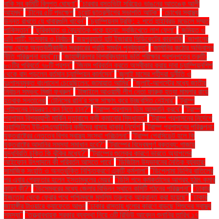
বাকি সব কমিটি বিলুপ্ত ঘোষণা"
"চারবার বসতভিটা সরিয়েও ভাঙনের আতঙ্কে আলী
আহমদ"
"চীনের ৫টি পদক্ষেপ
"চুয়েট ছাত্রলীগের সভাপতি আটক"
"চোখের স্বাস্থ্য
উন্নত রাখতে যে খাবারগুলি খাবেন"
"চ্যাম্পিয়নস ট্রফি: ২ শর্তে হাইব্রিড মডেলে সম্মত
পাকিস্তান"
"ছুরিকাঘাত ও বৈদ্যুতিক শকে হত্যা: সবজিখেতে লাশ ফেলা"
"জমিয়ত ও
এবি পার্টি: সংস্কার ও নির্বাচন
"জয়পুরহাটে হাট ইজারায় সিন্ডিকেটের কারসাজি
"জাপানের
পক্ষ থেকে অন্তর্বর্তীকালীন সরকারের প্রতি সমর্থন পুনর্ব্যক্ত"
"জার্মানির কঠোর অভিবাসন
নীতি পরিকল্পনা ব্যর্থ"m
"জাহাঙ্গীরনগর বিশ্ববিদ্যালয় ভর্তি পরীক্ষার প্রশ্নপত্রে ত্রুটি:
৮০টির পরিবর্তে ৭৮টি প্রশ্ন"
"জিনস পরিবর্তন করতে অস্বীকার করায় দাবা চ্যাম্পিয়নশিপ
থেকে বাদ পড়লেন বর্তমান চ্যাম্পিয়ন কার্লসেন"
"জুলাই মাসের শহীদরা দুর্নীতি ও
দুঃশাসনমুক্ত বাংলাদেশ চেয়েছিলেন: জামায়াত আমির"
"জুলাই-আগস্টের মধ্যে জাতীয়
নির্বাচন সম্ভব: মির্জা ফখরুল"
"টাঙ্গাইলে আওয়ামী লীগ নেতা ফারুক হত্যা মামলার রায়ে
হতবাক সন্তানেরা
"টেনিসের রানি’র সঙ্গে সাক্ষাৎ করে উচ্ছ্বসিত নেইমার"
"ট্রাম্প
পেন্টাগনের নিয়ন্ত্রণ কেন নিতে চান?"
"ট্রাম্প প্রশাসন ডিম আমদানি করবে"
"ট্রাম্প
প্রশাসন বিশ্বব্যাপী মার্কিন দূতাবাসে কর্মী কমানোর সিদ্ধান্ত"
"ট্রাম্প প্রশাসনের নির্দেশে
ওয়াশিংটনে ইউএসএআইডির কর্মীদের বাসায় থাকার নির্দেশ"
"ট্রাম্প প্রশাসনের পরিকল্পনা:
যুক্তরাষ্ট্রের নেতৃত্বে বিশ্ব স্বাস্থ্য সংস্থা পরিচালনা"
"ট্রাম্প প্রেসিডেন্ট হলে কি
যুক্তরাষ্ট্রে আদানির সমস্যা সমাধান হবে?"
"ট্রাম্পের বিদ্বেষপূর্ণ বক্তব্য: গাজায়
যুদ্ধবিরতি চুক্তি কি ঝুঁকির মধ্যে?"
"ট্রাম্পের শুল্কের কারণে ভারতে অ্যাপলের
আইফোন উৎপাদনে কী পরিবর্তন আসতে পারে"
"ডিজিটাল উদ্ভাবনের নৈতিক ব্যবহার:
সামাজিক সংহতি ও অন্তর্ভুক্তি নিশ্চিতকরণে একটি কর্মশালা"
"ডিপ্লোমা ডিগ্রি বাতিলের
পর এবার গ্রেফতার হলেন ইস্তাম্বুলের মেয়র"
"ডিসি পদে কর্মকর্তাদের আগ্রহ হঠাৎ কমার
কারণ কী?"
"ডিসেম্বরের মধ্যে জেলার বিভিন্ন স্থানে কমিটি গঠনের পরিকল্পনা"
"ঢাকার
ইজতেমা থেকে ফেরার পথে পশ্চিমবঙ্গে মুসলিম তরুণকে আক্রান্ত করা হয়েছে"
"ঢাকার
জাহাঙ্গীর টাওয়ারে ক্যাফেতে আগুন
"ঢাকার রাস্তায় ধুলোর কারণে বাড়ছে শিশুদের স্বাস্থ্য
সমস্যা"
"তত্ত্বাবধায়ক সরকার ব্যবস্থা নিয়ে ৩টি রিভিউ আবেদন শুনানির তারিখ ১৭