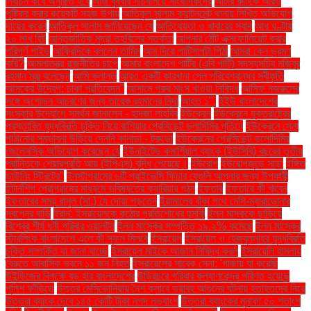
নির্বাচন কবে অনুষ্ঠিত হবে
আজ বুধবার সচিবালয়ে সাংবাদিকদের
আটার রুটিকে আরও
পুষ্টিকর করার কয়েকটি সহজ উপায়
আতিকুল সালাম ক্যান্টনমেন্ট থানায় লিখিত অভিযোগ
দায়ের করেন
আতিকুল সালাম জানিয়েছেন যে
আতিথেয়তা ও খাবারের স্বাদ
আধ ঘণ্টায়
২০ লাখ হিট
আন্তর্জাতিক মুদ্রা তহবিলের সতর্কতা
আপনার ঠোঁট এক্সফোলিয়েট করার
পরিপূর্ণ গাইড
আফ্রিদিকে বললেন তামিম
আম দিয়ে পাটিসাপটা পিঠা
আমরা কেন ভ্রমণ
করি?
আমলাতন্ত্র রাজনীতির চাপে
আমার বাংলাদেশ পার্টির (এবি পার্টি) সদস্যসচিব মজিবুর
রহমান মঞ্জু বলেছেন
আমি ক্লান্ত
আরও একটি কারখানা পেল পরিবেশবান্ধব স্বীকৃতি
আসকের উদ্বেগ: ঢাকা প্রতিবেদন"
আসামে গরুর মাংস খাওয়া নিষিদ্ধ
আসিফ নজরুলের
সঙ্গে অশোভন আচরণের জন্য তারেক রহমানের নিন্দা
আহত ১".
ইইউ বাংলাদেশের
সংস্কার উদ্যোগে সমর্থন জানালেন - হাদজা লাহবিব
ইউক্রেন
ইউক্রেনে যুক্তরাষ্ট্রের
প্রস্তাবিত যুদ্ধবিরতি চুক্তি নিয়ে রাশিয়ার প্রেসিডেন্ট ভ্লাদিমির পুতিনে
ইউক্রেনে সেনা
পাঠানোর সম্ভাবনা উড়িয়ে দেননি কানাডা - ট্রুডো
ইউক্রেনের প্রেসিডেন্ট ভলোদিমির
জেলেনস্কি অভিযোগ করেছেন যে
ইউনাইটেড কমার্শিয়াল ব্যাংক (ইউসিবি) বছরের তৃতীয়
প্রান্তিকে শেয়ারপ্রতি আয় (ইপিএস) বৃদ্ধি পেয়েছে।
ইউরোপ
ইউরোপজুড়ে সাড়া
ইঙ্গিত
ডাউনিং স্ট্রিটের"
ইনস্টাগ্রামের ৬টি প্রাইভেসি ফিচার যেগুলি আপনার জন্য উপকারী
ইন্টার্নশিপ প্রোগ্রামের মাধ্যমে ভবিষ্যতের ক্যারিয়ার গঠন
ইফতার
ইফতারে কী খাবেন
ইফতারের সময় রাসুল (সা.) যে দোয়া পড়তেন
ইয়ামালের বাঁকা পথে মেসি-ম্যারাডোনার
স্বপ্নের বাড়ি
ইরান: ইসরায়েলকে কঠোর প্রতিশোধের হুমকি
ইলন মাস্ককে ছাড়িয়ে
বিশ্বের শীর্ষ ধনী পরিবার ওয়ালটন
ইলন মাস্কের সম্পত্তি ১৯.২% কমেছে
ইলন মাস্কের
স্টারলিংক বাংলাদেশে এলে কী সুফল মিলবে
ইসরায়েল
ইসরায়েল ও হেজবুল্লাহর যুদ্ধবিরতি
চুক্তি সম্পর্কিত যা জানা যাচ্ছে
ইসরায়েল মাইকে আজান নিষিদ্ধ করল
ইসরায়েলি হামলায়
বৈরুতে আবাসিক ভবনে ১১ জন নিহত
ইসরায়েলের সাবেক সেনা: 'গাজায় যা করেছি
উইন্ডিজের বিপক্ষে বড় হার বাংলাদেশের
উড়িরচরে পরিবার কল্যাণকেন্দ্র পরিণত হয়েছে
পুলিশ ফাঁড়িতে
উত্তর মেসিডোনিয়ায় নৈশ ক্লাবে ভয়াবহ আগুনের ঘটনায় হতাহতদের নিয়ে
উত্তরা ব্যাংক দেবে ১৪৫ কোটি টাকা নগদ লভ্যাংশ
উত্তরা ব্যাংকের মুনাফা ৫০ শতাংশ