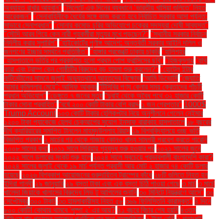
অব্যাহত রাখার আহ্বান"
"সিলেটে এক দিনের ব্যবধানে ‘ভারতীয় খাসিয়া গু‌লিতে’ নিহত
আরেকজন"
"সেনাবাহিনীকে ধৈর্যের সঙ্গে কাজ করতে হবে নির্বাচিত সরকার আসা পর্যন্ত:
সাভারে সেনাপ্রধান"
"সোনার কমোড চুরির অভিযোগে চক্রের সদস্যরা দোষী সাব্যস্ত"
"সৌদি আরব গিয়ে কেন নারী গৃহকর্মীরা মৃত্যুর মুখে পড়ছেন?"
"স্থানীয় সরকার নির্বাচন
নির্দলীয় করার সুপারিশ"
"হাইকোর্টের পূর্ণাঙ্গ আদেশ: অন্তর্বর্তী সরকার আইনি দলিল ও
জনগণের ইচ্ছার সমর্থনে প্রতিষ্ঠিত"
"হাঙ্গার প্রজেক্টে ঢাকায় চাকরি
"হালিশহর
"হাসপাতালে ভর্তির পর প্রকাশিত হলো প্রথম পোপ ফ্রান্সিসের ছবি"
"হিজবুল্লাহ
"হুথি
কারা এবং ট্রাম্প কেন গোষ্ঠীটির বিরুদ্ধে বড় হামলা শুরু করলেন?"
"হোটেল ইন্টার
কন্টিনেন্টালের সামনে জুলাই অভ্যুত্থানে আহতদের বিক্ষোভ
“আমি ডিভোর্সি
“জ্যোতি
আমার কুমিল্লার মেয়ে”: আসিফ আকবর
“টিসিবির পণ্য কেনার সময় ক্রেতাদের পাঁচটি
প্রধান অভিযোগ”
“ডেঙ্গুতে ৭ জনের মৃত্যু
“দুবাই থেকে অবৈধ পথে ৩২ হাজার কোটি
টাকার সোনা প্রবাহিত”
“বর্ষে ২০০ কোটি টাকার বেশি বরাদ্দ
১ জন গ্রেপ্তার"
1000$
Trump Account
১০৩ কোটি টাকার হেলিকপ্টার নিয়ে অনুশীলনে গেলেন নেইমার
১২০০ টাকা প্যাকেজে হেলথ চেকআপের সুযোগ ইনসাফ বারাকাহ হাসপাতালে
১৮ বছরের
দীর্ঘ ক্যারিয়ারের সমাপ্তি টানলেন মাহমুদউল্লাহ রিয়াদ
১৯ বিশ্ববিদ্যালয়ে গুচ্ছ ভর্তি
বিজ্ঞপ্তি প্রকাশ
২ মার্চের পর থেকে গাজায় কোনও খাদ্য সামগ্রী প্রবেশ করতে পারেনি
২০০৮ সালের কথা
২০১১ সালে সিরিয়ায় গৃহযুদ্ধ শুরু হওয়ার পর
২০২১ সালের জুনে
২০২২ সালে ডলারের সংকট শুরু হলে
২০২৪ সালে সবচেয়ে প্রভাবশালী বাংলাদেশি কারা?
২০২৪ সালের জুলাই থেকে ১৯ মার্চ পর্যন্ত প্রবাসী আয় মোট ২ হাজার ৭৪ কোটি ডলার
হয়েছে
২০২৬ বিশ্বকাপ আয়োজনের গুরুদায়িত্ব ট্রাম্পের কাঁধে
২৮টি গুলিতে নিহত হন
ইন্দিরা গান্ধী
২৯ জানুয়ারি
২৯ বস্তা টাকা এবং এক বস্তা চিঠি পাওয়া গেছে
৩ মার্চ
৩ মার্চে
খালেদা জিয়াকে খালাসের বিরুদ্ধে লিভ টু আপিলের শুনানি
৩০ মিনিটে নিয়ন্ত্রণে আসে"
৩০
সেপ্টেম্বর
৩০০ টাকা!
৩৩ হামলাকারীসহ নিহত ৫৮
৩৬৯ ফিলিস্তিনি কারামুক্ত"
৪ দিনে
৮০০ কোটি! কোথায় থামবে 'পুষ্পা ২' এর আয়?
৪১ বছরে বিচার শেষ হয়নি
৪৩তম
বিসিএস বাদ পড়াদের আবেদন পুনর্বিবেচনার সভা বৃহস্পতিবার
৫ টাকা বেশি
৫ শতাংশই