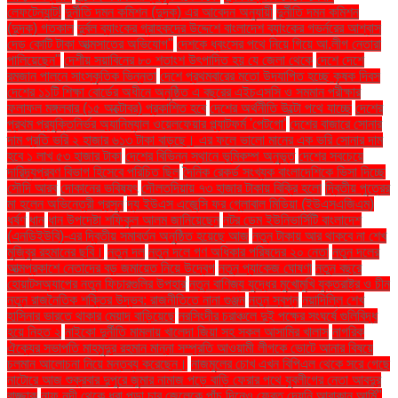
লেফটেন্যান্ট!
দুর্নীতি দমন কমিশন (দুদক) এর আবেদন অনুযায়ী
দুর্নীতি দমন কমিশন
(দুদক) গতকাল
দুর্বল ব্যাংকের গ্রাহকদের উদ্দেশে বাংলাদেশ ব্যাংকের গভর্নরের আশ্বাস
দেড় কোটি টাকা আত্মসাতের অভিযোগ"
দেশকে ধ্বংসের পথে নিয়ে গিয়ে আ.লীগ নেতারা
পালিয়েছেন"
দেশীয় সয়াবিনের ৮০ শতাংশ উৎপাদিত হয় যে জেলা থেকে
দেশে দেশে
রমজান পালনে সাংস্কৃতিক ভিন্নতা
দেশে প্রথমবারের মতো উদযাপিত হচ্ছে কৃষক দিবস
দেশের ১১টি শিক্ষা বোর্ডের অধীনে অনুষ্ঠিত এ বছরের এইচএসসি ও সমমান পরীক্ষার
ফলাফল মঙ্গলবার (১৫ অক্টোবর) প্রকাশিত হবে
দেশের অর্থনীতি উল্টো পথে যাচ্ছে
দেশের
প্রথম প্রযুক্তিনির্ভর অ্যানিম্যাল ওয়েলফেয়ার প্ল্যাটফর্ম 'পেটগো'
দেশের বাজারে সোনার
দাম প্রতি ভরি ২ হাজার ৬১৩ টাকা বাড়ছে। এর ফলে ভালো মানের এক ভরি সোনার দাম
হবে ১ লাখ ৫৩ হাজার টাকা
দেশের বিভিন্ন স্থানে ভূমিকম্প অনুভূত
দেশের সবচেয়ে
দারিদ্র্যপ্রবণ বিভাগ হিসেবে পরিচিত ছিল
দৈনিক রেকর্ড সংখ্যক বাংলাদেশিকে ভিসা দিচ্ছে
সৌদি আরব
দোকানের ভবিষ্যৎ
দৌলতদিয়ায় ৭৩ হাজার টাকায় বিক্রি হলো
দ্বিতীয় পুত্রের
মা হলেন অভিনেত্রী প্রসূন
দ্য ইউএস এজেন্সি ফর গ্লোবাল মিডিয়া (ইউএসএজিএম)
ধর্ষণ
ধান
ধান উপদেষ্টা শফিকুল আলম জানিয়েছেন
নটর ডেম ইউনিভার্সিটি বাংলাদেশ
(এনডিইউবি)-এর দ্বিতীয় সমাবর্তন অনুষ্ঠিত হয়েছে আজ
নতুন টাকায় আর থাকবে না শেখ
মুজিবুর রহমানের ছবি।
নতুন দল
নতুন দলে গণ অধিকার পরিষদের ২০ নেতা
নতুন দলের
আত্মপ্রকাশে নেতাদের বড় জমায়েত নিয়ে উদ্বেগ
নতুন প্যাকেজ ঘোষণা
নতুন বছরে
হোয়াটসঅ্যাপের নতুন ফিচারগুলির উপহার
নতুন বাণিজ্য যুদ্ধের মুখোমুখি যুক্তরাষ্ট্র ও চীন
নতুন রাজনৈতিক শক্তির উদ্ভব: রাজনীতিতে নানা গুঞ্জন
নতুন স্বপ্ন
নয়াদিল্লি শেখ
হাসিনার ভারতে থাকার মেয়াদ বাড়িয়েছে
নরসিংদীর চরাঞ্চলে দুই পক্ষের সংঘর্ষে গুলিবিদ্ধ
হয়ে নিহত ২
নাইকো দুর্নীতি মামলায় খালেদা জিয়া সহ সকল আসামির খালাস
নাগরিক
ঐক্যের সভাপতি মাহমুদুর রহমান মান্না সম্প্রতি আওয়ামী লীগকে ভোটে আনার বিষয়ে
চলমান আলোচনা নিয়ে মন্তব্য করেছেন।
নাজমুলের চোখ এখন বিপিএল থেকে সরে গেছে
নাটোরে আজ শুক্রবার দুপুরে জুমার নামাজ পড়ে বাড়ি ফেরার পথে যুবলীগের নেতা আবদুর
রাজ্জাক
নাফ নদী থেকে ধরা পড়া চার জেলেকে পাঁচ দিনেও ফেরত দেয়নি আরাকান আর্মি"