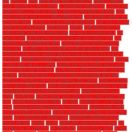
বৃদ্ধি
উত্তীর্ণ ৮৩
উদ্ধার
উপদেষ্টা হাসান আরিফ আর বেঁচে নেই
উরুগুয়ে ও ব্রাজিলের
বিপক্ষে শক্তিশালী দল ঘোষণা মেসিদের
এ আর রহমানের পারিশ্রমিক কত
এ বছর ফিতরার
সর্বনিম্ন পরিমাণ ১১০ টাকা এবং সর্বোচ্চ ২ হাজার ৮০৫ টাকা নির্ধারণ করা হয়েছে
এআই
এআই এর প্রভাব: গুগল ৩০০০০ কর্মীকে ছাঁটাইয়ের পথে
এআই প্রযুক্তি সম্বলিত নতুন
দুটি ল্যাপটপ বাজারে
এক ম্যাচ হাতে রেখে সিরিজ জয় টাইগারদের
একই অ্যাপে সব সেবা:
পর্যটকদের জন্য নতুন উদ্যোগ
একটি আন্দোলন
একটি বই
একটি বার্গারের দাম ৫ লাখ
একদিনে সর্বোচ্চ ওমরাহ যাত্রী প্রবাহের রেকর্ড
এখন আর না খেয়ে থাকতে হয় না
এবং
তারুণ্যের দ্রোহ
এবার চীন-রাশিয়া থেকেও ছড়ানো হচ্ছে গুজব: শফিকুল আলম
এবার
পাকিস্তানে শহীদ বুদ্ধিজীবী দিবস পালিত
এবারের আইপিএলে কোন দলের নেতৃত্বে
আছেন কে?.
এবি পার্টিতে যোগ দিলেন বিশিষ্ট ব্যবসায়ী আবু রাইয়ান আশয়ারী
এয়ার
অ্যাম্বুলেন্সে ঢাকার হজরত শাহজালাল বিমানবন্দর ত্যাগ করে লন্ডনের পথে রওনা হলেন
খালেদা জিয়া
এশিয়াটিক ল্যাবরেটরিজ লিমিটেড প্রথম প্রান্তিকে মুনাফা করেছে
এসএসসি
ও সমমান পরীক্ষা শুরু হবে ১০ এপ্রিল
এসএসসি ফরম পূরণের সময়সীমা বাড়ানো হয়েছে
এ্যানিকে পাঠানো হচ্ছে বিশ্ব সাঁতারে
ওই দিন বিকেলে অলিউল্লাহকে বাড়ি থেকে তুলে
নেয় পুলিশ
ওয়ালটন ফ্রিজ কিনে ২০ লাখ টাকা পেলেন কলেজ শিক্ষার্থী রাশেদ আলী
ওয়াশিংটনে হেলিকপ্টারের সঙ্গে সংঘর্ষে উড়োজাহাজ নদীতে বিধ্বস্ত
কমিশন দেশের চারটি
প্রদেশ গঠনের পরিকল্পনা করছে
কয়লা আমদানি না হওয়া পর্যন্ত বিদ্যুৎকেন্দ্র বন্ধ থাকবে
কয়লাসঙ্কটের কারণে বন্ধ মহেশখালী তাপবিদ্যুৎ কেন্দ্র
করমজলে তিন দিনে ৭৫০০
দর্শনার্থী
কর্ণফুলী টানেল
কলসিন্দুর গ্রামের অদম্য মেয়েরা আবারও প্রমাণ করেছে তাদের
দক্ষতা
কলাম্বিয়া বিশ্ববিদ্যালয়ের শিক্ষার্থী
কাঁচা মরিচে
কানপাকা রোগ - এক গুরুত্বপুর্ণ
সমস্যা
কানাডাকে যুক্তরাষ্ট্রের অঙ্গরাজ্য হতে বললেন ট্রাম্প
কানাডায় নিখোঁজ প্রবাসী
বাংলাদেশি শিক্ষার্থীর মরদেহ উদ্ধার
কানাডার প্রধানমন্ত্রী জাস্টিন ট্রুডো পদত্যাগ করতে
যাচ্ছেন
কান্ট ও হিউমের দর্শনে গাজালির প্রভাব
কাভার্ডভ্যান-মোটরসাইকেল সংঘর্ষে
ছাত্রদল কর্মী নিহত
কার ক্ষতি
কার লাভ
কারিগরি শিক্ষা অধিদপ্তরে বিশাল নিয়োগ
কিছু
অধিনায়কত্বের নাম অনুমিত ছিল
কিছু ইঙ্গিত মিলছে
কিডনিতে পাথর ও করণীয়
কী আছে