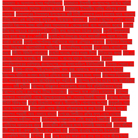
জামায়াত ও অন্যান্য দলের প্রতিক্রিয়া''
জামায়াতে ইসলামী বাংলাদেশের নায়েবে আমির
সৈয়দ আবদুল্লাহ মুহাম্মদ তাহের বলেছেন
জামায়াতে ইসলামীর আমির শফিকুর রহমান
বলেছেন
জামালপুরের ইসলামপুর উপজেলায় স্ত্রী তিথী বেগমকে (২৩) হত্যার দায়ে আহসান
হাবিব নামে এক ব্যক্তিকে মৃত্যুদণ্ড দিয়েছেন আদালত।
জার্মান চ্যান্সেলর ওলাফ শলৎজ
জার্মানি ট্রাম্পের গাজা খালি করার প্রস্তাবকে 'কেলেঙ্কারি' বলে অভিহিত করেছে
জাহাজ
জীবনের সবচেয়ে গুরুত্বপূর্ণ তিন নারীর কথা জানালেন তারেক রহমান
জুলাই বিপ্লবগাথা
নিয়ে ছাপা হচ্ছে ৪০ কোটি বই
জুলাই-সেপ্টেম্বরের মধ্যে ব্যাংকটি ৬৬ পয়সা ইপিএস
অর্জন করেছে
জুলাই–সেপ্টেম্বর প্রান্তিকে ব্যাংক এশিয়ার লোকসান
জেইডেন সিলসের
টেস্ট ক্রিকেটে আন্তর্জাতিক অভিষেক
জেলেনস্কির প্রশংসা
ঝাল খাবার খেলেই মেদ
কমবে
টঙ্গীতে বিজিবি মোতায়েন
টমেটো সতেজ রাখার সহজ টিপস
টাইফয়েড জ্বর:
টানা ১৫
মাসের ভয়াবহ সংঘর্ষের পর
টিউলিপসহ ৭ জনের ব্যাংক হিসাব তলব
টেকসই
বিশ্ববিদ্যালয়ের তালিকায় বাংলাদেশের সেরা ড্যাফোডিল ইউনিভার্সিটি
টেসলার শেয়ারে বড়
ধাক্কা
ট্রাম্প–মাস্ক: ‘ইউএসএআইডি বন্ধ করা আমাদের শত্রুদের জন্য উপহার
ট্রাম্পের ঘাঁটিতে জনমত জরিপে এগিয়ে কমলা
ট্রাম্পের জন্য সুখবর
ট্রাম্পের নির্দেশনায়
গত শুক্রবার ভয়েস অব আমেরিকার মূল প্রতিষ্ঠান
ট্রাম্পের নির্দেশে ভয়েস অব আমেরিকার
১৩০০ কর্মী ছুটিতে
ট্রাম্পের পরিকল্পনা মোকাবেলায় আরব শীর্ষ কূটনীতিকদের বৈঠক
ট্রাম্পের ভাষণে কংগ্রেসে তীব্র উত্তেজনা
ট্রাম্পের সঙ্গে মোদির ফোনালাপ
ট্রাম্পের
স্বাক্ষরে সেনাবাহিনী থেকে ট্রান্সজেন্ডারদের বাদ দেওয়ার নির্বাহী আদেশ
ট্রেনের অগ্রিম
টিকিট বিক্রি শুরু
ট্রেন্ডি ডিজাইনে 'সারা'র শীতকালীন পোশাকের সংগ্রহ
ঠাকুরগাঁও শহর
থেকে অপহৃত হন
ঠান্ডা-কাশি থেকে বাঁচতে বাইকারদের যা করা উচিত
ডলারের দাম না
বাড়লেও প্রবাসী আয় যেভাবে বাড়ছে
ডলারের বিপরীতে রুপির মূল্য নেমে এসেছে
ইতিহাসের সর্বনিম্ন স্তরে
ডাইনোসর পুনরুদ্ধারের চেষ্টা করছেন বিজ্ঞানীরা
ডায়াবেটিস
রোগীদের আতঙ্কের কারণ
ডায়াবেটিস রোগীদের জন্য উপকারী সজনে ডাঁটা
ডায়াবেটিসের
৪টি লক্ষণ যা কেবল নারীদের মধ্যে দেখা যায়
ডালিম খাওয়ার অসংখ্য উপকারিতা
ডিএসসিসি নির্বাচন
ডিপসিক
ডেঙ্গু
ডেঙ্গু হওয়ার কারণ এবং তার হাত থেকে বাঁচার উপায়