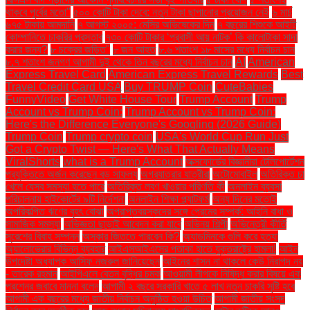
থাকবে পূর্বের মতো"
৫০০ কোটি টাকা দেবে: নতুন টাকা ছাপানোর প্রয়োজন নেই
৬ মার্চ
৬৭৫ টাকায় আমদানি
৭ আগস্ট ২০০৫: মেসির অভিষেকের দিন
৭ বছরের শিশুকে আইটি
কোম্পানিতে চাকরির প্রস্তাব
৭৩০ কোটি টাকার ‘প্রবাসী আয় নাটক’ কি কালোটাকা সাদা
করার জন্য?
৮ চক্রের জড়িত"
৮ জন আহত
৮.৬ শতাংশ ১৮ মাসের মধ্যে নির্বাচন চান
৮.৭ শতাংশ জনগণ আগামী দুই থেকে তিন বছরের মধ্যে নির্বাচন চান
AI
American
Express Travel Card
American Express Travel Rewards
Best
Travel Credit Card USA
Buy TRUMP Coin
CuteBabies
FunnyVideo
Get White House Tour
Trump Account
Trump
Account vs Trump Coin:
Trump Account vs Trump Coin:
Here's the Difference Everyone's Googling (2026 Guide)
Trump Coin
Trump crypto coin
USA's World Cup Run Just
Got a Crypto Twist — Here's What That Actually Means
ViralShorts
what is a Trump Account
অক্সফোর্ডের বিজ্ঞানীরা টেলিপোর্টেশন
প্রযুক্তিতে অর্জন করেছেন বড় সাফল্য
অগ্রযাত্রার যাত্রীরা
অটোমোবাইল
অতিরিক্ত চা
খেলে যেসব সমস্যা হতে পারে
অতিরিক্ত লবণ খাওয়ার পরিণতি কী
অনলাইন ব্যবসা
পরিচালনায় হাইকোর্টের ৯টি নির্দেশনা
অনলাইন শিক্ষা প্ল্যাটফর্ম
অন্য দিনের মতোই
অপরিকল্পিত ঋণের বৃহৎ বোঝা
অপ্রাপ্তবয়স্কদের সঙ্গে প্রেমের সম্পর্ক: আইনি বাধা ও
সামাজিক সমস্যা
অভিজ্ঞতা ছাড়াই আবেদন করা যাবে
অভিনয় শিল্পী
অভিনেত্রী কীর্তি
সুরেশের বিবাহ সম্পন্ন
অস্কার জিততে পারবেন কি?
অ্যাডমিনকে গুলি করে হত্যা
অ্যালোভেরার বিভিন্ন ব্যবহার
আইএসআইএসের পতাকা হাতে যুক্তরাষ্ট্রে হামলা!
আইন
উপদেষ্টা অধ্যাপক আসিফ নজরুল জানিয়েছেন
আইনের শাসন না থাকলে কেউ নিরাপদ নয়
- তারেক রহমান
আইপিএলে বেতন বৃদ্ধির চমক
আওয়ামী লীগকে নিষিদ্ধ করার বিষয়ে এক
প্রশ্নের জবাবে মান্না বলেন
আগামী ২ বছরে সরকারি খাতে ৫ লাখ নতুন চাকরি সৃষ্টি হবে
আগামী এক বছরের মধ্যে জাতীয় নির্বাচন অনুষ্ঠিত হওয়া উচিত
আগামী জাতীয় সংসদ