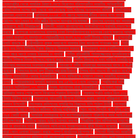
"যুক্তরাষ্ট্র থেকে সামরিক বিমানে দেশে ফিরলেন নথিপত্রহীন ভারতীয় অভিবাসীরা"
"রাজনৈতিক দলের কাছ থেকে নাম চেয়েছে ইসি গঠনের অনুসন্ধান কমিটি"
"রাজনৈতিক
বক্তব্য এড়াতে চাই
"রাশিফল ২০২৪: এই বছরে আপনার জীবন কেমন হতে পারে"
"রাশেদ খান মেনন ও তাঁর স্ত্রীর বিদেশে যাত্রায় নিষেধাজ্ঞা"
"রাহুলের তুলনায় বড় ব্যবধানে
ওয়েনাডে জয়ী প্রিয়াঙ্কা"
"রিজভী: ভারত বাংলাদেশের সার্বভৌমত্বে সরাসরি হস্তক্ষেপ
করছে"
"রূপগঞ্জে ডাকাতদের হামলায় ঢাকা বিশ্ববিদ্যালয়ের ছাত্রের চোখে গুরুতর আঘাত"
"রেকর্ড মুনাফা ও লভ্যাংশ: শেয়ারধারীদের জন্য ৯৭৫ কোটি টাকার ঘোষণা"
"রেস্তোরাঁয়
ভ্যাট বাড়ছে না
"রৌমারীতে কৃষক সমাবেশে হামলার নিন্দা জানালো গণতন্ত্র মঞ্চ"
"লাঠি
দিয়ে ভর দিয়ে টিসিবির ট্রাক খুঁজছেন বিল্লাল সরদার"
"লিভারপুল কখন চ্যাম্পিয়ন হবে?"
"শত বছর আগে ঢাকায় ইফতার ও সাহ্‌রি"
"শহীদ বুদ্ধিজীবী শামসুজ্জোহার মৃত্যুদিবসকে
জাতীয় শিক্ষক দিবস হিসেবে ঘোষণা করার দাবি"
"শহীদ মিনারে ৬ দফা দাবিতে চাকরিচ্যুত
বিডিআর সদস্যদের অবস্থান ধর্মঘট"
"শাহবাগে শহীদ পরিবারের সদস্যদের সাড়ে ৫ ঘণ্টা
অবরোধ
"শিশুদের জন্য ফ্লু টিকার প্রয়োজনীয়তা"
"শিশুর দাঁত নড়লে কী করতে হবে?"
"শীতে ব্যাডমিন্টন খেলার উপকারিতা"
"শেখ হাসিনাকে থামাতে ঢাকায় ভারতীয় দূতাবাসে
তলব"
"শেয়ারবাজারে মূলধনি মুনাফার কর ১৫% এ নেমে এসেছে"
"শ্রমিকেরা দাবি
করছেন অতিরিক্ত ১০ শতাংশ
"সবুজ আপেলের নানা উপকারিতা"
"সংযুক্ত আরব
আমিরাত সফর শেষে দেশে ফিরলেন প্রধান উপদেষ্টা"
"সরকার প্রতি ডজন ডিম ১৩০
টাকায় বিক্রি করবে"
"সরকারের আওয়ামী লীগকে নিষিদ্ধ করার কোনো পরিকল্পনা নেই:
প্রধান উপদেষ্টা"
"সংস্কার কমিশনের সুপারিশের বিরুদ্ধে ইসি পাঠাল চিঠি"
"সংস্কার
প্রস্তাবের আগে নির্বাচন কমিশন গঠনের প্রক্রিয়া"
"সাত মাসে বিদেশি ঋণ বৃদ্ধি পেয়ে
৩৯৪ কোটি ডলার
"সামরিক তৎপরতার মুখে জাপোরিঝঝিয়াতে পরিদর্শনে ব্যর্থ আইএইএর
পর্যবেক্ষকেরা"
"সিটিকে আরও ডুবিয়ে সালাহ বললেন
"সিরামিক শিল্প মালিকদের গ্যাসের
দাম না বাড়ানোর দাবি"
"সিরিয়ায় আইএসের পুনরুত্থানের ঝুঁকি দ্বিগুণ হয়েছে"
"সিরিয়ায়
কারা কোন এলাকা নিয়ন্ত্রণ করছে: সম্পূর্ণ মানচিত্র বিশ্লেষণ"
"সিলেট সীমান্তে ভারতীয়
খাসিয়া সম্প্রদায়ের গুলিতে দুই বাংলাদেশি আহত"
"সিলেট-ম্যানচেস্টার রুটে বিমান চলাচল