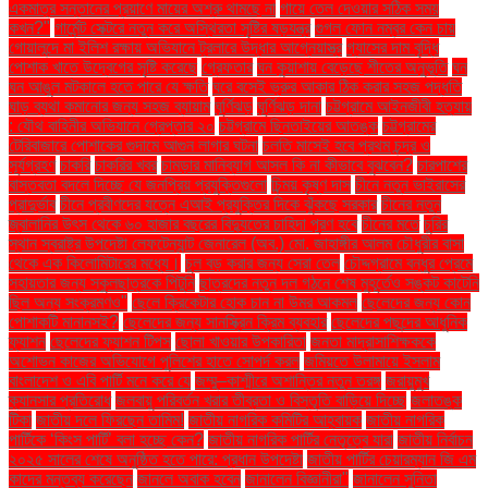
একমাত্র সন্তানের প্রয়াণে মায়ের অশ্রু থামছে না
গায়ে তেল দেওয়ার সঠিক সময়
কখন?"
গার্মেন্ট সেক্টরে নতুন করে অস্থিরতা সৃষ্টির ষড়যন্ত্র
গুগল ফোন নম্বর কেন চায়
গোয়ালন্দে মা ইলিশ রক্ষায় অভিযানে ট্রলারে উদ্ধার আগ্নেয়াস্ত্র
গ্যাসের দাম বৃদ্ধি
পোশাক খাতে উদ্বেগের সৃষ্টি করেছে
গ্রেফতার
ঘন কুয়াশায় বেড়েছে শীতের অনুভূতি
ঘন
ঘন আঙুল মটকালে হতে পারে যে ক্ষতি
ঘরে বসেই ভ্রুর আকার ঠিক করার সহজ পদ্ধতি
ঘাড় ব্যথা কমানোর জন্য সহজ ব্যায়াম
ঘূর্ণিঝড়
ঘূর্ণিঝড় দানা
চট্টগ্রামে আইনজীবী হত্যায়
: যৌথ বাহিনীর অভিযানে গ্রেপ্তার ২০
চট্টগ্রামে ছিনতাইয়ের আতঙ্ক
চট্টগ্রামের
টেরিবাজারে পোশাকের গুদামে আগুন লাগার ঘটনা
চলতি মাসেই হবে প্রথম চন্দ্র ও
সূর্যগ্রহণ
চাকরি
চাকরির খবর
চামড়ার মানিব্যাগ আসল কি না কীভাবে বুঝবেন?
চারপাশের
বাস্তবতা বদলে দিচ্ছে যে জনপ্রিয় প্রযুক্তিগুলো
চিন্ময় কৃষ্ণ দাস
চীনে নতুন ভাইরাসের
প্রাদুর্ভাব
চীনে প্রবীণদের যত্নে এআই প্রযুক্তির দিকে ঝুঁকছে সরকার
চীনের নতুন
জ্বালানির উৎস থেকে ৬০ হাজার বছরের বিদ্যুতের চাহিদা পূরণ হবে
চীনের মতে
চুরির
স্থান স্বরাষ্ট্র উপদেষ্টা লেফটেন্যান্ট জেনারেল (অব.) মো. জাহাঙ্গীর আলম চৌধুরীর বাসা
থেকে এক কিলোমিটারের মধ্যে।
চুল বড় করার জন্য সেরা তেল
চৌদ্দগ্রামে বন্ধুর প্রেমে
সহায়তার জন্য স্কুলছাত্রকে পিটুনি
ছাত্রদের নতুন দল গঠনে শেষ মুহূর্তেও সঙ্কট কাটেনি
ছিল অন্য সংক্রমণও"
ছেলে ক্রিকেটার হোক চান না উমর আকমল
ছেলেদের জন্য কোন
পোশাকটি মানানসই?
ছেলেদের জন্য সানস্ক্রিন ক্রিম ব্যবহার
ছেলেদের পছন্দের আধুনিক
ফ্যাশন
ছেলেদের ফ্যাশন টিপস
ছোলা খাওয়ার উপকারিতা
জনতা মাদ্রাসাশিক্ষককে
অশোভন কাজের অভিযোগে পুলিশের হাতে সোপর্দ করল
জমিয়তে উলামায়ে ইসলাম
বাংলাদেশ ও এবি পার্টি মনে করে যে
জম্মু–কাশ্মীরে অশান্তির নতুন তরঙ্গ
জরায়ুমুখ
ক্যানসার প্রতিরোধ
জলবায়ু পরিবর্তন খরার তীব্রতা ও বিস্তৃতি বাড়িয়ে দিচ্ছে
জলাতঙ্ক
টিকা
জাতীয় দলে ফিরছেন তামিম!
জাতীয় নাগরিক কমিটির আহ্বায়ক
জাতীয় নাগরিক
পার্টিকে ‘কিংস পার্টি’ বলা হচ্ছে কেন?
জাতীয় নাগরিক পার্টির নেতৃত্বে যারা
জাতীয় নির্বাচন
২০২৫ সালের শেষে অনুষ্ঠিত হতে পারে: প্রধান উপদেষ্টা
জাতীয় পার্টির চেয়ারম্যান জি এম
কাদের মন্তব্য করেছেন
জানলে অবাক হবেন
জানালেন বিজ্ঞানীরা"
জানালেন সুনিতা