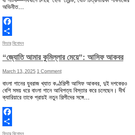
বা নাটক—সবখানে চলছে ‘হেনা’ ট্রেন্ড, যেটি চিত্রনায়িকা শাবনাজের
অভিনীত…
Facebook
Share
ফিচার
বিনোদন
“জ্যোতি আমার কুমিল্লার মেয়ে”: আসিফ আকবর
March 13, 2025
1 Comment
বাংলা গানের যুবরাজ খ্যাত কণ্ঠশিল্পী আসিফ আকবর, দুই দশকেরও
বেশি সময় ধরে বাংলা গানে আধিপত্য বিস্তার করে চলেছেন। দীর্ঘ
ক্যারিয়ারে তাকে প্রায়ই নতুন শিল্পীদের সঙ্গে…
Facebook
Share
ফিচার
বিনোদন