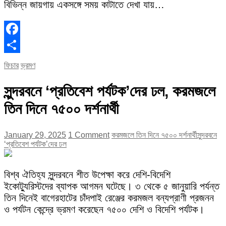
বিভিন্ন জায়গায় একসঙ্গে সময় কাটাতে দেখা যায়…
Facebook
Share
ফিচার
ভ্রমণ
সুন্দরবনে ‘প্রতিবেশ পর্যটক’দের ঢল, করমজলে
তিন দিনে ৭৫০০ দর্শনার্থী
January 29, 2025
1 Comment
করমজলে তিন দিনে ৭৫০০ দর্শনার্থী
সুন্দরবনে
‘প্রতিবেশ পর্যটক’দের ঢল
বিশ্ব ঐতিহ্য সুন্দরবনে শীত উপেক্ষা করে দেশি-বিদেশি
ইকোট্যুরিস্টদের ব্যাপক আগমন ঘটেছে। ৩ থেকে ৫ জানুয়ারি পর্যন্ত
তিন দিনেই বাগেরহাটের চাঁদপাই রেঞ্জের করমজল বন্যপ্রাণী প্রজনন
ও পর্যটন কেন্দ্রে ভ্রমণ করেছেন ৭৫০০ দেশি ও বিদেশি পর্যটক।