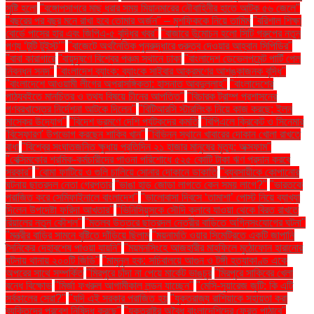
সৃষ্টি হলো
"বঙ্গোপসাগরে মাছ ধরার সময় মিয়ানমারের নৌবাহিনীর হাতে আটক ৫৬ জেলে"
"বছরের পর বছর মনে রাখা হবে তোমার অর্জন" – মুশফিককে নিয়ে তামিম
"বরিশাল শিক্ষা
বোর্ডে পাসের হার এবং জিপিএ-৫ বৃদ্ধির খবর"
"বাজারে উন্মোচন হলো সিটি গ্রুপের নতুন
পণ্য ‘টুটি টুইস্ট’"
"বাজেটে অর্থনৈতিক পুনরুদ্ধারে গুরুত্ব দেওয়ার আহ্বান সিপিডির"
"বাবা কারাগারে
"বায়ুদূষণে বিশ্বের পঞ্চম স্থানে ঢাকা
"বাংলাদেশ ডেভেলপমেন্ট পার্টি পেল
নিবন্ধন সনদ"
"বাংলাদেশ ব্যাংক: ব্যাংকে সাইবার আক্রমণের আশঙ্কাজনক বৃদ্ধি"
"বাংলাদেশে আওয়ামী লীগের অপ্রাসঙ্গিকতা: হাসনাত আবদুল্লাহ"
"বাংলাদেশের
পাঠ্যবইতে মানচিত্র ও তথ্য বিষয়ে চীনের আপত্তি"
"বিচারক ট্রাম্প প্রশাসনের
গণবরখাস্তের নির্দেশনা আটকে দিলেন"
"বিটিআরসি স্টারলিংক নিয়ে কাজ করছে: ইলন
মাস্কের উদ্যোগ"
"বিদেশ ভ্রমণে দেশি পর্যটকদের কমতি
"বিপিএলে ক্রিকেট ও সিনেমার
'বিস্ফোরণ' উপভোগ করছেন শাকিব খান"
"বিভিন্ন স্থানে খাবারের দোকান খোলা রাখতে
বাধা
"বিশ্বের সংঘাতজনিত ক্ষুধায় প্রতিদিন ২১ হাজার মানুষের মৃত্যু: অক্সফাম"
"বেক্সিমকোর শ্রমিক-কর্মচারীদের পাওনা পরিশোধে ৫২৫ কোটি টাকা ঋণ প্রদান করবে
সরকার"
"বোমা ফাটিয়ে ও গুলি চালিয়ে সোনার দোকানে ডাকাতি
"ব্যবসায়ীকে কোপানোর
ঘটনায় ছাত্রদল নেতা গ্রেপ্তার
"ভাঙা হাড় জোড়া লাগতে কেন সময় লাগে?"
"ভারতকে
পরাজিত করে সেমিফাইনালে বাংলাদেশ"
"ভালোবাসা দিবসে ‘তামাশা’ পোস্ট নিয়ে ব্যাখ্যা
দিলেন উপদেষ্টা ফরিদা আখতার"
"ভিনিসিয়ুসকে সৌদি ক্লাবে যাওয়া থেকে বিরত রাখতে
রিয়ালের নতুন কৌশল"
"মতলব উত্তরে ছাত্রদল নেত্রীর বাড়িতে অগ্নিসংযোগের ঘটনা"
"মন্ত্রীর বাড়ির সামনে বৃষ্টিতে দাঁড়িয়ে ছিলাম
"ময়নামতি ওয়ার সিমেট্রিতে একটি জাপানি
সৈনিকের দেহাবশেষ পাওয়া যায়নি"
"ময়মনসিংহে আজহারীর মাহফিলে মুঠোফোন হারানোর
ঘটনায় থানায় ২০০টি জিডি"
"মামুনুল হক: সচিবালয়ে আগুন ও টঙ্গী হত্যাকাণ্ড একে
অপরের সাথে সম্পর্কিত
"মিরপুরে চাঁদা না পেয়ে মার্কেট ভাঙচুর
"মিরপুরে সাকিবের খেলা
বন্ধে বিক্ষোভ
"মির্জা ফখরুল আগামীকাল লন্ডন যাচ্ছেন"
"মেসি-সুয়ারেজ জুটি: কি এটি
সর্বকালের সেরা?"
"যদি এই সরকার পরাজিত হয়
"যুক্তরাজ্য রাশিয়াকে সহায়তা করা
ব্যক্তিদের প্রবেশ নিষিদ্ধ করছে"
"যুক্তরাষ্ট্র অবৈধ বাংলাদেশিদের ফেরত পাঠাবে"