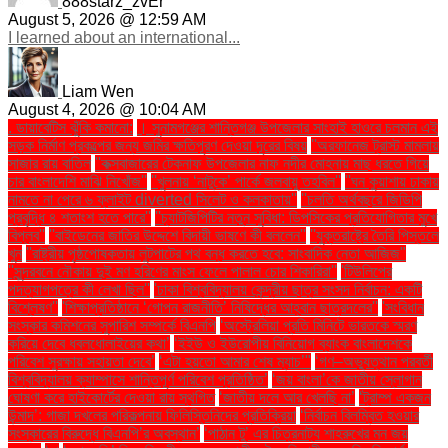
888starz_zvEr
August 5, 2026 @ 12:59 AM
I learned about an international...
Liam Wen
August 4, 2026 @ 10:04 AM
. ডায়াবেটিস ঝুঁকি কমানো:
। সুনামগঞ্জের শান্তিগঞ্জ উপজেলার সাংহাই হাওরে চলমান এই
সড়ক নির্মাণ প্রকল্পের জন্য জমির ক্ষতিপূরণ দেওয়া দূরের বিষয়
''অরফানেজ ট্রাস্ট মামলায়
সাজার রায় বাতিল
''কক্সবাজারের টেকনাফ উপজেলার নাফ নদীর মোহনায় মাছ ধরতে গিয়ে
চার বাংলাদেশি মাঝি নিখোঁজ''
''খুলনায় ‘নাটুকে’ পার্কে জলবায়ু তহবিল''
''ঘন কুয়াশায় ঢাকায়
নামতে না পেরে ৬ ফ্লাইট diverted সিলেট ও কলকাতায়''
''চলতি অর্থবছরে জিডিপি
প্রবৃদ্ধি ৪ শতাংশ হতে পারে''
''চ্যাটজিপিটির নতুন সুবিধা: ডিপসিকের প্রতিযোগিতার মুখে
বিপ্লব''
''বাইডেনের জাতির উদ্দেশে বিদায়ী ভাষণে কী বললেন''
''যুক্তরাষ্ট্রে তৈরি পিস্তলে
খুন
''রাষ্ট্রীয় পৃষ্ঠপোষকতায় লুটপাটের পথ বন্ধ করতে হবে: সাংবাদিক নেতা আজিজ"
''সুন্দরবনে নৌকায় দুই মণ হরিণের মাংস ফেলে পালাল চোর শিকারিরা''
'টিউলিপের
পদত্যাগপত্রে কী লেখা ছিল''
'ঢাকা বিশ্ববিদ্যালয় কেন্দ্রীয় ছাত্র সংসদ নির্বাচন: একটি
বিশ্লেষণ''
'শিক্ষাপ্রতিষ্ঠানে ‘গোপন রাজনীতি’ নিষিদ্ধের আহ্বান ছাত্রদলের''
'সংবিধান
সংস্কার কমিশনের সুপারিশ সম্পর্কে বিএনপি
‘অস্ট্রেলিয়া প্রতি মিনিটে ভারতকে স্মরণ
করিয়ে দেবে ধবলধোলাইয়ের কথা’
‘ইইউ ও ইউরোপীয় বিনিয়োগ ব্যাংক বাংলাদেশকে
পরিবেশ সুরক্ষায় সহায়তা দেবে’
‘এটা হয়তো আমার শেষ ম্যাচ’"
‘গণ–অভ্যুত্থান পরবর্তী
বিশ্ববিদ্যালয় ক্যাম্পাসে শান্তিপূর্ণ পরিবেশ প্রতিষ্ঠিত’
‘জয় বাংলা’কে জাতীয় স্লোগান
ঘোষণা করে হাইকোর্টের দেওয়া রায় স্থগিত
‘জাতীয় দলে আর খেলছি না’
‘ট্রাম্প একজন
উন্মাদ’: গাজা দখলের পরিকল্পনায় ফিলিস্তিনিদের প্রতিক্রিয়া
‘নির্বাচন বিলম্বিত হওয়ার
সংস্কারের বিরুদ্ধে বিএনপি’র অবস্থান’
‘পাঠান টু’ এর চিত্রনাট্য শাহরুখের মন জয়