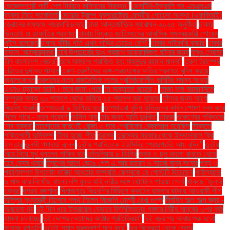
ডেভেলপমেন্ট পার্টি পেল নির্বাচন কমিশনের নিবন্ধন"
ডেসটিনি-ইভ্যালি সহ এমএলএম
ব্যবসা নিয়ে সতর্কবার্তা
ডোনাল্ড ট্রাম্প যুক্তরাষ্ট্রের কেন্দ্রীয় গোয়েন্দা সংস্থা (এফবিআই)
ড্রোনের মাধ্যমে নজরদারি চলছে
ঢাকা আন্তর্জাতিক ম্যারাথন-২০২৫ অনুষ্ঠিত
ঢাকায়
ছিনতাই ও ডাকাতির প্রবণতা
ঢাকায় নিযুক্ত জাতিসংঘের আবাসিক সমন্বয়কারী গোয়েন
লুইস বলেছেন
ঢাকায় হাঁটার গতি এখন গাড়ির চেয়েও বেশি''
ঢাকার পাইকারি বাজার'
ঢাকার
বাতাস ‘অস্বাস্থ্যকর’
ঢাবি উপাচার্যের দুঃখ প্রকাশ অনাকাঙ্ক্ষিত ঘটনার জন্য
তবুও শ্রোতা
হীন বাংলাদেশ বেতার”
তবে আমরাও পরাজিত হব: মাহমুদুর রহমান মান্না"
তরুণ ট্রাম্পের
চরিত্রে দুর্দান্ত স্ট্যান
তরুণ-তরুণীদের অঙ্গ-প্রত্যঙ্গের ক্ষতির প্রবণতা বৃদ্ধি করছে
অ্যালকোহল
তরুণদের নতুন রাজনৈতিক দলের প্রতিষ্ঠাকালীন কমিটির সদস্য সংখ্যা
এখনও চূড়ান্ত হয়নি। তবে জানা গেছে
তা অব্যাহত রয়েছে।
তাজা ফল আমদানিতে
সম্পূরক শুল্ক ৩০ শতাংশ থেকে কমিয়ে ২৫ শতাংশ করা হয়েছে
তাঁদের জন্য আগে
স্ক্রিনিং জরুরি
তাপমাত্রা ৯ ডিগ্রির ঘরে
তাপমাত্রা বৃদ্ধি উদ্ভিদের কার্বন শোষণ বন্ধ করে
দিতে পারে - নতুন গবেষণা
তামিল নাড়ু
তার জন্য আমি দুঃখিত'
তারকা
তারুণ্যের শক্তিতে
‘সব সম্ভব’
তাহসানের কারণেই রোজা ও তার প্রেমিকের ব্রেকআপ হয়েছিল
তিব্বতে
শক্তিশালী ভূমিকম্প
তীব্র হচ্ছে শীত
তুরস্ক
তুরস্কের সরকার থেকে ইস্তানবুলে ফ্রি
ইফতার
তুলসী গ্যাবার্ড বলেন
তৃতীয় প্রান্তিকে ইউসিবির শেয়ারপ্রতি আয় বৃদ্ধি"
তৃতীয়
বিয়ে নিয়ে মুখ খুললেন শাকিব খান
তেঁতুলিয়ায় ৮ ডিগ্রি
ত্বক ও চুল ভালো রাখতে খেতে
হবে যেসব খাবার
ত্রিশের আগে ভেঙে গেল এ আর রহমান ও সায়রা বানুর সংসার
ৎস্য ও
প্রাণিসম্পদ উপদেষ্টা ফরিদা আখতার সম্প্রতি ফেসবুকে যে পোস্টটি দিয়েছেন
থাইল্যান্ডে
৬ মাস ধরে নিখোঁজ বাংলাদেশি যুবক থাই নারীর সঙ্গে হোটেলে পাওয়া গেল!
থাকছে ‘জুলাই
চত্বর’
দশরথ রঙ্গশালা
দিনাজপুরে বিএনপির মিছিলে ককটেল হামলার ঘটনায় আওয়ামী লীগ
দিল্লির মুখ্যমন্ত্রী হিসেবে শপথ নিলেন বিজেপি নেত্রী রেখা গুপ্ত
দীর্ঘদিন অল্প অল্প জ্বর -
অবহেলা নয়
দুই দিন ধরে ইসরায়েল যেভাবে ফিলিস্তিনের গাজার নিরীহ মানুষের ওপর বর্বর
হামলা চালাচ্ছে
দুই দেশের নেতাদের কঠোর প্রতিক্রিয়া"
দুই বছর পর আবার শুরু হলো
জাহাজ রপ্তানি
দুটোই সমান গুরুত্বপূর্ণ মনে করে"
দুধ বিক্রেতা থেকে সেনার