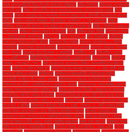
নায়ক মান্নার জীবনী নিয়ে সিনেমা বানানোর পরিকল্পনা
নাহিদ ইসলামে
নিকগঞ্জে এমআরআই
যন্ত্র দুটি বন্ধ
নিজে গাড়ি চালিয়ে মাকে হাসপাতালে নিয়ে গেলেন তারেক রহমান
নিজে
নাচলেন
নির্বাচন দেওয়ার আগে সংস্কার সম্পন্ন করতে হবে: ইসলামী আন্দোলনের নায়েবে
আমির"
নির্বাচন প্রসঙ্গে ধূম্রজাল সৃষ্টি করেছে 'সংক্ষিপ্ত' ও 'বৃহৎ সংস্কার'
নির্বাচন
বিলম্বিত করার চেষ্টা জনগণ সহ্য করবে না: নজরুল ইসলাম খান
নির্বাচন বিলম্বিত করার যে
চেষ্টা চলছে
নির্বাচনে বিলম্ব মানবে না বিএনপি
নির্বাহী
নিষিদ্ধ করল ইসিবি
নিষ্পত্তির জন্য
২০ হাজার মামলা অপেক্ষমাণ
নিহত ৫৯"
নিহত অন্তত ৩৬
নীলা ইসরাফিল
নেইমারের
সঙ্গে আল হিলালের চুক্তি বাতিল
ন্যাশনাল জিওগ্রাফি
পঞ্চগড়ে তাপমাত্রা ১০ ডিগ্রি
সেলসিয়াস
পড়াশোনায় অমনোযোগিতা
পড়াশোনার চাপ বাড়ছে
পদত্যাগ করলেন উপদেষ্টা
নাহিদ ইসলাম
পদবঞ্চনা নিয়ে বিক্ষোভ ও মারামারি"
পরবর্তীতে মৃত্যু
পরিশোধিত হয়েছে
২৪২ কোটি ডলার"
পরীমণির বিরুদ্ধে গ্রেফতারি পরোয়ানা জারি
পরে উদ্ধার"
পর্তুগালের
পরাজয়; শেষ আটে স্পেন""
পর্দা উন্মোচনের অপেক্ষায় টোকিও আন্তর্জাতিক চলচ্চিত্র
উৎসব
পর্যটকদের কাটল নির্ঘুম রাত
পশ্চিম ইরাকের আনবার প্রদেশে ১৭ বছর বয়সী হুদার
(ছদ্মনাম) জীবনের কাহিনি
পাকিস্তান
পাকিস্তান বিমানবাহিনী চ্যাম্পিয়নস ট্রফির
উদ্বোধনী অনুষ্ঠানে কী প্রদর্শন করবে?
পাকিস্তানে ট্রেনের সব জিম্মি উদ্ধার
পাকিস্তানের দক্ষিণ ওয়াজিরিস্তানে কারফিউ আরোপ
পাকিস্তানের প্রধানমন্ত্রীর খালেদা
জিয়াকে সুস্থতার শুভেচ্ছা জানিয়ে চিঠি
পাচার হওয়া অর্থ ফিরিয়ে আনার জন্য কানাডার
সহযোগিতা প্রার্থনা প্রধান উপদেষ্টার
পাঠ্যবই বিতরণের আগে নোট-গাইড ছাপা বন্ধের
নির্দেশ
পাঠ্যবইয়ে র‍্যাপার সেজান ও হান্নান
পায়ের শিকল
পারমাণবিক আলোচনায় ইরানের
পাশে চীন ও রাশিয়া
পিকাসোর ‘উইমেন উইথ এ ওয়াচ’ নিলামে ১৪ কোটি ডলারে বিক্রি
পিঠের ব্যথা থেকে মুক্তি পেতে কীভাবে মোকাবিলা করবেন
পিলখানা হত্যাকাণ্ডের
পুনঃতদন্ত দ্রুত সম্পন্ন হবে: স্বরাষ্ট্র উপদেষ্টার ঘোষণা"
পুতিনের হানিট্র্যাপ কৌশল
পুতুলের বিরুদ্ধে চিঠি এখনও পায়নি পররাষ্ট্র মন্ত্রণালয়
পুরুষ যখন বাবা হন
পুরুষদের জন্য
শরীর সুস্থ রাখতে প্রয়োজনীয় খাবার
পুলিশকে হামলা করে ছিনিয়ে নেয়ার চেষ্টা"
পেছনে
ফেললেন রদ্রি
পেনাল্টি মিসের ম্যাচে রিয়ালের জয়
পেঁয়াজ ছাড়া রান্না!
পোষা কুকুরের জন্য