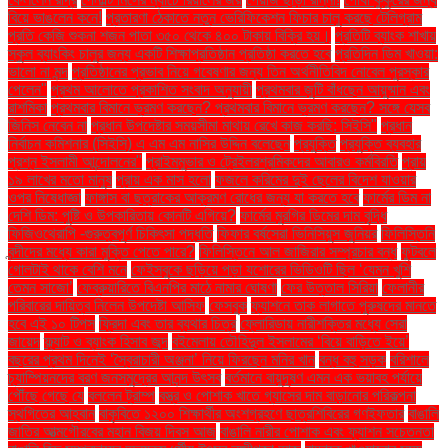
বিয়ে ভাঙলেন কনে!
প্রতারণা ঠেকাতে নতুন ভেরিফিকেশন ফিচার চালু করছে টেলিগ্রাম
প্রতি কেজি শুকনা শজন পাতা ৩৫০ থেকে ৪০০ টাকায় বিক্রি হয়।
প্রতিটি ব্যাংক শাখায়
স্কুল ব্যাংকিং চালুর জন্য একটি শিক্ষাপ্রতিষ্ঠান প্রতিষ্ঠা করতে হবে
প্রতিদিন ডিম খাওয়া:
ভালো না মন্দ
প্রতিষ্ঠানের প্রভাব নিয়ে গবেষণার জন্য তিন অর্থনীতিবিদ নোবেল পুরস্কার
পেলেন"
প্রথম আলোতে প্রকাশিত সংবাদ অনুযায়ী
প্রথমবার জুটি বাঁধছেন আয়ুষ্মান এবং
রাশমিকা
প্রথমবার বিমানে ভ্রমণ করছেন? প্রথমবার বিমানে ভ্রমণ করছেন? সঙ্গে যেসব
জিনিস নেবেন না
প্রধান উপদেষ্টার সময়সীমা মাথায় রেখে কাজ করছি: সিইসি"
প্রধান
নির্বাচন কমিশনার (সিইসি) এ এম এম নাসির উদ্দিন বলেছেন
প্রযুক্তি
প্রযুক্তি ব্যবহার
প্রশ্ন ইসলামী আন্দোলনের"
প্রাইমমুভার ও ট্রেইলরশ্রমিকদের আবারও কর্মবিরতি
প্রায়
১৯ লাখের মতো মানুষ
প্রায় এক মাস হলো
ফজলে করিমের দুই ছেলের বিদেশ যাওয়ার
ওপর নিষেধাজ্ঞা
ফাঙ্গাস বা ছত্রাকের আক্রমণ রোধের জন্য যা করতে হবে
ফার্মের ডিম না
দেশি ডিম: পুষ্টি ও উপকারিতায় কোনটি এগিয়ে?
ফার্মের মুরগির ডিমের দাম বৃদ্ধি
ফিজিওথেরাপি -গুরুত্বপূর্ণ চিকিৎসা পদ্ধতি
ফিফার বর্ষসেরা ভিনিসিয়ুস জুনিয়র
ফিলিস্তিনি
বন্দীদের মধ্যে কারা মুক্তি পেতে পারে?
ফিলিস্তিনে আল জাজিরার সম্প্রচার বন্ধ
ফুটবলে
গোলটাই থাকে বেশি মনে
ফেইসবুকে ছড়িয়ে পড়া যশোরের ভিডিওটি ছিল ‘যেমন খুশি
তেমন সাজো’
ফেব্রুয়ারিতে বিএনপির মাঠে নামার ঘোষণা
ফের উত্তাল সিরিয়া
ফেলানীর
পরিবারের দায়িত্ব নিলেন উপদেষ্টা আসিফ
ফেসবুক
ফ্যাশনে তাক লাগাতে পুরুষদের মানতে
হবে এই ১০ টিপস
ফ্রিদা এবং তার ব্যথার চিত্র
ফ্লোরিডায় নারীশক্তির মধ্যে সেরা
জায়েদ
ফ্ল্যাট ও ব্যাংক হিসাব জব্দ
বইমেলায় তৌহিদুল ইসলামের ‘বিয়ে বাড়িতে ইয়ে’
বছরের প্রথম দিনেই ‘স্বৈরাচারী অঞ্জনা’ নিয়ে ফিরছেন মনির খান
বন্ধ বহু সড়ক
বরিশালে
চ্যাম্পিয়নদের বরণ জনসমুদ্রের আনন্দ উৎসব
বর্তমানে বায়ুদূষণ এমন এক ভয়াবহ পর্যায়ে
পৌঁছে গেছে যে
বললেন ট্রাম্প
বস্ত্র ও পোশাক খাতে গ্যাসের দাম বাড়ানোর পরিকল্পনা
স্থগিতের আহ্বান
বাকৃবিতে ১২০০ শিক্ষার্থীর অংশগ্রহণে ছাত্রশিবিরের গণইফতার
বাঙালি
জাতির আত্মগৌরবের মহান বিজয় দিবস আজ
বাঙালি নারীর পোশাক এবং ফ্যাশন সচেতনতা