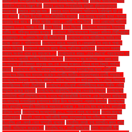
বাঙালি হিন্দু সম্প্রদায়ের অন্যতম ধর্মীয় উৎসব লক্ষ্মীপূজা আজ
বাচ্চাকে খাওয়ানোর সময়
মোবাইল ফোনের বিকল্প কী?
বাজারে এসেছে গিগাবাইটের কৃত্রিম বুদ্ধিমত্তাযুক্ত
মাদারবোর্ড
বাজারে খেজুরের দাম ১
বাজারে নতুন স্টাইলিশ স্মার্টফোন ইনফিনিক্স হট ৫০
প্রো প্লাস
বাণিজ্য উপদেষ্টা শেখ বশিরউদ্দীন বলেছেন
বাবা-মায়ের অনুমতি ছাড়া ফেসবুক
ব্যবহার করা যাবে না
বার্ষিক সর্বোচ্চ বেতন ১ কোটি ৭ লাখ টাকা"
বাংলা একাডেমি সাহিত্য
পুরস্কার ২০২৪ পাচ্ছেন যাঁরা
বাংলা নিউজ
বাংলা সিনেমা
বাংলাদেশ জামায়াতে ইসলামের
আমির ডা. শফিকুর রহমান বলেছেন
বাংলাদেশ টেলিযোগাযোগ নিয়ন্ত্রণ কমিশন (বিটিআরসি)
চেয়ারম্যান মো. এমদাদ উল বারী জানিয়েছেন
বাংলাদেশ থেকে গার্মেন্টসের অর্ডার চলে
যাচ্ছে ভারত ও পাকিস্তানে
বাংলাদেশ ব্যাংক সরকারি ও বেসরকারি সব ব্যাংক শাখাকে
নির্দেশ দিয়েছে
বাংলাদেশ ভারতের কাছে তীব্র প্রতিবাদ জানিয়েছে
বাংলাদেশ সরকার
তারল্য সংকটে থাকা ছয় ব্যাংককে ২২
বাংলাদেশকে কারও ‘চোখ রাঙানো’ গ্রহণযোগ্য নয়
বাংলাদেশে আগামী জাতীয় নির্বাচন কবে হবে
বাংলাদেশে খুব জনপ্রিয় ৩০ রকম ভর্তা
বাংলাদেশে দুটি বিখ্যাত মানুষের নাম এক হওয়া সত্ত্বেও তাঁদের মধ্যে কিছুটা পার্থক্য
রয়েছে
বাংলাদেশে ধর্মীয় সংখ্যালঘুদের ওপর নির্যাতন যুক্তরাষ্ট্রের জন্য একটি বড়
উদ্বেগের বিষয় বলে মন্তব্য করেছেন দেশটির জাতীয় গোয়েন্দাপ্রধান তুলসী গ্যাবার্ড।
বাংলাদেশে নিযুক্ত জাপানের রাষ্ট্রদূত সাইদা শিনইচি ও জাইকার দক্ষিণ এশিয়া বিভাগের
মহাপরিচালক আইট টেরুইউকি
বাংলাদেশে নেটওয়ার্ক পেশাজীবীদের জন্য ট্রেনিং সেন্টার
স্থাপন করেছে হুয়াওয়ে
বাংলাদেশের আরসিইপিতে যোগ দেওয়ার উদ্যোগ
বাংলাদেশের
কমিউনিস্ট পার্টি (সিপিবি) দলের ৭৭তম প্রতিষ্ঠাবার্ষিকী উপলক্ষে এক বিবৃতিতে জানিয়েছে
বাংলাদেশের গণতান্ত্রিক রূপান্তরে নারীরা ছিল অগ্রভাগে -প্রধান উপদেষ্টা
বাংলাদেশের
পণ্য রপ্তানি সম্প্রতি ইতিবাচক প্রবণতা দেখাচ্ছে। টানা চার মাস ধরে পণ্য রপ্তানি ৪
বিলিয়ন ডলার
বাংলাদেশের সংখ্যাগরিষ্ঠ ৬১.১ শতাংশ মানুষ মনে করেন
বাংলার মানুষের
আতিথেয়তা'
বিএনপি নেতা ও আইনজীবী মাসুদ তালুকদারের সব দলীয় পদ স্থগিত
বিএনপির এক জ্যেষ্ঠ নেতা সম্প্রতি বলেছেন
বিএনপির জ্যেষ্ঠ যুগ্ম মহাসচিব রুহুল কবির
রিজভী অভিযোগ করেছেন যে
বিএনপির পর। দলটি জানিয়েছে
বিগত আওয়ামী লীগ