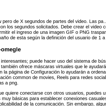
 pero de X segundos de partes del video. Las pa…
s con los segundos solicitados. Debe crear el video
rmitir el ingreso de una imagen GIF o PNG trasp
año de esta según la definición del usuario de 1 
-omegle
cas interesantes; puede hacer uso del sistema de 
también ofrece máscaras virtuales que le ayudarán
en la página de Configuración lo ayudarán a ordena
eación common de movies, Reels para redes sociales
as a png.
e quiere conectarse con otros usuarios, puedes u
es muy básicas para establecer conexiones casuale
licabilidad de la comunicación. Sin embargo, algu