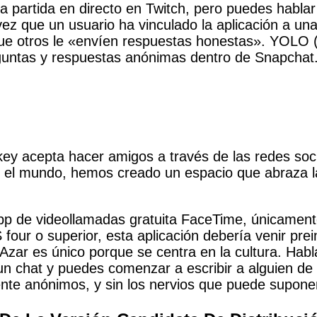
a partida en directo en Twitch, pero puedes hablar
z que un usuario ha vinculado la aplicación a una
e otros le «envíen respuestas honestas». YOLO (
eguntas y respuestas anónimas dentro de Snapchat
y acepta hacer amigos a través de las redes soc
 el mundo, hemos creado un espacio que abraza la 
 app de videollamadas gratuita FaceTime, únicament
 four o superior, esta aplicación debería venir pre
n, Azar es único porque se centra en la cultura. H
un chat y puedes comenzar a escribir a alguien d
ente anónimos, y sin los nervios que puede supone