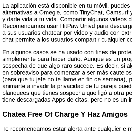
La aplicación está disponible en tu móvil, puede
alternativas a Omegle, como TinyChat, Camsurf y
y darle vida a tu vida. Compartir algunos videos 
Recomendamos usar HitPaw Univd para descargar 
a sus usuarios chatear por video y audio con extr
chat permite a los usuarios compartir cualquier 
En algunos casos se ha usado con fines de prote
simplemente para hacer daño. Aunque es un program
sospecha de que algo raro sucede. Es decir, si alg
en sobreaviso para comenzar a ser más cauteloso 
(para que tu jefe no te llame en fin de semana), 
animarte a invadir la privacidad de tu pareja pu
blanquees que tienes sospecha que ligó a otra pe
tiene descargadas Apps de citas, pero no es un in
Chatea Free Of Charge Y Haz Amigos
Te recomendamos estar alerta ante cualquier e mai