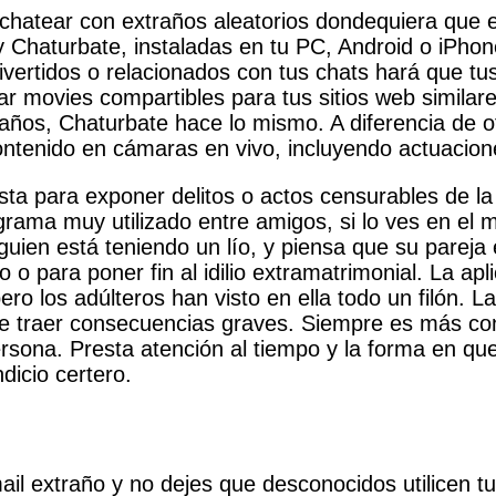
s chatear con extraños aleatorios dondequiera que
 Chaturbate, instaladas en tu PC, Android o iPhon
divertidos o relacionados con tus chats hará que t
movies compartibles para tus sitios web similare
años, Chaturbate hace lo mismo. A diferencia de o
contenido en cámaras en vivo, incluyendo actuacion
sta para exponer delitos o actos censurables de l
a muy utilizado entre amigos, si lo ves en el móvi
uien está teniendo un lío, y piensa que su pareja e
o para poner fin al idilio extramatrimonial. La ap
pero los adúlteros han visto en ella todo un filón.
ede traer consecuencias graves. Siempre es más con
rsona. Presta atención al tiempo y la forma en que
dicio certero.
l extraño y no dejes que desconocidos utilicen tu t