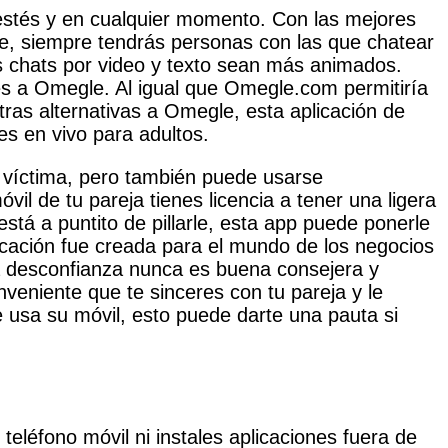
 estés y en cualquier momento. Con las mejores
e, siempre tendrás personas con las que chatear
us chats por video y texto sean más animados.
s a Omegle. Al igual que Omegle.com permitiría
tras alternativas a Omegle, esta aplicación de
es en vivo para adultos.
a víctima, pero también puede usarse
l de tu pareja tienes licencia a tener una ligera
stá a puntito de pillarle, esta app puede ponerle
licación fue creada para el mundo de los negocios
 La desconfianza nunca es buena consejera y
veniente que te sinceres con tu pareja y le
 usa su móvil, esto puede darte una pauta si
eléfono móvil ni instales aplicaciones fuera de