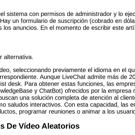
 del sistema con permisos de administrador y lo ej
. Hay un formulario de suscripción (cobrado en dó
los anuncios. En el momento de escribir este artíc
 alternativa.
eo, seleccionando previamente el idioma en el qu
orrespondiente. Aunque LiveChat admite más de 200
sist desk. Para obtener estas funciones, las empr
ledgeBase y ChatBot) ofrecidos por la empresa m
uscan una solución completa de atención al client
como saludos interactivos. Con esta capacidad, la
ctos, programar reuniones o animar a los usuarios
 De Vídeo Aleatorios