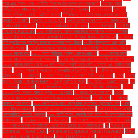
কারা এবং ট্রাম্প কেন গোষ্ঠীটির বিরুদ্ধে বড় হামলা শুরু করলেন?"
"হোটেল ইন্টার
কন্টিনেন্টালের সামনে জুলাই অভ্যুত্থানে আহতদের বিক্ষোভ
“আমি ডিভোর্সি
“জ্যোতি
আমার কুমিল্লার মেয়ে”: আসিফ আকবর
“টিসিবির পণ্য কেনার সময় ক্রেতাদের পাঁচটি
প্রধান অভিযোগ”
“ডেঙ্গুতে ৭ জনের মৃত্যু
“দুবাই থেকে অবৈধ পথে ৩২ হাজার কোটি
টাকার সোনা প্রবাহিত”
“বর্ষে ২০০ কোটি টাকার বেশি বরাদ্দ
১ জন গ্রেপ্তার"
1000$
Trump Account
১০৩ কোটি টাকার হেলিকপ্টার নিয়ে অনুশীলনে গেলেন নেইমার
১২০০ টাকা প্যাকেজে হেলথ চেকআপের সুযোগ ইনসাফ বারাকাহ হাসপাতালে
১৮ বছরের
দীর্ঘ ক্যারিয়ারের সমাপ্তি টানলেন মাহমুদউল্লাহ রিয়াদ
১৯ বিশ্ববিদ্যালয়ে গুচ্ছ ভর্তি
বিজ্ঞপ্তি প্রকাশ
২ মার্চের পর থেকে গাজায় কোনও খাদ্য সামগ্রী প্রবেশ করতে পারেনি
২০০৮ সালের কথা
২০১১ সালে সিরিয়ায় গৃহযুদ্ধ শুরু হওয়ার পর
২০২১ সালের জুনে
২০২২ সালে ডলারের সংকট শুরু হলে
২০২৪ সালে সবচেয়ে প্রভাবশালী বাংলাদেশি কারা?
২০২৪ সালের জুলাই থেকে ১৯ মার্চ পর্যন্ত প্রবাসী আয় মোট ২ হাজার ৭৪ কোটি ডলার
হয়েছে
২০২৬ বিশ্বকাপ আয়োজনের গুরুদায়িত্ব ট্রাম্পের কাঁধে
২৮টি গুলিতে নিহত হন
ইন্দিরা গান্ধী
২৯ জানুয়ারি
২৯ বস্তা টাকা এবং এক বস্তা চিঠি পাওয়া গেছে
৩ মার্চ
৩ মার্চে
খালেদা জিয়াকে খালাসের বিরুদ্ধে লিভ টু আপিলের শুনানি
৩০ মিনিটে নিয়ন্ত্রণে আসে"
৩০
সেপ্টেম্বর
৩০০ টাকা!
৩৩ হামলাকারীসহ নিহত ৫৮
৩৬৯ ফিলিস্তিনি কারামুক্ত"
৪ দিনে
৮০০ কোটি! কোথায় থামবে 'পুষ্পা ২' এর আয়?
৪১ বছরে বিচার শেষ হয়নি
৪৩তম
বিসিএস বাদ পড়াদের আবেদন পুনর্বিবেচনার সভা বৃহস্পতিবার
৫ টাকা বেশি
৫ শতাংশই
থাকবে পূর্বের মতো"
৫০০ কোটি টাকা দেবে: নতুন টাকা ছাপানোর প্রয়োজন নেই
৬ মার্চ
৬৭৫ টাকায় আমদানি
৭ আগস্ট ২০০৫: মেসির অভিষেকের দিন
৭ বছরের শিশুকে আইটি
কোম্পানিতে চাকরির প্রস্তাব
৭৩০ কোটি টাকার ‘প্রবাসী আয় নাটক’ কি কালোটাকা সাদা
করার জন্য?
৮ চক্রের জড়িত"
৮ জন আহত
৮.৬ শতাংশ ১৮ মাসের মধ্যে নির্বাচন চান
৮.৭ শতাংশ জনগণ আগামী দুই থেকে তিন বছরের মধ্যে নির্বাচন চান
AI
American
Express Travel Card
American Express Travel Rewards
Best
Travel Credit Card USA
Buy TRUMP Coin
CuteBabies