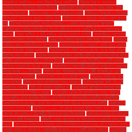
পাঠ্যবইতে মানচিত্র ও তথ্য বিষয়ে চীনের আপত্তি"
"বিচারক ট্রাম্প প্রশাসনের
গণবরখাস্তের নির্দেশনা আটকে দিলেন"
"বিটিআরসি স্টারলিংক নিয়ে কাজ করছে: ইলন
মাস্কের উদ্যোগ"
"বিদেশ ভ্রমণে দেশি পর্যটকদের কমতি
"বিপিএলে ক্রিকেট ও সিনেমার
'বিস্ফোরণ' উপভোগ করছেন শাকিব খান"
"বিভিন্ন স্থানে খাবারের দোকান খোলা রাখতে
বাধা
"বিশ্বের সংঘাতজনিত ক্ষুধায় প্রতিদিন ২১ হাজার মানুষের মৃত্যু: অক্সফাম"
"বেক্সিমকোর শ্রমিক-কর্মচারীদের পাওনা পরিশোধে ৫২৫ কোটি টাকা ঋণ প্রদান করবে
সরকার"
"বোমা ফাটিয়ে ও গুলি চালিয়ে সোনার দোকানে ডাকাতি
"ব্যবসায়ীকে কোপানোর
ঘটনায় ছাত্রদল নেতা গ্রেপ্তার
"ভাঙা হাড় জোড়া লাগতে কেন সময় লাগে?"
"ভারতকে
পরাজিত করে সেমিফাইনালে বাংলাদেশ"
"ভালোবাসা দিবসে ‘তামাশা’ পোস্ট নিয়ে ব্যাখ্যা
দিলেন উপদেষ্টা ফরিদা আখতার"
"ভিনিসিয়ুসকে সৌদি ক্লাবে যাওয়া থেকে বিরত রাখতে
রিয়ালের নতুন কৌশল"
"মতলব উত্তরে ছাত্রদল নেত্রীর বাড়িতে অগ্নিসংযোগের ঘটনা"
"মন্ত্রীর বাড়ির সামনে বৃষ্টিতে দাঁড়িয়ে ছিলাম
"ময়নামতি ওয়ার সিমেট্রিতে একটি জাপানি
সৈনিকের দেহাবশেষ পাওয়া যায়নি"
"ময়মনসিংহে আজহারীর মাহফিলে মুঠোফোন হারানোর
ঘটনায় থানায় ২০০টি জিডি"
"মামুনুল হক: সচিবালয়ে আগুন ও টঙ্গী হত্যাকাণ্ড একে
অপরের সাথে সম্পর্কিত
"মিরপুরে চাঁদা না পেয়ে মার্কেট ভাঙচুর
"মিরপুরে সাকিবের খেলা
বন্ধে বিক্ষোভ
"মির্জা ফখরুল আগামীকাল লন্ডন যাচ্ছেন"
"মেসি-সুয়ারেজ জুটি: কি এটি
সর্বকালের সেরা?"
"যদি এই সরকার পরাজিত হয়
"যুক্তরাজ্য রাশিয়াকে সহায়তা করা
ব্যক্তিদের প্রবেশ নিষিদ্ধ করছে"
"যুক্তরাষ্ট্র অবৈধ বাংলাদেশিদের ফেরত পাঠাবে"
"যুক্তরাষ্ট্র থেকে সামরিক বিমানে দেশে ফিরলেন নথিপত্রহীন ভারতীয় অভিবাসীরা"
"রাজনৈতিক দলের কাছ থেকে নাম চেয়েছে ইসি গঠনের অনুসন্ধান কমিটি"
"রাজনৈতিক
বক্তব্য এড়াতে চাই
"রাশিফল ২০২৪: এই বছরে আপনার জীবন কেমন হতে পারে"
"রাশেদ খান মেনন ও তাঁর স্ত্রীর বিদেশে যাত্রায় নিষেধাজ্ঞা"
"রাহুলের তুলনায় বড় ব্যবধানে
ওয়েনাডে জয়ী প্রিয়াঙ্কা"
"রিজভী: ভারত বাংলাদেশের সার্বভৌমত্বে সরাসরি হস্তক্ষেপ
করছে"
"রূপগঞ্জে ডাকাতদের হামলায় ঢাকা বিশ্ববিদ্যালয়ের ছাত্রের চোখে গুরুতর আঘাত"
"রেকর্ড মুনাফা ও লভ্যাংশ: শেয়ারধারীদের জন্য ৯৭৫ কোটি টাকার ঘোষণা"
"রেস্তোরাঁয়