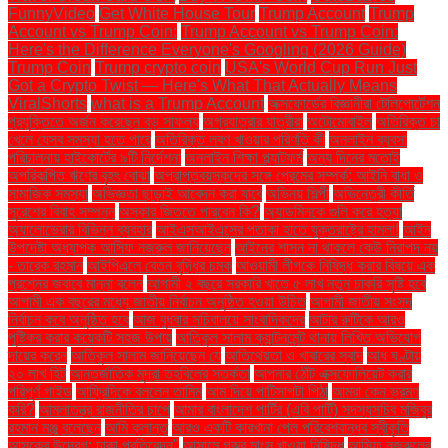
FunnyVideo
Get White House Tour
Trump Account
Trump
Account vs Trump Coin:
Trump Account vs Trump Coin:
Here's the Difference Everyone's Googling (2026 Guide)
Trump Coin
Trump crypto coin
USA's World Cup Run Just
Got a Crypto Twist — Here's What That Actually Means
ViralShorts
what is a Trump Account
অক্সফোর্ডের বিজ্ঞানীরা টেলিপোর্টেশন
প্রযুক্তিতে অর্জন করেছেন বড় সাফল্য
অগ্রযাত্রার যাত্রীরা
অটোমোবাইল
অতিরিক্ত চা
খেলে যেসব সমস্যা হতে পারে
অতিরিক্ত লবণ খাওয়ার পরিণতি কী
অনলাইন ব্যবসা
পরিচালনায় হাইকোর্টের ৯টি নির্দেশনা
অনলাইন শিক্ষা প্ল্যাটফর্ম
অন্য দিনের মতোই
অপরিকল্পিত ঋণের বৃহৎ বোঝা
অপ্রাপ্তবয়স্কদের সঙ্গে প্রেমের সম্পর্ক: আইনি বাধা ও
সামাজিক সমস্যা
অভিজ্ঞতা ছাড়াই আবেদন করা যাবে
অভিনয় শিল্পী
অভিনেত্রী কীর্তি
সুরেশের বিবাহ সম্পন্ন
অস্কার জিততে পারবেন কি?
অ্যাডমিনকে গুলি করে হত্যা
অ্যালোভেরার বিভিন্ন ব্যবহার
আইএসআইএসের পতাকা হাতে যুক্তরাষ্ট্রে হামলা!
আইন
উপদেষ্টা অধ্যাপক আসিফ নজরুল জানিয়েছেন
আইনের শাসন না থাকলে কেউ নিরাপদ নয়
- তারেক রহমান
আইপিএলে বেতন বৃদ্ধির চমক
আওয়ামী লীগকে নিষিদ্ধ করার বিষয়ে এক
প্রশ্নের জবাবে মান্না বলেন
আগামী ২ বছরে সরকারি খাতে ৫ লাখ নতুন চাকরি সৃষ্টি হবে
আগামী এক বছরের মধ্যে জাতীয় নির্বাচন অনুষ্ঠিত হওয়া উচিত
আগামী জাতীয় সংসদ
নির্বাচন কবে অনুষ্ঠিত হবে
আজ বুধবার সচিবালয়ে সাংবাদিকদের
আটার রুটিকে আরও
পুষ্টিকর করার কয়েকটি সহজ উপায়
আতিকুল সালাম ক্যান্টনমেন্ট থানায় লিখিত অভিযোগ
দায়ের করেন
আতিকুল সালাম জানিয়েছেন যে
আতিথেয়তা ও খাবারের স্বাদ
আধ ঘণ্টায়
২০ লাখ হিট
আন্তর্জাতিক মুদ্রা তহবিলের সতর্কতা
আপনার ঠোঁট এক্সফোলিয়েট করার
পরিপূর্ণ গাইড
আফ্রিদিকে বললেন তামিম
আম দিয়ে পাটিসাপটা পিঠা
আমরা কেন ভ্রমণ
করি?
আমলাতন্ত্র রাজনীতির চাপে
আমার বাংলাদেশ পার্টির (এবি পার্টি) সদস্যসচিব মজিবুর
রহমান মঞ্জু বলেছেন
আমি ক্লান্ত
আরও একটি কারখানা পেল পরিবেশবান্ধব স্বীকৃতি
আসকের উদ্বেগ: ঢাকা প্রতিবেদন"
আসামে গরুর মাংস খাওয়া নিষিদ্ধ
আসিফ নজরুলের