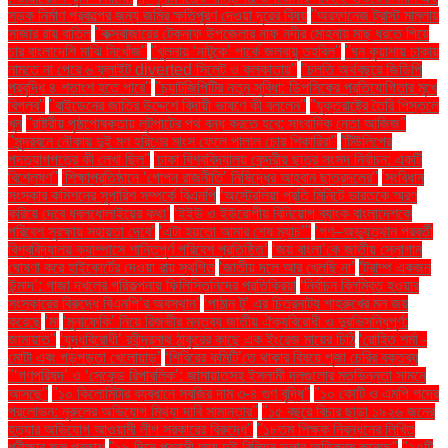
সড়ক নির্মাণ প্রকল্পের জন্য জমির ক্ষতিপূরণ দেওয়া দূরের বিষয়
''অরফানেজ ট্রাস্ট মামলায়
সাজার রায় বাতিল
''কক্সবাজারের টেকনাফ উপজেলার নাফ নদীর মোহনায় মাছ ধরতে গিয়ে
চার বাংলাদেশি মাঝি নিখোঁজ''
''খুলনায় ‘নাটুকে’ পার্কে জলবায়ু তহবিল''
''ঘন কুয়াশায় ঢাকায়
নামতে না পেরে ৬ ফ্লাইট diverted সিলেট ও কলকাতায়''
''চলতি অর্থবছরে জিডিপি
প্রবৃদ্ধি ৪ শতাংশ হতে পারে''
''চ্যাটজিপিটির নতুন সুবিধা: ডিপসিকের প্রতিযোগিতার মুখে
বিপ্লব''
''বাইডেনের জাতির উদ্দেশে বিদায়ী ভাষণে কী বললেন''
''যুক্তরাষ্ট্রে তৈরি পিস্তলে
খুন
''রাষ্ট্রীয় পৃষ্ঠপোষকতায় লুটপাটের পথ বন্ধ করতে হবে: সাংবাদিক নেতা আজিজ"
''সুন্দরবনে নৌকায় দুই মণ হরিণের মাংস ফেলে পালাল চোর শিকারিরা''
'টিউলিপের
পদত্যাগপত্রে কী লেখা ছিল''
'ঢাকা বিশ্ববিদ্যালয় কেন্দ্রীয় ছাত্র সংসদ নির্বাচন: একটি
বিশ্লেষণ''
'শিক্ষাপ্রতিষ্ঠানে ‘গোপন রাজনীতি’ নিষিদ্ধের আহ্বান ছাত্রদলের''
'সংবিধান
সংস্কার কমিশনের সুপারিশ সম্পর্কে বিএনপি
‘অস্ট্রেলিয়া প্রতি মিনিটে ভারতকে স্মরণ
করিয়ে দেবে ধবলধোলাইয়ের কথা’
‘ইইউ ও ইউরোপীয় বিনিয়োগ ব্যাংক বাংলাদেশকে
পরিবেশ সুরক্ষায় সহায়তা দেবে’
‘এটা হয়তো আমার শেষ ম্যাচ’"
‘গণ–অভ্যুত্থান পরবর্তী
বিশ্ববিদ্যালয় ক্যাম্পাসে শান্তিপূর্ণ পরিবেশ প্রতিষ্ঠিত’
‘জয় বাংলা’কে জাতীয় স্লোগান
ঘোষণা করে হাইকোর্টের দেওয়া রায় স্থগিত
‘জাতীয় দলে আর খেলছি না’
‘ট্রাম্প একজন
উন্মাদ’: গাজা দখলের পরিকল্পনায় ফিলিস্তিনিদের প্রতিক্রিয়া
‘নির্বাচন বিলম্বিত হওয়ার
সংস্কারের বিরুদ্ধে বিএনপি’র অবস্থান’
‘পাঠান টু’ এর চিত্রনাট্য শাহরুখের মন জয়
করেছে
‘মা
‘মুনাফেকি’ নিয়ে রিজভীর মন্তব্য জাতীয় ঐক্যবিরোধী ও দুরভিসন্ধিপূর্ণ:
জামায়াত"
‘যুদ্ধবিরোধী’ রবীন্দ্রনাথ ঠাকুরের কাছে এক ইংরেজ মায়ের চিঠি
‘রোহিত শর্মা -
মোটা এবং গড়পড়তা খেলোয়াড়’
‘শিবিরের কমিটি’তে থাকার বিষয়ে পূজা চেরির বক্তব্য
"‘গণপরিষদ’ ও ‘সেকেন্ড রিপাবলিক’: জামায়াতসহ ইসলামী দলগুলোর মতভিন্নতা সামনে
আসছে"
"১০ কিলোমিটার ব্যবধানে সবজির দাম ৩-৪ গুণ বৃদ্ধি"
"১০ কোটি ও এমপি পদের
প্রলোভন: নুরুলের অভিযোগ মিথ্যা দাবি সামান্তার"
"১৫ বছরে বিচার ছাড়া ১৯২৬ জনের
হত্যার অভিযোগ আওয়ামী লীগ সরকারের বিরুদ্ধে"
"১৮তম শিক্ষক নিবন্ধনের লিখিত
পরীক্ষার ফল প্রকাশ
"১৯ দিনে প্রবাসী আয় দুই বিলিয়ন ডলার অতিক্রম করেছে"
"২৭টি