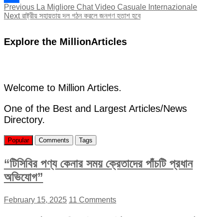
Post
Previous
Previous
La Migliore Chat Video Casuale Internazionale
Share
Next
post:
Next
রাষ্ট্রীয় সহায়তায় দল গঠন করলে জনগণ হতাশ হবে
navigation
post:
Explore the MillionArticles
Welcome to Million Articles.
One of the Best and Largest Articles/News
Directory.
Popular
Comments
Tags
“টিসিবির পণ্য কেনার সময় ক্রেতাদের পাঁচটি প্রধান
অভিযোগ”
February 15, 2025
11 Comments