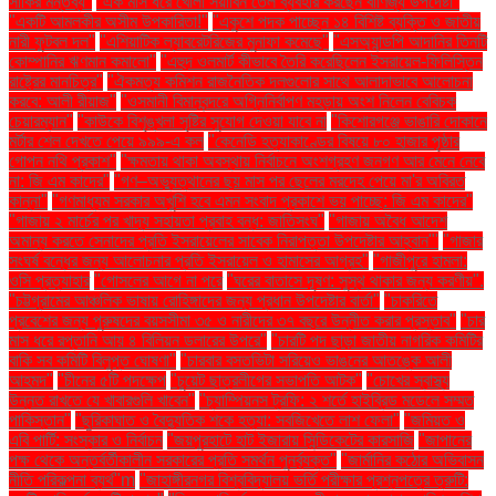
সাকির মন্তব্য"
"এক মাস ধরে খোলা সয়াবিন তেল ব্যবহার করছেন বাণিজ্য উপদেষ্টা"
"একটি আমলকীর অসীম উপকারিতা!"
"একুশে পদক পাচ্ছেন ১৪ বিশিষ্ট ব্যক্তি ও জাতীয়
নারী ফুটবল দল"
"এশিয়াটিক ল্যাবরেটরিজের মুনাফা কমেছে"
"এসঅ্যান্ডপি আদানির তিনটি
কোম্পানির ঋণমান কমালো"
"এহুদ ওলমার্ট কীভাবে তৈরি করেছিলেন ইসরায়েল-ফিলিস্তিন
রাষ্ট্রের মানচিত্র"
"ঐকমত্য কমিশন রাজনৈতিক দলগুলোর সাথে আলাদাভাবে আলোচনা
করবে: আলী রীয়াজ"
"ওসমানী বিমানবন্দরে অগ্নিনির্বাপণ মহড়ায় অংশ নিলেন বেবিচক
চেয়ারম্যান"
"কাউকে বিশৃঙ্খলা সৃষ্টির সুযোগ দেওয়া যাবে না
"কিশোরগঞ্জে ভাঙারি দোকানে
মর্টার শেল দেখতে পেয়ে ৯৯৯-এ কল
"কেনেডি হত্যাকাণ্ডের বিষয়ে ৮০ হাজার পৃষ্ঠার
গোপন নথি প্রকাশ"
"ক্ষমতায় থাকা অবস্থায় নির্বাচনে অংশগ্রহণ জনগণ আর মেনে নেবে
না: জি এম কাদের"
"গণ–অভ্যুত্থানের ছয় মাস পর ছেলের মরদেহ পেয়ে মা'র অবিরত
কান্না"
"গণমাধ্যম সরকার অখুশি হবে এমন সংবাদ প্রকাশে ভয় পাচ্ছে: জি এম কাদের"
"গাজায় ২ মার্চের পর খাদ্য সহায়তা প্রবাহ বন্ধ: জাতিসংঘ"
"গাজায় অবৈধ আদেশ
অমান্য করতে সেনাদের প্রতি ইসরায়েলের সাবেক নিরাপত্তা উপদেষ্টার আহ্বান"'
"গাজার
সংঘর্ষ বন্ধের জন্য আলোচনার প্রতি ইসরায়েল ও হামাসের আগ্রহ"
"গাজীপুরে হামলা:
ওসি প্রত্যাহার
"গোসলের আগে না পরে
"ঘরের বাতাসে দূষণ: সুস্থ থাকার জন্য করণীয়".
"চট্টগ্রামের আঞ্চলিক ভাষায় রোহিঙ্গাদের জন্য প্রধান উপদেষ্টার বার্তা"
"চাকরিতে
প্রবেশের জন্য পুরুষদের বয়সসীমা ৩৫ ও নারীদের ৩৭ বছরে উন্নীত করার প্রস্তাব"
"চার
মাস ধরে রপ্তানি আয় ৪ বিলিয়ন ডলারের উপরে"
"চারটি পদ ছাড়া জাতীয় নাগরিক কমিটির
বাকি সব কমিটি বিলুপ্ত ঘোষণা"
"চারবার বসতভিটা সরিয়েও ভাঙনের আতঙ্কে আলী
আহমদ"
"চীনের ৫টি পদক্ষেপ
"চুয়েট ছাত্রলীগের সভাপতি আটক"
"চোখের স্বাস্থ্য
উন্নত রাখতে যে খাবারগুলি খাবেন"
"চ্যাম্পিয়নস ট্রফি: ২ শর্তে হাইব্রিড মডেলে সম্মত
পাকিস্তান"
"ছুরিকাঘাত ও বৈদ্যুতিক শকে হত্যা: সবজিখেতে লাশ ফেলা"
"জমিয়ত ও
এবি পার্টি: সংস্কার ও নির্বাচন
"জয়পুরহাটে হাট ইজারায় সিন্ডিকেটের কারসাজি
"জাপানের
পক্ষ থেকে অন্তর্বর্তীকালীন সরকারের প্রতি সমর্থন পুনর্ব্যক্ত"
"জার্মানির কঠোর অভিবাসন
নীতি পরিকল্পনা ব্যর্থ"m
"জাহাঙ্গীরনগর বিশ্ববিদ্যালয় ভর্তি পরীক্ষার প্রশ্নপত্রে ত্রুটি: