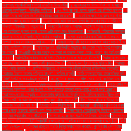
ব্যাগসহ অস্ট্রেলিয়া সফরে ভারতীয় ক্রিকেটার
"৪ নভেম্বর সংবিধান দিবস ও ৭ মার্চের
গুরুত্ব অস্বীকার: সিপিবির অভিমত"
"৬৭ দিন সাগরে ভেসে থাকার পর জীবিত উদ্ধার
"৭
বদলি নিয়ে ব্রাজিল কি ফিফার নিয়ম ভঙ্গ করেছে?"
"৭০ মাইল দূরে ৪০ বছর পর খুঁজে
পাওয়া গেল হারানো আংটি"
"৮ দবি নিয়ে কবি নজরুল বিশ্ববিদ্যালয়ের মিডিয়া স্টাডিজ
বিভাগে শিক্ষার্থীদের আন্দোলন"
"অন্তর্বর্তী সরকার যথাযথ পদক্ষেপ গ্রহণে ব্যর্থ
"অপরাজিতা ফুলের চায়ে পাবেন ৬টি অসাধারণ উপকারিতা"
"অভিবাসী পরিবারের সন্তান
কমলার সামনে ইতিহাস সৃষ্টি করার সম্ভাবনা"
"অমুক ব্যবসায়ীর রাজনৈতিক দলের সঙ্গে
সম্পর্ক: কেন এ বিষয়ে লেখা হয় না?"
"অযথা সময় নষ্ট করে সরকারে থাকার কোনো ইচ্ছা
নেই: আসিফ নজরুল"
"আইনশৃঙ্খলা পরিস্থিতি সন্ধ্যার পর থেকে স্পষ্ট হবে: স্বরাষ্ট্র
উপদেষ্টা"
"আওয়ামী লীগের অবস্থান স্পষ্ট না করলে যমুনা ঘেরাও করবে গণ অধিকার
পরিষদ"
"আগামীকাল নির্বাচন কমিশনে বৈঠকে যাবে জামায়াতে ইসলামী"
"আজ রাতে ঢাকায়
আসছেন সাকিব?"
"আজ লক্ষ্মীপূজার উৎসব"
"আজহারুল ইসলামকে মুক্তি দিন
"আমাদের
কথা কেউ ভাবছে না: মার্কিন নির্বাচনের প্রেক্ষাপটে পশ্চিম তীরের বাসিন্দাদের অনুভূতি"
"আমার হিজাব আমার শক্তির উৎস" : মার্কিন ছাত্রী
"আমি যুক্তরাষ্ট্রের রাজনৈতিক বন্দী:
ফিলিস্তিনি ছাত্র মাহমুদ খলিল"
"আর্জেন্টিনার কাছে ৬ গোল খেয়ে সেই ব্রাজিল এখন
শীর্ষে"
"আলী-চমকের পর হৃদয়-ঝড়ে বরিশাল পৌঁছালো ফাইনালে আবারো"
"আলেপ্পোর পর
সিরিয়ার অন্যান্য শহর দখলে এগিয়ে চলেছে হায়াত আল-শাম: কে বা কারা তারা?"
"আসলাঙ্কারের সেঞ্চুরি ও তিকশানার ঘূর্ণিতে অস্ট্রেলিয়াকে বিস্মিত করল শ্রীলঙ্কা"
"আসলেই কি আপেল খেলে রোগমুক্ত থাকা সম্ভব?"
"ইতালিতে যাওয়ার উদ্দেশ্যে
লিবিয়ায় নিখোঁজ ২৪ জন
"ইসরায়েলি ৩ জিম্মি মুক্ত
"ইসরায়েলি বাহিনীর অভিযানে বন্ধ
হয়ে গেছে উত্তর গাজার শেষ হাসপাতালটি"
"ইসরায়েলে নেতানিয়াহুর বিরুদ্ধে হাজারো
মানুষের প্রতিবাদ: দ্য গার্ডিয়ান"
"উড়োজাহাজে ৪০ ঘণ্টার নির্যাতন: হাতকড়া
"উৎসবমুখর
পরিবেশে নটর ডেম ইউনিভার্সিটি বাংলাদেশের দ্বিতীয় সমাবর্তন সফলভাবে অনুষ্ঠিত"
"এই
দেশ ১৯৭১-এর শহীদদের রক্তের প্রতি বিশ্বাসঘাতকতা করেছে: কুমিল্লায় জোনায়েদ