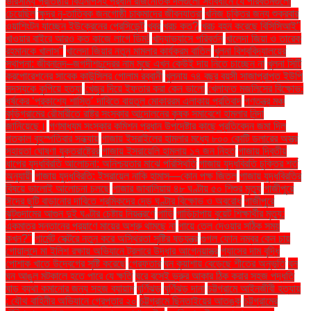
ভারসাম্য প্রতিষ্ঠায় বিএনপিসহ প্রধান রাজনৈতিক দলগুলো সংবিধানে যে পরিবর্তনগুলো
চেয়েছিল
ক্ষুদ্র নৃ-তাত্বিক জনগোষ্ঠী চাকমাদের জীবনযাত্রা
খনিজ চুক্তির জন্য শুক্রবার
ওয়াশিংটন যাচ্ছেন ইউক্রেনের প্রেসিডেন্ট
খবর
খরচ কত?
খরচ বহন করেছে বিসিসিআই"
খাওয়ার বাইরে আরও কত কাজে লাগে ডিম!
খাদ্যাভ্যাসে পরিবর্তন
খালেদা জিয়া ও তারেক
রহমানকে খালাস''
খালেদা জিয়ার নতুন মামলার কার্যক্রম বাতিল
খুলনা বিশ্ববিদ্যালয়ের
স্থাপনা: জীবনানন্দ–জগদীশচন্দ্রের নাম মুছে এখন কেউই দায় নিতে চাচ্ছেন না
খুলনা সিটি
করপোরেশনের সাবেক কাউন্সিলর গোলাম রব্বানী
খুলনায় ৭৪ বছর বয়সী সাজাপ্রাপ্ত ইউপি
সদস্যকে কুপিয়ে হত্যা
খেজুর দিয়ে ইফতার করা কেন ভালো
খেলাফত মজলিসের বিক্ষোভ:
ধর্ষকের ‘প্রকাশ্যে শাস্তি’ দাবিতে বায়তুল মোকাররম এলাকায় প্রতিবাদ
গণতন্ত্র মঞ্চ
কুড়িগ্রামের রৌমারীতে রাষ্ট্র সংস্কার আন্দোলনের কৃষক সমাবেশে হামলার নিন্দা
জানিয়েছে।
গণমাধ্যম সংস্কার কমিশন প্রধান উপদেষ্টার কাছে প্রতিবেদন জমা দিল
গতকাল বৃহস্পতিবার সন্ধ্যায়
গাজায় ইসরাইলের হামলার মধ্যে ৮০০ কোটি ডলারের অস্ত্র
সহায়তা ঘোষণা যুক্তরাষ্ট্রের
গাজায় ইসরায়েলি হামলায় ১৭ জন নিহত
গাজায় দ্বিতীয়
ধাপের যুদ্ধবিরতি আলোচনা: অনিশ্চয়তার মাঝে পরিস্থিতি
গাজায় যুদ্ধবিরতি চুক্তির শর্ত
অনুযায়ী
গাজায় যুদ্ধবিরতি: ইসরায়েল নাকি হামাস—কোন পক্ষ জিতল
গাজায় যুদ্ধবিরতির
বিষয়ে ভালোই আলোচনা চলছে
গাজার জাবালিয়ায় ৪৮ ঘণ্টায় ৫০ শিশুর মৃত্যু
গাজীপুরে
ঈদের ছুটি বাড়ানোর দাবিতে শ্রমিকদের দেড় ঘণ্টার বিক্ষোভ ও অবরোধ
গাজীপুরে
ঝুটগুদামের আগুন দুই ঘণ্টার চেষ্টায় নিয়ন্ত্রণে
গাড়ি
গাড়িচাপায় বুয়েট শিক্ষার্থীর মৃত্যু:
একমাত্র সন্তানের প্রয়াণে মায়ের অশ্রু থামছে না
গায়ে তেল দেওয়ার সঠিক সময়
কখন?"
গার্মেন্ট সেক্টরে নতুন করে অস্থিরতা সৃষ্টির ষড়যন্ত্র
গুগল ফোন নম্বর কেন চায়
গোয়ালন্দে মা ইলিশ রক্ষায় অভিযানে ট্রলারে উদ্ধার আগ্নেয়াস্ত্র
গ্যাসের দাম বৃদ্ধি
পোশাক খাতে উদ্বেগের সৃষ্টি করেছে
গ্রেফতার
ঘন কুয়াশায় বেড়েছে শীতের অনুভূতি
ঘন
ঘন আঙুল মটকালে হতে পারে যে ক্ষতি
ঘরে বসেই ভ্রুর আকার ঠিক করার সহজ পদ্ধতি
ঘাড় ব্যথা কমানোর জন্য সহজ ব্যায়াম
ঘূর্ণিঝড়
ঘূর্ণিঝড় দানা
চট্টগ্রামে আইনজীবী হত্যায়
: যৌথ বাহিনীর অভিযানে গ্রেপ্তার ২০
চট্টগ্রামে ছিনতাইয়ের আতঙ্ক
চট্টগ্রামের