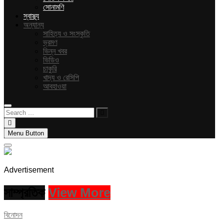
সোনামণি
স্বাস্থ্য
অন্যান্য
সাহিত্য ও সংস্কৃতি
ভ্রমণ
ভিন্ন খবর
ভিডিও
চাকুরি
খাদ্য ও রেসিপি
আবহাওয়া
Search
…
Menu Button
Advertisement
সাম্প্রতিক
View More
বিনোদন