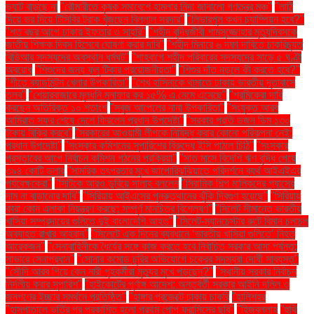
ভ্যাট বাড়ছে না
"রৌমারীতে কৃষক সমাবেশে হামলার নিন্দা জানালো গণতন্ত্র মঞ্চ"
"লাঠি
দিয়ে ভর দিয়ে টিসিবির ট্রাক খুঁজছেন বিল্লাল সরদার"
"লিভারপুল কখন চ্যাম্পিয়ন হবে?"
"শত বছর আগে ঢাকায় ইফতার ও সাহ্‌রি"
"শহীদ বুদ্ধিজীবী শামসুজ্জোহার মৃত্যুদিবসকে
জাতীয় শিক্ষক দিবস হিসেবে ঘোষণা করার দাবি"
"শহীদ মিনারে ৬ দফা দাবিতে চাকরিচ্যুত
বিডিআর সদস্যদের অবস্থান ধর্মঘট"
"শাহবাগে শহীদ পরিবারের সদস্যদের সাড়ে ৫ ঘণ্টা
অবরোধ
"শিশুদের জন্য ফ্লু টিকার প্রয়োজনীয়তা"
"শিশুর দাঁত নড়লে কী করতে হবে?"
"শীতে ব্যাডমিন্টন খেলার উপকারিতা"
"শেখ হাসিনাকে থামাতে ঢাকায় ভারতীয় দূতাবাসে
তলব"
"শেয়ারবাজারে মূলধনি মুনাফার কর ১৫% এ নেমে এসেছে"
"শ্রমিকেরা দাবি
করছেন অতিরিক্ত ১০ শতাংশ
"সবুজ আপেলের নানা উপকারিতা"
"সংযুক্ত আরব
আমিরাত সফর শেষে দেশে ফিরলেন প্রধান উপদেষ্টা"
"সরকার প্রতি ডজন ডিম ১৩০
টাকায় বিক্রি করবে"
"সরকারের আওয়ামী লীগকে নিষিদ্ধ করার কোনো পরিকল্পনা নেই:
প্রধান উপদেষ্টা"
"সংস্কার কমিশনের সুপারিশের বিরুদ্ধে ইসি পাঠাল চিঠি"
"সংস্কার
প্রস্তাবের আগে নির্বাচন কমিশন গঠনের প্রক্রিয়া"
"সাত মাসে বিদেশি ঋণ বৃদ্ধি পেয়ে
৩৯৪ কোটি ডলার
"সামরিক তৎপরতার মুখে জাপোরিঝঝিয়াতে পরিদর্শনে ব্যর্থ আইএইএর
পর্যবেক্ষকেরা"
"সিটিকে আরও ডুবিয়ে সালাহ বললেন
"সিরামিক শিল্প মালিকদের গ্যাসের
দাম না বাড়ানোর দাবি"
"সিরিয়ায় আইএসের পুনরুত্থানের ঝুঁকি দ্বিগুণ হয়েছে"
"সিরিয়ায়
কারা কোন এলাকা নিয়ন্ত্রণ করছে: সম্পূর্ণ মানচিত্র বিশ্লেষণ"
"সিলেট সীমান্তে ভারতীয়
খাসিয়া সম্প্রদায়ের গুলিতে দুই বাংলাদেশি আহত"
"সিলেট-ম্যানচেস্টার রুটে বিমান চলাচল
অব্যাহত রাখার আহ্বান"
"সিলেটে এক দিনের ব্যবধানে ‘ভারতীয় খাসিয়া গু‌লিতে’ নিহত
আরেকজন"
"সেনাবাহিনীকে ধৈর্যের সঙ্গে কাজ করতে হবে নির্বাচিত সরকার আসা পর্যন্ত:
সাভারে সেনাপ্রধান"
"সোনার কমোড চুরির অভিযোগে চক্রের সদস্যরা দোষী সাব্যস্ত"
"সৌদি আরব গিয়ে কেন নারী গৃহকর্মীরা মৃত্যুর মুখে পড়ছেন?"
"স্থানীয় সরকার নির্বাচন
নির্দলীয় করার সুপারিশ"
"হাইকোর্টের পূর্ণাঙ্গ আদেশ: অন্তর্বর্তী সরকার আইনি দলিল ও
জনগণের ইচ্ছার সমর্থনে প্রতিষ্ঠিত"
"হাঙ্গার প্রজেক্টে ঢাকায় চাকরি
"হালিশহর
"হাসপাতালে ভর্তির পর প্রকাশিত হলো প্রথম পোপ ফ্রান্সিসের ছবি"
"হিজবুল্লাহ
"হুথি