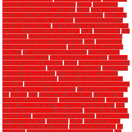
সঙ্গে অশোভন আচরণের জন্য তারেক রহমানের নিন্দা
আহত ১".
ইইউ বাংলাদেশের
সংস্কার উদ্যোগে সমর্থন জানালেন - হাদজা লাহবিব
ইউক্রেন
ইউক্রেনে যুক্তরাষ্ট্রের
প্রস্তাবিত যুদ্ধবিরতি চুক্তি নিয়ে রাশিয়ার প্রেসিডেন্ট ভ্লাদিমির পুতিনে
ইউক্রেনে সেনা
পাঠানোর সম্ভাবনা উড়িয়ে দেননি কানাডা - ট্রুডো
ইউক্রেনের প্রেসিডেন্ট ভলোদিমির
জেলেনস্কি অভিযোগ করেছেন যে
ইউনাইটেড কমার্শিয়াল ব্যাংক (ইউসিবি) বছরের তৃতীয়
প্রান্তিকে শেয়ারপ্রতি আয় (ইপিএস) বৃদ্ধি পেয়েছে।
ইউরোপ
ইউরোপজুড়ে সাড়া
ইঙ্গিত
ডাউনিং স্ট্রিটের"
ইনস্টাগ্রামের ৬টি প্রাইভেসি ফিচার যেগুলি আপনার জন্য উপকারী
ইন্টার্নশিপ প্রোগ্রামের মাধ্যমে ভবিষ্যতের ক্যারিয়ার গঠন
ইফতার
ইফতারে কী খাবেন
ইফতারের সময় রাসুল (সা.) যে দোয়া পড়তেন
ইয়ামালের বাঁকা পথে মেসি-ম্যারাডোনার
স্বপ্নের বাড়ি
ইরান: ইসরায়েলকে কঠোর প্রতিশোধের হুমকি
ইলন মাস্ককে ছাড়িয়ে
বিশ্বের শীর্ষ ধনী পরিবার ওয়ালটন
ইলন মাস্কের সম্পত্তি ১৯.২% কমেছে
ইলন মাস্কের
স্টারলিংক বাংলাদেশে এলে কী সুফল মিলবে
ইসরায়েল
ইসরায়েল ও হেজবুল্লাহর যুদ্ধবিরতি
চুক্তি সম্পর্কিত যা জানা যাচ্ছে
ইসরায়েল মাইকে আজান নিষিদ্ধ করল
ইসরায়েলি হামলায়
বৈরুতে আবাসিক ভবনে ১১ জন নিহত
ইসরায়েলের সাবেক সেনা: 'গাজায় যা করেছি
উইন্ডিজের বিপক্ষে বড় হার বাংলাদেশের
উড়িরচরে পরিবার কল্যাণকেন্দ্র পরিণত হয়েছে
পুলিশ ফাঁড়িতে
উত্তর মেসিডোনিয়ায় নৈশ ক্লাবে ভয়াবহ আগুনের ঘটনায় হতাহতদের নিয়ে
উত্তরা ব্যাংক দেবে ১৪৫ কোটি টাকা নগদ লভ্যাংশ
উত্তরা ব্যাংকের মুনাফা ৫০ শতাংশ
বৃদ্ধি
উত্তীর্ণ ৮৩
উদ্ধার
উপদেষ্টা হাসান আরিফ আর বেঁচে নেই
উরুগুয়ে ও ব্রাজিলের
বিপক্ষে শক্তিশালী দল ঘোষণা মেসিদের
এ আর রহমানের পারিশ্রমিক কত
এ বছর ফিতরার
সর্বনিম্ন পরিমাণ ১১০ টাকা এবং সর্বোচ্চ ২ হাজার ৮০৫ টাকা নির্ধারণ করা হয়েছে
এআই
এআই এর প্রভাব: গুগল ৩০০০০ কর্মীকে ছাঁটাইয়ের পথে
এআই প্রযুক্তি সম্বলিত নতুন
দুটি ল্যাপটপ বাজারে
এক ম্যাচ হাতে রেখে সিরিজ জয় টাইগারদের
একই অ্যাপে সব সেবা:
পর্যটকদের জন্য নতুন উদ্যোগ
একটি আন্দোলন
একটি বই
একটি বার্গারের দাম ৫ লাখ
একদিনে সর্বোচ্চ ওমরাহ যাত্রী প্রবাহের রেকর্ড
এখন আর না খেয়ে থাকতে হয় না
এবং
তারুণ্যের দ্রোহ
এবার চীন-রাশিয়া থেকেও ছড়ানো হচ্ছে গুজব: শফিকুল আলম
এবার