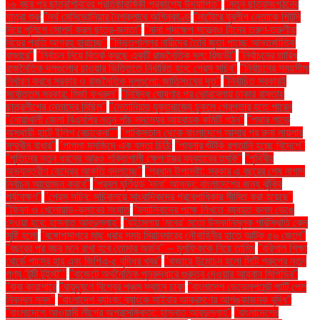
১৬ বছর পর ছাত্রশিবিরের প্রতিষ্ঠাবার্ষিকী প্রকাশ্যে উদযাপিত"
"নতুন ছাত্রসংগঠনের
যাত্রা শুরু
"নর্থ মেসিডোনিয়ার নৈশক্লাবে অগ্নিকাণ্ড
"নাটোরে যুবলীগ নেতাকে পিটুনি
দিয়ে পুলিশে সোপর্দ করল ছাত্র-জনতা"
"নানা পদক্ষেপ সত্ত্বেও চীনের তরুণ-তরুণীরা
বিয়ের প্রতি আগ্রহ হারাচ্ছে"
"নিভৃতপল্লির নারীদের তৈরি জুতা পাচ্ছে আন্তর্জাতিক
বাজারে"
"নির্বাচন নিয়ে বিতর্ক করছে একটি রাজনৈতিক দল: রিজভী"
"নির্বাচনের তারিখ
রাজনৈতিক দলগুলোর চাওয়ার ভিত্তিতে নির্ধারিত হবে: প্রেস সচিব"
"নির্বাচনের সময়সীমা
নির্ধারণ করবে সরকার ও রাজনৈতিক দলগুলো: জাতিসংঘের দূত"
"নির্বাচিত সরকারই
সর্বোত্তম সরকার: মির্জা ফখরুল"
"নিষিদ্ধ ঘোষণার পর ভোরবেলায় ঢাকার রাস্তায়
ছাত্রলীগের নেতাদের মিছিল"
"নেতানিয়াহু যুক্তরাজ্যে ঢুকলে গ্রেপ্তার হতে পারেন
"নোয়াখালী জেলা বিএনপির নতুন পাঁচ সদস্যের আহ্বায়ক কমিটি গঠন"
"পদ্মার পাড়ে
অস্থায়ী হাটে ইলিশ বেচাকেনা"''
"পাকিস্তান থেকে বাংলাদেশে আসার পর রুনা লায়লার
সম্মুখীন বাধার"
"পাগলা মসজিদে এক বস্তা চিঠি:
"পাবনার শুঁটকি রপ্তানি হচ্ছে বিদেশে"
"পুতিনের নতুন ধরনের আরও শক্তিশালী ক্ষেপণাস্ত্র ব্যবহারের হুমকি"
"পৃথিবীর
অভ্যন্তরীণ কেন্দ্রের আকৃতি বদলাচ্ছে"
"প্রধান উপদেষ্টা: সরকার এ বছরের শেষ নাগাদ
নির্বাচন আয়োজন করবে"
"প্রবল ঘূর্ণিঝড় 'দানা' আসন্ন: বাংলাদেশের জন্য ঝুঁকির
পর্যবেক্ষণ"
"প্রেস সচিব: সচিবালয়ে সাংবাদিকদের প্রবেশাধিকার সীমিত করা হয়েছে"
"ফিফা ও খেলোয়াড়-ক্লাবের সংঘাত
"ফ্যাসিবাদের পক্ষে লিখতে ব্যবহৃত কলম ভেঙে
দেওয়া হবে: হাসনাত আবদুল্লাহ"
"বইমেলায় ‘মবের’ মতো উসকানিমূলক পরিস্থিতি কেন
সৃষ্টি হলো
"বঙ্গোপসাগরে মাছ ধরার সময় মিয়ানমারের নৌবাহিনীর হাতে আটক ৫৬ জেলে"
"বছরের পর বছর মনে রাখা হবে তোমার অর্জন" – মুশফিককে নিয়ে তামিম
"বরিশাল শিক্ষা
বোর্ডে পাসের হার এবং জিপিএ-৫ বৃদ্ধির খবর"
"বাজারে উন্মোচন হলো সিটি গ্রুপের নতুন
পণ্য ‘টুটি টুইস্ট’"
"বাজেটে অর্থনৈতিক পুনরুদ্ধারে গুরুত্ব দেওয়ার আহ্বান সিপিডির"
"বাবা কারাগারে
"বায়ুদূষণে বিশ্বের পঞ্চম স্থানে ঢাকা
"বাংলাদেশ ডেভেলপমেন্ট পার্টি পেল
নিবন্ধন সনদ"
"বাংলাদেশ ব্যাংক: ব্যাংকে সাইবার আক্রমণের আশঙ্কাজনক বৃদ্ধি"
"বাংলাদেশে আওয়ামী লীগের অপ্রাসঙ্গিকতা: হাসনাত আবদুল্লাহ"
"বাংলাদেশের