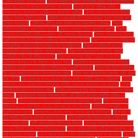
৮০টির পরিবর্তে ৭৮টি প্রশ্ন"
"জিনস পরিবর্তন করতে অস্বীকার করায় দাবা চ্যাম্পিয়নশিপ
থেকে বাদ পড়লেন বর্তমান চ্যাম্পিয়ন কার্লসেন"
"জুলাই মাসের শহীদরা দুর্নীতি ও
দুঃশাসনমুক্ত বাংলাদেশ চেয়েছিলেন: জামায়াত আমির"
"জুলাই-আগস্টের মধ্যে জাতীয়
নির্বাচন সম্ভব: মির্জা ফখরুল"
"টাঙ্গাইলে আওয়ামী লীগ নেতা ফারুক হত্যা মামলার রায়ে
হতবাক সন্তানেরা
"টেনিসের রানি’র সঙ্গে সাক্ষাৎ করে উচ্ছ্বসিত নেইমার"
"ট্রাম্প
পেন্টাগনের নিয়ন্ত্রণ কেন নিতে চান?"
"ট্রাম্প প্রশাসন ডিম আমদানি করবে"
"ট্রাম্প
প্রশাসন বিশ্বব্যাপী মার্কিন দূতাবাসে কর্মী কমানোর সিদ্ধান্ত"
"ট্রাম্প প্রশাসনের নির্দেশে
ওয়াশিংটনে ইউএসএআইডির কর্মীদের বাসায় থাকার নির্দেশ"
"ট্রাম্প প্রশাসনের পরিকল্পনা:
যুক্তরাষ্ট্রের নেতৃত্বে বিশ্ব স্বাস্থ্য সংস্থা পরিচালনা"
"ট্রাম্প প্রেসিডেন্ট হলে কি
যুক্তরাষ্ট্রে আদানির সমস্যা সমাধান হবে?"
"ট্রাম্পের বিদ্বেষপূর্ণ বক্তব্য: গাজায়
যুদ্ধবিরতি চুক্তি কি ঝুঁকির মধ্যে?"
"ট্রাম্পের শুল্কের কারণে ভারতে অ্যাপলের
আইফোন উৎপাদনে কী পরিবর্তন আসতে পারে"
"ডিজিটাল উদ্ভাবনের নৈতিক ব্যবহার:
সামাজিক সংহতি ও অন্তর্ভুক্তি নিশ্চিতকরণে একটি কর্মশালা"
"ডিপ্লোমা ডিগ্রি বাতিলের
পর এবার গ্রেফতার হলেন ইস্তাম্বুলের মেয়র"
"ডিসি পদে কর্মকর্তাদের আগ্রহ হঠাৎ কমার
কারণ কী?"
"ডিসেম্বরের মধ্যে জেলার বিভিন্ন স্থানে কমিটি গঠনের পরিকল্পনা"
"ঢাকার
ইজতেমা থেকে ফেরার পথে পশ্চিমবঙ্গে মুসলিম তরুণকে আক্রান্ত করা হয়েছে"
"ঢাকার
জাহাঙ্গীর টাওয়ারে ক্যাফেতে আগুন
"ঢাকার রাস্তায় ধুলোর কারণে বাড়ছে শিশুদের স্বাস্থ্য
সমস্যা"
"তত্ত্বাবধায়ক সরকার ব্যবস্থা নিয়ে ৩টি রিভিউ আবেদন শুনানির তারিখ ১৭
নভেম্বর"
"তিন দশকে ৩০ বিশ্ব রেকর্ড: জাকেরের অসাধারণ কীর্তি"
"তিন সপ্তাহ পর
মুক্তিপণের ২৫ লাখ টাকা দেওয়ার পর তরুণের লাশ উদ্ধার"
"থাইরয়েড সম্পর্কিত ৫টি
প্রচলিত ভুল ধারণা"
"দিনাজপুরে মৌসুম শেষেও সুগন্ধি ধানের দাম হ্রাস"
"দীপু মনি ও
তাঁর স্বামীর বিরুদ্ধে দুদকের মামলা দায়ের"
"দুই প্ল্যাটফর্মের সমানসংখ্যক নেতা নিয়ে
নতুন দলের কমিটি
"দুটি আলংকারিক উদ্ভিদের বিবরণ"
"দুদকের মামলায় ইয়াবা ব্যবসায়ীর
৭৬ লাখ টাকার অবৈধ সম্পদ উদ্ধারের দাবি
"দেশে এইচএমপিভি ভাইরাসে আক্রান্ত এক
নারী মৃত্যুবরণ করেছেন
"দেশে বছরে প্রায় ৩ লাখ কোটি টাকার শুল্ক ও কর ছাড়"
"নওগাঁয়