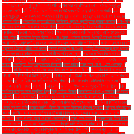
পাকিস্তানে শহীদ বুদ্ধিজীবী দিবস পালিত
এবারের আইপিএলে কোন দলের নেতৃত্বে
আছেন কে?.
এবি পার্টিতে যোগ দিলেন বিশিষ্ট ব্যবসায়ী আবু রাইয়ান আশয়ারী
এয়ার
অ্যাম্বুলেন্সে ঢাকার হজরত শাহজালাল বিমানবন্দর ত্যাগ করে লন্ডনের পথে রওনা হলেন
খালেদা জিয়া
এশিয়াটিক ল্যাবরেটরিজ লিমিটেড প্রথম প্রান্তিকে মুনাফা করেছে
এসএসসি
ও সমমান পরীক্ষা শুরু হবে ১০ এপ্রিল
এসএসসি ফরম পূরণের সময়সীমা বাড়ানো হয়েছে
এ্যানিকে পাঠানো হচ্ছে বিশ্ব সাঁতারে
ওই দিন বিকেলে অলিউল্লাহকে বাড়ি থেকে তুলে
নেয় পুলিশ
ওয়ালটন ফ্রিজ কিনে ২০ লাখ টাকা পেলেন কলেজ শিক্ষার্থী রাশেদ আলী
ওয়াশিংটনে হেলিকপ্টারের সঙ্গে সংঘর্ষে উড়োজাহাজ নদীতে বিধ্বস্ত
কমিশন দেশের চারটি
প্রদেশ গঠনের পরিকল্পনা করছে
কয়লা আমদানি না হওয়া পর্যন্ত বিদ্যুৎকেন্দ্র বন্ধ থাকবে
কয়লাসঙ্কটের কারণে বন্ধ মহেশখালী তাপবিদ্যুৎ কেন্দ্র
করমজলে তিন দিনে ৭৫০০
দর্শনার্থী
কর্ণফুলী টানেল
কলসিন্দুর গ্রামের অদম্য মেয়েরা আবারও প্রমাণ করেছে তাদের
দক্ষতা
কলাম্বিয়া বিশ্ববিদ্যালয়ের শিক্ষার্থী
কাঁচা মরিচে
কানপাকা রোগ - এক গুরুত্বপুর্ণ
সমস্যা
কানাডাকে যুক্তরাষ্ট্রের অঙ্গরাজ্য হতে বললেন ট্রাম্প
কানাডায় নিখোঁজ প্রবাসী
বাংলাদেশি শিক্ষার্থীর মরদেহ উদ্ধার
কানাডার প্রধানমন্ত্রী জাস্টিন ট্রুডো পদত্যাগ করতে
যাচ্ছেন
কান্ট ও হিউমের দর্শনে গাজালির প্রভাব
কাভার্ডভ্যান-মোটরসাইকেল সংঘর্ষে
ছাত্রদল কর্মী নিহত
কার ক্ষতি
কার লাভ
কারিগরি শিক্ষা অধিদপ্তরে বিশাল নিয়োগ
কিছু
অধিনায়কত্বের নাম অনুমিত ছিল
কিছু ইঙ্গিত মিলছে
কিডনিতে পাথর ও করণীয়
কী আছে
তাতে?
কীভাবে খাবেন?
কীভাবে বুঝবেন শীতে পানি কম খাওয়া হচ্ছে?
কুড়িগ্রামে
দরিদ্রদের চাল বিতরণের তালিকা নিয়ে বিএনপির দুই পক্ষের সংঘর্ষ
কুমিল্লা সিটির সাবেক
মেয়র সূচনার জমি
কুয়েটে ভর্তি পরীক্ষা উপলক্ষে বিমানের বিশেষ ফ্লাইট
কৃত্রিম বুদ্ধিমত্তা
কৃষক
কেন্দ্রীয় ব্যাংকের নির্দেশনায় ট্রেজারি বিল ও বন্ড কেনায় ব্যাংকের ফি ও চার্জ
নির্ধারণ"
কোন কথায় রেগে গেলেন জেলেনস্কি
কোন পক্ষ হারল?
ক্যানসারের টিকা নিয়ে
আশার আলো
ক্যান্সারের বিকল্প চিকিৎসা পদ্ধতিগুলি কীভাবে কাজ করে
ক্লাসরুমে প্রথম
বর্ষের ছাত্রকে বিয়ে করলেন বিশ্ববিদ্যালয় শিক্ষিকা (ভিডিও)
ক্ষমতার প্রাতিষ্ঠানিক