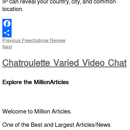
IP can reveal your country, city, and common
location.
Facebook
Post
Previous
Previous
Freechatnow Review
Share
Next
post:
Next
navigation
post:
Chatroulette Varied Video Chat
Explore the MillionArticles
Welcome to Million Articles.
One of the Best and Largest Articles/News