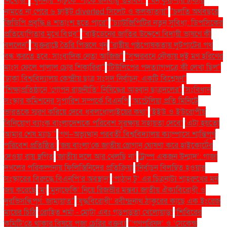
নিখোঁজ''
''খুলনায় ‘নাটুকে’ পার্কে জলবায়ু তহবিল''
''ঘন কুয়াশায় ঢাকায়
নামতে না পেরে ৬ ফ্লাইট diverted সিলেট ও কলকাতায়''
''চলতি অর্থবছরে
জিডিপি প্রবৃদ্ধি ৪ শতাংশ হতে পারে''
''চ্যাটজিপিটির নতুন সুবিধা: ডিপসিকের
প্রতিযোগিতার মুখে বিপ্লব''
''বাইডেনের জাতির উদ্দেশে বিদায়ী ভাষণে কী
বললেন''
''যুক্তরাষ্ট্রে তৈরি পিস্তলে খুন
''রাষ্ট্রীয় পৃষ্ঠপোষকতায় লুটপাটের পথ
বন্ধ করতে হবে: সাংবাদিক নেতা আজিজ"
''সুন্দরবনে নৌকায় দুই মণ হরিণের
মাংস ফেলে পালাল চোর শিকারিরা''
'টিউলিপের পদত্যাগপত্রে কী লেখা ছিল''
'ঢাকা বিশ্ববিদ্যালয় কেন্দ্রীয় ছাত্র সংসদ নির্বাচন: একটি বিশ্লেষণ''
'শিক্ষাপ্রতিষ্ঠানে ‘গোপন রাজনীতি’ নিষিদ্ধের আহ্বান ছাত্রদলের''
'সংবিধান
সংস্কার কমিশনের সুপারিশ সম্পর্কে বিএনপি
‘অস্ট্রেলিয়া প্রতি মিনিটে
ভারতকে স্মরণ করিয়ে দেবে ধবলধোলাইয়ের কথা’
‘ইইউ ও ইউরোপীয়
বিনিয়োগ ব্যাংক বাংলাদেশকে পরিবেশ সুরক্ষায় সহায়তা দেবে’
‘এটা হয়তো
আমার শেষ ম্যাচ’"
‘গণ–অভ্যুত্থান পরবর্তী বিশ্ববিদ্যালয় ক্যাম্পাসে শান্তিপূর্ণ
পরিবেশ প্রতিষ্ঠিত’
‘জয় বাংলা’কে জাতীয় স্লোগান ঘোষণা করে হাইকোর্টের
দেওয়া রায় স্থগিত
‘জাতীয় দলে আর খেলছি না’
‘ট্রাম্প একজন উন্মাদ’: গাজা
দখলের পরিকল্পনায় ফিলিস্তিনিদের প্রতিক্রিয়া
‘নির্বাচন বিলম্বিত হওয়ার
সংস্কারের বিরুদ্ধে বিএনপি’র অবস্থান’
‘পাঠান টু’ এর চিত্রনাট্য শাহরুখের মন
জয় করেছে
‘মা
‘মুনাফেকি’ নিয়ে রিজভীর মন্তব্য জাতীয় ঐক্যবিরোধী ও
দুরভিসন্ধিপূর্ণ: জামায়াত"
‘যুদ্ধবিরোধী’ রবীন্দ্রনাথ ঠাকুরের কাছে এক ইংরেজ
মায়ের চিঠি
‘রোহিত শর্মা - মোটা এবং গড়পড়তা খেলোয়াড়’
‘শিবিরের
কমিটি’তে থাকার বিষয়ে পূজা চেরির বক্তব্য
"‘গণপরিষদ’ ও ‘সেকেন্ড