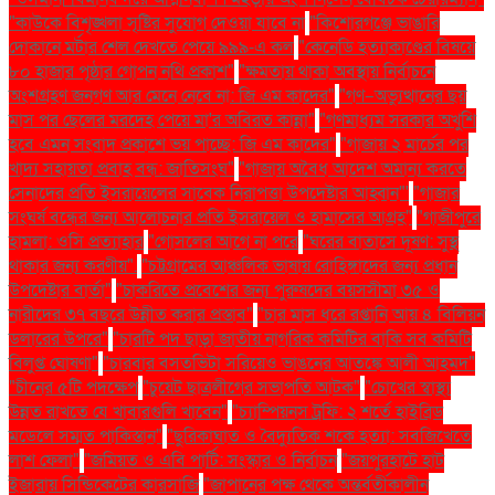
"কাউকে বিশৃঙ্খলা সৃষ্টির সুযোগ দেওয়া যাবে না
"কিশোরগঞ্জে ভাঙারি
দোকানে মর্টার শেল দেখতে পেয়ে ৯৯৯-এ কল
"কেনেডি হত্যাকাণ্ডের বিষয়ে
৮০ হাজার পৃষ্ঠার গোপন নথি প্রকাশ"
"ক্ষমতায় থাকা অবস্থায় নির্বাচনে
অংশগ্রহণ জনগণ আর মেনে নেবে না: জি এম কাদের"
"গণ–অভ্যুত্থানের ছয়
মাস পর ছেলের মরদেহ পেয়ে মা'র অবিরত কান্না"
"গণমাধ্যম সরকার অখুশি
হবে এমন সংবাদ প্রকাশে ভয় পাচ্ছে: জি এম কাদের"
"গাজায় ২ মার্চের পর
খাদ্য সহায়তা প্রবাহ বন্ধ: জাতিসংঘ"
"গাজায় অবৈধ আদেশ অমান্য করতে
সেনাদের প্রতি ইসরায়েলের সাবেক নিরাপত্তা উপদেষ্টার আহ্বান"'
"গাজার
সংঘর্ষ বন্ধের জন্য আলোচনার প্রতি ইসরায়েল ও হামাসের আগ্রহ"
"গাজীপুরে
হামলা: ওসি প্রত্যাহার
"গোসলের আগে না পরে
"ঘরের বাতাসে দূষণ: সুস্থ
থাকার জন্য করণীয়".
"চট্টগ্রামের আঞ্চলিক ভাষায় রোহিঙ্গাদের জন্য প্রধান
উপদেষ্টার বার্তা"
"চাকরিতে প্রবেশের জন্য পুরুষদের বয়সসীমা ৩৫ ও
নারীদের ৩৭ বছরে উন্নীত করার প্রস্তাব"
"চার মাস ধরে রপ্তানি আয় ৪ বিলিয়ন
ডলারের উপরে"
"চারটি পদ ছাড়া জাতীয় নাগরিক কমিটির বাকি সব কমিটি
বিলুপ্ত ঘোষণা"
"চারবার বসতভিটা সরিয়েও ভাঙনের আতঙ্কে আলী আহমদ"
"চীনের ৫টি পদক্ষেপ
"চুয়েট ছাত্রলীগের সভাপতি আটক"
"চোখের স্বাস্থ্য
উন্নত রাখতে যে খাবারগুলি খাবেন"
"চ্যাম্পিয়নস ট্রফি: ২ শর্তে হাইব্রিড
মডেলে সম্মত পাকিস্তান"
"ছুরিকাঘাত ও বৈদ্যুতিক শকে হত্যা: সবজিখেতে
লাশ ফেলা"
"জমিয়ত ও এবি পার্টি: সংস্কার ও নির্বাচন
"জয়পুরহাটে হাট
ইজারায় সিন্ডিকেটের কারসাজি
"জাপানের পক্ষ থেকে অন্তর্বর্তীকালীন