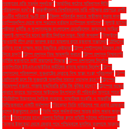
সরকারের প্রতি সমর্থন পুনর্ব্যক্ত"
"জার্মানির কঠোর অভিবাসন নীতি
পরিকল্পনা ব্যর্থ"m
"জাহাঙ্গীরনগর বিশ্ববিদ্যালয় ভর্তি পরীক্ষার প্রশ্নপত্রে ত্রুটি:
৮০টির পরিবর্তে ৭৮টি প্রশ্ন"
"জিনস পরিবর্তন করতে অস্বীকার করায় দাবা
চ্যাম্পিয়নশিপ থেকে বাদ পড়লেন বর্তমান চ্যাম্পিয়ন কার্লসেন"
"জুলাই মাসের
শহীদরা দুর্নীতি ও দুঃশাসনমুক্ত বাংলাদেশ চেয়েছিলেন: জামায়াত আমির"
"জুলাই-আগস্টের মধ্যে জাতীয় নির্বাচন সম্ভব: মির্জা ফখরুল"
"টাঙ্গাইলে
আওয়ামী লীগ নেতা ফারুক হত্যা মামলার রায়ে হতবাক সন্তানেরা
"টেনিসের
রানি’র সঙ্গে সাক্ষাৎ করে উচ্ছ্বসিত নেইমার"
"ট্রাম্প পেন্টাগনের নিয়ন্ত্রণ কেন
নিতে চান?"
"ট্রাম্প প্রশাসন ডিম আমদানি করবে"
"ট্রাম্প প্রশাসন বিশ্বব্যাপী
মার্কিন দূতাবাসে কর্মী কমানোর সিদ্ধান্ত"
"ট্রাম্প প্রশাসনের নির্দেশে
ওয়াশিংটনে ইউএসএআইডির কর্মীদের বাসায় থাকার নির্দেশ"
"ট্রাম্প
প্রশাসনের পরিকল্পনা: যুক্তরাষ্ট্রের নেতৃত্বে বিশ্ব স্বাস্থ্য সংস্থা পরিচালনা"
"ট্রাম্প
প্রেসিডেন্ট হলে কি যুক্তরাষ্ট্রে আদানির সমস্যা সমাধান হবে?"
"ট্রাম্পের
বিদ্বেষপূর্ণ বক্তব্য: গাজায় যুদ্ধবিরতি চুক্তি কি ঝুঁকির মধ্যে?"
"ট্রাম্পের শুল্কের
কারণে ভারতে অ্যাপলের আইফোন উৎপাদনে কী পরিবর্তন আসতে পারে"
"ডিজিটাল উদ্ভাবনের নৈতিক ব্যবহার: সামাজিক সংহতি ও অন্তর্ভুক্তি
নিশ্চিতকরণে একটি কর্মশালা"
"ডিপ্লোমা ডিগ্রি বাতিলের পর এবার গ্রেফতার
হলেন ইস্তাম্বুলের মেয়র"
"ডিসি পদে কর্মকর্তাদের আগ্রহ হঠাৎ কমার কারণ
কী?"
"ডিসেম্বরের মধ্যে জেলার বিভিন্ন স্থানে কমিটি গঠনের পরিকল্পনা"
"ঢাকার ইজতেমা থেকে ফেরার পথে পশ্চিমবঙ্গে মুসলিম তরুণকে আক্রান্ত