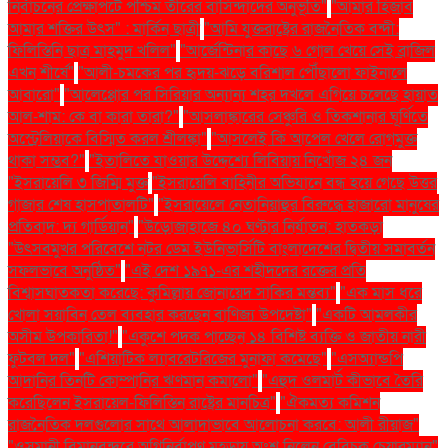
নির্বাচনের প্রেক্ষাপটে পশ্চিম তীরের বাসিন্দাদের অনুভূতি"
"আমার হিজাব
আমার শক্তির উৎস" : মার্কিন ছাত্রী
"আমি যুক্তরাষ্ট্রের রাজনৈতিক বন্দী:
ফিলিস্তিনি ছাত্র মাহমুদ খলিল"
"আর্জেন্টিনার কাছে ৬ গোল খেয়ে সেই ব্রাজিল
এখন শীর্ষে"
"আলী-চমকের পর হৃদয়-ঝড়ে বরিশাল পৌঁছালো ফাইনালে
আবারো"
"আলেপ্পোর পর সিরিয়ার অন্যান্য শহর দখলে এগিয়ে চলেছে হায়াত
আল-শাম: কে বা কারা তারা?"
"আসলাঙ্কারের সেঞ্চুরি ও তিকশানার ঘূর্ণিতে
অস্ট্রেলিয়াকে বিস্মিত করল শ্রীলঙ্কা"
"আসলেই কি আপেল খেলে রোগমুক্ত
থাকা সম্ভব?"
"ইতালিতে যাওয়ার উদ্দেশ্যে লিবিয়ায় নিখোঁজ ২৪ জন
"ইসরায়েলি ৩ জিম্মি মুক্ত
"ইসরায়েলি বাহিনীর অভিযানে বন্ধ হয়ে গেছে উত্তর
গাজার শেষ হাসপাতালটি"
"ইসরায়েলে নেতানিয়াহুর বিরুদ্ধে হাজারো মানুষের
প্রতিবাদ: দ্য গার্ডিয়ান"
"উড়োজাহাজে ৪০ ঘণ্টার নির্যাতন: হাতকড়া
"উৎসবমুখর পরিবেশে নটর ডেম ইউনিভার্সিটি বাংলাদেশের দ্বিতীয় সমাবর্তন
সফলভাবে অনুষ্ঠিত"
"এই দেশ ১৯৭১-এর শহীদদের রক্তের প্রতি
বিশ্বাসঘাতকতা করেছে: কুমিল্লায় জোনায়েদ সাকির মন্তব্য"
"এক মাস ধরে
খোলা সয়াবিন তেল ব্যবহার করছেন বাণিজ্য উপদেষ্টা"
"একটি আমলকীর
অসীম উপকারিতা!"
"একুশে পদক পাচ্ছেন ১৪ বিশিষ্ট ব্যক্তি ও জাতীয় নারী
ফুটবল দল"
"এশিয়াটিক ল্যাবরেটরিজের মুনাফা কমেছে"
"এসঅ্যান্ডপি
আদানির তিনটি কোম্পানির ঋণমান কমালো"
"এহুদ ওলমার্ট কীভাবে তৈরি
করেছিলেন ইসরায়েল-ফিলিস্তিন রাষ্ট্রের মানচিত্র"
"ঐকমত্য কমিশন
রাজনৈতিক দলগুলোর সাথে আলাদাভাবে আলোচনা করবে: আলী রীয়াজ"
"ওসমানী বিমানবন্দরে অগ্নিনির্বাপণ মহড়ায় অংশ নিলেন বেবিচক চেয়ারম্যান"