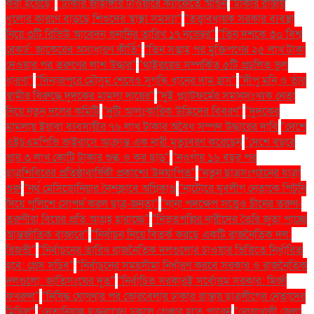
করা হয়েছে"
"ঢাকার জাহাঙ্গীর টাওয়ারে ক্যাফেতে আগুন
"ঢাকার রাস্তায়
ধুলোর কারণে বাড়ছে শিশুদের স্বাস্থ্য সমস্যা"
"তত্ত্বাবধায়ক সরকার ব্যবস্থা
নিয়ে ৩টি রিভিউ আবেদন শুনানির তারিখ ১৭ নভেম্বর"
"তিন দশকে ৩০ বিশ্ব
রেকর্ড: জাকেরের অসাধারণ কীর্তি"
"তিন সপ্তাহ পর মুক্তিপণের ২৫ লাখ টাকা
দেওয়ার পর তরুণের লাশ উদ্ধার"
"থাইরয়েড সম্পর্কিত ৫টি প্রচলিত ভুল
ধারণা"
"দিনাজপুরে মৌসুম শেষেও সুগন্ধি ধানের দাম হ্রাস"
"দীপু মনি ও তাঁর
স্বামীর বিরুদ্ধে দুদকের মামলা দায়ের"
"দুই প্ল্যাটফর্মের সমানসংখ্যক নেতা
নিয়ে নতুন দলের কমিটি
"দুটি আলংকারিক উদ্ভিদের বিবরণ"
"দুদকের
মামলায় ইয়াবা ব্যবসায়ীর ৭৬ লাখ টাকার অবৈধ সম্পদ উদ্ধারের দাবি
"দেশে
এইচএমপিভি ভাইরাসে আক্রান্ত এক নারী মৃত্যুবরণ করেছেন
"দেশে বছরে
প্রায় ৩ লাখ কোটি টাকার শুল্ক ও কর ছাড়"
"নওগাঁয় ১৬ বছর পর
ছাত্রশিবিরের প্রতিষ্ঠাবার্ষিকী প্রকাশ্যে উদযাপিত"
"নতুন ছাত্রসংগঠনের যাত্রা
শুরু
"নর্থ মেসিডোনিয়ার নৈশক্লাবে অগ্নিকাণ্ড
"নাটোরে যুবলীগ নেতাকে পিটুনি
দিয়ে পুলিশে সোপর্দ করল ছাত্র-জনতা"
"নানা পদক্ষেপ সত্ত্বেও চীনের তরুণ-
তরুণীরা বিয়ের প্রতি আগ্রহ হারাচ্ছে"
"নিভৃতপল্লির নারীদের তৈরি জুতা পাচ্ছে
আন্তর্জাতিক বাজারে"
"নির্বাচন নিয়ে বিতর্ক করছে একটি রাজনৈতিক দল:
রিজভী"
"নির্বাচনের তারিখ রাজনৈতিক দলগুলোর চাওয়ার ভিত্তিতে নির্ধারিত
হবে: প্রেস সচিব"
"নির্বাচনের সময়সীমা নির্ধারণ করবে সরকার ও রাজনৈতিক
দলগুলো: জাতিসংঘের দূত"
"নির্বাচিত সরকারই সর্বোত্তম সরকার: মির্জা
ফখরুল"
"নিষিদ্ধ ঘোষণার পর ভোরবেলায় ঢাকার রাস্তায় ছাত্রলীগের নেতাদের
মিছিল"
"নেতানিয়াহু যুক্তরাজ্যে ঢুকলে গ্রেপ্তার হতে পারেন
"নোয়াখালী জেলা