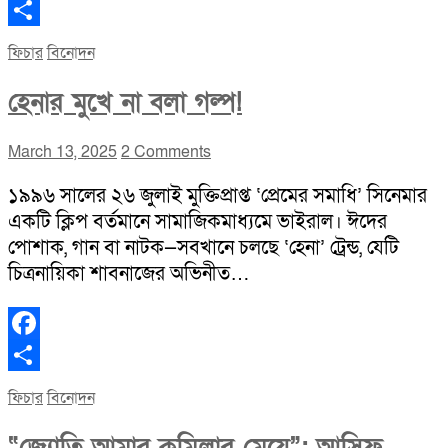
Facebook
Share
ফিচার
বিনোদন
হেনার মুখে না বলা গল্প!
March 13, 2025
2 Comments
১৯৯৬ সালের ২৬ জুলাই মুক্তিপ্রাপ্ত ‘প্রেমের সমাধি’ সিনেমার
একটি ক্লিপ বর্তমানে সামাজিকমাধ্যমে ভাইরাল। ঈদের
পোশাক, গান বা নাটক—সবখানে চলছে ‘হেনা’ ট্রেন্ড, যেটি
চিত্রনায়িকা শাবনাজের অভিনীত…
Facebook
Share
ফিচার
বিনোদন