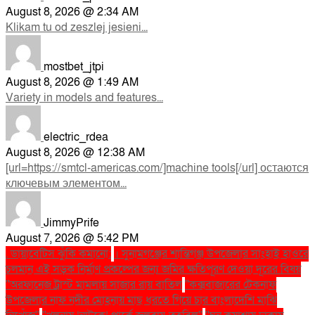
August 8, 2026 @ 2:34 AM
Klikam tu od zeszlej jesieni...
mostbet_jtpi
August 8, 2026 @ 1:49 AM
Variety in models and features...
electric_rdea
August 8, 2026 @ 12:38 AM
[url=https://smtcl-americas.com/]machine tools[/url] остаются
ключевым элементом...
JimmyPrife
August 7, 2026 @ 5:42 PM
. ডায়াবেটিস ঝুঁকি কমানো:
। সুনামগঞ্জের শান্তিগঞ্জ উপজেলার সাংহাই হাওরে
চলমান এই সড়ক নির্মাণ প্রকল্পের জন্য জমির ক্ষতিপূরণ দেওয়া দূরের বিষয়
''অরফানেজ ট্রাস্ট মামলায় সাজার রায় বাতিল
''কক্সবাজারের টেকনাফ
উপজেলার নাফ নদীর মোহনায় মাছ ধরতে গিয়ে চার বাংলাদেশি মাঝি