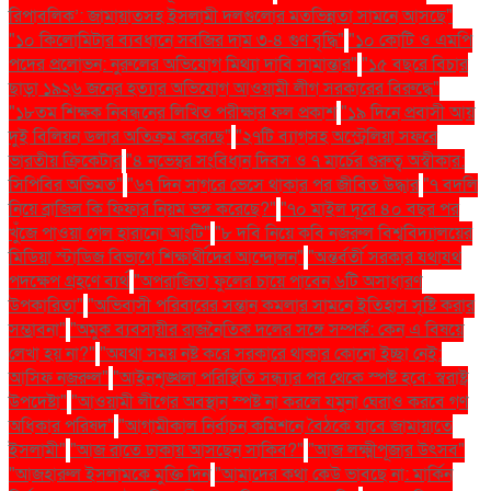
রিপাবলিক’: জামায়াতসহ ইসলামী দলগুলোর মতভিন্নতা সামনে আসছে"
"১০ কিলোমিটার ব্যবধানে সবজির দাম ৩-৪ গুণ বৃদ্ধি"
"১০ কোটি ও এমপি
পদের প্রলোভন: নুরুলের অভিযোগ মিথ্যা দাবি সামান্তার"
"১৫ বছরে বিচার
ছাড়া ১৯২৬ জনের হত্যার অভিযোগ আওয়ামী লীগ সরকারের বিরুদ্ধে"
"১৮তম শিক্ষক নিবন্ধনের লিখিত পরীক্ষার ফল প্রকাশ
"১৯ দিনে প্রবাসী আয়
দুই বিলিয়ন ডলার অতিক্রম করেছে"
"২৭টি ব্যাগসহ অস্ট্রেলিয়া সফরে
ভারতীয় ক্রিকেটার
"৪ নভেম্বর সংবিধান দিবস ও ৭ মার্চের গুরুত্ব অস্বীকার:
সিপিবির অভিমত"
"৬৭ দিন সাগরে ভেসে থাকার পর জীবিত উদ্ধার
"৭ বদলি
নিয়ে ব্রাজিল কি ফিফার নিয়ম ভঙ্গ করেছে?"
"৭০ মাইল দূরে ৪০ বছর পর
খুঁজে পাওয়া গেল হারানো আংটি"
"৮ দবি নিয়ে কবি নজরুল বিশ্ববিদ্যালয়ের
মিডিয়া স্টাডিজ বিভাগে শিক্ষার্থীদের আন্দোলন"
"অন্তর্বর্তী সরকার যথাযথ
পদক্ষেপ গ্রহণে ব্যর্থ
"অপরাজিতা ফুলের চায়ে পাবেন ৬টি অসাধারণ
উপকারিতা"
"অভিবাসী পরিবারের সন্তান কমলার সামনে ইতিহাস সৃষ্টি করার
সম্ভাবনা"
"অমুক ব্যবসায়ীর রাজনৈতিক দলের সঙ্গে সম্পর্ক: কেন এ বিষয়ে
লেখা হয় না?"
"অযথা সময় নষ্ট করে সরকারে থাকার কোনো ইচ্ছা নেই:
আসিফ নজরুল"
"আইনশৃঙ্খলা পরিস্থিতি সন্ধ্যার পর থেকে স্পষ্ট হবে: স্বরাষ্ট্র
উপদেষ্টা"
"আওয়ামী লীগের অবস্থান স্পষ্ট না করলে যমুনা ঘেরাও করবে গণ
অধিকার পরিষদ"
"আগামীকাল নির্বাচন কমিশনে বৈঠকে যাবে জামায়াতে
ইসলামী"
"আজ রাতে ঢাকায় আসছেন সাকিব?"
"আজ লক্ষ্মীপূজার উৎসব"
"আজহারুল ইসলামকে মুক্তি দিন
"আমাদের কথা কেউ ভাবছে না: মার্কিন