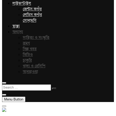
লাইফস্টাইল
জেন্টস কর্ণার
লেডিস কর্ণার
সোনামণি
স্বাস্থ্য
অন্যান্য
সাহিত্য ও সংস্কৃতি
ভ্রমণ
ভিন্ন খবর
ভিডিও
চাকুরি
খাদ্য ও রেসিপি
আবহাওয়া
Search
…
Menu Button