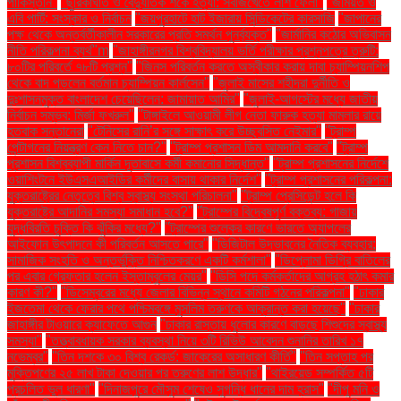
পাকিস্তান"
"ছুরিকাঘাত ও বৈদ্যুতিক শকে হত্যা: সবজিখেতে লাশ ফেলা"
"জমিয়ত ও
এবি পার্টি: সংস্কার ও নির্বাচন
"জয়পুরহাটে হাট ইজারায় সিন্ডিকেটের কারসাজি
"জাপানের
পক্ষ থেকে অন্তর্বর্তীকালীন সরকারের প্রতি সমর্থন পুনর্ব্যক্ত"
"জার্মানির কঠোর অভিবাসন
নীতি পরিকল্পনা ব্যর্থ"m
"জাহাঙ্গীরনগর বিশ্ববিদ্যালয় ভর্তি পরীক্ষার প্রশ্নপত্রে ত্রুটি:
৮০টির পরিবর্তে ৭৮টি প্রশ্ন"
"জিনস পরিবর্তন করতে অস্বীকার করায় দাবা চ্যাম্পিয়নশিপ
থেকে বাদ পড়লেন বর্তমান চ্যাম্পিয়ন কার্লসেন"
"জুলাই মাসের শহীদরা দুর্নীতি ও
দুঃশাসনমুক্ত বাংলাদেশ চেয়েছিলেন: জামায়াত আমির"
"জুলাই-আগস্টের মধ্যে জাতীয়
নির্বাচন সম্ভব: মির্জা ফখরুল"
"টাঙ্গাইলে আওয়ামী লীগ নেতা ফারুক হত্যা মামলার রায়ে
হতবাক সন্তানেরা
"টেনিসের রানি’র সঙ্গে সাক্ষাৎ করে উচ্ছ্বসিত নেইমার"
"ট্রাম্প
পেন্টাগনের নিয়ন্ত্রণ কেন নিতে চান?"
"ট্রাম্প প্রশাসন ডিম আমদানি করবে"
"ট্রাম্প
প্রশাসন বিশ্বব্যাপী মার্কিন দূতাবাসে কর্মী কমানোর সিদ্ধান্ত"
"ট্রাম্প প্রশাসনের নির্দেশে
ওয়াশিংটনে ইউএসএআইডির কর্মীদের বাসায় থাকার নির্দেশ"
"ট্রাম্প প্রশাসনের পরিকল্পনা:
যুক্তরাষ্ট্রের নেতৃত্বে বিশ্ব স্বাস্থ্য সংস্থা পরিচালনা"
"ট্রাম্প প্রেসিডেন্ট হলে কি
যুক্তরাষ্ট্রে আদানির সমস্যা সমাধান হবে?"
"ট্রাম্পের বিদ্বেষপূর্ণ বক্তব্য: গাজায়
যুদ্ধবিরতি চুক্তি কি ঝুঁকির মধ্যে?"
"ট্রাম্পের শুল্কের কারণে ভারতে অ্যাপলের
আইফোন উৎপাদনে কী পরিবর্তন আসতে পারে"
"ডিজিটাল উদ্ভাবনের নৈতিক ব্যবহার:
সামাজিক সংহতি ও অন্তর্ভুক্তি নিশ্চিতকরণে একটি কর্মশালা"
"ডিপ্লোমা ডিগ্রি বাতিলের
পর এবার গ্রেফতার হলেন ইস্তাম্বুলের মেয়র"
"ডিসি পদে কর্মকর্তাদের আগ্রহ হঠাৎ কমার
কারণ কী?"
"ডিসেম্বরের মধ্যে জেলার বিভিন্ন স্থানে কমিটি গঠনের পরিকল্পনা"
"ঢাকার
ইজতেমা থেকে ফেরার পথে পশ্চিমবঙ্গে মুসলিম তরুণকে আক্রান্ত করা হয়েছে"
"ঢাকার
জাহাঙ্গীর টাওয়ারে ক্যাফেতে আগুন
"ঢাকার রাস্তায় ধুলোর কারণে বাড়ছে শিশুদের স্বাস্থ্য
সমস্যা"
"তত্ত্বাবধায়ক সরকার ব্যবস্থা নিয়ে ৩টি রিভিউ আবেদন শুনানির তারিখ ১৭
নভেম্বর"
"তিন দশকে ৩০ বিশ্ব রেকর্ড: জাকেরের অসাধারণ কীর্তি"
"তিন সপ্তাহ পর
মুক্তিপণের ২৫ লাখ টাকা দেওয়ার পর তরুণের লাশ উদ্ধার"
"থাইরয়েড সম্পর্কিত ৫টি
প্রচলিত ভুল ধারণা"
"দিনাজপুরে মৌসুম শেষেও সুগন্ধি ধানের দাম হ্রাস"
"দীপু মনি ও