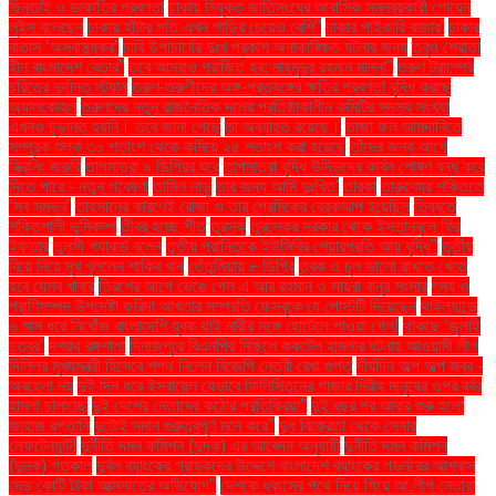
ছিনতাই ও ডাকাতির প্রবণতা
ঢাকায় নিযুক্ত জাতিসংঘের আবাসিক সমন্বয়কারী গোয়েন
লুইস বলেছেন
ঢাকায় হাঁটার গতি এখন গাড়ির চেয়েও বেশি''
ঢাকার পাইকারি বাজার'
ঢাকার
বাতাস ‘অস্বাস্থ্যকর’
ঢাবি উপাচার্যের দুঃখ প্রকাশ অনাকাঙ্ক্ষিত ঘটনার জন্য
তবুও শ্রোতা
হীন বাংলাদেশ বেতার”
তবে আমরাও পরাজিত হব: মাহমুদুর রহমান মান্না"
তরুণ ট্রাম্পের
চরিত্রে দুর্দান্ত স্ট্যান
তরুণ-তরুণীদের অঙ্গ-প্রত্যঙ্গের ক্ষতির প্রবণতা বৃদ্ধি করছে
অ্যালকোহল
তরুণদের নতুন রাজনৈতিক দলের প্রতিষ্ঠাকালীন কমিটির সদস্য সংখ্যা
এখনও চূড়ান্ত হয়নি। তবে জানা গেছে
তা অব্যাহত রয়েছে।
তাজা ফল আমদানিতে
সম্পূরক শুল্ক ৩০ শতাংশ থেকে কমিয়ে ২৫ শতাংশ করা হয়েছে
তাঁদের জন্য আগে
স্ক্রিনিং জরুরি
তাপমাত্রা ৯ ডিগ্রির ঘরে
তাপমাত্রা বৃদ্ধি উদ্ভিদের কার্বন শোষণ বন্ধ করে
দিতে পারে - নতুন গবেষণা
তামিল নাড়ু
তার জন্য আমি দুঃখিত'
তারকা
তারুণ্যের শক্তিতে
‘সব সম্ভব’
তাহসানের কারণেই রোজা ও তার প্রেমিকের ব্রেকআপ হয়েছিল
তিব্বতে
শক্তিশালী ভূমিকম্প
তীব্র হচ্ছে শীত
তুরস্ক
তুরস্কের সরকার থেকে ইস্তানবুলে ফ্রি
ইফতার
তুলসী গ্যাবার্ড বলেন
তৃতীয় প্রান্তিকে ইউসিবির শেয়ারপ্রতি আয় বৃদ্ধি"
তৃতীয়
বিয়ে নিয়ে মুখ খুললেন শাকিব খান
তেঁতুলিয়ায় ৮ ডিগ্রি
ত্বক ও চুল ভালো রাখতে খেতে
হবে যেসব খাবার
ত্রিশের আগে ভেঙে গেল এ আর রহমান ও সায়রা বানুর সংসার
ৎস্য ও
প্রাণিসম্পদ উপদেষ্টা ফরিদা আখতার সম্প্রতি ফেসবুকে যে পোস্টটি দিয়েছেন
থাইল্যান্ডে
৬ মাস ধরে নিখোঁজ বাংলাদেশি যুবক থাই নারীর সঙ্গে হোটেলে পাওয়া গেল!
থাকছে ‘জুলাই
চত্বর’
দশরথ রঙ্গশালা
দিনাজপুরে বিএনপির মিছিলে ককটেল হামলার ঘটনায় আওয়ামী লীগ
দিল্লির মুখ্যমন্ত্রী হিসেবে শপথ নিলেন বিজেপি নেত্রী রেখা গুপ্ত
দীর্ঘদিন অল্প অল্প জ্বর -
অবহেলা নয়
দুই দিন ধরে ইসরায়েল যেভাবে ফিলিস্তিনের গাজার নিরীহ মানুষের ওপর বর্বর
হামলা চালাচ্ছে
দুই দেশের নেতাদের কঠোর প্রতিক্রিয়া"
দুই বছর পর আবার শুরু হলো
জাহাজ রপ্তানি
দুটোই সমান গুরুত্বপূর্ণ মনে করে"
দুধ বিক্রেতা থেকে সেনার
লেফটেন্যান্ট!
দুর্নীতি দমন কমিশন (দুদক) এর আবেদন অনুযায়ী
দুর্নীতি দমন কমিশন
(দুদক) গতকাল
দুর্বল ব্যাংকের গ্রাহকদের উদ্দেশে বাংলাদেশ ব্যাংকের গভর্নরের আশ্বাস
দেড় কোটি টাকা আত্মসাতের অভিযোগ"
দেশকে ধ্বংসের পথে নিয়ে গিয়ে আ.লীগ নেতারা