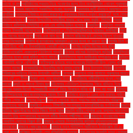
ভালো না মন্দ
প্রতিষ্ঠানের প্রভাব নিয়ে গবেষণার জন্য তিন অর্থনীতিবিদ নোবেল পুরস্কার
পেলেন"
প্রথম আলোতে প্রকাশিত সংবাদ অনুযায়ী
প্রথমবার জুটি বাঁধছেন আয়ুষ্মান এবং
রাশমিকা
প্রথমবার বিমানে ভ্রমণ করছেন? প্রথমবার বিমানে ভ্রমণ করছেন? সঙ্গে যেসব
জিনিস নেবেন না
প্রধান উপদেষ্টার সময়সীমা মাথায় রেখে কাজ করছি: সিইসি"
প্রধান
নির্বাচন কমিশনার (সিইসি) এ এম এম নাসির উদ্দিন বলেছেন
প্রযুক্তি
প্রযুক্তি ব্যবহার
প্রশ্ন ইসলামী আন্দোলনের"
প্রাইমমুভার ও ট্রেইলরশ্রমিকদের আবারও কর্মবিরতি
প্রায়
১৯ লাখের মতো মানুষ
প্রায় এক মাস হলো
ফজলে করিমের দুই ছেলের বিদেশ যাওয়ার
ওপর নিষেধাজ্ঞা
ফাঙ্গাস বা ছত্রাকের আক্রমণ রোধের জন্য যা করতে হবে
ফার্মের ডিম না
দেশি ডিম: পুষ্টি ও উপকারিতায় কোনটি এগিয়ে?
ফার্মের মুরগির ডিমের দাম বৃদ্ধি
ফিজিওথেরাপি -গুরুত্বপূর্ণ চিকিৎসা পদ্ধতি
ফিফার বর্ষসেরা ভিনিসিয়ুস জুনিয়র
ফিলিস্তিনি
বন্দীদের মধ্যে কারা মুক্তি পেতে পারে?
ফিলিস্তিনে আল জাজিরার সম্প্রচার বন্ধ
ফুটবলে
গোলটাই থাকে বেশি মনে
ফেইসবুকে ছড়িয়ে পড়া যশোরের ভিডিওটি ছিল ‘যেমন খুশি
তেমন সাজো’
ফেব্রুয়ারিতে বিএনপির মাঠে নামার ঘোষণা
ফের উত্তাল সিরিয়া
ফেলানীর
পরিবারের দায়িত্ব নিলেন উপদেষ্টা আসিফ
ফেসবুক
ফ্যাশনে তাক লাগাতে পুরুষদের মানতে
হবে এই ১০ টিপস
ফ্রিদা এবং তার ব্যথার চিত্র
ফ্লোরিডায় নারীশক্তির মধ্যে সেরা
জায়েদ
ফ্ল্যাট ও ব্যাংক হিসাব জব্দ
বইমেলায় তৌহিদুল ইসলামের ‘বিয়ে বাড়িতে ইয়ে’
বছরের প্রথম দিনেই ‘স্বৈরাচারী অঞ্জনা’ নিয়ে ফিরছেন মনির খান
বন্ধ বহু সড়ক
বরিশালে
চ্যাম্পিয়নদের বরণ জনসমুদ্রের আনন্দ উৎসব
বর্তমানে বায়ুদূষণ এমন এক ভয়াবহ পর্যায়ে
পৌঁছে গেছে যে
বললেন ট্রাম্প
বস্ত্র ও পোশাক খাতে গ্যাসের দাম বাড়ানোর পরিকল্পনা
স্থগিতের আহ্বান
বাকৃবিতে ১২০০ শিক্ষার্থীর অংশগ্রহণে ছাত্রশিবিরের গণইফতার
বাঙালি
জাতির আত্মগৌরবের মহান বিজয় দিবস আজ
বাঙালি নারীর পোশাক এবং ফ্যাশন সচেতনতা
বাঙালি হিন্দু সম্প্রদায়ের অন্যতম ধর্মীয় উৎসব লক্ষ্মীপূজা আজ
বাচ্চাকে খাওয়ানোর সময়
মোবাইল ফোনের বিকল্প কী?
বাজারে এসেছে গিগাবাইটের কৃত্রিম বুদ্ধিমত্তাযুক্ত
মাদারবোর্ড
বাজারে খেজুরের দাম ১
বাজারে নতুন স্টাইলিশ স্মার্টফোন ইনফিনিক্স হট ৫০
প্রো প্লাস
বাণিজ্য উপদেষ্টা শেখ বশিরউদ্দীন বলেছেন
বাবা-মায়ের অনুমতি ছাড়া ফেসবুক