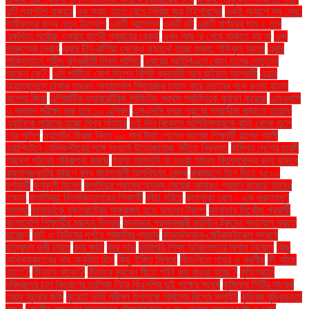
দুটি ল্যাপটপ বাজারে
এক ম্যাচ হাতে রেখে সিরিজ জয় টাইগারদের
একই অ্যাপে সব সেবা:
পর্যটকদের জন্য নতুন উদ্যোগ
একটি আন্দোলন
একটি বই
একটি বার্গারের দাম ৫ লাখ
একদিনে সর্বোচ্চ ওমরাহ যাত্রী প্রবাহের রেকর্ড
এখন আর না খেয়ে থাকতে হয় না
এবং
তারুণ্যের দ্রোহ
এবার চীন-রাশিয়া থেকেও ছড়ানো হচ্ছে গুজব: শফিকুল আলম
এবার
পাকিস্তানে শহীদ বুদ্ধিজীবী দিবস পালিত
এবারের আইপিএলে কোন দলের নেতৃত্বে
আছেন কে?.
এবি পার্টিতে যোগ দিলেন বিশিষ্ট ব্যবসায়ী আবু রাইয়ান আশয়ারী
এয়ার
অ্যাম্বুলেন্সে ঢাকার হজরত শাহজালাল বিমানবন্দর ত্যাগ করে লন্ডনের পথে রওনা হলেন
খালেদা জিয়া
এশিয়াটিক ল্যাবরেটরিজ লিমিটেড প্রথম প্রান্তিকে মুনাফা করেছে
এসএসসি
ও সমমান পরীক্ষা শুরু হবে ১০ এপ্রিল
এসএসসি ফরম পূরণের সময়সীমা বাড়ানো হয়েছে
এ্যানিকে পাঠানো হচ্ছে বিশ্ব সাঁতারে
ওই দিন বিকেলে অলিউল্লাহকে বাড়ি থেকে তুলে
নেয় পুলিশ
ওয়ালটন ফ্রিজ কিনে ২০ লাখ টাকা পেলেন কলেজ শিক্ষার্থী রাশেদ আলী
ওয়াশিংটনে হেলিকপ্টারের সঙ্গে সংঘর্ষে উড়োজাহাজ নদীতে বিধ্বস্ত
কমিশন দেশের চারটি
প্রদেশ গঠনের পরিকল্পনা করছে
কয়লা আমদানি না হওয়া পর্যন্ত বিদ্যুৎকেন্দ্র বন্ধ থাকবে
কয়লাসঙ্কটের কারণে বন্ধ মহেশখালী তাপবিদ্যুৎ কেন্দ্র
করমজলে তিন দিনে ৭৫০০
দর্শনার্থী
কর্ণফুলী টানেল
কলসিন্দুর গ্রামের অদম্য মেয়েরা আবারও প্রমাণ করেছে তাদের
দক্ষতা
কলাম্বিয়া বিশ্ববিদ্যালয়ের শিক্ষার্থী
কাঁচা মরিচে
কানপাকা রোগ - এক গুরুত্বপুর্ণ
সমস্যা
কানাডাকে যুক্তরাষ্ট্রের অঙ্গরাজ্য হতে বললেন ট্রাম্প
কানাডায় নিখোঁজ প্রবাসী
বাংলাদেশি শিক্ষার্থীর মরদেহ উদ্ধার
কানাডার প্রধানমন্ত্রী জাস্টিন ট্রুডো পদত্যাগ করতে
যাচ্ছেন
কান্ট ও হিউমের দর্শনে গাজালির প্রভাব
কাভার্ডভ্যান-মোটরসাইকেল সংঘর্ষে
ছাত্রদল কর্মী নিহত
কার ক্ষতি
কার লাভ
কারিগরি শিক্ষা অধিদপ্তরে বিশাল নিয়োগ
কিছু
অধিনায়কত্বের নাম অনুমিত ছিল
কিছু ইঙ্গিত মিলছে
কিডনিতে পাথর ও করণীয়
কী আছে
তাতে?
কীভাবে খাবেন?
কীভাবে বুঝবেন শীতে পানি কম খাওয়া হচ্ছে?
কুড়িগ্রামে
দরিদ্রদের চাল বিতরণের তালিকা নিয়ে বিএনপির দুই পক্ষের সংঘর্ষ
কুমিল্লা সিটির সাবেক
মেয়র সূচনার জমি
কুয়েটে ভর্তি পরীক্ষা উপলক্ষে বিমানের বিশেষ ফ্লাইট
কৃত্রিম বুদ্ধিমত্তা