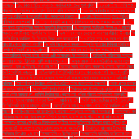
আসছে"
"১০ কিলোমিটার ব্যবধানে সবজির দাম ৩-৪ গুণ বৃদ্ধি"
"১০ কোটি ও এমপি পদের
প্রলোভন: নুরুলের অভিযোগ মিথ্যা দাবি সামান্তার"
"১৫ বছরে বিচার ছাড়া ১৯২৬ জনের
হত্যার অভিযোগ আওয়ামী লীগ সরকারের বিরুদ্ধে"
"১৮তম শিক্ষক নিবন্ধনের লিখিত
পরীক্ষার ফল প্রকাশ
"১৯ দিনে প্রবাসী আয় দুই বিলিয়ন ডলার অতিক্রম করেছে"
"২৭টি
ব্যাগসহ অস্ট্রেলিয়া সফরে ভারতীয় ক্রিকেটার
"৪ নভেম্বর সংবিধান দিবস ও ৭ মার্চের
গুরুত্ব অস্বীকার: সিপিবির অভিমত"
"৬৭ দিন সাগরে ভেসে থাকার পর জীবিত উদ্ধার
"৭
বদলি নিয়ে ব্রাজিল কি ফিফার নিয়ম ভঙ্গ করেছে?"
"৭০ মাইল দূরে ৪০ বছর পর খুঁজে
পাওয়া গেল হারানো আংটি"
"৮ দবি নিয়ে কবি নজরুল বিশ্ববিদ্যালয়ের মিডিয়া স্টাডিজ
বিভাগে শিক্ষার্থীদের আন্দোলন"
"অন্তর্বর্তী সরকার যথাযথ পদক্ষেপ গ্রহণে ব্যর্থ
"অপরাজিতা ফুলের চায়ে পাবেন ৬টি অসাধারণ উপকারিতা"
"অভিবাসী পরিবারের সন্তান
কমলার সামনে ইতিহাস সৃষ্টি করার সম্ভাবনা"
"অমুক ব্যবসায়ীর রাজনৈতিক দলের সঙ্গে
সম্পর্ক: কেন এ বিষয়ে লেখা হয় না?"
"অযথা সময় নষ্ট করে সরকারে থাকার কোনো ইচ্ছা
নেই: আসিফ নজরুল"
"আইনশৃঙ্খলা পরিস্থিতি সন্ধ্যার পর থেকে স্পষ্ট হবে: স্বরাষ্ট্র
উপদেষ্টা"
"আওয়ামী লীগের অবস্থান স্পষ্ট না করলে যমুনা ঘেরাও করবে গণ অধিকার
পরিষদ"
"আগামীকাল নির্বাচন কমিশনে বৈঠকে যাবে জামায়াতে ইসলামী"
"আজ রাতে ঢাকায়
আসছেন সাকিব?"
"আজ লক্ষ্মীপূজার উৎসব"
"আজহারুল ইসলামকে মুক্তি দিন
"আমাদের
কথা কেউ ভাবছে না: মার্কিন নির্বাচনের প্রেক্ষাপটে পশ্চিম তীরের বাসিন্দাদের অনুভূতি"
"আমার হিজাব আমার শক্তির উৎস" : মার্কিন ছাত্রী
"আমি যুক্তরাষ্ট্রের রাজনৈতিক বন্দী:
ফিলিস্তিনি ছাত্র মাহমুদ খলিল"
"আর্জেন্টিনার কাছে ৬ গোল খেয়ে সেই ব্রাজিল এখন
শীর্ষে"
"আলী-চমকের পর হৃদয়-ঝড়ে বরিশাল পৌঁছালো ফাইনালে আবারো"
"আলেপ্পোর পর
সিরিয়ার অন্যান্য শহর দখলে এগিয়ে চলেছে হায়াত আল-শাম: কে বা কারা তারা?"
"আসলাঙ্কারের সেঞ্চুরি ও তিকশানার ঘূর্ণিতে অস্ট্রেলিয়াকে বিস্মিত করল শ্রীলঙ্কা"
"আসলেই কি আপেল খেলে রোগমুক্ত থাকা সম্ভব?"
"ইতালিতে যাওয়ার উদ্দেশ্যে
লিবিয়ায় নিখোঁজ ২৪ জন
"ইসরায়েলি ৩ জিম্মি মুক্ত
"ইসরায়েলি বাহিনীর অভিযানে বন্ধ