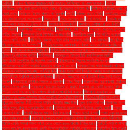
আমির"
নির্বাচন প্রসঙ্গে ধূম্রজাল সৃষ্টি করেছে 'সংক্ষিপ্ত' ও 'বৃহৎ সংস্কার'
নির্বাচন
বিলম্বিত করার চেষ্টা জনগণ সহ্য করবে না: নজরুল ইসলাম খান
নির্বাচন বিলম্বিত করার যে
চেষ্টা চলছে
নির্বাচনে বিলম্ব মানবে না বিএনপি
নির্বাহী
নিষিদ্ধ করল ইসিবি
নিষ্পত্তির জন্য
২০ হাজার মামলা অপেক্ষমাণ
নিহত ৫৯"
নিহত অন্তত ৩৬
নীলা ইসরাফিল
নেইমারের
সঙ্গে আল হিলালের চুক্তি বাতিল
ন্যাশনাল জিওগ্রাফি
পঞ্চগড়ে তাপমাত্রা ১০ ডিগ্রি
সেলসিয়াস
পড়াশোনায় অমনোযোগিতা
পড়াশোনার চাপ বাড়ছে
পদত্যাগ করলেন উপদেষ্টা
নাহিদ ইসলাম
পদবঞ্চনা নিয়ে বিক্ষোভ ও মারামারি"
পরবর্তীতে মৃত্যু
পরিশোধিত হয়েছে
২৪২ কোটি ডলার"
পরীমণির বিরুদ্ধে গ্রেফতারি পরোয়ানা জারি
পরে উদ্ধার"
পর্তুগালের
পরাজয়; শেষ আটে স্পেন""
পর্দা উন্মোচনের অপেক্ষায় টোকিও আন্তর্জাতিক চলচ্চিত্র
উৎসব
পর্যটকদের কাটল নির্ঘুম রাত
পশ্চিম ইরাকের আনবার প্রদেশে ১৭ বছর বয়সী হুদার
(ছদ্মনাম) জীবনের কাহিনি
পাকিস্তান
পাকিস্তান বিমানবাহিনী চ্যাম্পিয়নস ট্রফির
উদ্বোধনী অনুষ্ঠানে কী প্রদর্শন করবে?
পাকিস্তানে ট্রেনের সব জিম্মি উদ্ধার
পাকিস্তানের দক্ষিণ ওয়াজিরিস্তানে কারফিউ আরোপ
পাকিস্তানের প্রধানমন্ত্রীর খালেদা
জিয়াকে সুস্থতার শুভেচ্ছা জানিয়ে চিঠি
পাচার হওয়া অর্থ ফিরিয়ে আনার জন্য কানাডার
সহযোগিতা প্রার্থনা প্রধান উপদেষ্টার
পাঠ্যবই বিতরণের আগে নোট-গাইড ছাপা বন্ধের
নির্দেশ
পাঠ্যবইয়ে র‍্যাপার সেজান ও হান্নান
পায়ের শিকল
পারমাণবিক আলোচনায় ইরানের
পাশে চীন ও রাশিয়া
পিকাসোর ‘উইমেন উইথ এ ওয়াচ’ নিলামে ১৪ কোটি ডলারে বিক্রি
পিঠের ব্যথা থেকে মুক্তি পেতে কীভাবে মোকাবিলা করবেন
পিলখানা হত্যাকাণ্ডের
পুনঃতদন্ত দ্রুত সম্পন্ন হবে: স্বরাষ্ট্র উপদেষ্টার ঘোষণা"
পুতিনের হানিট্র্যাপ কৌশল
পুতুলের বিরুদ্ধে চিঠি এখনও পায়নি পররাষ্ট্র মন্ত্রণালয়
পুরুষ যখন বাবা হন
পুরুষদের জন্য
শরীর সুস্থ রাখতে প্রয়োজনীয় খাবার
পুলিশকে হামলা করে ছিনিয়ে নেয়ার চেষ্টা"
পেছনে
ফেললেন রদ্রি
পেনাল্টি মিসের ম্যাচে রিয়ালের জয়
পেঁয়াজ ছাড়া রান্না!
পোষা কুকুরের জন্য
বিয়ে ভাঙলেন কনে!
প্রতারণা ঠেকাতে নতুন ভেরিফিকেশন ফিচার চালু করছে টেলিগ্রাম
প্রতি কেজি শুকনা শজন পাতা ৩৫০ থেকে ৪০০ টাকায় বিক্রি হয়।
প্রতিটি ব্যাংক শাখায়
স্কুল ব্যাংকিং চালুর জন্য একটি শিক্ষাপ্রতিষ্ঠান প্রতিষ্ঠা করতে হবে
প্রতিদিন ডিম খাওয়া: