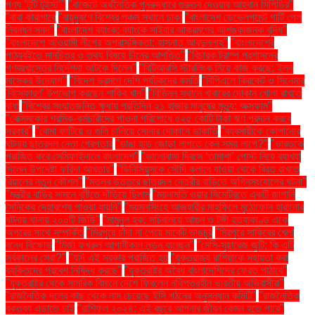
পণ্য ‘টুটি টুইস্ট’"
"বাজেটে অর্থনৈতিক পুনরুদ্ধারে গুরুত্ব দেওয়ার আহ্বান সিপিডির"
"বাবা কারাগারে
"বায়ুদূষণে বিশ্বের পঞ্চম স্থানে ঢাকা
"বাংলাদেশ ডেভেলপমেন্ট পার্টি পেল
নিবন্ধন সনদ"
"বাংলাদেশ ব্যাংক: ব্যাংকে সাইবার আক্রমণের আশঙ্কাজনক বৃদ্ধি"
"বাংলাদেশে আওয়ামী লীগের অপ্রাসঙ্গিকতা: হাসনাত আবদুল্লাহ"
"বাংলাদেশের
পাঠ্যবইতে মানচিত্র ও তথ্য বিষয়ে চীনের আপত্তি"
"বিচারক ট্রাম্প প্রশাসনের
গণবরখাস্তের নির্দেশনা আটকে দিলেন"
"বিটিআরসি স্টারলিংক নিয়ে কাজ করছে: ইলন
মাস্কের উদ্যোগ"
"বিদেশ ভ্রমণে দেশি পর্যটকদের কমতি
"বিপিএলে ক্রিকেট ও সিনেমার
'বিস্ফোরণ' উপভোগ করছেন শাকিব খান"
"বিভিন্ন স্থানে খাবারের দোকান খোলা রাখতে
বাধা
"বিশ্বের সংঘাতজনিত ক্ষুধায় প্রতিদিন ২১ হাজার মানুষের মৃত্যু: অক্সফাম"
"বেক্সিমকোর শ্রমিক-কর্মচারীদের পাওনা পরিশোধে ৫২৫ কোটি টাকা ঋণ প্রদান করবে
সরকার"
"বোমা ফাটিয়ে ও গুলি চালিয়ে সোনার দোকানে ডাকাতি
"ব্যবসায়ীকে কোপানোর
ঘটনায় ছাত্রদল নেতা গ্রেপ্তার
"ভাঙা হাড় জোড়া লাগতে কেন সময় লাগে?"
"ভারতকে
পরাজিত করে সেমিফাইনালে বাংলাদেশ"
"ভালোবাসা দিবসে ‘তামাশা’ পোস্ট নিয়ে ব্যাখ্যা
দিলেন উপদেষ্টা ফরিদা আখতার"
"ভিনিসিয়ুসকে সৌদি ক্লাবে যাওয়া থেকে বিরত রাখতে
রিয়ালের নতুন কৌশল"
"মতলব উত্তরে ছাত্রদল নেত্রীর বাড়িতে অগ্নিসংযোগের ঘটনা"
"মন্ত্রীর বাড়ির সামনে বৃষ্টিতে দাঁড়িয়ে ছিলাম
"ময়নামতি ওয়ার সিমেট্রিতে একটি জাপানি
সৈনিকের দেহাবশেষ পাওয়া যায়নি"
"ময়মনসিংহে আজহারীর মাহফিলে মুঠোফোন হারানোর
ঘটনায় থানায় ২০০টি জিডি"
"মামুনুল হক: সচিবালয়ে আগুন ও টঙ্গী হত্যাকাণ্ড একে
অপরের সাথে সম্পর্কিত
"মিরপুরে চাঁদা না পেয়ে মার্কেট ভাঙচুর
"মিরপুরে সাকিবের খেলা
বন্ধে বিক্ষোভ
"মির্জা ফখরুল আগামীকাল লন্ডন যাচ্ছেন"
"মেসি-সুয়ারেজ জুটি: কি এটি
সর্বকালের সেরা?"
"যদি এই সরকার পরাজিত হয়
"যুক্তরাজ্য রাশিয়াকে সহায়তা করা
ব্যক্তিদের প্রবেশ নিষিদ্ধ করছে"
"যুক্তরাষ্ট্র অবৈধ বাংলাদেশিদের ফেরত পাঠাবে"
"যুক্তরাষ্ট্র থেকে সামরিক বিমানে দেশে ফিরলেন নথিপত্রহীন ভারতীয় অভিবাসীরা"
"রাজনৈতিক দলের কাছ থেকে নাম চেয়েছে ইসি গঠনের অনুসন্ধান কমিটি"
"রাজনৈতিক
বক্তব্য এড়াতে চাই
"রাশিফল ২০২৪: এই বছরে আপনার জীবন কেমন হতে পারে"