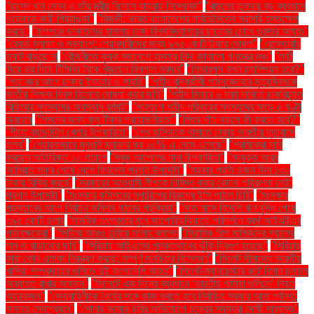
"রাশেদ খান মেনন ও তাঁর স্ত্রীর বিদেশে যাত্রায় নিষেধাজ্ঞা"
"রাহুলের তুলনায় বড় ব্যবধানে
ওয়েনাডে জয়ী প্রিয়াঙ্কা"
"রিজভী: ভারত বাংলাদেশের সার্বভৌমত্বে সরাসরি হস্তক্ষেপ
করছে"
"রূপগঞ্জে ডাকাতদের হামলায় ঢাকা বিশ্ববিদ্যালয়ের ছাত্রের চোখে গুরুতর আঘাত"
"রেকর্ড মুনাফা ও লভ্যাংশ: শেয়ারধারীদের জন্য ৯৭৫ কোটি টাকার ঘোষণা"
"রেস্তোরাঁয়
ভ্যাট বাড়ছে না
"রৌমারীতে কৃষক সমাবেশে হামলার নিন্দা জানালো গণতন্ত্র মঞ্চ"
"লাঠি
দিয়ে ভর দিয়ে টিসিবির ট্রাক খুঁজছেন বিল্লাল সরদার"
"লিভারপুল কখন চ্যাম্পিয়ন হবে?"
"শত বছর আগে ঢাকায় ইফতার ও সাহ্‌রি"
"শহীদ বুদ্ধিজীবী শামসুজ্জোহার মৃত্যুদিবসকে
জাতীয় শিক্ষক দিবস হিসেবে ঘোষণা করার দাবি"
"শহীদ মিনারে ৬ দফা দাবিতে চাকরিচ্যুত
বিডিআর সদস্যদের অবস্থান ধর্মঘট"
"শাহবাগে শহীদ পরিবারের সদস্যদের সাড়ে ৫ ঘণ্টা
অবরোধ
"শিশুদের জন্য ফ্লু টিকার প্রয়োজনীয়তা"
"শিশুর দাঁত নড়লে কী করতে হবে?"
"শীতে ব্যাডমিন্টন খেলার উপকারিতা"
"শেখ হাসিনাকে থামাতে ঢাকায় ভারতীয় দূতাবাসে
তলব"
"শেয়ারবাজারে মূলধনি মুনাফার কর ১৫% এ নেমে এসেছে"
"শ্রমিকেরা দাবি
করছেন অতিরিক্ত ১০ শতাংশ
"সবুজ আপেলের নানা উপকারিতা"
"সংযুক্ত আরব
আমিরাত সফর শেষে দেশে ফিরলেন প্রধান উপদেষ্টা"
"সরকার প্রতি ডজন ডিম ১৩০
টাকায় বিক্রি করবে"
"সরকারের আওয়ামী লীগকে নিষিদ্ধ করার কোনো পরিকল্পনা নেই:
প্রধান উপদেষ্টা"
"সংস্কার কমিশনের সুপারিশের বিরুদ্ধে ইসি পাঠাল চিঠি"
"সংস্কার
প্রস্তাবের আগে নির্বাচন কমিশন গঠনের প্রক্রিয়া"
"সাত মাসে বিদেশি ঋণ বৃদ্ধি পেয়ে
৩৯৪ কোটি ডলার
"সামরিক তৎপরতার মুখে জাপোরিঝঝিয়াতে পরিদর্শনে ব্যর্থ আইএইএর
পর্যবেক্ষকেরা"
"সিটিকে আরও ডুবিয়ে সালাহ বললেন
"সিরামিক শিল্প মালিকদের গ্যাসের
দাম না বাড়ানোর দাবি"
"সিরিয়ায় আইএসের পুনরুত্থানের ঝুঁকি দ্বিগুণ হয়েছে"
"সিরিয়ায়
কারা কোন এলাকা নিয়ন্ত্রণ করছে: সম্পূর্ণ মানচিত্র বিশ্লেষণ"
"সিলেট সীমান্তে ভারতীয়
খাসিয়া সম্প্রদায়ের গুলিতে দুই বাংলাদেশি আহত"
"সিলেট-ম্যানচেস্টার রুটে বিমান চলাচল
অব্যাহত রাখার আহ্বান"
"সিলেটে এক দিনের ব্যবধানে ‘ভারতীয় খাসিয়া গু‌লিতে’ নিহত
আরেকজন"
"সেনাবাহিনীকে ধৈর্যের সঙ্গে কাজ করতে হবে নির্বাচিত সরকার আসা পর্যন্ত:
সাভারে সেনাপ্রধান"
"সোনার কমোড চুরির অভিযোগে চক্রের সদস্যরা দোষী সাব্যস্ত"