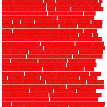
পোশাক খাতে উদ্বেগের সৃষ্টি করেছে
গ্রেফতার
ঘন কুয়াশায় বেড়েছে শীতের অনুভূতি
ঘন
ঘন আঙুল মটকালে হতে পারে যে ক্ষতি
ঘরে বসেই ভ্রুর আকার ঠিক করার সহজ পদ্ধতি
ঘাড় ব্যথা কমানোর জন্য সহজ ব্যায়াম
ঘূর্ণিঝড়
ঘূর্ণিঝড় দানা
চট্টগ্রামে আইনজীবী হত্যায়
: যৌথ বাহিনীর অভিযানে গ্রেপ্তার ২০
চট্টগ্রামে ছিনতাইয়ের আতঙ্ক
চট্টগ্রামের
টেরিবাজারে পোশাকের গুদামে আগুন লাগার ঘটনা
চলতি মাসেই হবে প্রথম চন্দ্র ও
সূর্যগ্রহণ
চাকরি
চাকরির খবর
চামড়ার মানিব্যাগ আসল কি না কীভাবে বুঝবেন?
চারপাশের
বাস্তবতা বদলে দিচ্ছে যে জনপ্রিয় প্রযুক্তিগুলো
চিন্ময় কৃষ্ণ দাস
চীনে নতুন ভাইরাসের
প্রাদুর্ভাব
চীনে প্রবীণদের যত্নে এআই প্রযুক্তির দিকে ঝুঁকছে সরকার
চীনের নতুন
জ্বালানির উৎস থেকে ৬০ হাজার বছরের বিদ্যুতের চাহিদা পূরণ হবে
চীনের মতে
চুরির
স্থান স্বরাষ্ট্র উপদেষ্টা লেফটেন্যান্ট জেনারেল (অব.) মো. জাহাঙ্গীর আলম চৌধুরীর বাসা
থেকে এক কিলোমিটারের মধ্যে।
চুল বড় করার জন্য সেরা তেল
চৌদ্দগ্রামে বন্ধুর প্রেমে
সহায়তার জন্য স্কুলছাত্রকে পিটুনি
ছাত্রদের নতুন দল গঠনে শেষ মুহূর্তেও সঙ্কট কাটেনি
ছিল অন্য সংক্রমণও"
ছেলে ক্রিকেটার হোক চান না উমর আকমল
ছেলেদের জন্য কোন
পোশাকটি মানানসই?
ছেলেদের জন্য সানস্ক্রিন ক্রিম ব্যবহার
ছেলেদের পছন্দের আধুনিক
ফ্যাশন
ছেলেদের ফ্যাশন টিপস
ছোলা খাওয়ার উপকারিতা
জনতা মাদ্রাসাশিক্ষককে
অশোভন কাজের অভিযোগে পুলিশের হাতে সোপর্দ করল
জমিয়তে উলামায়ে ইসলাম
বাংলাদেশ ও এবি পার্টি মনে করে যে
জম্মু–কাশ্মীরে অশান্তির নতুন তরঙ্গ
জরায়ুমুখ
ক্যানসার প্রতিরোধ
জলবায়ু পরিবর্তন খরার তীব্রতা ও বিস্তৃতি বাড়িয়ে দিচ্ছে
জলাতঙ্ক
টিকা
জাতীয় দলে ফিরছেন তামিম!
জাতীয় নাগরিক কমিটির আহ্বায়ক
জাতীয় নাগরিক
পার্টিকে ‘কিংস পার্টি’ বলা হচ্ছে কেন?
জাতীয় নাগরিক পার্টির নেতৃত্বে যারা
জাতীয় নির্বাচন
২০২৫ সালের শেষে অনুষ্ঠিত হতে পারে: প্রধান উপদেষ্টা
জাতীয় পার্টির চেয়ারম্যান জি এম
কাদের মন্তব্য করেছেন
জানলে অবাক হবেন
জানালেন বিজ্ঞানীরা"
জানালেন সুনিতা
জামায়াত ও অন্যান্য দলের প্রতিক্রিয়া''
জামায়াতে ইসলামী বাংলাদেশের নায়েবে আমির
সৈয়দ আবদুল্লাহ মুহাম্মদ তাহের বলেছেন
জামায়াতে ইসলামীর আমির শফিকুর রহমান
বলেছেন
জামালপুরের ইসলামপুর উপজেলায় স্ত্রী তিথী বেগমকে (২৩) হত্যার দায়ে আহসান