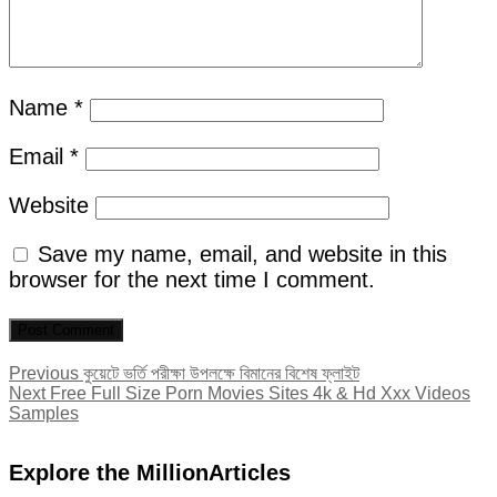
Name
*
Email
*
Website
Save my name, email, and website in this
browser for the next time I comment.
Post
Previous
Previous
কুয়েটে ভর্তি পরীক্ষা উপলক্ষে বিমানের বিশেষ ফ্লাইট
Next
post:
Next
Free Full Size Porn Movies Sites 4k & Hd Xxx Videos
navigation
post:
Samples
Explore the MillionArticles