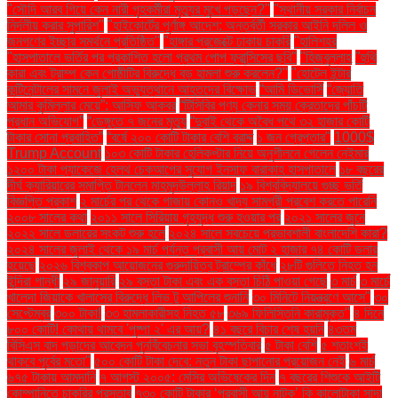
"সৌদি আরব গিয়ে কেন নারী গৃহকর্মীরা মৃত্যুর মুখে পড়ছেন?"
"স্থানীয় সরকার নির্বাচন
নির্দলীয় করার সুপারিশ"
"হাইকোর্টের পূর্ণাঙ্গ আদেশ: অন্তর্বর্তী সরকার আইনি দলিল ও
জনগণের ইচ্ছার সমর্থনে প্রতিষ্ঠিত"
"হাঙ্গার প্রজেক্টে ঢাকায় চাকরি
"হালিশহর
"হাসপাতালে ভর্তির পর প্রকাশিত হলো প্রথম পোপ ফ্রান্সিসের ছবি"
"হিজবুল্লাহ
"হুথি
কারা এবং ট্রাম্প কেন গোষ্ঠীটির বিরুদ্ধে বড় হামলা শুরু করলেন?"
"হোটেল ইন্টার
কন্টিনেন্টালের সামনে জুলাই অভ্যুত্থানে আহতদের বিক্ষোভ
“আমি ডিভোর্সি
“জ্যোতি
আমার কুমিল্লার মেয়ে”: আসিফ আকবর
“টিসিবির পণ্য কেনার সময় ক্রেতাদের পাঁচটি
প্রধান অভিযোগ”
“ডেঙ্গুতে ৭ জনের মৃত্যু
“দুবাই থেকে অবৈধ পথে ৩২ হাজার কোটি
টাকার সোনা প্রবাহিত”
“বর্ষে ২০০ কোটি টাকার বেশি বরাদ্দ
১ জন গ্রেপ্তার"
1000$
Trump Account
১০৩ কোটি টাকার হেলিকপ্টার নিয়ে অনুশীলনে গেলেন নেইমার
১২০০ টাকা প্যাকেজে হেলথ চেকআপের সুযোগ ইনসাফ বারাকাহ হাসপাতালে
১৮ বছরের
দীর্ঘ ক্যারিয়ারের সমাপ্তি টানলেন মাহমুদউল্লাহ রিয়াদ
১৯ বিশ্ববিদ্যালয়ে গুচ্ছ ভর্তি
বিজ্ঞপ্তি প্রকাশ
২ মার্চের পর থেকে গাজায় কোনও খাদ্য সামগ্রী প্রবেশ করতে পারেনি
২০০৮ সালের কথা
২০১১ সালে সিরিয়ায় গৃহযুদ্ধ শুরু হওয়ার পর
২০২১ সালের জুনে
২০২২ সালে ডলারের সংকট শুরু হলে
২০২৪ সালে সবচেয়ে প্রভাবশালী বাংলাদেশি কারা?
২০২৪ সালের জুলাই থেকে ১৯ মার্চ পর্যন্ত প্রবাসী আয় মোট ২ হাজার ৭৪ কোটি ডলার
হয়েছে
২০২৬ বিশ্বকাপ আয়োজনের গুরুদায়িত্ব ট্রাম্পের কাঁধে
২৮টি গুলিতে নিহত হন
ইন্দিরা গান্ধী
২৯ জানুয়ারি
২৯ বস্তা টাকা এবং এক বস্তা চিঠি পাওয়া গেছে
৩ মার্চ
৩ মার্চে
খালেদা জিয়াকে খালাসের বিরুদ্ধে লিভ টু আপিলের শুনানি
৩০ মিনিটে নিয়ন্ত্রণে আসে"
৩০
সেপ্টেম্বর
৩০০ টাকা!
৩৩ হামলাকারীসহ নিহত ৫৮
৩৬৯ ফিলিস্তিনি কারামুক্ত"
৪ দিনে
৮০০ কোটি! কোথায় থামবে 'পুষ্পা ২' এর আয়?
৪১ বছরে বিচার শেষ হয়নি
৪৩তম
বিসিএস বাদ পড়াদের আবেদন পুনর্বিবেচনার সভা বৃহস্পতিবার
৫ টাকা বেশি
৫ শতাংশই
থাকবে পূর্বের মতো"
৫০০ কোটি টাকা দেবে: নতুন টাকা ছাপানোর প্রয়োজন নেই
৬ মার্চ
৬৭৫ টাকায় আমদানি
৭ আগস্ট ২০০৫: মেসির অভিষেকের দিন
৭ বছরের শিশুকে আইটি
কোম্পানিতে চাকরির প্রস্তাব
৭৩০ কোটি টাকার ‘প্রবাসী আয় নাটক’ কি কালোটাকা সাদা