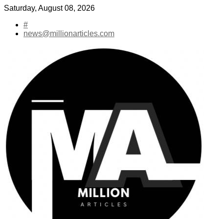
Skip
Saturday, August 08, 2026
to
#
content
news@millionarticles.com