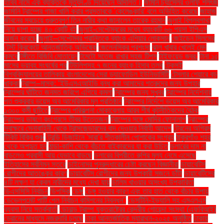
হাবিব নামে এক ব্যক্তিকে মৃত্যুদণ্ড দিয়েছেন আদালত।
জার্মান চ্যান্সেলর ওলাফ শলৎজ
জার্মানি ট্রাম্পের গাজা খালি করার প্রস্তাবকে 'কেলেঙ্কারি' বলে অভিহিত করেছে
জাহাজ
জীবনের সবচেয়ে গুরুত্বপূর্ণ তিন নারীর কথা জানালেন তারেক রহমান
জুলাই বিপ্লবগাথা
নিয়ে ছাপা হচ্ছে ৪০ কোটি বই
জুলাই-সেপ্টেম্বরের মধ্যে ব্যাংকটি ৬৬ পয়সা ইপিএস
অর্জন করেছে
জুলাই–সেপ্টেম্বর প্রান্তিকে ব্যাংক এশিয়ার লোকসান
জেইডেন সিলসের
টেস্ট ক্রিকেটে আন্তর্জাতিক অভিষেক
জেলেনস্কির প্রশংসা
ঝাল খাবার খেলেই মেদ
কমবে
টঙ্গীতে বিজিবি মোতায়েন
টমেটো সতেজ রাখার সহজ টিপস
টাইফয়েড জ্বর:
টানা ১৫
মাসের ভয়াবহ সংঘর্ষের পর
টিউলিপসহ ৭ জনের ব্যাংক হিসাব তলব
টেকসই
বিশ্ববিদ্যালয়ের তালিকায় বাংলাদেশের সেরা ড্যাফোডিল ইউনিভার্সিটি
টেসলার শেয়ারে বড়
ধাক্কা
ট্রাম্প–মাস্ক: ‘ইউএসএআইডি বন্ধ করা আমাদের শত্রুদের জন্য উপহার
ট্রাম্পের ঘাঁটিতে জনমত জরিপে এগিয়ে কমলা
ট্রাম্পের জন্য সুখবর
ট্রাম্পের নির্দেশনায়
গত শুক্রবার ভয়েস অব আমেরিকার মূল প্রতিষ্ঠান
ট্রাম্পের নির্দেশে ভয়েস অব আমেরিকার
১৩০০ কর্মী ছুটিতে
ট্রাম্পের পরিকল্পনা মোকাবেলায় আরব শীর্ষ কূটনীতিকদের বৈঠক
ট্রাম্পের ভাষণে কংগ্রেসে তীব্র উত্তেজনা
ট্রাম্পের সঙ্গে মোদির ফোনালাপ
ট্রাম্পের
স্বাক্ষরে সেনাবাহিনী থেকে ট্রান্সজেন্ডারদের বাদ দেওয়ার নির্বাহী আদেশ
ট্রেনের অগ্রিম
টিকিট বিক্রি শুরু
ট্রেন্ডি ডিজাইনে 'সারা'র শীতকালীন পোশাকের সংগ্রহ
ঠাকুরগাঁও শহর
থেকে অপহৃত হন
ঠান্ডা-কাশি থেকে বাঁচতে বাইকারদের যা করা উচিত
ডলারের দাম না
বাড়লেও প্রবাসী আয় যেভাবে বাড়ছে
ডলারের বিপরীতে রুপির মূল্য নেমে এসেছে
ইতিহাসের সর্বনিম্ন স্তরে
ডাইনোসর পুনরুদ্ধারের চেষ্টা করছেন বিজ্ঞানীরা
ডায়াবেটিস
রোগীদের আতঙ্কের কারণ
ডায়াবেটিস রোগীদের জন্য উপকারী সজনে ডাঁটা
ডায়াবেটিসের
৪টি লক্ষণ যা কেবল নারীদের মধ্যে দেখা যায়
ডালিম খাওয়ার অসংখ্য উপকারিতা
ডিএসসিসি নির্বাচন
ডিপসিক
ডেঙ্গু
ডেঙ্গু হওয়ার কারণ এবং তার হাত থেকে বাঁচার উপায়
ডেভেলপমেন্ট পার্টি পেল নির্বাচন কমিশনের নিবন্ধন"
ডেসটিনি-ইভ্যালি সহ এমএলএম
ব্যবসা নিয়ে সতর্কবার্তা
ডোনাল্ড ট্রাম্প যুক্তরাষ্ট্রের কেন্দ্রীয় গোয়েন্দা সংস্থা (এফবিআই)
ড্রোনের মাধ্যমে নজরদারি চলছে
ঢাকা আন্তর্জাতিক ম্যারাথন-২০২৫ অনুষ্ঠিত
ঢাকায়