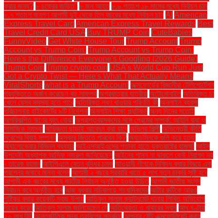
করার জন্য?
৮ চক্রের জড়িত"
৮ জন আহত
৮.৬ শতাংশ ১৮ মাসের মধ্যে নির্বাচন চান
৮.৭ শতাংশ জনগণ আগামী দুই থেকে তিন বছরের মধ্যে নির্বাচন চান
AI
American
Express Travel Card
American Express Travel Rewards
Best
Travel Credit Card USA
Buy TRUMP Coin
CuteBabies
FunnyVideo
Get White House Tour
Trump Account
Trump
Account vs Trump Coin:
Trump Account vs Trump Coin:
Here's the Difference Everyone's Googling (2026 Guide)
Trump Coin
Trump crypto coin
USA's World Cup Run Just
Got a Crypto Twist — Here's What That Actually Means
ViralShorts
what is a Trump Account
অক্সফোর্ডের বিজ্ঞানীরা টেলিপোর্টেশন
প্রযুক্তিতে অর্জন করেছেন বড় সাফল্য
অগ্রযাত্রার যাত্রীরা
অটোমোবাইল
অতিরিক্ত চা
খেলে যেসব সমস্যা হতে পারে
অতিরিক্ত লবণ খাওয়ার পরিণতি কী
অনলাইন ব্যবসা
পরিচালনায় হাইকোর্টের ৯টি নির্দেশনা
অনলাইন শিক্ষা প্ল্যাটফর্ম
অন্য দিনের মতোই
অপরিকল্পিত ঋণের বৃহৎ বোঝা
অপ্রাপ্তবয়স্কদের সঙ্গে প্রেমের সম্পর্ক: আইনি বাধা ও
সামাজিক সমস্যা
অভিজ্ঞতা ছাড়াই আবেদন করা যাবে
অভিনয় শিল্পী
অভিনেত্রী কীর্তি
সুরেশের বিবাহ সম্পন্ন
অস্কার জিততে পারবেন কি?
অ্যাডমিনকে গুলি করে হত্যা
অ্যালোভেরার বিভিন্ন ব্যবহার
আইএসআইএসের পতাকা হাতে যুক্তরাষ্ট্রে হামলা!
আইন
উপদেষ্টা অধ্যাপক আসিফ নজরুল জানিয়েছেন
আইনের শাসন না থাকলে কেউ নিরাপদ নয়
- তারেক রহমান
আইপিএলে বেতন বৃদ্ধির চমক
আওয়ামী লীগকে নিষিদ্ধ করার বিষয়ে এক
প্রশ্নের জবাবে মান্না বলেন
আগামী ২ বছরে সরকারি খাতে ৫ লাখ নতুন চাকরি সৃষ্টি হবে
আগামী এক বছরের মধ্যে জাতীয় নির্বাচন অনুষ্ঠিত হওয়া উচিত
আগামী জাতীয় সংসদ
নির্বাচন কবে অনুষ্ঠিত হবে
আজ বুধবার সচিবালয়ে সাংবাদিকদের
আটার রুটিকে আরও
পুষ্টিকর করার কয়েকটি সহজ উপায়
আতিকুল সালাম ক্যান্টনমেন্ট থানায় লিখিত অভিযোগ
দায়ের করেন
আতিকুল সালাম জানিয়েছেন যে
আতিথেয়তা ও খাবারের স্বাদ
আধ ঘণ্টায়
২০ লাখ হিট
আন্তর্জাতিক মুদ্রা তহবিলের সতর্কতা
আপনার ঠোঁট এক্সফোলিয়েট করার