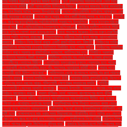
তাঁর স্বামীর বিরুদ্ধে দুদকের মামলা দায়ের"
"দুই প্ল্যাটফর্মের সমানসংখ্যক নেতা নিয়ে
নতুন দলের কমিটি
"দুটি আলংকারিক উদ্ভিদের বিবরণ"
"দুদকের মামলায় ইয়াবা ব্যবসায়ীর
৭৬ লাখ টাকার অবৈধ সম্পদ উদ্ধারের দাবি
"দেশে এইচএমপিভি ভাইরাসে আক্রান্ত এক
নারী মৃত্যুবরণ করেছেন
"দেশে বছরে প্রায় ৩ লাখ কোটি টাকার শুল্ক ও কর ছাড়"
"নওগাঁয়
১৬ বছর পর ছাত্রশিবিরের প্রতিষ্ঠাবার্ষিকী প্রকাশ্যে উদযাপিত"
"নতুন ছাত্রসংগঠনের
যাত্রা শুরু
"নর্থ মেসিডোনিয়ার নৈশক্লাবে অগ্নিকাণ্ড
"নাটোরে যুবলীগ নেতাকে পিটুনি
দিয়ে পুলিশে সোপর্দ করল ছাত্র-জনতা"
"নানা পদক্ষেপ সত্ত্বেও চীনের তরুণ-তরুণীরা
বিয়ের প্রতি আগ্রহ হারাচ্ছে"
"নিভৃতপল্লির নারীদের তৈরি জুতা পাচ্ছে আন্তর্জাতিক
বাজারে"
"নির্বাচন নিয়ে বিতর্ক করছে একটি রাজনৈতিক দল: রিজভী"
"নির্বাচনের তারিখ
রাজনৈতিক দলগুলোর চাওয়ার ভিত্তিতে নির্ধারিত হবে: প্রেস সচিব"
"নির্বাচনের সময়সীমা
নির্ধারণ করবে সরকার ও রাজনৈতিক দলগুলো: জাতিসংঘের দূত"
"নির্বাচিত সরকারই
সর্বোত্তম সরকার: মির্জা ফখরুল"
"নিষিদ্ধ ঘোষণার পর ভোরবেলায় ঢাকার রাস্তায়
ছাত্রলীগের নেতাদের মিছিল"
"নেতানিয়াহু যুক্তরাজ্যে ঢুকলে গ্রেপ্তার হতে পারেন
"নোয়াখালী জেলা বিএনপির নতুন পাঁচ সদস্যের আহ্বায়ক কমিটি গঠন"
"পদ্মার পাড়ে
অস্থায়ী হাটে ইলিশ বেচাকেনা"''
"পাকিস্তান থেকে বাংলাদেশে আসার পর রুনা লায়লার
সম্মুখীন বাধার"
"পাগলা মসজিদে এক বস্তা চিঠি:
"পাবনার শুঁটকি রপ্তানি হচ্ছে বিদেশে"
"পুতিনের নতুন ধরনের আরও শক্তিশালী ক্ষেপণাস্ত্র ব্যবহারের হুমকি"
"পৃথিবীর
অভ্যন্তরীণ কেন্দ্রের আকৃতি বদলাচ্ছে"
"প্রধান উপদেষ্টা: সরকার এ বছরের শেষ নাগাদ
নির্বাচন আয়োজন করবে"
"প্রবল ঘূর্ণিঝড় 'দানা' আসন্ন: বাংলাদেশের জন্য ঝুঁকির
পর্যবেক্ষণ"
"প্রেস সচিব: সচিবালয়ে সাংবাদিকদের প্রবেশাধিকার সীমিত করা হয়েছে"
"ফিফা ও খেলোয়াড়-ক্লাবের সংঘাত
"ফ্যাসিবাদের পক্ষে লিখতে ব্যবহৃত কলম ভেঙে
দেওয়া হবে: হাসনাত আবদুল্লাহ"
"বইমেলায় ‘মবের’ মতো উসকানিমূলক পরিস্থিতি কেন
সৃষ্টি হলো
"বঙ্গোপসাগরে মাছ ধরার সময় মিয়ানমারের নৌবাহিনীর হাতে আটক ৫৬ জেলে"
"বছরের পর বছর মনে রাখা হবে তোমার অর্জন" – মুশফিককে নিয়ে তামিম
"বরিশাল শিক্ষা
বোর্ডে পাসের হার এবং জিপিএ-৫ বৃদ্ধির খবর"
"বাজারে উন্মোচন হলো সিটি গ্রুপের নতুন