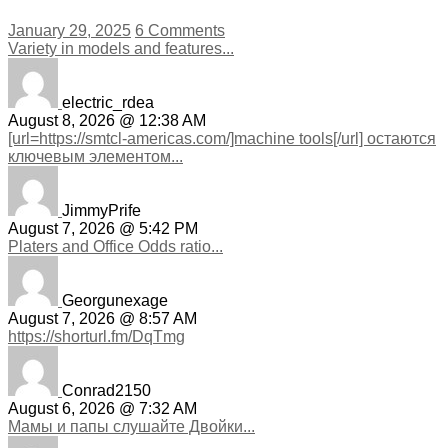
January 29, 2025
6 Comments
Variety in models and features...
electric_rdea
August 8, 2026 @ 12:38 AM
[url=https://smtcl-americas.com/]machine tools[/url] остаются
ключевым элементом...
JimmyPrife
August 7, 2026 @ 5:42 PM
Platers and Office Odds ratio...
Georgunexage
August 7, 2026 @ 8:57 AM
https://shorturl.fm/DqTmg
Conrad2150
August 6, 2026 @ 7:32 AM
Мамы и папы слушайте Двойки...