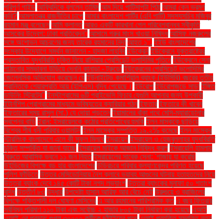
পরিপূর্ণ গাইড
আফ্রিদিকে বললেন তামিম
আম দিয়ে পাটিসাপটা পিঠা
আমরা কেন ভ্রমণ
করি?
আমলাতন্ত্র রাজনীতির চাপে
আমার বাংলাদেশ পার্টির (এবি পার্টি) সদস্যসচিব মজিবুর
রহমান মঞ্জু বলেছেন
আমি ক্লান্ত
আরও একটি কারখানা পেল পরিবেশবান্ধব স্বীকৃতি
আসকের উদ্বেগ: ঢাকা প্রতিবেদন"
আসামে গরুর মাংস খাওয়া নিষিদ্ধ
আসিফ নজরুলের
সঙ্গে অশোভন আচরণের জন্য তারেক রহমানের নিন্দা
আহত ১".
ইইউ বাংলাদেশের
সংস্কার উদ্যোগে সমর্থন জানালেন - হাদজা লাহবিব
ইউক্রেন
ইউক্রেনে যুক্তরাষ্ট্রের
প্রস্তাবিত যুদ্ধবিরতি চুক্তি নিয়ে রাশিয়ার প্রেসিডেন্ট ভ্লাদিমির পুতিনে
ইউক্রেনে সেনা
পাঠানোর সম্ভাবনা উড়িয়ে দেননি কানাডা - ট্রুডো
ইউক্রেনের প্রেসিডেন্ট ভলোদিমির
জেলেনস্কি অভিযোগ করেছেন যে
ইউনাইটেড কমার্শিয়াল ব্যাংক (ইউসিবি) বছরের তৃতীয়
প্রান্তিকে শেয়ারপ্রতি আয় (ইপিএস) বৃদ্ধি পেয়েছে।
ইউরোপ
ইউরোপজুড়ে সাড়া
ইঙ্গিত
ডাউনিং স্ট্রিটের"
ইনস্টাগ্রামের ৬টি প্রাইভেসি ফিচার যেগুলি আপনার জন্য উপকারী
ইন্টার্নশিপ প্রোগ্রামের মাধ্যমে ভবিষ্যতের ক্যারিয়ার গঠন
ইফতার
ইফতারে কী খাবেন
ইফতারের সময় রাসুল (সা.) যে দোয়া পড়তেন
ইয়ামালের বাঁকা পথে মেসি-ম্যারাডোনার
স্বপ্নের বাড়ি
ইরান: ইসরায়েলকে কঠোর প্রতিশোধের হুমকি
ইলন মাস্ককে ছাড়িয়ে
বিশ্বের শীর্ষ ধনী পরিবার ওয়ালটন
ইলন মাস্কের সম্পত্তি ১৯.২% কমেছে
ইলন মাস্কের
স্টারলিংক বাংলাদেশে এলে কী সুফল মিলবে
ইসরায়েল
ইসরায়েল ও হেজবুল্লাহর যুদ্ধবিরতি
চুক্তি সম্পর্কিত যা জানা যাচ্ছে
ইসরায়েল মাইকে আজান নিষিদ্ধ করল
ইসরায়েলি হামলায়
বৈরুতে আবাসিক ভবনে ১১ জন নিহত
ইসরায়েলের সাবেক সেনা: 'গাজায় যা করেছি
উইন্ডিজের বিপক্ষে বড় হার বাংলাদেশের
উড়িরচরে পরিবার কল্যাণকেন্দ্র পরিণত হয়েছে
পুলিশ ফাঁড়িতে
উত্তর মেসিডোনিয়ায় নৈশ ক্লাবে ভয়াবহ আগুনের ঘটনায় হতাহতদের নিয়ে
উত্তরা ব্যাংক দেবে ১৪৫ কোটি টাকা নগদ লভ্যাংশ
উত্তরা ব্যাংকের মুনাফা ৫০ শতাংশ
বৃদ্ধি
উত্তীর্ণ ৮৩
উদ্ধার
উপদেষ্টা হাসান আরিফ আর বেঁচে নেই
উরুগুয়ে ও ব্রাজিলের
বিপক্ষে শক্তিশালী দল ঘোষণা মেসিদের
এ আর রহমানের পারিশ্রমিক কত
এ বছর ফিতরার
সর্বনিম্ন পরিমাণ ১১০ টাকা এবং সর্বোচ্চ ২ হাজার ৮০৫ টাকা নির্ধারণ করা হয়েছে
এআই
এআই এর প্রভাব: গুগল ৩০০০০ কর্মীকে ছাঁটাইয়ের পথে
এআই প্রযুক্তি সম্বলিত নতুন