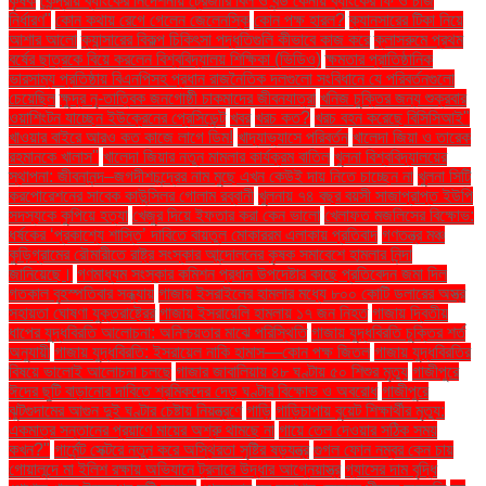
কৃষক
কেন্দ্রীয় ব্যাংকের নির্দেশনায় ট্রেজারি বিল ও বন্ড কেনায় ব্যাংকের ফি ও চার্জ
নির্ধারণ"
কোন কথায় রেগে গেলেন জেলেনস্কি
কোন পক্ষ হারল?
ক্যানসারের টিকা নিয়ে
আশার আলো
ক্যান্সারের বিকল্প চিকিৎসা পদ্ধতিগুলি কীভাবে কাজ করে
ক্লাসরুমে প্রথম
বর্ষের ছাত্রকে বিয়ে করলেন বিশ্ববিদ্যালয় শিক্ষিকা (ভিডিও)
ক্ষমতার প্রাতিষ্ঠানিক
ভারসাম্য প্রতিষ্ঠায় বিএনপিসহ প্রধান রাজনৈতিক দলগুলো সংবিধানে যে পরিবর্তনগুলো
চেয়েছিল
ক্ষুদ্র নৃ-তাত্বিক জনগোষ্ঠী চাকমাদের জীবনযাত্রা
খনিজ চুক্তির জন্য শুক্রবার
ওয়াশিংটন যাচ্ছেন ইউক্রেনের প্রেসিডেন্ট
খবর
খরচ কত?
খরচ বহন করেছে বিসিসিআই"
খাওয়ার বাইরে আরও কত কাজে লাগে ডিম!
খাদ্যাভ্যাসে পরিবর্তন
খালেদা জিয়া ও তারেক
রহমানকে খালাস''
খালেদা জিয়ার নতুন মামলার কার্যক্রম বাতিল
খুলনা বিশ্ববিদ্যালয়ের
স্থাপনা: জীবনানন্দ–জগদীশচন্দ্রের নাম মুছে এখন কেউই দায় নিতে চাচ্ছেন না
খুলনা সিটি
করপোরেশনের সাবেক কাউন্সিলর গোলাম রব্বানী
খুলনায় ৭৪ বছর বয়সী সাজাপ্রাপ্ত ইউপি
সদস্যকে কুপিয়ে হত্যা
খেজুর দিয়ে ইফতার করা কেন ভালো
খেলাফত মজলিসের বিক্ষোভ:
ধর্ষকের ‘প্রকাশ্যে শাস্তি’ দাবিতে বায়তুল মোকাররম এলাকায় প্রতিবাদ
গণতন্ত্র মঞ্চ
কুড়িগ্রামের রৌমারীতে রাষ্ট্র সংস্কার আন্দোলনের কৃষক সমাবেশে হামলার নিন্দা
জানিয়েছে।
গণমাধ্যম সংস্কার কমিশন প্রধান উপদেষ্টার কাছে প্রতিবেদন জমা দিল
গতকাল বৃহস্পতিবার সন্ধ্যায়
গাজায় ইসরাইলের হামলার মধ্যে ৮০০ কোটি ডলারের অস্ত্র
সহায়তা ঘোষণা যুক্তরাষ্ট্রের
গাজায় ইসরায়েলি হামলায় ১৭ জন নিহত
গাজায় দ্বিতীয়
ধাপের যুদ্ধবিরতি আলোচনা: অনিশ্চয়তার মাঝে পরিস্থিতি
গাজায় যুদ্ধবিরতি চুক্তির শর্ত
অনুযায়ী
গাজায় যুদ্ধবিরতি: ইসরায়েল নাকি হামাস—কোন পক্ষ জিতল
গাজায় যুদ্ধবিরতির
বিষয়ে ভালোই আলোচনা চলছে
গাজার জাবালিয়ায় ৪৮ ঘণ্টায় ৫০ শিশুর মৃত্যু
গাজীপুরে
ঈদের ছুটি বাড়ানোর দাবিতে শ্রমিকদের দেড় ঘণ্টার বিক্ষোভ ও অবরোধ
গাজীপুরে
ঝুটগুদামের আগুন দুই ঘণ্টার চেষ্টায় নিয়ন্ত্রণে
গাড়ি
গাড়িচাপায় বুয়েট শিক্ষার্থীর মৃত্যু:
একমাত্র সন্তানের প্রয়াণে মায়ের অশ্রু থামছে না
গায়ে তেল দেওয়ার সঠিক সময়
কখন?"
গার্মেন্ট সেক্টরে নতুন করে অস্থিরতা সৃষ্টির ষড়যন্ত্র
গুগল ফোন নম্বর কেন চায়
গোয়ালন্দে মা ইলিশ রক্ষায় অভিযানে ট্রলারে উদ্ধার আগ্নেয়াস্ত্র
গ্যাসের দাম বৃদ্ধি