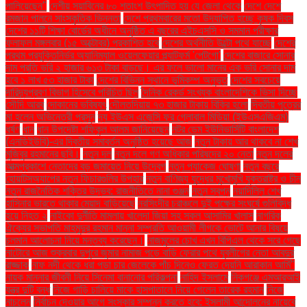
পালিয়েছেন"
দেশীয় সয়াবিনের ৮০ শতাংশ উৎপাদিত হয় যে জেলা থেকে
দেশে দেশে
রমজান পালনে সাংস্কৃতিক ভিন্নতা
দেশে প্রথমবারের মতো উদযাপিত হচ্ছে কৃষক দিবস
দেশের ১১টি শিক্ষা বোর্ডের অধীনে অনুষ্ঠিত এ বছরের এইচএসসি ও সমমান পরীক্ষার
ফলাফল মঙ্গলবার (১৫ অক্টোবর) প্রকাশিত হবে
দেশের অর্থনীতি উল্টো পথে যাচ্ছে
দেশের
প্রথম প্রযুক্তিনির্ভর অ্যানিম্যাল ওয়েলফেয়ার প্ল্যাটফর্ম 'পেটগো'
দেশের বাজারে সোনার
দাম প্রতি ভরি ২ হাজার ৬১৩ টাকা বাড়ছে। এর ফলে ভালো মানের এক ভরি সোনার দাম
হবে ১ লাখ ৫৩ হাজার টাকা
দেশের বিভিন্ন স্থানে ভূমিকম্প অনুভূত
দেশের সবচেয়ে
দারিদ্র্যপ্রবণ বিভাগ হিসেবে পরিচিত ছিল
দৈনিক রেকর্ড সংখ্যক বাংলাদেশিকে ভিসা দিচ্ছে
সৌদি আরব
দোকানের ভবিষ্যৎ
দৌলতদিয়ায় ৭৩ হাজার টাকায় বিক্রি হলো
দ্বিতীয় পুত্রের
মা হলেন অভিনেত্রী প্রসূন
দ্য ইউএস এজেন্সি ফর গ্লোবাল মিডিয়া (ইউএসএজিএম)
ধর্ষণ
ধান
ধান উপদেষ্টা শফিকুল আলম জানিয়েছেন
নটর ডেম ইউনিভার্সিটি বাংলাদেশ
(এনডিইউবি)-এর দ্বিতীয় সমাবর্তন অনুষ্ঠিত হয়েছে আজ
নতুন টাকায় আর থাকবে না শেখ
মুজিবুর রহমানের ছবি।
নতুন দল
নতুন দলে গণ অধিকার পরিষদের ২০ নেতা
নতুন দলের
আত্মপ্রকাশে নেতাদের বড় জমায়েত নিয়ে উদ্বেগ
নতুন প্যাকেজ ঘোষণা
নতুন বছরে
হোয়াটসঅ্যাপের নতুন ফিচারগুলির উপহার
নতুন বাণিজ্য যুদ্ধের মুখোমুখি যুক্তরাষ্ট্র ও চীন
নতুন রাজনৈতিক শক্তির উদ্ভব: রাজনীতিতে নানা গুঞ্জন
নতুন স্বপ্ন
নয়াদিল্লি শেখ
হাসিনার ভারতে থাকার মেয়াদ বাড়িয়েছে
নরসিংদীর চরাঞ্চলে দুই পক্ষের সংঘর্ষে গুলিবিদ্ধ
হয়ে নিহত ২
নাইকো দুর্নীতি মামলায় খালেদা জিয়া সহ সকল আসামির খালাস
নাগরিক
ঐক্যের সভাপতি মাহমুদুর রহমান মান্না সম্প্রতি আওয়ামী লীগকে ভোটে আনার বিষয়ে
চলমান আলোচনা নিয়ে মন্তব্য করেছেন।
নাজমুলের চোখ এখন বিপিএল থেকে সরে গেছে
নাটোরে আজ শুক্রবার দুপুরে জুমার নামাজ পড়ে বাড়ি ফেরার পথে যুবলীগের নেতা আবদুর
রাজ্জাক
নাফ নদী থেকে ধরা পড়া চার জেলেকে পাঁচ দিনেও ফেরত দেয়নি আরাকান আর্মি"
নায়ক মান্নার জীবনী নিয়ে সিনেমা বানানোর পরিকল্পনা
নাহিদ ইসলামে
নিকগঞ্জে এমআরআই
যন্ত্র দুটি বন্ধ
নিজে গাড়ি চালিয়ে মাকে হাসপাতালে নিয়ে গেলেন তারেক রহমান
নিজে
নাচলেন
নির্বাচন দেওয়ার আগে সংস্কার সম্পন্ন করতে হবে: ইসলামী আন্দোলনের নায়েবে