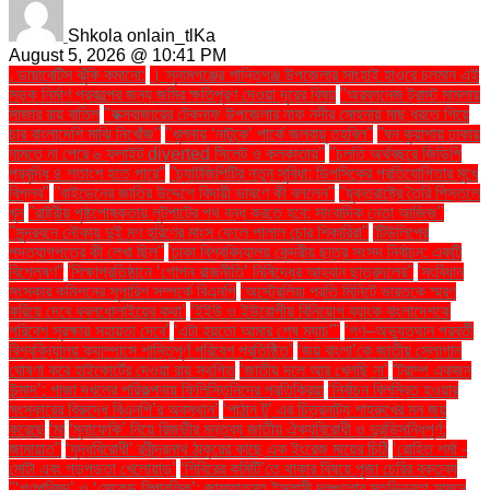
Shkola onlain_tlKa
August 5, 2026 @ 10:41 PM
. ডায়াবেটিস ঝুঁকি কমানো:
। সুনামগঞ্জের শান্তিগঞ্জ উপজেলার সাংহাই হাওরে চলমান এই
সড়ক নির্মাণ প্রকল্পের জন্য জমির ক্ষতিপূরণ দেওয়া দূরের বিষয়
''অরফানেজ ট্রাস্ট মামলায়
সাজার রায় বাতিল
''কক্সবাজারের টেকনাফ উপজেলার নাফ নদীর মোহনায় মাছ ধরতে গিয়ে
চার বাংলাদেশি মাঝি নিখোঁজ''
''খুলনায় ‘নাটুকে’ পার্কে জলবায়ু তহবিল''
''ঘন কুয়াশায় ঢাকায়
নামতে না পেরে ৬ ফ্লাইট diverted সিলেট ও কলকাতায়''
''চলতি অর্থবছরে জিডিপি
প্রবৃদ্ধি ৪ শতাংশ হতে পারে''
''চ্যাটজিপিটির নতুন সুবিধা: ডিপসিকের প্রতিযোগিতার মুখে
বিপ্লব''
''বাইডেনের জাতির উদ্দেশে বিদায়ী ভাষণে কী বললেন''
''যুক্তরাষ্ট্রে তৈরি পিস্তলে
খুন
''রাষ্ট্রীয় পৃষ্ঠপোষকতায় লুটপাটের পথ বন্ধ করতে হবে: সাংবাদিক নেতা আজিজ"
''সুন্দরবনে নৌকায় দুই মণ হরিণের মাংস ফেলে পালাল চোর শিকারিরা''
'টিউলিপের
পদত্যাগপত্রে কী লেখা ছিল''
'ঢাকা বিশ্ববিদ্যালয় কেন্দ্রীয় ছাত্র সংসদ নির্বাচন: একটি
বিশ্লেষণ''
'শিক্ষাপ্রতিষ্ঠানে ‘গোপন রাজনীতি’ নিষিদ্ধের আহ্বান ছাত্রদলের''
'সংবিধান
সংস্কার কমিশনের সুপারিশ সম্পর্কে বিএনপি
‘অস্ট্রেলিয়া প্রতি মিনিটে ভারতকে স্মরণ
করিয়ে দেবে ধবলধোলাইয়ের কথা’
‘ইইউ ও ইউরোপীয় বিনিয়োগ ব্যাংক বাংলাদেশকে
পরিবেশ সুরক্ষায় সহায়তা দেবে’
‘এটা হয়তো আমার শেষ ম্যাচ’"
‘গণ–অভ্যুত্থান পরবর্তী
বিশ্ববিদ্যালয় ক্যাম্পাসে শান্তিপূর্ণ পরিবেশ প্রতিষ্ঠিত’
‘জয় বাংলা’কে জাতীয় স্লোগান
ঘোষণা করে হাইকোর্টের দেওয়া রায় স্থগিত
‘জাতীয় দলে আর খেলছি না’
‘ট্রাম্প একজন
উন্মাদ’: গাজা দখলের পরিকল্পনায় ফিলিস্তিনিদের প্রতিক্রিয়া
‘নির্বাচন বিলম্বিত হওয়ার
সংস্কারের বিরুদ্ধে বিএনপি’র অবস্থান’
‘পাঠান টু’ এর চিত্রনাট্য শাহরুখের মন জয়
করেছে
‘মা
‘মুনাফেকি’ নিয়ে রিজভীর মন্তব্য জাতীয় ঐক্যবিরোধী ও দুরভিসন্ধিপূর্ণ:
জামায়াত"
‘যুদ্ধবিরোধী’ রবীন্দ্রনাথ ঠাকুরের কাছে এক ইংরেজ মায়ের চিঠি
‘রোহিত শর্মা -
মোটা এবং গড়পড়তা খেলোয়াড়’
‘শিবিরের কমিটি’তে থাকার বিষয়ে পূজা চেরির বক্তব্য
"‘গণপরিষদ’ ও ‘সেকেন্ড রিপাবলিক’: জামায়াতসহ ইসলামী দলগুলোর মতভিন্নতা সামনে