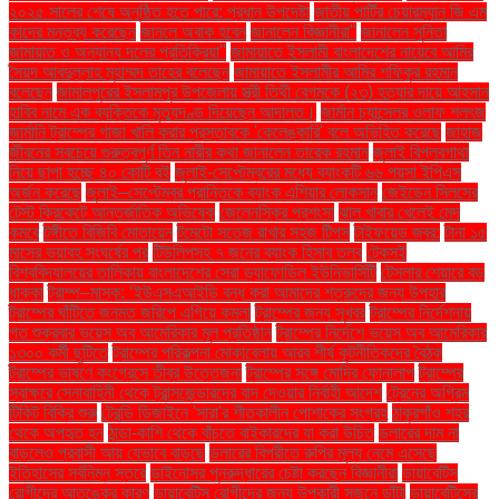
২০২৫ সালের শেষে অনুষ্ঠিত হতে পারে: প্রধান উপদেষ্টা
জাতীয় পার্টির চেয়ারম্যান জি এম
কাদের মন্তব্য করেছেন
জানলে অবাক হবেন
জানালেন বিজ্ঞানীরা"
জানালেন সুনিতা
জামায়াত ও অন্যান্য দলের প্রতিক্রিয়া''
জামায়াতে ইসলামী বাংলাদেশের নায়েবে আমির
সৈয়দ আবদুল্লাহ মুহাম্মদ তাহের বলেছেন
জামায়াতে ইসলামীর আমির শফিকুর রহমান
বলেছেন
জামালপুরের ইসলামপুর উপজেলায় স্ত্রী তিথী বেগমকে (২৩) হত্যার দায়ে আহসান
হাবিব নামে এক ব্যক্তিকে মৃত্যুদণ্ড দিয়েছেন আদালত।
জার্মান চ্যান্সেলর ওলাফ শলৎজ
জার্মানি ট্রাম্পের গাজা খালি করার প্রস্তাবকে 'কেলেঙ্কারি' বলে অভিহিত করেছে
জাহাজ
জীবনের সবচেয়ে গুরুত্বপূর্ণ তিন নারীর কথা জানালেন তারেক রহমান
জুলাই বিপ্লবগাথা
নিয়ে ছাপা হচ্ছে ৪০ কোটি বই
জুলাই-সেপ্টেম্বরের মধ্যে ব্যাংকটি ৬৬ পয়সা ইপিএস
অর্জন করেছে
জুলাই–সেপ্টেম্বর প্রান্তিকে ব্যাংক এশিয়ার লোকসান
জেইডেন সিলসের
টেস্ট ক্রিকেটে আন্তর্জাতিক অভিষেক
জেলেনস্কির প্রশংসা
ঝাল খাবার খেলেই মেদ
কমবে
টঙ্গীতে বিজিবি মোতায়েন
টমেটো সতেজ রাখার সহজ টিপস
টাইফয়েড জ্বর:
টানা ১৫
মাসের ভয়াবহ সংঘর্ষের পর
টিউলিপসহ ৭ জনের ব্যাংক হিসাব তলব
টেকসই
বিশ্ববিদ্যালয়ের তালিকায় বাংলাদেশের সেরা ড্যাফোডিল ইউনিভার্সিটি
টেসলার শেয়ারে বড়
ধাক্কা
ট্রাম্প–মাস্ক: ‘ইউএসএআইডি বন্ধ করা আমাদের শত্রুদের জন্য উপহার
ট্রাম্পের ঘাঁটিতে জনমত জরিপে এগিয়ে কমলা
ট্রাম্পের জন্য সুখবর
ট্রাম্পের নির্দেশনায়
গত শুক্রবার ভয়েস অব আমেরিকার মূল প্রতিষ্ঠান
ট্রাম্পের নির্দেশে ভয়েস অব আমেরিকার
১৩০০ কর্মী ছুটিতে
ট্রাম্পের পরিকল্পনা মোকাবেলায় আরব শীর্ষ কূটনীতিকদের বৈঠক
ট্রাম্পের ভাষণে কংগ্রেসে তীব্র উত্তেজনা
ট্রাম্পের সঙ্গে মোদির ফোনালাপ
ট্রাম্পের
স্বাক্ষরে সেনাবাহিনী থেকে ট্রান্সজেন্ডারদের বাদ দেওয়ার নির্বাহী আদেশ
ট্রেনের অগ্রিম
টিকিট বিক্রি শুরু
ট্রেন্ডি ডিজাইনে 'সারা'র শীতকালীন পোশাকের সংগ্রহ
ঠাকুরগাঁও শহর
থেকে অপহৃত হন
ঠান্ডা-কাশি থেকে বাঁচতে বাইকারদের যা করা উচিত
ডলারের দাম না
বাড়লেও প্রবাসী আয় যেভাবে বাড়ছে
ডলারের বিপরীতে রুপির মূল্য নেমে এসেছে
ইতিহাসের সর্বনিম্ন স্তরে
ডাইনোসর পুনরুদ্ধারের চেষ্টা করছেন বিজ্ঞানীরা
ডায়াবেটিস
রোগীদের আতঙ্কের কারণ
ডায়াবেটিস রোগীদের জন্য উপকারী সজনে ডাঁটা
ডায়াবেটিসের