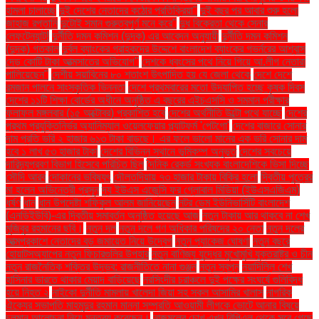
হামলা চালাচ্ছে
দুই দেশের নেতাদের কঠোর প্রতিক্রিয়া"
দুই বছর পর আবার শুরু হলো
জাহাজ রপ্তানি
দুটোই সমান গুরুত্বপূর্ণ মনে করে"
দুধ বিক্রেতা থেকে সেনার
লেফটেন্যান্ট!
দুর্নীতি দমন কমিশন (দুদক) এর আবেদন অনুযায়ী
দুর্নীতি দমন কমিশন
(দুদক) গতকাল
দুর্বল ব্যাংকের গ্রাহকদের উদ্দেশে বাংলাদেশ ব্যাংকের গভর্নরের আশ্বাস
দেড় কোটি টাকা আত্মসাতের অভিযোগ"
দেশকে ধ্বংসের পথে নিয়ে গিয়ে আ.লীগ নেতারা
পালিয়েছেন"
দেশীয় সয়াবিনের ৮০ শতাংশ উৎপাদিত হয় যে জেলা থেকে
দেশে দেশে
রমজান পালনে সাংস্কৃতিক ভিন্নতা
দেশে প্রথমবারের মতো উদযাপিত হচ্ছে কৃষক দিবস
দেশের ১১টি শিক্ষা বোর্ডের অধীনে অনুষ্ঠিত এ বছরের এইচএসসি ও সমমান পরীক্ষার
ফলাফল মঙ্গলবার (১৫ অক্টোবর) প্রকাশিত হবে
দেশের অর্থনীতি উল্টো পথে যাচ্ছে
দেশের
প্রথম প্রযুক্তিনির্ভর অ্যানিম্যাল ওয়েলফেয়ার প্ল্যাটফর্ম 'পেটগো'
দেশের বাজারে সোনার
দাম প্রতি ভরি ২ হাজার ৬১৩ টাকা বাড়ছে। এর ফলে ভালো মানের এক ভরি সোনার দাম
হবে ১ লাখ ৫৩ হাজার টাকা
দেশের বিভিন্ন স্থানে ভূমিকম্প অনুভূত
দেশের সবচেয়ে
দারিদ্র্যপ্রবণ বিভাগ হিসেবে পরিচিত ছিল
দৈনিক রেকর্ড সংখ্যক বাংলাদেশিকে ভিসা দিচ্ছে
সৌদি আরব
দোকানের ভবিষ্যৎ
দৌলতদিয়ায় ৭৩ হাজার টাকায় বিক্রি হলো
দ্বিতীয় পুত্রের
মা হলেন অভিনেত্রী প্রসূন
দ্য ইউএস এজেন্সি ফর গ্লোবাল মিডিয়া (ইউএসএজিএম)
ধর্ষণ
ধান
ধান উপদেষ্টা শফিকুল আলম জানিয়েছেন
নটর ডেম ইউনিভার্সিটি বাংলাদেশ
(এনডিইউবি)-এর দ্বিতীয় সমাবর্তন অনুষ্ঠিত হয়েছে আজ
নতুন টাকায় আর থাকবে না শেখ
মুজিবুর রহমানের ছবি।
নতুন দল
নতুন দলে গণ অধিকার পরিষদের ২০ নেতা
নতুন দলের
আত্মপ্রকাশে নেতাদের বড় জমায়েত নিয়ে উদ্বেগ
নতুন প্যাকেজ ঘোষণা
নতুন বছরে
হোয়াটসঅ্যাপের নতুন ফিচারগুলির উপহার
নতুন বাণিজ্য যুদ্ধের মুখোমুখি যুক্তরাষ্ট্র ও চীন
নতুন রাজনৈতিক শক্তির উদ্ভব: রাজনীতিতে নানা গুঞ্জন
নতুন স্বপ্ন
নয়াদিল্লি শেখ
হাসিনার ভারতে থাকার মেয়াদ বাড়িয়েছে
নরসিংদীর চরাঞ্চলে দুই পক্ষের সংঘর্ষে গুলিবিদ্ধ
হয়ে নিহত ২
নাইকো দুর্নীতি মামলায় খালেদা জিয়া সহ সকল আসামির খালাস
নাগরিক
ঐক্যের সভাপতি মাহমুদুর রহমান মান্না সম্প্রতি আওয়ামী লীগকে ভোটে আনার বিষয়ে
চলমান আলোচনা নিয়ে মন্তব্য করেছেন।
নাজমুলের চোখ এখন বিপিএল থেকে সরে গেছে