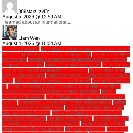
888starz_zvEr
August 5, 2026 @ 12:59 AM
I learned about an international...
Liam Wen
August 4, 2026 @ 10:04 AM
. ডায়াবেটিস ঝুঁকি কমানো:
। সুনামগঞ্জের শান্তিগঞ্জ উপজেলার সাংহাই হাওরে চলমান এই
সড়ক নির্মাণ প্রকল্পের জন্য জমির ক্ষতিপূরণ দেওয়া দূরের বিষয়
''অরফানেজ ট্রাস্ট মামলায়
সাজার রায় বাতিল
''কক্সবাজারের টেকনাফ উপজেলার নাফ নদীর মোহনায় মাছ ধরতে গিয়ে
চার বাংলাদেশি মাঝি নিখোঁজ''
''খুলনায় ‘নাটুকে’ পার্কে জলবায়ু তহবিল''
''ঘন কুয়াশায় ঢাকায়
নামতে না পেরে ৬ ফ্লাইট diverted সিলেট ও কলকাতায়''
''চলতি অর্থবছরে জিডিপি
প্রবৃদ্ধি ৪ শতাংশ হতে পারে''
''চ্যাটজিপিটির নতুন সুবিধা: ডিপসিকের প্রতিযোগিতার মুখে
বিপ্লব''
''বাইডেনের জাতির উদ্দেশে বিদায়ী ভাষণে কী বললেন''
''যুক্তরাষ্ট্রে তৈরি পিস্তলে
খুন
''রাষ্ট্রীয় পৃষ্ঠপোষকতায় লুটপাটের পথ বন্ধ করতে হবে: সাংবাদিক নেতা আজিজ"
''সুন্দরবনে নৌকায় দুই মণ হরিণের মাংস ফেলে পালাল চোর শিকারিরা''
'টিউলিপের
পদত্যাগপত্রে কী লেখা ছিল''
'ঢাকা বিশ্ববিদ্যালয় কেন্দ্রীয় ছাত্র সংসদ নির্বাচন: একটি
বিশ্লেষণ''
'শিক্ষাপ্রতিষ্ঠানে ‘গোপন রাজনীতি’ নিষিদ্ধের আহ্বান ছাত্রদলের''
'সংবিধান
সংস্কার কমিশনের সুপারিশ সম্পর্কে বিএনপি
‘অস্ট্রেলিয়া প্রতি মিনিটে ভারতকে স্মরণ
করিয়ে দেবে ধবলধোলাইয়ের কথা’
‘ইইউ ও ইউরোপীয় বিনিয়োগ ব্যাংক বাংলাদেশকে
পরিবেশ সুরক্ষায় সহায়তা দেবে’
‘এটা হয়তো আমার শেষ ম্যাচ’"
‘গণ–অভ্যুত্থান পরবর্তী
বিশ্ববিদ্যালয় ক্যাম্পাসে শান্তিপূর্ণ পরিবেশ প্রতিষ্ঠিত’
‘জয় বাংলা’কে জাতীয় স্লোগান
ঘোষণা করে হাইকোর্টের দেওয়া রায় স্থগিত
‘জাতীয় দলে আর খেলছি না’
‘ট্রাম্প একজন