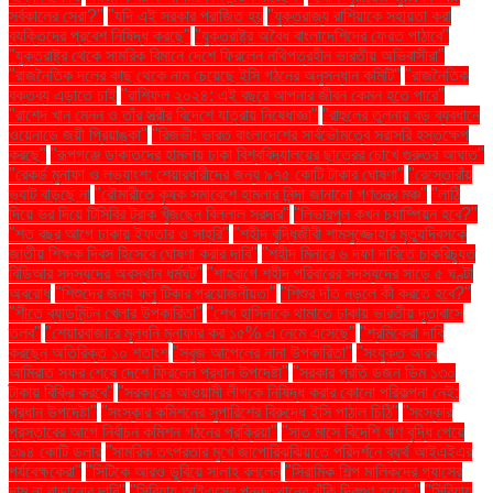
সর্বকালের সেরা?"
"যদি এই সরকার পরাজিত হয়
"যুক্তরাজ্য রাশিয়াকে সহায়তা করা
ব্যক্তিদের প্রবেশ নিষিদ্ধ করছে"
"যুক্তরাষ্ট্র অবৈধ বাংলাদেশিদের ফেরত পাঠাবে"
"যুক্তরাষ্ট্র থেকে সামরিক বিমানে দেশে ফিরলেন নথিপত্রহীন ভারতীয় অভিবাসীরা"
"রাজনৈতিক দলের কাছ থেকে নাম চেয়েছে ইসি গঠনের অনুসন্ধান কমিটি"
"রাজনৈতিক
বক্তব্য এড়াতে চাই
"রাশিফল ২০২৪: এই বছরে আপনার জীবন কেমন হতে পারে"
"রাশেদ খান মেনন ও তাঁর স্ত্রীর বিদেশে যাত্রায় নিষেধাজ্ঞা"
"রাহুলের তুলনায় বড় ব্যবধানে
ওয়েনাডে জয়ী প্রিয়াঙ্কা"
"রিজভী: ভারত বাংলাদেশের সার্বভৌমত্বে সরাসরি হস্তক্ষেপ
করছে"
"রূপগঞ্জে ডাকাতদের হামলায় ঢাকা বিশ্ববিদ্যালয়ের ছাত্রের চোখে গুরুতর আঘাত"
"রেকর্ড মুনাফা ও লভ্যাংশ: শেয়ারধারীদের জন্য ৯৭৫ কোটি টাকার ঘোষণা"
"রেস্তোরাঁয়
ভ্যাট বাড়ছে না
"রৌমারীতে কৃষক সমাবেশে হামলার নিন্দা জানালো গণতন্ত্র মঞ্চ"
"লাঠি
দিয়ে ভর দিয়ে টিসিবির ট্রাক খুঁজছেন বিল্লাল সরদার"
"লিভারপুল কখন চ্যাম্পিয়ন হবে?"
"শত বছর আগে ঢাকায় ইফতার ও সাহ্‌রি"
"শহীদ বুদ্ধিজীবী শামসুজ্জোহার মৃত্যুদিবসকে
জাতীয় শিক্ষক দিবস হিসেবে ঘোষণা করার দাবি"
"শহীদ মিনারে ৬ দফা দাবিতে চাকরিচ্যুত
বিডিআর সদস্যদের অবস্থান ধর্মঘট"
"শাহবাগে শহীদ পরিবারের সদস্যদের সাড়ে ৫ ঘণ্টা
অবরোধ
"শিশুদের জন্য ফ্লু টিকার প্রয়োজনীয়তা"
"শিশুর দাঁত নড়লে কী করতে হবে?"
"শীতে ব্যাডমিন্টন খেলার উপকারিতা"
"শেখ হাসিনাকে থামাতে ঢাকায় ভারতীয় দূতাবাসে
তলব"
"শেয়ারবাজারে মূলধনি মুনাফার কর ১৫% এ নেমে এসেছে"
"শ্রমিকেরা দাবি
করছেন অতিরিক্ত ১০ শতাংশ
"সবুজ আপেলের নানা উপকারিতা"
"সংযুক্ত আরব
আমিরাত সফর শেষে দেশে ফিরলেন প্রধান উপদেষ্টা"
"সরকার প্রতি ডজন ডিম ১৩০
টাকায় বিক্রি করবে"
"সরকারের আওয়ামী লীগকে নিষিদ্ধ করার কোনো পরিকল্পনা নেই:
প্রধান উপদেষ্টা"
"সংস্কার কমিশনের সুপারিশের বিরুদ্ধে ইসি পাঠাল চিঠি"
"সংস্কার
প্রস্তাবের আগে নির্বাচন কমিশন গঠনের প্রক্রিয়া"
"সাত মাসে বিদেশি ঋণ বৃদ্ধি পেয়ে
৩৯৪ কোটি ডলার
"সামরিক তৎপরতার মুখে জাপোরিঝঝিয়াতে পরিদর্শনে ব্যর্থ আইএইএর
পর্যবেক্ষকেরা"
"সিটিকে আরও ডুবিয়ে সালাহ বললেন
"সিরামিক শিল্প মালিকদের গ্যাসের
দাম না বাড়ানোর দাবি"
"সিরিয়ায় আইএসের পুনরুত্থানের ঝুঁকি দ্বিগুণ হয়েছে"
"সিরিয়ায়