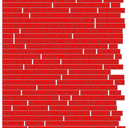
পুতুলের বিরুদ্ধে চিঠি এখনও পায়নি পররাষ্ট্র মন্ত্রণালয়
পুরুষ যখন বাবা হন
পুরুষদের জন্য
শরীর সুস্থ রাখতে প্রয়োজনীয় খাবার
পুলিশকে হামলা করে ছিনিয়ে নেয়ার চেষ্টা"
পেছনে
ফেললেন রদ্রি
পেনাল্টি মিসের ম্যাচে রিয়ালের জয়
পেঁয়াজ ছাড়া রান্না!
পোষা কুকুরের জন্য
বিয়ে ভাঙলেন কনে!
প্রতারণা ঠেকাতে নতুন ভেরিফিকেশন ফিচার চালু করছে টেলিগ্রাম
প্রতি কেজি শুকনা শজন পাতা ৩৫০ থেকে ৪০০ টাকায় বিক্রি হয়।
প্রতিটি ব্যাংক শাখায়
স্কুল ব্যাংকিং চালুর জন্য একটি শিক্ষাপ্রতিষ্ঠান প্রতিষ্ঠা করতে হবে
প্রতিদিন ডিম খাওয়া:
ভালো না মন্দ
প্রতিষ্ঠানের প্রভাব নিয়ে গবেষণার জন্য তিন অর্থনীতিবিদ নোবেল পুরস্কার
পেলেন"
প্রথম আলোতে প্রকাশিত সংবাদ অনুযায়ী
প্রথমবার জুটি বাঁধছেন আয়ুষ্মান এবং
রাশমিকা
প্রথমবার বিমানে ভ্রমণ করছেন? প্রথমবার বিমানে ভ্রমণ করছেন? সঙ্গে যেসব
জিনিস নেবেন না
প্রধান উপদেষ্টার সময়সীমা মাথায় রেখে কাজ করছি: সিইসি"
প্রধান
নির্বাচন কমিশনার (সিইসি) এ এম এম নাসির উদ্দিন বলেছেন
প্রযুক্তি
প্রযুক্তি ব্যবহার
প্রশ্ন ইসলামী আন্দোলনের"
প্রাইমমুভার ও ট্রেইলরশ্রমিকদের আবারও কর্মবিরতি
প্রায়
১৯ লাখের মতো মানুষ
প্রায় এক মাস হলো
ফজলে করিমের দুই ছেলের বিদেশ যাওয়ার
ওপর নিষেধাজ্ঞা
ফাঙ্গাস বা ছত্রাকের আক্রমণ রোধের জন্য যা করতে হবে
ফার্মের ডিম না
দেশি ডিম: পুষ্টি ও উপকারিতায় কোনটি এগিয়ে?
ফার্মের মুরগির ডিমের দাম বৃদ্ধি
ফিজিওথেরাপি -গুরুত্বপূর্ণ চিকিৎসা পদ্ধতি
ফিফার বর্ষসেরা ভিনিসিয়ুস জুনিয়র
ফিলিস্তিনি
বন্দীদের মধ্যে কারা মুক্তি পেতে পারে?
ফিলিস্তিনে আল জাজিরার সম্প্রচার বন্ধ
ফুটবলে
গোলটাই থাকে বেশি মনে
ফেইসবুকে ছড়িয়ে পড়া যশোরের ভিডিওটি ছিল ‘যেমন খুশি
তেমন সাজো’
ফেব্রুয়ারিতে বিএনপির মাঠে নামার ঘোষণা
ফের উত্তাল সিরিয়া
ফেলানীর
পরিবারের দায়িত্ব নিলেন উপদেষ্টা আসিফ
ফেসবুক
ফ্যাশনে তাক লাগাতে পুরুষদের মানতে
হবে এই ১০ টিপস
ফ্রিদা এবং তার ব্যথার চিত্র
ফ্লোরিডায় নারীশক্তির মধ্যে সেরা
জায়েদ
ফ্ল্যাট ও ব্যাংক হিসাব জব্দ
বইমেলায় তৌহিদুল ইসলামের ‘বিয়ে বাড়িতে ইয়ে’
বছরের প্রথম দিনেই ‘স্বৈরাচারী অঞ্জনা’ নিয়ে ফিরছেন মনির খান
বন্ধ বহু সড়ক
বরিশালে
চ্যাম্পিয়নদের বরণ জনসমুদ্রের আনন্দ উৎসব
বর্তমানে বায়ুদূষণ এমন এক ভয়াবহ পর্যায়ে
পৌঁছে গেছে যে
বললেন ট্রাম্প
বস্ত্র ও পোশাক খাতে গ্যাসের দাম বাড়ানোর পরিকল্পনা