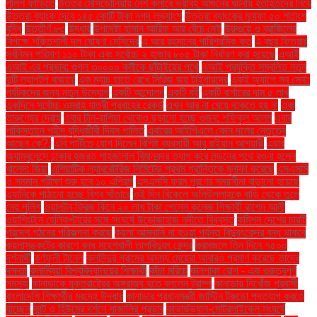
পুলিশ ফাঁড়িতে
উত্তর মেসিডোনিয়ায় নৈশ ক্লাবে ভয়াবহ আগুনের ঘটনায় হতাহতদের নিয়ে
উত্তরা ব্যাংক দেবে ১৪৫ কোটি টাকা নগদ লভ্যাংশ
উত্তরা ব্যাংকের মুনাফা ৫০ শতাংশ
বৃদ্ধি
উত্তীর্ণ ৮৩
উদ্ধার
উপদেষ্টা হাসান আরিফ আর বেঁচে নেই
উরুগুয়ে ও ব্রাজিলের
বিপক্ষে শক্তিশালী দল ঘোষণা মেসিদের
এ আর রহমানের পারিশ্রমিক কত
এ বছর ফিতরার
সর্বনিম্ন পরিমাণ ১১০ টাকা এবং সর্বোচ্চ ২ হাজার ৮০৫ টাকা নির্ধারণ করা হয়েছে
এআই
এআই এর প্রভাব: গুগল ৩০০০০ কর্মীকে ছাঁটাইয়ের পথে
এআই প্রযুক্তি সম্বলিত নতুন
দুটি ল্যাপটপ বাজারে
এক ম্যাচ হাতে রেখে সিরিজ জয় টাইগারদের
একই অ্যাপে সব সেবা:
পর্যটকদের জন্য নতুন উদ্যোগ
একটি আন্দোলন
একটি বই
একটি বার্গারের দাম ৫ লাখ
একদিনে সর্বোচ্চ ওমরাহ যাত্রী প্রবাহের রেকর্ড
এখন আর না খেয়ে থাকতে হয় না
এবং
তারুণ্যের দ্রোহ
এবার চীন-রাশিয়া থেকেও ছড়ানো হচ্ছে গুজব: শফিকুল আলম
এবার
পাকিস্তানে শহীদ বুদ্ধিজীবী দিবস পালিত
এবারের আইপিএলে কোন দলের নেতৃত্বে
আছেন কে?.
এবি পার্টিতে যোগ দিলেন বিশিষ্ট ব্যবসায়ী আবু রাইয়ান আশয়ারী
এয়ার
অ্যাম্বুলেন্সে ঢাকার হজরত শাহজালাল বিমানবন্দর ত্যাগ করে লন্ডনের পথে রওনা হলেন
খালেদা জিয়া
এশিয়াটিক ল্যাবরেটরিজ লিমিটেড প্রথম প্রান্তিকে মুনাফা করেছে
এসএসসি
ও সমমান পরীক্ষা শুরু হবে ১০ এপ্রিল
এসএসসি ফরম পূরণের সময়সীমা বাড়ানো হয়েছে
এ্যানিকে পাঠানো হচ্ছে বিশ্ব সাঁতারে
ওই দিন বিকেলে অলিউল্লাহকে বাড়ি থেকে তুলে
নেয় পুলিশ
ওয়ালটন ফ্রিজ কিনে ২০ লাখ টাকা পেলেন কলেজ শিক্ষার্থী রাশেদ আলী
ওয়াশিংটনে হেলিকপ্টারের সঙ্গে সংঘর্ষে উড়োজাহাজ নদীতে বিধ্বস্ত
কমিশন দেশের চারটি
প্রদেশ গঠনের পরিকল্পনা করছে
কয়লা আমদানি না হওয়া পর্যন্ত বিদ্যুৎকেন্দ্র বন্ধ থাকবে
কয়লাসঙ্কটের কারণে বন্ধ মহেশখালী তাপবিদ্যুৎ কেন্দ্র
করমজলে তিন দিনে ৭৫০০
দর্শনার্থী
কর্ণফুলী টানেল
কলসিন্দুর গ্রামের অদম্য মেয়েরা আবারও প্রমাণ করেছে তাদের
দক্ষতা
কলাম্বিয়া বিশ্ববিদ্যালয়ের শিক্ষার্থী
কাঁচা মরিচে
কানপাকা রোগ - এক গুরুত্বপুর্ণ
সমস্যা
কানাডাকে যুক্তরাষ্ট্রের অঙ্গরাজ্য হতে বললেন ট্রাম্প
কানাডায় নিখোঁজ প্রবাসী
বাংলাদেশি শিক্ষার্থীর মরদেহ উদ্ধার
কানাডার প্রধানমন্ত্রী জাস্টিন ট্রুডো পদত্যাগ করতে
যাচ্ছেন
কান্ট ও হিউমের দর্শনে গাজালির প্রভাব
কাভার্ডভ্যান-মোটরসাইকেল সংঘর্ষে