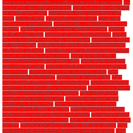
প্রবেশের জন্য পুরুষদের বয়সসীমা ৩৫ ও নারীদের ৩৭ বছরে উন্নীত করার প্রস্তাব"
"চার
মাস ধরে রপ্তানি আয় ৪ বিলিয়ন ডলারের উপরে"
"চারটি পদ ছাড়া জাতীয় নাগরিক কমিটির
বাকি সব কমিটি বিলুপ্ত ঘোষণা"
"চারবার বসতভিটা সরিয়েও ভাঙনের আতঙ্কে আলী
আহমদ"
"চীনের ৫টি পদক্ষেপ
"চুয়েট ছাত্রলীগের সভাপতি আটক"
"চোখের স্বাস্থ্য
উন্নত রাখতে যে খাবারগুলি খাবেন"
"চ্যাম্পিয়নস ট্রফি: ২ শর্তে হাইব্রিড মডেলে সম্মত
পাকিস্তান"
"ছুরিকাঘাত ও বৈদ্যুতিক শকে হত্যা: সবজিখেতে লাশ ফেলা"
"জমিয়ত ও
এবি পার্টি: সংস্কার ও নির্বাচন
"জয়পুরহাটে হাট ইজারায় সিন্ডিকেটের কারসাজি
"জাপানের
পক্ষ থেকে অন্তর্বর্তীকালীন সরকারের প্রতি সমর্থন পুনর্ব্যক্ত"
"জার্মানির কঠোর অভিবাসন
নীতি পরিকল্পনা ব্যর্থ"m
"জাহাঙ্গীরনগর বিশ্ববিদ্যালয় ভর্তি পরীক্ষার প্রশ্নপত্রে ত্রুটি:
৮০টির পরিবর্তে ৭৮টি প্রশ্ন"
"জিনস পরিবর্তন করতে অস্বীকার করায় দাবা চ্যাম্পিয়নশিপ
থেকে বাদ পড়লেন বর্তমান চ্যাম্পিয়ন কার্লসেন"
"জুলাই মাসের শহীদরা দুর্নীতি ও
দুঃশাসনমুক্ত বাংলাদেশ চেয়েছিলেন: জামায়াত আমির"
"জুলাই-আগস্টের মধ্যে জাতীয়
নির্বাচন সম্ভব: মির্জা ফখরুল"
"টাঙ্গাইলে আওয়ামী লীগ নেতা ফারুক হত্যা মামলার রায়ে
হতবাক সন্তানেরা
"টেনিসের রানি’র সঙ্গে সাক্ষাৎ করে উচ্ছ্বসিত নেইমার"
"ট্রাম্প
পেন্টাগনের নিয়ন্ত্রণ কেন নিতে চান?"
"ট্রাম্প প্রশাসন ডিম আমদানি করবে"
"ট্রাম্প
প্রশাসন বিশ্বব্যাপী মার্কিন দূতাবাসে কর্মী কমানোর সিদ্ধান্ত"
"ট্রাম্প প্রশাসনের নির্দেশে
ওয়াশিংটনে ইউএসএআইডির কর্মীদের বাসায় থাকার নির্দেশ"
"ট্রাম্প প্রশাসনের পরিকল্পনা:
যুক্তরাষ্ট্রের নেতৃত্বে বিশ্ব স্বাস্থ্য সংস্থা পরিচালনা"
"ট্রাম্প প্রেসিডেন্ট হলে কি
যুক্তরাষ্ট্রে আদানির সমস্যা সমাধান হবে?"
"ট্রাম্পের বিদ্বেষপূর্ণ বক্তব্য: গাজায়
যুদ্ধবিরতি চুক্তি কি ঝুঁকির মধ্যে?"
"ট্রাম্পের শুল্কের কারণে ভারতে অ্যাপলের
আইফোন উৎপাদনে কী পরিবর্তন আসতে পারে"
"ডিজিটাল উদ্ভাবনের নৈতিক ব্যবহার:
সামাজিক সংহতি ও অন্তর্ভুক্তি নিশ্চিতকরণে একটি কর্মশালা"
"ডিপ্লোমা ডিগ্রি বাতিলের
পর এবার গ্রেফতার হলেন ইস্তাম্বুলের মেয়র"
"ডিসি পদে কর্মকর্তাদের আগ্রহ হঠাৎ কমার
কারণ কী?"
"ডিসেম্বরের মধ্যে জেলার বিভিন্ন স্থানে কমিটি গঠনের পরিকল্পনা"
"ঢাকার
ইজতেমা থেকে ফেরার পথে পশ্চিমবঙ্গে মুসলিম তরুণকে আক্রান্ত করা হয়েছে"
"ঢাকার