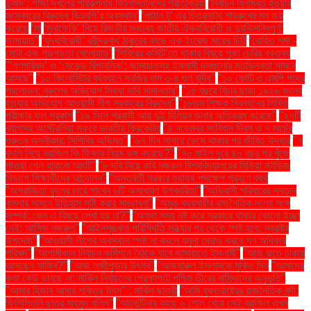
উন্মাদ’: গাজা দখলের পরিকল্পনায় ফিলিস্তিনিদের প্রতিক্রিয়া
‘নির্বাচন বিলম্বিত হওয়ার
সংস্কারের বিরুদ্ধে বিএনপি’র অবস্থান’
‘পাঠান টু’ এর চিত্রনাট্য শাহরুখের মন জয়
করেছে
‘মা
‘মুনাফেকি’ নিয়ে রিজভীর মন্তব্য জাতীয় ঐক্যবিরোধী ও দুরভিসন্ধিপূর্ণ:
জামায়াত"
‘যুদ্ধবিরোধী’ রবীন্দ্রনাথ ঠাকুরের কাছে এক ইংরেজ মায়ের চিঠি
‘রোহিত শর্মা -
মোটা এবং গড়পড়তা খেলোয়াড়’
‘শিবিরের কমিটি’তে থাকার বিষয়ে পূজা চেরির বক্তব্য
"‘গণপরিষদ’ ও ‘সেকেন্ড রিপাবলিক’: জামায়াতসহ ইসলামী দলগুলোর মতভিন্নতা সামনে
আসছে"
"১০ কিলোমিটার ব্যবধানে সবজির দাম ৩-৪ গুণ বৃদ্ধি"
"১০ কোটি ও এমপি পদের
প্রলোভন: নুরুলের অভিযোগ মিথ্যা দাবি সামান্তার"
"১৫ বছরে বিচার ছাড়া ১৯২৬ জনের
হত্যার অভিযোগ আওয়ামী লীগ সরকারের বিরুদ্ধে"
"১৮তম শিক্ষক নিবন্ধনের লিখিত
পরীক্ষার ফল প্রকাশ
"১৯ দিনে প্রবাসী আয় দুই বিলিয়ন ডলার অতিক্রম করেছে"
"২৭টি
ব্যাগসহ অস্ট্রেলিয়া সফরে ভারতীয় ক্রিকেটার
"৪ নভেম্বর সংবিধান দিবস ও ৭ মার্চের
গুরুত্ব অস্বীকার: সিপিবির অভিমত"
"৬৭ দিন সাগরে ভেসে থাকার পর জীবিত উদ্ধার
"৭
বদলি নিয়ে ব্রাজিল কি ফিফার নিয়ম ভঙ্গ করেছে?"
"৭০ মাইল দূরে ৪০ বছর পর খুঁজে
পাওয়া গেল হারানো আংটি"
"৮ দবি নিয়ে কবি নজরুল বিশ্ববিদ্যালয়ের মিডিয়া স্টাডিজ
বিভাগে শিক্ষার্থীদের আন্দোলন"
"অন্তর্বর্তী সরকার যথাযথ পদক্ষেপ গ্রহণে ব্যর্থ
"অপরাজিতা ফুলের চায়ে পাবেন ৬টি অসাধারণ উপকারিতা"
"অভিবাসী পরিবারের সন্তান
কমলার সামনে ইতিহাস সৃষ্টি করার সম্ভাবনা"
"অমুক ব্যবসায়ীর রাজনৈতিক দলের সঙ্গে
সম্পর্ক: কেন এ বিষয়ে লেখা হয় না?"
"অযথা সময় নষ্ট করে সরকারে থাকার কোনো ইচ্ছা
নেই: আসিফ নজরুল"
"আইনশৃঙ্খলা পরিস্থিতি সন্ধ্যার পর থেকে স্পষ্ট হবে: স্বরাষ্ট্র
উপদেষ্টা"
"আওয়ামী লীগের অবস্থান স্পষ্ট না করলে যমুনা ঘেরাও করবে গণ অধিকার
পরিষদ"
"আগামীকাল নির্বাচন কমিশনে বৈঠকে যাবে জামায়াতে ইসলামী"
"আজ রাতে ঢাকায়
আসছেন সাকিব?"
"আজ লক্ষ্মীপূজার উৎসব"
"আজহারুল ইসলামকে মুক্তি দিন
"আমাদের
কথা কেউ ভাবছে না: মার্কিন নির্বাচনের প্রেক্ষাপটে পশ্চিম তীরের বাসিন্দাদের অনুভূতি"
"আমার হিজাব আমার শক্তির উৎস" : মার্কিন ছাত্রী
"আমি যুক্তরাষ্ট্রের রাজনৈতিক বন্দী:
ফিলিস্তিনি ছাত্র মাহমুদ খলিল"
"আর্জেন্টিনার কাছে ৬ গোল খেয়ে সেই ব্রাজিল এখন