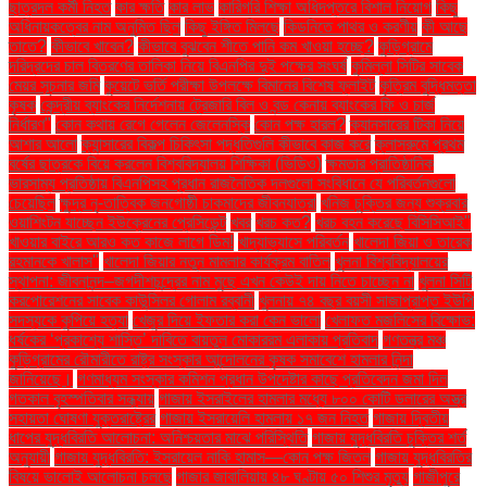
ছাত্রদল কর্মী নিহত
কার ক্ষতি
কার লাভ
কারিগরি শিক্ষা অধিদপ্তরে বিশাল নিয়োগ
কিছু
অধিনায়কত্বের নাম অনুমিত ছিল
কিছু ইঙ্গিত মিলছে
কিডনিতে পাথর ও করণীয়
কী আছে
তাতে?
কীভাবে খাবেন?
কীভাবে বুঝবেন শীতে পানি কম খাওয়া হচ্ছে?
কুড়িগ্রামে
দরিদ্রদের চাল বিতরণের তালিকা নিয়ে বিএনপির দুই পক্ষের সংঘর্ষ
কুমিল্লা সিটির সাবেক
মেয়র সূচনার জমি
কুয়েটে ভর্তি পরীক্ষা উপলক্ষে বিমানের বিশেষ ফ্লাইট
কৃত্রিম বুদ্ধিমত্তা
কৃষক
কেন্দ্রীয় ব্যাংকের নির্দেশনায় ট্রেজারি বিল ও বন্ড কেনায় ব্যাংকের ফি ও চার্জ
নির্ধারণ"
কোন কথায় রেগে গেলেন জেলেনস্কি
কোন পক্ষ হারল?
ক্যানসারের টিকা নিয়ে
আশার আলো
ক্যান্সারের বিকল্প চিকিৎসা পদ্ধতিগুলি কীভাবে কাজ করে
ক্লাসরুমে প্রথম
বর্ষের ছাত্রকে বিয়ে করলেন বিশ্ববিদ্যালয় শিক্ষিকা (ভিডিও)
ক্ষমতার প্রাতিষ্ঠানিক
ভারসাম্য প্রতিষ্ঠায় বিএনপিসহ প্রধান রাজনৈতিক দলগুলো সংবিধানে যে পরিবর্তনগুলো
চেয়েছিল
ক্ষুদ্র নৃ-তাত্বিক জনগোষ্ঠী চাকমাদের জীবনযাত্রা
খনিজ চুক্তির জন্য শুক্রবার
ওয়াশিংটন যাচ্ছেন ইউক্রেনের প্রেসিডেন্ট
খবর
খরচ কত?
খরচ বহন করেছে বিসিসিআই"
খাওয়ার বাইরে আরও কত কাজে লাগে ডিম!
খাদ্যাভ্যাসে পরিবর্তন
খালেদা জিয়া ও তারেক
রহমানকে খালাস''
খালেদা জিয়ার নতুন মামলার কার্যক্রম বাতিল
খুলনা বিশ্ববিদ্যালয়ের
স্থাপনা: জীবনানন্দ–জগদীশচন্দ্রের নাম মুছে এখন কেউই দায় নিতে চাচ্ছেন না
খুলনা সিটি
করপোরেশনের সাবেক কাউন্সিলর গোলাম রব্বানী
খুলনায় ৭৪ বছর বয়সী সাজাপ্রাপ্ত ইউপি
সদস্যকে কুপিয়ে হত্যা
খেজুর দিয়ে ইফতার করা কেন ভালো
খেলাফত মজলিসের বিক্ষোভ:
ধর্ষকের ‘প্রকাশ্যে শাস্তি’ দাবিতে বায়তুল মোকাররম এলাকায় প্রতিবাদ
গণতন্ত্র মঞ্চ
কুড়িগ্রামের রৌমারীতে রাষ্ট্র সংস্কার আন্দোলনের কৃষক সমাবেশে হামলার নিন্দা
জানিয়েছে।
গণমাধ্যম সংস্কার কমিশন প্রধান উপদেষ্টার কাছে প্রতিবেদন জমা দিল
গতকাল বৃহস্পতিবার সন্ধ্যায়
গাজায় ইসরাইলের হামলার মধ্যে ৮০০ কোটি ডলারের অস্ত্র
সহায়তা ঘোষণা যুক্তরাষ্ট্রের
গাজায় ইসরায়েলি হামলায় ১৭ জন নিহত
গাজায় দ্বিতীয়
ধাপের যুদ্ধবিরতি আলোচনা: অনিশ্চয়তার মাঝে পরিস্থিতি
গাজায় যুদ্ধবিরতি চুক্তির শর্ত
অনুযায়ী
গাজায় যুদ্ধবিরতি: ইসরায়েল নাকি হামাস—কোন পক্ষ জিতল
গাজায় যুদ্ধবিরতির
বিষয়ে ভালোই আলোচনা চলছে
গাজার জাবালিয়ায় ৪৮ ঘণ্টায় ৫০ শিশুর মৃত্যু
গাজীপুরে