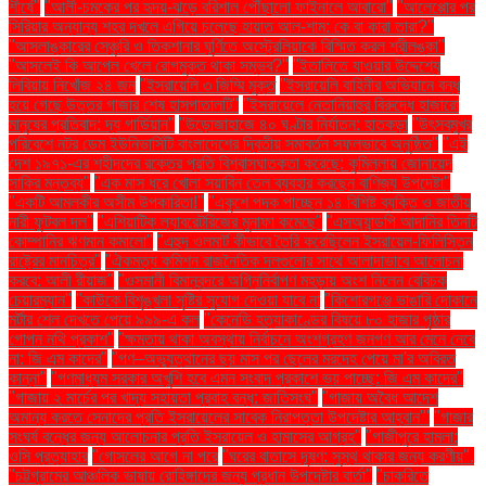
শীর্ষে"
"আলী-চমকের পর হৃদয়-ঝড়ে বরিশাল পৌঁছালো ফাইনালে আবারো"
"আলেপ্পোর পর
সিরিয়ার অন্যান্য শহর দখলে এগিয়ে চলেছে হায়াত আল-শাম: কে বা কারা তারা?"
"আসলাঙ্কারের সেঞ্চুরি ও তিকশানার ঘূর্ণিতে অস্ট্রেলিয়াকে বিস্মিত করল শ্রীলঙ্কা"
"আসলেই কি আপেল খেলে রোগমুক্ত থাকা সম্ভব?"
"ইতালিতে যাওয়ার উদ্দেশ্যে
লিবিয়ায় নিখোঁজ ২৪ জন
"ইসরায়েলি ৩ জিম্মি মুক্ত
"ইসরায়েলি বাহিনীর অভিযানে বন্ধ
হয়ে গেছে উত্তর গাজার শেষ হাসপাতালটি"
"ইসরায়েলে নেতানিয়াহুর বিরুদ্ধে হাজারো
মানুষের প্রতিবাদ: দ্য গার্ডিয়ান"
"উড়োজাহাজে ৪০ ঘণ্টার নির্যাতন: হাতকড়া
"উৎসবমুখর
পরিবেশে নটর ডেম ইউনিভার্সিটি বাংলাদেশের দ্বিতীয় সমাবর্তন সফলভাবে অনুষ্ঠিত"
"এই
দেশ ১৯৭১-এর শহীদদের রক্তের প্রতি বিশ্বাসঘাতকতা করেছে: কুমিল্লায় জোনায়েদ
সাকির মন্তব্য"
"এক মাস ধরে খোলা সয়াবিন তেল ব্যবহার করছেন বাণিজ্য উপদেষ্টা"
"একটি আমলকীর অসীম উপকারিতা!"
"একুশে পদক পাচ্ছেন ১৪ বিশিষ্ট ব্যক্তি ও জাতীয়
নারী ফুটবল দল"
"এশিয়াটিক ল্যাবরেটরিজের মুনাফা কমেছে"
"এসঅ্যান্ডপি আদানির তিনটি
কোম্পানির ঋণমান কমালো"
"এহুদ ওলমার্ট কীভাবে তৈরি করেছিলেন ইসরায়েল-ফিলিস্তিন
রাষ্ট্রের মানচিত্র"
"ঐকমত্য কমিশন রাজনৈতিক দলগুলোর সাথে আলাদাভাবে আলোচনা
করবে: আলী রীয়াজ"
"ওসমানী বিমানবন্দরে অগ্নিনির্বাপণ মহড়ায় অংশ নিলেন বেবিচক
চেয়ারম্যান"
"কাউকে বিশৃঙ্খলা সৃষ্টির সুযোগ দেওয়া যাবে না
"কিশোরগঞ্জে ভাঙারি দোকানে
মর্টার শেল দেখতে পেয়ে ৯৯৯-এ কল
"কেনেডি হত্যাকাণ্ডের বিষয়ে ৮০ হাজার পৃষ্ঠার
গোপন নথি প্রকাশ"
"ক্ষমতায় থাকা অবস্থায় নির্বাচনে অংশগ্রহণ জনগণ আর মেনে নেবে
না: জি এম কাদের"
"গণ–অভ্যুত্থানের ছয় মাস পর ছেলের মরদেহ পেয়ে মা'র অবিরত
কান্না"
"গণমাধ্যম সরকার অখুশি হবে এমন সংবাদ প্রকাশে ভয় পাচ্ছে: জি এম কাদের"
"গাজায় ২ মার্চের পর খাদ্য সহায়তা প্রবাহ বন্ধ: জাতিসংঘ"
"গাজায় অবৈধ আদেশ
অমান্য করতে সেনাদের প্রতি ইসরায়েলের সাবেক নিরাপত্তা উপদেষ্টার আহ্বান"'
"গাজার
সংঘর্ষ বন্ধের জন্য আলোচনার প্রতি ইসরায়েল ও হামাসের আগ্রহ"
"গাজীপুরে হামলা:
ওসি প্রত্যাহার
"গোসলের আগে না পরে
"ঘরের বাতাসে দূষণ: সুস্থ থাকার জন্য করণীয়".
"চট্টগ্রামের আঞ্চলিক ভাষায় রোহিঙ্গাদের জন্য প্রধান উপদেষ্টার বার্তা"
"চাকরিতে