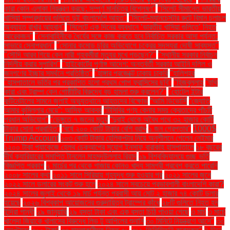
কারা কোন এলাকা নিয়ন্ত্রণ করছে: সম্পূর্ণ মানচিত্র বিশ্লেষণ"
"সিলেট সীমান্তে ভারতীয়
খাসিয়া সম্প্রদায়ের গুলিতে দুই বাংলাদেশি আহত"
"সিলেট-ম্যানচেস্টার রুটে বিমান চলাচল
অব্যাহত রাখার আহ্বান"
"সিলেটে এক দিনের ব্যবধানে ‘ভারতীয় খাসিয়া গু‌লিতে’ নিহত
আরেকজন"
"সেনাবাহিনীকে ধৈর্যের সঙ্গে কাজ করতে হবে নির্বাচিত সরকার আসা পর্যন্ত:
সাভারে সেনাপ্রধান"
"সোনার কমোড চুরির অভিযোগে চক্রের সদস্যরা দোষী সাব্যস্ত"
"সৌদি আরব গিয়ে কেন নারী গৃহকর্মীরা মৃত্যুর মুখে পড়ছেন?"
"স্থানীয় সরকার নির্বাচন
নির্দলীয় করার সুপারিশ"
"হাইকোর্টের পূর্ণাঙ্গ আদেশ: অন্তর্বর্তী সরকার আইনি দলিল ও
জনগণের ইচ্ছার সমর্থনে প্রতিষ্ঠিত"
"হাঙ্গার প্রজেক্টে ঢাকায় চাকরি
"হালিশহর
"হাসপাতালে ভর্তির পর প্রকাশিত হলো প্রথম পোপ ফ্রান্সিসের ছবি"
"হিজবুল্লাহ
"হুথি
কারা এবং ট্রাম্প কেন গোষ্ঠীটির বিরুদ্ধে বড় হামলা শুরু করলেন?"
"হোটেল ইন্টার
কন্টিনেন্টালের সামনে জুলাই অভ্যুত্থানে আহতদের বিক্ষোভ
“আমি ডিভোর্সি
“জ্যোতি
আমার কুমিল্লার মেয়ে”: আসিফ আকবর
“টিসিবির পণ্য কেনার সময় ক্রেতাদের পাঁচটি
প্রধান অভিযোগ”
“ডেঙ্গুতে ৭ জনের মৃত্যু
“দুবাই থেকে অবৈধ পথে ৩২ হাজার কোটি
টাকার সোনা প্রবাহিত”
“বর্ষে ২০০ কোটি টাকার বেশি বরাদ্দ
১ জন গ্রেপ্তার"
1000$
Trump Account
১০৩ কোটি টাকার হেলিকপ্টার নিয়ে অনুশীলনে গেলেন নেইমার
১২০০ টাকা প্যাকেজে হেলথ চেকআপের সুযোগ ইনসাফ বারাকাহ হাসপাতালে
১৮ বছরের
দীর্ঘ ক্যারিয়ারের সমাপ্তি টানলেন মাহমুদউল্লাহ রিয়াদ
১৯ বিশ্ববিদ্যালয়ে গুচ্ছ ভর্তি
বিজ্ঞপ্তি প্রকাশ
২ মার্চের পর থেকে গাজায় কোনও খাদ্য সামগ্রী প্রবেশ করতে পারেনি
২০০৮ সালের কথা
২০১১ সালে সিরিয়ায় গৃহযুদ্ধ শুরু হওয়ার পর
২০২১ সালের জুনে
২০২২ সালে ডলারের সংকট শুরু হলে
২০২৪ সালে সবচেয়ে প্রভাবশালী বাংলাদেশি কারা?
২০২৪ সালের জুলাই থেকে ১৯ মার্চ পর্যন্ত প্রবাসী আয় মোট ২ হাজার ৭৪ কোটি ডলার
হয়েছে
২০২৬ বিশ্বকাপ আয়োজনের গুরুদায়িত্ব ট্রাম্পের কাঁধে
২৮টি গুলিতে নিহত হন
ইন্দিরা গান্ধী
২৯ জানুয়ারি
২৯ বস্তা টাকা এবং এক বস্তা চিঠি পাওয়া গেছে
৩ মার্চ
৩ মার্চে
খালেদা জিয়াকে খালাসের বিরুদ্ধে লিভ টু আপিলের শুনানি
৩০ মিনিটে নিয়ন্ত্রণে আসে"
৩০