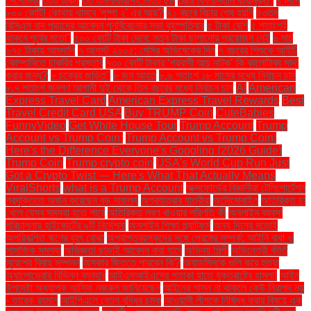
সেপ্টেম্বর
৩০০ টাকা!
৩৩ হামলাকারীসহ নিহত ৫৮
৩৬৯ ফিলিস্তিনি কারামুক্ত"
৪ দিনে
৮০০ কোটি! কোথায় থামবে 'পুষ্পা ২' এর আয়?
৪১ বছরে বিচার শেষ হয়নি
৪৩তম
বিসিএস বাদ পড়াদের আবেদন পুনর্বিবেচনার সভা বৃহস্পতিবার
৫ টাকা বেশি
৫ শতাংশই
থাকবে পূর্বের মতো"
৫০০ কোটি টাকা দেবে: নতুন টাকা ছাপানোর প্রয়োজন নেই
৬ মার্চ
৬৭৫ টাকায় আমদানি
৭ আগস্ট ২০০৫: মেসির অভিষেকের দিন
৭ বছরের শিশুকে আইটি
কোম্পানিতে চাকরির প্রস্তাব
৭৩০ কোটি টাকার ‘প্রবাসী আয় নাটক’ কি কালোটাকা সাদা
করার জন্য?
৮ চক্রের জড়িত"
৮ জন আহত
৮.৬ শতাংশ ১৮ মাসের মধ্যে নির্বাচন চান
৮.৭ শতাংশ জনগণ আগামী দুই থেকে তিন বছরের মধ্যে নির্বাচন চান
AI
American
Express Travel Card
American Express Travel Rewards
Best
Travel Credit Card USA
Buy TRUMP Coin
CuteBabies
FunnyVideo
Get White House Tour
Trump Account
Trump
Account vs Trump Coin:
Trump Account vs Trump Coin:
Here's the Difference Everyone's Googling (2026 Guide)
Trump Coin
Trump crypto coin
USA's World Cup Run Just
Got a Crypto Twist — Here's What That Actually Means
ViralShorts
what is a Trump Account
অক্সফোর্ডের বিজ্ঞানীরা টেলিপোর্টেশন
প্রযুক্তিতে অর্জন করেছেন বড় সাফল্য
অগ্রযাত্রার যাত্রীরা
অটোমোবাইল
অতিরিক্ত চা
খেলে যেসব সমস্যা হতে পারে
অতিরিক্ত লবণ খাওয়ার পরিণতি কী
অনলাইন ব্যবসা
পরিচালনায় হাইকোর্টের ৯টি নির্দেশনা
অনলাইন শিক্ষা প্ল্যাটফর্ম
অন্য দিনের মতোই
অপরিকল্পিত ঋণের বৃহৎ বোঝা
অপ্রাপ্তবয়স্কদের সঙ্গে প্রেমের সম্পর্ক: আইনি বাধা ও
সামাজিক সমস্যা
অভিজ্ঞতা ছাড়াই আবেদন করা যাবে
অভিনয় শিল্পী
অভিনেত্রী কীর্তি
সুরেশের বিবাহ সম্পন্ন
অস্কার জিততে পারবেন কি?
অ্যাডমিনকে গুলি করে হত্যা
অ্যালোভেরার বিভিন্ন ব্যবহার
আইএসআইএসের পতাকা হাতে যুক্তরাষ্ট্রে হামলা!
আইন
উপদেষ্টা অধ্যাপক আসিফ নজরুল জানিয়েছেন
আইনের শাসন না থাকলে কেউ নিরাপদ নয়
- তারেক রহমান
আইপিএলে বেতন বৃদ্ধির চমক
আওয়ামী লীগকে নিষিদ্ধ করার বিষয়ে এক