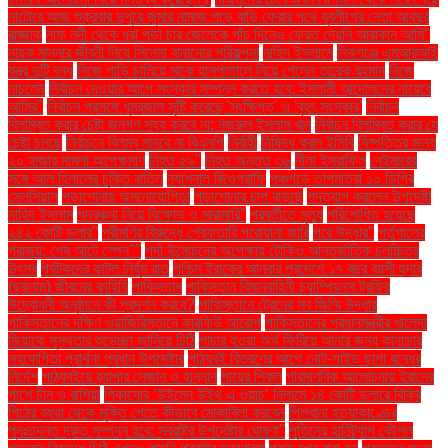
নাটোরে আজ শুক্রবার দুপুরে জুমার নামাজ পড়ে বাড়ি ফেরার পথে যুবলীগের নেতা আবদুর
রাজ্জাক
নাফ নদী থেকে ধরা পড়া চার জেলেকে পাঁচ দিনেও ফেরত দেয়নি আরাকান আর্মি"
নায়ক মান্নার জীবনী নিয়ে সিনেমা বানানোর পরিকল্পনা
নাহিদ ইসলামে
নিকগঞ্জে এমআরআই
যন্ত্র দুটি বন্ধ
নিজে গাড়ি চালিয়ে মাকে হাসপাতালে নিয়ে গেলেন তারেক রহমান
নিজে
নাচলেন
নির্বাচন দেওয়ার আগে সংস্কার সম্পন্ন করতে হবে: ইসলামী আন্দোলনের নায়েবে
আমির"
নির্বাচন প্রসঙ্গে ধূম্রজাল সৃষ্টি করেছে 'সংক্ষিপ্ত' ও 'বৃহৎ সংস্কার'
নির্বাচন
বিলম্বিত করার চেষ্টা জনগণ সহ্য করবে না: নজরুল ইসলাম খান
নির্বাচন বিলম্বিত করার যে
চেষ্টা চলছে
নির্বাচনে বিলম্ব মানবে না বিএনপি
নির্বাহী
নিষিদ্ধ করল ইসিবি
নিষ্পত্তির জন্য
২০ হাজার মামলা অপেক্ষমাণ
নিহত ৫৯"
নিহত অন্তত ৩৬
নীলা ইসরাফিল
নেইমারের
সঙ্গে আল হিলালের চুক্তি বাতিল
ন্যাশনাল জিওগ্রাফি
পঞ্চগড়ে তাপমাত্রা ১০ ডিগ্রি
সেলসিয়াস
পড়াশোনায় অমনোযোগিতা
পড়াশোনার চাপ বাড়ছে
পদত্যাগ করলেন উপদেষ্টা
নাহিদ ইসলাম
পদবঞ্চনা নিয়ে বিক্ষোভ ও মারামারি"
পরবর্তীতে মৃত্যু
পরিশোধিত হয়েছে
২৪২ কোটি ডলার"
পরীমণির বিরুদ্ধে গ্রেফতারি পরোয়ানা জারি
পরে উদ্ধার"
পর্তুগালের
পরাজয়; শেষ আটে স্পেন""
পর্দা উন্মোচনের অপেক্ষায় টোকিও আন্তর্জাতিক চলচ্চিত্র
উৎসব
পর্যটকদের কাটল নির্ঘুম রাত
পশ্চিম ইরাকের আনবার প্রদেশে ১৭ বছর বয়সী হুদার
(ছদ্মনাম) জীবনের কাহিনি
পাকিস্তান
পাকিস্তান বিমানবাহিনী চ্যাম্পিয়নস ট্রফির
উদ্বোধনী অনুষ্ঠানে কী প্রদর্শন করবে?
পাকিস্তানে ট্রেনের সব জিম্মি উদ্ধার
পাকিস্তানের দক্ষিণ ওয়াজিরিস্তানে কারফিউ আরোপ
পাকিস্তানের প্রধানমন্ত্রীর খালেদা
জিয়াকে সুস্থতার শুভেচ্ছা জানিয়ে চিঠি
পাচার হওয়া অর্থ ফিরিয়ে আনার জন্য কানাডার
সহযোগিতা প্রার্থনা প্রধান উপদেষ্টার
পাঠ্যবই বিতরণের আগে নোট-গাইড ছাপা বন্ধের
নির্দেশ
পাঠ্যবইয়ে র‍্যাপার সেজান ও হান্নান
পায়ের শিকল
পারমাণবিক আলোচনায় ইরানের
পাশে চীন ও রাশিয়া
পিকাসোর ‘উইমেন উইথ এ ওয়াচ’ নিলামে ১৪ কোটি ডলারে বিক্রি
পিঠের ব্যথা থেকে মুক্তি পেতে কীভাবে মোকাবিলা করবেন
পিলখানা হত্যাকাণ্ডের
পুনঃতদন্ত দ্রুত সম্পন্ন হবে: স্বরাষ্ট্র উপদেষ্টার ঘোষণা"
পুতিনের হানিট্র্যাপ কৌশল