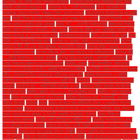
বিএনপির এক জ্যেষ্ঠ নেতা সম্প্রতি বলেছেন
বিএনপির জ্যেষ্ঠ যুগ্ম মহাসচিব রুহুল কবির
রিজভী অভিযোগ করেছেন যে
বিএনপির পর। দলটি জানিয়েছে
বিগত আওয়ামী লীগ
সরকারের আমলে উন্নয়ন প্রকল্পে বিপুল অর্থের অপচয়
বিজয় দিবসে বাংলাদেশের আরেকটি
বিজয়
বিদায়ী শিক্ষা উপদেষ্টা শিক্ষকদের জন্য সুখবর দিয়ে গেলেন
বিদেশি শিক্ষার্থী ও কর্মী
সংখ্যা কমাতে কঠোর হচ্ছে কানাডা
বিধবা নই” – দেবশ্রী গঙ্গোপাধ্যায়
বিধানসভা নির্বাচন
বিয়ের আগে মানসিক প্রস্তুতি নেয়ার উপায়
বিয়ের পর নারীরা কেন পরকীয়ায় আকৃষ্ট হয়?
বিয়ের ব্যাপারে যা বললেন সাফা কবির
বিশেষজ্ঞদের মন্তব্য
বিশ্ব এইডস দিবস আজ
বিশ্ব
শান্তি এবং স্থিতিশীলতার জন্য
বিশ্বের ৭০ ভাষায় 'আমি তোমাকে ভালোবাসি'
বিশ্বের
অন্যতম শীর্ষ ধনী এবং যুক্তরাষ্ট্রের প্রভাবশালী ব্যক্তি
বিশ্বের দূষিত শহরের তালিকায়
পঞ্চম অবস্থানে ঢাকা
বিশ্বের ধনীতম রাজা: থাইল্যান্ডের মহা ভাজিরালংকর্ন
বিশ্বের শীর্ষ
১০ ধনীর শিক্ষাগত যোগ্যতা কতটুকু
বিশ্বের সবচেয়ে মূল্যবান কোম্পানি এনভিডিয়া
বিষ
খেয়ে শিক্ষকের বিরুদ্ধে হত্যাচেষ্টা মামলা
বিসিবির ঘোষণা
বুয়েট শিক্ষার্থীকে গাড়িচাপার
ঘটনায় ডোপ টেস্টের পর তিন আসামি আদালতে হাজির"
বুশরা বিবি: দাবায় যখন সৈন্য হারায়
বৃষ্টি ও তাপমাত্রা নিয়ে আবহাওয়া অফিসের নতুন বার্তা
বেক্সিমকোর ব্যাংক ও আর্থিক
প্রতিষ্ঠানে দায়-দেনা ৫০ হাজার ৫০০ কোটি টাকা
বেলিংহাম
বেসরকারি ব্যাংকে ছাঁটাইয়ের
আতঙ্ক
বৈদেশিক ঋণ - প্রতিশ্রুতি কমেছে ৬৭%
বৈরুতের বিমান হামলায় বাংলাদেশি
নাগরিকের মৃত্যু
ব্রাজিল রাউন্ড অফ ৩২-এ কার মুখোমুখি হবে?
ব্রিটিশ লেখক সামান্থা
হার্ভে
ব্র্যাক ব্যাংকে অফিসার পদে নিয়োগ
ভাইরাল ভিডিওর সেই ‘রহস্যময়ী’ তরুণীর
পরিচয় মিলেছে
ভাইরাস
ভারত
ভারত বাংলাদেশের পরিস্থিতি নিয়ে যে অযাচিত উদ্বেগ
প্রকাশ করছে
ভারত ম্যাচের জন্য বাংলাদেশ দলের ২৪ সদস্যের তালিকা: কারা আছেন?
ভারত সফরের দলে হামজা ও ইতালি প্রবাসী ফাহমেদুল ইসলাম
ভারত সীমান্তে
বিএসএফের ধরপাকড়
ভারতীয় রুপি ইতিহাসের সর্বনিম্ন দরে
ভারতীয় সংস্থাগুলো যেসব
পণ্য রাশিয়ায় রপ্তানি করছে
ভারতে কংগ্রেস নেত্রী হিমানী নারওয়াল হত্যায় প্রেমিক
গ্রেফতার
ভারতে চালু হতে যাচ্ছে উড়ন্ত ট্যাক্সি
ভারতে হোলির আগে ঢেকে দেওয়া হচ্ছে
১০টি মসজিদ
ভারতের অযাচিত উদ্বেগ এবং দ্বিচারিতা
ভারতের চালের রপ্তানি মূল্য হ্রাস