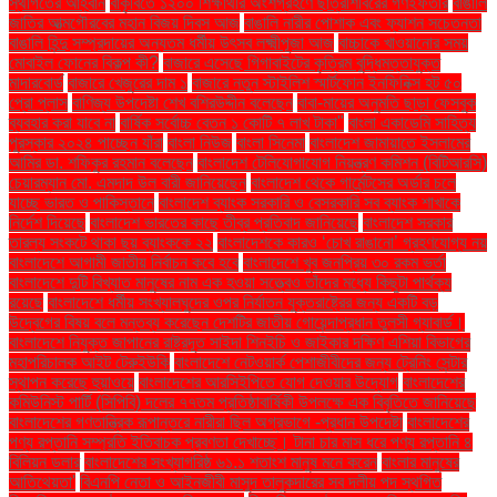
স্থগিতের আহ্বান
বাকৃবিতে ১২০০ শিক্ষার্থীর অংশগ্রহণে ছাত্রশিবিরের গণইফতার
বাঙালি
জাতির আত্মগৌরবের মহান বিজয় দিবস আজ
বাঙালি নারীর পোশাক এবং ফ্যাশন সচেতনতা
বাঙালি হিন্দু সম্প্রদায়ের অন্যতম ধর্মীয় উৎসব লক্ষ্মীপূজা আজ
বাচ্চাকে খাওয়ানোর সময়
মোবাইল ফোনের বিকল্প কী?
বাজারে এসেছে গিগাবাইটের কৃত্রিম বুদ্ধিমত্তাযুক্ত
মাদারবোর্ড
বাজারে খেজুরের দাম ১
বাজারে নতুন স্টাইলিশ স্মার্টফোন ইনফিনিক্স হট ৫০
প্রো প্লাস
বাণিজ্য উপদেষ্টা শেখ বশিরউদ্দীন বলেছেন
বাবা-মায়ের অনুমতি ছাড়া ফেসবুক
ব্যবহার করা যাবে না
বার্ষিক সর্বোচ্চ বেতন ১ কোটি ৭ লাখ টাকা"
বাংলা একাডেমি সাহিত্য
পুরস্কার ২০২৪ পাচ্ছেন যাঁরা
বাংলা নিউজ
বাংলা সিনেমা
বাংলাদেশ জামায়াতে ইসলামের
আমির ডা. শফিকুর রহমান বলেছেন
বাংলাদেশ টেলিযোগাযোগ নিয়ন্ত্রণ কমিশন (বিটিআরসি)
চেয়ারম্যান মো. এমদাদ উল বারী জানিয়েছেন
বাংলাদেশ থেকে গার্মেন্টসের অর্ডার চলে
যাচ্ছে ভারত ও পাকিস্তানে
বাংলাদেশ ব্যাংক সরকারি ও বেসরকারি সব ব্যাংক শাখাকে
নির্দেশ দিয়েছে
বাংলাদেশ ভারতের কাছে তীব্র প্রতিবাদ জানিয়েছে
বাংলাদেশ সরকার
তারল্য সংকটে থাকা ছয় ব্যাংককে ২২
বাংলাদেশকে কারও ‘চোখ রাঙানো’ গ্রহণযোগ্য নয়
বাংলাদেশে আগামী জাতীয় নির্বাচন কবে হবে
বাংলাদেশে খুব জনপ্রিয় ৩০ রকম ভর্তা
বাংলাদেশে দুটি বিখ্যাত মানুষের নাম এক হওয়া সত্ত্বেও তাঁদের মধ্যে কিছুটা পার্থক্য
রয়েছে
বাংলাদেশে ধর্মীয় সংখ্যালঘুদের ওপর নির্যাতন যুক্তরাষ্ট্রের জন্য একটি বড়
উদ্বেগের বিষয় বলে মন্তব্য করেছেন দেশটির জাতীয় গোয়েন্দাপ্রধান তুলসী গ্যাবার্ড।
বাংলাদেশে নিযুক্ত জাপানের রাষ্ট্রদূত সাইদা শিনইচি ও জাইকার দক্ষিণ এশিয়া বিভাগের
মহাপরিচালক আইট টেরুইউকি
বাংলাদেশে নেটওয়ার্ক পেশাজীবীদের জন্য ট্রেনিং সেন্টার
স্থাপন করেছে হুয়াওয়ে
বাংলাদেশের আরসিইপিতে যোগ দেওয়ার উদ্যোগ
বাংলাদেশের
কমিউনিস্ট পার্টি (সিপিবি) দলের ৭৭তম প্রতিষ্ঠাবার্ষিকী উপলক্ষে এক বিবৃতিতে জানিয়েছে
বাংলাদেশের গণতান্ত্রিক রূপান্তরে নারীরা ছিল অগ্রভাগে -প্রধান উপদেষ্টা
বাংলাদেশের
পণ্য রপ্তানি সম্প্রতি ইতিবাচক প্রবণতা দেখাচ্ছে। টানা চার মাস ধরে পণ্য রপ্তানি ৪
বিলিয়ন ডলার
বাংলাদেশের সংখ্যাগরিষ্ঠ ৬১.১ শতাংশ মানুষ মনে করেন
বাংলার মানুষের
আতিথেয়তা'
বিএনপি নেতা ও আইনজীবী মাসুদ তালুকদারের সব দলীয় পদ স্থগিত