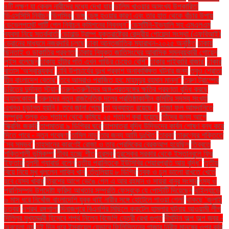
৪টি লক্ষণ যা কেবল নারীদের মধ্যে দেখা যায়
ডালিম খাওয়ার অসংখ্য উপকারিতা
ডিএসসিসি নির্বাচন
ডিপসিক
ডেঙ্গু
ডেঙ্গু হওয়ার কারণ এবং তার হাত থেকে বাঁচার উপায়
ডেভেলপমেন্ট পার্টি পেল নির্বাচন কমিশনের নিবন্ধন"
ডেসটিনি-ইভ্যালি সহ এমএলএম
ব্যবসা নিয়ে সতর্কবার্তা
ডোনাল্ড ট্রাম্প যুক্তরাষ্ট্রের কেন্দ্রীয় গোয়েন্দা সংস্থা (এফবিআই)
ড্রোনের মাধ্যমে নজরদারি চলছে
ঢাকা আন্তর্জাতিক ম্যারাথন-২০২৫ অনুষ্ঠিত
ঢাকায়
ছিনতাই ও ডাকাতির প্রবণতা
ঢাকায় নিযুক্ত জাতিসংঘের আবাসিক সমন্বয়কারী গোয়েন
লুইস বলেছেন
ঢাকায় হাঁটার গতি এখন গাড়ির চেয়েও বেশি''
ঢাকার পাইকারি বাজার'
ঢাকার
বাতাস ‘অস্বাস্থ্যকর’
ঢাবি উপাচার্যের দুঃখ প্রকাশ অনাকাঙ্ক্ষিত ঘটনার জন্য
তবুও শ্রোতা
হীন বাংলাদেশ বেতার”
তবে আমরাও পরাজিত হব: মাহমুদুর রহমান মান্না"
তরুণ ট্রাম্পের
চরিত্রে দুর্দান্ত স্ট্যান
তরুণ-তরুণীদের অঙ্গ-প্রত্যঙ্গের ক্ষতির প্রবণতা বৃদ্ধি করছে
অ্যালকোহল
তরুণদের নতুন রাজনৈতিক দলের প্রতিষ্ঠাকালীন কমিটির সদস্য সংখ্যা
এখনও চূড়ান্ত হয়নি। তবে জানা গেছে
তা অব্যাহত রয়েছে।
তাজা ফল আমদানিতে
সম্পূরক শুল্ক ৩০ শতাংশ থেকে কমিয়ে ২৫ শতাংশ করা হয়েছে
তাঁদের জন্য আগে
স্ক্রিনিং জরুরি
তাপমাত্রা ৯ ডিগ্রির ঘরে
তাপমাত্রা বৃদ্ধি উদ্ভিদের কার্বন শোষণ বন্ধ করে
দিতে পারে - নতুন গবেষণা
তামিল নাড়ু
তার জন্য আমি দুঃখিত'
তারকা
তারুণ্যের শক্তিতে
‘সব সম্ভব’
তাহসানের কারণেই রোজা ও তার প্রেমিকের ব্রেকআপ হয়েছিল
তিব্বতে
শক্তিশালী ভূমিকম্প
তীব্র হচ্ছে শীত
তুরস্ক
তুরস্কের সরকার থেকে ইস্তানবুলে ফ্রি
ইফতার
তুলসী গ্যাবার্ড বলেন
তৃতীয় প্রান্তিকে ইউসিবির শেয়ারপ্রতি আয় বৃদ্ধি"
তৃতীয়
বিয়ে নিয়ে মুখ খুললেন শাকিব খান
তেঁতুলিয়ায় ৮ ডিগ্রি
ত্বক ও চুল ভালো রাখতে খেতে
হবে যেসব খাবার
ত্রিশের আগে ভেঙে গেল এ আর রহমান ও সায়রা বানুর সংসার
ৎস্য ও
প্রাণিসম্পদ উপদেষ্টা ফরিদা আখতার সম্প্রতি ফেসবুকে যে পোস্টটি দিয়েছেন
থাইল্যান্ডে
৬ মাস ধরে নিখোঁজ বাংলাদেশি যুবক থাই নারীর সঙ্গে হোটেলে পাওয়া গেল!
থাকছে ‘জুলাই
চত্বর’
দশরথ রঙ্গশালা
দিনাজপুরে বিএনপির মিছিলে ককটেল হামলার ঘটনায় আওয়ামী লীগ
দিল্লির মুখ্যমন্ত্রী হিসেবে শপথ নিলেন বিজেপি নেত্রী রেখা গুপ্ত
দীর্ঘদিন অল্প অল্প জ্বর -
অবহেলা নয়
দুই দিন ধরে ইসরায়েল যেভাবে ফিলিস্তিনের গাজার নিরীহ মানুষের ওপর বর্বর