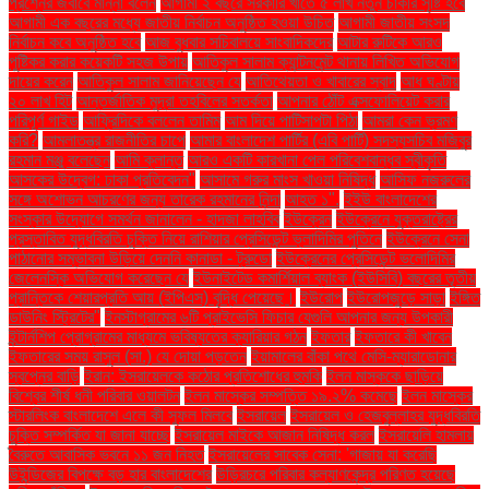
প্রশ্নের জবাবে মান্না বলেন
আগামী ২ বছরে সরকারি খাতে ৫ লাখ নতুন চাকরি সৃষ্টি হবে
আগামী এক বছরের মধ্যে জাতীয় নির্বাচন অনুষ্ঠিত হওয়া উচিত
আগামী জাতীয় সংসদ
নির্বাচন কবে অনুষ্ঠিত হবে
আজ বুধবার সচিবালয়ে সাংবাদিকদের
আটার রুটিকে আরও
পুষ্টিকর করার কয়েকটি সহজ উপায়
আতিকুল সালাম ক্যান্টনমেন্ট থানায় লিখিত অভিযোগ
দায়ের করেন
আতিকুল সালাম জানিয়েছেন যে
আতিথেয়তা ও খাবারের স্বাদ
আধ ঘণ্টায়
২০ লাখ হিট
আন্তর্জাতিক মুদ্রা তহবিলের সতর্কতা
আপনার ঠোঁট এক্সফোলিয়েট করার
পরিপূর্ণ গাইড
আফ্রিদিকে বললেন তামিম
আম দিয়ে পাটিসাপটা পিঠা
আমরা কেন ভ্রমণ
করি?
আমলাতন্ত্র রাজনীতির চাপে
আমার বাংলাদেশ পার্টির (এবি পার্টি) সদস্যসচিব মজিবুর
রহমান মঞ্জু বলেছেন
আমি ক্লান্ত
আরও একটি কারখানা পেল পরিবেশবান্ধব স্বীকৃতি
আসকের উদ্বেগ: ঢাকা প্রতিবেদন"
আসামে গরুর মাংস খাওয়া নিষিদ্ধ
আসিফ নজরুলের
সঙ্গে অশোভন আচরণের জন্য তারেক রহমানের নিন্দা
আহত ১".
ইইউ বাংলাদেশের
সংস্কার উদ্যোগে সমর্থন জানালেন - হাদজা লাহবিব
ইউক্রেন
ইউক্রেনে যুক্তরাষ্ট্রের
প্রস্তাবিত যুদ্ধবিরতি চুক্তি নিয়ে রাশিয়ার প্রেসিডেন্ট ভ্লাদিমির পুতিনে
ইউক্রেনে সেনা
পাঠানোর সম্ভাবনা উড়িয়ে দেননি কানাডা - ট্রুডো
ইউক্রেনের প্রেসিডেন্ট ভলোদিমির
জেলেনস্কি অভিযোগ করেছেন যে
ইউনাইটেড কমার্শিয়াল ব্যাংক (ইউসিবি) বছরের তৃতীয়
প্রান্তিকে শেয়ারপ্রতি আয় (ইপিএস) বৃদ্ধি পেয়েছে।
ইউরোপ
ইউরোপজুড়ে সাড়া
ইঙ্গিত
ডাউনিং স্ট্রিটের"
ইনস্টাগ্রামের ৬টি প্রাইভেসি ফিচার যেগুলি আপনার জন্য উপকারী
ইন্টার্নশিপ প্রোগ্রামের মাধ্যমে ভবিষ্যতের ক্যারিয়ার গঠন
ইফতার
ইফতারে কী খাবেন
ইফতারের সময় রাসুল (সা.) যে দোয়া পড়তেন
ইয়ামালের বাঁকা পথে মেসি-ম্যারাডোনার
স্বপ্নের বাড়ি
ইরান: ইসরায়েলকে কঠোর প্রতিশোধের হুমকি
ইলন মাস্ককে ছাড়িয়ে
বিশ্বের শীর্ষ ধনী পরিবার ওয়ালটন
ইলন মাস্কের সম্পত্তি ১৯.২% কমেছে
ইলন মাস্কের
স্টারলিংক বাংলাদেশে এলে কী সুফল মিলবে
ইসরায়েল
ইসরায়েল ও হেজবুল্লাহর যুদ্ধবিরতি
চুক্তি সম্পর্কিত যা জানা যাচ্ছে
ইসরায়েল মাইকে আজান নিষিদ্ধ করল
ইসরায়েলি হামলায়
বৈরুতে আবাসিক ভবনে ১১ জন নিহত
ইসরায়েলের সাবেক সেনা: 'গাজায় যা করেছি
উইন্ডিজের বিপক্ষে বড় হার বাংলাদেশের
উড়িরচরে পরিবার কল্যাণকেন্দ্র পরিণত হয়েছে