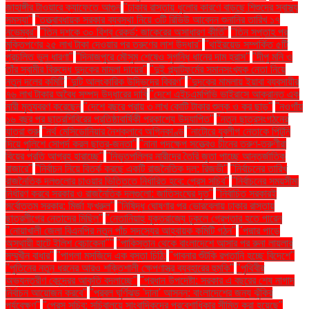
জাহাঙ্গীর টাওয়ারে ক্যাফেতে আগুন
"ঢাকার রাস্তায় ধুলোর কারণে বাড়ছে শিশুদের স্বাস্থ্য
সমস্যা"
"তত্ত্বাবধায়ক সরকার ব্যবস্থা নিয়ে ৩টি রিভিউ আবেদন শুনানির তারিখ ১৭
নভেম্বর"
"তিন দশকে ৩০ বিশ্ব রেকর্ড: জাকেরের অসাধারণ কীর্তি"
"তিন সপ্তাহ পর
মুক্তিপণের ২৫ লাখ টাকা দেওয়ার পর তরুণের লাশ উদ্ধার"
"থাইরয়েড সম্পর্কিত ৫টি
প্রচলিত ভুল ধারণা"
"দিনাজপুরে মৌসুম শেষেও সুগন্ধি ধানের দাম হ্রাস"
"দীপু মনি ও
তাঁর স্বামীর বিরুদ্ধে দুদকের মামলা দায়ের"
"দুই প্ল্যাটফর্মের সমানসংখ্যক নেতা নিয়ে
নতুন দলের কমিটি
"দুটি আলংকারিক উদ্ভিদের বিবরণ"
"দুদকের মামলায় ইয়াবা ব্যবসায়ীর
৭৬ লাখ টাকার অবৈধ সম্পদ উদ্ধারের দাবি
"দেশে এইচএমপিভি ভাইরাসে আক্রান্ত এক
নারী মৃত্যুবরণ করেছেন
"দেশে বছরে প্রায় ৩ লাখ কোটি টাকার শুল্ক ও কর ছাড়"
"নওগাঁয়
১৬ বছর পর ছাত্রশিবিরের প্রতিষ্ঠাবার্ষিকী প্রকাশ্যে উদযাপিত"
"নতুন ছাত্রসংগঠনের
যাত্রা শুরু
"নর্থ মেসিডোনিয়ার নৈশক্লাবে অগ্নিকাণ্ড
"নাটোরে যুবলীগ নেতাকে পিটুনি
দিয়ে পুলিশে সোপর্দ করল ছাত্র-জনতা"
"নানা পদক্ষেপ সত্ত্বেও চীনের তরুণ-তরুণীরা
বিয়ের প্রতি আগ্রহ হারাচ্ছে"
"নিভৃতপল্লির নারীদের তৈরি জুতা পাচ্ছে আন্তর্জাতিক
বাজারে"
"নির্বাচন নিয়ে বিতর্ক করছে একটি রাজনৈতিক দল: রিজভী"
"নির্বাচনের তারিখ
রাজনৈতিক দলগুলোর চাওয়ার ভিত্তিতে নির্ধারিত হবে: প্রেস সচিব"
"নির্বাচনের সময়সীমা
নির্ধারণ করবে সরকার ও রাজনৈতিক দলগুলো: জাতিসংঘের দূত"
"নির্বাচিত সরকারই
সর্বোত্তম সরকার: মির্জা ফখরুল"
"নিষিদ্ধ ঘোষণার পর ভোরবেলায় ঢাকার রাস্তায়
ছাত্রলীগের নেতাদের মিছিল"
"নেতানিয়াহু যুক্তরাজ্যে ঢুকলে গ্রেপ্তার হতে পারেন
"নোয়াখালী জেলা বিএনপির নতুন পাঁচ সদস্যের আহ্বায়ক কমিটি গঠন"
"পদ্মার পাড়ে
অস্থায়ী হাটে ইলিশ বেচাকেনা"''
"পাকিস্তান থেকে বাংলাদেশে আসার পর রুনা লায়লার
সম্মুখীন বাধার"
"পাগলা মসজিদে এক বস্তা চিঠি:
"পাবনার শুঁটকি রপ্তানি হচ্ছে বিদেশে"
"পুতিনের নতুন ধরনের আরও শক্তিশালী ক্ষেপণাস্ত্র ব্যবহারের হুমকি"
"পৃথিবীর
অভ্যন্তরীণ কেন্দ্রের আকৃতি বদলাচ্ছে"
"প্রধান উপদেষ্টা: সরকার এ বছরের শেষ নাগাদ
নির্বাচন আয়োজন করবে"
"প্রবল ঘূর্ণিঝড় 'দানা' আসন্ন: বাংলাদেশের জন্য ঝুঁকির
পর্যবেক্ষণ"
"প্রেস সচিব: সচিবালয়ে সাংবাদিকদের প্রবেশাধিকার সীমিত করা হয়েছে"