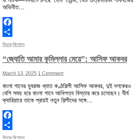
বা নাটক—সবখানে চলছে ‘হেনা’ ট্রেন্ড, যেটি চিত্রনায়িকা শাবনাজের
অভিনীত…
Facebook
Share
ফিচার
বিনোদন
“জ্যোতি আমার কুমিল্লার মেয়ে”: আসিফ আকবর
March 13, 2025
1 Comment
বাংলা গানের যুবরাজ খ্যাত কণ্ঠশিল্পী আসিফ আকবর, দুই দশকেরও
বেশি সময় ধরে বাংলা গানে আধিপত্য বিস্তার করে চলেছেন। দীর্ঘ
ক্যারিয়ারে তাকে প্রায়ই নতুন শিল্পীদের সঙ্গে…
Facebook
Share
ফিচার
বিনোদন