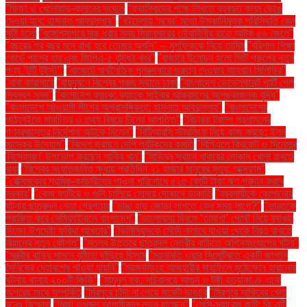
"ফিফা ও খেলোয়াড়-ক্লাবের সংঘাত
"ফ্যাসিবাদের পক্ষে লিখতে ব্যবহৃত কলম ভেঙে
দেওয়া হবে: হাসনাত আবদুল্লাহ"
"বইমেলায় ‘মবের’ মতো উসকানিমূলক পরিস্থিতি কেন
সৃষ্টি হলো
"বঙ্গোপসাগরে মাছ ধরার সময় মিয়ানমারের নৌবাহিনীর হাতে আটক ৫৬ জেলে"
"বছরের পর বছর মনে রাখা হবে তোমার অর্জন" – মুশফিককে নিয়ে তামিম
"বরিশাল শিক্ষা
বোর্ডে পাসের হার এবং জিপিএ-৫ বৃদ্ধির খবর"
"বাজারে উন্মোচন হলো সিটি গ্রুপের নতুন
পণ্য ‘টুটি টুইস্ট’"
"বাজেটে অর্থনৈতিক পুনরুদ্ধারে গুরুত্ব দেওয়ার আহ্বান সিপিডির"
"বাবা কারাগারে
"বায়ুদূষণে বিশ্বের পঞ্চম স্থানে ঢাকা
"বাংলাদেশ ডেভেলপমেন্ট পার্টি পেল
নিবন্ধন সনদ"
"বাংলাদেশ ব্যাংক: ব্যাংকে সাইবার আক্রমণের আশঙ্কাজনক বৃদ্ধি"
"বাংলাদেশে আওয়ামী লীগের অপ্রাসঙ্গিকতা: হাসনাত আবদুল্লাহ"
"বাংলাদেশের
পাঠ্যবইতে মানচিত্র ও তথ্য বিষয়ে চীনের আপত্তি"
"বিচারক ট্রাম্প প্রশাসনের
গণবরখাস্তের নির্দেশনা আটকে দিলেন"
"বিটিআরসি স্টারলিংক নিয়ে কাজ করছে: ইলন
মাস্কের উদ্যোগ"
"বিদেশ ভ্রমণে দেশি পর্যটকদের কমতি
"বিপিএলে ক্রিকেট ও সিনেমার
'বিস্ফোরণ' উপভোগ করছেন শাকিব খান"
"বিভিন্ন স্থানে খাবারের দোকান খোলা রাখতে
বাধা
"বিশ্বের সংঘাতজনিত ক্ষুধায় প্রতিদিন ২১ হাজার মানুষের মৃত্যু: অক্সফাম"
"বেক্সিমকোর শ্রমিক-কর্মচারীদের পাওনা পরিশোধে ৫২৫ কোটি টাকা ঋণ প্রদান করবে
সরকার"
"বোমা ফাটিয়ে ও গুলি চালিয়ে সোনার দোকানে ডাকাতি
"ব্যবসায়ীকে কোপানোর
ঘটনায় ছাত্রদল নেতা গ্রেপ্তার
"ভাঙা হাড় জোড়া লাগতে কেন সময় লাগে?"
"ভারতকে
পরাজিত করে সেমিফাইনালে বাংলাদেশ"
"ভালোবাসা দিবসে ‘তামাশা’ পোস্ট নিয়ে ব্যাখ্যা
দিলেন উপদেষ্টা ফরিদা আখতার"
"ভিনিসিয়ুসকে সৌদি ক্লাবে যাওয়া থেকে বিরত রাখতে
রিয়ালের নতুন কৌশল"
"মতলব উত্তরে ছাত্রদল নেত্রীর বাড়িতে অগ্নিসংযোগের ঘটনা"
"মন্ত্রীর বাড়ির সামনে বৃষ্টিতে দাঁড়িয়ে ছিলাম
"ময়নামতি ওয়ার সিমেট্রিতে একটি জাপানি
সৈনিকের দেহাবশেষ পাওয়া যায়নি"
"ময়মনসিংহে আজহারীর মাহফিলে মুঠোফোন হারানোর
ঘটনায় থানায় ২০০টি জিডি"
"মামুনুল হক: সচিবালয়ে আগুন ও টঙ্গী হত্যাকাণ্ড একে
অপরের সাথে সম্পর্কিত
"মিরপুরে চাঁদা না পেয়ে মার্কেট ভাঙচুর
"মিরপুরে সাকিবের খেলা
বন্ধে বিক্ষোভ
"মির্জা ফখরুল আগামীকাল লন্ডন যাচ্ছেন"
"মেসি-সুয়ারেজ জুটি: কি এটি