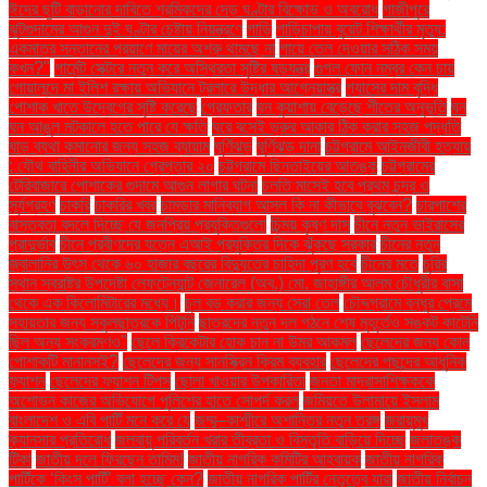
ঈদের ছুটি বাড়ানোর দাবিতে শ্রমিকদের দেড় ঘণ্টার বিক্ষোভ ও অবরোধ
গাজীপুরে
ঝুটগুদামের আগুন দুই ঘণ্টার চেষ্টায় নিয়ন্ত্রণে
গাড়ি
গাড়িচাপায় বুয়েট শিক্ষার্থীর মৃত্যু:
একমাত্র সন্তানের প্রয়াণে মায়ের অশ্রু থামছে না
গায়ে তেল দেওয়ার সঠিক সময়
কখন?"
গার্মেন্ট সেক্টরে নতুন করে অস্থিরতা সৃষ্টির ষড়যন্ত্র
গুগল ফোন নম্বর কেন চায়
গোয়ালন্দে মা ইলিশ রক্ষায় অভিযানে ট্রলারে উদ্ধার আগ্নেয়াস্ত্র
গ্যাসের দাম বৃদ্ধি
পোশাক খাতে উদ্বেগের সৃষ্টি করেছে
গ্রেফতার
ঘন কুয়াশায় বেড়েছে শীতের অনুভূতি
ঘন
ঘন আঙুল মটকালে হতে পারে যে ক্ষতি
ঘরে বসেই ভ্রুর আকার ঠিক করার সহজ পদ্ধতি
ঘাড় ব্যথা কমানোর জন্য সহজ ব্যায়াম
ঘূর্ণিঝড়
ঘূর্ণিঝড় দানা
চট্টগ্রামে আইনজীবী হত্যায়
: যৌথ বাহিনীর অভিযানে গ্রেপ্তার ২০
চট্টগ্রামে ছিনতাইয়ের আতঙ্ক
চট্টগ্রামের
টেরিবাজারে পোশাকের গুদামে আগুন লাগার ঘটনা
চলতি মাসেই হবে প্রথম চন্দ্র ও
সূর্যগ্রহণ
চাকরি
চাকরির খবর
চামড়ার মানিব্যাগ আসল কি না কীভাবে বুঝবেন?
চারপাশের
বাস্তবতা বদলে দিচ্ছে যে জনপ্রিয় প্রযুক্তিগুলো
চিন্ময় কৃষ্ণ দাস
চীনে নতুন ভাইরাসের
প্রাদুর্ভাব
চীনে প্রবীণদের যত্নে এআই প্রযুক্তির দিকে ঝুঁকছে সরকার
চীনের নতুন
জ্বালানির উৎস থেকে ৬০ হাজার বছরের বিদ্যুতের চাহিদা পূরণ হবে
চীনের মতে
চুরির
স্থান স্বরাষ্ট্র উপদেষ্টা লেফটেন্যান্ট জেনারেল (অব.) মো. জাহাঙ্গীর আলম চৌধুরীর বাসা
থেকে এক কিলোমিটারের মধ্যে।
চুল বড় করার জন্য সেরা তেল
চৌদ্দগ্রামে বন্ধুর প্রেমে
সহায়তার জন্য স্কুলছাত্রকে পিটুনি
ছাত্রদের নতুন দল গঠনে শেষ মুহূর্তেও সঙ্কট কাটেনি
ছিল অন্য সংক্রমণও"
ছেলে ক্রিকেটার হোক চান না উমর আকমল
ছেলেদের জন্য কোন
পোশাকটি মানানসই?
ছেলেদের জন্য সানস্ক্রিন ক্রিম ব্যবহার
ছেলেদের পছন্দের আধুনিক
ফ্যাশন
ছেলেদের ফ্যাশন টিপস
ছোলা খাওয়ার উপকারিতা
জনতা মাদ্রাসাশিক্ষককে
অশোভন কাজের অভিযোগে পুলিশের হাতে সোপর্দ করল
জমিয়তে উলামায়ে ইসলাম
বাংলাদেশ ও এবি পার্টি মনে করে যে
জম্মু–কাশ্মীরে অশান্তির নতুন তরঙ্গ
জরায়ুমুখ
ক্যানসার প্রতিরোধ
জলবায়ু পরিবর্তন খরার তীব্রতা ও বিস্তৃতি বাড়িয়ে দিচ্ছে
জলাতঙ্ক
টিকা
জাতীয় দলে ফিরছেন তামিম!
জাতীয় নাগরিক কমিটির আহ্বায়ক
জাতীয় নাগরিক
পার্টিকে ‘কিংস পার্টি’ বলা হচ্ছে কেন?
জাতীয় নাগরিক পার্টির নেতৃত্বে যারা
জাতীয় নির্বাচন