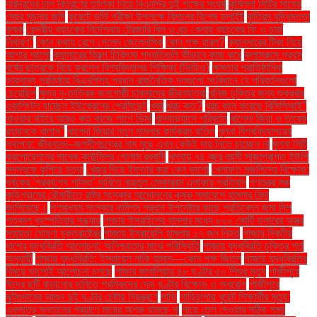
দরিদ্রদের চাল বিতরণের তালিকা নিয়ে বিএনপির দুই পক্ষের সংঘর্ষ
কুমিল্লা সিটির সাবেক
মেয়র সূচনার জমি
কুয়েটে ভর্তি পরীক্ষা উপলক্ষে বিমানের বিশেষ ফ্লাইট
কৃত্রিম বুদ্ধিমত্তা
কৃষক
কেন্দ্রীয় ব্যাংকের নির্দেশনায় ট্রেজারি বিল ও বন্ড কেনায় ব্যাংকের ফি ও চার্জ
নির্ধারণ"
কোন কথায় রেগে গেলেন জেলেনস্কি
কোন পক্ষ হারল?
ক্যানসারের টিকা নিয়ে
আশার আলো
ক্যান্সারের বিকল্প চিকিৎসা পদ্ধতিগুলি কীভাবে কাজ করে
ক্লাসরুমে প্রথম
বর্ষের ছাত্রকে বিয়ে করলেন বিশ্ববিদ্যালয় শিক্ষিকা (ভিডিও)
ক্ষমতার প্রাতিষ্ঠানিক
ভারসাম্য প্রতিষ্ঠায় বিএনপিসহ প্রধান রাজনৈতিক দলগুলো সংবিধানে যে পরিবর্তনগুলো
চেয়েছিল
ক্ষুদ্র নৃ-তাত্বিক জনগোষ্ঠী চাকমাদের জীবনযাত্রা
খনিজ চুক্তির জন্য শুক্রবার
ওয়াশিংটন যাচ্ছেন ইউক্রেনের প্রেসিডেন্ট
খবর
খরচ কত?
খরচ বহন করেছে বিসিসিআই"
খাওয়ার বাইরে আরও কত কাজে লাগে ডিম!
খাদ্যাভ্যাসে পরিবর্তন
খালেদা জিয়া ও তারেক
রহমানকে খালাস''
খালেদা জিয়ার নতুন মামলার কার্যক্রম বাতিল
খুলনা বিশ্ববিদ্যালয়ের
স্থাপনা: জীবনানন্দ–জগদীশচন্দ্রের নাম মুছে এখন কেউই দায় নিতে চাচ্ছেন না
খুলনা সিটি
করপোরেশনের সাবেক কাউন্সিলর গোলাম রব্বানী
খুলনায় ৭৪ বছর বয়সী সাজাপ্রাপ্ত ইউপি
সদস্যকে কুপিয়ে হত্যা
খেজুর দিয়ে ইফতার করা কেন ভালো
খেলাফত মজলিসের বিক্ষোভ:
ধর্ষকের ‘প্রকাশ্যে শাস্তি’ দাবিতে বায়তুল মোকাররম এলাকায় প্রতিবাদ
গণতন্ত্র মঞ্চ
কুড়িগ্রামের রৌমারীতে রাষ্ট্র সংস্কার আন্দোলনের কৃষক সমাবেশে হামলার নিন্দা
জানিয়েছে।
গণমাধ্যম সংস্কার কমিশন প্রধান উপদেষ্টার কাছে প্রতিবেদন জমা দিল
গতকাল বৃহস্পতিবার সন্ধ্যায়
গাজায় ইসরাইলের হামলার মধ্যে ৮০০ কোটি ডলারের অস্ত্র
সহায়তা ঘোষণা যুক্তরাষ্ট্রের
গাজায় ইসরায়েলি হামলায় ১৭ জন নিহত
গাজায় দ্বিতীয়
ধাপের যুদ্ধবিরতি আলোচনা: অনিশ্চয়তার মাঝে পরিস্থিতি
গাজায় যুদ্ধবিরতি চুক্তির শর্ত
অনুযায়ী
গাজায় যুদ্ধবিরতি: ইসরায়েল নাকি হামাস—কোন পক্ষ জিতল
গাজায় যুদ্ধবিরতির
বিষয়ে ভালোই আলোচনা চলছে
গাজার জাবালিয়ায় ৪৮ ঘণ্টায় ৫০ শিশুর মৃত্যু
গাজীপুরে
ঈদের ছুটি বাড়ানোর দাবিতে শ্রমিকদের দেড় ঘণ্টার বিক্ষোভ ও অবরোধ
গাজীপুরে
ঝুটগুদামের আগুন দুই ঘণ্টার চেষ্টায় নিয়ন্ত্রণে
গাড়ি
গাড়িচাপায় বুয়েট শিক্ষার্থীর মৃত্যু:
একমাত্র সন্তানের প্রয়াণে মায়ের অশ্রু থামছে না
গায়ে তেল দেওয়ার সঠিক সময়