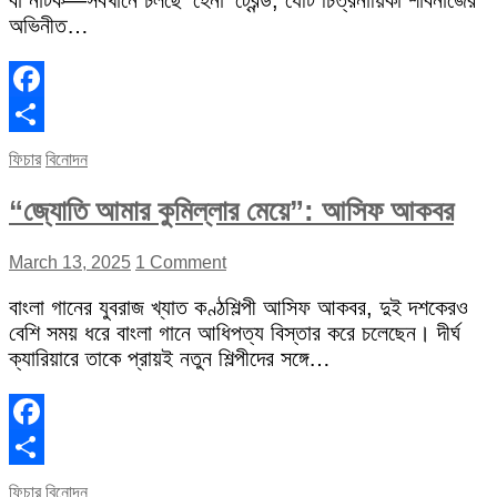
বা নাটক—সবখানে চলছে ‘হেনা’ ট্রেন্ড, যেটি চিত্রনায়িকা শাবনাজের
অভিনীত…
Facebook
Share
ফিচার
বিনোদন
“জ্যোতি আমার কুমিল্লার মেয়ে”: আসিফ আকবর
March 13, 2025
1 Comment
বাংলা গানের যুবরাজ খ্যাত কণ্ঠশিল্পী আসিফ আকবর, দুই দশকেরও
বেশি সময় ধরে বাংলা গানে আধিপত্য বিস্তার করে চলেছেন। দীর্ঘ
ক্যারিয়ারে তাকে প্রায়ই নতুন শিল্পীদের সঙ্গে…
Facebook
Share
ফিচার
বিনোদন