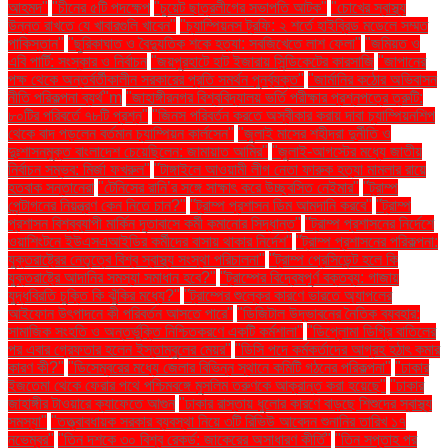
আহমদ"
"চীনের ৫টি পদক্ষেপ
"চুয়েট ছাত্রলীগের সভাপতি আটক"
"চোখের স্বাস্থ্য
উন্নত রাখতে যে খাবারগুলি খাবেন"
"চ্যাম্পিয়নস ট্রফি: ২ শর্তে হাইব্রিড মডেলে সম্মত
পাকিস্তান"
"ছুরিকাঘাত ও বৈদ্যুতিক শকে হত্যা: সবজিখেতে লাশ ফেলা"
"জমিয়ত ও
এবি পার্টি: সংস্কার ও নির্বাচন
"জয়পুরহাটে হাট ইজারায় সিন্ডিকেটের কারসাজি
"জাপানের
পক্ষ থেকে অন্তর্বর্তীকালীন সরকারের প্রতি সমর্থন পুনর্ব্যক্ত"
"জার্মানির কঠোর অভিবাসন
নীতি পরিকল্পনা ব্যর্থ"m
"জাহাঙ্গীরনগর বিশ্ববিদ্যালয় ভর্তি পরীক্ষার প্রশ্নপত্রে ত্রুটি:
৮০টির পরিবর্তে ৭৮টি প্রশ্ন"
"জিনস পরিবর্তন করতে অস্বীকার করায় দাবা চ্যাম্পিয়নশিপ
থেকে বাদ পড়লেন বর্তমান চ্যাম্পিয়ন কার্লসেন"
"জুলাই মাসের শহীদরা দুর্নীতি ও
দুঃশাসনমুক্ত বাংলাদেশ চেয়েছিলেন: জামায়াত আমির"
"জুলাই-আগস্টের মধ্যে জাতীয়
নির্বাচন সম্ভব: মির্জা ফখরুল"
"টাঙ্গাইলে আওয়ামী লীগ নেতা ফারুক হত্যা মামলার রায়ে
হতবাক সন্তানেরা
"টেনিসের রানি’র সঙ্গে সাক্ষাৎ করে উচ্ছ্বসিত নেইমার"
"ট্রাম্প
পেন্টাগনের নিয়ন্ত্রণ কেন নিতে চান?"
"ট্রাম্প প্রশাসন ডিম আমদানি করবে"
"ট্রাম্প
প্রশাসন বিশ্বব্যাপী মার্কিন দূতাবাসে কর্মী কমানোর সিদ্ধান্ত"
"ট্রাম্প প্রশাসনের নির্দেশে
ওয়াশিংটনে ইউএসএআইডির কর্মীদের বাসায় থাকার নির্দেশ"
"ট্রাম্প প্রশাসনের পরিকল্পনা:
যুক্তরাষ্ট্রের নেতৃত্বে বিশ্ব স্বাস্থ্য সংস্থা পরিচালনা"
"ট্রাম্প প্রেসিডেন্ট হলে কি
যুক্তরাষ্ট্রে আদানির সমস্যা সমাধান হবে?"
"ট্রাম্পের বিদ্বেষপূর্ণ বক্তব্য: গাজায়
যুদ্ধবিরতি চুক্তি কি ঝুঁকির মধ্যে?"
"ট্রাম্পের শুল্কের কারণে ভারতে অ্যাপলের
আইফোন উৎপাদনে কী পরিবর্তন আসতে পারে"
"ডিজিটাল উদ্ভাবনের নৈতিক ব্যবহার:
সামাজিক সংহতি ও অন্তর্ভুক্তি নিশ্চিতকরণে একটি কর্মশালা"
"ডিপ্লোমা ডিগ্রি বাতিলের
পর এবার গ্রেফতার হলেন ইস্তাম্বুলের মেয়র"
"ডিসি পদে কর্মকর্তাদের আগ্রহ হঠাৎ কমার
কারণ কী?"
"ডিসেম্বরের মধ্যে জেলার বিভিন্ন স্থানে কমিটি গঠনের পরিকল্পনা"
"ঢাকার
ইজতেমা থেকে ফেরার পথে পশ্চিমবঙ্গে মুসলিম তরুণকে আক্রান্ত করা হয়েছে"
"ঢাকার
জাহাঙ্গীর টাওয়ারে ক্যাফেতে আগুন
"ঢাকার রাস্তায় ধুলোর কারণে বাড়ছে শিশুদের স্বাস্থ্য
সমস্যা"
"তত্ত্বাবধায়ক সরকার ব্যবস্থা নিয়ে ৩টি রিভিউ আবেদন শুনানির তারিখ ১৭
নভেম্বর"
"তিন দশকে ৩০ বিশ্ব রেকর্ড: জাকেরের অসাধারণ কীর্তি"
"তিন সপ্তাহ পর