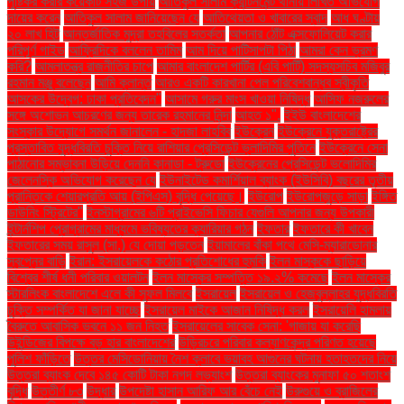
পুষ্টিকর করার কয়েকটি সহজ উপায়
আতিকুল সালাম ক্যান্টনমেন্ট থানায় লিখিত অভিযোগ
দায়ের করেন
আতিকুল সালাম জানিয়েছেন যে
আতিথেয়তা ও খাবারের স্বাদ
আধ ঘণ্টায়
২০ লাখ হিট
আন্তর্জাতিক মুদ্রা তহবিলের সতর্কতা
আপনার ঠোঁট এক্সফোলিয়েট করার
পরিপূর্ণ গাইড
আফ্রিদিকে বললেন তামিম
আম দিয়ে পাটিসাপটা পিঠা
আমরা কেন ভ্রমণ
করি?
আমলাতন্ত্র রাজনীতির চাপে
আমার বাংলাদেশ পার্টির (এবি পার্টি) সদস্যসচিব মজিবুর
রহমান মঞ্জু বলেছেন
আমি ক্লান্ত
আরও একটি কারখানা পেল পরিবেশবান্ধব স্বীকৃতি
আসকের উদ্বেগ: ঢাকা প্রতিবেদন"
আসামে গরুর মাংস খাওয়া নিষিদ্ধ
আসিফ নজরুলের
সঙ্গে অশোভন আচরণের জন্য তারেক রহমানের নিন্দা
আহত ১".
ইইউ বাংলাদেশের
সংস্কার উদ্যোগে সমর্থন জানালেন - হাদজা লাহবিব
ইউক্রেন
ইউক্রেনে যুক্তরাষ্ট্রের
প্রস্তাবিত যুদ্ধবিরতি চুক্তি নিয়ে রাশিয়ার প্রেসিডেন্ট ভ্লাদিমির পুতিনে
ইউক্রেনে সেনা
পাঠানোর সম্ভাবনা উড়িয়ে দেননি কানাডা - ট্রুডো
ইউক্রেনের প্রেসিডেন্ট ভলোদিমির
জেলেনস্কি অভিযোগ করেছেন যে
ইউনাইটেড কমার্শিয়াল ব্যাংক (ইউসিবি) বছরের তৃতীয়
প্রান্তিকে শেয়ারপ্রতি আয় (ইপিএস) বৃদ্ধি পেয়েছে।
ইউরোপ
ইউরোপজুড়ে সাড়া
ইঙ্গিত
ডাউনিং স্ট্রিটের"
ইনস্টাগ্রামের ৬টি প্রাইভেসি ফিচার যেগুলি আপনার জন্য উপকারী
ইন্টার্নশিপ প্রোগ্রামের মাধ্যমে ভবিষ্যতের ক্যারিয়ার গঠন
ইফতার
ইফতারে কী খাবেন
ইফতারের সময় রাসুল (সা.) যে দোয়া পড়তেন
ইয়ামালের বাঁকা পথে মেসি-ম্যারাডোনার
স্বপ্নের বাড়ি
ইরান: ইসরায়েলকে কঠোর প্রতিশোধের হুমকি
ইলন মাস্ককে ছাড়িয়ে
বিশ্বের শীর্ষ ধনী পরিবার ওয়ালটন
ইলন মাস্কের সম্পত্তি ১৯.২% কমেছে
ইলন মাস্কের
স্টারলিংক বাংলাদেশে এলে কী সুফল মিলবে
ইসরায়েল
ইসরায়েল ও হেজবুল্লাহর যুদ্ধবিরতি
চুক্তি সম্পর্কিত যা জানা যাচ্ছে
ইসরায়েল মাইকে আজান নিষিদ্ধ করল
ইসরায়েলি হামলায়
বৈরুতে আবাসিক ভবনে ১১ জন নিহত
ইসরায়েলের সাবেক সেনা: 'গাজায় যা করেছি
উইন্ডিজের বিপক্ষে বড় হার বাংলাদেশের
উড়িরচরে পরিবার কল্যাণকেন্দ্র পরিণত হয়েছে
পুলিশ ফাঁড়িতে
উত্তর মেসিডোনিয়ায় নৈশ ক্লাবে ভয়াবহ আগুনের ঘটনায় হতাহতদের নিয়ে
উত্তরা ব্যাংক দেবে ১৪৫ কোটি টাকা নগদ লভ্যাংশ
উত্তরা ব্যাংকের মুনাফা ৫০ শতাংশ
বৃদ্ধি
উত্তীর্ণ ৮৩
উদ্ধার
উপদেষ্টা হাসান আরিফ আর বেঁচে নেই
উরুগুয়ে ও ব্রাজিলের