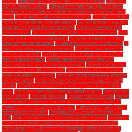
জামায়াত"
‘যুদ্ধবিরোধী’ রবীন্দ্রনাথ ঠাকুরের কাছে এক ইংরেজ মায়ের চিঠি
‘রোহিত শর্মা -
মোটা এবং গড়পড়তা খেলোয়াড়’
‘শিবিরের কমিটি’তে থাকার বিষয়ে পূজা চেরির বক্তব্য
"‘গণপরিষদ’ ও ‘সেকেন্ড রিপাবলিক’: জামায়াতসহ ইসলামী দলগুলোর মতভিন্নতা সামনে
আসছে"
"১০ কিলোমিটার ব্যবধানে সবজির দাম ৩-৪ গুণ বৃদ্ধি"
"১০ কোটি ও এমপি পদের
প্রলোভন: নুরুলের অভিযোগ মিথ্যা দাবি সামান্তার"
"১৫ বছরে বিচার ছাড়া ১৯২৬ জনের
হত্যার অভিযোগ আওয়ামী লীগ সরকারের বিরুদ্ধে"
"১৮তম শিক্ষক নিবন্ধনের লিখিত
পরীক্ষার ফল প্রকাশ
"১৯ দিনে প্রবাসী আয় দুই বিলিয়ন ডলার অতিক্রম করেছে"
"২৭টি
ব্যাগসহ অস্ট্রেলিয়া সফরে ভারতীয় ক্রিকেটার
"৪ নভেম্বর সংবিধান দিবস ও ৭ মার্চের
গুরুত্ব অস্বীকার: সিপিবির অভিমত"
"৬৭ দিন সাগরে ভেসে থাকার পর জীবিত উদ্ধার
"৭
বদলি নিয়ে ব্রাজিল কি ফিফার নিয়ম ভঙ্গ করেছে?"
"৭০ মাইল দূরে ৪০ বছর পর খুঁজে
পাওয়া গেল হারানো আংটি"
"৮ দবি নিয়ে কবি নজরুল বিশ্ববিদ্যালয়ের মিডিয়া স্টাডিজ
বিভাগে শিক্ষার্থীদের আন্দোলন"
"অন্তর্বর্তী সরকার যথাযথ পদক্ষেপ গ্রহণে ব্যর্থ
"অপরাজিতা ফুলের চায়ে পাবেন ৬টি অসাধারণ উপকারিতা"
"অভিবাসী পরিবারের সন্তান
কমলার সামনে ইতিহাস সৃষ্টি করার সম্ভাবনা"
"অমুক ব্যবসায়ীর রাজনৈতিক দলের সঙ্গে
সম্পর্ক: কেন এ বিষয়ে লেখা হয় না?"
"অযথা সময় নষ্ট করে সরকারে থাকার কোনো ইচ্ছা
নেই: আসিফ নজরুল"
"আইনশৃঙ্খলা পরিস্থিতি সন্ধ্যার পর থেকে স্পষ্ট হবে: স্বরাষ্ট্র
উপদেষ্টা"
"আওয়ামী লীগের অবস্থান স্পষ্ট না করলে যমুনা ঘেরাও করবে গণ অধিকার
পরিষদ"
"আগামীকাল নির্বাচন কমিশনে বৈঠকে যাবে জামায়াতে ইসলামী"
"আজ রাতে ঢাকায়
আসছেন সাকিব?"
"আজ লক্ষ্মীপূজার উৎসব"
"আজহারুল ইসলামকে মুক্তি দিন
"আমাদের
কথা কেউ ভাবছে না: মার্কিন নির্বাচনের প্রেক্ষাপটে পশ্চিম তীরের বাসিন্দাদের অনুভূতি"
"আমার হিজাব আমার শক্তির উৎস" : মার্কিন ছাত্রী
"আমি যুক্তরাষ্ট্রের রাজনৈতিক বন্দী:
ফিলিস্তিনি ছাত্র মাহমুদ খলিল"
"আর্জেন্টিনার কাছে ৬ গোল খেয়ে সেই ব্রাজিল এখন
শীর্ষে"
"আলী-চমকের পর হৃদয়-ঝড়ে বরিশাল পৌঁছালো ফাইনালে আবারো"
"আলেপ্পোর পর
সিরিয়ার অন্যান্য শহর দখলে এগিয়ে চলেছে হায়াত আল-শাম: কে বা কারা তারা?"
"আসলাঙ্কারের সেঞ্চুরি ও তিকশানার ঘূর্ণিতে অস্ট্রেলিয়াকে বিস্মিত করল শ্রীলঙ্কা"