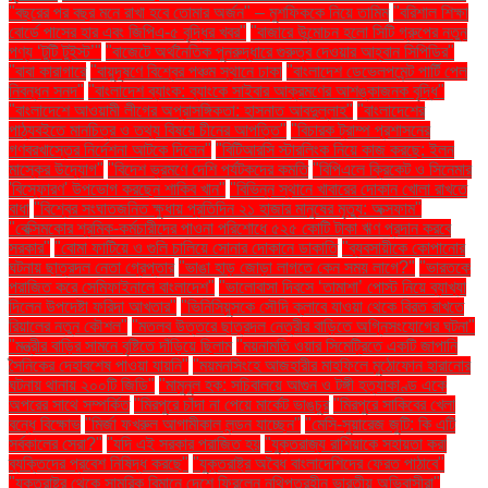
"বছরের পর বছর মনে রাখা হবে তোমার অর্জন" – মুশফিককে নিয়ে তামিম
"বরিশাল শিক্ষা
বোর্ডে পাসের হার এবং জিপিএ-৫ বৃদ্ধির খবর"
"বাজারে উন্মোচন হলো সিটি গ্রুপের নতুন
পণ্য ‘টুটি টুইস্ট’"
"বাজেটে অর্থনৈতিক পুনরুদ্ধারে গুরুত্ব দেওয়ার আহ্বান সিপিডির"
"বাবা কারাগারে
"বায়ুদূষণে বিশ্বের পঞ্চম স্থানে ঢাকা
"বাংলাদেশ ডেভেলপমেন্ট পার্টি পেল
নিবন্ধন সনদ"
"বাংলাদেশ ব্যাংক: ব্যাংকে সাইবার আক্রমণের আশঙ্কাজনক বৃদ্ধি"
"বাংলাদেশে আওয়ামী লীগের অপ্রাসঙ্গিকতা: হাসনাত আবদুল্লাহ"
"বাংলাদেশের
পাঠ্যবইতে মানচিত্র ও তথ্য বিষয়ে চীনের আপত্তি"
"বিচারক ট্রাম্প প্রশাসনের
গণবরখাস্তের নির্দেশনা আটকে দিলেন"
"বিটিআরসি স্টারলিংক নিয়ে কাজ করছে: ইলন
মাস্কের উদ্যোগ"
"বিদেশ ভ্রমণে দেশি পর্যটকদের কমতি
"বিপিএলে ক্রিকেট ও সিনেমার
'বিস্ফোরণ' উপভোগ করছেন শাকিব খান"
"বিভিন্ন স্থানে খাবারের দোকান খোলা রাখতে
বাধা
"বিশ্বের সংঘাতজনিত ক্ষুধায় প্রতিদিন ২১ হাজার মানুষের মৃত্যু: অক্সফাম"
"বেক্সিমকোর শ্রমিক-কর্মচারীদের পাওনা পরিশোধে ৫২৫ কোটি টাকা ঋণ প্রদান করবে
সরকার"
"বোমা ফাটিয়ে ও গুলি চালিয়ে সোনার দোকানে ডাকাতি
"ব্যবসায়ীকে কোপানোর
ঘটনায় ছাত্রদল নেতা গ্রেপ্তার
"ভাঙা হাড় জোড়া লাগতে কেন সময় লাগে?"
"ভারতকে
পরাজিত করে সেমিফাইনালে বাংলাদেশ"
"ভালোবাসা দিবসে ‘তামাশা’ পোস্ট নিয়ে ব্যাখ্যা
দিলেন উপদেষ্টা ফরিদা আখতার"
"ভিনিসিয়ুসকে সৌদি ক্লাবে যাওয়া থেকে বিরত রাখতে
রিয়ালের নতুন কৌশল"
"মতলব উত্তরে ছাত্রদল নেত্রীর বাড়িতে অগ্নিসংযোগের ঘটনা"
"মন্ত্রীর বাড়ির সামনে বৃষ্টিতে দাঁড়িয়ে ছিলাম
"ময়নামতি ওয়ার সিমেট্রিতে একটি জাপানি
সৈনিকের দেহাবশেষ পাওয়া যায়নি"
"ময়মনসিংহে আজহারীর মাহফিলে মুঠোফোন হারানোর
ঘটনায় থানায় ২০০টি জিডি"
"মামুনুল হক: সচিবালয়ে আগুন ও টঙ্গী হত্যাকাণ্ড একে
অপরের সাথে সম্পর্কিত
"মিরপুরে চাঁদা না পেয়ে মার্কেট ভাঙচুর
"মিরপুরে সাকিবের খেলা
বন্ধে বিক্ষোভ
"মির্জা ফখরুল আগামীকাল লন্ডন যাচ্ছেন"
"মেসি-সুয়ারেজ জুটি: কি এটি
সর্বকালের সেরা?"
"যদি এই সরকার পরাজিত হয়
"যুক্তরাজ্য রাশিয়াকে সহায়তা করা
ব্যক্তিদের প্রবেশ নিষিদ্ধ করছে"
"যুক্তরাষ্ট্র অবৈধ বাংলাদেশিদের ফেরত পাঠাবে"
"যুক্তরাষ্ট্র থেকে সামরিক বিমানে দেশে ফিরলেন নথিপত্রহীন ভারতীয় অভিবাসীরা"