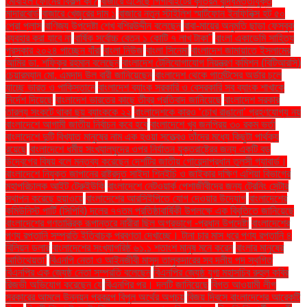
মোবাইল ফোনের বিকল্প কী?
বাজারে এসেছে গিগাবাইটের কৃত্রিম বুদ্ধিমত্তাযুক্ত
মাদারবোর্ড
বাজারে খেজুরের দাম ১
বাজারে নতুন স্টাইলিশ স্মার্টফোন ইনফিনিক্স হট ৫০
প্রো প্লাস
বাণিজ্য উপদেষ্টা শেখ বশিরউদ্দীন বলেছেন
বাবা-মায়ের অনুমতি ছাড়া ফেসবুক
ব্যবহার করা যাবে না
বার্ষিক সর্বোচ্চ বেতন ১ কোটি ৭ লাখ টাকা"
বাংলা একাডেমি সাহিত্য
পুরস্কার ২০২৪ পাচ্ছেন যাঁরা
বাংলা নিউজ
বাংলা সিনেমা
বাংলাদেশ জামায়াতে ইসলামের
আমির ডা. শফিকুর রহমান বলেছেন
বাংলাদেশ টেলিযোগাযোগ নিয়ন্ত্রণ কমিশন (বিটিআরসি)
চেয়ারম্যান মো. এমদাদ উল বারী জানিয়েছেন
বাংলাদেশ থেকে গার্মেন্টসের অর্ডার চলে
যাচ্ছে ভারত ও পাকিস্তানে
বাংলাদেশ ব্যাংক সরকারি ও বেসরকারি সব ব্যাংক শাখাকে
নির্দেশ দিয়েছে
বাংলাদেশ ভারতের কাছে তীব্র প্রতিবাদ জানিয়েছে
বাংলাদেশ সরকার
তারল্য সংকটে থাকা ছয় ব্যাংককে ২২
বাংলাদেশকে কারও ‘চোখ রাঙানো’ গ্রহণযোগ্য নয়
বাংলাদেশে আগামী জাতীয় নির্বাচন কবে হবে
বাংলাদেশে খুব জনপ্রিয় ৩০ রকম ভর্তা
বাংলাদেশে দুটি বিখ্যাত মানুষের নাম এক হওয়া সত্ত্বেও তাঁদের মধ্যে কিছুটা পার্থক্য
রয়েছে
বাংলাদেশে ধর্মীয় সংখ্যালঘুদের ওপর নির্যাতন যুক্তরাষ্ট্রের জন্য একটি বড়
উদ্বেগের বিষয় বলে মন্তব্য করেছেন দেশটির জাতীয় গোয়েন্দাপ্রধান তুলসী গ্যাবার্ড।
বাংলাদেশে নিযুক্ত জাপানের রাষ্ট্রদূত সাইদা শিনইচি ও জাইকার দক্ষিণ এশিয়া বিভাগের
মহাপরিচালক আইট টেরুইউকি
বাংলাদেশে নেটওয়ার্ক পেশাজীবীদের জন্য ট্রেনিং সেন্টার
স্থাপন করেছে হুয়াওয়ে
বাংলাদেশের আরসিইপিতে যোগ দেওয়ার উদ্যোগ
বাংলাদেশের
কমিউনিস্ট পার্টি (সিপিবি) দলের ৭৭তম প্রতিষ্ঠাবার্ষিকী উপলক্ষে এক বিবৃতিতে জানিয়েছে
বাংলাদেশের গণতান্ত্রিক রূপান্তরে নারীরা ছিল অগ্রভাগে -প্রধান উপদেষ্টা
বাংলাদেশের
পণ্য রপ্তানি সম্প্রতি ইতিবাচক প্রবণতা দেখাচ্ছে। টানা চার মাস ধরে পণ্য রপ্তানি ৪
বিলিয়ন ডলার
বাংলাদেশের সংখ্যাগরিষ্ঠ ৬১.১ শতাংশ মানুষ মনে করেন
বাংলার মানুষের
আতিথেয়তা'
বিএনপি নেতা ও আইনজীবী মাসুদ তালুকদারের সব দলীয় পদ স্থগিত
বিএনপির এক জ্যেষ্ঠ নেতা সম্প্রতি বলেছেন
বিএনপির জ্যেষ্ঠ যুগ্ম মহাসচিব রুহুল কবির
রিজভী অভিযোগ করেছেন যে
বিএনপির পর। দলটি জানিয়েছে
বিগত আওয়ামী লীগ
সরকারের আমলে উন্নয়ন প্রকল্পে বিপুল অর্থের অপচয়
বিজয় দিবসে বাংলাদেশের আরেকটি