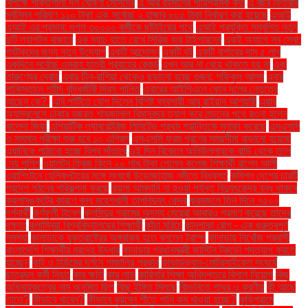
বিপক্ষে শক্তিশালী দল ঘোষণা মেসিদের
এ আর রহমানের পারিশ্রমিক কত
এ বছর ফিতরার
সর্বনিম্ন পরিমাণ ১১০ টাকা এবং সর্বোচ্চ ২ হাজার ৮০৫ টাকা নির্ধারণ করা হয়েছে
এআই
এআই এর প্রভাব: গুগল ৩০০০০ কর্মীকে ছাঁটাইয়ের পথে
এআই প্রযুক্তি সম্বলিত নতুন
দুটি ল্যাপটপ বাজারে
এক ম্যাচ হাতে রেখে সিরিজ জয় টাইগারদের
একই অ্যাপে সব সেবা:
পর্যটকদের জন্য নতুন উদ্যোগ
একটি আন্দোলন
একটি বই
একটি বার্গারের দাম ৫ লাখ
একদিনে সর্বোচ্চ ওমরাহ যাত্রী প্রবাহের রেকর্ড
এখন আর না খেয়ে থাকতে হয় না
এবং
তারুণ্যের দ্রোহ
এবার চীন-রাশিয়া থেকেও ছড়ানো হচ্ছে গুজব: শফিকুল আলম
এবার
পাকিস্তানে শহীদ বুদ্ধিজীবী দিবস পালিত
এবারের আইপিএলে কোন দলের নেতৃত্বে
আছেন কে?.
এবি পার্টিতে যোগ দিলেন বিশিষ্ট ব্যবসায়ী আবু রাইয়ান আশয়ারী
এয়ার
অ্যাম্বুলেন্সে ঢাকার হজরত শাহজালাল বিমানবন্দর ত্যাগ করে লন্ডনের পথে রওনা হলেন
খালেদা জিয়া
এশিয়াটিক ল্যাবরেটরিজ লিমিটেড প্রথম প্রান্তিকে মুনাফা করেছে
এসএসসি
ও সমমান পরীক্ষা শুরু হবে ১০ এপ্রিল
এসএসসি ফরম পূরণের সময়সীমা বাড়ানো হয়েছে
এ্যানিকে পাঠানো হচ্ছে বিশ্ব সাঁতারে
ওই দিন বিকেলে অলিউল্লাহকে বাড়ি থেকে তুলে
নেয় পুলিশ
ওয়ালটন ফ্রিজ কিনে ২০ লাখ টাকা পেলেন কলেজ শিক্ষার্থী রাশেদ আলী
ওয়াশিংটনে হেলিকপ্টারের সঙ্গে সংঘর্ষে উড়োজাহাজ নদীতে বিধ্বস্ত
কমিশন দেশের চারটি
প্রদেশ গঠনের পরিকল্পনা করছে
কয়লা আমদানি না হওয়া পর্যন্ত বিদ্যুৎকেন্দ্র বন্ধ থাকবে
কয়লাসঙ্কটের কারণে বন্ধ মহেশখালী তাপবিদ্যুৎ কেন্দ্র
করমজলে তিন দিনে ৭৫০০
দর্শনার্থী
কর্ণফুলী টানেল
কলসিন্দুর গ্রামের অদম্য মেয়েরা আবারও প্রমাণ করেছে তাদের
দক্ষতা
কলাম্বিয়া বিশ্ববিদ্যালয়ের শিক্ষার্থী
কাঁচা মরিচে
কানপাকা রোগ - এক গুরুত্বপুর্ণ
সমস্যা
কানাডাকে যুক্তরাষ্ট্রের অঙ্গরাজ্য হতে বললেন ট্রাম্প
কানাডায় নিখোঁজ প্রবাসী
বাংলাদেশি শিক্ষার্থীর মরদেহ উদ্ধার
কানাডার প্রধানমন্ত্রী জাস্টিন ট্রুডো পদত্যাগ করতে
যাচ্ছেন
কান্ট ও হিউমের দর্শনে গাজালির প্রভাব
কাভার্ডভ্যান-মোটরসাইকেল সংঘর্ষে
ছাত্রদল কর্মী নিহত
কার ক্ষতি
কার লাভ
কারিগরি শিক্ষা অধিদপ্তরে বিশাল নিয়োগ
কিছু
অধিনায়কত্বের নাম অনুমিত ছিল
কিছু ইঙ্গিত মিলছে
কিডনিতে পাথর ও করণীয়
কী আছে
তাতে?
কীভাবে খাবেন?
কীভাবে বুঝবেন শীতে পানি কম খাওয়া হচ্ছে?
কুড়িগ্রামে