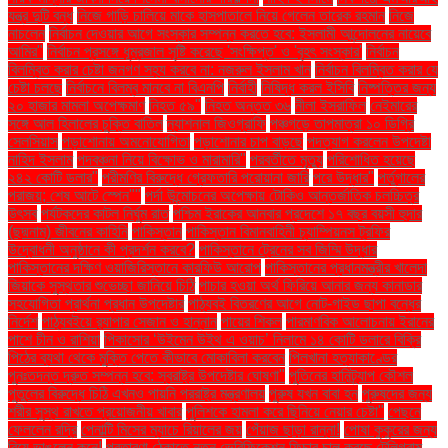
যন্ত্র দুটি বন্ধ
নিজে গাড়ি চালিয়ে মাকে হাসপাতালে নিয়ে গেলেন তারেক রহমান
নিজে
নাচলেন
নির্বাচন দেওয়ার আগে সংস্কার সম্পন্ন করতে হবে: ইসলামী আন্দোলনের নায়েবে
আমির"
নির্বাচন প্রসঙ্গে ধূম্রজাল সৃষ্টি করেছে 'সংক্ষিপ্ত' ও 'বৃহৎ সংস্কার'
নির্বাচন
বিলম্বিত করার চেষ্টা জনগণ সহ্য করবে না: নজরুল ইসলাম খান
নির্বাচন বিলম্বিত করার যে
চেষ্টা চলছে
নির্বাচনে বিলম্ব মানবে না বিএনপি
নির্বাহী
নিষিদ্ধ করল ইসিবি
নিষ্পত্তির জন্য
২০ হাজার মামলা অপেক্ষমাণ
নিহত ৫৯"
নিহত অন্তত ৩৬
নীলা ইসরাফিল
নেইমারের
সঙ্গে আল হিলালের চুক্তি বাতিল
ন্যাশনাল জিওগ্রাফি
পঞ্চগড়ে তাপমাত্রা ১০ ডিগ্রি
সেলসিয়াস
পড়াশোনায় অমনোযোগিতা
পড়াশোনার চাপ বাড়ছে
পদত্যাগ করলেন উপদেষ্টা
নাহিদ ইসলাম
পদবঞ্চনা নিয়ে বিক্ষোভ ও মারামারি"
পরবর্তীতে মৃত্যু
পরিশোধিত হয়েছে
২৪২ কোটি ডলার"
পরীমণির বিরুদ্ধে গ্রেফতারি পরোয়ানা জারি
পরে উদ্ধার"
পর্তুগালের
পরাজয়; শেষ আটে স্পেন""
পর্দা উন্মোচনের অপেক্ষায় টোকিও আন্তর্জাতিক চলচ্চিত্র
উৎসব
পর্যটকদের কাটল নির্ঘুম রাত
পশ্চিম ইরাকের আনবার প্রদেশে ১৭ বছর বয়সী হুদার
(ছদ্মনাম) জীবনের কাহিনি
পাকিস্তান
পাকিস্তান বিমানবাহিনী চ্যাম্পিয়নস ট্রফির
উদ্বোধনী অনুষ্ঠানে কী প্রদর্শন করবে?
পাকিস্তানে ট্রেনের সব জিম্মি উদ্ধার
পাকিস্তানের দক্ষিণ ওয়াজিরিস্তানে কারফিউ আরোপ
পাকিস্তানের প্রধানমন্ত্রীর খালেদা
জিয়াকে সুস্থতার শুভেচ্ছা জানিয়ে চিঠি
পাচার হওয়া অর্থ ফিরিয়ে আনার জন্য কানাডার
সহযোগিতা প্রার্থনা প্রধান উপদেষ্টার
পাঠ্যবই বিতরণের আগে নোট-গাইড ছাপা বন্ধের
নির্দেশ
পাঠ্যবইয়ে র‍্যাপার সেজান ও হান্নান
পায়ের শিকল
পারমাণবিক আলোচনায় ইরানের
পাশে চীন ও রাশিয়া
পিকাসোর ‘উইমেন উইথ এ ওয়াচ’ নিলামে ১৪ কোটি ডলারে বিক্রি
পিঠের ব্যথা থেকে মুক্তি পেতে কীভাবে মোকাবিলা করবেন
পিলখানা হত্যাকাণ্ডের
পুনঃতদন্ত দ্রুত সম্পন্ন হবে: স্বরাষ্ট্র উপদেষ্টার ঘোষণা"
পুতিনের হানিট্র্যাপ কৌশল
পুতুলের বিরুদ্ধে চিঠি এখনও পায়নি পররাষ্ট্র মন্ত্রণালয়
পুরুষ যখন বাবা হন
পুরুষদের জন্য
শরীর সুস্থ রাখতে প্রয়োজনীয় খাবার
পুলিশকে হামলা করে ছিনিয়ে নেয়ার চেষ্টা"
পেছনে
ফেললেন রদ্রি
পেনাল্টি মিসের ম্যাচে রিয়ালের জয়
পেঁয়াজ ছাড়া রান্না!
পোষা কুকুরের জন্য
বিয়ে ভাঙলেন কনে!
প্রতারণা ঠেকাতে নতুন ভেরিফিকেশন ফিচার চালু করছে টেলিগ্রাম