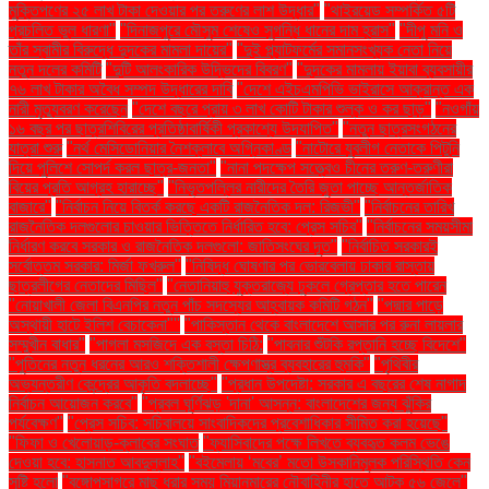
মুক্তিপণের ২৫ লাখ টাকা দেওয়ার পর তরুণের লাশ উদ্ধার"
"থাইরয়েড সম্পর্কিত ৫টি
প্রচলিত ভুল ধারণা"
"দিনাজপুরে মৌসুম শেষেও সুগন্ধি ধানের দাম হ্রাস"
"দীপু মনি ও
তাঁর স্বামীর বিরুদ্ধে দুদকের মামলা দায়ের"
"দুই প্ল্যাটফর্মের সমানসংখ্যক নেতা নিয়ে
নতুন দলের কমিটি
"দুটি আলংকারিক উদ্ভিদের বিবরণ"
"দুদকের মামলায় ইয়াবা ব্যবসায়ীর
৭৬ লাখ টাকার অবৈধ সম্পদ উদ্ধারের দাবি
"দেশে এইচএমপিভি ভাইরাসে আক্রান্ত এক
নারী মৃত্যুবরণ করেছেন
"দেশে বছরে প্রায় ৩ লাখ কোটি টাকার শুল্ক ও কর ছাড়"
"নওগাঁয়
১৬ বছর পর ছাত্রশিবিরের প্রতিষ্ঠাবার্ষিকী প্রকাশ্যে উদযাপিত"
"নতুন ছাত্রসংগঠনের
যাত্রা শুরু
"নর্থ মেসিডোনিয়ার নৈশক্লাবে অগ্নিকাণ্ড
"নাটোরে যুবলীগ নেতাকে পিটুনি
দিয়ে পুলিশে সোপর্দ করল ছাত্র-জনতা"
"নানা পদক্ষেপ সত্ত্বেও চীনের তরুণ-তরুণীরা
বিয়ের প্রতি আগ্রহ হারাচ্ছে"
"নিভৃতপল্লির নারীদের তৈরি জুতা পাচ্ছে আন্তর্জাতিক
বাজারে"
"নির্বাচন নিয়ে বিতর্ক করছে একটি রাজনৈতিক দল: রিজভী"
"নির্বাচনের তারিখ
রাজনৈতিক দলগুলোর চাওয়ার ভিত্তিতে নির্ধারিত হবে: প্রেস সচিব"
"নির্বাচনের সময়সীমা
নির্ধারণ করবে সরকার ও রাজনৈতিক দলগুলো: জাতিসংঘের দূত"
"নির্বাচিত সরকারই
সর্বোত্তম সরকার: মির্জা ফখরুল"
"নিষিদ্ধ ঘোষণার পর ভোরবেলায় ঢাকার রাস্তায়
ছাত্রলীগের নেতাদের মিছিল"
"নেতানিয়াহু যুক্তরাজ্যে ঢুকলে গ্রেপ্তার হতে পারেন
"নোয়াখালী জেলা বিএনপির নতুন পাঁচ সদস্যের আহ্বায়ক কমিটি গঠন"
"পদ্মার পাড়ে
অস্থায়ী হাটে ইলিশ বেচাকেনা"''
"পাকিস্তান থেকে বাংলাদেশে আসার পর রুনা লায়লার
সম্মুখীন বাধার"
"পাগলা মসজিদে এক বস্তা চিঠি:
"পাবনার শুঁটকি রপ্তানি হচ্ছে বিদেশে"
"পুতিনের নতুন ধরনের আরও শক্তিশালী ক্ষেপণাস্ত্র ব্যবহারের হুমকি"
"পৃথিবীর
অভ্যন্তরীণ কেন্দ্রের আকৃতি বদলাচ্ছে"
"প্রধান উপদেষ্টা: সরকার এ বছরের শেষ নাগাদ
নির্বাচন আয়োজন করবে"
"প্রবল ঘূর্ণিঝড় 'দানা' আসন্ন: বাংলাদেশের জন্য ঝুঁকির
পর্যবেক্ষণ"
"প্রেস সচিব: সচিবালয়ে সাংবাদিকদের প্রবেশাধিকার সীমিত করা হয়েছে"
"ফিফা ও খেলোয়াড়-ক্লাবের সংঘাত
"ফ্যাসিবাদের পক্ষে লিখতে ব্যবহৃত কলম ভেঙে
দেওয়া হবে: হাসনাত আবদুল্লাহ"
"বইমেলায় ‘মবের’ মতো উসকানিমূলক পরিস্থিতি কেন
সৃষ্টি হলো
"বঙ্গোপসাগরে মাছ ধরার সময় মিয়ানমারের নৌবাহিনীর হাতে আটক ৫৬ জেলে"