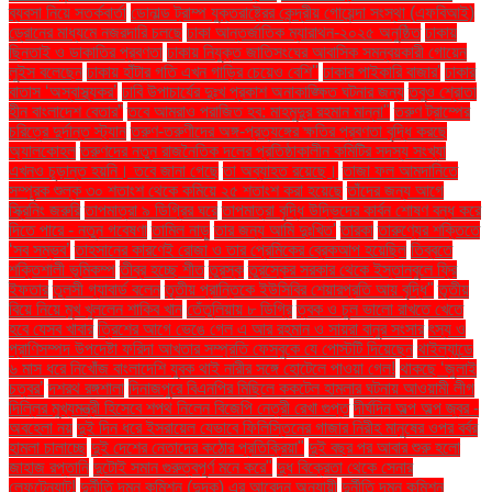
ব্যবসা নিয়ে সতর্কবার্তা
ডোনাল্ড ট্রাম্প যুক্তরাষ্ট্রের কেন্দ্রীয় গোয়েন্দা সংস্থা (এফবিআই)
ড্রোনের মাধ্যমে নজরদারি চলছে
ঢাকা আন্তর্জাতিক ম্যারাথন-২০২৫ অনুষ্ঠিত
ঢাকায়
ছিনতাই ও ডাকাতির প্রবণতা
ঢাকায় নিযুক্ত জাতিসংঘের আবাসিক সমন্বয়কারী গোয়েন
লুইস বলেছেন
ঢাকায় হাঁটার গতি এখন গাড়ির চেয়েও বেশি''
ঢাকার পাইকারি বাজার'
ঢাকার
বাতাস ‘অস্বাস্থ্যকর’
ঢাবি উপাচার্যের দুঃখ প্রকাশ অনাকাঙ্ক্ষিত ঘটনার জন্য
তবুও শ্রোতা
হীন বাংলাদেশ বেতার”
তবে আমরাও পরাজিত হব: মাহমুদুর রহমান মান্না"
তরুণ ট্রাম্পের
চরিত্রে দুর্দান্ত স্ট্যান
তরুণ-তরুণীদের অঙ্গ-প্রত্যঙ্গের ক্ষতির প্রবণতা বৃদ্ধি করছে
অ্যালকোহল
তরুণদের নতুন রাজনৈতিক দলের প্রতিষ্ঠাকালীন কমিটির সদস্য সংখ্যা
এখনও চূড়ান্ত হয়নি। তবে জানা গেছে
তা অব্যাহত রয়েছে।
তাজা ফল আমদানিতে
সম্পূরক শুল্ক ৩০ শতাংশ থেকে কমিয়ে ২৫ শতাংশ করা হয়েছে
তাঁদের জন্য আগে
স্ক্রিনিং জরুরি
তাপমাত্রা ৯ ডিগ্রির ঘরে
তাপমাত্রা বৃদ্ধি উদ্ভিদের কার্বন শোষণ বন্ধ করে
দিতে পারে - নতুন গবেষণা
তামিল নাড়ু
তার জন্য আমি দুঃখিত'
তারকা
তারুণ্যের শক্তিতে
‘সব সম্ভব’
তাহসানের কারণেই রোজা ও তার প্রেমিকের ব্রেকআপ হয়েছিল
তিব্বতে
শক্তিশালী ভূমিকম্প
তীব্র হচ্ছে শীত
তুরস্ক
তুরস্কের সরকার থেকে ইস্তানবুলে ফ্রি
ইফতার
তুলসী গ্যাবার্ড বলেন
তৃতীয় প্রান্তিকে ইউসিবির শেয়ারপ্রতি আয় বৃদ্ধি"
তৃতীয়
বিয়ে নিয়ে মুখ খুললেন শাকিব খান
তেঁতুলিয়ায় ৮ ডিগ্রি
ত্বক ও চুল ভালো রাখতে খেতে
হবে যেসব খাবার
ত্রিশের আগে ভেঙে গেল এ আর রহমান ও সায়রা বানুর সংসার
ৎস্য ও
প্রাণিসম্পদ উপদেষ্টা ফরিদা আখতার সম্প্রতি ফেসবুকে যে পোস্টটি দিয়েছেন
থাইল্যান্ডে
৬ মাস ধরে নিখোঁজ বাংলাদেশি যুবক থাই নারীর সঙ্গে হোটেলে পাওয়া গেল!
থাকছে ‘জুলাই
চত্বর’
দশরথ রঙ্গশালা
দিনাজপুরে বিএনপির মিছিলে ককটেল হামলার ঘটনায় আওয়ামী লীগ
দিল্লির মুখ্যমন্ত্রী হিসেবে শপথ নিলেন বিজেপি নেত্রী রেখা গুপ্ত
দীর্ঘদিন অল্প অল্প জ্বর -
অবহেলা নয়
দুই দিন ধরে ইসরায়েল যেভাবে ফিলিস্তিনের গাজার নিরীহ মানুষের ওপর বর্বর
হামলা চালাচ্ছে
দুই দেশের নেতাদের কঠোর প্রতিক্রিয়া"
দুই বছর পর আবার শুরু হলো
জাহাজ রপ্তানি
দুটোই সমান গুরুত্বপূর্ণ মনে করে"
দুধ বিক্রেতা থেকে সেনার
লেফটেন্যান্ট!
দুর্নীতি দমন কমিশন (দুদক) এর আবেদন অনুযায়ী
দুর্নীতি দমন কমিশন