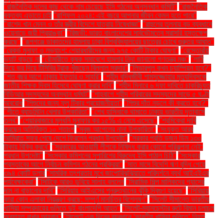
"রাজনৈতিক দলের কাছ থেকে নাম চেয়েছে ইসি গঠনের অনুসন্ধান কমিটি"
"রাজনৈতিক
বক্তব্য এড়াতে চাই
"রাশিফল ২০২৪: এই বছরে আপনার জীবন কেমন হতে পারে"
"রাশেদ খান মেনন ও তাঁর স্ত্রীর বিদেশে যাত্রায় নিষেধাজ্ঞা"
"রাহুলের তুলনায় বড় ব্যবধানে
ওয়েনাডে জয়ী প্রিয়াঙ্কা"
"রিজভী: ভারত বাংলাদেশের সার্বভৌমত্বে সরাসরি হস্তক্ষেপ
করছে"
"রূপগঞ্জে ডাকাতদের হামলায় ঢাকা বিশ্ববিদ্যালয়ের ছাত্রের চোখে গুরুতর আঘাত"
"রেকর্ড মুনাফা ও লভ্যাংশ: শেয়ারধারীদের জন্য ৯৭৫ কোটি টাকার ঘোষণা"
"রেস্তোরাঁয়
ভ্যাট বাড়ছে না
"রৌমারীতে কৃষক সমাবেশে হামলার নিন্দা জানালো গণতন্ত্র মঞ্চ"
"লাঠি
দিয়ে ভর দিয়ে টিসিবির ট্রাক খুঁজছেন বিল্লাল সরদার"
"লিভারপুল কখন চ্যাম্পিয়ন হবে?"
"শত বছর আগে ঢাকায় ইফতার ও সাহ্‌রি"
"শহীদ বুদ্ধিজীবী শামসুজ্জোহার মৃত্যুদিবসকে
জাতীয় শিক্ষক দিবস হিসেবে ঘোষণা করার দাবি"
"শহীদ মিনারে ৬ দফা দাবিতে চাকরিচ্যুত
বিডিআর সদস্যদের অবস্থান ধর্মঘট"
"শাহবাগে শহীদ পরিবারের সদস্যদের সাড়ে ৫ ঘণ্টা
অবরোধ
"শিশুদের জন্য ফ্লু টিকার প্রয়োজনীয়তা"
"শিশুর দাঁত নড়লে কী করতে হবে?"
"শীতে ব্যাডমিন্টন খেলার উপকারিতা"
"শেখ হাসিনাকে থামাতে ঢাকায় ভারতীয় দূতাবাসে
তলব"
"শেয়ারবাজারে মূলধনি মুনাফার কর ১৫% এ নেমে এসেছে"
"শ্রমিকেরা দাবি
করছেন অতিরিক্ত ১০ শতাংশ
"সবুজ আপেলের নানা উপকারিতা"
"সংযুক্ত আরব
আমিরাত সফর শেষে দেশে ফিরলেন প্রধান উপদেষ্টা"
"সরকার প্রতি ডজন ডিম ১৩০
টাকায় বিক্রি করবে"
"সরকারের আওয়ামী লীগকে নিষিদ্ধ করার কোনো পরিকল্পনা নেই:
প্রধান উপদেষ্টা"
"সংস্কার কমিশনের সুপারিশের বিরুদ্ধে ইসি পাঠাল চিঠি"
"সংস্কার
প্রস্তাবের আগে নির্বাচন কমিশন গঠনের প্রক্রিয়া"
"সাত মাসে বিদেশি ঋণ বৃদ্ধি পেয়ে
৩৯৪ কোটি ডলার
"সামরিক তৎপরতার মুখে জাপোরিঝঝিয়াতে পরিদর্শনে ব্যর্থ আইএইএর
পর্যবেক্ষকেরা"
"সিটিকে আরও ডুবিয়ে সালাহ বললেন
"সিরামিক শিল্প মালিকদের গ্যাসের
দাম না বাড়ানোর দাবি"
"সিরিয়ায় আইএসের পুনরুত্থানের ঝুঁকি দ্বিগুণ হয়েছে"
"সিরিয়ায়
কারা কোন এলাকা নিয়ন্ত্রণ করছে: সম্পূর্ণ মানচিত্র বিশ্লেষণ"
"সিলেট সীমান্তে ভারতীয়
খাসিয়া সম্প্রদায়ের গুলিতে দুই বাংলাদেশি আহত"
"সিলেট-ম্যানচেস্টার রুটে বিমান চলাচল
অব্যাহত রাখার আহ্বান"
"সিলেটে এক দিনের ব্যবধানে ‘ভারতীয় খাসিয়া গু‌লিতে’ নিহত