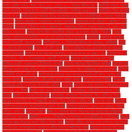
প্রতি কেজি শুকনা শজন পাতা ৩৫০ থেকে ৪০০ টাকায় বিক্রি হয়।
প্রতিটি ব্যাংক শাখায়
স্কুল ব্যাংকিং চালুর জন্য একটি শিক্ষাপ্রতিষ্ঠান প্রতিষ্ঠা করতে হবে
প্রতিদিন ডিম খাওয়া:
ভালো না মন্দ
প্রতিষ্ঠানের প্রভাব নিয়ে গবেষণার জন্য তিন অর্থনীতিবিদ নোবেল পুরস্কার
পেলেন"
প্রথম আলোতে প্রকাশিত সংবাদ অনুযায়ী
প্রথমবার জুটি বাঁধছেন আয়ুষ্মান এবং
রাশমিকা
প্রথমবার বিমানে ভ্রমণ করছেন? প্রথমবার বিমানে ভ্রমণ করছেন? সঙ্গে যেসব
জিনিস নেবেন না
প্রধান উপদেষ্টার সময়সীমা মাথায় রেখে কাজ করছি: সিইসি"
প্রধান
নির্বাচন কমিশনার (সিইসি) এ এম এম নাসির উদ্দিন বলেছেন
প্রযুক্তি
প্রযুক্তি ব্যবহার
প্রশ্ন ইসলামী আন্দোলনের"
প্রাইমমুভার ও ট্রেইলরশ্রমিকদের আবারও কর্মবিরতি
প্রায়
১৯ লাখের মতো মানুষ
প্রায় এক মাস হলো
ফজলে করিমের দুই ছেলের বিদেশ যাওয়ার
ওপর নিষেধাজ্ঞা
ফাঙ্গাস বা ছত্রাকের আক্রমণ রোধের জন্য যা করতে হবে
ফার্মের ডিম না
দেশি ডিম: পুষ্টি ও উপকারিতায় কোনটি এগিয়ে?
ফার্মের মুরগির ডিমের দাম বৃদ্ধি
ফিজিওথেরাপি -গুরুত্বপূর্ণ চিকিৎসা পদ্ধতি
ফিফার বর্ষসেরা ভিনিসিয়ুস জুনিয়র
ফিলিস্তিনি
বন্দীদের মধ্যে কারা মুক্তি পেতে পারে?
ফিলিস্তিনে আল জাজিরার সম্প্রচার বন্ধ
ফুটবলে
গোলটাই থাকে বেশি মনে
ফেইসবুকে ছড়িয়ে পড়া যশোরের ভিডিওটি ছিল ‘যেমন খুশি
তেমন সাজো’
ফেব্রুয়ারিতে বিএনপির মাঠে নামার ঘোষণা
ফের উত্তাল সিরিয়া
ফেলানীর
পরিবারের দায়িত্ব নিলেন উপদেষ্টা আসিফ
ফেসবুক
ফ্যাশনে তাক লাগাতে পুরুষদের মানতে
হবে এই ১০ টিপস
ফ্রিদা এবং তার ব্যথার চিত্র
ফ্লোরিডায় নারীশক্তির মধ্যে সেরা
জায়েদ
ফ্ল্যাট ও ব্যাংক হিসাব জব্দ
বইমেলায় তৌহিদুল ইসলামের ‘বিয়ে বাড়িতে ইয়ে’
বছরের প্রথম দিনেই ‘স্বৈরাচারী অঞ্জনা’ নিয়ে ফিরছেন মনির খান
বন্ধ বহু সড়ক
বরিশালে
চ্যাম্পিয়নদের বরণ জনসমুদ্রের আনন্দ উৎসব
বর্তমানে বায়ুদূষণ এমন এক ভয়াবহ পর্যায়ে
পৌঁছে গেছে যে
বললেন ট্রাম্প
বস্ত্র ও পোশাক খাতে গ্যাসের দাম বাড়ানোর পরিকল্পনা
স্থগিতের আহ্বান
বাকৃবিতে ১২০০ শিক্ষার্থীর অংশগ্রহণে ছাত্রশিবিরের গণইফতার
বাঙালি
জাতির আত্মগৌরবের মহান বিজয় দিবস আজ
বাঙালি নারীর পোশাক এবং ফ্যাশন সচেতনতা
বাঙালি হিন্দু সম্প্রদায়ের অন্যতম ধর্মীয় উৎসব লক্ষ্মীপূজা আজ
বাচ্চাকে খাওয়ানোর সময়