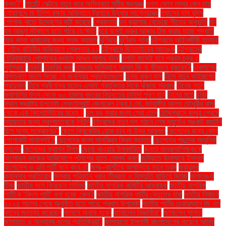
কখন?"
গার্মেন্ট সেক্টরে নতুন করে অস্থিরতা সৃষ্টির ষড়যন্ত্র
গুগল ফোন নম্বর কেন চায়
গোয়ালন্দে মা ইলিশ রক্ষায় অভিযানে ট্রলারে উদ্ধার আগ্নেয়াস্ত্র
গ্যাসের দাম বৃদ্ধি
পোশাক খাতে উদ্বেগের সৃষ্টি করেছে
গ্রেফতার
ঘন কুয়াশায় বেড়েছে শীতের অনুভূতি
ঘন
ঘন আঙুল মটকালে হতে পারে যে ক্ষতি
ঘরে বসেই ভ্রুর আকার ঠিক করার সহজ পদ্ধতি
ঘাড় ব্যথা কমানোর জন্য সহজ ব্যায়াম
ঘূর্ণিঝড়
ঘূর্ণিঝড় দানা
চট্টগ্রামে আইনজীবী হত্যায়
: যৌথ বাহিনীর অভিযানে গ্রেপ্তার ২০
চট্টগ্রামে ছিনতাইয়ের আতঙ্ক
চট্টগ্রামের
টেরিবাজারে পোশাকের গুদামে আগুন লাগার ঘটনা
চলতি মাসেই হবে প্রথম চন্দ্র ও
সূর্যগ্রহণ
চাকরি
চাকরির খবর
চামড়ার মানিব্যাগ আসল কি না কীভাবে বুঝবেন?
চারপাশের
বাস্তবতা বদলে দিচ্ছে যে জনপ্রিয় প্রযুক্তিগুলো
চিন্ময় কৃষ্ণ দাস
চীনে নতুন ভাইরাসের
প্রাদুর্ভাব
চীনে প্রবীণদের যত্নে এআই প্রযুক্তির দিকে ঝুঁকছে সরকার
চীনের নতুন
জ্বালানির উৎস থেকে ৬০ হাজার বছরের বিদ্যুতের চাহিদা পূরণ হবে
চীনের মতে
চুরির
স্থান স্বরাষ্ট্র উপদেষ্টা লেফটেন্যান্ট জেনারেল (অব.) মো. জাহাঙ্গীর আলম চৌধুরীর বাসা
থেকে এক কিলোমিটারের মধ্যে।
চুল বড় করার জন্য সেরা তেল
চৌদ্দগ্রামে বন্ধুর প্রেমে
সহায়তার জন্য স্কুলছাত্রকে পিটুনি
ছাত্রদের নতুন দল গঠনে শেষ মুহূর্তেও সঙ্কট কাটেনি
ছিল অন্য সংক্রমণও"
ছেলে ক্রিকেটার হোক চান না উমর আকমল
ছেলেদের জন্য কোন
পোশাকটি মানানসই?
ছেলেদের জন্য সানস্ক্রিন ক্রিম ব্যবহার
ছেলেদের পছন্দের আধুনিক
ফ্যাশন
ছেলেদের ফ্যাশন টিপস
ছোলা খাওয়ার উপকারিতা
জনতা মাদ্রাসাশিক্ষককে
অশোভন কাজের অভিযোগে পুলিশের হাতে সোপর্দ করল
জমিয়তে উলামায়ে ইসলাম
বাংলাদেশ ও এবি পার্টি মনে করে যে
জম্মু–কাশ্মীরে অশান্তির নতুন তরঙ্গ
জরায়ুমুখ
ক্যানসার প্রতিরোধ
জলবায়ু পরিবর্তন খরার তীব্রতা ও বিস্তৃতি বাড়িয়ে দিচ্ছে
জলাতঙ্ক
টিকা
জাতীয় দলে ফিরছেন তামিম!
জাতীয় নাগরিক কমিটির আহ্বায়ক
জাতীয় নাগরিক
পার্টিকে ‘কিংস পার্টি’ বলা হচ্ছে কেন?
জাতীয় নাগরিক পার্টির নেতৃত্বে যারা
জাতীয় নির্বাচন
২০২৫ সালের শেষে অনুষ্ঠিত হতে পারে: প্রধান উপদেষ্টা
জাতীয় পার্টির চেয়ারম্যান জি এম
কাদের মন্তব্য করেছেন
জানলে অবাক হবেন
জানালেন বিজ্ঞানীরা"
জানালেন সুনিতা
জামায়াত ও অন্যান্য দলের প্রতিক্রিয়া''
জামায়াতে ইসলামী বাংলাদেশের নায়েবে আমির