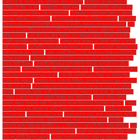
"আসলেই কি আপেল খেলে রোগমুক্ত থাকা সম্ভব?"
"ইতালিতে যাওয়ার উদ্দেশ্যে
লিবিয়ায় নিখোঁজ ২৪ জন
"ইসরায়েলি ৩ জিম্মি মুক্ত
"ইসরায়েলি বাহিনীর অভিযানে বন্ধ
হয়ে গেছে উত্তর গাজার শেষ হাসপাতালটি"
"ইসরায়েলে নেতানিয়াহুর বিরুদ্ধে হাজারো
মানুষের প্রতিবাদ: দ্য গার্ডিয়ান"
"উড়োজাহাজে ৪০ ঘণ্টার নির্যাতন: হাতকড়া
"উৎসবমুখর
পরিবেশে নটর ডেম ইউনিভার্সিটি বাংলাদেশের দ্বিতীয় সমাবর্তন সফলভাবে অনুষ্ঠিত"
"এই
দেশ ১৯৭১-এর শহীদদের রক্তের প্রতি বিশ্বাসঘাতকতা করেছে: কুমিল্লায় জোনায়েদ
সাকির মন্তব্য"
"এক মাস ধরে খোলা সয়াবিন তেল ব্যবহার করছেন বাণিজ্য উপদেষ্টা"
"একটি আমলকীর অসীম উপকারিতা!"
"একুশে পদক পাচ্ছেন ১৪ বিশিষ্ট ব্যক্তি ও জাতীয়
নারী ফুটবল দল"
"এশিয়াটিক ল্যাবরেটরিজের মুনাফা কমেছে"
"এসঅ্যান্ডপি আদানির তিনটি
কোম্পানির ঋণমান কমালো"
"এহুদ ওলমার্ট কীভাবে তৈরি করেছিলেন ইসরায়েল-ফিলিস্তিন
রাষ্ট্রের মানচিত্র"
"ঐকমত্য কমিশন রাজনৈতিক দলগুলোর সাথে আলাদাভাবে আলোচনা
করবে: আলী রীয়াজ"
"ওসমানী বিমানবন্দরে অগ্নিনির্বাপণ মহড়ায় অংশ নিলেন বেবিচক
চেয়ারম্যান"
"কাউকে বিশৃঙ্খলা সৃষ্টির সুযোগ দেওয়া যাবে না
"কিশোরগঞ্জে ভাঙারি দোকানে
মর্টার শেল দেখতে পেয়ে ৯৯৯-এ কল
"কেনেডি হত্যাকাণ্ডের বিষয়ে ৮০ হাজার পৃষ্ঠার
গোপন নথি প্রকাশ"
"ক্ষমতায় থাকা অবস্থায় নির্বাচনে অংশগ্রহণ জনগণ আর মেনে নেবে
না: জি এম কাদের"
"গণ–অভ্যুত্থানের ছয় মাস পর ছেলের মরদেহ পেয়ে মা'র অবিরত
কান্না"
"গণমাধ্যম সরকার অখুশি হবে এমন সংবাদ প্রকাশে ভয় পাচ্ছে: জি এম কাদের"
"গাজায় ২ মার্চের পর খাদ্য সহায়তা প্রবাহ বন্ধ: জাতিসংঘ"
"গাজায় অবৈধ আদেশ
অমান্য করতে সেনাদের প্রতি ইসরায়েলের সাবেক নিরাপত্তা উপদেষ্টার আহ্বান"'
"গাজার
সংঘর্ষ বন্ধের জন্য আলোচনার প্রতি ইসরায়েল ও হামাসের আগ্রহ"
"গাজীপুরে হামলা:
ওসি প্রত্যাহার
"গোসলের আগে না পরে
"ঘরের বাতাসে দূষণ: সুস্থ থাকার জন্য করণীয়".
"চট্টগ্রামের আঞ্চলিক ভাষায় রোহিঙ্গাদের জন্য প্রধান উপদেষ্টার বার্তা"
"চাকরিতে
প্রবেশের জন্য পুরুষদের বয়সসীমা ৩৫ ও নারীদের ৩৭ বছরে উন্নীত করার প্রস্তাব"
"চার
মাস ধরে রপ্তানি আয় ৪ বিলিয়ন ডলারের উপরে"
"চারটি পদ ছাড়া জাতীয় নাগরিক কমিটির
বাকি সব কমিটি বিলুপ্ত ঘোষণা"
"চারবার বসতভিটা সরিয়েও ভাঙনের আতঙ্কে আলী