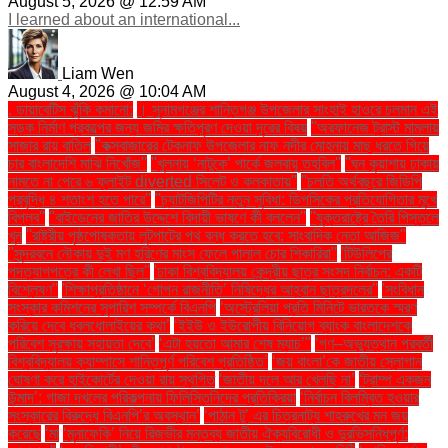
August 5, 2026 @ 12:59 AM
I learned about an international...
Liam Wen
August 4, 2026 @ 10:04 AM
. ডায়াবেটিস ঝুঁকি কমানো:
। সুনামগঞ্জের শান্তিগঞ্জ উপজেলার সাংহাই হাওরে চলমান এই
সড়ক নির্মাণ প্রকল্পের জন্য জমির ক্ষতিপূরণ দেওয়া দূরের বিষয়
''অরফানেজ ট্রাস্ট মামলায়
সাজার রায় বাতিল
''কক্সবাজারের টেকনাফ উপজেলার নাফ নদীর মোহনায় মাছ ধরতে গিয়ে
চার বাংলাদেশি মাঝি নিখোঁজ''
''খুলনায় ‘নাটুকে’ পার্কে জলবায়ু তহবিল''
''ঘন কুয়াশায় ঢাকায়
নামতে না পেরে ৬ ফ্লাইট diverted সিলেট ও কলকাতায়''
''চলতি অর্থবছরে জিডিপি
প্রবৃদ্ধি ৪ শতাংশ হতে পারে''
''চ্যাটজিপিটির নতুন সুবিধা: ডিপসিকের প্রতিযোগিতার মুখে
বিপ্লব''
''বাইডেনের জাতির উদ্দেশে বিদায়ী ভাষণে কী বললেন''
''যুক্তরাষ্ট্রে তৈরি পিস্তলে
খুন
''রাষ্ট্রীয় পৃষ্ঠপোষকতায় লুটপাটের পথ বন্ধ করতে হবে: সাংবাদিক নেতা আজিজ"
''সুন্দরবনে নৌকায় দুই মণ হরিণের মাংস ফেলে পালাল চোর শিকারিরা''
'টিউলিপের
পদত্যাগপত্রে কী লেখা ছিল''
'ঢাকা বিশ্ববিদ্যালয় কেন্দ্রীয় ছাত্র সংসদ নির্বাচন: একটি
বিশ্লেষণ''
'শিক্ষাপ্রতিষ্ঠানে ‘গোপন রাজনীতি’ নিষিদ্ধের আহ্বান ছাত্রদলের''
'সংবিধান
সংস্কার কমিশনের সুপারিশ সম্পর্কে বিএনপি
‘অস্ট্রেলিয়া প্রতি মিনিটে ভারতকে স্মরণ
করিয়ে দেবে ধবলধোলাইয়ের কথা’
‘ইইউ ও ইউরোপীয় বিনিয়োগ ব্যাংক বাংলাদেশকে
পরিবেশ সুরক্ষায় সহায়তা দেবে’
‘এটা হয়তো আমার শেষ ম্যাচ’"
‘গণ–অভ্যুত্থান পরবর্তী
বিশ্ববিদ্যালয় ক্যাম্পাসে শান্তিপূর্ণ পরিবেশ প্রতিষ্ঠিত’
‘জয় বাংলা’কে জাতীয় স্লোগান
ঘোষণা করে হাইকোর্টের দেওয়া রায় স্থগিত
‘জাতীয় দলে আর খেলছি না’
‘ট্রাম্প একজন
উন্মাদ’: গাজা দখলের পরিকল্পনায় ফিলিস্তিনিদের প্রতিক্রিয়া
‘নির্বাচন বিলম্বিত হওয়ার
সংস্কারের বিরুদ্ধে বিএনপি’র অবস্থান’
‘পাঠান টু’ এর চিত্রনাট্য শাহরুখের মন জয়
করেছে
‘মা
‘মুনাফেকি’ নিয়ে রিজভীর মন্তব্য জাতীয় ঐক্যবিরোধী ও দুরভিসন্ধিপূর্ণ: