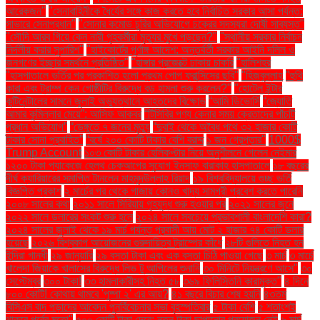
আরেকজন"
"সেনাবাহিনীকে ধৈর্যের সঙ্গে কাজ করতে হবে নির্বাচিত সরকার আসা পর্যন্ত:
সাভারে সেনাপ্রধান"
"সোনার কমোড চুরির অভিযোগে চক্রের সদস্যরা দোষী সাব্যস্ত"
"সৌদি আরব গিয়ে কেন নারী গৃহকর্মীরা মৃত্যুর মুখে পড়ছেন?"
"স্থানীয় সরকার নির্বাচন
নির্দলীয় করার সুপারিশ"
"হাইকোর্টের পূর্ণাঙ্গ আদেশ: অন্তর্বর্তী সরকার আইনি দলিল ও
জনগণের ইচ্ছার সমর্থনে প্রতিষ্ঠিত"
"হাঙ্গার প্রজেক্টে ঢাকায় চাকরি
"হালিশহর
"হাসপাতালে ভর্তির পর প্রকাশিত হলো প্রথম পোপ ফ্রান্সিসের ছবি"
"হিজবুল্লাহ
"হুথি
কারা এবং ট্রাম্প কেন গোষ্ঠীটির বিরুদ্ধে বড় হামলা শুরু করলেন?"
"হোটেল ইন্টার
কন্টিনেন্টালের সামনে জুলাই অভ্যুত্থানে আহতদের বিক্ষোভ
“আমি ডিভোর্সি
“জ্যোতি
আমার কুমিল্লার মেয়ে”: আসিফ আকবর
“টিসিবির পণ্য কেনার সময় ক্রেতাদের পাঁচটি
প্রধান অভিযোগ”
“ডেঙ্গুতে ৭ জনের মৃত্যু
“দুবাই থেকে অবৈধ পথে ৩২ হাজার কোটি
টাকার সোনা প্রবাহিত”
“বর্ষে ২০০ কোটি টাকার বেশি বরাদ্দ
১ জন গ্রেপ্তার"
1000$
Trump Account
১০৩ কোটি টাকার হেলিকপ্টার নিয়ে অনুশীলনে গেলেন নেইমার
১২০০ টাকা প্যাকেজে হেলথ চেকআপের সুযোগ ইনসাফ বারাকাহ হাসপাতালে
১৮ বছরের
দীর্ঘ ক্যারিয়ারের সমাপ্তি টানলেন মাহমুদউল্লাহ রিয়াদ
১৯ বিশ্ববিদ্যালয়ে গুচ্ছ ভর্তি
বিজ্ঞপ্তি প্রকাশ
২ মার্চের পর থেকে গাজায় কোনও খাদ্য সামগ্রী প্রবেশ করতে পারেনি
২০০৮ সালের কথা
২০১১ সালে সিরিয়ায় গৃহযুদ্ধ শুরু হওয়ার পর
২০২১ সালের জুনে
২০২২ সালে ডলারের সংকট শুরু হলে
২০২৪ সালে সবচেয়ে প্রভাবশালী বাংলাদেশি কারা?
২০২৪ সালের জুলাই থেকে ১৯ মার্চ পর্যন্ত প্রবাসী আয় মোট ২ হাজার ৭৪ কোটি ডলার
হয়েছে
২০২৬ বিশ্বকাপ আয়োজনের গুরুদায়িত্ব ট্রাম্পের কাঁধে
২৮টি গুলিতে নিহত হন
ইন্দিরা গান্ধী
২৯ জানুয়ারি
২৯ বস্তা টাকা এবং এক বস্তা চিঠি পাওয়া গেছে
৩ মার্চ
৩ মার্চে
খালেদা জিয়াকে খালাসের বিরুদ্ধে লিভ টু আপিলের শুনানি
৩০ মিনিটে নিয়ন্ত্রণে আসে"
৩০
সেপ্টেম্বর
৩০০ টাকা!
৩৩ হামলাকারীসহ নিহত ৫৮
৩৬৯ ফিলিস্তিনি কারামুক্ত"
৪ দিনে
৮০০ কোটি! কোথায় থামবে 'পুষ্পা ২' এর আয়?
৪১ বছরে বিচার শেষ হয়নি
৪৩তম
বিসিএস বাদ পড়াদের আবেদন পুনর্বিবেচনার সভা বৃহস্পতিবার
৫ টাকা বেশি
৫ শতাংশই
থাকবে পূর্বের মতো"
৫০০ কোটি টাকা দেবে: নতুন টাকা ছাপানোর প্রয়োজন নেই
৬ মার্চ