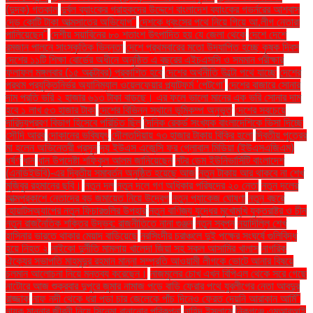
(দুদক) গতকাল
দুর্বল ব্যাংকের গ্রাহকদের উদ্দেশে বাংলাদেশ ব্যাংকের গভর্নরের আশ্বাস
দেড় কোটি টাকা আত্মসাতের অভিযোগ"
দেশকে ধ্বংসের পথে নিয়ে গিয়ে আ.লীগ নেতারা
পালিয়েছেন"
দেশীয় সয়াবিনের ৮০ শতাংশ উৎপাদিত হয় যে জেলা থেকে
দেশে দেশে
রমজান পালনে সাংস্কৃতিক ভিন্নতা
দেশে প্রথমবারের মতো উদযাপিত হচ্ছে কৃষক দিবস
দেশের ১১টি শিক্ষা বোর্ডের অধীনে অনুষ্ঠিত এ বছরের এইচএসসি ও সমমান পরীক্ষার
ফলাফল মঙ্গলবার (১৫ অক্টোবর) প্রকাশিত হবে
দেশের অর্থনীতি উল্টো পথে যাচ্ছে
দেশের
প্রথম প্রযুক্তিনির্ভর অ্যানিম্যাল ওয়েলফেয়ার প্ল্যাটফর্ম 'পেটগো'
দেশের বাজারে সোনার
দাম প্রতি ভরি ২ হাজার ৬১৩ টাকা বাড়ছে। এর ফলে ভালো মানের এক ভরি সোনার দাম
হবে ১ লাখ ৫৩ হাজার টাকা
দেশের বিভিন্ন স্থানে ভূমিকম্প অনুভূত
দেশের সবচেয়ে
দারিদ্র্যপ্রবণ বিভাগ হিসেবে পরিচিত ছিল
দৈনিক রেকর্ড সংখ্যক বাংলাদেশিকে ভিসা দিচ্ছে
সৌদি আরব
দোকানের ভবিষ্যৎ
দৌলতদিয়ায় ৭৩ হাজার টাকায় বিক্রি হলো
দ্বিতীয় পুত্রের
মা হলেন অভিনেত্রী প্রসূন
দ্য ইউএস এজেন্সি ফর গ্লোবাল মিডিয়া (ইউএসএজিএম)
ধর্ষণ
ধান
ধান উপদেষ্টা শফিকুল আলম জানিয়েছেন
নটর ডেম ইউনিভার্সিটি বাংলাদেশ
(এনডিইউবি)-এর দ্বিতীয় সমাবর্তন অনুষ্ঠিত হয়েছে আজ
নতুন টাকায় আর থাকবে না শেখ
মুজিবুর রহমানের ছবি।
নতুন দল
নতুন দলে গণ অধিকার পরিষদের ২০ নেতা
নতুন দলের
আত্মপ্রকাশে নেতাদের বড় জমায়েত নিয়ে উদ্বেগ
নতুন প্যাকেজ ঘোষণা
নতুন বছরে
হোয়াটসঅ্যাপের নতুন ফিচারগুলির উপহার
নতুন বাণিজ্য যুদ্ধের মুখোমুখি যুক্তরাষ্ট্র ও চীন
নতুন রাজনৈতিক শক্তির উদ্ভব: রাজনীতিতে নানা গুঞ্জন
নতুন স্বপ্ন
নয়াদিল্লি শেখ
হাসিনার ভারতে থাকার মেয়াদ বাড়িয়েছে
নরসিংদীর চরাঞ্চলে দুই পক্ষের সংঘর্ষে গুলিবিদ্ধ
হয়ে নিহত ২
নাইকো দুর্নীতি মামলায় খালেদা জিয়া সহ সকল আসামির খালাস
নাগরিক
ঐক্যের সভাপতি মাহমুদুর রহমান মান্না সম্প্রতি আওয়ামী লীগকে ভোটে আনার বিষয়ে
চলমান আলোচনা নিয়ে মন্তব্য করেছেন।
নাজমুলের চোখ এখন বিপিএল থেকে সরে গেছে
নাটোরে আজ শুক্রবার দুপুরে জুমার নামাজ পড়ে বাড়ি ফেরার পথে যুবলীগের নেতা আবদুর
রাজ্জাক
নাফ নদী থেকে ধরা পড়া চার জেলেকে পাঁচ দিনেও ফেরত দেয়নি আরাকান আর্মি"
নায়ক মান্নার জীবনী নিয়ে সিনেমা বানানোর পরিকল্পনা
নাহিদ ইসলামে
নিকগঞ্জে এমআরআই