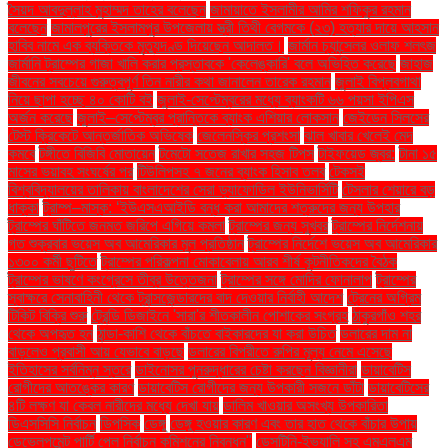
সৈয়দ আবদুল্লাহ মুহাম্মদ তাহের বলেছেন
জামায়াতে ইসলামীর আমির শফিকুর রহমান
বলেছেন
জামালপুরের ইসলামপুর উপজেলায় স্ত্রী তিথী বেগমকে (২৩) হত্যার দায়ে আহসান
হাবিব নামে এক ব্যক্তিকে মৃত্যুদণ্ড দিয়েছেন আদালত।
জার্মান চ্যান্সেলর ওলাফ শলৎজ
জার্মানি ট্রাম্পের গাজা খালি করার প্রস্তাবকে 'কেলেঙ্কারি' বলে অভিহিত করেছে
জাহাজ
জীবনের সবচেয়ে গুরুত্বপূর্ণ তিন নারীর কথা জানালেন তারেক রহমান
জুলাই বিপ্লবগাথা
নিয়ে ছাপা হচ্ছে ৪০ কোটি বই
জুলাই-সেপ্টেম্বরের মধ্যে ব্যাংকটি ৬৬ পয়সা ইপিএস
অর্জন করেছে
জুলাই–সেপ্টেম্বর প্রান্তিকে ব্যাংক এশিয়ার লোকসান
জেইডেন সিলসের
টেস্ট ক্রিকেটে আন্তর্জাতিক অভিষেক
জেলেনস্কির প্রশংসা
ঝাল খাবার খেলেই মেদ
কমবে
টঙ্গীতে বিজিবি মোতায়েন
টমেটো সতেজ রাখার সহজ টিপস
টাইফয়েড জ্বর:
টানা ১৫
মাসের ভয়াবহ সংঘর্ষের পর
টিউলিপসহ ৭ জনের ব্যাংক হিসাব তলব
টেকসই
বিশ্ববিদ্যালয়ের তালিকায় বাংলাদেশের সেরা ড্যাফোডিল ইউনিভার্সিটি
টেসলার শেয়ারে বড়
ধাক্কা
ট্রাম্প–মাস্ক: ‘ইউএসএআইডি বন্ধ করা আমাদের শত্রুদের জন্য উপহার
ট্রাম্পের ঘাঁটিতে জনমত জরিপে এগিয়ে কমলা
ট্রাম্পের জন্য সুখবর
ট্রাম্পের নির্দেশনায়
গত শুক্রবার ভয়েস অব আমেরিকার মূল প্রতিষ্ঠান
ট্রাম্পের নির্দেশে ভয়েস অব আমেরিকার
১৩০০ কর্মী ছুটিতে
ট্রাম্পের পরিকল্পনা মোকাবেলায় আরব শীর্ষ কূটনীতিকদের বৈঠক
ট্রাম্পের ভাষণে কংগ্রেসে তীব্র উত্তেজনা
ট্রাম্পের সঙ্গে মোদির ফোনালাপ
ট্রাম্পের
স্বাক্ষরে সেনাবাহিনী থেকে ট্রান্সজেন্ডারদের বাদ দেওয়ার নির্বাহী আদেশ
ট্রেনের অগ্রিম
টিকিট বিক্রি শুরু
ট্রেন্ডি ডিজাইনে 'সারা'র শীতকালীন পোশাকের সংগ্রহ
ঠাকুরগাঁও শহর
থেকে অপহৃত হন
ঠান্ডা-কাশি থেকে বাঁচতে বাইকারদের যা করা উচিত
ডলারের দাম না
বাড়লেও প্রবাসী আয় যেভাবে বাড়ছে
ডলারের বিপরীতে রুপির মূল্য নেমে এসেছে
ইতিহাসের সর্বনিম্ন স্তরে
ডাইনোসর পুনরুদ্ধারের চেষ্টা করছেন বিজ্ঞানীরা
ডায়াবেটিস
রোগীদের আতঙ্কের কারণ
ডায়াবেটিস রোগীদের জন্য উপকারী সজনে ডাঁটা
ডায়াবেটিসের
৪টি লক্ষণ যা কেবল নারীদের মধ্যে দেখা যায়
ডালিম খাওয়ার অসংখ্য উপকারিতা
ডিএসসিসি নির্বাচন
ডিপসিক
ডেঙ্গু
ডেঙ্গু হওয়ার কারণ এবং তার হাত থেকে বাঁচার উপায়
ডেভেলপমেন্ট পার্টি পেল নির্বাচন কমিশনের নিবন্ধন"
ডেসটিনি-ইভ্যালি সহ এমএলএম