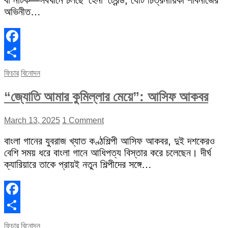
বা নাটক—সবখানে চলছে ‘হেনা’ ট্রেন্ড, যেটি চিত্রনায়িকা শাবনাজের
অভিনীত…
Facebook
Share
ফিচার
বিনোদন
“জ্যোতি আমার কুমিল্লার মেয়ে”: আসিফ আকবর
March 13, 2025
1 Comment
বাংলা গানের যুবরাজ খ্যাত কণ্ঠশিল্পী আসিফ আকবর, দুই দশকেরও
বেশি সময় ধরে বাংলা গানে আধিপত্য বিস্তার করে চলেছেন। দীর্ঘ
ক্যারিয়ারে তাকে প্রায়ই নতুন শিল্পীদের সঙ্গে…
Facebook
Share
ফিচার
বিনোদন