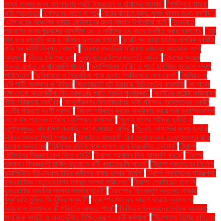
সংঘর্ষ বন্ধের জন্য আলোচনার প্রতি ইসরায়েল ও হামাসের আগ্রহ"
"গাজীপুরে হামলা:
ওসি প্রত্যাহার
"গোসলের আগে না পরে
"ঘরের বাতাসে দূষণ: সুস্থ থাকার জন্য করণীয়".
"চট্টগ্রামের আঞ্চলিক ভাষায় রোহিঙ্গাদের জন্য প্রধান উপদেষ্টার বার্তা"
"চাকরিতে
প্রবেশের জন্য পুরুষদের বয়সসীমা ৩৫ ও নারীদের ৩৭ বছরে উন্নীত করার প্রস্তাব"
"চার
মাস ধরে রপ্তানি আয় ৪ বিলিয়ন ডলারের উপরে"
"চারটি পদ ছাড়া জাতীয় নাগরিক কমিটির
বাকি সব কমিটি বিলুপ্ত ঘোষণা"
"চারবার বসতভিটা সরিয়েও ভাঙনের আতঙ্কে আলী
আহমদ"
"চীনের ৫টি পদক্ষেপ
"চুয়েট ছাত্রলীগের সভাপতি আটক"
"চোখের স্বাস্থ্য
উন্নত রাখতে যে খাবারগুলি খাবেন"
"চ্যাম্পিয়নস ট্রফি: ২ শর্তে হাইব্রিড মডেলে সম্মত
পাকিস্তান"
"ছুরিকাঘাত ও বৈদ্যুতিক শকে হত্যা: সবজিখেতে লাশ ফেলা"
"জমিয়ত ও
এবি পার্টি: সংস্কার ও নির্বাচন
"জয়পুরহাটে হাট ইজারায় সিন্ডিকেটের কারসাজি
"জাপানের
পক্ষ থেকে অন্তর্বর্তীকালীন সরকারের প্রতি সমর্থন পুনর্ব্যক্ত"
"জার্মানির কঠোর অভিবাসন
নীতি পরিকল্পনা ব্যর্থ"m
"জাহাঙ্গীরনগর বিশ্ববিদ্যালয় ভর্তি পরীক্ষার প্রশ্নপত্রে ত্রুটি:
৮০টির পরিবর্তে ৭৮টি প্রশ্ন"
"জিনস পরিবর্তন করতে অস্বীকার করায় দাবা চ্যাম্পিয়নশিপ
থেকে বাদ পড়লেন বর্তমান চ্যাম্পিয়ন কার্লসেন"
"জুলাই মাসের শহীদরা দুর্নীতি ও
দুঃশাসনমুক্ত বাংলাদেশ চেয়েছিলেন: জামায়াত আমির"
"জুলাই-আগস্টের মধ্যে জাতীয়
নির্বাচন সম্ভব: মির্জা ফখরুল"
"টাঙ্গাইলে আওয়ামী লীগ নেতা ফারুক হত্যা মামলার রায়ে
হতবাক সন্তানেরা
"টেনিসের রানি’র সঙ্গে সাক্ষাৎ করে উচ্ছ্বসিত নেইমার"
"ট্রাম্প
পেন্টাগনের নিয়ন্ত্রণ কেন নিতে চান?"
"ট্রাম্প প্রশাসন ডিম আমদানি করবে"
"ট্রাম্প
প্রশাসন বিশ্বব্যাপী মার্কিন দূতাবাসে কর্মী কমানোর সিদ্ধান্ত"
"ট্রাম্প প্রশাসনের নির্দেশে
ওয়াশিংটনে ইউএসএআইডির কর্মীদের বাসায় থাকার নির্দেশ"
"ট্রাম্প প্রশাসনের পরিকল্পনা:
যুক্তরাষ্ট্রের নেতৃত্বে বিশ্ব স্বাস্থ্য সংস্থা পরিচালনা"
"ট্রাম্প প্রেসিডেন্ট হলে কি
যুক্তরাষ্ট্রে আদানির সমস্যা সমাধান হবে?"
"ট্রাম্পের বিদ্বেষপূর্ণ বক্তব্য: গাজায়
যুদ্ধবিরতি চুক্তি কি ঝুঁকির মধ্যে?"
"ট্রাম্পের শুল্কের কারণে ভারতে অ্যাপলের
আইফোন উৎপাদনে কী পরিবর্তন আসতে পারে"
"ডিজিটাল উদ্ভাবনের নৈতিক ব্যবহার:
সামাজিক সংহতি ও অন্তর্ভুক্তি নিশ্চিতকরণে একটি কর্মশালা"
"ডিপ্লোমা ডিগ্রি বাতিলের