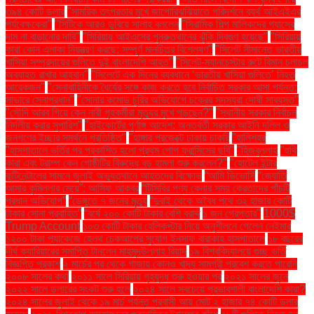
৩৯৪ কোটি ডলার
"সামরিক তৎপরতার মুখে জাপোরিঝঝিয়াতে পরিদর্শনে ব্যর্থ আইএইএর
পর্যবেক্ষকেরা"
"সিটিকে আরও ডুবিয়ে সালাহ বললেন
"সিরামিক শিল্প মালিকদের গ্যাসের
দাম না বাড়ানোর দাবি"
"সিরিয়ায় আইএসের পুনরুত্থানের ঝুঁকি দ্বিগুণ হয়েছে"
"সিরিয়ায়
কারা কোন এলাকা নিয়ন্ত্রণ করছে: সম্পূর্ণ মানচিত্র বিশ্লেষণ"
"সিলেট সীমান্তে ভারতীয়
খাসিয়া সম্প্রদায়ের গুলিতে দুই বাংলাদেশি আহত"
"সিলেট-ম্যানচেস্টার রুটে বিমান চলাচল
অব্যাহত রাখার আহ্বান"
"সিলেটে এক দিনের ব্যবধানে ‘ভারতীয় খাসিয়া গু‌লিতে’ নিহত
আরেকজন"
"সেনাবাহিনীকে ধৈর্যের সঙ্গে কাজ করতে হবে নির্বাচিত সরকার আসা পর্যন্ত:
সাভারে সেনাপ্রধান"
"সোনার কমোড চুরির অভিযোগে চক্রের সদস্যরা দোষী সাব্যস্ত"
"সৌদি আরব গিয়ে কেন নারী গৃহকর্মীরা মৃত্যুর মুখে পড়ছেন?"
"স্থানীয় সরকার নির্বাচন
নির্দলীয় করার সুপারিশ"
"হাইকোর্টের পূর্ণাঙ্গ আদেশ: অন্তর্বর্তী সরকার আইনি দলিল ও
জনগণের ইচ্ছার সমর্থনে প্রতিষ্ঠিত"
"হাঙ্গার প্রজেক্টে ঢাকায় চাকরি
"হালিশহর
"হাসপাতালে ভর্তির পর প্রকাশিত হলো প্রথম পোপ ফ্রান্সিসের ছবি"
"হিজবুল্লাহ
"হুথি
কারা এবং ট্রাম্প কেন গোষ্ঠীটির বিরুদ্ধে বড় হামলা শুরু করলেন?"
"হোটেল ইন্টার
কন্টিনেন্টালের সামনে জুলাই অভ্যুত্থানে আহতদের বিক্ষোভ
“আমি ডিভোর্সি
“জ্যোতি
আমার কুমিল্লার মেয়ে”: আসিফ আকবর
“টিসিবির পণ্য কেনার সময় ক্রেতাদের পাঁচটি
প্রধান অভিযোগ”
“ডেঙ্গুতে ৭ জনের মৃত্যু
“দুবাই থেকে অবৈধ পথে ৩২ হাজার কোটি
টাকার সোনা প্রবাহিত”
“বর্ষে ২০০ কোটি টাকার বেশি বরাদ্দ
১ জন গ্রেপ্তার"
1000$
Trump Account
১০৩ কোটি টাকার হেলিকপ্টার নিয়ে অনুশীলনে গেলেন নেইমার
১২০০ টাকা প্যাকেজে হেলথ চেকআপের সুযোগ ইনসাফ বারাকাহ হাসপাতালে
১৮ বছরের
দীর্ঘ ক্যারিয়ারের সমাপ্তি টানলেন মাহমুদউল্লাহ রিয়াদ
১৯ বিশ্ববিদ্যালয়ে গুচ্ছ ভর্তি
বিজ্ঞপ্তি প্রকাশ
২ মার্চের পর থেকে গাজায় কোনও খাদ্য সামগ্রী প্রবেশ করতে পারেনি
২০০৮ সালের কথা
২০১১ সালে সিরিয়ায় গৃহযুদ্ধ শুরু হওয়ার পর
২০২১ সালের জুনে
২০২২ সালে ডলারের সংকট শুরু হলে
২০২৪ সালে সবচেয়ে প্রভাবশালী বাংলাদেশি কারা?
২০২৪ সালের জুলাই থেকে ১৯ মার্চ পর্যন্ত প্রবাসী আয় মোট ২ হাজার ৭৪ কোটি ডলার