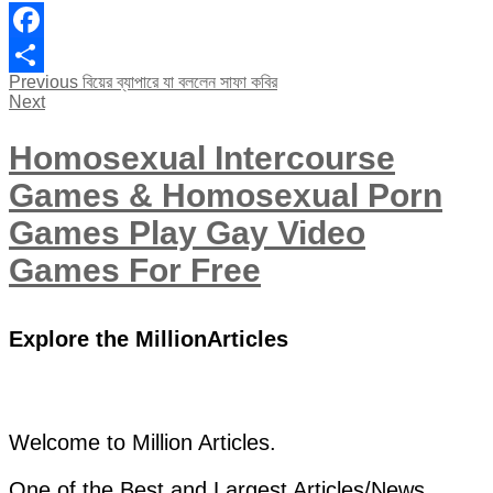
Facebook
Post
Previous
Previous
বিয়ের ব্যাপারে যা বললেন সাফা কবির
Share
Next
post:
Next
navigation
post:
Homosexual Intercourse
Games & Homosexual Porn
Games Play Gay Video
Games For Free
Explore the MillionArticles
Welcome to Million Articles.
One of the Best and Largest Articles/News