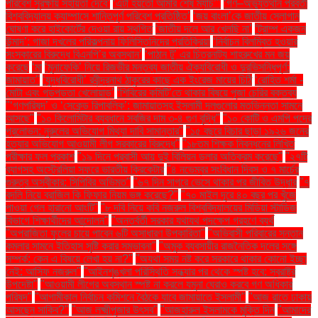
পরিবেশ সুরক্ষায় সহায়তা দেবে’
‘এটা হয়তো আমার শেষ ম্যাচ’"
‘গণ–অভ্যুত্থান পরবর্তী
বিশ্ববিদ্যালয় ক্যাম্পাসে শান্তিপূর্ণ পরিবেশ প্রতিষ্ঠিত’
‘জয় বাংলা’কে জাতীয় স্লোগান
ঘোষণা করে হাইকোর্টের দেওয়া রায় স্থগিত
‘জাতীয় দলে আর খেলছি না’
‘ট্রাম্প একজন
উন্মাদ’: গাজা দখলের পরিকল্পনায় ফিলিস্তিনিদের প্রতিক্রিয়া
‘নির্বাচন বিলম্বিত হওয়ার
সংস্কারের বিরুদ্ধে বিএনপি’র অবস্থান’
‘পাঠান টু’ এর চিত্রনাট্য শাহরুখের মন জয়
করেছে
‘মা
‘মুনাফেকি’ নিয়ে রিজভীর মন্তব্য জাতীয় ঐক্যবিরোধী ও দুরভিসন্ধিপূর্ণ:
জামায়াত"
‘যুদ্ধবিরোধী’ রবীন্দ্রনাথ ঠাকুরের কাছে এক ইংরেজ মায়ের চিঠি
‘রোহিত শর্মা -
মোটা এবং গড়পড়তা খেলোয়াড়’
‘শিবিরের কমিটি’তে থাকার বিষয়ে পূজা চেরির বক্তব্য
"‘গণপরিষদ’ ও ‘সেকেন্ড রিপাবলিক’: জামায়াতসহ ইসলামী দলগুলোর মতভিন্নতা সামনে
আসছে"
"১০ কিলোমিটার ব্যবধানে সবজির দাম ৩-৪ গুণ বৃদ্ধি"
"১০ কোটি ও এমপি পদের
প্রলোভন: নুরুলের অভিযোগ মিথ্যা দাবি সামান্তার"
"১৫ বছরে বিচার ছাড়া ১৯২৬ জনের
হত্যার অভিযোগ আওয়ামী লীগ সরকারের বিরুদ্ধে"
"১৮তম শিক্ষক নিবন্ধনের লিখিত
পরীক্ষার ফল প্রকাশ
"১৯ দিনে প্রবাসী আয় দুই বিলিয়ন ডলার অতিক্রম করেছে"
"২৭টি
ব্যাগসহ অস্ট্রেলিয়া সফরে ভারতীয় ক্রিকেটার
"৪ নভেম্বর সংবিধান দিবস ও ৭ মার্চের
গুরুত্ব অস্বীকার: সিপিবির অভিমত"
"৬৭ দিন সাগরে ভেসে থাকার পর জীবিত উদ্ধার
"৭
বদলি নিয়ে ব্রাজিল কি ফিফার নিয়ম ভঙ্গ করেছে?"
"৭০ মাইল দূরে ৪০ বছর পর খুঁজে
পাওয়া গেল হারানো আংটি"
"৮ দবি নিয়ে কবি নজরুল বিশ্ববিদ্যালয়ের মিডিয়া স্টাডিজ
বিভাগে শিক্ষার্থীদের আন্দোলন"
"অন্তর্বর্তী সরকার যথাযথ পদক্ষেপ গ্রহণে ব্যর্থ
"অপরাজিতা ফুলের চায়ে পাবেন ৬টি অসাধারণ উপকারিতা"
"অভিবাসী পরিবারের সন্তান
কমলার সামনে ইতিহাস সৃষ্টি করার সম্ভাবনা"
"অমুক ব্যবসায়ীর রাজনৈতিক দলের সঙ্গে
সম্পর্ক: কেন এ বিষয়ে লেখা হয় না?"
"অযথা সময় নষ্ট করে সরকারে থাকার কোনো ইচ্ছা
নেই: আসিফ নজরুল"
"আইনশৃঙ্খলা পরিস্থিতি সন্ধ্যার পর থেকে স্পষ্ট হবে: স্বরাষ্ট্র
উপদেষ্টা"
"আওয়ামী লীগের অবস্থান স্পষ্ট না করলে যমুনা ঘেরাও করবে গণ অধিকার
পরিষদ"
"আগামীকাল নির্বাচন কমিশনে বৈঠকে যাবে জামায়াতে ইসলামী"
"আজ রাতে ঢাকায়
আসছেন সাকিব?"
"আজ লক্ষ্মীপূজার উৎসব"
"আজহারুল ইসলামকে মুক্তি দিন
"আমাদের