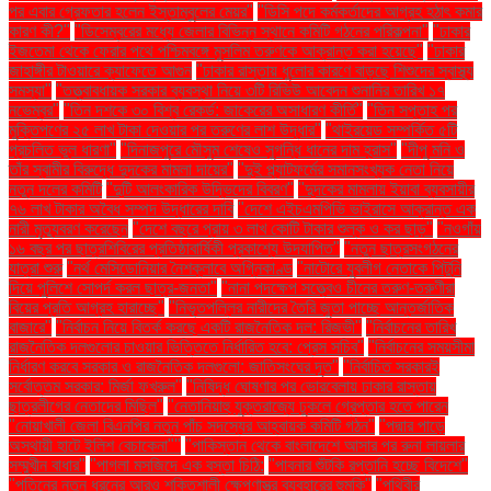
পর এবার গ্রেফতার হলেন ইস্তাম্বুলের মেয়র"
"ডিসি পদে কর্মকর্তাদের আগ্রহ হঠাৎ কমার
কারণ কী?"
"ডিসেম্বরের মধ্যে জেলার বিভিন্ন স্থানে কমিটি গঠনের পরিকল্পনা"
"ঢাকার
ইজতেমা থেকে ফেরার পথে পশ্চিমবঙ্গে মুসলিম তরুণকে আক্রান্ত করা হয়েছে"
"ঢাকার
জাহাঙ্গীর টাওয়ারে ক্যাফেতে আগুন
"ঢাকার রাস্তায় ধুলোর কারণে বাড়ছে শিশুদের স্বাস্থ্য
সমস্যা"
"তত্ত্বাবধায়ক সরকার ব্যবস্থা নিয়ে ৩টি রিভিউ আবেদন শুনানির তারিখ ১৭
নভেম্বর"
"তিন দশকে ৩০ বিশ্ব রেকর্ড: জাকেরের অসাধারণ কীর্তি"
"তিন সপ্তাহ পর
মুক্তিপণের ২৫ লাখ টাকা দেওয়ার পর তরুণের লাশ উদ্ধার"
"থাইরয়েড সম্পর্কিত ৫টি
প্রচলিত ভুল ধারণা"
"দিনাজপুরে মৌসুম শেষেও সুগন্ধি ধানের দাম হ্রাস"
"দীপু মনি ও
তাঁর স্বামীর বিরুদ্ধে দুদকের মামলা দায়ের"
"দুই প্ল্যাটফর্মের সমানসংখ্যক নেতা নিয়ে
নতুন দলের কমিটি
"দুটি আলংকারিক উদ্ভিদের বিবরণ"
"দুদকের মামলায় ইয়াবা ব্যবসায়ীর
৭৬ লাখ টাকার অবৈধ সম্পদ উদ্ধারের দাবি
"দেশে এইচএমপিভি ভাইরাসে আক্রান্ত এক
নারী মৃত্যুবরণ করেছেন
"দেশে বছরে প্রায় ৩ লাখ কোটি টাকার শুল্ক ও কর ছাড়"
"নওগাঁয়
১৬ বছর পর ছাত্রশিবিরের প্রতিষ্ঠাবার্ষিকী প্রকাশ্যে উদযাপিত"
"নতুন ছাত্রসংগঠনের
যাত্রা শুরু
"নর্থ মেসিডোনিয়ার নৈশক্লাবে অগ্নিকাণ্ড
"নাটোরে যুবলীগ নেতাকে পিটুনি
দিয়ে পুলিশে সোপর্দ করল ছাত্র-জনতা"
"নানা পদক্ষেপ সত্ত্বেও চীনের তরুণ-তরুণীরা
বিয়ের প্রতি আগ্রহ হারাচ্ছে"
"নিভৃতপল্লির নারীদের তৈরি জুতা পাচ্ছে আন্তর্জাতিক
বাজারে"
"নির্বাচন নিয়ে বিতর্ক করছে একটি রাজনৈতিক দল: রিজভী"
"নির্বাচনের তারিখ
রাজনৈতিক দলগুলোর চাওয়ার ভিত্তিতে নির্ধারিত হবে: প্রেস সচিব"
"নির্বাচনের সময়সীমা
নির্ধারণ করবে সরকার ও রাজনৈতিক দলগুলো: জাতিসংঘের দূত"
"নির্বাচিত সরকারই
সর্বোত্তম সরকার: মির্জা ফখরুল"
"নিষিদ্ধ ঘোষণার পর ভোরবেলায় ঢাকার রাস্তায়
ছাত্রলীগের নেতাদের মিছিল"
"নেতানিয়াহু যুক্তরাজ্যে ঢুকলে গ্রেপ্তার হতে পারেন
"নোয়াখালী জেলা বিএনপির নতুন পাঁচ সদস্যের আহ্বায়ক কমিটি গঠন"
"পদ্মার পাড়ে
অস্থায়ী হাটে ইলিশ বেচাকেনা"''
"পাকিস্তান থেকে বাংলাদেশে আসার পর রুনা লায়লার
সম্মুখীন বাধার"
"পাগলা মসজিদে এক বস্তা চিঠি:
"পাবনার শুঁটকি রপ্তানি হচ্ছে বিদেশে"
"পুতিনের নতুন ধরনের আরও শক্তিশালী ক্ষেপণাস্ত্র ব্যবহারের হুমকি"
"পৃথিবীর