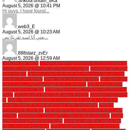
Shkola onlain_tlKa
August 5, 2026 @ 10:41 PM
Hi guys. I have found...
web3_E
August 5, 2026 @ 10:23 AM
يعني أنا لسه تقريبًا نص...
888starz_zvEr
August 5, 2026 @ 12:59 AM
. ডায়াবেটিস ঝুঁকি কমানো:
। সুনামগঞ্জের শান্তিগঞ্জ উপজেলার সাংহাই হাওরে চলমান এই
সড়ক নির্মাণ প্রকল্পের জন্য জমির ক্ষতিপূরণ দেওয়া দূরের বিষয়
''অরফানেজ ট্রাস্ট মামলায়
সাজার রায় বাতিল
''কক্সবাজারের টেকনাফ উপজেলার নাফ নদীর মোহনায় মাছ ধরতে গিয়ে
চার বাংলাদেশি মাঝি নিখোঁজ''
''খুলনায় ‘নাটুকে’ পার্কে জলবায়ু তহবিল''
''ঘন কুয়াশায় ঢাকায়
নামতে না পেরে ৬ ফ্লাইট diverted সিলেট ও কলকাতায়''
''চলতি অর্থবছরে জিডিপি
প্রবৃদ্ধি ৪ শতাংশ হতে পারে''
''চ্যাটজিপিটির নতুন সুবিধা: ডিপসিকের প্রতিযোগিতার মুখে
বিপ্লব''
''বাইডেনের জাতির উদ্দেশে বিদায়ী ভাষণে কী বললেন''
''যুক্তরাষ্ট্রে তৈরি পিস্তলে
খুন
''রাষ্ট্রীয় পৃষ্ঠপোষকতায় লুটপাটের পথ বন্ধ করতে হবে: সাংবাদিক নেতা আজিজ"
''সুন্দরবনে নৌকায় দুই মণ হরিণের মাংস ফেলে পালাল চোর শিকারিরা''
'টিউলিপের
পদত্যাগপত্রে কী লেখা ছিল''
'ঢাকা বিশ্ববিদ্যালয় কেন্দ্রীয় ছাত্র সংসদ নির্বাচন: একটি
বিশ্লেষণ''
'শিক্ষাপ্রতিষ্ঠানে ‘গোপন রাজনীতি’ নিষিদ্ধের আহ্বান ছাত্রদলের''
'সংবিধান
সংস্কার কমিশনের সুপারিশ সম্পর্কে বিএনপি
‘অস্ট্রেলিয়া প্রতি মিনিটে ভারতকে স্মরণ
করিয়ে দেবে ধবলধোলাইয়ের কথা’
‘ইইউ ও ইউরোপীয় বিনিয়োগ ব্যাংক বাংলাদেশকে