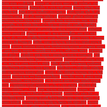
ঘটনায় থানায় ২০০টি জিডি"
"মামুনুল হক: সচিবালয়ে আগুন ও টঙ্গী হত্যাকাণ্ড একে
অপরের সাথে সম্পর্কিত
"মিরপুরে চাঁদা না পেয়ে মার্কেট ভাঙচুর
"মিরপুরে সাকিবের খেলা
বন্ধে বিক্ষোভ
"মির্জা ফখরুল আগামীকাল লন্ডন যাচ্ছেন"
"মেসি-সুয়ারেজ জুটি: কি এটি
সর্বকালের সেরা?"
"যদি এই সরকার পরাজিত হয়
"যুক্তরাজ্য রাশিয়াকে সহায়তা করা
ব্যক্তিদের প্রবেশ নিষিদ্ধ করছে"
"যুক্তরাষ্ট্র অবৈধ বাংলাদেশিদের ফেরত পাঠাবে"
"যুক্তরাষ্ট্র থেকে সামরিক বিমানে দেশে ফিরলেন নথিপত্রহীন ভারতীয় অভিবাসীরা"
"রাজনৈতিক দলের কাছ থেকে নাম চেয়েছে ইসি গঠনের অনুসন্ধান কমিটি"
"রাজনৈতিক
বক্তব্য এড়াতে চাই
"রাশিফল ২০২৪: এই বছরে আপনার জীবন কেমন হতে পারে"
"রাশেদ খান মেনন ও তাঁর স্ত্রীর বিদেশে যাত্রায় নিষেধাজ্ঞা"
"রাহুলের তুলনায় বড় ব্যবধানে
ওয়েনাডে জয়ী প্রিয়াঙ্কা"
"রিজভী: ভারত বাংলাদেশের সার্বভৌমত্বে সরাসরি হস্তক্ষেপ
করছে"
"রূপগঞ্জে ডাকাতদের হামলায় ঢাকা বিশ্ববিদ্যালয়ের ছাত্রের চোখে গুরুতর আঘাত"
"রেকর্ড মুনাফা ও লভ্যাংশ: শেয়ারধারীদের জন্য ৯৭৫ কোটি টাকার ঘোষণা"
"রেস্তোরাঁয়
ভ্যাট বাড়ছে না
"রৌমারীতে কৃষক সমাবেশে হামলার নিন্দা জানালো গণতন্ত্র মঞ্চ"
"লাঠি
দিয়ে ভর দিয়ে টিসিবির ট্রাক খুঁজছেন বিল্লাল সরদার"
"লিভারপুল কখন চ্যাম্পিয়ন হবে?"
"শত বছর আগে ঢাকায় ইফতার ও সাহ্‌রি"
"শহীদ বুদ্ধিজীবী শামসুজ্জোহার মৃত্যুদিবসকে
জাতীয় শিক্ষক দিবস হিসেবে ঘোষণা করার দাবি"
"শহীদ মিনারে ৬ দফা দাবিতে চাকরিচ্যুত
বিডিআর সদস্যদের অবস্থান ধর্মঘট"
"শাহবাগে শহীদ পরিবারের সদস্যদের সাড়ে ৫ ঘণ্টা
অবরোধ
"শিশুদের জন্য ফ্লু টিকার প্রয়োজনীয়তা"
"শিশুর দাঁত নড়লে কী করতে হবে?"
"শীতে ব্যাডমিন্টন খেলার উপকারিতা"
"শেখ হাসিনাকে থামাতে ঢাকায় ভারতীয় দূতাবাসে
তলব"
"শেয়ারবাজারে মূলধনি মুনাফার কর ১৫% এ নেমে এসেছে"
"শ্রমিকেরা দাবি
করছেন অতিরিক্ত ১০ শতাংশ
"সবুজ আপেলের নানা উপকারিতা"
"সংযুক্ত আরব
আমিরাত সফর শেষে দেশে ফিরলেন প্রধান উপদেষ্টা"
"সরকার প্রতি ডজন ডিম ১৩০
টাকায় বিক্রি করবে"
"সরকারের আওয়ামী লীগকে নিষিদ্ধ করার কোনো পরিকল্পনা নেই:
প্রধান উপদেষ্টা"
"সংস্কার কমিশনের সুপারিশের বিরুদ্ধে ইসি পাঠাল চিঠি"
"সংস্কার
প্রস্তাবের আগে নির্বাচন কমিশন গঠনের প্রক্রিয়া"
"সাত মাসে বিদেশি ঋণ বৃদ্ধি পেয়ে