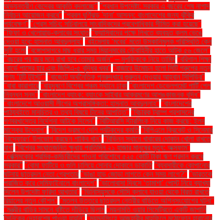
অভ্যন্তরীণ কেন্দ্রের আকৃতি বদলাচ্ছে"
"প্রধান উপদেষ্টা: সরকার এ বছরের শেষ নাগাদ
নির্বাচন আয়োজন করবে"
"প্রবল ঘূর্ণিঝড় 'দানা' আসন্ন: বাংলাদেশের জন্য ঝুঁকির
পর্যবেক্ষণ"
"প্রেস সচিব: সচিবালয়ে সাংবাদিকদের প্রবেশাধিকার সীমিত করা হয়েছে"
"ফিফা ও খেলোয়াড়-ক্লাবের সংঘাত
"ফ্যাসিবাদের পক্ষে লিখতে ব্যবহৃত কলম ভেঙে
দেওয়া হবে: হাসনাত আবদুল্লাহ"
"বইমেলায় ‘মবের’ মতো উসকানিমূলক পরিস্থিতি কেন
সৃষ্টি হলো
"বঙ্গোপসাগরে মাছ ধরার সময় মিয়ানমারের নৌবাহিনীর হাতে আটক ৫৬ জেলে"
"বছরের পর বছর মনে রাখা হবে তোমার অর্জন" – মুশফিককে নিয়ে তামিম
"বরিশাল শিক্ষা
বোর্ডে পাসের হার এবং জিপিএ-৫ বৃদ্ধির খবর"
"বাজারে উন্মোচন হলো সিটি গ্রুপের নতুন
পণ্য ‘টুটি টুইস্ট’"
"বাজেটে অর্থনৈতিক পুনরুদ্ধারে গুরুত্ব দেওয়ার আহ্বান সিপিডির"
"বাবা কারাগারে
"বায়ুদূষণে বিশ্বের পঞ্চম স্থানে ঢাকা
"বাংলাদেশ ডেভেলপমেন্ট পার্টি পেল
নিবন্ধন সনদ"
"বাংলাদেশ ব্যাংক: ব্যাংকে সাইবার আক্রমণের আশঙ্কাজনক বৃদ্ধি"
"বাংলাদেশে আওয়ামী লীগের অপ্রাসঙ্গিকতা: হাসনাত আবদুল্লাহ"
"বাংলাদেশের
পাঠ্যবইতে মানচিত্র ও তথ্য বিষয়ে চীনের আপত্তি"
"বিচারক ট্রাম্প প্রশাসনের
গণবরখাস্তের নির্দেশনা আটকে দিলেন"
"বিটিআরসি স্টারলিংক নিয়ে কাজ করছে: ইলন
মাস্কের উদ্যোগ"
"বিদেশ ভ্রমণে দেশি পর্যটকদের কমতি
"বিপিএলে ক্রিকেট ও সিনেমার
'বিস্ফোরণ' উপভোগ করছেন শাকিব খান"
"বিভিন্ন স্থানে খাবারের দোকান খোলা রাখতে
বাধা
"বিশ্বের সংঘাতজনিত ক্ষুধায় প্রতিদিন ২১ হাজার মানুষের মৃত্যু: অক্সফাম"
"বেক্সিমকোর শ্রমিক-কর্মচারীদের পাওনা পরিশোধে ৫২৫ কোটি টাকা ঋণ প্রদান করবে
সরকার"
"বোমা ফাটিয়ে ও গুলি চালিয়ে সোনার দোকানে ডাকাতি
"ব্যবসায়ীকে কোপানোর
ঘটনায় ছাত্রদল নেতা গ্রেপ্তার
"ভাঙা হাড় জোড়া লাগতে কেন সময় লাগে?"
"ভারতকে
পরাজিত করে সেমিফাইনালে বাংলাদেশ"
"ভালোবাসা দিবসে ‘তামাশা’ পোস্ট নিয়ে ব্যাখ্যা
দিলেন উপদেষ্টা ফরিদা আখতার"
"ভিনিসিয়ুসকে সৌদি ক্লাবে যাওয়া থেকে বিরত রাখতে
রিয়ালের নতুন কৌশল"
"মতলব উত্তরে ছাত্রদল নেত্রীর বাড়িতে অগ্নিসংযোগের ঘটনা"
"মন্ত্রীর বাড়ির সামনে বৃষ্টিতে দাঁড়িয়ে ছিলাম
"ময়নামতি ওয়ার সিমেট্রিতে একটি জাপানি
সৈনিকের দেহাবশেষ পাওয়া যায়নি"
"ময়মনসিংহে আজহারীর মাহফিলে মুঠোফোন হারানোর