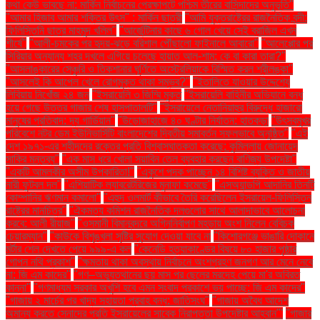
কথা কেউ ভাবছে না: মার্কিন নির্বাচনের প্রেক্ষাপটে পশ্চিম তীরের বাসিন্দাদের অনুভূতি"
"আমার হিজাব আমার শক্তির উৎস" : মার্কিন ছাত্রী
"আমি যুক্তরাষ্ট্রের রাজনৈতিক বন্দী:
ফিলিস্তিনি ছাত্র মাহমুদ খলিল"
"আর্জেন্টিনার কাছে ৬ গোল খেয়ে সেই ব্রাজিল এখন
শীর্ষে"
"আলী-চমকের পর হৃদয়-ঝড়ে বরিশাল পৌঁছালো ফাইনালে আবারো"
"আলেপ্পোর পর
সিরিয়ার অন্যান্য শহর দখলে এগিয়ে চলেছে হায়াত আল-শাম: কে বা কারা তারা?"
"আসলাঙ্কারের সেঞ্চুরি ও তিকশানার ঘূর্ণিতে অস্ট্রেলিয়াকে বিস্মিত করল শ্রীলঙ্কা"
"আসলেই কি আপেল খেলে রোগমুক্ত থাকা সম্ভব?"
"ইতালিতে যাওয়ার উদ্দেশ্যে
লিবিয়ায় নিখোঁজ ২৪ জন
"ইসরায়েলি ৩ জিম্মি মুক্ত
"ইসরায়েলি বাহিনীর অভিযানে বন্ধ
হয়ে গেছে উত্তর গাজার শেষ হাসপাতালটি"
"ইসরায়েলে নেতানিয়াহুর বিরুদ্ধে হাজারো
মানুষের প্রতিবাদ: দ্য গার্ডিয়ান"
"উড়োজাহাজে ৪০ ঘণ্টার নির্যাতন: হাতকড়া
"উৎসবমুখর
পরিবেশে নটর ডেম ইউনিভার্সিটি বাংলাদেশের দ্বিতীয় সমাবর্তন সফলভাবে অনুষ্ঠিত"
"এই
দেশ ১৯৭১-এর শহীদদের রক্তের প্রতি বিশ্বাসঘাতকতা করেছে: কুমিল্লায় জোনায়েদ
সাকির মন্তব্য"
"এক মাস ধরে খোলা সয়াবিন তেল ব্যবহার করছেন বাণিজ্য উপদেষ্টা"
"একটি আমলকীর অসীম উপকারিতা!"
"একুশে পদক পাচ্ছেন ১৪ বিশিষ্ট ব্যক্তি ও জাতীয়
নারী ফুটবল দল"
"এশিয়াটিক ল্যাবরেটরিজের মুনাফা কমেছে"
"এসঅ্যান্ডপি আদানির তিনটি
কোম্পানির ঋণমান কমালো"
"এহুদ ওলমার্ট কীভাবে তৈরি করেছিলেন ইসরায়েল-ফিলিস্তিন
রাষ্ট্রের মানচিত্র"
"ঐকমত্য কমিশন রাজনৈতিক দলগুলোর সাথে আলাদাভাবে আলোচনা
করবে: আলী রীয়াজ"
"ওসমানী বিমানবন্দরে অগ্নিনির্বাপণ মহড়ায় অংশ নিলেন বেবিচক
চেয়ারম্যান"
"কাউকে বিশৃঙ্খলা সৃষ্টির সুযোগ দেওয়া যাবে না
"কিশোরগঞ্জে ভাঙারি দোকানে
মর্টার শেল দেখতে পেয়ে ৯৯৯-এ কল
"কেনেডি হত্যাকাণ্ডের বিষয়ে ৮০ হাজার পৃষ্ঠার
গোপন নথি প্রকাশ"
"ক্ষমতায় থাকা অবস্থায় নির্বাচনে অংশগ্রহণ জনগণ আর মেনে নেবে
না: জি এম কাদের"
"গণ–অভ্যুত্থানের ছয় মাস পর ছেলের মরদেহ পেয়ে মা'র অবিরত
কান্না"
"গণমাধ্যম সরকার অখুশি হবে এমন সংবাদ প্রকাশে ভয় পাচ্ছে: জি এম কাদের"
"গাজায় ২ মার্চের পর খাদ্য সহায়তা প্রবাহ বন্ধ: জাতিসংঘ"
"গাজায় অবৈধ আদেশ
অমান্য করতে সেনাদের প্রতি ইসরায়েলের সাবেক নিরাপত্তা উপদেষ্টার আহ্বান"'
"গাজার