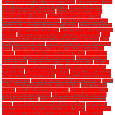
ওয়াশিংটনে ইউএসএআইডির কর্মীদের বাসায় থাকার নির্দেশ"
"ট্রাম্প প্রশাসনের পরিকল্পনা:
যুক্তরাষ্ট্রের নেতৃত্বে বিশ্ব স্বাস্থ্য সংস্থা পরিচালনা"
"ট্রাম্প প্রেসিডেন্ট হলে কি
যুক্তরাষ্ট্রে আদানির সমস্যা সমাধান হবে?"
"ট্রাম্পের বিদ্বেষপূর্ণ বক্তব্য: গাজায়
যুদ্ধবিরতি চুক্তি কি ঝুঁকির মধ্যে?"
"ট্রাম্পের শুল্কের কারণে ভারতে অ্যাপলের
আইফোন উৎপাদনে কী পরিবর্তন আসতে পারে"
"ডিজিটাল উদ্ভাবনের নৈতিক ব্যবহার:
সামাজিক সংহতি ও অন্তর্ভুক্তি নিশ্চিতকরণে একটি কর্মশালা"
"ডিপ্লোমা ডিগ্রি বাতিলের
পর এবার গ্রেফতার হলেন ইস্তাম্বুলের মেয়র"
"ডিসি পদে কর্মকর্তাদের আগ্রহ হঠাৎ কমার
কারণ কী?"
"ডিসেম্বরের মধ্যে জেলার বিভিন্ন স্থানে কমিটি গঠনের পরিকল্পনা"
"ঢাকার
ইজতেমা থেকে ফেরার পথে পশ্চিমবঙ্গে মুসলিম তরুণকে আক্রান্ত করা হয়েছে"
"ঢাকার
জাহাঙ্গীর টাওয়ারে ক্যাফেতে আগুন
"ঢাকার রাস্তায় ধুলোর কারণে বাড়ছে শিশুদের স্বাস্থ্য
সমস্যা"
"তত্ত্বাবধায়ক সরকার ব্যবস্থা নিয়ে ৩টি রিভিউ আবেদন শুনানির তারিখ ১৭
নভেম্বর"
"তিন দশকে ৩০ বিশ্ব রেকর্ড: জাকেরের অসাধারণ কীর্তি"
"তিন সপ্তাহ পর
মুক্তিপণের ২৫ লাখ টাকা দেওয়ার পর তরুণের লাশ উদ্ধার"
"থাইরয়েড সম্পর্কিত ৫টি
প্রচলিত ভুল ধারণা"
"দিনাজপুরে মৌসুম শেষেও সুগন্ধি ধানের দাম হ্রাস"
"দীপু মনি ও
তাঁর স্বামীর বিরুদ্ধে দুদকের মামলা দায়ের"
"দুই প্ল্যাটফর্মের সমানসংখ্যক নেতা নিয়ে
নতুন দলের কমিটি
"দুটি আলংকারিক উদ্ভিদের বিবরণ"
"দুদকের মামলায় ইয়াবা ব্যবসায়ীর
৭৬ লাখ টাকার অবৈধ সম্পদ উদ্ধারের দাবি
"দেশে এইচএমপিভি ভাইরাসে আক্রান্ত এক
নারী মৃত্যুবরণ করেছেন
"দেশে বছরে প্রায় ৩ লাখ কোটি টাকার শুল্ক ও কর ছাড়"
"নওগাঁয়
১৬ বছর পর ছাত্রশিবিরের প্রতিষ্ঠাবার্ষিকী প্রকাশ্যে উদযাপিত"
"নতুন ছাত্রসংগঠনের
যাত্রা শুরু
"নর্থ মেসিডোনিয়ার নৈশক্লাবে অগ্নিকাণ্ড
"নাটোরে যুবলীগ নেতাকে পিটুনি
দিয়ে পুলিশে সোপর্দ করল ছাত্র-জনতা"
"নানা পদক্ষেপ সত্ত্বেও চীনের তরুণ-তরুণীরা
বিয়ের প্রতি আগ্রহ হারাচ্ছে"
"নিভৃতপল্লির নারীদের তৈরি জুতা পাচ্ছে আন্তর্জাতিক
বাজারে"
"নির্বাচন নিয়ে বিতর্ক করছে একটি রাজনৈতিক দল: রিজভী"
"নির্বাচনের তারিখ
রাজনৈতিক দলগুলোর চাওয়ার ভিত্তিতে নির্ধারিত হবে: প্রেস সচিব"
"নির্বাচনের সময়সীমা
নির্ধারণ করবে সরকার ও রাজনৈতিক দলগুলো: জাতিসংঘের দূত"
"নির্বাচিত সরকারই