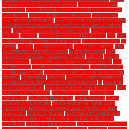
দীর্ঘ ক্যারিয়ারের সমাপ্তি টানলেন মাহমুদউল্লাহ রিয়াদ
১৯ বিশ্ববিদ্যালয়ে গুচ্ছ ভর্তি
বিজ্ঞপ্তি প্রকাশ
২ মার্চের পর থেকে গাজায় কোনও খাদ্য সামগ্রী প্রবেশ করতে পারেনি
২০০৮ সালের কথা
২০১১ সালে সিরিয়ায় গৃহযুদ্ধ শুরু হওয়ার পর
২০২১ সালের জুনে
২০২২ সালে ডলারের সংকট শুরু হলে
২০২৪ সালে সবচেয়ে প্রভাবশালী বাংলাদেশি কারা?
২০২৪ সালের জুলাই থেকে ১৯ মার্চ পর্যন্ত প্রবাসী আয় মোট ২ হাজার ৭৪ কোটি ডলার
হয়েছে
২০২৬ বিশ্বকাপ আয়োজনের গুরুদায়িত্ব ট্রাম্পের কাঁধে
২৮টি গুলিতে নিহত হন
ইন্দিরা গান্ধী
২৯ জানুয়ারি
২৯ বস্তা টাকা এবং এক বস্তা চিঠি পাওয়া গেছে
৩ মার্চ
৩ মার্চে
খালেদা জিয়াকে খালাসের বিরুদ্ধে লিভ টু আপিলের শুনানি
৩০ মিনিটে নিয়ন্ত্রণে আসে"
৩০
সেপ্টেম্বর
৩০০ টাকা!
৩৩ হামলাকারীসহ নিহত ৫৮
৩৬৯ ফিলিস্তিনি কারামুক্ত"
৪ দিনে
৮০০ কোটি! কোথায় থামবে 'পুষ্পা ২' এর আয়?
৪১ বছরে বিচার শেষ হয়নি
৪৩তম
বিসিএস বাদ পড়াদের আবেদন পুনর্বিবেচনার সভা বৃহস্পতিবার
৫ টাকা বেশি
৫ শতাংশই
থাকবে পূর্বের মতো"
৫০০ কোটি টাকা দেবে: নতুন টাকা ছাপানোর প্রয়োজন নেই
৬ মার্চ
৬৭৫ টাকায় আমদানি
৭ আগস্ট ২০০৫: মেসির অভিষেকের দিন
৭ বছরের শিশুকে আইটি
কোম্পানিতে চাকরির প্রস্তাব
৭৩০ কোটি টাকার ‘প্রবাসী আয় নাটক’ কি কালোটাকা সাদা
করার জন্য?
৮ চক্রের জড়িত"
৮ জন আহত
৮.৬ শতাংশ ১৮ মাসের মধ্যে নির্বাচন চান
৮.৭ শতাংশ জনগণ আগামী দুই থেকে তিন বছরের মধ্যে নির্বাচন চান
AI
American
Express Travel Card
American Express Travel Rewards
Best
Travel Credit Card USA
Buy TRUMP Coin
CuteBabies
FunnyVideo
Get White House Tour
Trump Account
Trump
Account vs Trump Coin:
Trump Account vs Trump Coin:
Here's the Difference Everyone's Googling (2026 Guide)
Trump Coin
Trump crypto coin
USA's World Cup Run Just
Got a Crypto Twist — Here's What That Actually Means
ViralShorts
what is a Trump Account
অক্সফোর্ডের বিজ্ঞানীরা টেলিপোর্টেশন