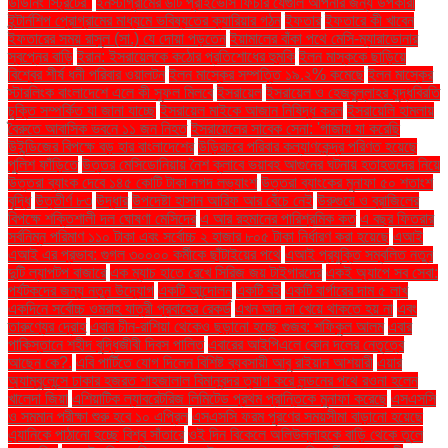
ডাউনিং স্ট্রিটের"
ইনস্টাগ্রামের ৬টি প্রাইভেসি ফিচার যেগুলি আপনার জন্য উপকারী
ইন্টার্নশিপ প্রোগ্রামের মাধ্যমে ভবিষ্যতের ক্যারিয়ার গঠন
ইফতার
ইফতারে কী খাবেন
ইফতারের সময় রাসুল (সা.) যে দোয়া পড়তেন
ইয়ামালের বাঁকা পথে মেসি-ম্যারাডোনার
স্বপ্নের বাড়ি
ইরান: ইসরায়েলকে কঠোর প্রতিশোধের হুমকি
ইলন মাস্ককে ছাড়িয়ে
বিশ্বের শীর্ষ ধনী পরিবার ওয়ালটন
ইলন মাস্কের সম্পত্তি ১৯.২% কমেছে
ইলন মাস্কের
স্টারলিংক বাংলাদেশে এলে কী সুফল মিলবে
ইসরায়েল
ইসরায়েল ও হেজবুল্লাহর যুদ্ধবিরতি
চুক্তি সম্পর্কিত যা জানা যাচ্ছে
ইসরায়েল মাইকে আজান নিষিদ্ধ করল
ইসরায়েলি হামলায়
বৈরুতে আবাসিক ভবনে ১১ জন নিহত
ইসরায়েলের সাবেক সেনা: 'গাজায় যা করেছি
উইন্ডিজের বিপক্ষে বড় হার বাংলাদেশের
উড়িরচরে পরিবার কল্যাণকেন্দ্র পরিণত হয়েছে
পুলিশ ফাঁড়িতে
উত্তর মেসিডোনিয়ায় নৈশ ক্লাবে ভয়াবহ আগুনের ঘটনায় হতাহতদের নিয়ে
উত্তরা ব্যাংক দেবে ১৪৫ কোটি টাকা নগদ লভ্যাংশ
উত্তরা ব্যাংকের মুনাফা ৫০ শতাংশ
বৃদ্ধি
উত্তীর্ণ ৮৩
উদ্ধার
উপদেষ্টা হাসান আরিফ আর বেঁচে নেই
উরুগুয়ে ও ব্রাজিলের
বিপক্ষে শক্তিশালী দল ঘোষণা মেসিদের
এ আর রহমানের পারিশ্রমিক কত
এ বছর ফিতরার
সর্বনিম্ন পরিমাণ ১১০ টাকা এবং সর্বোচ্চ ২ হাজার ৮০৫ টাকা নির্ধারণ করা হয়েছে
এআই
এআই এর প্রভাব: গুগল ৩০০০০ কর্মীকে ছাঁটাইয়ের পথে
এআই প্রযুক্তি সম্বলিত নতুন
দুটি ল্যাপটপ বাজারে
এক ম্যাচ হাতে রেখে সিরিজ জয় টাইগারদের
একই অ্যাপে সব সেবা:
পর্যটকদের জন্য নতুন উদ্যোগ
একটি আন্দোলন
একটি বই
একটি বার্গারের দাম ৫ লাখ
একদিনে সর্বোচ্চ ওমরাহ যাত্রী প্রবাহের রেকর্ড
এখন আর না খেয়ে থাকতে হয় না
এবং
তারুণ্যের দ্রোহ
এবার চীন-রাশিয়া থেকেও ছড়ানো হচ্ছে গুজব: শফিকুল আলম
এবার
পাকিস্তানে শহীদ বুদ্ধিজীবী দিবস পালিত
এবারের আইপিএলে কোন দলের নেতৃত্বে
আছেন কে?.
এবি পার্টিতে যোগ দিলেন বিশিষ্ট ব্যবসায়ী আবু রাইয়ান আশয়ারী
এয়ার
অ্যাম্বুলেন্সে ঢাকার হজরত শাহজালাল বিমানবন্দর ত্যাগ করে লন্ডনের পথে রওনা হলেন
খালেদা জিয়া
এশিয়াটিক ল্যাবরেটরিজ লিমিটেড প্রথম প্রান্তিকে মুনাফা করেছে
এসএসসি
ও সমমান পরীক্ষা শুরু হবে ১০ এপ্রিল
এসএসসি ফরম পূরণের সময়সীমা বাড়ানো হয়েছে
এ্যানিকে পাঠানো হচ্ছে বিশ্ব সাঁতারে
ওই দিন বিকেলে অলিউল্লাহকে বাড়ি থেকে তুলে