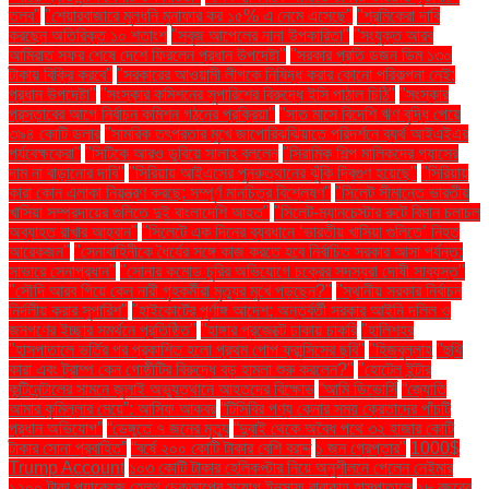
তলব"
"শেয়ারবাজারে মূলধনি মুনাফার কর ১৫% এ নেমে এসেছে"
"শ্রমিকেরা দাবি
করছেন অতিরিক্ত ১০ শতাংশ
"সবুজ আপেলের নানা উপকারিতা"
"সংযুক্ত আরব
আমিরাত সফর শেষে দেশে ফিরলেন প্রধান উপদেষ্টা"
"সরকার প্রতি ডজন ডিম ১৩০
টাকায় বিক্রি করবে"
"সরকারের আওয়ামী লীগকে নিষিদ্ধ করার কোনো পরিকল্পনা নেই:
প্রধান উপদেষ্টা"
"সংস্কার কমিশনের সুপারিশের বিরুদ্ধে ইসি পাঠাল চিঠি"
"সংস্কার
প্রস্তাবের আগে নির্বাচন কমিশন গঠনের প্রক্রিয়া"
"সাত মাসে বিদেশি ঋণ বৃদ্ধি পেয়ে
৩৯৪ কোটি ডলার
"সামরিক তৎপরতার মুখে জাপোরিঝঝিয়াতে পরিদর্শনে ব্যর্থ আইএইএর
পর্যবেক্ষকেরা"
"সিটিকে আরও ডুবিয়ে সালাহ বললেন
"সিরামিক শিল্প মালিকদের গ্যাসের
দাম না বাড়ানোর দাবি"
"সিরিয়ায় আইএসের পুনরুত্থানের ঝুঁকি দ্বিগুণ হয়েছে"
"সিরিয়ায়
কারা কোন এলাকা নিয়ন্ত্রণ করছে: সম্পূর্ণ মানচিত্র বিশ্লেষণ"
"সিলেট সীমান্তে ভারতীয়
খাসিয়া সম্প্রদায়ের গুলিতে দুই বাংলাদেশি আহত"
"সিলেট-ম্যানচেস্টার রুটে বিমান চলাচল
অব্যাহত রাখার আহ্বান"
"সিলেটে এক দিনের ব্যবধানে ‘ভারতীয় খাসিয়া গু‌লিতে’ নিহত
আরেকজন"
"সেনাবাহিনীকে ধৈর্যের সঙ্গে কাজ করতে হবে নির্বাচিত সরকার আসা পর্যন্ত:
সাভারে সেনাপ্রধান"
"সোনার কমোড চুরির অভিযোগে চক্রের সদস্যরা দোষী সাব্যস্ত"
"সৌদি আরব গিয়ে কেন নারী গৃহকর্মীরা মৃত্যুর মুখে পড়ছেন?"
"স্থানীয় সরকার নির্বাচন
নির্দলীয় করার সুপারিশ"
"হাইকোর্টের পূর্ণাঙ্গ আদেশ: অন্তর্বর্তী সরকার আইনি দলিল ও
জনগণের ইচ্ছার সমর্থনে প্রতিষ্ঠিত"
"হাঙ্গার প্রজেক্টে ঢাকায় চাকরি
"হালিশহর
"হাসপাতালে ভর্তির পর প্রকাশিত হলো প্রথম পোপ ফ্রান্সিসের ছবি"
"হিজবুল্লাহ
"হুথি
কারা এবং ট্রাম্প কেন গোষ্ঠীটির বিরুদ্ধে বড় হামলা শুরু করলেন?"
"হোটেল ইন্টার
কন্টিনেন্টালের সামনে জুলাই অভ্যুত্থানে আহতদের বিক্ষোভ
“আমি ডিভোর্সি
“জ্যোতি
আমার কুমিল্লার মেয়ে”: আসিফ আকবর
“টিসিবির পণ্য কেনার সময় ক্রেতাদের পাঁচটি
প্রধান অভিযোগ”
“ডেঙ্গুতে ৭ জনের মৃত্যু
“দুবাই থেকে অবৈধ পথে ৩২ হাজার কোটি
টাকার সোনা প্রবাহিত”
“বর্ষে ২০০ কোটি টাকার বেশি বরাদ্দ
১ জন গ্রেপ্তার"
1000$
Trump Account
১০৩ কোটি টাকার হেলিকপ্টার নিয়ে অনুশীলনে গেলেন নেইমার
১২০০ টাকা প্যাকেজে হেলথ চেকআপের সুযোগ ইনসাফ বারাকাহ হাসপাতালে
১৮ বছরের