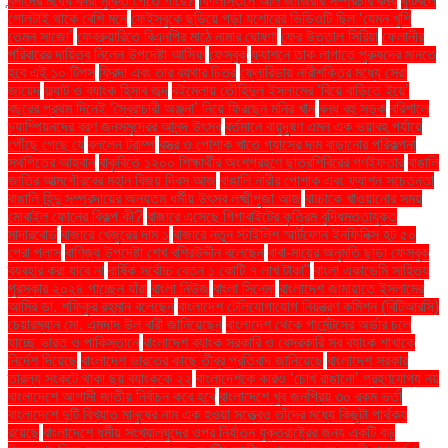
বন্দীদের মধ্যে কারা মুক্তি পেতে পারে?
ফিলিস্তিনে আল জাজিরার সম্প্রচার বন্ধ
ফুটবলে
গোলটাই থাকে বেশি মনে
ফেইসবুকে ছড়িয়ে পড়া যশোরের ভিডিওটি ছিল ‘যেমন খুশি
তেমন সাজো’
ফেব্রুয়ারিতে বিএনপির মাঠে নামার ঘোষণা
ফের উত্তাল সিরিয়া
ফেলানীর
পরিবারের দায়িত্ব নিলেন উপদেষ্টা আসিফ
ফেসবুক
ফ্যাশনে তাক লাগাতে পুরুষদের মানতে
হবে এই ১০ টিপস
ফ্রিদা এবং তার ব্যথার চিত্র
ফ্লোরিডায় নারীশক্তির মধ্যে সেরা
জায়েদ
ফ্ল্যাট ও ব্যাংক হিসাব জব্দ
বইমেলায় তৌহিদুল ইসলামের ‘বিয়ে বাড়িতে ইয়ে’
বছরের প্রথম দিনেই ‘স্বৈরাচারী অঞ্জনা’ নিয়ে ফিরছেন মনির খান
বন্ধ বহু সড়ক
বরিশালে
চ্যাম্পিয়নদের বরণ জনসমুদ্রের আনন্দ উৎসব
বর্তমানে বায়ুদূষণ এমন এক ভয়াবহ পর্যায়ে
পৌঁছে গেছে যে
বললেন ট্রাম্প
বস্ত্র ও পোশাক খাতে গ্যাসের দাম বাড়ানোর পরিকল্পনা
স্থগিতের আহ্বান
বাকৃবিতে ১২০০ শিক্ষার্থীর অংশগ্রহণে ছাত্রশিবিরের গণইফতার
বাঙালি
জাতির আত্মগৌরবের মহান বিজয় দিবস আজ
বাঙালি নারীর পোশাক এবং ফ্যাশন সচেতনতা
বাঙালি হিন্দু সম্প্রদায়ের অন্যতম ধর্মীয় উৎসব লক্ষ্মীপূজা আজ
বাচ্চাকে খাওয়ানোর সময়
মোবাইল ফোনের বিকল্প কী?
বাজারে এসেছে গিগাবাইটের কৃত্রিম বুদ্ধিমত্তাযুক্ত
মাদারবোর্ড
বাজারে খেজুরের দাম ১
বাজারে নতুন স্টাইলিশ স্মার্টফোন ইনফিনিক্স হট ৫০
প্রো প্লাস
বাণিজ্য উপদেষ্টা শেখ বশিরউদ্দীন বলেছেন
বাবা-মায়ের অনুমতি ছাড়া ফেসবুক
ব্যবহার করা যাবে না
বার্ষিক সর্বোচ্চ বেতন ১ কোটি ৭ লাখ টাকা"
বাংলা একাডেমি সাহিত্য
পুরস্কার ২০২৪ পাচ্ছেন যাঁরা
বাংলা নিউজ
বাংলা সিনেমা
বাংলাদেশ জামায়াতে ইসলামের
আমির ডা. শফিকুর রহমান বলেছেন
বাংলাদেশ টেলিযোগাযোগ নিয়ন্ত্রণ কমিশন (বিটিআরসি)
চেয়ারম্যান মো. এমদাদ উল বারী জানিয়েছেন
বাংলাদেশ থেকে গার্মেন্টসের অর্ডার চলে
যাচ্ছে ভারত ও পাকিস্তানে
বাংলাদেশ ব্যাংক সরকারি ও বেসরকারি সব ব্যাংক শাখাকে
নির্দেশ দিয়েছে
বাংলাদেশ ভারতের কাছে তীব্র প্রতিবাদ জানিয়েছে
বাংলাদেশ সরকার
তারল্য সংকটে থাকা ছয় ব্যাংককে ২২
বাংলাদেশকে কারও ‘চোখ রাঙানো’ গ্রহণযোগ্য নয়
বাংলাদেশে আগামী জাতীয় নির্বাচন কবে হবে
বাংলাদেশে খুব জনপ্রিয় ৩০ রকম ভর্তা
বাংলাদেশে দুটি বিখ্যাত মানুষের নাম এক হওয়া সত্ত্বেও তাঁদের মধ্যে কিছুটা পার্থক্য
রয়েছে
বাংলাদেশে ধর্মীয় সংখ্যালঘুদের ওপর নির্যাতন যুক্তরাষ্ট্রের জন্য একটি বড়