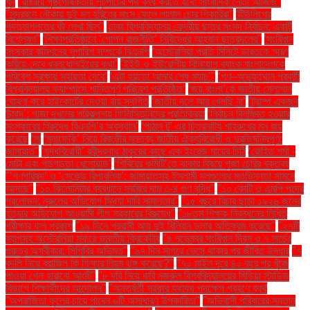
খুন
''রাষ্ট্রীয় পৃষ্ঠপোষকতায় লুটপাটের পথ বন্ধ করতে হবে: সাংবাদিক নেতা আজিজ"
''সুন্দরবনে নৌকায় দুই মণ হরিণের মাংস ফেলে পালাল চোর শিকারিরা''
'টিউলিপের
পদত্যাগপত্রে কী লেখা ছিল''
'ঢাকা বিশ্ববিদ্যালয় কেন্দ্রীয় ছাত্র সংসদ নির্বাচন: একটি
বিশ্লেষণ''
'শিক্ষাপ্রতিষ্ঠানে ‘গোপন রাজনীতি’ নিষিদ্ধের আহ্বান ছাত্রদলের''
'সংবিধান
সংস্কার কমিশনের সুপারিশ সম্পর্কে বিএনপি
‘অস্ট্রেলিয়া প্রতি মিনিটে ভারতকে স্মরণ
করিয়ে দেবে ধবলধোলাইয়ের কথা’
‘ইইউ ও ইউরোপীয় বিনিয়োগ ব্যাংক বাংলাদেশকে
পরিবেশ সুরক্ষায় সহায়তা দেবে’
‘এটা হয়তো আমার শেষ ম্যাচ’"
‘গণ–অভ্যুত্থান পরবর্তী
বিশ্ববিদ্যালয় ক্যাম্পাসে শান্তিপূর্ণ পরিবেশ প্রতিষ্ঠিত’
‘জয় বাংলা’কে জাতীয় স্লোগান
ঘোষণা করে হাইকোর্টের দেওয়া রায় স্থগিত
‘জাতীয় দলে আর খেলছি না’
‘ট্রাম্প একজন
উন্মাদ’: গাজা দখলের পরিকল্পনায় ফিলিস্তিনিদের প্রতিক্রিয়া
‘নির্বাচন বিলম্বিত হওয়ার
সংস্কারের বিরুদ্ধে বিএনপি’র অবস্থান’
‘পাঠান টু’ এর চিত্রনাট্য শাহরুখের মন জয়
করেছে
‘মা
‘মুনাফেকি’ নিয়ে রিজভীর মন্তব্য জাতীয় ঐক্যবিরোধী ও দুরভিসন্ধিপূর্ণ:
জামায়াত"
‘যুদ্ধবিরোধী’ রবীন্দ্রনাথ ঠাকুরের কাছে এক ইংরেজ মায়ের চিঠি
‘রোহিত শর্মা -
মোটা এবং গড়পড়তা খেলোয়াড়’
‘শিবিরের কমিটি’তে থাকার বিষয়ে পূজা চেরির বক্তব্য
"‘গণপরিষদ’ ও ‘সেকেন্ড রিপাবলিক’: জামায়াতসহ ইসলামী দলগুলোর মতভিন্নতা সামনে
আসছে"
"১০ কিলোমিটার ব্যবধানে সবজির দাম ৩-৪ গুণ বৃদ্ধি"
"১০ কোটি ও এমপি পদের
প্রলোভন: নুরুলের অভিযোগ মিথ্যা দাবি সামান্তার"
"১৫ বছরে বিচার ছাড়া ১৯২৬ জনের
হত্যার অভিযোগ আওয়ামী লীগ সরকারের বিরুদ্ধে"
"১৮তম শিক্ষক নিবন্ধনের লিখিত
পরীক্ষার ফল প্রকাশ
"১৯ দিনে প্রবাসী আয় দুই বিলিয়ন ডলার অতিক্রম করেছে"
"২৭টি
ব্যাগসহ অস্ট্রেলিয়া সফরে ভারতীয় ক্রিকেটার
"৪ নভেম্বর সংবিধান দিবস ও ৭ মার্চের
গুরুত্ব অস্বীকার: সিপিবির অভিমত"
"৬৭ দিন সাগরে ভেসে থাকার পর জীবিত উদ্ধার
"৭
বদলি নিয়ে ব্রাজিল কি ফিফার নিয়ম ভঙ্গ করেছে?"
"৭০ মাইল দূরে ৪০ বছর পর খুঁজে
পাওয়া গেল হারানো আংটি"
"৮ দবি নিয়ে কবি নজরুল বিশ্ববিদ্যালয়ের মিডিয়া স্টাডিজ
বিভাগে শিক্ষার্থীদের আন্দোলন"
"অন্তর্বর্তী সরকার যথাযথ পদক্ষেপ গ্রহণে ব্যর্থ
"অপরাজিতা ফুলের চায়ে পাবেন ৬টি অসাধারণ উপকারিতা"
"অভিবাসী পরিবারের সন্তান