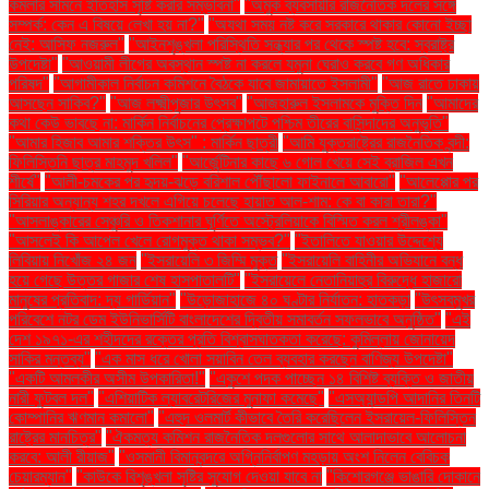
কমলার সামনে ইতিহাস সৃষ্টি করার সম্ভাবনা"
"অমুক ব্যবসায়ীর রাজনৈতিক দলের সঙ্গে
সম্পর্ক: কেন এ বিষয়ে লেখা হয় না?"
"অযথা সময় নষ্ট করে সরকারে থাকার কোনো ইচ্ছা
নেই: আসিফ নজরুল"
"আইনশৃঙ্খলা পরিস্থিতি সন্ধ্যার পর থেকে স্পষ্ট হবে: স্বরাষ্ট্র
উপদেষ্টা"
"আওয়ামী লীগের অবস্থান স্পষ্ট না করলে যমুনা ঘেরাও করবে গণ অধিকার
পরিষদ"
"আগামীকাল নির্বাচন কমিশনে বৈঠকে যাবে জামায়াতে ইসলামী"
"আজ রাতে ঢাকায়
আসছেন সাকিব?"
"আজ লক্ষ্মীপূজার উৎসব"
"আজহারুল ইসলামকে মুক্তি দিন
"আমাদের
কথা কেউ ভাবছে না: মার্কিন নির্বাচনের প্রেক্ষাপটে পশ্চিম তীরের বাসিন্দাদের অনুভূতি"
"আমার হিজাব আমার শক্তির উৎস" : মার্কিন ছাত্রী
"আমি যুক্তরাষ্ট্রের রাজনৈতিক বন্দী:
ফিলিস্তিনি ছাত্র মাহমুদ খলিল"
"আর্জেন্টিনার কাছে ৬ গোল খেয়ে সেই ব্রাজিল এখন
শীর্ষে"
"আলী-চমকের পর হৃদয়-ঝড়ে বরিশাল পৌঁছালো ফাইনালে আবারো"
"আলেপ্পোর পর
সিরিয়ার অন্যান্য শহর দখলে এগিয়ে চলেছে হায়াত আল-শাম: কে বা কারা তারা?"
"আসলাঙ্কারের সেঞ্চুরি ও তিকশানার ঘূর্ণিতে অস্ট্রেলিয়াকে বিস্মিত করল শ্রীলঙ্কা"
"আসলেই কি আপেল খেলে রোগমুক্ত থাকা সম্ভব?"
"ইতালিতে যাওয়ার উদ্দেশ্যে
লিবিয়ায় নিখোঁজ ২৪ জন
"ইসরায়েলি ৩ জিম্মি মুক্ত
"ইসরায়েলি বাহিনীর অভিযানে বন্ধ
হয়ে গেছে উত্তর গাজার শেষ হাসপাতালটি"
"ইসরায়েলে নেতানিয়াহুর বিরুদ্ধে হাজারো
মানুষের প্রতিবাদ: দ্য গার্ডিয়ান"
"উড়োজাহাজে ৪০ ঘণ্টার নির্যাতন: হাতকড়া
"উৎসবমুখর
পরিবেশে নটর ডেম ইউনিভার্সিটি বাংলাদেশের দ্বিতীয় সমাবর্তন সফলভাবে অনুষ্ঠিত"
"এই
দেশ ১৯৭১-এর শহীদদের রক্তের প্রতি বিশ্বাসঘাতকতা করেছে: কুমিল্লায় জোনায়েদ
সাকির মন্তব্য"
"এক মাস ধরে খোলা সয়াবিন তেল ব্যবহার করছেন বাণিজ্য উপদেষ্টা"
"একটি আমলকীর অসীম উপকারিতা!"
"একুশে পদক পাচ্ছেন ১৪ বিশিষ্ট ব্যক্তি ও জাতীয়
নারী ফুটবল দল"
"এশিয়াটিক ল্যাবরেটরিজের মুনাফা কমেছে"
"এসঅ্যান্ডপি আদানির তিনটি
কোম্পানির ঋণমান কমালো"
"এহুদ ওলমার্ট কীভাবে তৈরি করেছিলেন ইসরায়েল-ফিলিস্তিন
রাষ্ট্রের মানচিত্র"
"ঐকমত্য কমিশন রাজনৈতিক দলগুলোর সাথে আলাদাভাবে আলোচনা
করবে: আলী রীয়াজ"
"ওসমানী বিমানবন্দরে অগ্নিনির্বাপণ মহড়ায় অংশ নিলেন বেবিচক
চেয়ারম্যান"
"কাউকে বিশৃঙ্খলা সৃষ্টির সুযোগ দেওয়া যাবে না
"কিশোরগঞ্জে ভাঙারি দোকানে