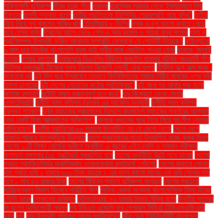
শক্তিশালী ভূমিকম্প
তীব্র হচ্ছে শীত
তুরস্ক
তুরস্কের সরকার থেকে ইস্তানবুলে ফ্রি
ইফতার
তুলসী গ্যাবার্ড বলেন
তৃতীয় প্রান্তিকে ইউসিবির শেয়ারপ্রতি আয় বৃদ্ধি"
তৃতীয়
বিয়ে নিয়ে মুখ খুললেন শাকিব খান
তেঁতুলিয়ায় ৮ ডিগ্রি
ত্বক ও চুল ভালো রাখতে খেতে
হবে যেসব খাবার
ত্রিশের আগে ভেঙে গেল এ আর রহমান ও সায়রা বানুর সংসার
ৎস্য ও
প্রাণিসম্পদ উপদেষ্টা ফরিদা আখতার সম্প্রতি ফেসবুকে যে পোস্টটি দিয়েছেন
থাইল্যান্ডে
৬ মাস ধরে নিখোঁজ বাংলাদেশি যুবক থাই নারীর সঙ্গে হোটেলে পাওয়া গেল!
থাকছে ‘জুলাই
চত্বর’
দশরথ রঙ্গশালা
দিনাজপুরে বিএনপির মিছিলে ককটেল হামলার ঘটনায় আওয়ামী লীগ
দিল্লির মুখ্যমন্ত্রী হিসেবে শপথ নিলেন বিজেপি নেত্রী রেখা গুপ্ত
দীর্ঘদিন অল্প অল্প জ্বর -
অবহেলা নয়
দুই দিন ধরে ইসরায়েল যেভাবে ফিলিস্তিনের গাজার নিরীহ মানুষের ওপর বর্বর
হামলা চালাচ্ছে
দুই দেশের নেতাদের কঠোর প্রতিক্রিয়া"
দুই বছর পর আবার শুরু হলো
জাহাজ রপ্তানি
দুটোই সমান গুরুত্বপূর্ণ মনে করে"
দুধ বিক্রেতা থেকে সেনার
লেফটেন্যান্ট!
দুর্নীতি দমন কমিশন (দুদক) এর আবেদন অনুযায়ী
দুর্নীতি দমন কমিশন
(দুদক) গতকাল
দুর্বল ব্যাংকের গ্রাহকদের উদ্দেশে বাংলাদেশ ব্যাংকের গভর্নরের আশ্বাস
দেড় কোটি টাকা আত্মসাতের অভিযোগ"
দেশকে ধ্বংসের পথে নিয়ে গিয়ে আ.লীগ নেতারা
পালিয়েছেন"
দেশীয় সয়াবিনের ৮০ শতাংশ উৎপাদিত হয় যে জেলা থেকে
দেশে দেশে
রমজান পালনে সাংস্কৃতিক ভিন্নতা
দেশে প্রথমবারের মতো উদযাপিত হচ্ছে কৃষক দিবস
দেশের ১১টি শিক্ষা বোর্ডের অধীনে অনুষ্ঠিত এ বছরের এইচএসসি ও সমমান পরীক্ষার
ফলাফল মঙ্গলবার (১৫ অক্টোবর) প্রকাশিত হবে
দেশের অর্থনীতি উল্টো পথে যাচ্ছে
দেশের
প্রথম প্রযুক্তিনির্ভর অ্যানিম্যাল ওয়েলফেয়ার প্ল্যাটফর্ম 'পেটগো'
দেশের বাজারে সোনার
দাম প্রতি ভরি ২ হাজার ৬১৩ টাকা বাড়ছে। এর ফলে ভালো মানের এক ভরি সোনার দাম
হবে ১ লাখ ৫৩ হাজার টাকা
দেশের বিভিন্ন স্থানে ভূমিকম্প অনুভূত
দেশের সবচেয়ে
দারিদ্র্যপ্রবণ বিভাগ হিসেবে পরিচিত ছিল
দৈনিক রেকর্ড সংখ্যক বাংলাদেশিকে ভিসা দিচ্ছে
সৌদি আরব
দোকানের ভবিষ্যৎ
দৌলতদিয়ায় ৭৩ হাজার টাকায় বিক্রি হলো
দ্বিতীয় পুত্রের
মা হলেন অভিনেত্রী প্রসূন
দ্য ইউএস এজেন্সি ফর গ্লোবাল মিডিয়া (ইউএসএজিএম)
ধর্ষণ
ধান
ধান উপদেষ্টা শফিকুল আলম জানিয়েছেন
নটর ডেম ইউনিভার্সিটি বাংলাদেশ