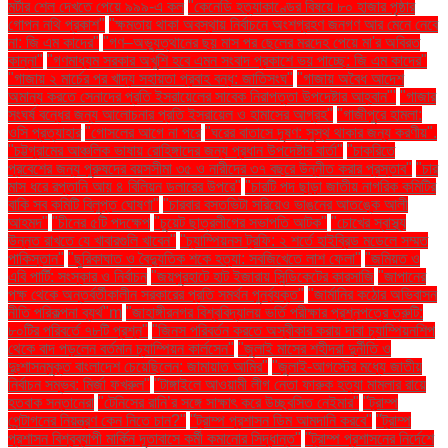
মর্টার শেল দেখতে পেয়ে ৯৯৯-এ কল
"কেনেডি হত্যাকাণ্ডের বিষয়ে ৮০ হাজার পৃষ্ঠার
গোপন নথি প্রকাশ"
"ক্ষমতায় থাকা অবস্থায় নির্বাচনে অংশগ্রহণ জনগণ আর মেনে নেবে
না: জি এম কাদের"
"গণ–অভ্যুত্থানের ছয় মাস পর ছেলের মরদেহ পেয়ে মা'র অবিরত
কান্না"
"গণমাধ্যম সরকার অখুশি হবে এমন সংবাদ প্রকাশে ভয় পাচ্ছে: জি এম কাদের"
"গাজায় ২ মার্চের পর খাদ্য সহায়তা প্রবাহ বন্ধ: জাতিসংঘ"
"গাজায় অবৈধ আদেশ
অমান্য করতে সেনাদের প্রতি ইসরায়েলের সাবেক নিরাপত্তা উপদেষ্টার আহ্বান"'
"গাজার
সংঘর্ষ বন্ধের জন্য আলোচনার প্রতি ইসরায়েল ও হামাসের আগ্রহ"
"গাজীপুরে হামলা:
ওসি প্রত্যাহার
"গোসলের আগে না পরে
"ঘরের বাতাসে দূষণ: সুস্থ থাকার জন্য করণীয়".
"চট্টগ্রামের আঞ্চলিক ভাষায় রোহিঙ্গাদের জন্য প্রধান উপদেষ্টার বার্তা"
"চাকরিতে
প্রবেশের জন্য পুরুষদের বয়সসীমা ৩৫ ও নারীদের ৩৭ বছরে উন্নীত করার প্রস্তাব"
"চার
মাস ধরে রপ্তানি আয় ৪ বিলিয়ন ডলারের উপরে"
"চারটি পদ ছাড়া জাতীয় নাগরিক কমিটির
বাকি সব কমিটি বিলুপ্ত ঘোষণা"
"চারবার বসতভিটা সরিয়েও ভাঙনের আতঙ্কে আলী
আহমদ"
"চীনের ৫টি পদক্ষেপ
"চুয়েট ছাত্রলীগের সভাপতি আটক"
"চোখের স্বাস্থ্য
উন্নত রাখতে যে খাবারগুলি খাবেন"
"চ্যাম্পিয়নস ট্রফি: ২ শর্তে হাইব্রিড মডেলে সম্মত
পাকিস্তান"
"ছুরিকাঘাত ও বৈদ্যুতিক শকে হত্যা: সবজিখেতে লাশ ফেলা"
"জমিয়ত ও
এবি পার্টি: সংস্কার ও নির্বাচন
"জয়পুরহাটে হাট ইজারায় সিন্ডিকেটের কারসাজি
"জাপানের
পক্ষ থেকে অন্তর্বর্তীকালীন সরকারের প্রতি সমর্থন পুনর্ব্যক্ত"
"জার্মানির কঠোর অভিবাসন
নীতি পরিকল্পনা ব্যর্থ"m
"জাহাঙ্গীরনগর বিশ্ববিদ্যালয় ভর্তি পরীক্ষার প্রশ্নপত্রে ত্রুটি:
৮০টির পরিবর্তে ৭৮টি প্রশ্ন"
"জিনস পরিবর্তন করতে অস্বীকার করায় দাবা চ্যাম্পিয়নশিপ
থেকে বাদ পড়লেন বর্তমান চ্যাম্পিয়ন কার্লসেন"
"জুলাই মাসের শহীদরা দুর্নীতি ও
দুঃশাসনমুক্ত বাংলাদেশ চেয়েছিলেন: জামায়াত আমির"
"জুলাই-আগস্টের মধ্যে জাতীয়
নির্বাচন সম্ভব: মির্জা ফখরুল"
"টাঙ্গাইলে আওয়ামী লীগ নেতা ফারুক হত্যা মামলার রায়ে
হতবাক সন্তানেরা
"টেনিসের রানি’র সঙ্গে সাক্ষাৎ করে উচ্ছ্বসিত নেইমার"
"ট্রাম্প
পেন্টাগনের নিয়ন্ত্রণ কেন নিতে চান?"
"ট্রাম্প প্রশাসন ডিম আমদানি করবে"
"ট্রাম্প
প্রশাসন বিশ্বব্যাপী মার্কিন দূতাবাসে কর্মী কমানোর সিদ্ধান্ত"
"ট্রাম্প প্রশাসনের নির্দেশে