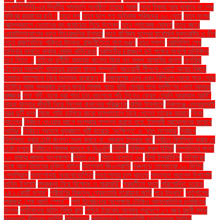
(এনডিইউবি)-এর দ্বিতীয় সমাবর্তন অনুষ্ঠিত হয়েছে আজ
নতুন টাকায় আর থাকবে না শেখ
মুজিবুর রহমানের ছবি।
নতুন দল
নতুন দলে গণ অধিকার পরিষদের ২০ নেতা
নতুন দলের
আত্মপ্রকাশে নেতাদের বড় জমায়েত নিয়ে উদ্বেগ
নতুন প্যাকেজ ঘোষণা
নতুন বছরে
হোয়াটসঅ্যাপের নতুন ফিচারগুলির উপহার
নতুন বাণিজ্য যুদ্ধের মুখোমুখি যুক্তরাষ্ট্র ও চীন
নতুন রাজনৈতিক শক্তির উদ্ভব: রাজনীতিতে নানা গুঞ্জন
নতুন স্বপ্ন
নয়াদিল্লি শেখ
হাসিনার ভারতে থাকার মেয়াদ বাড়িয়েছে
নরসিংদীর চরাঞ্চলে দুই পক্ষের সংঘর্ষে গুলিবিদ্ধ
হয়ে নিহত ২
নাইকো দুর্নীতি মামলায় খালেদা জিয়া সহ সকল আসামির খালাস
নাগরিক
ঐক্যের সভাপতি মাহমুদুর রহমান মান্না সম্প্রতি আওয়ামী লীগকে ভোটে আনার বিষয়ে
চলমান আলোচনা নিয়ে মন্তব্য করেছেন।
নাজমুলের চোখ এখন বিপিএল থেকে সরে গেছে
নাটোরে আজ শুক্রবার দুপুরে জুমার নামাজ পড়ে বাড়ি ফেরার পথে যুবলীগের নেতা আবদুর
রাজ্জাক
নাফ নদী থেকে ধরা পড়া চার জেলেকে পাঁচ দিনেও ফেরত দেয়নি আরাকান আর্মি"
নায়ক মান্নার জীবনী নিয়ে সিনেমা বানানোর পরিকল্পনা
নাহিদ ইসলামে
নিকগঞ্জে এমআরআই
যন্ত্র দুটি বন্ধ
নিজে গাড়ি চালিয়ে মাকে হাসপাতালে নিয়ে গেলেন তারেক রহমান
নিজে
নাচলেন
নির্বাচন দেওয়ার আগে সংস্কার সম্পন্ন করতে হবে: ইসলামী আন্দোলনের নায়েবে
আমির"
নির্বাচন প্রসঙ্গে ধূম্রজাল সৃষ্টি করেছে 'সংক্ষিপ্ত' ও 'বৃহৎ সংস্কার'
নির্বাচন
বিলম্বিত করার চেষ্টা জনগণ সহ্য করবে না: নজরুল ইসলাম খান
নির্বাচন বিলম্বিত করার যে
চেষ্টা চলছে
নির্বাচনে বিলম্ব মানবে না বিএনপি
নির্বাহী
নিষিদ্ধ করল ইসিবি
নিষ্পত্তির জন্য
২০ হাজার মামলা অপেক্ষমাণ
নিহত ৫৯"
নিহত অন্তত ৩৬
নীলা ইসরাফিল
নেইমারের
সঙ্গে আল হিলালের চুক্তি বাতিল
ন্যাশনাল জিওগ্রাফি
পঞ্চগড়ে তাপমাত্রা ১০ ডিগ্রি
সেলসিয়াস
পড়াশোনায় অমনোযোগিতা
পড়াশোনার চাপ বাড়ছে
পদত্যাগ করলেন উপদেষ্টা
নাহিদ ইসলাম
পদবঞ্চনা নিয়ে বিক্ষোভ ও মারামারি"
পরবর্তীতে মৃত্যু
পরিশোধিত হয়েছে
২৪২ কোটি ডলার"
পরীমণির বিরুদ্ধে গ্রেফতারি পরোয়ানা জারি
পরে উদ্ধার"
পর্তুগালের
পরাজয়; শেষ আটে স্পেন""
পর্দা উন্মোচনের অপেক্ষায় টোকিও আন্তর্জাতিক চলচ্চিত্র
উৎসব
পর্যটকদের কাটল নির্ঘুম রাত
পশ্চিম ইরাকের আনবার প্রদেশে ১৭ বছর বয়সী হুদার
(ছদ্মনাম) জীবনের কাহিনি
পাকিস্তান
পাকিস্তান বিমানবাহিনী চ্যাম্পিয়নস ট্রফির