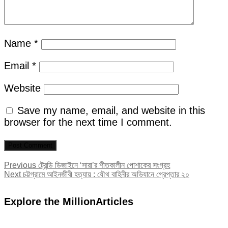
Name
*
Email
*
Website
Save my name, email, and website in this
browser for the next time I comment.
Post
Previous
Previous
ট্রেন্ডি ডিজাইনে ‘সারা’র শীতকালীন পোশাকের সংগ্রহ
Next
post:
Next
চট্টগ্রামে আইনজীবী হত্যায় : যৌথ বাহিনীর অভিযানে গ্রেপ্তার ২০
navigation
post:
Explore the MillionArticles