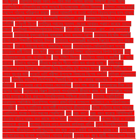
নেয় পুলিশ
ওয়ালটন ফ্রিজ কিনে ২০ লাখ টাকা পেলেন কলেজ শিক্ষার্থী রাশেদ আলী
ওয়াশিংটনে হেলিকপ্টারের সঙ্গে সংঘর্ষে উড়োজাহাজ নদীতে বিধ্বস্ত
কমিশন দেশের চারটি
প্রদেশ গঠনের পরিকল্পনা করছে
কয়লা আমদানি না হওয়া পর্যন্ত বিদ্যুৎকেন্দ্র বন্ধ থাকবে
কয়লাসঙ্কটের কারণে বন্ধ মহেশখালী তাপবিদ্যুৎ কেন্দ্র
করমজলে তিন দিনে ৭৫০০
দর্শনার্থী
কর্ণফুলী টানেল
কলসিন্দুর গ্রামের অদম্য মেয়েরা আবারও প্রমাণ করেছে তাদের
দক্ষতা
কলাম্বিয়া বিশ্ববিদ্যালয়ের শিক্ষার্থী
কাঁচা মরিচে
কানপাকা রোগ - এক গুরুত্বপুর্ণ
সমস্যা
কানাডাকে যুক্তরাষ্ট্রের অঙ্গরাজ্য হতে বললেন ট্রাম্প
কানাডায় নিখোঁজ প্রবাসী
বাংলাদেশি শিক্ষার্থীর মরদেহ উদ্ধার
কানাডার প্রধানমন্ত্রী জাস্টিন ট্রুডো পদত্যাগ করতে
যাচ্ছেন
কান্ট ও হিউমের দর্শনে গাজালির প্রভাব
কাভার্ডভ্যান-মোটরসাইকেল সংঘর্ষে
ছাত্রদল কর্মী নিহত
কার ক্ষতি
কার লাভ
কারিগরি শিক্ষা অধিদপ্তরে বিশাল নিয়োগ
কিছু
অধিনায়কত্বের নাম অনুমিত ছিল
কিছু ইঙ্গিত মিলছে
কিডনিতে পাথর ও করণীয়
কী আছে
তাতে?
কীভাবে খাবেন?
কীভাবে বুঝবেন শীতে পানি কম খাওয়া হচ্ছে?
কুড়িগ্রামে
দরিদ্রদের চাল বিতরণের তালিকা নিয়ে বিএনপির দুই পক্ষের সংঘর্ষ
কুমিল্লা সিটির সাবেক
মেয়র সূচনার জমি
কুয়েটে ভর্তি পরীক্ষা উপলক্ষে বিমানের বিশেষ ফ্লাইট
কৃত্রিম বুদ্ধিমত্তা
কৃষক
কেন্দ্রীয় ব্যাংকের নির্দেশনায় ট্রেজারি বিল ও বন্ড কেনায় ব্যাংকের ফি ও চার্জ
নির্ধারণ"
কোন কথায় রেগে গেলেন জেলেনস্কি
কোন পক্ষ হারল?
ক্যানসারের টিকা নিয়ে
আশার আলো
ক্যান্সারের বিকল্প চিকিৎসা পদ্ধতিগুলি কীভাবে কাজ করে
ক্লাসরুমে প্রথম
বর্ষের ছাত্রকে বিয়ে করলেন বিশ্ববিদ্যালয় শিক্ষিকা (ভিডিও)
ক্ষমতার প্রাতিষ্ঠানিক
ভারসাম্য প্রতিষ্ঠায় বিএনপিসহ প্রধান রাজনৈতিক দলগুলো সংবিধানে যে পরিবর্তনগুলো
চেয়েছিল
ক্ষুদ্র নৃ-তাত্বিক জনগোষ্ঠী চাকমাদের জীবনযাত্রা
খনিজ চুক্তির জন্য শুক্রবার
ওয়াশিংটন যাচ্ছেন ইউক্রেনের প্রেসিডেন্ট
খবর
খরচ কত?
খরচ বহন করেছে বিসিসিআই"
খাওয়ার বাইরে আরও কত কাজে লাগে ডিম!
খাদ্যাভ্যাসে পরিবর্তন
খালেদা জিয়া ও তারেক
রহমানকে খালাস''
খালেদা জিয়ার নতুন মামলার কার্যক্রম বাতিল
খুলনা বিশ্ববিদ্যালয়ের
স্থাপনা: জীবনানন্দ–জগদীশচন্দ্রের নাম মুছে এখন কেউই দায় নিতে চাচ্ছেন না
খুলনা সিটি
করপোরেশনের সাবেক কাউন্সিলর গোলাম রব্বানী
খুলনায় ৭৪ বছর বয়সী সাজাপ্রাপ্ত ইউপি