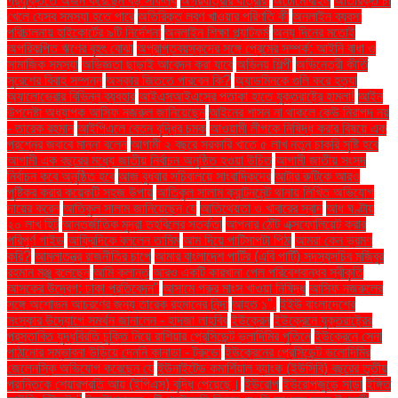
প্রযুক্তিতে অর্জন করেছেন বড় সাফল্য
অগ্রযাত্রার যাত্রীরা
অটোমোবাইল
অতিরিক্ত চা
খেলে যেসব সমস্যা হতে পারে
অতিরিক্ত লবণ খাওয়ার পরিণতি কী
অনলাইন ব্যবসা
পরিচালনায় হাইকোর্টের ৯টি নির্দেশনা
অনলাইন শিক্ষা প্ল্যাটফর্ম
অন্য দিনের মতোই
অপরিকল্পিত ঋণের বৃহৎ বোঝা
অপ্রাপ্তবয়স্কদের সঙ্গে প্রেমের সম্পর্ক: আইনি বাধা ও
সামাজিক সমস্যা
অভিজ্ঞতা ছাড়াই আবেদন করা যাবে
অভিনয় শিল্পী
অভিনেত্রী কীর্তি
সুরেশের বিবাহ সম্পন্ন
অস্কার জিততে পারবেন কি?
অ্যাডমিনকে গুলি করে হত্যা
অ্যালোভেরার বিভিন্ন ব্যবহার
আইএসআইএসের পতাকা হাতে যুক্তরাষ্ট্রে হামলা!
আইন
উপদেষ্টা অধ্যাপক আসিফ নজরুল জানিয়েছেন
আইনের শাসন না থাকলে কেউ নিরাপদ নয়
- তারেক রহমান
আইপিএলে বেতন বৃদ্ধির চমক
আওয়ামী লীগকে নিষিদ্ধ করার বিষয়ে এক
প্রশ্নের জবাবে মান্না বলেন
আগামী ২ বছরে সরকারি খাতে ৫ লাখ নতুন চাকরি সৃষ্টি হবে
আগামী এক বছরের মধ্যে জাতীয় নির্বাচন অনুষ্ঠিত হওয়া উচিত
আগামী জাতীয় সংসদ
নির্বাচন কবে অনুষ্ঠিত হবে
আজ বুধবার সচিবালয়ে সাংবাদিকদের
আটার রুটিকে আরও
পুষ্টিকর করার কয়েকটি সহজ উপায়
আতিকুল সালাম ক্যান্টনমেন্ট থানায় লিখিত অভিযোগ
দায়ের করেন
আতিকুল সালাম জানিয়েছেন যে
আতিথেয়তা ও খাবারের স্বাদ
আধ ঘণ্টায়
২০ লাখ হিট
আন্তর্জাতিক মুদ্রা তহবিলের সতর্কতা
আপনার ঠোঁট এক্সফোলিয়েট করার
পরিপূর্ণ গাইড
আফ্রিদিকে বললেন তামিম
আম দিয়ে পাটিসাপটা পিঠা
আমরা কেন ভ্রমণ
করি?
আমলাতন্ত্র রাজনীতির চাপে
আমার বাংলাদেশ পার্টির (এবি পার্টি) সদস্যসচিব মজিবুর
রহমান মঞ্জু বলেছেন
আমি ক্লান্ত
আরও একটি কারখানা পেল পরিবেশবান্ধব স্বীকৃতি
আসকের উদ্বেগ: ঢাকা প্রতিবেদন"
আসামে গরুর মাংস খাওয়া নিষিদ্ধ
আসিফ নজরুলের
সঙ্গে অশোভন আচরণের জন্য তারেক রহমানের নিন্দা
আহত ১".
ইইউ বাংলাদেশের
সংস্কার উদ্যোগে সমর্থন জানালেন - হাদজা লাহবিব
ইউক্রেন
ইউক্রেনে যুক্তরাষ্ট্রের
প্রস্তাবিত যুদ্ধবিরতি চুক্তি নিয়ে রাশিয়ার প্রেসিডেন্ট ভ্লাদিমির পুতিনে
ইউক্রেনে সেনা
পাঠানোর সম্ভাবনা উড়িয়ে দেননি কানাডা - ট্রুডো
ইউক্রেনের প্রেসিডেন্ট ভলোদিমির
জেলেনস্কি অভিযোগ করেছেন যে
ইউনাইটেড কমার্শিয়াল ব্যাংক (ইউসিবি) বছরের তৃতীয়
প্রান্তিকে শেয়ারপ্রতি আয় (ইপিএস) বৃদ্ধি পেয়েছে।
ইউরোপ
ইউরোপজুড়ে সাড়া
ইঙ্গিত