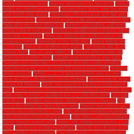
ঘটনায় ছাত্রদল নেতা গ্রেপ্তার
"ভাঙা হাড় জোড়া লাগতে কেন সময় লাগে?"
"ভারতকে
পরাজিত করে সেমিফাইনালে বাংলাদেশ"
"ভালোবাসা দিবসে ‘তামাশা’ পোস্ট নিয়ে ব্যাখ্যা
দিলেন উপদেষ্টা ফরিদা আখতার"
"ভিনিসিয়ুসকে সৌদি ক্লাবে যাওয়া থেকে বিরত রাখতে
রিয়ালের নতুন কৌশল"
"মতলব উত্তরে ছাত্রদল নেত্রীর বাড়িতে অগ্নিসংযোগের ঘটনা"
"মন্ত্রীর বাড়ির সামনে বৃষ্টিতে দাঁড়িয়ে ছিলাম
"ময়নামতি ওয়ার সিমেট্রিতে একটি জাপানি
সৈনিকের দেহাবশেষ পাওয়া যায়নি"
"ময়মনসিংহে আজহারীর মাহফিলে মুঠোফোন হারানোর
ঘটনায় থানায় ২০০টি জিডি"
"মামুনুল হক: সচিবালয়ে আগুন ও টঙ্গী হত্যাকাণ্ড একে
অপরের সাথে সম্পর্কিত
"মিরপুরে চাঁদা না পেয়ে মার্কেট ভাঙচুর
"মিরপুরে সাকিবের খেলা
বন্ধে বিক্ষোভ
"মির্জা ফখরুল আগামীকাল লন্ডন যাচ্ছেন"
"মেসি-সুয়ারেজ জুটি: কি এটি
সর্বকালের সেরা?"
"যদি এই সরকার পরাজিত হয়
"যুক্তরাজ্য রাশিয়াকে সহায়তা করা
ব্যক্তিদের প্রবেশ নিষিদ্ধ করছে"
"যুক্তরাষ্ট্র অবৈধ বাংলাদেশিদের ফেরত পাঠাবে"
"যুক্তরাষ্ট্র থেকে সামরিক বিমানে দেশে ফিরলেন নথিপত্রহীন ভারতীয় অভিবাসীরা"
"রাজনৈতিক দলের কাছ থেকে নাম চেয়েছে ইসি গঠনের অনুসন্ধান কমিটি"
"রাজনৈতিক
বক্তব্য এড়াতে চাই
"রাশিফল ২০২৪: এই বছরে আপনার জীবন কেমন হতে পারে"
"রাশেদ খান মেনন ও তাঁর স্ত্রীর বিদেশে যাত্রায় নিষেধাজ্ঞা"
"রাহুলের তুলনায় বড় ব্যবধানে
ওয়েনাডে জয়ী প্রিয়াঙ্কা"
"রিজভী: ভারত বাংলাদেশের সার্বভৌমত্বে সরাসরি হস্তক্ষেপ
করছে"
"রূপগঞ্জে ডাকাতদের হামলায় ঢাকা বিশ্ববিদ্যালয়ের ছাত্রের চোখে গুরুতর আঘাত"
"রেকর্ড মুনাফা ও লভ্যাংশ: শেয়ারধারীদের জন্য ৯৭৫ কোটি টাকার ঘোষণা"
"রেস্তোরাঁয়
ভ্যাট বাড়ছে না
"রৌমারীতে কৃষক সমাবেশে হামলার নিন্দা জানালো গণতন্ত্র মঞ্চ"
"লাঠি
দিয়ে ভর দিয়ে টিসিবির ট্রাক খুঁজছেন বিল্লাল সরদার"
"লিভারপুল কখন চ্যাম্পিয়ন হবে?"
"শত বছর আগে ঢাকায় ইফতার ও সাহ্‌রি"
"শহীদ বুদ্ধিজীবী শামসুজ্জোহার মৃত্যুদিবসকে
জাতীয় শিক্ষক দিবস হিসেবে ঘোষণা করার দাবি"
"শহীদ মিনারে ৬ দফা দাবিতে চাকরিচ্যুত
বিডিআর সদস্যদের অবস্থান ধর্মঘট"
"শাহবাগে শহীদ পরিবারের সদস্যদের সাড়ে ৫ ঘণ্টা
অবরোধ
"শিশুদের জন্য ফ্লু টিকার প্রয়োজনীয়তা"
"শিশুর দাঁত নড়লে কী করতে হবে?"
"শীতে ব্যাডমিন্টন খেলার উপকারিতা"
"শেখ হাসিনাকে থামাতে ঢাকায় ভারতীয় দূতাবাসে