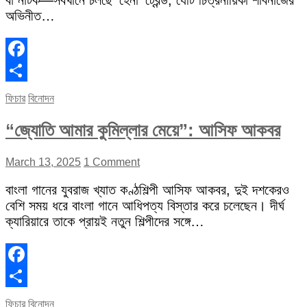
বা নাটক—সবখানে চলছে ‘হেনা’ ট্রেন্ড, যেটি চিত্রনায়িকা শাবনাজের
অভিনীত…
Facebook
Share
ফিচার
বিনোদন
“জ্যোতি আমার কুমিল্লার মেয়ে”: আসিফ আকবর
March 13, 2025
1 Comment
বাংলা গানের যুবরাজ খ্যাত কণ্ঠশিল্পী আসিফ আকবর, দুই দশকেরও
বেশি সময় ধরে বাংলা গানে আধিপত্য বিস্তার করে চলেছেন। দীর্ঘ
ক্যারিয়ারে তাকে প্রায়ই নতুন শিল্পীদের সঙ্গে…
Facebook
Share
ফিচার
বিনোদন