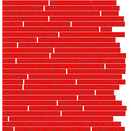
সর্বোত্তম সরকার: মির্জা ফখরুল"
"নিষিদ্ধ ঘোষণার পর ভোরবেলায় ঢাকার রাস্তায়
ছাত্রলীগের নেতাদের মিছিল"
"নেতানিয়াহু যুক্তরাজ্যে ঢুকলে গ্রেপ্তার হতে পারেন
"নোয়াখালী জেলা বিএনপির নতুন পাঁচ সদস্যের আহ্বায়ক কমিটি গঠন"
"পদ্মার পাড়ে
অস্থায়ী হাটে ইলিশ বেচাকেনা"''
"পাকিস্তান থেকে বাংলাদেশে আসার পর রুনা লায়লার
সম্মুখীন বাধার"
"পাগলা মসজিদে এক বস্তা চিঠি:
"পাবনার শুঁটকি রপ্তানি হচ্ছে বিদেশে"
"পুতিনের নতুন ধরনের আরও শক্তিশালী ক্ষেপণাস্ত্র ব্যবহারের হুমকি"
"পৃথিবীর
অভ্যন্তরীণ কেন্দ্রের আকৃতি বদলাচ্ছে"
"প্রধান উপদেষ্টা: সরকার এ বছরের শেষ নাগাদ
নির্বাচন আয়োজন করবে"
"প্রবল ঘূর্ণিঝড় 'দানা' আসন্ন: বাংলাদেশের জন্য ঝুঁকির
পর্যবেক্ষণ"
"প্রেস সচিব: সচিবালয়ে সাংবাদিকদের প্রবেশাধিকার সীমিত করা হয়েছে"
"ফিফা ও খেলোয়াড়-ক্লাবের সংঘাত
"ফ্যাসিবাদের পক্ষে লিখতে ব্যবহৃত কলম ভেঙে
দেওয়া হবে: হাসনাত আবদুল্লাহ"
"বইমেলায় ‘মবের’ মতো উসকানিমূলক পরিস্থিতি কেন
সৃষ্টি হলো
"বঙ্গোপসাগরে মাছ ধরার সময় মিয়ানমারের নৌবাহিনীর হাতে আটক ৫৬ জেলে"
"বছরের পর বছর মনে রাখা হবে তোমার অর্জন" – মুশফিককে নিয়ে তামিম
"বরিশাল শিক্ষা
বোর্ডে পাসের হার এবং জিপিএ-৫ বৃদ্ধির খবর"
"বাজারে উন্মোচন হলো সিটি গ্রুপের নতুন
পণ্য ‘টুটি টুইস্ট’"
"বাজেটে অর্থনৈতিক পুনরুদ্ধারে গুরুত্ব দেওয়ার আহ্বান সিপিডির"
"বাবা কারাগারে
"বায়ুদূষণে বিশ্বের পঞ্চম স্থানে ঢাকা
"বাংলাদেশ ডেভেলপমেন্ট পার্টি পেল
নিবন্ধন সনদ"
"বাংলাদেশ ব্যাংক: ব্যাংকে সাইবার আক্রমণের আশঙ্কাজনক বৃদ্ধি"
"বাংলাদেশে আওয়ামী লীগের অপ্রাসঙ্গিকতা: হাসনাত আবদুল্লাহ"
"বাংলাদেশের
পাঠ্যবইতে মানচিত্র ও তথ্য বিষয়ে চীনের আপত্তি"
"বিচারক ট্রাম্প প্রশাসনের
গণবরখাস্তের নির্দেশনা আটকে দিলেন"
"বিটিআরসি স্টারলিংক নিয়ে কাজ করছে: ইলন
মাস্কের উদ্যোগ"
"বিদেশ ভ্রমণে দেশি পর্যটকদের কমতি
"বিপিএলে ক্রিকেট ও সিনেমার
'বিস্ফোরণ' উপভোগ করছেন শাকিব খান"
"বিভিন্ন স্থানে খাবারের দোকান খোলা রাখতে
বাধা
"বিশ্বের সংঘাতজনিত ক্ষুধায় প্রতিদিন ২১ হাজার মানুষের মৃত্যু: অক্সফাম"
"বেক্সিমকোর শ্রমিক-কর্মচারীদের পাওনা পরিশোধে ৫২৫ কোটি টাকা ঋণ প্রদান করবে
সরকার"
"বোমা ফাটিয়ে ও গুলি চালিয়ে সোনার দোকানে ডাকাতি
"ব্যবসায়ীকে কোপানোর