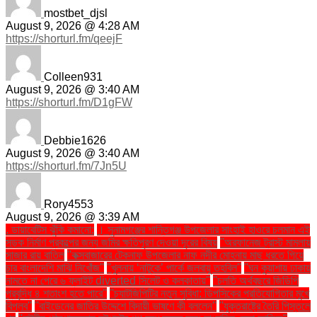
mostbet_djsl
August 9, 2026 @ 4:28 AM
https://shorturl.fm/qeejF
Colleen931
August 9, 2026 @ 3:40 AM
https://shorturl.fm/D1gFW
Debbie1626
August 9, 2026 @ 3:40 AM
https://shorturl.fm/7Jn5U
Rory4553
August 9, 2026 @ 3:39 AM
. ডায়াবেটিস ঝুঁকি কমানো:
। সুনামগঞ্জের শান্তিগঞ্জ উপজেলার সাংহাই হাওরে চলমান এই
সড়ক নির্মাণ প্রকল্পের জন্য জমির ক্ষতিপূরণ দেওয়া দূরের বিষয়
''অরফানেজ ট্রাস্ট মামলায়
সাজার রায় বাতিল
''কক্সবাজারের টেকনাফ উপজেলার নাফ নদীর মোহনায় মাছ ধরতে গিয়ে
চার বাংলাদেশি মাঝি নিখোঁজ''
''খুলনায় ‘নাটুকে’ পার্কে জলবায়ু তহবিল''
''ঘন কুয়াশায় ঢাকায়
নামতে না পেরে ৬ ফ্লাইট diverted সিলেট ও কলকাতায়''
''চলতি অর্থবছরে জিডিপি
প্রবৃদ্ধি ৪ শতাংশ হতে পারে''
''চ্যাটজিপিটির নতুন সুবিধা: ডিপসিকের প্রতিযোগিতার মুখে
বিপ্লব''
''বাইডেনের জাতির উদ্দেশে বিদায়ী ভাষণে কী বললেন''
''যুক্তরাষ্ট্রে তৈরি পিস্তলে