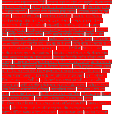
সহায়তার জন্য স্কুলছাত্রকে পিটুনি
ছাত্রদের নতুন দল গঠনে শেষ মুহূর্তেও সঙ্কট কাটেনি
ছিল অন্য সংক্রমণও"
ছেলে ক্রিকেটার হোক চান না উমর আকমল
ছেলেদের জন্য কোন
পোশাকটি মানানসই?
ছেলেদের জন্য সানস্ক্রিন ক্রিম ব্যবহার
ছেলেদের পছন্দের আধুনিক
ফ্যাশন
ছেলেদের ফ্যাশন টিপস
ছোলা খাওয়ার উপকারিতা
জনতা মাদ্রাসাশিক্ষককে
অশোভন কাজের অভিযোগে পুলিশের হাতে সোপর্দ করল
জমিয়তে উলামায়ে ইসলাম
বাংলাদেশ ও এবি পার্টি মনে করে যে
জম্মু–কাশ্মীরে অশান্তির নতুন তরঙ্গ
জরায়ুমুখ
ক্যানসার প্রতিরোধ
জলবায়ু পরিবর্তন খরার তীব্রতা ও বিস্তৃতি বাড়িয়ে দিচ্ছে
জলাতঙ্ক
টিকা
জাতীয় দলে ফিরছেন তামিম!
জাতীয় নাগরিক কমিটির আহ্বায়ক
জাতীয় নাগরিক
পার্টিকে ‘কিংস পার্টি’ বলা হচ্ছে কেন?
জাতীয় নাগরিক পার্টির নেতৃত্বে যারা
জাতীয় নির্বাচন
২০২৫ সালের শেষে অনুষ্ঠিত হতে পারে: প্রধান উপদেষ্টা
জাতীয় পার্টির চেয়ারম্যান জি এম
কাদের মন্তব্য করেছেন
জানলে অবাক হবেন
জানালেন বিজ্ঞানীরা"
জানালেন সুনিতা
জামায়াত ও অন্যান্য দলের প্রতিক্রিয়া''
জামায়াতে ইসলামী বাংলাদেশের নায়েবে আমির
সৈয়দ আবদুল্লাহ মুহাম্মদ তাহের বলেছেন
জামায়াতে ইসলামীর আমির শফিকুর রহমান
বলেছেন
জামালপুরের ইসলামপুর উপজেলায় স্ত্রী তিথী বেগমকে (২৩) হত্যার দায়ে আহসান
হাবিব নামে এক ব্যক্তিকে মৃত্যুদণ্ড দিয়েছেন আদালত।
জার্মান চ্যান্সেলর ওলাফ শলৎজ
জার্মানি ট্রাম্পের গাজা খালি করার প্রস্তাবকে 'কেলেঙ্কারি' বলে অভিহিত করেছে
জাহাজ
জীবনের সবচেয়ে গুরুত্বপূর্ণ তিন নারীর কথা জানালেন তারেক রহমান
জুলাই বিপ্লবগাথা
নিয়ে ছাপা হচ্ছে ৪০ কোটি বই
জুলাই-সেপ্টেম্বরের মধ্যে ব্যাংকটি ৬৬ পয়সা ইপিএস
অর্জন করেছে
জুলাই–সেপ্টেম্বর প্রান্তিকে ব্যাংক এশিয়ার লোকসান
জেইডেন সিলসের
টেস্ট ক্রিকেটে আন্তর্জাতিক অভিষেক
জেলেনস্কির প্রশংসা
ঝাল খাবার খেলেই মেদ
কমবে
টঙ্গীতে বিজিবি মোতায়েন
টমেটো সতেজ রাখার সহজ টিপস
টাইফয়েড জ্বর:
টানা ১৫
মাসের ভয়াবহ সংঘর্ষের পর
টিউলিপসহ ৭ জনের ব্যাংক হিসাব তলব
টেকসই
বিশ্ববিদ্যালয়ের তালিকায় বাংলাদেশের সেরা ড্যাফোডিল ইউনিভার্সিটি
টেসলার শেয়ারে বড়
ধাক্কা
ট্রাম্প–মাস্ক: ‘ইউএসএআইডি বন্ধ করা আমাদের শত্রুদের জন্য উপহার
ট্রাম্পের ঘাঁটিতে জনমত জরিপে এগিয়ে কমলা
ট্রাম্পের জন্য সুখবর
ট্রাম্পের নির্দেশনায়