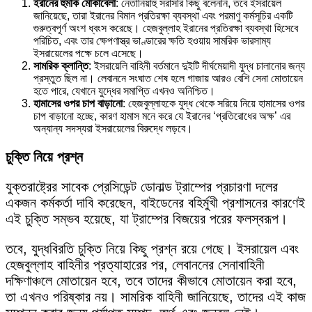
ইরানের হুমকি মোকাবেলা
: নেতানিয়াহু সরাসরি কিছু বলেননি, তবে ইসরায়েল
জানিয়েছে, তারা ইরানের বিমান প্রতিরক্ষা ব্যবস্থা এবং পরমাণু কর্মসূচির একটি
গুরুত্বপূর্ণ অংশ ধ্বংস করেছে। হেজবুল্লাহ ইরানের প্রতিরক্ষা ব্যবস্থা হিসেবে
পরিচিত, এবং তার ক্ষেপণাস্ত্র ভাণ্ডারের ক্ষতি হওয়ায় সামরিক ভারসাম্য
ইসরায়েলের পক্ষে চলে এসেছে।
সামরিক ক্লান্তি
: ইসরায়েলি বাহিনী বর্তমানে দুইটি দীর্ঘমেয়াদী যুদ্ধ চালানোর জন্য
প্রস্তুত ছিল না। লেবাননে সংঘাত শেষ হলে গাজায় আরও বেশি সেনা মোতায়েন
হতে পারে, যেখানে যুদ্ধের সমাপ্তি এখনও অনিশ্চিত।
হামাসের ওপর চাপ বাড়ানো
: হেজবুল্লাহকে যুদ্ধ থেকে সরিয়ে নিয়ে হামাসের ওপর
চাপ বাড়ানো হচ্ছে, কারণ হামাস মনে করে যে ইরানের ‘প্রতিরোধের অক্ষ’ এর
অন্যান্য সদস্যরা ইসরায়েলের বিরুদ্ধে লড়বে।
চুক্তি নিয়ে প্রশ্ন
যুক্তরাষ্ট্রের সাবেক প্রেসিডেন্ট ডোনাল্ড ট্রাম্পের প্রচারণা দলের
একজন কর্মকর্তা দাবি করেছেন, বাইডেনের বহির্মুখী প্রশাসনের কারণেই
এই চুক্তি সম্ভব হয়েছে, যা ট্রাম্পের বিজয়ের পরের ফলস্বরূপ।
তবে, যুদ্ধবিরতি চুক্তি নিয়ে কিছু প্রশ্ন রয়ে গেছে। ইসরায়েল এবং
হেজবুল্লাহ বাহিনীর প্রত্যাহারের পর, লেবাননের সেনাবাহিনী
দক্ষিণাঞ্চলে মোতায়েন হবে, তবে তাদের কীভাবে মোতায়েন করা হবে,
তা এখনও পরিষ্কার নয়। সামরিক বাহিনী জানিয়েছে, তাদের এই কাজ