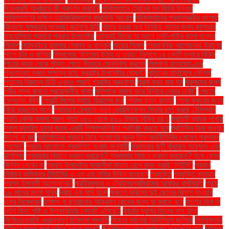
উদ্বোধনী অনুষ্ঠানে কী প্রদর্শন করবে?
পাকিস্তানে ট্রেনের সব জিম্মি উদ্ধার
পাকিস্তানের দক্ষিণ ওয়াজিরিস্তানে কারফিউ আরোপ
পাকিস্তানের প্রধানমন্ত্রীর খালেদা
জিয়াকে সুস্থতার শুভেচ্ছা জানিয়ে চিঠি
পাচার হওয়া অর্থ ফিরিয়ে আনার জন্য কানাডার
সহযোগিতা প্রার্থনা প্রধান উপদেষ্টার
পাঠ্যবই বিতরণের আগে নোট-গাইড ছাপা বন্ধের
নির্দেশ
পাঠ্যবইয়ে র‍্যাপার সেজান ও হান্নান
পায়ের শিকল
পারমাণবিক আলোচনায় ইরানের
পাশে চীন ও রাশিয়া
পিকাসোর ‘উইমেন উইথ এ ওয়াচ’ নিলামে ১৪ কোটি ডলারে বিক্রি
পিঠের ব্যথা থেকে মুক্তি পেতে কীভাবে মোকাবিলা করবেন
পিলখানা হত্যাকাণ্ডের
পুনঃতদন্ত দ্রুত সম্পন্ন হবে: স্বরাষ্ট্র উপদেষ্টার ঘোষণা"
পুতিনের হানিট্র্যাপ কৌশল
পুতুলের বিরুদ্ধে চিঠি এখনও পায়নি পররাষ্ট্র মন্ত্রণালয়
পুরুষ যখন বাবা হন
পুরুষদের জন্য
শরীর সুস্থ রাখতে প্রয়োজনীয় খাবার
পুলিশকে হামলা করে ছিনিয়ে নেয়ার চেষ্টা"
পেছনে
ফেললেন রদ্রি
পেনাল্টি মিসের ম্যাচে রিয়ালের জয়
পেঁয়াজ ছাড়া রান্না!
পোষা কুকুরের জন্য
বিয়ে ভাঙলেন কনে!
প্রতারণা ঠেকাতে নতুন ভেরিফিকেশন ফিচার চালু করছে টেলিগ্রাম
প্রতি কেজি শুকনা শজন পাতা ৩৫০ থেকে ৪০০ টাকায় বিক্রি হয়।
প্রতিটি ব্যাংক শাখায়
স্কুল ব্যাংকিং চালুর জন্য একটি শিক্ষাপ্রতিষ্ঠান প্রতিষ্ঠা করতে হবে
প্রতিদিন ডিম খাওয়া:
ভালো না মন্দ
প্রতিষ্ঠানের প্রভাব নিয়ে গবেষণার জন্য তিন অর্থনীতিবিদ নোবেল পুরস্কার
পেলেন"
প্রথম আলোতে প্রকাশিত সংবাদ অনুযায়ী
প্রথমবার জুটি বাঁধছেন আয়ুষ্মান এবং
রাশমিকা
প্রথমবার বিমানে ভ্রমণ করছেন? প্রথমবার বিমানে ভ্রমণ করছেন? সঙ্গে যেসব
জিনিস নেবেন না
প্রধান উপদেষ্টার সময়সীমা মাথায় রেখে কাজ করছি: সিইসি"
প্রধান
নির্বাচন কমিশনার (সিইসি) এ এম এম নাসির উদ্দিন বলেছেন
প্রযুক্তি
প্রযুক্তি ব্যবহার
প্রশ্ন ইসলামী আন্দোলনের"
প্রাইমমুভার ও ট্রেইলরশ্রমিকদের আবারও কর্মবিরতি
প্রায়
১৯ লাখের মতো মানুষ
প্রায় এক মাস হলো
ফজলে করিমের দুই ছেলের বিদেশ যাওয়ার
ওপর নিষেধাজ্ঞা
ফাঙ্গাস বা ছত্রাকের আক্রমণ রোধের জন্য যা করতে হবে
ফার্মের ডিম না
দেশি ডিম: পুষ্টি ও উপকারিতায় কোনটি এগিয়ে?
ফার্মের মুরগির ডিমের দাম বৃদ্ধি
ফিজিওথেরাপি -গুরুত্বপূর্ণ চিকিৎসা পদ্ধতি
ফিফার বর্ষসেরা ভিনিসিয়ুস জুনিয়র
ফিলিস্তিনি