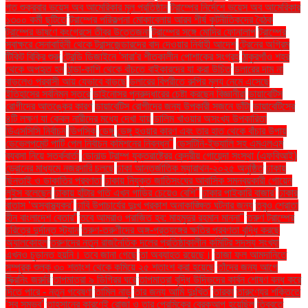
গত শুক্রবার ভয়েস অব আমেরিকার মূল প্রতিষ্ঠান
ট্রাম্পের নির্দেশে ভয়েস অব আমেরিকার
১৩০০ কর্মী ছুটিতে
ট্রাম্পের পরিকল্পনা মোকাবেলায় আরব শীর্ষ কূটনীতিকদের বৈঠক
ট্রাম্পের ভাষণে কংগ্রেসে তীব্র উত্তেজনা
ট্রাম্পের সঙ্গে মোদির ফোনালাপ
ট্রাম্পের
স্বাক্ষরে সেনাবাহিনী থেকে ট্রান্সজেন্ডারদের বাদ দেওয়ার নির্বাহী আদেশ
ট্রেনের অগ্রিম
টিকিট বিক্রি শুরু
ট্রেন্ডি ডিজাইনে 'সারা'র শীতকালীন পোশাকের সংগ্রহ
ঠাকুরগাঁও শহর
থেকে অপহৃত হন
ঠান্ডা-কাশি থেকে বাঁচতে বাইকারদের যা করা উচিত
ডলারের দাম না
বাড়লেও প্রবাসী আয় যেভাবে বাড়ছে
ডলারের বিপরীতে রুপির মূল্য নেমে এসেছে
ইতিহাসের সর্বনিম্ন স্তরে
ডাইনোসর পুনরুদ্ধারের চেষ্টা করছেন বিজ্ঞানীরা
ডায়াবেটিস
রোগীদের আতঙ্কের কারণ
ডায়াবেটিস রোগীদের জন্য উপকারী সজনে ডাঁটা
ডায়াবেটিসের
৪টি লক্ষণ যা কেবল নারীদের মধ্যে দেখা যায়
ডালিম খাওয়ার অসংখ্য উপকারিতা
ডিএসসিসি নির্বাচন
ডিপসিক
ডেঙ্গু
ডেঙ্গু হওয়ার কারণ এবং তার হাত থেকে বাঁচার উপায়
ডেভেলপমেন্ট পার্টি পেল নির্বাচন কমিশনের নিবন্ধন"
ডেসটিনি-ইভ্যালি সহ এমএলএম
ব্যবসা নিয়ে সতর্কবার্তা
ডোনাল্ড ট্রাম্প যুক্তরাষ্ট্রের কেন্দ্রীয় গোয়েন্দা সংস্থা (এফবিআই)
ড্রোনের মাধ্যমে নজরদারি চলছে
ঢাকা আন্তর্জাতিক ম্যারাথন-২০২৫ অনুষ্ঠিত
ঢাকায়
ছিনতাই ও ডাকাতির প্রবণতা
ঢাকায় নিযুক্ত জাতিসংঘের আবাসিক সমন্বয়কারী গোয়েন
লুইস বলেছেন
ঢাকায় হাঁটার গতি এখন গাড়ির চেয়েও বেশি''
ঢাকার পাইকারি বাজার'
ঢাকার
বাতাস ‘অস্বাস্থ্যকর’
ঢাবি উপাচার্যের দুঃখ প্রকাশ অনাকাঙ্ক্ষিত ঘটনার জন্য
তবুও শ্রোতা
হীন বাংলাদেশ বেতার”
তবে আমরাও পরাজিত হব: মাহমুদুর রহমান মান্না"
তরুণ ট্রাম্পের
চরিত্রে দুর্দান্ত স্ট্যান
তরুণ-তরুণীদের অঙ্গ-প্রত্যঙ্গের ক্ষতির প্রবণতা বৃদ্ধি করছে
অ্যালকোহল
তরুণদের নতুন রাজনৈতিক দলের প্রতিষ্ঠাকালীন কমিটির সদস্য সংখ্যা
এখনও চূড়ান্ত হয়নি। তবে জানা গেছে
তা অব্যাহত রয়েছে।
তাজা ফল আমদানিতে
সম্পূরক শুল্ক ৩০ শতাংশ থেকে কমিয়ে ২৫ শতাংশ করা হয়েছে
তাঁদের জন্য আগে
স্ক্রিনিং জরুরি
তাপমাত্রা ৯ ডিগ্রির ঘরে
তাপমাত্রা বৃদ্ধি উদ্ভিদের কার্বন শোষণ বন্ধ করে
দিতে পারে - নতুন গবেষণা
তামিল নাড়ু
তার জন্য আমি দুঃখিত'
তারকা
তারুণ্যের শক্তিতে
‘সব সম্ভব’
তাহসানের কারণেই রোজা ও তার প্রেমিকের ব্রেকআপ হয়েছিল
তিব্বতে