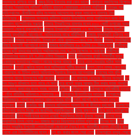
সদস্যকে কুপিয়ে হত্যা
খেজুর দিয়ে ইফতার করা কেন ভালো
খেলাফত মজলিসের বিক্ষোভ:
ধর্ষকের ‘প্রকাশ্যে শাস্তি’ দাবিতে বায়তুল মোকাররম এলাকায় প্রতিবাদ
গণতন্ত্র মঞ্চ
কুড়িগ্রামের রৌমারীতে রাষ্ট্র সংস্কার আন্দোলনের কৃষক সমাবেশে হামলার নিন্দা
জানিয়েছে।
গণমাধ্যম সংস্কার কমিশন প্রধান উপদেষ্টার কাছে প্রতিবেদন জমা দিল
গতকাল বৃহস্পতিবার সন্ধ্যায়
গাজায় ইসরাইলের হামলার মধ্যে ৮০০ কোটি ডলারের অস্ত্র
সহায়তা ঘোষণা যুক্তরাষ্ট্রের
গাজায় ইসরায়েলি হামলায় ১৭ জন নিহত
গাজায় দ্বিতীয়
ধাপের যুদ্ধবিরতি আলোচনা: অনিশ্চয়তার মাঝে পরিস্থিতি
গাজায় যুদ্ধবিরতি চুক্তির শর্ত
অনুযায়ী
গাজায় যুদ্ধবিরতি: ইসরায়েল নাকি হামাস—কোন পক্ষ জিতল
গাজায় যুদ্ধবিরতির
বিষয়ে ভালোই আলোচনা চলছে
গাজার জাবালিয়ায় ৪৮ ঘণ্টায় ৫০ শিশুর মৃত্যু
গাজীপুরে
ঈদের ছুটি বাড়ানোর দাবিতে শ্রমিকদের দেড় ঘণ্টার বিক্ষোভ ও অবরোধ
গাজীপুরে
ঝুটগুদামের আগুন দুই ঘণ্টার চেষ্টায় নিয়ন্ত্রণে
গাড়ি
গাড়িচাপায় বুয়েট শিক্ষার্থীর মৃত্যু:
একমাত্র সন্তানের প্রয়াণে মায়ের অশ্রু থামছে না
গায়ে তেল দেওয়ার সঠিক সময়
কখন?"
গার্মেন্ট সেক্টরে নতুন করে অস্থিরতা সৃষ্টির ষড়যন্ত্র
গুগল ফোন নম্বর কেন চায়
গোয়ালন্দে মা ইলিশ রক্ষায় অভিযানে ট্রলারে উদ্ধার আগ্নেয়াস্ত্র
গ্যাসের দাম বৃদ্ধি
পোশাক খাতে উদ্বেগের সৃষ্টি করেছে
গ্রেফতার
ঘন কুয়াশায় বেড়েছে শীতের অনুভূতি
ঘন
ঘন আঙুল মটকালে হতে পারে যে ক্ষতি
ঘরে বসেই ভ্রুর আকার ঠিক করার সহজ পদ্ধতি
ঘাড় ব্যথা কমানোর জন্য সহজ ব্যায়াম
ঘূর্ণিঝড়
ঘূর্ণিঝড় দানা
চট্টগ্রামে আইনজীবী হত্যায়
: যৌথ বাহিনীর অভিযানে গ্রেপ্তার ২০
চট্টগ্রামে ছিনতাইয়ের আতঙ্ক
চট্টগ্রামের
টেরিবাজারে পোশাকের গুদামে আগুন লাগার ঘটনা
চলতি মাসেই হবে প্রথম চন্দ্র ও
সূর্যগ্রহণ
চাকরি
চাকরির খবর
চামড়ার মানিব্যাগ আসল কি না কীভাবে বুঝবেন?
চারপাশের
বাস্তবতা বদলে দিচ্ছে যে জনপ্রিয় প্রযুক্তিগুলো
চিন্ময় কৃষ্ণ দাস
চীনে নতুন ভাইরাসের
প্রাদুর্ভাব
চীনে প্রবীণদের যত্নে এআই প্রযুক্তির দিকে ঝুঁকছে সরকার
চীনের নতুন
জ্বালানির উৎস থেকে ৬০ হাজার বছরের বিদ্যুতের চাহিদা পূরণ হবে
চীনের মতে
চুরির
স্থান স্বরাষ্ট্র উপদেষ্টা লেফটেন্যান্ট জেনারেল (অব.) মো. জাহাঙ্গীর আলম চৌধুরীর বাসা
থেকে এক কিলোমিটারের মধ্যে।
চুল বড় করার জন্য সেরা তেল
চৌদ্দগ্রামে বন্ধুর প্রেমে