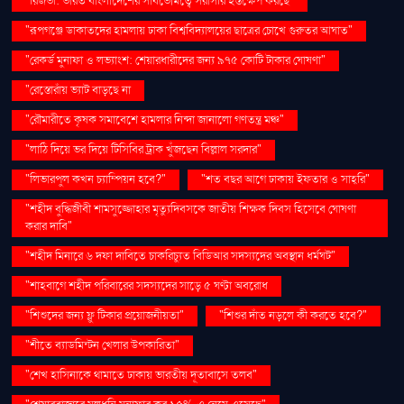
"রিজভী: ভারত বাংলাদেশের সার্বভৌমত্বে সরাসরি হস্তক্ষেপ করছে"
"রূপগঞ্জে ডাকাতদের হামলায় ঢাকা বিশ্ববিদ্যালয়ের ছাত্রের চোখে গুরুতর আঘাত"
"রেকর্ড মুনাফা ও লভ্যাংশ: শেয়ারধারীদের জন্য ৯৭৫ কোটি টাকার ঘোষণা"
"রেস্তোরাঁয় ভ্যাট বাড়ছে না
"রৌমারীতে কৃষক সমাবেশে হামলার নিন্দা জানালো গণতন্ত্র মঞ্চ"
"লাঠি দিয়ে ভর দিয়ে টিসিবির ট্রাক খুঁজছেন বিল্লাল সরদার"
"লিভারপুল কখন চ্যাম্পিয়ন হবে?"
"শত বছর আগে ঢাকায় ইফতার ও সাহ্‌রি"
"শহীদ বুদ্ধিজীবী শামসুজ্জোহার মৃত্যুদিবসকে জাতীয় শিক্ষক দিবস হিসেবে ঘোষণা
করার দাবি"
"শহীদ মিনারে ৬ দফা দাবিতে চাকরিচ্যুত বিডিআর সদস্যদের অবস্থান ধর্মঘট"
"শাহবাগে শহীদ পরিবারের সদস্যদের সাড়ে ৫ ঘণ্টা অবরোধ
"শিশুদের জন্য ফ্লু টিকার প্রয়োজনীয়তা"
"শিশুর দাঁত নড়লে কী করতে হবে?"
"শীতে ব্যাডমিন্টন খেলার উপকারিতা"
"শেখ হাসিনাকে থামাতে ঢাকায় ভারতীয় দূতাবাসে তলব"