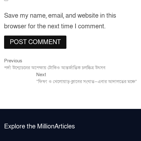
Save my name, email, and website in this
browser for the next time I comment.
Previous
Post
Previous
post:
পর্দা উন্মোচনের অপেক্ষায় টোকিও আন্তর্জাতিক চলচ্চিত্র উৎসব
navigation
Next
Next
post:
“ফিফা ও খেলোয়াড়-ক্লাবের সংঘাত—এবার আদালতের মঞ্চে”
Explore the MillionArticles