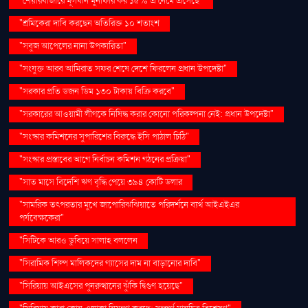
"শেয়ারবাজারে মূলধনি মুনাফার কর ১৫% এ নেমে এসেছে"
"শ্রমিকেরা দাবি করছেন অতিরিক্ত ১০ শতাংশ
"সবুজ আপেলের নানা উপকারিতা"
"সংযুক্ত আরব আমিরাত সফর শেষে দেশে ফিরলেন প্রধান উপদেষ্টা"
"সরকার প্রতি ডজন ডিম ১৩০ টাকায় বিক্রি করবে"
"সরকারের আওয়ামী লীগকে নিষিদ্ধ করার কোনো পরিকল্পনা নেই: প্রধান উপদেষ্টা"
"সংস্কার কমিশনের সুপারিশের বিরুদ্ধে ইসি পাঠাল চিঠি"
"সংস্কার প্রস্তাবের আগে নির্বাচন কমিশন গঠনের প্রক্রিয়া"
"সাত মাসে বিদেশি ঋণ বৃদ্ধি পেয়ে ৩৯৪ কোটি ডলার
"সামরিক তৎপরতার মুখে জাপোরিঝঝিয়াতে পরিদর্শনে ব্যর্থ আইএইএর
পর্যবেক্ষকেরা"
"সিটিকে আরও ডুবিয়ে সালাহ বললেন
"সিরামিক শিল্প মালিকদের গ্যাসের দাম না বাড়ানোর দাবি"
"সিরিয়ায় আইএসের পুনরুত্থানের ঝুঁকি দ্বিগুণ হয়েছে"