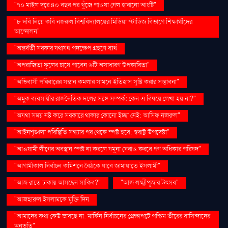
"৭০ মাইল দূরে ৪০ বছর পর খুঁজে পাওয়া গেল হারানো আংটি"
"৮ দবি নিয়ে কবি নজরুল বিশ্ববিদ্যালয়ের মিডিয়া স্টাডিজ বিভাগে শিক্ষার্থীদের
আন্দোলন"
"অন্তর্বর্তী সরকার যথাযথ পদক্ষেপ গ্রহণে ব্যর্থ
"অপরাজিতা ফুলের চায়ে পাবেন ৬টি অসাধারণ উপকারিতা"
"অভিবাসী পরিবারের সন্তান কমলার সামনে ইতিহাস সৃষ্টি করার সম্ভাবনা"
"অমুক ব্যবসায়ীর রাজনৈতিক দলের সঙ্গে সম্পর্ক: কেন এ বিষয়ে লেখা হয় না?"
"অযথা সময় নষ্ট করে সরকারে থাকার কোনো ইচ্ছা নেই: আসিফ নজরুল"
"আইনশৃঙ্খলা পরিস্থিতি সন্ধ্যার পর থেকে স্পষ্ট হবে: স্বরাষ্ট্র উপদেষ্টা"
"আওয়ামী লীগের অবস্থান স্পষ্ট না করলে যমুনা ঘেরাও করবে গণ অধিকার পরিষদ"
"আগামীকাল নির্বাচন কমিশনে বৈঠকে যাবে জামায়াতে ইসলামী"
"আজ রাতে ঢাকায় আসছেন সাকিব?"
"আজ লক্ষ্মীপূজার উৎসব"
"আজহারুল ইসলামকে মুক্তি দিন
"আমাদের কথা কেউ ভাবছে না: মার্কিন নির্বাচনের প্রেক্ষাপটে পশ্চিম তীরের বাসিন্দাদের
অনুভূতি"