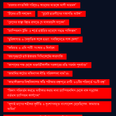
"চারবার বসতভিটা সরিয়েও ভাঙনের আতঙ্কে আলী আহমদ"
"চীনের ৫টি পদক্ষেপ
"চুয়েট ছাত্রলীগের সভাপতি আটক"
"চোখের স্বাস্থ্য উন্নত রাখতে যে খাবারগুলি খাবেন"
"চ্যাম্পিয়নস ট্রফি: ২ শর্তে হাইব্রিড মডেলে সম্মত পাকিস্তান"
"ছুরিকাঘাত ও বৈদ্যুতিক শকে হত্যা: সবজিখেতে লাশ ফেলা"
"জমিয়ত ও এবি পার্টি: সংস্কার ও নির্বাচন
"জয়পুরহাটে হাট ইজারায় সিন্ডিকেটের কারসাজি
"জাপানের পক্ষ থেকে অন্তর্বর্তীকালীন সরকারের প্রতি সমর্থন পুনর্ব্যক্ত"
"জার্মানির কঠোর অভিবাসন নীতি পরিকল্পনা ব্যর্থ"m
"জাহাঙ্গীরনগর বিশ্ববিদ্যালয় ভর্তি পরীক্ষার প্রশ্নপত্রে ত্রুটি: ৮০টির পরিবর্তে ৭৮টি প্রশ্ন"
"জিনস পরিবর্তন করতে অস্বীকার করায় দাবা চ্যাম্পিয়নশিপ থেকে বাদ পড়লেন
বর্তমান চ্যাম্পিয়ন কার্লসেন"
"জুলাই মাসের শহীদরা দুর্নীতি ও দুঃশাসনমুক্ত বাংলাদেশ চেয়েছিলেন: জামায়াত
আমির"