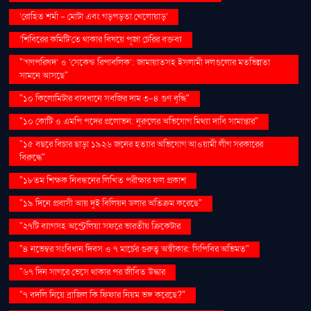
‘রোহিত শর্মা - মোটা এবং গড়পড়তা খেলোয়াড়’
‘শিবিরের কমিটি’তে থাকার বিষয়ে পূজা চেরির বক্তব্য
"‘গণপরিষদ’ ও ‘সেকেন্ড রিপাবলিক’: জামায়াতসহ ইসলামী দলগুলোর মতভিন্নতা
সামনে আসছে"
"১০ কিলোমিটার ব্যবধানে সবজির দাম ৩-৪ গুণ বৃদ্ধি"
"১০ কোটি ও এমপি পদের প্রলোভন: নুরুলের অভিযোগ মিথ্যা দাবি সামান্তার"
"১৫ বছরে বিচার ছাড়া ১৯২৬ জনের হত্যার অভিযোগ আওয়ামী লীগ সরকারের
বিরুদ্ধে"
"১৮তম শিক্ষক নিবন্ধনের লিখিত পরীক্ষার ফল প্রকাশ
"১৯ দিনে প্রবাসী আয় দুই বিলিয়ন ডলার অতিক্রম করেছে"
"২৭টি ব্যাগসহ অস্ট্রেলিয়া সফরে ভারতীয় ক্রিকেটার
"৪ নভেম্বর সংবিধান দিবস ও ৭ মার্চের গুরুত্ব অস্বীকার: সিপিবির অভিমত"
"৬৭ দিন সাগরে ভেসে থাকার পর জীবিত উদ্ধার
"৭ বদলি নিয়ে ব্রাজিল কি ফিফার নিয়ম ভঙ্গ করেছে?"