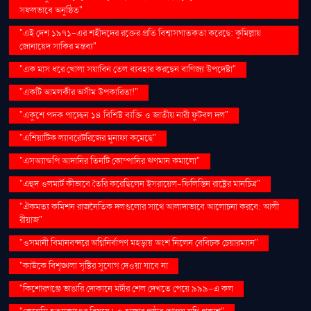
সফলভাবে অনুষ্ঠিত"
"এই দেশ ১৯৭১-এর শহীদদের রক্তের প্রতি বিশ্বাসঘাতকতা করেছে: কুমিল্লায়
জোনায়েদ সাকির মন্তব্য"
"এক মাস ধরে খোলা সয়াবিন তেল ব্যবহার করছেন বাণিজ্য উপদেষ্টা"
"একটি আমলকীর অসীম উপকারিতা!"
"একুশে পদক পাচ্ছেন ১৪ বিশিষ্ট ব্যক্তি ও জাতীয় নারী ফুটবল দল"
"এশিয়াটিক ল্যাবরেটরিজের মুনাফা কমেছে"
"এসঅ্যান্ডপি আদানির তিনটি কোম্পানির ঋণমান কমালো"
"এহুদ ওলমার্ট কীভাবে তৈরি করেছিলেন ইসরায়েল-ফিলিস্তিন রাষ্ট্রের মানচিত্র"
"ঐকমত্য কমিশন রাজনৈতিক দলগুলোর সাথে আলাদাভাবে আলোচনা করবে: আলী
রীয়াজ"
"ওসমানী বিমানবন্দরে অগ্নিনির্বাপণ মহড়ায় অংশ নিলেন বেবিচক চেয়ারম্যান"
"কাউকে বিশৃঙ্খলা সৃষ্টির সুযোগ দেওয়া যাবে না
"কিশোরগঞ্জে ভাঙারি দোকানে মর্টার শেল দেখতে পেয়ে ৯৯৯-এ কল