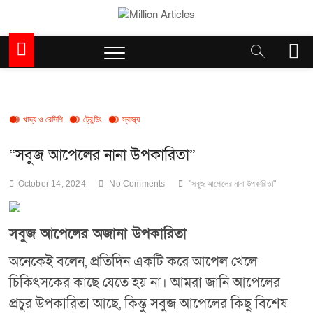
Skip
to
Million Articles
content
M
e
n
u
B
u
খাদ্য ও রেসিপি
ট্রেন্ডিং
স্বাস্থ্য
t
t
“সবুজ আপেলের নানা উপকারিতা”
o
n
October 14, 2024
No Comments
"সবুজ আপেলের নানা উপকারিতা"
সবুজ আপেলের অজানা উপকারিতা
অনেকেই বলেন, প্রতিদিন একটি করে আপেল খেলে
চিকিৎসকের কাছে যেতে হয় না। আমরা জানি আপেলের
প্রচুর উপকারিতা আছে, কিন্তু সবুজ আপেলের কিছু বিশেষ