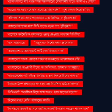
"বঙ্গোপসাগরে মাছ ধরার সময় মিয়ানমারের নৌবাহিনীর হাতে আটক ৫৬ জেলে"
"বছরের পর বছর মনে রাখা হবে তোমার অর্জন" – মুশফিককে নিয়ে তামিম
"বরিশাল শিক্ষা বোর্ডে পাসের হার এবং জিপিএ-৫ বৃদ্ধির খবর"
"বাজারে উন্মোচন হলো সিটি গ্রুপের নতুন পণ্য ‘টুটি টুইস্ট’"
"বাজেটে অর্থনৈতিক পুনরুদ্ধারে গুরুত্ব দেওয়ার আহ্বান সিপিডির"
"বাবা কারাগারে
"বায়ুদূষণে বিশ্বের পঞ্চম স্থানে ঢাকা
"বাংলাদেশ ডেভেলপমেন্ট পার্টি পেল নিবন্ধন সনদ"
"বাংলাদেশ ব্যাংক: ব্যাংকে সাইবার আক্রমণের আশঙ্কাজনক বৃদ্ধি"
"বাংলাদেশে আওয়ামী লীগের অপ্রাসঙ্গিকতা: হাসনাত আবদুল্লাহ"
"বাংলাদেশের পাঠ্যবইতে মানচিত্র ও তথ্য বিষয়ে চীনের আপত্তি"
"বিচারক ট্রাম্প প্রশাসনের গণবরখাস্তের নির্দেশনা আটকে দিলেন"
"বিটিআরসি স্টারলিংক নিয়ে কাজ করছে: ইলন মাস্কের উদ্যোগ"
"বিদেশ ভ্রমণে দেশি পর্যটকদের কমতি
"বিপিএলে ক্রিকেট ও সিনেমার 'বিস্ফোরণ' উপভোগ করছেন শাকিব খান"