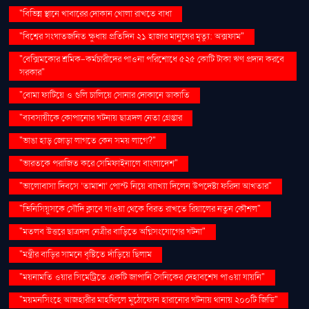
"বিভিন্ন স্থানে খাবারের দোকান খোলা রাখতে বাধা
"বিশ্বের সংঘাতজনিত ক্ষুধায় প্রতিদিন ২১ হাজার মানুষের মৃত্যু: অক্সফাম"
"বেক্সিমকোর শ্রমিক-কর্মচারীদের পাওনা পরিশোধে ৫২৫ কোটি টাকা ঋণ প্রদান করবে
সরকার"
"বোমা ফাটিয়ে ও গুলি চালিয়ে সোনার দোকানে ডাকাতি
"ব্যবসায়ীকে কোপানোর ঘটনায় ছাত্রদল নেতা গ্রেপ্তার
"ভাঙা হাড় জোড়া লাগতে কেন সময় লাগে?"
"ভারতকে পরাজিত করে সেমিফাইনালে বাংলাদেশ"
"ভালোবাসা দিবসে ‘তামাশা’ পোস্ট নিয়ে ব্যাখ্যা দিলেন উপদেষ্টা ফরিদা আখতার"
"ভিনিসিয়ুসকে সৌদি ক্লাবে যাওয়া থেকে বিরত রাখতে রিয়ালের নতুন কৌশল"
"মতলব উত্তরে ছাত্রদল নেত্রীর বাড়িতে অগ্নিসংযোগের ঘটনা"
"মন্ত্রীর বাড়ির সামনে বৃষ্টিতে দাঁড়িয়ে ছিলাম
"ময়নামতি ওয়ার সিমেট্রিতে একটি জাপানি সৈনিকের দেহাবশেষ পাওয়া যায়নি"
"ময়মনসিংহে আজহারীর মাহফিলে মুঠোফোন হারানোর ঘটনায় থানায় ২০০টি জিডি"