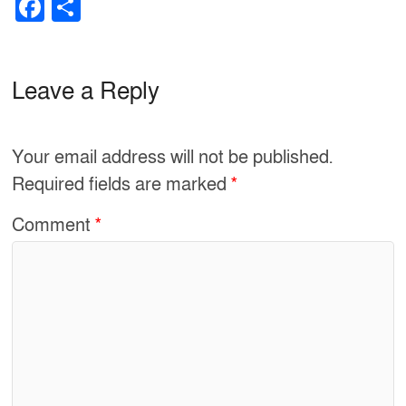
F
S
a
h
c
ar
e
e
Leave a Reply
b
o
Your email address will not be published.
o
Required fields are marked
*
k
Comment
*