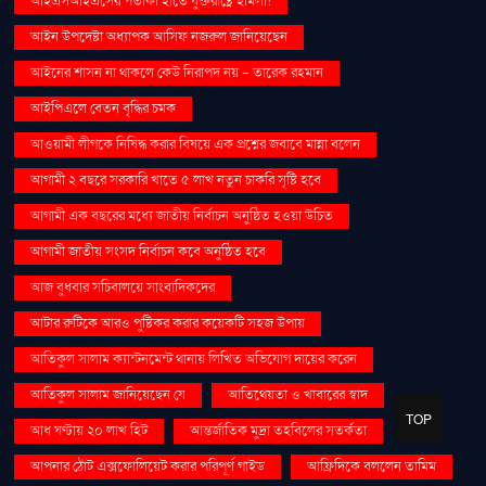
আইএসআইএসের পতাকা হাতে যুক্তরাষ্ট্রে হামলা!
আইন উপদেষ্টা অধ্যাপক আসিফ নজরুল জানিয়েছেন
আইনের শাসন না থাকলে কেউ নিরাপদ নয় - তারেক রহমান
আইপিএলে বেতন বৃদ্ধির চমক
আওয়ামী লীগকে নিষিদ্ধ করার বিষয়ে এক প্রশ্নের জবাবে মান্না বলেন
আগামী ২ বছরে সরকারি খাতে ৫ লাখ নতুন চাকরি সৃষ্টি হবে
আগামী এক বছরের মধ্যে জাতীয় নির্বাচন অনুষ্ঠিত হওয়া উচিত
আগামী জাতীয় সংসদ নির্বাচন কবে অনুষ্ঠিত হবে
আজ বুধবার সচিবালয়ে সাংবাদিকদের
আটার রুটিকে আরও পুষ্টিকর করার কয়েকটি সহজ উপায়
আতিকুল সালাম ক্যান্টনমেন্ট থানায় লিখিত অভিযোগ দায়ের করেন
আতিকুল সালাম জানিয়েছেন যে
আতিথেয়তা ও খাবারের স্বাদ
TOP
আধ ঘণ্টায় ২০ লাখ হিট
আন্তর্জাতিক মুদ্রা তহবিলের সতর্কতা
আপনার ঠোঁট এক্সফোলিয়েট করার পরিপূর্ণ গাইড
আফ্রিদিকে বললেন তামিম