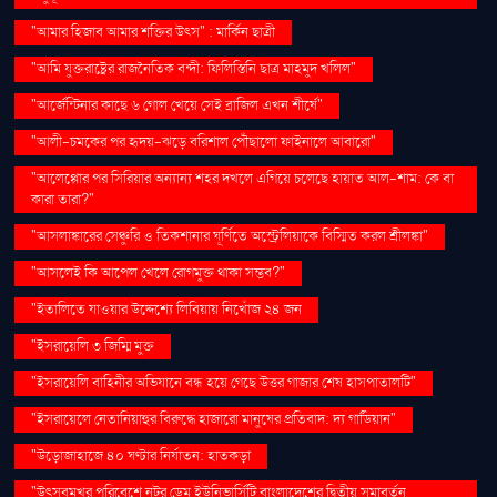
"আমার হিজাব আমার শক্তির উৎস" : মার্কিন ছাত্রী
"আমি যুক্তরাষ্ট্রের রাজনৈতিক বন্দী: ফিলিস্তিনি ছাত্র মাহমুদ খলিল"
"আর্জেন্টিনার কাছে ৬ গোল খেয়ে সেই ব্রাজিল এখন শীর্ষে"
"আলী-চমকের পর হৃদয়-ঝড়ে বরিশাল পৌঁছালো ফাইনালে আবারো"
"আলেপ্পোর পর সিরিয়ার অন্যান্য শহর দখলে এগিয়ে চলেছে হায়াত আল-শাম: কে বা
কারা তারা?"
"আসলাঙ্কারের সেঞ্চুরি ও তিকশানার ঘূর্ণিতে অস্ট্রেলিয়াকে বিস্মিত করল শ্রীলঙ্কা"
"আসলেই কি আপেল খেলে রোগমুক্ত থাকা সম্ভব?"
"ইতালিতে যাওয়ার উদ্দেশ্যে লিবিয়ায় নিখোঁজ ২৪ জন
"ইসরায়েলি ৩ জিম্মি মুক্ত
"ইসরায়েলি বাহিনীর অভিযানে বন্ধ হয়ে গেছে উত্তর গাজার শেষ হাসপাতালটি"
"ইসরায়েলে নেতানিয়াহুর বিরুদ্ধে হাজারো মানুষের প্রতিবাদ: দ্য গার্ডিয়ান"
"উড়োজাহাজে ৪০ ঘণ্টার নির্যাতন: হাতকড়া
"উৎসবমুখর পরিবেশে নটর ডেম ইউনিভার্সিটি বাংলাদেশের দ্বিতীয় সমাবর্তন