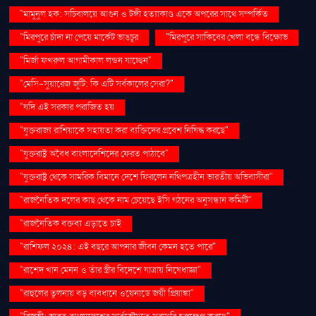
"মামুনুল হক: সচিবালয়ে আগুন ও টঙ্গী হত্যাকাণ্ড একে অপরের সাথে সম্পর্কিত
"মিরপুরে চাঁদা না পেয়ে মার্কেট ভাঙচুর
"মিরপুরে সাকিবের খেলা বন্ধে বিক্ষোভ
"মির্জা ফখরুল আগামীকাল লন্ডন যাচ্ছেন"
"মেসি-সুয়ারেজ জুটি: কি এটি সর্বকালের সেরা?"
"যদি এই সরকার পরাজিত হয়
"যুক্তরাজ্য রাশিয়াকে সহায়তা করা ব্যক্তিদের প্রবেশ নিষিদ্ধ করছে"
"যুক্তরাষ্ট্র অবৈধ বাংলাদেশিদের ফেরত পাঠাবে"
"যুক্তরাষ্ট্র থেকে সামরিক বিমানে দেশে ফিরলেন নথিপত্রহীন ভারতীয় অভিবাসীরা"
"রাজনৈতিক দলের কাছ থেকে নাম চেয়েছে ইসি গঠনের অনুসন্ধান কমিটি"
"রাজনৈতিক বক্তব্য এড়াতে চাই
"রাশিফল ২০২৪: এই বছরে আপনার জীবন কেমন হতে পারে"
"রাশেদ খান মেনন ও তাঁর স্ত্রীর বিদেশে যাত্রায় নিষেধাজ্ঞা"
"রাহুলের তুলনায় বড় ব্যবধানে ওয়েনাডে জয়ী প্রিয়াঙ্কা"