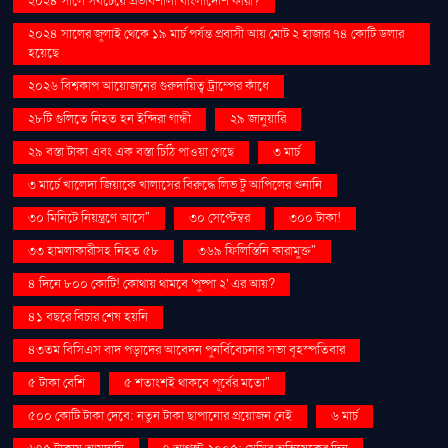
২০২৪ সালে সবচেয়ে প্রভাবশালী বাংলাদেশি কারা?
২০২৪ সালের জুলাই থেকে ১৯ মার্চ পর্যন্ত প্রবাসী আয় মোট ২ হাজার ৭৪ কোটি ডলার
হয়েছে
২০২৬ বিশ্বকাপ আয়োজনের গুরুদায়িত্ব ট্রাম্পের কাঁধে
২৮টি গুলিতে নিহত হন ইন্দিরা গান্ধী
২৯ জানুয়ারি
২৯ বস্তা টাকা এবং এক বস্তা চিঠি পাওয়া গেছে
৩ মার্চ
৩ মার্চে খালেদা জিয়াকে খালাসের বিরুদ্ধে লিভ টু আপিলের শুনানি
৩০ মিনিটে নিয়ন্ত্রণে আসে"
৩০ সেপ্টেম্বর
৩০০ টাকা!
৩৩ হামলাকারীসহ নিহত ৫৮
৩৬৯ ফিলিস্তিনি কারামুক্ত"
৪ দিনে ৮০০ কোটি! কোথায় থামবে 'পুষ্পা ২' এর আয়?
৪১ বছরে বিচার শেষ হয়নি
৪৩তম বিসিএস বাদ পড়াদের আবেদন পুনর্বিবেচনার সভা বৃহস্পতিবার
৫ টাকা বেশি
৫ শতাংশই থাকবে পূর্বের মতো"
৫০০ কোটি টাকা দেবে: নতুন টাকা ছাপানোর প্রয়োজন নেই
৬ মার্চ