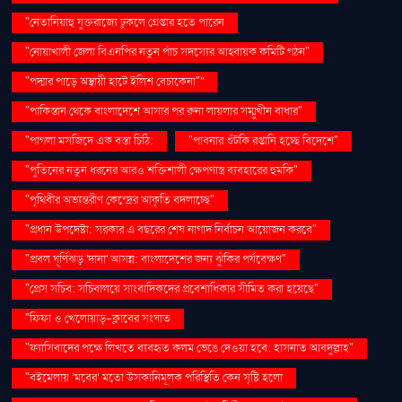
"নেতানিয়াহু যুক্তরাজ্যে ঢুকলে গ্রেপ্তার হতে পারেন
"নোয়াখালী জেলা বিএনপির নতুন পাঁচ সদস্যের আহ্বায়ক কমিটি গঠন"
"পদ্মার পাড়ে অস্থায়ী হাটে ইলিশ বেচাকেনা"''
"পাকিস্তান থেকে বাংলাদেশে আসার পর রুনা লায়লার সম্মুখীন বাধার"
"পাগলা মসজিদে এক বস্তা চিঠি:
"পাবনার শুঁটকি রপ্তানি হচ্ছে বিদেশে"
"পুতিনের নতুন ধরনের আরও শক্তিশালী ক্ষেপণাস্ত্র ব্যবহারের হুমকি"
"পৃথিবীর অভ্যন্তরীণ কেন্দ্রের আকৃতি বদলাচ্ছে"
"প্রধান উপদেষ্টা: সরকার এ বছরের শেষ নাগাদ নির্বাচন আয়োজন করবে"
"প্রবল ঘূর্ণিঝড় 'দানা' আসন্ন: বাংলাদেশের জন্য ঝুঁকির পর্যবেক্ষণ"
"প্রেস সচিব: সচিবালয়ে সাংবাদিকদের প্রবেশাধিকার সীমিত করা হয়েছে"
"ফিফা ও খেলোয়াড়-ক্লাবের সংঘাত
"ফ্যাসিবাদের পক্ষে লিখতে ব্যবহৃত কলম ভেঙে দেওয়া হবে: হাসনাত আবদুল্লাহ"
"বইমেলায় ‘মবের’ মতো উসকানিমূলক পরিস্থিতি কেন সৃষ্টি হলো