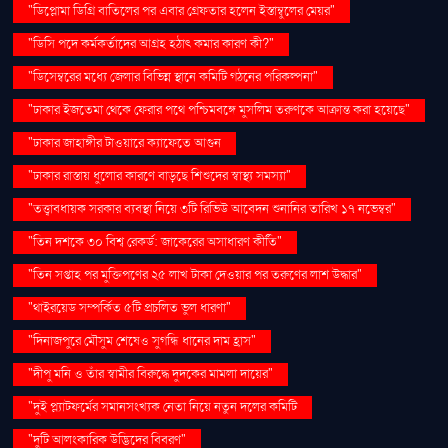
"ডিপ্লোমা ডিগ্রি বাতিলের পর এবার গ্রেফতার হলেন ইস্তাম্বুলের মেয়র"
"ডিসি পদে কর্মকর্তাদের আগ্রহ হঠাৎ কমার কারণ কী?"
"ডিসেম্বরের মধ্যে জেলার বিভিন্ন স্থানে কমিটি গঠনের পরিকল্পনা"
"ঢাকার ইজতেমা থেকে ফেরার পথে পশ্চিমবঙ্গে মুসলিম তরুণকে আক্রান্ত করা হয়েছে"
"ঢাকার জাহাঙ্গীর টাওয়ারে ক্যাফেতে আগুন
"ঢাকার রাস্তায় ধুলোর কারণে বাড়ছে শিশুদের স্বাস্থ্য সমস্যা"
"তত্ত্বাবধায়ক সরকার ব্যবস্থা নিয়ে ৩টি রিভিউ আবেদন শুনানির তারিখ ১৭ নভেম্বর"
"তিন দশকে ৩০ বিশ্ব রেকর্ড: জাকেরের অসাধারণ কীর্তি"
"তিন সপ্তাহ পর মুক্তিপণের ২৫ লাখ টাকা দেওয়ার পর তরুণের লাশ উদ্ধার"
"থাইরয়েড সম্পর্কিত ৫টি প্রচলিত ভুল ধারণা"
"দিনাজপুরে মৌসুম শেষেও সুগন্ধি ধানের দাম হ্রাস"
"দীপু মনি ও তাঁর স্বামীর বিরুদ্ধে দুদকের মামলা দায়ের"
"দুই প্ল্যাটফর্মের সমানসংখ্যক নেতা নিয়ে নতুন দলের কমিটি
"দুটি আলংকারিক উদ্ভিদের বিবরণ"