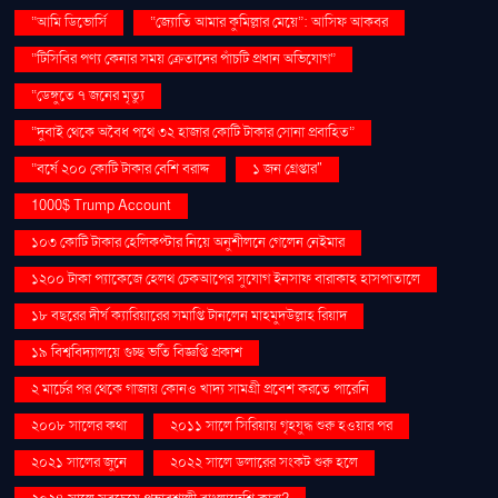
“আমি ডিভোর্সি
“জ্যোতি আমার কুমিল্লার মেয়ে”: আসিফ আকবর
“টিসিবির পণ্য কেনার সময় ক্রেতাদের পাঁচটি প্রধান অভিযোগ”
“ডেঙ্গুতে ৭ জনের মৃত্যু
“দুবাই থেকে অবৈধ পথে ৩২ হাজার কোটি টাকার সোনা প্রবাহিত”
“বর্ষে ২০০ কোটি টাকার বেশি বরাদ্দ
১ জন গ্রেপ্তার"
1000$ Trump Account
১০৩ কোটি টাকার হেলিকপ্টার নিয়ে অনুশীলনে গেলেন নেইমার
১২০০ টাকা প্যাকেজে হেলথ চেকআপের সুযোগ ইনসাফ বারাকাহ হাসপাতালে
১৮ বছরের দীর্ঘ ক্যারিয়ারের সমাপ্তি টানলেন মাহমুদউল্লাহ রিয়াদ
১৯ বিশ্ববিদ্যালয়ে গুচ্ছ ভর্তি বিজ্ঞপ্তি প্রকাশ
২ মার্চের পর থেকে গাজায় কোনও খাদ্য সামগ্রী প্রবেশ করতে পারেনি
২০০৮ সালের কথা
২০১১ সালে সিরিয়ায় গৃহযুদ্ধ শুরু হওয়ার পর
২০২১ সালের জুনে
২০২২ সালে ডলারের সংকট শুরু হলে