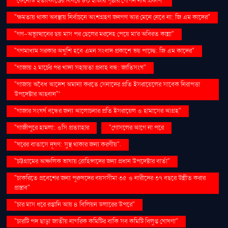
"কেনেডি হত্যাকাণ্ডের বিষয়ে ৮০ হাজার পৃষ্ঠার গোপন নথি প্রকাশ"
"ক্ষমতায় থাকা অবস্থায় নির্বাচনে অংশগ্রহণ জনগণ আর মেনে নেবে না: জি এম কাদের"
"গণ–অভ্যুত্থানের ছয় মাস পর ছেলের মরদেহ পেয়ে মা'র অবিরত কান্না"
"গণমাধ্যম সরকার অখুশি হবে এমন সংবাদ প্রকাশে ভয় পাচ্ছে: জি এম কাদের"
"গাজায় ২ মার্চের পর খাদ্য সহায়তা প্রবাহ বন্ধ: জাতিসংঘ"
"গাজায় অবৈধ আদেশ অমান্য করতে সেনাদের প্রতি ইসরায়েলের সাবেক নিরাপত্তা
উপদেষ্টার আহ্বান"'
"গাজার সংঘর্ষ বন্ধের জন্য আলোচনার প্রতি ইসরায়েল ও হামাসের আগ্রহ"
"গাজীপুরে হামলা: ওসি প্রত্যাহার
"গোসলের আগে না পরে
"ঘরের বাতাসে দূষণ: সুস্থ থাকার জন্য করণীয়".
"চট্টগ্রামের আঞ্চলিক ভাষায় রোহিঙ্গাদের জন্য প্রধান উপদেষ্টার বার্তা"
"চাকরিতে প্রবেশের জন্য পুরুষদের বয়সসীমা ৩৫ ও নারীদের ৩৭ বছরে উন্নীত করার
প্রস্তাব"
"চার মাস ধরে রপ্তানি আয় ৪ বিলিয়ন ডলারের উপরে"
"চারটি পদ ছাড়া জাতীয় নাগরিক কমিটির বাকি সব কমিটি বিলুপ্ত ঘোষণা"