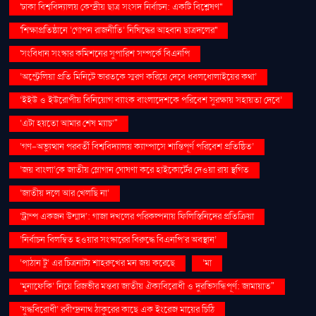
'ঢাকা বিশ্ববিদ্যালয় কেন্দ্রীয় ছাত্র সংসদ নির্বাচন: একটি বিশ্লেষণ''
'শিক্ষাপ্রতিষ্ঠানে ‘গোপন রাজনীতি’ নিষিদ্ধের আহ্বান ছাত্রদলের''
'সংবিধান সংস্কার কমিশনের সুপারিশ সম্পর্কে বিএনপি
‘অস্ট্রেলিয়া প্রতি মিনিটে ভারতকে স্মরণ করিয়ে দেবে ধবলধোলাইয়ের কথা’
‘ইইউ ও ইউরোপীয় বিনিয়োগ ব্যাংক বাংলাদেশকে পরিবেশ সুরক্ষায় সহায়তা দেবে’
‘এটা হয়তো আমার শেষ ম্যাচ’"
‘গণ–অভ্যুত্থান পরবর্তী বিশ্ববিদ্যালয় ক্যাম্পাসে শান্তিপূর্ণ পরিবেশ প্রতিষ্ঠিত’
‘জয় বাংলা’কে জাতীয় স্লোগান ঘোষণা করে হাইকোর্টের দেওয়া রায় স্থগিত
‘জাতীয় দলে আর খেলছি না’
‘ট্রাম্প একজন উন্মাদ’: গাজা দখলের পরিকল্পনায় ফিলিস্তিনিদের প্রতিক্রিয়া
‘নির্বাচন বিলম্বিত হওয়ার সংস্কারের বিরুদ্ধে বিএনপি’র অবস্থান’
‘পাঠান টু’ এর চিত্রনাট্য শাহরুখের মন জয় করেছে
‘মা
‘মুনাফেকি’ নিয়ে রিজভীর মন্তব্য জাতীয় ঐক্যবিরোধী ও দুরভিসন্ধিপূর্ণ: জামায়াত"
‘যুদ্ধবিরোধী’ রবীন্দ্রনাথ ঠাকুরের কাছে এক ইংরেজ মায়ের চিঠি