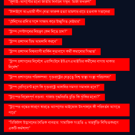
"জুলাই-আগস্টের মধ্যে জাতীয় নির্বাচন সম্ভব: মির্জা ফখরুল"
"টাঙ্গাইলে আওয়ামী লীগ নেতা ফারুক হত্যা মামলার রায়ে হতবাক সন্তানেরা
"টেনিসের রানি’র সঙ্গে সাক্ষাৎ করে উচ্ছ্বসিত নেইমার"
"ট্রাম্প পেন্টাগনের নিয়ন্ত্রণ কেন নিতে চান?"
"ট্রাম্প প্রশাসন ডিম আমদানি করবে"
"ট্রাম্প প্রশাসন বিশ্বব্যাপী মার্কিন দূতাবাসে কর্মী কমানোর সিদ্ধান্ত"
"ট্রাম্প প্রশাসনের নির্দেশে ওয়াশিংটনে ইউএসএআইডির কর্মীদের বাসায় থাকার
নির্দেশ"
"ট্রাম্প প্রশাসনের পরিকল্পনা: যুক্তরাষ্ট্রের নেতৃত্বে বিশ্ব স্বাস্থ্য সংস্থা পরিচালনা"
"ট্রাম্প প্রেসিডেন্ট হলে কি যুক্তরাষ্ট্রে আদানির সমস্যা সমাধান হবে?"
"ট্রাম্পের বিদ্বেষপূর্ণ বক্তব্য: গাজায় যুদ্ধবিরতি চুক্তি কি ঝুঁকির মধ্যে?"
"ট্রাম্পের শুল্কের কারণে ভারতে অ্যাপলের আইফোন উৎপাদনে কী পরিবর্তন আসতে
পারে"
"ডিজিটাল উদ্ভাবনের নৈতিক ব্যবহার: সামাজিক সংহতি ও অন্তর্ভুক্তি নিশ্চিতকরণে
একটি কর্মশালা"