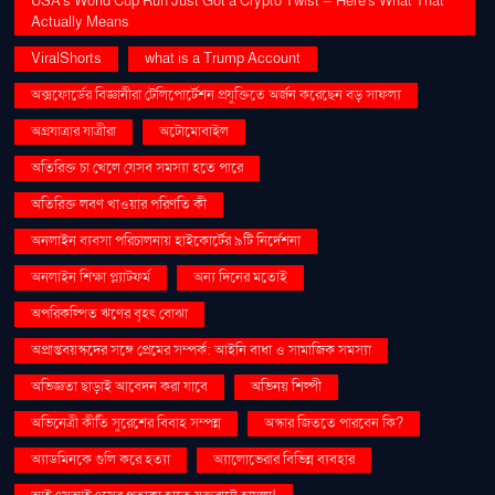
USA's World Cup Run Just Got a Crypto Twist — Here's What That
Actually Means
ViralShorts
what is a Trump Account
অক্সফোর্ডের বিজ্ঞানীরা টেলিপোর্টেশন প্রযুক্তিতে অর্জন করেছেন বড় সাফল্য
অগ্রযাত্রার যাত্রীরা
অটোমোবাইল
অতিরিক্ত চা খেলে যেসব সমস্যা হতে পারে
অতিরিক্ত লবণ খাওয়ার পরিণতি কী
অনলাইন ব্যবসা পরিচালনায় হাইকোর্টের ৯টি নির্দেশনা
অনলাইন শিক্ষা প্ল্যাটফর্ম
অন্য দিনের মতোই
অপরিকল্পিত ঋণের বৃহৎ বোঝা
অপ্রাপ্তবয়স্কদের সঙ্গে প্রেমের সম্পর্ক: আইনি বাধা ও সামাজিক সমস্যা
অভিজ্ঞতা ছাড়াই আবেদন করা যাবে
অভিনয় শিল্পী
অভিনেত্রী কীর্তি সুরেশের বিবাহ সম্পন্ন
অস্কার জিততে পারবেন কি?
অ্যাডমিনকে গুলি করে হত্যা
অ্যালোভেরার বিভিন্ন ব্যবহার