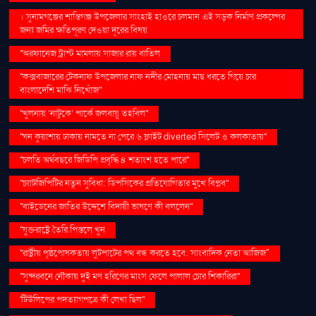
। সুনামগঞ্জের শান্তিগঞ্জ উপজেলার সাংহাই হাওরে চলমান এই সড়ক নির্মাণ প্রকল্পের
জন্য জমির ক্ষতিপূরণ দেওয়া দূরের বিষয়
''অরফানেজ ট্রাস্ট মামলায় সাজার রায় বাতিল
''কক্সবাজারের টেকনাফ উপজেলার নাফ নদীর মোহনায় মাছ ধরতে গিয়ে চার
বাংলাদেশি মাঝি নিখোঁজ''
''খুলনায় ‘নাটুকে’ পার্কে জলবায়ু তহবিল''
''ঘন কুয়াশায় ঢাকায় নামতে না পেরে ৬ ফ্লাইট diverted সিলেট ও কলকাতায়''
''চলতি অর্থবছরে জিডিপি প্রবৃদ্ধি ৪ শতাংশ হতে পারে''
''চ্যাটজিপিটির নতুন সুবিধা: ডিপসিকের প্রতিযোগিতার মুখে বিপ্লব''
''বাইডেনের জাতির উদ্দেশে বিদায়ী ভাষণে কী বললেন''
''যুক্তরাষ্ট্রে তৈরি পিস্তলে খুন
''রাষ্ট্রীয় পৃষ্ঠপোষকতায় লুটপাটের পথ বন্ধ করতে হবে: সাংবাদিক নেতা আজিজ"
''সুন্দরবনে নৌকায় দুই মণ হরিণের মাংস ফেলে পালাল চোর শিকারিরা''
'টিউলিপের পদত্যাগপত্রে কী লেখা ছিল''