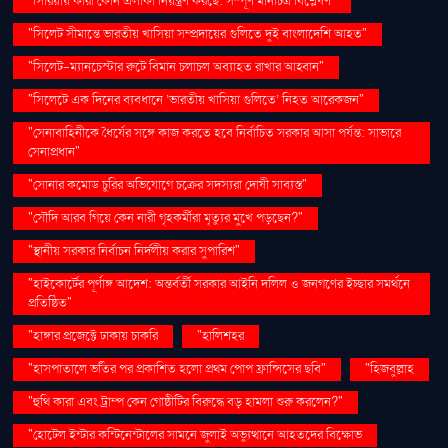
"সিরিয়ায় কারা কোন এলাকা নিয়ন্ত্রণ করছে: সম্পূর্ণ মানচিত্র বিশ্লেষণ"
"সিলেট সীমান্তে ভারতীয় খাসিয়া সম্প্রদায়ের গুলিতে দুই বাংলাদেশি আহত"
"সিলেট-ম্যানচেস্টার রুটে বিমান চলাচল অব্যাহত রাখার আহ্বান"
"সিলেটে এক দিনের ব্যবধানে ‘ভারতীয় খাসিয়া গু‌লিতে’ নিহত আরেকজন"
"সেনাবাহিনীকে ধৈর্যের সঙ্গে কাজ করতে হবে নির্বাচিত সরকার আসা পর্যন্ত: সাভারে
সেনাপ্রধান"
"সোনার কমোড চুরির অভিযোগে চক্রের সদস্যরা দোষী সাব্যস্ত"
"সৌদি আরব গিয়ে কেন নারী গৃহকর্মীরা মৃত্যুর মুখে পড়ছেন?"
"স্থানীয় সরকার নির্বাচন নির্দলীয় করার সুপারিশ"
"হাইকোর্টের পূর্ণাঙ্গ আদেশ: অন্তর্বর্তী সরকার আইনি দলিল ও জনগণের ইচ্ছার সমর্থনে
প্রতিষ্ঠিত"
"হাঙ্গার প্রজেক্টে ঢাকায় চাকরি
"হালিশহর
"হাসপাতালে ভর্তির পর প্রকাশিত হলো প্রথম পোপ ফ্রান্সিসের ছবি"
"হিজবুল্লাহ
"হুথি কারা এবং ট্রাম্প কেন গোষ্ঠীটির বিরুদ্ধে বড় হামলা শুরু করলেন?"
"হোটেল ইন্টার কন্টিনেন্টালের সামনে জুলাই অভ্যুত্থানে আহতদের বিক্ষোভ