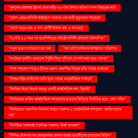
"দুদকের মামলায় ইয়াবা ব্যবসায়ীর ৭৬ লাখ টাকার অবৈধ সম্পদ উদ্ধারের দাবি
"দেশে এইচএমপিভি ভাইরাসে আক্রান্ত এক নারী মৃত্যুবরণ করেছেন
"দেশে বছরে প্রায় ৩ লাখ কোটি টাকার শুল্ক ও কর ছাড়"
"নওগাঁয় ১৬ বছর পর ছাত্রশিবিরের প্রতিষ্ঠাবার্ষিকী প্রকাশ্যে উদযাপিত"
"নতুন ছাত্রসংগঠনের যাত্রা শুরু
"নর্থ মেসিডোনিয়ার নৈশক্লাবে অগ্নিকাণ্ড
"নাটোরে যুবলীগ নেতাকে পিটুনি দিয়ে পুলিশে সোপর্দ করল ছাত্র-জনতা"
"নানা পদক্ষেপ সত্ত্বেও চীনের তরুণ-তরুণীরা বিয়ের প্রতি আগ্রহ হারাচ্ছে"
"নিভৃতপল্লির নারীদের তৈরি জুতা পাচ্ছে আন্তর্জাতিক বাজারে"
"নির্বাচন নিয়ে বিতর্ক করছে একটি রাজনৈতিক দল: রিজভী"
"নির্বাচনের তারিখ রাজনৈতিক দলগুলোর চাওয়ার ভিত্তিতে নির্ধারিত হবে: প্রেস সচিব"
"নির্বাচনের সময়সীমা নির্ধারণ করবে সরকার ও রাজনৈতিক দলগুলো: জাতিসংঘের
দূত"
"নির্বাচিত সরকারই সর্বোত্তম সরকার: মির্জা ফখরুল"
"নিষিদ্ধ ঘোষণার পর ভোরবেলায় ঢাকার রাস্তায় ছাত্রলীগের নেতাদের মিছিল"