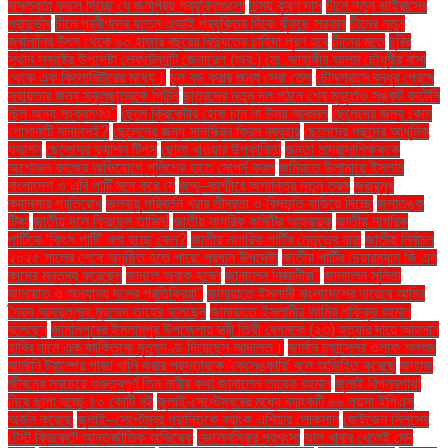
বাস্তবতা বদলে দিচ্ছে যে জনপ্রিয় প্রযুক্তিগুলো
চিন্ময় কৃষ্ণ দাস
চীনে নতুন ভাইরাসের
প্রাদুর্ভাব
চীনে প্রবীণদের যত্নে এআই প্রযুক্তির দিকে ঝুঁকছে সরকার
চীনের নতুন
জ্বালানির উৎস থেকে ৬০ হাজার বছরের বিদ্যুতের চাহিদা পূরণ হবে
চীনের মতে
চুরির
স্থান স্বরাষ্ট্র উপদেষ্টা লেফটেন্যান্ট জেনারেল (অব.) মো. জাহাঙ্গীর আলম চৌধুরীর বাসা
থেকে এক কিলোমিটারের মধ্যে।
চুল বড় করার জন্য সেরা তেল
চৌদ্দগ্রামে বন্ধুর প্রেমে
সহায়তার জন্য স্কুলছাত্রকে পিটুনি
ছাত্রদের নতুন দল গঠনে শেষ মুহূর্তেও সঙ্কট কাটেনি
ছিল অন্য সংক্রমণও"
ছেলে ক্রিকেটার হোক চান না উমর আকমল
ছেলেদের জন্য কোন
পোশাকটি মানানসই?
ছেলেদের জন্য সানস্ক্রিন ক্রিম ব্যবহার
ছেলেদের পছন্দের আধুনিক
ফ্যাশন
ছেলেদের ফ্যাশন টিপস
ছোলা খাওয়ার উপকারিতা
জনতা মাদ্রাসাশিক্ষককে
অশোভন কাজের অভিযোগে পুলিশের হাতে সোপর্দ করল
জমিয়তে উলামায়ে ইসলাম
বাংলাদেশ ও এবি পার্টি মনে করে যে
জম্মু–কাশ্মীরে অশান্তির নতুন তরঙ্গ
জরায়ুমুখ
ক্যানসার প্রতিরোধ
জলবায়ু পরিবর্তন খরার তীব্রতা ও বিস্তৃতি বাড়িয়ে দিচ্ছে
জলাতঙ্ক
টিকা
জাতীয় দলে ফিরছেন তামিম!
জাতীয় নাগরিক কমিটির আহ্বায়ক
জাতীয় নাগরিক
পার্টিকে ‘কিংস পার্টি’ বলা হচ্ছে কেন?
জাতীয় নাগরিক পার্টির নেতৃত্বে যারা
জাতীয় নির্বাচন
২০২৫ সালের শেষে অনুষ্ঠিত হতে পারে: প্রধান উপদেষ্টা
জাতীয় পার্টির চেয়ারম্যান জি এম
কাদের মন্তব্য করেছেন
জানলে অবাক হবেন
জানালেন বিজ্ঞানীরা"
জানালেন সুনিতা
জামায়াত ও অন্যান্য দলের প্রতিক্রিয়া''
জামায়াতে ইসলামী বাংলাদেশের নায়েবে আমির
সৈয়দ আবদুল্লাহ মুহাম্মদ তাহের বলেছেন
জামায়াতে ইসলামীর আমির শফিকুর রহমান
বলেছেন
জামালপুরের ইসলামপুর উপজেলায় স্ত্রী তিথী বেগমকে (২৩) হত্যার দায়ে আহসান
হাবিব নামে এক ব্যক্তিকে মৃত্যুদণ্ড দিয়েছেন আদালত।
জার্মান চ্যান্সেলর ওলাফ শলৎজ
জার্মানি ট্রাম্পের গাজা খালি করার প্রস্তাবকে 'কেলেঙ্কারি' বলে অভিহিত করেছে
জাহাজ
জীবনের সবচেয়ে গুরুত্বপূর্ণ তিন নারীর কথা জানালেন তারেক রহমান
জুলাই বিপ্লবগাথা
নিয়ে ছাপা হচ্ছে ৪০ কোটি বই
জুলাই-সেপ্টেম্বরের মধ্যে ব্যাংকটি ৬৬ পয়সা ইপিএস
অর্জন করেছে
জুলাই–সেপ্টেম্বর প্রান্তিকে ব্যাংক এশিয়ার লোকসান
জেইডেন সিলসের
টেস্ট ক্রিকেটে আন্তর্জাতিক অভিষেক
জেলেনস্কির প্রশংসা
ঝাল খাবার খেলেই মেদ