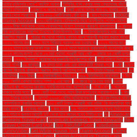
আমার কুমিল্লার মেয়ে”: আসিফ আকবর
“টিসিবির পণ্য কেনার সময় ক্রেতাদের পাঁচটি
প্রধান অভিযোগ”
“ডেঙ্গুতে ৭ জনের মৃত্যু
“দুবাই থেকে অবৈধ পথে ৩২ হাজার কোটি
টাকার সোনা প্রবাহিত”
“বর্ষে ২০০ কোটি টাকার বেশি বরাদ্দ
১ জন গ্রেপ্তার"
1000$
Trump Account
১০৩ কোটি টাকার হেলিকপ্টার নিয়ে অনুশীলনে গেলেন নেইমার
১২০০ টাকা প্যাকেজে হেলথ চেকআপের সুযোগ ইনসাফ বারাকাহ হাসপাতালে
১৮ বছরের
দীর্ঘ ক্যারিয়ারের সমাপ্তি টানলেন মাহমুদউল্লাহ রিয়াদ
১৯ বিশ্ববিদ্যালয়ে গুচ্ছ ভর্তি
বিজ্ঞপ্তি প্রকাশ
২ মার্চের পর থেকে গাজায় কোনও খাদ্য সামগ্রী প্রবেশ করতে পারেনি
২০০৮ সালের কথা
২০১১ সালে সিরিয়ায় গৃহযুদ্ধ শুরু হওয়ার পর
২০২১ সালের জুনে
২০২২ সালে ডলারের সংকট শুরু হলে
২০২৪ সালে সবচেয়ে প্রভাবশালী বাংলাদেশি কারা?
২০২৪ সালের জুলাই থেকে ১৯ মার্চ পর্যন্ত প্রবাসী আয় মোট ২ হাজার ৭৪ কোটি ডলার
হয়েছে
২০২৬ বিশ্বকাপ আয়োজনের গুরুদায়িত্ব ট্রাম্পের কাঁধে
২৮টি গুলিতে নিহত হন
ইন্দিরা গান্ধী
২৯ জানুয়ারি
২৯ বস্তা টাকা এবং এক বস্তা চিঠি পাওয়া গেছে
৩ মার্চ
৩ মার্চে
খালেদা জিয়াকে খালাসের বিরুদ্ধে লিভ টু আপিলের শুনানি
৩০ মিনিটে নিয়ন্ত্রণে আসে"
৩০
সেপ্টেম্বর
৩০০ টাকা!
৩৩ হামলাকারীসহ নিহত ৫৮
৩৬৯ ফিলিস্তিনি কারামুক্ত"
৪ দিনে
৮০০ কোটি! কোথায় থামবে 'পুষ্পা ২' এর আয়?
৪১ বছরে বিচার শেষ হয়নি
৪৩তম
বিসিএস বাদ পড়াদের আবেদন পুনর্বিবেচনার সভা বৃহস্পতিবার
৫ টাকা বেশি
৫ শতাংশই
থাকবে পূর্বের মতো"
৫০০ কোটি টাকা দেবে: নতুন টাকা ছাপানোর প্রয়োজন নেই
৬ মার্চ
৬৭৫ টাকায় আমদানি
৭ আগস্ট ২০০৫: মেসির অভিষেকের দিন
৭ বছরের শিশুকে আইটি
কোম্পানিতে চাকরির প্রস্তাব
৭৩০ কোটি টাকার ‘প্রবাসী আয় নাটক’ কি কালোটাকা সাদা
করার জন্য?
৮ চক্রের জড়িত"
৮ জন আহত
৮.৬ শতাংশ ১৮ মাসের মধ্যে নির্বাচন চান
৮.৭ শতাংশ জনগণ আগামী দুই থেকে তিন বছরের মধ্যে নির্বাচন চান
AI
American
Express Travel Card
American Express Travel Rewards
Best
Travel Credit Card USA
Buy TRUMP Coin
CuteBabies
FunnyVideo
Get White House Tour
Trump Account
Trump
Account vs Trump Coin:
Trump Account vs Trump Coin: