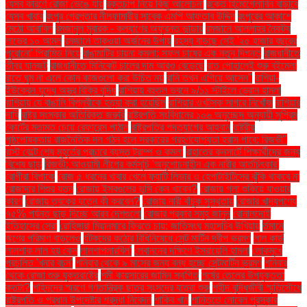
যেসব কারণে রোজা ভেঙে যায়
রক্তচাপ নিয়ে কিছু আলোচনা
রক্তে হিমোগ্লোবিন বাড়াবে
যেসব খাবার
রংপুর গ্রেপ্তার নীলফামারীর সাবেক এমপি আফতাব উদ্দিন
রংপুরের আকাশে
মেঠো আবাবিল
রমজানুল মুবারক - কল্যাণের অফুরন্ত ভান্ডার
রমজানে আল্লাহর নৈকট্য
লাভের ১০ আমল
রমজানে তাকওয়া অর্জনের উপায়
রহস্য বাড়ছে সেই '২৫ হাজার বছরের
পুরোনো' পিরামিড নিয়ে
রাঙামাটির চায়না কমলা: সফল চাষের এক নতুন দিগন্ত
রাজধানীতে
তীব্র যানজট
রাজধানীতে মিনিকেট চালের দাম আরও বেড়েছে
রাত পোহালেই শুরু বইমেলা
রাতে ঘুম না এলে কোন কাজগুলো করা উচিত নয়
রানি তখন এগিয়ে আসেন"
রাশিয়া-
ইউক্রেন যুদ্ধে অস্ত্র বিক্রি বৃদ্ধি
রাশিয়ায় বহুতল ভবনে ৯/১১ স্টাইলে ড্রোন হামলা
রাশিয়ায় যে বাঙালি বিপ্লবীকে হত্যা করা হয়েছিল
রাশিয়ার ওখটস্ক সাগরে নিখোঁজ
রাশিয়ার
দাবি
রাষ্ট্র সংস্কার অতিরিক্ত জরুরি
রাষ্ট্রপতি সংবিধানের ১০৬ অনুচ্ছেদ অনুযায়ী সুপ্রিম
কোর্টের মতামত চেয়ে রেফারেন্স পাঠান
রাষ্ট্রপতির পদত্যাগের আহ্বান
রাষ্ট্রীয়
পৃষ্ঠপোষকতায় রাজনৈতিক দল গঠন হলে সরকারের গ্রহণযোগ্যতা হ্রাস পাবে: রিজভী"
রাস্ট বেল্টে শেষ মুহূর্তের প্রচারে ব্যস্ত ট্রাম্প ও কমলা
রাহাতের কনসার্টে শিক্ষার্থীদের জন্য
বিশেষ ছাড়
রিজভী: আওয়ামী লীগের কর্মসূচি 'অনুশোচনাহীন এক নারীর আর্তচিৎকার'
রোগীরা বিপাকে
রোজ ৫ ধরনের খাবার খেলে ফ্যাটি লিভার ও হেপাটাইটিসের ঝুঁকি থাকবে না
রোজাদার শিশুর যত্ন
রোজায় ইসবগুলের ভুসি কেন খাবেন?
রোজায় গলা শুকিয়ে যাওয়ার
কারণ
রোজায় ত্বকের যত্নে কী করবেন?
রোজায় নারী বাঁচুক সুস্থতায়
রোজার খাদ্যপণ্যে
৭৫% পর্যন্ত ছাড় দিচ্ছে আরব দেশগুলো
রোজার প্রকার সমূহ জানুন
রোনালদোই
ইতিহাসের সেরা
রোহিঙ্গারা মিয়ানমারে ফিরতে চায়: জাতিসংঘ মহাসচিব উখিয়ায়
র্তমানে
ঋণের পরিমাণ বাড়লেও
র্যটকদের কঠোর বিধিনিষেধে সেন্ট মার্টিন দ্বীপ ভ্রমণ
লাল কার্ড
লালশাক লাল হয় কেন
লালশাপলারবিল'
লেবাননের দক্ষিণে ইসরায়েলি হামলা
লোকমুখে
প্রচলিত 'খনার বচন'
শনিবার থেকে ৯ মাসের জন্য বন্ধ হচ্ছে সেন্টমার্টিন ভ্রমণ
শনিবার
থেকে রোজা শুরু যুক্তরাষ্ট্রে
শমী কায়সারের জামিন স্থগিত
শর্ষের তেলের উপযুক্ততা
কতটা?
শহিদদের স্মরণে গণতান্ত্রিক ছাত্র সংসদের যাত্রা শুরু
শহীদ বুদ্ধিজীবী স্মৃতিসৌধে
রাষ্ট্রপতি ও প্রধান উপদেষ্টার শ্রদ্ধা নিবেদন
শাকিব খান
শান্তিতে নোবেল পুরস্কার