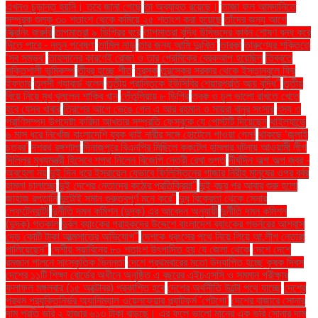
এখনও চূড়ান্ত হয়নি। তবে জানা গেছে
তা অব্যাহত রয়েছে।
তাজা ফল আমদানিতে
সম্পূরক শুল্ক ৩০ শতাংশ থেকে কমিয়ে ২৫ শতাংশ করা হয়েছে
তাঁদের জন্য আগে
স্ক্রিনিং জরুরি
তাপমাত্রা ৯ ডিগ্রির ঘরে
তাপমাত্রা বৃদ্ধি উদ্ভিদের কার্বন শোষণ বন্ধ করে
দিতে পারে - নতুন গবেষণা
তামিল নাড়ু
তার জন্য আমি দুঃখিত'
তারকা
তারুণ্যের শক্তিতে
‘সব সম্ভব’
তাহসানের কারণেই রোজা ও তার প্রেমিকের ব্রেকআপ হয়েছিল
তিব্বতে
শক্তিশালী ভূমিকম্প
তীব্র হচ্ছে শীত
তুরস্ক
তুরস্কের সরকার থেকে ইস্তানবুলে ফ্রি
ইফতার
তুলসী গ্যাবার্ড বলেন
তৃতীয় প্রান্তিকে ইউসিবির শেয়ারপ্রতি আয় বৃদ্ধি"
তৃতীয়
বিয়ে নিয়ে মুখ খুললেন শাকিব খান
তেঁতুলিয়ায় ৮ ডিগ্রি
ত্বক ও চুল ভালো রাখতে খেতে
হবে যেসব খাবার
ত্রিশের আগে ভেঙে গেল এ আর রহমান ও সায়রা বানুর সংসার
ৎস্য ও
প্রাণিসম্পদ উপদেষ্টা ফরিদা আখতার সম্প্রতি ফেসবুকে যে পোস্টটি দিয়েছেন
থাইল্যান্ডে
৬ মাস ধরে নিখোঁজ বাংলাদেশি যুবক থাই নারীর সঙ্গে হোটেলে পাওয়া গেল!
থাকছে ‘জুলাই
চত্বর’
দশরথ রঙ্গশালা
দিনাজপুরে বিএনপির মিছিলে ককটেল হামলার ঘটনায় আওয়ামী লীগ
দিল্লির মুখ্যমন্ত্রী হিসেবে শপথ নিলেন বিজেপি নেত্রী রেখা গুপ্ত
দীর্ঘদিন অল্প অল্প জ্বর -
অবহেলা নয়
দুই দিন ধরে ইসরায়েল যেভাবে ফিলিস্তিনের গাজার নিরীহ মানুষের ওপর বর্বর
হামলা চালাচ্ছে
দুই দেশের নেতাদের কঠোর প্রতিক্রিয়া"
দুই বছর পর আবার শুরু হলো
জাহাজ রপ্তানি
দুটোই সমান গুরুত্বপূর্ণ মনে করে"
দুধ বিক্রেতা থেকে সেনার
লেফটেন্যান্ট!
দুর্নীতি দমন কমিশন (দুদক) এর আবেদন অনুযায়ী
দুর্নীতি দমন কমিশন
(দুদক) গতকাল
দুর্বল ব্যাংকের গ্রাহকদের উদ্দেশে বাংলাদেশ ব্যাংকের গভর্নরের আশ্বাস
দেড় কোটি টাকা আত্মসাতের অভিযোগ"
দেশকে ধ্বংসের পথে নিয়ে গিয়ে আ.লীগ নেতারা
পালিয়েছেন"
দেশীয় সয়াবিনের ৮০ শতাংশ উৎপাদিত হয় যে জেলা থেকে
দেশে দেশে
রমজান পালনে সাংস্কৃতিক ভিন্নতা
দেশে প্রথমবারের মতো উদযাপিত হচ্ছে কৃষক দিবস
দেশের ১১টি শিক্ষা বোর্ডের অধীনে অনুষ্ঠিত এ বছরের এইচএসসি ও সমমান পরীক্ষার
ফলাফল মঙ্গলবার (১৫ অক্টোবর) প্রকাশিত হবে
দেশের অর্থনীতি উল্টো পথে যাচ্ছে
দেশের
প্রথম প্রযুক্তিনির্ভর অ্যানিম্যাল ওয়েলফেয়ার প্ল্যাটফর্ম 'পেটগো'
দেশের বাজারে সোনার
দাম প্রতি ভরি ২ হাজার ৬১৩ টাকা বাড়ছে। এর ফলে ভালো মানের এক ভরি সোনার দাম