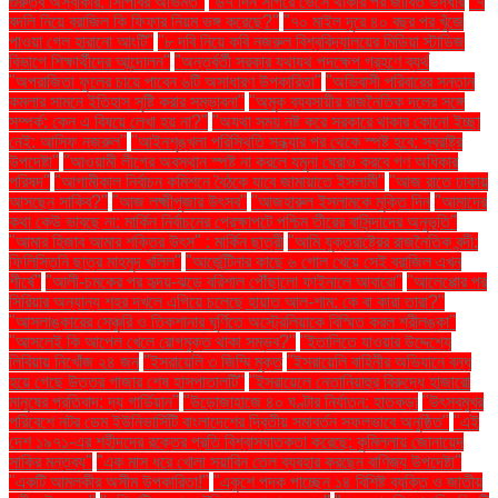
গুরুত্ব অস্বীকার: সিপিবির অভিমত"
"৬৭ দিন সাগরে ভেসে থাকার পর জীবিত উদ্ধার
"৭
বদলি নিয়ে ব্রাজিল কি ফিফার নিয়ম ভঙ্গ করেছে?"
"৭০ মাইল দূরে ৪০ বছর পর খুঁজে
পাওয়া গেল হারানো আংটি"
"৮ দবি নিয়ে কবি নজরুল বিশ্ববিদ্যালয়ের মিডিয়া স্টাডিজ
বিভাগে শিক্ষার্থীদের আন্দোলন"
"অন্তর্বর্তী সরকার যথাযথ পদক্ষেপ গ্রহণে ব্যর্থ
"অপরাজিতা ফুলের চায়ে পাবেন ৬টি অসাধারণ উপকারিতা"
"অভিবাসী পরিবারের সন্তান
কমলার সামনে ইতিহাস সৃষ্টি করার সম্ভাবনা"
"অমুক ব্যবসায়ীর রাজনৈতিক দলের সঙ্গে
সম্পর্ক: কেন এ বিষয়ে লেখা হয় না?"
"অযথা সময় নষ্ট করে সরকারে থাকার কোনো ইচ্ছা
নেই: আসিফ নজরুল"
"আইনশৃঙ্খলা পরিস্থিতি সন্ধ্যার পর থেকে স্পষ্ট হবে: স্বরাষ্ট্র
উপদেষ্টা"
"আওয়ামী লীগের অবস্থান স্পষ্ট না করলে যমুনা ঘেরাও করবে গণ অধিকার
পরিষদ"
"আগামীকাল নির্বাচন কমিশনে বৈঠকে যাবে জামায়াতে ইসলামী"
"আজ রাতে ঢাকায়
আসছেন সাকিব?"
"আজ লক্ষ্মীপূজার উৎসব"
"আজহারুল ইসলামকে মুক্তি দিন
"আমাদের
কথা কেউ ভাবছে না: মার্কিন নির্বাচনের প্রেক্ষাপটে পশ্চিম তীরের বাসিন্দাদের অনুভূতি"
"আমার হিজাব আমার শক্তির উৎস" : মার্কিন ছাত্রী
"আমি যুক্তরাষ্ট্রের রাজনৈতিক বন্দী:
ফিলিস্তিনি ছাত্র মাহমুদ খলিল"
"আর্জেন্টিনার কাছে ৬ গোল খেয়ে সেই ব্রাজিল এখন
শীর্ষে"
"আলী-চমকের পর হৃদয়-ঝড়ে বরিশাল পৌঁছালো ফাইনালে আবারো"
"আলেপ্পোর পর
সিরিয়ার অন্যান্য শহর দখলে এগিয়ে চলেছে হায়াত আল-শাম: কে বা কারা তারা?"
"আসলাঙ্কারের সেঞ্চুরি ও তিকশানার ঘূর্ণিতে অস্ট্রেলিয়াকে বিস্মিত করল শ্রীলঙ্কা"
"আসলেই কি আপেল খেলে রোগমুক্ত থাকা সম্ভব?"
"ইতালিতে যাওয়ার উদ্দেশ্যে
লিবিয়ায় নিখোঁজ ২৪ জন
"ইসরায়েলি ৩ জিম্মি মুক্ত
"ইসরায়েলি বাহিনীর অভিযানে বন্ধ
হয়ে গেছে উত্তর গাজার শেষ হাসপাতালটি"
"ইসরায়েলে নেতানিয়াহুর বিরুদ্ধে হাজারো
মানুষের প্রতিবাদ: দ্য গার্ডিয়ান"
"উড়োজাহাজে ৪০ ঘণ্টার নির্যাতন: হাতকড়া
"উৎসবমুখর
পরিবেশে নটর ডেম ইউনিভার্সিটি বাংলাদেশের দ্বিতীয় সমাবর্তন সফলভাবে অনুষ্ঠিত"
"এই
দেশ ১৯৭১-এর শহীদদের রক্তের প্রতি বিশ্বাসঘাতকতা করেছে: কুমিল্লায় জোনায়েদ
সাকির মন্তব্য"
"এক মাস ধরে খোলা সয়াবিন তেল ব্যবহার করছেন বাণিজ্য উপদেষ্টা"
"একটি আমলকীর অসীম উপকারিতা!"
"একুশে পদক পাচ্ছেন ১৪ বিশিষ্ট ব্যক্তি ও জাতীয়