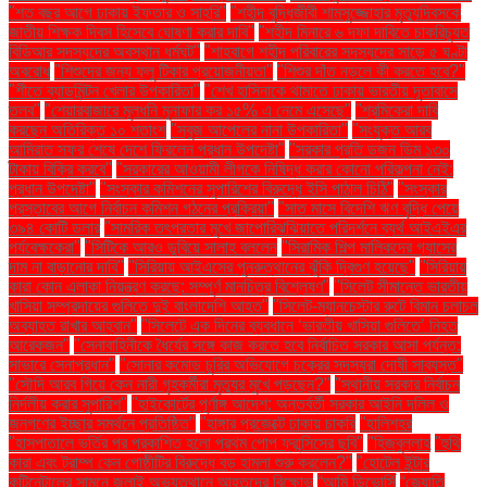
"শত বছর আগে ঢাকায় ইফতার ও সাহ্‌রি"
"শহীদ বুদ্ধিজীবী শামসুজ্জোহার মৃত্যুদিবসকে
জাতীয় শিক্ষক দিবস হিসেবে ঘোষণা করার দাবি"
"শহীদ মিনারে ৬ দফা দাবিতে চাকরিচ্যুত
বিডিআর সদস্যদের অবস্থান ধর্মঘট"
"শাহবাগে শহীদ পরিবারের সদস্যদের সাড়ে ৫ ঘণ্টা
অবরোধ
"শিশুদের জন্য ফ্লু টিকার প্রয়োজনীয়তা"
"শিশুর দাঁত নড়লে কী করতে হবে?"
"শীতে ব্যাডমিন্টন খেলার উপকারিতা"
"শেখ হাসিনাকে থামাতে ঢাকায় ভারতীয় দূতাবাসে
তলব"
"শেয়ারবাজারে মূলধনি মুনাফার কর ১৫% এ নেমে এসেছে"
"শ্রমিকেরা দাবি
করছেন অতিরিক্ত ১০ শতাংশ
"সবুজ আপেলের নানা উপকারিতা"
"সংযুক্ত আরব
আমিরাত সফর শেষে দেশে ফিরলেন প্রধান উপদেষ্টা"
"সরকার প্রতি ডজন ডিম ১৩০
টাকায় বিক্রি করবে"
"সরকারের আওয়ামী লীগকে নিষিদ্ধ করার কোনো পরিকল্পনা নেই:
প্রধান উপদেষ্টা"
"সংস্কার কমিশনের সুপারিশের বিরুদ্ধে ইসি পাঠাল চিঠি"
"সংস্কার
প্রস্তাবের আগে নির্বাচন কমিশন গঠনের প্রক্রিয়া"
"সাত মাসে বিদেশি ঋণ বৃদ্ধি পেয়ে
৩৯৪ কোটি ডলার
"সামরিক তৎপরতার মুখে জাপোরিঝঝিয়াতে পরিদর্শনে ব্যর্থ আইএইএর
পর্যবেক্ষকেরা"
"সিটিকে আরও ডুবিয়ে সালাহ বললেন
"সিরামিক শিল্প মালিকদের গ্যাসের
দাম না বাড়ানোর দাবি"
"সিরিয়ায় আইএসের পুনরুত্থানের ঝুঁকি দ্বিগুণ হয়েছে"
"সিরিয়ায়
কারা কোন এলাকা নিয়ন্ত্রণ করছে: সম্পূর্ণ মানচিত্র বিশ্লেষণ"
"সিলেট সীমান্তে ভারতীয়
খাসিয়া সম্প্রদায়ের গুলিতে দুই বাংলাদেশি আহত"
"সিলেট-ম্যানচেস্টার রুটে বিমান চলাচল
অব্যাহত রাখার আহ্বান"
"সিলেটে এক দিনের ব্যবধানে ‘ভারতীয় খাসিয়া গু‌লিতে’ নিহত
আরেকজন"
"সেনাবাহিনীকে ধৈর্যের সঙ্গে কাজ করতে হবে নির্বাচিত সরকার আসা পর্যন্ত:
সাভারে সেনাপ্রধান"
"সোনার কমোড চুরির অভিযোগে চক্রের সদস্যরা দোষী সাব্যস্ত"
"সৌদি আরব গিয়ে কেন নারী গৃহকর্মীরা মৃত্যুর মুখে পড়ছেন?"
"স্থানীয় সরকার নির্বাচন
নির্দলীয় করার সুপারিশ"
"হাইকোর্টের পূর্ণাঙ্গ আদেশ: অন্তর্বর্তী সরকার আইনি দলিল ও
জনগণের ইচ্ছার সমর্থনে প্রতিষ্ঠিত"
"হাঙ্গার প্রজেক্টে ঢাকায় চাকরি
"হালিশহর
"হাসপাতালে ভর্তির পর প্রকাশিত হলো প্রথম পোপ ফ্রান্সিসের ছবি"
"হিজবুল্লাহ
"হুথি
কারা এবং ট্রাম্প কেন গোষ্ঠীটির বিরুদ্ধে বড় হামলা শুরু করলেন?"
"হোটেল ইন্টার
কন্টিনেন্টালের সামনে জুলাই অভ্যুত্থানে আহতদের বিক্ষোভ
“আমি ডিভোর্সি
“জ্যোতি