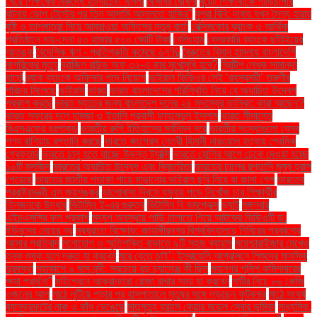
খেয়ে শিক্ষকের বিরুদ্ধে হত্যাচেষ্টা মামলা
বিসিবির ঘোষণা
বুয়েট শিক্ষার্থীকে গাড়িচাপার
ঘটনায় ডোপ টেস্টের পর তিন আসামি আদালতে হাজির"
বুশরা বিবি: দাবায় যখন সৈন্য হারায়
বৃষ্টি ও তাপমাত্রা নিয়ে আবহাওয়া অফিসের নতুন বার্তা
বেক্সিমকোর ব্যাংক ও আর্থিক
প্রতিষ্ঠানে দায়-দেনা ৫০ হাজার ৫০০ কোটি টাকা
বেলিংহাম
বেসরকারি ব্যাংকে ছাঁটাইয়ের
আতঙ্ক
বৈদেশিক ঋণ - প্রতিশ্রুতি কমেছে ৬৭%
বৈরুতের বিমান হামলায় বাংলাদেশি
নাগরিকের মৃত্যু
ব্রাজিল রাউন্ড অফ ৩২-এ কার মুখোমুখি হবে?
ব্রিটিশ লেখক সামান্থা
হার্ভে
ব্র্যাক ব্যাংকে অফিসার পদে নিয়োগ
ভাইরাল ভিডিওর সেই ‘রহস্যময়ী’ তরুণীর
পরিচয় মিলেছে
ভাইরাস
ভারত
ভারত বাংলাদেশের পরিস্থিতি নিয়ে যে অযাচিত উদ্বেগ
প্রকাশ করছে
ভারত ম্যাচের জন্য বাংলাদেশ দলের ২৪ সদস্যের তালিকা: কারা আছেন?
ভারত সফরের দলে হামজা ও ইতালি প্রবাসী ফাহমেদুল ইসলাম
ভারত সীমান্তে
বিএসএফের ধরপাকড়
ভারতীয় রুপি ইতিহাসের সর্বনিম্ন দরে
ভারতীয় সংস্থাগুলো যেসব
পণ্য রাশিয়ায় রপ্তানি করছে
ভারতে কংগ্রেস নেত্রী হিমানী নারওয়াল হত্যায় প্রেমিক
গ্রেফতার
ভারতে চালু হতে যাচ্ছে উড়ন্ত ট্যাক্সি
ভারতে হোলির আগে ঢেকে দেওয়া হচ্ছে
১০টি মসজিদ
ভারতের অযাচিত উদ্বেগ এবং দ্বিচারিতা
ভারতের চালের রপ্তানি মূল্য হ্রাস
পেয়েছে
ভারতের জাতীয় পতাকা পায়ে মাড়ানোর ভাইরাল ছবি নিয়ে যা জানা গেল
ভারতের
পররাষ্ট্রমন্ত্রী এস জয়শঙ্কর
ভালোবাসা দিবসে যমুনায় পড়ে নিখোঁজ চার শিক্ষার্থীর
তিনজনকে উদ্ধার
ভিটামিন ই-এর গুরুত্ব
ভিটামিন বি কমপ্লেক্স
ভ্যাট
মঙ্গলবার
এইচএসসির ফল প্রকাশ
মদ্যপ অবস্থায় গাড়ি চালাতে গিয়ে আটকের ভিডিওটি ড.
ইউনূসের মেয়ের নয়
মধ্যরাতে বিক্ষোভ: জাহাঙ্গীরনগর বিশ্ববিদ্যালয়ে শিবিরের প্রকাশ্যে
আসার প্রতিবাদ
মনোযোগ ও স্মৃতিশক্তি বাড়াতে ৯টি সহজ ব্যায়াম
ময়েশ্চারাইজার মেখেও
ত্বক শুষ্ক হলে দ্রুত যা করবেন
মরে যেতে চাই’: ইসরায়েলি আগ্রাসনে শিশুদের মানসিক
দুরবস্থা
মহাকাশে ৯ মাস বন্দী: সবচেয়ে বড় চ্যালেঞ্জ কী ছিল
মহানগর পুলিশ কমিশনারের
ক্ষমা প্রার্থনা"
মাইগ্রেনে আক্রান্তরা রোজা রাখার সময় যা করবেন
মাটির নিচে ৮৬ কেজি
ওজনের আলু
মাঠে লুটিয়ে পড়ার পর হাসপাতালে মৃত্যুর সঙ্গে লড়ছেন ফুটবলার
মাঠে সংঘর্ষ
ব্যানক্রফটের নাক ও কাঁধ ভেঙেছে
মাতৃমৃত্যু হ্রাসে কেয়ার মডেল সেবার ভূমিকা
মাধ্যমিক.