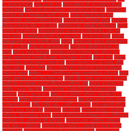
১৯ লাখের মতো মানুষ
প্রায় এক মাস হলো
ফজলে করিমের দুই ছেলের বিদেশ যাওয়ার
ওপর নিষেধাজ্ঞা
ফাঙ্গাস বা ছত্রাকের আক্রমণ রোধের জন্য যা করতে হবে
ফার্মের ডিম না
দেশি ডিম: পুষ্টি ও উপকারিতায় কোনটি এগিয়ে?
ফার্মের মুরগির ডিমের দাম বৃদ্ধি
ফিজিওথেরাপি -গুরুত্বপূর্ণ চিকিৎসা পদ্ধতি
ফিফার বর্ষসেরা ভিনিসিয়ুস জুনিয়র
ফিলিস্তিনি
বন্দীদের মধ্যে কারা মুক্তি পেতে পারে?
ফিলিস্তিনে আল জাজিরার সম্প্রচার বন্ধ
ফুটবলে
গোলটাই থাকে বেশি মনে
ফেইসবুকে ছড়িয়ে পড়া যশোরের ভিডিওটি ছিল ‘যেমন খুশি
তেমন সাজো’
ফেব্রুয়ারিতে বিএনপির মাঠে নামার ঘোষণা
ফের উত্তাল সিরিয়া
ফেলানীর
পরিবারের দায়িত্ব নিলেন উপদেষ্টা আসিফ
ফেসবুক
ফ্যাশনে তাক লাগাতে পুরুষদের মানতে
হবে এই ১০ টিপস
ফ্রিদা এবং তার ব্যথার চিত্র
ফ্লোরিডায় নারীশক্তির মধ্যে সেরা
জায়েদ
ফ্ল্যাট ও ব্যাংক হিসাব জব্দ
বইমেলায় তৌহিদুল ইসলামের ‘বিয়ে বাড়িতে ইয়ে’
বছরের প্রথম দিনেই ‘স্বৈরাচারী অঞ্জনা’ নিয়ে ফিরছেন মনির খান
বন্ধ বহু সড়ক
বরিশালে
চ্যাম্পিয়নদের বরণ জনসমুদ্রের আনন্দ উৎসব
বর্তমানে বায়ুদূষণ এমন এক ভয়াবহ পর্যায়ে
পৌঁছে গেছে যে
বললেন ট্রাম্প
বস্ত্র ও পোশাক খাতে গ্যাসের দাম বাড়ানোর পরিকল্পনা
স্থগিতের আহ্বান
বাকৃবিতে ১২০০ শিক্ষার্থীর অংশগ্রহণে ছাত্রশিবিরের গণইফতার
বাঙালি
জাতির আত্মগৌরবের মহান বিজয় দিবস আজ
বাঙালি নারীর পোশাক এবং ফ্যাশন সচেতনতা
বাঙালি হিন্দু সম্প্রদায়ের অন্যতম ধর্মীয় উৎসব লক্ষ্মীপূজা আজ
বাচ্চাকে খাওয়ানোর সময়
মোবাইল ফোনের বিকল্প কী?
বাজারে এসেছে গিগাবাইটের কৃত্রিম বুদ্ধিমত্তাযুক্ত
মাদারবোর্ড
বাজারে খেজুরের দাম ১
বাজারে নতুন স্টাইলিশ স্মার্টফোন ইনফিনিক্স হট ৫০
প্রো প্লাস
বাণিজ্য উপদেষ্টা শেখ বশিরউদ্দীন বলেছেন
বাবা-মায়ের অনুমতি ছাড়া ফেসবুক
ব্যবহার করা যাবে না
বার্ষিক সর্বোচ্চ বেতন ১ কোটি ৭ লাখ টাকা"
বাংলা একাডেমি সাহিত্য
পুরস্কার ২০২৪ পাচ্ছেন যাঁরা
বাংলা নিউজ
বাংলা সিনেমা
বাংলাদেশ জামায়াতে ইসলামের
আমির ডা. শফিকুর রহমান বলেছেন
বাংলাদেশ টেলিযোগাযোগ নিয়ন্ত্রণ কমিশন (বিটিআরসি)
চেয়ারম্যান মো. এমদাদ উল বারী জানিয়েছেন
বাংলাদেশ থেকে গার্মেন্টসের অর্ডার চলে
যাচ্ছে ভারত ও পাকিস্তানে
বাংলাদেশ ব্যাংক সরকারি ও বেসরকারি সব ব্যাংক শাখাকে
নির্দেশ দিয়েছে
বাংলাদেশ ভারতের কাছে তীব্র প্রতিবাদ জানিয়েছে
বাংলাদেশ সরকার