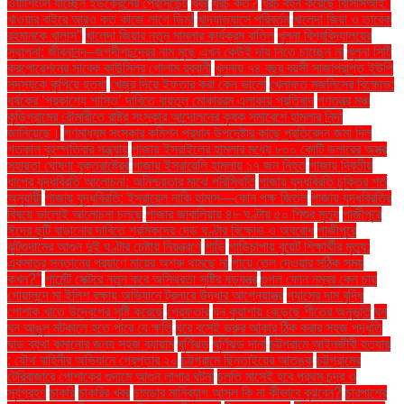
ওয়াশিংটন যাচ্ছেন ইউক্রেনের প্রেসিডেন্ট
খবর
খরচ কত?
খরচ বহন করেছে বিসিসিআই"
খাওয়ার বাইরে আরও কত কাজে লাগে ডিম!
খাদ্যাভ্যাসে পরিবর্তন
খালেদা জিয়া ও তারেক
রহমানকে খালাস''
খালেদা জিয়ার নতুন মামলার কার্যক্রম বাতিল
খুলনা বিশ্ববিদ্যালয়ের
স্থাপনা: জীবনানন্দ–জগদীশচন্দ্রের নাম মুছে এখন কেউই দায় নিতে চাচ্ছেন না
খুলনা সিটি
করপোরেশনের সাবেক কাউন্সিলর গোলাম রব্বানী
খুলনায় ৭৪ বছর বয়সী সাজাপ্রাপ্ত ইউপি
সদস্যকে কুপিয়ে হত্যা
খেজুর দিয়ে ইফতার করা কেন ভালো
খেলাফত মজলিসের বিক্ষোভ:
ধর্ষকের ‘প্রকাশ্যে শাস্তি’ দাবিতে বায়তুল মোকাররম এলাকায় প্রতিবাদ
গণতন্ত্র মঞ্চ
কুড়িগ্রামের রৌমারীতে রাষ্ট্র সংস্কার আন্দোলনের কৃষক সমাবেশে হামলার নিন্দা
জানিয়েছে।
গণমাধ্যম সংস্কার কমিশন প্রধান উপদেষ্টার কাছে প্রতিবেদন জমা দিল
গতকাল বৃহস্পতিবার সন্ধ্যায়
গাজায় ইসরাইলের হামলার মধ্যে ৮০০ কোটি ডলারের অস্ত্র
সহায়তা ঘোষণা যুক্তরাষ্ট্রের
গাজায় ইসরায়েলি হামলায় ১৭ জন নিহত
গাজায় দ্বিতীয়
ধাপের যুদ্ধবিরতি আলোচনা: অনিশ্চয়তার মাঝে পরিস্থিতি
গাজায় যুদ্ধবিরতি চুক্তির শর্ত
অনুযায়ী
গাজায় যুদ্ধবিরতি: ইসরায়েল নাকি হামাস—কোন পক্ষ জিতল
গাজায় যুদ্ধবিরতির
বিষয়ে ভালোই আলোচনা চলছে
গাজার জাবালিয়ায় ৪৮ ঘণ্টায় ৫০ শিশুর মৃত্যু
গাজীপুরে
ঈদের ছুটি বাড়ানোর দাবিতে শ্রমিকদের দেড় ঘণ্টার বিক্ষোভ ও অবরোধ
গাজীপুরে
ঝুটগুদামের আগুন দুই ঘণ্টার চেষ্টায় নিয়ন্ত্রণে
গাড়ি
গাড়িচাপায় বুয়েট শিক্ষার্থীর মৃত্যু:
একমাত্র সন্তানের প্রয়াণে মায়ের অশ্রু থামছে না
গায়ে তেল দেওয়ার সঠিক সময়
কখন?"
গার্মেন্ট সেক্টরে নতুন করে অস্থিরতা সৃষ্টির ষড়যন্ত্র
গুগল ফোন নম্বর কেন চায়
গোয়ালন্দে মা ইলিশ রক্ষায় অভিযানে ট্রলারে উদ্ধার আগ্নেয়াস্ত্র
গ্যাসের দাম বৃদ্ধি
পোশাক খাতে উদ্বেগের সৃষ্টি করেছে
গ্রেফতার
ঘন কুয়াশায় বেড়েছে শীতের অনুভূতি
ঘন
ঘন আঙুল মটকালে হতে পারে যে ক্ষতি
ঘরে বসেই ভ্রুর আকার ঠিক করার সহজ পদ্ধতি
ঘাড় ব্যথা কমানোর জন্য সহজ ব্যায়াম
ঘূর্ণিঝড়
ঘূর্ণিঝড় দানা
চট্টগ্রামে আইনজীবী হত্যায়
: যৌথ বাহিনীর অভিযানে গ্রেপ্তার ২০
চট্টগ্রামে ছিনতাইয়ের আতঙ্ক
চট্টগ্রামের
টেরিবাজারে পোশাকের গুদামে আগুন লাগার ঘটনা
চলতি মাসেই হবে প্রথম চন্দ্র ও
সূর্যগ্রহণ
চাকরি
চাকরির খবর
চামড়ার মানিব্যাগ আসল কি না কীভাবে বুঝবেন?
চারপাশের