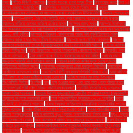
কমবে
টঙ্গীতে বিজিবি মোতায়েন
টমেটো সতেজ রাখার সহজ টিপস
টাইফয়েড জ্বর:
টানা ১৫
মাসের ভয়াবহ সংঘর্ষের পর
টিউলিপসহ ৭ জনের ব্যাংক হিসাব তলব
টেকসই
বিশ্ববিদ্যালয়ের তালিকায় বাংলাদেশের সেরা ড্যাফোডিল ইউনিভার্সিটি
টেসলার শেয়ারে বড়
ধাক্কা
ট্রাম্প–মাস্ক: ‘ইউএসএআইডি বন্ধ করা আমাদের শত্রুদের জন্য উপহার
ট্রাম্পের ঘাঁটিতে জনমত জরিপে এগিয়ে কমলা
ট্রাম্পের জন্য সুখবর
ট্রাম্পের নির্দেশনায়
গত শুক্রবার ভয়েস অব আমেরিকার মূল প্রতিষ্ঠান
ট্রাম্পের নির্দেশে ভয়েস অব আমেরিকার
১৩০০ কর্মী ছুটিতে
ট্রাম্পের পরিকল্পনা মোকাবেলায় আরব শীর্ষ কূটনীতিকদের বৈঠক
ট্রাম্পের ভাষণে কংগ্রেসে তীব্র উত্তেজনা
ট্রাম্পের সঙ্গে মোদির ফোনালাপ
ট্রাম্পের
স্বাক্ষরে সেনাবাহিনী থেকে ট্রান্সজেন্ডারদের বাদ দেওয়ার নির্বাহী আদেশ
ট্রেনের অগ্রিম
টিকিট বিক্রি শুরু
ট্রেন্ডি ডিজাইনে 'সারা'র শীতকালীন পোশাকের সংগ্রহ
ঠাকুরগাঁও শহর
থেকে অপহৃত হন
ঠান্ডা-কাশি থেকে বাঁচতে বাইকারদের যা করা উচিত
ডলারের দাম না
বাড়লেও প্রবাসী আয় যেভাবে বাড়ছে
ডলারের বিপরীতে রুপির মূল্য নেমে এসেছে
ইতিহাসের সর্বনিম্ন স্তরে
ডাইনোসর পুনরুদ্ধারের চেষ্টা করছেন বিজ্ঞানীরা
ডায়াবেটিস
রোগীদের আতঙ্কের কারণ
ডায়াবেটিস রোগীদের জন্য উপকারী সজনে ডাঁটা
ডায়াবেটিসের
৪টি লক্ষণ যা কেবল নারীদের মধ্যে দেখা যায়
ডালিম খাওয়ার অসংখ্য উপকারিতা
ডিএসসিসি নির্বাচন
ডিপসিক
ডেঙ্গু
ডেঙ্গু হওয়ার কারণ এবং তার হাত থেকে বাঁচার উপায়
ডেভেলপমেন্ট পার্টি পেল নির্বাচন কমিশনের নিবন্ধন"
ডেসটিনি-ইভ্যালি সহ এমএলএম
ব্যবসা নিয়ে সতর্কবার্তা
ডোনাল্ড ট্রাম্প যুক্তরাষ্ট্রের কেন্দ্রীয় গোয়েন্দা সংস্থা (এফবিআই)
ড্রোনের মাধ্যমে নজরদারি চলছে
ঢাকা আন্তর্জাতিক ম্যারাথন-২০২৫ অনুষ্ঠিত
ঢাকায়
ছিনতাই ও ডাকাতির প্রবণতা
ঢাকায় নিযুক্ত জাতিসংঘের আবাসিক সমন্বয়কারী গোয়েন
লুইস বলেছেন
ঢাকায় হাঁটার গতি এখন গাড়ির চেয়েও বেশি''
ঢাকার পাইকারি বাজার'
ঢাকার
বাতাস ‘অস্বাস্থ্যকর’
ঢাবি উপাচার্যের দুঃখ প্রকাশ অনাকাঙ্ক্ষিত ঘটনার জন্য
তবুও শ্রোতা
হীন বাংলাদেশ বেতার”
তবে আমরাও পরাজিত হব: মাহমুদুর রহমান মান্না"
তরুণ ট্রাম্পের
চরিত্রে দুর্দান্ত স্ট্যান
তরুণ-তরুণীদের অঙ্গ-প্রত্যঙ্গের ক্ষতির প্রবণতা বৃদ্ধি করছে
অ্যালকোহল
তরুণদের নতুন রাজনৈতিক দলের প্রতিষ্ঠাকালীন কমিটির সদস্য সংখ্যা