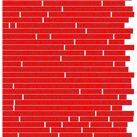
হবে ১ লাখ ৫৩ হাজার টাকা
দেশের বিভিন্ন স্থানে ভূমিকম্প অনুভূত
দেশের সবচেয়ে
দারিদ্র্যপ্রবণ বিভাগ হিসেবে পরিচিত ছিল
দৈনিক রেকর্ড সংখ্যক বাংলাদেশিকে ভিসা দিচ্ছে
সৌদি আরব
দোকানের ভবিষ্যৎ
দৌলতদিয়ায় ৭৩ হাজার টাকায় বিক্রি হলো
দ্বিতীয় পুত্রের
মা হলেন অভিনেত্রী প্রসূন
দ্য ইউএস এজেন্সি ফর গ্লোবাল মিডিয়া (ইউএসএজিএম)
ধর্ষণ
ধান
ধান উপদেষ্টা শফিকুল আলম জানিয়েছেন
নটর ডেম ইউনিভার্সিটি বাংলাদেশ
(এনডিইউবি)-এর দ্বিতীয় সমাবর্তন অনুষ্ঠিত হয়েছে আজ
নতুন টাকায় আর থাকবে না শেখ
মুজিবুর রহমানের ছবি।
নতুন দল
নতুন দলে গণ অধিকার পরিষদের ২০ নেতা
নতুন দলের
আত্মপ্রকাশে নেতাদের বড় জমায়েত নিয়ে উদ্বেগ
নতুন প্যাকেজ ঘোষণা
নতুন বছরে
হোয়াটসঅ্যাপের নতুন ফিচারগুলির উপহার
নতুন বাণিজ্য যুদ্ধের মুখোমুখি যুক্তরাষ্ট্র ও চীন
নতুন রাজনৈতিক শক্তির উদ্ভব: রাজনীতিতে নানা গুঞ্জন
নতুন স্বপ্ন
নয়াদিল্লি শেখ
হাসিনার ভারতে থাকার মেয়াদ বাড়িয়েছে
নরসিংদীর চরাঞ্চলে দুই পক্ষের সংঘর্ষে গুলিবিদ্ধ
হয়ে নিহত ২
নাইকো দুর্নীতি মামলায় খালেদা জিয়া সহ সকল আসামির খালাস
নাগরিক
ঐক্যের সভাপতি মাহমুদুর রহমান মান্না সম্প্রতি আওয়ামী লীগকে ভোটে আনার বিষয়ে
চলমান আলোচনা নিয়ে মন্তব্য করেছেন।
নাজমুলের চোখ এখন বিপিএল থেকে সরে গেছে
নাটোরে আজ শুক্রবার দুপুরে জুমার নামাজ পড়ে বাড়ি ফেরার পথে যুবলীগের নেতা আবদুর
রাজ্জাক
নাফ নদী থেকে ধরা পড়া চার জেলেকে পাঁচ দিনেও ফেরত দেয়নি আরাকান আর্মি"
নায়ক মান্নার জীবনী নিয়ে সিনেমা বানানোর পরিকল্পনা
নাহিদ ইসলামে
নিকগঞ্জে এমআরআই
যন্ত্র দুটি বন্ধ
নিজে গাড়ি চালিয়ে মাকে হাসপাতালে নিয়ে গেলেন তারেক রহমান
নিজে
নাচলেন
নির্বাচন দেওয়ার আগে সংস্কার সম্পন্ন করতে হবে: ইসলামী আন্দোলনের নায়েবে
আমির"
নির্বাচন প্রসঙ্গে ধূম্রজাল সৃষ্টি করেছে 'সংক্ষিপ্ত' ও 'বৃহৎ সংস্কার'
নির্বাচন
বিলম্বিত করার চেষ্টা জনগণ সহ্য করবে না: নজরুল ইসলাম খান
নির্বাচন বিলম্বিত করার যে
চেষ্টা চলছে
নির্বাচনে বিলম্ব মানবে না বিএনপি
নির্বাহী
নিষিদ্ধ করল ইসিবি
নিষ্পত্তির জন্য
২০ হাজার মামলা অপেক্ষমাণ
নিহত ৫৯"
নিহত অন্তত ৩৬
নীলা ইসরাফিল
নেইমারের
সঙ্গে আল হিলালের চুক্তি বাতিল
ন্যাশনাল জিওগ্রাফি
পঞ্চগড়ে তাপমাত্রা ১০ ডিগ্রি
সেলসিয়াস
পড়াশোনায় অমনোযোগিতা
পড়াশোনার চাপ বাড়ছে
পদত্যাগ করলেন উপদেষ্টা