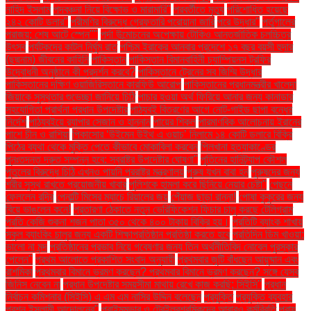
নাহিদ ইসলাম
পদবঞ্চনা নিয়ে বিক্ষোভ ও মারামারি"
পরবর্তীতে মৃত্যু
পরিশোধিত হয়েছে
২৪২ কোটি ডলার"
পরীমণির বিরুদ্ধে গ্রেফতারি পরোয়ানা জারি
পরে উদ্ধার"
পর্তুগালের
পরাজয়; শেষ আটে স্পেন""
পর্দা উন্মোচনের অপেক্ষায় টোকিও আন্তর্জাতিক চলচ্চিত্র
উৎসব
পর্যটকদের কাটল নির্ঘুম রাত
পশ্চিম ইরাকের আনবার প্রদেশে ১৭ বছর বয়সী হুদার
(ছদ্মনাম) জীবনের কাহিনি
পাকিস্তান
পাকিস্তান বিমানবাহিনী চ্যাম্পিয়নস ট্রফির
উদ্বোধনী অনুষ্ঠানে কী প্রদর্শন করবে?
পাকিস্তানে ট্রেনের সব জিম্মি উদ্ধার
পাকিস্তানের দক্ষিণ ওয়াজিরিস্তানে কারফিউ আরোপ
পাকিস্তানের প্রধানমন্ত্রীর খালেদা
জিয়াকে সুস্থতার শুভেচ্ছা জানিয়ে চিঠি
পাচার হওয়া অর্থ ফিরিয়ে আনার জন্য কানাডার
সহযোগিতা প্রার্থনা প্রধান উপদেষ্টার
পাঠ্যবই বিতরণের আগে নোট-গাইড ছাপা বন্ধের
নির্দেশ
পাঠ্যবইয়ে র‍্যাপার সেজান ও হান্নান
পায়ের শিকল
পারমাণবিক আলোচনায় ইরানের
পাশে চীন ও রাশিয়া
পিকাসোর ‘উইমেন উইথ এ ওয়াচ’ নিলামে ১৪ কোটি ডলারে বিক্রি
পিঠের ব্যথা থেকে মুক্তি পেতে কীভাবে মোকাবিলা করবেন
পিলখানা হত্যাকাণ্ডের
পুনঃতদন্ত দ্রুত সম্পন্ন হবে: স্বরাষ্ট্র উপদেষ্টার ঘোষণা"
পুতিনের হানিট্র্যাপ কৌশল
পুতুলের বিরুদ্ধে চিঠি এখনও পায়নি পররাষ্ট্র মন্ত্রণালয়
পুরুষ যখন বাবা হন
পুরুষদের জন্য
শরীর সুস্থ রাখতে প্রয়োজনীয় খাবার
পুলিশকে হামলা করে ছিনিয়ে নেয়ার চেষ্টা"
পেছনে
ফেললেন রদ্রি
পেনাল্টি মিসের ম্যাচে রিয়ালের জয়
পেঁয়াজ ছাড়া রান্না!
পোষা কুকুরের জন্য
বিয়ে ভাঙলেন কনে!
প্রতারণা ঠেকাতে নতুন ভেরিফিকেশন ফিচার চালু করছে টেলিগ্রাম
প্রতি কেজি শুকনা শজন পাতা ৩৫০ থেকে ৪০০ টাকায় বিক্রি হয়।
প্রতিটি ব্যাংক শাখায়
স্কুল ব্যাংকিং চালুর জন্য একটি শিক্ষাপ্রতিষ্ঠান প্রতিষ্ঠা করতে হবে
প্রতিদিন ডিম খাওয়া:
ভালো না মন্দ
প্রতিষ্ঠানের প্রভাব নিয়ে গবেষণার জন্য তিন অর্থনীতিবিদ নোবেল পুরস্কার
পেলেন"
প্রথম আলোতে প্রকাশিত সংবাদ অনুযায়ী
প্রথমবার জুটি বাঁধছেন আয়ুষ্মান এবং
রাশমিকা
প্রথমবার বিমানে ভ্রমণ করছেন? প্রথমবার বিমানে ভ্রমণ করছেন? সঙ্গে যেসব
জিনিস নেবেন না
প্রধান উপদেষ্টার সময়সীমা মাথায় রেখে কাজ করছি: সিইসি"
প্রধান
নির্বাচন কমিশনার (সিইসি) এ এম এম নাসির উদ্দিন বলেছেন
প্রযুক্তি
প্রযুক্তি ব্যবহার
প্রশ্ন ইসলামী আন্দোলনের"
প্রাইমমুভার ও ট্রেইলরশ্রমিকদের আবারও কর্মবিরতি
প্রায়