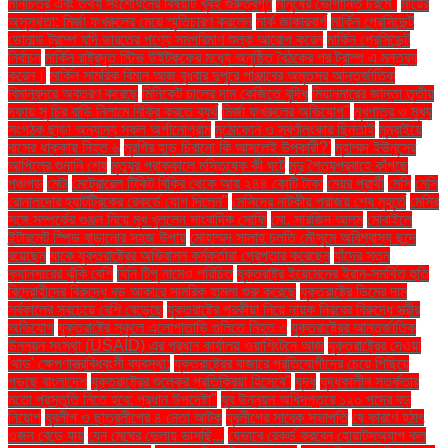
মানচিত্র এবং তথ্য সংশোধনের বিষয়টি খুবই গুরুত্বপূর্ণ
মানুষের ভোগান্তি চরমে"
মায়ের
অসুস্থতা: মির্জা ফখরুলের মেয়ে স্মৃতিচারণ করলেন
মার্ক জাকারবার্গ
মার্কিন প্রেসিডেন্ট
ডোনাল্ড ট্রাম্প যদি ভারতের পণ্যে সমপরিমাণ শুল্ক আরোপ করেন
মার্কিন প্রেসিডেন্ট
নির্বাচন
মার্কিন রাষ্ট্রদূত স্টিভ উইটকফের মধ্যে অনুষ্ঠিত বৈঠকের পর ট্রাম্প এ মন্তব্য
করেন।
মার্কিন সামরিক বিমান আজ বুধবার দুপুরে পাঞ্জাবের অমৃতসর আন্তর্জাতিক
বিমানবন্দরে অবতরণ করেছে
মিনিকেট চালের দাম কেজিতে বৃদ্ধি
মিয়ানমারের জান্তা তৃতীয়
দফায় সু চির বাড়ি নিলামে বিক্রি করতে ব্যর্থ
মির্জা ফখরুলের অভিযোগ"
মুখপাত্র ও মুখ্য
সংগঠক ছাড়া অন্যান্য সকল অর্গানোগ্রাম
মুঠোফোন ও স্বর্ণালংকার ছিনতাই
মুম্বাইয়ে
বাসের ধাক্কায় নিহত ৬
মুরগির হাড় চিবানো কি আসলেই উপকারী?'
মুহাম্মদ ইউনূসের
আপিলের শুনানি শেষ
মৃত্যুর প্রাক্কালে মস্তিষ্কে কী ঘটে
মৃদু শৈত্যপ্রবাহে কাঁপছে
পঞ্চগড়
মেটা
মেট্রোরেল টিকিট বিক্রি থেকে আয় ২৪৪ কোটি টাকা
মেয়র প্রার্থী
মেসি
মেসি
রোনালদোর হ্যাটট্রিকের রেকর্ডে যোগ দিলেন"
মেসিদের নাটকীয় পরাজয় শেষ মুহূর্তে
মেসির
সঙ্গে সম্পর্কের গুঞ্জন নিয়ে মুখ খুললেন সাংবাদিক সোফি
মো. সারজিদ আলম
মোবাইলে
ইন্টারনেট স্পিড বাড়ানোর সহজ উপায়
মোহাম্মদ সালাহ চলতি মৌসুমে অবিশ্বাস্য ছন্দে
রয়েছেন
যাকে যুক্তরাষ্ট্রের অভিবাসন কর্মকর্তারা গ্রেপ্তার করেছেন
যাঁদের স্তন
ক্যানসারের ঝুঁকি বেশি
যিনি টিপু নামেও পরিচিত
যুক্তরাষ্ট্র ইয়েমেনের ইরান-সমর্থিত হুতি
বিদ্রোহীদের বিরুদ্ধে বড় আকারে সামরিক হামলা শুরু করেছে
যুক্তরাষ্ট্রে ডিমের দাম
সর্বকালের সবচেয়ে বেশি বেড়েছে
যুক্তরাষ্ট্রে পরকীয়া নিয়ে নায়ক নিরবের বিরুদ্ধে স্ত্রীর
অভিযোগ
যুক্তরাষ্ট্রে স্কুলে এলোপাতাড়ি গুলিতে নিহত ৩
যুক্তরাষ্ট্রের আন্তর্জাতিক
উন্নয়ন সংস্থা (USAID) এর প্রধান কার্যালয় ওয়াশিংটনে আজ
যুক্তরাষ্ট্রের দেওয়া
'থাড' ক্ষেপণাস্ত্রবিধ্বংসী ব্যবস্থা:
যুক্তরাষ্ট্রের বাজারে প্রতিযোগীদের চেয়ে পিছিয়ে
পড়ছে বাংলাদেশ
যুক্তরাষ্ট্রের শুল্কের প্রতিক্রিয়া হিসেবে"
যুদ্ধ
যুদ্ধকালীন সতর্কতার
মতো প্রস্তুতি নিতে হবে: প্রধান উপদেষ্টা"
যুব উন্নয়ন অধিদপ্তরে ১২০ পদের বড়
নিয়োগ
যুবলীগ ও ছাত্রলীগের ৪ নেতা আটক
যুবলীগের সাবেক সভাপতি
যে কারণে হঠাৎ
ওজন বেড়ে যায়
যেন মেঘের ভেলায় ভাসছি...
যেভাবে রেকর্ড করবেন হোয়াটসঅ্যাপ কল