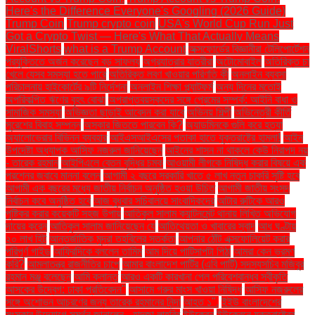
Here's the Difference Everyone's Googling (2026 Guide)
Trump Coin
Trump crypto coin
USA's World Cup Run Just
Got a Crypto Twist — Here's What That Actually Means
ViralShorts
what is a Trump Account
অক্সফোর্ডের বিজ্ঞানীরা টেলিপোর্টেশন
প্রযুক্তিতে অর্জন করেছেন বড় সাফল্য
অগ্রযাত্রার যাত্রীরা
অটোমোবাইল
অতিরিক্ত চা
খেলে যেসব সমস্যা হতে পারে
অতিরিক্ত লবণ খাওয়ার পরিণতি কী
অনলাইন ব্যবসা
পরিচালনায় হাইকোর্টের ৯টি নির্দেশনা
অনলাইন শিক্ষা প্ল্যাটফর্ম
অন্য দিনের মতোই
অপরিকল্পিত ঋণের বৃহৎ বোঝা
অপ্রাপ্তবয়স্কদের সঙ্গে প্রেমের সম্পর্ক: আইনি বাধা ও
সামাজিক সমস্যা
অভিজ্ঞতা ছাড়াই আবেদন করা যাবে
অভিনয় শিল্পী
অভিনেত্রী কীর্তি
সুরেশের বিবাহ সম্পন্ন
অস্কার জিততে পারবেন কি?
অ্যাডমিনকে গুলি করে হত্যা
অ্যালোভেরার বিভিন্ন ব্যবহার
আইএসআইএসের পতাকা হাতে যুক্তরাষ্ট্রে হামলা!
আইন
উপদেষ্টা অধ্যাপক আসিফ নজরুল জানিয়েছেন
আইনের শাসন না থাকলে কেউ নিরাপদ নয়
- তারেক রহমান
আইপিএলে বেতন বৃদ্ধির চমক
আওয়ামী লীগকে নিষিদ্ধ করার বিষয়ে এক
প্রশ্নের জবাবে মান্না বলেন
আগামী ২ বছরে সরকারি খাতে ৫ লাখ নতুন চাকরি সৃষ্টি হবে
আগামী এক বছরের মধ্যে জাতীয় নির্বাচন অনুষ্ঠিত হওয়া উচিত
আগামী জাতীয় সংসদ
নির্বাচন কবে অনুষ্ঠিত হবে
আজ বুধবার সচিবালয়ে সাংবাদিকদের
আটার রুটিকে আরও
পুষ্টিকর করার কয়েকটি সহজ উপায়
আতিকুল সালাম ক্যান্টনমেন্ট থানায় লিখিত অভিযোগ
দায়ের করেন
আতিকুল সালাম জানিয়েছেন যে
আতিথেয়তা ও খাবারের স্বাদ
আধ ঘণ্টায়
২০ লাখ হিট
আন্তর্জাতিক মুদ্রা তহবিলের সতর্কতা
আপনার ঠোঁট এক্সফোলিয়েট করার
পরিপূর্ণ গাইড
আফ্রিদিকে বললেন তামিম
আম দিয়ে পাটিসাপটা পিঠা
আমরা কেন ভ্রমণ
করি?
আমলাতন্ত্র রাজনীতির চাপে
আমার বাংলাদেশ পার্টির (এবি পার্টি) সদস্যসচিব মজিবুর
রহমান মঞ্জু বলেছেন
আমি ক্লান্ত
আরও একটি কারখানা পেল পরিবেশবান্ধব স্বীকৃতি
আসকের উদ্বেগ: ঢাকা প্রতিবেদন"
আসামে গরুর মাংস খাওয়া নিষিদ্ধ
আসিফ নজরুলের
সঙ্গে অশোভন আচরণের জন্য তারেক রহমানের নিন্দা
আহত ১".
ইইউ বাংলাদেশের
সংস্কার উদ্যোগে সমর্থন জানালেন - হাদজা লাহবিব
ইউক্রেন
ইউক্রেনে যুক্তরাষ্ট্রের