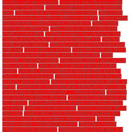
দিয়ে পুলিশে সোপর্দ করল ছাত্র-জনতা"
"নানা পদক্ষেপ সত্ত্বেও চীনের তরুণ-তরুণীরা
বিয়ের প্রতি আগ্রহ হারাচ্ছে"
"নিভৃতপল্লির নারীদের তৈরি জুতা পাচ্ছে আন্তর্জাতিক
বাজারে"
"নির্বাচন নিয়ে বিতর্ক করছে একটি রাজনৈতিক দল: রিজভী"
"নির্বাচনের তারিখ
রাজনৈতিক দলগুলোর চাওয়ার ভিত্তিতে নির্ধারিত হবে: প্রেস সচিব"
"নির্বাচনের সময়সীমা
নির্ধারণ করবে সরকার ও রাজনৈতিক দলগুলো: জাতিসংঘের দূত"
"নির্বাচিত সরকারই
সর্বোত্তম সরকার: মির্জা ফখরুল"
"নিষিদ্ধ ঘোষণার পর ভোরবেলায় ঢাকার রাস্তায়
ছাত্রলীগের নেতাদের মিছিল"
"নেতানিয়াহু যুক্তরাজ্যে ঢুকলে গ্রেপ্তার হতে পারেন
"নোয়াখালী জেলা বিএনপির নতুন পাঁচ সদস্যের আহ্বায়ক কমিটি গঠন"
"পদ্মার পাড়ে
অস্থায়ী হাটে ইলিশ বেচাকেনা"''
"পাকিস্তান থেকে বাংলাদেশে আসার পর রুনা লায়লার
সম্মুখীন বাধার"
"পাগলা মসজিদে এক বস্তা চিঠি:
"পাবনার শুঁটকি রপ্তানি হচ্ছে বিদেশে"
"পুতিনের নতুন ধরনের আরও শক্তিশালী ক্ষেপণাস্ত্র ব্যবহারের হুমকি"
"পৃথিবীর
অভ্যন্তরীণ কেন্দ্রের আকৃতি বদলাচ্ছে"
"প্রধান উপদেষ্টা: সরকার এ বছরের শেষ নাগাদ
নির্বাচন আয়োজন করবে"
"প্রবল ঘূর্ণিঝড় 'দানা' আসন্ন: বাংলাদেশের জন্য ঝুঁকির
পর্যবেক্ষণ"
"প্রেস সচিব: সচিবালয়ে সাংবাদিকদের প্রবেশাধিকার সীমিত করা হয়েছে"
"ফিফা ও খেলোয়াড়-ক্লাবের সংঘাত
"ফ্যাসিবাদের পক্ষে লিখতে ব্যবহৃত কলম ভেঙে
দেওয়া হবে: হাসনাত আবদুল্লাহ"
"বইমেলায় ‘মবের’ মতো উসকানিমূলক পরিস্থিতি কেন
সৃষ্টি হলো
"বঙ্গোপসাগরে মাছ ধরার সময় মিয়ানমারের নৌবাহিনীর হাতে আটক ৫৬ জেলে"
"বছরের পর বছর মনে রাখা হবে তোমার অর্জন" – মুশফিককে নিয়ে তামিম
"বরিশাল শিক্ষা
বোর্ডে পাসের হার এবং জিপিএ-৫ বৃদ্ধির খবর"
"বাজারে উন্মোচন হলো সিটি গ্রুপের নতুন
পণ্য ‘টুটি টুইস্ট’"
"বাজেটে অর্থনৈতিক পুনরুদ্ধারে গুরুত্ব দেওয়ার আহ্বান সিপিডির"
"বাবা কারাগারে
"বায়ুদূষণে বিশ্বের পঞ্চম স্থানে ঢাকা
"বাংলাদেশ ডেভেলপমেন্ট পার্টি পেল
নিবন্ধন সনদ"
"বাংলাদেশ ব্যাংক: ব্যাংকে সাইবার আক্রমণের আশঙ্কাজনক বৃদ্ধি"
"বাংলাদেশে আওয়ামী লীগের অপ্রাসঙ্গিকতা: হাসনাত আবদুল্লাহ"
"বাংলাদেশের
পাঠ্যবইতে মানচিত্র ও তথ্য বিষয়ে চীনের আপত্তি"
"বিচারক ট্রাম্প প্রশাসনের
গণবরখাস্তের নির্দেশনা আটকে দিলেন"
"বিটিআরসি স্টারলিংক নিয়ে কাজ করছে: ইলন