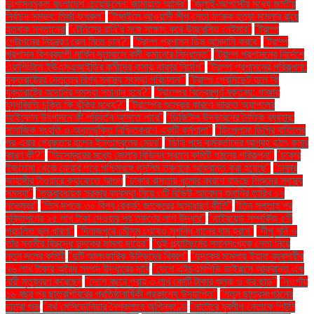
দুঃশাসনমুক্ত বাংলাদেশ চেয়েছিলেন: জামায়াত আমির"
"জুলাই-আগস্টের মধ্যে জাতীয়
নির্বাচন সম্ভব: মির্জা ফখরুল"
"টাঙ্গাইলে আওয়ামী লীগ নেতা ফারুক হত্যা মামলার রায়ে
হতবাক সন্তানেরা
"টেনিসের রানি’র সঙ্গে সাক্ষাৎ করে উচ্ছ্বসিত নেইমার"
"ট্রাম্প
পেন্টাগনের নিয়ন্ত্রণ কেন নিতে চান?"
"ট্রাম্প প্রশাসন ডিম আমদানি করবে"
"ট্রাম্প
প্রশাসন বিশ্বব্যাপী মার্কিন দূতাবাসে কর্মী কমানোর সিদ্ধান্ত"
"ট্রাম্প প্রশাসনের নির্দেশে
ওয়াশিংটনে ইউএসএআইডির কর্মীদের বাসায় থাকার নির্দেশ"
"ট্রাম্প প্রশাসনের পরিকল্পনা:
যুক্তরাষ্ট্রের নেতৃত্বে বিশ্ব স্বাস্থ্য সংস্থা পরিচালনা"
"ট্রাম্প প্রেসিডেন্ট হলে কি
যুক্তরাষ্ট্রে আদানির সমস্যা সমাধান হবে?"
"ট্রাম্পের বিদ্বেষপূর্ণ বক্তব্য: গাজায়
যুদ্ধবিরতি চুক্তি কি ঝুঁকির মধ্যে?"
"ট্রাম্পের শুল্কের কারণে ভারতে অ্যাপলের
আইফোন উৎপাদনে কী পরিবর্তন আসতে পারে"
"ডিজিটাল উদ্ভাবনের নৈতিক ব্যবহার:
সামাজিক সংহতি ও অন্তর্ভুক্তি নিশ্চিতকরণে একটি কর্মশালা"
"ডিপ্লোমা ডিগ্রি বাতিলের
পর এবার গ্রেফতার হলেন ইস্তাম্বুলের মেয়র"
"ডিসি পদে কর্মকর্তাদের আগ্রহ হঠাৎ কমার
কারণ কী?"
"ডিসেম্বরের মধ্যে জেলার বিভিন্ন স্থানে কমিটি গঠনের পরিকল্পনা"
"ঢাকার
ইজতেমা থেকে ফেরার পথে পশ্চিমবঙ্গে মুসলিম তরুণকে আক্রান্ত করা হয়েছে"
"ঢাকার
জাহাঙ্গীর টাওয়ারে ক্যাফেতে আগুন
"ঢাকার রাস্তায় ধুলোর কারণে বাড়ছে শিশুদের স্বাস্থ্য
সমস্যা"
"তত্ত্বাবধায়ক সরকার ব্যবস্থা নিয়ে ৩টি রিভিউ আবেদন শুনানির তারিখ ১৭
নভেম্বর"
"তিন দশকে ৩০ বিশ্ব রেকর্ড: জাকেরের অসাধারণ কীর্তি"
"তিন সপ্তাহ পর
মুক্তিপণের ২৫ লাখ টাকা দেওয়ার পর তরুণের লাশ উদ্ধার"
"থাইরয়েড সম্পর্কিত ৫টি
প্রচলিত ভুল ধারণা"
"দিনাজপুরে মৌসুম শেষেও সুগন্ধি ধানের দাম হ্রাস"
"দীপু মনি ও
তাঁর স্বামীর বিরুদ্ধে দুদকের মামলা দায়ের"
"দুই প্ল্যাটফর্মের সমানসংখ্যক নেতা নিয়ে
নতুন দলের কমিটি
"দুটি আলংকারিক উদ্ভিদের বিবরণ"
"দুদকের মামলায় ইয়াবা ব্যবসায়ীর
৭৬ লাখ টাকার অবৈধ সম্পদ উদ্ধারের দাবি
"দেশে এইচএমপিভি ভাইরাসে আক্রান্ত এক
নারী মৃত্যুবরণ করেছেন
"দেশে বছরে প্রায় ৩ লাখ কোটি টাকার শুল্ক ও কর ছাড়"
"নওগাঁয়
১৬ বছর পর ছাত্রশিবিরের প্রতিষ্ঠাবার্ষিকী প্রকাশ্যে উদযাপিত"
"নতুন ছাত্রসংগঠনের
যাত্রা শুরু
"নর্থ মেসিডোনিয়ার নৈশক্লাবে অগ্নিকাণ্ড
"নাটোরে যুবলীগ নেতাকে পিটুনি