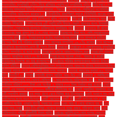
প্রস্তাবিত যুদ্ধবিরতি চুক্তি নিয়ে রাশিয়ার প্রেসিডেন্ট ভ্লাদিমির পুতিনে
ইউক্রেনে সেনা
পাঠানোর সম্ভাবনা উড়িয়ে দেননি কানাডা - ট্রুডো
ইউক্রেনের প্রেসিডেন্ট ভলোদিমির
জেলেনস্কি অভিযোগ করেছেন যে
ইউনাইটেড কমার্শিয়াল ব্যাংক (ইউসিবি) বছরের তৃতীয়
প্রান্তিকে শেয়ারপ্রতি আয় (ইপিএস) বৃদ্ধি পেয়েছে।
ইউরোপ
ইউরোপজুড়ে সাড়া
ইঙ্গিত
ডাউনিং স্ট্রিটের"
ইনস্টাগ্রামের ৬টি প্রাইভেসি ফিচার যেগুলি আপনার জন্য উপকারী
ইন্টার্নশিপ প্রোগ্রামের মাধ্যমে ভবিষ্যতের ক্যারিয়ার গঠন
ইফতার
ইফতারে কী খাবেন
ইফতারের সময় রাসুল (সা.) যে দোয়া পড়তেন
ইয়ামালের বাঁকা পথে মেসি-ম্যারাডোনার
স্বপ্নের বাড়ি
ইরান: ইসরায়েলকে কঠোর প্রতিশোধের হুমকি
ইলন মাস্ককে ছাড়িয়ে
বিশ্বের শীর্ষ ধনী পরিবার ওয়ালটন
ইলন মাস্কের সম্পত্তি ১৯.২% কমেছে
ইলন মাস্কের
স্টারলিংক বাংলাদেশে এলে কী সুফল মিলবে
ইসরায়েল
ইসরায়েল ও হেজবুল্লাহর যুদ্ধবিরতি
চুক্তি সম্পর্কিত যা জানা যাচ্ছে
ইসরায়েল মাইকে আজান নিষিদ্ধ করল
ইসরায়েলি হামলায়
বৈরুতে আবাসিক ভবনে ১১ জন নিহত
ইসরায়েলের সাবেক সেনা: 'গাজায় যা করেছি
উইন্ডিজের বিপক্ষে বড় হার বাংলাদেশের
উড়িরচরে পরিবার কল্যাণকেন্দ্র পরিণত হয়েছে
পুলিশ ফাঁড়িতে
উত্তর মেসিডোনিয়ায় নৈশ ক্লাবে ভয়াবহ আগুনের ঘটনায় হতাহতদের নিয়ে
উত্তরা ব্যাংক দেবে ১৪৫ কোটি টাকা নগদ লভ্যাংশ
উত্তরা ব্যাংকের মুনাফা ৫০ শতাংশ
বৃদ্ধি
উত্তীর্ণ ৮৩
উদ্ধার
উপদেষ্টা হাসান আরিফ আর বেঁচে নেই
উরুগুয়ে ও ব্রাজিলের
বিপক্ষে শক্তিশালী দল ঘোষণা মেসিদের
এ আর রহমানের পারিশ্রমিক কত
এ বছর ফিতরার
সর্বনিম্ন পরিমাণ ১১০ টাকা এবং সর্বোচ্চ ২ হাজার ৮০৫ টাকা নির্ধারণ করা হয়েছে
এআই
এআই এর প্রভাব: গুগল ৩০০০০ কর্মীকে ছাঁটাইয়ের পথে
এআই প্রযুক্তি সম্বলিত নতুন
দুটি ল্যাপটপ বাজারে
এক ম্যাচ হাতে রেখে সিরিজ জয় টাইগারদের
একই অ্যাপে সব সেবা:
পর্যটকদের জন্য নতুন উদ্যোগ
একটি আন্দোলন
একটি বই
একটি বার্গারের দাম ৫ লাখ
একদিনে সর্বোচ্চ ওমরাহ যাত্রী প্রবাহের রেকর্ড
এখন আর না খেয়ে থাকতে হয় না
এবং
তারুণ্যের দ্রোহ
এবার চীন-রাশিয়া থেকেও ছড়ানো হচ্ছে গুজব: শফিকুল আলম
এবার
পাকিস্তানে শহীদ বুদ্ধিজীবী দিবস পালিত
এবারের আইপিএলে কোন দলের নেতৃত্বে