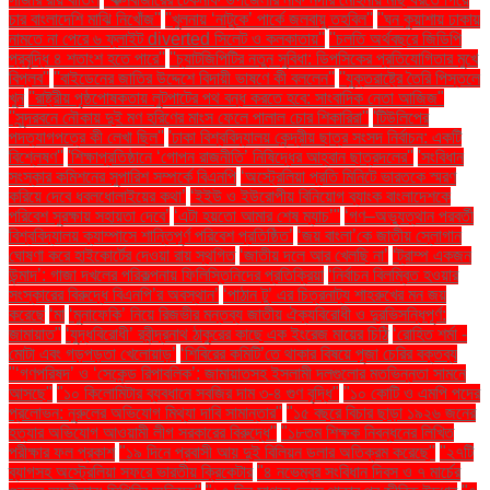
চার বাংলাদেশি মাঝি নিখোঁজ''
''খুলনায় ‘নাটুকে’ পার্কে জলবায়ু তহবিল''
''ঘন কুয়াশায় ঢাকায়
নামতে না পেরে ৬ ফ্লাইট diverted সিলেট ও কলকাতায়''
''চলতি অর্থবছরে জিডিপি
প্রবৃদ্ধি ৪ শতাংশ হতে পারে''
''চ্যাটজিপিটির নতুন সুবিধা: ডিপসিকের প্রতিযোগিতার মুখে
বিপ্লব''
''বাইডেনের জাতির উদ্দেশে বিদায়ী ভাষণে কী বললেন''
''যুক্তরাষ্ট্রে তৈরি পিস্তলে
খুন
''রাষ্ট্রীয় পৃষ্ঠপোষকতায় লুটপাটের পথ বন্ধ করতে হবে: সাংবাদিক নেতা আজিজ"
''সুন্দরবনে নৌকায় দুই মণ হরিণের মাংস ফেলে পালাল চোর শিকারিরা''
'টিউলিপের
পদত্যাগপত্রে কী লেখা ছিল''
'ঢাকা বিশ্ববিদ্যালয় কেন্দ্রীয় ছাত্র সংসদ নির্বাচন: একটি
বিশ্লেষণ''
'শিক্ষাপ্রতিষ্ঠানে ‘গোপন রাজনীতি’ নিষিদ্ধের আহ্বান ছাত্রদলের''
'সংবিধান
সংস্কার কমিশনের সুপারিশ সম্পর্কে বিএনপি
‘অস্ট্রেলিয়া প্রতি মিনিটে ভারতকে স্মরণ
করিয়ে দেবে ধবলধোলাইয়ের কথা’
‘ইইউ ও ইউরোপীয় বিনিয়োগ ব্যাংক বাংলাদেশকে
পরিবেশ সুরক্ষায় সহায়তা দেবে’
‘এটা হয়তো আমার শেষ ম্যাচ’"
‘গণ–অভ্যুত্থান পরবর্তী
বিশ্ববিদ্যালয় ক্যাম্পাসে শান্তিপূর্ণ পরিবেশ প্রতিষ্ঠিত’
‘জয় বাংলা’কে জাতীয় স্লোগান
ঘোষণা করে হাইকোর্টের দেওয়া রায় স্থগিত
‘জাতীয় দলে আর খেলছি না’
‘ট্রাম্প একজন
উন্মাদ’: গাজা দখলের পরিকল্পনায় ফিলিস্তিনিদের প্রতিক্রিয়া
‘নির্বাচন বিলম্বিত হওয়ার
সংস্কারের বিরুদ্ধে বিএনপি’র অবস্থান’
‘পাঠান টু’ এর চিত্রনাট্য শাহরুখের মন জয়
করেছে
‘মা
‘মুনাফেকি’ নিয়ে রিজভীর মন্তব্য জাতীয় ঐক্যবিরোধী ও দুরভিসন্ধিপূর্ণ:
জামায়াত"
‘যুদ্ধবিরোধী’ রবীন্দ্রনাথ ঠাকুরের কাছে এক ইংরেজ মায়ের চিঠি
‘রোহিত শর্মা -
মোটা এবং গড়পড়তা খেলোয়াড়’
‘শিবিরের কমিটি’তে থাকার বিষয়ে পূজা চেরির বক্তব্য
"‘গণপরিষদ’ ও ‘সেকেন্ড রিপাবলিক’: জামায়াতসহ ইসলামী দলগুলোর মতভিন্নতা সামনে
আসছে"
"১০ কিলোমিটার ব্যবধানে সবজির দাম ৩-৪ গুণ বৃদ্ধি"
"১০ কোটি ও এমপি পদের
প্রলোভন: নুরুলের অভিযোগ মিথ্যা দাবি সামান্তার"
"১৫ বছরে বিচার ছাড়া ১৯২৬ জনের
হত্যার অভিযোগ আওয়ামী লীগ সরকারের বিরুদ্ধে"
"১৮তম শিক্ষক নিবন্ধনের লিখিত
পরীক্ষার ফল প্রকাশ
"১৯ দিনে প্রবাসী আয় দুই বিলিয়ন ডলার অতিক্রম করেছে"
"২৭টি
ব্যাগসহ অস্ট্রেলিয়া সফরে ভারতীয় ক্রিকেটার
"৪ নভেম্বর সংবিধান দিবস ও ৭ মার্চের