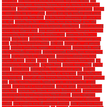
আছেন কে?.
এবি পার্টিতে যোগ দিলেন বিশিষ্ট ব্যবসায়ী আবু রাইয়ান আশয়ারী
এয়ার
অ্যাম্বুলেন্সে ঢাকার হজরত শাহজালাল বিমানবন্দর ত্যাগ করে লন্ডনের পথে রওনা হলেন
খালেদা জিয়া
এশিয়াটিক ল্যাবরেটরিজ লিমিটেড প্রথম প্রান্তিকে মুনাফা করেছে
এসএসসি
ও সমমান পরীক্ষা শুরু হবে ১০ এপ্রিল
এসএসসি ফরম পূরণের সময়সীমা বাড়ানো হয়েছে
এ্যানিকে পাঠানো হচ্ছে বিশ্ব সাঁতারে
ওই দিন বিকেলে অলিউল্লাহকে বাড়ি থেকে তুলে
নেয় পুলিশ
ওয়ালটন ফ্রিজ কিনে ২০ লাখ টাকা পেলেন কলেজ শিক্ষার্থী রাশেদ আলী
ওয়াশিংটনে হেলিকপ্টারের সঙ্গে সংঘর্ষে উড়োজাহাজ নদীতে বিধ্বস্ত
কমিশন দেশের চারটি
প্রদেশ গঠনের পরিকল্পনা করছে
কয়লা আমদানি না হওয়া পর্যন্ত বিদ্যুৎকেন্দ্র বন্ধ থাকবে
কয়লাসঙ্কটের কারণে বন্ধ মহেশখালী তাপবিদ্যুৎ কেন্দ্র
করমজলে তিন দিনে ৭৫০০
দর্শনার্থী
কর্ণফুলী টানেল
কলসিন্দুর গ্রামের অদম্য মেয়েরা আবারও প্রমাণ করেছে তাদের
দক্ষতা
কলাম্বিয়া বিশ্ববিদ্যালয়ের শিক্ষার্থী
কাঁচা মরিচে
কানপাকা রোগ - এক গুরুত্বপুর্ণ
সমস্যা
কানাডাকে যুক্তরাষ্ট্রের অঙ্গরাজ্য হতে বললেন ট্রাম্প
কানাডায় নিখোঁজ প্রবাসী
বাংলাদেশি শিক্ষার্থীর মরদেহ উদ্ধার
কানাডার প্রধানমন্ত্রী জাস্টিন ট্রুডো পদত্যাগ করতে
যাচ্ছেন
কান্ট ও হিউমের দর্শনে গাজালির প্রভাব
কাভার্ডভ্যান-মোটরসাইকেল সংঘর্ষে
ছাত্রদল কর্মী নিহত
কার ক্ষতি
কার লাভ
কারিগরি শিক্ষা অধিদপ্তরে বিশাল নিয়োগ
কিছু
অধিনায়কত্বের নাম অনুমিত ছিল
কিছু ইঙ্গিত মিলছে
কিডনিতে পাথর ও করণীয়
কী আছে
তাতে?
কীভাবে খাবেন?
কীভাবে বুঝবেন শীতে পানি কম খাওয়া হচ্ছে?
কুড়িগ্রামে
দরিদ্রদের চাল বিতরণের তালিকা নিয়ে বিএনপির দুই পক্ষের সংঘর্ষ
কুমিল্লা সিটির সাবেক
মেয়র সূচনার জমি
কুয়েটে ভর্তি পরীক্ষা উপলক্ষে বিমানের বিশেষ ফ্লাইট
কৃত্রিম বুদ্ধিমত্তা
কৃষক
কেন্দ্রীয় ব্যাংকের নির্দেশনায় ট্রেজারি বিল ও বন্ড কেনায় ব্যাংকের ফি ও চার্জ
নির্ধারণ"
কোন কথায় রেগে গেলেন জেলেনস্কি
কোন পক্ষ হারল?
ক্যানসারের টিকা নিয়ে
আশার আলো
ক্যান্সারের বিকল্প চিকিৎসা পদ্ধতিগুলি কীভাবে কাজ করে
ক্লাসরুমে প্রথম
বর্ষের ছাত্রকে বিয়ে করলেন বিশ্ববিদ্যালয় শিক্ষিকা (ভিডিও)
ক্ষমতার প্রাতিষ্ঠানিক
ভারসাম্য প্রতিষ্ঠায় বিএনপিসহ প্রধান রাজনৈতিক দলগুলো সংবিধানে যে পরিবর্তনগুলো
চেয়েছিল
ক্ষুদ্র নৃ-তাত্বিক জনগোষ্ঠী চাকমাদের জীবনযাত্রা
খনিজ চুক্তির জন্য শুক্রবার