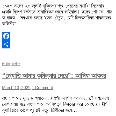
১৯৯৬ সালের ২৬ জুলাই মুক্তিপ্রাপ্ত ‘প্রেমের সমাধি’ সিনেমার
একটি ক্লিপ বর্তমানে সামাজিকমাধ্যমে ভাইরাল। ঈদের পোশাক, গান
বা নাটক—সবখানে চলছে ‘হেনা’ ট্রেন্ড, যেটি চিত্রনায়িকা শাবনাজের
অভিনীত…
Facebook
Share
ফিচার
বিনোদন
“জ্যোতি আমার কুমিল্লার মেয়ে”: আসিফ আকবর
March 13, 2025
1 Comment
বাংলা গানের যুবরাজ খ্যাত কণ্ঠশিল্পী আসিফ আকবর, দুই দশকেরও
বেশি সময় ধরে বাংলা গানে আধিপত্য বিস্তার করে চলেছেন। দীর্ঘ
ক্যারিয়ারে তাকে প্রায়ই নতুন শিল্পীদের সঙ্গে…