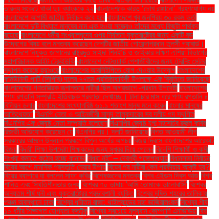
তারল্য সংকটে থাকা ছয় ব্যাংককে ২২
বাংলাদেশকে কারও ‘চোখ রাঙানো’ গ্রহণযোগ্য নয়
বাংলাদেশে আগামী জাতীয় নির্বাচন কবে হবে
বাংলাদেশে খুব জনপ্রিয় ৩০ রকম ভর্তা
বাংলাদেশে দুটি বিখ্যাত মানুষের নাম এক হওয়া সত্ত্বেও তাঁদের মধ্যে কিছুটা পার্থক্য
রয়েছে
বাংলাদেশে ধর্মীয় সংখ্যালঘুদের ওপর নির্যাতন যুক্তরাষ্ট্রের জন্য একটি বড়
উদ্বেগের বিষয় বলে মন্তব্য করেছেন দেশটির জাতীয় গোয়েন্দাপ্রধান তুলসী গ্যাবার্ড।
বাংলাদেশে নিযুক্ত জাপানের রাষ্ট্রদূত সাইদা শিনইচি ও জাইকার দক্ষিণ এশিয়া বিভাগের
মহাপরিচালক আইট টেরুইউকি
বাংলাদেশে নেটওয়ার্ক পেশাজীবীদের জন্য ট্রেনিং সেন্টার
স্থাপন করেছে হুয়াওয়ে
বাংলাদেশের আরসিইপিতে যোগ দেওয়ার উদ্যোগ
বাংলাদেশের
কমিউনিস্ট পার্টি (সিপিবি) দলের ৭৭তম প্রতিষ্ঠাবার্ষিকী উপলক্ষে এক বিবৃতিতে জানিয়েছে
বাংলাদেশের গণতান্ত্রিক রূপান্তরে নারীরা ছিল অগ্রভাগে -প্রধান উপদেষ্টা
বাংলাদেশের
পণ্য রপ্তানি সম্প্রতি ইতিবাচক প্রবণতা দেখাচ্ছে। টানা চার মাস ধরে পণ্য রপ্তানি ৪
বিলিয়ন ডলার
বাংলাদেশের সংখ্যাগরিষ্ঠ ৬১.১ শতাংশ মানুষ মনে করেন
বাংলার মানুষের
আতিথেয়তা'
বিএনপি নেতা ও আইনজীবী মাসুদ তালুকদারের সব দলীয় পদ স্থগিত
বিএনপির এক জ্যেষ্ঠ নেতা সম্প্রতি বলেছেন
বিএনপির জ্যেষ্ঠ যুগ্ম মহাসচিব রুহুল কবির
রিজভী অভিযোগ করেছেন যে
বিএনপির পর। দলটি জানিয়েছে
বিগত আওয়ামী লীগ
সরকারের আমলে উন্নয়ন প্রকল্পে বিপুল অর্থের অপচয়
বিজয় দিবসে বাংলাদেশের আরেকটি
বিজয়
বিদায়ী শিক্ষা উপদেষ্টা শিক্ষকদের জন্য সুখবর দিয়ে গেলেন
বিদেশি শিক্ষার্থী ও কর্মী
সংখ্যা কমাতে কঠোর হচ্ছে কানাডা
বিধবা নই” – দেবশ্রী গঙ্গোপাধ্যায়
বিধানসভা নির্বাচন
বিয়ের আগে মানসিক প্রস্তুতি নেয়ার উপায়
বিয়ের পর নারীরা কেন পরকীয়ায় আকৃষ্ট হয়?
বিয়ের ব্যাপারে যা বললেন সাফা কবির
বিশেষজ্ঞদের মন্তব্য
বিশ্ব এইডস দিবস আজ
বিশ্ব
শান্তি এবং স্থিতিশীলতার জন্য
বিশ্বের ৭০ ভাষায় 'আমি তোমাকে ভালোবাসি'
বিশ্বের
অন্যতম শীর্ষ ধনী এবং যুক্তরাষ্ট্রের প্রভাবশালী ব্যক্তি
বিশ্বের দূষিত শহরের তালিকায়
পঞ্চম অবস্থানে ঢাকা
বিশ্বের ধনীতম রাজা: থাইল্যান্ডের মহা ভাজিরালংকর্ন
বিশ্বের শীর্ষ
১০ ধনীর শিক্ষাগত যোগ্যতা কতটুকু
বিশ্বের সবচেয়ে মূল্যবান কোম্পানি এনভিডিয়া
বিষ