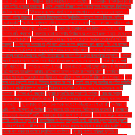
নারী ফুটবল দল"
"এশিয়াটিক ল্যাবরেটরিজের মুনাফা কমেছে"
"এসঅ্যান্ডপি আদানির তিনটি
কোম্পানির ঋণমান কমালো"
"এহুদ ওলমার্ট কীভাবে তৈরি করেছিলেন ইসরায়েল-ফিলিস্তিন
রাষ্ট্রের মানচিত্র"
"ঐকমত্য কমিশন রাজনৈতিক দলগুলোর সাথে আলাদাভাবে আলোচনা
করবে: আলী রীয়াজ"
"ওসমানী বিমানবন্দরে অগ্নিনির্বাপণ মহড়ায় অংশ নিলেন বেবিচক
চেয়ারম্যান"
"কাউকে বিশৃঙ্খলা সৃষ্টির সুযোগ দেওয়া যাবে না
"কিশোরগঞ্জে ভাঙারি দোকানে
মর্টার শেল দেখতে পেয়ে ৯৯৯-এ কল
"কেনেডি হত্যাকাণ্ডের বিষয়ে ৮০ হাজার পৃষ্ঠার
গোপন নথি প্রকাশ"
"ক্ষমতায় থাকা অবস্থায় নির্বাচনে অংশগ্রহণ জনগণ আর মেনে নেবে
না: জি এম কাদের"
"গণ–অভ্যুত্থানের ছয় মাস পর ছেলের মরদেহ পেয়ে মা'র অবিরত
কান্না"
"গণমাধ্যম সরকার অখুশি হবে এমন সংবাদ প্রকাশে ভয় পাচ্ছে: জি এম কাদের"
"গাজায় ২ মার্চের পর খাদ্য সহায়তা প্রবাহ বন্ধ: জাতিসংঘ"
"গাজায় অবৈধ আদেশ
অমান্য করতে সেনাদের প্রতি ইসরায়েলের সাবেক নিরাপত্তা উপদেষ্টার আহ্বান"'
"গাজার
সংঘর্ষ বন্ধের জন্য আলোচনার প্রতি ইসরায়েল ও হামাসের আগ্রহ"
"গাজীপুরে হামলা:
ওসি প্রত্যাহার
"গোসলের আগে না পরে
"ঘরের বাতাসে দূষণ: সুস্থ থাকার জন্য করণীয়".
"চট্টগ্রামের আঞ্চলিক ভাষায় রোহিঙ্গাদের জন্য প্রধান উপদেষ্টার বার্তা"
"চাকরিতে
প্রবেশের জন্য পুরুষদের বয়সসীমা ৩৫ ও নারীদের ৩৭ বছরে উন্নীত করার প্রস্তাব"
"চার
মাস ধরে রপ্তানি আয় ৪ বিলিয়ন ডলারের উপরে"
"চারটি পদ ছাড়া জাতীয় নাগরিক কমিটির
বাকি সব কমিটি বিলুপ্ত ঘোষণা"
"চারবার বসতভিটা সরিয়েও ভাঙনের আতঙ্কে আলী
আহমদ"
"চীনের ৫টি পদক্ষেপ
"চুয়েট ছাত্রলীগের সভাপতি আটক"
"চোখের স্বাস্থ্য
উন্নত রাখতে যে খাবারগুলি খাবেন"
"চ্যাম্পিয়নস ট্রফি: ২ শর্তে হাইব্রিড মডেলে সম্মত
পাকিস্তান"
"ছুরিকাঘাত ও বৈদ্যুতিক শকে হত্যা: সবজিখেতে লাশ ফেলা"
"জমিয়ত ও
এবি পার্টি: সংস্কার ও নির্বাচন
"জয়পুরহাটে হাট ইজারায় সিন্ডিকেটের কারসাজি
"জাপানের
পক্ষ থেকে অন্তর্বর্তীকালীন সরকারের প্রতি সমর্থন পুনর্ব্যক্ত"
"জার্মানির কঠোর অভিবাসন
নীতি পরিকল্পনা ব্যর্থ"m
"জাহাঙ্গীরনগর বিশ্ববিদ্যালয় ভর্তি পরীক্ষার প্রশ্নপত্রে ত্রুটি:
৮০টির পরিবর্তে ৭৮টি প্রশ্ন"
"জিনস পরিবর্তন করতে অস্বীকার করায় দাবা চ্যাম্পিয়নশিপ
থেকে বাদ পড়লেন বর্তমান চ্যাম্পিয়ন কার্লসেন"
"জুলাই মাসের শহীদরা দুর্নীতি ও