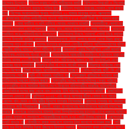
মাস্কের উদ্যোগ"
"বিদেশ ভ্রমণে দেশি পর্যটকদের কমতি
"বিপিএলে ক্রিকেট ও সিনেমার
'বিস্ফোরণ' উপভোগ করছেন শাকিব খান"
"বিভিন্ন স্থানে খাবারের দোকান খোলা রাখতে
বাধা
"বিশ্বের সংঘাতজনিত ক্ষুধায় প্রতিদিন ২১ হাজার মানুষের মৃত্যু: অক্সফাম"
"বেক্সিমকোর শ্রমিক-কর্মচারীদের পাওনা পরিশোধে ৫২৫ কোটি টাকা ঋণ প্রদান করবে
সরকার"
"বোমা ফাটিয়ে ও গুলি চালিয়ে সোনার দোকানে ডাকাতি
"ব্যবসায়ীকে কোপানোর
ঘটনায় ছাত্রদল নেতা গ্রেপ্তার
"ভাঙা হাড় জোড়া লাগতে কেন সময় লাগে?"
"ভারতকে
পরাজিত করে সেমিফাইনালে বাংলাদেশ"
"ভালোবাসা দিবসে ‘তামাশা’ পোস্ট নিয়ে ব্যাখ্যা
দিলেন উপদেষ্টা ফরিদা আখতার"
"ভিনিসিয়ুসকে সৌদি ক্লাবে যাওয়া থেকে বিরত রাখতে
রিয়ালের নতুন কৌশল"
"মতলব উত্তরে ছাত্রদল নেত্রীর বাড়িতে অগ্নিসংযোগের ঘটনা"
"মন্ত্রীর বাড়ির সামনে বৃষ্টিতে দাঁড়িয়ে ছিলাম
"ময়নামতি ওয়ার সিমেট্রিতে একটি জাপানি
সৈনিকের দেহাবশেষ পাওয়া যায়নি"
"ময়মনসিংহে আজহারীর মাহফিলে মুঠোফোন হারানোর
ঘটনায় থানায় ২০০টি জিডি"
"মামুনুল হক: সচিবালয়ে আগুন ও টঙ্গী হত্যাকাণ্ড একে
অপরের সাথে সম্পর্কিত
"মিরপুরে চাঁদা না পেয়ে মার্কেট ভাঙচুর
"মিরপুরে সাকিবের খেলা
বন্ধে বিক্ষোভ
"মির্জা ফখরুল আগামীকাল লন্ডন যাচ্ছেন"
"মেসি-সুয়ারেজ জুটি: কি এটি
সর্বকালের সেরা?"
"যদি এই সরকার পরাজিত হয়
"যুক্তরাজ্য রাশিয়াকে সহায়তা করা
ব্যক্তিদের প্রবেশ নিষিদ্ধ করছে"
"যুক্তরাষ্ট্র অবৈধ বাংলাদেশিদের ফেরত পাঠাবে"
"যুক্তরাষ্ট্র থেকে সামরিক বিমানে দেশে ফিরলেন নথিপত্রহীন ভারতীয় অভিবাসীরা"
"রাজনৈতিক দলের কাছ থেকে নাম চেয়েছে ইসি গঠনের অনুসন্ধান কমিটি"
"রাজনৈতিক
বক্তব্য এড়াতে চাই
"রাশিফল ২০২৪: এই বছরে আপনার জীবন কেমন হতে পারে"
"রাশেদ খান মেনন ও তাঁর স্ত্রীর বিদেশে যাত্রায় নিষেধাজ্ঞা"
"রাহুলের তুলনায় বড় ব্যবধানে
ওয়েনাডে জয়ী প্রিয়াঙ্কা"
"রিজভী: ভারত বাংলাদেশের সার্বভৌমত্বে সরাসরি হস্তক্ষেপ
করছে"
"রূপগঞ্জে ডাকাতদের হামলায় ঢাকা বিশ্ববিদ্যালয়ের ছাত্রের চোখে গুরুতর আঘাত"
"রেকর্ড মুনাফা ও লভ্যাংশ: শেয়ারধারীদের জন্য ৯৭৫ কোটি টাকার ঘোষণা"
"রেস্তোরাঁয়
ভ্যাট বাড়ছে না
"রৌমারীতে কৃষক সমাবেশে হামলার নিন্দা জানালো গণতন্ত্র মঞ্চ"
"লাঠি
দিয়ে ভর দিয়ে টিসিবির ট্রাক খুঁজছেন বিল্লাল সরদার"
"লিভারপুল কখন চ্যাম্পিয়ন হবে?"