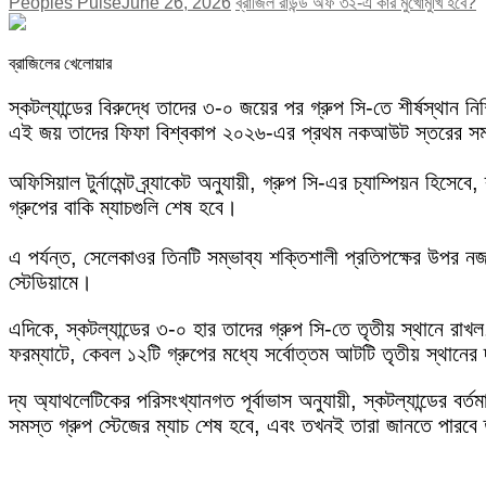
Peoples Pulse
June 26, 2026
ব্রাজিল রাউন্ড অফ ৩২-এ কার মুখোমুখি হবে?
ব্রাজিলের খেলোয়ার
স্কটল্যান্ডের বিরুদ্ধে তাদের ৩-০ জয়ের পর গ্রুপ সি-তে শীর্ষস্থান ন
এই জয় তাদের ফিফা বিশ্বকাপ ২০২৬-এর প্রথম নকআউট স্তরের সময়সূচি
অফিসিয়াল টুর্নামেন্ট ব্র্যাকেট অনুযায়ী, গ্রুপ সি-এর চ্যাম্পিয়ন 
গ্রুপের বাকি ম্যাচগুলি শেষ হবে।
এ পর্যন্ত, সেলেকাওর তিনটি সম্ভাব্য শক্তিশালী প্রতিপক্ষের উপর ন
স্টেডিয়ামে।
এদিকে, স্কটল্যান্ডের ৩-০ হার তাদের গ্রুপ সি-তে তৃতীয় স্থানে রাখ
ফরম্যাটে, কেবল ১২টি গ্রুপের মধ্যে সর্বোত্তম আটটি তৃতীয় স্থানের দ
দ্য অ্যাথলেটিকের পরিসংখ্যানগত পূর্বাভাস অনুযায়ী, স্কটল্যান্ডের
সমস্ত গ্রুপ স্টেজের ম্যাচ শেষ হবে, এবং তখনই তারা জানতে পারবে