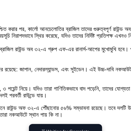
িশ্চিত করার পর, কার্লো আনচেলোতির ব্রাজিল তাদের গুরুত্বপূর্ণ রাউন্ড অ
 নিরাপদভাবে স্থির করেছে, যদিও তাদের নির্দিষ্ট প্রতিপক্ষ এখনও নির
হিসেবে, ব্রাজিল রাউন্ড অব ৩২-এ গ্রুপ এফ-এর রানার্স-আপের মুখোমুখি হবে
জর রয়েছে: জাপান, নেদারল্যান্ডস, এবং সুইডেন। এই উচ্চ-দাবি নকআউট 
ল, ৩ পয়েন্ট নিয়ে। যদিও তারা গাণিতিকভাবে বাদ পড়েনি, তাদের যোগ্য
লই পরবর্তী রাউন্ডে যায়।
 বর্তমানে রাউন্ড অফ ৩২-এ পৌঁছানোর ৫৬% সম্ভাবনা রয়েছে। তবে দলটি উ
 তারা নকআউটে স্থান পায় কি না।