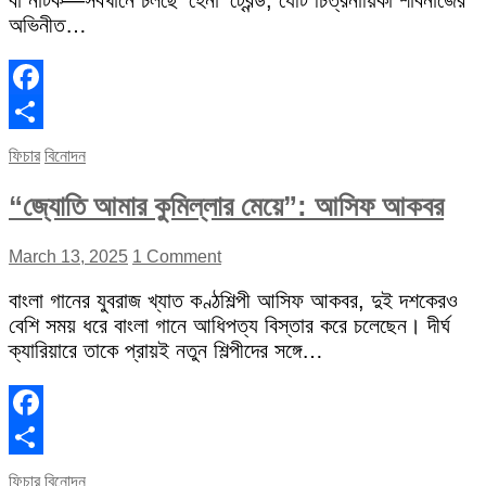
বা নাটক—সবখানে চলছে ‘হেনা’ ট্রেন্ড, যেটি চিত্রনায়িকা শাবনাজের
অভিনীত…
Facebook
Share
ফিচার
বিনোদন
“জ্যোতি আমার কুমিল্লার মেয়ে”: আসিফ আকবর
March 13, 2025
1 Comment
বাংলা গানের যুবরাজ খ্যাত কণ্ঠশিল্পী আসিফ আকবর, দুই দশকেরও
বেশি সময় ধরে বাংলা গানে আধিপত্য বিস্তার করে চলেছেন। দীর্ঘ
ক্যারিয়ারে তাকে প্রায়ই নতুন শিল্পীদের সঙ্গে…
Facebook
Share
ফিচার
বিনোদন