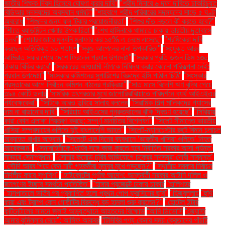
জাতীয় শিক্ষক দিবস হিসেবে ঘোষণা করার দাবি"
"শহীদ মিনারে ৬ দফা দাবিতে চাকরিচ্যুত
বিডিআর সদস্যদের অবস্থান ধর্মঘট"
"শাহবাগে শহীদ পরিবারের সদস্যদের সাড়ে ৫ ঘণ্টা
অবরোধ
"শিশুদের জন্য ফ্লু টিকার প্রয়োজনীয়তা"
"শিশুর দাঁত নড়লে কী করতে হবে?"
"শীতে ব্যাডমিন্টন খেলার উপকারিতা"
"শেখ হাসিনাকে থামাতে ঢাকায় ভারতীয় দূতাবাসে
তলব"
"শেয়ারবাজারে মূলধনি মুনাফার কর ১৫% এ নেমে এসেছে"
"শ্রমিকেরা দাবি
করছেন অতিরিক্ত ১০ শতাংশ
"সবুজ আপেলের নানা উপকারিতা"
"সংযুক্ত আরব
আমিরাত সফর শেষে দেশে ফিরলেন প্রধান উপদেষ্টা"
"সরকার প্রতি ডজন ডিম ১৩০
টাকায় বিক্রি করবে"
"সরকারের আওয়ামী লীগকে নিষিদ্ধ করার কোনো পরিকল্পনা নেই:
প্রধান উপদেষ্টা"
"সংস্কার কমিশনের সুপারিশের বিরুদ্ধে ইসি পাঠাল চিঠি"
"সংস্কার
প্রস্তাবের আগে নির্বাচন কমিশন গঠনের প্রক্রিয়া"
"সাত মাসে বিদেশি ঋণ বৃদ্ধি পেয়ে
৩৯৪ কোটি ডলার
"সামরিক তৎপরতার মুখে জাপোরিঝঝিয়াতে পরিদর্শনে ব্যর্থ আইএইএর
পর্যবেক্ষকেরা"
"সিটিকে আরও ডুবিয়ে সালাহ বললেন
"সিরামিক শিল্প মালিকদের গ্যাসের
দাম না বাড়ানোর দাবি"
"সিরিয়ায় আইএসের পুনরুত্থানের ঝুঁকি দ্বিগুণ হয়েছে"
"সিরিয়ায়
কারা কোন এলাকা নিয়ন্ত্রণ করছে: সম্পূর্ণ মানচিত্র বিশ্লেষণ"
"সিলেট সীমান্তে ভারতীয়
খাসিয়া সম্প্রদায়ের গুলিতে দুই বাংলাদেশি আহত"
"সিলেট-ম্যানচেস্টার রুটে বিমান চলাচল
অব্যাহত রাখার আহ্বান"
"সিলেটে এক দিনের ব্যবধানে ‘ভারতীয় খাসিয়া গু‌লিতে’ নিহত
আরেকজন"
"সেনাবাহিনীকে ধৈর্যের সঙ্গে কাজ করতে হবে নির্বাচিত সরকার আসা পর্যন্ত:
সাভারে সেনাপ্রধান"
"সোনার কমোড চুরির অভিযোগে চক্রের সদস্যরা দোষী সাব্যস্ত"
"সৌদি আরব গিয়ে কেন নারী গৃহকর্মীরা মৃত্যুর মুখে পড়ছেন?"
"স্থানীয় সরকার নির্বাচন
নির্দলীয় করার সুপারিশ"
"হাইকোর্টের পূর্ণাঙ্গ আদেশ: অন্তর্বর্তী সরকার আইনি দলিল ও
জনগণের ইচ্ছার সমর্থনে প্রতিষ্ঠিত"
"হাঙ্গার প্রজেক্টে ঢাকায় চাকরি
"হালিশহর
"হাসপাতালে ভর্তির পর প্রকাশিত হলো প্রথম পোপ ফ্রান্সিসের ছবি"
"হিজবুল্লাহ
"হুথি
কারা এবং ট্রাম্প কেন গোষ্ঠীটির বিরুদ্ধে বড় হামলা শুরু করলেন?"
"হোটেল ইন্টার
কন্টিনেন্টালের সামনে জুলাই অভ্যুত্থানে আহতদের বিক্ষোভ
“আমি ডিভোর্সি
“জ্যোতি
আমার কুমিল্লার মেয়ে”: আসিফ আকবর
“টিসিবির পণ্য কেনার সময় ক্রেতাদের পাঁচটি