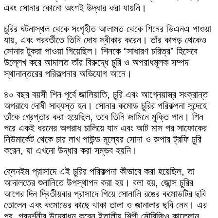
এবং সোনার কোনো অংশই উদ্ধার করা যায়নি।
চুরির ঘটনাস্থল থেকে সংগৃহীত আলামত থেকে শিনের ডিএনএ পাওয়া
যায়, এবং পরবর্তীতে তিনি দোষ স্বীকার করেন। তাঁর কাপড় থেকেও
সোনার টুকরা পাওয়া গিয়েছিল। শিনকে “সাধারণ চরিত্র” হিসেবে
উল্লেখ করে আদালত তাঁর বিরুদ্ধে চুরি ও অপরাধমূলক সম্পদ
স্থানান্তরের পরিকল্পনার অভিযোগ আনে।
৪০ বছর বয়সী শিন পূর্বে জালিয়াতি, চুরি এবং আগ্নেয়াস্ত্র সংক্রান্ত
অপরাধে দোষী সাব্যস্ত হন। সোনার কমোড চুরির পরিকল্পনা সন্দেহে
তাঁকে গ্রেপ্তার করা হয়েছিল, তবে তিনি জামিনে মুক্তি পান। শিন
পরে একই ধরনের অপরাধ চালিয়ে যান এবং আট মাস পর সাফোকের
নিউমার্কেট থেকে চার লাখ পাউন্ড মূল্যের সোনা ও রুপার ট্রফি চুরি
করেন, যা এখনো উদ্ধার করা সম্ভব হয়নি।
ব্লেনইম প্রাসাদে এই চুরির পরিকল্পনা কীভাবে করা হয়েছিল, তা
আদালতের শুনানিতে উপস্থাপন করা হয়। বলা হয়, জোন্স চুরির
আগের দিন দ্বিতীয়বার প্রাসাদে গিয়ে সোনালি রঙের কমোডটির ছবি
তোলেন এবং কমোডের কাছে থাকা তালা ও জানালার ছবি নেন। এর
পর, প্রদর্শনীর উদ্বোধন করেন ইতালীয় শিল্পী মৌরিজিও কাতেলান,