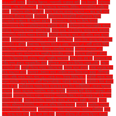
২৪২ কোটি ডলার"
পরীমণির বিরুদ্ধে গ্রেফতারি পরোয়ানা জারি
পরে উদ্ধার"
পর্তুগালের
পরাজয়; শেষ আটে স্পেন""
পর্দা উন্মোচনের অপেক্ষায় টোকিও আন্তর্জাতিক চলচ্চিত্র
উৎসব
পর্যটকদের কাটল নির্ঘুম রাত
পশ্চিম ইরাকের আনবার প্রদেশে ১৭ বছর বয়সী হুদার
(ছদ্মনাম) জীবনের কাহিনি
পাকিস্তান
পাকিস্তান বিমানবাহিনী চ্যাম্পিয়নস ট্রফির
উদ্বোধনী অনুষ্ঠানে কী প্রদর্শন করবে?
পাকিস্তানে ট্রেনের সব জিম্মি উদ্ধার
পাকিস্তানের দক্ষিণ ওয়াজিরিস্তানে কারফিউ আরোপ
পাকিস্তানের প্রধানমন্ত্রীর খালেদা
জিয়াকে সুস্থতার শুভেচ্ছা জানিয়ে চিঠি
পাচার হওয়া অর্থ ফিরিয়ে আনার জন্য কানাডার
সহযোগিতা প্রার্থনা প্রধান উপদেষ্টার
পাঠ্যবই বিতরণের আগে নোট-গাইড ছাপা বন্ধের
নির্দেশ
পাঠ্যবইয়ে র‍্যাপার সেজান ও হান্নান
পায়ের শিকল
পারমাণবিক আলোচনায় ইরানের
পাশে চীন ও রাশিয়া
পিকাসোর ‘উইমেন উইথ এ ওয়াচ’ নিলামে ১৪ কোটি ডলারে বিক্রি
পিঠের ব্যথা থেকে মুক্তি পেতে কীভাবে মোকাবিলা করবেন
পিলখানা হত্যাকাণ্ডের
পুনঃতদন্ত দ্রুত সম্পন্ন হবে: স্বরাষ্ট্র উপদেষ্টার ঘোষণা"
পুতিনের হানিট্র্যাপ কৌশল
পুতুলের বিরুদ্ধে চিঠি এখনও পায়নি পররাষ্ট্র মন্ত্রণালয়
পুরুষ যখন বাবা হন
পুরুষদের জন্য
শরীর সুস্থ রাখতে প্রয়োজনীয় খাবার
পুলিশকে হামলা করে ছিনিয়ে নেয়ার চেষ্টা"
পেছনে
ফেললেন রদ্রি
পেনাল্টি মিসের ম্যাচে রিয়ালের জয়
পেঁয়াজ ছাড়া রান্না!
পোষা কুকুরের জন্য
বিয়ে ভাঙলেন কনে!
প্রতারণা ঠেকাতে নতুন ভেরিফিকেশন ফিচার চালু করছে টেলিগ্রাম
প্রতি কেজি শুকনা শজন পাতা ৩৫০ থেকে ৪০০ টাকায় বিক্রি হয়।
প্রতিটি ব্যাংক শাখায়
স্কুল ব্যাংকিং চালুর জন্য একটি শিক্ষাপ্রতিষ্ঠান প্রতিষ্ঠা করতে হবে
প্রতিদিন ডিম খাওয়া:
ভালো না মন্দ
প্রতিষ্ঠানের প্রভাব নিয়ে গবেষণার জন্য তিন অর্থনীতিবিদ নোবেল পুরস্কার
পেলেন"
প্রথম আলোতে প্রকাশিত সংবাদ অনুযায়ী
প্রথমবার জুটি বাঁধছেন আয়ুষ্মান এবং
রাশমিকা
প্রথমবার বিমানে ভ্রমণ করছেন? প্রথমবার বিমানে ভ্রমণ করছেন? সঙ্গে যেসব
জিনিস নেবেন না
প্রধান উপদেষ্টার সময়সীমা মাথায় রেখে কাজ করছি: সিইসি"
প্রধান
নির্বাচন কমিশনার (সিইসি) এ এম এম নাসির উদ্দিন বলেছেন
প্রযুক্তি
প্রযুক্তি ব্যবহার
প্রশ্ন ইসলামী আন্দোলনের"
প্রাইমমুভার ও ট্রেইলরশ্রমিকদের আবারও কর্মবিরতি
প্রায়
১৯ লাখের মতো মানুষ
প্রায় এক মাস হলো
ফজলে করিমের দুই ছেলের বিদেশ যাওয়ার