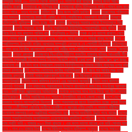
সম্পূরক শুল্ক ৩০ শতাংশ থেকে কমিয়ে ২৫ শতাংশ করা হয়েছে
তাঁদের জন্য আগে
স্ক্রিনিং জরুরি
তাপমাত্রা ৯ ডিগ্রির ঘরে
তাপমাত্রা বৃদ্ধি উদ্ভিদের কার্বন শোষণ বন্ধ করে
দিতে পারে - নতুন গবেষণা
তামিল নাড়ু
তার জন্য আমি দুঃখিত'
তারকা
তারুণ্যের শক্তিতে
‘সব সম্ভব’
তাহসানের কারণেই রোজা ও তার প্রেমিকের ব্রেকআপ হয়েছিল
তিব্বতে
শক্তিশালী ভূমিকম্প
তীব্র হচ্ছে শীত
তুরস্ক
তুরস্কের সরকার থেকে ইস্তানবুলে ফ্রি
ইফতার
তুলসী গ্যাবার্ড বলেন
তৃতীয় প্রান্তিকে ইউসিবির শেয়ারপ্রতি আয় বৃদ্ধি"
তৃতীয়
বিয়ে নিয়ে মুখ খুললেন শাকিব খান
তেঁতুলিয়ায় ৮ ডিগ্রি
ত্বক ও চুল ভালো রাখতে খেতে
হবে যেসব খাবার
ত্রিশের আগে ভেঙে গেল এ আর রহমান ও সায়রা বানুর সংসার
ৎস্য ও
প্রাণিসম্পদ উপদেষ্টা ফরিদা আখতার সম্প্রতি ফেসবুকে যে পোস্টটি দিয়েছেন
থাইল্যান্ডে
৬ মাস ধরে নিখোঁজ বাংলাদেশি যুবক থাই নারীর সঙ্গে হোটেলে পাওয়া গেল!
থাকছে ‘জুলাই
চত্বর’
দশরথ রঙ্গশালা
দিনাজপুরে বিএনপির মিছিলে ককটেল হামলার ঘটনায় আওয়ামী লীগ
দিল্লির মুখ্যমন্ত্রী হিসেবে শপথ নিলেন বিজেপি নেত্রী রেখা গুপ্ত
দীর্ঘদিন অল্প অল্প জ্বর -
অবহেলা নয়
দুই দিন ধরে ইসরায়েল যেভাবে ফিলিস্তিনের গাজার নিরীহ মানুষের ওপর বর্বর
হামলা চালাচ্ছে
দুই দেশের নেতাদের কঠোর প্রতিক্রিয়া"
দুই বছর পর আবার শুরু হলো
জাহাজ রপ্তানি
দুটোই সমান গুরুত্বপূর্ণ মনে করে"
দুধ বিক্রেতা থেকে সেনার
লেফটেন্যান্ট!
দুর্নীতি দমন কমিশন (দুদক) এর আবেদন অনুযায়ী
দুর্নীতি দমন কমিশন
(দুদক) গতকাল
দুর্বল ব্যাংকের গ্রাহকদের উদ্দেশে বাংলাদেশ ব্যাংকের গভর্নরের আশ্বাস
দেড় কোটি টাকা আত্মসাতের অভিযোগ"
দেশকে ধ্বংসের পথে নিয়ে গিয়ে আ.লীগ নেতারা
পালিয়েছেন"
দেশীয় সয়াবিনের ৮০ শতাংশ উৎপাদিত হয় যে জেলা থেকে
দেশে দেশে
রমজান পালনে সাংস্কৃতিক ভিন্নতা
দেশে প্রথমবারের মতো উদযাপিত হচ্ছে কৃষক দিবস
দেশের ১১টি শিক্ষা বোর্ডের অধীনে অনুষ্ঠিত এ বছরের এইচএসসি ও সমমান পরীক্ষার
ফলাফল মঙ্গলবার (১৫ অক্টোবর) প্রকাশিত হবে
দেশের অর্থনীতি উল্টো পথে যাচ্ছে
দেশের
প্রথম প্রযুক্তিনির্ভর অ্যানিম্যাল ওয়েলফেয়ার প্ল্যাটফর্ম 'পেটগো'
দেশের বাজারে সোনার
দাম প্রতি ভরি ২ হাজার ৬১৩ টাকা বাড়ছে। এর ফলে ভালো মানের এক ভরি সোনার দাম
হবে ১ লাখ ৫৩ হাজার টাকা
দেশের বিভিন্ন স্থানে ভূমিকম্প অনুভূত
দেশের সবচেয়ে