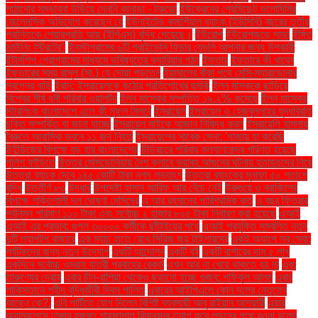
পাঠানোর সম্ভাবনা উড়িয়ে দেননি কানাডা - ট্রুডো
ইউক্রেনের প্রেসিডেন্ট ভলোদিমির
জেলেনস্কি অভিযোগ করেছেন যে
ইউনাইটেড কমার্শিয়াল ব্যাংক (ইউসিবি) বছরের তৃতীয়
প্রান্তিকে শেয়ারপ্রতি আয় (ইপিএস) বৃদ্ধি পেয়েছে।
ইউরোপ
ইউরোপজুড়ে সাড়া
ইঙ্গিত
ডাউনিং স্ট্রিটের"
ইনস্টাগ্রামের ৬টি প্রাইভেসি ফিচার যেগুলি আপনার জন্য উপকারী
ইন্টার্নশিপ প্রোগ্রামের মাধ্যমে ভবিষ্যতের ক্যারিয়ার গঠন
ইফতার
ইফতারে কী খাবেন
ইফতারের সময় রাসুল (সা.) যে দোয়া পড়তেন
ইয়ামালের বাঁকা পথে মেসি-ম্যারাডোনার
স্বপ্নের বাড়ি
ইরান: ইসরায়েলকে কঠোর প্রতিশোধের হুমকি
ইলন মাস্ককে ছাড়িয়ে
বিশ্বের শীর্ষ ধনী পরিবার ওয়ালটন
ইলন মাস্কের সম্পত্তি ১৯.২% কমেছে
ইলন মাস্কের
স্টারলিংক বাংলাদেশে এলে কী সুফল মিলবে
ইসরায়েল
ইসরায়েল ও হেজবুল্লাহর যুদ্ধবিরতি
চুক্তি সম্পর্কিত যা জানা যাচ্ছে
ইসরায়েল মাইকে আজান নিষিদ্ধ করল
ইসরায়েলি হামলায়
বৈরুতে আবাসিক ভবনে ১১ জন নিহত
ইসরায়েলের সাবেক সেনা: 'গাজায় যা করেছি
উইন্ডিজের বিপক্ষে বড় হার বাংলাদেশের
উড়িরচরে পরিবার কল্যাণকেন্দ্র পরিণত হয়েছে
পুলিশ ফাঁড়িতে
উত্তর মেসিডোনিয়ায় নৈশ ক্লাবে ভয়াবহ আগুনের ঘটনায় হতাহতদের নিয়ে
উত্তরা ব্যাংক দেবে ১৪৫ কোটি টাকা নগদ লভ্যাংশ
উত্তরা ব্যাংকের মুনাফা ৫০ শতাংশ
বৃদ্ধি
উত্তীর্ণ ৮৩
উদ্ধার
উপদেষ্টা হাসান আরিফ আর বেঁচে নেই
উরুগুয়ে ও ব্রাজিলের
বিপক্ষে শক্তিশালী দল ঘোষণা মেসিদের
এ আর রহমানের পারিশ্রমিক কত
এ বছর ফিতরার
সর্বনিম্ন পরিমাণ ১১০ টাকা এবং সর্বোচ্চ ২ হাজার ৮০৫ টাকা নির্ধারণ করা হয়েছে
এআই
এআই এর প্রভাব: গুগল ৩০০০০ কর্মীকে ছাঁটাইয়ের পথে
এআই প্রযুক্তি সম্বলিত নতুন
দুটি ল্যাপটপ বাজারে
এক ম্যাচ হাতে রেখে সিরিজ জয় টাইগারদের
একই অ্যাপে সব সেবা:
পর্যটকদের জন্য নতুন উদ্যোগ
একটি আন্দোলন
একটি বই
একটি বার্গারের দাম ৫ লাখ
একদিনে সর্বোচ্চ ওমরাহ যাত্রী প্রবাহের রেকর্ড
এখন আর না খেয়ে থাকতে হয় না
এবং
তারুণ্যের দ্রোহ
এবার চীন-রাশিয়া থেকেও ছড়ানো হচ্ছে গুজব: শফিকুল আলম
এবার
পাকিস্তানে শহীদ বুদ্ধিজীবী দিবস পালিত
এবারের আইপিএলে কোন দলের নেতৃত্বে
আছেন কে?.
এবি পার্টিতে যোগ দিলেন বিশিষ্ট ব্যবসায়ী আবু রাইয়ান আশয়ারী
এয়ার
অ্যাম্বুলেন্সে ঢাকার হজরত শাহজালাল বিমানবন্দর ত্যাগ করে লন্ডনের পথে রওনা হলেন