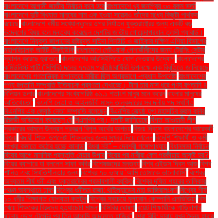
বাংলাদেশে আগামী জাতীয় নির্বাচন কবে হবে
বাংলাদেশে খুব জনপ্রিয় ৩০ রকম ভর্তা
বাংলাদেশে দুটি বিখ্যাত মানুষের নাম এক হওয়া সত্ত্বেও তাঁদের মধ্যে কিছুটা পার্থক্য
রয়েছে
বাংলাদেশে ধর্মীয় সংখ্যালঘুদের ওপর নির্যাতন যুক্তরাষ্ট্রের জন্য একটি বড়
উদ্বেগের বিষয় বলে মন্তব্য করেছেন দেশটির জাতীয় গোয়েন্দাপ্রধান তুলসী গ্যাবার্ড।
বাংলাদেশে নিযুক্ত জাপানের রাষ্ট্রদূত সাইদা শিনইচি ও জাইকার দক্ষিণ এশিয়া বিভাগের
মহাপরিচালক আইট টেরুইউকি
বাংলাদেশে নেটওয়ার্ক পেশাজীবীদের জন্য ট্রেনিং সেন্টার
স্থাপন করেছে হুয়াওয়ে
বাংলাদেশের আরসিইপিতে যোগ দেওয়ার উদ্যোগ
বাংলাদেশের
কমিউনিস্ট পার্টি (সিপিবি) দলের ৭৭তম প্রতিষ্ঠাবার্ষিকী উপলক্ষে এক বিবৃতিতে জানিয়েছে
বাংলাদেশের গণতান্ত্রিক রূপান্তরে নারীরা ছিল অগ্রভাগে -প্রধান উপদেষ্টা
বাংলাদেশের
পণ্য রপ্তানি সম্প্রতি ইতিবাচক প্রবণতা দেখাচ্ছে। টানা চার মাস ধরে পণ্য রপ্তানি ৪
বিলিয়ন ডলার
বাংলাদেশের সংখ্যাগরিষ্ঠ ৬১.১ শতাংশ মানুষ মনে করেন
বাংলার মানুষের
আতিথেয়তা'
বিএনপি নেতা ও আইনজীবী মাসুদ তালুকদারের সব দলীয় পদ স্থগিত
বিএনপির এক জ্যেষ্ঠ নেতা সম্প্রতি বলেছেন
বিএনপির জ্যেষ্ঠ যুগ্ম মহাসচিব রুহুল কবির
রিজভী অভিযোগ করেছেন যে
বিএনপির পর। দলটি জানিয়েছে
বিগত আওয়ামী লীগ
সরকারের আমলে উন্নয়ন প্রকল্পে বিপুল অর্থের অপচয়
বিজয় দিবসে বাংলাদেশের আরেকটি
বিজয়
বিদায়ী শিক্ষা উপদেষ্টা শিক্ষকদের জন্য সুখবর দিয়ে গেলেন
বিদেশি শিক্ষার্থী ও কর্মী
সংখ্যা কমাতে কঠোর হচ্ছে কানাডা
বিধবা নই” – দেবশ্রী গঙ্গোপাধ্যায়
বিধানসভা নির্বাচন
বিয়ের আগে মানসিক প্রস্তুতি নেয়ার উপায়
বিয়ের পর নারীরা কেন পরকীয়ায় আকৃষ্ট হয়?
বিয়ের ব্যাপারে যা বললেন সাফা কবির
বিশেষজ্ঞদের মন্তব্য
বিশ্ব এইডস দিবস আজ
বিশ্ব
শান্তি এবং স্থিতিশীলতার জন্য
বিশ্বের ৭০ ভাষায় 'আমি তোমাকে ভালোবাসি'
বিশ্বের
অন্যতম শীর্ষ ধনী এবং যুক্তরাষ্ট্রের প্রভাবশালী ব্যক্তি
বিশ্বের দূষিত শহরের তালিকায়
পঞ্চম অবস্থানে ঢাকা
বিশ্বের ধনীতম রাজা: থাইল্যান্ডের মহা ভাজিরালংকর্ন
বিশ্বের শীর্ষ
১০ ধনীর শিক্ষাগত যোগ্যতা কতটুকু
বিশ্বের সবচেয়ে মূল্যবান কোম্পানি এনভিডিয়া
বিষ
খেয়ে শিক্ষকের বিরুদ্ধে হত্যাচেষ্টা মামলা
বিসিবির ঘোষণা
বুয়েট শিক্ষার্থীকে গাড়িচাপার
ঘটনায় ডোপ টেস্টের পর তিন আসামি আদালতে হাজির"
বুশরা বিবি: দাবায় যখন সৈন্য হারায়