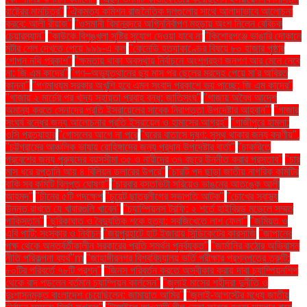
রাষ্ট্রের মানচিত্র"
"ঐকমত্য কমিশন রাজনৈতিক দলগুলোর সাথে আলাদাভাবে আলোচনা
করবে: আলী রীয়াজ"
"ওসমানী বিমানবন্দরে অগ্নিনির্বাপণ মহড়ায় অংশ নিলেন বেবিচক
চেয়ারম্যান"
"কাউকে বিশৃঙ্খলা সৃষ্টির সুযোগ দেওয়া যাবে না
"কিশোরগঞ্জে ভাঙারি দোকানে
মর্টার শেল দেখতে পেয়ে ৯৯৯-এ কল
"কেনেডি হত্যাকাণ্ডের বিষয়ে ৮০ হাজার পৃষ্ঠার
গোপন নথি প্রকাশ"
"ক্ষমতায় থাকা অবস্থায় নির্বাচনে অংশগ্রহণ জনগণ আর মেনে নেবে
না: জি এম কাদের"
"গণ–অভ্যুত্থানের ছয় মাস পর ছেলের মরদেহ পেয়ে মা'র অবিরত
কান্না"
"গণমাধ্যম সরকার অখুশি হবে এমন সংবাদ প্রকাশে ভয় পাচ্ছে: জি এম কাদের"
"গাজায় ২ মার্চের পর খাদ্য সহায়তা প্রবাহ বন্ধ: জাতিসংঘ"
"গাজায় অবৈধ আদেশ
অমান্য করতে সেনাদের প্রতি ইসরায়েলের সাবেক নিরাপত্তা উপদেষ্টার আহ্বান"'
"গাজার
সংঘর্ষ বন্ধের জন্য আলোচনার প্রতি ইসরায়েল ও হামাসের আগ্রহ"
"গাজীপুরে হামলা:
ওসি প্রত্যাহার
"গোসলের আগে না পরে
"ঘরের বাতাসে দূষণ: সুস্থ থাকার জন্য করণীয়".
"চট্টগ্রামের আঞ্চলিক ভাষায় রোহিঙ্গাদের জন্য প্রধান উপদেষ্টার বার্তা"
"চাকরিতে
প্রবেশের জন্য পুরুষদের বয়সসীমা ৩৫ ও নারীদের ৩৭ বছরে উন্নীত করার প্রস্তাব"
"চার
মাস ধরে রপ্তানি আয় ৪ বিলিয়ন ডলারের উপরে"
"চারটি পদ ছাড়া জাতীয় নাগরিক কমিটির
বাকি সব কমিটি বিলুপ্ত ঘোষণা"
"চারবার বসতভিটা সরিয়েও ভাঙনের আতঙ্কে আলী
আহমদ"
"চীনের ৫টি পদক্ষেপ
"চুয়েট ছাত্রলীগের সভাপতি আটক"
"চোখের স্বাস্থ্য
উন্নত রাখতে যে খাবারগুলি খাবেন"
"চ্যাম্পিয়নস ট্রফি: ২ শর্তে হাইব্রিড মডেলে সম্মত
পাকিস্তান"
"ছুরিকাঘাত ও বৈদ্যুতিক শকে হত্যা: সবজিখেতে লাশ ফেলা"
"জমিয়ত ও
এবি পার্টি: সংস্কার ও নির্বাচন
"জয়পুরহাটে হাট ইজারায় সিন্ডিকেটের কারসাজি
"জাপানের
পক্ষ থেকে অন্তর্বর্তীকালীন সরকারের প্রতি সমর্থন পুনর্ব্যক্ত"
"জার্মানির কঠোর অভিবাসন
নীতি পরিকল্পনা ব্যর্থ"m
"জাহাঙ্গীরনগর বিশ্ববিদ্যালয় ভর্তি পরীক্ষার প্রশ্নপত্রে ত্রুটি:
৮০টির পরিবর্তে ৭৮টি প্রশ্ন"
"জিনস পরিবর্তন করতে অস্বীকার করায় দাবা চ্যাম্পিয়নশিপ
থেকে বাদ পড়লেন বর্তমান চ্যাম্পিয়ন কার্লসেন"
"জুলাই মাসের শহীদরা দুর্নীতি ও
দুঃশাসনমুক্ত বাংলাদেশ চেয়েছিলেন: জামায়াত আমির"
"জুলাই-আগস্টের মধ্যে জাতীয়