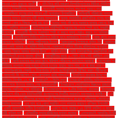
পাওয়া গেল হারানো আংটি"
"৮ দবি নিয়ে কবি নজরুল বিশ্ববিদ্যালয়ের মিডিয়া স্টাডিজ
বিভাগে শিক্ষার্থীদের আন্দোলন"
"অন্তর্বর্তী সরকার যথাযথ পদক্ষেপ গ্রহণে ব্যর্থ
"অপরাজিতা ফুলের চায়ে পাবেন ৬টি অসাধারণ উপকারিতা"
"অভিবাসী পরিবারের সন্তান
কমলার সামনে ইতিহাস সৃষ্টি করার সম্ভাবনা"
"অমুক ব্যবসায়ীর রাজনৈতিক দলের সঙ্গে
সম্পর্ক: কেন এ বিষয়ে লেখা হয় না?"
"অযথা সময় নষ্ট করে সরকারে থাকার কোনো ইচ্ছা
নেই: আসিফ নজরুল"
"আইনশৃঙ্খলা পরিস্থিতি সন্ধ্যার পর থেকে স্পষ্ট হবে: স্বরাষ্ট্র
উপদেষ্টা"
"আওয়ামী লীগের অবস্থান স্পষ্ট না করলে যমুনা ঘেরাও করবে গণ অধিকার
পরিষদ"
"আগামীকাল নির্বাচন কমিশনে বৈঠকে যাবে জামায়াতে ইসলামী"
"আজ রাতে ঢাকায়
আসছেন সাকিব?"
"আজ লক্ষ্মীপূজার উৎসব"
"আজহারুল ইসলামকে মুক্তি দিন
"আমাদের
কথা কেউ ভাবছে না: মার্কিন নির্বাচনের প্রেক্ষাপটে পশ্চিম তীরের বাসিন্দাদের অনুভূতি"
"আমার হিজাব আমার শক্তির উৎস" : মার্কিন ছাত্রী
"আমি যুক্তরাষ্ট্রের রাজনৈতিক বন্দী:
ফিলিস্তিনি ছাত্র মাহমুদ খলিল"
"আর্জেন্টিনার কাছে ৬ গোল খেয়ে সেই ব্রাজিল এখন
শীর্ষে"
"আলী-চমকের পর হৃদয়-ঝড়ে বরিশাল পৌঁছালো ফাইনালে আবারো"
"আলেপ্পোর পর
সিরিয়ার অন্যান্য শহর দখলে এগিয়ে চলেছে হায়াত আল-শাম: কে বা কারা তারা?"
"আসলাঙ্কারের সেঞ্চুরি ও তিকশানার ঘূর্ণিতে অস্ট্রেলিয়াকে বিস্মিত করল শ্রীলঙ্কা"
"আসলেই কি আপেল খেলে রোগমুক্ত থাকা সম্ভব?"
"ইতালিতে যাওয়ার উদ্দেশ্যে
লিবিয়ায় নিখোঁজ ২৪ জন
"ইসরায়েলি ৩ জিম্মি মুক্ত
"ইসরায়েলি বাহিনীর অভিযানে বন্ধ
হয়ে গেছে উত্তর গাজার শেষ হাসপাতালটি"
"ইসরায়েলে নেতানিয়াহুর বিরুদ্ধে হাজারো
মানুষের প্রতিবাদ: দ্য গার্ডিয়ান"
"উড়োজাহাজে ৪০ ঘণ্টার নির্যাতন: হাতকড়া
"উৎসবমুখর
পরিবেশে নটর ডেম ইউনিভার্সিটি বাংলাদেশের দ্বিতীয় সমাবর্তন সফলভাবে অনুষ্ঠিত"
"এই
দেশ ১৯৭১-এর শহীদদের রক্তের প্রতি বিশ্বাসঘাতকতা করেছে: কুমিল্লায় জোনায়েদ
সাকির মন্তব্য"
"এক মাস ধরে খোলা সয়াবিন তেল ব্যবহার করছেন বাণিজ্য উপদেষ্টা"
"একটি আমলকীর অসীম উপকারিতা!"
"একুশে পদক পাচ্ছেন ১৪ বিশিষ্ট ব্যক্তি ও জাতীয়
নারী ফুটবল দল"
"এশিয়াটিক ল্যাবরেটরিজের মুনাফা কমেছে"
"এসঅ্যান্ডপি আদানির তিনটি
কোম্পানির ঋণমান কমালো"
"এহুদ ওলমার্ট কীভাবে তৈরি করেছিলেন ইসরায়েল-ফিলিস্তিন