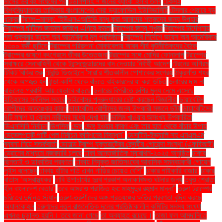
মাসের ভয়াবহ সংঘর্ষের পর
টিউলিপসহ ৭ জনের ব্যাংক হিসাব তলব
টেকসই
বিশ্ববিদ্যালয়ের তালিকায় বাংলাদেশের সেরা ড্যাফোডিল ইউনিভার্সিটি
টেসলার শেয়ারে বড়
ধাক্কা
ট্রাম্প–মাস্ক: ‘ইউএসএআইডি বন্ধ করা আমাদের শত্রুদের জন্য উপহার
ট্রাম্পের ঘাঁটিতে জনমত জরিপে এগিয়ে কমলা
ট্রাম্পের জন্য সুখবর
ট্রাম্পের নির্দেশনায়
গত শুক্রবার ভয়েস অব আমেরিকার মূল প্রতিষ্ঠান
ট্রাম্পের নির্দেশে ভয়েস অব আমেরিকার
১৩০০ কর্মী ছুটিতে
ট্রাম্পের পরিকল্পনা মোকাবেলায় আরব শীর্ষ কূটনীতিকদের বৈঠক
ট্রাম্পের ভাষণে কংগ্রেসে তীব্র উত্তেজনা
ট্রাম্পের সঙ্গে মোদির ফোনালাপ
ট্রাম্পের
স্বাক্ষরে সেনাবাহিনী থেকে ট্রান্সজেন্ডারদের বাদ দেওয়ার নির্বাহী আদেশ
ট্রেনের অগ্রিম
টিকিট বিক্রি শুরু
ট্রেন্ডি ডিজাইনে 'সারা'র শীতকালীন পোশাকের সংগ্রহ
ঠাকুরগাঁও শহর
থেকে অপহৃত হন
ঠান্ডা-কাশি থেকে বাঁচতে বাইকারদের যা করা উচিত
ডলারের দাম না
বাড়লেও প্রবাসী আয় যেভাবে বাড়ছে
ডলারের বিপরীতে রুপির মূল্য নেমে এসেছে
ইতিহাসের সর্বনিম্ন স্তরে
ডাইনোসর পুনরুদ্ধারের চেষ্টা করছেন বিজ্ঞানীরা
ডায়াবেটিস
রোগীদের আতঙ্কের কারণ
ডায়াবেটিস রোগীদের জন্য উপকারী সজনে ডাঁটা
ডায়াবেটিসের
৪টি লক্ষণ যা কেবল নারীদের মধ্যে দেখা যায়
ডালিম খাওয়ার অসংখ্য উপকারিতা
ডিএসসিসি নির্বাচন
ডিপসিক
ডেঙ্গু
ডেঙ্গু হওয়ার কারণ এবং তার হাত থেকে বাঁচার উপায়
ডেভেলপমেন্ট পার্টি পেল নির্বাচন কমিশনের নিবন্ধন"
ডেসটিনি-ইভ্যালি সহ এমএলএম
ব্যবসা নিয়ে সতর্কবার্তা
ডোনাল্ড ট্রাম্প যুক্তরাষ্ট্রের কেন্দ্রীয় গোয়েন্দা সংস্থা (এফবিআই)
ড্রোনের মাধ্যমে নজরদারি চলছে
ঢাকা আন্তর্জাতিক ম্যারাথন-২০২৫ অনুষ্ঠিত
ঢাকায়
ছিনতাই ও ডাকাতির প্রবণতা
ঢাকায় নিযুক্ত জাতিসংঘের আবাসিক সমন্বয়কারী গোয়েন
লুইস বলেছেন
ঢাকায় হাঁটার গতি এখন গাড়ির চেয়েও বেশি''
ঢাকার পাইকারি বাজার'
ঢাকার
বাতাস ‘অস্বাস্থ্যকর’
ঢাবি উপাচার্যের দুঃখ প্রকাশ অনাকাঙ্ক্ষিত ঘটনার জন্য
তবুও শ্রোতা
হীন বাংলাদেশ বেতার”
তবে আমরাও পরাজিত হব: মাহমুদুর রহমান মান্না"
তরুণ ট্রাম্পের
চরিত্রে দুর্দান্ত স্ট্যান
তরুণ-তরুণীদের অঙ্গ-প্রত্যঙ্গের ক্ষতির প্রবণতা বৃদ্ধি করছে
অ্যালকোহল
তরুণদের নতুন রাজনৈতিক দলের প্রতিষ্ঠাকালীন কমিটির সদস্য সংখ্যা
এখনও চূড়ান্ত হয়নি। তবে জানা গেছে
তা অব্যাহত রয়েছে।
তাজা ফল আমদানিতে