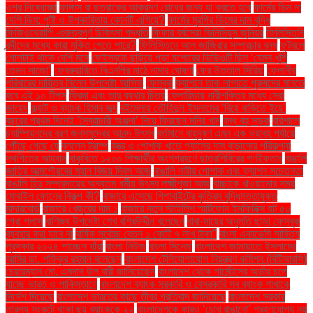
ওপর নিষেধাজ্ঞা
ফাঙ্গাস বা ছত্রাকের আক্রমণ রোধের জন্য যা করতে হবে
ফার্মের ডিম না
দেশি ডিম: পুষ্টি ও উপকারিতায় কোনটি এগিয়ে?
ফার্মের মুরগির ডিমের দাম বৃদ্ধি
ফিজিওথেরাপি -গুরুত্বপূর্ণ চিকিৎসা পদ্ধতি
ফিফার বর্ষসেরা ভিনিসিয়ুস জুনিয়র
ফিলিস্তিনি
বন্দীদের মধ্যে কারা মুক্তি পেতে পারে?
ফিলিস্তিনে আল জাজিরার সম্প্রচার বন্ধ
ফুটবলে
গোলটাই থাকে বেশি মনে
ফেইসবুকে ছড়িয়ে পড়া যশোরের ভিডিওটি ছিল ‘যেমন খুশি
তেমন সাজো’
ফেব্রুয়ারিতে বিএনপির মাঠে নামার ঘোষণা
ফের উত্তাল সিরিয়া
ফেলানীর
পরিবারের দায়িত্ব নিলেন উপদেষ্টা আসিফ
ফেসবুক
ফ্যাশনে তাক লাগাতে পুরুষদের মানতে
হবে এই ১০ টিপস
ফ্রিদা এবং তার ব্যথার চিত্র
ফ্লোরিডায় নারীশক্তির মধ্যে সেরা
জায়েদ
ফ্ল্যাট ও ব্যাংক হিসাব জব্দ
বইমেলায় তৌহিদুল ইসলামের ‘বিয়ে বাড়িতে ইয়ে’
বছরের প্রথম দিনেই ‘স্বৈরাচারী অঞ্জনা’ নিয়ে ফিরছেন মনির খান
বন্ধ বহু সড়ক
বরিশালে
চ্যাম্পিয়নদের বরণ জনসমুদ্রের আনন্দ উৎসব
বর্তমানে বায়ুদূষণ এমন এক ভয়াবহ পর্যায়ে
পৌঁছে গেছে যে
বললেন ট্রাম্প
বস্ত্র ও পোশাক খাতে গ্যাসের দাম বাড়ানোর পরিকল্পনা
স্থগিতের আহ্বান
বাকৃবিতে ১২০০ শিক্ষার্থীর অংশগ্রহণে ছাত্রশিবিরের গণইফতার
বাঙালি
জাতির আত্মগৌরবের মহান বিজয় দিবস আজ
বাঙালি নারীর পোশাক এবং ফ্যাশন সচেতনতা
বাঙালি হিন্দু সম্প্রদায়ের অন্যতম ধর্মীয় উৎসব লক্ষ্মীপূজা আজ
বাচ্চাকে খাওয়ানোর সময়
মোবাইল ফোনের বিকল্প কী?
বাজারে এসেছে গিগাবাইটের কৃত্রিম বুদ্ধিমত্তাযুক্ত
মাদারবোর্ড
বাজারে খেজুরের দাম ১
বাজারে নতুন স্টাইলিশ স্মার্টফোন ইনফিনিক্স হট ৫০
প্রো প্লাস
বাণিজ্য উপদেষ্টা শেখ বশিরউদ্দীন বলেছেন
বাবা-মায়ের অনুমতি ছাড়া ফেসবুক
ব্যবহার করা যাবে না
বার্ষিক সর্বোচ্চ বেতন ১ কোটি ৭ লাখ টাকা"
বাংলা একাডেমি সাহিত্য
পুরস্কার ২০২৪ পাচ্ছেন যাঁরা
বাংলা নিউজ
বাংলা সিনেমা
বাংলাদেশ জামায়াতে ইসলামের
আমির ডা. শফিকুর রহমান বলেছেন
বাংলাদেশ টেলিযোগাযোগ নিয়ন্ত্রণ কমিশন (বিটিআরসি)
চেয়ারম্যান মো. এমদাদ উল বারী জানিয়েছেন
বাংলাদেশ থেকে গার্মেন্টসের অর্ডার চলে
যাচ্ছে ভারত ও পাকিস্তানে
বাংলাদেশ ব্যাংক সরকারি ও বেসরকারি সব ব্যাংক শাখাকে
নির্দেশ দিয়েছে
বাংলাদেশ ভারতের কাছে তীব্র প্রতিবাদ জানিয়েছে
বাংলাদেশ সরকার
তারল্য সংকটে থাকা ছয় ব্যাংককে ২২
বাংলাদেশকে কারও ‘চোখ রাঙানো’ গ্রহণযোগ্য নয়