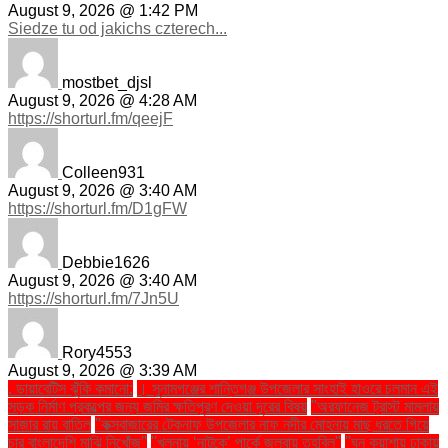
August 9, 2026 @ 1:42 PM
Siedze tu od jakichs czterech...
mostbet_djsl
August 9, 2026 @ 4:28 AM
https://shorturl.fm/qeejF
Colleen931
August 9, 2026 @ 3:40 AM
https://shorturl.fm/D1gFW
Debbie1626
August 9, 2026 @ 3:40 AM
https://shorturl.fm/7Jn5U
Rory4553
August 9, 2026 @ 3:39 AM
. ডায়াবেটিস ঝুঁকি কমানো:
। সুনামগঞ্জের শান্তিগঞ্জ উপজেলার সাংহাই হাওরে চলমান এই
সড়ক নির্মাণ প্রকল্পের জন্য জমির ক্ষতিপূরণ দেওয়া দূরের বিষয়
''অরফানেজ ট্রাস্ট মামলায়
সাজার রায় বাতিল
''কক্সবাজারের টেকনাফ উপজেলার নাফ নদীর মোহনায় মাছ ধরতে গিয়ে
চার বাংলাদেশি মাঝি নিখোঁজ''
''খুলনায় ‘নাটুকে’ পার্কে জলবায়ু তহবিল''
''ঘন কুয়াশায় ঢাকায়