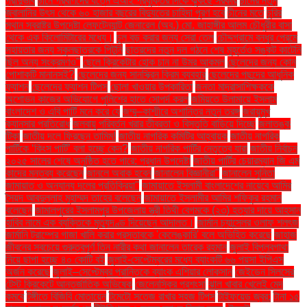
প্রাদুর্ভাব
চীনে প্রবীণদের যত্নে এআই প্রযুক্তির দিকে ঝুঁকছে সরকার
চীনের নতুন
জ্বালানির উৎস থেকে ৬০ হাজার বছরের বিদ্যুতের চাহিদা পূরণ হবে
চীনের মতে
চুরির
স্থান স্বরাষ্ট্র উপদেষ্টা লেফটেন্যান্ট জেনারেল (অব.) মো. জাহাঙ্গীর আলম চৌধুরীর বাসা
থেকে এক কিলোমিটারের মধ্যে।
চুল বড় করার জন্য সেরা তেল
চৌদ্দগ্রামে বন্ধুর প্রেমে
সহায়তার জন্য স্কুলছাত্রকে পিটুনি
ছাত্রদের নতুন দল গঠনে শেষ মুহূর্তেও সঙ্কট কাটেনি
ছিল অন্য সংক্রমণও"
ছেলে ক্রিকেটার হোক চান না উমর আকমল
ছেলেদের জন্য কোন
পোশাকটি মানানসই?
ছেলেদের জন্য সানস্ক্রিন ক্রিম ব্যবহার
ছেলেদের পছন্দের আধুনিক
ফ্যাশন
ছেলেদের ফ্যাশন টিপস
ছোলা খাওয়ার উপকারিতা
জনতা মাদ্রাসাশিক্ষককে
অশোভন কাজের অভিযোগে পুলিশের হাতে সোপর্দ করল
জমিয়তে উলামায়ে ইসলাম
বাংলাদেশ ও এবি পার্টি মনে করে যে
জম্মু–কাশ্মীরে অশান্তির নতুন তরঙ্গ
জরায়ুমুখ
ক্যানসার প্রতিরোধ
জলবায়ু পরিবর্তন খরার তীব্রতা ও বিস্তৃতি বাড়িয়ে দিচ্ছে
জলাতঙ্ক
টিকা
জাতীয় দলে ফিরছেন তামিম!
জাতীয় নাগরিক কমিটির আহ্বায়ক
জাতীয় নাগরিক
পার্টিকে ‘কিংস পার্টি’ বলা হচ্ছে কেন?
জাতীয় নাগরিক পার্টির নেতৃত্বে যারা
জাতীয় নির্বাচন
২০২৫ সালের শেষে অনুষ্ঠিত হতে পারে: প্রধান উপদেষ্টা
জাতীয় পার্টির চেয়ারম্যান জি এম
কাদের মন্তব্য করেছেন
জানলে অবাক হবেন
জানালেন বিজ্ঞানীরা"
জানালেন সুনিতা
জামায়াত ও অন্যান্য দলের প্রতিক্রিয়া''
জামায়াতে ইসলামী বাংলাদেশের নায়েবে আমির
সৈয়দ আবদুল্লাহ মুহাম্মদ তাহের বলেছেন
জামায়াতে ইসলামীর আমির শফিকুর রহমান
বলেছেন
জামালপুরের ইসলামপুর উপজেলায় স্ত্রী তিথী বেগমকে (২৩) হত্যার দায়ে আহসান
হাবিব নামে এক ব্যক্তিকে মৃত্যুদণ্ড দিয়েছেন আদালত।
জার্মান চ্যান্সেলর ওলাফ শলৎজ
জার্মানি ট্রাম্পের গাজা খালি করার প্রস্তাবকে 'কেলেঙ্কারি' বলে অভিহিত করেছে
জাহাজ
জীবনের সবচেয়ে গুরুত্বপূর্ণ তিন নারীর কথা জানালেন তারেক রহমান
জুলাই বিপ্লবগাথা
নিয়ে ছাপা হচ্ছে ৪০ কোটি বই
জুলাই-সেপ্টেম্বরের মধ্যে ব্যাংকটি ৬৬ পয়সা ইপিএস
অর্জন করেছে
জুলাই–সেপ্টেম্বর প্রান্তিকে ব্যাংক এশিয়ার লোকসান
জেইডেন সিলসের
টেস্ট ক্রিকেটে আন্তর্জাতিক অভিষেক
জেলেনস্কির প্রশংসা
ঝাল খাবার খেলেই মেদ
কমবে
টঙ্গীতে বিজিবি মোতায়েন
টমেটো সতেজ রাখার সহজ টিপস
টাইফয়েড জ্বর:
টানা ১৫