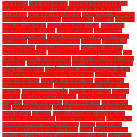
Trump Coin
Trump crypto coin
USA's World Cup Run Just
Got a Crypto Twist — Here's What That Actually Means
ViralShorts
what is a Trump Account
অক্সফোর্ডের বিজ্ঞানীরা টেলিপোর্টেশন
প্রযুক্তিতে অর্জন করেছেন বড় সাফল্য
অগ্রযাত্রার যাত্রীরা
অটোমোবাইল
অতিরিক্ত চা
খেলে যেসব সমস্যা হতে পারে
অতিরিক্ত লবণ খাওয়ার পরিণতি কী
অনলাইন ব্যবসা
পরিচালনায় হাইকোর্টের ৯টি নির্দেশনা
অনলাইন শিক্ষা প্ল্যাটফর্ম
অন্য দিনের মতোই
অপরিকল্পিত ঋণের বৃহৎ বোঝা
অপ্রাপ্তবয়স্কদের সঙ্গে প্রেমের সম্পর্ক: আইনি বাধা ও
সামাজিক সমস্যা
অভিজ্ঞতা ছাড়াই আবেদন করা যাবে
অভিনয় শিল্পী
অভিনেত্রী কীর্তি
সুরেশের বিবাহ সম্পন্ন
অস্কার জিততে পারবেন কি?
অ্যাডমিনকে গুলি করে হত্যা
অ্যালোভেরার বিভিন্ন ব্যবহার
আইএসআইএসের পতাকা হাতে যুক্তরাষ্ট্রে হামলা!
আইন
উপদেষ্টা অধ্যাপক আসিফ নজরুল জানিয়েছেন
আইনের শাসন না থাকলে কেউ নিরাপদ নয়
- তারেক রহমান
আইপিএলে বেতন বৃদ্ধির চমক
আওয়ামী লীগকে নিষিদ্ধ করার বিষয়ে এক
প্রশ্নের জবাবে মান্না বলেন
আগামী ২ বছরে সরকারি খাতে ৫ লাখ নতুন চাকরি সৃষ্টি হবে
আগামী এক বছরের মধ্যে জাতীয় নির্বাচন অনুষ্ঠিত হওয়া উচিত
আগামী জাতীয় সংসদ
নির্বাচন কবে অনুষ্ঠিত হবে
আজ বুধবার সচিবালয়ে সাংবাদিকদের
আটার রুটিকে আরও
পুষ্টিকর করার কয়েকটি সহজ উপায়
আতিকুল সালাম ক্যান্টনমেন্ট থানায় লিখিত অভিযোগ
দায়ের করেন
আতিকুল সালাম জানিয়েছেন যে
আতিথেয়তা ও খাবারের স্বাদ
আধ ঘণ্টায়
২০ লাখ হিট
আন্তর্জাতিক মুদ্রা তহবিলের সতর্কতা
আপনার ঠোঁট এক্সফোলিয়েট করার
পরিপূর্ণ গাইড
আফ্রিদিকে বললেন তামিম
আম দিয়ে পাটিসাপটা পিঠা
আমরা কেন ভ্রমণ
করি?
আমলাতন্ত্র রাজনীতির চাপে
আমার বাংলাদেশ পার্টির (এবি পার্টি) সদস্যসচিব মজিবুর
রহমান মঞ্জু বলেছেন
আমি ক্লান্ত
আরও একটি কারখানা পেল পরিবেশবান্ধব স্বীকৃতি
আসকের উদ্বেগ: ঢাকা প্রতিবেদন"
আসামে গরুর মাংস খাওয়া নিষিদ্ধ
আসিফ নজরুলের
সঙ্গে অশোভন আচরণের জন্য তারেক রহমানের নিন্দা
আহত ১".
ইইউ বাংলাদেশের
সংস্কার উদ্যোগে সমর্থন জানালেন - হাদজা লাহবিব
ইউক্রেন
ইউক্রেনে যুক্তরাষ্ট্রের
প্রস্তাবিত যুদ্ধবিরতি চুক্তি নিয়ে রাশিয়ার প্রেসিডেন্ট ভ্লাদিমির পুতিনে
ইউক্রেনে সেনা