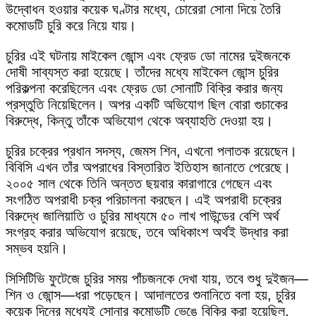
উদ্বোধন হওয়ার কয়েক ঘণ্টার মধ্যে, চোরেরা সোনা দিয়ে তৈরি
কমোডটি চুরি করে নিয়ে যায়।
চুরির এই ঘটনায় মাইকেল জোন্স এবং ফ্রেড ডো নামের দুইজনকে
দোষী সাব্যস্ত করা হয়েছে। তাঁদের মধ্যে মাইকেল জোন্স চুরির
পরিকল্পনা করেছিলেন এবং ফ্রেড ডো সোনাটি বিক্রি করার জন্য
প্রস্তুতি নিয়েছিলেন। অপর একটি অভিযোগ ছিল বোরা গুচাকের
বিরুদ্ধে, কিন্তু তাঁকে অভিযোগ থেকে অব্যাহতি দেওয়া হয়।
চুরির চক্রের প্রধান সদস্য, জেমস শিন, এখনো পলাতক রয়েছেন।
বিবিসি এখন তাঁর অপরাধের বিস্তারিত ইতিহাস জানাতে পেরেছে।
২০০৫ সাল থেকে তিনি অন্তত ছয়বার কারাগারে গেছেন এবং
সংগঠিত অপরাধী চক্র পরিচালনা করছেন। এই অপরাধী চক্রের
বিরুদ্ধে জালিয়াতি ও চুরির মাধ্যমে ৫০ লাখ পাউন্ডের বেশি অর্থ
সংগ্রহ করার অভিযোগ রয়েছে, তবে অধিকাংশ অর্থই উদ্ধার করা
সম্ভব হয়নি।
সিসিটিভি ফুটেজে চুরির সময় পাঁচজনকে দেখা যায়, তবে শুধু দুইজন—
শিন ও জোন্স—ধরা পড়েছেন। আদালতের শুনানিতে বলা হয়, চুরির
কয়েক দিনের মধ্যেই সোনার কমোডটি ভেঙে বিক্রি করা হয়েছিল,