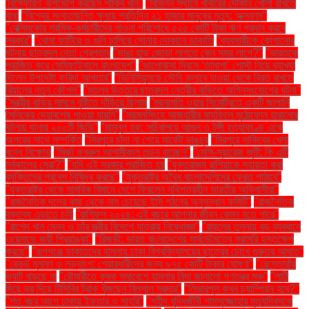
'বিস্ফোরণ' উপভোগ করছেন শাকিব খান"
"বিভিন্ন স্থানে খাবারের দোকান খোলা রাখতে
বাধা
"বিশ্বের সংঘাতজনিত ক্ষুধায় প্রতিদিন ২১ হাজার মানুষের মৃত্যু: অক্সফাম"
"বেক্সিমকোর শ্রমিক-কর্মচারীদের পাওনা পরিশোধে ৫২৫ কোটি টাকা ঋণ প্রদান করবে
সরকার"
"বোমা ফাটিয়ে ও গুলি চালিয়ে সোনার দোকানে ডাকাতি
"ব্যবসায়ীকে কোপানোর
ঘটনায় ছাত্রদল নেতা গ্রেপ্তার
"ভাঙা হাড় জোড়া লাগতে কেন সময় লাগে?"
"ভারতকে
পরাজিত করে সেমিফাইনালে বাংলাদেশ"
"ভালোবাসা দিবসে ‘তামাশা’ পোস্ট নিয়ে ব্যাখ্যা
দিলেন উপদেষ্টা ফরিদা আখতার"
"ভিনিসিয়ুসকে সৌদি ক্লাবে যাওয়া থেকে বিরত রাখতে
রিয়ালের নতুন কৌশল"
"মতলব উত্তরে ছাত্রদল নেত্রীর বাড়িতে অগ্নিসংযোগের ঘটনা"
"মন্ত্রীর বাড়ির সামনে বৃষ্টিতে দাঁড়িয়ে ছিলাম
"ময়নামতি ওয়ার সিমেট্রিতে একটি জাপানি
সৈনিকের দেহাবশেষ পাওয়া যায়নি"
"ময়মনসিংহে আজহারীর মাহফিলে মুঠোফোন হারানোর
ঘটনায় থানায় ২০০টি জিডি"
"মামুনুল হক: সচিবালয়ে আগুন ও টঙ্গী হত্যাকাণ্ড একে
অপরের সাথে সম্পর্কিত
"মিরপুরে চাঁদা না পেয়ে মার্কেট ভাঙচুর
"মিরপুরে সাকিবের খেলা
বন্ধে বিক্ষোভ
"মির্জা ফখরুল আগামীকাল লন্ডন যাচ্ছেন"
"মেসি-সুয়ারেজ জুটি: কি এটি
সর্বকালের সেরা?"
"যদি এই সরকার পরাজিত হয়
"যুক্তরাজ্য রাশিয়াকে সহায়তা করা
ব্যক্তিদের প্রবেশ নিষিদ্ধ করছে"
"যুক্তরাষ্ট্র অবৈধ বাংলাদেশিদের ফেরত পাঠাবে"
"যুক্তরাষ্ট্র থেকে সামরিক বিমানে দেশে ফিরলেন নথিপত্রহীন ভারতীয় অভিবাসীরা"
"রাজনৈতিক দলের কাছ থেকে নাম চেয়েছে ইসি গঠনের অনুসন্ধান কমিটি"
"রাজনৈতিক
বক্তব্য এড়াতে চাই
"রাশিফল ২০২৪: এই বছরে আপনার জীবন কেমন হতে পারে"
"রাশেদ খান মেনন ও তাঁর স্ত্রীর বিদেশে যাত্রায় নিষেধাজ্ঞা"
"রাহুলের তুলনায় বড় ব্যবধানে
ওয়েনাডে জয়ী প্রিয়াঙ্কা"
"রিজভী: ভারত বাংলাদেশের সার্বভৌমত্বে সরাসরি হস্তক্ষেপ
করছে"
"রূপগঞ্জে ডাকাতদের হামলায় ঢাকা বিশ্ববিদ্যালয়ের ছাত্রের চোখে গুরুতর আঘাত"
"রেকর্ড মুনাফা ও লভ্যাংশ: শেয়ারধারীদের জন্য ৯৭৫ কোটি টাকার ঘোষণা"
"রেস্তোরাঁয়
ভ্যাট বাড়ছে না
"রৌমারীতে কৃষক সমাবেশে হামলার নিন্দা জানালো গণতন্ত্র মঞ্চ"
"লাঠি
দিয়ে ভর দিয়ে টিসিবির ট্রাক খুঁজছেন বিল্লাল সরদার"
"লিভারপুল কখন চ্যাম্পিয়ন হবে?"
"শত বছর আগে ঢাকায় ইফতার ও সাহ্‌রি"
"শহীদ বুদ্ধিজীবী শামসুজ্জোহার মৃত্যুদিবসকে