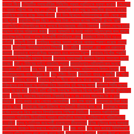
খালেদা জিয়া
এশিয়াটিক ল্যাবরেটরিজ লিমিটেড প্রথম প্রান্তিকে মুনাফা করেছে
এসএসসি
ও সমমান পরীক্ষা শুরু হবে ১০ এপ্রিল
এসএসসি ফরম পূরণের সময়সীমা বাড়ানো হয়েছে
এ্যানিকে পাঠানো হচ্ছে বিশ্ব সাঁতারে
ওই দিন বিকেলে অলিউল্লাহকে বাড়ি থেকে তুলে
নেয় পুলিশ
ওয়ালটন ফ্রিজ কিনে ২০ লাখ টাকা পেলেন কলেজ শিক্ষার্থী রাশেদ আলী
ওয়াশিংটনে হেলিকপ্টারের সঙ্গে সংঘর্ষে উড়োজাহাজ নদীতে বিধ্বস্ত
কমিশন দেশের চারটি
প্রদেশ গঠনের পরিকল্পনা করছে
কয়লা আমদানি না হওয়া পর্যন্ত বিদ্যুৎকেন্দ্র বন্ধ থাকবে
কয়লাসঙ্কটের কারণে বন্ধ মহেশখালী তাপবিদ্যুৎ কেন্দ্র
করমজলে তিন দিনে ৭৫০০
দর্শনার্থী
কর্ণফুলী টানেল
কলসিন্দুর গ্রামের অদম্য মেয়েরা আবারও প্রমাণ করেছে তাদের
দক্ষতা
কলাম্বিয়া বিশ্ববিদ্যালয়ের শিক্ষার্থী
কাঁচা মরিচে
কানপাকা রোগ - এক গুরুত্বপুর্ণ
সমস্যা
কানাডাকে যুক্তরাষ্ট্রের অঙ্গরাজ্য হতে বললেন ট্রাম্প
কানাডায় নিখোঁজ প্রবাসী
বাংলাদেশি শিক্ষার্থীর মরদেহ উদ্ধার
কানাডার প্রধানমন্ত্রী জাস্টিন ট্রুডো পদত্যাগ করতে
যাচ্ছেন
কান্ট ও হিউমের দর্শনে গাজালির প্রভাব
কাভার্ডভ্যান-মোটরসাইকেল সংঘর্ষে
ছাত্রদল কর্মী নিহত
কার ক্ষতি
কার লাভ
কারিগরি শিক্ষা অধিদপ্তরে বিশাল নিয়োগ
কিছু
অধিনায়কত্বের নাম অনুমিত ছিল
কিছু ইঙ্গিত মিলছে
কিডনিতে পাথর ও করণীয়
কী আছে
তাতে?
কীভাবে খাবেন?
কীভাবে বুঝবেন শীতে পানি কম খাওয়া হচ্ছে?
কুড়িগ্রামে
দরিদ্রদের চাল বিতরণের তালিকা নিয়ে বিএনপির দুই পক্ষের সংঘর্ষ
কুমিল্লা সিটির সাবেক
মেয়র সূচনার জমি
কুয়েটে ভর্তি পরীক্ষা উপলক্ষে বিমানের বিশেষ ফ্লাইট
কৃত্রিম বুদ্ধিমত্তা
কৃষক
কেন্দ্রীয় ব্যাংকের নির্দেশনায় ট্রেজারি বিল ও বন্ড কেনায় ব্যাংকের ফি ও চার্জ
নির্ধারণ"
কোন কথায় রেগে গেলেন জেলেনস্কি
কোন পক্ষ হারল?
ক্যানসারের টিকা নিয়ে
আশার আলো
ক্যান্সারের বিকল্প চিকিৎসা পদ্ধতিগুলি কীভাবে কাজ করে
ক্লাসরুমে প্রথম
বর্ষের ছাত্রকে বিয়ে করলেন বিশ্ববিদ্যালয় শিক্ষিকা (ভিডিও)
ক্ষমতার প্রাতিষ্ঠানিক
ভারসাম্য প্রতিষ্ঠায় বিএনপিসহ প্রধান রাজনৈতিক দলগুলো সংবিধানে যে পরিবর্তনগুলো
চেয়েছিল
ক্ষুদ্র নৃ-তাত্বিক জনগোষ্ঠী চাকমাদের জীবনযাত্রা
খনিজ চুক্তির জন্য শুক্রবার
ওয়াশিংটন যাচ্ছেন ইউক্রেনের প্রেসিডেন্ট
খবর
খরচ কত?
খরচ বহন করেছে বিসিসিআই"
খাওয়ার বাইরে আরও কত কাজে লাগে ডিম!
খাদ্যাভ্যাসে পরিবর্তন
খালেদা জিয়া ও তারেক