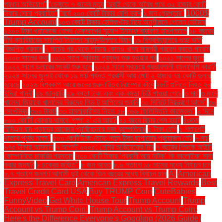
প্রধান অভিযোগ”
“ডেঙ্গুতে ৭ জনের মৃত্যু
“দুবাই থেকে অবৈধ পথে ৩২ হাজার কোটি
টাকার সোনা প্রবাহিত”
“বর্ষে ২০০ কোটি টাকার বেশি বরাদ্দ
১ জন গ্রেপ্তার"
1000$
Trump Account
১০৩ কোটি টাকার হেলিকপ্টার নিয়ে অনুশীলনে গেলেন নেইমার
১২০০ টাকা প্যাকেজে হেলথ চেকআপের সুযোগ ইনসাফ বারাকাহ হাসপাতালে
১৮ বছরের
দীর্ঘ ক্যারিয়ারের সমাপ্তি টানলেন মাহমুদউল্লাহ রিয়াদ
১৯ বিশ্ববিদ্যালয়ে গুচ্ছ ভর্তি
বিজ্ঞপ্তি প্রকাশ
২ মার্চের পর থেকে গাজায় কোনও খাদ্য সামগ্রী প্রবেশ করতে পারেনি
২০০৮ সালের কথা
২০১১ সালে সিরিয়ায় গৃহযুদ্ধ শুরু হওয়ার পর
২০২১ সালের জুনে
২০২২ সালে ডলারের সংকট শুরু হলে
২০২৪ সালে সবচেয়ে প্রভাবশালী বাংলাদেশি কারা?
২০২৪ সালের জুলাই থেকে ১৯ মার্চ পর্যন্ত প্রবাসী আয় মোট ২ হাজার ৭৪ কোটি ডলার
হয়েছে
২০২৬ বিশ্বকাপ আয়োজনের গুরুদায়িত্ব ট্রাম্পের কাঁধে
২৮টি গুলিতে নিহত হন
ইন্দিরা গান্ধী
২৯ জানুয়ারি
২৯ বস্তা টাকা এবং এক বস্তা চিঠি পাওয়া গেছে
৩ মার্চ
৩ মার্চে
খালেদা জিয়াকে খালাসের বিরুদ্ধে লিভ টু আপিলের শুনানি
৩০ মিনিটে নিয়ন্ত্রণে আসে"
৩০
সেপ্টেম্বর
৩০০ টাকা!
৩৩ হামলাকারীসহ নিহত ৫৮
৩৬৯ ফিলিস্তিনি কারামুক্ত"
৪ দিনে
৮০০ কোটি! কোথায় থামবে 'পুষ্পা ২' এর আয়?
৪১ বছরে বিচার শেষ হয়নি
৪৩তম
বিসিএস বাদ পড়াদের আবেদন পুনর্বিবেচনার সভা বৃহস্পতিবার
৫ টাকা বেশি
৫ শতাংশই
থাকবে পূর্বের মতো"
৫০০ কোটি টাকা দেবে: নতুন টাকা ছাপানোর প্রয়োজন নেই
৬ মার্চ
৬৭৫ টাকায় আমদানি
৭ আগস্ট ২০০৫: মেসির অভিষেকের দিন
৭ বছরের শিশুকে আইটি
কোম্পানিতে চাকরির প্রস্তাব
৭৩০ কোটি টাকার ‘প্রবাসী আয় নাটক’ কি কালোটাকা সাদা
করার জন্য?
৮ চক্রের জড়িত"
৮ জন আহত
৮.৬ শতাংশ ১৮ মাসের মধ্যে নির্বাচন চান
৮.৭ শতাংশ জনগণ আগামী দুই থেকে তিন বছরের মধ্যে নির্বাচন চান
AI
American
Express Travel Card
American Express Travel Rewards
Best
Travel Credit Card USA
Buy TRUMP Coin
CuteBabies
FunnyVideo
Get White House Tour
Trump Account
Trump
Account vs Trump Coin:
Trump Account vs Trump Coin:
Here's the Difference Everyone's Googling (2026 Guide)