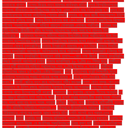
রহমানকে খালাস''
খালেদা জিয়ার নতুন মামলার কার্যক্রম বাতিল
খুলনা বিশ্ববিদ্যালয়ের
স্থাপনা: জীবনানন্দ–জগদীশচন্দ্রের নাম মুছে এখন কেউই দায় নিতে চাচ্ছেন না
খুলনা সিটি
করপোরেশনের সাবেক কাউন্সিলর গোলাম রব্বানী
খুলনায় ৭৪ বছর বয়সী সাজাপ্রাপ্ত ইউপি
সদস্যকে কুপিয়ে হত্যা
খেজুর দিয়ে ইফতার করা কেন ভালো
খেলাফত মজলিসের বিক্ষোভ:
ধর্ষকের ‘প্রকাশ্যে শাস্তি’ দাবিতে বায়তুল মোকাররম এলাকায় প্রতিবাদ
গণতন্ত্র মঞ্চ
কুড়িগ্রামের রৌমারীতে রাষ্ট্র সংস্কার আন্দোলনের কৃষক সমাবেশে হামলার নিন্দা
জানিয়েছে।
গণমাধ্যম সংস্কার কমিশন প্রধান উপদেষ্টার কাছে প্রতিবেদন জমা দিল
গতকাল বৃহস্পতিবার সন্ধ্যায়
গাজায় ইসরাইলের হামলার মধ্যে ৮০০ কোটি ডলারের অস্ত্র
সহায়তা ঘোষণা যুক্তরাষ্ট্রের
গাজায় ইসরায়েলি হামলায় ১৭ জন নিহত
গাজায় দ্বিতীয়
ধাপের যুদ্ধবিরতি আলোচনা: অনিশ্চয়তার মাঝে পরিস্থিতি
গাজায় যুদ্ধবিরতি চুক্তির শর্ত
অনুযায়ী
গাজায় যুদ্ধবিরতি: ইসরায়েল নাকি হামাস—কোন পক্ষ জিতল
গাজায় যুদ্ধবিরতির
বিষয়ে ভালোই আলোচনা চলছে
গাজার জাবালিয়ায় ৪৮ ঘণ্টায় ৫০ শিশুর মৃত্যু
গাজীপুরে
ঈদের ছুটি বাড়ানোর দাবিতে শ্রমিকদের দেড় ঘণ্টার বিক্ষোভ ও অবরোধ
গাজীপুরে
ঝুটগুদামের আগুন দুই ঘণ্টার চেষ্টায় নিয়ন্ত্রণে
গাড়ি
গাড়িচাপায় বুয়েট শিক্ষার্থীর মৃত্যু:
একমাত্র সন্তানের প্রয়াণে মায়ের অশ্রু থামছে না
গায়ে তেল দেওয়ার সঠিক সময়
কখন?"
গার্মেন্ট সেক্টরে নতুন করে অস্থিরতা সৃষ্টির ষড়যন্ত্র
গুগল ফোন নম্বর কেন চায়
গোয়ালন্দে মা ইলিশ রক্ষায় অভিযানে ট্রলারে উদ্ধার আগ্নেয়াস্ত্র
গ্যাসের দাম বৃদ্ধি
পোশাক খাতে উদ্বেগের সৃষ্টি করেছে
গ্রেফতার
ঘন কুয়াশায় বেড়েছে শীতের অনুভূতি
ঘন
ঘন আঙুল মটকালে হতে পারে যে ক্ষতি
ঘরে বসেই ভ্রুর আকার ঠিক করার সহজ পদ্ধতি
ঘাড় ব্যথা কমানোর জন্য সহজ ব্যায়াম
ঘূর্ণিঝড়
ঘূর্ণিঝড় দানা
চট্টগ্রামে আইনজীবী হত্যায়
: যৌথ বাহিনীর অভিযানে গ্রেপ্তার ২০
চট্টগ্রামে ছিনতাইয়ের আতঙ্ক
চট্টগ্রামের
টেরিবাজারে পোশাকের গুদামে আগুন লাগার ঘটনা
চলতি মাসেই হবে প্রথম চন্দ্র ও
সূর্যগ্রহণ
চাকরি
চাকরির খবর
চামড়ার মানিব্যাগ আসল কি না কীভাবে বুঝবেন?
চারপাশের
বাস্তবতা বদলে দিচ্ছে যে জনপ্রিয় প্রযুক্তিগুলো
চিন্ময় কৃষ্ণ দাস
চীনে নতুন ভাইরাসের