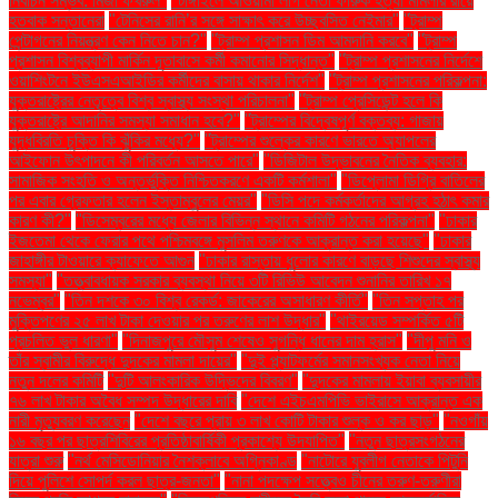
নির্বাচন সম্ভব: মির্জা ফখরুল"
"টাঙ্গাইলে আওয়ামী লীগ নেতা ফারুক হত্যা মামলার রায়ে
হতবাক সন্তানেরা
"টেনিসের রানি’র সঙ্গে সাক্ষাৎ করে উচ্ছ্বসিত নেইমার"
"ট্রাম্প
পেন্টাগনের নিয়ন্ত্রণ কেন নিতে চান?"
"ট্রাম্প প্রশাসন ডিম আমদানি করবে"
"ট্রাম্প
প্রশাসন বিশ্বব্যাপী মার্কিন দূতাবাসে কর্মী কমানোর সিদ্ধান্ত"
"ট্রাম্প প্রশাসনের নির্দেশে
ওয়াশিংটনে ইউএসএআইডির কর্মীদের বাসায় থাকার নির্দেশ"
"ট্রাম্প প্রশাসনের পরিকল্পনা:
যুক্তরাষ্ট্রের নেতৃত্বে বিশ্ব স্বাস্থ্য সংস্থা পরিচালনা"
"ট্রাম্প প্রেসিডেন্ট হলে কি
যুক্তরাষ্ট্রে আদানির সমস্যা সমাধান হবে?"
"ট্রাম্পের বিদ্বেষপূর্ণ বক্তব্য: গাজায়
যুদ্ধবিরতি চুক্তি কি ঝুঁকির মধ্যে?"
"ট্রাম্পের শুল্কের কারণে ভারতে অ্যাপলের
আইফোন উৎপাদনে কী পরিবর্তন আসতে পারে"
"ডিজিটাল উদ্ভাবনের নৈতিক ব্যবহার:
সামাজিক সংহতি ও অন্তর্ভুক্তি নিশ্চিতকরণে একটি কর্মশালা"
"ডিপ্লোমা ডিগ্রি বাতিলের
পর এবার গ্রেফতার হলেন ইস্তাম্বুলের মেয়র"
"ডিসি পদে কর্মকর্তাদের আগ্রহ হঠাৎ কমার
কারণ কী?"
"ডিসেম্বরের মধ্যে জেলার বিভিন্ন স্থানে কমিটি গঠনের পরিকল্পনা"
"ঢাকার
ইজতেমা থেকে ফেরার পথে পশ্চিমবঙ্গে মুসলিম তরুণকে আক্রান্ত করা হয়েছে"
"ঢাকার
জাহাঙ্গীর টাওয়ারে ক্যাফেতে আগুন
"ঢাকার রাস্তায় ধুলোর কারণে বাড়ছে শিশুদের স্বাস্থ্য
সমস্যা"
"তত্ত্বাবধায়ক সরকার ব্যবস্থা নিয়ে ৩টি রিভিউ আবেদন শুনানির তারিখ ১৭
নভেম্বর"
"তিন দশকে ৩০ বিশ্ব রেকর্ড: জাকেরের অসাধারণ কীর্তি"
"তিন সপ্তাহ পর
মুক্তিপণের ২৫ লাখ টাকা দেওয়ার পর তরুণের লাশ উদ্ধার"
"থাইরয়েড সম্পর্কিত ৫টি
প্রচলিত ভুল ধারণা"
"দিনাজপুরে মৌসুম শেষেও সুগন্ধি ধানের দাম হ্রাস"
"দীপু মনি ও
তাঁর স্বামীর বিরুদ্ধে দুদকের মামলা দায়ের"
"দুই প্ল্যাটফর্মের সমানসংখ্যক নেতা নিয়ে
নতুন দলের কমিটি
"দুটি আলংকারিক উদ্ভিদের বিবরণ"
"দুদকের মামলায় ইয়াবা ব্যবসায়ীর
৭৬ লাখ টাকার অবৈধ সম্পদ উদ্ধারের দাবি
"দেশে এইচএমপিভি ভাইরাসে আক্রান্ত এক
নারী মৃত্যুবরণ করেছেন
"দেশে বছরে প্রায় ৩ লাখ কোটি টাকার শুল্ক ও কর ছাড়"
"নওগাঁয়
১৬ বছর পর ছাত্রশিবিরের প্রতিষ্ঠাবার্ষিকী প্রকাশ্যে উদযাপিত"
"নতুন ছাত্রসংগঠনের
যাত্রা শুরু
"নর্থ মেসিডোনিয়ার নৈশক্লাবে অগ্নিকাণ্ড
"নাটোরে যুবলীগ নেতাকে পিটুনি
দিয়ে পুলিশে সোপর্দ করল ছাত্র-জনতা"
"নানা পদক্ষেপ সত্ত্বেও চীনের তরুণ-তরুণীরা