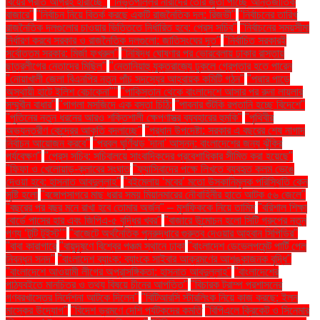
বিয়ের প্রতি আগ্রহ হারাচ্ছে"
"নিভৃতপল্লির নারীদের তৈরি জুতা পাচ্ছে আন্তর্জাতিক
বাজারে"
"নির্বাচন নিয়ে বিতর্ক করছে একটি রাজনৈতিক দল: রিজভী"
"নির্বাচনের তারিখ
রাজনৈতিক দলগুলোর চাওয়ার ভিত্তিতে নির্ধারিত হবে: প্রেস সচিব"
"নির্বাচনের সময়সীমা
নির্ধারণ করবে সরকার ও রাজনৈতিক দলগুলো: জাতিসংঘের দূত"
"নির্বাচিত সরকারই
সর্বোত্তম সরকার: মির্জা ফখরুল"
"নিষিদ্ধ ঘোষণার পর ভোরবেলায় ঢাকার রাস্তায়
ছাত্রলীগের নেতাদের মিছিল"
"নেতানিয়াহু যুক্তরাজ্যে ঢুকলে গ্রেপ্তার হতে পারেন
"নোয়াখালী জেলা বিএনপির নতুন পাঁচ সদস্যের আহ্বায়ক কমিটি গঠন"
"পদ্মার পাড়ে
অস্থায়ী হাটে ইলিশ বেচাকেনা"''
"পাকিস্তান থেকে বাংলাদেশে আসার পর রুনা লায়লার
সম্মুখীন বাধার"
"পাগলা মসজিদে এক বস্তা চিঠি:
"পাবনার শুঁটকি রপ্তানি হচ্ছে বিদেশে"
"পুতিনের নতুন ধরনের আরও শক্তিশালী ক্ষেপণাস্ত্র ব্যবহারের হুমকি"
"পৃথিবীর
অভ্যন্তরীণ কেন্দ্রের আকৃতি বদলাচ্ছে"
"প্রধান উপদেষ্টা: সরকার এ বছরের শেষ নাগাদ
নির্বাচন আয়োজন করবে"
"প্রবল ঘূর্ণিঝড় 'দানা' আসন্ন: বাংলাদেশের জন্য ঝুঁকির
পর্যবেক্ষণ"
"প্রেস সচিব: সচিবালয়ে সাংবাদিকদের প্রবেশাধিকার সীমিত করা হয়েছে"
"ফিফা ও খেলোয়াড়-ক্লাবের সংঘাত
"ফ্যাসিবাদের পক্ষে লিখতে ব্যবহৃত কলম ভেঙে
দেওয়া হবে: হাসনাত আবদুল্লাহ"
"বইমেলায় ‘মবের’ মতো উসকানিমূলক পরিস্থিতি কেন
সৃষ্টি হলো
"বঙ্গোপসাগরে মাছ ধরার সময় মিয়ানমারের নৌবাহিনীর হাতে আটক ৫৬ জেলে"
"বছরের পর বছর মনে রাখা হবে তোমার অর্জন" – মুশফিককে নিয়ে তামিম
"বরিশাল শিক্ষা
বোর্ডে পাসের হার এবং জিপিএ-৫ বৃদ্ধির খবর"
"বাজারে উন্মোচন হলো সিটি গ্রুপের নতুন
পণ্য ‘টুটি টুইস্ট’"
"বাজেটে অর্থনৈতিক পুনরুদ্ধারে গুরুত্ব দেওয়ার আহ্বান সিপিডির"
"বাবা কারাগারে
"বায়ুদূষণে বিশ্বের পঞ্চম স্থানে ঢাকা
"বাংলাদেশ ডেভেলপমেন্ট পার্টি পেল
নিবন্ধন সনদ"
"বাংলাদেশ ব্যাংক: ব্যাংকে সাইবার আক্রমণের আশঙ্কাজনক বৃদ্ধি"
"বাংলাদেশে আওয়ামী লীগের অপ্রাসঙ্গিকতা: হাসনাত আবদুল্লাহ"
"বাংলাদেশের
পাঠ্যবইতে মানচিত্র ও তথ্য বিষয়ে চীনের আপত্তি"
"বিচারক ট্রাম্প প্রশাসনের
গণবরখাস্তের নির্দেশনা আটকে দিলেন"
"বিটিআরসি স্টারলিংক নিয়ে কাজ করছে: ইলন
মাস্কের উদ্যোগ"
"বিদেশ ভ্রমণে দেশি পর্যটকদের কমতি
"বিপিএলে ক্রিকেট ও সিনেমার