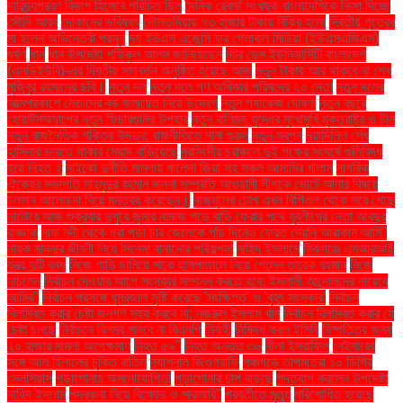
দারিদ্র্যপ্রবণ বিভাগ হিসেবে পরিচিত ছিল
দৈনিক রেকর্ড সংখ্যক বাংলাদেশিকে ভিসা দিচ্ছে
সৌদি আরব
দোকানের ভবিষ্যৎ
দৌলতদিয়ায় ৭৩ হাজার টাকায় বিক্রি হলো
দ্বিতীয় পুত্রের
মা হলেন অভিনেত্রী প্রসূন
দ্য ইউএস এজেন্সি ফর গ্লোবাল মিডিয়া (ইউএসএজিএম)
ধর্ষণ
ধান
ধান উপদেষ্টা শফিকুল আলম জানিয়েছেন
নটর ডেম ইউনিভার্সিটি বাংলাদেশ
(এনডিইউবি)-এর দ্বিতীয় সমাবর্তন অনুষ্ঠিত হয়েছে আজ
নতুন টাকায় আর থাকবে না শেখ
মুজিবুর রহমানের ছবি।
নতুন দল
নতুন দলে গণ অধিকার পরিষদের ২০ নেতা
নতুন দলের
আত্মপ্রকাশে নেতাদের বড় জমায়েত নিয়ে উদ্বেগ
নতুন প্যাকেজ ঘোষণা
নতুন বছরে
হোয়াটসঅ্যাপের নতুন ফিচারগুলির উপহার
নতুন বাণিজ্য যুদ্ধের মুখোমুখি যুক্তরাষ্ট্র ও চীন
নতুন রাজনৈতিক শক্তির উদ্ভব: রাজনীতিতে নানা গুঞ্জন
নতুন স্বপ্ন
নয়াদিল্লি শেখ
হাসিনার ভারতে থাকার মেয়াদ বাড়িয়েছে
নরসিংদীর চরাঞ্চলে দুই পক্ষের সংঘর্ষে গুলিবিদ্ধ
হয়ে নিহত ২
নাইকো দুর্নীতি মামলায় খালেদা জিয়া সহ সকল আসামির খালাস
নাগরিক
ঐক্যের সভাপতি মাহমুদুর রহমান মান্না সম্প্রতি আওয়ামী লীগকে ভোটে আনার বিষয়ে
চলমান আলোচনা নিয়ে মন্তব্য করেছেন।
নাজমুলের চোখ এখন বিপিএল থেকে সরে গেছে
নাটোরে আজ শুক্রবার দুপুরে জুমার নামাজ পড়ে বাড়ি ফেরার পথে যুবলীগের নেতা আবদুর
রাজ্জাক
নাফ নদী থেকে ধরা পড়া চার জেলেকে পাঁচ দিনেও ফেরত দেয়নি আরাকান আর্মি"
নায়ক মান্নার জীবনী নিয়ে সিনেমা বানানোর পরিকল্পনা
নাহিদ ইসলামে
নিকগঞ্জে এমআরআই
যন্ত্র দুটি বন্ধ
নিজে গাড়ি চালিয়ে মাকে হাসপাতালে নিয়ে গেলেন তারেক রহমান
নিজে
নাচলেন
নির্বাচন দেওয়ার আগে সংস্কার সম্পন্ন করতে হবে: ইসলামী আন্দোলনের নায়েবে
আমির"
নির্বাচন প্রসঙ্গে ধূম্রজাল সৃষ্টি করেছে 'সংক্ষিপ্ত' ও 'বৃহৎ সংস্কার'
নির্বাচন
বিলম্বিত করার চেষ্টা জনগণ সহ্য করবে না: নজরুল ইসলাম খান
নির্বাচন বিলম্বিত করার যে
চেষ্টা চলছে
নির্বাচনে বিলম্ব মানবে না বিএনপি
নির্বাহী
নিষিদ্ধ করল ইসিবি
নিষ্পত্তির জন্য
২০ হাজার মামলা অপেক্ষমাণ
নিহত ৫৯"
নিহত অন্তত ৩৬
নীলা ইসরাফিল
নেইমারের
সঙ্গে আল হিলালের চুক্তি বাতিল
ন্যাশনাল জিওগ্রাফি
পঞ্চগড়ে তাপমাত্রা ১০ ডিগ্রি
সেলসিয়াস
পড়াশোনায় অমনোযোগিতা
পড়াশোনার চাপ বাড়ছে
পদত্যাগ করলেন উপদেষ্টা
নাহিদ ইসলাম
পদবঞ্চনা নিয়ে বিক্ষোভ ও মারামারি"
পরবর্তীতে মৃত্যু
পরিশোধিত হয়েছে