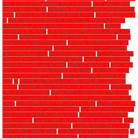
নামতে না পেরে ৬ ফ্লাইট diverted সিলেট ও কলকাতায়''
''চলতি অর্থবছরে জিডিপি
প্রবৃদ্ধি ৪ শতাংশ হতে পারে''
''চ্যাটজিপিটির নতুন সুবিধা: ডিপসিকের প্রতিযোগিতার মুখে
বিপ্লব''
''বাইডেনের জাতির উদ্দেশে বিদায়ী ভাষণে কী বললেন''
''যুক্তরাষ্ট্রে তৈরি পিস্তলে
খুন
''রাষ্ট্রীয় পৃষ্ঠপোষকতায় লুটপাটের পথ বন্ধ করতে হবে: সাংবাদিক নেতা আজিজ"
''সুন্দরবনে নৌকায় দুই মণ হরিণের মাংস ফেলে পালাল চোর শিকারিরা''
'টিউলিপের
পদত্যাগপত্রে কী লেখা ছিল''
'ঢাকা বিশ্ববিদ্যালয় কেন্দ্রীয় ছাত্র সংসদ নির্বাচন: একটি
বিশ্লেষণ''
'শিক্ষাপ্রতিষ্ঠানে ‘গোপন রাজনীতি’ নিষিদ্ধের আহ্বান ছাত্রদলের''
'সংবিধান
সংস্কার কমিশনের সুপারিশ সম্পর্কে বিএনপি
‘অস্ট্রেলিয়া প্রতি মিনিটে ভারতকে স্মরণ
করিয়ে দেবে ধবলধোলাইয়ের কথা’
‘ইইউ ও ইউরোপীয় বিনিয়োগ ব্যাংক বাংলাদেশকে
পরিবেশ সুরক্ষায় সহায়তা দেবে’
‘এটা হয়তো আমার শেষ ম্যাচ’"
‘গণ–অভ্যুত্থান পরবর্তী
বিশ্ববিদ্যালয় ক্যাম্পাসে শান্তিপূর্ণ পরিবেশ প্রতিষ্ঠিত’
‘জয় বাংলা’কে জাতীয় স্লোগান
ঘোষণা করে হাইকোর্টের দেওয়া রায় স্থগিত
‘জাতীয় দলে আর খেলছি না’
‘ট্রাম্প একজন
উন্মাদ’: গাজা দখলের পরিকল্পনায় ফিলিস্তিনিদের প্রতিক্রিয়া
‘নির্বাচন বিলম্বিত হওয়ার
সংস্কারের বিরুদ্ধে বিএনপি’র অবস্থান’
‘পাঠান টু’ এর চিত্রনাট্য শাহরুখের মন জয়
করেছে
‘মা
‘মুনাফেকি’ নিয়ে রিজভীর মন্তব্য জাতীয় ঐক্যবিরোধী ও দুরভিসন্ধিপূর্ণ:
জামায়াত"
‘যুদ্ধবিরোধী’ রবীন্দ্রনাথ ঠাকুরের কাছে এক ইংরেজ মায়ের চিঠি
‘রোহিত শর্মা -
মোটা এবং গড়পড়তা খেলোয়াড়’
‘শিবিরের কমিটি’তে থাকার বিষয়ে পূজা চেরির বক্তব্য
"‘গণপরিষদ’ ও ‘সেকেন্ড রিপাবলিক’: জামায়াতসহ ইসলামী দলগুলোর মতভিন্নতা সামনে
আসছে"
"১০ কিলোমিটার ব্যবধানে সবজির দাম ৩-৪ গুণ বৃদ্ধি"
"১০ কোটি ও এমপি পদের
প্রলোভন: নুরুলের অভিযোগ মিথ্যা দাবি সামান্তার"
"১৫ বছরে বিচার ছাড়া ১৯২৬ জনের
হত্যার অভিযোগ আওয়ামী লীগ সরকারের বিরুদ্ধে"
"১৮তম শিক্ষক নিবন্ধনের লিখিত
পরীক্ষার ফল প্রকাশ
"১৯ দিনে প্রবাসী আয় দুই বিলিয়ন ডলার অতিক্রম করেছে"
"২৭টি
ব্যাগসহ অস্ট্রেলিয়া সফরে ভারতীয় ক্রিকেটার
"৪ নভেম্বর সংবিধান দিবস ও ৭ মার্চের
গুরুত্ব অস্বীকার: সিপিবির অভিমত"
"৬৭ দিন সাগরে ভেসে থাকার পর জীবিত উদ্ধার
"৭
বদলি নিয়ে ব্রাজিল কি ফিফার নিয়ম ভঙ্গ করেছে?"
"৭০ মাইল দূরে ৪০ বছর পর খুঁজে