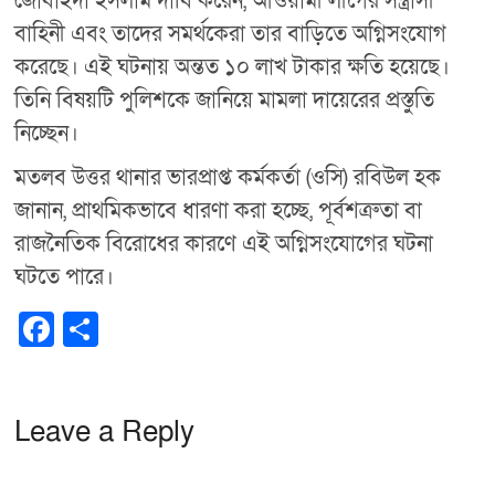
জোবাইদা ইসলাম দাবি করেন, আওয়ামী লীগের সন্ত্রাসী
বাহিনী এবং তাদের সমর্থকেরা তার বাড়িতে অগ্নিসংযোগ
করেছে। এই ঘটনায় অন্তত ১০ লাখ টাকার ক্ষতি হয়েছে।
তিনি বিষয়টি পুলিশকে জানিয়ে মামলা দায়েরের প্রস্তুতি
নিচ্ছেন।
মতলব উত্তর থানার ভারপ্রাপ্ত কর্মকর্তা (ওসি) রবিউল হক
জানান, প্রাথমিকভাবে ধারণা করা হচ্ছে, পূর্বশত্রুতা বা
রাজনৈতিক বিরোধের কারণে এই অগ্নিসংযোগের ঘটনা
ঘটতে পারে।
F
S
a
h
c
ar
e
e
Leave a Reply
b