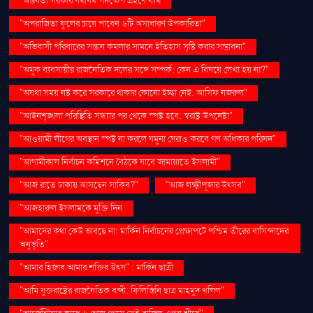
"অন্তর্বর্তী সরকার যথাযথ পদক্ষেপ গ্রহণে ব্যর্থ
"অপরাজিতা ফুলের চায়ে পাবেন ৬টি অসাধারণ উপকারিতা"
"অভিবাসী পরিবারের সন্তান কমলার সামনে ইতিহাস সৃষ্টি করার সম্ভাবনা"
"অমুক ব্যবসায়ীর রাজনৈতিক দলের সঙ্গে সম্পর্ক: কেন এ বিষয়ে লেখা হয় না?"
"অযথা সময় নষ্ট করে সরকারে থাকার কোনো ইচ্ছা নেই: আসিফ নজরুল"
"আইনশৃঙ্খলা পরিস্থিতি সন্ধ্যার পর থেকে স্পষ্ট হবে: স্বরাষ্ট্র উপদেষ্টা"
"আওয়ামী লীগের অবস্থান স্পষ্ট না করলে যমুনা ঘেরাও করবে গণ অধিকার পরিষদ"
"আগামীকাল নির্বাচন কমিশনে বৈঠকে যাবে জামায়াতে ইসলামী"
"আজ রাতে ঢাকায় আসছেন সাকিব?"
"আজ লক্ষ্মীপূজার উৎসব"
"আজহারুল ইসলামকে মুক্তি দিন
"আমাদের কথা কেউ ভাবছে না: মার্কিন নির্বাচনের প্রেক্ষাপটে পশ্চিম তীরের বাসিন্দাদের
অনুভূতি"
"আমার হিজাব আমার শক্তির উৎস" : মার্কিন ছাত্রী
"আমি যুক্তরাষ্ট্রের রাজনৈতিক বন্দী: ফিলিস্তিনি ছাত্র মাহমুদ খলিল"