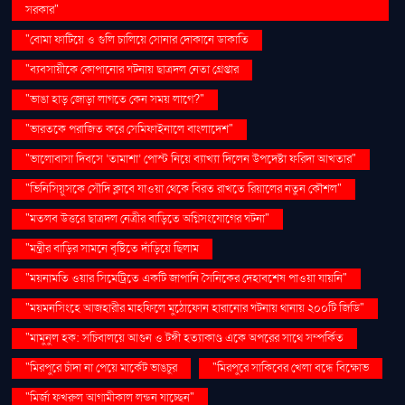
সরকার"
"বোমা ফাটিয়ে ও গুলি চালিয়ে সোনার দোকানে ডাকাতি
"ব্যবসায়ীকে কোপানোর ঘটনায় ছাত্রদল নেতা গ্রেপ্তার
"ভাঙা হাড় জোড়া লাগতে কেন সময় লাগে?"
"ভারতকে পরাজিত করে সেমিফাইনালে বাংলাদেশ"
"ভালোবাসা দিবসে ‘তামাশা’ পোস্ট নিয়ে ব্যাখ্যা দিলেন উপদেষ্টা ফরিদা আখতার"
"ভিনিসিয়ুসকে সৌদি ক্লাবে যাওয়া থেকে বিরত রাখতে রিয়ালের নতুন কৌশল"
"মতলব উত্তরে ছাত্রদল নেত্রীর বাড়িতে অগ্নিসংযোগের ঘটনা"
"মন্ত্রীর বাড়ির সামনে বৃষ্টিতে দাঁড়িয়ে ছিলাম
"ময়নামতি ওয়ার সিমেট্রিতে একটি জাপানি সৈনিকের দেহাবশেষ পাওয়া যায়নি"
"ময়মনসিংহে আজহারীর মাহফিলে মুঠোফোন হারানোর ঘটনায় থানায় ২০০টি জিডি"
"মামুনুল হক: সচিবালয়ে আগুন ও টঙ্গী হত্যাকাণ্ড একে অপরের সাথে সম্পর্কিত
"মিরপুরে চাঁদা না পেয়ে মার্কেট ভাঙচুর
"মিরপুরে সাকিবের খেলা বন্ধে বিক্ষোভ
"মির্জা ফখরুল আগামীকাল লন্ডন যাচ্ছেন"