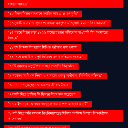
সামনে আসছে"
"১০ কিলোমিটার ব্যবধানে সবজির দাম ৩-৪ গুণ বৃদ্ধি"
"১০ কোটি ও এমপি পদের প্রলোভন: নুরুলের অভিযোগ মিথ্যা দাবি সামান্তার"
"১৫ বছরে বিচার ছাড়া ১৯২৬ জনের হত্যার অভিযোগ আওয়ামী লীগ সরকারের
বিরুদ্ধে"
"১৮তম শিক্ষক নিবন্ধনের লিখিত পরীক্ষার ফল প্রকাশ
"১৯ দিনে প্রবাসী আয় দুই বিলিয়ন ডলার অতিক্রম করেছে"
"২৭টি ব্যাগসহ অস্ট্রেলিয়া সফরে ভারতীয় ক্রিকেটার
"৪ নভেম্বর সংবিধান দিবস ও ৭ মার্চের গুরুত্ব অস্বীকার: সিপিবির অভিমত"
"৬৭ দিন সাগরে ভেসে থাকার পর জীবিত উদ্ধার
"৭ বদলি নিয়ে ব্রাজিল কি ফিফার নিয়ম ভঙ্গ করেছে?"
"৭০ মাইল দূরে ৪০ বছর পর খুঁজে পাওয়া গেল হারানো আংটি"
"৮ দবি নিয়ে কবি নজরুল বিশ্ববিদ্যালয়ের মিডিয়া স্টাডিজ বিভাগে শিক্ষার্থীদের
আন্দোলন"