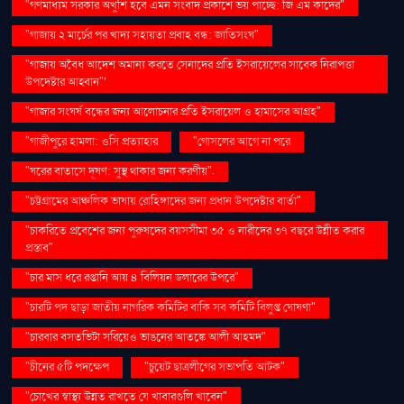
"গণমাধ্যম সরকার অখুশি হবে এমন সংবাদ প্রকাশে ভয় পাচ্ছে: জি এম কাদের"
"গাজায় ২ মার্চের পর খাদ্য সহায়তা প্রবাহ বন্ধ: জাতিসংঘ"
"গাজায় অবৈধ আদেশ অমান্য করতে সেনাদের প্রতি ইসরায়েলের সাবেক নিরাপত্তা
উপদেষ্টার আহ্বান"'
"গাজার সংঘর্ষ বন্ধের জন্য আলোচনার প্রতি ইসরায়েল ও হামাসের আগ্রহ"
"গাজীপুরে হামলা: ওসি প্রত্যাহার
"গোসলের আগে না পরে
"ঘরের বাতাসে দূষণ: সুস্থ থাকার জন্য করণীয়".
"চট্টগ্রামের আঞ্চলিক ভাষায় রোহিঙ্গাদের জন্য প্রধান উপদেষ্টার বার্তা"
"চাকরিতে প্রবেশের জন্য পুরুষদের বয়সসীমা ৩৫ ও নারীদের ৩৭ বছরে উন্নীত করার
প্রস্তাব"
"চার মাস ধরে রপ্তানি আয় ৪ বিলিয়ন ডলারের উপরে"
"চারটি পদ ছাড়া জাতীয় নাগরিক কমিটির বাকি সব কমিটি বিলুপ্ত ঘোষণা"
"চারবার বসতভিটা সরিয়েও ভাঙনের আতঙ্কে আলী আহমদ"
"চীনের ৫টি পদক্ষেপ
"চুয়েট ছাত্রলীগের সভাপতি আটক"
"চোখের স্বাস্থ্য উন্নত রাখতে যে খাবারগুলি খাবেন"