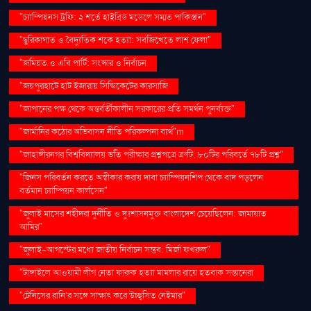
"চ্যাম্পিয়নস ট্রফি: ২ শর্তে হাইব্রিড মডেলে সম্মত পাকিস্তান"
"ছুরিকাঘাত ও বৈদ্যুতিক শকে হত্যা: সবজিখেতে লাশ ফেলা"
"জমিয়ত ও এবি পার্টি: সংস্কার ও নির্বাচন
"জয়পুরহাটে হাট ইজারায় সিন্ডিকেটের কারসাজি
"জাপানের পক্ষ থেকে অন্তর্বর্তীকালীন সরকারের প্রতি সমর্থন পুনর্ব্যক্ত"
"জার্মানির কঠোর অভিবাসন নীতি পরিকল্পনা ব্যর্থ"m
"জাহাঙ্গীরনগর বিশ্ববিদ্যালয় ভর্তি পরীক্ষার প্রশ্নপত্রে ত্রুটি: ৮০টির পরিবর্তে ৭৮টি প্রশ্ন"
"জিনস পরিবর্তন করতে অস্বীকার করায় দাবা চ্যাম্পিয়নশিপ থেকে বাদ পড়লেন
বর্তমান চ্যাম্পিয়ন কার্লসেন"
"জুলাই মাসের শহীদরা দুর্নীতি ও দুঃশাসনমুক্ত বাংলাদেশ চেয়েছিলেন: জামায়াত
আমির"
"জুলাই-আগস্টের মধ্যে জাতীয় নির্বাচন সম্ভব: মির্জা ফখরুল"
"টাঙ্গাইলে আওয়ামী লীগ নেতা ফারুক হত্যা মামলার রায়ে হতবাক সন্তানেরা
"টেনিসের রানি’র সঙ্গে সাক্ষাৎ করে উচ্ছ্বসিত নেইমার"