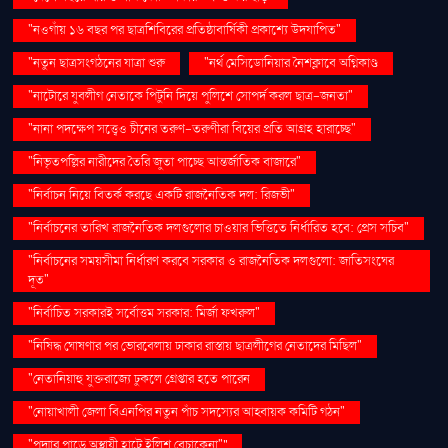
"নওগাঁয় ১৬ বছর পর ছাত্রশিবিরের প্রতিষ্ঠাবার্ষিকী প্রকাশ্যে উদযাপিত"
"নতুন ছাত্রসংগঠনের যাত্রা শুরু
"নর্থ মেসিডোনিয়ার নৈশক্লাবে অগ্নিকাণ্ড
"নাটোরে যুবলীগ নেতাকে পিটুনি দিয়ে পুলিশে সোপর্দ করল ছাত্র-জনতা"
"নানা পদক্ষেপ সত্ত্বেও চীনের তরুণ-তরুণীরা বিয়ের প্রতি আগ্রহ হারাচ্ছে"
"নিভৃতপল্লির নারীদের তৈরি জুতা পাচ্ছে আন্তর্জাতিক বাজারে"
"নির্বাচন নিয়ে বিতর্ক করছে একটি রাজনৈতিক দল: রিজভী"
"নির্বাচনের তারিখ রাজনৈতিক দলগুলোর চাওয়ার ভিত্তিতে নির্ধারিত হবে: প্রেস সচিব"
"নির্বাচনের সময়সীমা নির্ধারণ করবে সরকার ও রাজনৈতিক দলগুলো: জাতিসংঘের
দূত"
"নির্বাচিত সরকারই সর্বোত্তম সরকার: মির্জা ফখরুল"
"নিষিদ্ধ ঘোষণার পর ভোরবেলায় ঢাকার রাস্তায় ছাত্রলীগের নেতাদের মিছিল"
"নেতানিয়াহু যুক্তরাজ্যে ঢুকলে গ্রেপ্তার হতে পারেন
"নোয়াখালী জেলা বিএনপির নতুন পাঁচ সদস্যের আহ্বায়ক কমিটি গঠন"
"পদ্মার পাড়ে অস্থায়ী হাটে ইলিশ বেচাকেনা"''