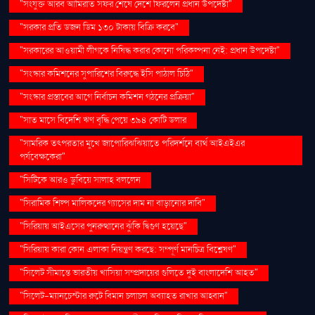
"সংযুক্ত আরব আমিরাত সফর শেষে দেশে ফিরলেন প্রধান উপদেষ্টা"
"সরকার প্রতি ডজন ডিম ১৩০ টাকায় বিক্রি করবে"
"সরকারের আওয়ামী লীগকে নিষিদ্ধ করার কোনো পরিকল্পনা নেই: প্রধান উপদেষ্টা"
"সংস্কার কমিশনের সুপারিশের বিরুদ্ধে ইসি পাঠাল চিঠি"
"সংস্কার প্রস্তাবের আগে নির্বাচন কমিশন গঠনের প্রক্রিয়া"
"সাত মাসে বিদেশি ঋণ বৃদ্ধি পেয়ে ৩৯৪ কোটি ডলার
"সামরিক তৎপরতার মুখে জাপোরিঝঝিয়াতে পরিদর্শনে ব্যর্থ আইএইএর
পর্যবেক্ষকেরা"
"সিটিকে আরও ডুবিয়ে সালাহ বললেন
"সিরামিক শিল্প মালিকদের গ্যাসের দাম না বাড়ানোর দাবি"
"সিরিয়ায় আইএসের পুনরুত্থানের ঝুঁকি দ্বিগুণ হয়েছে"
"সিরিয়ায় কারা কোন এলাকা নিয়ন্ত্রণ করছে: সম্পূর্ণ মানচিত্র বিশ্লেষণ"
"সিলেট সীমান্তে ভারতীয় খাসিয়া সম্প্রদায়ের গুলিতে দুই বাংলাদেশি আহত"
"সিলেট-ম্যানচেস্টার রুটে বিমান চলাচল অব্যাহত রাখার আহ্বান"