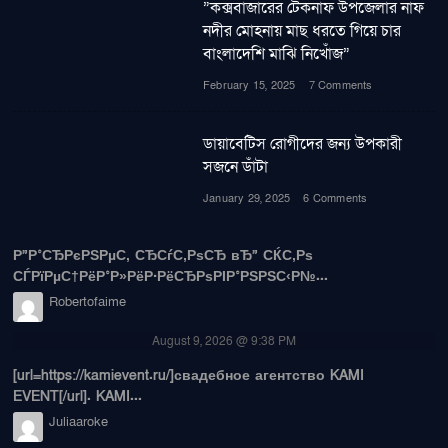
”কক্সবাজারের টেকনাফ উপজেলার নাফ
নদীর মোহনায় মাছ ধরতে গিয়ে চার
বাংলাদেশি মাঝি নিখোঁজ”
February 15, 2025
7 Comments
ডায়াবেটিস রোগীদের জন্য উপকারী
সজনে ডাঁটা
January 29, 2025
6 Comments
Р”Р°СЂРєРЅРµС‚ СЂСѓС‚РѕСЂ вЂ” СЌС‚Рѕ
СЃРїРµС†РёР°Р»РёР·РёСЂРѕРІР°РЅРЅС‹Р№...
Robertofaime
August 9, 2026 @ 9:38 PM
[url=https://kamievent.ru/]свадебное агентство KAMI
EVENT[/url]. KAMI...
Juliaaroke