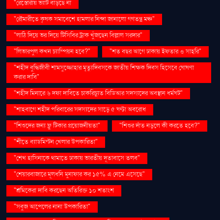
"রেস্তোরাঁয় ভ্যাট বাড়ছে না
"রৌমারীতে কৃষক সমাবেশে হামলার নিন্দা জানালো গণতন্ত্র মঞ্চ"
"লাঠি দিয়ে ভর দিয়ে টিসিবির ট্রাক খুঁজছেন বিল্লাল সরদার"
"লিভারপুল কখন চ্যাম্পিয়ন হবে?"
"শত বছর আগে ঢাকায় ইফতার ও সাহ্‌রি"
"শহীদ বুদ্ধিজীবী শামসুজ্জোহার মৃত্যুদিবসকে জাতীয় শিক্ষক দিবস হিসেবে ঘোষণা
করার দাবি"
"শহীদ মিনারে ৬ দফা দাবিতে চাকরিচ্যুত বিডিআর সদস্যদের অবস্থান ধর্মঘট"
"শাহবাগে শহীদ পরিবারের সদস্যদের সাড়ে ৫ ঘণ্টা অবরোধ
"শিশুদের জন্য ফ্লু টিকার প্রয়োজনীয়তা"
"শিশুর দাঁত নড়লে কী করতে হবে?"
"শীতে ব্যাডমিন্টন খেলার উপকারিতা"
"শেখ হাসিনাকে থামাতে ঢাকায় ভারতীয় দূতাবাসে তলব"
"শেয়ারবাজারে মূলধনি মুনাফার কর ১৫% এ নেমে এসেছে"
"শ্রমিকেরা দাবি করছেন অতিরিক্ত ১০ শতাংশ
"সবুজ আপেলের নানা উপকারিতা"