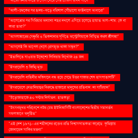
"আর্জেন্টিনার কাছে ৬ গোল খেয়ে সেই ব্রাজিল এখন শীর্ষে"
"আলী-চমকের পর হৃদয়-ঝড়ে বরিশাল পৌঁছালো ফাইনালে আবারো"
"আলেপ্পোর পর সিরিয়ার অন্যান্য শহর দখলে এগিয়ে চলেছে হায়াত আল-শাম: কে বা
কারা তারা?"
"আসলাঙ্কারের সেঞ্চুরি ও তিকশানার ঘূর্ণিতে অস্ট্রেলিয়াকে বিস্মিত করল শ্রীলঙ্কা"
"আসলেই কি আপেল খেলে রোগমুক্ত থাকা সম্ভব?"
"ইতালিতে যাওয়ার উদ্দেশ্যে লিবিয়ায় নিখোঁজ ২৪ জন
"ইসরায়েলি ৩ জিম্মি মুক্ত
"ইসরায়েলি বাহিনীর অভিযানে বন্ধ হয়ে গেছে উত্তর গাজার শেষ হাসপাতালটি"
"ইসরায়েলে নেতানিয়াহুর বিরুদ্ধে হাজারো মানুষের প্রতিবাদ: দ্য গার্ডিয়ান"
"উড়োজাহাজে ৪০ ঘণ্টার নির্যাতন: হাতকড়া
"উৎসবমুখর পরিবেশে নটর ডেম ইউনিভার্সিটি বাংলাদেশের দ্বিতীয় সমাবর্তন
সফলভাবে অনুষ্ঠিত"
"এই দেশ ১৯৭১-এর শহীদদের রক্তের প্রতি বিশ্বাসঘাতকতা করেছে: কুমিল্লায়
জোনায়েদ সাকির মন্তব্য"