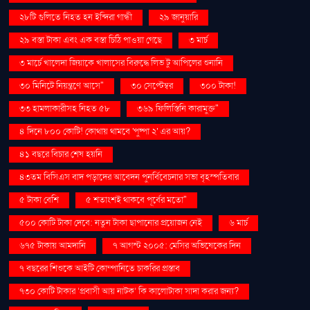
২৮টি গুলিতে নিহত হন ইন্দিরা গান্ধী
২৯ জানুয়ারি
২৯ বস্তা টাকা এবং এক বস্তা চিঠি পাওয়া গেছে
৩ মার্চ
৩ মার্চে খালেদা জিয়াকে খালাসের বিরুদ্ধে লিভ টু আপিলের শুনানি
৩০ মিনিটে নিয়ন্ত্রণে আসে"
৩০ সেপ্টেম্বর
৩০০ টাকা!
৩৩ হামলাকারীসহ নিহত ৫৮
৩৬৯ ফিলিস্তিনি কারামুক্ত"
৪ দিনে ৮০০ কোটি! কোথায় থামবে 'পুষ্পা ২' এর আয়?
৪১ বছরে বিচার শেষ হয়নি
৪৩তম বিসিএস বাদ পড়াদের আবেদন পুনর্বিবেচনার সভা বৃহস্পতিবার
৫ টাকা বেশি
৫ শতাংশই থাকবে পূর্বের মতো"
৫০০ কোটি টাকা দেবে: নতুন টাকা ছাপানোর প্রয়োজন নেই
৬ মার্চ
৬৭৫ টাকায় আমদানি
৭ আগস্ট ২০০৫: মেসির অভিষেকের দিন
৭ বছরের শিশুকে আইটি কোম্পানিতে চাকরির প্রস্তাব
৭৩০ কোটি টাকার ‘প্রবাসী আয় নাটক’ কি কালোটাকা সাদা করার জন্য?