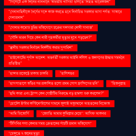
"সিলেটে এক দিনের ব্যবধানে ‘ভারতীয় খাসিয়া গু‌লিতে’ নিহত আরেকজন"
"সেনাবাহিনীকে ধৈর্যের সঙ্গে কাজ করতে হবে নির্বাচিত সরকার আসা পর্যন্ত: সাভারে
সেনাপ্রধান"
"সোনার কমোড চুরির অভিযোগে চক্রের সদস্যরা দোষী সাব্যস্ত"
"সৌদি আরব গিয়ে কেন নারী গৃহকর্মীরা মৃত্যুর মুখে পড়ছেন?"
"স্থানীয় সরকার নির্বাচন নির্দলীয় করার সুপারিশ"
"হাইকোর্টের পূর্ণাঙ্গ আদেশ: অন্তর্বর্তী সরকার আইনি দলিল ও জনগণের ইচ্ছার সমর্থনে
প্রতিষ্ঠিত"
"হাঙ্গার প্রজেক্টে ঢাকায় চাকরি
"হালিশহর
"হাসপাতালে ভর্তির পর প্রকাশিত হলো প্রথম পোপ ফ্রান্সিসের ছবি"
"হিজবুল্লাহ
"হুথি কারা এবং ট্রাম্প কেন গোষ্ঠীটির বিরুদ্ধে বড় হামলা শুরু করলেন?"
"হোটেল ইন্টার কন্টিনেন্টালের সামনে জুলাই অভ্যুত্থানে আহতদের বিক্ষোভ
“আমি ডিভোর্সি
“জ্যোতি আমার কুমিল্লার মেয়ে”: আসিফ আকবর
“টিসিবির পণ্য কেনার সময় ক্রেতাদের পাঁচটি প্রধান অভিযোগ”
“ডেঙ্গুতে ৭ জনের মৃত্যু