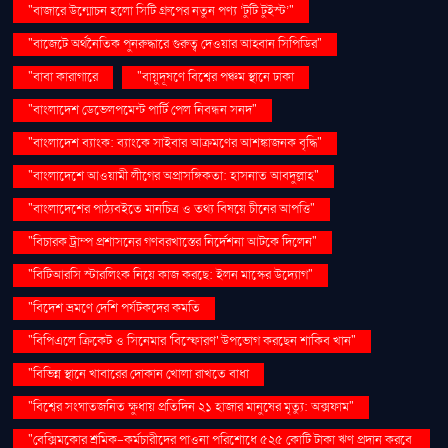
"বাজারে উন্মোচন হলো সিটি গ্রুপের নতুন পণ্য ‘টুটি টুইস্ট’"
"বাজেটে অর্থনৈতিক পুনরুদ্ধারে গুরুত্ব দেওয়ার আহ্বান সিপিডির"
"বাবা কারাগারে
"বায়ুদূষণে বিশ্বের পঞ্চম স্থানে ঢাকা
"বাংলাদেশ ডেভেলপমেন্ট পার্টি পেল নিবন্ধন সনদ"
"বাংলাদেশ ব্যাংক: ব্যাংকে সাইবার আক্রমণের আশঙ্কাজনক বৃদ্ধি"
"বাংলাদেশে আওয়ামী লীগের অপ্রাসঙ্গিকতা: হাসনাত আবদুল্লাহ"
"বাংলাদেশের পাঠ্যবইতে মানচিত্র ও তথ্য বিষয়ে চীনের আপত্তি"
"বিচারক ট্রাম্প প্রশাসনের গণবরখাস্তের নির্দেশনা আটকে দিলেন"
"বিটিআরসি স্টারলিংক নিয়ে কাজ করছে: ইলন মাস্কের উদ্যোগ"
"বিদেশ ভ্রমণে দেশি পর্যটকদের কমতি
"বিপিএলে ক্রিকেট ও সিনেমার 'বিস্ফোরণ' উপভোগ করছেন শাকিব খান"
"বিভিন্ন স্থানে খাবারের দোকান খোলা রাখতে বাধা
"বিশ্বের সংঘাতজনিত ক্ষুধায় প্রতিদিন ২১ হাজার মানুষের মৃত্যু: অক্সফাম"
"বেক্সিমকোর শ্রমিক-কর্মচারীদের পাওনা পরিশোধে ৫২৫ কোটি টাকা ঋণ প্রদান করবে