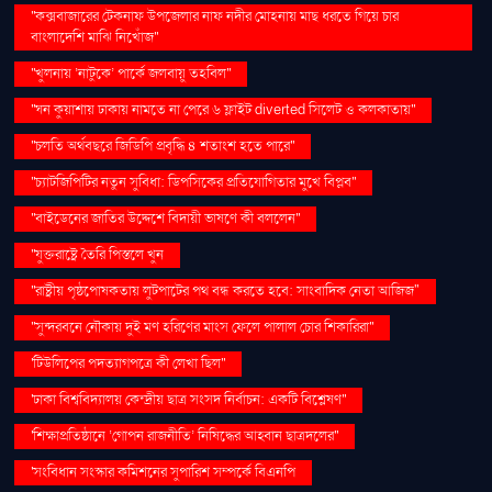
''কক্সবাজারের টেকনাফ উপজেলার নাফ নদীর মোহনায় মাছ ধরতে গিয়ে চার
বাংলাদেশি মাঝি নিখোঁজ''
''খুলনায় ‘নাটুকে’ পার্কে জলবায়ু তহবিল''
''ঘন কুয়াশায় ঢাকায় নামতে না পেরে ৬ ফ্লাইট diverted সিলেট ও কলকাতায়''
''চলতি অর্থবছরে জিডিপি প্রবৃদ্ধি ৪ শতাংশ হতে পারে''
''চ্যাটজিপিটির নতুন সুবিধা: ডিপসিকের প্রতিযোগিতার মুখে বিপ্লব''
''বাইডেনের জাতির উদ্দেশে বিদায়ী ভাষণে কী বললেন''
''যুক্তরাষ্ট্রে তৈরি পিস্তলে খুন
''রাষ্ট্রীয় পৃষ্ঠপোষকতায় লুটপাটের পথ বন্ধ করতে হবে: সাংবাদিক নেতা আজিজ"
''সুন্দরবনে নৌকায় দুই মণ হরিণের মাংস ফেলে পালাল চোর শিকারিরা''
'টিউলিপের পদত্যাগপত্রে কী লেখা ছিল''
'ঢাকা বিশ্ববিদ্যালয় কেন্দ্রীয় ছাত্র সংসদ নির্বাচন: একটি বিশ্লেষণ''
'শিক্ষাপ্রতিষ্ঠানে ‘গোপন রাজনীতি’ নিষিদ্ধের আহ্বান ছাত্রদলের''
'সংবিধান সংস্কার কমিশনের সুপারিশ সম্পর্কে বিএনপি