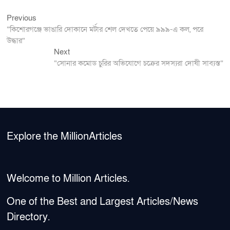
Previous
Post
Previous
post:
“কিশোরগঞ্জে ভাঙারি দোকানে মর্টার শেল দেখতে পেয়ে ৯৯৯-এ কল, পরে
navigation
উদ্ধার”
Next
Next
post:
“সোনার কমোড চুরির অভিযোগে চক্রের সদস্যরা দোষী সাব্যস্ত”
Explore the MillionArticles
Welcome to Million Articles.
One of the Best and Largest Articles/News
Directory.