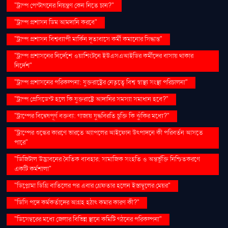
"ট্রাম্প পেন্টাগনের নিয়ন্ত্রণ কেন নিতে চান?"
"ট্রাম্প প্রশাসন ডিম আমদানি করবে"
"ট্রাম্প প্রশাসন বিশ্বব্যাপী মার্কিন দূতাবাসে কর্মী কমানোর সিদ্ধান্ত"
"ট্রাম্প প্রশাসনের নির্দেশে ওয়াশিংটনে ইউএসএআইডির কর্মীদের বাসায় থাকার
নির্দেশ"
"ট্রাম্প প্রশাসনের পরিকল্পনা: যুক্তরাষ্ট্রের নেতৃত্বে বিশ্ব স্বাস্থ্য সংস্থা পরিচালনা"
"ট্রাম্প প্রেসিডেন্ট হলে কি যুক্তরাষ্ট্রে আদানির সমস্যা সমাধান হবে?"
"ট্রাম্পের বিদ্বেষপূর্ণ বক্তব্য: গাজায় যুদ্ধবিরতি চুক্তি কি ঝুঁকির মধ্যে?"
"ট্রাম্পের শুল্কের কারণে ভারতে অ্যাপলের আইফোন উৎপাদনে কী পরিবর্তন আসতে
পারে"
"ডিজিটাল উদ্ভাবনের নৈতিক ব্যবহার: সামাজিক সংহতি ও অন্তর্ভুক্তি নিশ্চিতকরণে
একটি কর্মশালা"
"ডিপ্লোমা ডিগ্রি বাতিলের পর এবার গ্রেফতার হলেন ইস্তাম্বুলের মেয়র"
"ডিসি পদে কর্মকর্তাদের আগ্রহ হঠাৎ কমার কারণ কী?"
"ডিসেম্বরের মধ্যে জেলার বিভিন্ন স্থানে কমিটি গঠনের পরিকল্পনা"