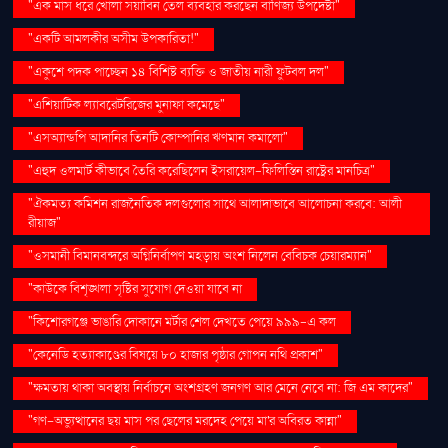
"এক মাস ধরে খোলা সয়াবিন তেল ব্যবহার করছেন বাণিজ্য উপদেষ্টা"
"একটি আমলকীর অসীম উপকারিতা!"
"একুশে পদক পাচ্ছেন ১৪ বিশিষ্ট ব্যক্তি ও জাতীয় নারী ফুটবল দল"
"এশিয়াটিক ল্যাবরেটরিজের মুনাফা কমেছে"
"এসঅ্যান্ডপি আদানির তিনটি কোম্পানির ঋণমান কমালো"
"এহুদ ওলমার্ট কীভাবে তৈরি করেছিলেন ইসরায়েল-ফিলিস্তিন রাষ্ট্রের মানচিত্র"
"ঐকমত্য কমিশন রাজনৈতিক দলগুলোর সাথে আলাদাভাবে আলোচনা করবে: আলী
রীয়াজ"
"ওসমানী বিমানবন্দরে অগ্নিনির্বাপণ মহড়ায় অংশ নিলেন বেবিচক চেয়ারম্যান"
"কাউকে বিশৃঙ্খলা সৃষ্টির সুযোগ দেওয়া যাবে না
"কিশোরগঞ্জে ভাঙারি দোকানে মর্টার শেল দেখতে পেয়ে ৯৯৯-এ কল
"কেনেডি হত্যাকাণ্ডের বিষয়ে ৮০ হাজার পৃষ্ঠার গোপন নথি প্রকাশ"
"ক্ষমতায় থাকা অবস্থায় নির্বাচনে অংশগ্রহণ জনগণ আর মেনে নেবে না: জি এম কাদের"
"গণ–অভ্যুত্থানের ছয় মাস পর ছেলের মরদেহ পেয়ে মা'র অবিরত কান্না"