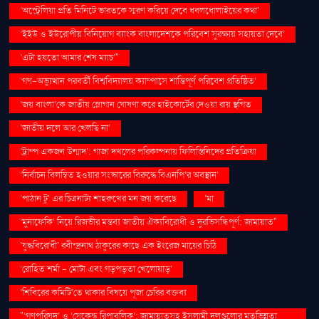
‘অস্ট্রেলিয়া প্রতি মিনিটে ভারতকে স্মরণ করিয়ে দেবে ধবলধোলাইয়ের কথা’
‘ইইউ ও ইউরোপীয় বিনিয়োগ ব্যাংক বাংলাদেশকে পরিবেশ সুরক্ষায় সহায়তা দেবে’
‘এটা হয়তো আমার শেষ ম্যাচ’"
‘গণ–অভ্যুত্থান পরবর্তী বিশ্ববিদ্যালয় ক্যাম্পাসে শান্তিপূর্ণ পরিবেশ প্রতিষ্ঠিত’
‘জয় বাংলা’কে জাতীয় স্লোগান ঘোষণা করে হাইকোর্টের দেওয়া রায় স্থগিত
‘জাতীয় দলে আর খেলছি না’
‘ট্রাম্প একজন উন্মাদ’: গাজা দখলের পরিকল্পনায় ফিলিস্তিনিদের প্রতিক্রিয়া
‘নির্বাচন বিলম্বিত হওয়ার সংস্কারের বিরুদ্ধে বিএনপি’র অবস্থান’
‘পাঠান টু’ এর চিত্রনাট্য শাহরুখের মন জয় করেছে
‘মা
‘মুনাফেকি’ নিয়ে রিজভীর মন্তব্য জাতীয় ঐক্যবিরোধী ও দুরভিসন্ধিপূর্ণ: জামায়াত"
‘যুদ্ধবিরোধী’ রবীন্দ্রনাথ ঠাকুরের কাছে এক ইংরেজ মায়ের চিঠি
‘রোহিত শর্মা - মোটা এবং গড়পড়তা খেলোয়াড়’
‘শিবিরের কমিটি’তে থাকার বিষয়ে পূজা চেরির বক্তব্য
"‘গণপরিষদ’ ও ‘সেকেন্ড রিপাবলিক’: জামায়াতসহ ইসলামী দলগুলোর মতভিন্নতা