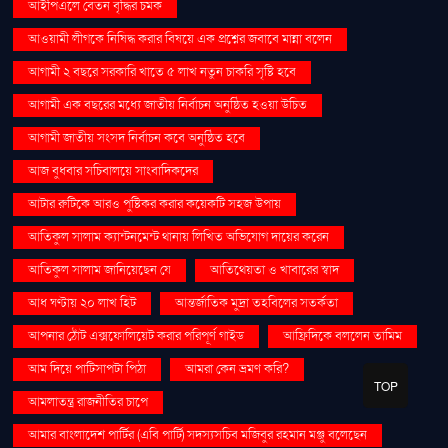
আইপিএলে বেতন বৃদ্ধির চমক
আওয়ামী লীগকে নিষিদ্ধ করার বিষয়ে এক প্রশ্নের জবাবে মান্না বলেন
আগামী ২ বছরে সরকারি খাতে ৫ লাখ নতুন চাকরি সৃষ্টি হবে
আগামী এক বছরের মধ্যে জাতীয় নির্বাচন অনুষ্ঠিত হওয়া উচিত
আগামী জাতীয় সংসদ নির্বাচন কবে অনুষ্ঠিত হবে
আজ বুধবার সচিবালয়ে সাংবাদিকদের
আটার রুটিকে আরও পুষ্টিকর করার কয়েকটি সহজ উপায়
আতিকুল সালাম ক্যান্টনমেন্ট থানায় লিখিত অভিযোগ দায়ের করেন
আতিকুল সালাম জানিয়েছেন যে
আতিথেয়তা ও খাবারের স্বাদ
আধ ঘণ্টায় ২০ লাখ হিট
আন্তর্জাতিক মুদ্রা তহবিলের সতর্কতা
আপনার ঠোঁট এক্সফোলিয়েট করার পরিপূর্ণ গাইড
আফ্রিদিকে বললেন তামিম
আম দিয়ে পাটিসাপটা পিঠা
আমরা কেন ভ্রমণ করি?
TOP
আমলাতন্ত্র রাজনীতির চাপে
আমার বাংলাদেশ পার্টির (এবি পার্টি) সদস্যসচিব মজিবুর রহমান মঞ্জু বলেছেন