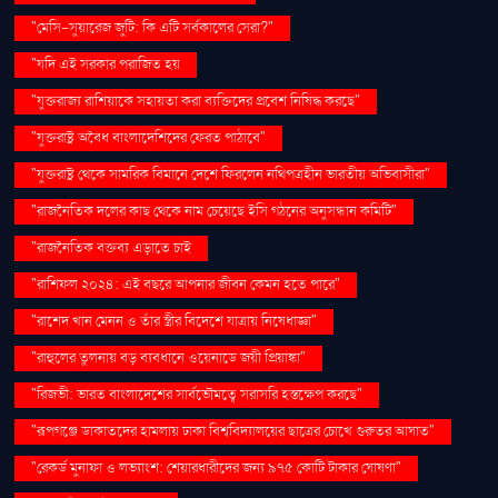
"মেসি-সুয়ারেজ জুটি: কি এটি সর্বকালের সেরা?"
"যদি এই সরকার পরাজিত হয়
"যুক্তরাজ্য রাশিয়াকে সহায়তা করা ব্যক্তিদের প্রবেশ নিষিদ্ধ করছে"
"যুক্তরাষ্ট্র অবৈধ বাংলাদেশিদের ফেরত পাঠাবে"
"যুক্তরাষ্ট্র থেকে সামরিক বিমানে দেশে ফিরলেন নথিপত্রহীন ভারতীয় অভিবাসীরা"
"রাজনৈতিক দলের কাছ থেকে নাম চেয়েছে ইসি গঠনের অনুসন্ধান কমিটি"
"রাজনৈতিক বক্তব্য এড়াতে চাই
"রাশিফল ২০২৪: এই বছরে আপনার জীবন কেমন হতে পারে"
"রাশেদ খান মেনন ও তাঁর স্ত্রীর বিদেশে যাত্রায় নিষেধাজ্ঞা"
"রাহুলের তুলনায় বড় ব্যবধানে ওয়েনাডে জয়ী প্রিয়াঙ্কা"
"রিজভী: ভারত বাংলাদেশের সার্বভৌমত্বে সরাসরি হস্তক্ষেপ করছে"
"রূপগঞ্জে ডাকাতদের হামলায় ঢাকা বিশ্ববিদ্যালয়ের ছাত্রের চোখে গুরুতর আঘাত"
"রেকর্ড মুনাফা ও লভ্যাংশ: শেয়ারধারীদের জন্য ৯৭৫ কোটি টাকার ঘোষণা"