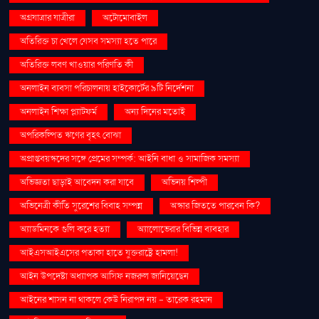
অগ্রযাত্রার যাত্রীরা
অটোমোবাইল
অতিরিক্ত চা খেলে যেসব সমস্যা হতে পারে
অতিরিক্ত লবণ খাওয়ার পরিণতি কী
অনলাইন ব্যবসা পরিচালনায় হাইকোর্টের ৯টি নির্দেশনা
অনলাইন শিক্ষা প্ল্যাটফর্ম
অন্য দিনের মতোই
অপরিকল্পিত ঋণের বৃহৎ বোঝা
অপ্রাপ্তবয়স্কদের সঙ্গে প্রেমের সম্পর্ক: আইনি বাধা ও সামাজিক সমস্যা
অভিজ্ঞতা ছাড়াই আবেদন করা যাবে
অভিনয় শিল্পী
অভিনেত্রী কীর্তি সুরেশের বিবাহ সম্পন্ন
অস্কার জিততে পারবেন কি?
অ্যাডমিনকে গুলি করে হত্যা
অ্যালোভেরার বিভিন্ন ব্যবহার
আইএসআইএসের পতাকা হাতে যুক্তরাষ্ট্রে হামলা!
আইন উপদেষ্টা অধ্যাপক আসিফ নজরুল জানিয়েছেন
আইনের শাসন না থাকলে কেউ নিরাপদ নয় - তারেক রহমান