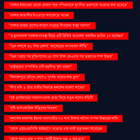
"ঢাকার ইজতেমা থেকে ফেরার পথে পশ্চিমবঙ্গে মুসলিম তরুণকে আক্রান্ত করা হয়েছে"
"ঢাকার জাহাঙ্গীর টাওয়ারে ক্যাফেতে আগুন
"ঢাকার রাস্তায় ধুলোর কারণে বাড়ছে শিশুদের স্বাস্থ্য সমস্যা"
"তত্ত্বাবধায়ক সরকার ব্যবস্থা নিয়ে ৩টি রিভিউ আবেদন শুনানির তারিখ ১৭ নভেম্বর"
"তিন দশকে ৩০ বিশ্ব রেকর্ড: জাকেরের অসাধারণ কীর্তি"
"তিন সপ্তাহ পর মুক্তিপণের ২৫ লাখ টাকা দেওয়ার পর তরুণের লাশ উদ্ধার"
"থাইরয়েড সম্পর্কিত ৫টি প্রচলিত ভুল ধারণা"
"দিনাজপুরে মৌসুম শেষেও সুগন্ধি ধানের দাম হ্রাস"
"দীপু মনি ও তাঁর স্বামীর বিরুদ্ধে দুদকের মামলা দায়ের"
"দুই প্ল্যাটফর্মের সমানসংখ্যক নেতা নিয়ে নতুন দলের কমিটি
"দুটি আলংকারিক উদ্ভিদের বিবরণ"
"দুদকের মামলায় ইয়াবা ব্যবসায়ীর ৭৬ লাখ টাকার অবৈধ সম্পদ উদ্ধারের দাবি
"দেশে এইচএমপিভি ভাইরাসে আক্রান্ত এক নারী মৃত্যুবরণ করেছেন
"দেশে বছরে প্রায় ৩ লাখ কোটি টাকার শুল্ক ও কর ছাড়"