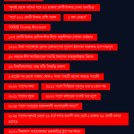
“দুবাই থেকে অবৈধ পথে ৩২ হাজার কোটি টাকার সোনা প্রবাহিত”
“বর্ষে ২০০ কোটি টাকার বেশি বরাদ্দ
১ জন গ্রেপ্তার"
1000$ Trump Account
১০৩ কোটি টাকার হেলিকপ্টার নিয়ে অনুশীলনে গেলেন নেইমার
১২০০ টাকা প্যাকেজে হেলথ চেকআপের সুযোগ ইনসাফ বারাকাহ হাসপাতালে
১৮ বছরের দীর্ঘ ক্যারিয়ারের সমাপ্তি টানলেন মাহমুদউল্লাহ রিয়াদ
১৯ বিশ্ববিদ্যালয়ে গুচ্ছ ভর্তি বিজ্ঞপ্তি প্রকাশ
২ মার্চের পর থেকে গাজায় কোনও খাদ্য সামগ্রী প্রবেশ করতে পারেনি
২০০৮ সালের কথা
২০১১ সালে সিরিয়ায় গৃহযুদ্ধ শুরু হওয়ার পর
২০২১ সালের জুনে
২০২২ সালে ডলারের সংকট শুরু হলে
২০২৪ সালে সবচেয়ে প্রভাবশালী বাংলাদেশি কারা?
২০২৪ সালের জুলাই থেকে ১৯ মার্চ পর্যন্ত প্রবাসী আয় মোট ২ হাজার ৭৪ কোটি ডলার
হয়েছে
২০২৬ বিশ্বকাপ আয়োজনের গুরুদায়িত্ব ট্রাম্পের কাঁধে