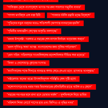
"পাকিস্তান থেকে বাংলাদেশে আসার পর রুনা লায়লার সম্মুখীন বাধার"
"পাগলা মসজিদে এক বস্তা চিঠি:
"পাবনার শুঁটকি রপ্তানি হচ্ছে বিদেশে"
"পুতিনের নতুন ধরনের আরও শক্তিশালী ক্ষেপণাস্ত্র ব্যবহারের হুমকি"
"পৃথিবীর অভ্যন্তরীণ কেন্দ্রের আকৃতি বদলাচ্ছে"
"প্রধান উপদেষ্টা: সরকার এ বছরের শেষ নাগাদ নির্বাচন আয়োজন করবে"
"প্রবল ঘূর্ণিঝড় 'দানা' আসন্ন: বাংলাদেশের জন্য ঝুঁকির পর্যবেক্ষণ"
"প্রেস সচিব: সচিবালয়ে সাংবাদিকদের প্রবেশাধিকার সীমিত করা হয়েছে"
"ফিফা ও খেলোয়াড়-ক্লাবের সংঘাত
"ফ্যাসিবাদের পক্ষে লিখতে ব্যবহৃত কলম ভেঙে দেওয়া হবে: হাসনাত আবদুল্লাহ"
"বইমেলায় ‘মবের’ মতো উসকানিমূলক পরিস্থিতি কেন সৃষ্টি হলো
"বঙ্গোপসাগরে মাছ ধরার সময় মিয়ানমারের নৌবাহিনীর হাতে আটক ৫৬ জেলে"
"বছরের পর বছর মনে রাখা হবে তোমার অর্জন" – মুশফিককে নিয়ে তামিম
"বরিশাল শিক্ষা বোর্ডে পাসের হার এবং জিপিএ-৫ বৃদ্ধির খবর"