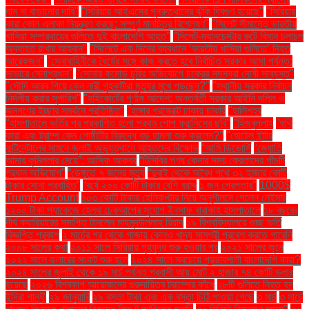
দাম না বাড়ানোর দাবি"
"সিরিয়ায় আইএসের পুনরুত্থানের ঝুঁকি দ্বিগুণ হয়েছে"
"সিরিয়ায়
কারা কোন এলাকা নিয়ন্ত্রণ করছে: সম্পূর্ণ মানচিত্র বিশ্লেষণ"
"সিলেট সীমান্তে ভারতীয়
খাসিয়া সম্প্রদায়ের গুলিতে দুই বাংলাদেশি আহত"
"সিলেট-ম্যানচেস্টার রুটে বিমান চলাচল
অব্যাহত রাখার আহ্বান"
"সিলেটে এক দিনের ব্যবধানে ‘ভারতীয় খাসিয়া গু‌লিতে’ নিহত
আরেকজন"
"সেনাবাহিনীকে ধৈর্যের সঙ্গে কাজ করতে হবে নির্বাচিত সরকার আসা পর্যন্ত:
সাভারে সেনাপ্রধান"
"সোনার কমোড চুরির অভিযোগে চক্রের সদস্যরা দোষী সাব্যস্ত"
"সৌদি আরব গিয়ে কেন নারী গৃহকর্মীরা মৃত্যুর মুখে পড়ছেন?"
"স্থানীয় সরকার নির্বাচন
নির্দলীয় করার সুপারিশ"
"হাইকোর্টের পূর্ণাঙ্গ আদেশ: অন্তর্বর্তী সরকার আইনি দলিল ও
জনগণের ইচ্ছার সমর্থনে প্রতিষ্ঠিত"
"হাঙ্গার প্রজেক্টে ঢাকায় চাকরি
"হালিশহর
"হাসপাতালে ভর্তির পর প্রকাশিত হলো প্রথম পোপ ফ্রান্সিসের ছবি"
"হিজবুল্লাহ
"হুথি
কারা এবং ট্রাম্প কেন গোষ্ঠীটির বিরুদ্ধে বড় হামলা শুরু করলেন?"
"হোটেল ইন্টার
কন্টিনেন্টালের সামনে জুলাই অভ্যুত্থানে আহতদের বিক্ষোভ
“আমি ডিভোর্সি
“জ্যোতি
আমার কুমিল্লার মেয়ে”: আসিফ আকবর
“টিসিবির পণ্য কেনার সময় ক্রেতাদের পাঁচটি
প্রধান অভিযোগ”
“ডেঙ্গুতে ৭ জনের মৃত্যু
“দুবাই থেকে অবৈধ পথে ৩২ হাজার কোটি
টাকার সোনা প্রবাহিত”
“বর্ষে ২০০ কোটি টাকার বেশি বরাদ্দ
১ জন গ্রেপ্তার"
1000$
Trump Account
১০৩ কোটি টাকার হেলিকপ্টার নিয়ে অনুশীলনে গেলেন নেইমার
১২০০ টাকা প্যাকেজে হেলথ চেকআপের সুযোগ ইনসাফ বারাকাহ হাসপাতালে
১৮ বছরের
দীর্ঘ ক্যারিয়ারের সমাপ্তি টানলেন মাহমুদউল্লাহ রিয়াদ
১৯ বিশ্ববিদ্যালয়ে গুচ্ছ ভর্তি
বিজ্ঞপ্তি প্রকাশ
২ মার্চের পর থেকে গাজায় কোনও খাদ্য সামগ্রী প্রবেশ করতে পারেনি
২০০৮ সালের কথা
২০১১ সালে সিরিয়ায় গৃহযুদ্ধ শুরু হওয়ার পর
২০২১ সালের জুনে
২০২২ সালে ডলারের সংকট শুরু হলে
২০২৪ সালে সবচেয়ে প্রভাবশালী বাংলাদেশি কারা?
২০২৪ সালের জুলাই থেকে ১৯ মার্চ পর্যন্ত প্রবাসী আয় মোট ২ হাজার ৭৪ কোটি ডলার
হয়েছে
২০২৬ বিশ্বকাপ আয়োজনের গুরুদায়িত্ব ট্রাম্পের কাঁধে
২৮টি গুলিতে নিহত হন
ইন্দিরা গান্ধী
২৯ জানুয়ারি
২৯ বস্তা টাকা এবং এক বস্তা চিঠি পাওয়া গেছে
৩ মার্চ
৩ মার্চে