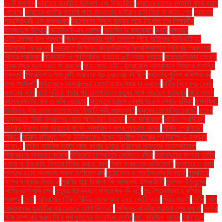
১০টি মসজিদ
ভারতের অযাচিত উদ্বেগ এবং দ্বিচারিতা
ভারতের চালের রপ্তানি মূল্য হ্রাস
পেয়েছে
ভারতের জাতীয় পতাকা পায়ে মাড়ানোর ভাইরাল ছবি নিয়ে যা জানা গেল
ভারতের
পররাষ্ট্রমন্ত্রী এস জয়শঙ্কর
ভালোবাসা দিবসে যমুনায় পড়ে নিখোঁজ চার শিক্ষার্থীর
তিনজনকে উদ্ধার
ভিটামিন ই-এর গুরুত্ব
ভিটামিন বি কমপ্লেক্স
ভ্যাট
মঙ্গলবার
এইচএসসির ফল প্রকাশ
মদ্যপ অবস্থায় গাড়ি চালাতে গিয়ে আটকের ভিডিওটি ড.
ইউনূসের মেয়ের নয়
মধ্যরাতে বিক্ষোভ: জাহাঙ্গীরনগর বিশ্ববিদ্যালয়ে শিবিরের প্রকাশ্যে
আসার প্রতিবাদ
মনোযোগ ও স্মৃতিশক্তি বাড়াতে ৯টি সহজ ব্যায়াম
ময়েশ্চারাইজার মেখেও
ত্বক শুষ্ক হলে দ্রুত যা করবেন
মরে যেতে চাই’: ইসরায়েলি আগ্রাসনে শিশুদের মানসিক
দুরবস্থা
মহাকাশে ৯ মাস বন্দী: সবচেয়ে বড় চ্যালেঞ্জ কী ছিল
মহানগর পুলিশ কমিশনারের
ক্ষমা প্রার্থনা"
মাইগ্রেনে আক্রান্তরা রোজা রাখার সময় যা করবেন
মাটির নিচে ৮৬ কেজি
ওজনের আলু
মাঠে লুটিয়ে পড়ার পর হাসপাতালে মৃত্যুর সঙ্গে লড়ছেন ফুটবলার
মাঠে সংঘর্ষ
ব্যানক্রফটের নাক ও কাঁধ ভেঙেছে
মাতৃমৃত্যু হ্রাসে কেয়ার মডেল সেবার ভূমিকা
মাধ্যমিক.
মানচিত্র এবং তথ্য সংশোধনের বিষয়টি খুবই গুরুত্বপূর্ণ
মানুষের ভোগান্তি চরমে"
মায়ের
অসুস্থতা: মির্জা ফখরুলের মেয়ে স্মৃতিচারণ করলেন
মার্ক জাকারবার্গ
মার্কিন প্রেসিডেন্ট
ডোনাল্ড ট্রাম্প যদি ভারতের পণ্যে সমপরিমাণ শুল্ক আরোপ করেন
মার্কিন প্রেসিডেন্ট
নির্বাচন
মার্কিন রাষ্ট্রদূত স্টিভ উইটকফের মধ্যে অনুষ্ঠিত বৈঠকের পর ট্রাম্প এ মন্তব্য
করেন।
মার্কিন সামরিক বিমান আজ বুধবার দুপুরে পাঞ্জাবের অমৃতসর আন্তর্জাতিক
বিমানবন্দরে অবতরণ করেছে
মিনিকেট চালের দাম কেজিতে বৃদ্ধি
মিয়ানমারের জান্তা তৃতীয়
দফায় সু চির বাড়ি নিলামে বিক্রি করতে ব্যর্থ
মির্জা ফখরুলের অভিযোগ"
মুখপাত্র ও মুখ্য
সংগঠক ছাড়া অন্যান্য সকল অর্গানোগ্রাম
মুঠোফোন ও স্বর্ণালংকার ছিনতাই
মুম্বাইয়ে
বাসের ধাক্কায় নিহত ৬
মুরগির হাড় চিবানো কি আসলেই উপকারী?'
মুহাম্মদ ইউনূসের
আপিলের শুনানি শেষ
মৃত্যুর প্রাক্কালে মস্তিষ্কে কী ঘটে
মৃদু শৈত্যপ্রবাহে কাঁপছে
পঞ্চগড়
মেটা
মেট্রোরেল টিকিট বিক্রি থেকে আয় ২৪৪ কোটি টাকা
মেয়র প্রার্থী
মেসি
মেসি
রোনালদোর হ্যাটট্রিকের রেকর্ডে যোগ দিলেন"
মেসিদের নাটকীয় পরাজয় শেষ মুহূর্তে
মেসির
সঙ্গে সম্পর্কের গুঞ্জন নিয়ে মুখ খুললেন সাংবাদিক সোফি
মো. সারজিদ আলম
মোবাইলে