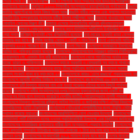
পৌঁছে গেছে যে
বললেন ট্রাম্প
বস্ত্র ও পোশাক খাতে গ্যাসের দাম বাড়ানোর পরিকল্পনা
স্থগিতের আহ্বান
বাকৃবিতে ১২০০ শিক্ষার্থীর অংশগ্রহণে ছাত্রশিবিরের গণইফতার
বাঙালি
জাতির আত্মগৌরবের মহান বিজয় দিবস আজ
বাঙালি নারীর পোশাক এবং ফ্যাশন সচেতনতা
বাঙালি হিন্দু সম্প্রদায়ের অন্যতম ধর্মীয় উৎসব লক্ষ্মীপূজা আজ
বাচ্চাকে খাওয়ানোর সময়
মোবাইল ফোনের বিকল্প কী?
বাজারে এসেছে গিগাবাইটের কৃত্রিম বুদ্ধিমত্তাযুক্ত
মাদারবোর্ড
বাজারে খেজুরের দাম ১
বাজারে নতুন স্টাইলিশ স্মার্টফোন ইনফিনিক্স হট ৫০
প্রো প্লাস
বাণিজ্য উপদেষ্টা শেখ বশিরউদ্দীন বলেছেন
বাবা-মায়ের অনুমতি ছাড়া ফেসবুক
ব্যবহার করা যাবে না
বার্ষিক সর্বোচ্চ বেতন ১ কোটি ৭ লাখ টাকা"
বাংলা একাডেমি সাহিত্য
পুরস্কার ২০২৪ পাচ্ছেন যাঁরা
বাংলা নিউজ
বাংলা সিনেমা
বাংলাদেশ জামায়াতে ইসলামের
আমির ডা. শফিকুর রহমান বলেছেন
বাংলাদেশ টেলিযোগাযোগ নিয়ন্ত্রণ কমিশন (বিটিআরসি)
চেয়ারম্যান মো. এমদাদ উল বারী জানিয়েছেন
বাংলাদেশ থেকে গার্মেন্টসের অর্ডার চলে
যাচ্ছে ভারত ও পাকিস্তানে
বাংলাদেশ ব্যাংক সরকারি ও বেসরকারি সব ব্যাংক শাখাকে
নির্দেশ দিয়েছে
বাংলাদেশ ভারতের কাছে তীব্র প্রতিবাদ জানিয়েছে
বাংলাদেশ সরকার
তারল্য সংকটে থাকা ছয় ব্যাংককে ২২
বাংলাদেশকে কারও ‘চোখ রাঙানো’ গ্রহণযোগ্য নয়
বাংলাদেশে আগামী জাতীয় নির্বাচন কবে হবে
বাংলাদেশে খুব জনপ্রিয় ৩০ রকম ভর্তা
বাংলাদেশে দুটি বিখ্যাত মানুষের নাম এক হওয়া সত্ত্বেও তাঁদের মধ্যে কিছুটা পার্থক্য
রয়েছে
বাংলাদেশে ধর্মীয় সংখ্যালঘুদের ওপর নির্যাতন যুক্তরাষ্ট্রের জন্য একটি বড়
উদ্বেগের বিষয় বলে মন্তব্য করেছেন দেশটির জাতীয় গোয়েন্দাপ্রধান তুলসী গ্যাবার্ড।
বাংলাদেশে নিযুক্ত জাপানের রাষ্ট্রদূত সাইদা শিনইচি ও জাইকার দক্ষিণ এশিয়া বিভাগের
মহাপরিচালক আইট টেরুইউকি
বাংলাদেশে নেটওয়ার্ক পেশাজীবীদের জন্য ট্রেনিং সেন্টার
স্থাপন করেছে হুয়াওয়ে
বাংলাদেশের আরসিইপিতে যোগ দেওয়ার উদ্যোগ
বাংলাদেশের
কমিউনিস্ট পার্টি (সিপিবি) দলের ৭৭তম প্রতিষ্ঠাবার্ষিকী উপলক্ষে এক বিবৃতিতে জানিয়েছে
বাংলাদেশের গণতান্ত্রিক রূপান্তরে নারীরা ছিল অগ্রভাগে -প্রধান উপদেষ্টা
বাংলাদেশের
পণ্য রপ্তানি সম্প্রতি ইতিবাচক প্রবণতা দেখাচ্ছে। টানা চার মাস ধরে পণ্য রপ্তানি ৪
বিলিয়ন ডলার
বাংলাদেশের সংখ্যাগরিষ্ঠ ৬১.১ শতাংশ মানুষ মনে করেন
বাংলার মানুষের