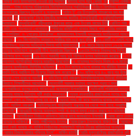
ঘোষণা করে হাইকোর্টের দেওয়া রায় স্থগিত
‘জাতীয় দলে আর খেলছি না’
‘ট্রাম্প একজন
উন্মাদ’: গাজা দখলের পরিকল্পনায় ফিলিস্তিনিদের প্রতিক্রিয়া
‘নির্বাচন বিলম্বিত হওয়ার
সংস্কারের বিরুদ্ধে বিএনপি’র অবস্থান’
‘পাঠান টু’ এর চিত্রনাট্য শাহরুখের মন জয়
করেছে
‘মা
‘মুনাফেকি’ নিয়ে রিজভীর মন্তব্য জাতীয় ঐক্যবিরোধী ও দুরভিসন্ধিপূর্ণ:
জামায়াত"
‘যুদ্ধবিরোধী’ রবীন্দ্রনাথ ঠাকুরের কাছে এক ইংরেজ মায়ের চিঠি
‘রোহিত শর্মা -
মোটা এবং গড়পড়তা খেলোয়াড়’
‘শিবিরের কমিটি’তে থাকার বিষয়ে পূজা চেরির বক্তব্য
"‘গণপরিষদ’ ও ‘সেকেন্ড রিপাবলিক’: জামায়াতসহ ইসলামী দলগুলোর মতভিন্নতা সামনে
আসছে"
"১০ কিলোমিটার ব্যবধানে সবজির দাম ৩-৪ গুণ বৃদ্ধি"
"১০ কোটি ও এমপি পদের
প্রলোভন: নুরুলের অভিযোগ মিথ্যা দাবি সামান্তার"
"১৫ বছরে বিচার ছাড়া ১৯২৬ জনের
হত্যার অভিযোগ আওয়ামী লীগ সরকারের বিরুদ্ধে"
"১৮তম শিক্ষক নিবন্ধনের লিখিত
পরীক্ষার ফল প্রকাশ
"১৯ দিনে প্রবাসী আয় দুই বিলিয়ন ডলার অতিক্রম করেছে"
"২৭টি
ব্যাগসহ অস্ট্রেলিয়া সফরে ভারতীয় ক্রিকেটার
"৪ নভেম্বর সংবিধান দিবস ও ৭ মার্চের
গুরুত্ব অস্বীকার: সিপিবির অভিমত"
"৬৭ দিন সাগরে ভেসে থাকার পর জীবিত উদ্ধার
"৭
বদলি নিয়ে ব্রাজিল কি ফিফার নিয়ম ভঙ্গ করেছে?"
"৭০ মাইল দূরে ৪০ বছর পর খুঁজে
পাওয়া গেল হারানো আংটি"
"৮ দবি নিয়ে কবি নজরুল বিশ্ববিদ্যালয়ের মিডিয়া স্টাডিজ
বিভাগে শিক্ষার্থীদের আন্দোলন"
"অন্তর্বর্তী সরকার যথাযথ পদক্ষেপ গ্রহণে ব্যর্থ
"অপরাজিতা ফুলের চায়ে পাবেন ৬টি অসাধারণ উপকারিতা"
"অভিবাসী পরিবারের সন্তান
কমলার সামনে ইতিহাস সৃষ্টি করার সম্ভাবনা"
"অমুক ব্যবসায়ীর রাজনৈতিক দলের সঙ্গে
সম্পর্ক: কেন এ বিষয়ে লেখা হয় না?"
"অযথা সময় নষ্ট করে সরকারে থাকার কোনো ইচ্ছা
নেই: আসিফ নজরুল"
"আইনশৃঙ্খলা পরিস্থিতি সন্ধ্যার পর থেকে স্পষ্ট হবে: স্বরাষ্ট্র
উপদেষ্টা"
"আওয়ামী লীগের অবস্থান স্পষ্ট না করলে যমুনা ঘেরাও করবে গণ অধিকার
পরিষদ"
"আগামীকাল নির্বাচন কমিশনে বৈঠকে যাবে জামায়াতে ইসলামী"
"আজ রাতে ঢাকায়
আসছেন সাকিব?"
"আজ লক্ষ্মীপূজার উৎসব"
"আজহারুল ইসলামকে মুক্তি দিন
"আমাদের
কথা কেউ ভাবছে না: মার্কিন নির্বাচনের প্রেক্ষাপটে পশ্চিম তীরের বাসিন্দাদের অনুভূতি"
"আমার হিজাব আমার শক্তির উৎস" : মার্কিন ছাত্রী
"আমি যুক্তরাষ্ট্রের রাজনৈতিক বন্দী: