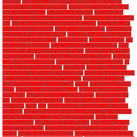
আতিথেয়তা'
বিএনপি নেতা ও আইনজীবী মাসুদ তালুকদারের সব দলীয় পদ স্থগিত
বিএনপির এক জ্যেষ্ঠ নেতা সম্প্রতি বলেছেন
বিএনপির জ্যেষ্ঠ যুগ্ম মহাসচিব রুহুল কবির
রিজভী অভিযোগ করেছেন যে
বিএনপির পর। দলটি জানিয়েছে
বিগত আওয়ামী লীগ
সরকারের আমলে উন্নয়ন প্রকল্পে বিপুল অর্থের অপচয়
বিজয় দিবসে বাংলাদেশের আরেকটি
বিজয়
বিদায়ী শিক্ষা উপদেষ্টা শিক্ষকদের জন্য সুখবর দিয়ে গেলেন
বিদেশি শিক্ষার্থী ও কর্মী
সংখ্যা কমাতে কঠোর হচ্ছে কানাডা
বিধবা নই” – দেবশ্রী গঙ্গোপাধ্যায়
বিধানসভা নির্বাচন
বিয়ের আগে মানসিক প্রস্তুতি নেয়ার উপায়
বিয়ের পর নারীরা কেন পরকীয়ায় আকৃষ্ট হয়?
বিয়ের ব্যাপারে যা বললেন সাফা কবির
বিশেষজ্ঞদের মন্তব্য
বিশ্ব এইডস দিবস আজ
বিশ্ব
শান্তি এবং স্থিতিশীলতার জন্য
বিশ্বের ৭০ ভাষায় 'আমি তোমাকে ভালোবাসি'
বিশ্বের
অন্যতম শীর্ষ ধনী এবং যুক্তরাষ্ট্রের প্রভাবশালী ব্যক্তি
বিশ্বের দূষিত শহরের তালিকায়
পঞ্চম অবস্থানে ঢাকা
বিশ্বের ধনীতম রাজা: থাইল্যান্ডের মহা ভাজিরালংকর্ন
বিশ্বের শীর্ষ
১০ ধনীর শিক্ষাগত যোগ্যতা কতটুকু
বিশ্বের সবচেয়ে মূল্যবান কোম্পানি এনভিডিয়া
বিষ
খেয়ে শিক্ষকের বিরুদ্ধে হত্যাচেষ্টা মামলা
বিসিবির ঘোষণা
বুয়েট শিক্ষার্থীকে গাড়িচাপার
ঘটনায় ডোপ টেস্টের পর তিন আসামি আদালতে হাজির"
বুশরা বিবি: দাবায় যখন সৈন্য হারায়
বৃষ্টি ও তাপমাত্রা নিয়ে আবহাওয়া অফিসের নতুন বার্তা
বেক্সিমকোর ব্যাংক ও আর্থিক
প্রতিষ্ঠানে দায়-দেনা ৫০ হাজার ৫০০ কোটি টাকা
বেলিংহাম
বেসরকারি ব্যাংকে ছাঁটাইয়ের
আতঙ্ক
বৈদেশিক ঋণ - প্রতিশ্রুতি কমেছে ৬৭%
বৈরুতের বিমান হামলায় বাংলাদেশি
নাগরিকের মৃত্যু
ব্রাজিল রাউন্ড অফ ৩২-এ কার মুখোমুখি হবে?
ব্রিটিশ লেখক সামান্থা
হার্ভে
ব্র্যাক ব্যাংকে অফিসার পদে নিয়োগ
ভাইরাল ভিডিওর সেই ‘রহস্যময়ী’ তরুণীর
পরিচয় মিলেছে
ভাইরাস
ভারত
ভারত বাংলাদেশের পরিস্থিতি নিয়ে যে অযাচিত উদ্বেগ
প্রকাশ করছে
ভারত ম্যাচের জন্য বাংলাদেশ দলের ২৪ সদস্যের তালিকা: কারা আছেন?
ভারত সফরের দলে হামজা ও ইতালি প্রবাসী ফাহমেদুল ইসলাম
ভারত সীমান্তে
বিএসএফের ধরপাকড়
ভারতীয় রুপি ইতিহাসের সর্বনিম্ন দরে
ভারতীয় সংস্থাগুলো যেসব
পণ্য রাশিয়ায় রপ্তানি করছে
ভারতে কংগ্রেস নেত্রী হিমানী নারওয়াল হত্যায় প্রেমিক
গ্রেফতার
ভারতে চালু হতে যাচ্ছে উড়ন্ত ট্যাক্সি
ভারতে হোলির আগে ঢেকে দেওয়া হচ্ছে