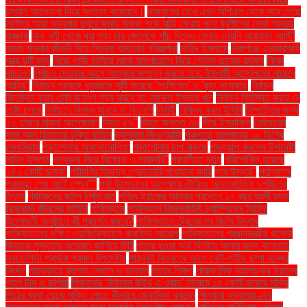
চলমান আলোচনা নিয়ে মন্তব্য করেছেন।
নাজমুলের চোখ এখন বিপিএল থেকে সরে গেছে
নাটোরে আজ শুক্রবার দুপুরে জুমার নামাজ পড়ে বাড়ি ফেরার পথে যুবলীগের নেতা আবদুর
রাজ্জাক
নাফ নদী থেকে ধরা পড়া চার জেলেকে পাঁচ দিনেও ফেরত দেয়নি আরাকান আর্মি"
নায়ক মান্নার জীবনী নিয়ে সিনেমা বানানোর পরিকল্পনা
নাহিদ ইসলামে
নিকগঞ্জে এমআরআই
যন্ত্র দুটি বন্ধ
নিজে গাড়ি চালিয়ে মাকে হাসপাতালে নিয়ে গেলেন তারেক রহমান
নিজে
নাচলেন
নির্বাচন দেওয়ার আগে সংস্কার সম্পন্ন করতে হবে: ইসলামী আন্দোলনের নায়েবে
আমির"
নির্বাচন প্রসঙ্গে ধূম্রজাল সৃষ্টি করেছে 'সংক্ষিপ্ত' ও 'বৃহৎ সংস্কার'
নির্বাচন
বিলম্বিত করার চেষ্টা জনগণ সহ্য করবে না: নজরুল ইসলাম খান
নির্বাচন বিলম্বিত করার যে
চেষ্টা চলছে
নির্বাচনে বিলম্ব মানবে না বিএনপি
নির্বাহী
নিষিদ্ধ করল ইসিবি
নিষ্পত্তির জন্য
২০ হাজার মামলা অপেক্ষমাণ
নিহত ৫৯"
নিহত অন্তত ৩৬
নীলা ইসরাফিল
নেইমারের
সঙ্গে আল হিলালের চুক্তি বাতিল
ন্যাশনাল জিওগ্রাফি
পঞ্চগড়ে তাপমাত্রা ১০ ডিগ্রি
সেলসিয়াস
পড়াশোনায় অমনোযোগিতা
পড়াশোনার চাপ বাড়ছে
পদত্যাগ করলেন উপদেষ্টা
নাহিদ ইসলাম
পদবঞ্চনা নিয়ে বিক্ষোভ ও মারামারি"
পরবর্তীতে মৃত্যু
পরিশোধিত হয়েছে
২৪২ কোটি ডলার"
পরীমণির বিরুদ্ধে গ্রেফতারি পরোয়ানা জারি
পরে উদ্ধার"
পর্তুগালের
পরাজয়; শেষ আটে স্পেন""
পর্দা উন্মোচনের অপেক্ষায় টোকিও আন্তর্জাতিক চলচ্চিত্র
উৎসব
পর্যটকদের কাটল নির্ঘুম রাত
পশ্চিম ইরাকের আনবার প্রদেশে ১৭ বছর বয়সী হুদার
(ছদ্মনাম) জীবনের কাহিনি
পাকিস্তান
পাকিস্তান বিমানবাহিনী চ্যাম্পিয়নস ট্রফির
উদ্বোধনী অনুষ্ঠানে কী প্রদর্শন করবে?
পাকিস্তানে ট্রেনের সব জিম্মি উদ্ধার
পাকিস্তানের দক্ষিণ ওয়াজিরিস্তানে কারফিউ আরোপ
পাকিস্তানের প্রধানমন্ত্রীর খালেদা
জিয়াকে সুস্থতার শুভেচ্ছা জানিয়ে চিঠি
পাচার হওয়া অর্থ ফিরিয়ে আনার জন্য কানাডার
সহযোগিতা প্রার্থনা প্রধান উপদেষ্টার
পাঠ্যবই বিতরণের আগে নোট-গাইড ছাপা বন্ধের
নির্দেশ
পাঠ্যবইয়ে র‍্যাপার সেজান ও হান্নান
পায়ের শিকল
পারমাণবিক আলোচনায় ইরানের
পাশে চীন ও রাশিয়া
পিকাসোর ‘উইমেন উইথ এ ওয়াচ’ নিলামে ১৪ কোটি ডলারে বিক্রি
পিঠের ব্যথা থেকে মুক্তি পেতে কীভাবে মোকাবিলা করবেন
পিলখানা হত্যাকাণ্ডের