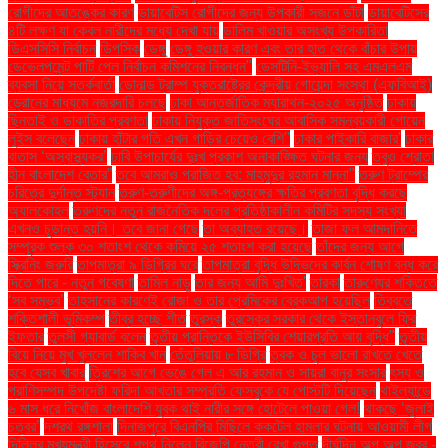
রোগীদের আতঙ্কের কারণ
ডায়াবেটিস রোগীদের জন্য উপকারী সজনে ডাঁটা
ডায়াবেটিসের
৪টি লক্ষণ যা কেবল নারীদের মধ্যে দেখা যায়
ডালিম খাওয়ার অসংখ্য উপকারিতা
ডিএসসিসি নির্বাচন
ডিপসিক
ডেঙ্গু
ডেঙ্গু হওয়ার কারণ এবং তার হাত থেকে বাঁচার উপায়
ডেভেলপমেন্ট পার্টি পেল নির্বাচন কমিশনের নিবন্ধন"
ডেসটিনি-ইভ্যালি সহ এমএলএম
ব্যবসা নিয়ে সতর্কবার্তা
ডোনাল্ড ট্রাম্প যুক্তরাষ্ট্রের কেন্দ্রীয় গোয়েন্দা সংস্থা (এফবিআই)
ড্রোনের মাধ্যমে নজরদারি চলছে
ঢাকা আন্তর্জাতিক ম্যারাথন-২০২৫ অনুষ্ঠিত
ঢাকায়
ছিনতাই ও ডাকাতির প্রবণতা
ঢাকায় নিযুক্ত জাতিসংঘের আবাসিক সমন্বয়কারী গোয়েন
লুইস বলেছেন
ঢাকায় হাঁটার গতি এখন গাড়ির চেয়েও বেশি''
ঢাকার পাইকারি বাজার'
ঢাকার
বাতাস ‘অস্বাস্থ্যকর’
ঢাবি উপাচার্যের দুঃখ প্রকাশ অনাকাঙ্ক্ষিত ঘটনার জন্য
তবুও শ্রোতা
হীন বাংলাদেশ বেতার”
তবে আমরাও পরাজিত হব: মাহমুদুর রহমান মান্না"
তরুণ ট্রাম্পের
চরিত্রে দুর্দান্ত স্ট্যান
তরুণ-তরুণীদের অঙ্গ-প্রত্যঙ্গের ক্ষতির প্রবণতা বৃদ্ধি করছে
অ্যালকোহল
তরুণদের নতুন রাজনৈতিক দলের প্রতিষ্ঠাকালীন কমিটির সদস্য সংখ্যা
এখনও চূড়ান্ত হয়নি। তবে জানা গেছে
তা অব্যাহত রয়েছে।
তাজা ফল আমদানিতে
সম্পূরক শুল্ক ৩০ শতাংশ থেকে কমিয়ে ২৫ শতাংশ করা হয়েছে
তাঁদের জন্য আগে
স্ক্রিনিং জরুরি
তাপমাত্রা ৯ ডিগ্রির ঘরে
তাপমাত্রা বৃদ্ধি উদ্ভিদের কার্বন শোষণ বন্ধ করে
দিতে পারে - নতুন গবেষণা
তামিল নাড়ু
তার জন্য আমি দুঃখিত'
তারকা
তারুণ্যের শক্তিতে
‘সব সম্ভব’
তাহসানের কারণেই রোজা ও তার প্রেমিকের ব্রেকআপ হয়েছিল
তিব্বতে
শক্তিশালী ভূমিকম্প
তীব্র হচ্ছে শীত
তুরস্ক
তুরস্কের সরকার থেকে ইস্তানবুলে ফ্রি
ইফতার
তুলসী গ্যাবার্ড বলেন
তৃতীয় প্রান্তিকে ইউসিবির শেয়ারপ্রতি আয় বৃদ্ধি"
তৃতীয়
বিয়ে নিয়ে মুখ খুললেন শাকিব খান
তেঁতুলিয়ায় ৮ ডিগ্রি
ত্বক ও চুল ভালো রাখতে খেতে
হবে যেসব খাবার
ত্রিশের আগে ভেঙে গেল এ আর রহমান ও সায়রা বানুর সংসার
ৎস্য ও
প্রাণিসম্পদ উপদেষ্টা ফরিদা আখতার সম্প্রতি ফেসবুকে যে পোস্টটি দিয়েছেন
থাইল্যান্ডে
৬ মাস ধরে নিখোঁজ বাংলাদেশি যুবক থাই নারীর সঙ্গে হোটেলে পাওয়া গেল!
থাকছে ‘জুলাই
চত্বর’
দশরথ রঙ্গশালা
দিনাজপুরে বিএনপির মিছিলে ককটেল হামলার ঘটনায় আওয়ামী লীগ
দিল্লির মুখ্যমন্ত্রী হিসেবে শপথ নিলেন বিজেপি নেত্রী রেখা গুপ্ত
দীর্ঘদিন অল্প অল্প জ্বর -