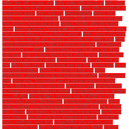
পার্টিকে ‘কিংস পার্টি’ বলা হচ্ছে কেন?
জাতীয় নাগরিক পার্টির নেতৃত্বে যারা
জাতীয় নির্বাচন
২০২৫ সালের শেষে অনুষ্ঠিত হতে পারে: প্রধান উপদেষ্টা
জাতীয় পার্টির চেয়ারম্যান জি এম
কাদের মন্তব্য করেছেন
জানলে অবাক হবেন
জানালেন বিজ্ঞানীরা"
জানালেন সুনিতা
জামায়াত ও অন্যান্য দলের প্রতিক্রিয়া''
জামায়াতে ইসলামী বাংলাদেশের নায়েবে আমির
সৈয়দ আবদুল্লাহ মুহাম্মদ তাহের বলেছেন
জামায়াতে ইসলামীর আমির শফিকুর রহমান
বলেছেন
জামালপুরের ইসলামপুর উপজেলায় স্ত্রী তিথী বেগমকে (২৩) হত্যার দায়ে আহসান
হাবিব নামে এক ব্যক্তিকে মৃত্যুদণ্ড দিয়েছেন আদালত।
জার্মান চ্যান্সেলর ওলাফ শলৎজ
জার্মানি ট্রাম্পের গাজা খালি করার প্রস্তাবকে 'কেলেঙ্কারি' বলে অভিহিত করেছে
জাহাজ
জীবনের সবচেয়ে গুরুত্বপূর্ণ তিন নারীর কথা জানালেন তারেক রহমান
জুলাই বিপ্লবগাথা
নিয়ে ছাপা হচ্ছে ৪০ কোটি বই
জুলাই-সেপ্টেম্বরের মধ্যে ব্যাংকটি ৬৬ পয়সা ইপিএস
অর্জন করেছে
জুলাই–সেপ্টেম্বর প্রান্তিকে ব্যাংক এশিয়ার লোকসান
জেইডেন সিলসের
টেস্ট ক্রিকেটে আন্তর্জাতিক অভিষেক
জেলেনস্কির প্রশংসা
ঝাল খাবার খেলেই মেদ
কমবে
টঙ্গীতে বিজিবি মোতায়েন
টমেটো সতেজ রাখার সহজ টিপস
টাইফয়েড জ্বর:
টানা ১৫
মাসের ভয়াবহ সংঘর্ষের পর
টিউলিপসহ ৭ জনের ব্যাংক হিসাব তলব
টেকসই
বিশ্ববিদ্যালয়ের তালিকায় বাংলাদেশের সেরা ড্যাফোডিল ইউনিভার্সিটি
টেসলার শেয়ারে বড়
ধাক্কা
ট্রাম্প–মাস্ক: ‘ইউএসএআইডি বন্ধ করা আমাদের শত্রুদের জন্য উপহার
ট্রাম্পের ঘাঁটিতে জনমত জরিপে এগিয়ে কমলা
ট্রাম্পের জন্য সুখবর
ট্রাম্পের নির্দেশনায়
গত শুক্রবার ভয়েস অব আমেরিকার মূল প্রতিষ্ঠান
ট্রাম্পের নির্দেশে ভয়েস অব আমেরিকার
১৩০০ কর্মী ছুটিতে
ট্রাম্পের পরিকল্পনা মোকাবেলায় আরব শীর্ষ কূটনীতিকদের বৈঠক
ট্রাম্পের ভাষণে কংগ্রেসে তীব্র উত্তেজনা
ট্রাম্পের সঙ্গে মোদির ফোনালাপ
ট্রাম্পের
স্বাক্ষরে সেনাবাহিনী থেকে ট্রান্সজেন্ডারদের বাদ দেওয়ার নির্বাহী আদেশ
ট্রেনের অগ্রিম
টিকিট বিক্রি শুরু
ট্রেন্ডি ডিজাইনে 'সারা'র শীতকালীন পোশাকের সংগ্রহ
ঠাকুরগাঁও শহর
থেকে অপহৃত হন
ঠান্ডা-কাশি থেকে বাঁচতে বাইকারদের যা করা উচিত
ডলারের দাম না
বাড়লেও প্রবাসী আয় যেভাবে বাড়ছে
ডলারের বিপরীতে রুপির মূল্য নেমে এসেছে
ইতিহাসের সর্বনিম্ন স্তরে
ডাইনোসর পুনরুদ্ধারের চেষ্টা করছেন বিজ্ঞানীরা
ডায়াবেটিস