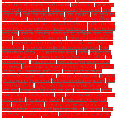
পুনঃতদন্ত দ্রুত সম্পন্ন হবে: স্বরাষ্ট্র উপদেষ্টার ঘোষণা"
পুতিনের হানিট্র্যাপ কৌশল
পুতুলের বিরুদ্ধে চিঠি এখনও পায়নি পররাষ্ট্র মন্ত্রণালয়
পুরুষ যখন বাবা হন
পুরুষদের জন্য
শরীর সুস্থ রাখতে প্রয়োজনীয় খাবার
পুলিশকে হামলা করে ছিনিয়ে নেয়ার চেষ্টা"
পেছনে
ফেললেন রদ্রি
পেনাল্টি মিসের ম্যাচে রিয়ালের জয়
পেঁয়াজ ছাড়া রান্না!
পোষা কুকুরের জন্য
বিয়ে ভাঙলেন কনে!
প্রতারণা ঠেকাতে নতুন ভেরিফিকেশন ফিচার চালু করছে টেলিগ্রাম
প্রতি কেজি শুকনা শজন পাতা ৩৫০ থেকে ৪০০ টাকায় বিক্রি হয়।
প্রতিটি ব্যাংক শাখায়
স্কুল ব্যাংকিং চালুর জন্য একটি শিক্ষাপ্রতিষ্ঠান প্রতিষ্ঠা করতে হবে
প্রতিদিন ডিম খাওয়া:
ভালো না মন্দ
প্রতিষ্ঠানের প্রভাব নিয়ে গবেষণার জন্য তিন অর্থনীতিবিদ নোবেল পুরস্কার
পেলেন"
প্রথম আলোতে প্রকাশিত সংবাদ অনুযায়ী
প্রথমবার জুটি বাঁধছেন আয়ুষ্মান এবং
রাশমিকা
প্রথমবার বিমানে ভ্রমণ করছেন? প্রথমবার বিমানে ভ্রমণ করছেন? সঙ্গে যেসব
জিনিস নেবেন না
প্রধান উপদেষ্টার সময়সীমা মাথায় রেখে কাজ করছি: সিইসি"
প্রধান
নির্বাচন কমিশনার (সিইসি) এ এম এম নাসির উদ্দিন বলেছেন
প্রযুক্তি
প্রযুক্তি ব্যবহার
প্রশ্ন ইসলামী আন্দোলনের"
প্রাইমমুভার ও ট্রেইলরশ্রমিকদের আবারও কর্মবিরতি
প্রায়
১৯ লাখের মতো মানুষ
প্রায় এক মাস হলো
ফজলে করিমের দুই ছেলের বিদেশ যাওয়ার
ওপর নিষেধাজ্ঞা
ফাঙ্গাস বা ছত্রাকের আক্রমণ রোধের জন্য যা করতে হবে
ফার্মের ডিম না
দেশি ডিম: পুষ্টি ও উপকারিতায় কোনটি এগিয়ে?
ফার্মের মুরগির ডিমের দাম বৃদ্ধি
ফিজিওথেরাপি -গুরুত্বপূর্ণ চিকিৎসা পদ্ধতি
ফিফার বর্ষসেরা ভিনিসিয়ুস জুনিয়র
ফিলিস্তিনি
বন্দীদের মধ্যে কারা মুক্তি পেতে পারে?
ফিলিস্তিনে আল জাজিরার সম্প্রচার বন্ধ
ফুটবলে
গোলটাই থাকে বেশি মনে
ফেইসবুকে ছড়িয়ে পড়া যশোরের ভিডিওটি ছিল ‘যেমন খুশি
তেমন সাজো’
ফেব্রুয়ারিতে বিএনপির মাঠে নামার ঘোষণা
ফের উত্তাল সিরিয়া
ফেলানীর
পরিবারের দায়িত্ব নিলেন উপদেষ্টা আসিফ
ফেসবুক
ফ্যাশনে তাক লাগাতে পুরুষদের মানতে
হবে এই ১০ টিপস
ফ্রিদা এবং তার ব্যথার চিত্র
ফ্লোরিডায় নারীশক্তির মধ্যে সেরা
জায়েদ
ফ্ল্যাট ও ব্যাংক হিসাব জব্দ
বইমেলায় তৌহিদুল ইসলামের ‘বিয়ে বাড়িতে ইয়ে’
বছরের প্রথম দিনেই ‘স্বৈরাচারী অঞ্জনা’ নিয়ে ফিরছেন মনির খান
বন্ধ বহু সড়ক
বরিশালে
চ্যাম্পিয়নদের বরণ জনসমুদ্রের আনন্দ উৎসব
বর্তমানে বায়ুদূষণ এমন এক ভয়াবহ পর্যায়ে