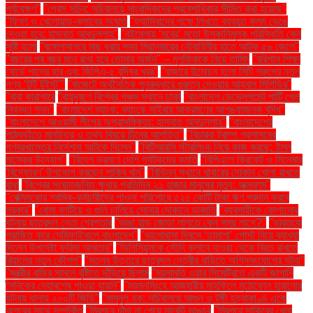
পর্যবেক্ষণ"
"প্রেস সচিব: সচিবালয়ে সাংবাদিকদের প্রবেশাধিকার সীমিত করা হয়েছে"
"ফিফা ও খেলোয়াড়-ক্লাবের সংঘাত
"ফ্যাসিবাদের পক্ষে লিখতে ব্যবহৃত কলম ভেঙে
দেওয়া হবে: হাসনাত আবদুল্লাহ"
"বইমেলায় ‘মবের’ মতো উসকানিমূলক পরিস্থিতি কেন
সৃষ্টি হলো
"বঙ্গোপসাগরে মাছ ধরার সময় মিয়ানমারের নৌবাহিনীর হাতে আটক ৫৬ জেলে"
"বছরের পর বছর মনে রাখা হবে তোমার অর্জন" – মুশফিককে নিয়ে তামিম
"বরিশাল শিক্ষা
বোর্ডে পাসের হার এবং জিপিএ-৫ বৃদ্ধির খবর"
"বাজারে উন্মোচন হলো সিটি গ্রুপের নতুন
পণ্য ‘টুটি টুইস্ট’"
"বাজেটে অর্থনৈতিক পুনরুদ্ধারে গুরুত্ব দেওয়ার আহ্বান সিপিডির"
"বাবা কারাগারে
"বায়ুদূষণে বিশ্বের পঞ্চম স্থানে ঢাকা
"বাংলাদেশ ডেভেলপমেন্ট পার্টি পেল
নিবন্ধন সনদ"
"বাংলাদেশ ব্যাংক: ব্যাংকে সাইবার আক্রমণের আশঙ্কাজনক বৃদ্ধি"
"বাংলাদেশে আওয়ামী লীগের অপ্রাসঙ্গিকতা: হাসনাত আবদুল্লাহ"
"বাংলাদেশের
পাঠ্যবইতে মানচিত্র ও তথ্য বিষয়ে চীনের আপত্তি"
"বিচারক ট্রাম্প প্রশাসনের
গণবরখাস্তের নির্দেশনা আটকে দিলেন"
"বিটিআরসি স্টারলিংক নিয়ে কাজ করছে: ইলন
মাস্কের উদ্যোগ"
"বিদেশ ভ্রমণে দেশি পর্যটকদের কমতি
"বিপিএলে ক্রিকেট ও সিনেমার
'বিস্ফোরণ' উপভোগ করছেন শাকিব খান"
"বিভিন্ন স্থানে খাবারের দোকান খোলা রাখতে
বাধা
"বিশ্বের সংঘাতজনিত ক্ষুধায় প্রতিদিন ২১ হাজার মানুষের মৃত্যু: অক্সফাম"
"বেক্সিমকোর শ্রমিক-কর্মচারীদের পাওনা পরিশোধে ৫২৫ কোটি টাকা ঋণ প্রদান করবে
সরকার"
"বোমা ফাটিয়ে ও গুলি চালিয়ে সোনার দোকানে ডাকাতি
"ব্যবসায়ীকে কোপানোর
ঘটনায় ছাত্রদল নেতা গ্রেপ্তার
"ভাঙা হাড় জোড়া লাগতে কেন সময় লাগে?"
"ভারতকে
পরাজিত করে সেমিফাইনালে বাংলাদেশ"
"ভালোবাসা দিবসে ‘তামাশা’ পোস্ট নিয়ে ব্যাখ্যা
দিলেন উপদেষ্টা ফরিদা আখতার"
"ভিনিসিয়ুসকে সৌদি ক্লাবে যাওয়া থেকে বিরত রাখতে
রিয়ালের নতুন কৌশল"
"মতলব উত্তরে ছাত্রদল নেত্রীর বাড়িতে অগ্নিসংযোগের ঘটনা"
"মন্ত্রীর বাড়ির সামনে বৃষ্টিতে দাঁড়িয়ে ছিলাম
"ময়নামতি ওয়ার সিমেট্রিতে একটি জাপানি
সৈনিকের দেহাবশেষ পাওয়া যায়নি"
"ময়মনসিংহে আজহারীর মাহফিলে মুঠোফোন হারানোর
ঘটনায় থানায় ২০০টি জিডি"
"মামুনুল হক: সচিবালয়ে আগুন ও টঙ্গী হত্যাকাণ্ড একে
অপরের সাথে সম্পর্কিত
"মিরপুরে চাঁদা না পেয়ে মার্কেট ভাঙচুর
"মিরপুরে সাকিবের খেলা