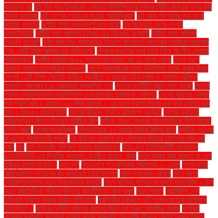
অবহেলা নয়
দুই দিন ধরে ইসরায়েল যেভাবে ফিলিস্তিনের গাজার নিরীহ মানুষের ওপর বর্বর
হামলা চালাচ্ছে
দুই দেশের নেতাদের কঠোর প্রতিক্রিয়া"
দুই বছর পর আবার শুরু হলো
জাহাজ রপ্তানি
দুটোই সমান গুরুত্বপূর্ণ মনে করে"
দুধ বিক্রেতা থেকে সেনার
লেফটেন্যান্ট!
দুর্নীতি দমন কমিশন (দুদক) এর আবেদন অনুযায়ী
দুর্নীতি দমন কমিশন
(দুদক) গতকাল
দুর্বল ব্যাংকের গ্রাহকদের উদ্দেশে বাংলাদেশ ব্যাংকের গভর্নরের আশ্বাস
দেড় কোটি টাকা আত্মসাতের অভিযোগ"
দেশকে ধ্বংসের পথে নিয়ে গিয়ে আ.লীগ নেতারা
পালিয়েছেন"
দেশীয় সয়াবিনের ৮০ শতাংশ উৎপাদিত হয় যে জেলা থেকে
দেশে দেশে
রমজান পালনে সাংস্কৃতিক ভিন্নতা
দেশে প্রথমবারের মতো উদযাপিত হচ্ছে কৃষক দিবস
দেশের ১১টি শিক্ষা বোর্ডের অধীনে অনুষ্ঠিত এ বছরের এইচএসসি ও সমমান পরীক্ষার
ফলাফল মঙ্গলবার (১৫ অক্টোবর) প্রকাশিত হবে
দেশের অর্থনীতি উল্টো পথে যাচ্ছে
দেশের
প্রথম প্রযুক্তিনির্ভর অ্যানিম্যাল ওয়েলফেয়ার প্ল্যাটফর্ম 'পেটগো'
দেশের বাজারে সোনার
দাম প্রতি ভরি ২ হাজার ৬১৩ টাকা বাড়ছে। এর ফলে ভালো মানের এক ভরি সোনার দাম
হবে ১ লাখ ৫৩ হাজার টাকা
দেশের বিভিন্ন স্থানে ভূমিকম্প অনুভূত
দেশের সবচেয়ে
দারিদ্র্যপ্রবণ বিভাগ হিসেবে পরিচিত ছিল
দৈনিক রেকর্ড সংখ্যক বাংলাদেশিকে ভিসা দিচ্ছে
সৌদি আরব
দোকানের ভবিষ্যৎ
দৌলতদিয়ায় ৭৩ হাজার টাকায় বিক্রি হলো
দ্বিতীয় পুত্রের
মা হলেন অভিনেত্রী প্রসূন
দ্য ইউএস এজেন্সি ফর গ্লোবাল মিডিয়া (ইউএসএজিএম)
ধর্ষণ
ধান
ধান উপদেষ্টা শফিকুল আলম জানিয়েছেন
নটর ডেম ইউনিভার্সিটি বাংলাদেশ
(এনডিইউবি)-এর দ্বিতীয় সমাবর্তন অনুষ্ঠিত হয়েছে আজ
নতুন টাকায় আর থাকবে না শেখ
মুজিবুর রহমানের ছবি।
নতুন দল
নতুন দলে গণ অধিকার পরিষদের ২০ নেতা
নতুন দলের
আত্মপ্রকাশে নেতাদের বড় জমায়েত নিয়ে উদ্বেগ
নতুন প্যাকেজ ঘোষণা
নতুন বছরে
হোয়াটসঅ্যাপের নতুন ফিচারগুলির উপহার
নতুন বাণিজ্য যুদ্ধের মুখোমুখি যুক্তরাষ্ট্র ও চীন
নতুন রাজনৈতিক শক্তির উদ্ভব: রাজনীতিতে নানা গুঞ্জন
নতুন স্বপ্ন
নয়াদিল্লি শেখ
হাসিনার ভারতে থাকার মেয়াদ বাড়িয়েছে
নরসিংদীর চরাঞ্চলে দুই পক্ষের সংঘর্ষে গুলিবিদ্ধ
হয়ে নিহত ২
নাইকো দুর্নীতি মামলায় খালেদা জিয়া সহ সকল আসামির খালাস
নাগরিক
ঐক্যের সভাপতি মাহমুদুর রহমান মান্না সম্প্রতি আওয়ামী লীগকে ভোটে আনার বিষয়ে