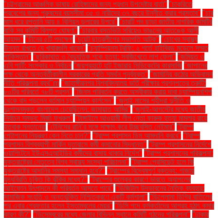
"চট্টগ্রামের আঞ্চলিক ভাষায় রোহিঙ্গাদের জন্য প্রধান উপদেষ্টার বার্তা"
"চাকরিতে
প্রবেশের জন্য পুরুষদের বয়সসীমা ৩৫ ও নারীদের ৩৭ বছরে উন্নীত করার প্রস্তাব"
"চার
মাস ধরে রপ্তানি আয় ৪ বিলিয়ন ডলারের উপরে"
"চারটি পদ ছাড়া জাতীয় নাগরিক কমিটির
বাকি সব কমিটি বিলুপ্ত ঘোষণা"
"চারবার বসতভিটা সরিয়েও ভাঙনের আতঙ্কে আলী
আহমদ"
"চীনের ৫টি পদক্ষেপ
"চুয়েট ছাত্রলীগের সভাপতি আটক"
"চোখের স্বাস্থ্য
উন্নত রাখতে যে খাবারগুলি খাবেন"
"চ্যাম্পিয়নস ট্রফি: ২ শর্তে হাইব্রিড মডেলে সম্মত
পাকিস্তান"
"ছুরিকাঘাত ও বৈদ্যুতিক শকে হত্যা: সবজিখেতে লাশ ফেলা"
"জমিয়ত ও
এবি পার্টি: সংস্কার ও নির্বাচন
"জয়পুরহাটে হাট ইজারায় সিন্ডিকেটের কারসাজি
"জাপানের
পক্ষ থেকে অন্তর্বর্তীকালীন সরকারের প্রতি সমর্থন পুনর্ব্যক্ত"
"জার্মানির কঠোর অভিবাসন
নীতি পরিকল্পনা ব্যর্থ"m
"জাহাঙ্গীরনগর বিশ্ববিদ্যালয় ভর্তি পরীক্ষার প্রশ্নপত্রে ত্রুটি:
৮০টির পরিবর্তে ৭৮টি প্রশ্ন"
"জিনস পরিবর্তন করতে অস্বীকার করায় দাবা চ্যাম্পিয়নশিপ
থেকে বাদ পড়লেন বর্তমান চ্যাম্পিয়ন কার্লসেন"
"জুলাই মাসের শহীদরা দুর্নীতি ও
দুঃশাসনমুক্ত বাংলাদেশ চেয়েছিলেন: জামায়াত আমির"
"জুলাই-আগস্টের মধ্যে জাতীয়
নির্বাচন সম্ভব: মির্জা ফখরুল"
"টাঙ্গাইলে আওয়ামী লীগ নেতা ফারুক হত্যা মামলার রায়ে
হতবাক সন্তানেরা
"টেনিসের রানি’র সঙ্গে সাক্ষাৎ করে উচ্ছ্বসিত নেইমার"
"ট্রাম্প
পেন্টাগনের নিয়ন্ত্রণ কেন নিতে চান?"
"ট্রাম্প প্রশাসন ডিম আমদানি করবে"
"ট্রাম্প
প্রশাসন বিশ্বব্যাপী মার্কিন দূতাবাসে কর্মী কমানোর সিদ্ধান্ত"
"ট্রাম্প প্রশাসনের নির্দেশে
ওয়াশিংটনে ইউএসএআইডির কর্মীদের বাসায় থাকার নির্দেশ"
"ট্রাম্প প্রশাসনের পরিকল্পনা:
যুক্তরাষ্ট্রের নেতৃত্বে বিশ্ব স্বাস্থ্য সংস্থা পরিচালনা"
"ট্রাম্প প্রেসিডেন্ট হলে কি
যুক্তরাষ্ট্রে আদানির সমস্যা সমাধান হবে?"
"ট্রাম্পের বিদ্বেষপূর্ণ বক্তব্য: গাজায়
যুদ্ধবিরতি চুক্তি কি ঝুঁকির মধ্যে?"
"ট্রাম্পের শুল্কের কারণে ভারতে অ্যাপলের
আইফোন উৎপাদনে কী পরিবর্তন আসতে পারে"
"ডিজিটাল উদ্ভাবনের নৈতিক ব্যবহার:
সামাজিক সংহতি ও অন্তর্ভুক্তি নিশ্চিতকরণে একটি কর্মশালা"
"ডিপ্লোমা ডিগ্রি বাতিলের
পর এবার গ্রেফতার হলেন ইস্তাম্বুলের মেয়র"
"ডিসি পদে কর্মকর্তাদের আগ্রহ হঠাৎ কমার
কারণ কী?"
"ডিসেম্বরের মধ্যে জেলার বিভিন্ন স্থানে কমিটি গঠনের পরিকল্পনা"
"ঢাকার