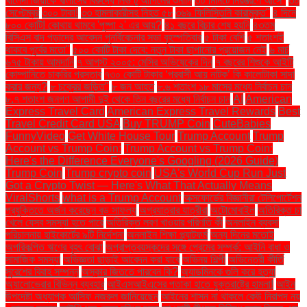
খালেদা জিয়াকে খালাসের বিরুদ্ধে লিভ টু আপিলের শুনানি
৩০ মিনিটে নিয়ন্ত্রণে আসে"
৩০
সেপ্টেম্বর
৩০০ টাকা!
৩৩ হামলাকারীসহ নিহত ৫৮
৩৬৯ ফিলিস্তিনি কারামুক্ত"
৪ দিনে
৮০০ কোটি! কোথায় থামবে 'পুষ্পা ২' এর আয়?
৪১ বছরে বিচার শেষ হয়নি
৪৩তম
বিসিএস বাদ পড়াদের আবেদন পুনর্বিবেচনার সভা বৃহস্পতিবার
৫ টাকা বেশি
৫ শতাংশই
থাকবে পূর্বের মতো"
৫০০ কোটি টাকা দেবে: নতুন টাকা ছাপানোর প্রয়োজন নেই
৬ মার্চ
৬৭৫ টাকায় আমদানি
৭ আগস্ট ২০০৫: মেসির অভিষেকের দিন
৭ বছরের শিশুকে আইটি
কোম্পানিতে চাকরির প্রস্তাব
৭৩০ কোটি টাকার ‘প্রবাসী আয় নাটক’ কি কালোটাকা সাদা
করার জন্য?
৮ চক্রের জড়িত"
৮ জন আহত
৮.৬ শতাংশ ১৮ মাসের মধ্যে নির্বাচন চান
৮.৭ শতাংশ জনগণ আগামী দুই থেকে তিন বছরের মধ্যে নির্বাচন চান
AI
American
Express Travel Card
American Express Travel Rewards
Best
Travel Credit Card USA
Buy TRUMP Coin
CuteBabies
FunnyVideo
Get White House Tour
Trump Account
Trump
Account vs Trump Coin:
Trump Account vs Trump Coin:
Here's the Difference Everyone's Googling (2026 Guide)
Trump Coin
Trump crypto coin
USA's World Cup Run Just
Got a Crypto Twist — Here's What That Actually Means
ViralShorts
what is a Trump Account
অক্সফোর্ডের বিজ্ঞানীরা টেলিপোর্টেশন
প্রযুক্তিতে অর্জন করেছেন বড় সাফল্য
অগ্রযাত্রার যাত্রীরা
অটোমোবাইল
অতিরিক্ত চা
খেলে যেসব সমস্যা হতে পারে
অতিরিক্ত লবণ খাওয়ার পরিণতি কী
অনলাইন ব্যবসা
পরিচালনায় হাইকোর্টের ৯টি নির্দেশনা
অনলাইন শিক্ষা প্ল্যাটফর্ম
অন্য দিনের মতোই
অপরিকল্পিত ঋণের বৃহৎ বোঝা
অপ্রাপ্তবয়স্কদের সঙ্গে প্রেমের সম্পর্ক: আইনি বাধা ও
সামাজিক সমস্যা
অভিজ্ঞতা ছাড়াই আবেদন করা যাবে
অভিনয় শিল্পী
অভিনেত্রী কীর্তি
সুরেশের বিবাহ সম্পন্ন
অস্কার জিততে পারবেন কি?
অ্যাডমিনকে গুলি করে হত্যা
অ্যালোভেরার বিভিন্ন ব্যবহার
আইএসআইএসের পতাকা হাতে যুক্তরাষ্ট্রে হামলা!
আইন
উপদেষ্টা অধ্যাপক আসিফ নজরুল জানিয়েছেন
আইনের শাসন না থাকলে কেউ নিরাপদ নয়