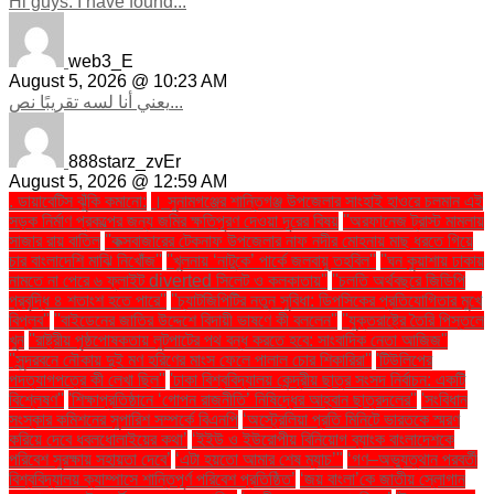
Hi guys. I have found...
web3_E
August 5, 2026 @ 10:23 AM
يعني أنا لسه تقريبًا نص...
888starz_zvEr
August 5, 2026 @ 12:59 AM
. ডায়াবেটিস ঝুঁকি কমানো:
। সুনামগঞ্জের শান্তিগঞ্জ উপজেলার সাংহাই হাওরে চলমান এই
সড়ক নির্মাণ প্রকল্পের জন্য জমির ক্ষতিপূরণ দেওয়া দূরের বিষয়
''অরফানেজ ট্রাস্ট মামলায়
সাজার রায় বাতিল
''কক্সবাজারের টেকনাফ উপজেলার নাফ নদীর মোহনায় মাছ ধরতে গিয়ে
চার বাংলাদেশি মাঝি নিখোঁজ''
''খুলনায় ‘নাটুকে’ পার্কে জলবায়ু তহবিল''
''ঘন কুয়াশায় ঢাকায়
নামতে না পেরে ৬ ফ্লাইট diverted সিলেট ও কলকাতায়''
''চলতি অর্থবছরে জিডিপি
প্রবৃদ্ধি ৪ শতাংশ হতে পারে''
''চ্যাটজিপিটির নতুন সুবিধা: ডিপসিকের প্রতিযোগিতার মুখে
বিপ্লব''
''বাইডেনের জাতির উদ্দেশে বিদায়ী ভাষণে কী বললেন''
''যুক্তরাষ্ট্রে তৈরি পিস্তলে
খুন
''রাষ্ট্রীয় পৃষ্ঠপোষকতায় লুটপাটের পথ বন্ধ করতে হবে: সাংবাদিক নেতা আজিজ"
''সুন্দরবনে নৌকায় দুই মণ হরিণের মাংস ফেলে পালাল চোর শিকারিরা''
'টিউলিপের
পদত্যাগপত্রে কী লেখা ছিল''
'ঢাকা বিশ্ববিদ্যালয় কেন্দ্রীয় ছাত্র সংসদ নির্বাচন: একটি
বিশ্লেষণ''
'শিক্ষাপ্রতিষ্ঠানে ‘গোপন রাজনীতি’ নিষিদ্ধের আহ্বান ছাত্রদলের''
'সংবিধান
সংস্কার কমিশনের সুপারিশ সম্পর্কে বিএনপি
‘অস্ট্রেলিয়া প্রতি মিনিটে ভারতকে স্মরণ
করিয়ে দেবে ধবলধোলাইয়ের কথা’
‘ইইউ ও ইউরোপীয় বিনিয়োগ ব্যাংক বাংলাদেশকে
পরিবেশ সুরক্ষায় সহায়তা দেবে’
‘এটা হয়তো আমার শেষ ম্যাচ’"
‘গণ–অভ্যুত্থান পরবর্তী
বিশ্ববিদ্যালয় ক্যাম্পাসে শান্তিপূর্ণ পরিবেশ প্রতিষ্ঠিত’
‘জয় বাংলা’কে জাতীয় স্লোগান