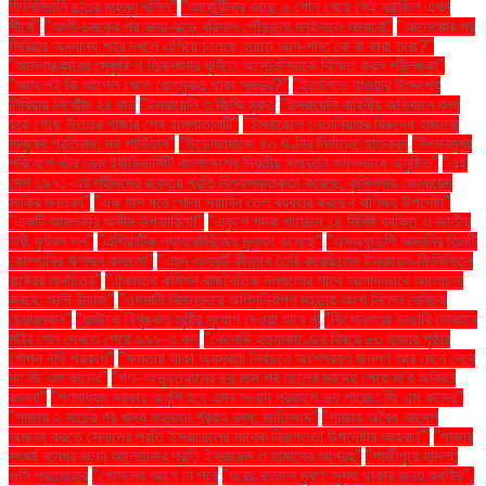
ফিলিস্তিনি ছাত্র মাহমুদ খলিল"
"আর্জেন্টিনার কাছে ৬ গোল খেয়ে সেই ব্রাজিল এখন
শীর্ষে"
"আলী-চমকের পর হৃদয়-ঝড়ে বরিশাল পৌঁছালো ফাইনালে আবারো"
"আলেপ্পোর পর
সিরিয়ার অন্যান্য শহর দখলে এগিয়ে চলেছে হায়াত আল-শাম: কে বা কারা তারা?"
"আসলাঙ্কারের সেঞ্চুরি ও তিকশানার ঘূর্ণিতে অস্ট্রেলিয়াকে বিস্মিত করল শ্রীলঙ্কা"
"আসলেই কি আপেল খেলে রোগমুক্ত থাকা সম্ভব?"
"ইতালিতে যাওয়ার উদ্দেশ্যে
লিবিয়ায় নিখোঁজ ২৪ জন
"ইসরায়েলি ৩ জিম্মি মুক্ত
"ইসরায়েলি বাহিনীর অভিযানে বন্ধ
হয়ে গেছে উত্তর গাজার শেষ হাসপাতালটি"
"ইসরায়েলে নেতানিয়াহুর বিরুদ্ধে হাজারো
মানুষের প্রতিবাদ: দ্য গার্ডিয়ান"
"উড়োজাহাজে ৪০ ঘণ্টার নির্যাতন: হাতকড়া
"উৎসবমুখর
পরিবেশে নটর ডেম ইউনিভার্সিটি বাংলাদেশের দ্বিতীয় সমাবর্তন সফলভাবে অনুষ্ঠিত"
"এই
দেশ ১৯৭১-এর শহীদদের রক্তের প্রতি বিশ্বাসঘাতকতা করেছে: কুমিল্লায় জোনায়েদ
সাকির মন্তব্য"
"এক মাস ধরে খোলা সয়াবিন তেল ব্যবহার করছেন বাণিজ্য উপদেষ্টা"
"একটি আমলকীর অসীম উপকারিতা!"
"একুশে পদক পাচ্ছেন ১৪ বিশিষ্ট ব্যক্তি ও জাতীয়
নারী ফুটবল দল"
"এশিয়াটিক ল্যাবরেটরিজের মুনাফা কমেছে"
"এসঅ্যান্ডপি আদানির তিনটি
কোম্পানির ঋণমান কমালো"
"এহুদ ওলমার্ট কীভাবে তৈরি করেছিলেন ইসরায়েল-ফিলিস্তিন
রাষ্ট্রের মানচিত্র"
"ঐকমত্য কমিশন রাজনৈতিক দলগুলোর সাথে আলাদাভাবে আলোচনা
করবে: আলী রীয়াজ"
"ওসমানী বিমানবন্দরে অগ্নিনির্বাপণ মহড়ায় অংশ নিলেন বেবিচক
চেয়ারম্যান"
"কাউকে বিশৃঙ্খলা সৃষ্টির সুযোগ দেওয়া যাবে না
"কিশোরগঞ্জে ভাঙারি দোকানে
মর্টার শেল দেখতে পেয়ে ৯৯৯-এ কল
"কেনেডি হত্যাকাণ্ডের বিষয়ে ৮০ হাজার পৃষ্ঠার
গোপন নথি প্রকাশ"
"ক্ষমতায় থাকা অবস্থায় নির্বাচনে অংশগ্রহণ জনগণ আর মেনে নেবে
না: জি এম কাদের"
"গণ–অভ্যুত্থানের ছয় মাস পর ছেলের মরদেহ পেয়ে মা'র অবিরত
কান্না"
"গণমাধ্যম সরকার অখুশি হবে এমন সংবাদ প্রকাশে ভয় পাচ্ছে: জি এম কাদের"
"গাজায় ২ মার্চের পর খাদ্য সহায়তা প্রবাহ বন্ধ: জাতিসংঘ"
"গাজায় অবৈধ আদেশ
অমান্য করতে সেনাদের প্রতি ইসরায়েলের সাবেক নিরাপত্তা উপদেষ্টার আহ্বান"'
"গাজার
সংঘর্ষ বন্ধের জন্য আলোচনার প্রতি ইসরায়েল ও হামাসের আগ্রহ"
"গাজীপুরে হামলা:
ওসি প্রত্যাহার
"গোসলের আগে না পরে
"ঘরের বাতাসে দূষণ: সুস্থ থাকার জন্য করণীয়".