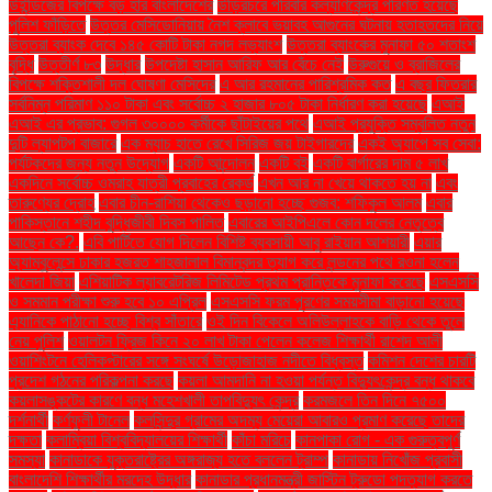
উইন্ডিজের বিপক্ষে বড় হার বাংলাদেশের
উড়িরচরে পরিবার কল্যাণকেন্দ্র পরিণত হয়েছে
পুলিশ ফাঁড়িতে
উত্তর মেসিডোনিয়ায় নৈশ ক্লাবে ভয়াবহ আগুনের ঘটনায় হতাহতদের নিয়ে
উত্তরা ব্যাংক দেবে ১৪৫ কোটি টাকা নগদ লভ্যাংশ
উত্তরা ব্যাংকের মুনাফা ৫০ শতাংশ
বৃদ্ধি
উত্তীর্ণ ৮৩
উদ্ধার
উপদেষ্টা হাসান আরিফ আর বেঁচে নেই
উরুগুয়ে ও ব্রাজিলের
বিপক্ষে শক্তিশালী দল ঘোষণা মেসিদের
এ আর রহমানের পারিশ্রমিক কত
এ বছর ফিতরার
সর্বনিম্ন পরিমাণ ১১০ টাকা এবং সর্বোচ্চ ২ হাজার ৮০৫ টাকা নির্ধারণ করা হয়েছে
এআই
এআই এর প্রভাব: গুগল ৩০০০০ কর্মীকে ছাঁটাইয়ের পথে
এআই প্রযুক্তি সম্বলিত নতুন
দুটি ল্যাপটপ বাজারে
এক ম্যাচ হাতে রেখে সিরিজ জয় টাইগারদের
একই অ্যাপে সব সেবা:
পর্যটকদের জন্য নতুন উদ্যোগ
একটি আন্দোলন
একটি বই
একটি বার্গারের দাম ৫ লাখ
একদিনে সর্বোচ্চ ওমরাহ যাত্রী প্রবাহের রেকর্ড
এখন আর না খেয়ে থাকতে হয় না
এবং
তারুণ্যের দ্রোহ
এবার চীন-রাশিয়া থেকেও ছড়ানো হচ্ছে গুজব: শফিকুল আলম
এবার
পাকিস্তানে শহীদ বুদ্ধিজীবী দিবস পালিত
এবারের আইপিএলে কোন দলের নেতৃত্বে
আছেন কে?.
এবি পার্টিতে যোগ দিলেন বিশিষ্ট ব্যবসায়ী আবু রাইয়ান আশয়ারী
এয়ার
অ্যাম্বুলেন্সে ঢাকার হজরত শাহজালাল বিমানবন্দর ত্যাগ করে লন্ডনের পথে রওনা হলেন
খালেদা জিয়া
এশিয়াটিক ল্যাবরেটরিজ লিমিটেড প্রথম প্রান্তিকে মুনাফা করেছে
এসএসসি
ও সমমান পরীক্ষা শুরু হবে ১০ এপ্রিল
এসএসসি ফরম পূরণের সময়সীমা বাড়ানো হয়েছে
এ্যানিকে পাঠানো হচ্ছে বিশ্ব সাঁতারে
ওই দিন বিকেলে অলিউল্লাহকে বাড়ি থেকে তুলে
নেয় পুলিশ
ওয়ালটন ফ্রিজ কিনে ২০ লাখ টাকা পেলেন কলেজ শিক্ষার্থী রাশেদ আলী
ওয়াশিংটনে হেলিকপ্টারের সঙ্গে সংঘর্ষে উড়োজাহাজ নদীতে বিধ্বস্ত
কমিশন দেশের চারটি
প্রদেশ গঠনের পরিকল্পনা করছে
কয়লা আমদানি না হওয়া পর্যন্ত বিদ্যুৎকেন্দ্র বন্ধ থাকবে
কয়লাসঙ্কটের কারণে বন্ধ মহেশখালী তাপবিদ্যুৎ কেন্দ্র
করমজলে তিন দিনে ৭৫০০
দর্শনার্থী
কর্ণফুলী টানেল
কলসিন্দুর গ্রামের অদম্য মেয়েরা আবারও প্রমাণ করেছে তাদের
দক্ষতা
কলাম্বিয়া বিশ্ববিদ্যালয়ের শিক্ষার্থী
কাঁচা মরিচে
কানপাকা রোগ - এক গুরুত্বপুর্ণ
সমস্যা
কানাডাকে যুক্তরাষ্ট্রের অঙ্গরাজ্য হতে বললেন ট্রাম্প
কানাডায় নিখোঁজ প্রবাসী
বাংলাদেশি শিক্ষার্থীর মরদেহ উদ্ধার
কানাডার প্রধানমন্ত্রী জাস্টিন ট্রুডো পদত্যাগ করতে