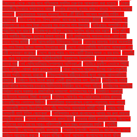
ইজতেমা থেকে ফেরার পথে পশ্চিমবঙ্গে মুসলিম তরুণকে আক্রান্ত করা হয়েছে"
"ঢাকার
জাহাঙ্গীর টাওয়ারে ক্যাফেতে আগুন
"ঢাকার রাস্তায় ধুলোর কারণে বাড়ছে শিশুদের স্বাস্থ্য
সমস্যা"
"তত্ত্বাবধায়ক সরকার ব্যবস্থা নিয়ে ৩টি রিভিউ আবেদন শুনানির তারিখ ১৭
নভেম্বর"
"তিন দশকে ৩০ বিশ্ব রেকর্ড: জাকেরের অসাধারণ কীর্তি"
"তিন সপ্তাহ পর
মুক্তিপণের ২৫ লাখ টাকা দেওয়ার পর তরুণের লাশ উদ্ধার"
"থাইরয়েড সম্পর্কিত ৫টি
প্রচলিত ভুল ধারণা"
"দিনাজপুরে মৌসুম শেষেও সুগন্ধি ধানের দাম হ্রাস"
"দীপু মনি ও
তাঁর স্বামীর বিরুদ্ধে দুদকের মামলা দায়ের"
"দুই প্ল্যাটফর্মের সমানসংখ্যক নেতা নিয়ে
নতুন দলের কমিটি
"দুটি আলংকারিক উদ্ভিদের বিবরণ"
"দুদকের মামলায় ইয়াবা ব্যবসায়ীর
৭৬ লাখ টাকার অবৈধ সম্পদ উদ্ধারের দাবি
"দেশে এইচএমপিভি ভাইরাসে আক্রান্ত এক
নারী মৃত্যুবরণ করেছেন
"দেশে বছরে প্রায় ৩ লাখ কোটি টাকার শুল্ক ও কর ছাড়"
"নওগাঁয়
১৬ বছর পর ছাত্রশিবিরের প্রতিষ্ঠাবার্ষিকী প্রকাশ্যে উদযাপিত"
"নতুন ছাত্রসংগঠনের
যাত্রা শুরু
"নর্থ মেসিডোনিয়ার নৈশক্লাবে অগ্নিকাণ্ড
"নাটোরে যুবলীগ নেতাকে পিটুনি
দিয়ে পুলিশে সোপর্দ করল ছাত্র-জনতা"
"নানা পদক্ষেপ সত্ত্বেও চীনের তরুণ-তরুণীরা
বিয়ের প্রতি আগ্রহ হারাচ্ছে"
"নিভৃতপল্লির নারীদের তৈরি জুতা পাচ্ছে আন্তর্জাতিক
বাজারে"
"নির্বাচন নিয়ে বিতর্ক করছে একটি রাজনৈতিক দল: রিজভী"
"নির্বাচনের তারিখ
রাজনৈতিক দলগুলোর চাওয়ার ভিত্তিতে নির্ধারিত হবে: প্রেস সচিব"
"নির্বাচনের সময়সীমা
নির্ধারণ করবে সরকার ও রাজনৈতিক দলগুলো: জাতিসংঘের দূত"
"নির্বাচিত সরকারই
সর্বোত্তম সরকার: মির্জা ফখরুল"
"নিষিদ্ধ ঘোষণার পর ভোরবেলায় ঢাকার রাস্তায়
ছাত্রলীগের নেতাদের মিছিল"
"নেতানিয়াহু যুক্তরাজ্যে ঢুকলে গ্রেপ্তার হতে পারেন
"নোয়াখালী জেলা বিএনপির নতুন পাঁচ সদস্যের আহ্বায়ক কমিটি গঠন"
"পদ্মার পাড়ে
অস্থায়ী হাটে ইলিশ বেচাকেনা"''
"পাকিস্তান থেকে বাংলাদেশে আসার পর রুনা লায়লার
সম্মুখীন বাধার"
"পাগলা মসজিদে এক বস্তা চিঠি:
"পাবনার শুঁটকি রপ্তানি হচ্ছে বিদেশে"
"পুতিনের নতুন ধরনের আরও শক্তিশালী ক্ষেপণাস্ত্র ব্যবহারের হুমকি"
"পৃথিবীর
অভ্যন্তরীণ কেন্দ্রের আকৃতি বদলাচ্ছে"
"প্রধান উপদেষ্টা: সরকার এ বছরের শেষ নাগাদ
নির্বাচন আয়োজন করবে"
"প্রবল ঘূর্ণিঝড় 'দানা' আসন্ন: বাংলাদেশের জন্য ঝুঁকির