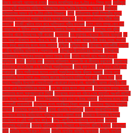
বিষয়ে ভালোই আলোচনা চলছে
গাজার জাবালিয়ায় ৪৮ ঘণ্টায় ৫০ শিশুর মৃত্যু
গাজীপুরে
ঈদের ছুটি বাড়ানোর দাবিতে শ্রমিকদের দেড় ঘণ্টার বিক্ষোভ ও অবরোধ
গাজীপুরে
ঝুটগুদামের আগুন দুই ঘণ্টার চেষ্টায় নিয়ন্ত্রণে
গাড়ি
গাড়িচাপায় বুয়েট শিক্ষার্থীর মৃত্যু:
একমাত্র সন্তানের প্রয়াণে মায়ের অশ্রু থামছে না
গায়ে তেল দেওয়ার সঠিক সময়
কখন?"
গার্মেন্ট সেক্টরে নতুন করে অস্থিরতা সৃষ্টির ষড়যন্ত্র
গুগল ফোন নম্বর কেন চায়
গোয়ালন্দে মা ইলিশ রক্ষায় অভিযানে ট্রলারে উদ্ধার আগ্নেয়াস্ত্র
গ্যাসের দাম বৃদ্ধি
পোশাক খাতে উদ্বেগের সৃষ্টি করেছে
গ্রেফতার
ঘন কুয়াশায় বেড়েছে শীতের অনুভূতি
ঘন
ঘন আঙুল মটকালে হতে পারে যে ক্ষতি
ঘরে বসেই ভ্রুর আকার ঠিক করার সহজ পদ্ধতি
ঘাড় ব্যথা কমানোর জন্য সহজ ব্যায়াম
ঘূর্ণিঝড়
ঘূর্ণিঝড় দানা
চট্টগ্রামে আইনজীবী হত্যায়
: যৌথ বাহিনীর অভিযানে গ্রেপ্তার ২০
চট্টগ্রামে ছিনতাইয়ের আতঙ্ক
চট্টগ্রামের
টেরিবাজারে পোশাকের গুদামে আগুন লাগার ঘটনা
চলতি মাসেই হবে প্রথম চন্দ্র ও
সূর্যগ্রহণ
চাকরি
চাকরির খবর
চামড়ার মানিব্যাগ আসল কি না কীভাবে বুঝবেন?
চারপাশের
বাস্তবতা বদলে দিচ্ছে যে জনপ্রিয় প্রযুক্তিগুলো
চিন্ময় কৃষ্ণ দাস
চীনে নতুন ভাইরাসের
প্রাদুর্ভাব
চীনে প্রবীণদের যত্নে এআই প্রযুক্তির দিকে ঝুঁকছে সরকার
চীনের নতুন
জ্বালানির উৎস থেকে ৬০ হাজার বছরের বিদ্যুতের চাহিদা পূরণ হবে
চীনের মতে
চুরির
স্থান স্বরাষ্ট্র উপদেষ্টা লেফটেন্যান্ট জেনারেল (অব.) মো. জাহাঙ্গীর আলম চৌধুরীর বাসা
থেকে এক কিলোমিটারের মধ্যে।
চুল বড় করার জন্য সেরা তেল
চৌদ্দগ্রামে বন্ধুর প্রেমে
সহায়তার জন্য স্কুলছাত্রকে পিটুনি
ছাত্রদের নতুন দল গঠনে শেষ মুহূর্তেও সঙ্কট কাটেনি
ছিল অন্য সংক্রমণও"
ছেলে ক্রিকেটার হোক চান না উমর আকমল
ছেলেদের জন্য কোন
পোশাকটি মানানসই?
ছেলেদের জন্য সানস্ক্রিন ক্রিম ব্যবহার
ছেলেদের পছন্দের আধুনিক
ফ্যাশন
ছেলেদের ফ্যাশন টিপস
ছোলা খাওয়ার উপকারিতা
জনতা মাদ্রাসাশিক্ষককে
অশোভন কাজের অভিযোগে পুলিশের হাতে সোপর্দ করল
জমিয়তে উলামায়ে ইসলাম
বাংলাদেশ ও এবি পার্টি মনে করে যে
জম্মু–কাশ্মীরে অশান্তির নতুন তরঙ্গ
জরায়ুমুখ
ক্যানসার প্রতিরোধ
জলবায়ু পরিবর্তন খরার তীব্রতা ও বিস্তৃতি বাড়িয়ে দিচ্ছে
জলাতঙ্ক
টিকা
জাতীয় দলে ফিরছেন তামিম!
জাতীয় নাগরিক কমিটির আহ্বায়ক
জাতীয় নাগরিক