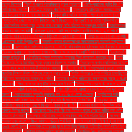
বন্ধে বিক্ষোভ
"মির্জা ফখরুল আগামীকাল লন্ডন যাচ্ছেন"
"মেসি-সুয়ারেজ জুটি: কি এটি
সর্বকালের সেরা?"
"যদি এই সরকার পরাজিত হয়
"যুক্তরাজ্য রাশিয়াকে সহায়তা করা
ব্যক্তিদের প্রবেশ নিষিদ্ধ করছে"
"যুক্তরাষ্ট্র অবৈধ বাংলাদেশিদের ফেরত পাঠাবে"
"যুক্তরাষ্ট্র থেকে সামরিক বিমানে দেশে ফিরলেন নথিপত্রহীন ভারতীয় অভিবাসীরা"
"রাজনৈতিক দলের কাছ থেকে নাম চেয়েছে ইসি গঠনের অনুসন্ধান কমিটি"
"রাজনৈতিক
বক্তব্য এড়াতে চাই
"রাশিফল ২০২৪: এই বছরে আপনার জীবন কেমন হতে পারে"
"রাশেদ খান মেনন ও তাঁর স্ত্রীর বিদেশে যাত্রায় নিষেধাজ্ঞা"
"রাহুলের তুলনায় বড় ব্যবধানে
ওয়েনাডে জয়ী প্রিয়াঙ্কা"
"রিজভী: ভারত বাংলাদেশের সার্বভৌমত্বে সরাসরি হস্তক্ষেপ
করছে"
"রূপগঞ্জে ডাকাতদের হামলায় ঢাকা বিশ্ববিদ্যালয়ের ছাত্রের চোখে গুরুতর আঘাত"
"রেকর্ড মুনাফা ও লভ্যাংশ: শেয়ারধারীদের জন্য ৯৭৫ কোটি টাকার ঘোষণা"
"রেস্তোরাঁয়
ভ্যাট বাড়ছে না
"রৌমারীতে কৃষক সমাবেশে হামলার নিন্দা জানালো গণতন্ত্র মঞ্চ"
"লাঠি
দিয়ে ভর দিয়ে টিসিবির ট্রাক খুঁজছেন বিল্লাল সরদার"
"লিভারপুল কখন চ্যাম্পিয়ন হবে?"
"শত বছর আগে ঢাকায় ইফতার ও সাহ্‌রি"
"শহীদ বুদ্ধিজীবী শামসুজ্জোহার মৃত্যুদিবসকে
জাতীয় শিক্ষক দিবস হিসেবে ঘোষণা করার দাবি"
"শহীদ মিনারে ৬ দফা দাবিতে চাকরিচ্যুত
বিডিআর সদস্যদের অবস্থান ধর্মঘট"
"শাহবাগে শহীদ পরিবারের সদস্যদের সাড়ে ৫ ঘণ্টা
অবরোধ
"শিশুদের জন্য ফ্লু টিকার প্রয়োজনীয়তা"
"শিশুর দাঁত নড়লে কী করতে হবে?"
"শীতে ব্যাডমিন্টন খেলার উপকারিতা"
"শেখ হাসিনাকে থামাতে ঢাকায় ভারতীয় দূতাবাসে
তলব"
"শেয়ারবাজারে মূলধনি মুনাফার কর ১৫% এ নেমে এসেছে"
"শ্রমিকেরা দাবি
করছেন অতিরিক্ত ১০ শতাংশ
"সবুজ আপেলের নানা উপকারিতা"
"সংযুক্ত আরব
আমিরাত সফর শেষে দেশে ফিরলেন প্রধান উপদেষ্টা"
"সরকার প্রতি ডজন ডিম ১৩০
টাকায় বিক্রি করবে"
"সরকারের আওয়ামী লীগকে নিষিদ্ধ করার কোনো পরিকল্পনা নেই:
প্রধান উপদেষ্টা"
"সংস্কার কমিশনের সুপারিশের বিরুদ্ধে ইসি পাঠাল চিঠি"
"সংস্কার
প্রস্তাবের আগে নির্বাচন কমিশন গঠনের প্রক্রিয়া"
"সাত মাসে বিদেশি ঋণ বৃদ্ধি পেয়ে
৩৯৪ কোটি ডলার
"সামরিক তৎপরতার মুখে জাপোরিঝঝিয়াতে পরিদর্শনে ব্যর্থ আইএইএর
পর্যবেক্ষকেরা"
"সিটিকে আরও ডুবিয়ে সালাহ বললেন
"সিরামিক শিল্প মালিকদের গ্যাসের