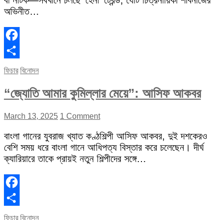
বা নাটক—সবখানে চলছে ‘হেনা’ ট্রেন্ড, যেটি চিত্রনায়িকা শাবনাজের
অভিনীত…
Facebook
Share
ফিচার
বিনোদন
“জ্যোতি আমার কুমিল্লার মেয়ে”: আসিফ আকবর
March 13, 2025
1 Comment
বাংলা গানের যুবরাজ খ্যাত কণ্ঠশিল্পী আসিফ আকবর, দুই দশকেরও
বেশি সময় ধরে বাংলা গানে আধিপত্য বিস্তার করে চলেছেন। দীর্ঘ
ক্যারিয়ারে তাকে প্রায়ই নতুন শিল্পীদের সঙ্গে…
Facebook
Share
ফিচার
বিনোদন