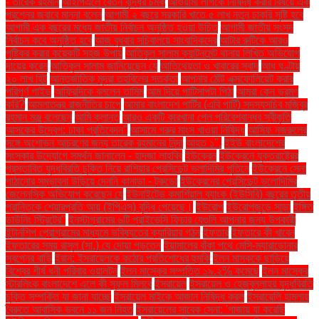
- তারেক রহমান
আইপিএলে বেতন বৃদ্ধির চমক
আওয়ামী লীগকে নিষিদ্ধ করার বিষয়ে এক
প্রশ্নের জবাবে মান্না বলেন
আগামী ২ বছরে সরকারি খাতে ৫ লাখ নতুন চাকরি সৃষ্টি হবে
আগামী এক বছরের মধ্যে জাতীয় নির্বাচন অনুষ্ঠিত হওয়া উচিত
আগামী জাতীয় সংসদ
নির্বাচন কবে অনুষ্ঠিত হবে
আজ বুধবার সচিবালয়ে সাংবাদিকদের
আটার রুটিকে আরও
পুষ্টিকর করার কয়েকটি সহজ উপায়
আতিকুল সালাম ক্যান্টনমেন্ট থানায় লিখিত অভিযোগ
দায়ের করেন
আতিকুল সালাম জানিয়েছেন যে
আতিথেয়তা ও খাবারের স্বাদ
আধ ঘণ্টায়
২০ লাখ হিট
আন্তর্জাতিক মুদ্রা তহবিলের সতর্কতা
আপনার ঠোঁট এক্সফোলিয়েট করার
পরিপূর্ণ গাইড
আফ্রিদিকে বললেন তামিম
আম দিয়ে পাটিসাপটা পিঠা
আমরা কেন ভ্রমণ
করি?
আমলাতন্ত্র রাজনীতির চাপে
আমার বাংলাদেশ পার্টির (এবি পার্টি) সদস্যসচিব মজিবুর
রহমান মঞ্জু বলেছেন
আমি ক্লান্ত
আরও একটি কারখানা পেল পরিবেশবান্ধব স্বীকৃতি
আসকের উদ্বেগ: ঢাকা প্রতিবেদন"
আসামে গরুর মাংস খাওয়া নিষিদ্ধ
আসিফ নজরুলের
সঙ্গে অশোভন আচরণের জন্য তারেক রহমানের নিন্দা
আহত ১".
ইইউ বাংলাদেশের
সংস্কার উদ্যোগে সমর্থন জানালেন - হাদজা লাহবিব
ইউক্রেন
ইউক্রেনে যুক্তরাষ্ট্রের
প্রস্তাবিত যুদ্ধবিরতি চুক্তি নিয়ে রাশিয়ার প্রেসিডেন্ট ভ্লাদিমির পুতিনে
ইউক্রেনে সেনা
পাঠানোর সম্ভাবনা উড়িয়ে দেননি কানাডা - ট্রুডো
ইউক্রেনের প্রেসিডেন্ট ভলোদিমির
জেলেনস্কি অভিযোগ করেছেন যে
ইউনাইটেড কমার্শিয়াল ব্যাংক (ইউসিবি) বছরের তৃতীয়
প্রান্তিকে শেয়ারপ্রতি আয় (ইপিএস) বৃদ্ধি পেয়েছে।
ইউরোপ
ইউরোপজুড়ে সাড়া
ইঙ্গিত
ডাউনিং স্ট্রিটের"
ইনস্টাগ্রামের ৬টি প্রাইভেসি ফিচার যেগুলি আপনার জন্য উপকারী
ইন্টার্নশিপ প্রোগ্রামের মাধ্যমে ভবিষ্যতের ক্যারিয়ার গঠন
ইফতার
ইফতারে কী খাবেন
ইফতারের সময় রাসুল (সা.) যে দোয়া পড়তেন
ইয়ামালের বাঁকা পথে মেসি-ম্যারাডোনার
স্বপ্নের বাড়ি
ইরান: ইসরায়েলকে কঠোর প্রতিশোধের হুমকি
ইলন মাস্ককে ছাড়িয়ে
বিশ্বের শীর্ষ ধনী পরিবার ওয়ালটন
ইলন মাস্কের সম্পত্তি ১৯.২% কমেছে
ইলন মাস্কের
স্টারলিংক বাংলাদেশে এলে কী সুফল মিলবে
ইসরায়েল
ইসরায়েল ও হেজবুল্লাহর যুদ্ধবিরতি
চুক্তি সম্পর্কিত যা জানা যাচ্ছে
ইসরায়েল মাইকে আজান নিষিদ্ধ করল
ইসরায়েলি হামলায়
বৈরুতে আবাসিক ভবনে ১১ জন নিহত
ইসরায়েলের সাবেক সেনা: 'গাজায় যা করেছি