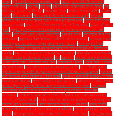
যাচ্ছেন
কান্ট ও হিউমের দর্শনে গাজালির প্রভাব
কাভার্ডভ্যান-মোটরসাইকেল সংঘর্ষে
ছাত্রদল কর্মী নিহত
কার ক্ষতি
কার লাভ
কারিগরি শিক্ষা অধিদপ্তরে বিশাল নিয়োগ
কিছু
অধিনায়কত্বের নাম অনুমিত ছিল
কিছু ইঙ্গিত মিলছে
কিডনিতে পাথর ও করণীয়
কী আছে
তাতে?
কীভাবে খাবেন?
কীভাবে বুঝবেন শীতে পানি কম খাওয়া হচ্ছে?
কুড়িগ্রামে
দরিদ্রদের চাল বিতরণের তালিকা নিয়ে বিএনপির দুই পক্ষের সংঘর্ষ
কুমিল্লা সিটির সাবেক
মেয়র সূচনার জমি
কুয়েটে ভর্তি পরীক্ষা উপলক্ষে বিমানের বিশেষ ফ্লাইট
কৃত্রিম বুদ্ধিমত্তা
কৃষক
কেন্দ্রীয় ব্যাংকের নির্দেশনায় ট্রেজারি বিল ও বন্ড কেনায় ব্যাংকের ফি ও চার্জ
নির্ধারণ"
কোন কথায় রেগে গেলেন জেলেনস্কি
কোন পক্ষ হারল?
ক্যানসারের টিকা নিয়ে
আশার আলো
ক্যান্সারের বিকল্প চিকিৎসা পদ্ধতিগুলি কীভাবে কাজ করে
ক্লাসরুমে প্রথম
বর্ষের ছাত্রকে বিয়ে করলেন বিশ্ববিদ্যালয় শিক্ষিকা (ভিডিও)
ক্ষমতার প্রাতিষ্ঠানিক
ভারসাম্য প্রতিষ্ঠায় বিএনপিসহ প্রধান রাজনৈতিক দলগুলো সংবিধানে যে পরিবর্তনগুলো
চেয়েছিল
ক্ষুদ্র নৃ-তাত্বিক জনগোষ্ঠী চাকমাদের জীবনযাত্রা
খনিজ চুক্তির জন্য শুক্রবার
ওয়াশিংটন যাচ্ছেন ইউক্রেনের প্রেসিডেন্ট
খবর
খরচ কত?
খরচ বহন করেছে বিসিসিআই"
খাওয়ার বাইরে আরও কত কাজে লাগে ডিম!
খাদ্যাভ্যাসে পরিবর্তন
খালেদা জিয়া ও তারেক
রহমানকে খালাস''
খালেদা জিয়ার নতুন মামলার কার্যক্রম বাতিল
খুলনা বিশ্ববিদ্যালয়ের
স্থাপনা: জীবনানন্দ–জগদীশচন্দ্রের নাম মুছে এখন কেউই দায় নিতে চাচ্ছেন না
খুলনা সিটি
করপোরেশনের সাবেক কাউন্সিলর গোলাম রব্বানী
খুলনায় ৭৪ বছর বয়সী সাজাপ্রাপ্ত ইউপি
সদস্যকে কুপিয়ে হত্যা
খেজুর দিয়ে ইফতার করা কেন ভালো
খেলাফত মজলিসের বিক্ষোভ:
ধর্ষকের ‘প্রকাশ্যে শাস্তি’ দাবিতে বায়তুল মোকাররম এলাকায় প্রতিবাদ
গণতন্ত্র মঞ্চ
কুড়িগ্রামের রৌমারীতে রাষ্ট্র সংস্কার আন্দোলনের কৃষক সমাবেশে হামলার নিন্দা
জানিয়েছে।
গণমাধ্যম সংস্কার কমিশন প্রধান উপদেষ্টার কাছে প্রতিবেদন জমা দিল
গতকাল বৃহস্পতিবার সন্ধ্যায়
গাজায় ইসরাইলের হামলার মধ্যে ৮০০ কোটি ডলারের অস্ত্র
সহায়তা ঘোষণা যুক্তরাষ্ট্রের
গাজায় ইসরায়েলি হামলায় ১৭ জন নিহত
গাজায় দ্বিতীয়
ধাপের যুদ্ধবিরতি আলোচনা: অনিশ্চয়তার মাঝে পরিস্থিতি
গাজায় যুদ্ধবিরতি চুক্তির শর্ত
অনুযায়ী
গাজায় যুদ্ধবিরতি: ইসরায়েল নাকি হামাস—কোন পক্ষ জিতল
গাজায় যুদ্ধবিরতির