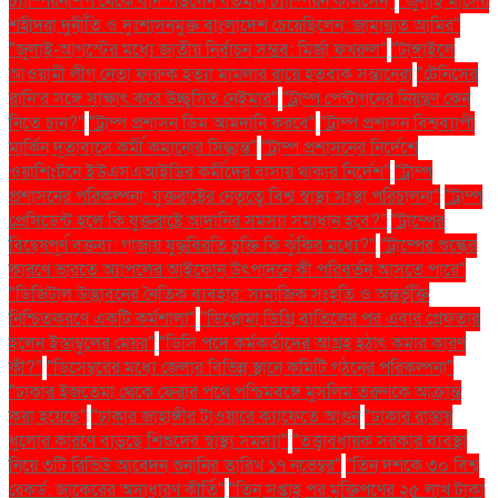
চ্যাম্পিয়নশিপ থেকে বাদ পড়লেন বর্তমান চ্যাম্পিয়ন কার্লসেন"
"জুলাই মাসের
শহীদরা দুর্নীতি ও দুঃশাসনমুক্ত বাংলাদেশ চেয়েছিলেন: জামায়াত আমির"
"জুলাই-আগস্টের মধ্যে জাতীয় নির্বাচন সম্ভব: মির্জা ফখরুল"
"টাঙ্গাইলে
আওয়ামী লীগ নেতা ফারুক হত্যা মামলার রায়ে হতবাক সন্তানেরা
"টেনিসের
রানি’র সঙ্গে সাক্ষাৎ করে উচ্ছ্বসিত নেইমার"
"ট্রাম্প পেন্টাগনের নিয়ন্ত্রণ কেন
নিতে চান?"
"ট্রাম্প প্রশাসন ডিম আমদানি করবে"
"ট্রাম্প প্রশাসন বিশ্বব্যাপী
মার্কিন দূতাবাসে কর্মী কমানোর সিদ্ধান্ত"
"ট্রাম্প প্রশাসনের নির্দেশে
ওয়াশিংটনে ইউএসএআইডির কর্মীদের বাসায় থাকার নির্দেশ"
"ট্রাম্প
প্রশাসনের পরিকল্পনা: যুক্তরাষ্ট্রের নেতৃত্বে বিশ্ব স্বাস্থ্য সংস্থা পরিচালনা"
"ট্রাম্প
প্রেসিডেন্ট হলে কি যুক্তরাষ্ট্রে আদানির সমস্যা সমাধান হবে?"
"ট্রাম্পের
বিদ্বেষপূর্ণ বক্তব্য: গাজায় যুদ্ধবিরতি চুক্তি কি ঝুঁকির মধ্যে?"
"ট্রাম্পের শুল্কের
কারণে ভারতে অ্যাপলের আইফোন উৎপাদনে কী পরিবর্তন আসতে পারে"
"ডিজিটাল উদ্ভাবনের নৈতিক ব্যবহার: সামাজিক সংহতি ও অন্তর্ভুক্তি
নিশ্চিতকরণে একটি কর্মশালা"
"ডিপ্লোমা ডিগ্রি বাতিলের পর এবার গ্রেফতার
হলেন ইস্তাম্বুলের মেয়র"
"ডিসি পদে কর্মকর্তাদের আগ্রহ হঠাৎ কমার কারণ
কী?"
"ডিসেম্বরের মধ্যে জেলার বিভিন্ন স্থানে কমিটি গঠনের পরিকল্পনা"
"ঢাকার ইজতেমা থেকে ফেরার পথে পশ্চিমবঙ্গে মুসলিম তরুণকে আক্রান্ত
করা হয়েছে"
"ঢাকার জাহাঙ্গীর টাওয়ারে ক্যাফেতে আগুন
"ঢাকার রাস্তায়
ধুলোর কারণে বাড়ছে শিশুদের স্বাস্থ্য সমস্যা"
"তত্ত্বাবধায়ক সরকার ব্যবস্থা
নিয়ে ৩টি রিভিউ আবেদন শুনানির তারিখ ১৭ নভেম্বর"
"তিন দশকে ৩০ বিশ্ব
রেকর্ড: জাকেরের অসাধারণ কীর্তি"
"তিন সপ্তাহ পর মুক্তিপণের ২৫ লাখ টাকা