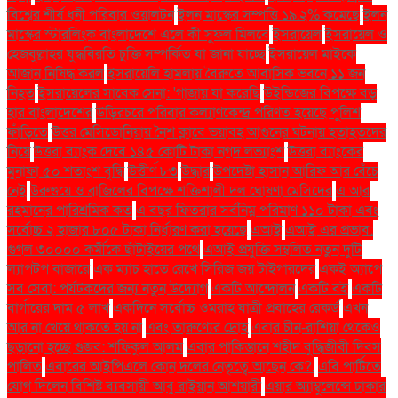
বিশ্বের শীর্ষ ধনী পরিবার ওয়ালটন
ইলন মাস্কের সম্পত্তি ১৯.২% কমেছে
ইলন
মাস্কের স্টারলিংক বাংলাদেশে এলে কী সুফল মিলবে
ইসরায়েল
ইসরায়েল ও
হেজবুল্লাহর যুদ্ধবিরতি চুক্তি সম্পর্কিত যা জানা যাচ্ছে
ইসরায়েল মাইকে
আজান নিষিদ্ধ করল
ইসরায়েলি হামলায় বৈরুতে আবাসিক ভবনে ১১ জন
নিহত
ইসরায়েলের সাবেক সেনা: 'গাজায় যা করেছি
উইন্ডিজের বিপক্ষে বড়
হার বাংলাদেশের
উড়িরচরে পরিবার কল্যাণকেন্দ্র পরিণত হয়েছে পুলিশ
ফাঁড়িতে
উত্তর মেসিডোনিয়ায় নৈশ ক্লাবে ভয়াবহ আগুনের ঘটনায় হতাহতদের
নিয়ে
উত্তরা ব্যাংক দেবে ১৪৫ কোটি টাকা নগদ লভ্যাংশ
উত্তরা ব্যাংকের
মুনাফা ৫০ শতাংশ বৃদ্ধি
উত্তীর্ণ ৮৩
উদ্ধার
উপদেষ্টা হাসান আরিফ আর বেঁচে
নেই
উরুগুয়ে ও ব্রাজিলের বিপক্ষে শক্তিশালী দল ঘোষণা মেসিদের
এ আর
রহমানের পারিশ্রমিক কত
এ বছর ফিতরার সর্বনিম্ন পরিমাণ ১১০ টাকা এবং
সর্বোচ্চ ২ হাজার ৮০৫ টাকা নির্ধারণ করা হয়েছে
এআই
এআই এর প্রভাব:
গুগল ৩০০০০ কর্মীকে ছাঁটাইয়ের পথে
এআই প্রযুক্তি সম্বলিত নতুন দুটি
ল্যাপটপ বাজারে
এক ম্যাচ হাতে রেখে সিরিজ জয় টাইগারদের
একই অ্যাপে
সব সেবা: পর্যটকদের জন্য নতুন উদ্যোগ
একটি আন্দোলন
একটি বই
একটি
বার্গারের দাম ৫ লাখ
একদিনে সর্বোচ্চ ওমরাহ যাত্রী প্রবাহের রেকর্ড
এখন
আর না খেয়ে থাকতে হয় না
এবং তারুণ্যের দ্রোহ
এবার চীন-রাশিয়া থেকেও
ছড়ানো হচ্ছে গুজব: শফিকুল আলম
এবার পাকিস্তানে শহীদ বুদ্ধিজীবী দিবস
পালিত
এবারের আইপিএলে কোন দলের নেতৃত্বে আছেন কে?.
এবি পার্টিতে
যোগ দিলেন বিশিষ্ট ব্যবসায়ী আবু রাইয়ান আশয়ারী
এয়ার অ্যাম্বুলেন্সে ঢাকার