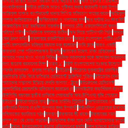
আগামী জাতীয় সংসদ নির্বাচন কবে অনুষ্ঠিত হবে
আজ বুধবার সচিবালয়ে
সাংবাদিকদের
আটার রুটিকে আরও পুষ্টিকর করার কয়েকটি সহজ উপায়
আতিকুল সালাম ক্যান্টনমেন্ট থানায় লিখিত অভিযোগ দায়ের করেন
আতিকুল
সালাম জানিয়েছেন যে
আতিথেয়তা ও খাবারের স্বাদ
আধ ঘণ্টায় ২০ লাখ হিট
আন্তর্জাতিক মুদ্রা তহবিলের সতর্কতা
আপনার ঠোঁট এক্সফোলিয়েট করার
পরিপূর্ণ গাইড
আফ্রিদিকে বললেন তামিম
আম দিয়ে পাটিসাপটা পিঠা
আমরা
কেন ভ্রমণ করি?
আমলাতন্ত্র রাজনীতির চাপে
আমার বাংলাদেশ পার্টির (এবি
পার্টি) সদস্যসচিব মজিবুর রহমান মঞ্জু বলেছেন
আমি ক্লান্ত
আরও একটি
কারখানা পেল পরিবেশবান্ধব স্বীকৃতি
আসকের উদ্বেগ: ঢাকা প্রতিবেদন"
আসামে গরুর মাংস খাওয়া নিষিদ্ধ
আসিফ নজরুলের সঙ্গে অশোভন আচরণের
জন্য তারেক রহমানের নিন্দা
আহত ১".
ইইউ বাংলাদেশের সংস্কার উদ্যোগে
সমর্থন জানালেন - হাদজা লাহবিব
ইউক্রেন
ইউক্রেনে যুক্তরাষ্ট্রের প্রস্তাবিত
যুদ্ধবিরতি চুক্তি নিয়ে রাশিয়ার প্রেসিডেন্ট ভ্লাদিমির পুতিনে
ইউক্রেনে সেনা
পাঠানোর সম্ভাবনা উড়িয়ে দেননি কানাডা - ট্রুডো
ইউক্রেনের প্রেসিডেন্ট
ভলোদিমির জেলেনস্কি অভিযোগ করেছেন যে
ইউনাইটেড কমার্শিয়াল ব্যাংক
(ইউসিবি) বছরের তৃতীয় প্রান্তিকে শেয়ারপ্রতি আয় (ইপিএস) বৃদ্ধি পেয়েছে।
ইউরোপ
ইউরোপজুড়ে সাড়া
ইঙ্গিত ডাউনিং স্ট্রিটের"
ইনস্টাগ্রামের ৬টি
প্রাইভেসি ফিচার যেগুলি আপনার জন্য উপকারী
ইন্টার্নশিপ প্রোগ্রামের মাধ্যমে
ভবিষ্যতের ক্যারিয়ার গঠন
ইফতার
ইফতারে কী খাবেন
ইফতারের সময়
রাসুল (সা.) যে দোয়া পড়তেন
ইয়ামালের বাঁকা পথে মেসি-ম্যারাডোনার স্বপ্নের
বাড়ি
ইরান: ইসরায়েলকে কঠোর প্রতিশোধের হুমকি
ইলন মাস্ককে ছাড়িয়ে