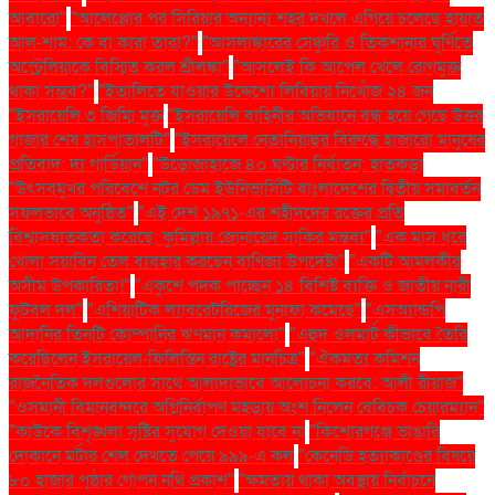
আবারো"
"আলেপ্পোর পর সিরিয়ার অন্যান্য শহর দখলে এগিয়ে চলেছে হায়াত
আল-শাম: কে বা কারা তারা?"
"আসলাঙ্কারের সেঞ্চুরি ও তিকশানার ঘূর্ণিতে
অস্ট্রেলিয়াকে বিস্মিত করল শ্রীলঙ্কা"
"আসলেই কি আপেল খেলে রোগমুক্ত
থাকা সম্ভব?"
"ইতালিতে যাওয়ার উদ্দেশ্যে লিবিয়ায় নিখোঁজ ২৪ জন
"ইসরায়েলি ৩ জিম্মি মুক্ত
"ইসরায়েলি বাহিনীর অভিযানে বন্ধ হয়ে গেছে উত্তর
গাজার শেষ হাসপাতালটি"
"ইসরায়েলে নেতানিয়াহুর বিরুদ্ধে হাজারো মানুষের
প্রতিবাদ: দ্য গার্ডিয়ান"
"উড়োজাহাজে ৪০ ঘণ্টার নির্যাতন: হাতকড়া
"উৎসবমুখর পরিবেশে নটর ডেম ইউনিভার্সিটি বাংলাদেশের দ্বিতীয় সমাবর্তন
সফলভাবে অনুষ্ঠিত"
"এই দেশ ১৯৭১-এর শহীদদের রক্তের প্রতি
বিশ্বাসঘাতকতা করেছে: কুমিল্লায় জোনায়েদ সাকির মন্তব্য"
"এক মাস ধরে
খোলা সয়াবিন তেল ব্যবহার করছেন বাণিজ্য উপদেষ্টা"
"একটি আমলকীর
অসীম উপকারিতা!"
"একুশে পদক পাচ্ছেন ১৪ বিশিষ্ট ব্যক্তি ও জাতীয় নারী
ফুটবল দল"
"এশিয়াটিক ল্যাবরেটরিজের মুনাফা কমেছে"
"এসঅ্যান্ডপি
আদানির তিনটি কোম্পানির ঋণমান কমালো"
"এহুদ ওলমার্ট কীভাবে তৈরি
করেছিলেন ইসরায়েল-ফিলিস্তিন রাষ্ট্রের মানচিত্র"
"ঐকমত্য কমিশন
রাজনৈতিক দলগুলোর সাথে আলাদাভাবে আলোচনা করবে: আলী রীয়াজ"
"ওসমানী বিমানবন্দরে অগ্নিনির্বাপণ মহড়ায় অংশ নিলেন বেবিচক চেয়ারম্যান"
"কাউকে বিশৃঙ্খলা সৃষ্টির সুযোগ দেওয়া যাবে না
"কিশোরগঞ্জে ভাঙারি
দোকানে মর্টার শেল দেখতে পেয়ে ৯৯৯-এ কল
"কেনেডি হত্যাকাণ্ডের বিষয়ে
৮০ হাজার পৃষ্ঠার গোপন নথি প্রকাশ"
"ক্ষমতায় থাকা অবস্থায় নির্বাচনে