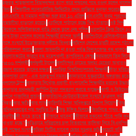
হজরত শাহজালাল বিমানবন্দর ত্যাগ করে লন্ডনের পথে রওনা হলেন খালেদা
জিয়া
এশিয়াটিক ল্যাবরেটরিজ লিমিটেড প্রথম প্রান্তিকে মুনাফা করেছে
এসএসসি ও সমমান পরীক্ষা শুরু হবে ১০ এপ্রিল
এসএসসি ফরম পূরণের
সময়সীমা বাড়ানো হয়েছে
এ্যানিকে পাঠানো হচ্ছে বিশ্ব সাঁতারে
ওই দিন
বিকেলে অলিউল্লাহকে বাড়ি থেকে তুলে নেয় পুলিশ
ওয়ালটন ফ্রিজ কিনে ২০
লাখ টাকা পেলেন কলেজ শিক্ষার্থী রাশেদ আলী
ওয়াশিংটনে হেলিকপ্টারের
সঙ্গে সংঘর্ষে উড়োজাহাজ নদীতে বিধ্বস্ত
কমিশন দেশের চারটি প্রদেশ গঠনের
পরিকল্পনা করছে
কয়লা আমদানি না হওয়া পর্যন্ত বিদ্যুৎকেন্দ্র বন্ধ থাকবে
কয়লাসঙ্কটের কারণে বন্ধ মহেশখালী তাপবিদ্যুৎ কেন্দ্র
করমজলে তিন দিনে
৭৫০০ দর্শনার্থী
কর্ণফুলী টানেল
কলসিন্দুর গ্রামের অদম্য মেয়েরা আবারও
প্রমাণ করেছে তাদের দক্ষতা
কলাম্বিয়া বিশ্ববিদ্যালয়ের শিক্ষার্থী
কাঁচা মরিচে
কানপাকা রোগ - এক গুরুত্বপুর্ণ সমস্যা
কানাডাকে যুক্তরাষ্ট্রের অঙ্গরাজ্য হতে
বললেন ট্রাম্প
কানাডায় নিখোঁজ প্রবাসী বাংলাদেশি শিক্ষার্থীর মরদেহ উদ্ধার
কানাডার প্রধানমন্ত্রী জাস্টিন ট্রুডো পদত্যাগ করতে যাচ্ছেন
কান্ট ও হিউমের
দর্শনে গাজালির প্রভাব
কাভার্ডভ্যান-মোটরসাইকেল সংঘর্ষে ছাত্রদল কর্মী
নিহত
কার ক্ষতি
কার লাভ
কারিগরি শিক্ষা অধিদপ্তরে বিশাল নিয়োগ
কিছু
অধিনায়কত্বের নাম অনুমিত ছিল
কিছু ইঙ্গিত মিলছে
কিডনিতে পাথর ও
করণীয়
কী আছে তাতে?
কীভাবে খাবেন?
কীভাবে বুঝবেন শীতে পানি কম
খাওয়া হচ্ছে?
কুড়িগ্রামে দরিদ্রদের চাল বিতরণের তালিকা নিয়ে বিএনপির
দুই পক্ষের সংঘর্ষ
কুমিল্লা সিটির সাবেক মেয়র সূচনার জমি
কুয়েটে ভর্তি