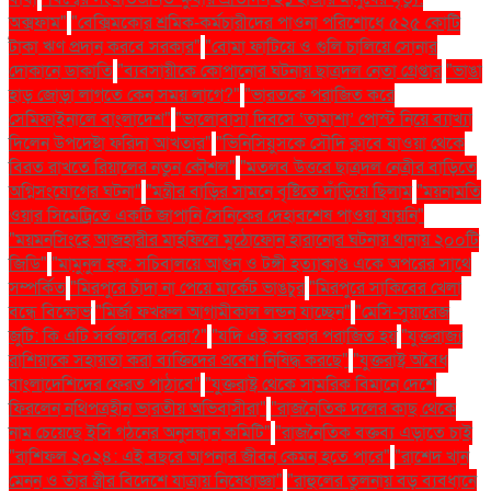
অক্সফাম"
"বেক্সিমকোর শ্রমিক-কর্মচারীদের পাওনা পরিশোধে ৫২৫ কোটি
টাকা ঋণ প্রদান করবে সরকার"
"বোমা ফাটিয়ে ও গুলি চালিয়ে সোনার
দোকানে ডাকাতি
"ব্যবসায়ীকে কোপানোর ঘটনায় ছাত্রদল নেতা গ্রেপ্তার
"ভাঙা
হাড় জোড়া লাগতে কেন সময় লাগে?"
"ভারতকে পরাজিত করে
সেমিফাইনালে বাংলাদেশ"
"ভালোবাসা দিবসে ‘তামাশা’ পোস্ট নিয়ে ব্যাখ্যা
দিলেন উপদেষ্টা ফরিদা আখতার"
"ভিনিসিয়ুসকে সৌদি ক্লাবে যাওয়া থেকে
বিরত রাখতে রিয়ালের নতুন কৌশল"
"মতলব উত্তরে ছাত্রদল নেত্রীর বাড়িতে
অগ্নিসংযোগের ঘটনা"
"মন্ত্রীর বাড়ির সামনে বৃষ্টিতে দাঁড়িয়ে ছিলাম
"ময়নামতি
ওয়ার সিমেট্রিতে একটি জাপানি সৈনিকের দেহাবশেষ পাওয়া যায়নি"
"ময়মনসিংহে আজহারীর মাহফিলে মুঠোফোন হারানোর ঘটনায় থানায় ২০০টি
জিডি"
"মামুনুল হক: সচিবালয়ে আগুন ও টঙ্গী হত্যাকাণ্ড একে অপরের সাথে
সম্পর্কিত
"মিরপুরে চাঁদা না পেয়ে মার্কেট ভাঙচুর
"মিরপুরে সাকিবের খেলা
বন্ধে বিক্ষোভ
"মির্জা ফখরুল আগামীকাল লন্ডন যাচ্ছেন"
"মেসি-সুয়ারেজ
জুটি: কি এটি সর্বকালের সেরা?"
"যদি এই সরকার পরাজিত হয়
"যুক্তরাজ্য
রাশিয়াকে সহায়তা করা ব্যক্তিদের প্রবেশ নিষিদ্ধ করছে"
"যুক্তরাষ্ট্র অবৈধ
বাংলাদেশিদের ফেরত পাঠাবে"
"যুক্তরাষ্ট্র থেকে সামরিক বিমানে দেশে
ফিরলেন নথিপত্রহীন ভারতীয় অভিবাসীরা"
"রাজনৈতিক দলের কাছ থেকে
নাম চেয়েছে ইসি গঠনের অনুসন্ধান কমিটি"
"রাজনৈতিক বক্তব্য এড়াতে চাই
"রাশিফল ২০২৪: এই বছরে আপনার জীবন কেমন হতে পারে"
"রাশেদ খান
মেনন ও তাঁর স্ত্রীর বিদেশে যাত্রায় নিষেধাজ্ঞা"
"রাহুলের তুলনায় বড় ব্যবধানে