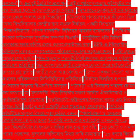
বললেন''
''যুক্তরাষ্ট্রে তৈরি পিস্তলে খুন
''রাষ্ট্রীয় পৃষ্ঠপোষকতায় লুটপাটের পথ
বন্ধ করতে হবে: সাংবাদিক নেতা আজিজ"
''সুন্দরবনে নৌকায় দুই মণ হরিণের
মাংস ফেলে পালাল চোর শিকারিরা''
'টিউলিপের পদত্যাগপত্রে কী লেখা ছিল''
'ঢাকা বিশ্ববিদ্যালয় কেন্দ্রীয় ছাত্র সংসদ নির্বাচন: একটি বিশ্লেষণ''
'শিক্ষাপ্রতিষ্ঠানে ‘গোপন রাজনীতি’ নিষিদ্ধের আহ্বান ছাত্রদলের''
'সংবিধান
সংস্কার কমিশনের সুপারিশ সম্পর্কে বিএনপি
‘অস্ট্রেলিয়া প্রতি মিনিটে
ভারতকে স্মরণ করিয়ে দেবে ধবলধোলাইয়ের কথা’
‘ইইউ ও ইউরোপীয়
বিনিয়োগ ব্যাংক বাংলাদেশকে পরিবেশ সুরক্ষায় সহায়তা দেবে’
‘এটা হয়তো
আমার শেষ ম্যাচ’"
‘গণ–অভ্যুত্থান পরবর্তী বিশ্ববিদ্যালয় ক্যাম্পাসে শান্তিপূর্ণ
পরিবেশ প্রতিষ্ঠিত’
‘জয় বাংলা’কে জাতীয় স্লোগান ঘোষণা করে হাইকোর্টের
দেওয়া রায় স্থগিত
‘জাতীয় দলে আর খেলছি না’
‘ট্রাম্প একজন উন্মাদ’: গাজা
দখলের পরিকল্পনায় ফিলিস্তিনিদের প্রতিক্রিয়া
‘নির্বাচন বিলম্বিত হওয়ার
সংস্কারের বিরুদ্ধে বিএনপি’র অবস্থান’
‘পাঠান টু’ এর চিত্রনাট্য শাহরুখের মন
জয় করেছে
‘মা
‘মুনাফেকি’ নিয়ে রিজভীর মন্তব্য জাতীয় ঐক্যবিরোধী ও
দুরভিসন্ধিপূর্ণ: জামায়াত"
‘যুদ্ধবিরোধী’ রবীন্দ্রনাথ ঠাকুরের কাছে এক ইংরেজ
মায়ের চিঠি
‘রোহিত শর্মা - মোটা এবং গড়পড়তা খেলোয়াড়’
‘শিবিরের
কমিটি’তে থাকার বিষয়ে পূজা চেরির বক্তব্য
"‘গণপরিষদ’ ও ‘সেকেন্ড
রিপাবলিক’: জামায়াতসহ ইসলামী দলগুলোর মতভিন্নতা সামনে আসছে"
"১০ কিলোমিটার ব্যবধানে সবজির দাম ৩-৪ গুণ বৃদ্ধি"
"১০ কোটি ও এমপি
পদের প্রলোভন: নুরুলের অভিযোগ মিথ্যা দাবি সামান্তার"
"১৫ বছরে বিচার