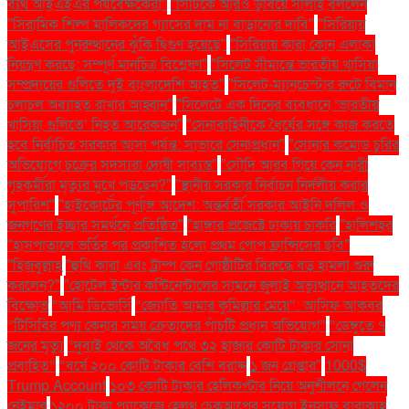
ব্যর্থ আইএইএর পর্যবেক্ষকেরা"
"সিটিকে আরও ডুবিয়ে সালাহ বললেন
"সিরামিক শিল্প মালিকদের গ্যাসের দাম না বাড়ানোর দাবি"
"সিরিয়ায়
আইএসের পুনরুত্থানের ঝুঁকি দ্বিগুণ হয়েছে"
"সিরিয়ায় কারা কোন এলাকা
নিয়ন্ত্রণ করছে: সম্পূর্ণ মানচিত্র বিশ্লেষণ"
"সিলেট সীমান্তে ভারতীয় খাসিয়া
সম্প্রদায়ের গুলিতে দুই বাংলাদেশি আহত"
"সিলেট-ম্যানচেস্টার রুটে বিমান
চলাচল অব্যাহত রাখার আহ্বান"
"সিলেটে এক দিনের ব্যবধানে ‘ভারতীয়
খাসিয়া গু‌লিতে’ নিহত আরেকজন"
"সেনাবাহিনীকে ধৈর্যের সঙ্গে কাজ করতে
হবে নির্বাচিত সরকার আসা পর্যন্ত: সাভারে সেনাপ্রধান"
"সোনার কমোড চুরির
অভিযোগে চক্রের সদস্যরা দোষী সাব্যস্ত"
"সৌদি আরব গিয়ে কেন নারী
গৃহকর্মীরা মৃত্যুর মুখে পড়ছেন?"
"স্থানীয় সরকার নির্বাচন নির্দলীয় করার
সুপারিশ"
"হাইকোর্টের পূর্ণাঙ্গ আদেশ: অন্তর্বর্তী সরকার আইনি দলিল ও
জনগণের ইচ্ছার সমর্থনে প্রতিষ্ঠিত"
"হাঙ্গার প্রজেক্টে ঢাকায় চাকরি
"হালিশহর
"হাসপাতালে ভর্তির পর প্রকাশিত হলো প্রথম পোপ ফ্রান্সিসের ছবি"
"হিজবুল্লাহ
"হুথি কারা এবং ট্রাম্প কেন গোষ্ঠীটির বিরুদ্ধে বড় হামলা শুরু
করলেন?"
"হোটেল ইন্টার কন্টিনেন্টালের সামনে জুলাই অভ্যুত্থানে আহতদের
বিক্ষোভ
“আমি ডিভোর্সি
“জ্যোতি আমার কুমিল্লার মেয়ে”: আসিফ আকবর
“টিসিবির পণ্য কেনার সময় ক্রেতাদের পাঁচটি প্রধান অভিযোগ”
“ডেঙ্গুতে ৭
জনের মৃত্যু
“দুবাই থেকে অবৈধ পথে ৩২ হাজার কোটি টাকার সোনা
প্রবাহিত”
“বর্ষে ২০০ কোটি টাকার বেশি বরাদ্দ
১ জন গ্রেপ্তার"
1000$
Trump Account
১০৩ কোটি টাকার হেলিকপ্টার নিয়ে অনুশীলনে গেলেন
নেইমার
১২০০ টাকা প্যাকেজে হেলথ চেকআপের সুযোগ ইনসাফ বারাকাহ