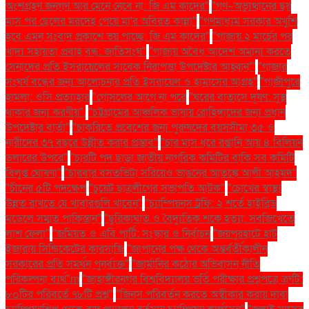
অংশগ্রহণ জনগণ আর মেনে নেবে না: জি এম কাদের"
"গণ–অভ্যুত্থানের ছয়
মাস পর ছেলের মরদেহ পেয়ে মা'র অবিরত কান্না"
"গণমাধ্যম সরকার অখুশি
হবে এমন সংবাদ প্রকাশে ভয় পাচ্ছে: জি এম কাদের"
"গাজায় ২ মার্চের পর
খাদ্য সহায়তা প্রবাহ বন্ধ: জাতিসংঘ"
"গাজায় অবৈধ আদেশ অমান্য করতে
সেনাদের প্রতি ইসরায়েলের সাবেক নিরাপত্তা উপদেষ্টার আহ্বান"'
"গাজার
সংঘর্ষ বন্ধের জন্য আলোচনার প্রতি ইসরায়েল ও হামাসের আগ্রহ"
"গাজীপুরে
হামলা: ওসি প্রত্যাহার
"গোসলের আগে না পরে
"ঘরের বাতাসে দূষণ: সুস্থ
থাকার জন্য করণীয়".
"চট্টগ্রামের আঞ্চলিক ভাষায় রোহিঙ্গাদের জন্য প্রধান
উপদেষ্টার বার্তা"
"চাকরিতে প্রবেশের জন্য পুরুষদের বয়সসীমা ৩৫ ও
নারীদের ৩৭ বছরে উন্নীত করার প্রস্তাব"
"চার মাস ধরে রপ্তানি আয় ৪ বিলিয়ন
ডলারের উপরে"
"চারটি পদ ছাড়া জাতীয় নাগরিক কমিটির বাকি সব কমিটি
বিলুপ্ত ঘোষণা"
"চারবার বসতভিটা সরিয়েও ভাঙনের আতঙ্কে আলী আহমদ"
"চীনের ৫টি পদক্ষেপ
"চুয়েট ছাত্রলীগের সভাপতি আটক"
"চোখের স্বাস্থ্য
উন্নত রাখতে যে খাবারগুলি খাবেন"
"চ্যাম্পিয়নস ট্রফি: ২ শর্তে হাইব্রিড
মডেলে সম্মত পাকিস্তান"
"ছুরিকাঘাত ও বৈদ্যুতিক শকে হত্যা: সবজিখেতে
লাশ ফেলা"
"জমিয়ত ও এবি পার্টি: সংস্কার ও নির্বাচন
"জয়পুরহাটে হাট
ইজারায় সিন্ডিকেটের কারসাজি
"জাপানের পক্ষ থেকে অন্তর্বর্তীকালীন
সরকারের প্রতি সমর্থন পুনর্ব্যক্ত"
"জার্মানির কঠোর অভিবাসন নীতি
পরিকল্পনা ব্যর্থ"m
"জাহাঙ্গীরনগর বিশ্ববিদ্যালয় ভর্তি পরীক্ষার প্রশ্নপত্রে ত্রুটি:
৮০টির পরিবর্তে ৭৮টি প্রশ্ন"
"জিনস পরিবর্তন করতে অস্বীকার করায় দাবা