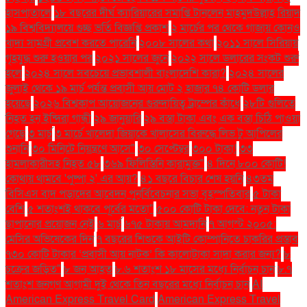
হাসপাতালে
১৮ বছরের দীর্ঘ ক্যারিয়ারের সমাপ্তি টানলেন মাহমুদউল্লাহ রিয়াদ
১৯ বিশ্ববিদ্যালয়ে গুচ্ছ ভর্তি বিজ্ঞপ্তি প্রকাশ
২ মার্চের পর থেকে গাজায় কোনও
খাদ্য সামগ্রী প্রবেশ করতে পারেনি
২০০৮ সালের কথা
২০১১ সালে সিরিয়ায়
গৃহযুদ্ধ শুরু হওয়ার পর
২০২১ সালের জুনে
২০২২ সালে ডলারের সংকট শুরু
হলে
২০২৪ সালে সবচেয়ে প্রভাবশালী বাংলাদেশি কারা?
২০২৪ সালের
জুলাই থেকে ১৯ মার্চ পর্যন্ত প্রবাসী আয় মোট ২ হাজার ৭৪ কোটি ডলার
হয়েছে
২০২৬ বিশ্বকাপ আয়োজনের গুরুদায়িত্ব ট্রাম্পের কাঁধে
২৮টি গুলিতে
নিহত হন ইন্দিরা গান্ধী
২৯ জানুয়ারি
২৯ বস্তা টাকা এবং এক বস্তা চিঠি পাওয়া
গেছে
৩ মার্চ
৩ মার্চে খালেদা জিয়াকে খালাসের বিরুদ্ধে লিভ টু আপিলের
শুনানি
৩০ মিনিটে নিয়ন্ত্রণে আসে"
৩০ সেপ্টেম্বর
৩০০ টাকা!
৩৩
হামলাকারীসহ নিহত ৫৮
৩৬৯ ফিলিস্তিনি কারামুক্ত"
৪ দিনে ৮০০ কোটি!
কোথায় থামবে 'পুষ্পা ২' এর আয়?
৪১ বছরে বিচার শেষ হয়নি
৪৩তম
বিসিএস বাদ পড়াদের আবেদন পুনর্বিবেচনার সভা বৃহস্পতিবার
৫ টাকা
বেশি
৫ শতাংশই থাকবে পূর্বের মতো"
৫০০ কোটি টাকা দেবে: নতুন টাকা
ছাপানোর প্রয়োজন নেই
৬ মার্চ
৬৭৫ টাকায় আমদানি
৭ আগস্ট ২০০৫:
মেসির অভিষেকের দিন
৭ বছরের শিশুকে আইটি কোম্পানিতে চাকরির প্রস্তাব
৭৩০ কোটি টাকার ‘প্রবাসী আয় নাটক’ কি কালোটাকা সাদা করার জন্য?
৮
চক্রের জড়িত"
৮ জন আহত
৮.৬ শতাংশ ১৮ মাসের মধ্যে নির্বাচন চান
৮.৭
শতাংশ জনগণ আগামী দুই থেকে তিন বছরের মধ্যে নির্বাচন চান
AI
American Express Travel Card
American Express Travel