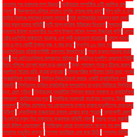
দেওয়ার পর তরুণের লাশ উদ্ধার"
"থাইরয়েড সম্পর্কিত ৫টি প্রচলিত ভুল
ধারণা"
"দিনাজপুরে মৌসুম শেষেও সুগন্ধি ধানের দাম হ্রাস"
"দীপু মনি ও তাঁর
স্বামীর বিরুদ্ধে দুদকের মামলা দায়ের"
"দুই প্ল্যাটফর্মের সমানসংখ্যক নেতা
নিয়ে নতুন দলের কমিটি
"দুটি আলংকারিক উদ্ভিদের বিবরণ"
"দুদকের
মামলায় ইয়াবা ব্যবসায়ীর ৭৬ লাখ টাকার অবৈধ সম্পদ উদ্ধারের দাবি
"দেশে
এইচএমপিভি ভাইরাসে আক্রান্ত এক নারী মৃত্যুবরণ করেছেন
"দেশে বছরে
প্রায় ৩ লাখ কোটি টাকার শুল্ক ও কর ছাড়"
"নওগাঁয় ১৬ বছর পর
ছাত্রশিবিরের প্রতিষ্ঠাবার্ষিকী প্রকাশ্যে উদযাপিত"
"নতুন ছাত্রসংগঠনের যাত্রা
শুরু
"নর্থ মেসিডোনিয়ার নৈশক্লাবে অগ্নিকাণ্ড
"নাটোরে যুবলীগ নেতাকে পিটুনি
দিয়ে পুলিশে সোপর্দ করল ছাত্র-জনতা"
"নানা পদক্ষেপ সত্ত্বেও চীনের তরুণ-
তরুণীরা বিয়ের প্রতি আগ্রহ হারাচ্ছে"
"নিভৃতপল্লির নারীদের তৈরি জুতা পাচ্ছে
আন্তর্জাতিক বাজারে"
"নির্বাচন নিয়ে বিতর্ক করছে একটি রাজনৈতিক দল:
রিজভী"
"নির্বাচনের তারিখ রাজনৈতিক দলগুলোর চাওয়ার ভিত্তিতে নির্ধারিত
হবে: প্রেস সচিব"
"নির্বাচনের সময়সীমা নির্ধারণ করবে সরকার ও রাজনৈতিক
দলগুলো: জাতিসংঘের দূত"
"নির্বাচিত সরকারই সর্বোত্তম সরকার: মির্জা
ফখরুল"
"নিষিদ্ধ ঘোষণার পর ভোরবেলায় ঢাকার রাস্তায় ছাত্রলীগের নেতাদের
মিছিল"
"নেতানিয়াহু যুক্তরাজ্যে ঢুকলে গ্রেপ্তার হতে পারেন
"নোয়াখালী জেলা
বিএনপির নতুন পাঁচ সদস্যের আহ্বায়ক কমিটি গঠন"
"পদ্মার পাড়ে অস্থায়ী
হাটে ইলিশ বেচাকেনা"''
"পাকিস্তান থেকে বাংলাদেশে আসার পর রুনা
লায়লার সম্মুখীন বাধার"
"পাগলা মসজিদে এক বস্তা চিঠি:
"পাবনার শুঁটকি