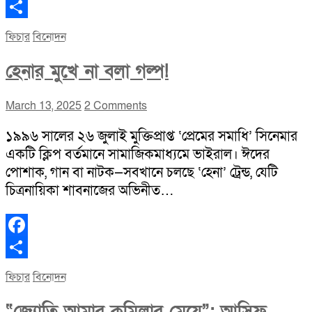
Facebook
Share
ফিচার
বিনোদন
হেনার মুখে না বলা গল্প!
March 13, 2025
2 Comments
১৯৯৬ সালের ২৬ জুলাই মুক্তিপ্রাপ্ত ‘প্রেমের সমাধি’ সিনেমার
একটি ক্লিপ বর্তমানে সামাজিকমাধ্যমে ভাইরাল। ঈদের
পোশাক, গান বা নাটক—সবখানে চলছে ‘হেনা’ ট্রেন্ড, যেটি
চিত্রনায়িকা শাবনাজের অভিনীত…
Facebook
Share
ফিচার
বিনোদন