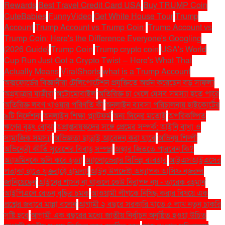
Rewards
Best Travel Credit Card USA
Buy TRUMP Coin
CuteBabies
FunnyVideo
Get White House Tour
Trump
Account
Trump Account vs Trump Coin:
Trump Account vs
Trump Coin: Here's the Difference Everyone's Googling
(2026 Guide)
Trump Coin
Trump crypto coin
USA's World
Cup Run Just Got a Crypto Twist — Here's What That
Actually Means
ViralShorts
what is a Trump Account
অক্সফোর্ডের বিজ্ঞানীরা টেলিপোর্টেশন প্রযুক্তিতে অর্জন করেছেন বড় সাফল্য
অগ্রযাত্রার যাত্রীরা
অটোমোবাইল
অতিরিক্ত চা খেলে যেসব সমস্যা হতে পারে
অতিরিক্ত লবণ খাওয়ার পরিণতি কী
অনলাইন ব্যবসা পরিচালনায় হাইকোর্টের
৯টি নির্দেশনা
অনলাইন শিক্ষা প্ল্যাটফর্ম
অন্য দিনের মতোই
অপরিকল্পিত
ঋণের বৃহৎ বোঝা
অপ্রাপ্তবয়স্কদের সঙ্গে প্রেমের সম্পর্ক: আইনি বাধা ও
সামাজিক সমস্যা
অভিজ্ঞতা ছাড়াই আবেদন করা যাবে
অভিনয় শিল্পী
অভিনেত্রী কীর্তি সুরেশের বিবাহ সম্পন্ন
অস্কার জিততে পারবেন কি?
অ্যাডমিনকে গুলি করে হত্যা
অ্যালোভেরার বিভিন্ন ব্যবহার
আইএসআইএসের
পতাকা হাতে যুক্তরাষ্ট্রে হামলা!
আইন উপদেষ্টা অধ্যাপক আসিফ নজরুল
জানিয়েছেন
আইনের শাসন না থাকলে কেউ নিরাপদ নয় - তারেক রহমান
আইপিএলে বেতন বৃদ্ধির চমক
আওয়ামী লীগকে নিষিদ্ধ করার বিষয়ে এক
প্রশ্নের জবাবে মান্না বলেন
আগামী ২ বছরে সরকারি খাতে ৫ লাখ নতুন চাকরি
সৃষ্টি হবে
আগামী এক বছরের মধ্যে জাতীয় নির্বাচন অনুষ্ঠিত হওয়া উচিত