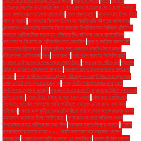
পরীক্ষা উপলক্ষে বিমানের বিশেষ ফ্লাইট
কৃত্রিম বুদ্ধিমত্তা
কৃষক
কেন্দ্রীয়
ব্যাংকের নির্দেশনায় ট্রেজারি বিল ও বন্ড কেনায় ব্যাংকের ফি ও চার্জ নির্ধারণ"
কোন কথায় রেগে গেলেন জেলেনস্কি
কোন পক্ষ হারল?
ক্যানসারের টিকা নিয়ে
আশার আলো
ক্যান্সারের বিকল্প চিকিৎসা পদ্ধতিগুলি কীভাবে কাজ করে
ক্লাসরুমে প্রথম বর্ষের ছাত্রকে বিয়ে করলেন বিশ্ববিদ্যালয় শিক্ষিকা (ভিডিও)
ক্ষমতার প্রাতিষ্ঠানিক ভারসাম্য প্রতিষ্ঠায় বিএনপিসহ প্রধান রাজনৈতিক
দলগুলো সংবিধানে যে পরিবর্তনগুলো চেয়েছিল
ক্ষুদ্র নৃ-তাত্বিক জনগোষ্ঠী
চাকমাদের জীবনযাত্রা
খনিজ চুক্তির জন্য শুক্রবার ওয়াশিংটন যাচ্ছেন
ইউক্রেনের প্রেসিডেন্ট
খবর
খরচ কত?
খরচ বহন করেছে বিসিসিআই"
খাওয়ার বাইরে আরও কত কাজে লাগে ডিম!
খাদ্যাভ্যাসে পরিবর্তন
খালেদা
জিয়া ও তারেক রহমানকে খালাস''
খালেদা জিয়ার নতুন মামলার কার্যক্রম
বাতিল
খুলনা বিশ্ববিদ্যালয়ের স্থাপনা: জীবনানন্দ–জগদীশচন্দ্রের নাম মুছে
এখন কেউই দায় নিতে চাচ্ছেন না
খুলনা সিটি করপোরেশনের সাবেক
কাউন্সিলর গোলাম রব্বানী
খুলনায় ৭৪ বছর বয়সী সাজাপ্রাপ্ত ইউপি সদস্যকে
কুপিয়ে হত্যা
খেজুর দিয়ে ইফতার করা কেন ভালো
খেলাফত মজলিসের
বিক্ষোভ: ধর্ষকের ‘প্রকাশ্যে শাস্তি’ দাবিতে বায়তুল মোকাররম এলাকায়
প্রতিবাদ
গণতন্ত্র মঞ্চ কুড়িগ্রামের রৌমারীতে রাষ্ট্র সংস্কার আন্দোলনের কৃষক
সমাবেশে হামলার নিন্দা জানিয়েছে।
গণমাধ্যম সংস্কার কমিশন প্রধান
উপদেষ্টার কাছে প্রতিবেদন জমা দিল
গতকাল বৃহস্পতিবার সন্ধ্যায়
গাজায়
ইসরাইলের হামলার মধ্যে ৮০০ কোটি ডলারের অস্ত্র সহায়তা ঘোষণা
যুক্তরাষ্ট্রের
গাজায় ইসরায়েলি হামলায় ১৭ জন নিহত
গাজায় দ্বিতীয় ধাপের