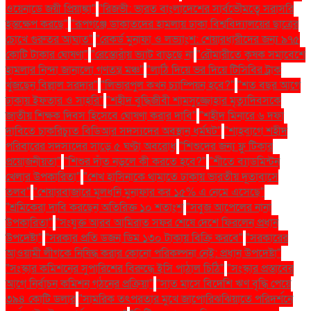
ওয়েনাডে জয়ী প্রিয়াঙ্কা"
"রিজভী: ভারত বাংলাদেশের সার্বভৌমত্বে সরাসরি
হস্তক্ষেপ করছে"
"রূপগঞ্জে ডাকাতদের হামলায় ঢাকা বিশ্ববিদ্যালয়ের ছাত্রের
চোখে গুরুতর আঘাত"
"রেকর্ড মুনাফা ও লভ্যাংশ: শেয়ারধারীদের জন্য ৯৭৫
কোটি টাকার ঘোষণা"
"রেস্তোরাঁয় ভ্যাট বাড়ছে না
"রৌমারীতে কৃষক সমাবেশে
হামলার নিন্দা জানালো গণতন্ত্র মঞ্চ"
"লাঠি দিয়ে ভর দিয়ে টিসিবির ট্রাক
খুঁজছেন বিল্লাল সরদার"
"লিভারপুল কখন চ্যাম্পিয়ন হবে?"
"শত বছর আগে
ঢাকায় ইফতার ও সাহ্‌রি"
"শহীদ বুদ্ধিজীবী শামসুজ্জোহার মৃত্যুদিবসকে
জাতীয় শিক্ষক দিবস হিসেবে ঘোষণা করার দাবি"
"শহীদ মিনারে ৬ দফা
দাবিতে চাকরিচ্যুত বিডিআর সদস্যদের অবস্থান ধর্মঘট"
"শাহবাগে শহীদ
পরিবারের সদস্যদের সাড়ে ৫ ঘণ্টা অবরোধ
"শিশুদের জন্য ফ্লু টিকার
প্রয়োজনীয়তা"
"শিশুর দাঁত নড়লে কী করতে হবে?"
"শীতে ব্যাডমিন্টন
খেলার উপকারিতা"
"শেখ হাসিনাকে থামাতে ঢাকায় ভারতীয় দূতাবাসে
তলব"
"শেয়ারবাজারে মূলধনি মুনাফার কর ১৫% এ নেমে এসেছে"
"শ্রমিকেরা দাবি করছেন অতিরিক্ত ১০ শতাংশ
"সবুজ আপেলের নানা
উপকারিতা"
"সংযুক্ত আরব আমিরাত সফর শেষে দেশে ফিরলেন প্রধান
উপদেষ্টা"
"সরকার প্রতি ডজন ডিম ১৩০ টাকায় বিক্রি করবে"
"সরকারের
আওয়ামী লীগকে নিষিদ্ধ করার কোনো পরিকল্পনা নেই: প্রধান উপদেষ্টা"
"সংস্কার কমিশনের সুপারিশের বিরুদ্ধে ইসি পাঠাল চিঠি"
"সংস্কার প্রস্তাবের
আগে নির্বাচন কমিশন গঠনের প্রক্রিয়া"
"সাত মাসে বিদেশি ঋণ বৃদ্ধি পেয়ে
৩৯৪ কোটি ডলার
"সামরিক তৎপরতার মুখে জাপোরিঝঝিয়াতে পরিদর্শনে