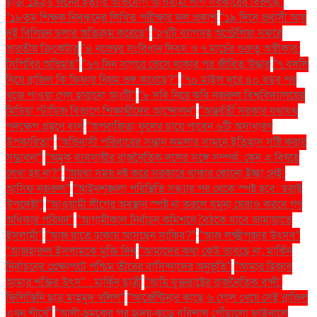
ছাড়া ১৯২৬ জনের হত্যার অভিযোগ আওয়ামী লীগ সরকারের বিরুদ্ধে"
"১৮তম শিক্ষক নিবন্ধনের লিখিত পরীক্ষার ফল প্রকাশ
"১৯ দিনে প্রবাসী আয়
দুই বিলিয়ন ডলার অতিক্রম করেছে"
"২৭টি ব্যাগসহ অস্ট্রেলিয়া সফরে
ভারতীয় ক্রিকেটার
"৪ নভেম্বর সংবিধান দিবস ও ৭ মার্চের গুরুত্ব অস্বীকার:
সিপিবির অভিমত"
"৬৭ দিন সাগরে ভেসে থাকার পর জীবিত উদ্ধার
"৭ বদলি
নিয়ে ব্রাজিল কি ফিফার নিয়ম ভঙ্গ করেছে?"
"৭০ মাইল দূরে ৪০ বছর পর
খুঁজে পাওয়া গেল হারানো আংটি"
"৮ দবি নিয়ে কবি নজরুল বিশ্ববিদ্যালয়ের
মিডিয়া স্টাডিজ বিভাগে শিক্ষার্থীদের আন্দোলন"
"অন্তর্বর্তী সরকার যথাযথ
পদক্ষেপ গ্রহণে ব্যর্থ
"অপরাজিতা ফুলের চায়ে পাবেন ৬টি অসাধারণ
উপকারিতা"
"অভিবাসী পরিবারের সন্তান কমলার সামনে ইতিহাস সৃষ্টি করার
সম্ভাবনা"
"অমুক ব্যবসায়ীর রাজনৈতিক দলের সঙ্গে সম্পর্ক: কেন এ বিষয়ে
লেখা হয় না?"
"অযথা সময় নষ্ট করে সরকারে থাকার কোনো ইচ্ছা নেই:
আসিফ নজরুল"
"আইনশৃঙ্খলা পরিস্থিতি সন্ধ্যার পর থেকে স্পষ্ট হবে: স্বরাষ্ট্র
উপদেষ্টা"
"আওয়ামী লীগের অবস্থান স্পষ্ট না করলে যমুনা ঘেরাও করবে গণ
অধিকার পরিষদ"
"আগামীকাল নির্বাচন কমিশনে বৈঠকে যাবে জামায়াতে
ইসলামী"
"আজ রাতে ঢাকায় আসছেন সাকিব?"
"আজ লক্ষ্মীপূজার উৎসব"
"আজহারুল ইসলামকে মুক্তি দিন
"আমাদের কথা কেউ ভাবছে না: মার্কিন
নির্বাচনের প্রেক্ষাপটে পশ্চিম তীরের বাসিন্দাদের অনুভূতি"
"আমার হিজাব
আমার শক্তির উৎস" : মার্কিন ছাত্রী
"আমি যুক্তরাষ্ট্রের রাজনৈতিক বন্দী:
ফিলিস্তিনি ছাত্র মাহমুদ খলিল"
"আর্জেন্টিনার কাছে ৬ গোল খেয়ে সেই ব্রাজিল
এখন শীর্ষে"
"আলী-চমকের পর হৃদয়-ঝড়ে বরিশাল পৌঁছালো ফাইনালে