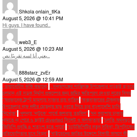
Shkola onlain_tlKa
August 5, 2026 @ 10:41 PM
Hi guys. I have found...
web3_E
August 5, 2026 @ 10:23 AM
يعني أنا لسه تقريبًا نص...
888starz_zvEr
August 5, 2026 @ 12:59 AM
. ডায়াবেটিস ঝুঁকি কমানো:
। সুনামগঞ্জের শান্তিগঞ্জ উপজেলার সাংহাই হাওরে
চলমান এই সড়ক নির্মাণ প্রকল্পের জন্য জমির ক্ষতিপূরণ দেওয়া দূরের বিষয়
''অরফানেজ ট্রাস্ট মামলায় সাজার রায় বাতিল
''কক্সবাজারের টেকনাফ
উপজেলার নাফ নদীর মোহনায় মাছ ধরতে গিয়ে চার বাংলাদেশি মাঝি
নিখোঁজ''
''খুলনায় ‘নাটুকে’ পার্কে জলবায়ু তহবিল''
''ঘন কুয়াশায় ঢাকায়
নামতে না পেরে ৬ ফ্লাইট diverted সিলেট ও কলকাতায়''
''চলতি অর্থবছরে
জিডিপি প্রবৃদ্ধি ৪ শতাংশ হতে পারে''
''চ্যাটজিপিটির নতুন সুবিধা: ডিপসিকের
প্রতিযোগিতার মুখে বিপ্লব''
''বাইডেনের জাতির উদ্দেশে বিদায়ী ভাষণে কী