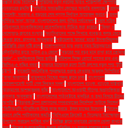
রপ্তানি হচ্ছে বিদেশে"
"পুতিনের নতুন ধরনের আরও শক্তিশালী ক্ষেপণাস্ত্র
ব্যবহারের হুমকি"
"পৃথিবীর অভ্যন্তরীণ কেন্দ্রের আকৃতি বদলাচ্ছে"
"প্রধান
উপদেষ্টা: সরকার এ বছরের শেষ নাগাদ নির্বাচন আয়োজন করবে"
"প্রবল
ঘূর্ণিঝড় 'দানা' আসন্ন: বাংলাদেশের জন্য ঝুঁকির পর্যবেক্ষণ"
"প্রেস সচিব:
সচিবালয়ে সাংবাদিকদের প্রবেশাধিকার সীমিত করা হয়েছে"
"ফিফা ও
খেলোয়াড়-ক্লাবের সংঘাত
"ফ্যাসিবাদের পক্ষে লিখতে ব্যবহৃত কলম ভেঙে
দেওয়া হবে: হাসনাত আবদুল্লাহ"
"বইমেলায় ‘মবের’ মতো উসকানিমূলক
পরিস্থিতি কেন সৃষ্টি হলো
"বঙ্গোপসাগরে মাছ ধরার সময় মিয়ানমারের
নৌবাহিনীর হাতে আটক ৫৬ জেলে"
"বছরের পর বছর মনে রাখা হবে তোমার
অর্জন" – মুশফিককে নিয়ে তামিম
"বরিশাল শিক্ষা বোর্ডে পাসের হার এবং
জিপিএ-৫ বৃদ্ধির খবর"
"বাজারে উন্মোচন হলো সিটি গ্রুপের নতুন পণ্য ‘টুটি
টুইস্ট’"
"বাজেটে অর্থনৈতিক পুনরুদ্ধারে গুরুত্ব দেওয়ার আহ্বান সিপিডির"
"বাবা কারাগারে
"বায়ুদূষণে বিশ্বের পঞ্চম স্থানে ঢাকা
"বাংলাদেশ
ডেভেলপমেন্ট পার্টি পেল নিবন্ধন সনদ"
"বাংলাদেশ ব্যাংক: ব্যাংকে সাইবার
আক্রমণের আশঙ্কাজনক বৃদ্ধি"
"বাংলাদেশে আওয়ামী লীগের অপ্রাসঙ্গিকতা:
হাসনাত আবদুল্লাহ"
"বাংলাদেশের পাঠ্যবইতে মানচিত্র ও তথ্য বিষয়ে চীনের
আপত্তি"
"বিচারক ট্রাম্প প্রশাসনের গণবরখাস্তের নির্দেশনা আটকে দিলেন"
"বিটিআরসি স্টারলিংক নিয়ে কাজ করছে: ইলন মাস্কের উদ্যোগ"
"বিদেশ
ভ্রমণে দেশি পর্যটকদের কমতি
"বিপিএলে ক্রিকেট ও সিনেমার 'বিস্ফোরণ'
উপভোগ করছেন শাকিব খান"
"বিভিন্ন স্থানে খাবারের দোকান খোলা রাখতে
বাধা
"বিশ্বের সংঘাতজনিত ক্ষুধায় প্রতিদিন ২১ হাজার মানুষের মৃত্যু: